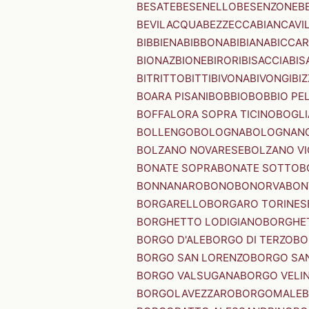
BESATE
BESENELLO
BESENZONE
B
BEVILACQUA
BEZZECCA
BIANCAVI
BIBBIENA
BIBBONA
BIBIANA
BICCAR
BIONAZ
BIONE
BIRORI
BISACCIA
BIS
BITRITTO
BITTI
BIVONA
BIVONGI
BI
BOARA PISANI
BOBBIO
BOBBIO PEL
BOFFALORA SOPRA TICINO
BOGL
BOLLENGO
BOLOGNA
BOLOGNAN
BOLZANO NOVARESE
BOLZANO VI
BONATE SOPRA
BONATE SOTTO
B
BONNANARO
BONO
BONORVA
BON
BORGARELLO
BORGARO TORINES
BORGHETTO LODIGIANO
BORGHET
BORGO D'ALE
BORGO DI TERZO
BO
BORGO SAN LORENZO
BORGO SA
BORGO VALSUGANA
BORGO VELI
BORGOLAVEZZARO
BORGOMALE