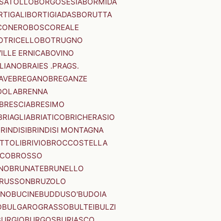
SATOLLO
BORGOSESIA
BORMIDA
RTIGALI
BORTIGIADAS
BORUTTA
CONERO
BOSCOREALE
OTRICELLO
BOTRUGNO
ILLE ERNICA
BOVINO
LIANO
BRAIES .PRAGS.
IAVE
BREGANO
BREGANZE
DOLA
BRENNA
BRESCIA
BRESIMO
BRIAGLIA
BRIATICO
BRICHERASIO
RINDISI
BRINDISI MONTAGNA
ITTOLI
BRIVIO
BROCCOSTELLA
SCO
BROSSO
NO
BRUNATE
BRUNELLO
RUSSON
BRUZOLO
INO
BUCINE
BUDDUSO'
BUDOIA
O
BULGAROGRASSO
BULTEI
BULZI
BURGIO
BURGOS
BURIASCO