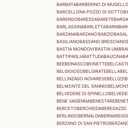
BARBATA
BARBERINO DI MUGELL
BARCELLONA POZZO DI GOTTO
B
BARENGO
BARESSA
BARETE
BARG
BARLASSINA
BARLETTA
BARNI
BAR
BARZANA
BARZANO'
BARZIO
BASAL
BASILIANO
BASSANO BRESCIANO
BASTIA MONDOVI'
BASTIA UMBRA
BATTIPAGLIA
BATTUDA
BAUCINA
B
BEE
BEINASCO
BEINETTE
BELCAST
BELGIOIOSO
BELGIRATE
BELLA
BEL
BELLINZAGO NOVARESE
BELLIZZI
B
BELMONTE DEL SANNIO
BELMONT
BELVEDERE DI SPINELLO
BELVEDE
BENE VAGIENNA
BENESTARE
BENE
BERCETO
BERCHIDDA
BEREGAZZO 
BERLINGO
BERNALDA
BERNAREGG
BERZANO DI SAN PIETRO
BERZANO