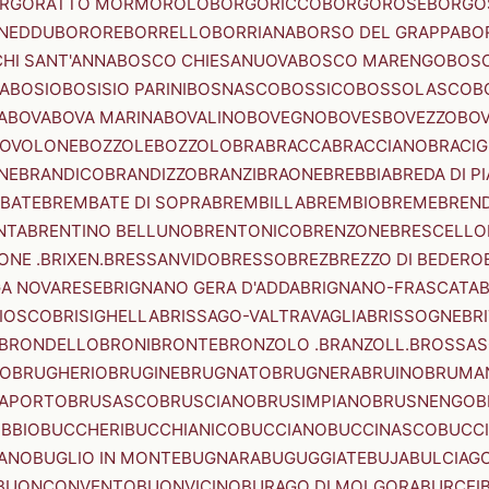
RGORATTO MORMOROLO
BORGORICCO
BORGOROSE
BORGO
NEDDU
BORORE
BORRELLO
BORRIANA
BORSO DEL GRAPPA
BO
HI SANT'ANNA
BOSCO CHIESANUOVA
BOSCO MARENGO
BOS
A
BOSIO
BOSISIO PARINI
BOSNASCO
BOSSICO
BOSSOLASCO
B
A
BOVA
BOVA MARINA
BOVALINO
BOVEGNO
BOVES
BOVEZZO
BOV
OVOLONE
BOZZOLE
BOZZOLO
BRA
BRACCA
BRACCIANO
BRACIG
NE
BRANDICO
BRANDIZZO
BRANZI
BRAONE
BREBBIA
BREDA DI P
BATE
BREMBATE DI SOPRA
BREMBILLA
BREMBIO
BREME
BREN
NTA
BRENTINO BELLUNO
BRENTONICO
BRENZONE
BRESCELLO
NE .BRIXEN.
BRESSANVIDO
BRESSO
BREZ
BREZZO DI BEDERO
GA NOVARESE
BRIGNANO GERA D'ADDA
BRIGNANO-FRASCATA
B
IOSCO
BRISIGHELLA
BRISSAGO-VALTRAVAGLIA
BRISSOGNE
BR
BRONDELLO
BRONI
BRONTE
BRONZOLO .BRANZOLL.
BROSSA
LO
BRUGHERIO
BRUGINE
BRUGNATO
BRUGNERA
BRUINO
BRUMA
APORTO
BRUSASCO
BRUSCIANO
BRUSIMPIANO
BRUSNENGO
B
BBIO
BUCCHERI
BUCCHIANICO
BUCCIANO
BUCCINASCO
BUCC
ANO
BUGLIO IN MONTE
BUGNARA
BUGUGGIATE
BUJA
BULCIAG
BUONCONVENTO
BUONVICINO
BURAGO DI MOLGORA
BURCEI