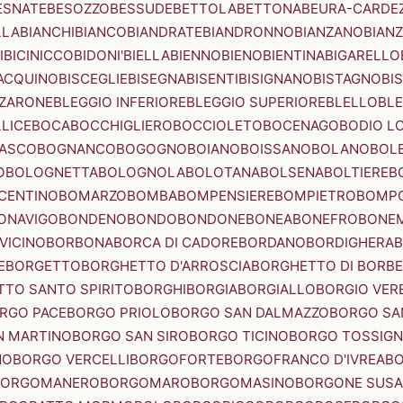
ESNATE
BESOZZO
BESSUDE
BETTOLA
BETTONA
BEURA-CARDE
LLA
BIANCHI
BIANCO
BIANDRATE
BIANDRONNO
BIANZANO
BIANZ
I
BICINICCO
BIDONI'
BIELLA
BIENNO
BIENO
BIENTINA
BIGARELLO
ACQUINO
BISCEGLIE
BISEGNA
BISENTI
BISIGNANO
BISTAGNO
BI
ZZARONE
BLEGGIO INFERIORE
BLEGGIO SUPERIORE
BLELLO
BL
LICE
BOCA
BOCCHIGLIERO
BOCCIOLETO
BOCENAGO
BODIO L
IASCO
BOGNANCO
BOGOGNO
BOIANO
BOISSANO
BOLANO
BOL
O
BOLOGNETTA
BOLOGNOLA
BOLOTANA
BOLSENA
BOLTIERE
B
CENTINO
BOMARZO
BOMBA
BOMPENSIERE
BOMPIETRO
BOMP
ONAVIGO
BONDENO
BONDO
BONDONE
BONEA
BONEFRO
BONE
VICINO
BORBONA
BORCA DI CADORE
BORDANO
BORDIGHERA
E
BORGETTO
BORGHETTO D'ARROSCIA
BORGHETTO DI BORB
TO SANTO SPIRITO
BORGHI
BORGIA
BORGIALLO
BORGIO VERE
RGO PACE
BORGO PRIOLO
BORGO SAN DALMAZZO
BORGO SA
N MARTINO
BORGO SAN SIRO
BORGO TICINO
BORGO TOSSIG
NO
BORGO VERCELLI
BORGOFORTE
BORGOFRANCO D'IVREA
BO
BORGOMANERO
BORGOMARO
BORGOMASINO
BORGONE SUSA