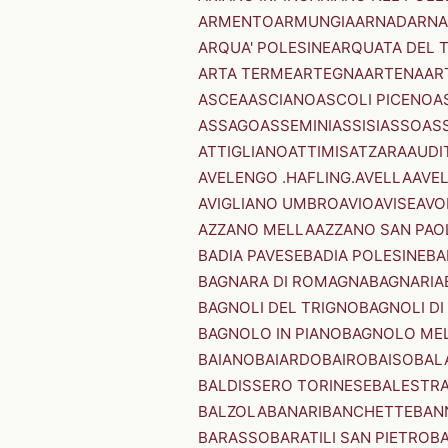
ARMENTO
ARMUNGIA
ARNAD
ARNA
ARQUA' POLESINE
ARQUATA DEL 
ARTA TERME
ARTEGNA
ARTENA
AR
ASCEA
ASCIANO
ASCOLI PICENO
A
ASSAGO
ASSEMINI
ASSISI
ASSO
AS
ATTIGLIANO
ATTIMIS
ATZARA
AUDI
AVELENGO .HAFLING.
AVELLA
AVE
AVIGLIANO UMBRO
AVIO
AVISE
AVO
AZZANO MELLA
AZZANO SAN PAO
BADIA PAVESE
BADIA POLESINE
BA
BAGNARA DI ROMAGNA
BAGNARIA
BAGNOLI DEL TRIGNO
BAGNOLI DI
BAGNOLO IN PIANO
BAGNOLO ME
BAIANO
BAIARDO
BAIRO
BAISO
BAL
BALDISSERO TORINESE
BALESTR
BALZOLA
BANARI
BANCHETTE
BAN
BARASSO
BARATILI SAN PIETRO
B