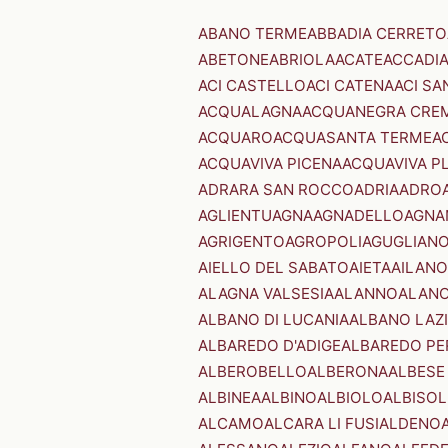
ABANO TERME
ABBADIA CERRETO
ABETONE
ABRIOLA
ACATE
ACCADI
ACI CASTELLO
ACI CATENA
ACI SA
ACQUALAGNA
ACQUANEGRA CRE
ACQUARO
ACQUASANTA TERME
A
ACQUAVIVA PICENA
ACQUAVIVA P
ADRARA SAN ROCCO
ADRIA
ADRO
AGLIENTU
AGNA
AGNADELLO
AGNA
AGRIGENTO
AGROPOLI
AGUGLIAN
AIELLO DEL SABATO
AIETA
AILANO
ALAGNA VALSESIA
ALANNO
ALANO
ALBANO DI LUCANIA
ALBANO LAZ
ALBAREDO D'ADIGE
ALBAREDO PE
ALBEROBELLO
ALBERONA
ALBESE
ALBINEA
ALBINO
ALBIOLO
ALBISOL
ALCAMO
ALCARA LI FUSI
ALDENO