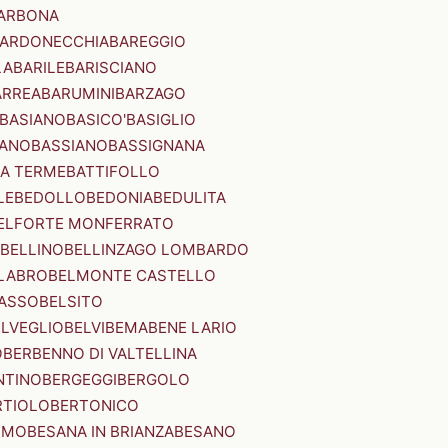
ARBONA
ARDONECCHIA
BAREGGIO
LA
BARILE
BARISCIANO
ARREA
BARUMINI
BARZAGO
BASIANO
BASICO'
BASIGLIO
ANO
BASSIANO
BASSIGNANA
IA TERME
BATTIFOLLO
LE
BEDOLLO
BEDONIA
BEDULITA
ELFORTE MONFERRATO
BELLINO
BELLINZAGO LOMBARDO
LABRO
BELMONTE CASTELLO
ASSO
BELSITO
ELVEGLIO
BELVI
BEMA
BENE LARIO
O
BERBENNO DI VALTELLINA
NTINO
BERGEGGI
BERGOLO
RTIOLO
BERTONICO
RMO
BESANA IN BRIANZA
BESANO