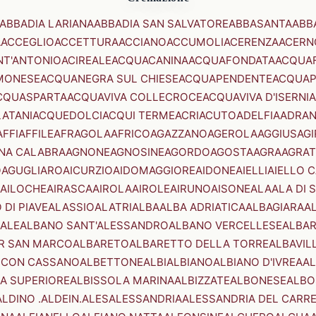
ABBADIA LARIANA
ABBADIA SAN SALVATORE
ABBASANTA
ABB
A
ACCEGLIO
ACCETTURA
ACCIANO
ACCUMOLI
ACERENZA
ACERN
NT'ANTONIO
ACIREALE
ACQUACANINA
ACQUAFONDATA
ACQUA
MONESE
ACQUANEGRA SUL CHIESE
ACQUAPENDENTE
ACQUAP
CQUASPARTA
ACQUAVIVA COLLECROCE
ACQUAVIVA D'ISERNIA
LATANI
ACQUEDOLCI
ACQUI TERME
ACRI
ACUTO
ADELFIA
ADRA
AFFI
AFFILE
AFRAGOLA
AFRICO
AGAZZANO
AGEROLA
AGGIUS
AGI
NA CALABRA
AGNONE
AGNOSINE
AGORDO
AGOSTA
AGRA
AGRAT
O
AGUGLIARO
AICURZIO
AIDOMAGGIORE
AIDONE
AIELLI
AIELLO 
AILOCHE
AIRASCA
AIROLA
AIROLE
AIRUNO
AISONE
ALA
ALA DI 
 DI PIAVE
ALASSIO
ALATRI
ALBA
ALBA ADRIATICA
ALBAGIARA
A
IALE
ALBANO SANT'ALESSANDRO
ALBANO VERCELLESE
ALBAR
R SAN MARCO
ALBARETO
ALBARETTO DELLA TORRE
ALBAVIL
 CON CASSANO
ALBETTONE
ALBI
ALBIANO
ALBIANO D'IVREA
AL
A SUPERIORE
ALBISSOLA MARINA
ALBIZZATE
ALBONESE
ALBO
ALDINO .ALDEIN.
ALES
ALESSANDRIA
ALESSANDRIA DEL CARR