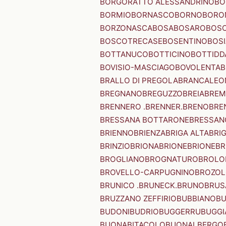
BORGORATTO ALESSANDRINO
BO
BORMIO
BORNASCO
BORNO
BORO
BORZONASCA
BOSA
BOSARO
BOSC
BOSCOTRECASE
BOSENTINO
BOSI
BOTTANUCO
BOTTICINO
BOTTIDD
BOVISIO-MASCIAGO
BOVOLENTA
B
BRALLO DI PREGOLA
BRANCALEO
BREGNANO
BREGUZZO
BREIA
BREM
BRENNERO .BRENNER.
BRENO
BRE
BRESSANA BOTTARONE
BRESSANO
BRIENNO
BRIENZA
BRIGA ALTA
BRI
BRINZIO
BRIONA
BRIONE
BRIONE
BR
BROGLIANO
BROGNATURO
BROLO
BROVELLO-CARPUGNINO
BROZO
BRUNICO .BRUNECK.
BRUNO
BRUS
BRUZZANO ZEFFIRIO
BUBBIANO
BU
BUDONI
BUDRIO
BUGGERRU
BUGGI
BUONABITACOLO
BUONALBERGO