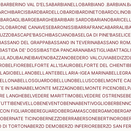
O
BARBERINO VAL D'ELSA
BARBIANELLO
BARBIANO .BARBIAN.
B
ARCHI
BARCIS
BARD
BARDELLO
BARDI
BARDINETO
BARDOLINO
B
A
BARGAGLI
BARGE
BARGHE
BARI
BARI SARDO
BARIANO
BARICEL
OLO
BARONE CANAVESE
BARONISSI
BARRAFRANCA
BARRALI
B
UZZO
BASCAPE'
BASCHI
BASCIANO
BASELGA DI PINE'
BASELICE
BASSANO DEL GRAPPA
BASSANO IN TEVERINA
BASSANO ROM
BASTIDA DE' DOSSI
BASTIDA PANCARANA
BASTIGLIA
BATTAGL
AULADU
BAUNEI
BAVENO
BAZZANO
BEDERO VALCUVIA
BEDIZZO
RO
BELFIORE
BELFORTE ALL'ISAURO
BELFORTE DEL CHIENTI
B
LAGIO
BELLANO
BELLANTE
BELLARIA-IGEA MARINA
BELLEGRA
ELLONA
BELLOSGUARDO
BELLUNO
BELLUSCO
BELMONTE CA
E IN SABINA
BELMONTE MEZZAGNO
BELMONTE PICENO
BELP
RE LANGHE
BELVEDERE MARITTIMO
BELVEDERE OSTRENSE
B
TUTTI
BENEVELLO
BENEVENTO
BENNA
BENTIVOGLIO
BERBENN
CON FIGLIARO
BEREGUARDO
BERGAMASCO
BERGAMO
BERGA
IO
BERNATE TICINO
BERNEZZO
BERRA
BERSONE
BERTINORO
BE
 DI TORTONA
BERZO DEMO
BERZO INFERIORE
BERZO SAN FE