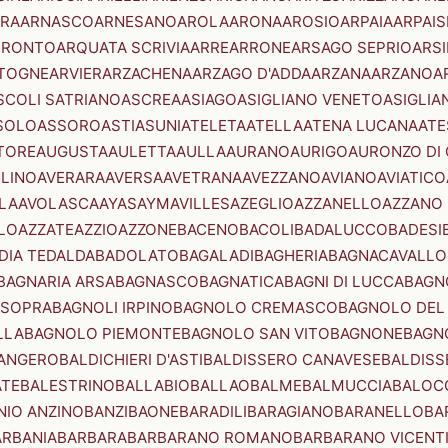
RA
ARNASCO
ARNESANO
AROLA
ARONA
AROSIO
ARPAIA
ARPAIS
TRONTO
ARQUATA SCRIVIA
ARRE
ARRONE
ARSAGO SEPRIO
ARSI
TOGNE
ARVIER
ARZACHENA
ARZAGO D'ADDA
ARZANA
ARZANO
A
SCOLI SATRIANO
ASCREA
ASIAGO
ASIGLIANO VENETO
ASIGLIA
SOLO
ASSORO
ASTI
ASUNI
ATELETA
ATELLA
ATENA LUCANA
ATE
TORE
AUGUSTA
AULETTA
AULLA
AURANO
AURIGO
AURONZO DI
LLINO
AVERARA
AVERSA
AVETRANA
AVEZZANO
AVIANO
AVIATICO
LA
AVOLASCA
AYAS
AYMAVILLES
AZEGLIO
AZZANELLO
AZZANO 
LO
AZZATE
AZZIO
AZZONE
BACENO
BACOLI
BADALUCCO
BADESI
DIA TEDALDA
BADOLATO
BAGALADI
BAGHERIA
BAGNACAVALLO
BAGNARIA ARSA
BAGNASCO
BAGNATICA
BAGNI DI LUCCA
BAGNO
 SOPRA
BAGNOLI IRPINO
BAGNOLO CREMASCO
BAGNOLO DEL
LLA
BAGNOLO PIEMONTE
BAGNOLO SAN VITO
BAGNONE
BAGN
ANGERO
BALDICHIERI D'ASTI
BALDISSERO CANAVESE
BALDISS
ATE
BALESTRINO
BALLABIO
BALLAO
BALME
BALMUCCIA
BALOC
NIO ANZINO
BANZI
BAONE
BARADILI
BARAGIANO
BARANELLO
BA
ARBANIA
BARBARA
BARBARANO ROMANO
BARBARANO VICENT