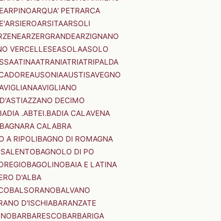
E
ARPINO
ARQUA' PETRARCA
E'
ARSIERO
ARSITA
ARSOLI
RZENE
ARZERGRANDE
ARZIGNANO
NO VERCELLESE
ASOLA
ASOLO
SSA
ATINA
ATRANI
ATRI
ATRIPALDA
 CADORE
AUSONIA
AUSTIS
AVEGNO
AVIGLIANA
AVIGLIANO
D'ASTI
AZZANO DECIMO
BADIA .ABTEI.
BADIA CALAVENA
BAGNARA CALABRA
 A RIPOLI
BAGNO DI ROMAGNA
 SALENTO
BAGNOLO DI PO
OREGIO
BAGOLINO
BAIA E LATINA
ERO D'ALBA
CO
BALSORANO
BALVANO
RANO D'ISCHIA
BARANZATE
INO
BARBARESCO
BARBARIGA