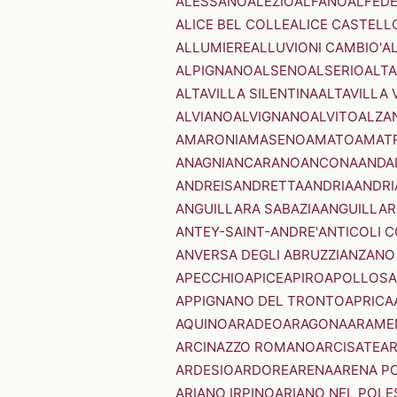
ALESSANO
ALEZIO
ALFANO
ALFED
ALICE BEL COLLE
ALICE CASTELL
ALLUMIERE
ALLUVIONI CAMBIO'
A
ALPIGNANO
ALSENO
ALSERIO
ALT
ALTAVILLA SILENTINA
ALTAVILLA 
ALVIANO
ALVIGNANO
ALVITO
ALZA
AMARONI
AMASENO
AMATO
AMAT
ANAGNI
ANCARANO
ANCONA
ANDA
ANDREIS
ANDRETTA
ANDRIA
ANDRI
ANGUILLARA SABAZIA
ANGUILLAR
ANTEY-SAINT-ANDRE'
ANTICOLI 
ANVERSA DEGLI ABRUZZI
ANZANO
APECCHIO
APICE
APIRO
APOLLOSA
APPIGNANO DEL TRONTO
APRICA
AQUINO
ARADEO
ARAGONA
ARAME
ARCINAZZO ROMANO
ARCISATE
A
ARDESIO
ARDORE
ARENA
ARENA P
ARIANO IRPINO
ARIANO NEL POLE