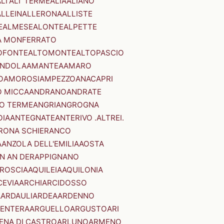
LI'
ALI' TERME
ALIA
ALIANO
ALLEIN
ALLERONA
ALLISTE
E
ALMESE
ALONTE
ALPETTE
A MONFERRATO
OFONTE
ALTOMONTE
ALTOPASCIO
NDOLA
AMANTEA
AMARO
O
AMOROSI
AMPEZZO
ANACAPRI
 MICCA
ANDRANO
ANDRATE
O TERME
ANGRI
ANGROGNA
OIA
ANTEGNATE
ANTERIVO .ALTREI.
RONA SCHIERANCO
A
ANZOLA DELL'EMILIA
AOSTA
N AN DER
APPIGNANO
RROSCIA
AQUILEIA
AQUILONIA
CEVIA
ARCHI
ARCIDOSSO
A
ARDAULI
ARDEA
ARDENNO
ENTERA
ARGUELLO
ARGUSTO
ARI
ENA DI CASTRO
ARLUNO
ARMENO