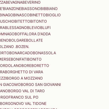
ZZA
BEVAGNA
BEVERINO
E'
BIANZONE
BIASSONO
BIBBIANO
BINAGO
BINASCO
BINETTO
BIOGLIO
SUSCHIO
BITETTO
BITONTO
ERA
BLESSAGNO
BLEVIO
BLUFI
OMNAGO
BOFFALORA D'ADDA
BENO
BOLGARE
BOLLATE
OLZANO .BOZEN.
ORTO
BONARCADO
BONASSOLA
MERSE
BONIFATI
BONITO
BORDOLANO
BORE
BORETTO
ERA
BORGHETTO DI VARA
ZZI
BORGO A MOZZANO
N GIACOMO
BORGO SAN GIOVANNI
NANO
BORGO VAL DI TARO
RGOFRANCO SUL PO
BORGONOVO VAL TIDONE