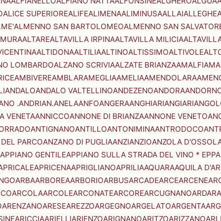
ENA
ALFIANELLO
ALFIANO NATTA
ALFONSINE
ALGHERO
ALGUA
A
O
ALICE SUPERIORE
ALIFE
ALIMENA
ALIMINUSA
ALLAI
ALLEGHE
LME'
ALMENNO SAN BARTOLOMEO
ALMENNO SAN SALVATOR
AMURA
ALTARE
ALTAVILLA IRPINA
ALTAVILLA MILICIA
ALTAVILL
VICENTINA
ALTIDONA
ALTILIA
ALTINO
ALTISSIMO
ALTIVOLE
ALT
NO LOMBARDO
ALZANO SCRIVIA
ALZATE BRIANZA
AMALFI
AMA
RICE
AMBIVERE
AMBLAR
AMEGLIA
AMELIA
AMENDOLARA
AMEN
LI
ANDALO
ANDALO VALTELLINO
ANDEZENO
ANDORA
ANDORNO
ANO .ANDRIAN.
ANELA
ANFO
ANGERA
ANGHIARI
ANGIARI
ANGOL
A VENETA
ANNICCO
ANNONE DI BRIANZA
ANNONE VENETO
AN
CORRADO
ANTIGNANO
ANTILLO
ANTONIMINA
ANTRODOCO
ANT
 DEL PARCO
ANZANO DI PUGLIA
ANZI
ANZIO
ANZOLA D'OSSOL
APPIANO GENTILE
APPIANO SULLA STRADA DEL VINO * EPPA
APRICALE
APRICENA
APRIGLIANO
APRILIA
AQUARA
AQUILA D'A
NGO
ARBA
ARBOREA
ARBORIO
ARBUS
ARCADE
ARCE
ARCENE
AR
RCO
ARCOLA
ARCOLE
ARCONATE
ARCORE
ARCUGNANO
ARDAR
O
ARENZANO
ARESE
AREZZO
ARGEGNO
ARGELATO
ARGENTA
ARG
SINE
ARICCIA
ARIELLI
ARIENZO
ARIGNANO
ARITZO
ARIZZANO
ARL