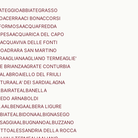
ATEGGIO
ABBIATEGRASSO
O
ACERRA
ACI BONACCORSI
FORMOSA
ACQUAFREDDA
PESA
ACQUARICA DEL CAPO
ACQUAVIVA DELLE FONTI
NO
ADRARA SAN MARTINO
RA
AGLIANA
AGLIANO TERME
AGLIE'
E BRIANZA
AGRATE CONTURBIA
CALABRO
AIELLO DEL FRIULI
STURA
ALA' DEI SARDI
ALAGNA
LBAIRATE
ALBANELLA
EDO ARNABOLDI
LA
ALBENGA
ALBERA LIGURE
BIATE
ALBIDONA
ALBIGNASEGO
SAGGIA
ALBUGNANO
ALBUZZANO
ETTO
ALESSANDRIA DELLA ROCCA