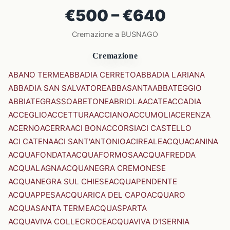
€500 – €640
Cremazione a BUSNAGO
Cremazione
ABANO TERME
ABBADIA CERRETO
ABBADIA LARIANA
ABBADIA SAN SALVATORE
ABBASANTA
ABBATEGGIO
ABBIATEGRASSO
ABETONE
ABRIOLA
ACATE
ACCADIA
ACCEGLIO
ACCETTURA
ACCIANO
ACCUMOLI
ACERENZA
ACERNO
ACERRA
ACI BONACCORSI
ACI CASTELLO
ACI CATENA
ACI SANT'ANTONIO
ACIREALE
ACQUACANINA
ACQUAFONDATA
ACQUAFORMOSA
ACQUAFREDDA
ACQUALAGNA
ACQUANEGRA CREMONESE
ACQUANEGRA SUL CHIESE
ACQUAPENDENTE
ACQUAPPESA
ACQUARICA DEL CAPO
ACQUARO
ACQUASANTA TERME
ACQUASPARTA
ACQUAVIVA COLLECROCE
ACQUAVIVA D'ISERNIA