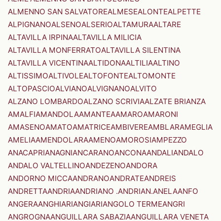
ALMENNO SAN SALVATORE
ALMESE
ALONTE
ALPETTE
ALPIGNANO
ALSENO
ALSERIO
ALTAMURA
ALTARE
ALTAVILLA IRPINA
ALTAVILLA MILICIA
ALTAVILLA MONFERRATO
ALTAVILLA SILENTINA
ALTAVILLA VICENTINA
ALTIDONA
ALTILIA
ALTINO
ALTISSIMO
ALTIVOLE
ALTOFONTE
ALTOMONTE
ALTOPASCIO
ALVIANO
ALVIGNANO
ALVITO
ALZANO LOMBARDO
ALZANO SCRIVIA
ALZATE BRIANZA
AMALFI
AMANDOLA
AMANTEA
AMARO
AMARONI
AMASENO
AMATO
AMATRICE
AMBIVERE
AMBLAR
AMEGLIA
AMELIA
AMENDOLARA
AMENO
AMOROSI
AMPEZZO
ANACAPRI
ANAGNI
ANCARANO
ANCONA
ANDALI
ANDALO
ANDALO VALTELLINO
ANDEZENO
ANDORA
ANDORNO MICCA
ANDRANO
ANDRATE
ANDREIS
ANDRETTA
ANDRIA
ANDRIANO .ANDRIAN.
ANELA
ANFO
ANGERA
ANGHIARI
ANGIARI
ANGOLO TERME
ANGRI
ANGROGNA
ANGUILLARA SABAZIA
ANGUILLARA VENETA