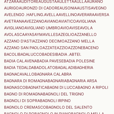
ATZARA
AUDITORE
AUGUSTA
AULETTA
AULLA
AURANO
AURIGO
AURONZO DI CADORE
AUSONIA
AUSTIS
AVEGNO
AVELENGO .HAFLING.
AVELLA
AVELLINO
AVERARA
AVERSA
AVETRANA
AVEZZANO
AVIANO
AVIATICO
AVIGLIANA
AVIGLIANO
AVIGLIANO UMBRO
AVIO
AVISE
AVOLA
AVOLASCA
AYAS
AYMAVILLES
AZEGLIO
AZZANELLO
AZZANO D'ASTI
AZZANO DECIMO
AZZANO MELLA
AZZANO SAN PAOLO
AZZATE
AZZIO
AZZONE
BACENO
BACOLI
BADALUCCO
BADESI
BADIA .ABTEI.
BADIA CALAVENA
BADIA PAVESE
BADIA POLESINE
BADIA TEDALDA
BADOLATO
BAGALADI
BAGHERIA
BAGNACAVALLO
BAGNARA CALABRA
BAGNARA DI ROMAGNA
BAGNARIA
BAGNARIA ARSA
BAGNASCO
BAGNATICA
BAGNI DI LUCCA
BAGNO A RIPOLI
BAGNO DI ROMAGNA
BAGNOLI DEL TRIGNO
BAGNOLI DI SOPRA
BAGNOLI IRPINO
BAGNOLO CREMASCO
BAGNOLO DEL SALENTO
BAGNOLO DI PO
BAGNOLO IN PIANO
BAGNOLO MELLA