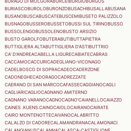
BURAGO DI MOLGORA
BURCEI
BURGIO
BURGOS
BURIASCO
BUROLO
BURONZO
BUSACHI
BUSALLA
BUSANA
BUSANO
BUSCA
BUSCATE
BUSCEMI
BUSETO PALIZZOLO
BUSNAGO
BUSSERO
BUSSETO
BUSSI SUL TIRINO
BUSSO
BUSSOLENGO
BUSSOLENO
BUSTO ARSIZIO
BUSTO GAROLFO
BUTERA
BUTI
BUTTAPIETRA
BUTTIGLIERA ALTA
BUTTIGLIERA D'ASTI
BUTTRIO
CA' D'ANDREA
CABELLA LIGURE
CABIATE
CABRAS
CACCAMO
CACCURI
CADEGLIANO-VICONAGO
CADELBOSCO DI SOPRA
CADEO
CADERZONE
CADONEGHE
CADORAGO
CADREZZATE
CAERANO DI SAN MARCO
CAFASSE
CAGGIANO
CAGLI
CAGLIARI
CAGLIO
CAGNANO AMITERNO
CAGNANO VARANO
CAGNO
CAGNO'
CAIANELLO
CAIAZZO
CAINES .KUENS.
CAINO
CAIOLO
CAIRANO
CAIRATE
CAIRO MONTENOTTE
CAIVANO
CALABRITTO
CALALZO DI CADORE
CALAMANDRANA
CALAMONACI
CALANGIANUS
CALANNA
CALASCA-CASTIGLIONE