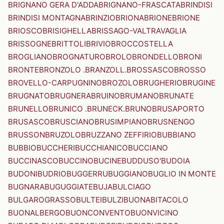
BRIGNANO GERA D'ADDA
BRIGNANO-FRASCATA
BRINDISI
BRINDISI MONTAGNA
BRINZIO
BRIONA
BRIONE
BRIONE
BRIOSCO
BRISIGHELLA
BRISSAGO-VALTRAVAGLIA
BRISSOGNE
BRITTOLI
BRIVIO
BROCCOSTELLA
BROGLIANO
BROGNATURO
BROLO
BRONDELLO
BRONI
BRONTE
BRONZOLO .BRANZOLL.
BROSSASCO
BROSSO
BROVELLO-CARPUGNINO
BROZOLO
BRUGHERIO
BRUGINE
BRUGNATO
BRUGNERA
BRUINO
BRUMANO
BRUNATE
BRUNELLO
BRUNICO .BRUNECK.
BRUNO
BRUSAPORTO
BRUSASCO
BRUSCIANO
BRUSIMPIANO
BRUSNENGO
BRUSSON
BRUZOLO
BRUZZANO ZEFFIRIO
BUBBIANO
BUBBIO
BUCCHERI
BUCCHIANICO
BUCCIANO
BUCCINASCO
BUCCINO
BUCINE
BUDDUSO'
BUDOIA
BUDONI
BUDRIO
BUGGERRU
BUGGIANO
BUGLIO IN MONTE
BUGNARA
BUGUGGIATE
BUJA
BULCIAGO
BULGAROGRASSO
BULTEI
BULZI
BUONABITACOLO
BUONALBERGO
BUONCONVENTO
BUONVICINO