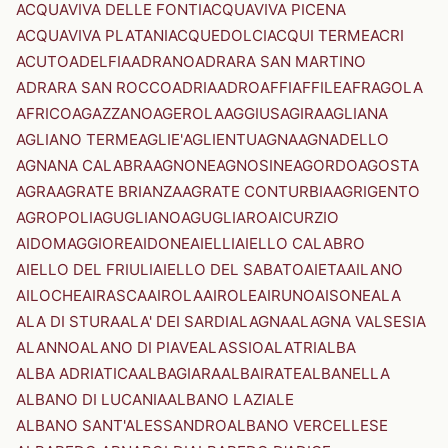
ACQUAVIVA DELLE FONTI
ACQUAVIVA PICENA
ACQUAVIVA PLATANI
ACQUEDOLCI
ACQUI TERME
ACRI
ACUTO
ADELFIA
ADRANO
ADRARA SAN MARTINO
ADRARA SAN ROCCO
ADRIA
ADRO
AFFI
AFFILE
AFRAGOLA
AFRICO
AGAZZANO
AGEROLA
AGGIUS
AGIRA
AGLIANA
AGLIANO TERME
AGLIE'
AGLIENTU
AGNA
AGNADELLO
AGNANA CALABRA
AGNONE
AGNOSINE
AGORDO
AGOSTA
AGRA
AGRATE BRIANZA
AGRATE CONTURBIA
AGRIGENTO
AGROPOLI
AGUGLIANO
AGUGLIARO
AICURZIO
AIDOMAGGIORE
AIDONE
AIELLI
AIELLO CALABRO
AIELLO DEL FRIULI
AIELLO DEL SABATO
AIETA
AILANO
AILOCHE
AIRASCA
AIROLA
AIROLE
AIRUNO
AISONE
ALA
ALA DI STURA
ALA' DEI SARDI
ALAGNA
ALAGNA VALSESIA
ALANNO
ALANO DI PIAVE
ALASSIO
ALATRI
ALBA
ALBA ADRIATICA
ALBAGIARA
ALBAIRATE
ALBANELLA
ALBANO DI LUCANIA
ALBANO LAZIALE
ALBANO SANT'ALESSANDRO
ALBANO VERCELLESE