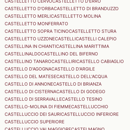
CASTELLETTO CERVO
CASTELLETTO D'ERRO
CASTELLETTO D'ORBA
CASTELLETTO DI BRANDUZZO
CASTELLETTO MERLI
CASTELLETTO MOLINA
CASTELLETTO MONFERRATO
CASTELLETTO SOPRA TICINO
CASTELLETTO STURA
CASTELLETTO UZZONE
CASTELLI
CASTELLI CALEPIO
CASTELLINA IN CHIANTI
CASTELLINA MARITTIMA
CASTELLINALDO
CASTELLINO DEL BIFERNO
CASTELLINO TANARO
CASTELLIRI
CASTELLO CABIAGLIO
CASTELLO D'AGOGNA
CASTELLO D'ARGILE
CASTELLO DEL MATESE
CASTELLO DELL'ACQUA
CASTELLO DI ANNONE
CASTELLO DI BRIANZA
CASTELLO DI CISTERNA
CASTELLO DI GODEGO
CASTELLO DI SERRAVALLE
CASTELLO TESINO
CASTELLO-MOLINA DI FIEMME
CASTELLUCCHIO
CASTELLUCCIO DEI SAURI
CASTELLUCCIO INFERIORE
CASTELLUCCIO SUPERIORE
CASTELLUCCIO VALMAGGIORE
CASTELMAGNO