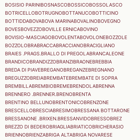
BOSISIO PARINI
BOSNASCO
BOSSICO
BOSSOLASCO
BOTRICELLO
BOTRUGNO
BOTTANUCO
BOTTICINO
BOTTIDDA
BOVA
BOVA MARINA
BOVALINO
BOVEGNO
BOVES
BOVEZZO
BOVILLE ERNICA
BOVINO
BOVISIO-MASCIAGO
BOVOLENTA
BOVOLONE
BOZZOLE
BOZZOLO
BRA
BRACCA
BRACCIANO
BRACIGLIANO
BRAIES .PRAGS.
BRALLO DI PREGOLA
BRANCALEONE
BRANDICO
BRANDIZZO
BRANZI
BRAONE
BREBBIA
BREDA DI PIAVE
BREGANO
BREGANZE
BREGNANO
BREGUZZO
BREIA
BREMBATE
BREMBATE DI SOPRA
BREMBILLA
BREMBIO
BREME
BRENDOLA
BRENNA
BRENNERO .BRENNER.
BRENO
BRENTA
BRENTINO BELLUNO
BRENTONICO
BRENZONE
BRESCELLO
BRESCIA
BRESIMO
BRESSANA BOTTARONE
BRESSANONE .BRIXEN.
BRESSANVIDO
BRESSO
BREZ
BREZZO DI BEDERO
BRIAGLIA
BRIATICO
BRICHERASIO
BRIENNO
BRIENZA
BRIGA ALTA
BRIGA NOVARESE