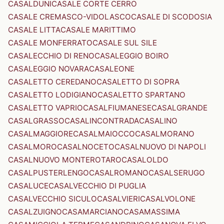
CASALDUNI
CASALE CORTE CERRO
CASALE CREMASCO-VIDOLASCO
CASALE DI SCODOSIA
CASALE LITTA
CASALE MARITTIMO
CASALE MONFERRATO
CASALE SUL SILE
CASALECCHIO DI RENO
CASALEGGIO BOIRO
CASALEGGIO NOVARA
CASALEONE
CASALETTO CEREDANO
CASALETTO DI SOPRA
CASALETTO LODIGIANO
CASALETTO SPARTANO
CASALETTO VAPRIO
CASALFIUMANESE
CASALGRANDE
CASALGRASSO
CASALINCONTRADA
CASALINO
CASALMAGGIORE
CASALMAIOCCO
CASALMORANO
CASALMORO
CASALNOCETO
CASALNUOVO DI NAPOLI
CASALNUOVO MONTEROTARO
CASALOLDO
CASALPUSTERLENGO
CASALROMANO
CASALSERUGO
CASALUCE
CASALVECCHIO DI PUGLIA
CASALVECCHIO SICULO
CASALVIERI
CASALVOLONE
CASALZUIGNO
CASAMARCIANO
CASAMASSIMA