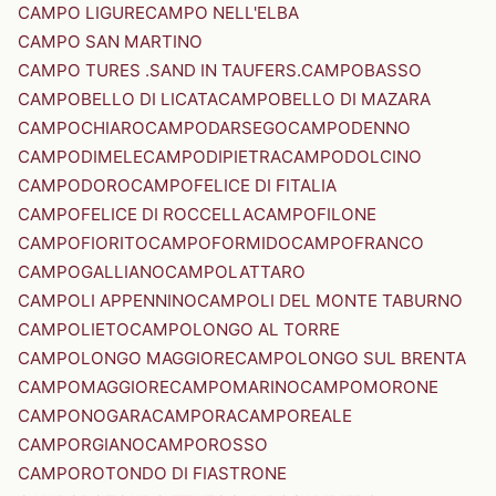
CAMPO LIGURE
CAMPO NELL'ELBA
CAMPO SAN MARTINO
CAMPO TURES .SAND IN TAUFERS.
CAMPOBASSO
CAMPOBELLO DI LICATA
CAMPOBELLO DI MAZARA
CAMPOCHIARO
CAMPODARSEGO
CAMPODENNO
CAMPODIMELE
CAMPODIPIETRA
CAMPODOLCINO
CAMPODORO
CAMPOFELICE DI FITALIA
CAMPOFELICE DI ROCCELLA
CAMPOFILONE
CAMPOFIORITO
CAMPOFORMIDO
CAMPOFRANCO
CAMPOGALLIANO
CAMPOLATTARO
CAMPOLI APPENNINO
CAMPOLI DEL MONTE TABURNO
CAMPOLIETO
CAMPOLONGO AL TORRE
CAMPOLONGO MAGGIORE
CAMPOLONGO SUL BRENTA
CAMPOMAGGIORE
CAMPOMARINO
CAMPOMORONE
CAMPONOGARA
CAMPORA
CAMPOREALE
CAMPORGIANO
CAMPOROSSO
CAMPOROTONDO DI FIASTRONE