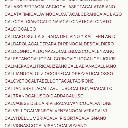
CALASCIBETTA
CALASCIO
CALASETTA
CALATABIANO
CALATAFIMI
CALAVINO
CALCATA
CALCERANICA AL LAGO
CALCI
CALCIANO
CALCINAIA
CALCINATE
CALCINATO
CALCIO
CALCO
CALDARO SULLA STRADA DEL VINO * KALTERN AN D
CALDAROLA
CALDERARA DI RENO
CALDES
CALDIERO
CALDOGNO
CALDONAZZO
CALENDASCO
CALENZANO
CALESTANO
CALICE AL CORNOVIGLIO
CALICE LIGURE
CALIMERA
CALITRI
CALIZZANO
CALLABIANA
CALLIANO
CALLIANO
CALOLZIOCORTE
CALOPEZZATI
CALOSSO
CALOVETO
CALTABELLOTTA
CALTAGIRONE
CALTANISSETTA
CALTAVUTURO
CALTIGNAGA
CALTO
CALTRANO
CALUSCO D'ADDA
CALUSO
CALVAGESE DELLA RIVIERA
CALVANICO
CALVATONE
CALVELLO
CALVENE
CALVENZANO
CALVERA
CALVI
CALVI DELL'UMBRIA
CALVI RISORTA
CALVIGNANO
CALVIGNASCO
CALVISANO
CALVIZZANO