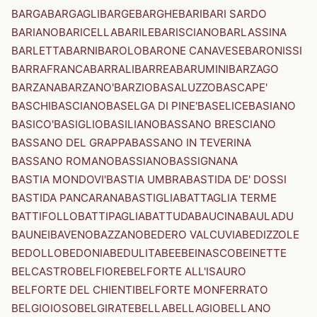
BARGA
BARGAGLI
BARGE
BARGHE
BARI
BARI SARDO
BARIANO
BARICELLA
BARILE
BARISCIANO
BARLASSINA
BARLETTA
BARNI
BAROLO
BARONE CANAVESE
BARONISSI
BARRAFRANCA
BARRALI
BARREA
BARUMINI
BARZAGO
BARZANA
BARZANO'
BARZIO
BASALUZZO
BASCAPE'
BASCHI
BASCIANO
BASELGA DI PINE'
BASELICE
BASIANO
BASICO'
BASIGLIO
BASILIANO
BASSANO BRESCIANO
BASSANO DEL GRAPPA
BASSANO IN TEVERINA
BASSANO ROMANO
BASSIANO
BASSIGNANA
BASTIA MONDOVI'
BASTIA UMBRA
BASTIDA DE' DOSSI
BASTIDA PANCARANA
BASTIGLIA
BATTAGLIA TERME
BATTIFOLLO
BATTIPAGLIA
BATTUDA
BAUCINA
BAULADU
BAUNEI
BAVENO
BAZZANO
BEDERO VALCUVIA
BEDIZZOLE
BEDOLLO
BEDONIA
BEDULITA
BEE
BEINASCO
BEINETTE
BELCASTRO
BELFIORE
BELFORTE ALL'ISAURO
BELFORTE DEL CHIENTI
BELFORTE MONFERRATO
BELGIOIOSO
BELGIRATE
BELLA
BELLAGIO
BELLANO