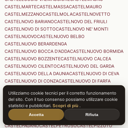
CASTELMARTE
CASTELMASSA
CASTELMAURO
CASTELMEZZANO
CASTELMOLA
CASTELNOVETTO
CASTELNOVO BARIANO
CASTELNOVO DEL FRIULI
CASTELNOVO DI SOTTO
CASTELNOVO NE' MONTI
CASTELNUOVO
CASTELNUOVO BELBO
CASTELNUOVO BERARDENGA
CASTELNUOVO BOCCA D'ADDA
CASTELNUOVO BORMIDA
CASTELNUOVO BOZZENTE
CASTELNUOVO CALCEA
CASTELNUOVO CILENTO
CASTELNUOVO DEL GARDA
CASTELNUOVO DELLA DAUNIA
CASTELNUOVO DI CEVA
CASTELNUOVO DI CONZA
CASTELNUOVO DI FARFA
CASTELNUOVO DI GARFAGNANA
Utilizziamo cookie tecnici per il corretto funzionamento
CASTELNUOVO DI PORTO
CASTELNUOVO DON BOSCO
del sito. Con il tuo consenso possiamo utilizzare cookie
CASTELNUOVO MAGRA
CASTELNUOVO NIGRA
statistici e pubblicitari.
Scopri di più
.
CASTELNUOVO PARANO
CASTELNUOVO RANGONE
Accetta
Rifiuta
CASTELNUOVO SCRIVIA
CASTELNUOVO VAL DI CECINA
CASTELPAGANO
CASTELPETROSO
CASTELPIZZUTO