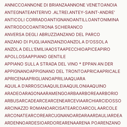
ANNICCO
ANNONE DI BRIANZA
ANNONE VENETO
ANOIA
ANTEGNATE
ANTERIVO .ALTREI.
ANTEY-SAINT-ANDRE'
ANTICOLI CORRADO
ANTIGNANO
ANTILLO
ANTONIMINA
ANTRODOCO
ANTRONA SCHIERANCO
ANVERSA DEGLI ABRUZZI
ANZANO DEL PARCO
ANZANO DI PUGLIA
ANZI
ANZIO
ANZOLA D'OSSOLA
ANZOLA DELL'EMILIA
AOSTA
APECCHIO
APICE
APIRO
APOLLOSA
APPIANO GENTILE
APPIANO SULLA STRADA DEL VINO * EPPAN AN DER
APPIGNANO
APPIGNANO DEL TRONTO
APRICA
APRICALE
APRICENA
APRIGLIANO
APRILIA
AQUARA
AQUILA D'ARROSCIA
AQUILEIA
AQUILONIA
AQUINO
ARADEO
ARAGONA
ARAMENGO
ARBA
ARBOREA
ARBORIO
ARBUS
ARCADE
ARCE
ARCENE
ARCEVIA
ARCHI
ARCIDOSSO
ARCINAZZO ROMANO
ARCISATE
ARCO
ARCOLA
ARCOLE
ARCONATE
ARCORE
ARCUGNANO
ARDARA
ARDAULI
ARDEA
ARDENNO
ARDESIO
ARDORE
ARENA
ARENA PO
ARENZANO