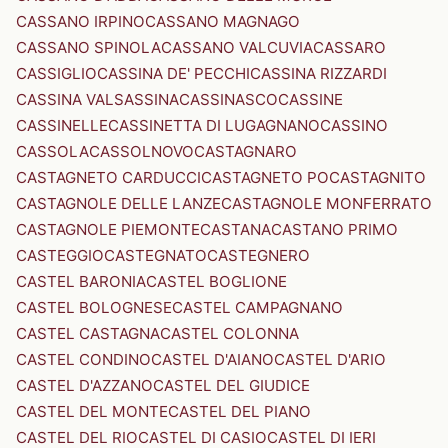
CASSANO IRPINO
CASSANO MAGNAGO
CASSANO SPINOLA
CASSANO VALCUVIA
CASSARO
CASSIGLIO
CASSINA DE' PECCHI
CASSINA RIZZARDI
CASSINA VALSASSINA
CASSINASCO
CASSINE
CASSINELLE
CASSINETTA DI LUGAGNANO
CASSINO
CASSOLA
CASSOLNOVO
CASTAGNARO
CASTAGNETO CARDUCCI
CASTAGNETO PO
CASTAGNITO
CASTAGNOLE DELLE LANZE
CASTAGNOLE MONFERRATO
CASTAGNOLE PIEMONTE
CASTANA
CASTANO PRIMO
CASTEGGIO
CASTEGNATO
CASTEGNERO
CASTEL BARONIA
CASTEL BOGLIONE
CASTEL BOLOGNESE
CASTEL CAMPAGNANO
CASTEL CASTAGNA
CASTEL COLONNA
CASTEL CONDINO
CASTEL D'AIANO
CASTEL D'ARIO
CASTEL D'AZZANO
CASTEL DEL GIUDICE
CASTEL DEL MONTE
CASTEL DEL PIANO
CASTEL DEL RIO
CASTEL DI CASIO
CASTEL DI IERI