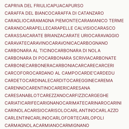
CAPRIVA DEL FRIULI
CAPUA
CAPURSO
CARAFFA DEL BIANCO
CARAFFA DI CATANZARO
CARAGLIO
CARAMAGNA PIEMONTE
CARAMANICO TERME
CARANO
CARAPELLE
CARAPELLE CALVISIO
CARASCO
CARASSAI
CARATE BRIANZA
CARATE URIO
CARAVAGGIO
CARAVATE
CARAVINO
CARAVONICA
CARBOGNANO
CARBONARA AL TICINO
CARBONARA DI NOLA
CARBONARA DI PO
CARBONARA SCRIVIA
CARBONATE
CARBONE
CARBONERA
CARBONIA
CARCARE
CARCERI
CARCOFORO
CARDANO AL CAMPO
CARDE'
CARDEDU
CARDETO
CARDINALE
CARDITO
CAREGGINE
CAREMA
CARENNO
CARENTINO
CARERI
CARESANA
CARESANABLOT
CAREZZANO
CARFIZZI
CARGEGHE
CARIATI
CARIFE
CARIGNANO
CARIMATE
CARINARO
CARINI
CARINOLA
CARISIO
CARISOLO
CARLANTINO
CARLAZZO
CARLENTINI
CARLINO
CARLOFORTE
CARLOPOLI
CARMAGNOLA
CARMIANO
CARMIGNANO