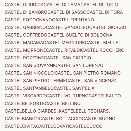
CASTEL DI IUDICA
CASTEL DI LAMA
CASTEL DI LUCIO
CASTEL DI SANGRO
CASTEL DI SASSO
CASTEL DI TORA
CASTEL FOCOGNANO
CASTEL FRENTANO
CASTEL GABBIANO
CASTEL GANDOLFO
CASTEL GIORGIO
CASTEL GOFFREDO
CASTEL GUELFO DI BOLOGNA
CASTEL MADAMA
CASTEL MAGGIORE
CASTEL MELLA
CASTEL MORRONE
CASTEL RITALDI
CASTEL ROCCHERO
CASTEL ROZZONE
CASTEL SAN GIORGIO
CASTEL SAN GIOVANNI
CASTEL SAN LORENZO
CASTEL SAN NICCOLO'
CASTEL SAN PIETRO ROMANO
CASTEL SAN PIETRO TERME
CASTEL SAN VINCENZO
CASTEL SANT'ANGELO
CASTEL SANT'ELIA
CASTEL VISCARDO
CASTEL VOLTURNO
CASTELBALDO
CASTELBELFORTE
CASTELBELLINO
CASTELBELLO CIARDES .KASTELBELL TSCHARS.
CASTELBIANCO
CASTELBOTTACCIO
CASTELBUONO
CASTELCIVITA
CASTELCOVATI
CASTELCUCCO