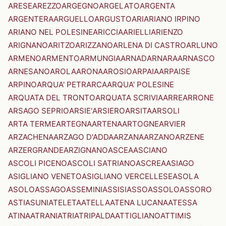
ARESE
AREZZO
ARGEGNO
ARGELATO
ARGENTA
ARGENTERA
ARGUELLO
ARGUSTO
ARI
ARIANO IRPINO
ARIANO NEL POLESINE
ARICCIA
ARIELLI
ARIENZO
ARIGNANO
ARITZO
ARIZZANO
ARLENA DI CASTRO
ARLUNO
ARMENO
ARMENTO
ARMUNGIA
ARNAD
ARNARA
ARNASCO
ARNESANO
AROLA
ARONA
AROSIO
ARPAIA
ARPAISE
ARPINO
ARQUA' PETRARCA
ARQUA' POLESINE
ARQUATA DEL TRONTO
ARQUATA SCRIVIA
ARRE
ARRONE
ARSAGO SEPRIO
ARSIE'
ARSIERO
ARSITA
ARSOLI
ARTA TERME
ARTEGNA
ARTENA
ARTOGNE
ARVIER
ARZACHENA
ARZAGO D'ADDA
ARZANA
ARZANO
ARZENE
ARZERGRANDE
ARZIGNANO
ASCEA
ASCIANO
ASCOLI PICENO
ASCOLI SATRIANO
ASCREA
ASIAGO
ASIGLIANO VENETO
ASIGLIANO VERCELLESE
ASOLA
ASOLO
ASSAGO
ASSEMINI
ASSISI
ASSO
ASSOLO
ASSORO
ASTI
ASUNI
ATELETA
ATELLA
ATENA LUCANA
ATESSA
ATINA
ATRANI
ATRI
ATRIPALDA
ATTIGLIANO
ATTIMIS