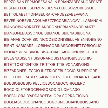
BERZO SAN FERMO
BESANA IN BRIANZA
BESANO
BESATE
BESENELLO
BESENZONE
BESNATE
BESOZZO
BESSUDE
BETTOLA
BETTONA
BEURA-CARDEZZA
BEVAGNA
BEVERINO
BEVILACQUA
BEZZECCA
BIANCAVILLA
BIANCHI
BIANCO
BIANDRATE
BIANDRONNO
BIANZANO
BIANZE'
BIANZONE
BIASSONO
BIBBIANO
BIBBIENA
BIBBONA
BIBIANA
BICCARI
BICINICCO
BIDONI'
BIELLA
BIENNO
BIENO
BIENTINA
BIGARELLO
BINAGO
BINASCO
BINETTO
BIOGLIO
BIONAZ
BIONE
BIRORI
BISACCIA
BISACQUINO
BISCEGLIE
BISEGNA
BISENTI
BISIGNANO
BISTAGNO
BISUSCHIO
BITETTO
BITONTO
BITRITTO
BITTI
BIVONA
BIVONGI
BIZZARONE
BLEGGIO INFERIORE
BLEGGIO SUPERIORE
BLELLO
BLERA
BLESSAGNO
BLEVIO
BLUFI
BOARA PISANI
BOBBIO
BOBBIO PELLICE
BOCA
BOCCHIGLIERO
BOCCIOLETO
BOCENAGO
BODIO LOMNAGO
BOFFALORA D'ADDA
BOFFALORA SOPRA TICINO
BOGLIASCO
BOGNANCO
BOGOGNO
BOIANO
BOISSANO