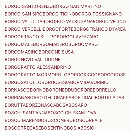
BORGO SAN LORENZO
BORGO SAN MARTINO
BORGO SAN SIRO
BORGO TICINO
BORGO TOSSIGNANO
BORGO VAL DI TARO
BORGO VALSUGANA
BORGO VELINO
BORGO VERCELLI
BORGOFORTE
BORGOFRANCO D'IVREA
BORGOFRANCO SUL PO
BORGOLAVEZZARO
BORGOMALE
BORGOMANERO
BORGOMARO
BORGOMASINO
BORGONE SUSA
BORGONOVO VAL TIDONE
BORGORATTO ALESSANDRINO
BORGORATTO MORMOROLO
BORGORICCO
BORGOROSE
BORGOSATOLLO
BORGOSESIA
BORMIDA
BORMIO
BORNASCO
BORNO
BORONEDDU
BORORE
BORRELLO
BORRIANA
BORSO DEL GRAPPA
BORTIGALI
BORTIGIADAS
BORUTTA
BORZONASCA
BOSA
BOSARO
BOSCHI SANT'ANNA
BOSCO CHIESANUOVA
BOSCO MARENGO
BOSCONERO
BOSCOREALE
BOSCOTRECASE
BOSENTINO
BOSIA
BOSIO