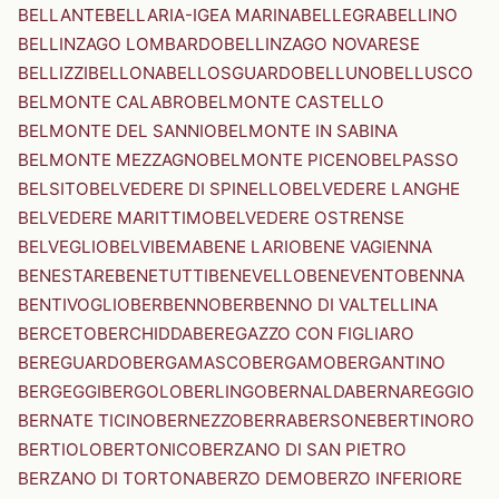
BELLANTE
BELLARIA-IGEA MARINA
BELLEGRA
BELLINO
BELLINZAGO LOMBARDO
BELLINZAGO NOVARESE
BELLIZZI
BELLONA
BELLOSGUARDO
BELLUNO
BELLUSCO
BELMONTE CALABRO
BELMONTE CASTELLO
BELMONTE DEL SANNIO
BELMONTE IN SABINA
BELMONTE MEZZAGNO
BELMONTE PICENO
BELPASSO
BELSITO
BELVEDERE DI SPINELLO
BELVEDERE LANGHE
BELVEDERE MARITTIMO
BELVEDERE OSTRENSE
BELVEGLIO
BELVI
BEMA
BENE LARIO
BENE VAGIENNA
BENESTARE
BENETUTTI
BENEVELLO
BENEVENTO
BENNA
BENTIVOGLIO
BERBENNO
BERBENNO DI VALTELLINA
BERCETO
BERCHIDDA
BEREGAZZO CON FIGLIARO
BEREGUARDO
BERGAMASCO
BERGAMO
BERGANTINO
BERGEGGI
BERGOLO
BERLINGO
BERNALDA
BERNAREGGIO
BERNATE TICINO
BERNEZZO
BERRA
BERSONE
BERTINORO
BERTIOLO
BERTONICO
BERZANO DI SAN PIETRO
BERZANO DI TORTONA
BERZO DEMO
BERZO INFERIORE