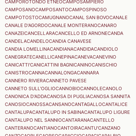
CAMPOROTONDO ETNEO
CAMPOSAMPIERO
CAMPOSANO
CAMPOSANTO
CAMPOSPINOSO
CAMPOTOSTO
CAMUGNANO
CANAL SAN BOVO
CANALE
CANALE D'AGORDO
CANALE MONTERANO
CANARO
CANAZEI
CANCELLARA
CANCELLO ED ARNONE
CANDA
CANDELA
CANDELO
CANDIA CANAVESE
CANDIA LOMELLINA
CANDIANA
CANDIDA
CANDIOLO
CANEGRATE
CANELLI
CANEPINA
CANEVA
CANEVINO
CANICATTI'
CANICATTINI BAGNI
CANINO
CANISCHIO
CANISTRO
CANNA
CANNALONGA
CANNARA
CANNERO RIVIERA
CANNETO PAVESE
CANNETO SULL'OGLIO
CANNOBIO
CANNOLE
CANOLO
CANONICA D'ADDA
CANOSA DI PUGLIA
CANOSA SANNITA
CANOSIO
CANOSSA
CANSANO
CANTAGALLO
CANTALICE
CANTALUPA
CANTALUPO IN SABINA
CANTALUPO LIGURE
CANTALUPO NEL SANNIO
CANTARANA
CANTELLO
CANTERANO
CANTIANO
CANTOIRA
CANTU'
CANZANO
CANZO
CAORLE
CAORSO
CAPACCIO
CAPACI
CAPALBIO