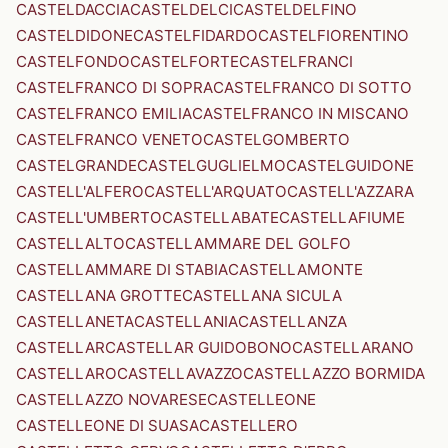
CASTELDACCIA
CASTELDELCI
CASTELDELFINO
CASTELDIDONE
CASTELFIDARDO
CASTELFIORENTINO
CASTELFONDO
CASTELFORTE
CASTELFRANCI
CASTELFRANCO DI SOPRA
CASTELFRANCO DI SOTTO
CASTELFRANCO EMILIA
CASTELFRANCO IN MISCANO
CASTELFRANCO VENETO
CASTELGOMBERTO
CASTELGRANDE
CASTELGUGLIELMO
CASTELGUIDONE
CASTELL'ALFERO
CASTELL'ARQUATO
CASTELL'AZZARA
CASTELL'UMBERTO
CASTELLABATE
CASTELLAFIUME
CASTELLALTO
CASTELLAMMARE DEL GOLFO
CASTELLAMMARE DI STABIA
CASTELLAMONTE
CASTELLANA GROTTE
CASTELLANA SICULA
CASTELLANETA
CASTELLANIA
CASTELLANZA
CASTELLAR
CASTELLAR GUIDOBONO
CASTELLARANO
CASTELLARO
CASTELLAVAZZO
CASTELLAZZO BORMIDA
CASTELLAZZO NOVARESE
CASTELLEONE
CASTELLEONE DI SUASA
CASTELLERO