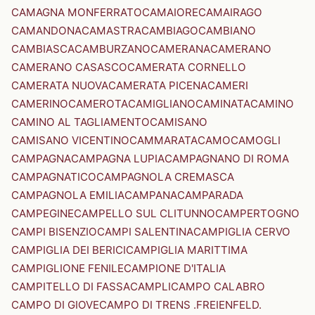
CAMAGNA MONFERRATO
CAMAIORE
CAMAIRAGO
CAMANDONA
CAMASTRA
CAMBIAGO
CAMBIANO
CAMBIASCA
CAMBURZANO
CAMERANA
CAMERANO
CAMERANO CASASCO
CAMERATA CORNELLO
CAMERATA NUOVA
CAMERATA PICENA
CAMERI
CAMERINO
CAMEROTA
CAMIGLIANO
CAMINATA
CAMINO
CAMINO AL TAGLIAMENTO
CAMISANO
CAMISANO VICENTINO
CAMMARATA
CAMO
CAMOGLI
CAMPAGNA
CAMPAGNA LUPIA
CAMPAGNANO DI ROMA
CAMPAGNATICO
CAMPAGNOLA CREMASCA
CAMPAGNOLA EMILIA
CAMPANA
CAMPARADA
CAMPEGINE
CAMPELLO SUL CLITUNNO
CAMPERTOGNO
CAMPI BISENZIO
CAMPI SALENTINA
CAMPIGLIA CERVO
CAMPIGLIA DEI BERICI
CAMPIGLIA MARITTIMA
CAMPIGLIONE FENILE
CAMPIONE D'ITALIA
CAMPITELLO DI FASSA
CAMPLI
CAMPO CALABRO
CAMPO DI GIOVE
CAMPO DI TRENS .FREIENFELD.