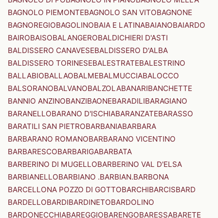
BAGNOLO PIEMONTE
BAGNOLO SAN VITO
BAGNONE
BAGNOREGIO
BAGOLINO
BAIA E LATINA
BAIANO
BAIARDO
BAIRO
BAISO
BALANGERO
BALDICHIERI D'ASTI
BALDISSERO CANAVESE
BALDISSERO D'ALBA
BALDISSERO TORINESE
BALESTRATE
BALESTRINO
BALLABIO
BALLAO
BALME
BALMUCCIA
BALOCCO
BALSORANO
BALVANO
BALZOLA
BANARI
BANCHETTE
BANNIO ANZINO
BANZI
BAONE
BARADILI
BARAGIANO
BARANELLO
BARANO D'ISCHIA
BARANZATE
BARASSO
BARATILI SAN PIETRO
BARBANIA
BARBARA
BARBARANO ROMANO
BARBARANO VICENTINO
BARBARESCO
BARBARIGA
BARBATA
BARBERINO DI MUGELLO
BARBERINO VAL D'ELSA
BARBIANELLO
BARBIANO .BARBIAN.
BARBONA
BARCELLONA POZZO DI GOTTO
BARCHI
BARCIS
BARD
BARDELLO
BARDI
BARDINETO
BARDOLINO
BARDONECCHIA
BAREGGIO
BARENGO
BARESSA
BARETE