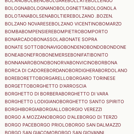
BOLANO
BOLBENO
BOLGARE
BOLLATE
BOLLENGO
BOLOGNA
BOLOGNANO
BOLOGNETTA
BOLOGNOLA
BOLOTANA
BOLSENA
BOLTIERE
BOLZANO .BOZEN.
BOLZANO NOVARESE
BOLZANO VICENTINO
BOMARZO
BOMBA
BOMPENSIERE
BOMPIETRO
BOMPORTO
BONARCADO
BONASSOLA
BONATE SOPRA
BONATE SOTTO
BONAVIGO
BONDENO
BONDO
BONDONE
BONEA
BONEFRO
BONEMERSE
BONIFATI
BONITO
BONNANARO
BONO
BONORVA
BONVICINO
BORBONA
BORCA DI CADORE
BORDANO
BORDIGHERA
BORDOLANO
BORE
BORETTO
BORGARELLO
BORGARO TORINESE
BORGETTO
BORGHETTO D'ARROSCIA
BORGHETTO DI BORBERA
BORGHETTO DI VARA
BORGHETTO LODIGIANO
BORGHETTO SANTO SPIRITO
BORGHI
BORGIA
BORGIALLO
BORGIO VEREZZI
BORGO A MOZZANO
BORGO D'ALE
BORGO DI TERZO
BORGO PACE
BORGO PRIOLO
BORGO SAN DALMAZZO
BORGO SAN GIACOMO
BORGO SAN GIOVANNI