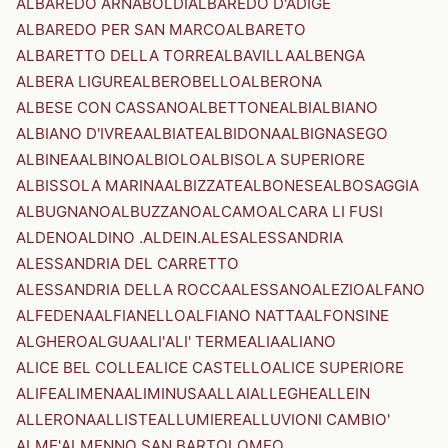
ALBAREDO ARNABOLDI
ALBAREDO D'ADIGE
ALBAREDO PER SAN MARCO
ALBARETO
ALBARETTO DELLA TORRE
ALBAVILLA
ALBENGA
ALBERA LIGURE
ALBEROBELLO
ALBERONA
ALBESE CON CASSANO
ALBETTONE
ALBI
ALBIANO
ALBIANO D'IVREA
ALBIATE
ALBIDONA
ALBIGNASEGO
ALBINEA
ALBINO
ALBIOLO
ALBISOLA SUPERIORE
ALBISSOLA MARINA
ALBIZZATE
ALBONESE
ALBOSAGGIA
ALBUGNANO
ALBUZZANO
ALCAMO
ALCARA LI FUSI
ALDENO
ALDINO .ALDEIN.
ALES
ALESSANDRIA
ALESSANDRIA DEL CARRETTO
ALESSANDRIA DELLA ROCCA
ALESSANO
ALEZIO
ALFANO
ALFEDENA
ALFIANELLO
ALFIANO NATTA
ALFONSINE
ALGHERO
ALGUA
ALI'
ALI' TERME
ALIA
ALIANO
ALICE BEL COLLE
ALICE CASTELLO
ALICE SUPERIORE
ALIFE
ALIMENA
ALIMINUSA
ALLAI
ALLEGHE
ALLEIN
ALLERONA
ALLISTE
ALLUMIERE
ALLUVIONI CAMBIO'
ALME'
ALMENNO SAN BARTOLOMEO