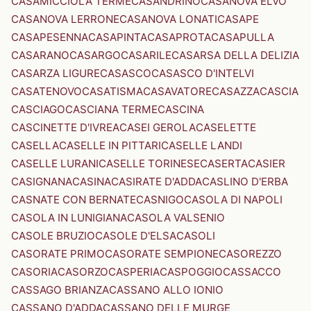
CASAMICCIOLA TERME
CASANDRINO
CASANOVA ELVO
CASANOVA LERRONE
CASANOVA LONATI
CASAPE
CASAPESENNA
CASAPINTA
CASAPROTA
CASAPULLA
CASARANO
CASARGO
CASARILE
CASARSA DELLA DELIZIA
CASARZA LIGURE
CASASCO
CASASCO D'INTELVI
CASATENOVO
CASATISMA
CASAVATORE
CASAZZA
CASCIA
CASCIAGO
CASCIANA TERME
CASCINA
CASCINETTE D'IVREA
CASEI GEROLA
CASELETTE
CASELLA
CASELLE IN PITTARI
CASELLE LANDI
CASELLE LURANI
CASELLE TORINESE
CASERTA
CASIER
CASIGNANA
CASINA
CASIRATE D'ADDA
CASLINO D'ERBA
CASNATE CON BERNATE
CASNIGO
CASOLA DI NAPOLI
CASOLA IN LUNIGIANA
CASOLA VALSENIO
CASOLE BRUZIO
CASOLE D'ELSA
CASOLI
CASORATE PRIMO
CASORATE SEMPIONE
CASOREZZO
CASORIA
CASORZO
CASPERIA
CASPOGGIO
CASSACCO
CASSAGO BRIANZA
CASSANO ALLO IONIO
CASSANO D'ADDA
CASSANO DELLE MURGE