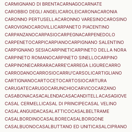
CARMIGNANO DI BRENTA
CARNAGO
CARNATE
CAROBBIO DEGLI ANGELI
CAROLEI
CARONA
CARONIA
CARONNO PERTUSELLA
CARONNO VARESINO
CAROSINO
CAROVIGNO
CAROVILLI
CARPANETO PIACENTINO
CARPANZANO
CARPASIO
CARPEGNA
CARPENEDOLO
CARPENETO
CARPI
CARPIANO
CARPIGNANO SALENTINO
CARPIGNANO SESIA
CARPINETI
CARPINETO DELLA NORA
CARPINETO ROMANO
CARPINETO SINELLO
CARPINO
CARPINONE
CARRARA
CARRE'
CARREGA LIGURE
CARRO
CARRODANO
CARROSIO
CARRU'
CARSOLI
CARTIGLIANO
CARTIGNANO
CARTOCETO
CARTOSIO
CARTURA
CARUGATE
CARUGO
CARUNCHIO
CARVICO
CARZANO
CASABONA
CASACALENDA
CASACANDITELLA
CASAGIOVE
CASAL CERMELLI
CASAL DI PRINCIPE
CASAL VELINO
CASALANGUIDA
CASALATTICO
CASALBELTRAME
CASALBORDINO
CASALBORE
CASALBORGONE
CASALBUONO
CASALBUTTANO ED UNITI
CASALCIPRANO