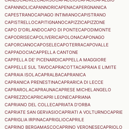
CAPANNOLI
CAPANNORI
CAPENA
CAPERGNANICA
CAPESTRANO
CAPIAGO INTIMIANO
CAPISTRANO
CAPISTRELLO
CAPITIGNANO
CAPIZZI
CAPIZZONE
CAPO D'ORLANDO
CAPO DI PONTE
CAPODIMONTE
CAPODRISE
CAPOLIVERI
CAPOLONA
CAPONAGO
CAPORCIANO
CAPOSELE
CAPOTERRA
CAPOVALLE
CAPPADOCIA
CAPPELLA CANTONE
CAPPELLA DE' PICENARDI
CAPPELLA MAGGIORE
CAPPELLE SUL TAVO
CAPRACOTTA
CAPRAIA E LIMITE
CAPRAIA ISOLA
CAPRALBA
CAPRANICA
CAPRANICA PRENESTINA
CAPRARICA DI LECCE
CAPRAROLA
CAPRAUNA
CAPRESE MICHELANGELO
CAPREZZO
CAPRI
CAPRI LEONE
CAPRIANA
CAPRIANO DEL COLLE
CAPRIATA D'ORBA
CAPRIATE SAN GERVASIO
CAPRIATI A VOLTURNO
CAPRIE
CAPRIGLIA IRPINA
CAPRIGLIO
CAPRILE
CAPRINO BERGAMASCO
CAPRINO VERONESE
CAPRIOLO