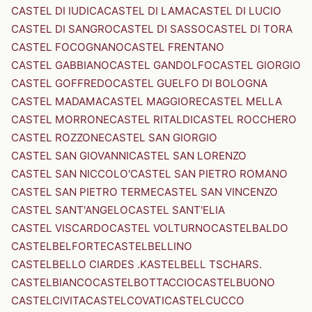
CASTEL DI IUDICA
CASTEL DI LAMA
CASTEL DI LUCIO
CASTEL DI SANGRO
CASTEL DI SASSO
CASTEL DI TORA
CASTEL FOCOGNANO
CASTEL FRENTANO
CASTEL GABBIANO
CASTEL GANDOLFO
CASTEL GIORGIO
CASTEL GOFFREDO
CASTEL GUELFO DI BOLOGNA
CASTEL MADAMA
CASTEL MAGGIORE
CASTEL MELLA
CASTEL MORRONE
CASTEL RITALDI
CASTEL ROCCHERO
CASTEL ROZZONE
CASTEL SAN GIORGIO
CASTEL SAN GIOVANNI
CASTEL SAN LORENZO
CASTEL SAN NICCOLO'
CASTEL SAN PIETRO ROMANO
CASTEL SAN PIETRO TERME
CASTEL SAN VINCENZO
CASTEL SANT'ANGELO
CASTEL SANT'ELIA
CASTEL VISCARDO
CASTEL VOLTURNO
CASTELBALDO
CASTELBELFORTE
CASTELBELLINO
CASTELBELLO CIARDES .KASTELBELL TSCHARS.
CASTELBIANCO
CASTELBOTTACCIO
CASTELBUONO
CASTELCIVITA
CASTELCOVATI
CASTELCUCCO