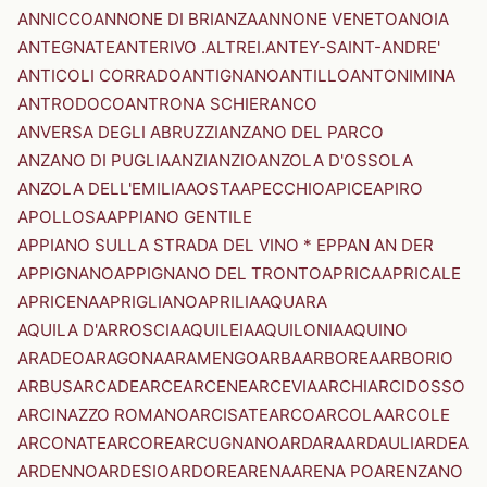
ANNICCO
ANNONE DI BRIANZA
ANNONE VENETO
ANOIA
ANTEGNATE
ANTERIVO .ALTREI.
ANTEY-SAINT-ANDRE'
ANTICOLI CORRADO
ANTIGNANO
ANTILLO
ANTONIMINA
ANTRODOCO
ANTRONA SCHIERANCO
ANVERSA DEGLI ABRUZZI
ANZANO DEL PARCO
ANZANO DI PUGLIA
ANZI
ANZIO
ANZOLA D'OSSOLA
ANZOLA DELL'EMILIA
AOSTA
APECCHIO
APICE
APIRO
APOLLOSA
APPIANO GENTILE
APPIANO SULLA STRADA DEL VINO * EPPAN AN DER
APPIGNANO
APPIGNANO DEL TRONTO
APRICA
APRICALE
APRICENA
APRIGLIANO
APRILIA
AQUARA
AQUILA D'ARROSCIA
AQUILEIA
AQUILONIA
AQUINO
ARADEO
ARAGONA
ARAMENGO
ARBA
ARBOREA
ARBORIO
ARBUS
ARCADE
ARCE
ARCENE
ARCEVIA
ARCHI
ARCIDOSSO
ARCINAZZO ROMANO
ARCISATE
ARCO
ARCOLA
ARCOLE
ARCONATE
ARCORE
ARCUGNANO
ARDARA
ARDAULI
ARDEA
ARDENNO
ARDESIO
ARDORE
ARENA
ARENA PO
ARENZANO