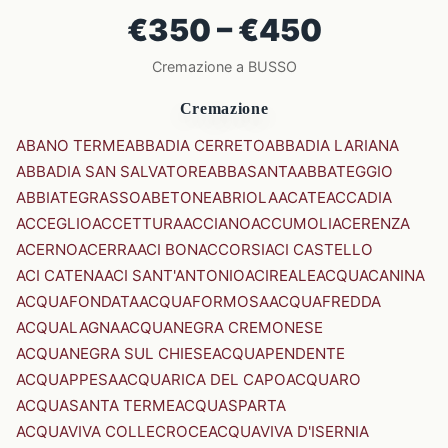
€350 – €450
Cremazione a BUSSO
Cremazione
ABANO TERME
ABBADIA CERRETO
ABBADIA LARIANA
ABBADIA SAN SALVATORE
ABBASANTA
ABBATEGGIO
ABBIATEGRASSO
ABETONE
ABRIOLA
ACATE
ACCADIA
ACCEGLIO
ACCETTURA
ACCIANO
ACCUMOLI
ACERENZA
ACERNO
ACERRA
ACI BONACCORSI
ACI CASTELLO
ACI CATENA
ACI SANT'ANTONIO
ACIREALE
ACQUACANINA
ACQUAFONDATA
ACQUAFORMOSA
ACQUAFREDDA
ACQUALAGNA
ACQUANEGRA CREMONESE
ACQUANEGRA SUL CHIESE
ACQUAPENDENTE
ACQUAPPESA
ACQUARICA DEL CAPO
ACQUARO
ACQUASANTA TERME
ACQUASPARTA
ACQUAVIVA COLLECROCE
ACQUAVIVA D'ISERNIA