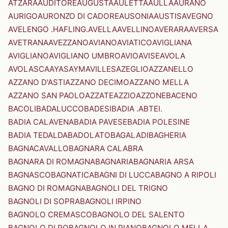
ATZARA
AUDITORE
AUGUSTA
AULETTA
AULLA
AURANO
AURIGO
AURONZO DI CADORE
AUSONIA
AUSTIS
AVEGNO
AVELENGO .HAFLING.
AVELLA
AVELLINO
AVERARA
AVERSA
AVETRANA
AVEZZANO
AVIANO
AVIATICO
AVIGLIANA
AVIGLIANO
AVIGLIANO UMBRO
AVIO
AVISE
AVOLA
AVOLASCA
AYAS
AYMAVILLES
AZEGLIO
AZZANELLO
AZZANO D'ASTI
AZZANO DECIMO
AZZANO MELLA
AZZANO SAN PAOLO
AZZATE
AZZIO
AZZONE
BACENO
BACOLI
BADALUCCO
BADESI
BADIA .ABTEI.
BADIA CALAVENA
BADIA PAVESE
BADIA POLESINE
BADIA TEDALDA
BADOLATO
BAGALADI
BAGHERIA
BAGNACAVALLO
BAGNARA CALABRA
BAGNARA DI ROMAGNA
BAGNARIA
BAGNARIA ARSA
BAGNASCO
BAGNATICA
BAGNI DI LUCCA
BAGNO A RIPOLI
BAGNO DI ROMAGNA
BAGNOLI DEL TRIGNO
BAGNOLI DI SOPRA
BAGNOLI IRPINO
BAGNOLO CREMASCO
BAGNOLO DEL SALENTO
BAGNOLO DI PO
BAGNOLO IN PIANO
BAGNOLO MELLA