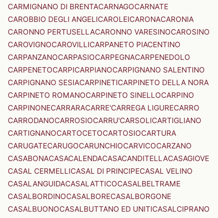
CARMIGNANO DI BRENTA
CARNAGO
CARNATE
CAROBBIO DEGLI ANGELI
CAROLEI
CARONA
CARONIA
CARONNO PERTUSELLA
CARONNO VARESINO
CAROSINO
CAROVIGNO
CAROVILLI
CARPANETO PIACENTINO
CARPANZANO
CARPASIO
CARPEGNA
CARPENEDOLO
CARPENETO
CARPI
CARPIANO
CARPIGNANO SALENTINO
CARPIGNANO SESIA
CARPINETI
CARPINETO DELLA NORA
CARPINETO ROMANO
CARPINETO SINELLO
CARPINO
CARPINONE
CARRARA
CARRE'
CARREGA LIGURE
CARRO
CARRODANO
CARROSIO
CARRU'
CARSOLI
CARTIGLIANO
CARTIGNANO
CARTOCETO
CARTOSIO
CARTURA
CARUGATE
CARUGO
CARUNCHIO
CARVICO
CARZANO
CASABONA
CASACALENDA
CASACANDITELLA
CASAGIOVE
CASAL CERMELLI
CASAL DI PRINCIPE
CASAL VELINO
CASALANGUIDA
CASALATTICO
CASALBELTRAME
CASALBORDINO
CASALBORE
CASALBORGONE
CASALBUONO
CASALBUTTANO ED UNITI
CASALCIPRANO