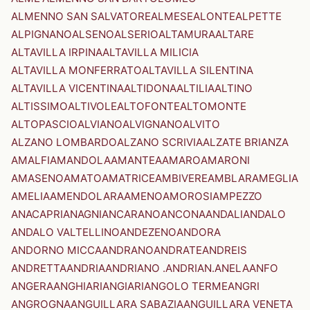
ALMENNO SAN SALVATORE
ALMESE
ALONTE
ALPETTE
ALPIGNANO
ALSENO
ALSERIO
ALTAMURA
ALTARE
ALTAVILLA IRPINA
ALTAVILLA MILICIA
ALTAVILLA MONFERRATO
ALTAVILLA SILENTINA
ALTAVILLA VICENTINA
ALTIDONA
ALTILIA
ALTINO
ALTISSIMO
ALTIVOLE
ALTOFONTE
ALTOMONTE
ALTOPASCIO
ALVIANO
ALVIGNANO
ALVITO
ALZANO LOMBARDO
ALZANO SCRIVIA
ALZATE BRIANZA
AMALFI
AMANDOLA
AMANTEA
AMARO
AMARONI
AMASENO
AMATO
AMATRICE
AMBIVERE
AMBLAR
AMEGLIA
AMELIA
AMENDOLARA
AMENO
AMOROSI
AMPEZZO
ANACAPRI
ANAGNI
ANCARANO
ANCONA
ANDALI
ANDALO
ANDALO VALTELLINO
ANDEZENO
ANDORA
ANDORNO MICCA
ANDRANO
ANDRATE
ANDREIS
ANDRETTA
ANDRIA
ANDRIANO .ANDRIAN.
ANELA
ANFO
ANGERA
ANGHIARI
ANGIARI
ANGOLO TERME
ANGRI
ANGROGNA
ANGUILLARA SABAZIA
ANGUILLARA VENETA