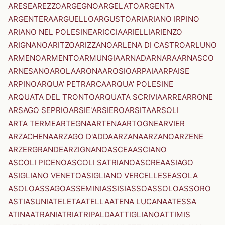
ARESE
AREZZO
ARGEGNO
ARGELATO
ARGENTA
ARGENTERA
ARGUELLO
ARGUSTO
ARI
ARIANO IRPINO
ARIANO NEL POLESINE
ARICCIA
ARIELLI
ARIENZO
ARIGNANO
ARITZO
ARIZZANO
ARLENA DI CASTRO
ARLUNO
ARMENO
ARMENTO
ARMUNGIA
ARNAD
ARNARA
ARNASCO
ARNESANO
AROLA
ARONA
AROSIO
ARPAIA
ARPAISE
ARPINO
ARQUA' PETRARCA
ARQUA' POLESINE
ARQUATA DEL TRONTO
ARQUATA SCRIVIA
ARRE
ARRONE
ARSAGO SEPRIO
ARSIE'
ARSIERO
ARSITA
ARSOLI
ARTA TERME
ARTEGNA
ARTENA
ARTOGNE
ARVIER
ARZACHENA
ARZAGO D'ADDA
ARZANA
ARZANO
ARZENE
ARZERGRANDE
ARZIGNANO
ASCEA
ASCIANO
ASCOLI PICENO
ASCOLI SATRIANO
ASCREA
ASIAGO
ASIGLIANO VENETO
ASIGLIANO VERCELLESE
ASOLA
ASOLO
ASSAGO
ASSEMINI
ASSISI
ASSO
ASSOLO
ASSORO
ASTI
ASUNI
ATELETA
ATELLA
ATENA LUCANA
ATESSA
ATINA
ATRANI
ATRI
ATRIPALDA
ATTIGLIANO
ATTIMIS