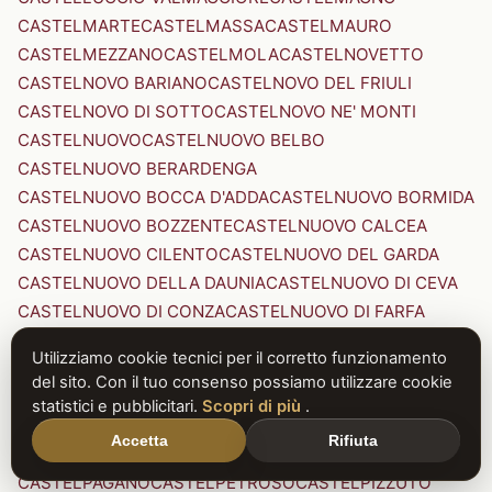
CASTELMARTE
CASTELMASSA
CASTELMAURO
CASTELMEZZANO
CASTELMOLA
CASTELNOVETTO
CASTELNOVO BARIANO
CASTELNOVO DEL FRIULI
CASTELNOVO DI SOTTO
CASTELNOVO NE' MONTI
CASTELNUOVO
CASTELNUOVO BELBO
CASTELNUOVO BERARDENGA
CASTELNUOVO BOCCA D'ADDA
CASTELNUOVO BORMIDA
CASTELNUOVO BOZZENTE
CASTELNUOVO CALCEA
CASTELNUOVO CILENTO
CASTELNUOVO DEL GARDA
CASTELNUOVO DELLA DAUNIA
CASTELNUOVO DI CEVA
CASTELNUOVO DI CONZA
CASTELNUOVO DI FARFA
CASTELNUOVO DI GARFAGNANA
Utilizziamo cookie tecnici per il corretto funzionamento
CASTELNUOVO DI PORTO
CASTELNUOVO DON BOSCO
del sito. Con il tuo consenso possiamo utilizzare cookie
CASTELNUOVO MAGRA
CASTELNUOVO NIGRA
statistici e pubblicitari.
Scopri di più
.
CASTELNUOVO PARANO
CASTELNUOVO RANGONE
Accetta
Rifiuta
CASTELNUOVO SCRIVIA
CASTELNUOVO VAL DI CECINA
CASTELPAGANO
CASTELPETROSO
CASTELPIZZUTO