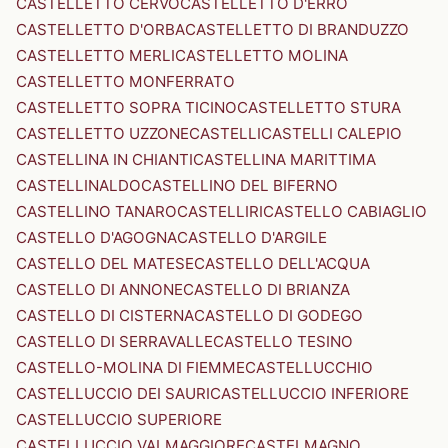
CASTELLETTO CERVO
CASTELLETTO D'ERRO
CASTELLETTO D'ORBA
CASTELLETTO DI BRANDUZZO
CASTELLETTO MERLI
CASTELLETTO MOLINA
CASTELLETTO MONFERRATO
CASTELLETTO SOPRA TICINO
CASTELLETTO STURA
CASTELLETTO UZZONE
CASTELLI
CASTELLI CALEPIO
CASTELLINA IN CHIANTI
CASTELLINA MARITTIMA
CASTELLINALDO
CASTELLINO DEL BIFERNO
CASTELLINO TANARO
CASTELLIRI
CASTELLO CABIAGLIO
CASTELLO D'AGOGNA
CASTELLO D'ARGILE
CASTELLO DEL MATESE
CASTELLO DELL'ACQUA
CASTELLO DI ANNONE
CASTELLO DI BRIANZA
CASTELLO DI CISTERNA
CASTELLO DI GODEGO
CASTELLO DI SERRAVALLE
CASTELLO TESINO
CASTELLO-MOLINA DI FIEMME
CASTELLUCCHIO
CASTELLUCCIO DEI SAURI
CASTELLUCCIO INFERIORE
CASTELLUCCIO SUPERIORE
CASTELLUCCIO VALMAGGIORE
CASTELMAGNO