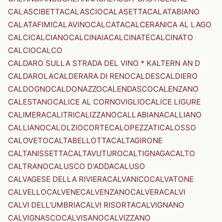
CALASCIBETTA
CALASCIO
CALASETTA
CALATABIANO
CALATAFIMI
CALAVINO
CALCATA
CALCERANICA AL LAGO
CALCI
CALCIANO
CALCINAIA
CALCINATE
CALCINATO
CALCIO
CALCO
CALDARO SULLA STRADA DEL VINO * KALTERN AN D
CALDAROLA
CALDERARA DI RENO
CALDES
CALDIERO
CALDOGNO
CALDONAZZO
CALENDASCO
CALENZANO
CALESTANO
CALICE AL CORNOVIGLIO
CALICE LIGURE
CALIMERA
CALITRI
CALIZZANO
CALLABIANA
CALLIANO
CALLIANO
CALOLZIOCORTE
CALOPEZZATI
CALOSSO
CALOVETO
CALTABELLOTTA
CALTAGIRONE
CALTANISSETTA
CALTAVUTURO
CALTIGNAGA
CALTO
CALTRANO
CALUSCO D'ADDA
CALUSO
CALVAGESE DELLA RIVIERA
CALVANICO
CALVATONE
CALVELLO
CALVENE
CALVENZANO
CALVERA
CALVI
CALVI DELL'UMBRIA
CALVI RISORTA
CALVIGNANO
CALVIGNASCO
CALVISANO
CALVIZZANO