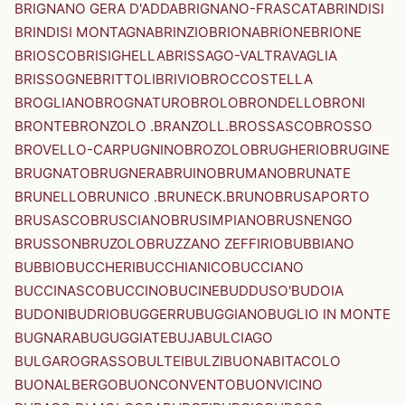
BRIGNANO GERA D'ADDA
BRIGNANO-FRASCATA
BRINDISI
BRINDISI MONTAGNA
BRINZIO
BRIONA
BRIONE
BRIONE
BRIOSCO
BRISIGHELLA
BRISSAGO-VALTRAVAGLIA
BRISSOGNE
BRITTOLI
BRIVIO
BROCCOSTELLA
BROGLIANO
BROGNATURO
BROLO
BRONDELLO
BRONI
BRONTE
BRONZOLO .BRANZOLL.
BROSSASCO
BROSSO
BROVELLO-CARPUGNINO
BROZOLO
BRUGHERIO
BRUGINE
BRUGNATO
BRUGNERA
BRUINO
BRUMANO
BRUNATE
BRUNELLO
BRUNICO .BRUNECK.
BRUNO
BRUSAPORTO
BRUSASCO
BRUSCIANO
BRUSIMPIANO
BRUSNENGO
BRUSSON
BRUZOLO
BRUZZANO ZEFFIRIO
BUBBIANO
BUBBIO
BUCCHERI
BUCCHIANICO
BUCCIANO
BUCCINASCO
BUCCINO
BUCINE
BUDDUSO'
BUDOIA
BUDONI
BUDRIO
BUGGERRU
BUGGIANO
BUGLIO IN MONTE
BUGNARA
BUGUGGIATE
BUJA
BULCIAGO
BULGAROGRASSO
BULTEI
BULZI
BUONABITACOLO
BUONALBERGO
BUONCONVENTO
BUONVICINO