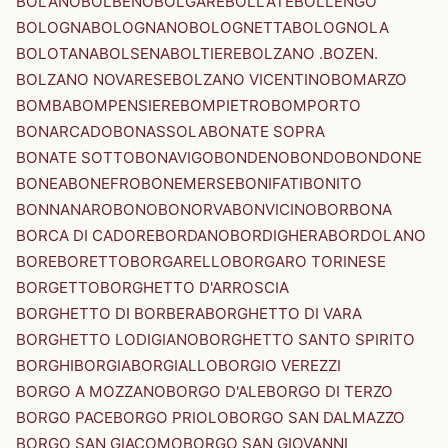
BOLANO
BOLBENO
BOLGARE
BOLLATE
BOLLENGO
BOLOGNA
BOLOGNANO
BOLOGNETTA
BOLOGNOLA
BOLOTANA
BOLSENA
BOLTIERE
BOLZANO .BOZEN.
BOLZANO NOVARESE
BOLZANO VICENTINO
BOMARZO
BOMBA
BOMPENSIERE
BOMPIETRO
BOMPORTO
BONARCADO
BONASSOLA
BONATE SOPRA
BONATE SOTTO
BONAVIGO
BONDENO
BONDO
BONDONE
BONEA
BONEFRO
BONEMERSE
BONIFATI
BONITO
BONNANARO
BONO
BONORVA
BONVICINO
BORBONA
BORCA DI CADORE
BORDANO
BORDIGHERA
BORDOLANO
BORE
BORETTO
BORGARELLO
BORGARO TORINESE
BORGETTO
BORGHETTO D'ARROSCIA
BORGHETTO DI BORBERA
BORGHETTO DI VARA
BORGHETTO LODIGIANO
BORGHETTO SANTO SPIRITO
BORGHI
BORGIA
BORGIALLO
BORGIO VEREZZI
BORGO A MOZZANO
BORGO D'ALE
BORGO DI TERZO
BORGO PACE
BORGO PRIOLO
BORGO SAN DALMAZZO
BORGO SAN GIACOMO
BORGO SAN GIOVANNI