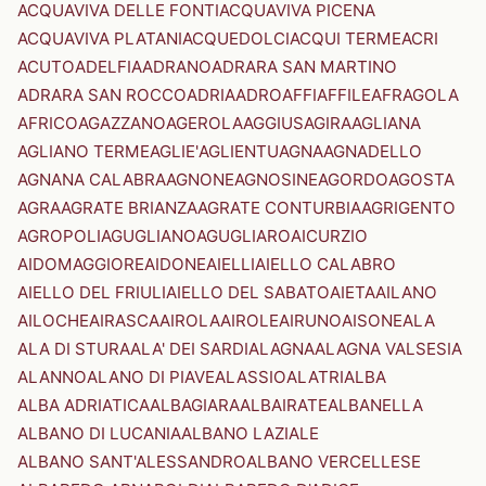
ACQUAVIVA DELLE FONTI
ACQUAVIVA PICENA
ACQUAVIVA PLATANI
ACQUEDOLCI
ACQUI TERME
ACRI
ACUTO
ADELFIA
ADRANO
ADRARA SAN MARTINO
ADRARA SAN ROCCO
ADRIA
ADRO
AFFI
AFFILE
AFRAGOLA
AFRICO
AGAZZANO
AGEROLA
AGGIUS
AGIRA
AGLIANA
AGLIANO TERME
AGLIE'
AGLIENTU
AGNA
AGNADELLO
AGNANA CALABRA
AGNONE
AGNOSINE
AGORDO
AGOSTA
AGRA
AGRATE BRIANZA
AGRATE CONTURBIA
AGRIGENTO
AGROPOLI
AGUGLIANO
AGUGLIARO
AICURZIO
AIDOMAGGIORE
AIDONE
AIELLI
AIELLO CALABRO
AIELLO DEL FRIULI
AIELLO DEL SABATO
AIETA
AILANO
AILOCHE
AIRASCA
AIROLA
AIROLE
AIRUNO
AISONE
ALA
ALA DI STURA
ALA' DEI SARDI
ALAGNA
ALAGNA VALSESIA
ALANNO
ALANO DI PIAVE
ALASSIO
ALATRI
ALBA
ALBA ADRIATICA
ALBAGIARA
ALBAIRATE
ALBANELLA
ALBANO DI LUCANIA
ALBANO LAZIALE
ALBANO SANT'ALESSANDRO
ALBANO VERCELLESE