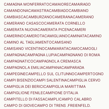
CAMAGNA MONFERRATO
CAMAIORE
CAMAIRAGO
CAMANDONA
CAMASTRA
CAMBIAGO
CAMBIANO
CAMBIASCA
CAMBURZANO
CAMERANA
CAMERANO
CAMERANO CASASCO
CAMERATA CORNELLO
CAMERATA NUOVA
CAMERATA PICENA
CAMERI
CAMERINO
CAMEROTA
CAMIGLIANO
CAMINATA
CAMINO
CAMINO AL TAGLIAMENTO
CAMISANO
CAMISANO VICENTINO
CAMMARATA
CAMO
CAMOGLI
CAMPAGNA
CAMPAGNA LUPIA
CAMPAGNANO DI ROMA
CAMPAGNATICO
CAMPAGNOLA CREMASCA
CAMPAGNOLA EMILIA
CAMPANA
CAMPARADA
CAMPEGINE
CAMPELLO SUL CLITUNNO
CAMPERTOGNO
CAMPI BISENZIO
CAMPI SALENTINA
CAMPIGLIA CERVO
CAMPIGLIA DEI BERICI
CAMPIGLIA MARITTIMA
CAMPIGLIONE FENILE
CAMPIONE D'ITALIA
CAMPITELLO DI FASSA
CAMPLI
CAMPO CALABRO
CAMPO DI GIOVE
CAMPO DI TRENS .FREIENFELD.