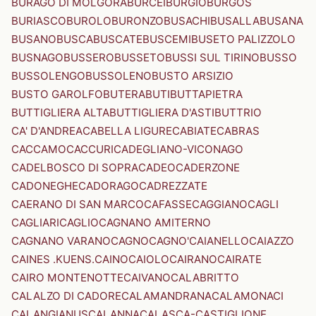
BURAGO DI MOLGORA
BURCEI
BURGIO
BURGOS
BURIASCO
BUROLO
BURONZO
BUSACHI
BUSALLA
BUSANA
BUSANO
BUSCA
BUSCATE
BUSCEMI
BUSETO PALIZZOLO
BUSNAGO
BUSSERO
BUSSETO
BUSSI SUL TIRINO
BUSSO
BUSSOLENGO
BUSSOLENO
BUSTO ARSIZIO
BUSTO GAROLFO
BUTERA
BUTI
BUTTAPIETRA
BUTTIGLIERA ALTA
BUTTIGLIERA D'ASTI
BUTTRIO
CA' D'ANDREA
CABELLA LIGURE
CABIATE
CABRAS
CACCAMO
CACCURI
CADEGLIANO-VICONAGO
CADELBOSCO DI SOPRA
CADEO
CADERZONE
CADONEGHE
CADORAGO
CADREZZATE
CAERANO DI SAN MARCO
CAFASSE
CAGGIANO
CAGLI
CAGLIARI
CAGLIO
CAGNANO AMITERNO
CAGNANO VARANO
CAGNO
CAGNO'
CAIANELLO
CAIAZZO
CAINES .KUENS.
CAINO
CAIOLO
CAIRANO
CAIRATE
CAIRO MONTENOTTE
CAIVANO
CALABRITTO
CALALZO DI CADORE
CALAMANDRANA
CALAMONACI
CALANGIANUS
CALANNA
CALASCA-CASTIGLIONE