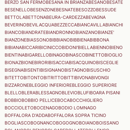
BERZO SAN FERMO
BESANA IN BRIANZA
BESANO
BESATE
BESENELLO
BESENZONE
BESNATE
BESOZZO
BESSUDE
BETTOLA
BETTONA
BEURA-CARDEZZA
BEVAGNA
BEVERINO
BEVILACQUA
BEZZECCA
BIANCAVILLA
BIANCHI
BIANCO
BIANDRATE
BIANDRONNO
BIANZANO
BIANZE'
BIANZONE
BIASSONO
BIBBIANO
BIBBIENA
BIBBONA
BIBIANA
BICCARI
BICINICCO
BIDONI'
BIELLA
BIENNO
BIENO
BIENTINA
BIGARELLO
BINAGO
BINASCO
BINETTO
BIOGLIO
BIONAZ
BIONE
BIRORI
BISACCIA
BISACQUINO
BISCEGLIE
BISEGNA
BISENTI
BISIGNANO
BISTAGNO
BISUSCHIO
BITETTO
BITONTO
BITRITTO
BITTI
BIVONA
BIVONGI
BIZZARONE
BLEGGIO INFERIORE
BLEGGIO SUPERIORE
BLELLO
BLERA
BLESSAGNO
BLEVIO
BLUFI
BOARA PISANI
BOBBIO
BOBBIO PELLICE
BOCA
BOCCHIGLIERO
BOCCIOLETO
BOCENAGO
BODIO LOMNAGO
BOFFALORA D'ADDA
BOFFALORA SOPRA TICINO
BOGLIASCO
BOGNANCO
BOGOGNO
BOIANO
BOISSANO