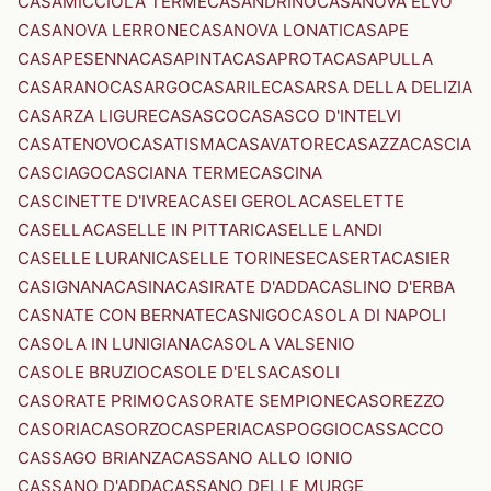
CASAMICCIOLA TERME
CASANDRINO
CASANOVA ELVO
CASANOVA LERRONE
CASANOVA LONATI
CASAPE
CASAPESENNA
CASAPINTA
CASAPROTA
CASAPULLA
CASARANO
CASARGO
CASARILE
CASARSA DELLA DELIZIA
CASARZA LIGURE
CASASCO
CASASCO D'INTELVI
CASATENOVO
CASATISMA
CASAVATORE
CASAZZA
CASCIA
CASCIAGO
CASCIANA TERME
CASCINA
CASCINETTE D'IVREA
CASEI GEROLA
CASELETTE
CASELLA
CASELLE IN PITTARI
CASELLE LANDI
CASELLE LURANI
CASELLE TORINESE
CASERTA
CASIER
CASIGNANA
CASINA
CASIRATE D'ADDA
CASLINO D'ERBA
CASNATE CON BERNATE
CASNIGO
CASOLA DI NAPOLI
CASOLA IN LUNIGIANA
CASOLA VALSENIO
CASOLE BRUZIO
CASOLE D'ELSA
CASOLI
CASORATE PRIMO
CASORATE SEMPIONE
CASOREZZO
CASORIA
CASORZO
CASPERIA
CASPOGGIO
CASSACCO
CASSAGO BRIANZA
CASSANO ALLO IONIO
CASSANO D'ADDA
CASSANO DELLE MURGE