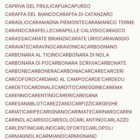
CAPRIVA DEL FRIULI
CAPUA
CAPURSO
CARAFFA DEL BIANCO
CARAFFA DI CATANZARO
CARAGLIO
CARAMAGNA PIEMONTE
CARAMANICO TERME
CARANO
CARAPELLE
CARAPELLE CALVISIO
CARASCO
CARASSAI
CARATE BRIANZA
CARATE URIO
CARAVAGGIO
CARAVATE
CARAVINO
CARAVONICA
CARBOGNANO
CARBONARA AL TICINO
CARBONARA DI NOLA
CARBONARA DI PO
CARBONARA SCRIVIA
CARBONATE
CARBONE
CARBONERA
CARBONIA
CARCARE
CARCERI
CARCOFORO
CARDANO AL CAMPO
CARDE'
CARDEDU
CARDETO
CARDINALE
CARDITO
CAREGGINE
CAREMA
CARENNO
CARENTINO
CARERI
CARESANA
CARESANABLOT
CAREZZANO
CARFIZZI
CARGEGHE
CARIATI
CARIFE
CARIGNANO
CARIMATE
CARINARO
CARINI
CARINOLA
CARISIO
CARISOLO
CARLANTINO
CARLAZZO
CARLENTINI
CARLINO
CARLOFORTE
CARLOPOLI
CARMAGNOLA
CARMIANO
CARMIGNANO