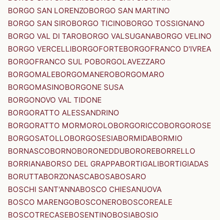
BORGO SAN LORENZO
BORGO SAN MARTINO
BORGO SAN SIRO
BORGO TICINO
BORGO TOSSIGNANO
BORGO VAL DI TARO
BORGO VALSUGANA
BORGO VELINO
BORGO VERCELLI
BORGOFORTE
BORGOFRANCO D'IVREA
BORGOFRANCO SUL PO
BORGOLAVEZZARO
BORGOMALE
BORGOMANERO
BORGOMARO
BORGOMASINO
BORGONE SUSA
BORGONOVO VAL TIDONE
BORGORATTO ALESSANDRINO
BORGORATTO MORMOROLO
BORGORICCO
BORGOROSE
BORGOSATOLLO
BORGOSESIA
BORMIDA
BORMIO
BORNASCO
BORNO
BORONEDDU
BORORE
BORRELLO
BORRIANA
BORSO DEL GRAPPA
BORTIGALI
BORTIGIADAS
BORUTTA
BORZONASCA
BOSA
BOSARO
BOSCHI SANT'ANNA
BOSCO CHIESANUOVA
BOSCO MARENGO
BOSCONERO
BOSCOREALE
BOSCOTRECASE
BOSENTINO
BOSIA
BOSIO