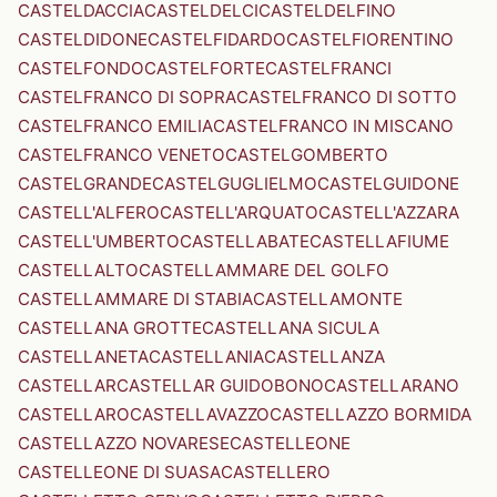
CASTELDACCIA
CASTELDELCI
CASTELDELFINO
CASTELDIDONE
CASTELFIDARDO
CASTELFIORENTINO
CASTELFONDO
CASTELFORTE
CASTELFRANCI
CASTELFRANCO DI SOPRA
CASTELFRANCO DI SOTTO
CASTELFRANCO EMILIA
CASTELFRANCO IN MISCANO
CASTELFRANCO VENETO
CASTELGOMBERTO
CASTELGRANDE
CASTELGUGLIELMO
CASTELGUIDONE
CASTELL'ALFERO
CASTELL'ARQUATO
CASTELL'AZZARA
CASTELL'UMBERTO
CASTELLABATE
CASTELLAFIUME
CASTELLALTO
CASTELLAMMARE DEL GOLFO
CASTELLAMMARE DI STABIA
CASTELLAMONTE
CASTELLANA GROTTE
CASTELLANA SICULA
CASTELLANETA
CASTELLANIA
CASTELLANZA
CASTELLAR
CASTELLAR GUIDOBONO
CASTELLARANO
CASTELLARO
CASTELLAVAZZO
CASTELLAZZO BORMIDA
CASTELLAZZO NOVARESE
CASTELLEONE
CASTELLEONE DI SUASA
CASTELLERO