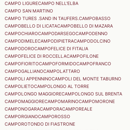
CAMPO LIGURE
CAMPO NELL'ELBA
CAMPO SAN MARTINO
CAMPO TURES .SAND IN TAUFERS.
CAMPOBASSO
CAMPOBELLO DI LICATA
CAMPOBELLO DI MAZARA
CAMPOCHIARO
CAMPODARSEGO
CAMPODENNO
CAMPODIMELE
CAMPODIPIETRA
CAMPODOLCINO
CAMPODORO
CAMPOFELICE DI FITALIA
CAMPOFELICE DI ROCCELLA
CAMPOFILONE
CAMPOFIORITO
CAMPOFORMIDO
CAMPOFRANCO
CAMPOGALLIANO
CAMPOLATTARO
CAMPOLI APPENNINO
CAMPOLI DEL MONTE TABURNO
CAMPOLIETO
CAMPOLONGO AL TORRE
CAMPOLONGO MAGGIORE
CAMPOLONGO SUL BRENTA
CAMPOMAGGIORE
CAMPOMARINO
CAMPOMORONE
CAMPONOGARA
CAMPORA
CAMPOREALE
CAMPORGIANO
CAMPOROSSO
CAMPOROTONDO DI FIASTRONE