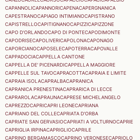
CAPANNOLI
CAPANNORI
CAPENA
CAPERGNANICA
CAPESTRANO
CAPIAGO INTIMIANO
CAPISTRANO
CAPISTRELLO
CAPITIGNANO
CAPIZZI
CAPIZZONE
CAPO D'ORLANDO
CAPO DI PONTE
CAPODIMONTE
CAPODRISE
CAPOLIVERI
CAPOLONA
CAPONAGO
CAPORCIANO
CAPOSELE
CAPOTERRA
CAPOVALLE
CAPPADOCIA
CAPPELLA CANTONE
CAPPELLA DE' PICENARDI
CAPPELLA MAGGIORE
CAPPELLE SUL TAVO
CAPRACOTTA
CAPRAIA E LIMITE
CAPRAIA ISOLA
CAPRALBA
CAPRANICA
CAPRANICA PRENESTINA
CAPRARICA DI LECCE
CAPRAROLA
CAPRAUNA
CAPRESE MICHELANGELO
CAPREZZO
CAPRI
CAPRI LEONE
CAPRIANA
CAPRIANO DEL COLLE
CAPRIATA D'ORBA
CAPRIATE SAN GERVASIO
CAPRIATI A VOLTURNO
CAPRIE
CAPRIGLIA IRPINA
CAPRIGLIO
CAPRILE
CAPRINO BERGAMASCO
CAPRINO VERONESE
CAPRIOLO