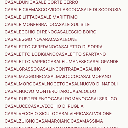
CASALDUNI
CASALE CORTE CERRO
CASALE CREMASCO-VIDOLASCO
CASALE DI SCODOSIA
CASALE LITTA
CASALE MARITTIMO
CASALE MONFERRATO
CASALE SUL SILE
CASALECCHIO DI RENO
CASALEGGIO BOIRO
CASALEGGIO NOVARA
CASALEONE
CASALETTO CEREDANO
CASALETTO DI SOPRA
CASALETTO LODIGIANO
CASALETTO SPARTANO
CASALETTO VAPRIO
CASALFIUMANESE
CASALGRANDE
CASALGRASSO
CASALINCONTRADA
CASALINO
CASALMAGGIORE
CASALMAIOCCO
CASALMORANO
CASALMORO
CASALNOCETO
CASALNUOVO DI NAPOLI
CASALNUOVO MONTEROTARO
CASALOLDO
CASALPUSTERLENGO
CASALROMANO
CASALSERUGO
CASALUCE
CASALVECCHIO DI PUGLIA
CASALVECCHIO SICULO
CASALVIERI
CASALVOLONE
CASALZUIGNO
CASAMARCIANO
CASAMASSIMA