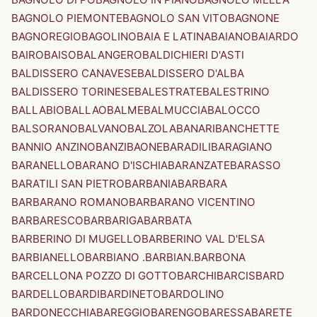
BAGNOLO PIEMONTE
BAGNOLO SAN VITO
BAGNONE
BAGNOREGIO
BAGOLINO
BAIA E LATINA
BAIANO
BAIARDO
BAIRO
BAISO
BALANGERO
BALDICHIERI D'ASTI
BALDISSERO CANAVESE
BALDISSERO D'ALBA
BALDISSERO TORINESE
BALESTRATE
BALESTRINO
BALLABIO
BALLAO
BALME
BALMUCCIA
BALOCCO
BALSORANO
BALVANO
BALZOLA
BANARI
BANCHETTE
BANNIO ANZINO
BANZI
BAONE
BARADILI
BARAGIANO
BARANELLO
BARANO D'ISCHIA
BARANZATE
BARASSO
BARATILI SAN PIETRO
BARBANIA
BARBARA
BARBARANO ROMANO
BARBARANO VICENTINO
BARBARESCO
BARBARIGA
BARBATA
BARBERINO DI MUGELLO
BARBERINO VAL D'ELSA
BARBIANELLO
BARBIANO .BARBIAN.
BARBONA
BARCELLONA POZZO DI GOTTO
BARCHI
BARCIS
BARD
BARDELLO
BARDI
BARDINETO
BARDOLINO
BARDONECCHIA
BAREGGIO
BARENGO
BARESSA
BARETE