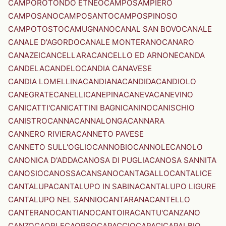
CAMPOROTONDO ETNEO
CAMPOSAMPIERO
CAMPOSANO
CAMPOSANTO
CAMPOSPINOSO
CAMPOTOSTO
CAMUGNANO
CANAL SAN BOVO
CANALE
CANALE D'AGORDO
CANALE MONTERANO
CANARO
CANAZEI
CANCELLARA
CANCELLO ED ARNONE
CANDA
CANDELA
CANDELO
CANDIA CANAVESE
CANDIA LOMELLINA
CANDIANA
CANDIDA
CANDIOLO
CANEGRATE
CANELLI
CANEPINA
CANEVA
CANEVINO
CANICATTI'
CANICATTINI BAGNI
CANINO
CANISCHIO
CANISTRO
CANNA
CANNALONGA
CANNARA
CANNERO RIVIERA
CANNETO PAVESE
CANNETO SULL'OGLIO
CANNOBIO
CANNOLE
CANOLO
CANONICA D'ADDA
CANOSA DI PUGLIA
CANOSA SANNITA
CANOSIO
CANOSSA
CANSANO
CANTAGALLO
CANTALICE
CANTALUPA
CANTALUPO IN SABINA
CANTALUPO LIGURE
CANTALUPO NEL SANNIO
CANTARANA
CANTELLO
CANTERANO
CANTIANO
CANTOIRA
CANTU'
CANZANO
CANZO
CAORLE
CAORSO
CAPACCIO
CAPACI
CAPALBIO