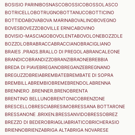
BOSISIO PARINI
BOSNASCO
BOSSICO
BOSSOLASCO
BOTRICELLO
BOTRUGNO
BOTTANUCO
BOTTICINO
BOTTIDDA
BOVA
BOVA MARINA
BOVALINO
BOVEGNO
BOVES
BOVEZZO
BOVILLE ERNICA
BOVINO
BOVISIO-MASCIAGO
BOVOLENTA
BOVOLONE
BOZZOLE
BOZZOLO
BRA
BRACCA
BRACCIANO
BRACIGLIANO
BRAIES .PRAGS.
BRALLO DI PREGOLA
BRANCALEONE
BRANDICO
BRANDIZZO
BRANZI
BRAONE
BREBBIA
BREDA DI PIAVE
BREGANO
BREGANZE
BREGNANO
BREGUZZO
BREIA
BREMBATE
BREMBATE DI SOPRA
BREMBILLA
BREMBIO
BREME
BRENDOLA
BRENNA
BRENNERO .BRENNER.
BRENO
BRENTA
BRENTINO BELLUNO
BRENTONICO
BRENZONE
BRESCELLO
BRESCIA
BRESIMO
BRESSANA BOTTARONE
BRESSANONE .BRIXEN.
BRESSANVIDO
BRESSO
BREZ
BREZZO DI BEDERO
BRIAGLIA
BRIATICO
BRICHERASIO
BRIENNO
BRIENZA
BRIGA ALTA
BRIGA NOVARESE