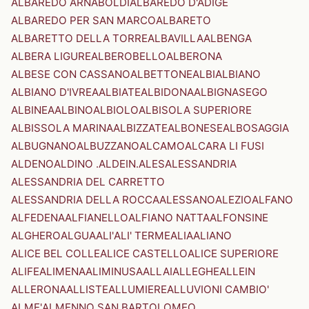
ALBAREDO ARNABOLDI
ALBAREDO D'ADIGE
ALBAREDO PER SAN MARCO
ALBARETO
ALBARETTO DELLA TORRE
ALBAVILLA
ALBENGA
ALBERA LIGURE
ALBEROBELLO
ALBERONA
ALBESE CON CASSANO
ALBETTONE
ALBI
ALBIANO
ALBIANO D'IVREA
ALBIATE
ALBIDONA
ALBIGNASEGO
ALBINEA
ALBINO
ALBIOLO
ALBISOLA SUPERIORE
ALBISSOLA MARINA
ALBIZZATE
ALBONESE
ALBOSAGGIA
ALBUGNANO
ALBUZZANO
ALCAMO
ALCARA LI FUSI
ALDENO
ALDINO .ALDEIN.
ALES
ALESSANDRIA
ALESSANDRIA DEL CARRETTO
ALESSANDRIA DELLA ROCCA
ALESSANO
ALEZIO
ALFANO
ALFEDENA
ALFIANELLO
ALFIANO NATTA
ALFONSINE
ALGHERO
ALGUA
ALI'
ALI' TERME
ALIA
ALIANO
ALICE BEL COLLE
ALICE CASTELLO
ALICE SUPERIORE
ALIFE
ALIMENA
ALIMINUSA
ALLAI
ALLEGHE
ALLEIN
ALLERONA
ALLISTE
ALLUMIERE
ALLUVIONI CAMBIO'
ALME'
ALMENNO SAN BARTOLOMEO