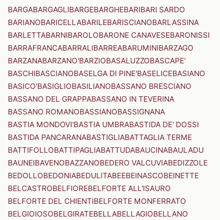
BARGA
BARGAGLI
BARGE
BARGHE
BARI
BARI SARDO
BARIANO
BARICELLA
BARILE
BARISCIANO
BARLASSINA
BARLETTA
BARNI
BAROLO
BARONE CANAVESE
BARONISSI
BARRAFRANCA
BARRALI
BARREA
BARUMINI
BARZAGO
BARZANA
BARZANO'
BARZIO
BASALUZZO
BASCAPE'
BASCHI
BASCIANO
BASELGA DI PINE'
BASELICE
BASIANO
BASICO'
BASIGLIO
BASILIANO
BASSANO BRESCIANO
BASSANO DEL GRAPPA
BASSANO IN TEVERINA
BASSANO ROMANO
BASSIANO
BASSIGNANA
BASTIA MONDOVI'
BASTIA UMBRA
BASTIDA DE' DOSSI
BASTIDA PANCARANA
BASTIGLIA
BATTAGLIA TERME
BATTIFOLLO
BATTIPAGLIA
BATTUDA
BAUCINA
BAULADU
BAUNEI
BAVENO
BAZZANO
BEDERO VALCUVIA
BEDIZZOLE
BEDOLLO
BEDONIA
BEDULITA
BEE
BEINASCO
BEINETTE
BELCASTRO
BELFIORE
BELFORTE ALL'ISAURO
BELFORTE DEL CHIENTI
BELFORTE MONFERRATO
BELGIOIOSO
BELGIRATE
BELLA
BELLAGIO
BELLANO