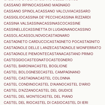
CASSANO IRPINO
CASSANO MAGNAGO
CASSANO SPINOLA
CASSANO VALCUVIA
CASSARO
CASSIGLIO
CASSINA DE' PECCHI
CASSINA RIZZARDI
CASSINA VALSASSINA
CASSINASCO
CASSINE
CASSINELLE
CASSINETTA DI LUGAGNANO
CASSINO
CASSOLA
CASSOLNOVO
CASTAGNARO
CASTAGNETO CARDUCCI
CASTAGNETO PO
CASTAGNITO
CASTAGNOLE DELLE LANZE
CASTAGNOLE MONFERRATO
CASTAGNOLE PIEMONTE
CASTANA
CASTANO PRIMO
CASTEGGIO
CASTEGNATO
CASTEGNERO
CASTEL BARONIA
CASTEL BOGLIONE
CASTEL BOLOGNESE
CASTEL CAMPAGNANO
CASTEL CASTAGNA
CASTEL COLONNA
CASTEL CONDINO
CASTEL D'AIANO
CASTEL D'ARIO
CASTEL D'AZZANO
CASTEL DEL GIUDICE
CASTEL DEL MONTE
CASTEL DEL PIANO
CASTEL DEL RIO
CASTEL DI CASIO
CASTEL DI IERI