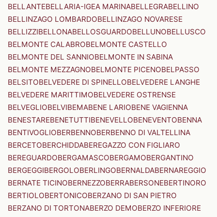
BELLANTE
BELLARIA-IGEA MARINA
BELLEGRA
BELLINO
BELLINZAGO LOMBARDO
BELLINZAGO NOVARESE
BELLIZZI
BELLONA
BELLOSGUARDO
BELLUNO
BELLUSCO
BELMONTE CALABRO
BELMONTE CASTELLO
BELMONTE DEL SANNIO
BELMONTE IN SABINA
BELMONTE MEZZAGNO
BELMONTE PICENO
BELPASSO
BELSITO
BELVEDERE DI SPINELLO
BELVEDERE LANGHE
BELVEDERE MARITTIMO
BELVEDERE OSTRENSE
BELVEGLIO
BELVI
BEMA
BENE LARIO
BENE VAGIENNA
BENESTARE
BENETUTTI
BENEVELLO
BENEVENTO
BENNA
BENTIVOGLIO
BERBENNO
BERBENNO DI VALTELLINA
BERCETO
BERCHIDDA
BEREGAZZO CON FIGLIARO
BEREGUARDO
BERGAMASCO
BERGAMO
BERGANTINO
BERGEGGI
BERGOLO
BERLINGO
BERNALDA
BERNAREGGIO
BERNATE TICINO
BERNEZZO
BERRA
BERSONE
BERTINORO
BERTIOLO
BERTONICO
BERZANO DI SAN PIETRO
BERZANO DI TORTONA
BERZO DEMO
BERZO INFERIORE