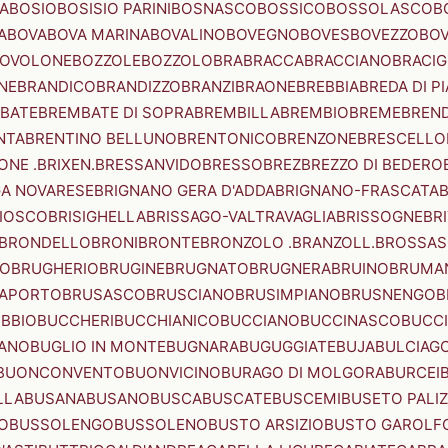
A
BOSIO
BOSISIO PARINI
BOSNASCO
BOSSICO
BOSSOLASCO
B
A
BOVA
BOVA MARINA
BOVALINO
BOVEGNO
BOVES
BOVEZZO
BOV
OVOLONE
BOZZOLE
BOZZOLO
BRA
BRACCA
BRACCIANO
BRACIG
NE
BRANDICO
BRANDIZZO
BRANZI
BRAONE
BREBBIA
BREDA DI P
BATE
BREMBATE DI SOPRA
BREMBILLA
BREMBIO
BREME
BREN
NTA
BRENTINO BELLUNO
BRENTONICO
BRENZONE
BRESCELLO
NE .BRIXEN.
BRESSANVIDO
BRESSO
BREZ
BREZZO DI BEDERO
GA NOVARESE
BRIGNANO GERA D'ADDA
BRIGNANO-FRASCATA
B
IOSCO
BRISIGHELLA
BRISSAGO-VALTRAVAGLIA
BRISSOGNE
BR
BRONDELLO
BRONI
BRONTE
BRONZOLO .BRANZOLL.
BROSSA
LO
BRUGHERIO
BRUGINE
BRUGNATO
BRUGNERA
BRUINO
BRUMA
APORTO
BRUSASCO
BRUSCIANO
BRUSIMPIANO
BRUSNENGO
B
BBIO
BUCCHERI
BUCCHIANICO
BUCCIANO
BUCCINASCO
BUCC
ANO
BUGLIO IN MONTE
BUGNARA
BUGUGGIATE
BUJA
BULCIAG
BUONCONVENTO
BUONVICINO
BURAGO DI MOLGORA
BURCEI
LLA
BUSANA
BUSANO
BUSCA
BUSCATE
BUSCEMI
BUSETO PALI
O
BUSSOLENGO
BUSSOLENO
BUSTO ARSIZIO
BUSTO GAROLF