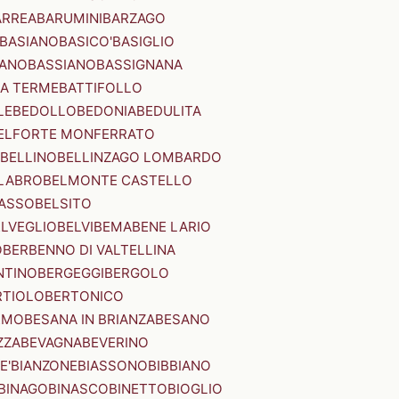
ARREA
BARUMINI
BARZAGO
BASIANO
BASICO'
BASIGLIO
ANO
BASSIANO
BASSIGNANA
IA TERME
BATTIFOLLO
LE
BEDOLLO
BEDONIA
BEDULITA
ELFORTE MONFERRATO
BELLINO
BELLINZAGO LOMBARDO
LABRO
BELMONTE CASTELLO
ASSO
BELSITO
ELVEGLIO
BELVI
BEMA
BENE LARIO
O
BERBENNO DI VALTELLINA
NTINO
BERGEGGI
BERGOLO
RTIOLO
BERTONICO
RMO
BESANA IN BRIANZA
BESANO
ZZA
BEVAGNA
BEVERINO
E'
BIANZONE
BIASSONO
BIBBIANO
BINAGO
BINASCO
BINETTO
BIOGLIO