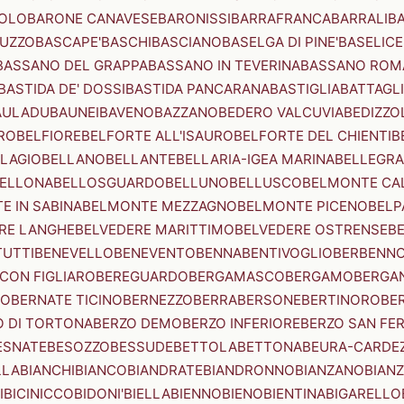
OLO
BARONE CANAVESE
BARONISSI
BARRAFRANCA
BARRALI
B
UZZO
BASCAPE'
BASCHI
BASCIANO
BASELGA DI PINE'
BASELICE
BASSANO DEL GRAPPA
BASSANO IN TEVERINA
BASSANO ROM
BASTIDA DE' DOSSI
BASTIDA PANCARANA
BASTIGLIA
BATTAGL
AULADU
BAUNEI
BAVENO
BAZZANO
BEDERO VALCUVIA
BEDIZZO
RO
BELFIORE
BELFORTE ALL'ISAURO
BELFORTE DEL CHIENTI
B
LAGIO
BELLANO
BELLANTE
BELLARIA-IGEA MARINA
BELLEGRA
ELLONA
BELLOSGUARDO
BELLUNO
BELLUSCO
BELMONTE CA
E IN SABINA
BELMONTE MEZZAGNO
BELMONTE PICENO
BELP
RE LANGHE
BELVEDERE MARITTIMO
BELVEDERE OSTRENSE
B
TUTTI
BENEVELLO
BENEVENTO
BENNA
BENTIVOGLIO
BERBENN
CON FIGLIARO
BEREGUARDO
BERGAMASCO
BERGAMO
BERGA
IO
BERNATE TICINO
BERNEZZO
BERRA
BERSONE
BERTINORO
BE
 DI TORTONA
BERZO DEMO
BERZO INFERIORE
BERZO SAN FE
ESNATE
BESOZZO
BESSUDE
BETTOLA
BETTONA
BEURA-CARDE
LLA
BIANCHI
BIANCO
BIANDRATE
BIANDRONNO
BIANZANO
BIANZ
I
BICINICCO
BIDONI'
BIELLA
BIENNO
BIENO
BIENTINA
BIGARELLO