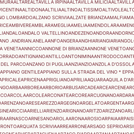
AMURA
ALTARE
ALTAVILLA IRPINA
ALTAVILLA MILICIA
ALTAVILL
VICENTINA
ALTIDONA
ALTILIA
ALTINO
ALTISSIMO
ALTIVOLE
ALT
NO LOMBARDO
ALZANO SCRIVIA
ALZATE BRIANZA
AMALFI
AMA
RICE
AMBIVERE
AMBLAR
AMEGLIA
AMELIA
AMENDOLARA
AMEN
LI
ANDALO
ANDALO VALTELLINO
ANDEZENO
ANDORA
ANDORNO
ANO .ANDRIAN.
ANELA
ANFO
ANGERA
ANGHIARI
ANGIARI
ANGOL
A VENETA
ANNICCO
ANNONE DI BRIANZA
ANNONE VENETO
AN
CORRADO
ANTIGNANO
ANTILLO
ANTONIMINA
ANTRODOCO
ANT
 DEL PARCO
ANZANO DI PUGLIA
ANZI
ANZIO
ANZOLA D'OSSOL
APPIANO GENTILE
APPIANO SULLA STRADA DEL VINO * EPPA
APRICALE
APRICENA
APRIGLIANO
APRILIA
AQUARA
AQUILA D'A
NGO
ARBA
ARBOREA
ARBORIO
ARBUS
ARCADE
ARCE
ARCENE
AR
RCO
ARCOLA
ARCOLE
ARCONATE
ARCORE
ARCUGNANO
ARDAR
O
ARENZANO
ARESE
AREZZO
ARGEGNO
ARGELATO
ARGENTA
ARG
SINE
ARICCIA
ARIELLI
ARIENZO
ARIGNANO
ARITZO
ARIZZANO
ARL
RA
ARNASCO
ARNESANO
AROLA
ARONA
AROSIO
ARPAIA
ARPAIS
TRONTO
ARQUATA SCRIVIA
ARRE
ARRONE
ARSAGO SEPRIO
ARSI