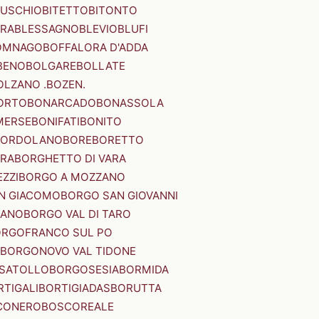
SUSCHIO
BITETTO
BITONTO
ERA
BLESSAGNO
BLEVIO
BLUFI
OMNAGO
BOFFALORA D'ADDA
BENO
BOLGARE
BOLLATE
OLZANO .BOZEN.
ORTO
BONARCADO
BONASSOLA
MERSE
BONIFATI
BONITO
BORDOLANO
BORE
BORETTO
ERA
BORGHETTO DI VARA
ZZI
BORGO A MOZZANO
N GIACOMO
BORGO SAN GIOVANNI
NANO
BORGO VAL DI TARO
RGOFRANCO SUL PO
BORGONOVO VAL TIDONE
SATOLLO
BORGOSESIA
BORMIDA
RTIGALI
BORTIGIADAS
BORUTTA
CONERO
BOSCOREALE