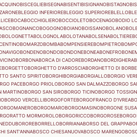
ACQUINO
BISCEGLIE
BISEGNA
BISENTI
BISIGNANO
BISTAGNO
BI
ZZARONE
BLEGGIO INFERIORE
BLEGGIO SUPERIORE
BLELLO
BL
LICE
BOCA
BOCCHIGLIERO
BOCCIOLETO
BOCENAGO
BODIO L
IASCO
BOGNANCO
BOGOGNO
BOIANO
BOISSANO
BOLANO
BOL
O
BOLOGNETTA
BOLOGNOLA
BOLOTANA
BOLSENA
BOLTIERE
B
CENTINO
BOMARZO
BOMBA
BOMPENSIERE
BOMPIETRO
BOMP
ONAVIGO
BONDENO
BONDO
BONDONE
BONEA
BONEFRO
BONE
VICINO
BORBONA
BORCA DI CADORE
BORDANO
BORDIGHERA
E
BORGETTO
BORGHETTO D'ARROSCIA
BORGHETTO DI BORB
TO SANTO SPIRITO
BORGHI
BORGIA
BORGIALLO
BORGIO VERE
RGO PACE
BORGO PRIOLO
BORGO SAN DALMAZZO
BORGO SA
N MARTINO
BORGO SAN SIRO
BORGO TICINO
BORGO TOSSIG
NO
BORGO VERCELLI
BORGOFORTE
BORGOFRANCO D'IVREA
BO
BORGOMANERO
BORGOMARO
BORGOMASINO
BORGONE SUSA
RGORATTO MORMOROLO
BORGORICCO
BORGOROSE
BORGO
NEDDU
BORORE
BORRELLO
BORRIANA
BORSO DEL GRAPPA
BO
HI SANT'ANNA
BOSCO CHIESANUOVA
BOSCO MARENGO
BOS