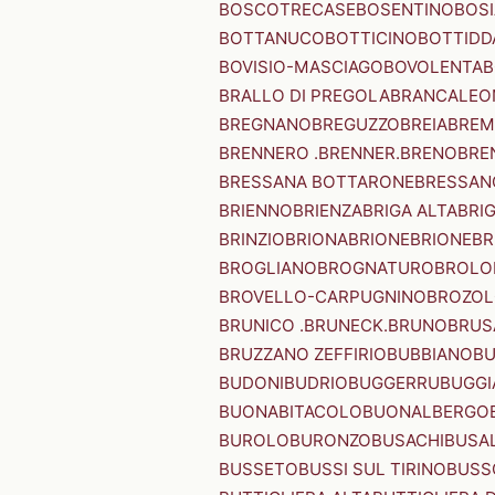
BOSCOTRECASE
BOSENTINO
BOSI
BOTTANUCO
BOTTICINO
BOTTIDD
BOVISIO-MASCIAGO
BOVOLENTA
B
BRALLO DI PREGOLA
BRANCALEO
BREGNANO
BREGUZZO
BREIA
BREM
BRENNERO .BRENNER.
BRENO
BRE
BRESSANA BOTTARONE
BRESSANO
BRIENNO
BRIENZA
BRIGA ALTA
BRI
BRINZIO
BRIONA
BRIONE
BRIONE
BR
BROGLIANO
BROGNATURO
BROLO
BROVELLO-CARPUGNINO
BROZO
BRUNICO .BRUNECK.
BRUNO
BRUS
BRUZZANO ZEFFIRIO
BUBBIANO
BU
BUDONI
BUDRIO
BUGGERRU
BUGGI
BUONABITACOLO
BUONALBERGO
BUROLO
BURONZO
BUSACHI
BUSA
BUSSETO
BUSSI SUL TIRINO
BUSS