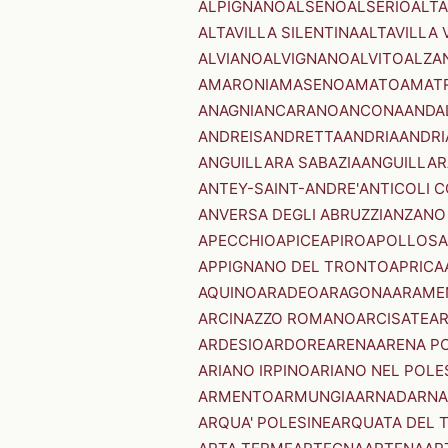
ALPIGNANO
ALSENO
ALSERIO
ALT
ALTAVILLA SILENTINA
ALTAVILLA 
ALVIANO
ALVIGNANO
ALVITO
ALZA
AMARONI
AMASENO
AMATO
AMAT
ANAGNI
ANCARANO
ANCONA
ANDA
ANDREIS
ANDRETTA
ANDRIA
ANDRI
ANGUILLARA SABAZIA
ANGUILLAR
ANTEY-SAINT-ANDRE'
ANTICOLI 
ANVERSA DEGLI ABRUZZI
ANZANO
APECCHIO
APICE
APIRO
APOLLOSA
APPIGNANO DEL TRONTO
APRICA
AQUINO
ARADEO
ARAGONA
ARAME
ARCINAZZO ROMANO
ARCISATE
A
ARDESIO
ARDORE
ARENA
ARENA P
ARIANO IRPINO
ARIANO NEL POLE
ARMENTO
ARMUNGIA
ARNAD
ARNA
ARQUA' POLESINE
ARQUATA DEL 