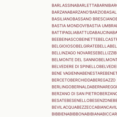
BARLASSINA
BARLETTA
BARNI
BAR
BARZANA
BARZANO'
BARZIO
BASAL
BASILIANO
BASSANO BRESCIANO
BASTIA MONDOVI'
BASTIA UMBRA
BATTIPAGLIA
BATTUDA
BAUCINA
B
BEE
BEINASCO
BEINETTE
BELCAST
BELGIOIOSO
BELGIRATE
BELLA
BEL
BELLINZAGO NOVARESE
BELLIZZI
B
BELMONTE DEL SANNIO
BELMONT
BELVEDERE DI SPINELLO
BELVEDE
BENE VAGIENNA
BENESTARE
BENE
BERCETO
BERCHIDDA
BEREGAZZO 
BERLINGO
BERNALDA
BERNAREGG
BERZANO DI SAN PIETRO
BERZANO
BESATE
BESENELLO
BESENZONE
B
BEVILACQUA
BEZZECCA
BIANCAVI
BIBBIENA
BIBBONA
BIBIANA
BICCAR