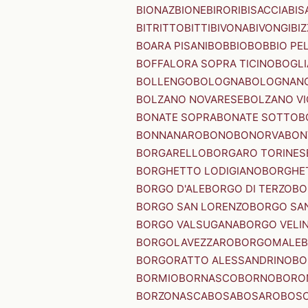
BIONAZ
BIONE
BIRORI
BISACCIA
BIS
BITRITTO
BITTI
BIVONA
BIVONGI
BI
BOARA PISANI
BOBBIO
BOBBIO PEL
BOFFALORA SOPRA TICINO
BOGL
BOLLENGO
BOLOGNA
BOLOGNAN
BOLZANO NOVARESE
BOLZANO VI
BONATE SOPRA
BONATE SOTTO
B
BONNANARO
BONO
BONORVA
BON
BORGARELLO
BORGARO TORINES
BORGHETTO LODIGIANO
BORGHET
BORGO D'ALE
BORGO DI TERZO
BO
BORGO SAN LORENZO
BORGO SA
BORGO VALSUGANA
BORGO VELI
BORGOLAVEZZARO
BORGOMALE
BORGORATTO ALESSANDRINO
BO
BORMIO
BORNASCO
BORNO
BORO
BORZONASCA
BOSA
BOSARO
BOSC