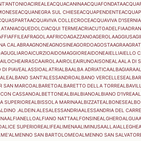
NT'ANTONIO
ACIREALE
ACQUACANINA
ACQUAFONDATA
ACQUA
MONESE
ACQUANEGRA SUL CHIESE
ACQUAPENDENTE
ACQUAP
CQUASPARTA
ACQUAVIVA COLLECROCE
ACQUAVIVA D'ISERNIA
LATANI
ACQUEDOLCI
ACQUI TERME
ACRI
ACUTO
ADELFIA
ADRA
AFFI
AFFILE
AFRAGOLA
AFRICO
AGAZZANO
AGEROLA
AGGIUS
AGI
NA CALABRA
AGNONE
AGNOSINE
AGORDO
AGOSTA
AGRA
AGRAT
O
AGUGLIARO
AICURZIO
AIDOMAGGIORE
AIDONE
AIELLI
AIELLO 
AILOCHE
AIRASCA
AIROLA
AIROLE
AIRUNO
AISONE
ALA
ALA DI 
 DI PIAVE
ALASSIO
ALATRI
ALBA
ALBA ADRIATICA
ALBAGIARA
A
IALE
ALBANO SANT'ALESSANDRO
ALBANO VERCELLESE
ALBAR
R SAN MARCO
ALBARETO
ALBARETTO DELLA TORRE
ALBAVIL
 CON CASSANO
ALBETTONE
ALBI
ALBIANO
ALBIANO D'IVREA
AL
A SUPERIORE
ALBISSOLA MARINA
ALBIZZATE
ALBONESE
ALBO
ALDINO .ALDEIN.
ALES
ALESSANDRIA
ALESSANDRIA DEL CARR
ENA
ALFIANELLO
ALFIANO NATTA
ALFONSINE
ALGHERO
ALGUA
A
O
ALICE SUPERIORE
ALIFE
ALIMENA
ALIMINUSA
ALLAI
ALLEGHE
LME'
ALMENNO SAN BARTOLOMEO
ALMENNO SAN SALVATOR