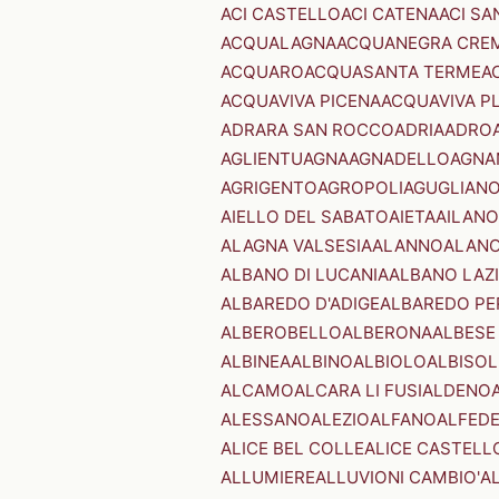
ACI CASTELLO
ACI CATENA
ACI SA
ACQUALAGNA
ACQUANEGRA CRE
ACQUARO
ACQUASANTA TERME
A
ACQUAVIVA PICENA
ACQUAVIVA P
ADRARA SAN ROCCO
ADRIA
ADRO
AGLIENTU
AGNA
AGNADELLO
AGNA
AGRIGENTO
AGROPOLI
AGUGLIAN
AIELLO DEL SABATO
AIETA
AILANO
ALAGNA VALSESIA
ALANNO
ALANO
ALBANO DI LUCANIA
ALBANO LAZ
ALBAREDO D'ADIGE
ALBAREDO PE
ALBEROBELLO
ALBERONA
ALBESE
ALBINEA
ALBINO
ALBIOLO
ALBISOL
ALCAMO
ALCARA LI FUSI
ALDENO
ALESSANO
ALEZIO
ALFANO
ALFED
ALICE BEL COLLE
ALICE CASTELL
ALLUMIERE
ALLUVIONI CAMBIO'
A