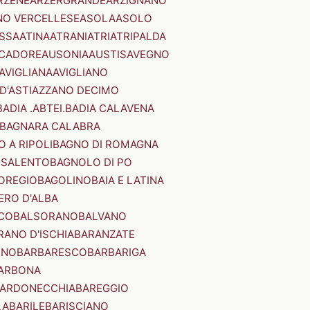
RZENE
ARZERGRANDE
ARZIGNANO
NO VERCELLESE
ASOLA
ASOLO
SSA
ATINA
ATRANI
ATRI
ATRIPALDA
 CADORE
AUSONIA
AUSTIS
AVEGNO
AVIGLIANA
AVIGLIANO
D'ASTI
AZZANO DECIMO
BADIA .ABTEI.
BADIA CALAVENA
BAGNARA CALABRA
 A RIPOLI
BAGNO DI ROMAGNA
 SALENTO
BAGNOLO DI PO
OREGIO
BAGOLINO
BAIA E LATINA
ERO D'ALBA
CO
BALSORANO
BALVANO
RANO D'ISCHIA
BARANZATE
INO
BARBARESCO
BARBARIGA
ARBONA
ARDONECCHIA
BAREGGIO
LA
BARILE
BARISCIANO