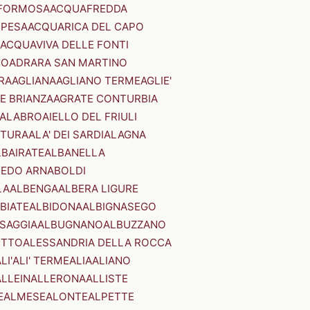
FORMOSA
ACQUAFREDDA
PESA
ACQUARICA DEL CAPO
ACQUAVIVA DELLE FONTI
NO
ADRARA SAN MARTINO
RA
AGLIANA
AGLIANO TERME
AGLIE'
E BRIANZA
AGRATE CONTURBIA
CALABRO
AIELLO DEL FRIULI
STURA
ALA' DEI SARDI
ALAGNA
LBAIRATE
ALBANELLA
EDO ARNABOLDI
LA
ALBENGA
ALBERA LIGURE
BIATE
ALBIDONA
ALBIGNASEGO
SAGGIA
ALBUGNANO
ALBUZZANO
ETTO
ALESSANDRIA DELLA ROCCA
LI'
ALI' TERME
ALIA
ALIANO
ALLEIN
ALLERONA
ALLISTE
E
ALMESE
ALONTE
ALPETTE