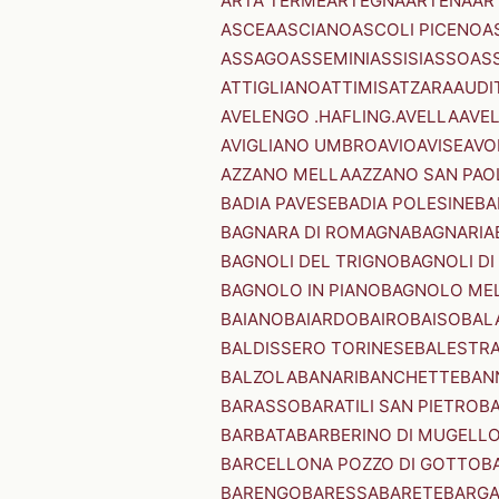
ARTA TERME
ARTEGNA
ARTENA
AR
ASCEA
ASCIANO
ASCOLI PICENO
A
ASSAGO
ASSEMINI
ASSISI
ASSO
AS
ATTIGLIANO
ATTIMIS
ATZARA
AUDI
AVELENGO .HAFLING.
AVELLA
AVE
AVIGLIANO UMBRO
AVIO
AVISE
AVO
AZZANO MELLA
AZZANO SAN PAO
BADIA PAVESE
BADIA POLESINE
BA
BAGNARA DI ROMAGNA
BAGNARIA
BAGNOLI DEL TRIGNO
BAGNOLI DI
BAGNOLO IN PIANO
BAGNOLO ME
BAIANO
BAIARDO
BAIRO
BAISO
BAL
BALDISSERO TORINESE
BALESTR
BALZOLA
BANARI
BANCHETTE
BAN
BARASSO
BARATILI SAN PIETRO
B
BARBATA
BARBERINO DI MUGELL
BARCELLONA POZZO DI GOTTO
B
BARENGO
BARESSA
BARETE
BARG