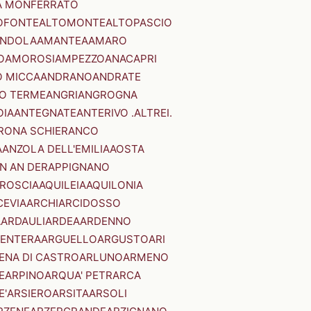
A MONFERRATO
OFONTE
ALTOMONTE
ALTOPASCIO
NDOLA
AMANTEA
AMARO
O
AMOROSI
AMPEZZO
ANACAPRI
 MICCA
ANDRANO
ANDRATE
O TERME
ANGRI
ANGROGNA
OIA
ANTEGNATE
ANTERIVO .ALTREI.
RONA SCHIERANCO
A
ANZOLA DELL'EMILIA
AOSTA
N AN DER
APPIGNANO
RROSCIA
AQUILEIA
AQUILONIA
CEVIA
ARCHI
ARCIDOSSO
A
ARDAULI
ARDEA
ARDENNO
ENTERA
ARGUELLO
ARGUSTO
ARI
ENA DI CASTRO
ARLUNO
ARMENO
E
ARPINO
ARQUA' PETRARCA
E'
ARSIERO
ARSITA
ARSOLI