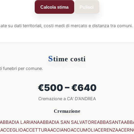
Calcola stima
Pulisci
ate su dati territoriali, costi medi di mercato e distanza tra comun
S
time costi
ti funebri per comune.
€500 – €640
Cremazione a CA' D'ANDREA
Cremazione
ABBADIA LARIANA
ABBADIA SAN SALVATORE
ABBASANTA
ABB
A
ACCEGLIO
ACCETTURA
ACCIANO
ACCUMOLI
ACERENZA
ACERN