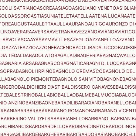
TOGNE
ARVIER
ARZACHENA
ARZAGO D'ADDA
ARZANA
ARZANO
A
SCOLI SATRIANO
ASCREA
ASIAGO
ASIGLIANO VENETO
ASIGLIA
SOLO
ASSORO
ASTI
ASUNI
ATELETA
ATELLA
ATENA LUCANA
ATE
TORE
AUGUSTA
AULETTA
AULLA
AURANO
AURIGO
AURONZO DI
LLINO
AVERARA
AVERSA
AVETRANA
AVEZZANO
AVIANO
AVIATICO
LA
AVOLASCA
AYAS
AYMAVILLES
AZEGLIO
AZZANELLO
AZZANO 
LO
AZZATE
AZZIO
AZZONE
BACENO
BACOLI
BADALUCCO
BADESI
DIA TEDALDA
BADOLATO
BAGALADI
BAGHERIA
BAGNACAVALLO
BAGNARIA ARSA
BAGNASCO
BAGNATICA
BAGNI DI LUCCA
BAGNO
 SOPRA
BAGNOLI IRPINO
BAGNOLO CREMASCO
BAGNOLO DEL
LLA
BAGNOLO PIEMONTE
BAGNOLO SAN VITO
BAGNONE
BAGN
ANGERO
BALDICHIERI D'ASTI
BALDISSERO CANAVESE
BALDISS
ATE
BALESTRINO
BALLABIO
BALLAO
BALME
BALMUCCIA
BALOC
NIO ANZINO
BANZI
BAONE
BARADILI
BARAGIANO
BARANELLO
BA
ARBANIA
BARBARA
BARBARANO ROMANO
BARBARANO VICENT
O
BARBERINO VAL D'ELSA
BARBIANELLO
BARBIANO .BARBIAN.
B
ARCHI
BARCIS
BARD
BARDELLO
BARDI
BARDINETO
BARDOLINO
B
A
BARGAGLI
BARGE
BARGHE
BARI
BARI SARDO
BARIANO
BARICEL