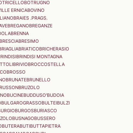
OTRICELLO
BOTRUGNO
ILLE ERNICA
BOVINO
LIANO
BRAIES .PRAGS.
IAVE
BREGANO
BREGANZE
DOLA
BRENNA
BRESCIA
BRESIMO
BRIAGLIA
BRIATICO
BRICHERASIO
RINDISI
BRINDISI MONTAGNA
ITTOLI
BRIVIO
BROCCOSTELLA
SCO
BROSSO
NO
BRUNATE
BRUNELLO
RUSSON
BRUZOLO
INO
BUCINE
BUDDUSO'
BUDOIA
O
BULGAROGRASSO
BULTEI
BULZI
BURGIO
BURGOS
BURIASCO
ZZOLO
BUSNAGO
BUSSERO
O
BUTERA
BUTI
BUTTAPIETRA