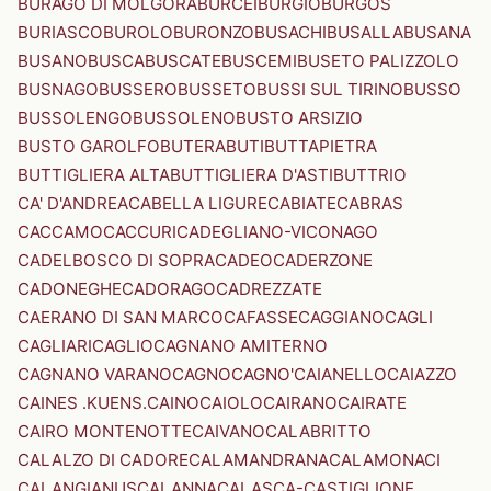
BURAGO DI MOLGORA
BURCEI
BURGIO
BURGOS
BURIASCO
BUROLO
BURONZO
BUSACHI
BUSALLA
BUSANA
BUSANO
BUSCA
BUSCATE
BUSCEMI
BUSETO PALIZZOLO
BUSNAGO
BUSSERO
BUSSETO
BUSSI SUL TIRINO
BUSSO
BUSSOLENGO
BUSSOLENO
BUSTO ARSIZIO
BUSTO GAROLFO
BUTERA
BUTI
BUTTAPIETRA
BUTTIGLIERA ALTA
BUTTIGLIERA D'ASTI
BUTTRIO
CA' D'ANDREA
CABELLA LIGURE
CABIATE
CABRAS
CACCAMO
CACCURI
CADEGLIANO-VICONAGO
CADELBOSCO DI SOPRA
CADEO
CADERZONE
CADONEGHE
CADORAGO
CADREZZATE
CAERANO DI SAN MARCO
CAFASSE
CAGGIANO
CAGLI
CAGLIARI
CAGLIO
CAGNANO AMITERNO
CAGNANO VARANO
CAGNO
CAGNO'
CAIANELLO
CAIAZZO
CAINES .KUENS.
CAINO
CAIOLO
CAIRANO
CAIRATE
CAIRO MONTENOTTE
CAIVANO
CALABRITTO
CALALZO DI CADORE
CALAMANDRANA
CALAMONACI
CALANGIANUS
CALANNA
CALASCA-CASTIGLIONE