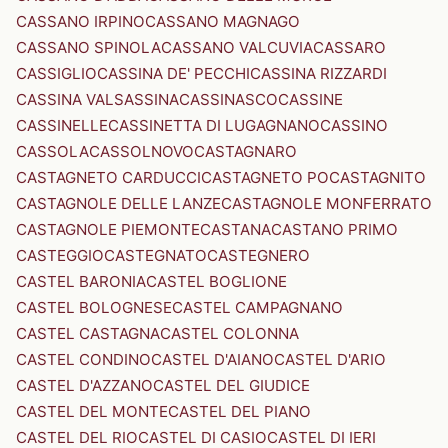
CASSANO IRPINO
CASSANO MAGNAGO
CASSANO SPINOLA
CASSANO VALCUVIA
CASSARO
CASSIGLIO
CASSINA DE' PECCHI
CASSINA RIZZARDI
CASSINA VALSASSINA
CASSINASCO
CASSINE
CASSINELLE
CASSINETTA DI LUGAGNANO
CASSINO
CASSOLA
CASSOLNOVO
CASTAGNARO
CASTAGNETO CARDUCCI
CASTAGNETO PO
CASTAGNITO
CASTAGNOLE DELLE LANZE
CASTAGNOLE MONFERRATO
CASTAGNOLE PIEMONTE
CASTANA
CASTANO PRIMO
CASTEGGIO
CASTEGNATO
CASTEGNERO
CASTEL BARONIA
CASTEL BOGLIONE
CASTEL BOLOGNESE
CASTEL CAMPAGNANO
CASTEL CASTAGNA
CASTEL COLONNA
CASTEL CONDINO
CASTEL D'AIANO
CASTEL D'ARIO
CASTEL D'AZZANO
CASTEL DEL GIUDICE
CASTEL DEL MONTE
CASTEL DEL PIANO
CASTEL DEL RIO
CASTEL DI CASIO
CASTEL DI IERI