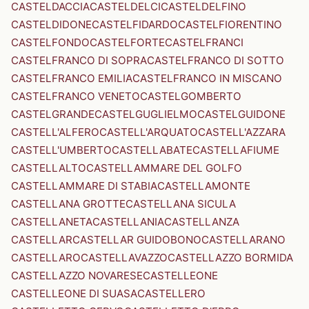
CASTELDACCIA
CASTELDELCI
CASTELDELFINO
CASTELDIDONE
CASTELFIDARDO
CASTELFIORENTINO
CASTELFONDO
CASTELFORTE
CASTELFRANCI
CASTELFRANCO DI SOPRA
CASTELFRANCO DI SOTTO
CASTELFRANCO EMILIA
CASTELFRANCO IN MISCANO
CASTELFRANCO VENETO
CASTELGOMBERTO
CASTELGRANDE
CASTELGUGLIELMO
CASTELGUIDONE
CASTELL'ALFERO
CASTELL'ARQUATO
CASTELL'AZZARA
CASTELL'UMBERTO
CASTELLABATE
CASTELLAFIUME
CASTELLALTO
CASTELLAMMARE DEL GOLFO
CASTELLAMMARE DI STABIA
CASTELLAMONTE
CASTELLANA GROTTE
CASTELLANA SICULA
CASTELLANETA
CASTELLANIA
CASTELLANZA
CASTELLAR
CASTELLAR GUIDOBONO
CASTELLARANO
CASTELLARO
CASTELLAVAZZO
CASTELLAZZO BORMIDA
CASTELLAZZO NOVARESE
CASTELLEONE
CASTELLEONE DI SUASA
CASTELLERO