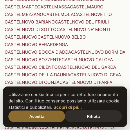
CASTELMARTE
CASTELMASSA
CASTELMAURO
CASTELMEZZANO
CASTELMOLA
CASTELNOVETTO
CASTELNOVO BARIANO
CASTELNOVO DEL FRIULI
CASTELNOVO DI SOTTO
CASTELNOVO NE' MONTI
CASTELNUOVO
CASTELNUOVO BELBO
CASTELNUOVO BERARDENGA
CASTELNUOVO BOCCA D'ADDA
CASTELNUOVO BORMIDA
CASTELNUOVO BOZZENTE
CASTELNUOVO CALCEA
CASTELNUOVO CILENTO
CASTELNUOVO DEL GARDA
CASTELNUOVO DELLA DAUNIA
CASTELNUOVO DI CEVA
CASTELNUOVO DI CONZA
CASTELNUOVO DI FARFA
CASTELNUOVO DI GARFAGNANA
Utilizziamo cookie tecnici per il corretto funzionamento
CASTELNUOVO DI PORTO
CASTELNUOVO DON BOSCO
del sito. Con il tuo consenso possiamo utilizzare cookie
CASTELNUOVO MAGRA
CASTELNUOVO NIGRA
statistici e pubblicitari.
Scopri di più
.
CASTELNUOVO PARANO
CASTELNUOVO RANGONE
Accetta
Rifiuta
CASTELNUOVO SCRIVIA
CASTELNUOVO VAL DI CECINA
CASTELPAGANO
CASTELPETROSO
CASTELPIZZUTO