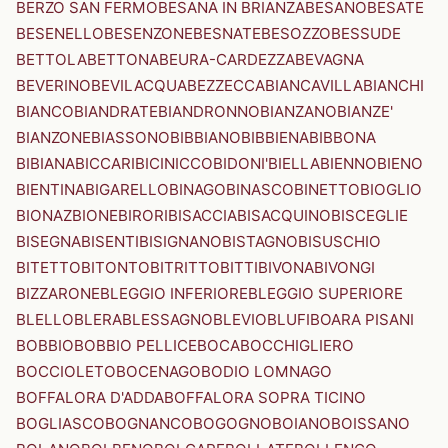
BERZO SAN FERMO
BESANA IN BRIANZA
BESANO
BESATE
BESENELLO
BESENZONE
BESNATE
BESOZZO
BESSUDE
BETTOLA
BETTONA
BEURA-CARDEZZA
BEVAGNA
BEVERINO
BEVILACQUA
BEZZECCA
BIANCAVILLA
BIANCHI
BIANCO
BIANDRATE
BIANDRONNO
BIANZANO
BIANZE'
BIANZONE
BIASSONO
BIBBIANO
BIBBIENA
BIBBONA
BIBIANA
BICCARI
BICINICCO
BIDONI'
BIELLA
BIENNO
BIENO
BIENTINA
BIGARELLO
BINAGO
BINASCO
BINETTO
BIOGLIO
BIONAZ
BIONE
BIRORI
BISACCIA
BISACQUINO
BISCEGLIE
BISEGNA
BISENTI
BISIGNANO
BISTAGNO
BISUSCHIO
BITETTO
BITONTO
BITRITTO
BITTI
BIVONA
BIVONGI
BIZZARONE
BLEGGIO INFERIORE
BLEGGIO SUPERIORE
BLELLO
BLERA
BLESSAGNO
BLEVIO
BLUFI
BOARA PISANI
BOBBIO
BOBBIO PELLICE
BOCA
BOCCHIGLIERO
BOCCIOLETO
BOCENAGO
BODIO LOMNAGO
BOFFALORA D'ADDA
BOFFALORA SOPRA TICINO
BOGLIASCO
BOGNANCO
BOGOGNO
BOIANO
BOISSANO