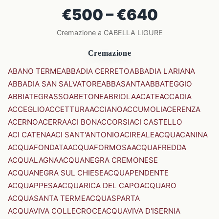
€500 – €640
Cremazione a CABELLA LIGURE
Cremazione
ABANO TERME
ABBADIA CERRETO
ABBADIA LARIANA
ABBADIA SAN SALVATORE
ABBASANTA
ABBATEGGIO
ABBIATEGRASSO
ABETONE
ABRIOLA
ACATE
ACCADIA
ACCEGLIO
ACCETTURA
ACCIANO
ACCUMOLI
ACERENZA
ACERNO
ACERRA
ACI BONACCORSI
ACI CASTELLO
ACI CATENA
ACI SANT'ANTONIO
ACIREALE
ACQUACANINA
ACQUAFONDATA
ACQUAFORMOSA
ACQUAFREDDA
ACQUALAGNA
ACQUANEGRA CREMONESE
ACQUANEGRA SUL CHIESE
ACQUAPENDENTE
ACQUAPPESA
ACQUARICA DEL CAPO
ACQUARO
ACQUASANTA TERME
ACQUASPARTA
ACQUAVIVA COLLECROCE
ACQUAVIVA D'ISERNIA