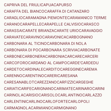
CAPRIVA DEL FRIULI
CAPUA
CAPURSO
CARAFFA DEL BIANCO
CARAFFA DI CATANZARO
CARAGLIO
CARAMAGNA PIEMONTE
CARAMANICO TERME
CARANO
CARAPELLE
CARAPELLE CALVISIO
CARASCO
CARASSAI
CARATE BRIANZA
CARATE URIO
CARAVAGGIO
CARAVATE
CARAVINO
CARAVONICA
CARBOGNANO
CARBONARA AL TICINO
CARBONARA DI NOLA
CARBONARA DI PO
CARBONARA SCRIVIA
CARBONATE
CARBONE
CARBONERA
CARBONIA
CARCARE
CARCERI
CARCOFORO
CARDANO AL CAMPO
CARDE'
CARDEDU
CARDETO
CARDINALE
CARDITO
CAREGGINE
CAREMA
CARENNO
CARENTINO
CARERI
CARESANA
CARESANABLOT
CAREZZANO
CARFIZZI
CARGEGHE
CARIATI
CARIFE
CARIGNANO
CARIMATE
CARINARO
CARINI
CARINOLA
CARISIO
CARISOLO
CARLANTINO
CARLAZZO
CARLENTINI
CARLINO
CARLOFORTE
CARLOPOLI
CARMAGNOLA
CARMIANO
CARMIGNANO