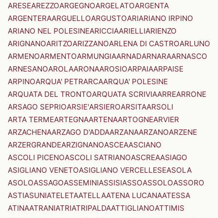
ARESE
AREZZO
ARGEGNO
ARGELATO
ARGENTA
ARGENTERA
ARGUELLO
ARGUSTO
ARI
ARIANO IRPINO
ARIANO NEL POLESINE
ARICCIA
ARIELLI
ARIENZO
ARIGNANO
ARITZO
ARIZZANO
ARLENA DI CASTRO
ARLUNO
ARMENO
ARMENTO
ARMUNGIA
ARNAD
ARNARA
ARNASCO
ARNESANO
AROLA
ARONA
AROSIO
ARPAIA
ARPAISE
ARPINO
ARQUA' PETRARCA
ARQUA' POLESINE
ARQUATA DEL TRONTO
ARQUATA SCRIVIA
ARRE
ARRONE
ARSAGO SEPRIO
ARSIE'
ARSIERO
ARSITA
ARSOLI
ARTA TERME
ARTEGNA
ARTENA
ARTOGNE
ARVIER
ARZACHENA
ARZAGO D'ADDA
ARZANA
ARZANO
ARZENE
ARZERGRANDE
ARZIGNANO
ASCEA
ASCIANO
ASCOLI PICENO
ASCOLI SATRIANO
ASCREA
ASIAGO
ASIGLIANO VENETO
ASIGLIANO VERCELLESE
ASOLA
ASOLO
ASSAGO
ASSEMINI
ASSISI
ASSO
ASSOLO
ASSORO
ASTI
ASUNI
ATELETA
ATELLA
ATENA LUCANA
ATESSA
ATINA
ATRANI
ATRI
ATRIPALDA
ATTIGLIANO
ATTIMIS