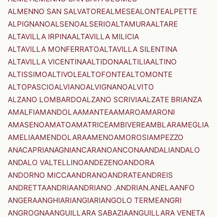
ALMENNO SAN SALVATORE
ALMESE
ALONTE
ALPETTE
ALPIGNANO
ALSENO
ALSERIO
ALTAMURA
ALTARE
ALTAVILLA IRPINA
ALTAVILLA MILICIA
ALTAVILLA MONFERRATO
ALTAVILLA SILENTINA
ALTAVILLA VICENTINA
ALTIDONA
ALTILIA
ALTINO
ALTISSIMO
ALTIVOLE
ALTOFONTE
ALTOMONTE
ALTOPASCIO
ALVIANO
ALVIGNANO
ALVITO
ALZANO LOMBARDO
ALZANO SCRIVIA
ALZATE BRIANZA
AMALFI
AMANDOLA
AMANTEA
AMARO
AMARONI
AMASENO
AMATO
AMATRICE
AMBIVERE
AMBLAR
AMEGLIA
AMELIA
AMENDOLARA
AMENO
AMOROSI
AMPEZZO
ANACAPRI
ANAGNI
ANCARANO
ANCONA
ANDALI
ANDALO
ANDALO VALTELLINO
ANDEZENO
ANDORA
ANDORNO MICCA
ANDRANO
ANDRATE
ANDREIS
ANDRETTA
ANDRIA
ANDRIANO .ANDRIAN.
ANELA
ANFO
ANGERA
ANGHIARI
ANGIARI
ANGOLO TERME
ANGRI
ANGROGNA
ANGUILLARA SABAZIA
ANGUILLARA VENETA