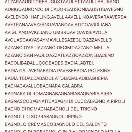
ATZARA
AUDITORE
AUGUSTA
AULETTA
AULLA
AURANO
AURIGO
AURONZO DI CADORE
AUSONIA
AUSTIS
AVEGNO
AVELENGO .HAFLING.
AVELLA
AVELLINO
AVERARA
AVERSA
AVETRANA
AVEZZANO
AVIANO
AVIATICO
AVIGLIANA
AVIGLIANO
AVIGLIANO UMBRO
AVIO
AVISE
AVOLA
AVOLASCA
AYAS
AYMAVILLES
AZEGLIO
AZZANELLO
AZZANO D'ASTI
AZZANO DECIMO
AZZANO MELLA
AZZANO SAN PAOLO
AZZATE
AZZIO
AZZONE
BACENO
BACOLI
BADALUCCO
BADESI
BADIA .ABTEI.
BADIA CALAVENA
BADIA PAVESE
BADIA POLESINE
BADIA TEDALDA
BADOLATO
BAGALADI
BAGHERIA
BAGNACAVALLO
BAGNARA CALABRA
BAGNARA DI ROMAGNA
BAGNARIA
BAGNARIA ARSA
BAGNASCO
BAGNATICA
BAGNI DI LUCCA
BAGNO A RIPOLI
BAGNO DI ROMAGNA
BAGNOLI DEL TRIGNO
BAGNOLI DI SOPRA
BAGNOLI IRPINO
BAGNOLO CREMASCO
BAGNOLO DEL SALENTO
BAGNOLO DI PO
BAGNOLO IN PIANO
BAGNOLO MELLA