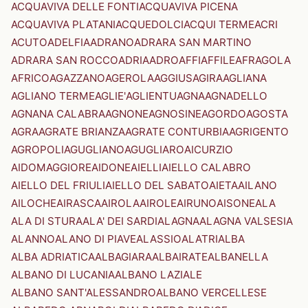
ACQUAVIVA DELLE FONTI
ACQUAVIVA PICENA
ACQUAVIVA PLATANI
ACQUEDOLCI
ACQUI TERME
ACRI
ACUTO
ADELFIA
ADRANO
ADRARA SAN MARTINO
ADRARA SAN ROCCO
ADRIA
ADRO
AFFI
AFFILE
AFRAGOLA
AFRICO
AGAZZANO
AGEROLA
AGGIUS
AGIRA
AGLIANA
AGLIANO TERME
AGLIE'
AGLIENTU
AGNA
AGNADELLO
AGNANA CALABRA
AGNONE
AGNOSINE
AGORDO
AGOSTA
AGRA
AGRATE BRIANZA
AGRATE CONTURBIA
AGRIGENTO
AGROPOLI
AGUGLIANO
AGUGLIARO
AICURZIO
AIDOMAGGIORE
AIDONE
AIELLI
AIELLO CALABRO
AIELLO DEL FRIULI
AIELLO DEL SABATO
AIETA
AILANO
AILOCHE
AIRASCA
AIROLA
AIROLE
AIRUNO
AISONE
ALA
ALA DI STURA
ALA' DEI SARDI
ALAGNA
ALAGNA VALSESIA
ALANNO
ALANO DI PIAVE
ALASSIO
ALATRI
ALBA
ALBA ADRIATICA
ALBAGIARA
ALBAIRATE
ALBANELLA
ALBANO DI LUCANIA
ALBANO LAZIALE
ALBANO SANT'ALESSANDRO
ALBANO VERCELLESE