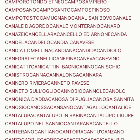
CAMPOROTONDO ETNEO
CAMPOSAMPIERO
CAMPOSANO
CAMPOSANTO
CAMPOSPINOSO
CAMPOTOSTO
CAMUGNANO
CANAL SAN BOVO
CANALE
CANALE D'AGORDO
CANALE MONTERANO
CANARO
CANAZEI
CANCELLARA
CANCELLO ED ARNONE
CANDA
CANDELA
CANDELO
CANDIA CANAVESE
CANDIA LOMELLINA
CANDIANA
CANDIDA
CANDIOLO
CANEGRATE
CANELLI
CANEPINA
CANEVA
CANEVINO
CANICATTI'
CANICATTINI BAGNI
CANINO
CANISCHIO
CANISTRO
CANNA
CANNALONGA
CANNARA
CANNERO RIVIERA
CANNETO PAVESE
CANNETO SULL'OGLIO
CANNOBIO
CANNOLE
CANOLO
CANONICA D'ADDA
CANOSA DI PUGLIA
CANOSA SANNITA
CANOSIO
CANOSSA
CANSANO
CANTAGALLO
CANTALICE
CANTALUPA
CANTALUPO IN SABINA
CANTALUPO LIGURE
CANTALUPO NEL SANNIO
CANTARANA
CANTELLO
CANTERANO
CANTIANO
CANTOIRA
CANTU'
CANZANO
CANZO
CAORLE
CAORSO
CAPACCIO
CAPACI
CAPALBIO