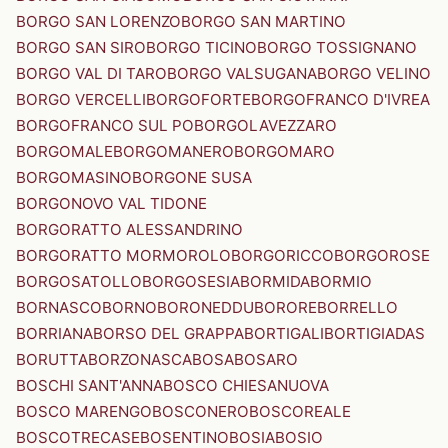
BORGO SAN LORENZO
BORGO SAN MARTINO
BORGO SAN SIRO
BORGO TICINO
BORGO TOSSIGNANO
BORGO VAL DI TARO
BORGO VALSUGANA
BORGO VELINO
BORGO VERCELLI
BORGOFORTE
BORGOFRANCO D'IVREA
BORGOFRANCO SUL PO
BORGOLAVEZZARO
BORGOMALE
BORGOMANERO
BORGOMARO
BORGOMASINO
BORGONE SUSA
BORGONOVO VAL TIDONE
BORGORATTO ALESSANDRINO
BORGORATTO MORMOROLO
BORGORICCO
BORGOROSE
BORGOSATOLLO
BORGOSESIA
BORMIDA
BORMIO
BORNASCO
BORNO
BORONEDDU
BORORE
BORRELLO
BORRIANA
BORSO DEL GRAPPA
BORTIGALI
BORTIGIADAS
BORUTTA
BORZONASCA
BOSA
BOSARO
BOSCHI SANT'ANNA
BOSCO CHIESANUOVA
BOSCO MARENGO
BOSCONERO
BOSCOREALE
BOSCOTRECASE
BOSENTINO
BOSIA
BOSIO