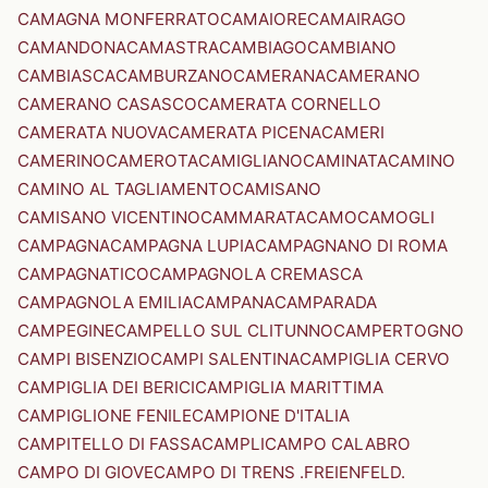
CAMAGNA MONFERRATO
CAMAIORE
CAMAIRAGO
CAMANDONA
CAMASTRA
CAMBIAGO
CAMBIANO
CAMBIASCA
CAMBURZANO
CAMERANA
CAMERANO
CAMERANO CASASCO
CAMERATA CORNELLO
CAMERATA NUOVA
CAMERATA PICENA
CAMERI
CAMERINO
CAMEROTA
CAMIGLIANO
CAMINATA
CAMINO
CAMINO AL TAGLIAMENTO
CAMISANO
CAMISANO VICENTINO
CAMMARATA
CAMO
CAMOGLI
CAMPAGNA
CAMPAGNA LUPIA
CAMPAGNANO DI ROMA
CAMPAGNATICO
CAMPAGNOLA CREMASCA
CAMPAGNOLA EMILIA
CAMPANA
CAMPARADA
CAMPEGINE
CAMPELLO SUL CLITUNNO
CAMPERTOGNO
CAMPI BISENZIO
CAMPI SALENTINA
CAMPIGLIA CERVO
CAMPIGLIA DEI BERICI
CAMPIGLIA MARITTIMA
CAMPIGLIONE FENILE
CAMPIONE D'ITALIA
CAMPITELLO DI FASSA
CAMPLI
CAMPO CALABRO
CAMPO DI GIOVE
CAMPO DI TRENS .FREIENFELD.