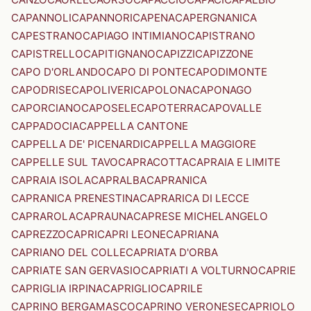
CAPANNOLI
CAPANNORI
CAPENA
CAPERGNANICA
CAPESTRANO
CAPIAGO INTIMIANO
CAPISTRANO
CAPISTRELLO
CAPITIGNANO
CAPIZZI
CAPIZZONE
CAPO D'ORLANDO
CAPO DI PONTE
CAPODIMONTE
CAPODRISE
CAPOLIVERI
CAPOLONA
CAPONAGO
CAPORCIANO
CAPOSELE
CAPOTERRA
CAPOVALLE
CAPPADOCIA
CAPPELLA CANTONE
CAPPELLA DE' PICENARDI
CAPPELLA MAGGIORE
CAPPELLE SUL TAVO
CAPRACOTTA
CAPRAIA E LIMITE
CAPRAIA ISOLA
CAPRALBA
CAPRANICA
CAPRANICA PRENESTINA
CAPRARICA DI LECCE
CAPRAROLA
CAPRAUNA
CAPRESE MICHELANGELO
CAPREZZO
CAPRI
CAPRI LEONE
CAPRIANA
CAPRIANO DEL COLLE
CAPRIATA D'ORBA
CAPRIATE SAN GERVASIO
CAPRIATI A VOLTURNO
CAPRIE
CAPRIGLIA IRPINA
CAPRIGLIO
CAPRILE
CAPRINO BERGAMASCO
CAPRINO VERONESE
CAPRIOLO