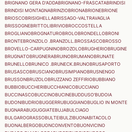
BRIGNANO GERA D'ADDA
BRIGNANO-FRASCATA
BRINDISI
BRINDISI MONTAGNA
BRINZIO
BRIONA
BRIONE
BRIONE
BRIOSCO
BRISIGHELLA
BRISSAGO-VALTRAVAGLIA
BRISSOGNE
BRITTOLI
BRIVIO
BROCCOSTELLA
BROGLIANO
BROGNATURO
BROLO
BRONDELLO
BRONI
BRONTE
BRONZOLO .BRANZOLL.
BROSSASCO
BROSSO
BROVELLO-CARPUGNINO
BROZOLO
BRUGHERIO
BRUGINE
BRUGNATO
BRUGNERA
BRUINO
BRUMANO
BRUNATE
BRUNELLO
BRUNICO .BRUNECK.
BRUNO
BRUSAPORTO
BRUSASCO
BRUSCIANO
BRUSIMPIANO
BRUSNENGO
BRUSSON
BRUZOLO
BRUZZANO ZEFFIRIO
BUBBIANO
BUBBIO
BUCCHERI
BUCCHIANICO
BUCCIANO
BUCCINASCO
BUCCINO
BUCINE
BUDDUSO'
BUDOIA
BUDONI
BUDRIO
BUGGERRU
BUGGIANO
BUGLIO IN MONTE
BUGNARA
BUGUGGIATE
BUJA
BULCIAGO
BULGAROGRASSO
BULTEI
BULZI
BUONABITACOLO
BUONALBERGO
BUONCONVENTO
BUONVICINO