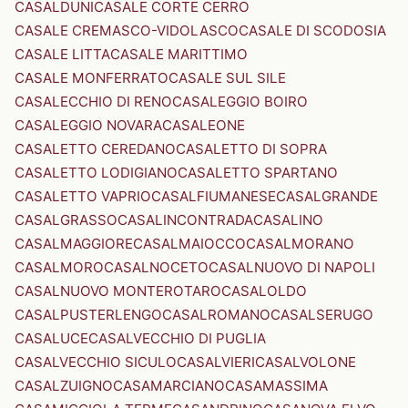
CASALDUNI
CASALE CORTE CERRO
CASALE CREMASCO-VIDOLASCO
CASALE DI SCODOSIA
CASALE LITTA
CASALE MARITTIMO
CASALE MONFERRATO
CASALE SUL SILE
CASALECCHIO DI RENO
CASALEGGIO BOIRO
CASALEGGIO NOVARA
CASALEONE
CASALETTO CEREDANO
CASALETTO DI SOPRA
CASALETTO LODIGIANO
CASALETTO SPARTANO
CASALETTO VAPRIO
CASALFIUMANESE
CASALGRANDE
CASALGRASSO
CASALINCONTRADA
CASALINO
CASALMAGGIORE
CASALMAIOCCO
CASALMORANO
CASALMORO
CASALNOCETO
CASALNUOVO DI NAPOLI
CASALNUOVO MONTEROTARO
CASALOLDO
CASALPUSTERLENGO
CASALROMANO
CASALSERUGO
CASALUCE
CASALVECCHIO DI PUGLIA
CASALVECCHIO SICULO
CASALVIERI
CASALVOLONE
CASALZUIGNO
CASAMARCIANO
CASAMASSIMA