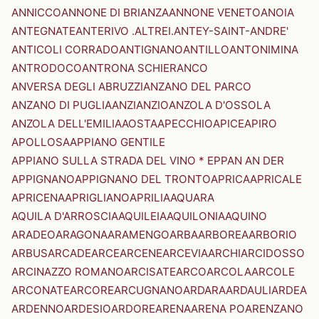
ANNICCO
ANNONE DI BRIANZA
ANNONE VENETO
ANOIA
ANTEGNATE
ANTERIVO .ALTREI.
ANTEY-SAINT-ANDRE'
ANTICOLI CORRADO
ANTIGNANO
ANTILLO
ANTONIMINA
ANTRODOCO
ANTRONA SCHIERANCO
ANVERSA DEGLI ABRUZZI
ANZANO DEL PARCO
ANZANO DI PUGLIA
ANZI
ANZIO
ANZOLA D'OSSOLA
ANZOLA DELL'EMILIA
AOSTA
APECCHIO
APICE
APIRO
APOLLOSA
APPIANO GENTILE
APPIANO SULLA STRADA DEL VINO * EPPAN AN DER
APPIGNANO
APPIGNANO DEL TRONTO
APRICA
APRICALE
APRICENA
APRIGLIANO
APRILIA
AQUARA
AQUILA D'ARROSCIA
AQUILEIA
AQUILONIA
AQUINO
ARADEO
ARAGONA
ARAMENGO
ARBA
ARBOREA
ARBORIO
ARBUS
ARCADE
ARCE
ARCENE
ARCEVIA
ARCHI
ARCIDOSSO
ARCINAZZO ROMANO
ARCISATE
ARCO
ARCOLA
ARCOLE
ARCONATE
ARCORE
ARCUGNANO
ARDARA
ARDAULI
ARDEA
ARDENNO
ARDESIO
ARDORE
ARENA
ARENA PO
ARENZANO