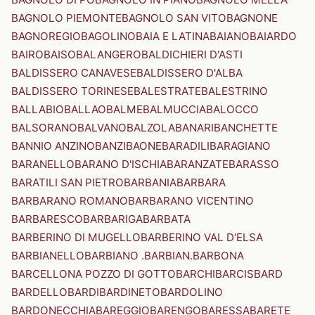
BAGNOLO PIEMONTE
BAGNOLO SAN VITO
BAGNONE
BAGNOREGIO
BAGOLINO
BAIA E LATINA
BAIANO
BAIARDO
BAIRO
BAISO
BALANGERO
BALDICHIERI D'ASTI
BALDISSERO CANAVESE
BALDISSERO D'ALBA
BALDISSERO TORINESE
BALESTRATE
BALESTRINO
BALLABIO
BALLAO
BALME
BALMUCCIA
BALOCCO
BALSORANO
BALVANO
BALZOLA
BANARI
BANCHETTE
BANNIO ANZINO
BANZI
BAONE
BARADILI
BARAGIANO
BARANELLO
BARANO D'ISCHIA
BARANZATE
BARASSO
BARATILI SAN PIETRO
BARBANIA
BARBARA
BARBARANO ROMANO
BARBARANO VICENTINO
BARBARESCO
BARBARIGA
BARBATA
BARBERINO DI MUGELLO
BARBERINO VAL D'ELSA
BARBIANELLO
BARBIANO .BARBIAN.
BARBONA
BARCELLONA POZZO DI GOTTO
BARCHI
BARCIS
BARD
BARDELLO
BARDI
BARDINETO
BARDOLINO
BARDONECCHIA
BAREGGIO
BARENGO
BARESSA
BARETE