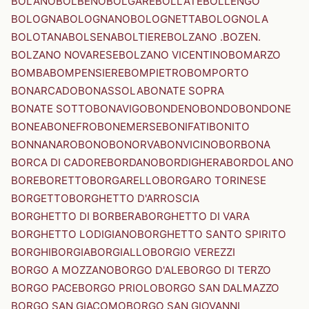
BOLANO
BOLBENO
BOLGARE
BOLLATE
BOLLENGO
BOLOGNA
BOLOGNANO
BOLOGNETTA
BOLOGNOLA
BOLOTANA
BOLSENA
BOLTIERE
BOLZANO .BOZEN.
BOLZANO NOVARESE
BOLZANO VICENTINO
BOMARZO
BOMBA
BOMPENSIERE
BOMPIETRO
BOMPORTO
BONARCADO
BONASSOLA
BONATE SOPRA
BONATE SOTTO
BONAVIGO
BONDENO
BONDO
BONDONE
BONEA
BONEFRO
BONEMERSE
BONIFATI
BONITO
BONNANARO
BONO
BONORVA
BONVICINO
BORBONA
BORCA DI CADORE
BORDANO
BORDIGHERA
BORDOLANO
BORE
BORETTO
BORGARELLO
BORGARO TORINESE
BORGETTO
BORGHETTO D'ARROSCIA
BORGHETTO DI BORBERA
BORGHETTO DI VARA
BORGHETTO LODIGIANO
BORGHETTO SANTO SPIRITO
BORGHI
BORGIA
BORGIALLO
BORGIO VEREZZI
BORGO A MOZZANO
BORGO D'ALE
BORGO DI TERZO
BORGO PACE
BORGO PRIOLO
BORGO SAN DALMAZZO
BORGO SAN GIACOMO
BORGO SAN GIOVANNI