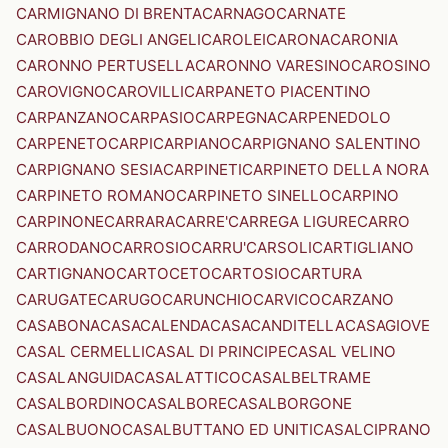
CARMIGNANO DI BRENTA
CARNAGO
CARNATE
CAROBBIO DEGLI ANGELI
CAROLEI
CARONA
CARONIA
CARONNO PERTUSELLA
CARONNO VARESINO
CAROSINO
CAROVIGNO
CAROVILLI
CARPANETO PIACENTINO
CARPANZANO
CARPASIO
CARPEGNA
CARPENEDOLO
CARPENETO
CARPI
CARPIANO
CARPIGNANO SALENTINO
CARPIGNANO SESIA
CARPINETI
CARPINETO DELLA NORA
CARPINETO ROMANO
CARPINETO SINELLO
CARPINO
CARPINONE
CARRARA
CARRE'
CARREGA LIGURE
CARRO
CARRODANO
CARROSIO
CARRU'
CARSOLI
CARTIGLIANO
CARTIGNANO
CARTOCETO
CARTOSIO
CARTURA
CARUGATE
CARUGO
CARUNCHIO
CARVICO
CARZANO
CASABONA
CASACALENDA
CASACANDITELLA
CASAGIOVE
CASAL CERMELLI
CASAL DI PRINCIPE
CASAL VELINO
CASALANGUIDA
CASALATTICO
CASALBELTRAME
CASALBORDINO
CASALBORE
CASALBORGONE
CASALBUONO
CASALBUTTANO ED UNITI
CASALCIPRANO