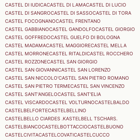
CASTEL DI IUDICA
CASTEL DI LAMA
CASTEL DI LUCIO
CASTEL DI SANGRO
CASTEL DI SASSO
CASTEL DI TORA
CASTEL FOCOGNANO
CASTEL FRENTANO
CASTEL GABBIANO
CASTEL GANDOLFO
CASTEL GIORGIO
CASTEL GOFFREDO
CASTEL GUELFO DI BOLOGNA
CASTEL MADAMA
CASTEL MAGGIORE
CASTEL MELLA
CASTEL MORRONE
CASTEL RITALDI
CASTEL ROCCHERO
CASTEL ROZZONE
CASTEL SAN GIORGIO
CASTEL SAN GIOVANNI
CASTEL SAN LORENZO
CASTEL SAN NICCOLO'
CASTEL SAN PIETRO ROMANO
CASTEL SAN PIETRO TERME
CASTEL SAN VINCENZO
CASTEL SANT'ANGELO
CASTEL SANT'ELIA
CASTEL VISCARDO
CASTEL VOLTURNO
CASTELBALDO
CASTELBELFORTE
CASTELBELLINO
CASTELBELLO CIARDES .KASTELBELL TSCHARS.
CASTELBIANCO
CASTELBOTTACCIO
CASTELBUONO
CASTELCIVITA
CASTELCOVATI
CASTELCUCCO