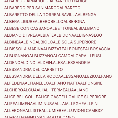
ALBAREDO ARNABOLDI
ALBAREDO D'ADIGE
ALBAREDO PER SAN MARCO
ALBARETO
ALBARETTO DELLA TORRE
ALBAVILLA
ALBENGA
ALBERA LIGURE
ALBEROBELLO
ALBERONA
ALBESE CON CASSANO
ALBETTONE
ALBI
ALBIANO
ALBIANO D'IVREA
ALBIATE
ALBIDONA
ALBIGNASEGO
ALBINEA
ALBINO
ALBIOLO
ALBISOLA SUPERIORE
ALBISSOLA MARINA
ALBIZZATE
ALBONESE
ALBOSAGGIA
ALBUGNANO
ALBUZZANO
ALCAMO
ALCARA LI FUSI
ALDENO
ALDINO .ALDEIN.
ALES
ALESSANDRIA
ALESSANDRIA DEL CARRETTO
ALESSANDRIA DELLA ROCCA
ALESSANO
ALEZIO
ALFANO
ALFEDENA
ALFIANELLO
ALFIANO NATTA
ALFONSINE
ALGHERO
ALGUA
ALI'
ALI' TERME
ALIA
ALIANO
ALICE BEL COLLE
ALICE CASTELLO
ALICE SUPERIORE
ALIFE
ALIMENA
ALIMINUSA
ALLAI
ALLEGHE
ALLEIN
ALLERONA
ALLISTE
ALLUMIERE
ALLUVIONI CAMBIO'
ALME'
ALMENNO SAN BARTOLOMEO