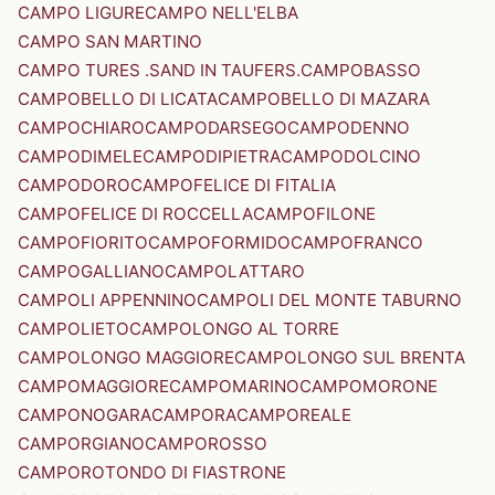
CAMPO LIGURE
CAMPO NELL'ELBA
CAMPO SAN MARTINO
CAMPO TURES .SAND IN TAUFERS.
CAMPOBASSO
CAMPOBELLO DI LICATA
CAMPOBELLO DI MAZARA
CAMPOCHIARO
CAMPODARSEGO
CAMPODENNO
CAMPODIMELE
CAMPODIPIETRA
CAMPODOLCINO
CAMPODORO
CAMPOFELICE DI FITALIA
CAMPOFELICE DI ROCCELLA
CAMPOFILONE
CAMPOFIORITO
CAMPOFORMIDO
CAMPOFRANCO
CAMPOGALLIANO
CAMPOLATTARO
CAMPOLI APPENNINO
CAMPOLI DEL MONTE TABURNO
CAMPOLIETO
CAMPOLONGO AL TORRE
CAMPOLONGO MAGGIORE
CAMPOLONGO SUL BRENTA
CAMPOMAGGIORE
CAMPOMARINO
CAMPOMORONE
CAMPONOGARA
CAMPORA
CAMPOREALE
CAMPORGIANO
CAMPOROSSO
CAMPOROTONDO DI FIASTRONE