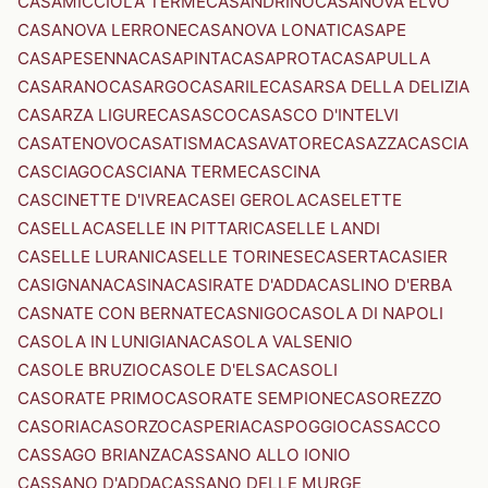
CASAMICCIOLA TERME
CASANDRINO
CASANOVA ELVO
CASANOVA LERRONE
CASANOVA LONATI
CASAPE
CASAPESENNA
CASAPINTA
CASAPROTA
CASAPULLA
CASARANO
CASARGO
CASARILE
CASARSA DELLA DELIZIA
CASARZA LIGURE
CASASCO
CASASCO D'INTELVI
CASATENOVO
CASATISMA
CASAVATORE
CASAZZA
CASCIA
CASCIAGO
CASCIANA TERME
CASCINA
CASCINETTE D'IVREA
CASEI GEROLA
CASELETTE
CASELLA
CASELLE IN PITTARI
CASELLE LANDI
CASELLE LURANI
CASELLE TORINESE
CASERTA
CASIER
CASIGNANA
CASINA
CASIRATE D'ADDA
CASLINO D'ERBA
CASNATE CON BERNATE
CASNIGO
CASOLA DI NAPOLI
CASOLA IN LUNIGIANA
CASOLA VALSENIO
CASOLE BRUZIO
CASOLE D'ELSA
CASOLI
CASORATE PRIMO
CASORATE SEMPIONE
CASOREZZO
CASORIA
CASORZO
CASPERIA
CASPOGGIO
CASSACCO
CASSAGO BRIANZA
CASSANO ALLO IONIO
CASSANO D'ADDA
CASSANO DELLE MURGE