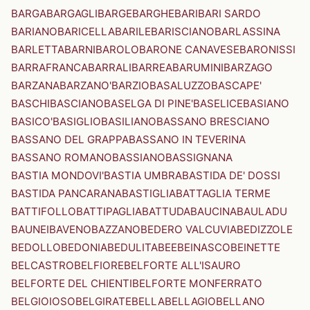
BARGA
BARGAGLI
BARGE
BARGHE
BARI
BARI SARDO
BARIANO
BARICELLA
BARILE
BARISCIANO
BARLASSINA
BARLETTA
BARNI
BAROLO
BARONE CANAVESE
BARONISSI
BARRAFRANCA
BARRALI
BARREA
BARUMINI
BARZAGO
BARZANA
BARZANO'
BARZIO
BASALUZZO
BASCAPE'
BASCHI
BASCIANO
BASELGA DI PINE'
BASELICE
BASIANO
BASICO'
BASIGLIO
BASILIANO
BASSANO BRESCIANO
BASSANO DEL GRAPPA
BASSANO IN TEVERINA
BASSANO ROMANO
BASSIANO
BASSIGNANA
BASTIA MONDOVI'
BASTIA UMBRA
BASTIDA DE' DOSSI
BASTIDA PANCARANA
BASTIGLIA
BATTAGLIA TERME
BATTIFOLLO
BATTIPAGLIA
BATTUDA
BAUCINA
BAULADU
BAUNEI
BAVENO
BAZZANO
BEDERO VALCUVIA
BEDIZZOLE
BEDOLLO
BEDONIA
BEDULITA
BEE
BEINASCO
BEINETTE
BELCASTRO
BELFIORE
BELFORTE ALL'ISAURO
BELFORTE DEL CHIENTI
BELFORTE MONFERRATO
BELGIOIOSO
BELGIRATE
BELLA
BELLAGIO
BELLANO