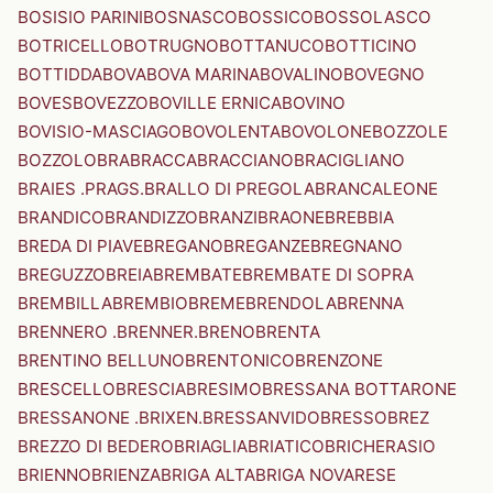
BOSISIO PARINI
BOSNASCO
BOSSICO
BOSSOLASCO
BOTRICELLO
BOTRUGNO
BOTTANUCO
BOTTICINO
BOTTIDDA
BOVA
BOVA MARINA
BOVALINO
BOVEGNO
BOVES
BOVEZZO
BOVILLE ERNICA
BOVINO
BOVISIO-MASCIAGO
BOVOLENTA
BOVOLONE
BOZZOLE
BOZZOLO
BRA
BRACCA
BRACCIANO
BRACIGLIANO
BRAIES .PRAGS.
BRALLO DI PREGOLA
BRANCALEONE
BRANDICO
BRANDIZZO
BRANZI
BRAONE
BREBBIA
BREDA DI PIAVE
BREGANO
BREGANZE
BREGNANO
BREGUZZO
BREIA
BREMBATE
BREMBATE DI SOPRA
BREMBILLA
BREMBIO
BREME
BRENDOLA
BRENNA
BRENNERO .BRENNER.
BRENO
BRENTA
BRENTINO BELLUNO
BRENTONICO
BRENZONE
BRESCELLO
BRESCIA
BRESIMO
BRESSANA BOTTARONE
BRESSANONE .BRIXEN.
BRESSANVIDO
BRESSO
BREZ
BREZZO DI BEDERO
BRIAGLIA
BRIATICO
BRICHERASIO
BRIENNO
BRIENZA
BRIGA ALTA
BRIGA NOVARESE