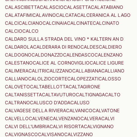
CALASCIBETTA
CALASCIO
CALASETTA
CALATABIANO
CALATAFIMI
CALAVINO
CALCATA
CALCERANICA AL LAGO
CALCI
CALCIANO
CALCINAIA
CALCINATE
CALCINATO
CALCIO
CALCO
CALDARO SULLA STRADA DEL VINO * KALTERN AN D
CALDAROLA
CALDERARA DI RENO
CALDES
CALDIERO
CALDOGNO
CALDONAZZO
CALENDASCO
CALENZANO
CALESTANO
CALICE AL CORNOVIGLIO
CALICE LIGURE
CALIMERA
CALITRI
CALIZZANO
CALLABIANA
CALLIANO
CALLIANO
CALOLZIOCORTE
CALOPEZZATI
CALOSSO
CALOVETO
CALTABELLOTTA
CALTAGIRONE
CALTANISSETTA
CALTAVUTURO
CALTIGNAGA
CALTO
CALTRANO
CALUSCO D'ADDA
CALUSO
CALVAGESE DELLA RIVIERA
CALVANICO
CALVATONE
CALVELLO
CALVENE
CALVENZANO
CALVERA
CALVI
CALVI DELL'UMBRIA
CALVI RISORTA
CALVIGNANO
CALVIGNASCO
CALVISANO
CALVIZZANO