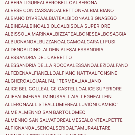
ALBERA LIGURE
ALBEROBELLO
ALBERONA
ALBESE CON CASSANO
ALBETTONE
ALBI
ALBIANO
ALBIANO D'IVREA
ALBIATE
ALBIDONA
ALBIGNASEGO
ALBINEA
ALBINO
ALBIOLO
ALBISOLA SUPERIORE
ALBISSOLA MARINA
ALBIZZATE
ALBONESE
ALBOSAGGIA
ALBUGNANO
ALBUZZANO
ALCAMO
ALCARA LI FUSI
ALDENO
ALDINO .ALDEIN.
ALES
ALESSANDRIA
ALESSANDRIA DEL CARRETTO
ALESSANDRIA DELLA ROCCA
ALESSANO
ALEZIO
ALFANO
ALFEDENA
ALFIANELLO
ALFIANO NATTA
ALFONSINE
ALGHERO
ALGUA
ALI'
ALI' TERME
ALIA
ALIANO
ALICE BEL COLLE
ALICE CASTELLO
ALICE SUPERIORE
ALIFE
ALIMENA
ALIMINUSA
ALLAI
ALLEGHE
ALLEIN
ALLERONA
ALLISTE
ALLUMIERE
ALLUVIONI CAMBIO'
ALME'
ALMENNO SAN BARTOLOMEO
ALMENNO SAN SALVATORE
ALMESE
ALONTE
ALPETTE
ALPIGNANO
ALSENO
ALSERIO
ALTAMURA
ALTARE