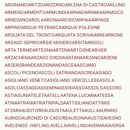
ARIGNANO
ARITZO
ARIZZANO
ARLENA DI CASTRO
ARLUNO
ARMENO
ARMENTO
ARMUNGIA
ARNAD
ARNARA
ARNASCO
ARNESANO
AROLA
ARONA
AROSIO
ARPAIA
ARPAISE
ARPINO
ARQUA' PETRARCA
ARQUA' POLESINE
ARQUATA DEL TRONTO
ARQUATA SCRIVIA
ARRE
ARRONE
ARSAGO SEPRIO
ARSIE'
ARSIERO
ARSITA
ARSOLI
ARTA TERME
ARTEGNA
ARTENA
ARTOGNE
ARVIER
ARZACHENA
ARZAGO D'ADDA
ARZANA
ARZANO
ARZENE
ARZERGRANDE
ARZIGNANO
ASCEA
ASCIANO
ASCOLI PICENO
ASCOLI SATRIANO
ASCREA
ASIAGO
ASIGLIANO VENETO
ASIGLIANO VERCELLESE
ASOLA
ASOLO
ASSAGO
ASSEMINI
ASSISI
ASSO
ASSOLO
ASSORO
ASTI
ASUNI
ATELETA
ATELLA
ATENA LUCANA
ATESSA
ATINA
ATRANI
ATRI
ATRIPALDA
ATTIGLIANO
ATTIMIS
ATZARA
AUDITORE
AUGUSTA
AULETTA
AULLA
AURANO
AURIGO
AURONZO DI CADORE
AUSONIA
AUSTIS
AVEGNO
AVELENGO .HAFLING.
AVELLA
AVELLINO
AVERARA
AVERSA