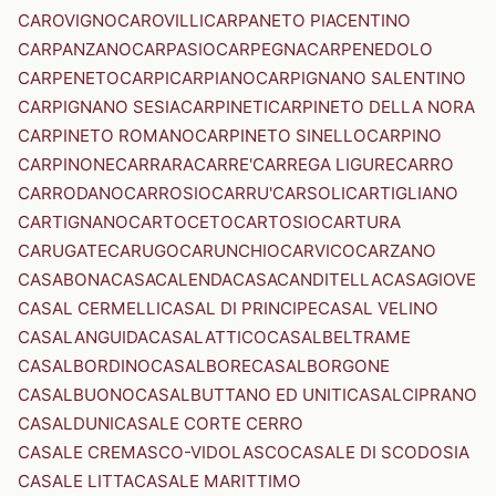
CAROVIGNO
CAROVILLI
CARPANETO PIACENTINO
CARPANZANO
CARPASIO
CARPEGNA
CARPENEDOLO
CARPENETO
CARPI
CARPIANO
CARPIGNANO SALENTINO
CARPIGNANO SESIA
CARPINETI
CARPINETO DELLA NORA
CARPINETO ROMANO
CARPINETO SINELLO
CARPINO
CARPINONE
CARRARA
CARRE'
CARREGA LIGURE
CARRO
CARRODANO
CARROSIO
CARRU'
CARSOLI
CARTIGLIANO
CARTIGNANO
CARTOCETO
CARTOSIO
CARTURA
CARUGATE
CARUGO
CARUNCHIO
CARVICO
CARZANO
CASABONA
CASACALENDA
CASACANDITELLA
CASAGIOVE
CASAL CERMELLI
CASAL DI PRINCIPE
CASAL VELINO
CASALANGUIDA
CASALATTICO
CASALBELTRAME
CASALBORDINO
CASALBORE
CASALBORGONE
CASALBUONO
CASALBUTTANO ED UNITI
CASALCIPRANO
CASALDUNI
CASALE CORTE CERRO
CASALE CREMASCO-VIDOLASCO
CASALE DI SCODOSIA
CASALE LITTA
CASALE MARITTIMO