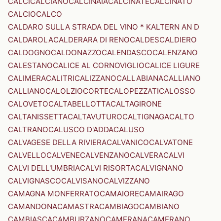
CALCI
CALCIANO
CALCINAIA
CALCINATE
CALCINATO
CALCIO
CALCO
CALDARO SULLA STRADA DEL VINO * KALTERN AN D
CALDAROLA
CALDERARA DI RENO
CALDES
CALDIERO
CALDOGNO
CALDONAZZO
CALENDASCO
CALENZANO
CALESTANO
CALICE AL CORNOVIGLIO
CALICE LIGURE
CALIMERA
CALITRI
CALIZZANO
CALLABIANA
CALLIANO
CALLIANO
CALOLZIOCORTE
CALOPEZZATI
CALOSSO
CALOVETO
CALTABELLOTTA
CALTAGIRONE
CALTANISSETTA
CALTAVUTURO
CALTIGNAGA
CALTO
CALTRANO
CALUSCO D'ADDA
CALUSO
CALVAGESE DELLA RIVIERA
CALVANICO
CALVATONE
CALVELLO
CALVENE
CALVENZANO
CALVERA
CALVI
CALVI DELL'UMBRIA
CALVI RISORTA
CALVIGNANO
CALVIGNASCO
CALVISANO
CALVIZZANO
CAMAGNA MONFERRATO
CAMAIORE
CAMAIRAGO
CAMANDONA
CAMASTRA
CAMBIAGO
CAMBIANO
CAMBIASCA
CAMBURZANO
CAMERANA
CAMERANO