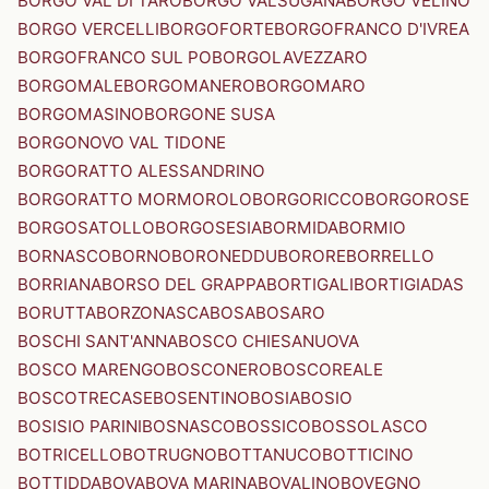
BORGO VAL DI TARO
BORGO VALSUGANA
BORGO VELINO
BORGO VERCELLI
BORGOFORTE
BORGOFRANCO D'IVREA
BORGOFRANCO SUL PO
BORGOLAVEZZARO
BORGOMALE
BORGOMANERO
BORGOMARO
BORGOMASINO
BORGONE SUSA
BORGONOVO VAL TIDONE
BORGORATTO ALESSANDRINO
BORGORATTO MORMOROLO
BORGORICCO
BORGOROSE
BORGOSATOLLO
BORGOSESIA
BORMIDA
BORMIO
BORNASCO
BORNO
BORONEDDU
BORORE
BORRELLO
BORRIANA
BORSO DEL GRAPPA
BORTIGALI
BORTIGIADAS
BORUTTA
BORZONASCA
BOSA
BOSARO
BOSCHI SANT'ANNA
BOSCO CHIESANUOVA
BOSCO MARENGO
BOSCONERO
BOSCOREALE
BOSCOTRECASE
BOSENTINO
BOSIA
BOSIO
BOSISIO PARINI
BOSNASCO
BOSSICO
BOSSOLASCO
BOTRICELLO
BOTRUGNO
BOTTANUCO
BOTTICINO
BOTTIDDA
BOVA
BOVA MARINA
BOVALINO
BOVEGNO