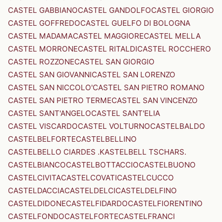
CASTEL GABBIANO
CASTEL GANDOLFO
CASTEL GIORGIO
CASTEL GOFFREDO
CASTEL GUELFO DI BOLOGNA
CASTEL MADAMA
CASTEL MAGGIORE
CASTEL MELLA
CASTEL MORRONE
CASTEL RITALDI
CASTEL ROCCHERO
CASTEL ROZZONE
CASTEL SAN GIORGIO
CASTEL SAN GIOVANNI
CASTEL SAN LORENZO
CASTEL SAN NICCOLO'
CASTEL SAN PIETRO ROMANO
CASTEL SAN PIETRO TERME
CASTEL SAN VINCENZO
CASTEL SANT'ANGELO
CASTEL SANT'ELIA
CASTEL VISCARDO
CASTEL VOLTURNO
CASTELBALDO
CASTELBELFORTE
CASTELBELLINO
CASTELBELLO CIARDES .KASTELBELL TSCHARS.
CASTELBIANCO
CASTELBOTTACCIO
CASTELBUONO
CASTELCIVITA
CASTELCOVATI
CASTELCUCCO
CASTELDACCIA
CASTELDELCI
CASTELDELFINO
CASTELDIDONE
CASTELFIDARDO
CASTELFIORENTINO
CASTELFONDO
CASTELFORTE
CASTELFRANCI