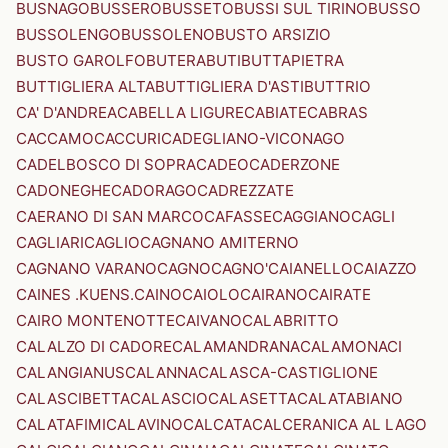
BUSNAGO
BUSSERO
BUSSETO
BUSSI SUL TIRINO
BUSSO
BUSSOLENGO
BUSSOLENO
BUSTO ARSIZIO
BUSTO GAROLFO
BUTERA
BUTI
BUTTAPIETRA
BUTTIGLIERA ALTA
BUTTIGLIERA D'ASTI
BUTTRIO
CA' D'ANDREA
CABELLA LIGURE
CABIATE
CABRAS
CACCAMO
CACCURI
CADEGLIANO-VICONAGO
CADELBOSCO DI SOPRA
CADEO
CADERZONE
CADONEGHE
CADORAGO
CADREZZATE
CAERANO DI SAN MARCO
CAFASSE
CAGGIANO
CAGLI
CAGLIARI
CAGLIO
CAGNANO AMITERNO
CAGNANO VARANO
CAGNO
CAGNO'
CAIANELLO
CAIAZZO
CAINES .KUENS.
CAINO
CAIOLO
CAIRANO
CAIRATE
CAIRO MONTENOTTE
CAIVANO
CALABRITTO
CALALZO DI CADORE
CALAMANDRANA
CALAMONACI
CALANGIANUS
CALANNA
CALASCA-CASTIGLIONE
CALASCIBETTA
CALASCIO
CALASETTA
CALATABIANO
CALATAFIMI
CALAVINO
CALCATA
CALCERANICA AL LAGO