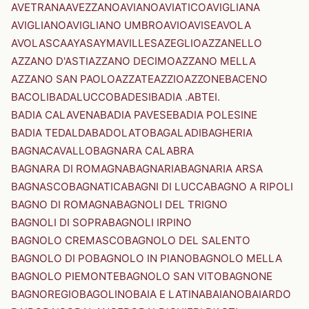
AVETRANA
AVEZZANO
AVIANO
AVIATICO
AVIGLIANA
AVIGLIANO
AVIGLIANO UMBRO
AVIO
AVISE
AVOLA
AVOLASCA
AYAS
AYMAVILLES
AZEGLIO
AZZANELLO
AZZANO D'ASTI
AZZANO DECIMO
AZZANO MELLA
AZZANO SAN PAOLO
AZZATE
AZZIO
AZZONE
BACENO
BACOLI
BADALUCCO
BADESI
BADIA .ABTEI.
BADIA CALAVENA
BADIA PAVESE
BADIA POLESINE
BADIA TEDALDA
BADOLATO
BAGALADI
BAGHERIA
BAGNACAVALLO
BAGNARA CALABRA
BAGNARA DI ROMAGNA
BAGNARIA
BAGNARIA ARSA
BAGNASCO
BAGNATICA
BAGNI DI LUCCA
BAGNO A RIPOLI
BAGNO DI ROMAGNA
BAGNOLI DEL TRIGNO
BAGNOLI DI SOPRA
BAGNOLI IRPINO
BAGNOLO CREMASCO
BAGNOLO DEL SALENTO
BAGNOLO DI PO
BAGNOLO IN PIANO
BAGNOLO MELLA
BAGNOLO PIEMONTE
BAGNOLO SAN VITO
BAGNONE
BAGNOREGIO
BAGOLINO
BAIA E LATINA
BAIANO
BAIARDO