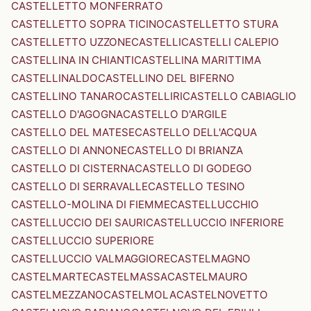
CASTELLETTO MONFERRATO
CASTELLETTO SOPRA TICINO
CASTELLETTO STURA
CASTELLETTO UZZONE
CASTELLI
CASTELLI CALEPIO
CASTELLINA IN CHIANTI
CASTELLINA MARITTIMA
CASTELLINALDO
CASTELLINO DEL BIFERNO
CASTELLINO TANARO
CASTELLIRI
CASTELLO CABIAGLIO
CASTELLO D'AGOGNA
CASTELLO D'ARGILE
CASTELLO DEL MATESE
CASTELLO DELL'ACQUA
CASTELLO DI ANNONE
CASTELLO DI BRIANZA
CASTELLO DI CISTERNA
CASTELLO DI GODEGO
CASTELLO DI SERRAVALLE
CASTELLO TESINO
CASTELLO-MOLINA DI FIEMME
CASTELLUCCHIO
CASTELLUCCIO DEI SAURI
CASTELLUCCIO INFERIORE
CASTELLUCCIO SUPERIORE
CASTELLUCCIO VALMAGGIORE
CASTELMAGNO
CASTELMARTE
CASTELMASSA
CASTELMAURO
CASTELMEZZANO
CASTELMOLA
CASTELNOVETTO