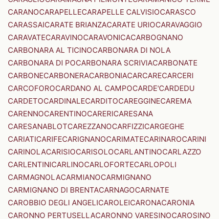
CARANO
CARAPELLE
CARAPELLE CALVISIO
CARASCO
CARASSAI
CARATE BRIANZA
CARATE URIO
CARAVAGGIO
CARAVATE
CARAVINO
CARAVONICA
CARBOGNANO
CARBONARA AL TICINO
CARBONARA DI NOLA
CARBONARA DI PO
CARBONARA SCRIVIA
CARBONATE
CARBONE
CARBONERA
CARBONIA
CARCARE
CARCERI
CARCOFORO
CARDANO AL CAMPO
CARDE'
CARDEDU
CARDETO
CARDINALE
CARDITO
CAREGGINE
CAREMA
CARENNO
CARENTINO
CARERI
CARESANA
CARESANABLOT
CAREZZANO
CARFIZZI
CARGEGHE
CARIATI
CARIFE
CARIGNANO
CARIMATE
CARINARO
CARINI
CARINOLA
CARISIO
CARISOLO
CARLANTINO
CARLAZZO
CARLENTINI
CARLINO
CARLOFORTE
CARLOPOLI
CARMAGNOLA
CARMIANO
CARMIGNANO
CARMIGNANO DI BRENTA
CARNAGO
CARNATE
CAROBBIO DEGLI ANGELI
CAROLEI
CARONA
CARONIA
CARONNO PERTUSELLA
CARONNO VARESINO
CAROSINO