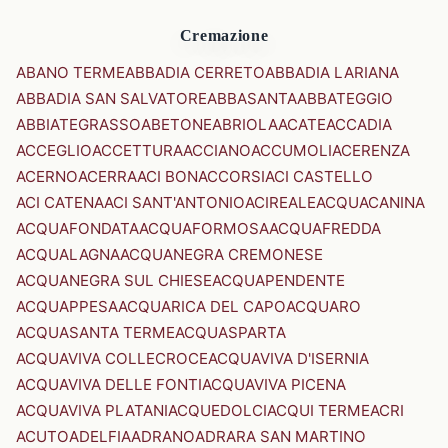
Cremazione
ABANO TERME
ABBADIA CERRETO
ABBADIA LARIANA
ABBADIA SAN SALVATORE
ABBASANTA
ABBATEGGIO
ABBIATEGRASSO
ABETONE
ABRIOLA
ACATE
ACCADIA
ACCEGLIO
ACCETTURA
ACCIANO
ACCUMOLI
ACERENZA
ACERNO
ACERRA
ACI BONACCORSI
ACI CASTELLO
ACI CATENA
ACI SANT'ANTONIO
ACIREALE
ACQUACANINA
ACQUAFONDATA
ACQUAFORMOSA
ACQUAFREDDA
ACQUALAGNA
ACQUANEGRA CREMONESE
ACQUANEGRA SUL CHIESE
ACQUAPENDENTE
ACQUAPPESA
ACQUARICA DEL CAPO
ACQUARO
ACQUASANTA TERME
ACQUASPARTA
ACQUAVIVA COLLECROCE
ACQUAVIVA D'ISERNIA
ACQUAVIVA DELLE FONTI
ACQUAVIVA PICENA
ACQUAVIVA PLATANI
ACQUEDOLCI
ACQUI TERME
ACRI
ACUTO
ADELFIA
ADRANO
ADRARA SAN MARTINO