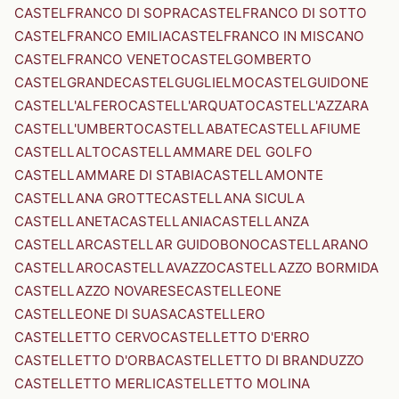
CASTELFRANCO DI SOPRA
CASTELFRANCO DI SOTTO
CASTELFRANCO EMILIA
CASTELFRANCO IN MISCANO
CASTELFRANCO VENETO
CASTELGOMBERTO
CASTELGRANDE
CASTELGUGLIELMO
CASTELGUIDONE
CASTELL'ALFERO
CASTELL'ARQUATO
CASTELL'AZZARA
CASTELL'UMBERTO
CASTELLABATE
CASTELLAFIUME
CASTELLALTO
CASTELLAMMARE DEL GOLFO
CASTELLAMMARE DI STABIA
CASTELLAMONTE
CASTELLANA GROTTE
CASTELLANA SICULA
CASTELLANETA
CASTELLANIA
CASTELLANZA
CASTELLAR
CASTELLAR GUIDOBONO
CASTELLARANO
CASTELLARO
CASTELLAVAZZO
CASTELLAZZO BORMIDA
CASTELLAZZO NOVARESE
CASTELLEONE
CASTELLEONE DI SUASA
CASTELLERO
CASTELLETTO CERVO
CASTELLETTO D'ERRO
CASTELLETTO D'ORBA
CASTELLETTO DI BRANDUZZO
CASTELLETTO MERLI
CASTELLETTO MOLINA