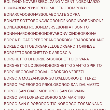
BOLZANO NOVARESE
BOLZANO VICENTINO
BOMARZO
BOMBA
BOMPENSIERE
BOMPIETRO
BOMPORTO
BONARCADO
BONASSOLA
BONATE SOPRA
BONATE SOTTO
BONAVIGO
BONDENO
BONDO
BONDONE
BONEA
BONEFRO
BONEMERSE
BONIFATI
BONITO
BONNANARO
BONO
BONORVA
BONVICINO
BORBONA
BORCA DI CADORE
BORDANO
BORDIGHERA
BORDOLANO
BORE
BORETTO
BORGARELLO
BORGARO TORINESE
BORGETTO
BORGHETTO D'ARROSCIA
BORGHETTO DI BORBERA
BORGHETTO DI VARA
BORGHETTO LODIGIANO
BORGHETTO SANTO SPIRITO
BORGHI
BORGIA
BORGIALLO
BORGIO VEREZZI
BORGO A MOZZANO
BORGO D'ALE
BORGO DI TERZO
BORGO PACE
BORGO PRIOLO
BORGO SAN DALMAZZO
BORGO SAN GIACOMO
BORGO SAN GIOVANNI
BORGO SAN LORENZO
BORGO SAN MARTINO
BORGO SAN SIRO
BORGO TICINO
BORGO TOSSIGNANO