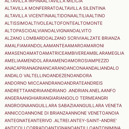
ALTAVILLA IRPINA
ALTAVILLA MILICIA
ALTAVILLA MONFERRATO
ALTAVILLA SILENTINA
ALTAVILLA VICENTINA
ALTIDONA
ALTILIA
ALTINO
ALTISSIMO
ALTIVOLE
ALTOFONTE
ALTOMONTE
ALTOPASCIO
ALVIANO
ALVIGNANO
ALVITO
ALZANO LOMBARDO
ALZANO SCRIVIA
ALZATE BRIANZA
AMALFI
AMANDOLA
AMANTEA
AMARO
AMARONI
AMASENO
AMATO
AMATRICE
AMBIVERE
AMBLAR
AMEGLIA
AMELIA
AMENDOLARA
AMENO
AMOROSI
AMPEZZO
ANACAPRI
ANAGNI
ANCARANO
ANCONA
ANDALI
ANDALO
ANDALO VALTELLINO
ANDEZENO
ANDORA
ANDORNO MICCA
ANDRANO
ANDRATE
ANDREIS
ANDRETTA
ANDRIA
ANDRIANO .ANDRIAN.
ANELA
ANFO
ANGERA
ANGHIARI
ANGIARI
ANGOLO TERME
ANGRI
ANGROGNA
ANGUILLARA SABAZIA
ANGUILLARA VENETA
ANNICCO
ANNONE DI BRIANZA
ANNONE VENETO
ANOIA
ANTEGNATE
ANTERIVO .ALTREI.
ANTEY-SAINT-ANDRE'
ANTICOLI CORRADO
ANTIGNANO
ANTILLO
ANTONIMINA