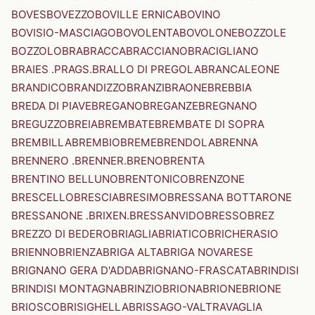
BOVES
BOVEZZO
BOVILLE ERNICA
BOVINO
BOVISIO-MASCIAGO
BOVOLENTA
BOVOLONE
BOZZOLE
BOZZOLO
BRA
BRACCA
BRACCIANO
BRACIGLIANO
BRAIES .PRAGS.
BRALLO DI PREGOLA
BRANCALEONE
BRANDICO
BRANDIZZO
BRANZI
BRAONE
BREBBIA
BREDA DI PIAVE
BREGANO
BREGANZE
BREGNANO
BREGUZZO
BREIA
BREMBATE
BREMBATE DI SOPRA
BREMBILLA
BREMBIO
BREME
BRENDOLA
BRENNA
BRENNERO .BRENNER.
BRENO
BRENTA
BRENTINO BELLUNO
BRENTONICO
BRENZONE
BRESCELLO
BRESCIA
BRESIMO
BRESSANA BOTTARONE
BRESSANONE .BRIXEN.
BRESSANVIDO
BRESSO
BREZ
BREZZO DI BEDERO
BRIAGLIA
BRIATICO
BRICHERASIO
BRIENNO
BRIENZA
BRIGA ALTA
BRIGA NOVARESE
BRIGNANO GERA D'ADDA
BRIGNANO-FRASCATA
BRINDISI
BRINDISI MONTAGNA
BRINZIO
BRIONA
BRIONE
BRIONE
BRIOSCO
BRISIGHELLA
BRISSAGO-VALTRAVAGLIA