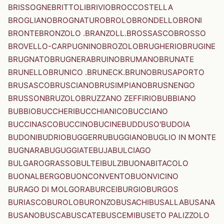
BRISSOGNE
BRITTOLI
BRIVIO
BROCCOSTELLA
BROGLIANO
BROGNATURO
BROLO
BRONDELLO
BRONI
BRONTE
BRONZOLO .BRANZOLL.
BROSSASCO
BROSSO
BROVELLO-CARPUGNINO
BROZOLO
BRUGHERIO
BRUGINE
BRUGNATO
BRUGNERA
BRUINO
BRUMANO
BRUNATE
BRUNELLO
BRUNICO .BRUNECK.
BRUNO
BRUSAPORTO
BRUSASCO
BRUSCIANO
BRUSIMPIANO
BRUSNENGO
BRUSSON
BRUZOLO
BRUZZANO ZEFFIRIO
BUBBIANO
BUBBIO
BUCCHERI
BUCCHIANICO
BUCCIANO
BUCCINASCO
BUCCINO
BUCINE
BUDDUSO'
BUDOIA
BUDONI
BUDRIO
BUGGERRU
BUGGIANO
BUGLIO IN MONTE
BUGNARA
BUGUGGIATE
BUJA
BULCIAGO
BULGAROGRASSO
BULTEI
BULZI
BUONABITACOLO
BUONALBERGO
BUONCONVENTO
BUONVICINO
BURAGO DI MOLGORA
BURCEI
BURGIO
BURGOS
BURIASCO
BUROLO
BURONZO
BUSACHI
BUSALLA
BUSANA
BUSANO
BUSCA
BUSCATE
BUSCEMI
BUSETO PALIZZOLO