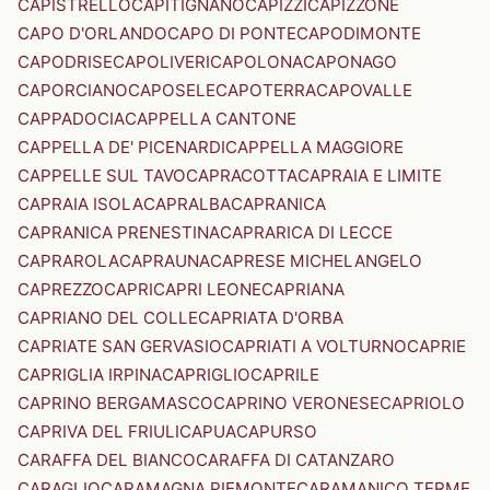
CAPISTRELLO
CAPITIGNANO
CAPIZZI
CAPIZZONE
CAPO D'ORLANDO
CAPO DI PONTE
CAPODIMONTE
CAPODRISE
CAPOLIVERI
CAPOLONA
CAPONAGO
CAPORCIANO
CAPOSELE
CAPOTERRA
CAPOVALLE
CAPPADOCIA
CAPPELLA CANTONE
CAPPELLA DE' PICENARDI
CAPPELLA MAGGIORE
CAPPELLE SUL TAVO
CAPRACOTTA
CAPRAIA E LIMITE
CAPRAIA ISOLA
CAPRALBA
CAPRANICA
CAPRANICA PRENESTINA
CAPRARICA DI LECCE
CAPRAROLA
CAPRAUNA
CAPRESE MICHELANGELO
CAPREZZO
CAPRI
CAPRI LEONE
CAPRIANA
CAPRIANO DEL COLLE
CAPRIATA D'ORBA
CAPRIATE SAN GERVASIO
CAPRIATI A VOLTURNO
CAPRIE
CAPRIGLIA IRPINA
CAPRIGLIO
CAPRILE
CAPRINO BERGAMASCO
CAPRINO VERONESE
CAPRIOLO
CAPRIVA DEL FRIULI
CAPUA
CAPURSO
CARAFFA DEL BIANCO
CARAFFA DI CATANZARO
CARAGLIO
CARAMAGNA PIEMONTE
CARAMANICO TERME