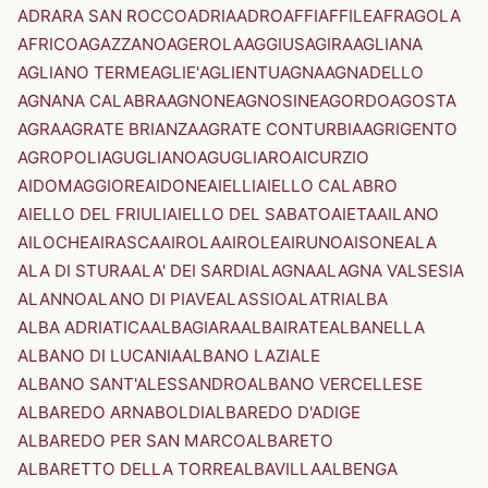
ADRARA SAN ROCCO
ADRIA
ADRO
AFFI
AFFILE
AFRAGOLA
AFRICO
AGAZZANO
AGEROLA
AGGIUS
AGIRA
AGLIANA
AGLIANO TERME
AGLIE'
AGLIENTU
AGNA
AGNADELLO
AGNANA CALABRA
AGNONE
AGNOSINE
AGORDO
AGOSTA
AGRA
AGRATE BRIANZA
AGRATE CONTURBIA
AGRIGENTO
AGROPOLI
AGUGLIANO
AGUGLIARO
AICURZIO
AIDOMAGGIORE
AIDONE
AIELLI
AIELLO CALABRO
AIELLO DEL FRIULI
AIELLO DEL SABATO
AIETA
AILANO
AILOCHE
AIRASCA
AIROLA
AIROLE
AIRUNO
AISONE
ALA
ALA DI STURA
ALA' DEI SARDI
ALAGNA
ALAGNA VALSESIA
ALANNO
ALANO DI PIAVE
ALASSIO
ALATRI
ALBA
ALBA ADRIATICA
ALBAGIARA
ALBAIRATE
ALBANELLA
ALBANO DI LUCANIA
ALBANO LAZIALE
ALBANO SANT'ALESSANDRO
ALBANO VERCELLESE
ALBAREDO ARNABOLDI
ALBAREDO D'ADIGE
ALBAREDO PER SAN MARCO
ALBARETO
ALBARETTO DELLA TORRE
ALBAVILLA
ALBENGA