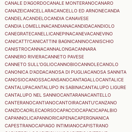
CANALE D'AGORDO
CANALE MONTERANO
CANARO
CANAZEI
CANCELLARA
CANCELLO ED ARNONE
CANDA
CANDELA
CANDELO
CANDIA CANAVESE
CANDIA LOMELLINA
CANDIANA
CANDIDA
CANDIOLO
CANEGRATE
CANELLI
CANEPINA
CANEVA
CANEVINO
CANICATTI'
CANICATTINI BAGNI
CANINO
CANISCHIO
CANISTRO
CANNA
CANNALONGA
CANNARA
CANNERO RIVIERA
CANNETO PAVESE
CANNETO SULL'OGLIO
CANNOBIO
CANNOLE
CANOLO
CANONICA D'ADDA
CANOSA DI PUGLIA
CANOSA SANNITA
CANOSIO
CANOSSA
CANSANO
CANTAGALLO
CANTALICE
CANTALUPA
CANTALUPO IN SABINA
CANTALUPO LIGURE
CANTALUPO NEL SANNIO
CANTARANA
CANTELLO
CANTERANO
CANTIANO
CANTOIRA
CANTU'
CANZANO
CANZO
CAORLE
CAORSO
CAPACCIO
CAPACI
CAPALBIO
CAPANNOLI
CAPANNORI
CAPENA
CAPERGNANICA
CAPESTRANO
CAPIAGO INTIMIANO
CAPISTRANO