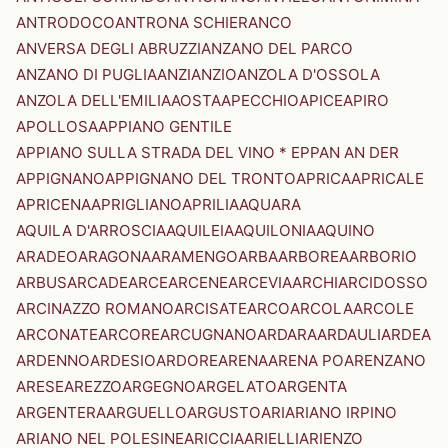
ANTRODOCO
ANTRONA SCHIERANCO
ANVERSA DEGLI ABRUZZI
ANZANO DEL PARCO
ANZANO DI PUGLIA
ANZI
ANZIO
ANZOLA D'OSSOLA
ANZOLA DELL'EMILIA
AOSTA
APECCHIO
APICE
APIRO
APOLLOSA
APPIANO GENTILE
APPIANO SULLA STRADA DEL VINO * EPPAN AN DER
APPIGNANO
APPIGNANO DEL TRONTO
APRICA
APRICALE
APRICENA
APRIGLIANO
APRILIA
AQUARA
AQUILA D'ARROSCIA
AQUILEIA
AQUILONIA
AQUINO
ARADEO
ARAGONA
ARAMENGO
ARBA
ARBOREA
ARBORIO
ARBUS
ARCADE
ARCE
ARCENE
ARCEVIA
ARCHI
ARCIDOSSO
ARCINAZZO ROMANO
ARCISATE
ARCO
ARCOLA
ARCOLE
ARCONATE
ARCORE
ARCUGNANO
ARDARA
ARDAULI
ARDEA
ARDENNO
ARDESIO
ARDORE
ARENA
ARENA PO
ARENZANO
ARESE
AREZZO
ARGEGNO
ARGELATO
ARGENTA
ARGENTERA
ARGUELLO
ARGUSTO
ARI
ARIANO IRPINO
ARIANO NEL POLESINE
ARICCIA
ARIELLI
ARIENZO