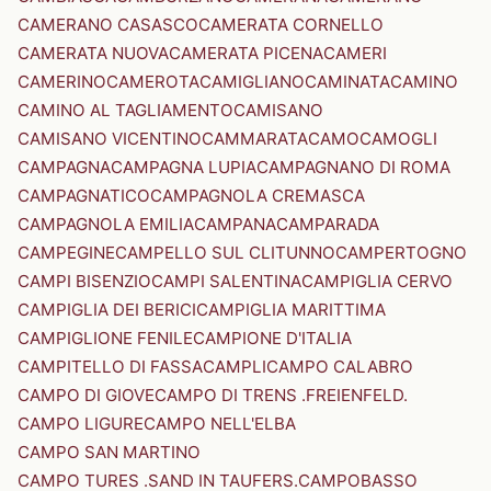
CAMERANO CASASCO
CAMERATA CORNELLO
CAMERATA NUOVA
CAMERATA PICENA
CAMERI
CAMERINO
CAMEROTA
CAMIGLIANO
CAMINATA
CAMINO
CAMINO AL TAGLIAMENTO
CAMISANO
CAMISANO VICENTINO
CAMMARATA
CAMO
CAMOGLI
CAMPAGNA
CAMPAGNA LUPIA
CAMPAGNANO DI ROMA
CAMPAGNATICO
CAMPAGNOLA CREMASCA
CAMPAGNOLA EMILIA
CAMPANA
CAMPARADA
CAMPEGINE
CAMPELLO SUL CLITUNNO
CAMPERTOGNO
CAMPI BISENZIO
CAMPI SALENTINA
CAMPIGLIA CERVO
CAMPIGLIA DEI BERICI
CAMPIGLIA MARITTIMA
CAMPIGLIONE FENILE
CAMPIONE D'ITALIA
CAMPITELLO DI FASSA
CAMPLI
CAMPO CALABRO
CAMPO DI GIOVE
CAMPO DI TRENS .FREIENFELD.
CAMPO LIGURE
CAMPO NELL'ELBA
CAMPO SAN MARTINO
CAMPO TURES .SAND IN TAUFERS.
CAMPOBASSO