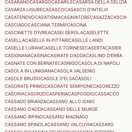
CASARANO
CASARGO
CASARILE
CASARSA DELLA DELIZIA
CASARZA LIGURE
CASASCO
CASASCO D'INTELVI
CASATENOVO
CASATISMA
CASAVATORE
CASAZZA
CASCIA
CASCIAGO
CASCIANA TERME
CASCINA
CASCINETTE D'IVREA
CASEI GEROLA
CASELETTE
CASELLA
CASELLE IN PITTARI
CASELLE LANDI
CASELLE LURANI
CASELLE TORINESE
CASERTA
CASIER
CASIGNANA
CASINA
CASIRATE D'ADDA
CASLINO D'ERBA
CASNATE CON BERNATE
CASNIGO
CASOLA DI NAPOLI
CASOLA IN LUNIGIANA
CASOLA VALSENIO
CASOLE BRUZIO
CASOLE D'ELSA
CASOLI
CASORATE PRIMO
CASORATE SEMPIONE
CASOREZZO
CASORIA
CASORZO
CASPERIA
CASPOGGIO
CASSACCO
CASSAGO BRIANZA
CASSANO ALLO IONIO
CASSANO D'ADDA
CASSANO DELLE MURGE
CASSANO IRPINO
CASSANO MAGNAGO
CASSANO SPINOLA
CASSANO VALCUVIA
CASSARO