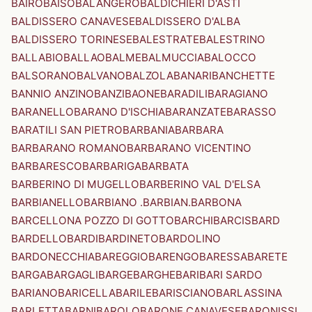
BAIRO
BAISO
BALANGERO
BALDICHIERI D'ASTI
BALDISSERO CANAVESE
BALDISSERO D'ALBA
BALDISSERO TORINESE
BALESTRATE
BALESTRINO
BALLABIO
BALLAO
BALME
BALMUCCIA
BALOCCO
BALSORANO
BALVANO
BALZOLA
BANARI
BANCHETTE
BANNIO ANZINO
BANZI
BAONE
BARADILI
BARAGIANO
BARANELLO
BARANO D'ISCHIA
BARANZATE
BARASSO
BARATILI SAN PIETRO
BARBANIA
BARBARA
BARBARANO ROMANO
BARBARANO VICENTINO
BARBARESCO
BARBARIGA
BARBATA
BARBERINO DI MUGELLO
BARBERINO VAL D'ELSA
BARBIANELLO
BARBIANO .BARBIAN.
BARBONA
BARCELLONA POZZO DI GOTTO
BARCHI
BARCIS
BARD
BARDELLO
BARDI
BARDINETO
BARDOLINO
BARDONECCHIA
BAREGGIO
BARENGO
BARESSA
BARETE
BARGA
BARGAGLI
BARGE
BARGHE
BARI
BARI SARDO
BARIANO
BARICELLA
BARILE
BARISCIANO
BARLASSINA
BARLETTA
BARNI
BAROLO
BARONE CANAVESE
BARONISSI