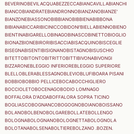
BEVERINO
BEVILACQUA
BEZZECCA
BIANCAVILLA
BIANCHI
BIANCO
BIANDRATE
BIANDRONNO
BIANZANO
BIANZE'
BIANZONE
BIASSONO
BIBBIANO
BIBBIENA
BIBBONA
BIBIANA
BICCARI
BICINICCO
BIDONI'
BIELLA
BIENNO
BIENO
BIENTINA
BIGARELLO
BINAGO
BINASCO
BINETTO
BIOGLIO
BIONAZ
BIONE
BIRORI
BISACCIA
BISACQUINO
BISCEGLIE
BISEGNA
BISENTI
BISIGNANO
BISTAGNO
BISUSCHIO
BITETTO
BITONTO
BITRITTO
BITTI
BIVONA
BIVONGI
BIZZARONE
BLEGGIO INFERIORE
BLEGGIO SUPERIORE
BLELLO
BLERA
BLESSAGNO
BLEVIO
BLUFI
BOARA PISANI
BOBBIO
BOBBIO PELLICE
BOCA
BOCCHIGLIERO
BOCCIOLETO
BOCENAGO
BODIO LOMNAGO
BOFFALORA D'ADDA
BOFFALORA SOPRA TICINO
BOGLIASCO
BOGNANCO
BOGOGNO
BOIANO
BOISSANO
BOLANO
BOLBENO
BOLGARE
BOLLATE
BOLLENGO
BOLOGNA
BOLOGNANO
BOLOGNETTA
BOLOGNOLA
BOLOTANA
BOLSENA
BOLTIERE
BOLZANO .BOZEN.