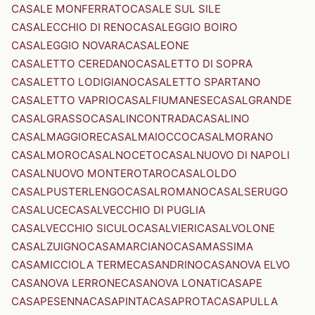
CASALE MONFERRATO
CASALE SUL SILE
CASALECCHIO DI RENO
CASALEGGIO BOIRO
CASALEGGIO NOVARA
CASALEONE
CASALETTO CEREDANO
CASALETTO DI SOPRA
CASALETTO LODIGIANO
CASALETTO SPARTANO
CASALETTO VAPRIO
CASALFIUMANESE
CASALGRANDE
CASALGRASSO
CASALINCONTRADA
CASALINO
CASALMAGGIORE
CASALMAIOCCO
CASALMORANO
CASALMORO
CASALNOCETO
CASALNUOVO DI NAPOLI
CASALNUOVO MONTEROTARO
CASALOLDO
CASALPUSTERLENGO
CASALROMANO
CASALSERUGO
CASALUCE
CASALVECCHIO DI PUGLIA
CASALVECCHIO SICULO
CASALVIERI
CASALVOLONE
CASALZUIGNO
CASAMARCIANO
CASAMASSIMA
CASAMICCIOLA TERME
CASANDRINO
CASANOVA ELVO
CASANOVA LERRONE
CASANOVA LONATI
CASAPE
CASAPESENNA
CASAPINTA
CASAPROTA
CASAPULLA