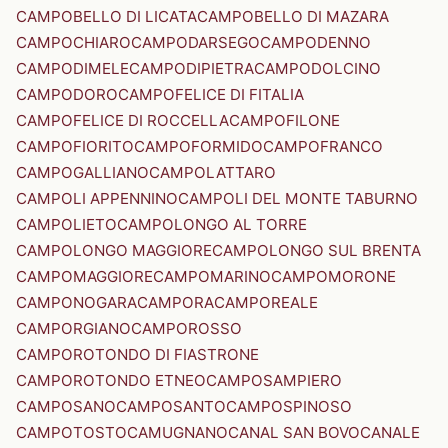
CAMPOBELLO DI LICATA
CAMPOBELLO DI MAZARA
CAMPOCHIARO
CAMPODARSEGO
CAMPODENNO
CAMPODIMELE
CAMPODIPIETRA
CAMPODOLCINO
CAMPODORO
CAMPOFELICE DI FITALIA
CAMPOFELICE DI ROCCELLA
CAMPOFILONE
CAMPOFIORITO
CAMPOFORMIDO
CAMPOFRANCO
CAMPOGALLIANO
CAMPOLATTARO
CAMPOLI APPENNINO
CAMPOLI DEL MONTE TABURNO
CAMPOLIETO
CAMPOLONGO AL TORRE
CAMPOLONGO MAGGIORE
CAMPOLONGO SUL BRENTA
CAMPOMAGGIORE
CAMPOMARINO
CAMPOMORONE
CAMPONOGARA
CAMPORA
CAMPOREALE
CAMPORGIANO
CAMPOROSSO
CAMPOROTONDO DI FIASTRONE
CAMPOROTONDO ETNEO
CAMPOSAMPIERO
CAMPOSANO
CAMPOSANTO
CAMPOSPINOSO
CAMPOTOSTO
CAMUGNANO
CANAL SAN BOVO
CANALE