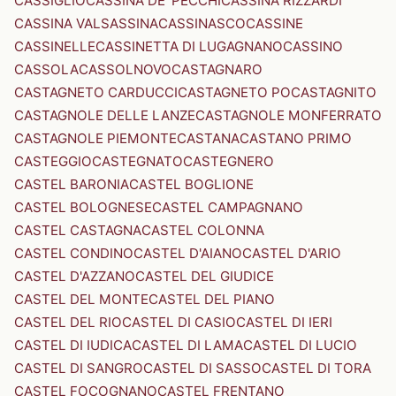
CASSIGLIO
CASSINA DE' PECCHI
CASSINA RIZZARDI
CASSINA VALSASSINA
CASSINASCO
CASSINE
CASSINELLE
CASSINETTA DI LUGAGNANO
CASSINO
CASSOLA
CASSOLNOVO
CASTAGNARO
CASTAGNETO CARDUCCI
CASTAGNETO PO
CASTAGNITO
CASTAGNOLE DELLE LANZE
CASTAGNOLE MONFERRATO
CASTAGNOLE PIEMONTE
CASTANA
CASTANO PRIMO
CASTEGGIO
CASTEGNATO
CASTEGNERO
CASTEL BARONIA
CASTEL BOGLIONE
CASTEL BOLOGNESE
CASTEL CAMPAGNANO
CASTEL CASTAGNA
CASTEL COLONNA
CASTEL CONDINO
CASTEL D'AIANO
CASTEL D'ARIO
CASTEL D'AZZANO
CASTEL DEL GIUDICE
CASTEL DEL MONTE
CASTEL DEL PIANO
CASTEL DEL RIO
CASTEL DI CASIO
CASTEL DI IERI
CASTEL DI IUDICA
CASTEL DI LAMA
CASTEL DI LUCIO
CASTEL DI SANGRO
CASTEL DI SASSO
CASTEL DI TORA
CASTEL FOCOGNANO
CASTEL FRENTANO