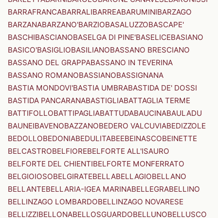
BARRAFRANCA
BARRALI
BARREA
BARUMINI
BARZAGO
BARZANA
BARZANO'
BARZIO
BASALUZZO
BASCAPE'
BASCHI
BASCIANO
BASELGA DI PINE'
BASELICE
BASIANO
BASICO'
BASIGLIO
BASILIANO
BASSANO BRESCIANO
BASSANO DEL GRAPPA
BASSANO IN TEVERINA
BASSANO ROMANO
BASSIANO
BASSIGNANA
BASTIA MONDOVI'
BASTIA UMBRA
BASTIDA DE' DOSSI
BASTIDA PANCARANA
BASTIGLIA
BATTAGLIA TERME
BATTIFOLLO
BATTIPAGLIA
BATTUDA
BAUCINA
BAULADU
BAUNEI
BAVENO
BAZZANO
BEDERO VALCUVIA
BEDIZZOLE
BEDOLLO
BEDONIA
BEDULITA
BEE
BEINASCO
BEINETTE
BELCASTRO
BELFIORE
BELFORTE ALL'ISAURO
BELFORTE DEL CHIENTI
BELFORTE MONFERRATO
BELGIOIOSO
BELGIRATE
BELLA
BELLAGIO
BELLANO
BELLANTE
BELLARIA-IGEA MARINA
BELLEGRA
BELLINO
BELLINZAGO LOMBARDO
BELLINZAGO NOVARESE
BELLIZZI
BELLONA
BELLOSGUARDO
BELLUNO
BELLUSCO