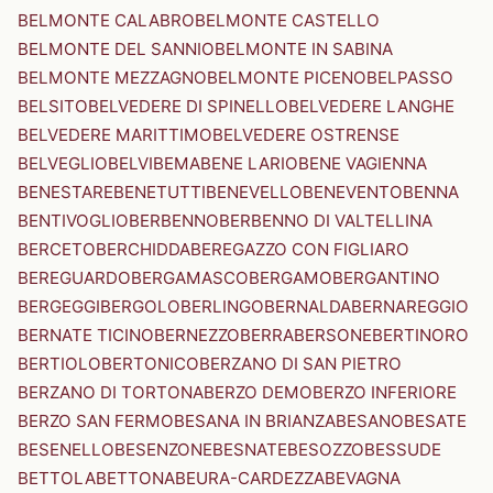
BELMONTE CALABRO
BELMONTE CASTELLO
BELMONTE DEL SANNIO
BELMONTE IN SABINA
BELMONTE MEZZAGNO
BELMONTE PICENO
BELPASSO
BELSITO
BELVEDERE DI SPINELLO
BELVEDERE LANGHE
BELVEDERE MARITTIMO
BELVEDERE OSTRENSE
BELVEGLIO
BELVI
BEMA
BENE LARIO
BENE VAGIENNA
BENESTARE
BENETUTTI
BENEVELLO
BENEVENTO
BENNA
BENTIVOGLIO
BERBENNO
BERBENNO DI VALTELLINA
BERCETO
BERCHIDDA
BEREGAZZO CON FIGLIARO
BEREGUARDO
BERGAMASCO
BERGAMO
BERGANTINO
BERGEGGI
BERGOLO
BERLINGO
BERNALDA
BERNAREGGIO
BERNATE TICINO
BERNEZZO
BERRA
BERSONE
BERTINORO
BERTIOLO
BERTONICO
BERZANO DI SAN PIETRO
BERZANO DI TORTONA
BERZO DEMO
BERZO INFERIORE
BERZO SAN FERMO
BESANA IN BRIANZA
BESANO
BESATE
BESENELLO
BESENZONE
BESNATE
BESOZZO
BESSUDE
BETTOLA
BETTONA
BEURA-CARDEZZA
BEVAGNA