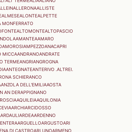
LI'
ALI' TERME
ALIA
ALIANO
ALLEIN
ALLERONA
ALLISTE
E
ALMESE
ALONTE
ALPETTE
A MONFERRATO
OFONTE
ALTOMONTE
ALTOPASCIO
NDOLA
AMANTEA
AMARO
O
AMOROSI
AMPEZZO
ANACAPRI
 MICCA
ANDRANO
ANDRATE
O TERME
ANGRI
ANGROGNA
OIA
ANTEGNATE
ANTERIVO .ALTREI.
RONA SCHIERANCO
A
ANZOLA DELL'EMILIA
AOSTA
N AN DER
APPIGNANO
RROSCIA
AQUILEIA
AQUILONIA
CEVIA
ARCHI
ARCIDOSSO
A
ARDAULI
ARDEA
ARDENNO
ENTERA
ARGUELLO
ARGUSTO
ARI
ENA DI CASTRO
ARLUNO
ARMENO