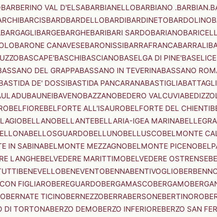
O
BARBERINO VAL D'ELSA
BARBIANELLO
BARBIANO .BARBIAN.
B
ARCHI
BARCIS
BARD
BARDELLO
BARDI
BARDINETO
BARDOLINO
B
A
BARGAGLI
BARGE
BARGHE
BARI
BARI SARDO
BARIANO
BARICEL
OLO
BARONE CANAVESE
BARONISSI
BARRAFRANCA
BARRALI
B
UZZO
BASCAPE'
BASCHI
BASCIANO
BASELGA DI PINE'
BASELICE
BASSANO DEL GRAPPA
BASSANO IN TEVERINA
BASSANO ROM
BASTIDA DE' DOSSI
BASTIDA PANCARANA
BASTIGLIA
BATTAGL
AULADU
BAUNEI
BAVENO
BAZZANO
BEDERO VALCUVIA
BEDIZZO
RO
BELFIORE
BELFORTE ALL'ISAURO
BELFORTE DEL CHIENTI
B
LAGIO
BELLANO
BELLANTE
BELLARIA-IGEA MARINA
BELLEGRA
ELLONA
BELLOSGUARDO
BELLUNO
BELLUSCO
BELMONTE CA
E IN SABINA
BELMONTE MEZZAGNO
BELMONTE PICENO
BELP
RE LANGHE
BELVEDERE MARITTIMO
BELVEDERE OSTRENSE
B
TUTTI
BENEVELLO
BENEVENTO
BENNA
BENTIVOGLIO
BERBENN
CON FIGLIARO
BEREGUARDO
BERGAMASCO
BERGAMO
BERGA
IO
BERNATE TICINO
BERNEZZO
BERRA
BERSONE
BERTINORO
BE
 DI TORTONA
BERZO DEMO
BERZO INFERIORE
BERZO SAN FE