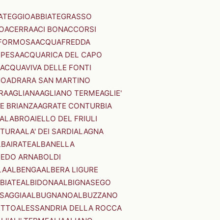
ATEGGIO
ABBIATEGRASSO
O
ACERRA
ACI BONACCORSI
FORMOSA
ACQUAFREDDA
PESA
ACQUARICA DEL CAPO
ACQUAVIVA DELLE FONTI
NO
ADRARA SAN MARTINO
RA
AGLIANA
AGLIANO TERME
AGLIE'
E BRIANZA
AGRATE CONTURBIA
CALABRO
AIELLO DEL FRIULI
STURA
ALA' DEI SARDI
ALAGNA
LBAIRATE
ALBANELLA
EDO ARNABOLDI
LA
ALBENGA
ALBERA LIGURE
BIATE
ALBIDONA
ALBIGNASEGO
SAGGIA
ALBUGNANO
ALBUZZANO
ETTO
ALESSANDRIA DELLA ROCCA