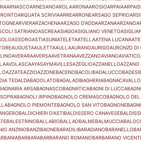
RA
ARNASCO
ARNESANO
AROLA
ARONA
AROSIO
ARPAIA
ARPAIS
TRONTO
ARQUATA SCRIVIA
ARRE
ARRONE
ARSAGO SEPRIO
ARSI
TOGNE
ARVIER
ARZACHENA
ARZAGO D'ADDA
ARZANA
ARZANO
A
SCOLI SATRIANO
ASCREA
ASIAGO
ASIGLIANO VENETO
ASIGLIA
SOLO
ASSORO
ASTI
ASUNI
ATELETA
ATELLA
ATENA LUCANA
ATE
TORE
AUGUSTA
AULETTA
AULLA
AURANO
AURIGO
AURONZO DI
LLINO
AVERARA
AVERSA
AVETRANA
AVEZZANO
AVIANO
AVIATICO
LA
AVOLASCA
AYAS
AYMAVILLES
AZEGLIO
AZZANELLO
AZZANO 
LO
AZZATE
AZZIO
AZZONE
BACENO
BACOLI
BADALUCCO
BADESI
DIA TEDALDA
BADOLATO
BAGALADI
BAGHERIA
BAGNACAVALLO
BAGNARIA ARSA
BAGNASCO
BAGNATICA
BAGNI DI LUCCA
BAGNO
 SOPRA
BAGNOLI IRPINO
BAGNOLO CREMASCO
BAGNOLO DEL
LLA
BAGNOLO PIEMONTE
BAGNOLO SAN VITO
BAGNONE
BAGN
ANGERO
BALDICHIERI D'ASTI
BALDISSERO CANAVESE
BALDISS
ATE
BALESTRINO
BALLABIO
BALLAO
BALME
BALMUCCIA
BALOC
NIO ANZINO
BANZI
BAONE
BARADILI
BARAGIANO
BARANELLO
BA
ARBANIA
BARBARA
BARBARANO ROMANO
BARBARANO VICENT