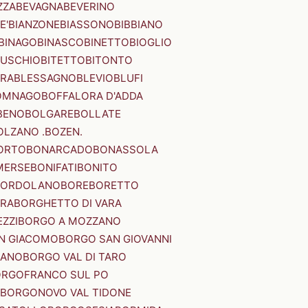
ZZA
BEVAGNA
BEVERINO
E'
BIANZONE
BIASSONO
BIBBIANO
BINAGO
BINASCO
BINETTO
BIOGLIO
SUSCHIO
BITETTO
BITONTO
ERA
BLESSAGNO
BLEVIO
BLUFI
OMNAGO
BOFFALORA D'ADDA
BENO
BOLGARE
BOLLATE
OLZANO .BOZEN.
ORTO
BONARCADO
BONASSOLA
MERSE
BONIFATI
BONITO
BORDOLANO
BORE
BORETTO
ERA
BORGHETTO DI VARA
ZZI
BORGO A MOZZANO
N GIACOMO
BORGO SAN GIOVANNI
NANO
BORGO VAL DI TARO
RGOFRANCO SUL PO
BORGONOVO VAL TIDONE