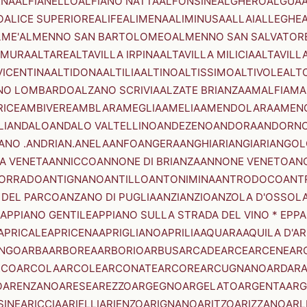
ENA
ALFIANELLO
ALFIANO NATTA
ALFONSINE
ALGHERO
ALGUA
A
O
ALICE SUPERIORE
ALIFE
ALIMENA
ALIMINUSA
ALLAI
ALLEGHE
LME'
ALMENNO SAN BARTOLOMEO
ALMENNO SAN SALVATOR
AMURA
ALTARE
ALTAVILLA IRPINA
ALTAVILLA MILICIA
ALTAVILL
VICENTINA
ALTIDONA
ALTILIA
ALTINO
ALTISSIMO
ALTIVOLE
ALT
NO LOMBARDO
ALZANO SCRIVIA
ALZATE BRIANZA
AMALFI
AMA
RICE
AMBIVERE
AMBLAR
AMEGLIA
AMELIA
AMENDOLARA
AMEN
LI
ANDALO
ANDALO VALTELLINO
ANDEZENO
ANDORA
ANDORNO
ANO .ANDRIAN.
ANELA
ANFO
ANGERA
ANGHIARI
ANGIARI
ANGOL
A VENETA
ANNICCO
ANNONE DI BRIANZA
ANNONE VENETO
AN
CORRADO
ANTIGNANO
ANTILLO
ANTONIMINA
ANTRODOCO
ANT
 DEL PARCO
ANZANO DI PUGLIA
ANZI
ANZIO
ANZOLA D'OSSOL
APPIANO GENTILE
APPIANO SULLA STRADA DEL VINO * EPPA
APRICALE
APRICENA
APRIGLIANO
APRILIA
AQUARA
AQUILA D'A
NGO
ARBA
ARBOREA
ARBORIO
ARBUS
ARCADE
ARCE
ARCENE
AR
RCO
ARCOLA
ARCOLE
ARCONATE
ARCORE
ARCUGNANO
ARDAR
O
ARENZANO
ARESE
AREZZO
ARGEGNO
ARGELATO
ARGENTA
ARG
SINE
ARICCIA
ARIELLI
ARIENZO
ARIGNANO
ARITZO
ARIZZANO
ARL