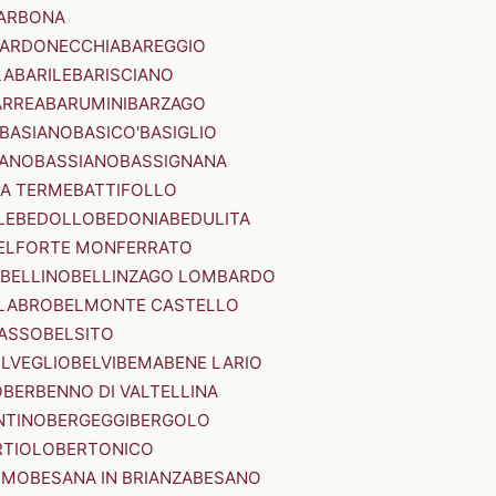
ARBONA
ARDONECCHIA
BAREGGIO
LA
BARILE
BARISCIANO
ARREA
BARUMINI
BARZAGO
BASIANO
BASICO'
BASIGLIO
ANO
BASSIANO
BASSIGNANA
IA TERME
BATTIFOLLO
LE
BEDOLLO
BEDONIA
BEDULITA
ELFORTE MONFERRATO
BELLINO
BELLINZAGO LOMBARDO
LABRO
BELMONTE CASTELLO
ASSO
BELSITO
ELVEGLIO
BELVI
BEMA
BENE LARIO
O
BERBENNO DI VALTELLINA
NTINO
BERGEGGI
BERGOLO
RTIOLO
BERTONICO
RMO
BESANA IN BRIANZA
BESANO