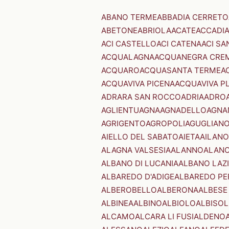
ABANO TERME
ABBADIA CERRETO
ABETONE
ABRIOLA
ACATE
ACCADI
ACI CASTELLO
ACI CATENA
ACI SA
ACQUALAGNA
ACQUANEGRA CRE
ACQUARO
ACQUASANTA TERME
A
ACQUAVIVA PICENA
ACQUAVIVA P
ADRARA SAN ROCCO
ADRIA
ADRO
AGLIENTU
AGNA
AGNADELLO
AGNA
AGRIGENTO
AGROPOLI
AGUGLIAN
AIELLO DEL SABATO
AIETA
AILANO
ALAGNA VALSESIA
ALANNO
ALANO
ALBANO DI LUCANIA
ALBANO LAZ
ALBAREDO D'ADIGE
ALBAREDO PE
ALBEROBELLO
ALBERONA
ALBESE
ALBINEA
ALBINO
ALBIOLO
ALBISOL
ALCAMO
ALCARA LI FUSI
ALDENO