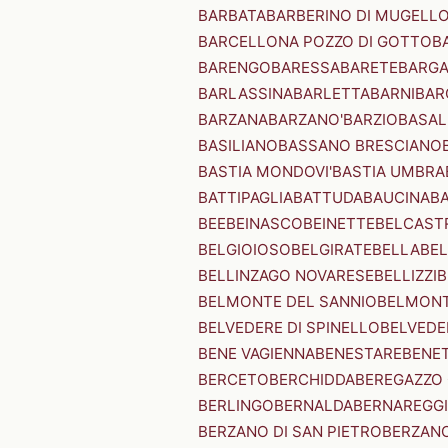
BARBATA
BARBERINO DI MUGELL
BARCELLONA POZZO DI GOTTO
B
BARENGO
BARESSA
BARETE
BARG
BARLASSINA
BARLETTA
BARNI
BAR
BARZANA
BARZANO'
BARZIO
BASAL
BASILIANO
BASSANO BRESCIANO
BASTIA MONDOVI'
BASTIA UMBRA
BATTIPAGLIA
BATTUDA
BAUCINA
B
BEE
BEINASCO
BEINETTE
BELCAST
BELGIOIOSO
BELGIRATE
BELLA
BEL
BELLINZAGO NOVARESE
BELLIZZI
B
BELMONTE DEL SANNIO
BELMONT
BELVEDERE DI SPINELLO
BELVEDE
BENE VAGIENNA
BENESTARE
BENE
BERCETO
BERCHIDDA
BEREGAZZO 
BERLINGO
BERNALDA
BERNAREGG
BERZANO DI SAN PIETRO
BERZANO