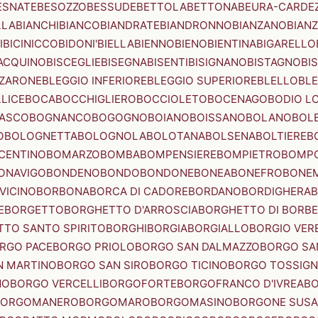
ESNATE
BESOZZO
BESSUDE
BETTOLA
BETTONA
BEURA-CARDE
LLA
BIANCHI
BIANCO
BIANDRATE
BIANDRONNO
BIANZANO
BIANZ
I
BICINICCO
BIDONI'
BIELLA
BIENNO
BIENO
BIENTINA
BIGARELLO
ACQUINO
BISCEGLIE
BISEGNA
BISENTI
BISIGNANO
BISTAGNO
BI
ZZARONE
BLEGGIO INFERIORE
BLEGGIO SUPERIORE
BLELLO
BL
LICE
BOCA
BOCCHIGLIERO
BOCCIOLETO
BOCENAGO
BODIO L
IASCO
BOGNANCO
BOGOGNO
BOIANO
BOISSANO
BOLANO
BOL
O
BOLOGNETTA
BOLOGNOLA
BOLOTANA
BOLSENA
BOLTIERE
B
CENTINO
BOMARZO
BOMBA
BOMPENSIERE
BOMPIETRO
BOMP
ONAVIGO
BONDENO
BONDO
BONDONE
BONEA
BONEFRO
BONE
VICINO
BORBONA
BORCA DI CADORE
BORDANO
BORDIGHERA
E
BORGETTO
BORGHETTO D'ARROSCIA
BORGHETTO DI BORB
TO SANTO SPIRITO
BORGHI
BORGIA
BORGIALLO
BORGIO VERE
RGO PACE
BORGO PRIOLO
BORGO SAN DALMAZZO
BORGO SA
N MARTINO
BORGO SAN SIRO
BORGO TICINO
BORGO TOSSIG
NO
BORGO VERCELLI
BORGOFORTE
BORGOFRANCO D'IVREA
BO
BORGOMANERO
BORGOMARO
BORGOMASINO
BORGONE SUSA