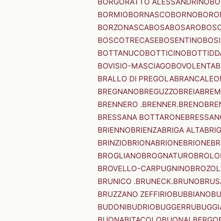
BORGORATTO ALESSANDRINO
BO
BORMIO
BORNASCO
BORNO
BORO
BORZONASCA
BOSA
BOSARO
BOSC
BOSCOTRECASE
BOSENTINO
BOSI
BOTTANUCO
BOTTICINO
BOTTIDD
BOVISIO-MASCIAGO
BOVOLENTA
B
BRALLO DI PREGOLA
BRANCALEO
BREGNANO
BREGUZZO
BREIA
BREM
BRENNERO .BRENNER.
BRENO
BRE
BRESSANA BOTTARONE
BRESSANO
BRIENNO
BRIENZA
BRIGA ALTA
BRI
BRINZIO
BRIONA
BRIONE
BRIONE
BR
BROGLIANO
BROGNATURO
BROLO
BROVELLO-CARPUGNINO
BROZO
BRUNICO .BRUNECK.
BRUNO
BRUS
BRUZZANO ZEFFIRIO
BUBBIANO
BU
BUDONI
BUDRIO
BUGGERRU
BUGGI
BUONABITACOLO
BUONALBERGO