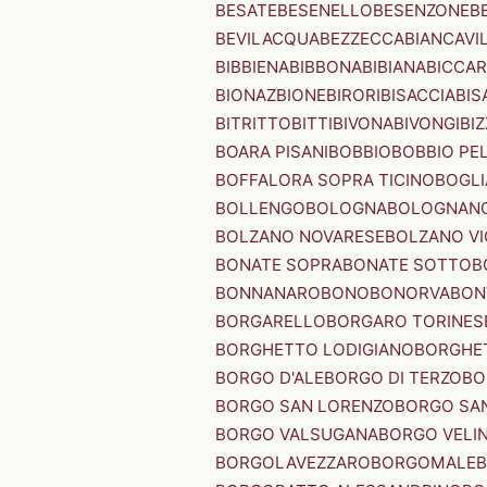
BESATE
BESENELLO
BESENZONE
B
BEVILACQUA
BEZZECCA
BIANCAVI
BIBBIENA
BIBBONA
BIBIANA
BICCAR
BIONAZ
BIONE
BIRORI
BISACCIA
BIS
BITRITTO
BITTI
BIVONA
BIVONGI
BI
BOARA PISANI
BOBBIO
BOBBIO PEL
BOFFALORA SOPRA TICINO
BOGL
BOLLENGO
BOLOGNA
BOLOGNAN
BOLZANO NOVARESE
BOLZANO VI
BONATE SOPRA
BONATE SOTTO
B
BONNANARO
BONO
BONORVA
BON
BORGARELLO
BORGARO TORINES
BORGHETTO LODIGIANO
BORGHET
BORGO D'ALE
BORGO DI TERZO
BO
BORGO SAN LORENZO
BORGO SA
BORGO VALSUGANA
BORGO VELI
BORGOLAVEZZARO
BORGOMALE