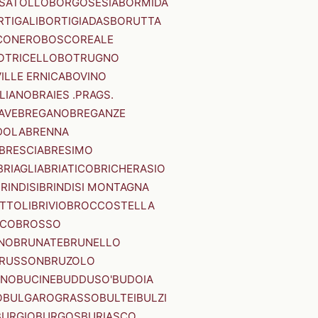
SATOLLO
BORGOSESIA
BORMIDA
RTIGALI
BORTIGIADAS
BORUTTA
CONERO
BOSCOREALE
OTRICELLO
BOTRUGNO
ILLE ERNICA
BOVINO
LIANO
BRAIES .PRAGS.
IAVE
BREGANO
BREGANZE
DOLA
BRENNA
BRESCIA
BRESIMO
BRIAGLIA
BRIATICO
BRICHERASIO
RINDISI
BRINDISI MONTAGNA
ITTOLI
BRIVIO
BROCCOSTELLA
SCO
BROSSO
NO
BRUNATE
BRUNELLO
RUSSON
BRUZOLO
INO
BUCINE
BUDDUSO'
BUDOIA
O
BULGAROGRASSO
BULTEI
BULZI
BURGIO
BURGOS
BURIASCO