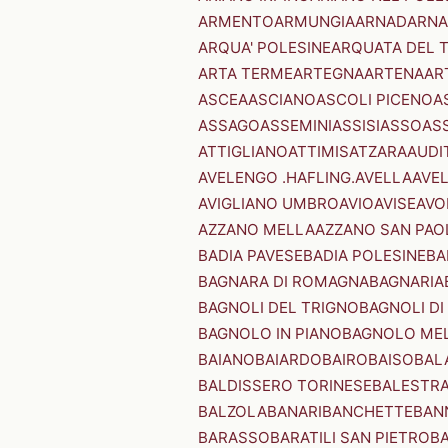
ARMENTO
ARMUNGIA
ARNAD
ARNA
ARQUA' POLESINE
ARQUATA DEL 
ARTA TERME
ARTEGNA
ARTENA
AR
ASCEA
ASCIANO
ASCOLI PICENO
A
ASSAGO
ASSEMINI
ASSISI
ASSO
AS
ATTIGLIANO
ATTIMIS
ATZARA
AUDI
AVELENGO .HAFLING.
AVELLA
AVE
AVIGLIANO UMBRO
AVIO
AVISE
AVO
AZZANO MELLA
AZZANO SAN PAO
BADIA PAVESE
BADIA POLESINE
BA
BAGNARA DI ROMAGNA
BAGNARIA
BAGNOLI DEL TRIGNO
BAGNOLI DI
BAGNOLO IN PIANO
BAGNOLO ME
BAIANO
BAIARDO
BAIRO
BAISO
BAL
BALDISSERO TORINESE
BALESTR
BALZOLA
BANARI
BANCHETTE
BAN
BARASSO
BARATILI SAN PIETRO
B