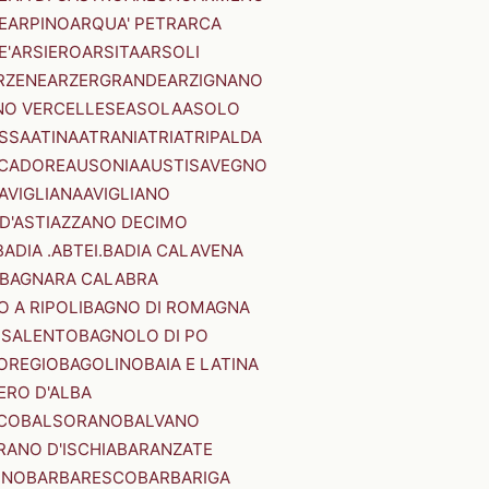
E
ARPINO
ARQUA' PETRARCA
E'
ARSIERO
ARSITA
ARSOLI
RZENE
ARZERGRANDE
ARZIGNANO
NO VERCELLESE
ASOLA
ASOLO
SSA
ATINA
ATRANI
ATRI
ATRIPALDA
 CADORE
AUSONIA
AUSTIS
AVEGNO
AVIGLIANA
AVIGLIANO
D'ASTI
AZZANO DECIMO
BADIA .ABTEI.
BADIA CALAVENA
BAGNARA CALABRA
 A RIPOLI
BAGNO DI ROMAGNA
 SALENTO
BAGNOLO DI PO
OREGIO
BAGOLINO
BAIA E LATINA
ERO D'ALBA
CO
BALSORANO
BALVANO
RANO D'ISCHIA
BARANZATE
INO
BARBARESCO
BARBARIGA