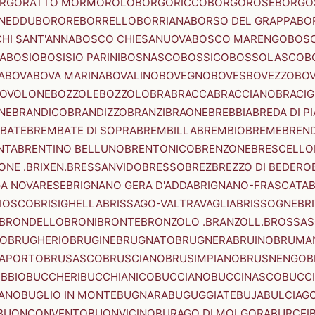
RGORATTO MORMOROLO
BORGORICCO
BORGOROSE
BORGO
NEDDU
BORORE
BORRELLO
BORRIANA
BORSO DEL GRAPPA
BO
HI SANT'ANNA
BOSCO CHIESANUOVA
BOSCO MARENGO
BOS
A
BOSIO
BOSISIO PARINI
BOSNASCO
BOSSICO
BOSSOLASCO
B
A
BOVA
BOVA MARINA
BOVALINO
BOVEGNO
BOVES
BOVEZZO
BOV
OVOLONE
BOZZOLE
BOZZOLO
BRA
BRACCA
BRACCIANO
BRACIG
NE
BRANDICO
BRANDIZZO
BRANZI
BRAONE
BREBBIA
BREDA DI P
BATE
BREMBATE DI SOPRA
BREMBILLA
BREMBIO
BREME
BREN
NTA
BRENTINO BELLUNO
BRENTONICO
BRENZONE
BRESCELLO
NE .BRIXEN.
BRESSANVIDO
BRESSO
BREZ
BREZZO DI BEDERO
GA NOVARESE
BRIGNANO GERA D'ADDA
BRIGNANO-FRASCATA
B
IOSCO
BRISIGHELLA
BRISSAGO-VALTRAVAGLIA
BRISSOGNE
BR
BRONDELLO
BRONI
BRONTE
BRONZOLO .BRANZOLL.
BROSSA
LO
BRUGHERIO
BRUGINE
BRUGNATO
BRUGNERA
BRUINO
BRUMA
APORTO
BRUSASCO
BRUSCIANO
BRUSIMPIANO
BRUSNENGO
B
BBIO
BUCCHERI
BUCCHIANICO
BUCCIANO
BUCCINASCO
BUCC
ANO
BUGLIO IN MONTE
BUGNARA
BUGUGGIATE
BUJA
BULCIAG
BUONCONVENTO
BUONVICINO
BURAGO DI MOLGORA
BURCEI