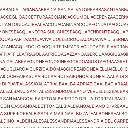
ABBADIA LARIANA
ABBADIA SAN SALVATORE
ABBASANTA
ABB
A
ACCEGLIO
ACCETTURA
ACCIANO
ACCUMOLI
ACERENZA
ACERN
NT'ANTONIO
ACIREALE
ACQUACANINA
ACQUAFONDATA
ACQUA
MONESE
ACQUANEGRA SUL CHIESE
ACQUAPENDENTE
ACQUAP
CQUASPARTA
ACQUAVIVA COLLECROCE
ACQUAVIVA D'ISERNIA
LATANI
ACQUEDOLCI
ACQUI TERME
ACRI
ACUTO
ADELFIA
ADRA
AFFI
AFFILE
AFRAGOLA
AFRICO
AGAZZANO
AGEROLA
AGGIUS
AGI
NA CALABRA
AGNONE
AGNOSINE
AGORDO
AGOSTA
AGRA
AGRAT
O
AGUGLIARO
AICURZIO
AIDOMAGGIORE
AIDONE
AIELLI
AIELLO 
AILOCHE
AIRASCA
AIROLA
AIROLE
AIRUNO
AISONE
ALA
ALA DI 
 DI PIAVE
ALASSIO
ALATRI
ALBA
ALBA ADRIATICA
ALBAGIARA
A
IALE
ALBANO SANT'ALESSANDRO
ALBANO VERCELLESE
ALBAR
R SAN MARCO
ALBARETO
ALBARETTO DELLA TORRE
ALBAVIL
 CON CASSANO
ALBETTONE
ALBI
ALBIANO
ALBIANO D'IVREA
AL
A SUPERIORE
ALBISSOLA MARINA
ALBIZZATE
ALBONESE
ALBO
ALDINO .ALDEIN.
ALES
ALESSANDRIA
ALESSANDRIA DEL CARR