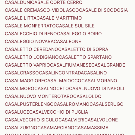
CASALDUNI
CASALE CORTE CERRO
CASALE CREMASCO-VIDOLASCO
CASALE DI SCODOSIA
CASALE LITTA
CASALE MARITTIMO
CASALE MONFERRATO
CASALE SUL SILE
CASALECCHIO DI RENO
CASALEGGIO BOIRO
CASALEGGIO NOVARA
CASALEONE
CASALETTO CEREDANO
CASALETTO DI SOPRA
CASALETTO LODIGIANO
CASALETTO SPARTANO
CASALETTO VAPRIO
CASALFIUMANESE
CASALGRANDE
CASALGRASSO
CASALINCONTRADA
CASALINO
CASALMAGGIORE
CASALMAIOCCO
CASALMORANO
CASALMORO
CASALNOCETO
CASALNUOVO DI NAPOLI
CASALNUOVO MONTEROTARO
CASALOLDO
CASALPUSTERLENGO
CASALROMANO
CASALSERUGO
CASALUCE
CASALVECCHIO DI PUGLIA
CASALVECCHIO SICULO
CASALVIERI
CASALVOLONE
CASALZUIGNO
CASAMARCIANO
CASAMASSIMA