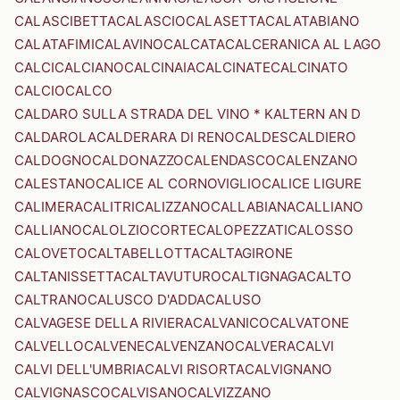
CALASCIBETTA
CALASCIO
CALASETTA
CALATABIANO
CALATAFIMI
CALAVINO
CALCATA
CALCERANICA AL LAGO
CALCI
CALCIANO
CALCINAIA
CALCINATE
CALCINATO
CALCIO
CALCO
CALDARO SULLA STRADA DEL VINO * KALTERN AN D
CALDAROLA
CALDERARA DI RENO
CALDES
CALDIERO
CALDOGNO
CALDONAZZO
CALENDASCO
CALENZANO
CALESTANO
CALICE AL CORNOVIGLIO
CALICE LIGURE
CALIMERA
CALITRI
CALIZZANO
CALLABIANA
CALLIANO
CALLIANO
CALOLZIOCORTE
CALOPEZZATI
CALOSSO
CALOVETO
CALTABELLOTTA
CALTAGIRONE
CALTANISSETTA
CALTAVUTURO
CALTIGNAGA
CALTO
CALTRANO
CALUSCO D'ADDA
CALUSO
CALVAGESE DELLA RIVIERA
CALVANICO
CALVATONE
CALVELLO
CALVENE
CALVENZANO
CALVERA
CALVI
CALVI DELL'UMBRIA
CALVI RISORTA
CALVIGNANO
CALVIGNASCO
CALVISANO
CALVIZZANO