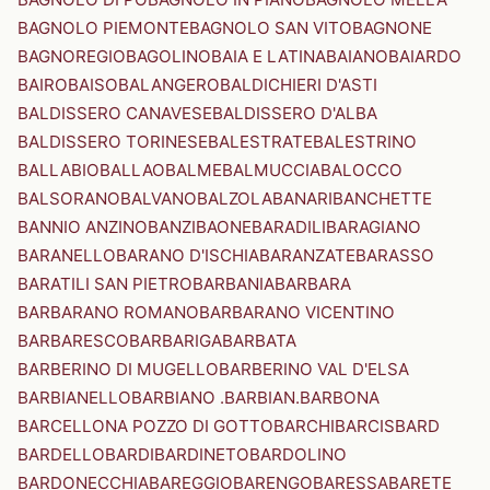
BAGNOLO PIEMONTE
BAGNOLO SAN VITO
BAGNONE
BAGNOREGIO
BAGOLINO
BAIA E LATINA
BAIANO
BAIARDO
BAIRO
BAISO
BALANGERO
BALDICHIERI D'ASTI
BALDISSERO CANAVESE
BALDISSERO D'ALBA
BALDISSERO TORINESE
BALESTRATE
BALESTRINO
BALLABIO
BALLAO
BALME
BALMUCCIA
BALOCCO
BALSORANO
BALVANO
BALZOLA
BANARI
BANCHETTE
BANNIO ANZINO
BANZI
BAONE
BARADILI
BARAGIANO
BARANELLO
BARANO D'ISCHIA
BARANZATE
BARASSO
BARATILI SAN PIETRO
BARBANIA
BARBARA
BARBARANO ROMANO
BARBARANO VICENTINO
BARBARESCO
BARBARIGA
BARBATA
BARBERINO DI MUGELLO
BARBERINO VAL D'ELSA
BARBIANELLO
BARBIANO .BARBIAN.
BARBONA
BARCELLONA POZZO DI GOTTO
BARCHI
BARCIS
BARD
BARDELLO
BARDI
BARDINETO
BARDOLINO
BARDONECCHIA
BAREGGIO
BARENGO
BARESSA
BARETE