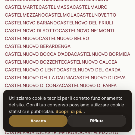
CASTELMARTE
CASTELMASSA
CASTELMAURO
CASTELMEZZANO
CASTELMOLA
CASTELNOVETTO
CASTELNOVO BARIANO
CASTELNOVO DEL FRIULI
CASTELNOVO DI SOTTO
CASTELNOVO NE' MONTI
CASTELNUOVO
CASTELNUOVO BELBO
CASTELNUOVO BERARDENGA
CASTELNUOVO BOCCA D'ADDA
CASTELNUOVO BORMIDA
CASTELNUOVO BOZZENTE
CASTELNUOVO CALCEA
CASTELNUOVO CILENTO
CASTELNUOVO DEL GARDA
CASTELNUOVO DELLA DAUNIA
CASTELNUOVO DI CEVA
CASTELNUOVO DI CONZA
CASTELNUOVO DI FARFA
CASTELNUOVO DI GARFAGNANA
Utilizziamo cookie tecnici per il corretto funzionamento
CASTELNUOVO DI PORTO
CASTELNUOVO DON BOSCO
del sito. Con il tuo consenso possiamo utilizzare cookie
CASTELNUOVO MAGRA
CASTELNUOVO NIGRA
statistici e pubblicitari.
Scopri di più
.
CASTELNUOVO PARANO
CASTELNUOVO RANGONE
Accetta
Rifiuta
CASTELNUOVO SCRIVIA
CASTELNUOVO VAL DI CECINA
CASTELPAGANO
CASTELPETROSO
CASTELPIZZUTO