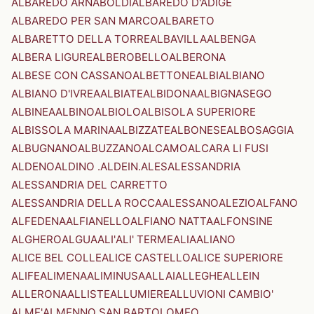
ALBAREDO ARNABOLDI
ALBAREDO D'ADIGE
ALBAREDO PER SAN MARCO
ALBARETO
ALBARETTO DELLA TORRE
ALBAVILLA
ALBENGA
ALBERA LIGURE
ALBEROBELLO
ALBERONA
ALBESE CON CASSANO
ALBETTONE
ALBI
ALBIANO
ALBIANO D'IVREA
ALBIATE
ALBIDONA
ALBIGNASEGO
ALBINEA
ALBINO
ALBIOLO
ALBISOLA SUPERIORE
ALBISSOLA MARINA
ALBIZZATE
ALBONESE
ALBOSAGGIA
ALBUGNANO
ALBUZZANO
ALCAMO
ALCARA LI FUSI
ALDENO
ALDINO .ALDEIN.
ALES
ALESSANDRIA
ALESSANDRIA DEL CARRETTO
ALESSANDRIA DELLA ROCCA
ALESSANO
ALEZIO
ALFANO
ALFEDENA
ALFIANELLO
ALFIANO NATTA
ALFONSINE
ALGHERO
ALGUA
ALI'
ALI' TERME
ALIA
ALIANO
ALICE BEL COLLE
ALICE CASTELLO
ALICE SUPERIORE
ALIFE
ALIMENA
ALIMINUSA
ALLAI
ALLEGHE
ALLEIN
ALLERONA
ALLISTE
ALLUMIERE
ALLUVIONI CAMBIO'
ALME'
ALMENNO SAN BARTOLOMEO