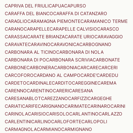
CAPRIVA DEL FRIULI
CAPUA
CAPURSO
CARAFFA DEL BIANCO
CARAFFA DI CATANZARO
CARAGLIO
CARAMAGNA PIEMONTE
CARAMANICO TERME
CARANO
CARAPELLE
CARAPELLE CALVISIO
CARASCO
CARASSAI
CARATE BRIANZA
CARATE URIO
CARAVAGGIO
CARAVATE
CARAVINO
CARAVONICA
CARBOGNANO
CARBONARA AL TICINO
CARBONARA DI NOLA
CARBONARA DI PO
CARBONARA SCRIVIA
CARBONATE
CARBONE
CARBONERA
CARBONIA
CARCARE
CARCERI
CARCOFORO
CARDANO AL CAMPO
CARDE'
CARDEDU
CARDETO
CARDINALE
CARDITO
CAREGGINE
CAREMA
CARENNO
CARENTINO
CARERI
CARESANA
CARESANABLOT
CAREZZANO
CARFIZZI
CARGEGHE
CARIATI
CARIFE
CARIGNANO
CARIMATE
CARINARO
CARINI
CARINOLA
CARISIO
CARISOLO
CARLANTINO
CARLAZZO
CARLENTINI
CARLINO
CARLOFORTE
CARLOPOLI
CARMAGNOLA
CARMIANO
CARMIGNANO