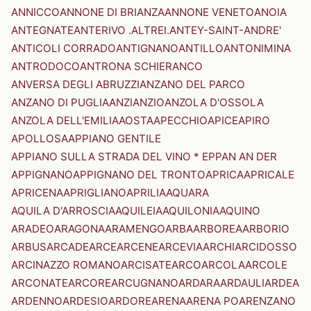
ANNICCO
ANNONE DI BRIANZA
ANNONE VENETO
ANOIA
ANTEGNATE
ANTERIVO .ALTREI.
ANTEY-SAINT-ANDRE'
ANTICOLI CORRADO
ANTIGNANO
ANTILLO
ANTONIMINA
ANTRODOCO
ANTRONA SCHIERANCO
ANVERSA DEGLI ABRUZZI
ANZANO DEL PARCO
ANZANO DI PUGLIA
ANZI
ANZIO
ANZOLA D'OSSOLA
ANZOLA DELL'EMILIA
AOSTA
APECCHIO
APICE
APIRO
APOLLOSA
APPIANO GENTILE
APPIANO SULLA STRADA DEL VINO * EPPAN AN DER
APPIGNANO
APPIGNANO DEL TRONTO
APRICA
APRICALE
APRICENA
APRIGLIANO
APRILIA
AQUARA
AQUILA D'ARROSCIA
AQUILEIA
AQUILONIA
AQUINO
ARADEO
ARAGONA
ARAMENGO
ARBA
ARBOREA
ARBORIO
ARBUS
ARCADE
ARCE
ARCENE
ARCEVIA
ARCHI
ARCIDOSSO
ARCINAZZO ROMANO
ARCISATE
ARCO
ARCOLA
ARCOLE
ARCONATE
ARCORE
ARCUGNANO
ARDARA
ARDAULI
ARDEA
ARDENNO
ARDESIO
ARDORE
ARENA
ARENA PO
ARENZANO