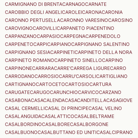
CARMIGNANO DI BRENTA
CARNAGO
CARNATE
CAROBBIO DEGLI ANGELI
CAROLEI
CARONA
CARONIA
CARONNO PERTUSELLA
CARONNO VARESINO
CAROSINO
CAROVIGNO
CAROVILLI
CARPANETO PIACENTINO
CARPANZANO
CARPASIO
CARPEGNA
CARPENEDOLO
CARPENETO
CARPI
CARPIANO
CARPIGNANO SALENTINO
CARPIGNANO SESIA
CARPINETI
CARPINETO DELLA NORA
CARPINETO ROMANO
CARPINETO SINELLO
CARPINO
CARPINONE
CARRARA
CARRE'
CARREGA LIGURE
CARRO
CARRODANO
CARROSIO
CARRU'
CARSOLI
CARTIGLIANO
CARTIGNANO
CARTOCETO
CARTOSIO
CARTURA
CARUGATE
CARUGO
CARUNCHIO
CARVICO
CARZANO
CASABONA
CASACALENDA
CASACANDITELLA
CASAGIOVE
CASAL CERMELLI
CASAL DI PRINCIPE
CASAL VELINO
CASALANGUIDA
CASALATTICO
CASALBELTRAME
CASALBORDINO
CASALBORE
CASALBORGONE
CASALBUONO
CASALBUTTANO ED UNITI
CASALCIPRANO