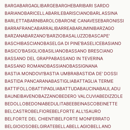
BARGA
BARGAGLI
BARGE
BARGHE
BARI
BARI SARDO
BARIANO
BARICELLA
BARILE
BARISCIANO
BARLASSINA
BARLETTA
BARNI
BAROLO
BARONE CANAVESE
BARONISSI
BARRAFRANCA
BARRALI
BARREA
BARUMINI
BARZAGO
BARZANA
BARZANO'
BARZIO
BASALUZZO
BASCAPE'
BASCHI
BASCIANO
BASELGA DI PINE'
BASELICE
BASIANO
BASICO'
BASIGLIO
BASILIANO
BASSANO BRESCIANO
BASSANO DEL GRAPPA
BASSANO IN TEVERINA
BASSANO ROMANO
BASSIANO
BASSIGNANA
BASTIA MONDOVI'
BASTIA UMBRA
BASTIDA DE' DOSSI
BASTIDA PANCARANA
BASTIGLIA
BATTAGLIA TERME
BATTIFOLLO
BATTIPAGLIA
BATTUDA
BAUCINA
BAULADU
BAUNEI
BAVENO
BAZZANO
BEDERO VALCUVIA
BEDIZZOLE
BEDOLLO
BEDONIA
BEDULITA
BEE
BEINASCO
BEINETTE
BELCASTRO
BELFIORE
BELFORTE ALL'ISAURO
BELFORTE DEL CHIENTI
BELFORTE MONFERRATO
BELGIOIOSO
BELGIRATE
BELLA
BELLAGIO
BELLANO