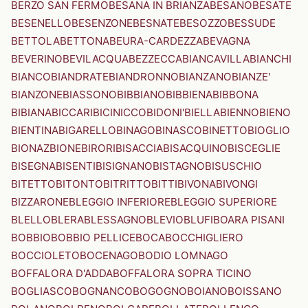
BERZO SAN FERMO
BESANA IN BRIANZA
BESANO
BESATE
BESENELLO
BESENZONE
BESNATE
BESOZZO
BESSUDE
BETTOLA
BETTONA
BEURA-CARDEZZA
BEVAGNA
BEVERINO
BEVILACQUA
BEZZECCA
BIANCAVILLA
BIANCHI
BIANCO
BIANDRATE
BIANDRONNO
BIANZANO
BIANZE'
BIANZONE
BIASSONO
BIBBIANO
BIBBIENA
BIBBONA
BIBIANA
BICCARI
BICINICCO
BIDONI'
BIELLA
BIENNO
BIENO
BIENTINA
BIGARELLO
BINAGO
BINASCO
BINETTO
BIOGLIO
BIONAZ
BIONE
BIRORI
BISACCIA
BISACQUINO
BISCEGLIE
BISEGNA
BISENTI
BISIGNANO
BISTAGNO
BISUSCHIO
BITETTO
BITONTO
BITRITTO
BITTI
BIVONA
BIVONGI
BIZZARONE
BLEGGIO INFERIORE
BLEGGIO SUPERIORE
BLELLO
BLERA
BLESSAGNO
BLEVIO
BLUFI
BOARA PISANI
BOBBIO
BOBBIO PELLICE
BOCA
BOCCHIGLIERO
BOCCIOLETO
BOCENAGO
BODIO LOMNAGO
BOFFALORA D'ADDA
BOFFALORA SOPRA TICINO
BOGLIASCO
BOGNANCO
BOGOGNO
BOIANO
BOISSANO