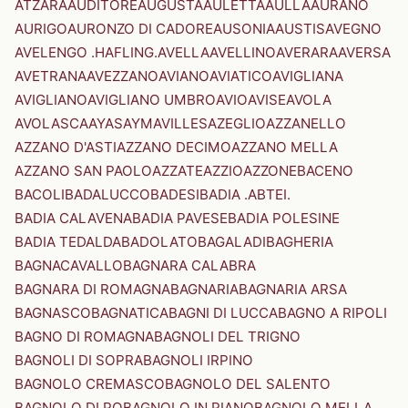
ATZARA
AUDITORE
AUGUSTA
AULETTA
AULLA
AURANO
AURIGO
AURONZO DI CADORE
AUSONIA
AUSTIS
AVEGNO
AVELENGO .HAFLING.
AVELLA
AVELLINO
AVERARA
AVERSA
AVETRANA
AVEZZANO
AVIANO
AVIATICO
AVIGLIANA
AVIGLIANO
AVIGLIANO UMBRO
AVIO
AVISE
AVOLA
AVOLASCA
AYAS
AYMAVILLES
AZEGLIO
AZZANELLO
AZZANO D'ASTI
AZZANO DECIMO
AZZANO MELLA
AZZANO SAN PAOLO
AZZATE
AZZIO
AZZONE
BACENO
BACOLI
BADALUCCO
BADESI
BADIA .ABTEI.
BADIA CALAVENA
BADIA PAVESE
BADIA POLESINE
BADIA TEDALDA
BADOLATO
BAGALADI
BAGHERIA
BAGNACAVALLO
BAGNARA CALABRA
BAGNARA DI ROMAGNA
BAGNARIA
BAGNARIA ARSA
BAGNASCO
BAGNATICA
BAGNI DI LUCCA
BAGNO A RIPOLI
BAGNO DI ROMAGNA
BAGNOLI DEL TRIGNO
BAGNOLI DI SOPRA
BAGNOLI IRPINO
BAGNOLO CREMASCO
BAGNOLO DEL SALENTO
BAGNOLO DI PO
BAGNOLO IN PIANO
BAGNOLO MELLA