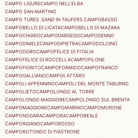
CAMPO LIGURE
CAMPO NELL'ELBA
CAMPO SAN MARTINO
CAMPO TURES .SAND IN TAUFERS.
CAMPOBASSO
CAMPOBELLO DI LICATA
CAMPOBELLO DI MAZARA
CAMPOCHIARO
CAMPODARSEGO
CAMPODENNO
CAMPODIMELE
CAMPODIPIETRA
CAMPODOLCINO
CAMPODORO
CAMPOFELICE DI FITALIA
CAMPOFELICE DI ROCCELLA
CAMPOFILONE
CAMPOFIORITO
CAMPOFORMIDO
CAMPOFRANCO
CAMPOGALLIANO
CAMPOLATTARO
CAMPOLI APPENNINO
CAMPOLI DEL MONTE TABURNO
CAMPOLIETO
CAMPOLONGO AL TORRE
CAMPOLONGO MAGGIORE
CAMPOLONGO SUL BRENTA
CAMPOMAGGIORE
CAMPOMARINO
CAMPOMORONE
CAMPONOGARA
CAMPORA
CAMPOREALE
CAMPORGIANO
CAMPOROSSO
CAMPOROTONDO DI FIASTRONE