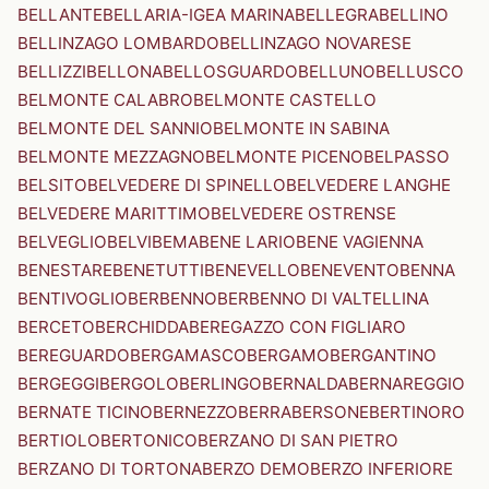
BELLANTE
BELLARIA-IGEA MARINA
BELLEGRA
BELLINO
BELLINZAGO LOMBARDO
BELLINZAGO NOVARESE
BELLIZZI
BELLONA
BELLOSGUARDO
BELLUNO
BELLUSCO
BELMONTE CALABRO
BELMONTE CASTELLO
BELMONTE DEL SANNIO
BELMONTE IN SABINA
BELMONTE MEZZAGNO
BELMONTE PICENO
BELPASSO
BELSITO
BELVEDERE DI SPINELLO
BELVEDERE LANGHE
BELVEDERE MARITTIMO
BELVEDERE OSTRENSE
BELVEGLIO
BELVI
BEMA
BENE LARIO
BENE VAGIENNA
BENESTARE
BENETUTTI
BENEVELLO
BENEVENTO
BENNA
BENTIVOGLIO
BERBENNO
BERBENNO DI VALTELLINA
BERCETO
BERCHIDDA
BEREGAZZO CON FIGLIARO
BEREGUARDO
BERGAMASCO
BERGAMO
BERGANTINO
BERGEGGI
BERGOLO
BERLINGO
BERNALDA
BERNAREGGIO
BERNATE TICINO
BERNEZZO
BERRA
BERSONE
BERTINORO
BERTIOLO
BERTONICO
BERZANO DI SAN PIETRO
BERZANO DI TORTONA
BERZO DEMO
BERZO INFERIORE