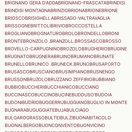
BRIGNANO GERA D'ADDA
BRIGNANO-FRASCATA
BRINDISI
BRINDISI MONTAGNA
BRINZIO
BRIONA
BRIONE
BRIONE
BRIOSCO
BRISIGHELLA
BRISSAGO-VALTRAVAGLIA
BRISSOGNE
BRITTOLI
BRIVIO
BROCCOSTELLA
BROGLIANO
BROGNATURO
BROLO
BRONDELLO
BRONI
BRONTE
BRONZOLO .BRANZOLL.
BROSSASCO
BROSSO
BROVELLO-CARPUGNINO
BROZOLO
BRUGHERIO
BRUGINE
BRUGNATO
BRUGNERA
BRUINO
BRUMANO
BRUNATE
BRUNELLO
BRUNICO .BRUNECK.
BRUNO
BRUSAPORTO
BRUSASCO
BRUSCIANO
BRUSIMPIANO
BRUSNENGO
BRUSSON
BRUZOLO
BRUZZANO ZEFFIRIO
BUBBIANO
BUBBIO
BUCCHERI
BUCCHIANICO
BUCCIANO
BUCCINASCO
BUCCINO
BUCINE
BUDDUSO'
BUDOIA
BUDONI
BUDRIO
BUGGERRU
BUGGIANO
BUGLIO IN MONTE
BUGNARA
BUGUGGIATE
BUJA
BULCIAGO
BULGAROGRASSO
BULTEI
BULZI
BUONABITACOLO
BUONALBERGO
BUONCONVENTO
BUONVICINO