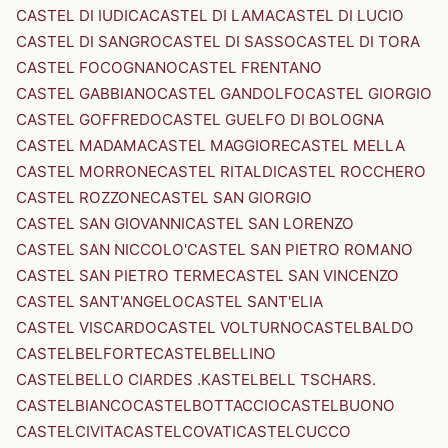
CASTEL DI IUDICA
CASTEL DI LAMA
CASTEL DI LUCIO
CASTEL DI SANGRO
CASTEL DI SASSO
CASTEL DI TORA
CASTEL FOCOGNANO
CASTEL FRENTANO
CASTEL GABBIANO
CASTEL GANDOLFO
CASTEL GIORGIO
CASTEL GOFFREDO
CASTEL GUELFO DI BOLOGNA
CASTEL MADAMA
CASTEL MAGGIORE
CASTEL MELLA
CASTEL MORRONE
CASTEL RITALDI
CASTEL ROCCHERO
CASTEL ROZZONE
CASTEL SAN GIORGIO
CASTEL SAN GIOVANNI
CASTEL SAN LORENZO
CASTEL SAN NICCOLO'
CASTEL SAN PIETRO ROMANO
CASTEL SAN PIETRO TERME
CASTEL SAN VINCENZO
CASTEL SANT'ANGELO
CASTEL SANT'ELIA
CASTEL VISCARDO
CASTEL VOLTURNO
CASTELBALDO
CASTELBELFORTE
CASTELBELLINO
CASTELBELLO CIARDES .KASTELBELL TSCHARS.
CASTELBIANCO
CASTELBOTTACCIO
CASTELBUONO
CASTELCIVITA
CASTELCOVATI
CASTELCUCCO