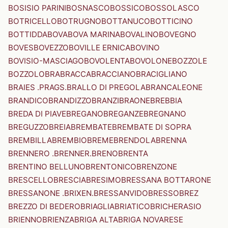
BOSISIO PARINI
BOSNASCO
BOSSICO
BOSSOLASCO
BOTRICELLO
BOTRUGNO
BOTTANUCO
BOTTICINO
BOTTIDDA
BOVA
BOVA MARINA
BOVALINO
BOVEGNO
BOVES
BOVEZZO
BOVILLE ERNICA
BOVINO
BOVISIO-MASCIAGO
BOVOLENTA
BOVOLONE
BOZZOLE
BOZZOLO
BRA
BRACCA
BRACCIANO
BRACIGLIANO
BRAIES .PRAGS.
BRALLO DI PREGOLA
BRANCALEONE
BRANDICO
BRANDIZZO
BRANZI
BRAONE
BREBBIA
BREDA DI PIAVE
BREGANO
BREGANZE
BREGNANO
BREGUZZO
BREIA
BREMBATE
BREMBATE DI SOPRA
BREMBILLA
BREMBIO
BREME
BRENDOLA
BRENNA
BRENNERO .BRENNER.
BRENO
BRENTA
BRENTINO BELLUNO
BRENTONICO
BRENZONE
BRESCELLO
BRESCIA
BRESIMO
BRESSANA BOTTARONE
BRESSANONE .BRIXEN.
BRESSANVIDO
BRESSO
BREZ
BREZZO DI BEDERO
BRIAGLIA
BRIATICO
BRICHERASIO
BRIENNO
BRIENZA
BRIGA ALTA
BRIGA NOVARESE