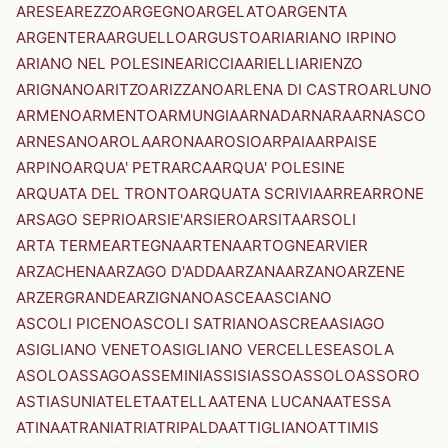
ARESE
AREZZO
ARGEGNO
ARGELATO
ARGENTA
ARGENTERA
ARGUELLO
ARGUSTO
ARI
ARIANO IRPINO
ARIANO NEL POLESINE
ARICCIA
ARIELLI
ARIENZO
ARIGNANO
ARITZO
ARIZZANO
ARLENA DI CASTRO
ARLUNO
ARMENO
ARMENTO
ARMUNGIA
ARNAD
ARNARA
ARNASCO
ARNESANO
AROLA
ARONA
AROSIO
ARPAIA
ARPAISE
ARPINO
ARQUA' PETRARCA
ARQUA' POLESINE
ARQUATA DEL TRONTO
ARQUATA SCRIVIA
ARRE
ARRONE
ARSAGO SEPRIO
ARSIE'
ARSIERO
ARSITA
ARSOLI
ARTA TERME
ARTEGNA
ARTENA
ARTOGNE
ARVIER
ARZACHENA
ARZAGO D'ADDA
ARZANA
ARZANO
ARZENE
ARZERGRANDE
ARZIGNANO
ASCEA
ASCIANO
ASCOLI PICENO
ASCOLI SATRIANO
ASCREA
ASIAGO
ASIGLIANO VENETO
ASIGLIANO VERCELLESE
ASOLA
ASOLO
ASSAGO
ASSEMINI
ASSISI
ASSO
ASSOLO
ASSORO
ASTI
ASUNI
ATELETA
ATELLA
ATENA LUCANA
ATESSA
ATINA
ATRANI
ATRI
ATRIPALDA
ATTIGLIANO
ATTIMIS