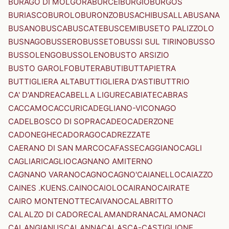
BURAGO DI MOLGORA
BURCEI
BURGIO
BURGOS
BURIASCO
BUROLO
BURONZO
BUSACHI
BUSALLA
BUSANA
BUSANO
BUSCA
BUSCATE
BUSCEMI
BUSETO PALIZZOLO
BUSNAGO
BUSSERO
BUSSETO
BUSSI SUL TIRINO
BUSSO
BUSSOLENGO
BUSSOLENO
BUSTO ARSIZIO
BUSTO GAROLFO
BUTERA
BUTI
BUTTAPIETRA
BUTTIGLIERA ALTA
BUTTIGLIERA D'ASTI
BUTTRIO
CA' D'ANDREA
CABELLA LIGURE
CABIATE
CABRAS
CACCAMO
CACCURI
CADEGLIANO-VICONAGO
CADELBOSCO DI SOPRA
CADEO
CADERZONE
CADONEGHE
CADORAGO
CADREZZATE
CAERANO DI SAN MARCO
CAFASSE
CAGGIANO
CAGLI
CAGLIARI
CAGLIO
CAGNANO AMITERNO
CAGNANO VARANO
CAGNO
CAGNO'
CAIANELLO
CAIAZZO
CAINES .KUENS.
CAINO
CAIOLO
CAIRANO
CAIRATE
CAIRO MONTENOTTE
CAIVANO
CALABRITTO
CALALZO DI CADORE
CALAMANDRANA
CALAMONACI
CALANGIANUS
CALANNA
CALASCA-CASTIGLIONE