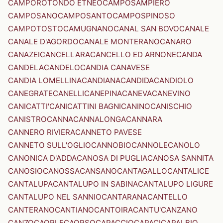
CAMPOROTONDO ETNEO
CAMPOSAMPIERO
CAMPOSANO
CAMPOSANTO
CAMPOSPINOSO
CAMPOTOSTO
CAMUGNANO
CANAL SAN BOVO
CANALE
CANALE D'AGORDO
CANALE MONTERANO
CANARO
CANAZEI
CANCELLARA
CANCELLO ED ARNONE
CANDA
CANDELA
CANDELO
CANDIA CANAVESE
CANDIA LOMELLINA
CANDIANA
CANDIDA
CANDIOLO
CANEGRATE
CANELLI
CANEPINA
CANEVA
CANEVINO
CANICATTI'
CANICATTINI BAGNI
CANINO
CANISCHIO
CANISTRO
CANNA
CANNALONGA
CANNARA
CANNERO RIVIERA
CANNETO PAVESE
CANNETO SULL'OGLIO
CANNOBIO
CANNOLE
CANOLO
CANONICA D'ADDA
CANOSA DI PUGLIA
CANOSA SANNITA
CANOSIO
CANOSSA
CANSANO
CANTAGALLO
CANTALICE
CANTALUPA
CANTALUPO IN SABINA
CANTALUPO LIGURE
CANTALUPO NEL SANNIO
CANTARANA
CANTELLO
CANTERANO
CANTIANO
CANTOIRA
CANTU'
CANZANO
CANZO
CAORLE
CAORSO
CAPACCIO
CAPACI
CAPALBIO