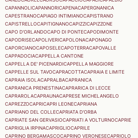
CAPANNOLI
CAPANNORI
CAPENA
CAPERGNANICA
CAPESTRANO
CAPIAGO INTIMIANO
CAPISTRANO
CAPISTRELLO
CAPITIGNANO
CAPIZZI
CAPIZZONE
CAPO D'ORLANDO
CAPO DI PONTE
CAPODIMONTE
CAPODRISE
CAPOLIVERI
CAPOLONA
CAPONAGO
CAPORCIANO
CAPOSELE
CAPOTERRA
CAPOVALLE
CAPPADOCIA
CAPPELLA CANTONE
CAPPELLA DE' PICENARDI
CAPPELLA MAGGIORE
CAPPELLE SUL TAVO
CAPRACOTTA
CAPRAIA E LIMITE
CAPRAIA ISOLA
CAPRALBA
CAPRANICA
CAPRANICA PRENESTINA
CAPRARICA DI LECCE
CAPRAROLA
CAPRAUNA
CAPRESE MICHELANGELO
CAPREZZO
CAPRI
CAPRI LEONE
CAPRIANA
CAPRIANO DEL COLLE
CAPRIATA D'ORBA
CAPRIATE SAN GERVASIO
CAPRIATI A VOLTURNO
CAPRIE
CAPRIGLIA IRPINA
CAPRIGLIO
CAPRILE
CAPRINO BERGAMASCO
CAPRINO VERONESE
CAPRIOLO