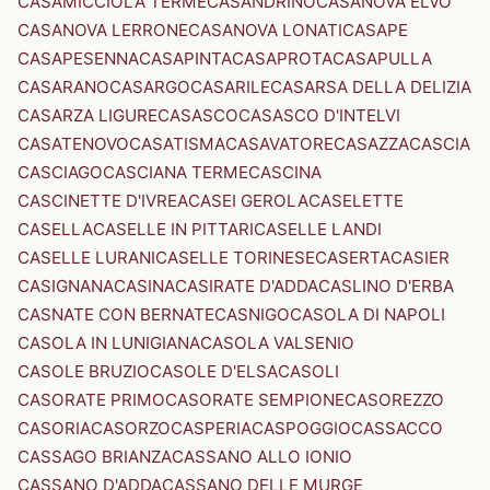
CASAMICCIOLA TERME
CASANDRINO
CASANOVA ELVO
CASANOVA LERRONE
CASANOVA LONATI
CASAPE
CASAPESENNA
CASAPINTA
CASAPROTA
CASAPULLA
CASARANO
CASARGO
CASARILE
CASARSA DELLA DELIZIA
CASARZA LIGURE
CASASCO
CASASCO D'INTELVI
CASATENOVO
CASATISMA
CASAVATORE
CASAZZA
CASCIA
CASCIAGO
CASCIANA TERME
CASCINA
CASCINETTE D'IVREA
CASEI GEROLA
CASELETTE
CASELLA
CASELLE IN PITTARI
CASELLE LANDI
CASELLE LURANI
CASELLE TORINESE
CASERTA
CASIER
CASIGNANA
CASINA
CASIRATE D'ADDA
CASLINO D'ERBA
CASNATE CON BERNATE
CASNIGO
CASOLA DI NAPOLI
CASOLA IN LUNIGIANA
CASOLA VALSENIO
CASOLE BRUZIO
CASOLE D'ELSA
CASOLI
CASORATE PRIMO
CASORATE SEMPIONE
CASOREZZO
CASORIA
CASORZO
CASPERIA
CASPOGGIO
CASSACCO
CASSAGO BRIANZA
CASSANO ALLO IONIO
CASSANO D'ADDA
CASSANO DELLE MURGE