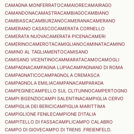
CAMAGNA MONFERRATO
CAMAIORE
CAMAIRAGO
CAMANDONA
CAMASTRA
CAMBIAGO
CAMBIANO
CAMBIASCA
CAMBURZANO
CAMERANA
CAMERANO
CAMERANO CASASCO
CAMERATA CORNELLO
CAMERATA NUOVA
CAMERATA PICENA
CAMERI
CAMERINO
CAMEROTA
CAMIGLIANO
CAMINATA
CAMINO
CAMINO AL TAGLIAMENTO
CAMISANO
CAMISANO VICENTINO
CAMMARATA
CAMO
CAMOGLI
CAMPAGNA
CAMPAGNA LUPIA
CAMPAGNANO DI ROMA
CAMPAGNATICO
CAMPAGNOLA CREMASCA
CAMPAGNOLA EMILIA
CAMPANA
CAMPARADA
CAMPEGINE
CAMPELLO SUL CLITUNNO
CAMPERTOGNO
CAMPI BISENZIO
CAMPI SALENTINA
CAMPIGLIA CERVO
CAMPIGLIA DEI BERICI
CAMPIGLIA MARITTIMA
CAMPIGLIONE FENILE
CAMPIONE D'ITALIA
CAMPITELLO DI FASSA
CAMPLI
CAMPO CALABRO
CAMPO DI GIOVE
CAMPO DI TRENS .FREIENFELD.