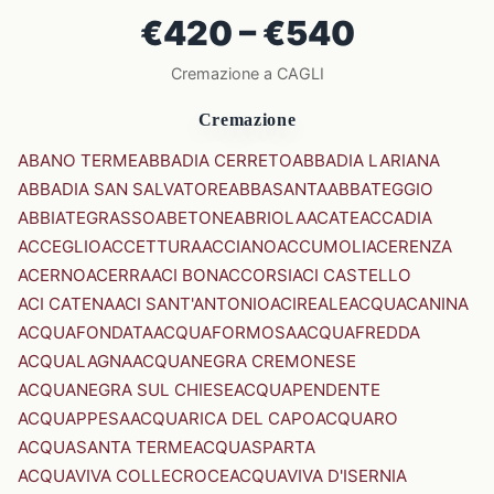
€420 – €540
Cremazione a CAGLI
Cremazione
ABANO TERME
ABBADIA CERRETO
ABBADIA LARIANA
ABBADIA SAN SALVATORE
ABBASANTA
ABBATEGGIO
ABBIATEGRASSO
ABETONE
ABRIOLA
ACATE
ACCADIA
ACCEGLIO
ACCETTURA
ACCIANO
ACCUMOLI
ACERENZA
ACERNO
ACERRA
ACI BONACCORSI
ACI CASTELLO
ACI CATENA
ACI SANT'ANTONIO
ACIREALE
ACQUACANINA
ACQUAFONDATA
ACQUAFORMOSA
ACQUAFREDDA
ACQUALAGNA
ACQUANEGRA CREMONESE
ACQUANEGRA SUL CHIESE
ACQUAPENDENTE
ACQUAPPESA
ACQUARICA DEL CAPO
ACQUARO
ACQUASANTA TERME
ACQUASPARTA
ACQUAVIVA COLLECROCE
ACQUAVIVA D'ISERNIA