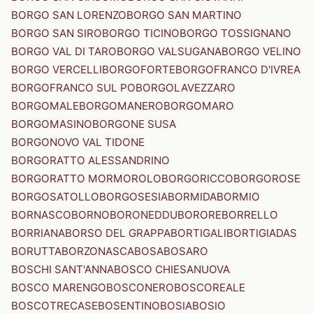
BORGO SAN LORENZO
BORGO SAN MARTINO
BORGO SAN SIRO
BORGO TICINO
BORGO TOSSIGNANO
BORGO VAL DI TARO
BORGO VALSUGANA
BORGO VELINO
BORGO VERCELLI
BORGOFORTE
BORGOFRANCO D'IVREA
BORGOFRANCO SUL PO
BORGOLAVEZZARO
BORGOMALE
BORGOMANERO
BORGOMARO
BORGOMASINO
BORGONE SUSA
BORGONOVO VAL TIDONE
BORGORATTO ALESSANDRINO
BORGORATTO MORMOROLO
BORGORICCO
BORGOROSE
BORGOSATOLLO
BORGOSESIA
BORMIDA
BORMIO
BORNASCO
BORNO
BORONEDDU
BORORE
BORRELLO
BORRIANA
BORSO DEL GRAPPA
BORTIGALI
BORTIGIADAS
BORUTTA
BORZONASCA
BOSA
BOSARO
BOSCHI SANT'ANNA
BOSCO CHIESANUOVA
BOSCO MARENGO
BOSCONERO
BOSCOREALE
BOSCOTRECASE
BOSENTINO
BOSIA
BOSIO