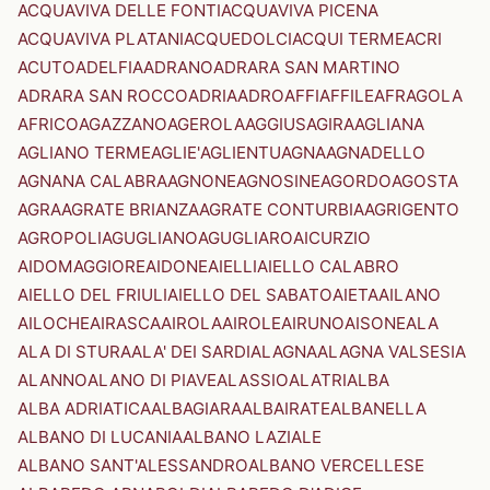
ACQUAVIVA DELLE FONTI
ACQUAVIVA PICENA
ACQUAVIVA PLATANI
ACQUEDOLCI
ACQUI TERME
ACRI
ACUTO
ADELFIA
ADRANO
ADRARA SAN MARTINO
ADRARA SAN ROCCO
ADRIA
ADRO
AFFI
AFFILE
AFRAGOLA
AFRICO
AGAZZANO
AGEROLA
AGGIUS
AGIRA
AGLIANA
AGLIANO TERME
AGLIE'
AGLIENTU
AGNA
AGNADELLO
AGNANA CALABRA
AGNONE
AGNOSINE
AGORDO
AGOSTA
AGRA
AGRATE BRIANZA
AGRATE CONTURBIA
AGRIGENTO
AGROPOLI
AGUGLIANO
AGUGLIARO
AICURZIO
AIDOMAGGIORE
AIDONE
AIELLI
AIELLO CALABRO
AIELLO DEL FRIULI
AIELLO DEL SABATO
AIETA
AILANO
AILOCHE
AIRASCA
AIROLA
AIROLE
AIRUNO
AISONE
ALA
ALA DI STURA
ALA' DEI SARDI
ALAGNA
ALAGNA VALSESIA
ALANNO
ALANO DI PIAVE
ALASSIO
ALATRI
ALBA
ALBA ADRIATICA
ALBAGIARA
ALBAIRATE
ALBANELLA
ALBANO DI LUCANIA
ALBANO LAZIALE
ALBANO SANT'ALESSANDRO
ALBANO VERCELLESE