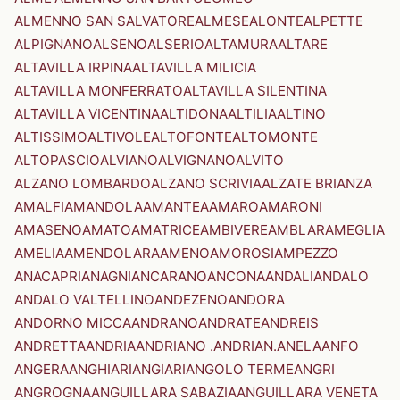
ALMENNO SAN SALVATORE
ALMESE
ALONTE
ALPETTE
ALPIGNANO
ALSENO
ALSERIO
ALTAMURA
ALTARE
ALTAVILLA IRPINA
ALTAVILLA MILICIA
ALTAVILLA MONFERRATO
ALTAVILLA SILENTINA
ALTAVILLA VICENTINA
ALTIDONA
ALTILIA
ALTINO
ALTISSIMO
ALTIVOLE
ALTOFONTE
ALTOMONTE
ALTOPASCIO
ALVIANO
ALVIGNANO
ALVITO
ALZANO LOMBARDO
ALZANO SCRIVIA
ALZATE BRIANZA
AMALFI
AMANDOLA
AMANTEA
AMARO
AMARONI
AMASENO
AMATO
AMATRICE
AMBIVERE
AMBLAR
AMEGLIA
AMELIA
AMENDOLARA
AMENO
AMOROSI
AMPEZZO
ANACAPRI
ANAGNI
ANCARANO
ANCONA
ANDALI
ANDALO
ANDALO VALTELLINO
ANDEZENO
ANDORA
ANDORNO MICCA
ANDRANO
ANDRATE
ANDREIS
ANDRETTA
ANDRIA
ANDRIANO .ANDRIAN.
ANELA
ANFO
ANGERA
ANGHIARI
ANGIARI
ANGOLO TERME
ANGRI
ANGROGNA
ANGUILLARA SABAZIA
ANGUILLARA VENETA