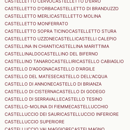
CASTELLETTO CERVO
CASTELLETTO D'ERRO
CASTELLETTO D'ORBA
CASTELLETTO DI BRANDUZZO
CASTELLETTO MERLI
CASTELLETTO MOLINA
CASTELLETTO MONFERRATO
CASTELLETTO SOPRA TICINO
CASTELLETTO STURA
CASTELLETTO UZZONE
CASTELLI
CASTELLI CALEPIO
CASTELLINA IN CHIANTI
CASTELLINA MARITTIMA
CASTELLINALDO
CASTELLINO DEL BIFERNO
CASTELLINO TANARO
CASTELLIRI
CASTELLO CABIAGLIO
CASTELLO D'AGOGNA
CASTELLO D'ARGILE
CASTELLO DEL MATESE
CASTELLO DELL'ACQUA
CASTELLO DI ANNONE
CASTELLO DI BRIANZA
CASTELLO DI CISTERNA
CASTELLO DI GODEGO
CASTELLO DI SERRAVALLE
CASTELLO TESINO
CASTELLO-MOLINA DI FIEMME
CASTELLUCCHIO
CASTELLUCCIO DEI SAURI
CASTELLUCCIO INFERIORE
CASTELLUCCIO SUPERIORE
CASTELLUCCIO VALMAGGIORE
CASTELMAGNO