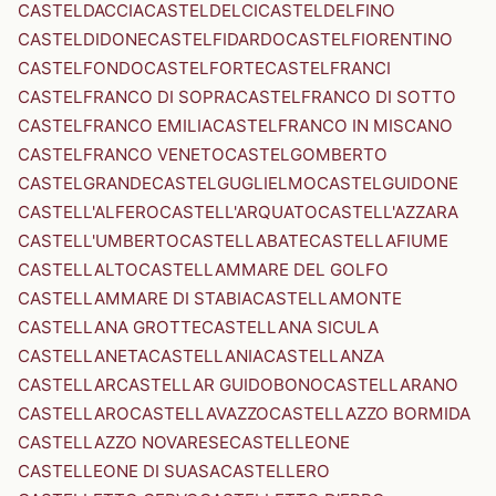
CASTELDACCIA
CASTELDELCI
CASTELDELFINO
CASTELDIDONE
CASTELFIDARDO
CASTELFIORENTINO
CASTELFONDO
CASTELFORTE
CASTELFRANCI
CASTELFRANCO DI SOPRA
CASTELFRANCO DI SOTTO
CASTELFRANCO EMILIA
CASTELFRANCO IN MISCANO
CASTELFRANCO VENETO
CASTELGOMBERTO
CASTELGRANDE
CASTELGUGLIELMO
CASTELGUIDONE
CASTELL'ALFERO
CASTELL'ARQUATO
CASTELL'AZZARA
CASTELL'UMBERTO
CASTELLABATE
CASTELLAFIUME
CASTELLALTO
CASTELLAMMARE DEL GOLFO
CASTELLAMMARE DI STABIA
CASTELLAMONTE
CASTELLANA GROTTE
CASTELLANA SICULA
CASTELLANETA
CASTELLANIA
CASTELLANZA
CASTELLAR
CASTELLAR GUIDOBONO
CASTELLARANO
CASTELLARO
CASTELLAVAZZO
CASTELLAZZO BORMIDA
CASTELLAZZO NOVARESE
CASTELLEONE
CASTELLEONE DI SUASA
CASTELLERO