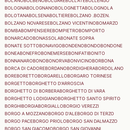
BOLANO
BOLBENO
BOLGARE
BOLLATE
BOLLENGO
BOLOGNA
BOLOGNANO
BOLOGNETTA
BOLOGNOLA
BOLOTANA
BOLSENA
BOLTIERE
BOLZANO .BOZEN.
BOLZANO NOVARESE
BOLZANO VICENTINO
BOMARZO
BOMBA
BOMPENSIERE
BOMPIETRO
BOMPORTO
BONARCADO
BONASSOLA
BONATE SOPRA
BONATE SOTTO
BONAVIGO
BONDENO
BONDO
BONDONE
BONEA
BONEFRO
BONEMERSE
BONIFATI
BONITO
BONNANARO
BONO
BONORVA
BONVICINO
BORBONA
BORCA DI CADORE
BORDANO
BORDIGHERA
BORDOLANO
BORE
BORETTO
BORGARELLO
BORGARO TORINESE
BORGETTO
BORGHETTO D'ARROSCIA
BORGHETTO DI BORBERA
BORGHETTO DI VARA
BORGHETTO LODIGIANO
BORGHETTO SANTO SPIRITO
BORGHI
BORGIA
BORGIALLO
BORGIO VEREZZI
BORGO A MOZZANO
BORGO D'ALE
BORGO DI TERZO
BORGO PACE
BORGO PRIOLO
BORGO SAN DALMAZZO
BORGO SAN GIACOMO
BORGO SAN GIOVANNI