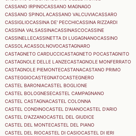
CASSANO IRPINO
CASSANO MAGNAGO
CASSANO SPINOLA
CASSANO VALCUVIA
CASSARO
CASSIGLIO
CASSINA DE' PECCHI
CASSINA RIZZARDI
CASSINA VALSASSINA
CASSINASCO
CASSINE
CASSINELLE
CASSINETTA DI LUGAGNANO
CASSINO
CASSOLA
CASSOLNOVO
CASTAGNARO
CASTAGNETO CARDUCCI
CASTAGNETO PO
CASTAGNITO
CASTAGNOLE DELLE LANZE
CASTAGNOLE MONFERRATO
CASTAGNOLE PIEMONTE
CASTANA
CASTANO PRIMO
CASTEGGIO
CASTEGNATO
CASTEGNERO
CASTEL BARONIA
CASTEL BOGLIONE
CASTEL BOLOGNESE
CASTEL CAMPAGNANO
CASTEL CASTAGNA
CASTEL COLONNA
CASTEL CONDINO
CASTEL D'AIANO
CASTEL D'ARIO
CASTEL D'AZZANO
CASTEL DEL GIUDICE
CASTEL DEL MONTE
CASTEL DEL PIANO
CASTEL DEL RIO
CASTEL DI CASIO
CASTEL DI IERI