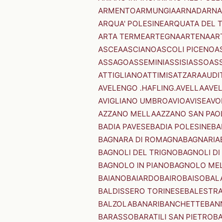
ARMENTO
ARMUNGIA
ARNAD
ARNA
ARQUA' POLESINE
ARQUATA DEL 
ARTA TERME
ARTEGNA
ARTENA
AR
ASCEA
ASCIANO
ASCOLI PICENO
A
ASSAGO
ASSEMINI
ASSISI
ASSO
AS
ATTIGLIANO
ATTIMIS
ATZARA
AUDI
AVELENGO .HAFLING.
AVELLA
AVE
AVIGLIANO UMBRO
AVIO
AVISE
AVO
AZZANO MELLA
AZZANO SAN PAO
BADIA PAVESE
BADIA POLESINE
BA
BAGNARA DI ROMAGNA
BAGNARIA
BAGNOLI DEL TRIGNO
BAGNOLI DI
BAGNOLO IN PIANO
BAGNOLO ME
BAIANO
BAIARDO
BAIRO
BAISO
BAL
BALDISSERO TORINESE
BALESTR
BALZOLA
BANARI
BANCHETTE
BAN
BARASSO
BARATILI SAN PIETRO
B