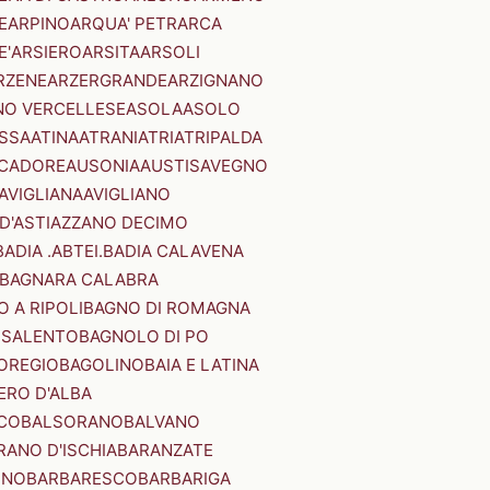
E
ARPINO
ARQUA' PETRARCA
E'
ARSIERO
ARSITA
ARSOLI
RZENE
ARZERGRANDE
ARZIGNANO
NO VERCELLESE
ASOLA
ASOLO
SSA
ATINA
ATRANI
ATRI
ATRIPALDA
 CADORE
AUSONIA
AUSTIS
AVEGNO
AVIGLIANA
AVIGLIANO
D'ASTI
AZZANO DECIMO
BADIA .ABTEI.
BADIA CALAVENA
BAGNARA CALABRA
 A RIPOLI
BAGNO DI ROMAGNA
 SALENTO
BAGNOLO DI PO
OREGIO
BAGOLINO
BAIA E LATINA
ERO D'ALBA
CO
BALSORANO
BALVANO
RANO D'ISCHIA
BARANZATE
INO
BARBARESCO
BARBARIGA