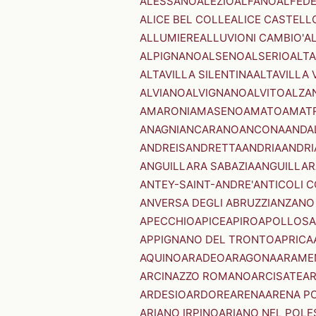
ALESSANO
ALEZIO
ALFANO
ALFED
ALICE BEL COLLE
ALICE CASTELL
ALLUMIERE
ALLUVIONI CAMBIO'
A
ALPIGNANO
ALSENO
ALSERIO
ALT
ALTAVILLA SILENTINA
ALTAVILLA 
ALVIANO
ALVIGNANO
ALVITO
ALZA
AMARONI
AMASENO
AMATO
AMAT
ANAGNI
ANCARANO
ANCONA
ANDA
ANDREIS
ANDRETTA
ANDRIA
ANDRI
ANGUILLARA SABAZIA
ANGUILLAR
ANTEY-SAINT-ANDRE'
ANTICOLI 
ANVERSA DEGLI ABRUZZI
ANZANO
APECCHIO
APICE
APIRO
APOLLOSA
APPIGNANO DEL TRONTO
APRICA
AQUINO
ARADEO
ARAGONA
ARAME
ARCINAZZO ROMANO
ARCISATE
A
ARDESIO
ARDORE
ARENA
ARENA P
ARIANO IRPINO
ARIANO NEL POLE