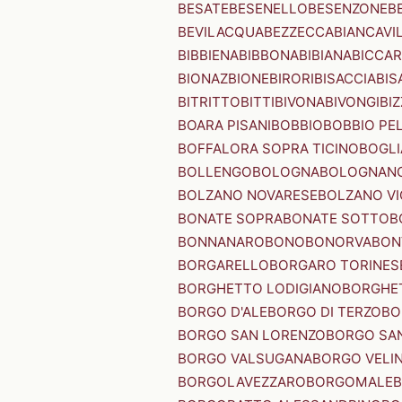
BESATE
BESENELLO
BESENZONE
B
BEVILACQUA
BEZZECCA
BIANCAVI
BIBBIENA
BIBBONA
BIBIANA
BICCAR
BIONAZ
BIONE
BIRORI
BISACCIA
BIS
BITRITTO
BITTI
BIVONA
BIVONGI
BI
BOARA PISANI
BOBBIO
BOBBIO PEL
BOFFALORA SOPRA TICINO
BOGL
BOLLENGO
BOLOGNA
BOLOGNAN
BOLZANO NOVARESE
BOLZANO VI
BONATE SOPRA
BONATE SOTTO
B
BONNANARO
BONO
BONORVA
BON
BORGARELLO
BORGARO TORINES
BORGHETTO LODIGIANO
BORGHET
BORGO D'ALE
BORGO DI TERZO
BO
BORGO SAN LORENZO
BORGO SA
BORGO VALSUGANA
BORGO VELI
BORGOLAVEZZARO
BORGOMALE