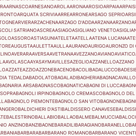
RA
ARNASCO
ARNESANO
AROLA
ARONA
AROSIO
ARPAIA
ARPAIS
TRONTO
ARQUATA SCRIVIA
ARRE
ARRONE
ARSAGO SEPRIO
ARSI
TOGNE
ARVIER
ARZACHENA
ARZAGO D'ADDA
ARZANA
ARZANO
A
SCOLI SATRIANO
ASCREA
ASIAGO
ASIGLIANO VENETO
ASIGLIA
SOLO
ASSORO
ASTI
ASUNI
ATELETA
ATELLA
ATENA LUCANA
ATE
TORE
AUGUSTA
AULETTA
AULLA
AURANO
AURIGO
AURONZO DI
LLINO
AVERARA
AVERSA
AVETRANA
AVEZZANO
AVIANO
AVIATICO
LA
AVOLASCA
AYAS
AYMAVILLES
AZEGLIO
AZZANELLO
AZZANO 
LO
AZZATE
AZZIO
AZZONE
BACENO
BACOLI
BADALUCCO
BADESI
DIA TEDALDA
BADOLATO
BAGALADI
BAGHERIA
BAGNACAVALLO
BAGNARIA ARSA
BAGNASCO
BAGNATICA
BAGNI DI LUCCA
BAGNO
 SOPRA
BAGNOLI IRPINO
BAGNOLO CREMASCO
BAGNOLO DEL
LLA
BAGNOLO PIEMONTE
BAGNOLO SAN VITO
BAGNONE
BAGN
ANGERO
BALDICHIERI D'ASTI
BALDISSERO CANAVESE
BALDISS
ATE
BALESTRINO
BALLABIO
BALLAO
BALME
BALMUCCIA
BALOC
NIO ANZINO
BANZI
BAONE
BARADILI
BARAGIANO
BARANELLO
BA
ARBANIA
BARBARA
BARBARANO ROMANO
BARBARANO VICENT