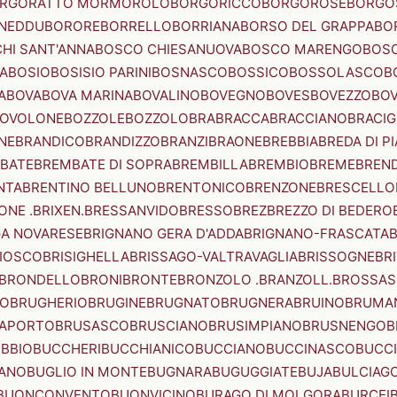
RGORATTO MORMOROLO
BORGORICCO
BORGOROSE
BORGO
NEDDU
BORORE
BORRELLO
BORRIANA
BORSO DEL GRAPPA
BO
HI SANT'ANNA
BOSCO CHIESANUOVA
BOSCO MARENGO
BOS
A
BOSIO
BOSISIO PARINI
BOSNASCO
BOSSICO
BOSSOLASCO
B
A
BOVA
BOVA MARINA
BOVALINO
BOVEGNO
BOVES
BOVEZZO
BOV
OVOLONE
BOZZOLE
BOZZOLO
BRA
BRACCA
BRACCIANO
BRACIG
NE
BRANDICO
BRANDIZZO
BRANZI
BRAONE
BREBBIA
BREDA DI P
BATE
BREMBATE DI SOPRA
BREMBILLA
BREMBIO
BREME
BREN
NTA
BRENTINO BELLUNO
BRENTONICO
BRENZONE
BRESCELLO
NE .BRIXEN.
BRESSANVIDO
BRESSO
BREZ
BREZZO DI BEDERO
GA NOVARESE
BRIGNANO GERA D'ADDA
BRIGNANO-FRASCATA
B
IOSCO
BRISIGHELLA
BRISSAGO-VALTRAVAGLIA
BRISSOGNE
BR
BRONDELLO
BRONI
BRONTE
BRONZOLO .BRANZOLL.
BROSSA
LO
BRUGHERIO
BRUGINE
BRUGNATO
BRUGNERA
BRUINO
BRUMA
APORTO
BRUSASCO
BRUSCIANO
BRUSIMPIANO
BRUSNENGO
B
BBIO
BUCCHERI
BUCCHIANICO
BUCCIANO
BUCCINASCO
BUCC
ANO
BUGLIO IN MONTE
BUGNARA
BUGUGGIATE
BUJA
BULCIAG
BUONCONVENTO
BUONVICINO
BURAGO DI MOLGORA
BURCEI