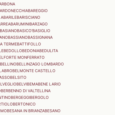
ARBONA
ARDONECCHIA
BAREGGIO
LA
BARILE
BARISCIANO
ARREA
BARUMINI
BARZAGO
BASIANO
BASICO'
BASIGLIO
ANO
BASSIANO
BASSIGNANA
IA TERME
BATTIFOLLO
LE
BEDOLLO
BEDONIA
BEDULITA
ELFORTE MONFERRATO
BELLINO
BELLINZAGO LOMBARDO
LABRO
BELMONTE CASTELLO
ASSO
BELSITO
ELVEGLIO
BELVI
BEMA
BENE LARIO
O
BERBENNO DI VALTELLINA
NTINO
BERGEGGI
BERGOLO
RTIOLO
BERTONICO
RMO
BESANA IN BRIANZA
BESANO