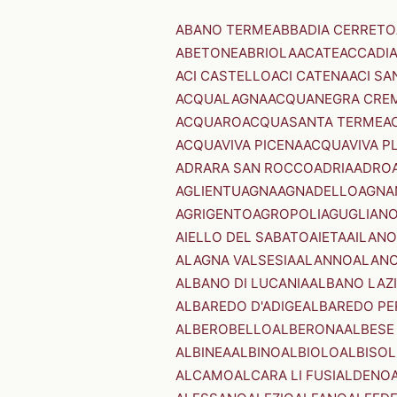
ABANO TERME
ABBADIA CERRETO
ABETONE
ABRIOLA
ACATE
ACCADI
ACI CASTELLO
ACI CATENA
ACI SA
ACQUALAGNA
ACQUANEGRA CRE
ACQUARO
ACQUASANTA TERME
A
ACQUAVIVA PICENA
ACQUAVIVA P
ADRARA SAN ROCCO
ADRIA
ADRO
AGLIENTU
AGNA
AGNADELLO
AGNA
AGRIGENTO
AGROPOLI
AGUGLIAN
AIELLO DEL SABATO
AIETA
AILANO
ALAGNA VALSESIA
ALANNO
ALANO
ALBANO DI LUCANIA
ALBANO LAZ
ALBAREDO D'ADIGE
ALBAREDO PE
ALBEROBELLO
ALBERONA
ALBESE
ALBINEA
ALBINO
ALBIOLO
ALBISOL
ALCAMO
ALCARA LI FUSI
ALDENO