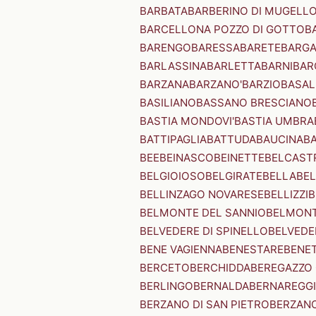
BARBATA
BARBERINO DI MUGELL
BARCELLONA POZZO DI GOTTO
B
BARENGO
BARESSA
BARETE
BARG
BARLASSINA
BARLETTA
BARNI
BAR
BARZANA
BARZANO'
BARZIO
BASAL
BASILIANO
BASSANO BRESCIANO
BASTIA MONDOVI'
BASTIA UMBRA
BATTIPAGLIA
BATTUDA
BAUCINA
B
BEE
BEINASCO
BEINETTE
BELCAST
BELGIOIOSO
BELGIRATE
BELLA
BEL
BELLINZAGO NOVARESE
BELLIZZI
B
BELMONTE DEL SANNIO
BELMONT
BELVEDERE DI SPINELLO
BELVEDE
BENE VAGIENNA
BENESTARE
BENE
BERCETO
BERCHIDDA
BEREGAZZO 
BERLINGO
BERNALDA
BERNAREGG
BERZANO DI SAN PIETRO
BERZANO