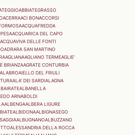
ATEGGIO
ABBIATEGRASSO
O
ACERRA
ACI BONACCORSI
FORMOSA
ACQUAFREDDA
PESA
ACQUARICA DEL CAPO
ACQUAVIVA DELLE FONTI
NO
ADRARA SAN MARTINO
RA
AGLIANA
AGLIANO TERME
AGLIE'
E BRIANZA
AGRATE CONTURBIA
CALABRO
AIELLO DEL FRIULI
STURA
ALA' DEI SARDI
ALAGNA
LBAIRATE
ALBANELLA
EDO ARNABOLDI
LA
ALBENGA
ALBERA LIGURE
BIATE
ALBIDONA
ALBIGNASEGO
SAGGIA
ALBUGNANO
ALBUZZANO
ETTO
ALESSANDRIA DELLA ROCCA