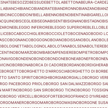
ESNATE
BESOZZO
BESSUDE
BETTOLA
BETTONA
BEURA-CARDE
LLA
BIANCHI
BIANCO
BIANDRATE
BIANDRONNO
BIANZANO
BIANZ
I
BICINICCO
BIDONI'
BIELLA
BIENNO
BIENO
BIENTINA
BIGARELLO
ACQUINO
BISCEGLIE
BISEGNA
BISENTI
BISIGNANO
BISTAGNO
BI
ZZARONE
BLEGGIO INFERIORE
BLEGGIO SUPERIORE
BLELLO
BL
LICE
BOCA
BOCCHIGLIERO
BOCCIOLETO
BOCENAGO
BODIO L
IASCO
BOGNANCO
BOGOGNO
BOIANO
BOISSANO
BOLANO
BOL
O
BOLOGNETTA
BOLOGNOLA
BOLOTANA
BOLSENA
BOLTIERE
B
CENTINO
BOMARZO
BOMBA
BOMPENSIERE
BOMPIETRO
BOMP
ONAVIGO
BONDENO
BONDO
BONDONE
BONEA
BONEFRO
BONE
VICINO
BORBONA
BORCA DI CADORE
BORDANO
BORDIGHERA
E
BORGETTO
BORGHETTO D'ARROSCIA
BORGHETTO DI BORB
TO SANTO SPIRITO
BORGHI
BORGIA
BORGIALLO
BORGIO VERE
RGO PACE
BORGO PRIOLO
BORGO SAN DALMAZZO
BORGO SA
N MARTINO
BORGO SAN SIRO
BORGO TICINO
BORGO TOSSIG
NO
BORGO VERCELLI
BORGOFORTE
BORGOFRANCO D'IVREA
BO
BORGOMANERO
BORGOMARO
BORGOMASINO
BORGONE SUSA