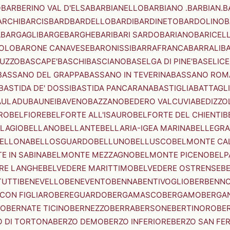
O
BARBERINO VAL D'ELSA
BARBIANELLO
BARBIANO .BARBIAN.
B
ARCHI
BARCIS
BARD
BARDELLO
BARDI
BARDINETO
BARDOLINO
B
A
BARGAGLI
BARGE
BARGHE
BARI
BARI SARDO
BARIANO
BARICEL
OLO
BARONE CANAVESE
BARONISSI
BARRAFRANCA
BARRALI
B
UZZO
BASCAPE'
BASCHI
BASCIANO
BASELGA DI PINE'
BASELICE
BASSANO DEL GRAPPA
BASSANO IN TEVERINA
BASSANO ROM
BASTIDA DE' DOSSI
BASTIDA PANCARANA
BASTIGLIA
BATTAGL
AULADU
BAUNEI
BAVENO
BAZZANO
BEDERO VALCUVIA
BEDIZZO
RO
BELFIORE
BELFORTE ALL'ISAURO
BELFORTE DEL CHIENTI
B
LAGIO
BELLANO
BELLANTE
BELLARIA-IGEA MARINA
BELLEGRA
ELLONA
BELLOSGUARDO
BELLUNO
BELLUSCO
BELMONTE CA
E IN SABINA
BELMONTE MEZZAGNO
BELMONTE PICENO
BELP
RE LANGHE
BELVEDERE MARITTIMO
BELVEDERE OSTRENSE
B
TUTTI
BENEVELLO
BENEVENTO
BENNA
BENTIVOGLIO
BERBENN
CON FIGLIARO
BEREGUARDO
BERGAMASCO
BERGAMO
BERGA
IO
BERNATE TICINO
BERNEZZO
BERRA
BERSONE
BERTINORO
BE
 DI TORTONA
BERZO DEMO
BERZO INFERIORE
BERZO SAN FE