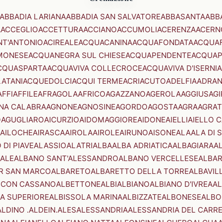
ABBADIA LARIANA
ABBADIA SAN SALVATORE
ABBASANTA
ABB
A
ACCEGLIO
ACCETTURA
ACCIANO
ACCUMOLI
ACERENZA
ACERN
NT'ANTONIO
ACIREALE
ACQUACANINA
ACQUAFONDATA
ACQUA
MONESE
ACQUANEGRA SUL CHIESE
ACQUAPENDENTE
ACQUAP
CQUASPARTA
ACQUAVIVA COLLECROCE
ACQUAVIVA D'ISERNIA
LATANI
ACQUEDOLCI
ACQUI TERME
ACRI
ACUTO
ADELFIA
ADRA
AFFI
AFFILE
AFRAGOLA
AFRICO
AGAZZANO
AGEROLA
AGGIUS
AGI
NA CALABRA
AGNONE
AGNOSINE
AGORDO
AGOSTA
AGRA
AGRAT
O
AGUGLIARO
AICURZIO
AIDOMAGGIORE
AIDONE
AIELLI
AIELLO 
AILOCHE
AIRASCA
AIROLA
AIROLE
AIRUNO
AISONE
ALA
ALA DI 
 DI PIAVE
ALASSIO
ALATRI
ALBA
ALBA ADRIATICA
ALBAGIARA
A
IALE
ALBANO SANT'ALESSANDRO
ALBANO VERCELLESE
ALBAR
R SAN MARCO
ALBARETO
ALBARETTO DELLA TORRE
ALBAVIL
 CON CASSANO
ALBETTONE
ALBI
ALBIANO
ALBIANO D'IVREA
AL
A SUPERIORE
ALBISSOLA MARINA
ALBIZZATE
ALBONESE
ALBO
ALDINO .ALDEIN.
ALES
ALESSANDRIA
ALESSANDRIA DEL CARR