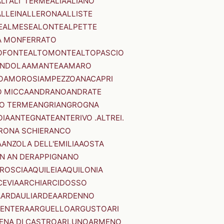
LI'
ALI' TERME
ALIA
ALIANO
ALLEIN
ALLERONA
ALLISTE
E
ALMESE
ALONTE
ALPETTE
A MONFERRATO
OFONTE
ALTOMONTE
ALTOPASCIO
NDOLA
AMANTEA
AMARO
O
AMOROSI
AMPEZZO
ANACAPRI
 MICCA
ANDRANO
ANDRATE
O TERME
ANGRI
ANGROGNA
OIA
ANTEGNATE
ANTERIVO .ALTREI.
RONA SCHIERANCO
A
ANZOLA DELL'EMILIA
AOSTA
N AN DER
APPIGNANO
RROSCIA
AQUILEIA
AQUILONIA
CEVIA
ARCHI
ARCIDOSSO
A
ARDAULI
ARDEA
ARDENNO
ENTERA
ARGUELLO
ARGUSTO
ARI
ENA DI CASTRO
ARLUNO
ARMENO