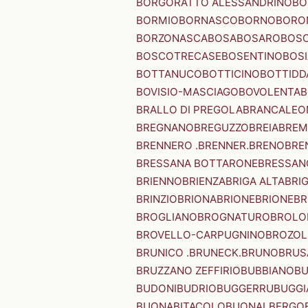
BORGORATTO ALESSANDRINO
BO
BORMIO
BORNASCO
BORNO
BORO
BORZONASCA
BOSA
BOSARO
BOSC
BOSCOTRECASE
BOSENTINO
BOSI
BOTTANUCO
BOTTICINO
BOTTIDD
BOVISIO-MASCIAGO
BOVOLENTA
B
BRALLO DI PREGOLA
BRANCALEO
BREGNANO
BREGUZZO
BREIA
BREM
BRENNERO .BRENNER.
BRENO
BRE
BRESSANA BOTTARONE
BRESSANO
BRIENNO
BRIENZA
BRIGA ALTA
BRI
BRINZIO
BRIONA
BRIONE
BRIONE
BR
BROGLIANO
BROGNATURO
BROLO
BROVELLO-CARPUGNINO
BROZO
BRUNICO .BRUNECK.
BRUNO
BRUS
BRUZZANO ZEFFIRIO
BUBBIANO
BU
BUDONI
BUDRIO
BUGGERRU
BUGGI
BUONABITACOLO
BUONALBERGO