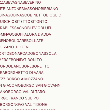
ZZA
BEVAGNA
BEVERINO
E'
BIANZONE
BIASSONO
BIBBIANO
BINAGO
BINASCO
BINETTO
BIOGLIO
SUSCHIO
BITETTO
BITONTO
ERA
BLESSAGNO
BLEVIO
BLUFI
OMNAGO
BOFFALORA D'ADDA
BENO
BOLGARE
BOLLATE
OLZANO .BOZEN.
ORTO
BONARCADO
BONASSOLA
MERSE
BONIFATI
BONITO
BORDOLANO
BORE
BORETTO
ERA
BORGHETTO DI VARA
ZZI
BORGO A MOZZANO
N GIACOMO
BORGO SAN GIOVANNI
NANO
BORGO VAL DI TARO
RGOFRANCO SUL PO
BORGONOVO VAL TIDONE