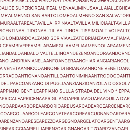
ENA
ALFIANELLO
ALFIANO NATTA
ALFONSINE
ALGHERO
ALGUA
A
O
ALICE SUPERIORE
ALIFE
ALIMENA
ALIMINUSA
ALLAI
ALLEGHE
LME'
ALMENNO SAN BARTOLOMEO
ALMENNO SAN SALVATOR
AMURA
ALTARE
ALTAVILLA IRPINA
ALTAVILLA MILICIA
ALTAVILL
VICENTINA
ALTIDONA
ALTILIA
ALTINO
ALTISSIMO
ALTIVOLE
ALT
NO LOMBARDO
ALZANO SCRIVIA
ALZATE BRIANZA
AMALFI
AMA
RICE
AMBIVERE
AMBLAR
AMEGLIA
AMELIA
AMENDOLARA
AMEN
LI
ANDALO
ANDALO VALTELLINO
ANDEZENO
ANDORA
ANDORNO
ANO .ANDRIAN.
ANELA
ANFO
ANGERA
ANGHIARI
ANGIARI
ANGOL
A VENETA
ANNICCO
ANNONE DI BRIANZA
ANNONE VENETO
AN
CORRADO
ANTIGNANO
ANTILLO
ANTONIMINA
ANTRODOCO
ANT
 DEL PARCO
ANZANO DI PUGLIA
ANZI
ANZIO
ANZOLA D'OSSOL
APPIANO GENTILE
APPIANO SULLA STRADA DEL VINO * EPPA
APRICALE
APRICENA
APRIGLIANO
APRILIA
AQUARA
AQUILA D'A
NGO
ARBA
ARBOREA
ARBORIO
ARBUS
ARCADE
ARCE
ARCENE
AR
RCO
ARCOLA
ARCOLE
ARCONATE
ARCORE
ARCUGNANO
ARDAR
O
ARENZANO
ARESE
AREZZO
ARGEGNO
ARGELATO
ARGENTA
ARG
SINE
ARICCIA
ARIELLI
ARIENZO
ARIGNANO
ARITZO
ARIZZANO
ARL