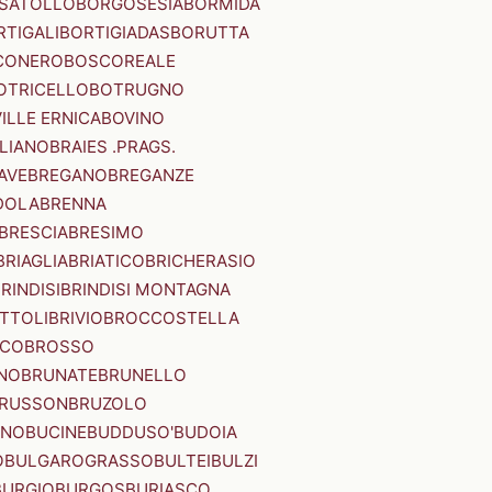
SATOLLO
BORGOSESIA
BORMIDA
RTIGALI
BORTIGIADAS
BORUTTA
CONERO
BOSCOREALE
OTRICELLO
BOTRUGNO
ILLE ERNICA
BOVINO
LIANO
BRAIES .PRAGS.
IAVE
BREGANO
BREGANZE
DOLA
BRENNA
BRESCIA
BRESIMO
BRIAGLIA
BRIATICO
BRICHERASIO
RINDISI
BRINDISI MONTAGNA
ITTOLI
BRIVIO
BROCCOSTELLA
SCO
BROSSO
NO
BRUNATE
BRUNELLO
RUSSON
BRUZOLO
INO
BUCINE
BUDDUSO'
BUDOIA
O
BULGAROGRASSO
BULTEI
BULZI
BURGIO
BURGOS
BURIASCO