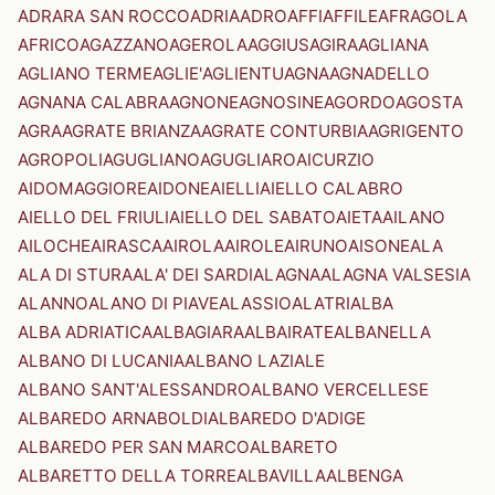
ADRARA SAN ROCCO
ADRIA
ADRO
AFFI
AFFILE
AFRAGOLA
AFRICO
AGAZZANO
AGEROLA
AGGIUS
AGIRA
AGLIANA
AGLIANO TERME
AGLIE'
AGLIENTU
AGNA
AGNADELLO
AGNANA CALABRA
AGNONE
AGNOSINE
AGORDO
AGOSTA
AGRA
AGRATE BRIANZA
AGRATE CONTURBIA
AGRIGENTO
AGROPOLI
AGUGLIANO
AGUGLIARO
AICURZIO
AIDOMAGGIORE
AIDONE
AIELLI
AIELLO CALABRO
AIELLO DEL FRIULI
AIELLO DEL SABATO
AIETA
AILANO
AILOCHE
AIRASCA
AIROLA
AIROLE
AIRUNO
AISONE
ALA
ALA DI STURA
ALA' DEI SARDI
ALAGNA
ALAGNA VALSESIA
ALANNO
ALANO DI PIAVE
ALASSIO
ALATRI
ALBA
ALBA ADRIATICA
ALBAGIARA
ALBAIRATE
ALBANELLA
ALBANO DI LUCANIA
ALBANO LAZIALE
ALBANO SANT'ALESSANDRO
ALBANO VERCELLESE
ALBAREDO ARNABOLDI
ALBAREDO D'ADIGE
ALBAREDO PER SAN MARCO
ALBARETO
ALBARETTO DELLA TORRE
ALBAVILLA
ALBENGA