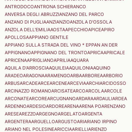
ANTRODOCO
ANTRONA SCHIERANCO
ANVERSA DEGLI ABRUZZI
ANZANO DEL PARCO
ANZANO DI PUGLIA
ANZI
ANZIO
ANZOLA D'OSSOLA
ANZOLA DELL'EMILIA
AOSTA
APECCHIO
APICE
APIRO
APOLLOSA
APPIANO GENTILE
APPIANO SULLA STRADA DEL VINO * EPPAN AN DER
APPIGNANO
APPIGNANO DEL TRONTO
APRICA
APRICALE
APRICENA
APRIGLIANO
APRILIA
AQUARA
AQUILA D'ARROSCIA
AQUILEIA
AQUILONIA
AQUINO
ARADEO
ARAGONA
ARAMENGO
ARBA
ARBOREA
ARBORIO
ARBUS
ARCADE
ARCE
ARCENE
ARCEVIA
ARCHI
ARCIDOSSO
ARCINAZZO ROMANO
ARCISATE
ARCO
ARCOLA
ARCOLE
ARCONATE
ARCORE
ARCUGNANO
ARDARA
ARDAULI
ARDEA
ARDENNO
ARDESIO
ARDORE
ARENA
ARENA PO
ARENZANO
ARESE
AREZZO
ARGEGNO
ARGELATO
ARGENTA
ARGENTERA
ARGUELLO
ARGUSTO
ARI
ARIANO IRPINO
ARIANO NEL POLESINE
ARICCIA
ARIELLI
ARIENZO