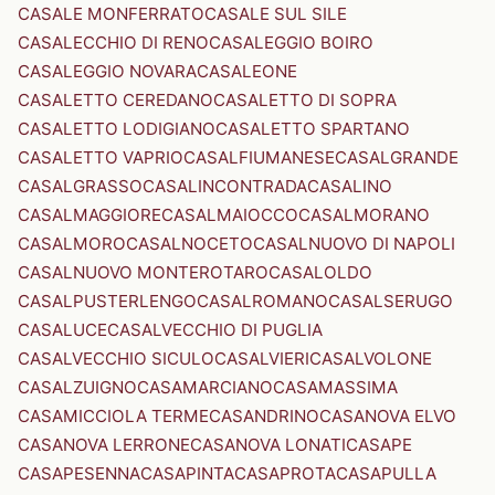
CASALE MONFERRATO
CASALE SUL SILE
CASALECCHIO DI RENO
CASALEGGIO BOIRO
CASALEGGIO NOVARA
CASALEONE
CASALETTO CEREDANO
CASALETTO DI SOPRA
CASALETTO LODIGIANO
CASALETTO SPARTANO
CASALETTO VAPRIO
CASALFIUMANESE
CASALGRANDE
CASALGRASSO
CASALINCONTRADA
CASALINO
CASALMAGGIORE
CASALMAIOCCO
CASALMORANO
CASALMORO
CASALNOCETO
CASALNUOVO DI NAPOLI
CASALNUOVO MONTEROTARO
CASALOLDO
CASALPUSTERLENGO
CASALROMANO
CASALSERUGO
CASALUCE
CASALVECCHIO DI PUGLIA
CASALVECCHIO SICULO
CASALVIERI
CASALVOLONE
CASALZUIGNO
CASAMARCIANO
CASAMASSIMA
CASAMICCIOLA TERME
CASANDRINO
CASANOVA ELVO
CASANOVA LERRONE
CASANOVA LONATI
CASAPE
CASAPESENNA
CASAPINTA
CASAPROTA
CASAPULLA