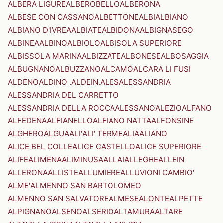
ALBERA LIGURE
ALBEROBELLO
ALBERONA
ALBESE CON CASSANO
ALBETTONE
ALBI
ALBIANO
ALBIANO D'IVREA
ALBIATE
ALBIDONA
ALBIGNASEGO
ALBINEA
ALBINO
ALBIOLO
ALBISOLA SUPERIORE
ALBISSOLA MARINA
ALBIZZATE
ALBONESE
ALBOSAGGIA
ALBUGNANO
ALBUZZANO
ALCAMO
ALCARA LI FUSI
ALDENO
ALDINO .ALDEIN.
ALES
ALESSANDRIA
ALESSANDRIA DEL CARRETTO
ALESSANDRIA DELLA ROCCA
ALESSANO
ALEZIO
ALFANO
ALFEDENA
ALFIANELLO
ALFIANO NATTA
ALFONSINE
ALGHERO
ALGUA
ALI'
ALI' TERME
ALIA
ALIANO
ALICE BEL COLLE
ALICE CASTELLO
ALICE SUPERIORE
ALIFE
ALIMENA
ALIMINUSA
ALLAI
ALLEGHE
ALLEIN
ALLERONA
ALLISTE
ALLUMIERE
ALLUVIONI CAMBIO'
ALME'
ALMENNO SAN BARTOLOMEO
ALMENNO SAN SALVATORE
ALMESE
ALONTE
ALPETTE
ALPIGNANO
ALSENO
ALSERIO
ALTAMURA
ALTARE