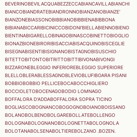
BEVERINO
BEVILACQUA
BEZZECCA
BIANCAVILLA
BIANCHI
BIANCO
BIANDRATE
BIANDRONNO
BIANZANO
BIANZE'
BIANZONE
BIASSONO
BIBBIANO
BIBBIENA
BIBBONA
BIBIANA
BICCARI
BICINICCO
BIDONI'
BIELLA
BIENNO
BIENO
BIENTINA
BIGARELLO
BINAGO
BINASCO
BINETTO
BIOGLIO
BIONAZ
BIONE
BIRORI
BISACCIA
BISACQUINO
BISCEGLIE
BISEGNA
BISENTI
BISIGNANO
BISTAGNO
BISUSCHIO
BITETTO
BITONTO
BITRITTO
BITTI
BIVONA
BIVONGI
BIZZARONE
BLEGGIO INFERIORE
BLEGGIO SUPERIORE
BLELLO
BLERA
BLESSAGNO
BLEVIO
BLUFI
BOARA PISANI
BOBBIO
BOBBIO PELLICE
BOCA
BOCCHIGLIERO
BOCCIOLETO
BOCENAGO
BODIO LOMNAGO
BOFFALORA D'ADDA
BOFFALORA SOPRA TICINO
BOGLIASCO
BOGNANCO
BOGOGNO
BOIANO
BOISSANO
BOLANO
BOLBENO
BOLGARE
BOLLATE
BOLLENGO
BOLOGNA
BOLOGNANO
BOLOGNETTA
BOLOGNOLA
BOLOTANA
BOLSENA
BOLTIERE
BOLZANO .BOZEN.