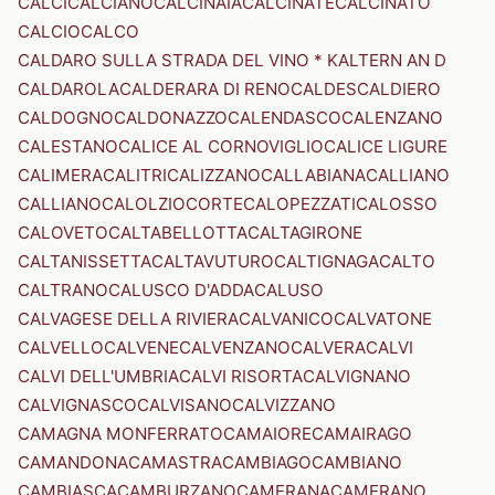
CALCI
CALCIANO
CALCINAIA
CALCINATE
CALCINATO
CALCIO
CALCO
CALDARO SULLA STRADA DEL VINO * KALTERN AN D
CALDAROLA
CALDERARA DI RENO
CALDES
CALDIERO
CALDOGNO
CALDONAZZO
CALENDASCO
CALENZANO
CALESTANO
CALICE AL CORNOVIGLIO
CALICE LIGURE
CALIMERA
CALITRI
CALIZZANO
CALLABIANA
CALLIANO
CALLIANO
CALOLZIOCORTE
CALOPEZZATI
CALOSSO
CALOVETO
CALTABELLOTTA
CALTAGIRONE
CALTANISSETTA
CALTAVUTURO
CALTIGNAGA
CALTO
CALTRANO
CALUSCO D'ADDA
CALUSO
CALVAGESE DELLA RIVIERA
CALVANICO
CALVATONE
CALVELLO
CALVENE
CALVENZANO
CALVERA
CALVI
CALVI DELL'UMBRIA
CALVI RISORTA
CALVIGNANO
CALVIGNASCO
CALVISANO
CALVIZZANO
CAMAGNA MONFERRATO
CAMAIORE
CAMAIRAGO
CAMANDONA
CAMASTRA
CAMBIAGO
CAMBIANO
CAMBIASCA
CAMBURZANO
CAMERANA
CAMERANO