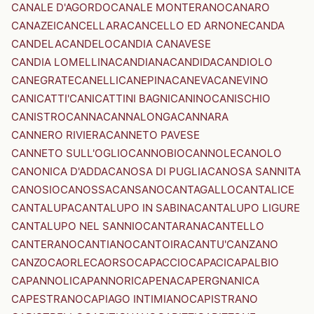
CANALE D'AGORDO
CANALE MONTERANO
CANARO
CANAZEI
CANCELLARA
CANCELLO ED ARNONE
CANDA
CANDELA
CANDELO
CANDIA CANAVESE
CANDIA LOMELLINA
CANDIANA
CANDIDA
CANDIOLO
CANEGRATE
CANELLI
CANEPINA
CANEVA
CANEVINO
CANICATTI'
CANICATTINI BAGNI
CANINO
CANISCHIO
CANISTRO
CANNA
CANNALONGA
CANNARA
CANNERO RIVIERA
CANNETO PAVESE
CANNETO SULL'OGLIO
CANNOBIO
CANNOLE
CANOLO
CANONICA D'ADDA
CANOSA DI PUGLIA
CANOSA SANNITA
CANOSIO
CANOSSA
CANSANO
CANTAGALLO
CANTALICE
CANTALUPA
CANTALUPO IN SABINA
CANTALUPO LIGURE
CANTALUPO NEL SANNIO
CANTARANA
CANTELLO
CANTERANO
CANTIANO
CANTOIRA
CANTU'
CANZANO
CANZO
CAORLE
CAORSO
CAPACCIO
CAPACI
CAPALBIO
CAPANNOLI
CAPANNORI
CAPENA
CAPERGNANICA
CAPESTRANO
CAPIAGO INTIMIANO
CAPISTRANO