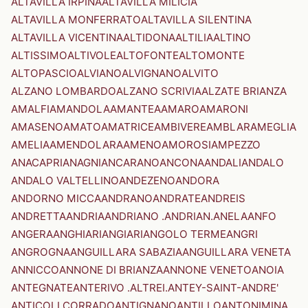
ALTAVILLA IRPINA
ALTAVILLA MILICIA
ALTAVILLA MONFERRATO
ALTAVILLA SILENTINA
ALTAVILLA VICENTINA
ALTIDONA
ALTILIA
ALTINO
ALTISSIMO
ALTIVOLE
ALTOFONTE
ALTOMONTE
ALTOPASCIO
ALVIANO
ALVIGNANO
ALVITO
ALZANO LOMBARDO
ALZANO SCRIVIA
ALZATE BRIANZA
AMALFI
AMANDOLA
AMANTEA
AMARO
AMARONI
AMASENO
AMATO
AMATRICE
AMBIVERE
AMBLAR
AMEGLIA
AMELIA
AMENDOLARA
AMENO
AMOROSI
AMPEZZO
ANACAPRI
ANAGNI
ANCARANO
ANCONA
ANDALI
ANDALO
ANDALO VALTELLINO
ANDEZENO
ANDORA
ANDORNO MICCA
ANDRANO
ANDRATE
ANDREIS
ANDRETTA
ANDRIA
ANDRIANO .ANDRIAN.
ANELA
ANFO
ANGERA
ANGHIARI
ANGIARI
ANGOLO TERME
ANGRI
ANGROGNA
ANGUILLARA SABAZIA
ANGUILLARA VENETA
ANNICCO
ANNONE DI BRIANZA
ANNONE VENETO
ANOIA
ANTEGNATE
ANTERIVO .ALTREI.
ANTEY-SAINT-ANDRE'
ANTICOLI CORRADO
ANTIGNANO
ANTILLO
ANTONIMINA