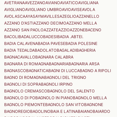
AVETRANA
AVEZZANO
AVIANO
AVIATICO
AVIGLIANA
AVIGLIANO
AVIGLIANO UMBRO
AVIO
AVISE
AVOLA
AVOLASCA
AYAS
AYMAVILLES
AZEGLIO
AZZANELLO
AZZANO D'ASTI
AZZANO DECIMO
AZZANO MELLA
AZZANO SAN PAOLO
AZZATE
AZZIO
AZZONE
BACENO
BACOLI
BADALUCCO
BADESI
BADIA .ABTEI.
BADIA CALAVENA
BADIA PAVESE
BADIA POLESINE
BADIA TEDALDA
BADOLATO
BAGALADI
BAGHERIA
BAGNACAVALLO
BAGNARA CALABRA
BAGNARA DI ROMAGNA
BAGNARIA
BAGNARIA ARSA
BAGNASCO
BAGNATICA
BAGNI DI LUCCA
BAGNO A RIPOLI
BAGNO DI ROMAGNA
BAGNOLI DEL TRIGNO
BAGNOLI DI SOPRA
BAGNOLI IRPINO
BAGNOLO CREMASCO
BAGNOLO DEL SALENTO
BAGNOLO DI PO
BAGNOLO IN PIANO
BAGNOLO MELLA
BAGNOLO PIEMONTE
BAGNOLO SAN VITO
BAGNONE
BAGNOREGIO
BAGOLINO
BAIA E LATINA
BAIANO
BAIARDO