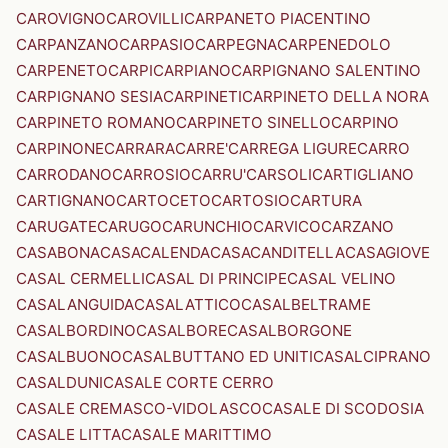
CAROVIGNO
CAROVILLI
CARPANETO PIACENTINO
CARPANZANO
CARPASIO
CARPEGNA
CARPENEDOLO
CARPENETO
CARPI
CARPIANO
CARPIGNANO SALENTINO
CARPIGNANO SESIA
CARPINETI
CARPINETO DELLA NORA
CARPINETO ROMANO
CARPINETO SINELLO
CARPINO
CARPINONE
CARRARA
CARRE'
CARREGA LIGURE
CARRO
CARRODANO
CARROSIO
CARRU'
CARSOLI
CARTIGLIANO
CARTIGNANO
CARTOCETO
CARTOSIO
CARTURA
CARUGATE
CARUGO
CARUNCHIO
CARVICO
CARZANO
CASABONA
CASACALENDA
CASACANDITELLA
CASAGIOVE
CASAL CERMELLI
CASAL DI PRINCIPE
CASAL VELINO
CASALANGUIDA
CASALATTICO
CASALBELTRAME
CASALBORDINO
CASALBORE
CASALBORGONE
CASALBUONO
CASALBUTTANO ED UNITI
CASALCIPRANO
CASALDUNI
CASALE CORTE CERRO
CASALE CREMASCO-VIDOLASCO
CASALE DI SCODOSIA
CASALE LITTA
CASALE MARITTIMO