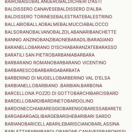
BAIRO
BAISO
BALANGERO
BALDICHIERI D'ASTI
BALDISSERO CANAVESE
BALDISSERO D'ALBA
BALDISSERO TORINESE
BALESTRATE
BALESTRINO
BALLABIO
BALLAO
BALME
BALMUCCIA
BALOCCO
BALSORANO
BALVANO
BALZOLA
BANARI
BANCHETTE
BANNIO ANZINO
BANZI
BAONE
BARADILI
BARAGIANO
BARANELLO
BARANO D'ISCHIA
BARANZATE
BARASSO
BARATILI SAN PIETRO
BARBANIA
BARBARA
BARBARANO ROMANO
BARBARANO VICENTINO
BARBARESCO
BARBARIGA
BARBATA
BARBERINO DI MUGELLO
BARBERINO VAL D'ELSA
BARBIANELLO
BARBIANO .BARBIAN.
BARBONA
BARCELLONA POZZO DI GOTTO
BARCHI
BARCIS
BARD
BARDELLO
BARDI
BARDINETO
BARDOLINO
BARDONECCHIA
BAREGGIO
BARENGO
BARESSA
BARETE
BARGA
BARGAGLI
BARGE
BARGHE
BARI
BARI SARDO
BARIANO
BARICELLA
BARILE
BARISCIANO
BARLASSINA
BARLETTA
BARNI
BAROLO
BARONE CANAVESE
BARONISSI