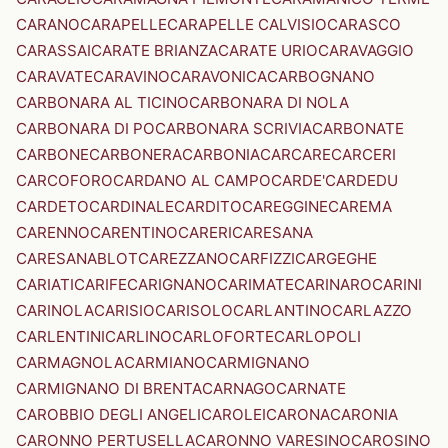
CARANO
CARAPELLE
CARAPELLE CALVISIO
CARASCO
CARASSAI
CARATE BRIANZA
CARATE URIO
CARAVAGGIO
CARAVATE
CARAVINO
CARAVONICA
CARBOGNANO
CARBONARA AL TICINO
CARBONARA DI NOLA
CARBONARA DI PO
CARBONARA SCRIVIA
CARBONATE
CARBONE
CARBONERA
CARBONIA
CARCARE
CARCERI
CARCOFORO
CARDANO AL CAMPO
CARDE'
CARDEDU
CARDETO
CARDINALE
CARDITO
CAREGGINE
CAREMA
CARENNO
CARENTINO
CARERI
CARESANA
CARESANABLOT
CAREZZANO
CARFIZZI
CARGEGHE
CARIATI
CARIFE
CARIGNANO
CARIMATE
CARINARO
CARINI
CARINOLA
CARISIO
CARISOLO
CARLANTINO
CARLAZZO
CARLENTINI
CARLINO
CARLOFORTE
CARLOPOLI
CARMAGNOLA
CARMIANO
CARMIGNANO
CARMIGNANO DI BRENTA
CARNAGO
CARNATE
CAROBBIO DEGLI ANGELI
CAROLEI
CARONA
CARONIA
CARONNO PERTUSELLA
CARONNO VARESINO
CAROSINO