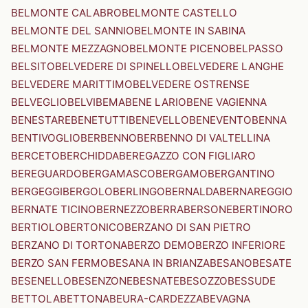
BELMONTE CALABRO
BELMONTE CASTELLO
BELMONTE DEL SANNIO
BELMONTE IN SABINA
BELMONTE MEZZAGNO
BELMONTE PICENO
BELPASSO
BELSITO
BELVEDERE DI SPINELLO
BELVEDERE LANGHE
BELVEDERE MARITTIMO
BELVEDERE OSTRENSE
BELVEGLIO
BELVI
BEMA
BENE LARIO
BENE VAGIENNA
BENESTARE
BENETUTTI
BENEVELLO
BENEVENTO
BENNA
BENTIVOGLIO
BERBENNO
BERBENNO DI VALTELLINA
BERCETO
BERCHIDDA
BEREGAZZO CON FIGLIARO
BEREGUARDO
BERGAMASCO
BERGAMO
BERGANTINO
BERGEGGI
BERGOLO
BERLINGO
BERNALDA
BERNAREGGIO
BERNATE TICINO
BERNEZZO
BERRA
BERSONE
BERTINORO
BERTIOLO
BERTONICO
BERZANO DI SAN PIETRO
BERZANO DI TORTONA
BERZO DEMO
BERZO INFERIORE
BERZO SAN FERMO
BESANA IN BRIANZA
BESANO
BESATE
BESENELLO
BESENZONE
BESNATE
BESOZZO
BESSUDE
BETTOLA
BETTONA
BEURA-CARDEZZA
BEVAGNA