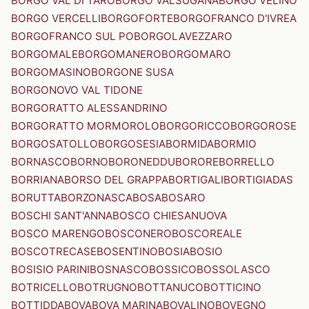
BORGO VAL DI TARO
BORGO VALSUGANA
BORGO VELINO
BORGO VERCELLI
BORGOFORTE
BORGOFRANCO D'IVREA
BORGOFRANCO SUL PO
BORGOLAVEZZARO
BORGOMALE
BORGOMANERO
BORGOMARO
BORGOMASINO
BORGONE SUSA
BORGONOVO VAL TIDONE
BORGORATTO ALESSANDRINO
BORGORATTO MORMOROLO
BORGORICCO
BORGOROSE
BORGOSATOLLO
BORGOSESIA
BORMIDA
BORMIO
BORNASCO
BORNO
BORONEDDU
BORORE
BORRELLO
BORRIANA
BORSO DEL GRAPPA
BORTIGALI
BORTIGIADAS
BORUTTA
BORZONASCA
BOSA
BOSARO
BOSCHI SANT'ANNA
BOSCO CHIESANUOVA
BOSCO MARENGO
BOSCONERO
BOSCOREALE
BOSCOTRECASE
BOSENTINO
BOSIA
BOSIO
BOSISIO PARINI
BOSNASCO
BOSSICO
BOSSOLASCO
BOTRICELLO
BOTRUGNO
BOTTANUCO
BOTTICINO
BOTTIDDA
BOVA
BOVA MARINA
BOVALINO
BOVEGNO