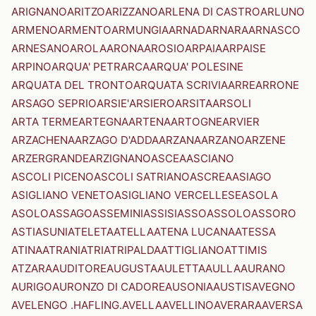
ARIGNANO
ARITZO
ARIZZANO
ARLENA DI CASTRO
ARLUNO
ARMENO
ARMENTO
ARMUNGIA
ARNAD
ARNARA
ARNASCO
ARNESANO
AROLA
ARONA
AROSIO
ARPAIA
ARPAISE
ARPINO
ARQUA' PETRARCA
ARQUA' POLESINE
ARQUATA DEL TRONTO
ARQUATA SCRIVIA
ARRE
ARRONE
ARSAGO SEPRIO
ARSIE'
ARSIERO
ARSITA
ARSOLI
ARTA TERME
ARTEGNA
ARTENA
ARTOGNE
ARVIER
ARZACHENA
ARZAGO D'ADDA
ARZANA
ARZANO
ARZENE
ARZERGRANDE
ARZIGNANO
ASCEA
ASCIANO
ASCOLI PICENO
ASCOLI SATRIANO
ASCREA
ASIAGO
ASIGLIANO VENETO
ASIGLIANO VERCELLESE
ASOLA
ASOLO
ASSAGO
ASSEMINI
ASSISI
ASSO
ASSOLO
ASSORO
ASTI
ASUNI
ATELETA
ATELLA
ATENA LUCANA
ATESSA
ATINA
ATRANI
ATRI
ATRIPALDA
ATTIGLIANO
ATTIMIS
ATZARA
AUDITORE
AUGUSTA
AULETTA
AULLA
AURANO
AURIGO
AURONZO DI CADORE
AUSONIA
AUSTIS
AVEGNO
AVELENGO .HAFLING.
AVELLA
AVELLINO
AVERARA
AVERSA