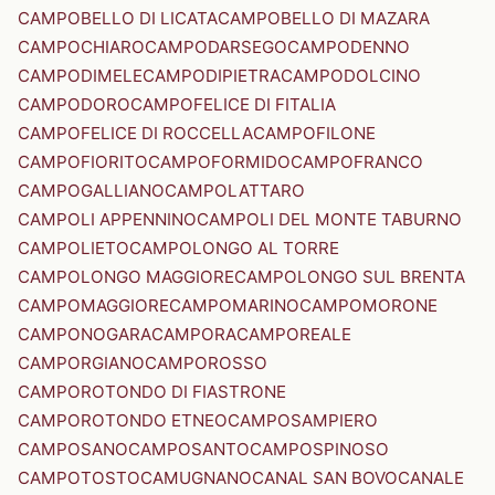
CAMPOBELLO DI LICATA
CAMPOBELLO DI MAZARA
CAMPOCHIARO
CAMPODARSEGO
CAMPODENNO
CAMPODIMELE
CAMPODIPIETRA
CAMPODOLCINO
CAMPODORO
CAMPOFELICE DI FITALIA
CAMPOFELICE DI ROCCELLA
CAMPOFILONE
CAMPOFIORITO
CAMPOFORMIDO
CAMPOFRANCO
CAMPOGALLIANO
CAMPOLATTARO
CAMPOLI APPENNINO
CAMPOLI DEL MONTE TABURNO
CAMPOLIETO
CAMPOLONGO AL TORRE
CAMPOLONGO MAGGIORE
CAMPOLONGO SUL BRENTA
CAMPOMAGGIORE
CAMPOMARINO
CAMPOMORONE
CAMPONOGARA
CAMPORA
CAMPOREALE
CAMPORGIANO
CAMPOROSSO
CAMPOROTONDO DI FIASTRONE
CAMPOROTONDO ETNEO
CAMPOSAMPIERO
CAMPOSANO
CAMPOSANTO
CAMPOSPINOSO
CAMPOTOSTO
CAMUGNANO
CANAL SAN BOVO
CANALE