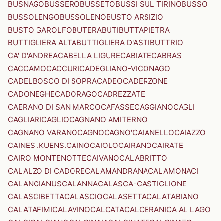
BUSNAGO
BUSSERO
BUSSETO
BUSSI SUL TIRINO
BUSSO
BUSSOLENGO
BUSSOLENO
BUSTO ARSIZIO
BUSTO GAROLFO
BUTERA
BUTI
BUTTAPIETRA
BUTTIGLIERA ALTA
BUTTIGLIERA D'ASTI
BUTTRIO
CA' D'ANDREA
CABELLA LIGURE
CABIATE
CABRAS
CACCAMO
CACCURI
CADEGLIANO-VICONAGO
CADELBOSCO DI SOPRA
CADEO
CADERZONE
CADONEGHE
CADORAGO
CADREZZATE
CAERANO DI SAN MARCO
CAFASSE
CAGGIANO
CAGLI
CAGLIARI
CAGLIO
CAGNANO AMITERNO
CAGNANO VARANO
CAGNO
CAGNO'
CAIANELLO
CAIAZZO
CAINES .KUENS.
CAINO
CAIOLO
CAIRANO
CAIRATE
CAIRO MONTENOTTE
CAIVANO
CALABRITTO
CALALZO DI CADORE
CALAMANDRANA
CALAMONACI
CALANGIANUS
CALANNA
CALASCA-CASTIGLIONE
CALASCIBETTA
CALASCIO
CALASETTA
CALATABIANO
CALATAFIMI
CALAVINO
CALCATA
CALCERANICA AL LAGO