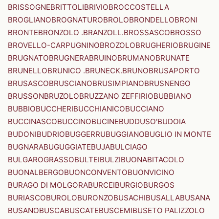
BRISSOGNE
BRITTOLI
BRIVIO
BROCCOSTELLA
BROGLIANO
BROGNATURO
BROLO
BRONDELLO
BRONI
BRONTE
BRONZOLO .BRANZOLL.
BROSSASCO
BROSSO
BROVELLO-CARPUGNINO
BROZOLO
BRUGHERIO
BRUGINE
BRUGNATO
BRUGNERA
BRUINO
BRUMANO
BRUNATE
BRUNELLO
BRUNICO .BRUNECK.
BRUNO
BRUSAPORTO
BRUSASCO
BRUSCIANO
BRUSIMPIANO
BRUSNENGO
BRUSSON
BRUZOLO
BRUZZANO ZEFFIRIO
BUBBIANO
BUBBIO
BUCCHERI
BUCCHIANICO
BUCCIANO
BUCCINASCO
BUCCINO
BUCINE
BUDDUSO'
BUDOIA
BUDONI
BUDRIO
BUGGERRU
BUGGIANO
BUGLIO IN MONTE
BUGNARA
BUGUGGIATE
BUJA
BULCIAGO
BULGAROGRASSO
BULTEI
BULZI
BUONABITACOLO
BUONALBERGO
BUONCONVENTO
BUONVICINO
BURAGO DI MOLGORA
BURCEI
BURGIO
BURGOS
BURIASCO
BUROLO
BURONZO
BUSACHI
BUSALLA
BUSANA
BUSANO
BUSCA
BUSCATE
BUSCEMI
BUSETO PALIZZOLO