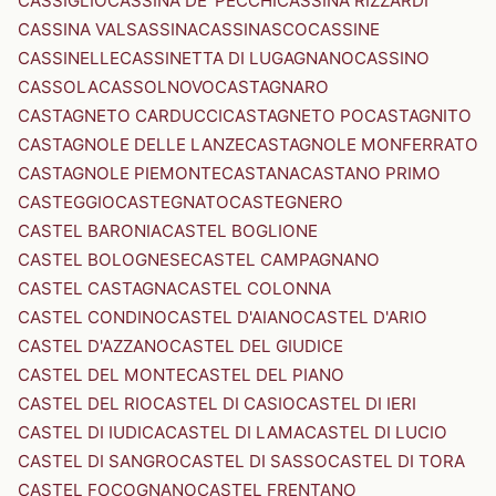
CASSIGLIO
CASSINA DE' PECCHI
CASSINA RIZZARDI
CASSINA VALSASSINA
CASSINASCO
CASSINE
CASSINELLE
CASSINETTA DI LUGAGNANO
CASSINO
CASSOLA
CASSOLNOVO
CASTAGNARO
CASTAGNETO CARDUCCI
CASTAGNETO PO
CASTAGNITO
CASTAGNOLE DELLE LANZE
CASTAGNOLE MONFERRATO
CASTAGNOLE PIEMONTE
CASTANA
CASTANO PRIMO
CASTEGGIO
CASTEGNATO
CASTEGNERO
CASTEL BARONIA
CASTEL BOGLIONE
CASTEL BOLOGNESE
CASTEL CAMPAGNANO
CASTEL CASTAGNA
CASTEL COLONNA
CASTEL CONDINO
CASTEL D'AIANO
CASTEL D'ARIO
CASTEL D'AZZANO
CASTEL DEL GIUDICE
CASTEL DEL MONTE
CASTEL DEL PIANO
CASTEL DEL RIO
CASTEL DI CASIO
CASTEL DI IERI
CASTEL DI IUDICA
CASTEL DI LAMA
CASTEL DI LUCIO
CASTEL DI SANGRO
CASTEL DI SASSO
CASTEL DI TORA
CASTEL FOCOGNANO
CASTEL FRENTANO