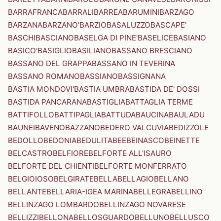
BARRAFRANCA
BARRALI
BARREA
BARUMINI
BARZAGO
BARZANA
BARZANO'
BARZIO
BASALUZZO
BASCAPE'
BASCHI
BASCIANO
BASELGA DI PINE'
BASELICE
BASIANO
BASICO'
BASIGLIO
BASILIANO
BASSANO BRESCIANO
BASSANO DEL GRAPPA
BASSANO IN TEVERINA
BASSANO ROMANO
BASSIANO
BASSIGNANA
BASTIA MONDOVI'
BASTIA UMBRA
BASTIDA DE' DOSSI
BASTIDA PANCARANA
BASTIGLIA
BATTAGLIA TERME
BATTIFOLLO
BATTIPAGLIA
BATTUDA
BAUCINA
BAULADU
BAUNEI
BAVENO
BAZZANO
BEDERO VALCUVIA
BEDIZZOLE
BEDOLLO
BEDONIA
BEDULITA
BEE
BEINASCO
BEINETTE
BELCASTRO
BELFIORE
BELFORTE ALL'ISAURO
BELFORTE DEL CHIENTI
BELFORTE MONFERRATO
BELGIOIOSO
BELGIRATE
BELLA
BELLAGIO
BELLANO
BELLANTE
BELLARIA-IGEA MARINA
BELLEGRA
BELLINO
BELLINZAGO LOMBARDO
BELLINZAGO NOVARESE
BELLIZZI
BELLONA
BELLOSGUARDO
BELLUNO
BELLUSCO