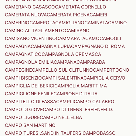
CAMERANO CASASCO
CAMERATA CORNELLO
CAMERATA NUOVA
CAMERATA PICENA
CAMERI
CAMERINO
CAMEROTA
CAMIGLIANO
CAMINATA
CAMINO
CAMINO AL TAGLIAMENTO
CAMISANO
CAMISANO VICENTINO
CAMMARATA
CAMO
CAMOGLI
CAMPAGNA
CAMPAGNA LUPIA
CAMPAGNANO DI ROMA
CAMPAGNATICO
CAMPAGNOLA CREMASCA
CAMPAGNOLA EMILIA
CAMPANA
CAMPARADA
CAMPEGINE
CAMPELLO SUL CLITUNNO
CAMPERTOGNO
CAMPI BISENZIO
CAMPI SALENTINA
CAMPIGLIA CERVO
CAMPIGLIA DEI BERICI
CAMPIGLIA MARITTIMA
CAMPIGLIONE FENILE
CAMPIONE D'ITALIA
CAMPITELLO DI FASSA
CAMPLI
CAMPO CALABRO
CAMPO DI GIOVE
CAMPO DI TRENS .FREIENFELD.
CAMPO LIGURE
CAMPO NELL'ELBA
CAMPO SAN MARTINO
CAMPO TURES .SAND IN TAUFERS.
CAMPOBASSO