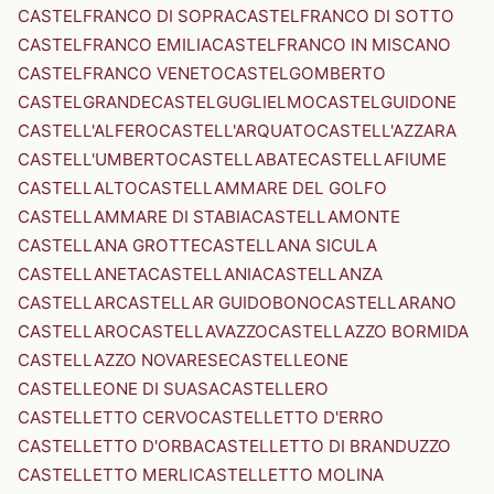
CASTELFRANCO DI SOPRA
CASTELFRANCO DI SOTTO
CASTELFRANCO EMILIA
CASTELFRANCO IN MISCANO
CASTELFRANCO VENETO
CASTELGOMBERTO
CASTELGRANDE
CASTELGUGLIELMO
CASTELGUIDONE
CASTELL'ALFERO
CASTELL'ARQUATO
CASTELL'AZZARA
CASTELL'UMBERTO
CASTELLABATE
CASTELLAFIUME
CASTELLALTO
CASTELLAMMARE DEL GOLFO
CASTELLAMMARE DI STABIA
CASTELLAMONTE
CASTELLANA GROTTE
CASTELLANA SICULA
CASTELLANETA
CASTELLANIA
CASTELLANZA
CASTELLAR
CASTELLAR GUIDOBONO
CASTELLARANO
CASTELLARO
CASTELLAVAZZO
CASTELLAZZO BORMIDA
CASTELLAZZO NOVARESE
CASTELLEONE
CASTELLEONE DI SUASA
CASTELLERO
CASTELLETTO CERVO
CASTELLETTO D'ERRO
CASTELLETTO D'ORBA
CASTELLETTO DI BRANDUZZO
CASTELLETTO MERLI
CASTELLETTO MOLINA