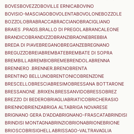
BOVES
BOVEZZO
BOVILLE ERNICA
BOVINO
BOVISIO-MASCIAGO
BOVOLENTA
BOVOLONE
BOZZOLE
BOZZOLO
BRA
BRACCA
BRACCIANO
BRACIGLIANO
BRAIES .PRAGS.
BRALLO DI PREGOLA
BRANCALEONE
BRANDICO
BRANDIZZO
BRANZI
BRAONE
BREBBIA
BREDA DI PIAVE
BREGANO
BREGANZE
BREGNANO
BREGUZZO
BREIA
BREMBATE
BREMBATE DI SOPRA
BREMBILLA
BREMBIO
BREME
BRENDOLA
BRENNA
BRENNERO .BRENNER.
BRENO
BRENTA
BRENTINO BELLUNO
BRENTONICO
BRENZONE
BRESCELLO
BRESCIA
BRESIMO
BRESSANA BOTTARONE
BRESSANONE .BRIXEN.
BRESSANVIDO
BRESSO
BREZ
BREZZO DI BEDERO
BRIAGLIA
BRIATICO
BRICHERASIO
BRIENNO
BRIENZA
BRIGA ALTA
BRIGA NOVARESE
BRIGNANO GERA D'ADDA
BRIGNANO-FRASCATA
BRINDISI
BRINDISI MONTAGNA
BRINZIO
BRIONA
BRIONE
BRIONE
BRIOSCO
BRISIGHELLA
BRISSAGO-VALTRAVAGLIA