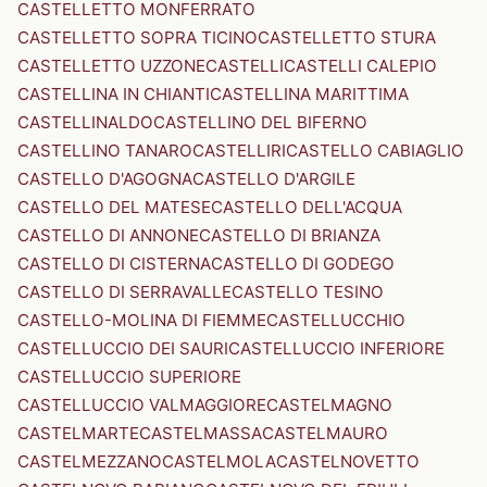
CASTELLETTO MONFERRATO
CASTELLETTO SOPRA TICINO
CASTELLETTO STURA
CASTELLETTO UZZONE
CASTELLI
CASTELLI CALEPIO
CASTELLINA IN CHIANTI
CASTELLINA MARITTIMA
CASTELLINALDO
CASTELLINO DEL BIFERNO
CASTELLINO TANARO
CASTELLIRI
CASTELLO CABIAGLIO
CASTELLO D'AGOGNA
CASTELLO D'ARGILE
CASTELLO DEL MATESE
CASTELLO DELL'ACQUA
CASTELLO DI ANNONE
CASTELLO DI BRIANZA
CASTELLO DI CISTERNA
CASTELLO DI GODEGO
CASTELLO DI SERRAVALLE
CASTELLO TESINO
CASTELLO-MOLINA DI FIEMME
CASTELLUCCHIO
CASTELLUCCIO DEI SAURI
CASTELLUCCIO INFERIORE
CASTELLUCCIO SUPERIORE
CASTELLUCCIO VALMAGGIORE
CASTELMAGNO
CASTELMARTE
CASTELMASSA
CASTELMAURO
CASTELMEZZANO
CASTELMOLA
CASTELNOVETTO