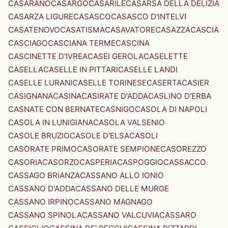
CASARANO
CASARGO
CASARILE
CASARSA DELLA DELIZIA
CASARZA LIGURE
CASASCO
CASASCO D'INTELVI
CASATENOVO
CASATISMA
CASAVATORE
CASAZZA
CASCIA
CASCIAGO
CASCIANA TERME
CASCINA
CASCINETTE D'IVREA
CASEI GEROLA
CASELETTE
CASELLA
CASELLE IN PITTARI
CASELLE LANDI
CASELLE LURANI
CASELLE TORINESE
CASERTA
CASIER
CASIGNANA
CASINA
CASIRATE D'ADDA
CASLINO D'ERBA
CASNATE CON BERNATE
CASNIGO
CASOLA DI NAPOLI
CASOLA IN LUNIGIANA
CASOLA VALSENIO
CASOLE BRUZIO
CASOLE D'ELSA
CASOLI
CASORATE PRIMO
CASORATE SEMPIONE
CASOREZZO
CASORIA
CASORZO
CASPERIA
CASPOGGIO
CASSACCO
CASSAGO BRIANZA
CASSANO ALLO IONIO
CASSANO D'ADDA
CASSANO DELLE MURGE
CASSANO IRPINO
CASSANO MAGNAGO
CASSANO SPINOLA
CASSANO VALCUVIA
CASSARO