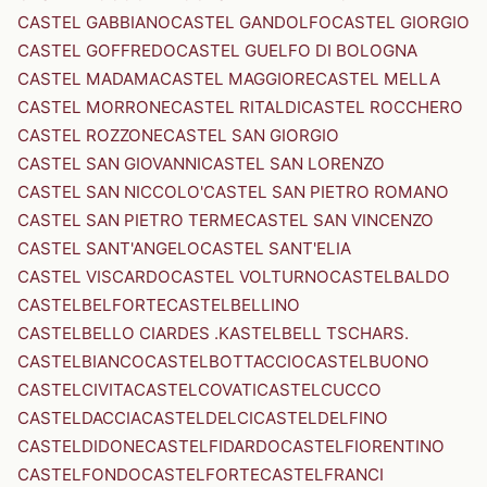
CASTEL GABBIANO
CASTEL GANDOLFO
CASTEL GIORGIO
CASTEL GOFFREDO
CASTEL GUELFO DI BOLOGNA
CASTEL MADAMA
CASTEL MAGGIORE
CASTEL MELLA
CASTEL MORRONE
CASTEL RITALDI
CASTEL ROCCHERO
CASTEL ROZZONE
CASTEL SAN GIORGIO
CASTEL SAN GIOVANNI
CASTEL SAN LORENZO
CASTEL SAN NICCOLO'
CASTEL SAN PIETRO ROMANO
CASTEL SAN PIETRO TERME
CASTEL SAN VINCENZO
CASTEL SANT'ANGELO
CASTEL SANT'ELIA
CASTEL VISCARDO
CASTEL VOLTURNO
CASTELBALDO
CASTELBELFORTE
CASTELBELLINO
CASTELBELLO CIARDES .KASTELBELL TSCHARS.
CASTELBIANCO
CASTELBOTTACCIO
CASTELBUONO
CASTELCIVITA
CASTELCOVATI
CASTELCUCCO
CASTELDACCIA
CASTELDELCI
CASTELDELFINO
CASTELDIDONE
CASTELFIDARDO
CASTELFIORENTINO
CASTELFONDO
CASTELFORTE
CASTELFRANCI