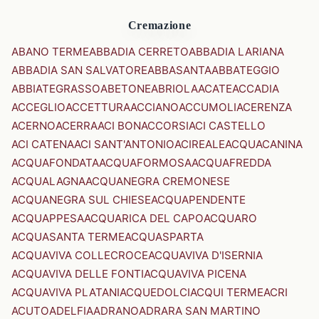
Cremazione
ABANO TERME
ABBADIA CERRETO
ABBADIA LARIANA
ABBADIA SAN SALVATORE
ABBASANTA
ABBATEGGIO
ABBIATEGRASSO
ABETONE
ABRIOLA
ACATE
ACCADIA
ACCEGLIO
ACCETTURA
ACCIANO
ACCUMOLI
ACERENZA
ACERNO
ACERRA
ACI BONACCORSI
ACI CASTELLO
ACI CATENA
ACI SANT'ANTONIO
ACIREALE
ACQUACANINA
ACQUAFONDATA
ACQUAFORMOSA
ACQUAFREDDA
ACQUALAGNA
ACQUANEGRA CREMONESE
ACQUANEGRA SUL CHIESE
ACQUAPENDENTE
ACQUAPPESA
ACQUARICA DEL CAPO
ACQUARO
ACQUASANTA TERME
ACQUASPARTA
ACQUAVIVA COLLECROCE
ACQUAVIVA D'ISERNIA
ACQUAVIVA DELLE FONTI
ACQUAVIVA PICENA
ACQUAVIVA PLATANI
ACQUEDOLCI
ACQUI TERME
ACRI
ACUTO
ADELFIA
ADRANO
ADRARA SAN MARTINO