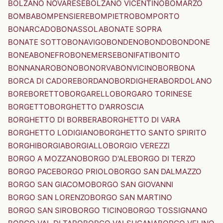
BOLZANO NOVARESE
BOLZANO VICENTINO
BOMARZO
BOMBA
BOMPENSIERE
BOMPIETRO
BOMPORTO
BONARCADO
BONASSOLA
BONATE SOPRA
BONATE SOTTO
BONAVIGO
BONDENO
BONDO
BONDONE
BONEA
BONEFRO
BONEMERSE
BONIFATI
BONITO
BONNANARO
BONO
BONORVA
BONVICINO
BORBONA
BORCA DI CADORE
BORDANO
BORDIGHERA
BORDOLANO
BORE
BORETTO
BORGARELLO
BORGARO TORINESE
BORGETTO
BORGHETTO D'ARROSCIA
BORGHETTO DI BORBERA
BORGHETTO DI VARA
BORGHETTO LODIGIANO
BORGHETTO SANTO SPIRITO
BORGHI
BORGIA
BORGIALLO
BORGIO VEREZZI
BORGO A MOZZANO
BORGO D'ALE
BORGO DI TERZO
BORGO PACE
BORGO PRIOLO
BORGO SAN DALMAZZO
BORGO SAN GIACOMO
BORGO SAN GIOVANNI
BORGO SAN LORENZO
BORGO SAN MARTINO
BORGO SAN SIRO
BORGO TICINO
BORGO TOSSIGNANO