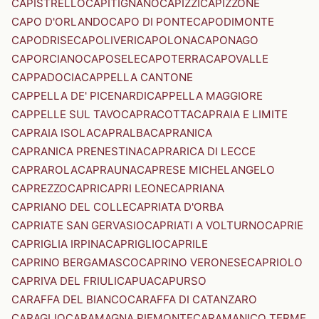
CAPISTRELLO
CAPITIGNANO
CAPIZZI
CAPIZZONE
CAPO D'ORLANDO
CAPO DI PONTE
CAPODIMONTE
CAPODRISE
CAPOLIVERI
CAPOLONA
CAPONAGO
CAPORCIANO
CAPOSELE
CAPOTERRA
CAPOVALLE
CAPPADOCIA
CAPPELLA CANTONE
CAPPELLA DE' PICENARDI
CAPPELLA MAGGIORE
CAPPELLE SUL TAVO
CAPRACOTTA
CAPRAIA E LIMITE
CAPRAIA ISOLA
CAPRALBA
CAPRANICA
CAPRANICA PRENESTINA
CAPRARICA DI LECCE
CAPRAROLA
CAPRAUNA
CAPRESE MICHELANGELO
CAPREZZO
CAPRI
CAPRI LEONE
CAPRIANA
CAPRIANO DEL COLLE
CAPRIATA D'ORBA
CAPRIATE SAN GERVASIO
CAPRIATI A VOLTURNO
CAPRIE
CAPRIGLIA IRPINA
CAPRIGLIO
CAPRILE
CAPRINO BERGAMASCO
CAPRINO VERONESE
CAPRIOLO
CAPRIVA DEL FRIULI
CAPUA
CAPURSO
CARAFFA DEL BIANCO
CARAFFA DI CATANZARO
CARAGLIO
CARAMAGNA PIEMONTE
CARAMANICO TERME