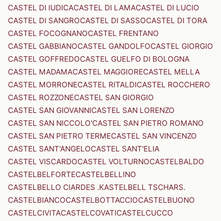
CASTEL DI IUDICA
CASTEL DI LAMA
CASTEL DI LUCIO
CASTEL DI SANGRO
CASTEL DI SASSO
CASTEL DI TORA
CASTEL FOCOGNANO
CASTEL FRENTANO
CASTEL GABBIANO
CASTEL GANDOLFO
CASTEL GIORGIO
CASTEL GOFFREDO
CASTEL GUELFO DI BOLOGNA
CASTEL MADAMA
CASTEL MAGGIORE
CASTEL MELLA
CASTEL MORRONE
CASTEL RITALDI
CASTEL ROCCHERO
CASTEL ROZZONE
CASTEL SAN GIORGIO
CASTEL SAN GIOVANNI
CASTEL SAN LORENZO
CASTEL SAN NICCOLO'
CASTEL SAN PIETRO ROMANO
CASTEL SAN PIETRO TERME
CASTEL SAN VINCENZO
CASTEL SANT'ANGELO
CASTEL SANT'ELIA
CASTEL VISCARDO
CASTEL VOLTURNO
CASTELBALDO
CASTELBELFORTE
CASTELBELLINO
CASTELBELLO CIARDES .KASTELBELL TSCHARS.
CASTELBIANCO
CASTELBOTTACCIO
CASTELBUONO
CASTELCIVITA
CASTELCOVATI
CASTELCUCCO