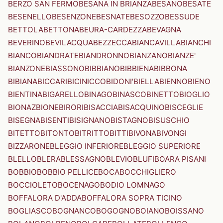
BERZO SAN FERMO
BESANA IN BRIANZA
BESANO
BESATE
BESENELLO
BESENZONE
BESNATE
BESOZZO
BESSUDE
BETTOLA
BETTONA
BEURA-CARDEZZA
BEVAGNA
BEVERINO
BEVILACQUA
BEZZECCA
BIANCAVILLA
BIANCHI
BIANCO
BIANDRATE
BIANDRONNO
BIANZANO
BIANZE'
BIANZONE
BIASSONO
BIBBIANO
BIBBIENA
BIBBONA
BIBIANA
BICCARI
BICINICCO
BIDONI'
BIELLA
BIENNO
BIENO
BIENTINA
BIGARELLO
BINAGO
BINASCO
BINETTO
BIOGLIO
BIONAZ
BIONE
BIRORI
BISACCIA
BISACQUINO
BISCEGLIE
BISEGNA
BISENTI
BISIGNANO
BISTAGNO
BISUSCHIO
BITETTO
BITONTO
BITRITTO
BITTI
BIVONA
BIVONGI
BIZZARONE
BLEGGIO INFERIORE
BLEGGIO SUPERIORE
BLELLO
BLERA
BLESSAGNO
BLEVIO
BLUFI
BOARA PISANI
BOBBIO
BOBBIO PELLICE
BOCA
BOCCHIGLIERO
BOCCIOLETO
BOCENAGO
BODIO LOMNAGO
BOFFALORA D'ADDA
BOFFALORA SOPRA TICINO
BOGLIASCO
BOGNANCO
BOGOGNO
BOIANO
BOISSANO