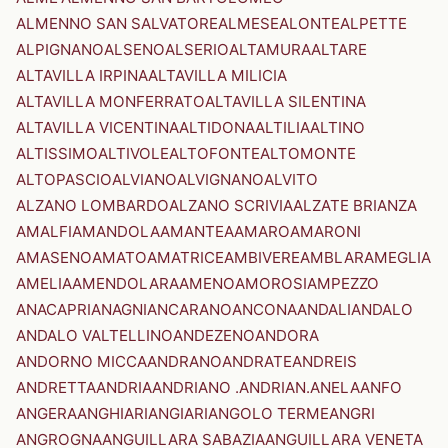
ALMENNO SAN SALVATORE
ALMESE
ALONTE
ALPETTE
ALPIGNANO
ALSENO
ALSERIO
ALTAMURA
ALTARE
ALTAVILLA IRPINA
ALTAVILLA MILICIA
ALTAVILLA MONFERRATO
ALTAVILLA SILENTINA
ALTAVILLA VICENTINA
ALTIDONA
ALTILIA
ALTINO
ALTISSIMO
ALTIVOLE
ALTOFONTE
ALTOMONTE
ALTOPASCIO
ALVIANO
ALVIGNANO
ALVITO
ALZANO LOMBARDO
ALZANO SCRIVIA
ALZATE BRIANZA
AMALFI
AMANDOLA
AMANTEA
AMARO
AMARONI
AMASENO
AMATO
AMATRICE
AMBIVERE
AMBLAR
AMEGLIA
AMELIA
AMENDOLARA
AMENO
AMOROSI
AMPEZZO
ANACAPRI
ANAGNI
ANCARANO
ANCONA
ANDALI
ANDALO
ANDALO VALTELLINO
ANDEZENO
ANDORA
ANDORNO MICCA
ANDRANO
ANDRATE
ANDREIS
ANDRETTA
ANDRIA
ANDRIANO .ANDRIAN.
ANELA
ANFO
ANGERA
ANGHIARI
ANGIARI
ANGOLO TERME
ANGRI
ANGROGNA
ANGUILLARA SABAZIA
ANGUILLARA VENETA