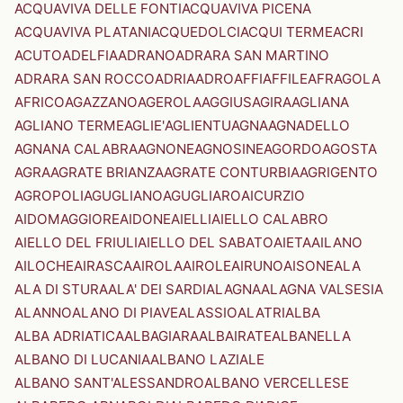
ACQUAVIVA DELLE FONTI
ACQUAVIVA PICENA
ACQUAVIVA PLATANI
ACQUEDOLCI
ACQUI TERME
ACRI
ACUTO
ADELFIA
ADRANO
ADRARA SAN MARTINO
ADRARA SAN ROCCO
ADRIA
ADRO
AFFI
AFFILE
AFRAGOLA
AFRICO
AGAZZANO
AGEROLA
AGGIUS
AGIRA
AGLIANA
AGLIANO TERME
AGLIE'
AGLIENTU
AGNA
AGNADELLO
AGNANA CALABRA
AGNONE
AGNOSINE
AGORDO
AGOSTA
AGRA
AGRATE BRIANZA
AGRATE CONTURBIA
AGRIGENTO
AGROPOLI
AGUGLIANO
AGUGLIARO
AICURZIO
AIDOMAGGIORE
AIDONE
AIELLI
AIELLO CALABRO
AIELLO DEL FRIULI
AIELLO DEL SABATO
AIETA
AILANO
AILOCHE
AIRASCA
AIROLA
AIROLE
AIRUNO
AISONE
ALA
ALA DI STURA
ALA' DEI SARDI
ALAGNA
ALAGNA VALSESIA
ALANNO
ALANO DI PIAVE
ALASSIO
ALATRI
ALBA
ALBA ADRIATICA
ALBAGIARA
ALBAIRATE
ALBANELLA
ALBANO DI LUCANIA
ALBANO LAZIALE
ALBANO SANT'ALESSANDRO
ALBANO VERCELLESE