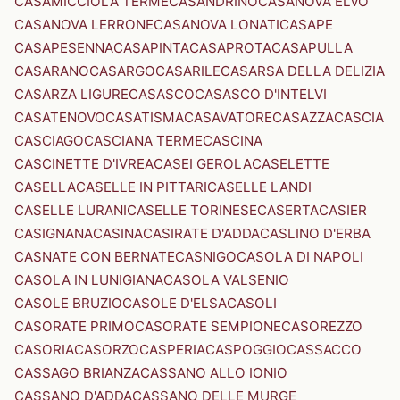
CASAMICCIOLA TERME
CASANDRINO
CASANOVA ELVO
CASANOVA LERRONE
CASANOVA LONATI
CASAPE
CASAPESENNA
CASAPINTA
CASAPROTA
CASAPULLA
CASARANO
CASARGO
CASARILE
CASARSA DELLA DELIZIA
CASARZA LIGURE
CASASCO
CASASCO D'INTELVI
CASATENOVO
CASATISMA
CASAVATORE
CASAZZA
CASCIA
CASCIAGO
CASCIANA TERME
CASCINA
CASCINETTE D'IVREA
CASEI GEROLA
CASELETTE
CASELLA
CASELLE IN PITTARI
CASELLE LANDI
CASELLE LURANI
CASELLE TORINESE
CASERTA
CASIER
CASIGNANA
CASINA
CASIRATE D'ADDA
CASLINO D'ERBA
CASNATE CON BERNATE
CASNIGO
CASOLA DI NAPOLI
CASOLA IN LUNIGIANA
CASOLA VALSENIO
CASOLE BRUZIO
CASOLE D'ELSA
CASOLI
CASORATE PRIMO
CASORATE SEMPIONE
CASOREZZO
CASORIA
CASORZO
CASPERIA
CASPOGGIO
CASSACCO
CASSAGO BRIANZA
CASSANO ALLO IONIO
CASSANO D'ADDA
CASSANO DELLE MURGE