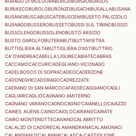
BURAGO DI MOLGORA
BURCEI
BURGIO
BURGOS
BURIASCO
BUROLO
BURONZO
BUSACHI
BUSALLA
BUSANA
BUSANO
BUSCA
BUSCATE
BUSCEMI
BUSETO PALIZZOLO
BUSNAGO
BUSSERO
BUSSETO
BUSSI SUL TIRINO
BUSSO
BUSSOLENGO
BUSSOLENO
BUSTO ARSIZIO
BUSTO GAROLFO
BUTERA
BUTI
BUTTAPIETRA
BUTTIGLIERA ALTA
BUTTIGLIERA D'ASTI
BUTTRIO
CA' D'ANDREA
CABELLA LIGURE
CABIATE
CABRAS
CACCAMO
CACCURI
CADEGLIANO-VICONAGO
CADELBOSCO DI SOPRA
CADEO
CADERZONE
CADONEGHE
CADORAGO
CADREZZATE
CAERANO DI SAN MARCO
CAFASSE
CAGGIANO
CAGLI
CAGLIARI
CAGLIO
CAGNANO AMITERNO
CAGNANO VARANO
CAGNO
CAGNO'
CAIANELLO
CAIAZZO
CAINES .KUENS.
CAINO
CAIOLO
CAIRANO
CAIRATE
CAIRO MONTENOTTE
CAIVANO
CALABRITTO
CALALZO DI CADORE
CALAMANDRANA
CALAMONACI
CALANGIANUS
CALANNA
CALASCA-CASTIGLIONE