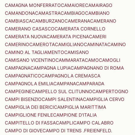
CAMAGNA MONFERRATO
CAMAIORE
CAMAIRAGO
CAMANDONA
CAMASTRA
CAMBIAGO
CAMBIANO
CAMBIASCA
CAMBURZANO
CAMERANA
CAMERANO
CAMERANO CASASCO
CAMERATA CORNELLO
CAMERATA NUOVA
CAMERATA PICENA
CAMERI
CAMERINO
CAMEROTA
CAMIGLIANO
CAMINATA
CAMINO
CAMINO AL TAGLIAMENTO
CAMISANO
CAMISANO VICENTINO
CAMMARATA
CAMO
CAMOGLI
CAMPAGNA
CAMPAGNA LUPIA
CAMPAGNANO DI ROMA
CAMPAGNATICO
CAMPAGNOLA CREMASCA
CAMPAGNOLA EMILIA
CAMPANA
CAMPARADA
CAMPEGINE
CAMPELLO SUL CLITUNNO
CAMPERTOGNO
CAMPI BISENZIO
CAMPI SALENTINA
CAMPIGLIA CERVO
CAMPIGLIA DEI BERICI
CAMPIGLIA MARITTIMA
CAMPIGLIONE FENILE
CAMPIONE D'ITALIA
CAMPITELLO DI FASSA
CAMPLI
CAMPO CALABRO
CAMPO DI GIOVE
CAMPO DI TRENS .FREIENFELD.