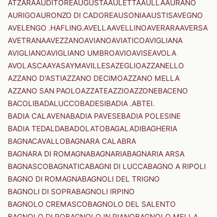
ATZARA
AUDITORE
AUGUSTA
AULETTA
AULLA
AURANO
AURIGO
AURONZO DI CADORE
AUSONIA
AUSTIS
AVEGNO
AVELENGO .HAFLING.
AVELLA
AVELLINO
AVERARA
AVERSA
AVETRANA
AVEZZANO
AVIANO
AVIATICO
AVIGLIANA
AVIGLIANO
AVIGLIANO UMBRO
AVIO
AVISE
AVOLA
AVOLASCA
AYAS
AYMAVILLES
AZEGLIO
AZZANELLO
AZZANO D'ASTI
AZZANO DECIMO
AZZANO MELLA
AZZANO SAN PAOLO
AZZATE
AZZIO
AZZONE
BACENO
BACOLI
BADALUCCO
BADESI
BADIA .ABTEI.
BADIA CALAVENA
BADIA PAVESE
BADIA POLESINE
BADIA TEDALDA
BADOLATO
BAGALADI
BAGHERIA
BAGNACAVALLO
BAGNARA CALABRA
BAGNARA DI ROMAGNA
BAGNARIA
BAGNARIA ARSA
BAGNASCO
BAGNATICA
BAGNI DI LUCCA
BAGNO A RIPOLI
BAGNO DI ROMAGNA
BAGNOLI DEL TRIGNO
BAGNOLI DI SOPRA
BAGNOLI IRPINO
BAGNOLO CREMASCO
BAGNOLO DEL SALENTO
BAGNOLO DI PO
BAGNOLO IN PIANO
BAGNOLO MELLA