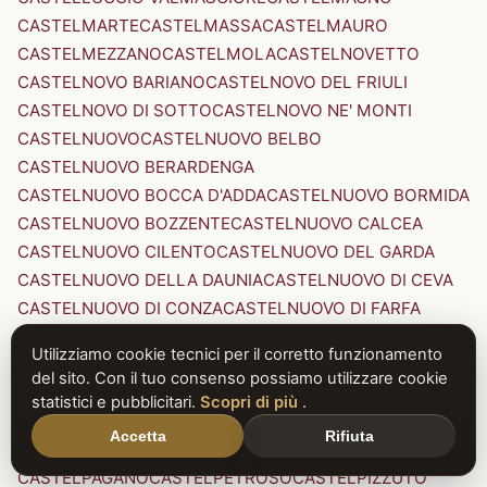
CASTELMARTE
CASTELMASSA
CASTELMAURO
CASTELMEZZANO
CASTELMOLA
CASTELNOVETTO
CASTELNOVO BARIANO
CASTELNOVO DEL FRIULI
CASTELNOVO DI SOTTO
CASTELNOVO NE' MONTI
CASTELNUOVO
CASTELNUOVO BELBO
CASTELNUOVO BERARDENGA
CASTELNUOVO BOCCA D'ADDA
CASTELNUOVO BORMIDA
CASTELNUOVO BOZZENTE
CASTELNUOVO CALCEA
CASTELNUOVO CILENTO
CASTELNUOVO DEL GARDA
CASTELNUOVO DELLA DAUNIA
CASTELNUOVO DI CEVA
CASTELNUOVO DI CONZA
CASTELNUOVO DI FARFA
CASTELNUOVO DI GARFAGNANA
Utilizziamo cookie tecnici per il corretto funzionamento
CASTELNUOVO DI PORTO
CASTELNUOVO DON BOSCO
del sito. Con il tuo consenso possiamo utilizzare cookie
CASTELNUOVO MAGRA
CASTELNUOVO NIGRA
statistici e pubblicitari.
Scopri di più
.
CASTELNUOVO PARANO
CASTELNUOVO RANGONE
Accetta
Rifiuta
CASTELNUOVO SCRIVIA
CASTELNUOVO VAL DI CECINA
CASTELPAGANO
CASTELPETROSO
CASTELPIZZUTO