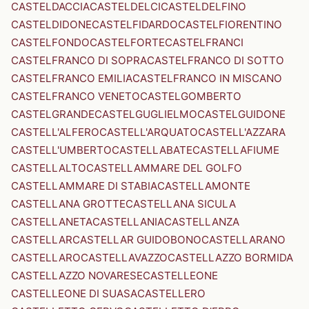
CASTELDACCIA
CASTELDELCI
CASTELDELFINO
CASTELDIDONE
CASTELFIDARDO
CASTELFIORENTINO
CASTELFONDO
CASTELFORTE
CASTELFRANCI
CASTELFRANCO DI SOPRA
CASTELFRANCO DI SOTTO
CASTELFRANCO EMILIA
CASTELFRANCO IN MISCANO
CASTELFRANCO VENETO
CASTELGOMBERTO
CASTELGRANDE
CASTELGUGLIELMO
CASTELGUIDONE
CASTELL'ALFERO
CASTELL'ARQUATO
CASTELL'AZZARA
CASTELL'UMBERTO
CASTELLABATE
CASTELLAFIUME
CASTELLALTO
CASTELLAMMARE DEL GOLFO
CASTELLAMMARE DI STABIA
CASTELLAMONTE
CASTELLANA GROTTE
CASTELLANA SICULA
CASTELLANETA
CASTELLANIA
CASTELLANZA
CASTELLAR
CASTELLAR GUIDOBONO
CASTELLARANO
CASTELLARO
CASTELLAVAZZO
CASTELLAZZO BORMIDA
CASTELLAZZO NOVARESE
CASTELLEONE
CASTELLEONE DI SUASA
CASTELLERO