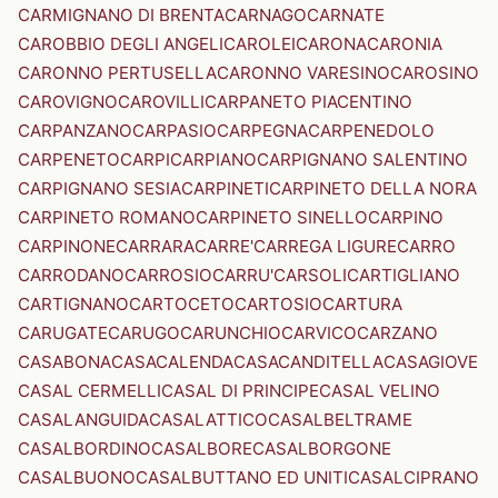
CARMIGNANO DI BRENTA
CARNAGO
CARNATE
CAROBBIO DEGLI ANGELI
CAROLEI
CARONA
CARONIA
CARONNO PERTUSELLA
CARONNO VARESINO
CAROSINO
CAROVIGNO
CAROVILLI
CARPANETO PIACENTINO
CARPANZANO
CARPASIO
CARPEGNA
CARPENEDOLO
CARPENETO
CARPI
CARPIANO
CARPIGNANO SALENTINO
CARPIGNANO SESIA
CARPINETI
CARPINETO DELLA NORA
CARPINETO ROMANO
CARPINETO SINELLO
CARPINO
CARPINONE
CARRARA
CARRE'
CARREGA LIGURE
CARRO
CARRODANO
CARROSIO
CARRU'
CARSOLI
CARTIGLIANO
CARTIGNANO
CARTOCETO
CARTOSIO
CARTURA
CARUGATE
CARUGO
CARUNCHIO
CARVICO
CARZANO
CASABONA
CASACALENDA
CASACANDITELLA
CASAGIOVE
CASAL CERMELLI
CASAL DI PRINCIPE
CASAL VELINO
CASALANGUIDA
CASALATTICO
CASALBELTRAME
CASALBORDINO
CASALBORE
CASALBORGONE
CASALBUONO
CASALBUTTANO ED UNITI
CASALCIPRANO