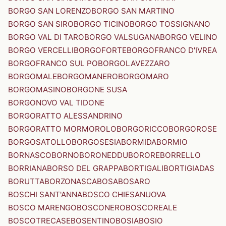
BORGO SAN LORENZO
BORGO SAN MARTINO
BORGO SAN SIRO
BORGO TICINO
BORGO TOSSIGNANO
BORGO VAL DI TARO
BORGO VALSUGANA
BORGO VELINO
BORGO VERCELLI
BORGOFORTE
BORGOFRANCO D'IVREA
BORGOFRANCO SUL PO
BORGOLAVEZZARO
BORGOMALE
BORGOMANERO
BORGOMARO
BORGOMASINO
BORGONE SUSA
BORGONOVO VAL TIDONE
BORGORATTO ALESSANDRINO
BORGORATTO MORMOROLO
BORGORICCO
BORGOROSE
BORGOSATOLLO
BORGOSESIA
BORMIDA
BORMIO
BORNASCO
BORNO
BORONEDDU
BORORE
BORRELLO
BORRIANA
BORSO DEL GRAPPA
BORTIGALI
BORTIGIADAS
BORUTTA
BORZONASCA
BOSA
BOSARO
BOSCHI SANT'ANNA
BOSCO CHIESANUOVA
BOSCO MARENGO
BOSCONERO
BOSCOREALE
BOSCOTRECASE
BOSENTINO
BOSIA
BOSIO