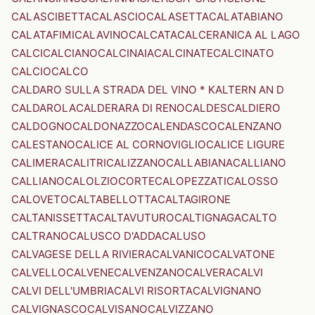
CALASCIBETTA
CALASCIO
CALASETTA
CALATABIANO
CALATAFIMI
CALAVINO
CALCATA
CALCERANICA AL LAGO
CALCI
CALCIANO
CALCINAIA
CALCINATE
CALCINATO
CALCIO
CALCO
CALDARO SULLA STRADA DEL VINO * KALTERN AN D
CALDAROLA
CALDERARA DI RENO
CALDES
CALDIERO
CALDOGNO
CALDONAZZO
CALENDASCO
CALENZANO
CALESTANO
CALICE AL CORNOVIGLIO
CALICE LIGURE
CALIMERA
CALITRI
CALIZZANO
CALLABIANA
CALLIANO
CALLIANO
CALOLZIOCORTE
CALOPEZZATI
CALOSSO
CALOVETO
CALTABELLOTTA
CALTAGIRONE
CALTANISSETTA
CALTAVUTURO
CALTIGNAGA
CALTO
CALTRANO
CALUSCO D'ADDA
CALUSO
CALVAGESE DELLA RIVIERA
CALVANICO
CALVATONE
CALVELLO
CALVENE
CALVENZANO
CALVERA
CALVI
CALVI DELL'UMBRIA
CALVI RISORTA
CALVIGNANO
CALVIGNASCO
CALVISANO
CALVIZZANO