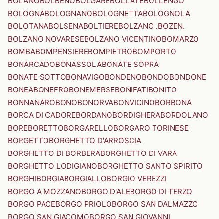
BOLANO
BOLBENO
BOLGARE
BOLLATE
BOLLENGO
BOLOGNA
BOLOGNANO
BOLOGNETTA
BOLOGNOLA
BOLOTANA
BOLSENA
BOLTIERE
BOLZANO .BOZEN.
BOLZANO NOVARESE
BOLZANO VICENTINO
BOMARZO
BOMBA
BOMPENSIERE
BOMPIETRO
BOMPORTO
BONARCADO
BONASSOLA
BONATE SOPRA
BONATE SOTTO
BONAVIGO
BONDENO
BONDO
BONDONE
BONEA
BONEFRO
BONEMERSE
BONIFATI
BONITO
BONNANARO
BONO
BONORVA
BONVICINO
BORBONA
BORCA DI CADORE
BORDANO
BORDIGHERA
BORDOLANO
BORE
BORETTO
BORGARELLO
BORGARO TORINESE
BORGETTO
BORGHETTO D'ARROSCIA
BORGHETTO DI BORBERA
BORGHETTO DI VARA
BORGHETTO LODIGIANO
BORGHETTO SANTO SPIRITO
BORGHI
BORGIA
BORGIALLO
BORGIO VEREZZI
BORGO A MOZZANO
BORGO D'ALE
BORGO DI TERZO
BORGO PACE
BORGO PRIOLO
BORGO SAN DALMAZZO
BORGO SAN GIACOMO
BORGO SAN GIOVANNI