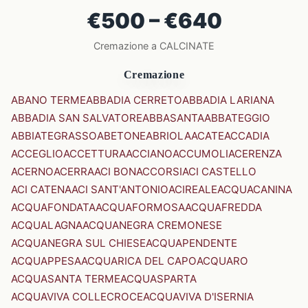
€500 – €640
Cremazione a CALCINATE
Cremazione
ABANO TERME
ABBADIA CERRETO
ABBADIA LARIANA
ABBADIA SAN SALVATORE
ABBASANTA
ABBATEGGIO
ABBIATEGRASSO
ABETONE
ABRIOLA
ACATE
ACCADIA
ACCEGLIO
ACCETTURA
ACCIANO
ACCUMOLI
ACERENZA
ACERNO
ACERRA
ACI BONACCORSI
ACI CASTELLO
ACI CATENA
ACI SANT'ANTONIO
ACIREALE
ACQUACANINA
ACQUAFONDATA
ACQUAFORMOSA
ACQUAFREDDA
ACQUALAGNA
ACQUANEGRA CREMONESE
ACQUANEGRA SUL CHIESE
ACQUAPENDENTE
ACQUAPPESA
ACQUARICA DEL CAPO
ACQUARO
ACQUASANTA TERME
ACQUASPARTA
ACQUAVIVA COLLECROCE
ACQUAVIVA D'ISERNIA