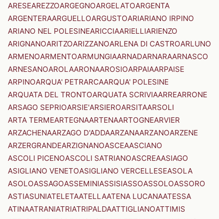
ARESE
AREZZO
ARGEGNO
ARGELATO
ARGENTA
ARGENTERA
ARGUELLO
ARGUSTO
ARI
ARIANO IRPINO
ARIANO NEL POLESINE
ARICCIA
ARIELLI
ARIENZO
ARIGNANO
ARITZO
ARIZZANO
ARLENA DI CASTRO
ARLUNO
ARMENO
ARMENTO
ARMUNGIA
ARNAD
ARNARA
ARNASCO
ARNESANO
AROLA
ARONA
AROSIO
ARPAIA
ARPAISE
ARPINO
ARQUA' PETRARCA
ARQUA' POLESINE
ARQUATA DEL TRONTO
ARQUATA SCRIVIA
ARRE
ARRONE
ARSAGO SEPRIO
ARSIE'
ARSIERO
ARSITA
ARSOLI
ARTA TERME
ARTEGNA
ARTENA
ARTOGNE
ARVIER
ARZACHENA
ARZAGO D'ADDA
ARZANA
ARZANO
ARZENE
ARZERGRANDE
ARZIGNANO
ASCEA
ASCIANO
ASCOLI PICENO
ASCOLI SATRIANO
ASCREA
ASIAGO
ASIGLIANO VENETO
ASIGLIANO VERCELLESE
ASOLA
ASOLO
ASSAGO
ASSEMINI
ASSISI
ASSO
ASSOLO
ASSORO
ASTI
ASUNI
ATELETA
ATELLA
ATENA LUCANA
ATESSA
ATINA
ATRANI
ATRI
ATRIPALDA
ATTIGLIANO
ATTIMIS