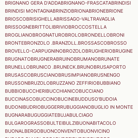
BRIGNANO GERA D'ADDA
BRIGNANO-FRASCATA
BRINDISI
BRINDISI MONTAGNA
BRINZIO
BRIONA
BRIONE
BRIONE
BRIOSCO
BRISIGHELLA
BRISSAGO-VALTRAVAGLIA
BRISSOGNE
BRITTOLI
BRIVIO
BROCCOSTELLA
BROGLIANO
BROGNATURO
BROLO
BRONDELLO
BRONI
BRONTE
BRONZOLO .BRANZOLL.
BROSSASCO
BROSSO
BROVELLO-CARPUGNINO
BROZOLO
BRUGHERIO
BRUGINE
BRUGNATO
BRUGNERA
BRUINO
BRUMANO
BRUNATE
BRUNELLO
BRUNICO .BRUNECK.
BRUNO
BRUSAPORTO
BRUSASCO
BRUSCIANO
BRUSIMPIANO
BRUSNENGO
BRUSSON
BRUZOLO
BRUZZANO ZEFFIRIO
BUBBIANO
BUBBIO
BUCCHERI
BUCCHIANICO
BUCCIANO
BUCCINASCO
BUCCINO
BUCINE
BUDDUSO'
BUDOIA
BUDONI
BUDRIO
BUGGERRU
BUGGIANO
BUGLIO IN MONTE
BUGNARA
BUGUGGIATE
BUJA
BULCIAGO
BULGAROGRASSO
BULTEI
BULZI
BUONABITACOLO
BUONALBERGO
BUONCONVENTO
BUONVICINO