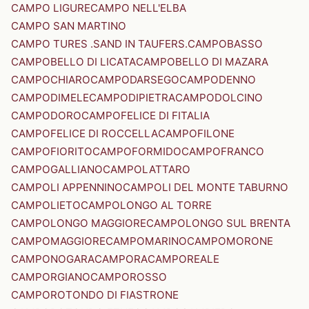
CAMPO LIGURE
CAMPO NELL'ELBA
CAMPO SAN MARTINO
CAMPO TURES .SAND IN TAUFERS.
CAMPOBASSO
CAMPOBELLO DI LICATA
CAMPOBELLO DI MAZARA
CAMPOCHIARO
CAMPODARSEGO
CAMPODENNO
CAMPODIMELE
CAMPODIPIETRA
CAMPODOLCINO
CAMPODORO
CAMPOFELICE DI FITALIA
CAMPOFELICE DI ROCCELLA
CAMPOFILONE
CAMPOFIORITO
CAMPOFORMIDO
CAMPOFRANCO
CAMPOGALLIANO
CAMPOLATTARO
CAMPOLI APPENNINO
CAMPOLI DEL MONTE TABURNO
CAMPOLIETO
CAMPOLONGO AL TORRE
CAMPOLONGO MAGGIORE
CAMPOLONGO SUL BRENTA
CAMPOMAGGIORE
CAMPOMARINO
CAMPOMORONE
CAMPONOGARA
CAMPORA
CAMPOREALE
CAMPORGIANO
CAMPOROSSO
CAMPOROTONDO DI FIASTRONE