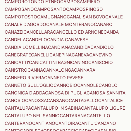
CAMPOROTONDO ETNEO
CAMPOSAMPIERO
CAMPOSANO
CAMPOSANTO
CAMPOSPINOSO
CAMPOTOSTO
CAMUGNANO
CANAL SAN BOVO
CANALE
CANALE D'AGORDO
CANALE MONTERANO
CANARO
CANAZEI
CANCELLARA
CANCELLO ED ARNONE
CANDA
CANDELA
CANDELO
CANDIA CANAVESE
CANDIA LOMELLINA
CANDIANA
CANDIDA
CANDIOLO
CANEGRATE
CANELLI
CANEPINA
CANEVA
CANEVINO
CANICATTI'
CANICATTINI BAGNI
CANINO
CANISCHIO
CANISTRO
CANNA
CANNALONGA
CANNARA
CANNERO RIVIERA
CANNETO PAVESE
CANNETO SULL'OGLIO
CANNOBIO
CANNOLE
CANOLO
CANONICA D'ADDA
CANOSA DI PUGLIA
CANOSA SANNITA
CANOSIO
CANOSSA
CANSANO
CANTAGALLO
CANTALICE
CANTALUPA
CANTALUPO IN SABINA
CANTALUPO LIGURE
CANTALUPO NEL SANNIO
CANTARANA
CANTELLO
CANTERANO
CANTIANO
CANTOIRA
CANTU'
CANZANO
CANZO
CAORLE
CAORSO
CAPACCIO
CAPACI
CAPALBIO