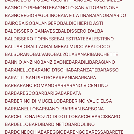
BAGNOLO PIEMONTE
BAGNOLO SAN VITO
BAGNONE
BAGNOREGIO
BAGOLINO
BAIA E LATINA
BAIANO
BAIARDO
BAIRO
BAISO
BALANGERO
BALDICHIERI D'ASTI
BALDISSERO CANAVESE
BALDISSERO D'ALBA
BALDISSERO TORINESE
BALESTRATE
BALESTRINO
BALLABIO
BALLAO
BALME
BALMUCCIA
BALOCCO
BALSORANO
BALVANO
BALZOLA
BANARI
BANCHETTE
BANNIO ANZINO
BANZI
BAONE
BARADILI
BARAGIANO
BARANELLO
BARANO D'ISCHIA
BARANZATE
BARASSO
BARATILI SAN PIETRO
BARBANIA
BARBARA
BARBARANO ROMANO
BARBARANO VICENTINO
BARBARESCO
BARBARIGA
BARBATA
BARBERINO DI MUGELLO
BARBERINO VAL D'ELSA
BARBIANELLO
BARBIANO .BARBIAN.
BARBONA
BARCELLONA POZZO DI GOTTO
BARCHI
BARCIS
BARD
BARDELLO
BARDI
BARDINETO
BARDOLINO
BARDONECCHIA
BAREGGIO
BARENGO
BARESSA
BARETE