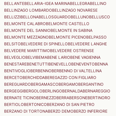
BELLANTE
BELLARIA-IGEA MARINA
BELLEGRA
BELLINO
BELLINZAGO LOMBARDO
BELLINZAGO NOVARESE
BELLIZZI
BELLONA
BELLOSGUARDO
BELLUNO
BELLUSCO
BELMONTE CALABRO
BELMONTE CASTELLO
BELMONTE DEL SANNIO
BELMONTE IN SABINA
BELMONTE MEZZAGNO
BELMONTE PICENO
BELPASSO
BELSITO
BELVEDERE DI SPINELLO
BELVEDERE LANGHE
BELVEDERE MARITTIMO
BELVEDERE OSTRENSE
BELVEGLIO
BELVI
BEMA
BENE LARIO
BENE VAGIENNA
BENESTARE
BENETUTTI
BENEVELLO
BENEVENTO
BENNA
BENTIVOGLIO
BERBENNO
BERBENNO DI VALTELLINA
BERCETO
BERCHIDDA
BEREGAZZO CON FIGLIARO
BEREGUARDO
BERGAMASCO
BERGAMO
BERGANTINO
BERGEGGI
BERGOLO
BERLINGO
BERNALDA
BERNAREGGIO
BERNATE TICINO
BERNEZZO
BERRA
BERSONE
BERTINORO
BERTIOLO
BERTONICO
BERZANO DI SAN PIETRO
BERZANO DI TORTONA
BERZO DEMO
BERZO INFERIORE