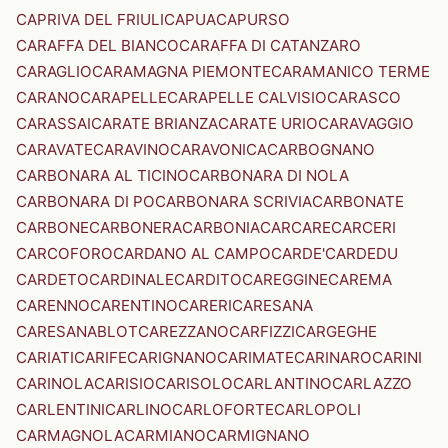
CAPRIVA DEL FRIULI
CAPUA
CAPURSO
CARAFFA DEL BIANCO
CARAFFA DI CATANZARO
CARAGLIO
CARAMAGNA PIEMONTE
CARAMANICO TERME
CARANO
CARAPELLE
CARAPELLE CALVISIO
CARASCO
CARASSAI
CARATE BRIANZA
CARATE URIO
CARAVAGGIO
CARAVATE
CARAVINO
CARAVONICA
CARBOGNANO
CARBONARA AL TICINO
CARBONARA DI NOLA
CARBONARA DI PO
CARBONARA SCRIVIA
CARBONATE
CARBONE
CARBONERA
CARBONIA
CARCARE
CARCERI
CARCOFORO
CARDANO AL CAMPO
CARDE'
CARDEDU
CARDETO
CARDINALE
CARDITO
CAREGGINE
CAREMA
CARENNO
CARENTINO
CARERI
CARESANA
CARESANABLOT
CAREZZANO
CARFIZZI
CARGEGHE
CARIATI
CARIFE
CARIGNANO
CARIMATE
CARINARO
CARINI
CARINOLA
CARISIO
CARISOLO
CARLANTINO
CARLAZZO
CARLENTINI
CARLINO
CARLOFORTE
CARLOPOLI
CARMAGNOLA
CARMIANO
CARMIGNANO