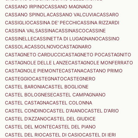
CASSANO IRPINO
CASSANO MAGNAGO
CASSANO SPINOLA
CASSANO VALCUVIA
CASSARO
CASSIGLIO
CASSINA DE' PECCHI
CASSINA RIZZARDI
CASSINA VALSASSINA
CASSINASCO
CASSINE
CASSINELLE
CASSINETTA DI LUGAGNANO
CASSINO
CASSOLA
CASSOLNOVO
CASTAGNARO
CASTAGNETO CARDUCCI
CASTAGNETO PO
CASTAGNITO
CASTAGNOLE DELLE LANZE
CASTAGNOLE MONFERRATO
CASTAGNOLE PIEMONTE
CASTANA
CASTANO PRIMO
CASTEGGIO
CASTEGNATO
CASTEGNERO
CASTEL BARONIA
CASTEL BOGLIONE
CASTEL BOLOGNESE
CASTEL CAMPAGNANO
CASTEL CASTAGNA
CASTEL COLONNA
CASTEL CONDINO
CASTEL D'AIANO
CASTEL D'ARIO
CASTEL D'AZZANO
CASTEL DEL GIUDICE
CASTEL DEL MONTE
CASTEL DEL PIANO
CASTEL DEL RIO
CASTEL DI CASIO
CASTEL DI IERI