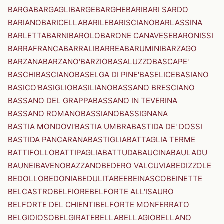
BARGA
BARGAGLI
BARGE
BARGHE
BARI
BARI SARDO
BARIANO
BARICELLA
BARILE
BARISCIANO
BARLASSINA
BARLETTA
BARNI
BAROLO
BARONE CANAVESE
BARONISSI
BARRAFRANCA
BARRALI
BARREA
BARUMINI
BARZAGO
BARZANA
BARZANO'
BARZIO
BASALUZZO
BASCAPE'
BASCHI
BASCIANO
BASELGA DI PINE'
BASELICE
BASIANO
BASICO'
BASIGLIO
BASILIANO
BASSANO BRESCIANO
BASSANO DEL GRAPPA
BASSANO IN TEVERINA
BASSANO ROMANO
BASSIANO
BASSIGNANA
BASTIA MONDOVI'
BASTIA UMBRA
BASTIDA DE' DOSSI
BASTIDA PANCARANA
BASTIGLIA
BATTAGLIA TERME
BATTIFOLLO
BATTIPAGLIA
BATTUDA
BAUCINA
BAULADU
BAUNEI
BAVENO
BAZZANO
BEDERO VALCUVIA
BEDIZZOLE
BEDOLLO
BEDONIA
BEDULITA
BEE
BEINASCO
BEINETTE
BELCASTRO
BELFIORE
BELFORTE ALL'ISAURO
BELFORTE DEL CHIENTI
BELFORTE MONFERRATO
BELGIOIOSO
BELGIRATE
BELLA
BELLAGIO
BELLANO