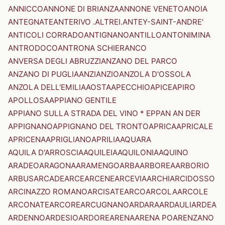
ANNICCO
ANNONE DI BRIANZA
ANNONE VENETO
ANOIA
ANTEGNATE
ANTERIVO .ALTREI.
ANTEY-SAINT-ANDRE'
ANTICOLI CORRADO
ANTIGNANO
ANTILLO
ANTONIMINA
ANTRODOCO
ANTRONA SCHIERANCO
ANVERSA DEGLI ABRUZZI
ANZANO DEL PARCO
ANZANO DI PUGLIA
ANZI
ANZIO
ANZOLA D'OSSOLA
ANZOLA DELL'EMILIA
AOSTA
APECCHIO
APICE
APIRO
APOLLOSA
APPIANO GENTILE
APPIANO SULLA STRADA DEL VINO * EPPAN AN DER
APPIGNANO
APPIGNANO DEL TRONTO
APRICA
APRICALE
APRICENA
APRIGLIANO
APRILIA
AQUARA
AQUILA D'ARROSCIA
AQUILEIA
AQUILONIA
AQUINO
ARADEO
ARAGONA
ARAMENGO
ARBA
ARBOREA
ARBORIO
ARBUS
ARCADE
ARCE
ARCENE
ARCEVIA
ARCHI
ARCIDOSSO
ARCINAZZO ROMANO
ARCISATE
ARCO
ARCOLA
ARCOLE
ARCONATE
ARCORE
ARCUGNANO
ARDARA
ARDAULI
ARDEA
ARDENNO
ARDESIO
ARDORE
ARENA
ARENA PO
ARENZANO