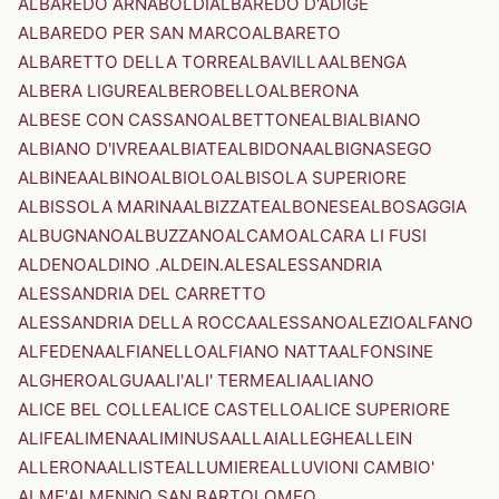
ALBAREDO ARNABOLDI
ALBAREDO D'ADIGE
ALBAREDO PER SAN MARCO
ALBARETO
ALBARETTO DELLA TORRE
ALBAVILLA
ALBENGA
ALBERA LIGURE
ALBEROBELLO
ALBERONA
ALBESE CON CASSANO
ALBETTONE
ALBI
ALBIANO
ALBIANO D'IVREA
ALBIATE
ALBIDONA
ALBIGNASEGO
ALBINEA
ALBINO
ALBIOLO
ALBISOLA SUPERIORE
ALBISSOLA MARINA
ALBIZZATE
ALBONESE
ALBOSAGGIA
ALBUGNANO
ALBUZZANO
ALCAMO
ALCARA LI FUSI
ALDENO
ALDINO .ALDEIN.
ALES
ALESSANDRIA
ALESSANDRIA DEL CARRETTO
ALESSANDRIA DELLA ROCCA
ALESSANO
ALEZIO
ALFANO
ALFEDENA
ALFIANELLO
ALFIANO NATTA
ALFONSINE
ALGHERO
ALGUA
ALI'
ALI' TERME
ALIA
ALIANO
ALICE BEL COLLE
ALICE CASTELLO
ALICE SUPERIORE
ALIFE
ALIMENA
ALIMINUSA
ALLAI
ALLEGHE
ALLEIN
ALLERONA
ALLISTE
ALLUMIERE
ALLUVIONI CAMBIO'
ALME'
ALMENNO SAN BARTOLOMEO