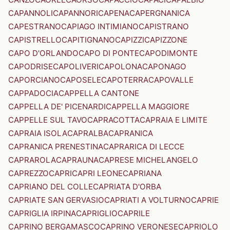
CAPANNOLI
CAPANNORI
CAPENA
CAPERGNANICA
CAPESTRANO
CAPIAGO INTIMIANO
CAPISTRANO
CAPISTRELLO
CAPITIGNANO
CAPIZZI
CAPIZZONE
CAPO D'ORLANDO
CAPO DI PONTE
CAPODIMONTE
CAPODRISE
CAPOLIVERI
CAPOLONA
CAPONAGO
CAPORCIANO
CAPOSELE
CAPOTERRA
CAPOVALLE
CAPPADOCIA
CAPPELLA CANTONE
CAPPELLA DE' PICENARDI
CAPPELLA MAGGIORE
CAPPELLE SUL TAVO
CAPRACOTTA
CAPRAIA E LIMITE
CAPRAIA ISOLA
CAPRALBA
CAPRANICA
CAPRANICA PRENESTINA
CAPRARICA DI LECCE
CAPRAROLA
CAPRAUNA
CAPRESE MICHELANGELO
CAPREZZO
CAPRI
CAPRI LEONE
CAPRIANA
CAPRIANO DEL COLLE
CAPRIATA D'ORBA
CAPRIATE SAN GERVASIO
CAPRIATI A VOLTURNO
CAPRIE
CAPRIGLIA IRPINA
CAPRIGLIO
CAPRILE
CAPRINO BERGAMASCO
CAPRINO VERONESE
CAPRIOLO