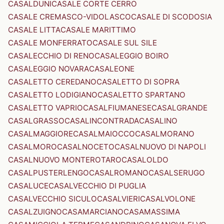
CASALDUNI
CASALE CORTE CERRO
CASALE CREMASCO-VIDOLASCO
CASALE DI SCODOSIA
CASALE LITTA
CASALE MARITTIMO
CASALE MONFERRATO
CASALE SUL SILE
CASALECCHIO DI RENO
CASALEGGIO BOIRO
CASALEGGIO NOVARA
CASALEONE
CASALETTO CEREDANO
CASALETTO DI SOPRA
CASALETTO LODIGIANO
CASALETTO SPARTANO
CASALETTO VAPRIO
CASALFIUMANESE
CASALGRANDE
CASALGRASSO
CASALINCONTRADA
CASALINO
CASALMAGGIORE
CASALMAIOCCO
CASALMORANO
CASALMORO
CASALNOCETO
CASALNUOVO DI NAPOLI
CASALNUOVO MONTEROTARO
CASALOLDO
CASALPUSTERLENGO
CASALROMANO
CASALSERUGO
CASALUCE
CASALVECCHIO DI PUGLIA
CASALVECCHIO SICULO
CASALVIERI
CASALVOLONE
CASALZUIGNO
CASAMARCIANO
CASAMASSIMA