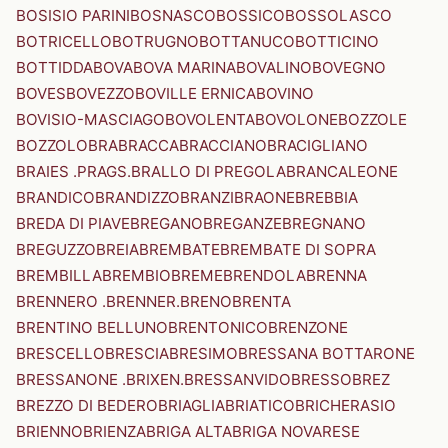
BOSISIO PARINI
BOSNASCO
BOSSICO
BOSSOLASCO
BOTRICELLO
BOTRUGNO
BOTTANUCO
BOTTICINO
BOTTIDDA
BOVA
BOVA MARINA
BOVALINO
BOVEGNO
BOVES
BOVEZZO
BOVILLE ERNICA
BOVINO
BOVISIO-MASCIAGO
BOVOLENTA
BOVOLONE
BOZZOLE
BOZZOLO
BRA
BRACCA
BRACCIANO
BRACIGLIANO
BRAIES .PRAGS.
BRALLO DI PREGOLA
BRANCALEONE
BRANDICO
BRANDIZZO
BRANZI
BRAONE
BREBBIA
BREDA DI PIAVE
BREGANO
BREGANZE
BREGNANO
BREGUZZO
BREIA
BREMBATE
BREMBATE DI SOPRA
BREMBILLA
BREMBIO
BREME
BRENDOLA
BRENNA
BRENNERO .BRENNER.
BRENO
BRENTA
BRENTINO BELLUNO
BRENTONICO
BRENZONE
BRESCELLO
BRESCIA
BRESIMO
BRESSANA BOTTARONE
BRESSANONE .BRIXEN.
BRESSANVIDO
BRESSO
BREZ
BREZZO DI BEDERO
BRIAGLIA
BRIATICO
BRICHERASIO
BRIENNO
BRIENZA
BRIGA ALTA
BRIGA NOVARESE