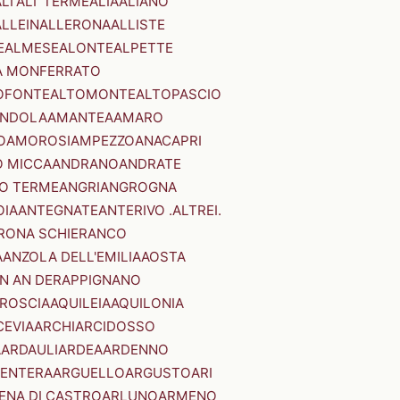
LI'
ALI' TERME
ALIA
ALIANO
ALLEIN
ALLERONA
ALLISTE
E
ALMESE
ALONTE
ALPETTE
A MONFERRATO
OFONTE
ALTOMONTE
ALTOPASCIO
NDOLA
AMANTEA
AMARO
O
AMOROSI
AMPEZZO
ANACAPRI
 MICCA
ANDRANO
ANDRATE
O TERME
ANGRI
ANGROGNA
OIA
ANTEGNATE
ANTERIVO .ALTREI.
RONA SCHIERANCO
A
ANZOLA DELL'EMILIA
AOSTA
N AN DER
APPIGNANO
RROSCIA
AQUILEIA
AQUILONIA
CEVIA
ARCHI
ARCIDOSSO
A
ARDAULI
ARDEA
ARDENNO
ENTERA
ARGUELLO
ARGUSTO
ARI
ENA DI CASTRO
ARLUNO
ARMENO