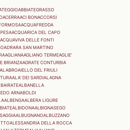
ATEGGIO
ABBIATEGRASSO
O
ACERRA
ACI BONACCORSI
FORMOSA
ACQUAFREDDA
PESA
ACQUARICA DEL CAPO
ACQUAVIVA DELLE FONTI
NO
ADRARA SAN MARTINO
RA
AGLIANA
AGLIANO TERME
AGLIE'
E BRIANZA
AGRATE CONTURBIA
CALABRO
AIELLO DEL FRIULI
STURA
ALA' DEI SARDI
ALAGNA
LBAIRATE
ALBANELLA
EDO ARNABOLDI
LA
ALBENGA
ALBERA LIGURE
BIATE
ALBIDONA
ALBIGNASEGO
SAGGIA
ALBUGNANO
ALBUZZANO
ETTO
ALESSANDRIA DELLA ROCCA