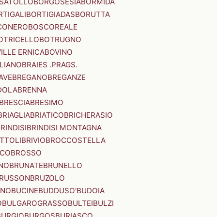
SATOLLO
BORGOSESIA
BORMIDA
RTIGALI
BORTIGIADAS
BORUTTA
CONERO
BOSCOREALE
OTRICELLO
BOTRUGNO
ILLE ERNICA
BOVINO
LIANO
BRAIES .PRAGS.
IAVE
BREGANO
BREGANZE
DOLA
BRENNA
BRESCIA
BRESIMO
BRIAGLIA
BRIATICO
BRICHERASIO
RINDISI
BRINDISI MONTAGNA
ITTOLI
BRIVIO
BROCCOSTELLA
SCO
BROSSO
NO
BRUNATE
BRUNELLO
RUSSON
BRUZOLO
INO
BUCINE
BUDDUSO'
BUDOIA
O
BULGAROGRASSO
BULTEI
BULZI
BURGIO
BURGOS
BURIASCO