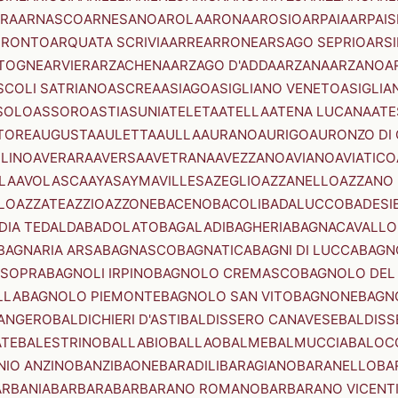
RA
ARNASCO
ARNESANO
AROLA
ARONA
AROSIO
ARPAIA
ARPAIS
TRONTO
ARQUATA SCRIVIA
ARRE
ARRONE
ARSAGO SEPRIO
ARSI
TOGNE
ARVIER
ARZACHENA
ARZAGO D'ADDA
ARZANA
ARZANO
A
SCOLI SATRIANO
ASCREA
ASIAGO
ASIGLIANO VENETO
ASIGLIA
SOLO
ASSORO
ASTI
ASUNI
ATELETA
ATELLA
ATENA LUCANA
ATE
TORE
AUGUSTA
AULETTA
AULLA
AURANO
AURIGO
AURONZO DI
LLINO
AVERARA
AVERSA
AVETRANA
AVEZZANO
AVIANO
AVIATICO
LA
AVOLASCA
AYAS
AYMAVILLES
AZEGLIO
AZZANELLO
AZZANO 
LO
AZZATE
AZZIO
AZZONE
BACENO
BACOLI
BADALUCCO
BADESI
DIA TEDALDA
BADOLATO
BAGALADI
BAGHERIA
BAGNACAVALLO
BAGNARIA ARSA
BAGNASCO
BAGNATICA
BAGNI DI LUCCA
BAGNO
 SOPRA
BAGNOLI IRPINO
BAGNOLO CREMASCO
BAGNOLO DEL
LLA
BAGNOLO PIEMONTE
BAGNOLO SAN VITO
BAGNONE
BAGN
ANGERO
BALDICHIERI D'ASTI
BALDISSERO CANAVESE
BALDISS
ATE
BALESTRINO
BALLABIO
BALLAO
BALME
BALMUCCIA
BALOC
NIO ANZINO
BANZI
BAONE
BARADILI
BARAGIANO
BARANELLO
BA
ARBANIA
BARBARA
BARBARANO ROMANO
BARBARANO VICENT