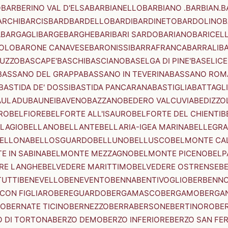
O
BARBERINO VAL D'ELSA
BARBIANELLO
BARBIANO .BARBIAN.
B
ARCHI
BARCIS
BARD
BARDELLO
BARDI
BARDINETO
BARDOLINO
B
A
BARGAGLI
BARGE
BARGHE
BARI
BARI SARDO
BARIANO
BARICEL
OLO
BARONE CANAVESE
BARONISSI
BARRAFRANCA
BARRALI
B
UZZO
BASCAPE'
BASCHI
BASCIANO
BASELGA DI PINE'
BASELICE
BASSANO DEL GRAPPA
BASSANO IN TEVERINA
BASSANO ROM
BASTIDA DE' DOSSI
BASTIDA PANCARANA
BASTIGLIA
BATTAGL
AULADU
BAUNEI
BAVENO
BAZZANO
BEDERO VALCUVIA
BEDIZZO
RO
BELFIORE
BELFORTE ALL'ISAURO
BELFORTE DEL CHIENTI
B
LAGIO
BELLANO
BELLANTE
BELLARIA-IGEA MARINA
BELLEGRA
ELLONA
BELLOSGUARDO
BELLUNO
BELLUSCO
BELMONTE CA
E IN SABINA
BELMONTE MEZZAGNO
BELMONTE PICENO
BELP
RE LANGHE
BELVEDERE MARITTIMO
BELVEDERE OSTRENSE
B
TUTTI
BENEVELLO
BENEVENTO
BENNA
BENTIVOGLIO
BERBENN
CON FIGLIARO
BEREGUARDO
BERGAMASCO
BERGAMO
BERGA
IO
BERNATE TICINO
BERNEZZO
BERRA
BERSONE
BERTINORO
BE
 DI TORTONA
BERZO DEMO
BERZO INFERIORE
BERZO SAN FE