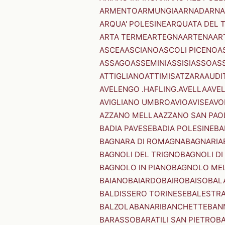
ARMENTO
ARMUNGIA
ARNAD
ARNA
ARQUA' POLESINE
ARQUATA DEL 
ARTA TERME
ARTEGNA
ARTENA
AR
ASCEA
ASCIANO
ASCOLI PICENO
A
ASSAGO
ASSEMINI
ASSISI
ASSO
AS
ATTIGLIANO
ATTIMIS
ATZARA
AUDI
AVELENGO .HAFLING.
AVELLA
AVE
AVIGLIANO UMBRO
AVIO
AVISE
AVO
AZZANO MELLA
AZZANO SAN PAO
BADIA PAVESE
BADIA POLESINE
BA
BAGNARA DI ROMAGNA
BAGNARIA
BAGNOLI DEL TRIGNO
BAGNOLI DI
BAGNOLO IN PIANO
BAGNOLO ME
BAIANO
BAIARDO
BAIRO
BAISO
BAL
BALDISSERO TORINESE
BALESTR
BALZOLA
BANARI
BANCHETTE
BAN
BARASSO
BARATILI SAN PIETRO
B