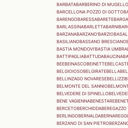
BARBATA
BARBERINO DI MUGELL
BARCELLONA POZZO DI GOTTO
B
BARENGO
BARESSA
BARETE
BARG
BARLASSINA
BARLETTA
BARNI
BAR
BARZANA
BARZANO'
BARZIO
BASAL
BASILIANO
BASSANO BRESCIANO
BASTIA MONDOVI'
BASTIA UMBRA
BATTIPAGLIA
BATTUDA
BAUCINA
B
BEE
BEINASCO
BEINETTE
BELCAST
BELGIOIOSO
BELGIRATE
BELLA
BEL
BELLINZAGO NOVARESE
BELLIZZI
B
BELMONTE DEL SANNIO
BELMONT
BELVEDERE DI SPINELLO
BELVEDE
BENE VAGIENNA
BENESTARE
BENE
BERCETO
BERCHIDDA
BEREGAZZO 
BERLINGO
BERNALDA
BERNAREGG
BERZANO DI SAN PIETRO
BERZANO