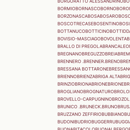
BORGORATTO ALESSANDRINO
BO
BORMIO
BORNASCO
BORNO
BORO
BORZONASCA
BOSA
BOSARO
BOSC
BOSCOTRECASE
BOSENTINO
BOSI
BOTTANUCO
BOTTICINO
BOTTIDD
BOVISIO-MASCIAGO
BOVOLENTA
B
BRALLO DI PREGOLA
BRANCALEO
BREGNANO
BREGUZZO
BREIA
BREM
BRENNERO .BRENNER.
BRENO
BRE
BRESSANA BOTTARONE
BRESSANO
BRIENNO
BRIENZA
BRIGA ALTA
BRI
BRINZIO
BRIONA
BRIONE
BRIONE
BR
BROGLIANO
BROGNATURO
BROLO
BROVELLO-CARPUGNINO
BROZO
BRUNICO .BRUNECK.
BRUNO
BRUS
BRUZZANO ZEFFIRIO
BUBBIANO
BU
BUDONI
BUDRIO
BUGGERRU
BUGGI
BUONABITACOLO
BUONALBERGO