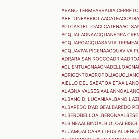
ABANO TERME
ABBADIA CERRETO
ABETONE
ABRIOLA
ACATE
ACCADI
ACI CASTELLO
ACI CATENA
ACI SA
ACQUALAGNA
ACQUANEGRA CRE
ACQUARO
ACQUASANTA TERME
A
ACQUAVIVA PICENA
ACQUAVIVA P
ADRARA SAN ROCCO
ADRIA
ADRO
AGLIENTU
AGNA
AGNADELLO
AGNA
AGRIGENTO
AGROPOLI
AGUGLIAN
AIELLO DEL SABATO
AIETA
AILANO
ALAGNA VALSESIA
ALANNO
ALANO
ALBANO DI LUCANIA
ALBANO LAZ
ALBAREDO D'ADIGE
ALBAREDO PE
ALBEROBELLO
ALBERONA
ALBESE
ALBINEA
ALBINO
ALBIOLO
ALBISOL
ALCAMO
ALCARA LI FUSI
ALDENO