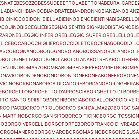
ESNATE
BESOZZO
BESSUDE
BETTOLA
BETTONA
BEURA-CARDE
LLA
BIANCHI
BIANCO
BIANDRATE
BIANDRONNO
BIANZANO
BIANZ
I
BICINICCO
BIDONI'
BIELLA
BIENNO
BIENO
BIENTINA
BIGARELLO
ACQUINO
BISCEGLIE
BISEGNA
BISENTI
BISIGNANO
BISTAGNO
BI
ZZARONE
BLEGGIO INFERIORE
BLEGGIO SUPERIORE
BLELLO
BL
LICE
BOCA
BOCCHIGLIERO
BOCCIOLETO
BOCENAGO
BODIO L
IASCO
BOGNANCO
BOGOGNO
BOIANO
BOISSANO
BOLANO
BOL
O
BOLOGNETTA
BOLOGNOLA
BOLOTANA
BOLSENA
BOLTIERE
B
CENTINO
BOMARZO
BOMBA
BOMPENSIERE
BOMPIETRO
BOMP
ONAVIGO
BONDENO
BONDO
BONDONE
BONEA
BONEFRO
BONE
VICINO
BORBONA
BORCA DI CADORE
BORDANO
BORDIGHERA
E
BORGETTO
BORGHETTO D'ARROSCIA
BORGHETTO DI BORB
TO SANTO SPIRITO
BORGHI
BORGIA
BORGIALLO
BORGIO VERE
RGO PACE
BORGO PRIOLO
BORGO SAN DALMAZZO
BORGO SA
N MARTINO
BORGO SAN SIRO
BORGO TICINO
BORGO TOSSIG
NO
BORGO VERCELLI
BORGOFORTE
BORGOFRANCO D'IVREA
BO
BORGOMANERO
BORGOMARO
BORGOMASINO
BORGONE SUSA