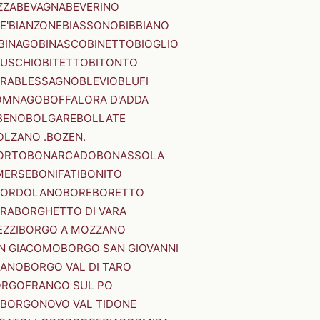
ZZA
BEVAGNA
BEVERINO
E'
BIANZONE
BIASSONO
BIBBIANO
BINAGO
BINASCO
BINETTO
BIOGLIO
SUSCHIO
BITETTO
BITONTO
ERA
BLESSAGNO
BLEVIO
BLUFI
OMNAGO
BOFFALORA D'ADDA
BENO
BOLGARE
BOLLATE
OLZANO .BOZEN.
ORTO
BONARCADO
BONASSOLA
MERSE
BONIFATI
BONITO
BORDOLANO
BORE
BORETTO
ERA
BORGHETTO DI VARA
ZZI
BORGO A MOZZANO
N GIACOMO
BORGO SAN GIOVANNI
NANO
BORGO VAL DI TARO
RGOFRANCO SUL PO
BORGONOVO VAL TIDONE