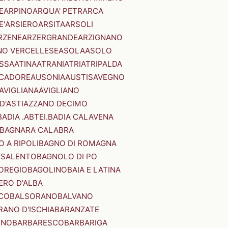
E
ARPINO
ARQUA' PETRARCA
E'
ARSIERO
ARSITA
ARSOLI
RZENE
ARZERGRANDE
ARZIGNANO
NO VERCELLESE
ASOLA
ASOLO
SSA
ATINA
ATRANI
ATRI
ATRIPALDA
 CADORE
AUSONIA
AUSTIS
AVEGNO
AVIGLIANA
AVIGLIANO
D'ASTI
AZZANO DECIMO
BADIA .ABTEI.
BADIA CALAVENA
BAGNARA CALABRA
 A RIPOLI
BAGNO DI ROMAGNA
 SALENTO
BAGNOLO DI PO
OREGIO
BAGOLINO
BAIA E LATINA
ERO D'ALBA
CO
BALSORANO
BALVANO
RANO D'ISCHIA
BARANZATE
INO
BARBARESCO
BARBARIGA