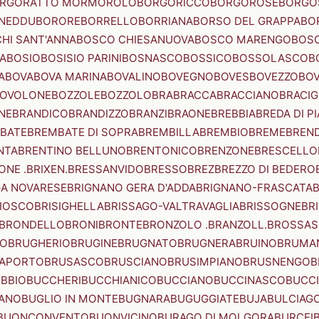
RGORATTO MORMOROLO
BORGORICCO
BORGOROSE
BORGO
NEDDU
BORORE
BORRELLO
BORRIANA
BORSO DEL GRAPPA
BO
HI SANT'ANNA
BOSCO CHIESANUOVA
BOSCO MARENGO
BOS
A
BOSIO
BOSISIO PARINI
BOSNASCO
BOSSICO
BOSSOLASCO
B
A
BOVA
BOVA MARINA
BOVALINO
BOVEGNO
BOVES
BOVEZZO
BOV
OVOLONE
BOZZOLE
BOZZOLO
BRA
BRACCA
BRACCIANO
BRACIG
NE
BRANDICO
BRANDIZZO
BRANZI
BRAONE
BREBBIA
BREDA DI P
BATE
BREMBATE DI SOPRA
BREMBILLA
BREMBIO
BREME
BREN
NTA
BRENTINO BELLUNO
BRENTONICO
BRENZONE
BRESCELLO
NE .BRIXEN.
BRESSANVIDO
BRESSO
BREZ
BREZZO DI BEDERO
GA NOVARESE
BRIGNANO GERA D'ADDA
BRIGNANO-FRASCATA
B
IOSCO
BRISIGHELLA
BRISSAGO-VALTRAVAGLIA
BRISSOGNE
BR
BRONDELLO
BRONI
BRONTE
BRONZOLO .BRANZOLL.
BROSSA
LO
BRUGHERIO
BRUGINE
BRUGNATO
BRUGNERA
BRUINO
BRUMA
APORTO
BRUSASCO
BRUSCIANO
BRUSIMPIANO
BRUSNENGO
B
BBIO
BUCCHERI
BUCCHIANICO
BUCCIANO
BUCCINASCO
BUCC
ANO
BUGLIO IN MONTE
BUGNARA
BUGUGGIATE
BUJA
BULCIAG
BUONCONVENTO
BUONVICINO
BURAGO DI MOLGORA
BURCEI