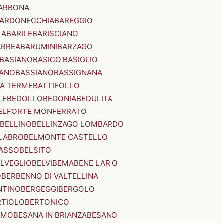
ARBONA
ARDONECCHIA
BAREGGIO
LA
BARILE
BARISCIANO
ARREA
BARUMINI
BARZAGO
BASIANO
BASICO'
BASIGLIO
ANO
BASSIANO
BASSIGNANA
IA TERME
BATTIFOLLO
LE
BEDOLLO
BEDONIA
BEDULITA
ELFORTE MONFERRATO
BELLINO
BELLINZAGO LOMBARDO
LABRO
BELMONTE CASTELLO
ASSO
BELSITO
ELVEGLIO
BELVI
BEMA
BENE LARIO
O
BERBENNO DI VALTELLINA
NTINO
BERGEGGI
BERGOLO
RTIOLO
BERTONICO
RMO
BESANA IN BRIANZA
BESANO