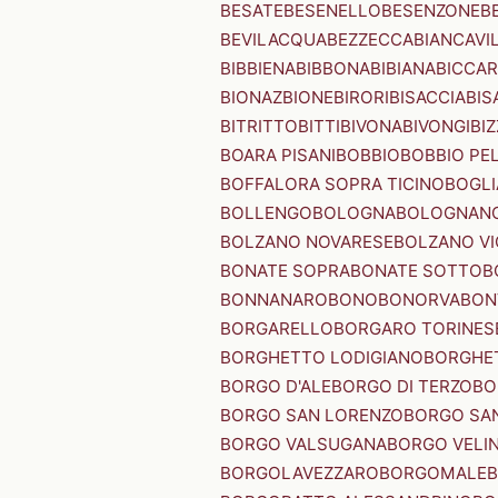
BESATE
BESENELLO
BESENZONE
B
BEVILACQUA
BEZZECCA
BIANCAVI
BIBBIENA
BIBBONA
BIBIANA
BICCAR
BIONAZ
BIONE
BIRORI
BISACCIA
BIS
BITRITTO
BITTI
BIVONA
BIVONGI
BI
BOARA PISANI
BOBBIO
BOBBIO PEL
BOFFALORA SOPRA TICINO
BOGL
BOLLENGO
BOLOGNA
BOLOGNAN
BOLZANO NOVARESE
BOLZANO VI
BONATE SOPRA
BONATE SOTTO
B
BONNANARO
BONO
BONORVA
BON
BORGARELLO
BORGARO TORINES
BORGHETTO LODIGIANO
BORGHET
BORGO D'ALE
BORGO DI TERZO
BO
BORGO SAN LORENZO
BORGO SA
BORGO VALSUGANA
BORGO VELI
BORGOLAVEZZARO
BORGOMALE