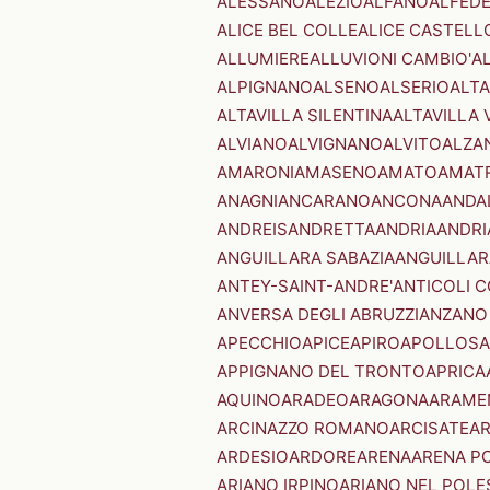
ALESSANO
ALEZIO
ALFANO
ALFED
ALICE BEL COLLE
ALICE CASTELL
ALLUMIERE
ALLUVIONI CAMBIO'
A
ALPIGNANO
ALSENO
ALSERIO
ALT
ALTAVILLA SILENTINA
ALTAVILLA 
ALVIANO
ALVIGNANO
ALVITO
ALZA
AMARONI
AMASENO
AMATO
AMAT
ANAGNI
ANCARANO
ANCONA
ANDA
ANDREIS
ANDRETTA
ANDRIA
ANDRI
ANGUILLARA SABAZIA
ANGUILLAR
ANTEY-SAINT-ANDRE'
ANTICOLI 
ANVERSA DEGLI ABRUZZI
ANZANO
APECCHIO
APICE
APIRO
APOLLOSA
APPIGNANO DEL TRONTO
APRICA
AQUINO
ARADEO
ARAGONA
ARAME
ARCINAZZO ROMANO
ARCISATE
A
ARDESIO
ARDORE
ARENA
ARENA P
ARIANO IRPINO
ARIANO NEL POLE