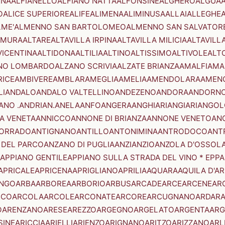
ENA
ALFIANELLO
ALFIANO NATTA
ALFONSINE
ALGHERO
ALGUA
A
O
ALICE SUPERIORE
ALIFE
ALIMENA
ALIMINUSA
ALLAI
ALLEGHE
LME'
ALMENNO SAN BARTOLOMEO
ALMENNO SAN SALVATOR
AMURA
ALTARE
ALTAVILLA IRPINA
ALTAVILLA MILICIA
ALTAVILL
VICENTINA
ALTIDONA
ALTILIA
ALTINO
ALTISSIMO
ALTIVOLE
ALT
NO LOMBARDO
ALZANO SCRIVIA
ALZATE BRIANZA
AMALFI
AMA
RICE
AMBIVERE
AMBLAR
AMEGLIA
AMELIA
AMENDOLARA
AMEN
LI
ANDALO
ANDALO VALTELLINO
ANDEZENO
ANDORA
ANDORNO
ANO .ANDRIAN.
ANELA
ANFO
ANGERA
ANGHIARI
ANGIARI
ANGOL
A VENETA
ANNICCO
ANNONE DI BRIANZA
ANNONE VENETO
AN
CORRADO
ANTIGNANO
ANTILLO
ANTONIMINA
ANTRODOCO
ANT
 DEL PARCO
ANZANO DI PUGLIA
ANZI
ANZIO
ANZOLA D'OSSOL
APPIANO GENTILE
APPIANO SULLA STRADA DEL VINO * EPPA
APRICALE
APRICENA
APRIGLIANO
APRILIA
AQUARA
AQUILA D'A
NGO
ARBA
ARBOREA
ARBORIO
ARBUS
ARCADE
ARCE
ARCENE
AR
RCO
ARCOLA
ARCOLE
ARCONATE
ARCORE
ARCUGNANO
ARDAR
O
ARENZANO
ARESE
AREZZO
ARGEGNO
ARGELATO
ARGENTA
ARG
SINE
ARICCIA
ARIELLI
ARIENZO
ARIGNANO
ARITZO
ARIZZANO
ARL