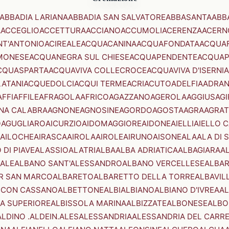
ABBADIA LARIANA
ABBADIA SAN SALVATORE
ABBASANTA
ABB
A
ACCEGLIO
ACCETTURA
ACCIANO
ACCUMOLI
ACERENZA
ACERN
NT'ANTONIO
ACIREALE
ACQUACANINA
ACQUAFONDATA
ACQUA
MONESE
ACQUANEGRA SUL CHIESE
ACQUAPENDENTE
ACQUAP
CQUASPARTA
ACQUAVIVA COLLECROCE
ACQUAVIVA D'ISERNIA
LATANI
ACQUEDOLCI
ACQUI TERME
ACRI
ACUTO
ADELFIA
ADRA
AFFI
AFFILE
AFRAGOLA
AFRICO
AGAZZANO
AGEROLA
AGGIUS
AGI
NA CALABRA
AGNONE
AGNOSINE
AGORDO
AGOSTA
AGRA
AGRAT
O
AGUGLIARO
AICURZIO
AIDOMAGGIORE
AIDONE
AIELLI
AIELLO 
AILOCHE
AIRASCA
AIROLA
AIROLE
AIRUNO
AISONE
ALA
ALA DI 
 DI PIAVE
ALASSIO
ALATRI
ALBA
ALBA ADRIATICA
ALBAGIARA
A
IALE
ALBANO SANT'ALESSANDRO
ALBANO VERCELLESE
ALBAR
R SAN MARCO
ALBARETO
ALBARETTO DELLA TORRE
ALBAVIL
 CON CASSANO
ALBETTONE
ALBI
ALBIANO
ALBIANO D'IVREA
AL
A SUPERIORE
ALBISSOLA MARINA
ALBIZZATE
ALBONESE
ALBO
ALDINO .ALDEIN.
ALES
ALESSANDRIA
ALESSANDRIA DEL CARR