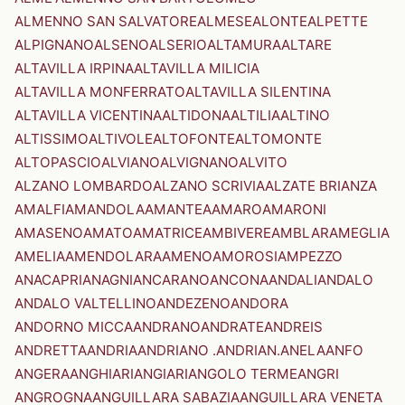
ALMENNO SAN SALVATORE
ALMESE
ALONTE
ALPETTE
ALPIGNANO
ALSENO
ALSERIO
ALTAMURA
ALTARE
ALTAVILLA IRPINA
ALTAVILLA MILICIA
ALTAVILLA MONFERRATO
ALTAVILLA SILENTINA
ALTAVILLA VICENTINA
ALTIDONA
ALTILIA
ALTINO
ALTISSIMO
ALTIVOLE
ALTOFONTE
ALTOMONTE
ALTOPASCIO
ALVIANO
ALVIGNANO
ALVITO
ALZANO LOMBARDO
ALZANO SCRIVIA
ALZATE BRIANZA
AMALFI
AMANDOLA
AMANTEA
AMARO
AMARONI
AMASENO
AMATO
AMATRICE
AMBIVERE
AMBLAR
AMEGLIA
AMELIA
AMENDOLARA
AMENO
AMOROSI
AMPEZZO
ANACAPRI
ANAGNI
ANCARANO
ANCONA
ANDALI
ANDALO
ANDALO VALTELLINO
ANDEZENO
ANDORA
ANDORNO MICCA
ANDRANO
ANDRATE
ANDREIS
ANDRETTA
ANDRIA
ANDRIANO .ANDRIAN.
ANELA
ANFO
ANGERA
ANGHIARI
ANGIARI
ANGOLO TERME
ANGRI
ANGROGNA
ANGUILLARA SABAZIA
ANGUILLARA VENETA