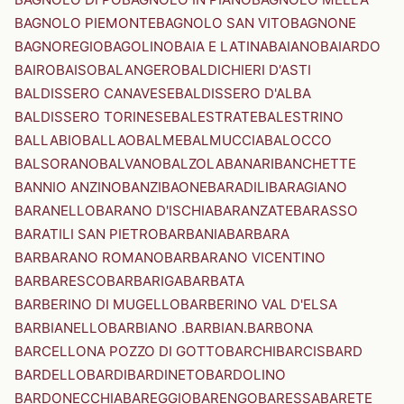
BAGNOLO PIEMONTE
BAGNOLO SAN VITO
BAGNONE
BAGNOREGIO
BAGOLINO
BAIA E LATINA
BAIANO
BAIARDO
BAIRO
BAISO
BALANGERO
BALDICHIERI D'ASTI
BALDISSERO CANAVESE
BALDISSERO D'ALBA
BALDISSERO TORINESE
BALESTRATE
BALESTRINO
BALLABIO
BALLAO
BALME
BALMUCCIA
BALOCCO
BALSORANO
BALVANO
BALZOLA
BANARI
BANCHETTE
BANNIO ANZINO
BANZI
BAONE
BARADILI
BARAGIANO
BARANELLO
BARANO D'ISCHIA
BARANZATE
BARASSO
BARATILI SAN PIETRO
BARBANIA
BARBARA
BARBARANO ROMANO
BARBARANO VICENTINO
BARBARESCO
BARBARIGA
BARBATA
BARBERINO DI MUGELLO
BARBERINO VAL D'ELSA
BARBIANELLO
BARBIANO .BARBIAN.
BARBONA
BARCELLONA POZZO DI GOTTO
BARCHI
BARCIS
BARD
BARDELLO
BARDI
BARDINETO
BARDOLINO
BARDONECCHIA
BAREGGIO
BARENGO
BARESSA
BARETE