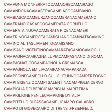
CAMAGNA MONFERRATO
CAMAIORE
CAMAIRAGO
CAMANDONA
CAMASTRA
CAMBIAGO
CAMBIANO
CAMBIASCA
CAMBURZANO
CAMERANA
CAMERANO
CAMERANO CASASCO
CAMERATA CORNELLO
CAMERATA NUOVA
CAMERATA PICENA
CAMERI
CAMERINO
CAMEROTA
CAMIGLIANO
CAMINATA
CAMINO
CAMINO AL TAGLIAMENTO
CAMISANO
CAMISANO VICENTINO
CAMMARATA
CAMO
CAMOGLI
CAMPAGNA
CAMPAGNA LUPIA
CAMPAGNANO DI ROMA
CAMPAGNATICO
CAMPAGNOLA CREMASCA
CAMPAGNOLA EMILIA
CAMPANA
CAMPARADA
CAMPEGINE
CAMPELLO SUL CLITUNNO
CAMPERTOGNO
CAMPI BISENZIO
CAMPI SALENTINA
CAMPIGLIA CERVO
CAMPIGLIA DEI BERICI
CAMPIGLIA MARITTIMA
CAMPIGLIONE FENILE
CAMPIONE D'ITALIA
CAMPITELLO DI FASSA
CAMPLI
CAMPO CALABRO
CAMPO DI GIOVE
CAMPO DI TRENS .FREIENFELD.