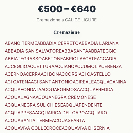
€500 – €640
Cremazione a CALICE LIGURE
Cremazione
ABANO TERME
ABBADIA CERRETO
ABBADIA LARIANA
ABBADIA SAN SALVATORE
ABBASANTA
ABBATEGGIO
ABBIATEGRASSO
ABETONE
ABRIOLA
ACATE
ACCADIA
ACCEGLIO
ACCETTURA
ACCIANO
ACCUMOLI
ACERENZA
ACERNO
ACERRA
ACI BONACCORSI
ACI CASTELLO
ACI CATENA
ACI SANT'ANTONIO
ACIREALE
ACQUACANINA
ACQUAFONDATA
ACQUAFORMOSA
ACQUAFREDDA
ACQUALAGNA
ACQUANEGRA CREMONESE
ACQUANEGRA SUL CHIESE
ACQUAPENDENTE
ACQUAPPESA
ACQUARICA DEL CAPO
ACQUARO
ACQUASANTA TERME
ACQUASPARTA
ACQUAVIVA COLLECROCE
ACQUAVIVA D'ISERNIA