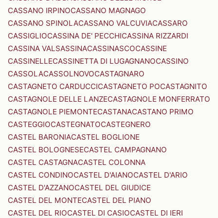
CASSANO IRPINO
CASSANO MAGNAGO
CASSANO SPINOLA
CASSANO VALCUVIA
CASSARO
CASSIGLIO
CASSINA DE' PECCHI
CASSINA RIZZARDI
CASSINA VALSASSINA
CASSINASCO
CASSINE
CASSINELLE
CASSINETTA DI LUGAGNANO
CASSINO
CASSOLA
CASSOLNOVO
CASTAGNARO
CASTAGNETO CARDUCCI
CASTAGNETO PO
CASTAGNITO
CASTAGNOLE DELLE LANZE
CASTAGNOLE MONFERRATO
CASTAGNOLE PIEMONTE
CASTANA
CASTANO PRIMO
CASTEGGIO
CASTEGNATO
CASTEGNERO
CASTEL BARONIA
CASTEL BOGLIONE
CASTEL BOLOGNESE
CASTEL CAMPAGNANO
CASTEL CASTAGNA
CASTEL COLONNA
CASTEL CONDINO
CASTEL D'AIANO
CASTEL D'ARIO
CASTEL D'AZZANO
CASTEL DEL GIUDICE
CASTEL DEL MONTE
CASTEL DEL PIANO
CASTEL DEL RIO
CASTEL DI CASIO
CASTEL DI IERI