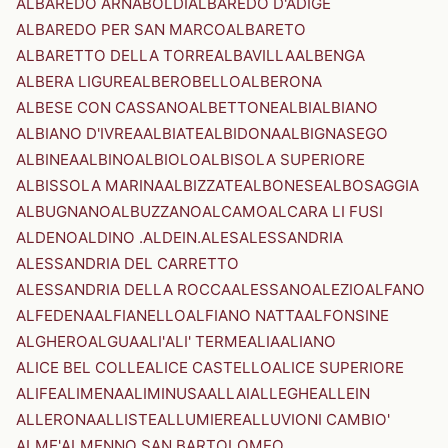
ALBAREDO ARNABOLDI
ALBAREDO D'ADIGE
ALBAREDO PER SAN MARCO
ALBARETO
ALBARETTO DELLA TORRE
ALBAVILLA
ALBENGA
ALBERA LIGURE
ALBEROBELLO
ALBERONA
ALBESE CON CASSANO
ALBETTONE
ALBI
ALBIANO
ALBIANO D'IVREA
ALBIATE
ALBIDONA
ALBIGNASEGO
ALBINEA
ALBINO
ALBIOLO
ALBISOLA SUPERIORE
ALBISSOLA MARINA
ALBIZZATE
ALBONESE
ALBOSAGGIA
ALBUGNANO
ALBUZZANO
ALCAMO
ALCARA LI FUSI
ALDENO
ALDINO .ALDEIN.
ALES
ALESSANDRIA
ALESSANDRIA DEL CARRETTO
ALESSANDRIA DELLA ROCCA
ALESSANO
ALEZIO
ALFANO
ALFEDENA
ALFIANELLO
ALFIANO NATTA
ALFONSINE
ALGHERO
ALGUA
ALI'
ALI' TERME
ALIA
ALIANO
ALICE BEL COLLE
ALICE CASTELLO
ALICE SUPERIORE
ALIFE
ALIMENA
ALIMINUSA
ALLAI
ALLEGHE
ALLEIN
ALLERONA
ALLISTE
ALLUMIERE
ALLUVIONI CAMBIO'
ALME'
ALMENNO SAN BARTOLOMEO