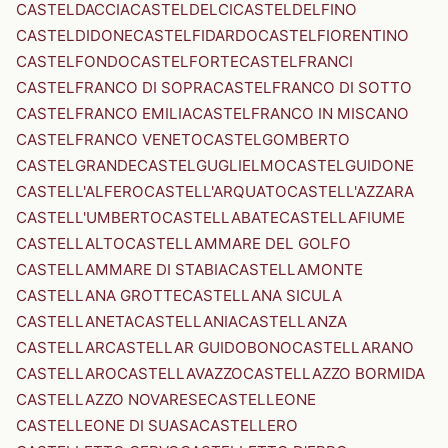
CASTELDACCIA
CASTELDELCI
CASTELDELFINO
CASTELDIDONE
CASTELFIDARDO
CASTELFIORENTINO
CASTELFONDO
CASTELFORTE
CASTELFRANCI
CASTELFRANCO DI SOPRA
CASTELFRANCO DI SOTTO
CASTELFRANCO EMILIA
CASTELFRANCO IN MISCANO
CASTELFRANCO VENETO
CASTELGOMBERTO
CASTELGRANDE
CASTELGUGLIELMO
CASTELGUIDONE
CASTELL'ALFERO
CASTELL'ARQUATO
CASTELL'AZZARA
CASTELL'UMBERTO
CASTELLABATE
CASTELLAFIUME
CASTELLALTO
CASTELLAMMARE DEL GOLFO
CASTELLAMMARE DI STABIA
CASTELLAMONTE
CASTELLANA GROTTE
CASTELLANA SICULA
CASTELLANETA
CASTELLANIA
CASTELLANZA
CASTELLAR
CASTELLAR GUIDOBONO
CASTELLARANO
CASTELLARO
CASTELLAVAZZO
CASTELLAZZO BORMIDA
CASTELLAZZO NOVARESE
CASTELLEONE
CASTELLEONE DI SUASA
CASTELLERO