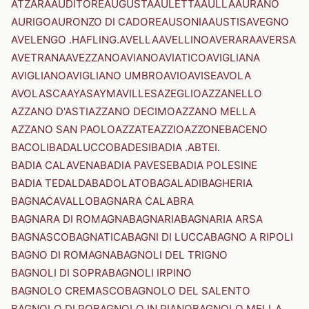
ATZARA
AUDITORE
AUGUSTA
AULETTA
AULLA
AURANO
AURIGO
AURONZO DI CADORE
AUSONIA
AUSTIS
AVEGNO
AVELENGO .HAFLING.
AVELLA
AVELLINO
AVERARA
AVERSA
AVETRANA
AVEZZANO
AVIANO
AVIATICO
AVIGLIANA
AVIGLIANO
AVIGLIANO UMBRO
AVIO
AVISE
AVOLA
AVOLASCA
AYAS
AYMAVILLES
AZEGLIO
AZZANELLO
AZZANO D'ASTI
AZZANO DECIMO
AZZANO MELLA
AZZANO SAN PAOLO
AZZATE
AZZIO
AZZONE
BACENO
BACOLI
BADALUCCO
BADESI
BADIA .ABTEI.
BADIA CALAVENA
BADIA PAVESE
BADIA POLESINE
BADIA TEDALDA
BADOLATO
BAGALADI
BAGHERIA
BAGNACAVALLO
BAGNARA CALABRA
BAGNARA DI ROMAGNA
BAGNARIA
BAGNARIA ARSA
BAGNASCO
BAGNATICA
BAGNI DI LUCCA
BAGNO A RIPOLI
BAGNO DI ROMAGNA
BAGNOLI DEL TRIGNO
BAGNOLI DI SOPRA
BAGNOLI IRPINO
BAGNOLO CREMASCO
BAGNOLO DEL SALENTO
BAGNOLO DI PO
BAGNOLO IN PIANO
BAGNOLO MELLA