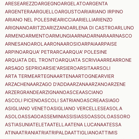
ARESE
AREZZO
ARGEGNO
ARGELATO
ARGENTA
ARGENTERA
ARGUELLO
ARGUSTO
ARI
ARIANO IRPINO
ARIANO NEL POLESINE
ARICCIA
ARIELLI
ARIENZO
ARIGNANO
ARITZO
ARIZZANO
ARLENA DI CASTRO
ARLUNO
ARMENO
ARMENTO
ARMUNGIA
ARNAD
ARNARA
ARNASCO
ARNESANO
AROLA
ARONA
AROSIO
ARPAIA
ARPAISE
ARPINO
ARQUA' PETRARCA
ARQUA' POLESINE
ARQUATA DEL TRONTO
ARQUATA SCRIVIA
ARRE
ARRONE
ARSAGO SEPRIO
ARSIE'
ARSIERO
ARSITA
ARSOLI
ARTA TERME
ARTEGNA
ARTENA
ARTOGNE
ARVIER
ARZACHENA
ARZAGO D'ADDA
ARZANA
ARZANO
ARZENE
ARZERGRANDE
ARZIGNANO
ASCEA
ASCIANO
ASCOLI PICENO
ASCOLI SATRIANO
ASCREA
ASIAGO
ASIGLIANO VENETO
ASIGLIANO VERCELLESE
ASOLA
ASOLO
ASSAGO
ASSEMINI
ASSISI
ASSO
ASSOLO
ASSORO
ASTI
ASUNI
ATELETA
ATELLA
ATENA LUCANA
ATESSA
ATINA
ATRANI
ATRI
ATRIPALDA
ATTIGLIANO
ATTIMIS