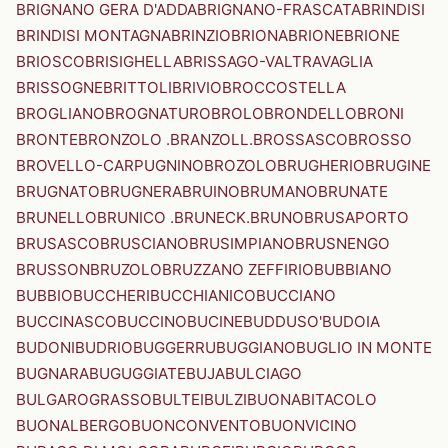
BRIGNANO GERA D'ADDA
BRIGNANO-FRASCATA
BRINDISI
BRINDISI MONTAGNA
BRINZIO
BRIONA
BRIONE
BRIONE
BRIOSCO
BRISIGHELLA
BRISSAGO-VALTRAVAGLIA
BRISSOGNE
BRITTOLI
BRIVIO
BROCCOSTELLA
BROGLIANO
BROGNATURO
BROLO
BRONDELLO
BRONI
BRONTE
BRONZOLO .BRANZOLL.
BROSSASCO
BROSSO
BROVELLO-CARPUGNINO
BROZOLO
BRUGHERIO
BRUGINE
BRUGNATO
BRUGNERA
BRUINO
BRUMANO
BRUNATE
BRUNELLO
BRUNICO .BRUNECK.
BRUNO
BRUSAPORTO
BRUSASCO
BRUSCIANO
BRUSIMPIANO
BRUSNENGO
BRUSSON
BRUZOLO
BRUZZANO ZEFFIRIO
BUBBIANO
BUBBIO
BUCCHERI
BUCCHIANICO
BUCCIANO
BUCCINASCO
BUCCINO
BUCINE
BUDDUSO'
BUDOIA
BUDONI
BUDRIO
BUGGERRU
BUGGIANO
BUGLIO IN MONTE
BUGNARA
BUGUGGIATE
BUJA
BULCIAGO
BULGAROGRASSO
BULTEI
BULZI
BUONABITACOLO
BUONALBERGO
BUONCONVENTO
BUONVICINO