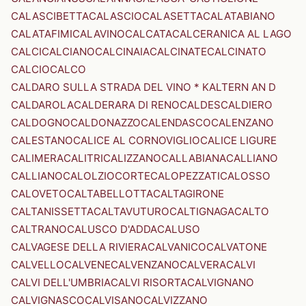
CALASCIBETTA
CALASCIO
CALASETTA
CALATABIANO
CALATAFIMI
CALAVINO
CALCATA
CALCERANICA AL LAGO
CALCI
CALCIANO
CALCINAIA
CALCINATE
CALCINATO
CALCIO
CALCO
CALDARO SULLA STRADA DEL VINO * KALTERN AN D
CALDAROLA
CALDERARA DI RENO
CALDES
CALDIERO
CALDOGNO
CALDONAZZO
CALENDASCO
CALENZANO
CALESTANO
CALICE AL CORNOVIGLIO
CALICE LIGURE
CALIMERA
CALITRI
CALIZZANO
CALLABIANA
CALLIANO
CALLIANO
CALOLZIOCORTE
CALOPEZZATI
CALOSSO
CALOVETO
CALTABELLOTTA
CALTAGIRONE
CALTANISSETTA
CALTAVUTURO
CALTIGNAGA
CALTO
CALTRANO
CALUSCO D'ADDA
CALUSO
CALVAGESE DELLA RIVIERA
CALVANICO
CALVATONE
CALVELLO
CALVENE
CALVENZANO
CALVERA
CALVI
CALVI DELL'UMBRIA
CALVI RISORTA
CALVIGNANO
CALVIGNASCO
CALVISANO
CALVIZZANO