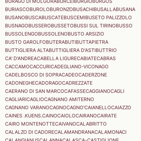
BURAGO DI MOLGORA
BURCEI
BURGIO
BURGOS
BURIASCO
BUROLO
BURONZO
BUSACHI
BUSALLA
BUSANA
BUSANO
BUSCA
BUSCATE
BUSCEMI
BUSETO PALIZZOLO
BUSNAGO
BUSSERO
BUSSETO
BUSSI SUL TIRINO
BUSSO
BUSSOLENGO
BUSSOLENO
BUSTO ARSIZIO
BUSTO GAROLFO
BUTERA
BUTI
BUTTAPIETRA
BUTTIGLIERA ALTA
BUTTIGLIERA D'ASTI
BUTTRIO
CA' D'ANDREA
CABELLA LIGURE
CABIATE
CABRAS
CACCAMO
CACCURI
CADEGLIANO-VICONAGO
CADELBOSCO DI SOPRA
CADEO
CADERZONE
CADONEGHE
CADORAGO
CADREZZATE
CAERANO DI SAN MARCO
CAFASSE
CAGGIANO
CAGLI
CAGLIARI
CAGLIO
CAGNANO AMITERNO
CAGNANO VARANO
CAGNO
CAGNO'
CAIANELLO
CAIAZZO
CAINES .KUENS.
CAINO
CAIOLO
CAIRANO
CAIRATE
CAIRO MONTENOTTE
CAIVANO
CALABRITTO
CALALZO DI CADORE
CALAMANDRANA
CALAMONACI
CALANGIANUS
CALANNA
CALASCA-CASTIGLIONE