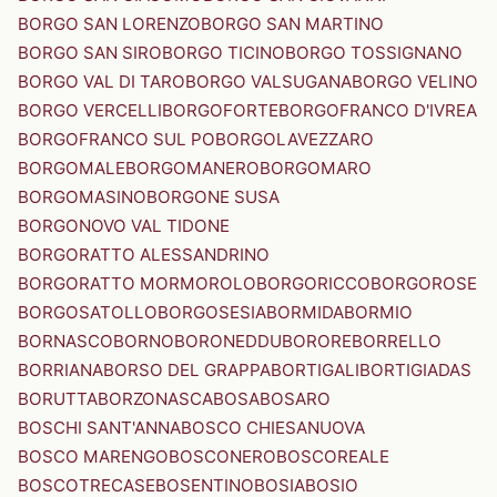
BORGO SAN LORENZO
BORGO SAN MARTINO
BORGO SAN SIRO
BORGO TICINO
BORGO TOSSIGNANO
BORGO VAL DI TARO
BORGO VALSUGANA
BORGO VELINO
BORGO VERCELLI
BORGOFORTE
BORGOFRANCO D'IVREA
BORGOFRANCO SUL PO
BORGOLAVEZZARO
BORGOMALE
BORGOMANERO
BORGOMARO
BORGOMASINO
BORGONE SUSA
BORGONOVO VAL TIDONE
BORGORATTO ALESSANDRINO
BORGORATTO MORMOROLO
BORGORICCO
BORGOROSE
BORGOSATOLLO
BORGOSESIA
BORMIDA
BORMIO
BORNASCO
BORNO
BORONEDDU
BORORE
BORRELLO
BORRIANA
BORSO DEL GRAPPA
BORTIGALI
BORTIGIADAS
BORUTTA
BORZONASCA
BOSA
BOSARO
BOSCHI SANT'ANNA
BOSCO CHIESANUOVA
BOSCO MARENGO
BOSCONERO
BOSCOREALE
BOSCOTRECASE
BOSENTINO
BOSIA
BOSIO