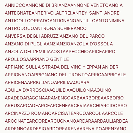
ANNICCO
ANNONE DI BRIANZA
ANNONE VENETO
ANOIA
ANTEGNATE
ANTERIVO .ALTREI.
ANTEY-SAINT-ANDRE'
ANTICOLI CORRADO
ANTIGNANO
ANTILLO
ANTONIMINA
ANTRODOCO
ANTRONA SCHIERANCO
ANVERSA DEGLI ABRUZZI
ANZANO DEL PARCO
ANZANO DI PUGLIA
ANZI
ANZIO
ANZOLA D'OSSOLA
ANZOLA DELL'EMILIA
AOSTA
APECCHIO
APICE
APIRO
APOLLOSA
APPIANO GENTILE
APPIANO SULLA STRADA DEL VINO * EPPAN AN DER
APPIGNANO
APPIGNANO DEL TRONTO
APRICA
APRICALE
APRICENA
APRIGLIANO
APRILIA
AQUARA
AQUILA D'ARROSCIA
AQUILEIA
AQUILONIA
AQUINO
ARADEO
ARAGONA
ARAMENGO
ARBA
ARBOREA
ARBORIO
ARBUS
ARCADE
ARCE
ARCENE
ARCEVIA
ARCHI
ARCIDOSSO
ARCINAZZO ROMANO
ARCISATE
ARCO
ARCOLA
ARCOLE
ARCONATE
ARCORE
ARCUGNANO
ARDARA
ARDAULI
ARDEA
ARDENNO
ARDESIO
ARDORE
ARENA
ARENA PO
ARENZANO