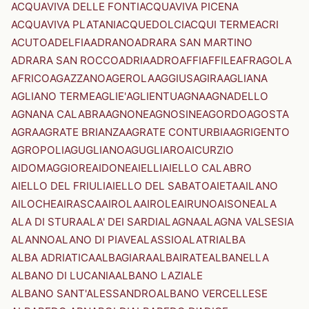
ACQUAVIVA DELLE FONTI
ACQUAVIVA PICENA
ACQUAVIVA PLATANI
ACQUEDOLCI
ACQUI TERME
ACRI
ACUTO
ADELFIA
ADRANO
ADRARA SAN MARTINO
ADRARA SAN ROCCO
ADRIA
ADRO
AFFI
AFFILE
AFRAGOLA
AFRICO
AGAZZANO
AGEROLA
AGGIUS
AGIRA
AGLIANA
AGLIANO TERME
AGLIE'
AGLIENTU
AGNA
AGNADELLO
AGNANA CALABRA
AGNONE
AGNOSINE
AGORDO
AGOSTA
AGRA
AGRATE BRIANZA
AGRATE CONTURBIA
AGRIGENTO
AGROPOLI
AGUGLIANO
AGUGLIARO
AICURZIO
AIDOMAGGIORE
AIDONE
AIELLI
AIELLO CALABRO
AIELLO DEL FRIULI
AIELLO DEL SABATO
AIETA
AILANO
AILOCHE
AIRASCA
AIROLA
AIROLE
AIRUNO
AISONE
ALA
ALA DI STURA
ALA' DEI SARDI
ALAGNA
ALAGNA VALSESIA
ALANNO
ALANO DI PIAVE
ALASSIO
ALATRI
ALBA
ALBA ADRIATICA
ALBAGIARA
ALBAIRATE
ALBANELLA
ALBANO DI LUCANIA
ALBANO LAZIALE
ALBANO SANT'ALESSANDRO
ALBANO VERCELLESE