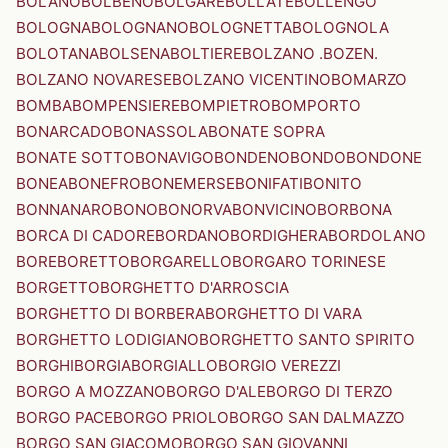
BOLANO
BOLBENO
BOLGARE
BOLLATE
BOLLENGO
BOLOGNA
BOLOGNANO
BOLOGNETTA
BOLOGNOLA
BOLOTANA
BOLSENA
BOLTIERE
BOLZANO .BOZEN.
BOLZANO NOVARESE
BOLZANO VICENTINO
BOMARZO
BOMBA
BOMPENSIERE
BOMPIETRO
BOMPORTO
BONARCADO
BONASSOLA
BONATE SOPRA
BONATE SOTTO
BONAVIGO
BONDENO
BONDO
BONDONE
BONEA
BONEFRO
BONEMERSE
BONIFATI
BONITO
BONNANARO
BONO
BONORVA
BONVICINO
BORBONA
BORCA DI CADORE
BORDANO
BORDIGHERA
BORDOLANO
BORE
BORETTO
BORGARELLO
BORGARO TORINESE
BORGETTO
BORGHETTO D'ARROSCIA
BORGHETTO DI BORBERA
BORGHETTO DI VARA
BORGHETTO LODIGIANO
BORGHETTO SANTO SPIRITO
BORGHI
BORGIA
BORGIALLO
BORGIO VEREZZI
BORGO A MOZZANO
BORGO D'ALE
BORGO DI TERZO
BORGO PACE
BORGO PRIOLO
BORGO SAN DALMAZZO
BORGO SAN GIACOMO
BORGO SAN GIOVANNI