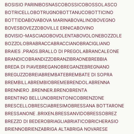
BOSISIO PARINI
BOSNASCO
BOSSICO
BOSSOLASCO
BOTRICELLO
BOTRUGNO
BOTTANUCO
BOTTICINO
BOTTIDDA
BOVA
BOVA MARINA
BOVALINO
BOVEGNO
BOVES
BOVEZZO
BOVILLE ERNICA
BOVINO
BOVISIO-MASCIAGO
BOVOLENTA
BOVOLONE
BOZZOLE
BOZZOLO
BRA
BRACCA
BRACCIANO
BRACIGLIANO
BRAIES .PRAGS.
BRALLO DI PREGOLA
BRANCALEONE
BRANDICO
BRANDIZZO
BRANZI
BRAONE
BREBBIA
BREDA DI PIAVE
BREGANO
BREGANZE
BREGNANO
BREGUZZO
BREIA
BREMBATE
BREMBATE DI SOPRA
BREMBILLA
BREMBIO
BREME
BRENDOLA
BRENNA
BRENNERO .BRENNER.
BRENO
BRENTA
BRENTINO BELLUNO
BRENTONICO
BRENZONE
BRESCELLO
BRESCIA
BRESIMO
BRESSANA BOTTARONE
BRESSANONE .BRIXEN.
BRESSANVIDO
BRESSO
BREZ
BREZZO DI BEDERO
BRIAGLIA
BRIATICO
BRICHERASIO
BRIENNO
BRIENZA
BRIGA ALTA
BRIGA NOVARESE