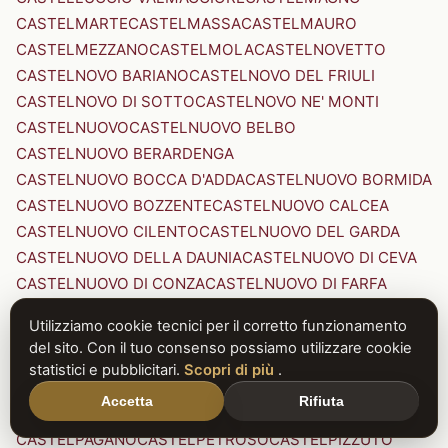
CASTELMARTE
CASTELMASSA
CASTELMAURO
CASTELMEZZANO
CASTELMOLA
CASTELNOVETTO
CASTELNOVO BARIANO
CASTELNOVO DEL FRIULI
CASTELNOVO DI SOTTO
CASTELNOVO NE' MONTI
CASTELNUOVO
CASTELNUOVO BELBO
CASTELNUOVO BERARDENGA
CASTELNUOVO BOCCA D'ADDA
CASTELNUOVO BORMIDA
CASTELNUOVO BOZZENTE
CASTELNUOVO CALCEA
CASTELNUOVO CILENTO
CASTELNUOVO DEL GARDA
CASTELNUOVO DELLA DAUNIA
CASTELNUOVO DI CEVA
CASTELNUOVO DI CONZA
CASTELNUOVO DI FARFA
CASTELNUOVO DI GARFAGNANA
Utilizziamo cookie tecnici per il corretto funzionamento
CASTELNUOVO DI PORTO
CASTELNUOVO DON BOSCO
del sito. Con il tuo consenso possiamo utilizzare cookie
CASTELNUOVO MAGRA
CASTELNUOVO NIGRA
statistici e pubblicitari.
Scopri di più
.
CASTELNUOVO PARANO
CASTELNUOVO RANGONE
Accetta
Rifiuta
CASTELNUOVO SCRIVIA
CASTELNUOVO VAL DI CECINA
CASTELPAGANO
CASTELPETROSO
CASTELPIZZUTO