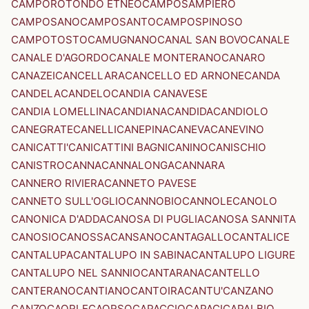
CAMPOROTONDO ETNEO
CAMPOSAMPIERO
CAMPOSANO
CAMPOSANTO
CAMPOSPINOSO
CAMPOTOSTO
CAMUGNANO
CANAL SAN BOVO
CANALE
CANALE D'AGORDO
CANALE MONTERANO
CANARO
CANAZEI
CANCELLARA
CANCELLO ED ARNONE
CANDA
CANDELA
CANDELO
CANDIA CANAVESE
CANDIA LOMELLINA
CANDIANA
CANDIDA
CANDIOLO
CANEGRATE
CANELLI
CANEPINA
CANEVA
CANEVINO
CANICATTI'
CANICATTINI BAGNI
CANINO
CANISCHIO
CANISTRO
CANNA
CANNALONGA
CANNARA
CANNERO RIVIERA
CANNETO PAVESE
CANNETO SULL'OGLIO
CANNOBIO
CANNOLE
CANOLO
CANONICA D'ADDA
CANOSA DI PUGLIA
CANOSA SANNITA
CANOSIO
CANOSSA
CANSANO
CANTAGALLO
CANTALICE
CANTALUPA
CANTALUPO IN SABINA
CANTALUPO LIGURE
CANTALUPO NEL SANNIO
CANTARANA
CANTELLO
CANTERANO
CANTIANO
CANTOIRA
CANTU'
CANZANO
CANZO
CAORLE
CAORSO
CAPACCIO
CAPACI
CAPALBIO