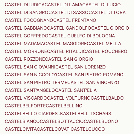
CASTEL DI IUDICA
CASTEL DI LAMA
CASTEL DI LUCIO
CASTEL DI SANGRO
CASTEL DI SASSO
CASTEL DI TORA
CASTEL FOCOGNANO
CASTEL FRENTANO
CASTEL GABBIANO
CASTEL GANDOLFO
CASTEL GIORGIO
CASTEL GOFFREDO
CASTEL GUELFO DI BOLOGNA
CASTEL MADAMA
CASTEL MAGGIORE
CASTEL MELLA
CASTEL MORRONE
CASTEL RITALDI
CASTEL ROCCHERO
CASTEL ROZZONE
CASTEL SAN GIORGIO
CASTEL SAN GIOVANNI
CASTEL SAN LORENZO
CASTEL SAN NICCOLO'
CASTEL SAN PIETRO ROMANO
CASTEL SAN PIETRO TERME
CASTEL SAN VINCENZO
CASTEL SANT'ANGELO
CASTEL SANT'ELIA
CASTEL VISCARDO
CASTEL VOLTURNO
CASTELBALDO
CASTELBELFORTE
CASTELBELLINO
CASTELBELLO CIARDES .KASTELBELL TSCHARS.
CASTELBIANCO
CASTELBOTTACCIO
CASTELBUONO
CASTELCIVITA
CASTELCOVATI
CASTELCUCCO