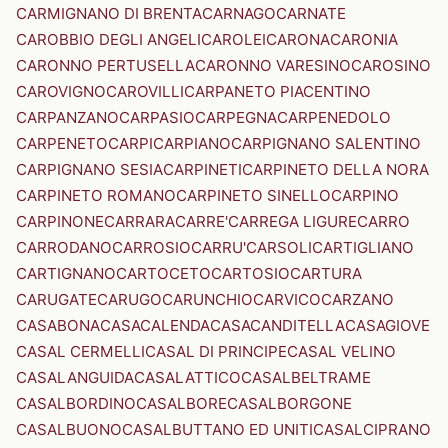
CARMIGNANO DI BRENTA
CARNAGO
CARNATE
CAROBBIO DEGLI ANGELI
CAROLEI
CARONA
CARONIA
CARONNO PERTUSELLA
CARONNO VARESINO
CAROSINO
CAROVIGNO
CAROVILLI
CARPANETO PIACENTINO
CARPANZANO
CARPASIO
CARPEGNA
CARPENEDOLO
CARPENETO
CARPI
CARPIANO
CARPIGNANO SALENTINO
CARPIGNANO SESIA
CARPINETI
CARPINETO DELLA NORA
CARPINETO ROMANO
CARPINETO SINELLO
CARPINO
CARPINONE
CARRARA
CARRE'
CARREGA LIGURE
CARRO
CARRODANO
CARROSIO
CARRU'
CARSOLI
CARTIGLIANO
CARTIGNANO
CARTOCETO
CARTOSIO
CARTURA
CARUGATE
CARUGO
CARUNCHIO
CARVICO
CARZANO
CASABONA
CASACALENDA
CASACANDITELLA
CASAGIOVE
CASAL CERMELLI
CASAL DI PRINCIPE
CASAL VELINO
CASALANGUIDA
CASALATTICO
CASALBELTRAME
CASALBORDINO
CASALBORE
CASALBORGONE
CASALBUONO
CASALBUTTANO ED UNITI
CASALCIPRANO