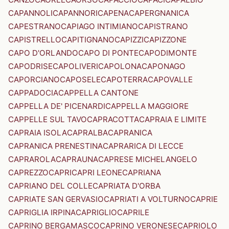
CAPANNOLI
CAPANNORI
CAPENA
CAPERGNANICA
CAPESTRANO
CAPIAGO INTIMIANO
CAPISTRANO
CAPISTRELLO
CAPITIGNANO
CAPIZZI
CAPIZZONE
CAPO D'ORLANDO
CAPO DI PONTE
CAPODIMONTE
CAPODRISE
CAPOLIVERI
CAPOLONA
CAPONAGO
CAPORCIANO
CAPOSELE
CAPOTERRA
CAPOVALLE
CAPPADOCIA
CAPPELLA CANTONE
CAPPELLA DE' PICENARDI
CAPPELLA MAGGIORE
CAPPELLE SUL TAVO
CAPRACOTTA
CAPRAIA E LIMITE
CAPRAIA ISOLA
CAPRALBA
CAPRANICA
CAPRANICA PRENESTINA
CAPRARICA DI LECCE
CAPRAROLA
CAPRAUNA
CAPRESE MICHELANGELO
CAPREZZO
CAPRI
CAPRI LEONE
CAPRIANA
CAPRIANO DEL COLLE
CAPRIATA D'ORBA
CAPRIATE SAN GERVASIO
CAPRIATI A VOLTURNO
CAPRIE
CAPRIGLIA IRPINA
CAPRIGLIO
CAPRILE
CAPRINO BERGAMASCO
CAPRINO VERONESE
CAPRIOLO