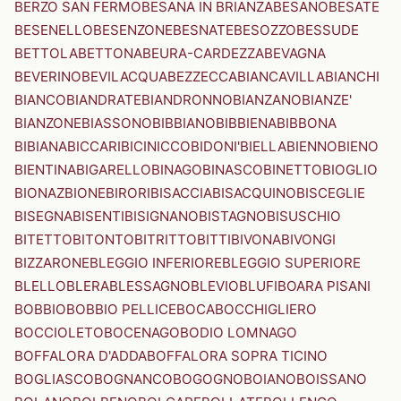
BERZO SAN FERMO
BESANA IN BRIANZA
BESANO
BESATE
BESENELLO
BESENZONE
BESNATE
BESOZZO
BESSUDE
BETTOLA
BETTONA
BEURA-CARDEZZA
BEVAGNA
BEVERINO
BEVILACQUA
BEZZECCA
BIANCAVILLA
BIANCHI
BIANCO
BIANDRATE
BIANDRONNO
BIANZANO
BIANZE'
BIANZONE
BIASSONO
BIBBIANO
BIBBIENA
BIBBONA
BIBIANA
BICCARI
BICINICCO
BIDONI'
BIELLA
BIENNO
BIENO
BIENTINA
BIGARELLO
BINAGO
BINASCO
BINETTO
BIOGLIO
BIONAZ
BIONE
BIRORI
BISACCIA
BISACQUINO
BISCEGLIE
BISEGNA
BISENTI
BISIGNANO
BISTAGNO
BISUSCHIO
BITETTO
BITONTO
BITRITTO
BITTI
BIVONA
BIVONGI
BIZZARONE
BLEGGIO INFERIORE
BLEGGIO SUPERIORE
BLELLO
BLERA
BLESSAGNO
BLEVIO
BLUFI
BOARA PISANI
BOBBIO
BOBBIO PELLICE
BOCA
BOCCHIGLIERO
BOCCIOLETO
BOCENAGO
BODIO LOMNAGO
BOFFALORA D'ADDA
BOFFALORA SOPRA TICINO
BOGLIASCO
BOGNANCO
BOGOGNO
BOIANO
BOISSANO