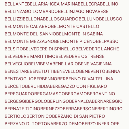
BELLANTE
BELLARIA-IGEA MARINA
BELLEGRA
BELLINO
BELLINZAGO LOMBARDO
BELLINZAGO NOVARESE
BELLIZZI
BELLONA
BELLOSGUARDO
BELLUNO
BELLUSCO
BELMONTE CALABRO
BELMONTE CASTELLO
BELMONTE DEL SANNIO
BELMONTE IN SABINA
BELMONTE MEZZAGNO
BELMONTE PICENO
BELPASSO
BELSITO
BELVEDERE DI SPINELLO
BELVEDERE LANGHE
BELVEDERE MARITTIMO
BELVEDERE OSTRENSE
BELVEGLIO
BELVI
BEMA
BENE LARIO
BENE VAGIENNA
BENESTARE
BENETUTTI
BENEVELLO
BENEVENTO
BENNA
BENTIVOGLIO
BERBENNO
BERBENNO DI VALTELLINA
BERCETO
BERCHIDDA
BEREGAZZO CON FIGLIARO
BEREGUARDO
BERGAMASCO
BERGAMO
BERGANTINO
BERGEGGI
BERGOLO
BERLINGO
BERNALDA
BERNAREGGIO
BERNATE TICINO
BERNEZZO
BERRA
BERSONE
BERTINORO
BERTIOLO
BERTONICO
BERZANO DI SAN PIETRO
BERZANO DI TORTONA
BERZO DEMO
BERZO INFERIORE