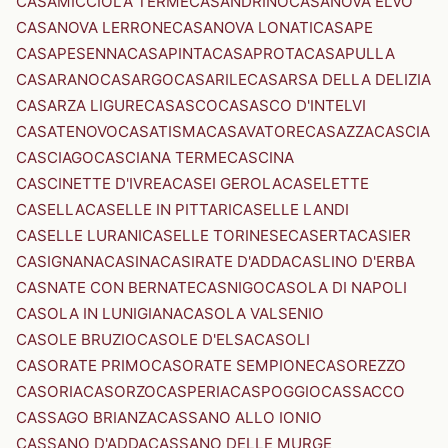
CASAMICCIOLA TERME
CASANDRINO
CASANOVA ELVO
CASANOVA LERRONE
CASANOVA LONATI
CASAPE
CASAPESENNA
CASAPINTA
CASAPROTA
CASAPULLA
CASARANO
CASARGO
CASARILE
CASARSA DELLA DELIZIA
CASARZA LIGURE
CASASCO
CASASCO D'INTELVI
CASATENOVO
CASATISMA
CASAVATORE
CASAZZA
CASCIA
CASCIAGO
CASCIANA TERME
CASCINA
CASCINETTE D'IVREA
CASEI GEROLA
CASELETTE
CASELLA
CASELLE IN PITTARI
CASELLE LANDI
CASELLE LURANI
CASELLE TORINESE
CASERTA
CASIER
CASIGNANA
CASINA
CASIRATE D'ADDA
CASLINO D'ERBA
CASNATE CON BERNATE
CASNIGO
CASOLA DI NAPOLI
CASOLA IN LUNIGIANA
CASOLA VALSENIO
CASOLE BRUZIO
CASOLE D'ELSA
CASOLI
CASORATE PRIMO
CASORATE SEMPIONE
CASOREZZO
CASORIA
CASORZO
CASPERIA
CASPOGGIO
CASSACCO
CASSAGO BRIANZA
CASSANO ALLO IONIO
CASSANO D'ADDA
CASSANO DELLE MURGE