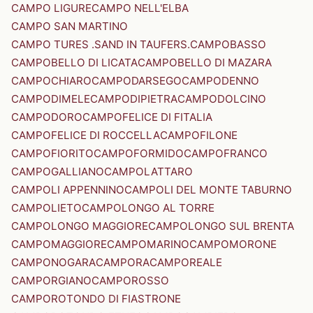
CAMPO LIGURE
CAMPO NELL'ELBA
CAMPO SAN MARTINO
CAMPO TURES .SAND IN TAUFERS.
CAMPOBASSO
CAMPOBELLO DI LICATA
CAMPOBELLO DI MAZARA
CAMPOCHIARO
CAMPODARSEGO
CAMPODENNO
CAMPODIMELE
CAMPODIPIETRA
CAMPODOLCINO
CAMPODORO
CAMPOFELICE DI FITALIA
CAMPOFELICE DI ROCCELLA
CAMPOFILONE
CAMPOFIORITO
CAMPOFORMIDO
CAMPOFRANCO
CAMPOGALLIANO
CAMPOLATTARO
CAMPOLI APPENNINO
CAMPOLI DEL MONTE TABURNO
CAMPOLIETO
CAMPOLONGO AL TORRE
CAMPOLONGO MAGGIORE
CAMPOLONGO SUL BRENTA
CAMPOMAGGIORE
CAMPOMARINO
CAMPOMORONE
CAMPONOGARA
CAMPORA
CAMPOREALE
CAMPORGIANO
CAMPOROSSO
CAMPOROTONDO DI FIASTRONE