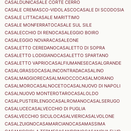
CASALDUNI
CASALE CORTE CERRO
CASALE CREMASCO-VIDOLASCO
CASALE DI SCODOSIA
CASALE LITTA
CASALE MARITTIMO
CASALE MONFERRATO
CASALE SUL SILE
CASALECCHIO DI RENO
CASALEGGIO BOIRO
CASALEGGIO NOVARA
CASALEONE
CASALETTO CEREDANO
CASALETTO DI SOPRA
CASALETTO LODIGIANO
CASALETTO SPARTANO
CASALETTO VAPRIO
CASALFIUMANESE
CASALGRANDE
CASALGRASSO
CASALINCONTRADA
CASALINO
CASALMAGGIORE
CASALMAIOCCO
CASALMORANO
CASALMORO
CASALNOCETO
CASALNUOVO DI NAPOLI
CASALNUOVO MONTEROTARO
CASALOLDO
CASALPUSTERLENGO
CASALROMANO
CASALSERUGO
CASALUCE
CASALVECCHIO DI PUGLIA
CASALVECCHIO SICULO
CASALVIERI
CASALVOLONE
CASALZUIGNO
CASAMARCIANO
CASAMASSIMA