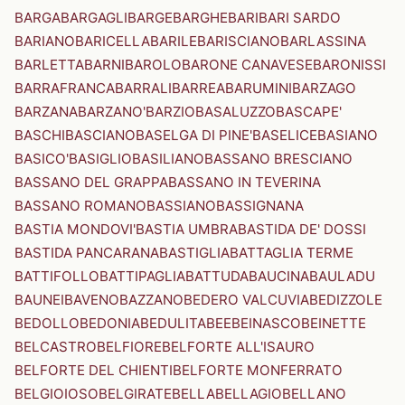
BARGA
BARGAGLI
BARGE
BARGHE
BARI
BARI SARDO
BARIANO
BARICELLA
BARILE
BARISCIANO
BARLASSINA
BARLETTA
BARNI
BAROLO
BARONE CANAVESE
BARONISSI
BARRAFRANCA
BARRALI
BARREA
BARUMINI
BARZAGO
BARZANA
BARZANO'
BARZIO
BASALUZZO
BASCAPE'
BASCHI
BASCIANO
BASELGA DI PINE'
BASELICE
BASIANO
BASICO'
BASIGLIO
BASILIANO
BASSANO BRESCIANO
BASSANO DEL GRAPPA
BASSANO IN TEVERINA
BASSANO ROMANO
BASSIANO
BASSIGNANA
BASTIA MONDOVI'
BASTIA UMBRA
BASTIDA DE' DOSSI
BASTIDA PANCARANA
BASTIGLIA
BATTAGLIA TERME
BATTIFOLLO
BATTIPAGLIA
BATTUDA
BAUCINA
BAULADU
BAUNEI
BAVENO
BAZZANO
BEDERO VALCUVIA
BEDIZZOLE
BEDOLLO
BEDONIA
BEDULITA
BEE
BEINASCO
BEINETTE
BELCASTRO
BELFIORE
BELFORTE ALL'ISAURO
BELFORTE DEL CHIENTI
BELFORTE MONFERRATO
BELGIOIOSO
BELGIRATE
BELLA
BELLAGIO
BELLANO