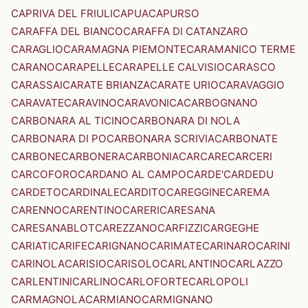
CAPRIVA DEL FRIULI
CAPUA
CAPURSO
CARAFFA DEL BIANCO
CARAFFA DI CATANZARO
CARAGLIO
CARAMAGNA PIEMONTE
CARAMANICO TERME
CARANO
CARAPELLE
CARAPELLE CALVISIO
CARASCO
CARASSAI
CARATE BRIANZA
CARATE URIO
CARAVAGGIO
CARAVATE
CARAVINO
CARAVONICA
CARBOGNANO
CARBONARA AL TICINO
CARBONARA DI NOLA
CARBONARA DI PO
CARBONARA SCRIVIA
CARBONATE
CARBONE
CARBONERA
CARBONIA
CARCARE
CARCERI
CARCOFORO
CARDANO AL CAMPO
CARDE'
CARDEDU
CARDETO
CARDINALE
CARDITO
CAREGGINE
CAREMA
CARENNO
CARENTINO
CARERI
CARESANA
CARESANABLOT
CAREZZANO
CARFIZZI
CARGEGHE
CARIATI
CARIFE
CARIGNANO
CARIMATE
CARINARO
CARINI
CARINOLA
CARISIO
CARISOLO
CARLANTINO
CARLAZZO
CARLENTINI
CARLINO
CARLOFORTE
CARLOPOLI
CARMAGNOLA
CARMIANO
CARMIGNANO