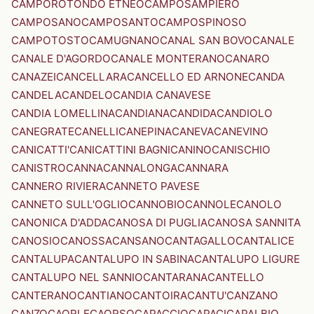
CAMPOROTONDO ETNEO
CAMPOSAMPIERO
CAMPOSANO
CAMPOSANTO
CAMPOSPINOSO
CAMPOTOSTO
CAMUGNANO
CANAL SAN BOVO
CANALE
CANALE D'AGORDO
CANALE MONTERANO
CANARO
CANAZEI
CANCELLARA
CANCELLO ED ARNONE
CANDA
CANDELA
CANDELO
CANDIA CANAVESE
CANDIA LOMELLINA
CANDIANA
CANDIDA
CANDIOLO
CANEGRATE
CANELLI
CANEPINA
CANEVA
CANEVINO
CANICATTI'
CANICATTINI BAGNI
CANINO
CANISCHIO
CANISTRO
CANNA
CANNALONGA
CANNARA
CANNERO RIVIERA
CANNETO PAVESE
CANNETO SULL'OGLIO
CANNOBIO
CANNOLE
CANOLO
CANONICA D'ADDA
CANOSA DI PUGLIA
CANOSA SANNITA
CANOSIO
CANOSSA
CANSANO
CANTAGALLO
CANTALICE
CANTALUPA
CANTALUPO IN SABINA
CANTALUPO LIGURE
CANTALUPO NEL SANNIO
CANTARANA
CANTELLO
CANTERANO
CANTIANO
CANTOIRA
CANTU'
CANZANO
CANZO
CAORLE
CAORSO
CAPACCIO
CAPACI
CAPALBIO