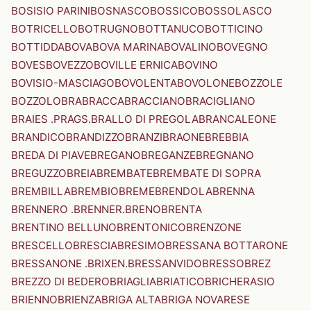
BOSISIO PARINI
BOSNASCO
BOSSICO
BOSSOLASCO
BOTRICELLO
BOTRUGNO
BOTTANUCO
BOTTICINO
BOTTIDDA
BOVA
BOVA MARINA
BOVALINO
BOVEGNO
BOVES
BOVEZZO
BOVILLE ERNICA
BOVINO
BOVISIO-MASCIAGO
BOVOLENTA
BOVOLONE
BOZZOLE
BOZZOLO
BRA
BRACCA
BRACCIANO
BRACIGLIANO
BRAIES .PRAGS.
BRALLO DI PREGOLA
BRANCALEONE
BRANDICO
BRANDIZZO
BRANZI
BRAONE
BREBBIA
BREDA DI PIAVE
BREGANO
BREGANZE
BREGNANO
BREGUZZO
BREIA
BREMBATE
BREMBATE DI SOPRA
BREMBILLA
BREMBIO
BREME
BRENDOLA
BRENNA
BRENNERO .BRENNER.
BRENO
BRENTA
BRENTINO BELLUNO
BRENTONICO
BRENZONE
BRESCELLO
BRESCIA
BRESIMO
BRESSANA BOTTARONE
BRESSANONE .BRIXEN.
BRESSANVIDO
BRESSO
BREZ
BREZZO DI BEDERO
BRIAGLIA
BRIATICO
BRICHERASIO
BRIENNO
BRIENZA
BRIGA ALTA
BRIGA NOVARESE