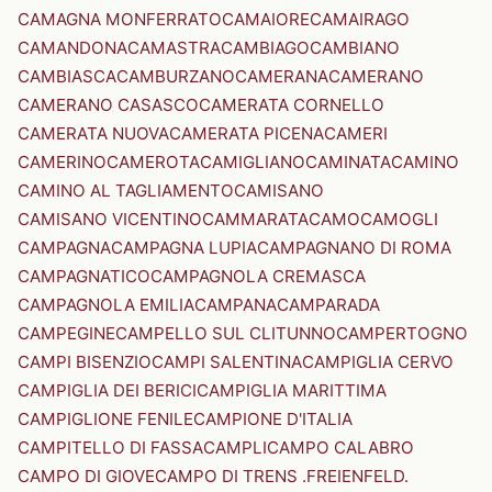
CAMAGNA MONFERRATO
CAMAIORE
CAMAIRAGO
CAMANDONA
CAMASTRA
CAMBIAGO
CAMBIANO
CAMBIASCA
CAMBURZANO
CAMERANA
CAMERANO
CAMERANO CASASCO
CAMERATA CORNELLO
CAMERATA NUOVA
CAMERATA PICENA
CAMERI
CAMERINO
CAMEROTA
CAMIGLIANO
CAMINATA
CAMINO
CAMINO AL TAGLIAMENTO
CAMISANO
CAMISANO VICENTINO
CAMMARATA
CAMO
CAMOGLI
CAMPAGNA
CAMPAGNA LUPIA
CAMPAGNANO DI ROMA
CAMPAGNATICO
CAMPAGNOLA CREMASCA
CAMPAGNOLA EMILIA
CAMPANA
CAMPARADA
CAMPEGINE
CAMPELLO SUL CLITUNNO
CAMPERTOGNO
CAMPI BISENZIO
CAMPI SALENTINA
CAMPIGLIA CERVO
CAMPIGLIA DEI BERICI
CAMPIGLIA MARITTIMA
CAMPIGLIONE FENILE
CAMPIONE D'ITALIA
CAMPITELLO DI FASSA
CAMPLI
CAMPO CALABRO
CAMPO DI GIOVE
CAMPO DI TRENS .FREIENFELD.