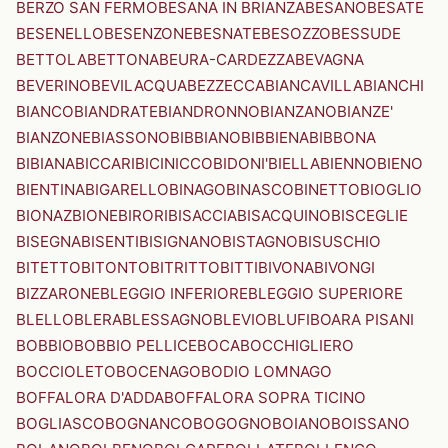
BERZO SAN FERMO
BESANA IN BRIANZA
BESANO
BESATE
BESENELLO
BESENZONE
BESNATE
BESOZZO
BESSUDE
BETTOLA
BETTONA
BEURA-CARDEZZA
BEVAGNA
BEVERINO
BEVILACQUA
BEZZECCA
BIANCAVILLA
BIANCHI
BIANCO
BIANDRATE
BIANDRONNO
BIANZANO
BIANZE'
BIANZONE
BIASSONO
BIBBIANO
BIBBIENA
BIBBONA
BIBIANA
BICCARI
BICINICCO
BIDONI'
BIELLA
BIENNO
BIENO
BIENTINA
BIGARELLO
BINAGO
BINASCO
BINETTO
BIOGLIO
BIONAZ
BIONE
BIRORI
BISACCIA
BISACQUINO
BISCEGLIE
BISEGNA
BISENTI
BISIGNANO
BISTAGNO
BISUSCHIO
BITETTO
BITONTO
BITRITTO
BITTI
BIVONA
BIVONGI
BIZZARONE
BLEGGIO INFERIORE
BLEGGIO SUPERIORE
BLELLO
BLERA
BLESSAGNO
BLEVIO
BLUFI
BOARA PISANI
BOBBIO
BOBBIO PELLICE
BOCA
BOCCHIGLIERO
BOCCIOLETO
BOCENAGO
BODIO LOMNAGO
BOFFALORA D'ADDA
BOFFALORA SOPRA TICINO
BOGLIASCO
BOGNANCO
BOGOGNO
BOIANO
BOISSANO