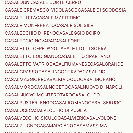
CASALDUNI
CASALE CORTE CERRO
CASALE CREMASCO-VIDOLASCO
CASALE DI SCODOSIA
CASALE LITTA
CASALE MARITTIMO
CASALE MONFERRATO
CASALE SUL SILE
CASALECCHIO DI RENO
CASALEGGIO BOIRO
CASALEGGIO NOVARA
CASALEONE
CASALETTO CEREDANO
CASALETTO DI SOPRA
CASALETTO LODIGIANO
CASALETTO SPARTANO
CASALETTO VAPRIO
CASALFIUMANESE
CASALGRANDE
CASALGRASSO
CASALINCONTRADA
CASALINO
CASALMAGGIORE
CASALMAIOCCO
CASALMORANO
CASALMORO
CASALNOCETO
CASALNUOVO DI NAPOLI
CASALNUOVO MONTEROTARO
CASALOLDO
CASALPUSTERLENGO
CASALROMANO
CASALSERUGO
CASALUCE
CASALVECCHIO DI PUGLIA
CASALVECCHIO SICULO
CASALVIERI
CASALVOLONE
CASALZUIGNO
CASAMARCIANO
CASAMASSIMA