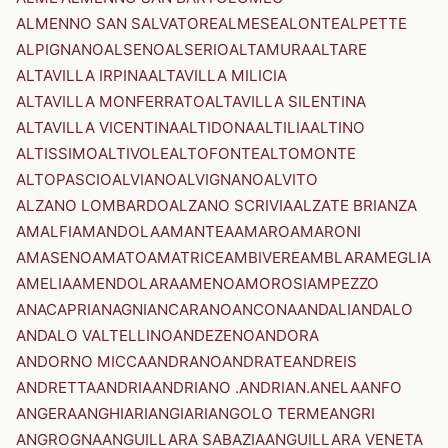
ALMENNO SAN SALVATORE
ALMESE
ALONTE
ALPETTE
ALPIGNANO
ALSENO
ALSERIO
ALTAMURA
ALTARE
ALTAVILLA IRPINA
ALTAVILLA MILICIA
ALTAVILLA MONFERRATO
ALTAVILLA SILENTINA
ALTAVILLA VICENTINA
ALTIDONA
ALTILIA
ALTINO
ALTISSIMO
ALTIVOLE
ALTOFONTE
ALTOMONTE
ALTOPASCIO
ALVIANO
ALVIGNANO
ALVITO
ALZANO LOMBARDO
ALZANO SCRIVIA
ALZATE BRIANZA
AMALFI
AMANDOLA
AMANTEA
AMARO
AMARONI
AMASENO
AMATO
AMATRICE
AMBIVERE
AMBLAR
AMEGLIA
AMELIA
AMENDOLARA
AMENO
AMOROSI
AMPEZZO
ANACAPRI
ANAGNI
ANCARANO
ANCONA
ANDALI
ANDALO
ANDALO VALTELLINO
ANDEZENO
ANDORA
ANDORNO MICCA
ANDRANO
ANDRATE
ANDREIS
ANDRETTA
ANDRIA
ANDRIANO .ANDRIAN.
ANELA
ANFO
ANGERA
ANGHIARI
ANGIARI
ANGOLO TERME
ANGRI
ANGROGNA
ANGUILLARA SABAZIA
ANGUILLARA VENETA