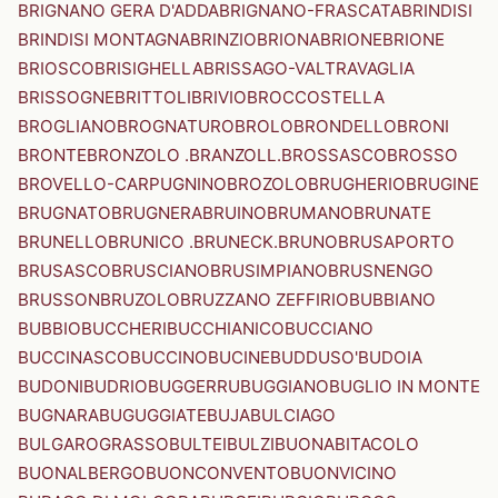
BRIGNANO GERA D'ADDA
BRIGNANO-FRASCATA
BRINDISI
BRINDISI MONTAGNA
BRINZIO
BRIONA
BRIONE
BRIONE
BRIOSCO
BRISIGHELLA
BRISSAGO-VALTRAVAGLIA
BRISSOGNE
BRITTOLI
BRIVIO
BROCCOSTELLA
BROGLIANO
BROGNATURO
BROLO
BRONDELLO
BRONI
BRONTE
BRONZOLO .BRANZOLL.
BROSSASCO
BROSSO
BROVELLO-CARPUGNINO
BROZOLO
BRUGHERIO
BRUGINE
BRUGNATO
BRUGNERA
BRUINO
BRUMANO
BRUNATE
BRUNELLO
BRUNICO .BRUNECK.
BRUNO
BRUSAPORTO
BRUSASCO
BRUSCIANO
BRUSIMPIANO
BRUSNENGO
BRUSSON
BRUZOLO
BRUZZANO ZEFFIRIO
BUBBIANO
BUBBIO
BUCCHERI
BUCCHIANICO
BUCCIANO
BUCCINASCO
BUCCINO
BUCINE
BUDDUSO'
BUDOIA
BUDONI
BUDRIO
BUGGERRU
BUGGIANO
BUGLIO IN MONTE
BUGNARA
BUGUGGIATE
BUJA
BULCIAGO
BULGAROGRASSO
BULTEI
BULZI
BUONABITACOLO
BUONALBERGO
BUONCONVENTO
BUONVICINO