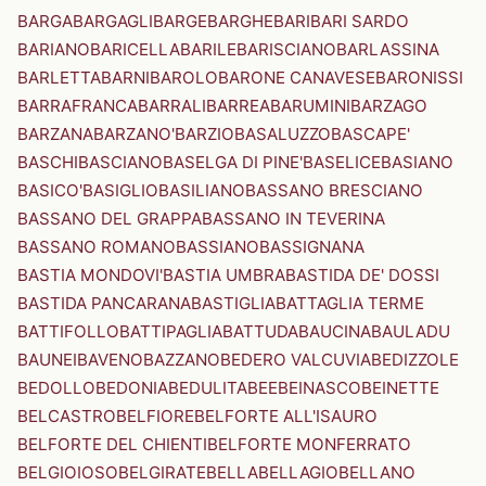
BARGA
BARGAGLI
BARGE
BARGHE
BARI
BARI SARDO
BARIANO
BARICELLA
BARILE
BARISCIANO
BARLASSINA
BARLETTA
BARNI
BAROLO
BARONE CANAVESE
BARONISSI
BARRAFRANCA
BARRALI
BARREA
BARUMINI
BARZAGO
BARZANA
BARZANO'
BARZIO
BASALUZZO
BASCAPE'
BASCHI
BASCIANO
BASELGA DI PINE'
BASELICE
BASIANO
BASICO'
BASIGLIO
BASILIANO
BASSANO BRESCIANO
BASSANO DEL GRAPPA
BASSANO IN TEVERINA
BASSANO ROMANO
BASSIANO
BASSIGNANA
BASTIA MONDOVI'
BASTIA UMBRA
BASTIDA DE' DOSSI
BASTIDA PANCARANA
BASTIGLIA
BATTAGLIA TERME
BATTIFOLLO
BATTIPAGLIA
BATTUDA
BAUCINA
BAULADU
BAUNEI
BAVENO
BAZZANO
BEDERO VALCUVIA
BEDIZZOLE
BEDOLLO
BEDONIA
BEDULITA
BEE
BEINASCO
BEINETTE
BELCASTRO
BELFIORE
BELFORTE ALL'ISAURO
BELFORTE DEL CHIENTI
BELFORTE MONFERRATO
BELGIOIOSO
BELGIRATE
BELLA
BELLAGIO
BELLANO