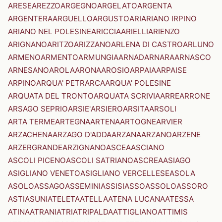
ARESE
AREZZO
ARGEGNO
ARGELATO
ARGENTA
ARGENTERA
ARGUELLO
ARGUSTO
ARI
ARIANO IRPINO
ARIANO NEL POLESINE
ARICCIA
ARIELLI
ARIENZO
ARIGNANO
ARITZO
ARIZZANO
ARLENA DI CASTRO
ARLUNO
ARMENO
ARMENTO
ARMUNGIA
ARNAD
ARNARA
ARNASCO
ARNESANO
AROLA
ARONA
AROSIO
ARPAIA
ARPAISE
ARPINO
ARQUA' PETRARCA
ARQUA' POLESINE
ARQUATA DEL TRONTO
ARQUATA SCRIVIA
ARRE
ARRONE
ARSAGO SEPRIO
ARSIE'
ARSIERO
ARSITA
ARSOLI
ARTA TERME
ARTEGNA
ARTENA
ARTOGNE
ARVIER
ARZACHENA
ARZAGO D'ADDA
ARZANA
ARZANO
ARZENE
ARZERGRANDE
ARZIGNANO
ASCEA
ASCIANO
ASCOLI PICENO
ASCOLI SATRIANO
ASCREA
ASIAGO
ASIGLIANO VENETO
ASIGLIANO VERCELLESE
ASOLA
ASOLO
ASSAGO
ASSEMINI
ASSISI
ASSO
ASSOLO
ASSORO
ASTI
ASUNI
ATELETA
ATELLA
ATENA LUCANA
ATESSA
ATINA
ATRANI
ATRI
ATRIPALDA
ATTIGLIANO
ATTIMIS