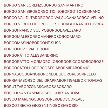
BORGO SAN LORENZO
BORGO SAN MARTINO
BORGO SAN SIRO
BORGO TICINO
BORGO TOSSIGNANO
BORGO VAL DI TARO
BORGO VALSUGANA
BORGO VELINO
BORGO VERCELLI
BORGOFORTE
BORGOFRANCO D'IVREA
BORGOFRANCO SUL PO
BORGOLAVEZZARO
BORGOMALE
BORGOMANERO
BORGOMARO
BORGOMASINO
BORGONE SUSA
BORGONOVO VAL TIDONE
BORGORATTO ALESSANDRINO
BORGORATTO MORMOROLO
BORGORICCO
BORGOROSE
BORGOSATOLLO
BORGOSESIA
BORMIDA
BORMIO
BORNASCO
BORNO
BORONEDDU
BORORE
BORRELLO
BORRIANA
BORSO DEL GRAPPA
BORTIGALI
BORTIGIADAS
BORUTTA
BORZONASCA
BOSA
BOSARO
BOSCHI SANT'ANNA
BOSCO CHIESANUOVA
BOSCO MARENGO
BOSCONERO
BOSCOREALE
BOSCOTRECASE
BOSENTINO
BOSIA
BOSIO