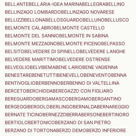
BELLANTE
BELLARIA-IGEA MARINA
BELLEGRA
BELLINO
BELLINZAGO LOMBARDO
BELLINZAGO NOVARESE
BELLIZZI
BELLONA
BELLOSGUARDO
BELLUNO
BELLUSCO
BELMONTE CALABRO
BELMONTE CASTELLO
BELMONTE DEL SANNIO
BELMONTE IN SABINA
BELMONTE MEZZAGNO
BELMONTE PICENO
BELPASSO
BELSITO
BELVEDERE DI SPINELLO
BELVEDERE LANGHE
BELVEDERE MARITTIMO
BELVEDERE OSTRENSE
BELVEGLIO
BELVI
BEMA
BENE LARIO
BENE VAGIENNA
BENESTARE
BENETUTTI
BENEVELLO
BENEVENTO
BENNA
BENTIVOGLIO
BERBENNO
BERBENNO DI VALTELLINA
BERCETO
BERCHIDDA
BEREGAZZO CON FIGLIARO
BEREGUARDO
BERGAMASCO
BERGAMO
BERGANTINO
BERGEGGI
BERGOLO
BERLINGO
BERNALDA
BERNAREGGIO
BERNATE TICINO
BERNEZZO
BERRA
BERSONE
BERTINORO
BERTIOLO
BERTONICO
BERZANO DI SAN PIETRO
BERZANO DI TORTONA
BERZO DEMO
BERZO INFERIORE