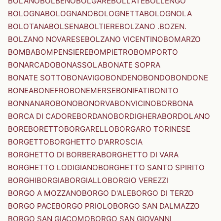
BOLANO
BOLBENO
BOLGARE
BOLLATE
BOLLENGO
BOLOGNA
BOLOGNANO
BOLOGNETTA
BOLOGNOLA
BOLOTANA
BOLSENA
BOLTIERE
BOLZANO .BOZEN.
BOLZANO NOVARESE
BOLZANO VICENTINO
BOMARZO
BOMBA
BOMPENSIERE
BOMPIETRO
BOMPORTO
BONARCADO
BONASSOLA
BONATE SOPRA
BONATE SOTTO
BONAVIGO
BONDENO
BONDO
BONDONE
BONEA
BONEFRO
BONEMERSE
BONIFATI
BONITO
BONNANARO
BONO
BONORVA
BONVICINO
BORBONA
BORCA DI CADORE
BORDANO
BORDIGHERA
BORDOLANO
BORE
BORETTO
BORGARELLO
BORGARO TORINESE
BORGETTO
BORGHETTO D'ARROSCIA
BORGHETTO DI BORBERA
BORGHETTO DI VARA
BORGHETTO LODIGIANO
BORGHETTO SANTO SPIRITO
BORGHI
BORGIA
BORGIALLO
BORGIO VEREZZI
BORGO A MOZZANO
BORGO D'ALE
BORGO DI TERZO
BORGO PACE
BORGO PRIOLO
BORGO SAN DALMAZZO
BORGO SAN GIACOMO
BORGO SAN GIOVANNI