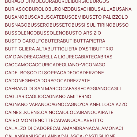
BURAGO DI MOLGORA
BURCEI
BURGIO
BURGOS
BURIASCO
BUROLO
BURONZO
BUSACHI
BUSALLA
BUSANA
BUSANO
BUSCA
BUSCATE
BUSCEMI
BUSETO PALIZZOLO
BUSNAGO
BUSSERO
BUSSETO
BUSSI SUL TIRINO
BUSSO
BUSSOLENGO
BUSSOLENO
BUSTO ARSIZIO
BUSTO GAROLFO
BUTERA
BUTI
BUTTAPIETRA
BUTTIGLIERA ALTA
BUTTIGLIERA D'ASTI
BUTTRIO
CA' D'ANDREA
CABELLA LIGURE
CABIATE
CABRAS
CACCAMO
CACCURI
CADEGLIANO-VICONAGO
CADELBOSCO DI SOPRA
CADEO
CADERZONE
CADONEGHE
CADORAGO
CADREZZATE
CAERANO DI SAN MARCO
CAFASSE
CAGGIANO
CAGLI
CAGLIARI
CAGLIO
CAGNANO AMITERNO
CAGNANO VARANO
CAGNO
CAGNO'
CAIANELLO
CAIAZZO
CAINES .KUENS.
CAINO
CAIOLO
CAIRANO
CAIRATE
CAIRO MONTENOTTE
CAIVANO
CALABRITTO
CALALZO DI CADORE
CALAMANDRANA
CALAMONACI
CALANGIANUS
CALANNA
CALASCA-CASTIGLIONE