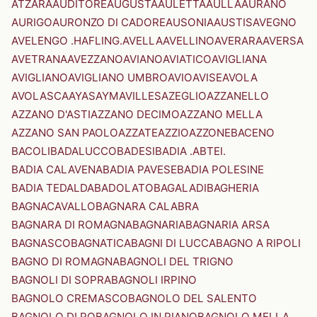
ATZARA
AUDITORE
AUGUSTA
AULETTA
AULLA
AURANO
AURIGO
AURONZO DI CADORE
AUSONIA
AUSTIS
AVEGNO
AVELENGO .HAFLING.
AVELLA
AVELLINO
AVERARA
AVERSA
AVETRANA
AVEZZANO
AVIANO
AVIATICO
AVIGLIANA
AVIGLIANO
AVIGLIANO UMBRO
AVIO
AVISE
AVOLA
AVOLASCA
AYAS
AYMAVILLES
AZEGLIO
AZZANELLO
AZZANO D'ASTI
AZZANO DECIMO
AZZANO MELLA
AZZANO SAN PAOLO
AZZATE
AZZIO
AZZONE
BACENO
BACOLI
BADALUCCO
BADESI
BADIA .ABTEI.
BADIA CALAVENA
BADIA PAVESE
BADIA POLESINE
BADIA TEDALDA
BADOLATO
BAGALADI
BAGHERIA
BAGNACAVALLO
BAGNARA CALABRA
BAGNARA DI ROMAGNA
BAGNARIA
BAGNARIA ARSA
BAGNASCO
BAGNATICA
BAGNI DI LUCCA
BAGNO A RIPOLI
BAGNO DI ROMAGNA
BAGNOLI DEL TRIGNO
BAGNOLI DI SOPRA
BAGNOLI IRPINO
BAGNOLO CREMASCO
BAGNOLO DEL SALENTO
BAGNOLO DI PO
BAGNOLO IN PIANO
BAGNOLO MELLA