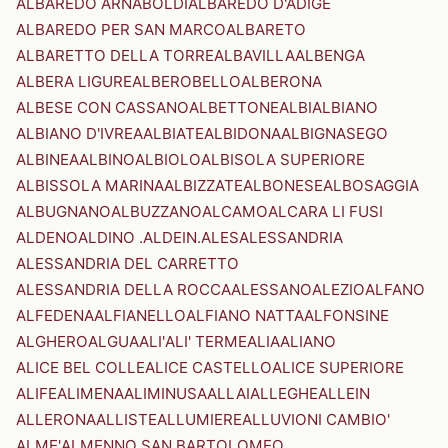
ALBAREDO ARNABOLDI
ALBAREDO D'ADIGE
ALBAREDO PER SAN MARCO
ALBARETO
ALBARETTO DELLA TORRE
ALBAVILLA
ALBENGA
ALBERA LIGURE
ALBEROBELLO
ALBERONA
ALBESE CON CASSANO
ALBETTONE
ALBI
ALBIANO
ALBIANO D'IVREA
ALBIATE
ALBIDONA
ALBIGNASEGO
ALBINEA
ALBINO
ALBIOLO
ALBISOLA SUPERIORE
ALBISSOLA MARINA
ALBIZZATE
ALBONESE
ALBOSAGGIA
ALBUGNANO
ALBUZZANO
ALCAMO
ALCARA LI FUSI
ALDENO
ALDINO .ALDEIN.
ALES
ALESSANDRIA
ALESSANDRIA DEL CARRETTO
ALESSANDRIA DELLA ROCCA
ALESSANO
ALEZIO
ALFANO
ALFEDENA
ALFIANELLO
ALFIANO NATTA
ALFONSINE
ALGHERO
ALGUA
ALI'
ALI' TERME
ALIA
ALIANO
ALICE BEL COLLE
ALICE CASTELLO
ALICE SUPERIORE
ALIFE
ALIMENA
ALIMINUSA
ALLAI
ALLEGHE
ALLEIN
ALLERONA
ALLISTE
ALLUMIERE
ALLUVIONI CAMBIO'
ALME'
ALMENNO SAN BARTOLOMEO