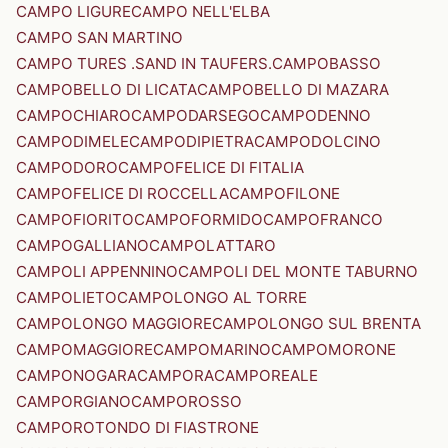
CAMPO LIGURE
CAMPO NELL'ELBA
CAMPO SAN MARTINO
CAMPO TURES .SAND IN TAUFERS.
CAMPOBASSO
CAMPOBELLO DI LICATA
CAMPOBELLO DI MAZARA
CAMPOCHIARO
CAMPODARSEGO
CAMPODENNO
CAMPODIMELE
CAMPODIPIETRA
CAMPODOLCINO
CAMPODORO
CAMPOFELICE DI FITALIA
CAMPOFELICE DI ROCCELLA
CAMPOFILONE
CAMPOFIORITO
CAMPOFORMIDO
CAMPOFRANCO
CAMPOGALLIANO
CAMPOLATTARO
CAMPOLI APPENNINO
CAMPOLI DEL MONTE TABURNO
CAMPOLIETO
CAMPOLONGO AL TORRE
CAMPOLONGO MAGGIORE
CAMPOLONGO SUL BRENTA
CAMPOMAGGIORE
CAMPOMARINO
CAMPOMORONE
CAMPONOGARA
CAMPORA
CAMPOREALE
CAMPORGIANO
CAMPOROSSO
CAMPOROTONDO DI FIASTRONE