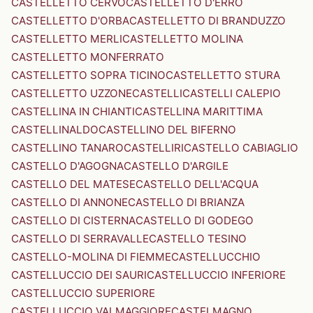
CASTELLETTO CERVO
CASTELLETTO D'ERRO
CASTELLETTO D'ORBA
CASTELLETTO DI BRANDUZZO
CASTELLETTO MERLI
CASTELLETTO MOLINA
CASTELLETTO MONFERRATO
CASTELLETTO SOPRA TICINO
CASTELLETTO STURA
CASTELLETTO UZZONE
CASTELLI
CASTELLI CALEPIO
CASTELLINA IN CHIANTI
CASTELLINA MARITTIMA
CASTELLINALDO
CASTELLINO DEL BIFERNO
CASTELLINO TANARO
CASTELLIRI
CASTELLO CABIAGLIO
CASTELLO D'AGOGNA
CASTELLO D'ARGILE
CASTELLO DEL MATESE
CASTELLO DELL'ACQUA
CASTELLO DI ANNONE
CASTELLO DI BRIANZA
CASTELLO DI CISTERNA
CASTELLO DI GODEGO
CASTELLO DI SERRAVALLE
CASTELLO TESINO
CASTELLO-MOLINA DI FIEMME
CASTELLUCCHIO
CASTELLUCCIO DEI SAURI
CASTELLUCCIO INFERIORE
CASTELLUCCIO SUPERIORE
CASTELLUCCIO VALMAGGIORE
CASTELMAGNO