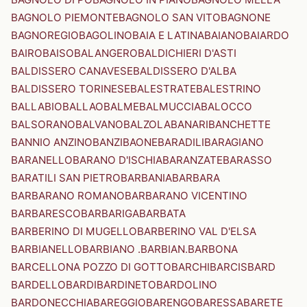
BAGNOLO PIEMONTE
BAGNOLO SAN VITO
BAGNONE
BAGNOREGIO
BAGOLINO
BAIA E LATINA
BAIANO
BAIARDO
BAIRO
BAISO
BALANGERO
BALDICHIERI D'ASTI
BALDISSERO CANAVESE
BALDISSERO D'ALBA
BALDISSERO TORINESE
BALESTRATE
BALESTRINO
BALLABIO
BALLAO
BALME
BALMUCCIA
BALOCCO
BALSORANO
BALVANO
BALZOLA
BANARI
BANCHETTE
BANNIO ANZINO
BANZI
BAONE
BARADILI
BARAGIANO
BARANELLO
BARANO D'ISCHIA
BARANZATE
BARASSO
BARATILI SAN PIETRO
BARBANIA
BARBARA
BARBARANO ROMANO
BARBARANO VICENTINO
BARBARESCO
BARBARIGA
BARBATA
BARBERINO DI MUGELLO
BARBERINO VAL D'ELSA
BARBIANELLO
BARBIANO .BARBIAN.
BARBONA
BARCELLONA POZZO DI GOTTO
BARCHI
BARCIS
BARD
BARDELLO
BARDI
BARDINETO
BARDOLINO
BARDONECCHIA
BAREGGIO
BARENGO
BARESSA
BARETE