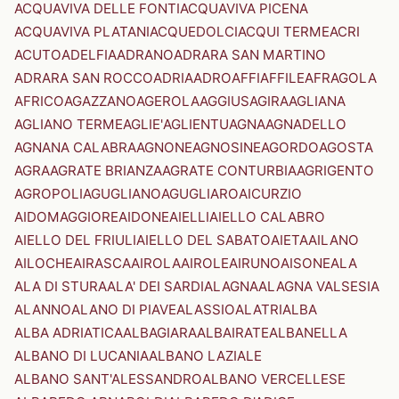
ACQUAVIVA DELLE FONTI
ACQUAVIVA PICENA
ACQUAVIVA PLATANI
ACQUEDOLCI
ACQUI TERME
ACRI
ACUTO
ADELFIA
ADRANO
ADRARA SAN MARTINO
ADRARA SAN ROCCO
ADRIA
ADRO
AFFI
AFFILE
AFRAGOLA
AFRICO
AGAZZANO
AGEROLA
AGGIUS
AGIRA
AGLIANA
AGLIANO TERME
AGLIE'
AGLIENTU
AGNA
AGNADELLO
AGNANA CALABRA
AGNONE
AGNOSINE
AGORDO
AGOSTA
AGRA
AGRATE BRIANZA
AGRATE CONTURBIA
AGRIGENTO
AGROPOLI
AGUGLIANO
AGUGLIARO
AICURZIO
AIDOMAGGIORE
AIDONE
AIELLI
AIELLO CALABRO
AIELLO DEL FRIULI
AIELLO DEL SABATO
AIETA
AILANO
AILOCHE
AIRASCA
AIROLA
AIROLE
AIRUNO
AISONE
ALA
ALA DI STURA
ALA' DEI SARDI
ALAGNA
ALAGNA VALSESIA
ALANNO
ALANO DI PIAVE
ALASSIO
ALATRI
ALBA
ALBA ADRIATICA
ALBAGIARA
ALBAIRATE
ALBANELLA
ALBANO DI LUCANIA
ALBANO LAZIALE
ALBANO SANT'ALESSANDRO
ALBANO VERCELLESE