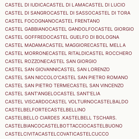
CASTEL DI IUDICA
CASTEL DI LAMA
CASTEL DI LUCIO
CASTEL DI SANGRO
CASTEL DI SASSO
CASTEL DI TORA
CASTEL FOCOGNANO
CASTEL FRENTANO
CASTEL GABBIANO
CASTEL GANDOLFO
CASTEL GIORGIO
CASTEL GOFFREDO
CASTEL GUELFO DI BOLOGNA
CASTEL MADAMA
CASTEL MAGGIORE
CASTEL MELLA
CASTEL MORRONE
CASTEL RITALDI
CASTEL ROCCHERO
CASTEL ROZZONE
CASTEL SAN GIORGIO
CASTEL SAN GIOVANNI
CASTEL SAN LORENZO
CASTEL SAN NICCOLO'
CASTEL SAN PIETRO ROMANO
CASTEL SAN PIETRO TERME
CASTEL SAN VINCENZO
CASTEL SANT'ANGELO
CASTEL SANT'ELIA
CASTEL VISCARDO
CASTEL VOLTURNO
CASTELBALDO
CASTELBELFORTE
CASTELBELLINO
CASTELBELLO CIARDES .KASTELBELL TSCHARS.
CASTELBIANCO
CASTELBOTTACCIO
CASTELBUONO
CASTELCIVITA
CASTELCOVATI
CASTELCUCCO