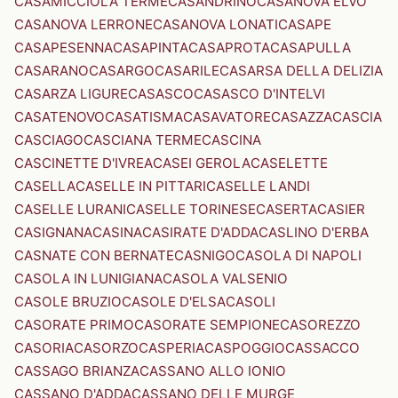
CASAMICCIOLA TERME
CASANDRINO
CASANOVA ELVO
CASANOVA LERRONE
CASANOVA LONATI
CASAPE
CASAPESENNA
CASAPINTA
CASAPROTA
CASAPULLA
CASARANO
CASARGO
CASARILE
CASARSA DELLA DELIZIA
CASARZA LIGURE
CASASCO
CASASCO D'INTELVI
CASATENOVO
CASATISMA
CASAVATORE
CASAZZA
CASCIA
CASCIAGO
CASCIANA TERME
CASCINA
CASCINETTE D'IVREA
CASEI GEROLA
CASELETTE
CASELLA
CASELLE IN PITTARI
CASELLE LANDI
CASELLE LURANI
CASELLE TORINESE
CASERTA
CASIER
CASIGNANA
CASINA
CASIRATE D'ADDA
CASLINO D'ERBA
CASNATE CON BERNATE
CASNIGO
CASOLA DI NAPOLI
CASOLA IN LUNIGIANA
CASOLA VALSENIO
CASOLE BRUZIO
CASOLE D'ELSA
CASOLI
CASORATE PRIMO
CASORATE SEMPIONE
CASOREZZO
CASORIA
CASORZO
CASPERIA
CASPOGGIO
CASSACCO
CASSAGO BRIANZA
CASSANO ALLO IONIO
CASSANO D'ADDA
CASSANO DELLE MURGE