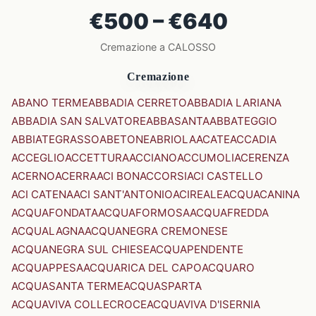
€500 – €640
Cremazione a CALOSSO
Cremazione
ABANO TERME
ABBADIA CERRETO
ABBADIA LARIANA
ABBADIA SAN SALVATORE
ABBASANTA
ABBATEGGIO
ABBIATEGRASSO
ABETONE
ABRIOLA
ACATE
ACCADIA
ACCEGLIO
ACCETTURA
ACCIANO
ACCUMOLI
ACERENZA
ACERNO
ACERRA
ACI BONACCORSI
ACI CASTELLO
ACI CATENA
ACI SANT'ANTONIO
ACIREALE
ACQUACANINA
ACQUAFONDATA
ACQUAFORMOSA
ACQUAFREDDA
ACQUALAGNA
ACQUANEGRA CREMONESE
ACQUANEGRA SUL CHIESE
ACQUAPENDENTE
ACQUAPPESA
ACQUARICA DEL CAPO
ACQUARO
ACQUASANTA TERME
ACQUASPARTA
ACQUAVIVA COLLECROCE
ACQUAVIVA D'ISERNIA