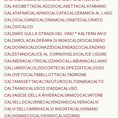
CALASCIBETTA
CALASCIO
CALASETTA
CALATABIANO
CALATAFIMI
CALAVINO
CALCATA
CALCERANICA AL LAGO
CALCI
CALCIANO
CALCINAIA
CALCINATE
CALCINATO
CALCIO
CALCO
CALDARO SULLA STRADA DEL VINO * KALTERN AN D
CALDAROLA
CALDERARA DI RENO
CALDES
CALDIERO
CALDOGNO
CALDONAZZO
CALENDASCO
CALENZANO
CALESTANO
CALICE AL CORNOVIGLIO
CALICE LIGURE
CALIMERA
CALITRI
CALIZZANO
CALLABIANA
CALLIANO
CALLIANO
CALOLZIOCORTE
CALOPEZZATI
CALOSSO
CALOVETO
CALTABELLOTTA
CALTAGIRONE
CALTANISSETTA
CALTAVUTURO
CALTIGNAGA
CALTO
CALTRANO
CALUSCO D'ADDA
CALUSO
CALVAGESE DELLA RIVIERA
CALVANICO
CALVATONE
CALVELLO
CALVENE
CALVENZANO
CALVERA
CALVI
CALVI DELL'UMBRIA
CALVI RISORTA
CALVIGNANO
CALVIGNASCO
CALVISANO
CALVIZZANO