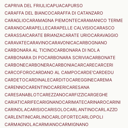
CAPRIVA DEL FRIULI
CAPUA
CAPURSO
CARAFFA DEL BIANCO
CARAFFA DI CATANZARO
CARAGLIO
CARAMAGNA PIEMONTE
CARAMANICO TERME
CARANO
CARAPELLE
CARAPELLE CALVISIO
CARASCO
CARASSAI
CARATE BRIANZA
CARATE URIO
CARAVAGGIO
CARAVATE
CARAVINO
CARAVONICA
CARBOGNANO
CARBONARA AL TICINO
CARBONARA DI NOLA
CARBONARA DI PO
CARBONARA SCRIVIA
CARBONATE
CARBONE
CARBONERA
CARBONIA
CARCARE
CARCERI
CARCOFORO
CARDANO AL CAMPO
CARDE'
CARDEDU
CARDETO
CARDINALE
CARDITO
CAREGGINE
CAREMA
CARENNO
CARENTINO
CARERI
CARESANA
CARESANABLOT
CAREZZANO
CARFIZZI
CARGEGHE
CARIATI
CARIFE
CARIGNANO
CARIMATE
CARINARO
CARINI
CARINOLA
CARISIO
CARISOLO
CARLANTINO
CARLAZZO
CARLENTINI
CARLINO
CARLOFORTE
CARLOPOLI
CARMAGNOLA
CARMIANO
CARMIGNANO