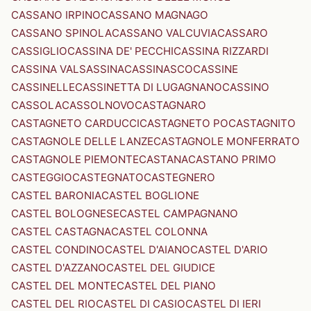
CASSANO IRPINO
CASSANO MAGNAGO
CASSANO SPINOLA
CASSANO VALCUVIA
CASSARO
CASSIGLIO
CASSINA DE' PECCHI
CASSINA RIZZARDI
CASSINA VALSASSINA
CASSINASCO
CASSINE
CASSINELLE
CASSINETTA DI LUGAGNANO
CASSINO
CASSOLA
CASSOLNOVO
CASTAGNARO
CASTAGNETO CARDUCCI
CASTAGNETO PO
CASTAGNITO
CASTAGNOLE DELLE LANZE
CASTAGNOLE MONFERRATO
CASTAGNOLE PIEMONTE
CASTANA
CASTANO PRIMO
CASTEGGIO
CASTEGNATO
CASTEGNERO
CASTEL BARONIA
CASTEL BOGLIONE
CASTEL BOLOGNESE
CASTEL CAMPAGNANO
CASTEL CASTAGNA
CASTEL COLONNA
CASTEL CONDINO
CASTEL D'AIANO
CASTEL D'ARIO
CASTEL D'AZZANO
CASTEL DEL GIUDICE
CASTEL DEL MONTE
CASTEL DEL PIANO
CASTEL DEL RIO
CASTEL DI CASIO
CASTEL DI IERI