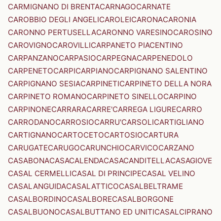
CARMIGNANO DI BRENTA
CARNAGO
CARNATE
CAROBBIO DEGLI ANGELI
CAROLEI
CARONA
CARONIA
CARONNO PERTUSELLA
CARONNO VARESINO
CAROSINO
CAROVIGNO
CAROVILLI
CARPANETO PIACENTINO
CARPANZANO
CARPASIO
CARPEGNA
CARPENEDOLO
CARPENETO
CARPI
CARPIANO
CARPIGNANO SALENTINO
CARPIGNANO SESIA
CARPINETI
CARPINETO DELLA NORA
CARPINETO ROMANO
CARPINETO SINELLO
CARPINO
CARPINONE
CARRARA
CARRE'
CARREGA LIGURE
CARRO
CARRODANO
CARROSIO
CARRU'
CARSOLI
CARTIGLIANO
CARTIGNANO
CARTOCETO
CARTOSIO
CARTURA
CARUGATE
CARUGO
CARUNCHIO
CARVICO
CARZANO
CASABONA
CASACALENDA
CASACANDITELLA
CASAGIOVE
CASAL CERMELLI
CASAL DI PRINCIPE
CASAL VELINO
CASALANGUIDA
CASALATTICO
CASALBELTRAME
CASALBORDINO
CASALBORE
CASALBORGONE
CASALBUONO
CASALBUTTANO ED UNITI
CASALCIPRANO