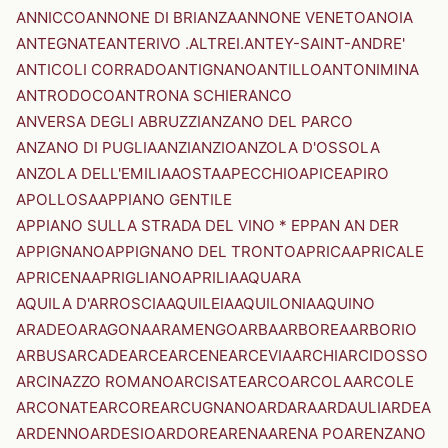
ANNICCO
ANNONE DI BRIANZA
ANNONE VENETO
ANOIA
ANTEGNATE
ANTERIVO .ALTREI.
ANTEY-SAINT-ANDRE'
ANTICOLI CORRADO
ANTIGNANO
ANTILLO
ANTONIMINA
ANTRODOCO
ANTRONA SCHIERANCO
ANVERSA DEGLI ABRUZZI
ANZANO DEL PARCO
ANZANO DI PUGLIA
ANZI
ANZIO
ANZOLA D'OSSOLA
ANZOLA DELL'EMILIA
AOSTA
APECCHIO
APICE
APIRO
APOLLOSA
APPIANO GENTILE
APPIANO SULLA STRADA DEL VINO * EPPAN AN DER
APPIGNANO
APPIGNANO DEL TRONTO
APRICA
APRICALE
APRICENA
APRIGLIANO
APRILIA
AQUARA
AQUILA D'ARROSCIA
AQUILEIA
AQUILONIA
AQUINO
ARADEO
ARAGONA
ARAMENGO
ARBA
ARBOREA
ARBORIO
ARBUS
ARCADE
ARCE
ARCENE
ARCEVIA
ARCHI
ARCIDOSSO
ARCINAZZO ROMANO
ARCISATE
ARCO
ARCOLA
ARCOLE
ARCONATE
ARCORE
ARCUGNANO
ARDARA
ARDAULI
ARDEA
ARDENNO
ARDESIO
ARDORE
ARENA
ARENA PO
ARENZANO