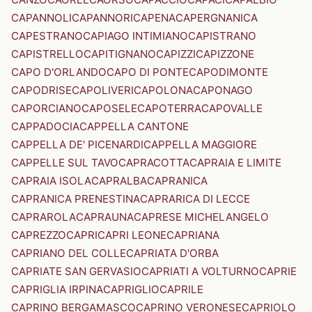
CAPANNOLI
CAPANNORI
CAPENA
CAPERGNANICA
CAPESTRANO
CAPIAGO INTIMIANO
CAPISTRANO
CAPISTRELLO
CAPITIGNANO
CAPIZZI
CAPIZZONE
CAPO D'ORLANDO
CAPO DI PONTE
CAPODIMONTE
CAPODRISE
CAPOLIVERI
CAPOLONA
CAPONAGO
CAPORCIANO
CAPOSELE
CAPOTERRA
CAPOVALLE
CAPPADOCIA
CAPPELLA CANTONE
CAPPELLA DE' PICENARDI
CAPPELLA MAGGIORE
CAPPELLE SUL TAVO
CAPRACOTTA
CAPRAIA E LIMITE
CAPRAIA ISOLA
CAPRALBA
CAPRANICA
CAPRANICA PRENESTINA
CAPRARICA DI LECCE
CAPRAROLA
CAPRAUNA
CAPRESE MICHELANGELO
CAPREZZO
CAPRI
CAPRI LEONE
CAPRIANA
CAPRIANO DEL COLLE
CAPRIATA D'ORBA
CAPRIATE SAN GERVASIO
CAPRIATI A VOLTURNO
CAPRIE
CAPRIGLIA IRPINA
CAPRIGLIO
CAPRILE
CAPRINO BERGAMASCO
CAPRINO VERONESE
CAPRIOLO