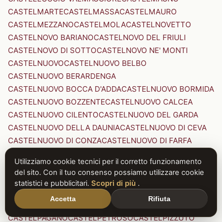
CASTELMARTE
CASTELMASSA
CASTELMAURO
CASTELMEZZANO
CASTELMOLA
CASTELNOVETTO
CASTELNOVO BARIANO
CASTELNOVO DEL FRIULI
CASTELNOVO DI SOTTO
CASTELNOVO NE' MONTI
CASTELNUOVO
CASTELNUOVO BELBO
CASTELNUOVO BERARDENGA
CASTELNUOVO BOCCA D'ADDA
CASTELNUOVO BORMIDA
CASTELNUOVO BOZZENTE
CASTELNUOVO CALCEA
CASTELNUOVO CILENTO
CASTELNUOVO DEL GARDA
CASTELNUOVO DELLA DAUNIA
CASTELNUOVO DI CEVA
CASTELNUOVO DI CONZA
CASTELNUOVO DI FARFA
CASTELNUOVO DI GARFAGNANA
Utilizziamo cookie tecnici per il corretto funzionamento
CASTELNUOVO DI PORTO
CASTELNUOVO DON BOSCO
del sito. Con il tuo consenso possiamo utilizzare cookie
CASTELNUOVO MAGRA
CASTELNUOVO NIGRA
statistici e pubblicitari.
Scopri di più
.
CASTELNUOVO PARANO
CASTELNUOVO RANGONE
Accetta
Rifiuta
CASTELNUOVO SCRIVIA
CASTELNUOVO VAL DI CECINA
CASTELPAGANO
CASTELPETROSO
CASTELPIZZUTO