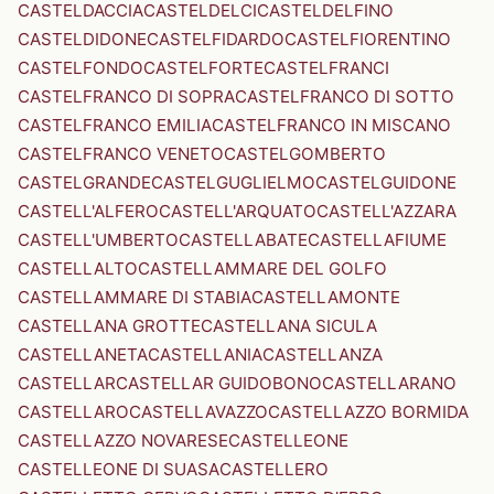
CASTELDACCIA
CASTELDELCI
CASTELDELFINO
CASTELDIDONE
CASTELFIDARDO
CASTELFIORENTINO
CASTELFONDO
CASTELFORTE
CASTELFRANCI
CASTELFRANCO DI SOPRA
CASTELFRANCO DI SOTTO
CASTELFRANCO EMILIA
CASTELFRANCO IN MISCANO
CASTELFRANCO VENETO
CASTELGOMBERTO
CASTELGRANDE
CASTELGUGLIELMO
CASTELGUIDONE
CASTELL'ALFERO
CASTELL'ARQUATO
CASTELL'AZZARA
CASTELL'UMBERTO
CASTELLABATE
CASTELLAFIUME
CASTELLALTO
CASTELLAMMARE DEL GOLFO
CASTELLAMMARE DI STABIA
CASTELLAMONTE
CASTELLANA GROTTE
CASTELLANA SICULA
CASTELLANETA
CASTELLANIA
CASTELLANZA
CASTELLAR
CASTELLAR GUIDOBONO
CASTELLARANO
CASTELLARO
CASTELLAVAZZO
CASTELLAZZO BORMIDA
CASTELLAZZO NOVARESE
CASTELLEONE
CASTELLEONE DI SUASA
CASTELLERO