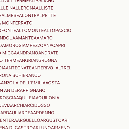
LI'
ALI' TERME
ALIA
ALIANO
ALLEIN
ALLERONA
ALLISTE
E
ALMESE
ALONTE
ALPETTE
A MONFERRATO
OFONTE
ALTOMONTE
ALTOPASCIO
NDOLA
AMANTEA
AMARO
O
AMOROSI
AMPEZZO
ANACAPRI
 MICCA
ANDRANO
ANDRATE
O TERME
ANGRI
ANGROGNA
OIA
ANTEGNATE
ANTERIVO .ALTREI.
RONA SCHIERANCO
A
ANZOLA DELL'EMILIA
AOSTA
N AN DER
APPIGNANO
RROSCIA
AQUILEIA
AQUILONIA
CEVIA
ARCHI
ARCIDOSSO
A
ARDAULI
ARDEA
ARDENNO
ENTERA
ARGUELLO
ARGUSTO
ARI
ENA DI CASTRO
ARLUNO
ARMENO