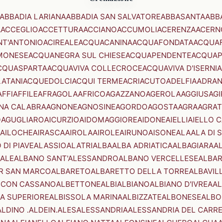
ABBADIA LARIANA
ABBADIA SAN SALVATORE
ABBASANTA
ABB
A
ACCEGLIO
ACCETTURA
ACCIANO
ACCUMOLI
ACERENZA
ACERN
NT'ANTONIO
ACIREALE
ACQUACANINA
ACQUAFONDATA
ACQUA
MONESE
ACQUANEGRA SUL CHIESE
ACQUAPENDENTE
ACQUAP
CQUASPARTA
ACQUAVIVA COLLECROCE
ACQUAVIVA D'ISERNIA
LATANI
ACQUEDOLCI
ACQUI TERME
ACRI
ACUTO
ADELFIA
ADRA
AFFI
AFFILE
AFRAGOLA
AFRICO
AGAZZANO
AGEROLA
AGGIUS
AGI
NA CALABRA
AGNONE
AGNOSINE
AGORDO
AGOSTA
AGRA
AGRAT
O
AGUGLIARO
AICURZIO
AIDOMAGGIORE
AIDONE
AIELLI
AIELLO 
AILOCHE
AIRASCA
AIROLA
AIROLE
AIRUNO
AISONE
ALA
ALA DI 
 DI PIAVE
ALASSIO
ALATRI
ALBA
ALBA ADRIATICA
ALBAGIARA
A
IALE
ALBANO SANT'ALESSANDRO
ALBANO VERCELLESE
ALBAR
R SAN MARCO
ALBARETO
ALBARETTO DELLA TORRE
ALBAVIL
 CON CASSANO
ALBETTONE
ALBI
ALBIANO
ALBIANO D'IVREA
AL
A SUPERIORE
ALBISSOLA MARINA
ALBIZZATE
ALBONESE
ALBO
ALDINO .ALDEIN.
ALES
ALESSANDRIA
ALESSANDRIA DEL CARR