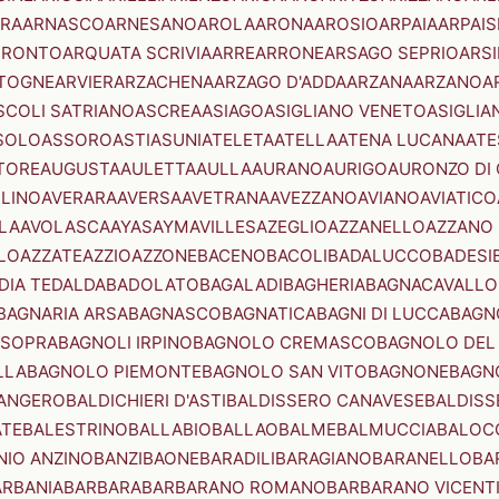
RA
ARNASCO
ARNESANO
AROLA
ARONA
AROSIO
ARPAIA
ARPAIS
TRONTO
ARQUATA SCRIVIA
ARRE
ARRONE
ARSAGO SEPRIO
ARSI
TOGNE
ARVIER
ARZACHENA
ARZAGO D'ADDA
ARZANA
ARZANO
A
SCOLI SATRIANO
ASCREA
ASIAGO
ASIGLIANO VENETO
ASIGLIA
SOLO
ASSORO
ASTI
ASUNI
ATELETA
ATELLA
ATENA LUCANA
ATE
TORE
AUGUSTA
AULETTA
AULLA
AURANO
AURIGO
AURONZO DI
LLINO
AVERARA
AVERSA
AVETRANA
AVEZZANO
AVIANO
AVIATICO
LA
AVOLASCA
AYAS
AYMAVILLES
AZEGLIO
AZZANELLO
AZZANO 
LO
AZZATE
AZZIO
AZZONE
BACENO
BACOLI
BADALUCCO
BADESI
DIA TEDALDA
BADOLATO
BAGALADI
BAGHERIA
BAGNACAVALLO
BAGNARIA ARSA
BAGNASCO
BAGNATICA
BAGNI DI LUCCA
BAGNO
 SOPRA
BAGNOLI IRPINO
BAGNOLO CREMASCO
BAGNOLO DEL
LLA
BAGNOLO PIEMONTE
BAGNOLO SAN VITO
BAGNONE
BAGN
ANGERO
BALDICHIERI D'ASTI
BALDISSERO CANAVESE
BALDISS
ATE
BALESTRINO
BALLABIO
BALLAO
BALME
BALMUCCIA
BALOC
NIO ANZINO
BANZI
BAONE
BARADILI
BARAGIANO
BARANELLO
BA
ARBANIA
BARBARA
BARBARANO ROMANO
BARBARANO VICENT