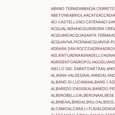
ABANO TERME
ABBADIA CERRETO
ABETONE
ABRIOLA
ACATE
ACCADI
ACI CASTELLO
ACI CATENA
ACI SA
ACQUALAGNA
ACQUANEGRA CRE
ACQUARO
ACQUASANTA TERME
A
ACQUAVIVA PICENA
ACQUAVIVA P
ADRARA SAN ROCCO
ADRIA
ADRO
AGLIENTU
AGNA
AGNADELLO
AGNA
AGRIGENTO
AGROPOLI
AGUGLIAN
AIELLO DEL SABATO
AIETA
AILANO
ALAGNA VALSESIA
ALANNO
ALANO
ALBANO DI LUCANIA
ALBANO LAZ
ALBAREDO D'ADIGE
ALBAREDO PE
ALBEROBELLO
ALBERONA
ALBESE
ALBINEA
ALBINO
ALBIOLO
ALBISOL
ALCAMO
ALCARA LI FUSI
ALDENO