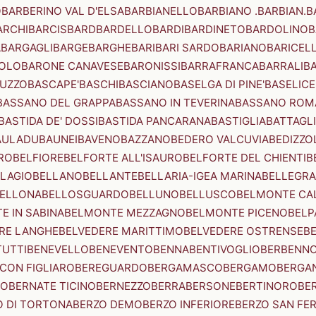
O
BARBERINO VAL D'ELSA
BARBIANELLO
BARBIANO .BARBIAN.
B
ARCHI
BARCIS
BARD
BARDELLO
BARDI
BARDINETO
BARDOLINO
B
A
BARGAGLI
BARGE
BARGHE
BARI
BARI SARDO
BARIANO
BARICEL
OLO
BARONE CANAVESE
BARONISSI
BARRAFRANCA
BARRALI
B
UZZO
BASCAPE'
BASCHI
BASCIANO
BASELGA DI PINE'
BASELICE
BASSANO DEL GRAPPA
BASSANO IN TEVERINA
BASSANO ROM
BASTIDA DE' DOSSI
BASTIDA PANCARANA
BASTIGLIA
BATTAGL
AULADU
BAUNEI
BAVENO
BAZZANO
BEDERO VALCUVIA
BEDIZZO
RO
BELFIORE
BELFORTE ALL'ISAURO
BELFORTE DEL CHIENTI
B
LAGIO
BELLANO
BELLANTE
BELLARIA-IGEA MARINA
BELLEGRA
ELLONA
BELLOSGUARDO
BELLUNO
BELLUSCO
BELMONTE CA
E IN SABINA
BELMONTE MEZZAGNO
BELMONTE PICENO
BELP
RE LANGHE
BELVEDERE MARITTIMO
BELVEDERE OSTRENSE
B
TUTTI
BENEVELLO
BENEVENTO
BENNA
BENTIVOGLIO
BERBENN
CON FIGLIARO
BEREGUARDO
BERGAMASCO
BERGAMO
BERGA
IO
BERNATE TICINO
BERNEZZO
BERRA
BERSONE
BERTINORO
BE
 DI TORTONA
BERZO DEMO
BERZO INFERIORE
BERZO SAN FE