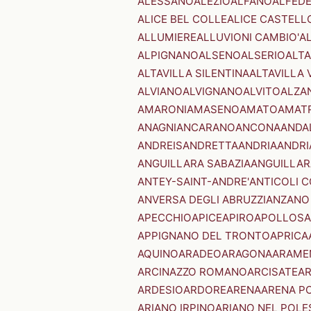
ALESSANO
ALEZIO
ALFANO
ALFED
ALICE BEL COLLE
ALICE CASTELL
ALLUMIERE
ALLUVIONI CAMBIO'
A
ALPIGNANO
ALSENO
ALSERIO
ALT
ALTAVILLA SILENTINA
ALTAVILLA 
ALVIANO
ALVIGNANO
ALVITO
ALZA
AMARONI
AMASENO
AMATO
AMAT
ANAGNI
ANCARANO
ANCONA
ANDA
ANDREIS
ANDRETTA
ANDRIA
ANDRI
ANGUILLARA SABAZIA
ANGUILLAR
ANTEY-SAINT-ANDRE'
ANTICOLI 
ANVERSA DEGLI ABRUZZI
ANZANO
APECCHIO
APICE
APIRO
APOLLOSA
APPIGNANO DEL TRONTO
APRICA
AQUINO
ARADEO
ARAGONA
ARAME
ARCINAZZO ROMANO
ARCISATE
A
ARDESIO
ARDORE
ARENA
ARENA P
ARIANO IRPINO
ARIANO NEL POLE