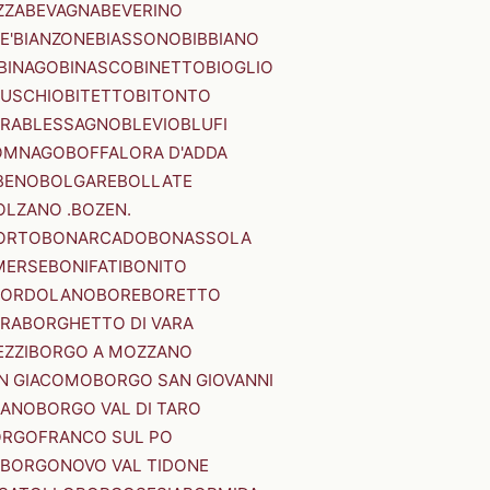
ZZA
BEVAGNA
BEVERINO
E'
BIANZONE
BIASSONO
BIBBIANO
BINAGO
BINASCO
BINETTO
BIOGLIO
SUSCHIO
BITETTO
BITONTO
ERA
BLESSAGNO
BLEVIO
BLUFI
OMNAGO
BOFFALORA D'ADDA
BENO
BOLGARE
BOLLATE
OLZANO .BOZEN.
ORTO
BONARCADO
BONASSOLA
MERSE
BONIFATI
BONITO
BORDOLANO
BORE
BORETTO
ERA
BORGHETTO DI VARA
ZZI
BORGO A MOZZANO
N GIACOMO
BORGO SAN GIOVANNI
NANO
BORGO VAL DI TARO
RGOFRANCO SUL PO
BORGONOVO VAL TIDONE