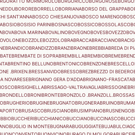
RGORATTO MORMOROLO
BORGORICCO
BORGOROSE
BORGO
NEDDU
BORORE
BORRELLO
BORRIANA
BORSO DEL GRAPPA
BO
HI SANT'ANNA
BOSCO CHIESANUOVA
BOSCO MARENGO
BOS
A
BOSIO
BOSISIO PARINI
BOSNASCO
BOSSICO
BOSSOLASCO
B
A
BOVA
BOVA MARINA
BOVALINO
BOVEGNO
BOVES
BOVEZZO
BOV
OVOLONE
BOZZOLE
BOZZOLO
BRA
BRACCA
BRACCIANO
BRACIG
NE
BRANDICO
BRANDIZZO
BRANZI
BRAONE
BREBBIA
BREDA DI P
BATE
BREMBATE DI SOPRA
BREMBILLA
BREMBIO
BREME
BREN
NTA
BRENTINO BELLUNO
BRENTONICO
BRENZONE
BRESCELLO
NE .BRIXEN.
BRESSANVIDO
BRESSO
BREZ
BREZZO DI BEDERO
GA NOVARESE
BRIGNANO GERA D'ADDA
BRIGNANO-FRASCATA
B
IOSCO
BRISIGHELLA
BRISSAGO-VALTRAVAGLIA
BRISSOGNE
BR
BRONDELLO
BRONI
BRONTE
BRONZOLO .BRANZOLL.
BROSSA
LO
BRUGHERIO
BRUGINE
BRUGNATO
BRUGNERA
BRUINO
BRUMA
APORTO
BRUSASCO
BRUSCIANO
BRUSIMPIANO
BRUSNENGO
B
BBIO
BUCCHERI
BUCCHIANICO
BUCCIANO
BUCCINASCO
BUCC
ANO
BUGLIO IN MONTE
BUGNARA
BUGUGGIATE
BUJA
BULCIAG
BUONCONVENTO
BUONVICINO
BURAGO DI MOLGORA
BURCEI