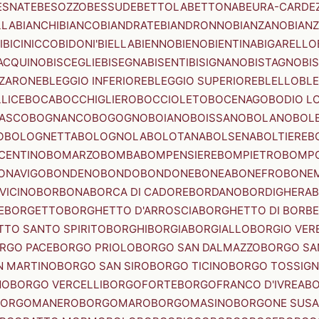
ESNATE
BESOZZO
BESSUDE
BETTOLA
BETTONA
BEURA-CARDE
LLA
BIANCHI
BIANCO
BIANDRATE
BIANDRONNO
BIANZANO
BIANZ
I
BICINICCO
BIDONI'
BIELLA
BIENNO
BIENO
BIENTINA
BIGARELLO
ACQUINO
BISCEGLIE
BISEGNA
BISENTI
BISIGNANO
BISTAGNO
BI
ZZARONE
BLEGGIO INFERIORE
BLEGGIO SUPERIORE
BLELLO
BL
LICE
BOCA
BOCCHIGLIERO
BOCCIOLETO
BOCENAGO
BODIO L
IASCO
BOGNANCO
BOGOGNO
BOIANO
BOISSANO
BOLANO
BOL
O
BOLOGNETTA
BOLOGNOLA
BOLOTANA
BOLSENA
BOLTIERE
B
CENTINO
BOMARZO
BOMBA
BOMPENSIERE
BOMPIETRO
BOMP
ONAVIGO
BONDENO
BONDO
BONDONE
BONEA
BONEFRO
BONE
VICINO
BORBONA
BORCA DI CADORE
BORDANO
BORDIGHERA
E
BORGETTO
BORGHETTO D'ARROSCIA
BORGHETTO DI BORB
TO SANTO SPIRITO
BORGHI
BORGIA
BORGIALLO
BORGIO VERE
RGO PACE
BORGO PRIOLO
BORGO SAN DALMAZZO
BORGO SA
N MARTINO
BORGO SAN SIRO
BORGO TICINO
BORGO TOSSIG
NO
BORGO VERCELLI
BORGOFORTE
BORGOFRANCO D'IVREA
BO
BORGOMANERO
BORGOMARO
BORGOMASINO
BORGONE SUSA