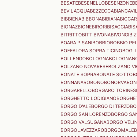
BESATE
BESENELLO
BESENZONE
B
BEVILACQUA
BEZZECCA
BIANCAVI
BIBBIENA
BIBBONA
BIBIANA
BICCAR
BIONAZ
BIONE
BIRORI
BISACCIA
BIS
BITRITTO
BITTI
BIVONA
BIVONGI
BI
BOARA PISANI
BOBBIO
BOBBIO PEL
BOFFALORA SOPRA TICINO
BOGL
BOLLENGO
BOLOGNA
BOLOGNAN
BOLZANO NOVARESE
BOLZANO VI
BONATE SOPRA
BONATE SOTTO
B
BONNANARO
BONO
BONORVA
BON
BORGARELLO
BORGARO TORINES
BORGHETTO LODIGIANO
BORGHET
BORGO D'ALE
BORGO DI TERZO
BO
BORGO SAN LORENZO
BORGO SA
BORGO VALSUGANA
BORGO VELI
BORGOLAVEZZARO
BORGOMALE