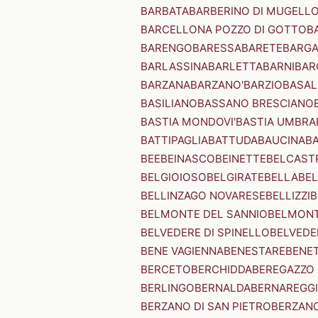
BARBATA
BARBERINO DI MUGELL
BARCELLONA POZZO DI GOTTO
B
BARENGO
BARESSA
BARETE
BARG
BARLASSINA
BARLETTA
BARNI
BAR
BARZANA
BARZANO'
BARZIO
BASAL
BASILIANO
BASSANO BRESCIANO
BASTIA MONDOVI'
BASTIA UMBRA
BATTIPAGLIA
BATTUDA
BAUCINA
B
BEE
BEINASCO
BEINETTE
BELCAST
BELGIOIOSO
BELGIRATE
BELLA
BEL
BELLINZAGO NOVARESE
BELLIZZI
B
BELMONTE DEL SANNIO
BELMONT
BELVEDERE DI SPINELLO
BELVEDE
BENE VAGIENNA
BENESTARE
BENE
BERCETO
BERCHIDDA
BEREGAZZO 
BERLINGO
BERNALDA
BERNAREGG
BERZANO DI SAN PIETRO
BERZANO