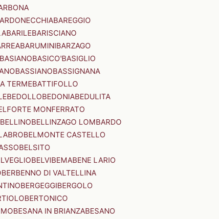
ARBONA
ARDONECCHIA
BAREGGIO
LA
BARILE
BARISCIANO
ARREA
BARUMINI
BARZAGO
BASIANO
BASICO'
BASIGLIO
ANO
BASSIANO
BASSIGNANA
IA TERME
BATTIFOLLO
LE
BEDOLLO
BEDONIA
BEDULITA
ELFORTE MONFERRATO
BELLINO
BELLINZAGO LOMBARDO
LABRO
BELMONTE CASTELLO
ASSO
BELSITO
ELVEGLIO
BELVI
BEMA
BENE LARIO
O
BERBENNO DI VALTELLINA
NTINO
BERGEGGI
BERGOLO
RTIOLO
BERTONICO
RMO
BESANA IN BRIANZA
BESANO