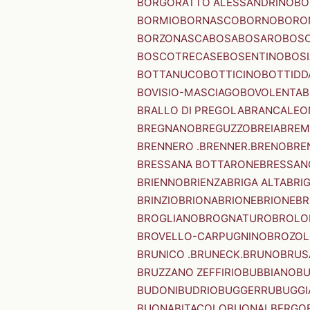
BORGORATTO ALESSANDRINO
BO
BORMIO
BORNASCO
BORNO
BORO
BORZONASCA
BOSA
BOSARO
BOSC
BOSCOTRECASE
BOSENTINO
BOSI
BOTTANUCO
BOTTICINO
BOTTIDD
BOVISIO-MASCIAGO
BOVOLENTA
B
BRALLO DI PREGOLA
BRANCALEO
BREGNANO
BREGUZZO
BREIA
BREM
BRENNERO .BRENNER.
BRENO
BRE
BRESSANA BOTTARONE
BRESSANO
BRIENNO
BRIENZA
BRIGA ALTA
BRI
BRINZIO
BRIONA
BRIONE
BRIONE
BR
BROGLIANO
BROGNATURO
BROLO
BROVELLO-CARPUGNINO
BROZO
BRUNICO .BRUNECK.
BRUNO
BRUS
BRUZZANO ZEFFIRIO
BUBBIANO
BU
BUDONI
BUDRIO
BUGGERRU
BUGGI
BUONABITACOLO
BUONALBERGO