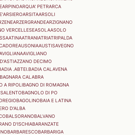
E
ARPINO
ARQUA' PETRARCA
E'
ARSIERO
ARSITA
ARSOLI
RZENE
ARZERGRANDE
ARZIGNANO
NO VERCELLESE
ASOLA
ASOLO
SSA
ATINA
ATRANI
ATRI
ATRIPALDA
 CADORE
AUSONIA
AUSTIS
AVEGNO
AVIGLIANA
AVIGLIANO
D'ASTI
AZZANO DECIMO
BADIA .ABTEI.
BADIA CALAVENA
BAGNARA CALABRA
 A RIPOLI
BAGNO DI ROMAGNA
 SALENTO
BAGNOLO DI PO
OREGIO
BAGOLINO
BAIA E LATINA
ERO D'ALBA
CO
BALSORANO
BALVANO
RANO D'ISCHIA
BARANZATE
INO
BARBARESCO
BARBARIGA