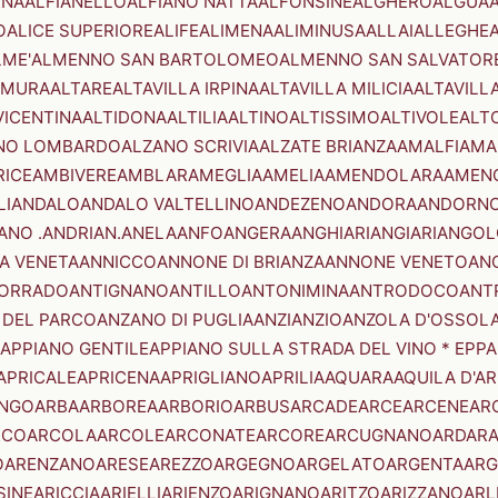
ENA
ALFIANELLO
ALFIANO NATTA
ALFONSINE
ALGHERO
ALGUA
A
O
ALICE SUPERIORE
ALIFE
ALIMENA
ALIMINUSA
ALLAI
ALLEGHE
LME'
ALMENNO SAN BARTOLOMEO
ALMENNO SAN SALVATOR
AMURA
ALTARE
ALTAVILLA IRPINA
ALTAVILLA MILICIA
ALTAVILL
VICENTINA
ALTIDONA
ALTILIA
ALTINO
ALTISSIMO
ALTIVOLE
ALT
NO LOMBARDO
ALZANO SCRIVIA
ALZATE BRIANZA
AMALFI
AMA
RICE
AMBIVERE
AMBLAR
AMEGLIA
AMELIA
AMENDOLARA
AMEN
LI
ANDALO
ANDALO VALTELLINO
ANDEZENO
ANDORA
ANDORNO
ANO .ANDRIAN.
ANELA
ANFO
ANGERA
ANGHIARI
ANGIARI
ANGOL
A VENETA
ANNICCO
ANNONE DI BRIANZA
ANNONE VENETO
AN
CORRADO
ANTIGNANO
ANTILLO
ANTONIMINA
ANTRODOCO
ANT
 DEL PARCO
ANZANO DI PUGLIA
ANZI
ANZIO
ANZOLA D'OSSOL
APPIANO GENTILE
APPIANO SULLA STRADA DEL VINO * EPPA
APRICALE
APRICENA
APRIGLIANO
APRILIA
AQUARA
AQUILA D'A
NGO
ARBA
ARBOREA
ARBORIO
ARBUS
ARCADE
ARCE
ARCENE
AR
RCO
ARCOLA
ARCOLE
ARCONATE
ARCORE
ARCUGNANO
ARDAR
O
ARENZANO
ARESE
AREZZO
ARGEGNO
ARGELATO
ARGENTA
ARG
SINE
ARICCIA
ARIELLI
ARIENZO
ARIGNANO
ARITZO
ARIZZANO
ARL