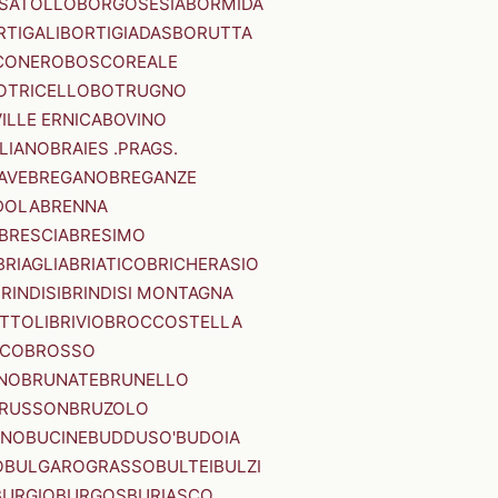
SATOLLO
BORGOSESIA
BORMIDA
RTIGALI
BORTIGIADAS
BORUTTA
CONERO
BOSCOREALE
OTRICELLO
BOTRUGNO
ILLE ERNICA
BOVINO
LIANO
BRAIES .PRAGS.
IAVE
BREGANO
BREGANZE
DOLA
BRENNA
BRESCIA
BRESIMO
BRIAGLIA
BRIATICO
BRICHERASIO
RINDISI
BRINDISI MONTAGNA
ITTOLI
BRIVIO
BROCCOSTELLA
SCO
BROSSO
NO
BRUNATE
BRUNELLO
RUSSON
BRUZOLO
INO
BUCINE
BUDDUSO'
BUDOIA
O
BULGAROGRASSO
BULTEI
BULZI
BURGIO
BURGOS
BURIASCO