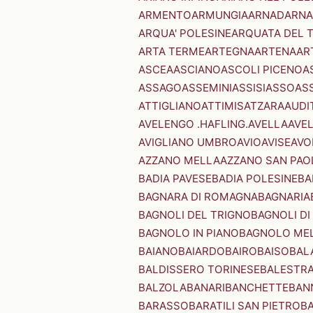
ARMENTO
ARMUNGIA
ARNAD
ARNA
ARQUA' POLESINE
ARQUATA DEL 
ARTA TERME
ARTEGNA
ARTENA
AR
ASCEA
ASCIANO
ASCOLI PICENO
A
ASSAGO
ASSEMINI
ASSISI
ASSO
AS
ATTIGLIANO
ATTIMIS
ATZARA
AUDI
AVELENGO .HAFLING.
AVELLA
AVE
AVIGLIANO UMBRO
AVIO
AVISE
AVO
AZZANO MELLA
AZZANO SAN PAO
BADIA PAVESE
BADIA POLESINE
BA
BAGNARA DI ROMAGNA
BAGNARIA
BAGNOLI DEL TRIGNO
BAGNOLI DI
BAGNOLO IN PIANO
BAGNOLO ME
BAIANO
BAIARDO
BAIRO
BAISO
BAL
BALDISSERO TORINESE
BALESTR
BALZOLA
BANARI
BANCHETTE
BAN
BARASSO
BARATILI SAN PIETRO
B