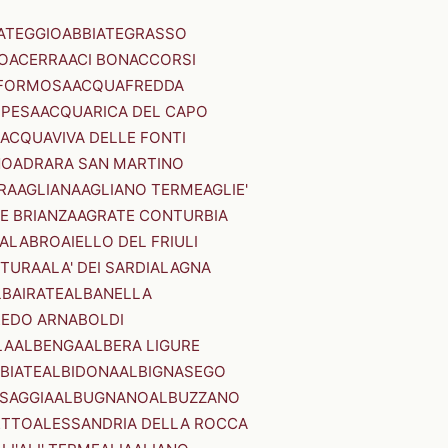
ATEGGIO
ABBIATEGRASSO
O
ACERRA
ACI BONACCORSI
FORMOSA
ACQUAFREDDA
PESA
ACQUARICA DEL CAPO
ACQUAVIVA DELLE FONTI
NO
ADRARA SAN MARTINO
RA
AGLIANA
AGLIANO TERME
AGLIE'
E BRIANZA
AGRATE CONTURBIA
CALABRO
AIELLO DEL FRIULI
STURA
ALA' DEI SARDI
ALAGNA
LBAIRATE
ALBANELLA
EDO ARNABOLDI
LA
ALBENGA
ALBERA LIGURE
BIATE
ALBIDONA
ALBIGNASEGO
SAGGIA
ALBUGNANO
ALBUZZANO
ETTO
ALESSANDRIA DELLA ROCCA