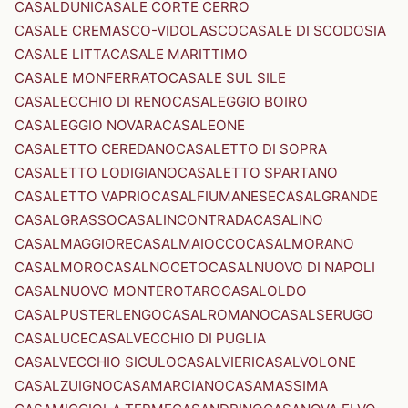
CASALDUNI
CASALE CORTE CERRO
CASALE CREMASCO-VIDOLASCO
CASALE DI SCODOSIA
CASALE LITTA
CASALE MARITTIMO
CASALE MONFERRATO
CASALE SUL SILE
CASALECCHIO DI RENO
CASALEGGIO BOIRO
CASALEGGIO NOVARA
CASALEONE
CASALETTO CEREDANO
CASALETTO DI SOPRA
CASALETTO LODIGIANO
CASALETTO SPARTANO
CASALETTO VAPRIO
CASALFIUMANESE
CASALGRANDE
CASALGRASSO
CASALINCONTRADA
CASALINO
CASALMAGGIORE
CASALMAIOCCO
CASALMORANO
CASALMORO
CASALNOCETO
CASALNUOVO DI NAPOLI
CASALNUOVO MONTEROTARO
CASALOLDO
CASALPUSTERLENGO
CASALROMANO
CASALSERUGO
CASALUCE
CASALVECCHIO DI PUGLIA
CASALVECCHIO SICULO
CASALVIERI
CASALVOLONE
CASALZUIGNO
CASAMARCIANO
CASAMASSIMA