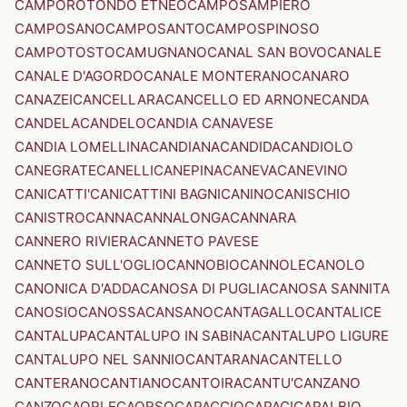
CAMPOROTONDO ETNEO
CAMPOSAMPIERO
CAMPOSANO
CAMPOSANTO
CAMPOSPINOSO
CAMPOTOSTO
CAMUGNANO
CANAL SAN BOVO
CANALE
CANALE D'AGORDO
CANALE MONTERANO
CANARO
CANAZEI
CANCELLARA
CANCELLO ED ARNONE
CANDA
CANDELA
CANDELO
CANDIA CANAVESE
CANDIA LOMELLINA
CANDIANA
CANDIDA
CANDIOLO
CANEGRATE
CANELLI
CANEPINA
CANEVA
CANEVINO
CANICATTI'
CANICATTINI BAGNI
CANINO
CANISCHIO
CANISTRO
CANNA
CANNALONGA
CANNARA
CANNERO RIVIERA
CANNETO PAVESE
CANNETO SULL'OGLIO
CANNOBIO
CANNOLE
CANOLO
CANONICA D'ADDA
CANOSA DI PUGLIA
CANOSA SANNITA
CANOSIO
CANOSSA
CANSANO
CANTAGALLO
CANTALICE
CANTALUPA
CANTALUPO IN SABINA
CANTALUPO LIGURE
CANTALUPO NEL SANNIO
CANTARANA
CANTELLO
CANTERANO
CANTIANO
CANTOIRA
CANTU'
CANZANO
CANZO
CAORLE
CAORSO
CAPACCIO
CAPACI
CAPALBIO