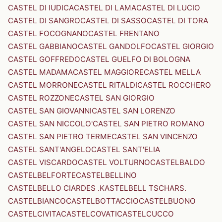
CASTEL DI IUDICA
CASTEL DI LAMA
CASTEL DI LUCIO
CASTEL DI SANGRO
CASTEL DI SASSO
CASTEL DI TORA
CASTEL FOCOGNANO
CASTEL FRENTANO
CASTEL GABBIANO
CASTEL GANDOLFO
CASTEL GIORGIO
CASTEL GOFFREDO
CASTEL GUELFO DI BOLOGNA
CASTEL MADAMA
CASTEL MAGGIORE
CASTEL MELLA
CASTEL MORRONE
CASTEL RITALDI
CASTEL ROCCHERO
CASTEL ROZZONE
CASTEL SAN GIORGIO
CASTEL SAN GIOVANNI
CASTEL SAN LORENZO
CASTEL SAN NICCOLO'
CASTEL SAN PIETRO ROMANO
CASTEL SAN PIETRO TERME
CASTEL SAN VINCENZO
CASTEL SANT'ANGELO
CASTEL SANT'ELIA
CASTEL VISCARDO
CASTEL VOLTURNO
CASTELBALDO
CASTELBELFORTE
CASTELBELLINO
CASTELBELLO CIARDES .KASTELBELL TSCHARS.
CASTELBIANCO
CASTELBOTTACCIO
CASTELBUONO
CASTELCIVITA
CASTELCOVATI
CASTELCUCCO