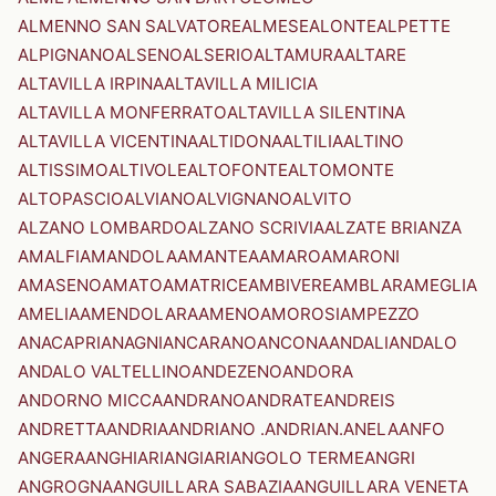
ALMENNO SAN SALVATORE
ALMESE
ALONTE
ALPETTE
ALPIGNANO
ALSENO
ALSERIO
ALTAMURA
ALTARE
ALTAVILLA IRPINA
ALTAVILLA MILICIA
ALTAVILLA MONFERRATO
ALTAVILLA SILENTINA
ALTAVILLA VICENTINA
ALTIDONA
ALTILIA
ALTINO
ALTISSIMO
ALTIVOLE
ALTOFONTE
ALTOMONTE
ALTOPASCIO
ALVIANO
ALVIGNANO
ALVITO
ALZANO LOMBARDO
ALZANO SCRIVIA
ALZATE BRIANZA
AMALFI
AMANDOLA
AMANTEA
AMARO
AMARONI
AMASENO
AMATO
AMATRICE
AMBIVERE
AMBLAR
AMEGLIA
AMELIA
AMENDOLARA
AMENO
AMOROSI
AMPEZZO
ANACAPRI
ANAGNI
ANCARANO
ANCONA
ANDALI
ANDALO
ANDALO VALTELLINO
ANDEZENO
ANDORA
ANDORNO MICCA
ANDRANO
ANDRATE
ANDREIS
ANDRETTA
ANDRIA
ANDRIANO .ANDRIAN.
ANELA
ANFO
ANGERA
ANGHIARI
ANGIARI
ANGOLO TERME
ANGRI
ANGROGNA
ANGUILLARA SABAZIA
ANGUILLARA VENETA