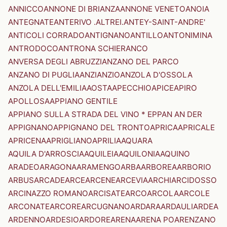
ANNICCO
ANNONE DI BRIANZA
ANNONE VENETO
ANOIA
ANTEGNATE
ANTERIVO .ALTREI.
ANTEY-SAINT-ANDRE'
ANTICOLI CORRADO
ANTIGNANO
ANTILLO
ANTONIMINA
ANTRODOCO
ANTRONA SCHIERANCO
ANVERSA DEGLI ABRUZZI
ANZANO DEL PARCO
ANZANO DI PUGLIA
ANZI
ANZIO
ANZOLA D'OSSOLA
ANZOLA DELL'EMILIA
AOSTA
APECCHIO
APICE
APIRO
APOLLOSA
APPIANO GENTILE
APPIANO SULLA STRADA DEL VINO * EPPAN AN DER
APPIGNANO
APPIGNANO DEL TRONTO
APRICA
APRICALE
APRICENA
APRIGLIANO
APRILIA
AQUARA
AQUILA D'ARROSCIA
AQUILEIA
AQUILONIA
AQUINO
ARADEO
ARAGONA
ARAMENGO
ARBA
ARBOREA
ARBORIO
ARBUS
ARCADE
ARCE
ARCENE
ARCEVIA
ARCHI
ARCIDOSSO
ARCINAZZO ROMANO
ARCISATE
ARCO
ARCOLA
ARCOLE
ARCONATE
ARCORE
ARCUGNANO
ARDARA
ARDAULI
ARDEA
ARDENNO
ARDESIO
ARDORE
ARENA
ARENA PO
ARENZANO