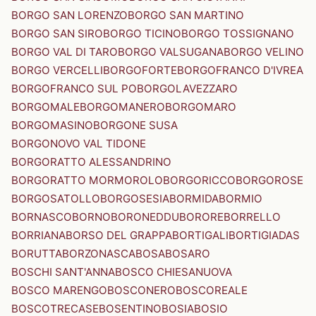
BORGO SAN LORENZO
BORGO SAN MARTINO
BORGO SAN SIRO
BORGO TICINO
BORGO TOSSIGNANO
BORGO VAL DI TARO
BORGO VALSUGANA
BORGO VELINO
BORGO VERCELLI
BORGOFORTE
BORGOFRANCO D'IVREA
BORGOFRANCO SUL PO
BORGOLAVEZZARO
BORGOMALE
BORGOMANERO
BORGOMARO
BORGOMASINO
BORGONE SUSA
BORGONOVO VAL TIDONE
BORGORATTO ALESSANDRINO
BORGORATTO MORMOROLO
BORGORICCO
BORGOROSE
BORGOSATOLLO
BORGOSESIA
BORMIDA
BORMIO
BORNASCO
BORNO
BORONEDDU
BORORE
BORRELLO
BORRIANA
BORSO DEL GRAPPA
BORTIGALI
BORTIGIADAS
BORUTTA
BORZONASCA
BOSA
BOSARO
BOSCHI SANT'ANNA
BOSCO CHIESANUOVA
BOSCO MARENGO
BOSCONERO
BOSCOREALE
BOSCOTRECASE
BOSENTINO
BOSIA
BOSIO