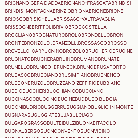
BRIGNANO GERA D'ADDA
BRIGNANO-FRASCATA
BRINDISI
BRINDISI MONTAGNA
BRINZIO
BRIONA
BRIONE
BRIONE
BRIOSCO
BRISIGHELLA
BRISSAGO-VALTRAVAGLIA
BRISSOGNE
BRITTOLI
BRIVIO
BROCCOSTELLA
BROGLIANO
BROGNATURO
BROLO
BRONDELLO
BRONI
BRONTE
BRONZOLO .BRANZOLL.
BROSSASCO
BROSSO
BROVELLO-CARPUGNINO
BROZOLO
BRUGHERIO
BRUGINE
BRUGNATO
BRUGNERA
BRUINO
BRUMANO
BRUNATE
BRUNELLO
BRUNICO .BRUNECK.
BRUNO
BRUSAPORTO
BRUSASCO
BRUSCIANO
BRUSIMPIANO
BRUSNENGO
BRUSSON
BRUZOLO
BRUZZANO ZEFFIRIO
BUBBIANO
BUBBIO
BUCCHERI
BUCCHIANICO
BUCCIANO
BUCCINASCO
BUCCINO
BUCINE
BUDDUSO'
BUDOIA
BUDONI
BUDRIO
BUGGERRU
BUGGIANO
BUGLIO IN MONTE
BUGNARA
BUGUGGIATE
BUJA
BULCIAGO
BULGAROGRASSO
BULTEI
BULZI
BUONABITACOLO
BUONALBERGO
BUONCONVENTO
BUONVICINO