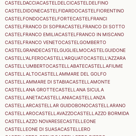
CASTELDACCIA
CASTELDELCI
CASTELDELFINO
CASTELDIDONE
CASTELFIDARDO
CASTELFIORENTINO
CASTELFONDO
CASTELFORTE
CASTELFRANCI
CASTELFRANCO DI SOPRA
CASTELFRANCO DI SOTTO
CASTELFRANCO EMILIA
CASTELFRANCO IN MISCANO
CASTELFRANCO VENETO
CASTELGOMBERTO
CASTELGRANDE
CASTELGUGLIELMO
CASTELGUIDONE
CASTELL'ALFERO
CASTELL'ARQUATO
CASTELL'AZZARA
CASTELL'UMBERTO
CASTELLABATE
CASTELLAFIUME
CASTELLALTO
CASTELLAMMARE DEL GOLFO
CASTELLAMMARE DI STABIA
CASTELLAMONTE
CASTELLANA GROTTE
CASTELLANA SICULA
CASTELLANETA
CASTELLANIA
CASTELLANZA
CASTELLAR
CASTELLAR GUIDOBONO
CASTELLARANO
CASTELLARO
CASTELLAVAZZO
CASTELLAZZO BORMIDA
CASTELLAZZO NOVARESE
CASTELLEONE
CASTELLEONE DI SUASA
CASTELLERO