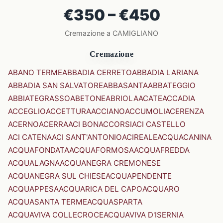
€350 – €450
Cremazione a CAMIGLIANO
Cremazione
ABANO TERME
ABBADIA CERRETO
ABBADIA LARIANA
ABBADIA SAN SALVATORE
ABBASANTA
ABBATEGGIO
ABBIATEGRASSO
ABETONE
ABRIOLA
ACATE
ACCADIA
ACCEGLIO
ACCETTURA
ACCIANO
ACCUMOLI
ACERENZA
ACERNO
ACERRA
ACI BONACCORSI
ACI CASTELLO
ACI CATENA
ACI SANT'ANTONIO
ACIREALE
ACQUACANINA
ACQUAFONDATA
ACQUAFORMOSA
ACQUAFREDDA
ACQUALAGNA
ACQUANEGRA CREMONESE
ACQUANEGRA SUL CHIESE
ACQUAPENDENTE
ACQUAPPESA
ACQUARICA DEL CAPO
ACQUARO
ACQUASANTA TERME
ACQUASPARTA
ACQUAVIVA COLLECROCE
ACQUAVIVA D'ISERNIA