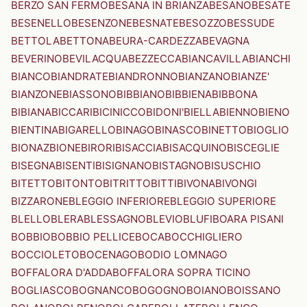
BERZO SAN FERMO
BESANA IN BRIANZA
BESANO
BESATE
BESENELLO
BESENZONE
BESNATE
BESOZZO
BESSUDE
BETTOLA
BETTONA
BEURA-CARDEZZA
BEVAGNA
BEVERINO
BEVILACQUA
BEZZECCA
BIANCAVILLA
BIANCHI
BIANCO
BIANDRATE
BIANDRONNO
BIANZANO
BIANZE'
BIANZONE
BIASSONO
BIBBIANO
BIBBIENA
BIBBONA
BIBIANA
BICCARI
BICINICCO
BIDONI'
BIELLA
BIENNO
BIENO
BIENTINA
BIGARELLO
BINAGO
BINASCO
BINETTO
BIOGLIO
BIONAZ
BIONE
BIRORI
BISACCIA
BISACQUINO
BISCEGLIE
BISEGNA
BISENTI
BISIGNANO
BISTAGNO
BISUSCHIO
BITETTO
BITONTO
BITRITTO
BITTI
BIVONA
BIVONGI
BIZZARONE
BLEGGIO INFERIORE
BLEGGIO SUPERIORE
BLELLO
BLERA
BLESSAGNO
BLEVIO
BLUFI
BOARA PISANI
BOBBIO
BOBBIO PELLICE
BOCA
BOCCHIGLIERO
BOCCIOLETO
BOCENAGO
BODIO LOMNAGO
BOFFALORA D'ADDA
BOFFALORA SOPRA TICINO
BOGLIASCO
BOGNANCO
BOGOGNO
BOIANO
BOISSANO