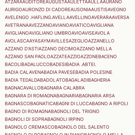
ATZARA
AUDITORE
AUGUSTA
AULETTA
AULLA
AURANO
AURIGO
AURONZO DI CADORE
AUSONIA
AUSTIS
AVEGNO
AVELENGO .HAFLING.
AVELLA
AVELLINO
AVERARA
AVERSA
AVETRANA
AVEZZANO
AVIANO
AVIATICO
AVIGLIANA
AVIGLIANO
AVIGLIANO UMBRO
AVIO
AVISE
AVOLA
AVOLASCA
AYAS
AYMAVILLES
AZEGLIO
AZZANELLO
AZZANO D'ASTI
AZZANO DECIMO
AZZANO MELLA
AZZANO SAN PAOLO
AZZATE
AZZIO
AZZONE
BACENO
BACOLI
BADALUCCO
BADESI
BADIA .ABTEI.
BADIA CALAVENA
BADIA PAVESE
BADIA POLESINE
BADIA TEDALDA
BADOLATO
BAGALADI
BAGHERIA
BAGNACAVALLO
BAGNARA CALABRA
BAGNARA DI ROMAGNA
BAGNARIA
BAGNARIA ARSA
BAGNASCO
BAGNATICA
BAGNI DI LUCCA
BAGNO A RIPOLI
BAGNO DI ROMAGNA
BAGNOLI DEL TRIGNO
BAGNOLI DI SOPRA
BAGNOLI IRPINO
BAGNOLO CREMASCO
BAGNOLO DEL SALENTO
BAGNOLO DI PO
BAGNOLO IN PIANO
BAGNOLO MELLA