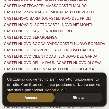
CASTELMARTE
CASTELMASSA
CASTELMAURO
CASTELMEZZANO
CASTELMOLA
CASTELNOVETTO
CASTELNOVO BARIANO
CASTELNOVO DEL FRIULI
CASTELNOVO DI SOTTO
CASTELNOVO NE' MONTI
CASTELNUOVO
CASTELNUOVO BELBO
CASTELNUOVO BERARDENGA
CASTELNUOVO BOCCA D'ADDA
CASTELNUOVO BORMIDA
CASTELNUOVO BOZZENTE
CASTELNUOVO CALCEA
CASTELNUOVO CILENTO
CASTELNUOVO DEL GARDA
CASTELNUOVO DELLA DAUNIA
CASTELNUOVO DI CEVA
CASTELNUOVO DI CONZA
CASTELNUOVO DI FARFA
CASTELNUOVO DI GARFAGNANA
Utilizziamo cookie tecnici per il corretto funzionamento
CASTELNUOVO DI PORTO
CASTELNUOVO DON BOSCO
del sito. Con il tuo consenso possiamo utilizzare cookie
CASTELNUOVO MAGRA
CASTELNUOVO NIGRA
statistici e pubblicitari.
Scopri di più
.
CASTELNUOVO PARANO
CASTELNUOVO RANGONE
Accetta
Rifiuta
CASTELNUOVO SCRIVIA
CASTELNUOVO VAL DI CECINA
CASTELPAGANO
CASTELPETROSO
CASTELPIZZUTO