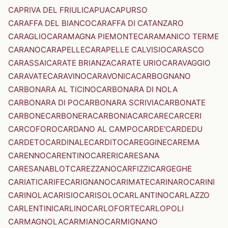
CAPRIVA DEL FRIULI
CAPUA
CAPURSO
CARAFFA DEL BIANCO
CARAFFA DI CATANZARO
CARAGLIO
CARAMAGNA PIEMONTE
CARAMANICO TERME
CARANO
CARAPELLE
CARAPELLE CALVISIO
CARASCO
CARASSAI
CARATE BRIANZA
CARATE URIO
CARAVAGGIO
CARAVATE
CARAVINO
CARAVONICA
CARBOGNANO
CARBONARA AL TICINO
CARBONARA DI NOLA
CARBONARA DI PO
CARBONARA SCRIVIA
CARBONATE
CARBONE
CARBONERA
CARBONIA
CARCARE
CARCERI
CARCOFORO
CARDANO AL CAMPO
CARDE'
CARDEDU
CARDETO
CARDINALE
CARDITO
CAREGGINE
CAREMA
CARENNO
CARENTINO
CARERI
CARESANA
CARESANABLOT
CAREZZANO
CARFIZZI
CARGEGHE
CARIATI
CARIFE
CARIGNANO
CARIMATE
CARINARO
CARINI
CARINOLA
CARISIO
CARISOLO
CARLANTINO
CARLAZZO
CARLENTINI
CARLINO
CARLOFORTE
CARLOPOLI
CARMAGNOLA
CARMIANO
CARMIGNANO