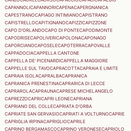
CAPANNOLI
CAPANNORI
CAPENA
CAPERGNANICA
CAPESTRANO
CAPIAGO INTIMIANO
CAPISTRANO
CAPISTRELLO
CAPITIGNANO
CAPIZZI
CAPIZZONE
CAPO D'ORLANDO
CAPO DI PONTE
CAPODIMONTE
CAPODRISE
CAPOLIVERI
CAPOLONA
CAPONAGO
CAPORCIANO
CAPOSELE
CAPOTERRA
CAPOVALLE
CAPPADOCIA
CAPPELLA CANTONE
CAPPELLA DE' PICENARDI
CAPPELLA MAGGIORE
CAPPELLE SUL TAVO
CAPRACOTTA
CAPRAIA E LIMITE
CAPRAIA ISOLA
CAPRALBA
CAPRANICA
CAPRANICA PRENESTINA
CAPRARICA DI LECCE
CAPRAROLA
CAPRAUNA
CAPRESE MICHELANGELO
CAPREZZO
CAPRI
CAPRI LEONE
CAPRIANA
CAPRIANO DEL COLLE
CAPRIATA D'ORBA
CAPRIATE SAN GERVASIO
CAPRIATI A VOLTURNO
CAPRIE
CAPRIGLIA IRPINA
CAPRIGLIO
CAPRILE
CAPRINO BERGAMASCO
CAPRINO VERONESE
CAPRIOLO