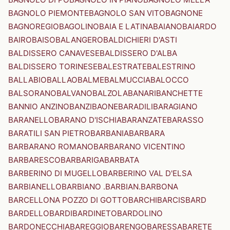
BAGNOLO PIEMONTE
BAGNOLO SAN VITO
BAGNONE
BAGNOREGIO
BAGOLINO
BAIA E LATINA
BAIANO
BAIARDO
BAIRO
BAISO
BALANGERO
BALDICHIERI D'ASTI
BALDISSERO CANAVESE
BALDISSERO D'ALBA
BALDISSERO TORINESE
BALESTRATE
BALESTRINO
BALLABIO
BALLAO
BALME
BALMUCCIA
BALOCCO
BALSORANO
BALVANO
BALZOLA
BANARI
BANCHETTE
BANNIO ANZINO
BANZI
BAONE
BARADILI
BARAGIANO
BARANELLO
BARANO D'ISCHIA
BARANZATE
BARASSO
BARATILI SAN PIETRO
BARBANIA
BARBARA
BARBARANO ROMANO
BARBARANO VICENTINO
BARBARESCO
BARBARIGA
BARBATA
BARBERINO DI MUGELLO
BARBERINO VAL D'ELSA
BARBIANELLO
BARBIANO .BARBIAN.
BARBONA
BARCELLONA POZZO DI GOTTO
BARCHI
BARCIS
BARD
BARDELLO
BARDI
BARDINETO
BARDOLINO
BARDONECCHIA
BAREGGIO
BARENGO
BARESSA
BARETE