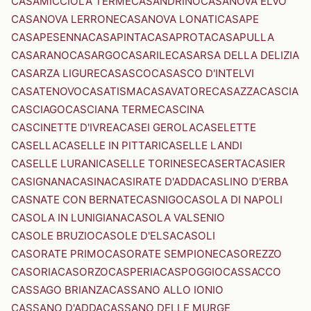
CASAMICCIOLA TERME
CASANDRINO
CASANOVA ELVO
CASANOVA LERRONE
CASANOVA LONATI
CASAPE
CASAPESENNA
CASAPINTA
CASAPROTA
CASAPULLA
CASARANO
CASARGO
CASARILE
CASARSA DELLA DELIZIA
CASARZA LIGURE
CASASCO
CASASCO D'INTELVI
CASATENOVO
CASATISMA
CASAVATORE
CASAZZA
CASCIA
CASCIAGO
CASCIANA TERME
CASCINA
CASCINETTE D'IVREA
CASEI GEROLA
CASELETTE
CASELLA
CASELLE IN PITTARI
CASELLE LANDI
CASELLE LURANI
CASELLE TORINESE
CASERTA
CASIER
CASIGNANA
CASINA
CASIRATE D'ADDA
CASLINO D'ERBA
CASNATE CON BERNATE
CASNIGO
CASOLA DI NAPOLI
CASOLA IN LUNIGIANA
CASOLA VALSENIO
CASOLE BRUZIO
CASOLE D'ELSA
CASOLI
CASORATE PRIMO
CASORATE SEMPIONE
CASOREZZO
CASORIA
CASORZO
CASPERIA
CASPOGGIO
CASSACCO
CASSAGO BRIANZA
CASSANO ALLO IONIO
CASSANO D'ADDA
CASSANO DELLE MURGE