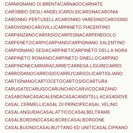
CARMIGNANO DI BRENTA
CARNAGO
CARNATE
CAROBBIO DEGLI ANGELI
CAROLEI
CARONA
CARONIA
CARONNO PERTUSELLA
CARONNO VARESINO
CAROSINO
CAROVIGNO
CAROVILLI
CARPANETO PIACENTINO
CARPANZANO
CARPASIO
CARPEGNA
CARPENEDOLO
CARPENETO
CARPI
CARPIANO
CARPIGNANO SALENTINO
CARPIGNANO SESIA
CARPINETI
CARPINETO DELLA NORA
CARPINETO ROMANO
CARPINETO SINELLO
CARPINO
CARPINONE
CARRARA
CARRE'
CARREGA LIGURE
CARRO
CARRODANO
CARROSIO
CARRU'
CARSOLI
CARTIGLIANO
CARTIGNANO
CARTOCETO
CARTOSIO
CARTURA
CARUGATE
CARUGO
CARUNCHIO
CARVICO
CARZANO
CASABONA
CASACALENDA
CASACANDITELLA
CASAGIOVE
CASAL CERMELLI
CASAL DI PRINCIPE
CASAL VELINO
CASALANGUIDA
CASALATTICO
CASALBELTRAME
CASALBORDINO
CASALBORE
CASALBORGONE
CASALBUONO
CASALBUTTANO ED UNITI
CASALCIPRANO