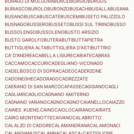
BURAGO DI MOLGORA
BURCEI
BURGIO
BURGOS
BURIASCO
BUROLO
BURONZO
BUSACHI
BUSALLA
BUSANA
BUSANO
BUSCA
BUSCATE
BUSCEMI
BUSETO PALIZZOLO
BUSNAGO
BUSSERO
BUSSETO
BUSSI SUL TIRINO
BUSSO
BUSSOLENGO
BUSSOLENO
BUSTO ARSIZIO
BUSTO GAROLFO
BUTERA
BUTI
BUTTAPIETRA
BUTTIGLIERA ALTA
BUTTIGLIERA D'ASTI
BUTTRIO
CA' D'ANDREA
CABELLA LIGURE
CABIATE
CABRAS
CACCAMO
CACCURI
CADEGLIANO-VICONAGO
CADELBOSCO DI SOPRA
CADEO
CADERZONE
CADONEGHE
CADORAGO
CADREZZATE
CAERANO DI SAN MARCO
CAFASSE
CAGGIANO
CAGLI
CAGLIARI
CAGLIO
CAGNANO AMITERNO
CAGNANO VARANO
CAGNO
CAGNO'
CAIANELLO
CAIAZZO
CAINES .KUENS.
CAINO
CAIOLO
CAIRANO
CAIRATE
CAIRO MONTENOTTE
CAIVANO
CALABRITTO
CALALZO DI CADORE
CALAMANDRANA
CALAMONACI
CALANGIANUS
CALANNA
CALASCA-CASTIGLIONE