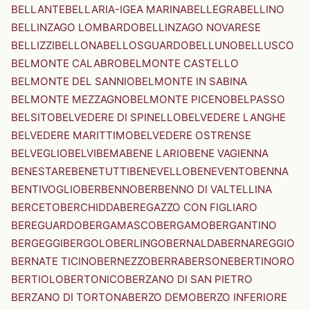
BELLANTE
BELLARIA-IGEA MARINA
BELLEGRA
BELLINO
BELLINZAGO LOMBARDO
BELLINZAGO NOVARESE
BELLIZZI
BELLONA
BELLOSGUARDO
BELLUNO
BELLUSCO
BELMONTE CALABRO
BELMONTE CASTELLO
BELMONTE DEL SANNIO
BELMONTE IN SABINA
BELMONTE MEZZAGNO
BELMONTE PICENO
BELPASSO
BELSITO
BELVEDERE DI SPINELLO
BELVEDERE LANGHE
BELVEDERE MARITTIMO
BELVEDERE OSTRENSE
BELVEGLIO
BELVI
BEMA
BENE LARIO
BENE VAGIENNA
BENESTARE
BENETUTTI
BENEVELLO
BENEVENTO
BENNA
BENTIVOGLIO
BERBENNO
BERBENNO DI VALTELLINA
BERCETO
BERCHIDDA
BEREGAZZO CON FIGLIARO
BEREGUARDO
BERGAMASCO
BERGAMO
BERGANTINO
BERGEGGI
BERGOLO
BERLINGO
BERNALDA
BERNAREGGIO
BERNATE TICINO
BERNEZZO
BERRA
BERSONE
BERTINORO
BERTIOLO
BERTONICO
BERZANO DI SAN PIETRO
BERZANO DI TORTONA
BERZO DEMO
BERZO INFERIORE