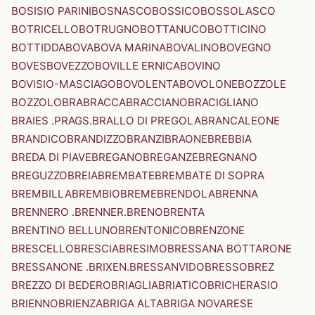
BOSISIO PARINI
BOSNASCO
BOSSICO
BOSSOLASCO
BOTRICELLO
BOTRUGNO
BOTTANUCO
BOTTICINO
BOTTIDDA
BOVA
BOVA MARINA
BOVALINO
BOVEGNO
BOVES
BOVEZZO
BOVILLE ERNICA
BOVINO
BOVISIO-MASCIAGO
BOVOLENTA
BOVOLONE
BOZZOLE
BOZZOLO
BRA
BRACCA
BRACCIANO
BRACIGLIANO
BRAIES .PRAGS.
BRALLO DI PREGOLA
BRANCALEONE
BRANDICO
BRANDIZZO
BRANZI
BRAONE
BREBBIA
BREDA DI PIAVE
BREGANO
BREGANZE
BREGNANO
BREGUZZO
BREIA
BREMBATE
BREMBATE DI SOPRA
BREMBILLA
BREMBIO
BREME
BRENDOLA
BRENNA
BRENNERO .BRENNER.
BRENO
BRENTA
BRENTINO BELLUNO
BRENTONICO
BRENZONE
BRESCELLO
BRESCIA
BRESIMO
BRESSANA BOTTARONE
BRESSANONE .BRIXEN.
BRESSANVIDO
BRESSO
BREZ
BREZZO DI BEDERO
BRIAGLIA
BRIATICO
BRICHERASIO
BRIENNO
BRIENZA
BRIGA ALTA
BRIGA NOVARESE