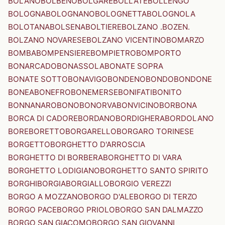
BOLANO
BOLBENO
BOLGARE
BOLLATE
BOLLENGO
BOLOGNA
BOLOGNANO
BOLOGNETTA
BOLOGNOLA
BOLOTANA
BOLSENA
BOLTIERE
BOLZANO .BOZEN.
BOLZANO NOVARESE
BOLZANO VICENTINO
BOMARZO
BOMBA
BOMPENSIERE
BOMPIETRO
BOMPORTO
BONARCADO
BONASSOLA
BONATE SOPRA
BONATE SOTTO
BONAVIGO
BONDENO
BONDO
BONDONE
BONEA
BONEFRO
BONEMERSE
BONIFATI
BONITO
BONNANARO
BONO
BONORVA
BONVICINO
BORBONA
BORCA DI CADORE
BORDANO
BORDIGHERA
BORDOLANO
BORE
BORETTO
BORGARELLO
BORGARO TORINESE
BORGETTO
BORGHETTO D'ARROSCIA
BORGHETTO DI BORBERA
BORGHETTO DI VARA
BORGHETTO LODIGIANO
BORGHETTO SANTO SPIRITO
BORGHI
BORGIA
BORGIALLO
BORGIO VEREZZI
BORGO A MOZZANO
BORGO D'ALE
BORGO DI TERZO
BORGO PACE
BORGO PRIOLO
BORGO SAN DALMAZZO
BORGO SAN GIACOMO
BORGO SAN GIOVANNI