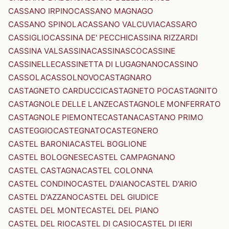
CASSANO IRPINO
CASSANO MAGNAGO
CASSANO SPINOLA
CASSANO VALCUVIA
CASSARO
CASSIGLIO
CASSINA DE' PECCHI
CASSINA RIZZARDI
CASSINA VALSASSINA
CASSINASCO
CASSINE
CASSINELLE
CASSINETTA DI LUGAGNANO
CASSINO
CASSOLA
CASSOLNOVO
CASTAGNARO
CASTAGNETO CARDUCCI
CASTAGNETO PO
CASTAGNITO
CASTAGNOLE DELLE LANZE
CASTAGNOLE MONFERRATO
CASTAGNOLE PIEMONTE
CASTANA
CASTANO PRIMO
CASTEGGIO
CASTEGNATO
CASTEGNERO
CASTEL BARONIA
CASTEL BOGLIONE
CASTEL BOLOGNESE
CASTEL CAMPAGNANO
CASTEL CASTAGNA
CASTEL COLONNA
CASTEL CONDINO
CASTEL D'AIANO
CASTEL D'ARIO
CASTEL D'AZZANO
CASTEL DEL GIUDICE
CASTEL DEL MONTE
CASTEL DEL PIANO
CASTEL DEL RIO
CASTEL DI CASIO
CASTEL DI IERI