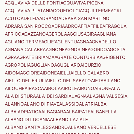
ACQUAVIVA DELLE FONTI
ACQUAVIVA PICENA
ACQUAVIVA PLATANI
ACQUEDOLCI
ACQUI TERME
ACRI
ACUTO
ADELFIA
ADRANO
ADRARA SAN MARTINO
ADRARA SAN ROCCO
ADRIA
ADRO
AFFI
AFFILE
AFRAGOLA
AFRICO
AGAZZANO
AGEROLA
AGGIUS
AGIRA
AGLIANA
AGLIANO TERME
AGLIE'
AGLIENTU
AGNA
AGNADELLO
AGNANA CALABRA
AGNONE
AGNOSINE
AGORDO
AGOSTA
AGRA
AGRATE BRIANZA
AGRATE CONTURBIA
AGRIGENTO
AGROPOLI
AGUGLIANO
AGUGLIARO
AICURZIO
AIDOMAGGIORE
AIDONE
AIELLI
AIELLO CALABRO
AIELLO DEL FRIULI
AIELLO DEL SABATO
AIETA
AILANO
AILOCHE
AIRASCA
AIROLA
AIROLE
AIRUNO
AISONE
ALA
ALA DI STURA
ALA' DEI SARDI
ALAGNA
ALAGNA VALSESIA
ALANNO
ALANO DI PIAVE
ALASSIO
ALATRI
ALBA
ALBA ADRIATICA
ALBAGIARA
ALBAIRATE
ALBANELLA
ALBANO DI LUCANIA
ALBANO LAZIALE
ALBANO SANT'ALESSANDRO
ALBANO VERCELLESE