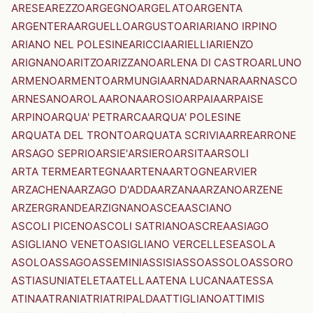
ARESE
AREZZO
ARGEGNO
ARGELATO
ARGENTA
ARGENTERA
ARGUELLO
ARGUSTO
ARI
ARIANO IRPINO
ARIANO NEL POLESINE
ARICCIA
ARIELLI
ARIENZO
ARIGNANO
ARITZO
ARIZZANO
ARLENA DI CASTRO
ARLUNO
ARMENO
ARMENTO
ARMUNGIA
ARNAD
ARNARA
ARNASCO
ARNESANO
AROLA
ARONA
AROSIO
ARPAIA
ARPAISE
ARPINO
ARQUA' PETRARCA
ARQUA' POLESINE
ARQUATA DEL TRONTO
ARQUATA SCRIVIA
ARRE
ARRONE
ARSAGO SEPRIO
ARSIE'
ARSIERO
ARSITA
ARSOLI
ARTA TERME
ARTEGNA
ARTENA
ARTOGNE
ARVIER
ARZACHENA
ARZAGO D'ADDA
ARZANA
ARZANO
ARZENE
ARZERGRANDE
ARZIGNANO
ASCEA
ASCIANO
ASCOLI PICENO
ASCOLI SATRIANO
ASCREA
ASIAGO
ASIGLIANO VENETO
ASIGLIANO VERCELLESE
ASOLA
ASOLO
ASSAGO
ASSEMINI
ASSISI
ASSO
ASSOLO
ASSORO
ASTI
ASUNI
ATELETA
ATELLA
ATENA LUCANA
ATESSA
ATINA
ATRANI
ATRI
ATRIPALDA
ATTIGLIANO
ATTIMIS