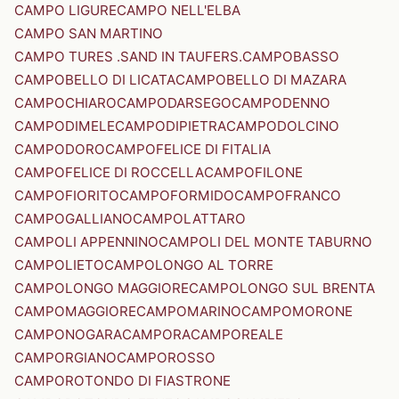
CAMPO LIGURE
CAMPO NELL'ELBA
CAMPO SAN MARTINO
CAMPO TURES .SAND IN TAUFERS.
CAMPOBASSO
CAMPOBELLO DI LICATA
CAMPOBELLO DI MAZARA
CAMPOCHIARO
CAMPODARSEGO
CAMPODENNO
CAMPODIMELE
CAMPODIPIETRA
CAMPODOLCINO
CAMPODORO
CAMPOFELICE DI FITALIA
CAMPOFELICE DI ROCCELLA
CAMPOFILONE
CAMPOFIORITO
CAMPOFORMIDO
CAMPOFRANCO
CAMPOGALLIANO
CAMPOLATTARO
CAMPOLI APPENNINO
CAMPOLI DEL MONTE TABURNO
CAMPOLIETO
CAMPOLONGO AL TORRE
CAMPOLONGO MAGGIORE
CAMPOLONGO SUL BRENTA
CAMPOMAGGIORE
CAMPOMARINO
CAMPOMORONE
CAMPONOGARA
CAMPORA
CAMPOREALE
CAMPORGIANO
CAMPOROSSO
CAMPOROTONDO DI FIASTRONE