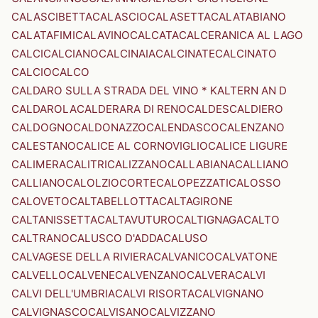
CALASCIBETTA
CALASCIO
CALASETTA
CALATABIANO
CALATAFIMI
CALAVINO
CALCATA
CALCERANICA AL LAGO
CALCI
CALCIANO
CALCINAIA
CALCINATE
CALCINATO
CALCIO
CALCO
CALDARO SULLA STRADA DEL VINO * KALTERN AN D
CALDAROLA
CALDERARA DI RENO
CALDES
CALDIERO
CALDOGNO
CALDONAZZO
CALENDASCO
CALENZANO
CALESTANO
CALICE AL CORNOVIGLIO
CALICE LIGURE
CALIMERA
CALITRI
CALIZZANO
CALLABIANA
CALLIANO
CALLIANO
CALOLZIOCORTE
CALOPEZZATI
CALOSSO
CALOVETO
CALTABELLOTTA
CALTAGIRONE
CALTANISSETTA
CALTAVUTURO
CALTIGNAGA
CALTO
CALTRANO
CALUSCO D'ADDA
CALUSO
CALVAGESE DELLA RIVIERA
CALVANICO
CALVATONE
CALVELLO
CALVENE
CALVENZANO
CALVERA
CALVI
CALVI DELL'UMBRIA
CALVI RISORTA
CALVIGNANO
CALVIGNASCO
CALVISANO
CALVIZZANO