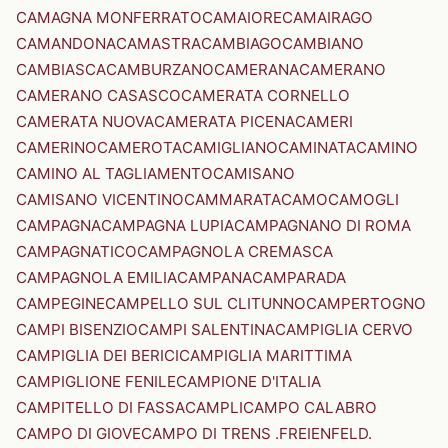
CAMAGNA MONFERRATO
CAMAIORE
CAMAIRAGO
CAMANDONA
CAMASTRA
CAMBIAGO
CAMBIANO
CAMBIASCA
CAMBURZANO
CAMERANA
CAMERANO
CAMERANO CASASCO
CAMERATA CORNELLO
CAMERATA NUOVA
CAMERATA PICENA
CAMERI
CAMERINO
CAMEROTA
CAMIGLIANO
CAMINATA
CAMINO
CAMINO AL TAGLIAMENTO
CAMISANO
CAMISANO VICENTINO
CAMMARATA
CAMO
CAMOGLI
CAMPAGNA
CAMPAGNA LUPIA
CAMPAGNANO DI ROMA
CAMPAGNATICO
CAMPAGNOLA CREMASCA
CAMPAGNOLA EMILIA
CAMPANA
CAMPARADA
CAMPEGINE
CAMPELLO SUL CLITUNNO
CAMPERTOGNO
CAMPI BISENZIO
CAMPI SALENTINA
CAMPIGLIA CERVO
CAMPIGLIA DEI BERICI
CAMPIGLIA MARITTIMA
CAMPIGLIONE FENILE
CAMPIONE D'ITALIA
CAMPITELLO DI FASSA
CAMPLI
CAMPO CALABRO
CAMPO DI GIOVE
CAMPO DI TRENS .FREIENFELD.