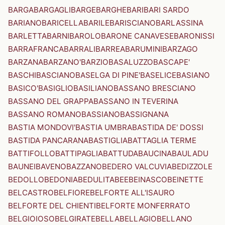
BARGA
BARGAGLI
BARGE
BARGHE
BARI
BARI SARDO
BARIANO
BARICELLA
BARILE
BARISCIANO
BARLASSINA
BARLETTA
BARNI
BAROLO
BARONE CANAVESE
BARONISSI
BARRAFRANCA
BARRALI
BARREA
BARUMINI
BARZAGO
BARZANA
BARZANO'
BARZIO
BASALUZZO
BASCAPE'
BASCHI
BASCIANO
BASELGA DI PINE'
BASELICE
BASIANO
BASICO'
BASIGLIO
BASILIANO
BASSANO BRESCIANO
BASSANO DEL GRAPPA
BASSANO IN TEVERINA
BASSANO ROMANO
BASSIANO
BASSIGNANA
BASTIA MONDOVI'
BASTIA UMBRA
BASTIDA DE' DOSSI
BASTIDA PANCARANA
BASTIGLIA
BATTAGLIA TERME
BATTIFOLLO
BATTIPAGLIA
BATTUDA
BAUCINA
BAULADU
BAUNEI
BAVENO
BAZZANO
BEDERO VALCUVIA
BEDIZZOLE
BEDOLLO
BEDONIA
BEDULITA
BEE
BEINASCO
BEINETTE
BELCASTRO
BELFIORE
BELFORTE ALL'ISAURO
BELFORTE DEL CHIENTI
BELFORTE MONFERRATO
BELGIOIOSO
BELGIRATE
BELLA
BELLAGIO
BELLANO