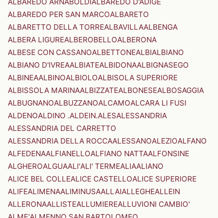
ALBAREDO ARNABOLDI
ALBAREDO D'ADIGE
ALBAREDO PER SAN MARCO
ALBARETO
ALBARETTO DELLA TORRE
ALBAVILLA
ALBENGA
ALBERA LIGURE
ALBEROBELLO
ALBERONA
ALBESE CON CASSANO
ALBETTONE
ALBI
ALBIANO
ALBIANO D'IVREA
ALBIATE
ALBIDONA
ALBIGNASEGO
ALBINEA
ALBINO
ALBIOLO
ALBISOLA SUPERIORE
ALBISSOLA MARINA
ALBIZZATE
ALBONESE
ALBOSAGGIA
ALBUGNANO
ALBUZZANO
ALCAMO
ALCARA LI FUSI
ALDENO
ALDINO .ALDEIN.
ALES
ALESSANDRIA
ALESSANDRIA DEL CARRETTO
ALESSANDRIA DELLA ROCCA
ALESSANO
ALEZIO
ALFANO
ALFEDENA
ALFIANELLO
ALFIANO NATTA
ALFONSINE
ALGHERO
ALGUA
ALI'
ALI' TERME
ALIA
ALIANO
ALICE BEL COLLE
ALICE CASTELLO
ALICE SUPERIORE
ALIFE
ALIMENA
ALIMINUSA
ALLAI
ALLEGHE
ALLEIN
ALLERONA
ALLISTE
ALLUMIERE
ALLUVIONI CAMBIO'
ALME'
ALMENNO SAN BARTOLOMEO