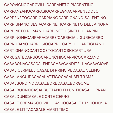
CAROVIGNO
CAROVILLI
CARPANETO PIACENTINO
CARPANZANO
CARPASIO
CARPEGNA
CARPENEDOLO
CARPENETO
CARPI
CARPIANO
CARPIGNANO SALENTINO
CARPIGNANO SESIA
CARPINETI
CARPINETO DELLA NORA
CARPINETO ROMANO
CARPINETO SINELLO
CARPINO
CARPINONE
CARRARA
CARRE'
CARREGA LIGURE
CARRO
CARRODANO
CARROSIO
CARRU'
CARSOLI
CARTIGLIANO
CARTIGNANO
CARTOCETO
CARTOSIO
CARTURA
CARUGATE
CARUGO
CARUNCHIO
CARVICO
CARZANO
CASABONA
CASACALENDA
CASACANDITELLA
CASAGIOVE
CASAL CERMELLI
CASAL DI PRINCIPE
CASAL VELINO
CASALANGUIDA
CASALATTICO
CASALBELTRAME
CASALBORDINO
CASALBORE
CASALBORGONE
CASALBUONO
CASALBUTTANO ED UNITI
CASALCIPRANO
CASALDUNI
CASALE CORTE CERRO
CASALE CREMASCO-VIDOLASCO
CASALE DI SCODOSIA
CASALE LITTA
CASALE MARITTIMO