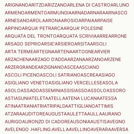
ARIGNANO
ARITZO
ARIZZANO
ARLENA DI CASTRO
ARLUNO
ARMENO
ARMENTO
ARMUNGIA
ARNAD
ARNARA
ARNASCO
ARNESANO
AROLA
ARONA
AROSIO
ARPAIA
ARPAISE
ARPINO
ARQUA' PETRARCA
ARQUA' POLESINE
ARQUATA DEL TRONTO
ARQUATA SCRIVIA
ARRE
ARRONE
ARSAGO SEPRIO
ARSIE'
ARSIERO
ARSITA
ARSOLI
ARTA TERME
ARTEGNA
ARTENA
ARTOGNE
ARVIER
ARZACHENA
ARZAGO D'ADDA
ARZANA
ARZANO
ARZENE
ARZERGRANDE
ARZIGNANO
ASCEA
ASCIANO
ASCOLI PICENO
ASCOLI SATRIANO
ASCREA
ASIAGO
ASIGLIANO VENETO
ASIGLIANO VERCELLESE
ASOLA
ASOLO
ASSAGO
ASSEMINI
ASSISI
ASSO
ASSOLO
ASSORO
ASTI
ASUNI
ATELETA
ATELLA
ATENA LUCANA
ATESSA
ATINA
ATRANI
ATRI
ATRIPALDA
ATTIGLIANO
ATTIMIS
ATZARA
AUDITORE
AUGUSTA
AULETTA
AULLA
AURANO
AURIGO
AURONZO DI CADORE
AUSONIA
AUSTIS
AVEGNO
AVELENGO .HAFLING.
AVELLA
AVELLINO
AVERARA
AVERSA