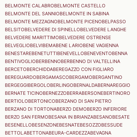
BELMONTE CALABRO
BELMONTE CASTELLO
BELMONTE DEL SANNIO
BELMONTE IN SABINA
BELMONTE MEZZAGNO
BELMONTE PICENO
BELPASSO
BELSITO
BELVEDERE DI SPINELLO
BELVEDERE LANGHE
BELVEDERE MARITTIMO
BELVEDERE OSTRENSE
BELVEGLIO
BELVI
BEMA
BENE LARIO
BENE VAGIENNA
BENESTARE
BENETUTTI
BENEVELLO
BENEVENTO
BENNA
BENTIVOGLIO
BERBENNO
BERBENNO DI VALTELLINA
BERCETO
BERCHIDDA
BEREGAZZO CON FIGLIARO
BEREGUARDO
BERGAMASCO
BERGAMO
BERGANTINO
BERGEGGI
BERGOLO
BERLINGO
BERNALDA
BERNAREGGIO
BERNATE TICINO
BERNEZZO
BERRA
BERSONE
BERTINORO
BERTIOLO
BERTONICO
BERZANO DI SAN PIETRO
BERZANO DI TORTONA
BERZO DEMO
BERZO INFERIORE
BERZO SAN FERMO
BESANA IN BRIANZA
BESANO
BESATE
BESENELLO
BESENZONE
BESNATE
BESOZZO
BESSUDE
BETTOLA
BETTONA
BEURA-CARDEZZA
BEVAGNA