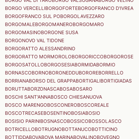
BORGO VAL DI TARO
BORGO VALSUGANA
BORGO VELINO
BORGO VERCELLI
BORGOFORTE
BORGOFRANCO D'IVREA
BORGOFRANCO SUL PO
BORGOLAVEZZARO
BORGOMALE
BORGOMANERO
BORGOMARO
BORGOMASINO
BORGONE SUSA
BORGONOVO VAL TIDONE
BORGORATTO ALESSANDRINO
BORGORATTO MORMOROLO
BORGORICCO
BORGOROSE
BORGOSATOLLO
BORGOSESIA
BORMIDA
BORMIO
BORNASCO
BORNO
BORONEDDU
BORORE
BORRELLO
BORRIANA
BORSO DEL GRAPPA
BORTIGALI
BORTIGIADAS
BORUTTA
BORZONASCA
BOSA
BOSARO
BOSCHI SANT'ANNA
BOSCO CHIESANUOVA
BOSCO MARENGO
BOSCONERO
BOSCOREALE
BOSCOTRECASE
BOSENTINO
BOSIA
BOSIO
BOSISIO PARINI
BOSNASCO
BOSSICO
BOSSOLASCO
BOTRICELLO
BOTRUGNO
BOTTANUCO
BOTTICINO
BOTTIDDA
BOVA
BOVA MARINA
BOVALINO
BOVEGNO