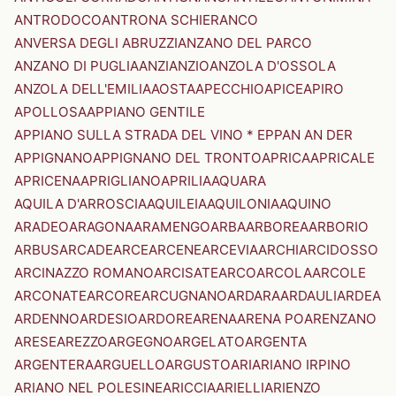
ANTRODOCO
ANTRONA SCHIERANCO
ANVERSA DEGLI ABRUZZI
ANZANO DEL PARCO
ANZANO DI PUGLIA
ANZI
ANZIO
ANZOLA D'OSSOLA
ANZOLA DELL'EMILIA
AOSTA
APECCHIO
APICE
APIRO
APOLLOSA
APPIANO GENTILE
APPIANO SULLA STRADA DEL VINO * EPPAN AN DER
APPIGNANO
APPIGNANO DEL TRONTO
APRICA
APRICALE
APRICENA
APRIGLIANO
APRILIA
AQUARA
AQUILA D'ARROSCIA
AQUILEIA
AQUILONIA
AQUINO
ARADEO
ARAGONA
ARAMENGO
ARBA
ARBOREA
ARBORIO
ARBUS
ARCADE
ARCE
ARCENE
ARCEVIA
ARCHI
ARCIDOSSO
ARCINAZZO ROMANO
ARCISATE
ARCO
ARCOLA
ARCOLE
ARCONATE
ARCORE
ARCUGNANO
ARDARA
ARDAULI
ARDEA
ARDENNO
ARDESIO
ARDORE
ARENA
ARENA PO
ARENZANO
ARESE
AREZZO
ARGEGNO
ARGELATO
ARGENTA
ARGENTERA
ARGUELLO
ARGUSTO
ARI
ARIANO IRPINO
ARIANO NEL POLESINE
ARICCIA
ARIELLI
ARIENZO