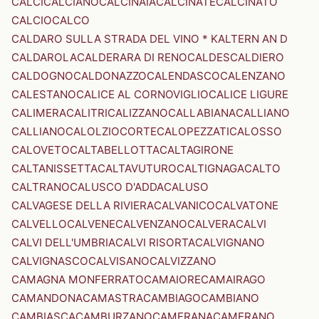
CALCI
CALCIANO
CALCINAIA
CALCINATE
CALCINATO
CALCIO
CALCO
CALDARO SULLA STRADA DEL VINO * KALTERN AN D
CALDAROLA
CALDERARA DI RENO
CALDES
CALDIERO
CALDOGNO
CALDONAZZO
CALENDASCO
CALENZANO
CALESTANO
CALICE AL CORNOVIGLIO
CALICE LIGURE
CALIMERA
CALITRI
CALIZZANO
CALLABIANA
CALLIANO
CALLIANO
CALOLZIOCORTE
CALOPEZZATI
CALOSSO
CALOVETO
CALTABELLOTTA
CALTAGIRONE
CALTANISSETTA
CALTAVUTURO
CALTIGNAGA
CALTO
CALTRANO
CALUSCO D'ADDA
CALUSO
CALVAGESE DELLA RIVIERA
CALVANICO
CALVATONE
CALVELLO
CALVENE
CALVENZANO
CALVERA
CALVI
CALVI DELL'UMBRIA
CALVI RISORTA
CALVIGNANO
CALVIGNASCO
CALVISANO
CALVIZZANO
CAMAGNA MONFERRATO
CAMAIORE
CAMAIRAGO
CAMANDONA
CAMASTRA
CAMBIAGO
CAMBIANO
CAMBIASCA
CAMBURZANO
CAMERANA
CAMERANO