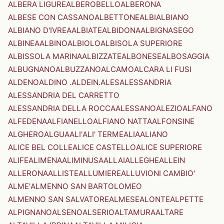
ALBERA LIGURE
ALBEROBELLO
ALBERONA
ALBESE CON CASSANO
ALBETTONE
ALBI
ALBIANO
ALBIANO D'IVREA
ALBIATE
ALBIDONA
ALBIGNASEGO
ALBINEA
ALBINO
ALBIOLO
ALBISOLA SUPERIORE
ALBISSOLA MARINA
ALBIZZATE
ALBONESE
ALBOSAGGIA
ALBUGNANO
ALBUZZANO
ALCAMO
ALCARA LI FUSI
ALDENO
ALDINO .ALDEIN.
ALES
ALESSANDRIA
ALESSANDRIA DEL CARRETTO
ALESSANDRIA DELLA ROCCA
ALESSANO
ALEZIO
ALFANO
ALFEDENA
ALFIANELLO
ALFIANO NATTA
ALFONSINE
ALGHERO
ALGUA
ALI'
ALI' TERME
ALIA
ALIANO
ALICE BEL COLLE
ALICE CASTELLO
ALICE SUPERIORE
ALIFE
ALIMENA
ALIMINUSA
ALLAI
ALLEGHE
ALLEIN
ALLERONA
ALLISTE
ALLUMIERE
ALLUVIONI CAMBIO'
ALME'
ALMENNO SAN BARTOLOMEO
ALMENNO SAN SALVATORE
ALMESE
ALONTE
ALPETTE
ALPIGNANO
ALSENO
ALSERIO
ALTAMURA
ALTARE