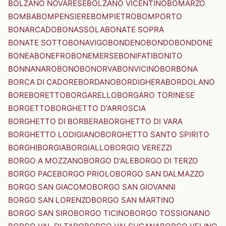
BOLZANO NOVARESE
BOLZANO VICENTINO
BOMARZO
BOMBA
BOMPENSIERE
BOMPIETRO
BOMPORTO
BONARCADO
BONASSOLA
BONATE SOPRA
BONATE SOTTO
BONAVIGO
BONDENO
BONDO
BONDONE
BONEA
BONEFRO
BONEMERSE
BONIFATI
BONITO
BONNANARO
BONO
BONORVA
BONVICINO
BORBONA
BORCA DI CADORE
BORDANO
BORDIGHERA
BORDOLANO
BORE
BORETTO
BORGARELLO
BORGARO TORINESE
BORGETTO
BORGHETTO D'ARROSCIA
BORGHETTO DI BORBERA
BORGHETTO DI VARA
BORGHETTO LODIGIANO
BORGHETTO SANTO SPIRITO
BORGHI
BORGIA
BORGIALLO
BORGIO VEREZZI
BORGO A MOZZANO
BORGO D'ALE
BORGO DI TERZO
BORGO PACE
BORGO PRIOLO
BORGO SAN DALMAZZO
BORGO SAN GIACOMO
BORGO SAN GIOVANNI
BORGO SAN LORENZO
BORGO SAN MARTINO
BORGO SAN SIRO
BORGO TICINO
BORGO TOSSIGNANO