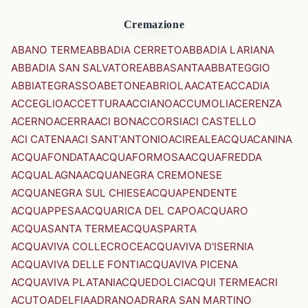
Cremazione
ABANO TERME
ABBADIA CERRETO
ABBADIA LARIANA
ABBADIA SAN SALVATORE
ABBASANTA
ABBATEGGIO
ABBIATEGRASSO
ABETONE
ABRIOLA
ACATE
ACCADIA
ACCEGLIO
ACCETTURA
ACCIANO
ACCUMOLI
ACERENZA
ACERNO
ACERRA
ACI BONACCORSI
ACI CASTELLO
ACI CATENA
ACI SANT'ANTONIO
ACIREALE
ACQUACANINA
ACQUAFONDATA
ACQUAFORMOSA
ACQUAFREDDA
ACQUALAGNA
ACQUANEGRA CREMONESE
ACQUANEGRA SUL CHIESE
ACQUAPENDENTE
ACQUAPPESA
ACQUARICA DEL CAPO
ACQUARO
ACQUASANTA TERME
ACQUASPARTA
ACQUAVIVA COLLECROCE
ACQUAVIVA D'ISERNIA
ACQUAVIVA DELLE FONTI
ACQUAVIVA PICENA
ACQUAVIVA PLATANI
ACQUEDOLCI
ACQUI TERME
ACRI
ACUTO
ADELFIA
ADRANO
ADRARA SAN MARTINO