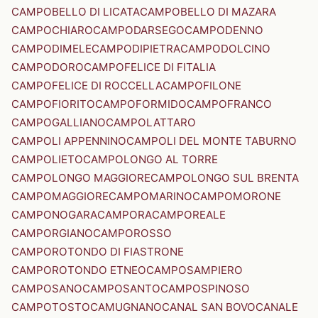
CAMPOBELLO DI LICATA
CAMPOBELLO DI MAZARA
CAMPOCHIARO
CAMPODARSEGO
CAMPODENNO
CAMPODIMELE
CAMPODIPIETRA
CAMPODOLCINO
CAMPODORO
CAMPOFELICE DI FITALIA
CAMPOFELICE DI ROCCELLA
CAMPOFILONE
CAMPOFIORITO
CAMPOFORMIDO
CAMPOFRANCO
CAMPOGALLIANO
CAMPOLATTARO
CAMPOLI APPENNINO
CAMPOLI DEL MONTE TABURNO
CAMPOLIETO
CAMPOLONGO AL TORRE
CAMPOLONGO MAGGIORE
CAMPOLONGO SUL BRENTA
CAMPOMAGGIORE
CAMPOMARINO
CAMPOMORONE
CAMPONOGARA
CAMPORA
CAMPOREALE
CAMPORGIANO
CAMPOROSSO
CAMPOROTONDO DI FIASTRONE
CAMPOROTONDO ETNEO
CAMPOSAMPIERO
CAMPOSANO
CAMPOSANTO
CAMPOSPINOSO
CAMPOTOSTO
CAMUGNANO
CANAL SAN BOVO
CANALE