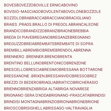
BOVES
BOVEZZO
BOVILLE ERNICA
BOVINO
BOVISIO-MASCIAGO
BOVOLENTA
BOVOLONE
BOZZOLE
BOZZOLO
BRA
BRACCA
BRACCIANO
BRACIGLIANO
BRAIES .PRAGS.
BRALLO DI PREGOLA
BRANCALEONE
BRANDICO
BRANDIZZO
BRANZI
BRAONE
BREBBIA
BREDA DI PIAVE
BREGANO
BREGANZE
BREGNANO
BREGUZZO
BREIA
BREMBATE
BREMBATE DI SOPRA
BREMBILLA
BREMBIO
BREME
BRENDOLA
BRENNA
BRENNERO .BRENNER.
BRENO
BRENTA
BRENTINO BELLUNO
BRENTONICO
BRENZONE
BRESCELLO
BRESCIA
BRESIMO
BRESSANA BOTTARONE
BRESSANONE .BRIXEN.
BRESSANVIDO
BRESSO
BREZ
BREZZO DI BEDERO
BRIAGLIA
BRIATICO
BRICHERASIO
BRIENNO
BRIENZA
BRIGA ALTA
BRIGA NOVARESE
BRIGNANO GERA D'ADDA
BRIGNANO-FRASCATA
BRINDISI
BRINDISI MONTAGNA
BRINZIO
BRIONA
BRIONE
BRIONE
BRIOSCO
BRISIGHELLA
BRISSAGO-VALTRAVAGLIA