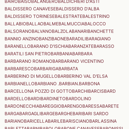
BAIRO
BAISO
BALANGERO
BALDICHIERI D'ASTI
BALDISSERO CANAVESE
BALDISSERO D'ALBA
BALDISSERO TORINESE
BALESTRATE
BALESTRINO
BALLABIO
BALLAO
BALME
BALMUCCIA
BALOCCO
BALSORANO
BALVANO
BALZOLA
BANARI
BANCHETTE
BANNIO ANZINO
BANZI
BAONE
BARADILI
BARAGIANO
BARANELLO
BARANO D'ISCHIA
BARANZATE
BARASSO
BARATILI SAN PIETRO
BARBANIA
BARBARA
BARBARANO ROMANO
BARBARANO VICENTINO
BARBARESCO
BARBARIGA
BARBATA
BARBERINO DI MUGELLO
BARBERINO VAL D'ELSA
BARBIANELLO
BARBIANO .BARBIAN.
BARBONA
BARCELLONA POZZO DI GOTTO
BARCHI
BARCIS
BARD
BARDELLO
BARDI
BARDINETO
BARDOLINO
BARDONECCHIA
BAREGGIO
BARENGO
BARESSA
BARETE
BARGA
BARGAGLI
BARGE
BARGHE
BARI
BARI SARDO
BARIANO
BARICELLA
BARILE
BARISCIANO
BARLASSINA
BARLETTA
BARNI
BAROLO
BARONE CANAVESE
BARONISSI