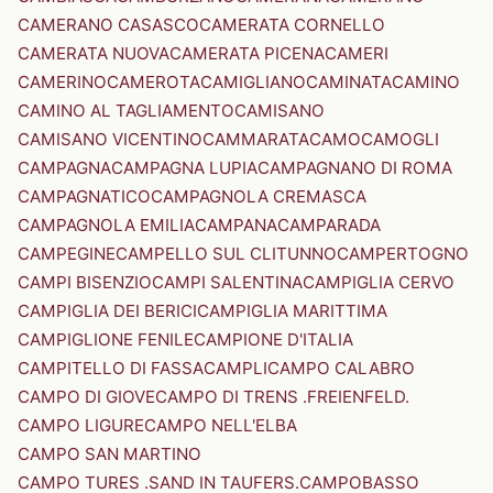
CAMERANO CASASCO
CAMERATA CORNELLO
CAMERATA NUOVA
CAMERATA PICENA
CAMERI
CAMERINO
CAMEROTA
CAMIGLIANO
CAMINATA
CAMINO
CAMINO AL TAGLIAMENTO
CAMISANO
CAMISANO VICENTINO
CAMMARATA
CAMO
CAMOGLI
CAMPAGNA
CAMPAGNA LUPIA
CAMPAGNANO DI ROMA
CAMPAGNATICO
CAMPAGNOLA CREMASCA
CAMPAGNOLA EMILIA
CAMPANA
CAMPARADA
CAMPEGINE
CAMPELLO SUL CLITUNNO
CAMPERTOGNO
CAMPI BISENZIO
CAMPI SALENTINA
CAMPIGLIA CERVO
CAMPIGLIA DEI BERICI
CAMPIGLIA MARITTIMA
CAMPIGLIONE FENILE
CAMPIONE D'ITALIA
CAMPITELLO DI FASSA
CAMPLI
CAMPO CALABRO
CAMPO DI GIOVE
CAMPO DI TRENS .FREIENFELD.
CAMPO LIGURE
CAMPO NELL'ELBA
CAMPO SAN MARTINO
CAMPO TURES .SAND IN TAUFERS.
CAMPOBASSO