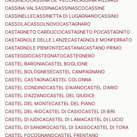
CASSIGLIO
CASSINA DE' PECCHI
CASSINA RIZZARDI
CASSINA VALSASSINA
CASSINASCO
CASSINE
CASSINELLE
CASSINETTA DI LUGAGNANO
CASSINO
CASSOLA
CASSOLNOVO
CASTAGNARO
CASTAGNETO CARDUCCI
CASTAGNETO PO
CASTAGNITO
CASTAGNOLE DELLE LANZE
CASTAGNOLE MONFERRATO
CASTAGNOLE PIEMONTE
CASTANA
CASTANO PRIMO
CASTEGGIO
CASTEGNATO
CASTEGNERO
CASTEL BARONIA
CASTEL BOGLIONE
CASTEL BOLOGNESE
CASTEL CAMPAGNANO
CASTEL CASTAGNA
CASTEL COLONNA
CASTEL CONDINO
CASTEL D'AIANO
CASTEL D'ARIO
CASTEL D'AZZANO
CASTEL DEL GIUDICE
CASTEL DEL MONTE
CASTEL DEL PIANO
CASTEL DEL RIO
CASTEL DI CASIO
CASTEL DI IERI
CASTEL DI IUDICA
CASTEL DI LAMA
CASTEL DI LUCIO
CASTEL DI SANGRO
CASTEL DI SASSO
CASTEL DI TORA
CASTEL FOCOGNANO
CASTEL FRENTANO