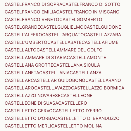
CASTELFRANCO DI SOPRA
CASTELFRANCO DI SOTTO
CASTELFRANCO EMILIA
CASTELFRANCO IN MISCANO
CASTELFRANCO VENETO
CASTELGOMBERTO
CASTELGRANDE
CASTELGUGLIELMO
CASTELGUIDONE
CASTELL'ALFERO
CASTELL'ARQUATO
CASTELL'AZZARA
CASTELL'UMBERTO
CASTELLABATE
CASTELLAFIUME
CASTELLALTO
CASTELLAMMARE DEL GOLFO
CASTELLAMMARE DI STABIA
CASTELLAMONTE
CASTELLANA GROTTE
CASTELLANA SICULA
CASTELLANETA
CASTELLANIA
CASTELLANZA
CASTELLAR
CASTELLAR GUIDOBONO
CASTELLARANO
CASTELLARO
CASTELLAVAZZO
CASTELLAZZO BORMIDA
CASTELLAZZO NOVARESE
CASTELLEONE
CASTELLEONE DI SUASA
CASTELLERO
CASTELLETTO CERVO
CASTELLETTO D'ERRO
CASTELLETTO D'ORBA
CASTELLETTO DI BRANDUZZO
CASTELLETTO MERLI
CASTELLETTO MOLINA