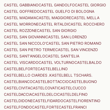
CASTEL GABBIANO
CASTEL GANDOLFO
CASTEL GIORGIO
CASTEL GOFFREDO
CASTEL GUELFO DI BOLOGNA
CASTEL MADAMA
CASTEL MAGGIORE
CASTEL MELLA
CASTEL MORRONE
CASTEL RITALDI
CASTEL ROCCHERO
CASTEL ROZZONE
CASTEL SAN GIORGIO
CASTEL SAN GIOVANNI
CASTEL SAN LORENZO
CASTEL SAN NICCOLO'
CASTEL SAN PIETRO ROMANO
CASTEL SAN PIETRO TERME
CASTEL SAN VINCENZO
CASTEL SANT'ANGELO
CASTEL SANT'ELIA
CASTEL VISCARDO
CASTEL VOLTURNO
CASTELBALDO
CASTELBELFORTE
CASTELBELLINO
CASTELBELLO CIARDES .KASTELBELL TSCHARS.
CASTELBIANCO
CASTELBOTTACCIO
CASTELBUONO
CASTELCIVITA
CASTELCOVATI
CASTELCUCCO
CASTELDACCIA
CASTELDELCI
CASTELDELFINO
CASTELDIDONE
CASTELFIDARDO
CASTELFIORENTINO
CASTELFONDO
CASTELFORTE
CASTELFRANCI