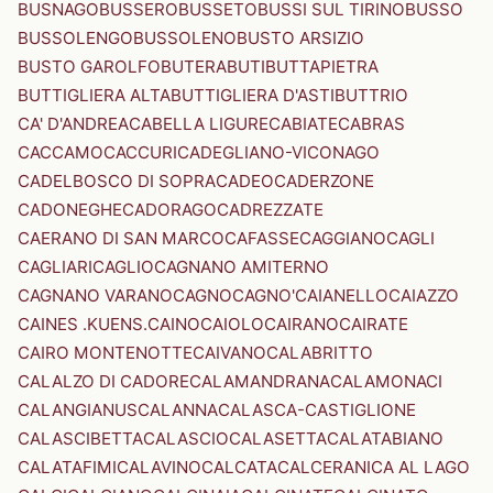
BUSNAGO
BUSSERO
BUSSETO
BUSSI SUL TIRINO
BUSSO
BUSSOLENGO
BUSSOLENO
BUSTO ARSIZIO
BUSTO GAROLFO
BUTERA
BUTI
BUTTAPIETRA
BUTTIGLIERA ALTA
BUTTIGLIERA D'ASTI
BUTTRIO
CA' D'ANDREA
CABELLA LIGURE
CABIATE
CABRAS
CACCAMO
CACCURI
CADEGLIANO-VICONAGO
CADELBOSCO DI SOPRA
CADEO
CADERZONE
CADONEGHE
CADORAGO
CADREZZATE
CAERANO DI SAN MARCO
CAFASSE
CAGGIANO
CAGLI
CAGLIARI
CAGLIO
CAGNANO AMITERNO
CAGNANO VARANO
CAGNO
CAGNO'
CAIANELLO
CAIAZZO
CAINES .KUENS.
CAINO
CAIOLO
CAIRANO
CAIRATE
CAIRO MONTENOTTE
CAIVANO
CALABRITTO
CALALZO DI CADORE
CALAMANDRANA
CALAMONACI
CALANGIANUS
CALANNA
CALASCA-CASTIGLIONE
CALASCIBETTA
CALASCIO
CALASETTA
CALATABIANO
CALATAFIMI
CALAVINO
CALCATA
CALCERANICA AL LAGO