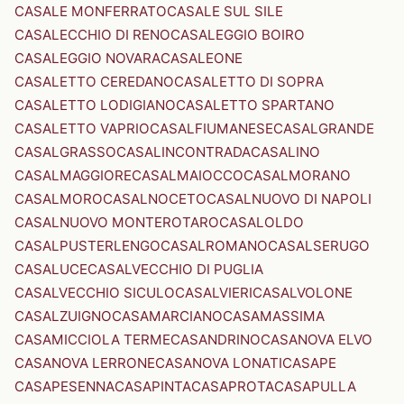
CASALE MONFERRATO
CASALE SUL SILE
CASALECCHIO DI RENO
CASALEGGIO BOIRO
CASALEGGIO NOVARA
CASALEONE
CASALETTO CEREDANO
CASALETTO DI SOPRA
CASALETTO LODIGIANO
CASALETTO SPARTANO
CASALETTO VAPRIO
CASALFIUMANESE
CASALGRANDE
CASALGRASSO
CASALINCONTRADA
CASALINO
CASALMAGGIORE
CASALMAIOCCO
CASALMORANO
CASALMORO
CASALNOCETO
CASALNUOVO DI NAPOLI
CASALNUOVO MONTEROTARO
CASALOLDO
CASALPUSTERLENGO
CASALROMANO
CASALSERUGO
CASALUCE
CASALVECCHIO DI PUGLIA
CASALVECCHIO SICULO
CASALVIERI
CASALVOLONE
CASALZUIGNO
CASAMARCIANO
CASAMASSIMA
CASAMICCIOLA TERME
CASANDRINO
CASANOVA ELVO
CASANOVA LERRONE
CASANOVA LONATI
CASAPE
CASAPESENNA
CASAPINTA
CASAPROTA
CASAPULLA