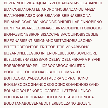
BEVERINO
BEVILACQUA
BEZZECCA
BIANCAVILLA
BIANCHI
BIANCO
BIANDRATE
BIANDRONNO
BIANZANO
BIANZE'
BIANZONE
BIASSONO
BIBBIANO
BIBBIENA
BIBBONA
BIBIANA
BICCARI
BICINICCO
BIDONI'
BIELLA
BIENNO
BIENO
BIENTINA
BIGARELLO
BINAGO
BINASCO
BINETTO
BIOGLIO
BIONAZ
BIONE
BIRORI
BISACCIA
BISACQUINO
BISCEGLIE
BISEGNA
BISENTI
BISIGNANO
BISTAGNO
BISUSCHIO
BITETTO
BITONTO
BITRITTO
BITTI
BIVONA
BIVONGI
BIZZARONE
BLEGGIO INFERIORE
BLEGGIO SUPERIORE
BLELLO
BLERA
BLESSAGNO
BLEVIO
BLUFI
BOARA PISANI
BOBBIO
BOBBIO PELLICE
BOCA
BOCCHIGLIERO
BOCCIOLETO
BOCENAGO
BODIO LOMNAGO
BOFFALORA D'ADDA
BOFFALORA SOPRA TICINO
BOGLIASCO
BOGNANCO
BOGOGNO
BOIANO
BOISSANO
BOLANO
BOLBENO
BOLGARE
BOLLATE
BOLLENGO
BOLOGNA
BOLOGNANO
BOLOGNETTA
BOLOGNOLA
BOLOTANA
BOLSENA
BOLTIERE
BOLZANO .BOZEN.