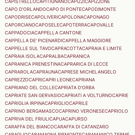
CAPISTRELLO
CAPITIGNANO
CAPIZZI
CAPIZZONE
CAPO D'ORLANDO
CAPO DI PONTE
CAPODIMONTE
CAPODRISE
CAPOLIVERI
CAPOLONA
CAPONAGO
CAPORCIANO
CAPOSELE
CAPOTERRA
CAPOVALLE
CAPPADOCIA
CAPPELLA CANTONE
CAPPELLA DE' PICENARDI
CAPPELLA MAGGIORE
CAPPELLE SUL TAVO
CAPRACOTTA
CAPRAIA E LIMITE
CAPRAIA ISOLA
CAPRALBA
CAPRANICA
CAPRANICA PRENESTINA
CAPRARICA DI LECCE
CAPRAROLA
CAPRAUNA
CAPRESE MICHELANGELO
CAPREZZO
CAPRI
CAPRI LEONE
CAPRIANA
CAPRIANO DEL COLLE
CAPRIATA D'ORBA
CAPRIATE SAN GERVASIO
CAPRIATI A VOLTURNO
CAPRIE
CAPRIGLIA IRPINA
CAPRIGLIO
CAPRILE
CAPRINO BERGAMASCO
CAPRINO VERONESE
CAPRIOLO
CAPRIVA DEL FRIULI
CAPUA
CAPURSO
CARAFFA DEL BIANCO
CARAFFA DI CATANZARO
CARAGLIO
CARAMAGNA PIEMONTE
CARAMANICO TERME