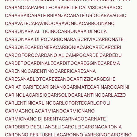
CARANO
CARAPELLE
CARAPELLE CALVISIO
CARASCO
CARASSAI
CARATE BRIANZA
CARATE URIO
CARAVAGGIO
CARAVATE
CARAVINO
CARAVONICA
CARBOGNANO
CARBONARA AL TICINO
CARBONARA DI NOLA
CARBONARA DI PO
CARBONARA SCRIVIA
CARBONATE
CARBONE
CARBONERA
CARBONIA
CARCARE
CARCERI
CARCOFORO
CARDANO AL CAMPO
CARDE'
CARDEDU
CARDETO
CARDINALE
CARDITO
CAREGGINE
CAREMA
CARENNO
CARENTINO
CARERI
CARESANA
CARESANABLOT
CAREZZANO
CARFIZZI
CARGEGHE
CARIATI
CARIFE
CARIGNANO
CARIMATE
CARINARO
CARINI
CARINOLA
CARISIO
CARISOLO
CARLANTINO
CARLAZZO
CARLENTINI
CARLINO
CARLOFORTE
CARLOPOLI
CARMAGNOLA
CARMIANO
CARMIGNANO
CARMIGNANO DI BRENTA
CARNAGO
CARNATE
CAROBBIO DEGLI ANGELI
CAROLEI
CARONA
CARONIA
CARONNO PERTUSELLA
CARONNO VARESINO
CAROSINO