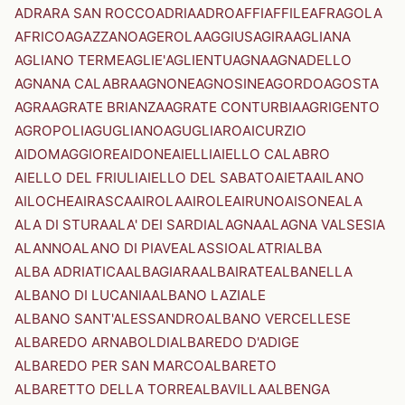
ADRARA SAN ROCCO
ADRIA
ADRO
AFFI
AFFILE
AFRAGOLA
AFRICO
AGAZZANO
AGEROLA
AGGIUS
AGIRA
AGLIANA
AGLIANO TERME
AGLIE'
AGLIENTU
AGNA
AGNADELLO
AGNANA CALABRA
AGNONE
AGNOSINE
AGORDO
AGOSTA
AGRA
AGRATE BRIANZA
AGRATE CONTURBIA
AGRIGENTO
AGROPOLI
AGUGLIANO
AGUGLIARO
AICURZIO
AIDOMAGGIORE
AIDONE
AIELLI
AIELLO CALABRO
AIELLO DEL FRIULI
AIELLO DEL SABATO
AIETA
AILANO
AILOCHE
AIRASCA
AIROLA
AIROLE
AIRUNO
AISONE
ALA
ALA DI STURA
ALA' DEI SARDI
ALAGNA
ALAGNA VALSESIA
ALANNO
ALANO DI PIAVE
ALASSIO
ALATRI
ALBA
ALBA ADRIATICA
ALBAGIARA
ALBAIRATE
ALBANELLA
ALBANO DI LUCANIA
ALBANO LAZIALE
ALBANO SANT'ALESSANDRO
ALBANO VERCELLESE
ALBAREDO ARNABOLDI
ALBAREDO D'ADIGE
ALBAREDO PER SAN MARCO
ALBARETO
ALBARETTO DELLA TORRE
ALBAVILLA
ALBENGA