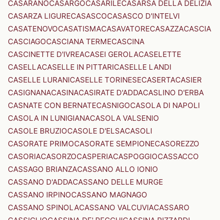
CASARANO
CASARGO
CASARILE
CASARSA DELLA DELIZIA
CASARZA LIGURE
CASASCO
CASASCO D'INTELVI
CASATENOVO
CASATISMA
CASAVATORE
CASAZZA
CASCIA
CASCIAGO
CASCIANA TERME
CASCINA
CASCINETTE D'IVREA
CASEI GEROLA
CASELETTE
CASELLA
CASELLE IN PITTARI
CASELLE LANDI
CASELLE LURANI
CASELLE TORINESE
CASERTA
CASIER
CASIGNANA
CASINA
CASIRATE D'ADDA
CASLINO D'ERBA
CASNATE CON BERNATE
CASNIGO
CASOLA DI NAPOLI
CASOLA IN LUNIGIANA
CASOLA VALSENIO
CASOLE BRUZIO
CASOLE D'ELSA
CASOLI
CASORATE PRIMO
CASORATE SEMPIONE
CASOREZZO
CASORIA
CASORZO
CASPERIA
CASPOGGIO
CASSACCO
CASSAGO BRIANZA
CASSANO ALLO IONIO
CASSANO D'ADDA
CASSANO DELLE MURGE
CASSANO IRPINO
CASSANO MAGNAGO
CASSANO SPINOLA
CASSANO VALCUVIA
CASSARO