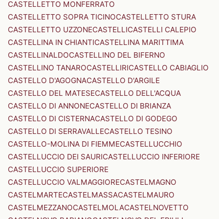
CASTELLETTO MONFERRATO
CASTELLETTO SOPRA TICINO
CASTELLETTO STURA
CASTELLETTO UZZONE
CASTELLI
CASTELLI CALEPIO
CASTELLINA IN CHIANTI
CASTELLINA MARITTIMA
CASTELLINALDO
CASTELLINO DEL BIFERNO
CASTELLINO TANARO
CASTELLIRI
CASTELLO CABIAGLIO
CASTELLO D'AGOGNA
CASTELLO D'ARGILE
CASTELLO DEL MATESE
CASTELLO DELL'ACQUA
CASTELLO DI ANNONE
CASTELLO DI BRIANZA
CASTELLO DI CISTERNA
CASTELLO DI GODEGO
CASTELLO DI SERRAVALLE
CASTELLO TESINO
CASTELLO-MOLINA DI FIEMME
CASTELLUCCHIO
CASTELLUCCIO DEI SAURI
CASTELLUCCIO INFERIORE
CASTELLUCCIO SUPERIORE
CASTELLUCCIO VALMAGGIORE
CASTELMAGNO
CASTELMARTE
CASTELMASSA
CASTELMAURO
CASTELMEZZANO
CASTELMOLA
CASTELNOVETTO