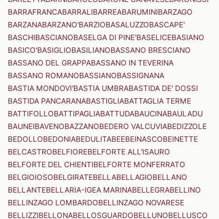
BARRAFRANCA
BARRALI
BARREA
BARUMINI
BARZAGO
BARZANA
BARZANO'
BARZIO
BASALUZZO
BASCAPE'
BASCHI
BASCIANO
BASELGA DI PINE'
BASELICE
BASIANO
BASICO'
BASIGLIO
BASILIANO
BASSANO BRESCIANO
BASSANO DEL GRAPPA
BASSANO IN TEVERINA
BASSANO ROMANO
BASSIANO
BASSIGNANA
BASTIA MONDOVI'
BASTIA UMBRA
BASTIDA DE' DOSSI
BASTIDA PANCARANA
BASTIGLIA
BATTAGLIA TERME
BATTIFOLLO
BATTIPAGLIA
BATTUDA
BAUCINA
BAULADU
BAUNEI
BAVENO
BAZZANO
BEDERO VALCUVIA
BEDIZZOLE
BEDOLLO
BEDONIA
BEDULITA
BEE
BEINASCO
BEINETTE
BELCASTRO
BELFIORE
BELFORTE ALL'ISAURO
BELFORTE DEL CHIENTI
BELFORTE MONFERRATO
BELGIOIOSO
BELGIRATE
BELLA
BELLAGIO
BELLANO
BELLANTE
BELLARIA-IGEA MARINA
BELLEGRA
BELLINO
BELLINZAGO LOMBARDO
BELLINZAGO NOVARESE
BELLIZZI
BELLONA
BELLOSGUARDO
BELLUNO
BELLUSCO