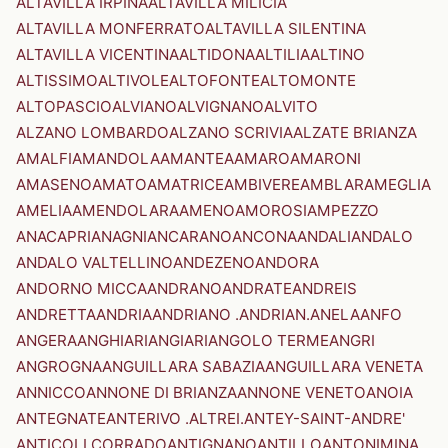
ALTAVILLA IRPINA
ALTAVILLA MILICIA
ALTAVILLA MONFERRATO
ALTAVILLA SILENTINA
ALTAVILLA VICENTINA
ALTIDONA
ALTILIA
ALTINO
ALTISSIMO
ALTIVOLE
ALTOFONTE
ALTOMONTE
ALTOPASCIO
ALVIANO
ALVIGNANO
ALVITO
ALZANO LOMBARDO
ALZANO SCRIVIA
ALZATE BRIANZA
AMALFI
AMANDOLA
AMANTEA
AMARO
AMARONI
AMASENO
AMATO
AMATRICE
AMBIVERE
AMBLAR
AMEGLIA
AMELIA
AMENDOLARA
AMENO
AMOROSI
AMPEZZO
ANACAPRI
ANAGNI
ANCARANO
ANCONA
ANDALI
ANDALO
ANDALO VALTELLINO
ANDEZENO
ANDORA
ANDORNO MICCA
ANDRANO
ANDRATE
ANDREIS
ANDRETTA
ANDRIA
ANDRIANO .ANDRIAN.
ANELA
ANFO
ANGERA
ANGHIARI
ANGIARI
ANGOLO TERME
ANGRI
ANGROGNA
ANGUILLARA SABAZIA
ANGUILLARA VENETA
ANNICCO
ANNONE DI BRIANZA
ANNONE VENETO
ANOIA
ANTEGNATE
ANTERIVO .ALTREI.
ANTEY-SAINT-ANDRE'
ANTICOLI CORRADO
ANTIGNANO
ANTILLO
ANTONIMINA