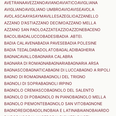
AVETRANA
AVEZZANO
AVIANO
AVIATICO
AVIGLIANA
AVIGLIANO
AVIGLIANO UMBRO
AVIO
AVISE
AVOLA
AVOLASCA
AYAS
AYMAVILLES
AZEGLIO
AZZANELLO
AZZANO D'ASTI
AZZANO DECIMO
AZZANO MELLA
AZZANO SAN PAOLO
AZZATE
AZZIO
AZZONE
BACENO
BACOLI
BADALUCCO
BADESI
BADIA .ABTEI.
BADIA CALAVENA
BADIA PAVESE
BADIA POLESINE
BADIA TEDALDA
BADOLATO
BAGALADI
BAGHERIA
BAGNACAVALLO
BAGNARA CALABRA
BAGNARA DI ROMAGNA
BAGNARIA
BAGNARIA ARSA
BAGNASCO
BAGNATICA
BAGNI DI LUCCA
BAGNO A RIPOLI
BAGNO DI ROMAGNA
BAGNOLI DEL TRIGNO
BAGNOLI DI SOPRA
BAGNOLI IRPINO
BAGNOLO CREMASCO
BAGNOLO DEL SALENTO
BAGNOLO DI PO
BAGNOLO IN PIANO
BAGNOLO MELLA
BAGNOLO PIEMONTE
BAGNOLO SAN VITO
BAGNONE
BAGNOREGIO
BAGOLINO
BAIA E LATINA
BAIANO
BAIARDO