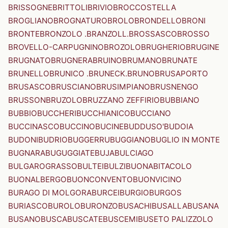
BRISSOGNE
BRITTOLI
BRIVIO
BROCCOSTELLA
BROGLIANO
BROGNATURO
BROLO
BRONDELLO
BRONI
BRONTE
BRONZOLO .BRANZOLL.
BROSSASCO
BROSSO
BROVELLO-CARPUGNINO
BROZOLO
BRUGHERIO
BRUGINE
BRUGNATO
BRUGNERA
BRUINO
BRUMANO
BRUNATE
BRUNELLO
BRUNICO .BRUNECK.
BRUNO
BRUSAPORTO
BRUSASCO
BRUSCIANO
BRUSIMPIANO
BRUSNENGO
BRUSSON
BRUZOLO
BRUZZANO ZEFFIRIO
BUBBIANO
BUBBIO
BUCCHERI
BUCCHIANICO
BUCCIANO
BUCCINASCO
BUCCINO
BUCINE
BUDDUSO'
BUDOIA
BUDONI
BUDRIO
BUGGERRU
BUGGIANO
BUGLIO IN MONTE
BUGNARA
BUGUGGIATE
BUJA
BULCIAGO
BULGAROGRASSO
BULTEI
BULZI
BUONABITACOLO
BUONALBERGO
BUONCONVENTO
BUONVICINO
BURAGO DI MOLGORA
BURCEI
BURGIO
BURGOS
BURIASCO
BUROLO
BURONZO
BUSACHI
BUSALLA
BUSANA
BUSANO
BUSCA
BUSCATE
BUSCEMI
BUSETO PALIZZOLO