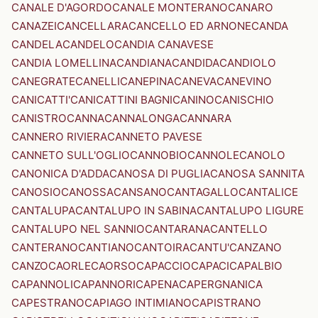
CANALE D'AGORDO
CANALE MONTERANO
CANARO
CANAZEI
CANCELLARA
CANCELLO ED ARNONE
CANDA
CANDELA
CANDELO
CANDIA CANAVESE
CANDIA LOMELLINA
CANDIANA
CANDIDA
CANDIOLO
CANEGRATE
CANELLI
CANEPINA
CANEVA
CANEVINO
CANICATTI'
CANICATTINI BAGNI
CANINO
CANISCHIO
CANISTRO
CANNA
CANNALONGA
CANNARA
CANNERO RIVIERA
CANNETO PAVESE
CANNETO SULL'OGLIO
CANNOBIO
CANNOLE
CANOLO
CANONICA D'ADDA
CANOSA DI PUGLIA
CANOSA SANNITA
CANOSIO
CANOSSA
CANSANO
CANTAGALLO
CANTALICE
CANTALUPA
CANTALUPO IN SABINA
CANTALUPO LIGURE
CANTALUPO NEL SANNIO
CANTARANA
CANTELLO
CANTERANO
CANTIANO
CANTOIRA
CANTU'
CANZANO
CANZO
CAORLE
CAORSO
CAPACCIO
CAPACI
CAPALBIO
CAPANNOLI
CAPANNORI
CAPENA
CAPERGNANICA
CAPESTRANO
CAPIAGO INTIMIANO
CAPISTRANO