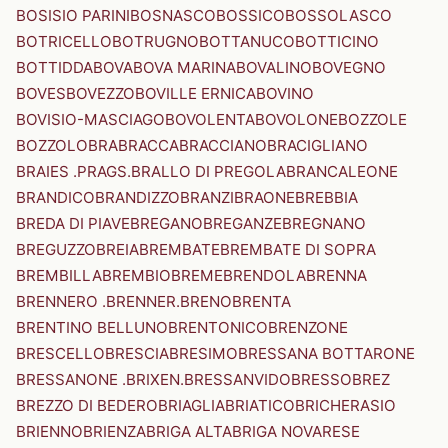
BOSISIO PARINI
BOSNASCO
BOSSICO
BOSSOLASCO
BOTRICELLO
BOTRUGNO
BOTTANUCO
BOTTICINO
BOTTIDDA
BOVA
BOVA MARINA
BOVALINO
BOVEGNO
BOVES
BOVEZZO
BOVILLE ERNICA
BOVINO
BOVISIO-MASCIAGO
BOVOLENTA
BOVOLONE
BOZZOLE
BOZZOLO
BRA
BRACCA
BRACCIANO
BRACIGLIANO
BRAIES .PRAGS.
BRALLO DI PREGOLA
BRANCALEONE
BRANDICO
BRANDIZZO
BRANZI
BRAONE
BREBBIA
BREDA DI PIAVE
BREGANO
BREGANZE
BREGNANO
BREGUZZO
BREIA
BREMBATE
BREMBATE DI SOPRA
BREMBILLA
BREMBIO
BREME
BRENDOLA
BRENNA
BRENNERO .BRENNER.
BRENO
BRENTA
BRENTINO BELLUNO
BRENTONICO
BRENZONE
BRESCELLO
BRESCIA
BRESIMO
BRESSANA BOTTARONE
BRESSANONE .BRIXEN.
BRESSANVIDO
BRESSO
BREZ
BREZZO DI BEDERO
BRIAGLIA
BRIATICO
BRICHERASIO
BRIENNO
BRIENZA
BRIGA ALTA
BRIGA NOVARESE