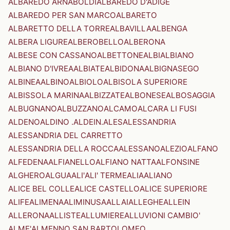
ALBAREDO ARNABOLDI
ALBAREDO D'ADIGE
ALBAREDO PER SAN MARCO
ALBARETO
ALBARETTO DELLA TORRE
ALBAVILLA
ALBENGA
ALBERA LIGURE
ALBEROBELLO
ALBERONA
ALBESE CON CASSANO
ALBETTONE
ALBI
ALBIANO
ALBIANO D'IVREA
ALBIATE
ALBIDONA
ALBIGNASEGO
ALBINEA
ALBINO
ALBIOLO
ALBISOLA SUPERIORE
ALBISSOLA MARINA
ALBIZZATE
ALBONESE
ALBOSAGGIA
ALBUGNANO
ALBUZZANO
ALCAMO
ALCARA LI FUSI
ALDENO
ALDINO .ALDEIN.
ALES
ALESSANDRIA
ALESSANDRIA DEL CARRETTO
ALESSANDRIA DELLA ROCCA
ALESSANO
ALEZIO
ALFANO
ALFEDENA
ALFIANELLO
ALFIANO NATTA
ALFONSINE
ALGHERO
ALGUA
ALI'
ALI' TERME
ALIA
ALIANO
ALICE BEL COLLE
ALICE CASTELLO
ALICE SUPERIORE
ALIFE
ALIMENA
ALIMINUSA
ALLAI
ALLEGHE
ALLEIN
ALLERONA
ALLISTE
ALLUMIERE
ALLUVIONI CAMBIO'
ALME'
ALMENNO SAN BARTOLOMEO