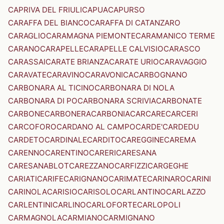
CAPRIVA DEL FRIULI
CAPUA
CAPURSO
CARAFFA DEL BIANCO
CARAFFA DI CATANZARO
CARAGLIO
CARAMAGNA PIEMONTE
CARAMANICO TERME
CARANO
CARAPELLE
CARAPELLE CALVISIO
CARASCO
CARASSAI
CARATE BRIANZA
CARATE URIO
CARAVAGGIO
CARAVATE
CARAVINO
CARAVONICA
CARBOGNANO
CARBONARA AL TICINO
CARBONARA DI NOLA
CARBONARA DI PO
CARBONARA SCRIVIA
CARBONATE
CARBONE
CARBONERA
CARBONIA
CARCARE
CARCERI
CARCOFORO
CARDANO AL CAMPO
CARDE'
CARDEDU
CARDETO
CARDINALE
CARDITO
CAREGGINE
CAREMA
CARENNO
CARENTINO
CARERI
CARESANA
CARESANABLOT
CAREZZANO
CARFIZZI
CARGEGHE
CARIATI
CARIFE
CARIGNANO
CARIMATE
CARINARO
CARINI
CARINOLA
CARISIO
CARISOLO
CARLANTINO
CARLAZZO
CARLENTINI
CARLINO
CARLOFORTE
CARLOPOLI
CARMAGNOLA
CARMIANO
CARMIGNANO