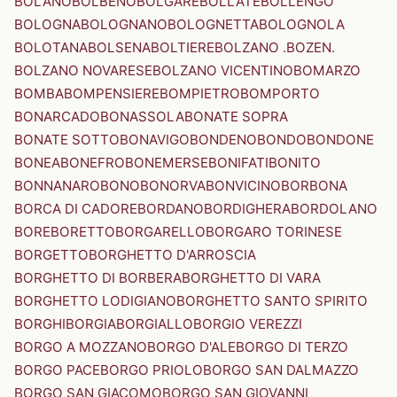
BOLANO
BOLBENO
BOLGARE
BOLLATE
BOLLENGO
BOLOGNA
BOLOGNANO
BOLOGNETTA
BOLOGNOLA
BOLOTANA
BOLSENA
BOLTIERE
BOLZANO .BOZEN.
BOLZANO NOVARESE
BOLZANO VICENTINO
BOMARZO
BOMBA
BOMPENSIERE
BOMPIETRO
BOMPORTO
BONARCADO
BONASSOLA
BONATE SOPRA
BONATE SOTTO
BONAVIGO
BONDENO
BONDO
BONDONE
BONEA
BONEFRO
BONEMERSE
BONIFATI
BONITO
BONNANARO
BONO
BONORVA
BONVICINO
BORBONA
BORCA DI CADORE
BORDANO
BORDIGHERA
BORDOLANO
BORE
BORETTO
BORGARELLO
BORGARO TORINESE
BORGETTO
BORGHETTO D'ARROSCIA
BORGHETTO DI BORBERA
BORGHETTO DI VARA
BORGHETTO LODIGIANO
BORGHETTO SANTO SPIRITO
BORGHI
BORGIA
BORGIALLO
BORGIO VEREZZI
BORGO A MOZZANO
BORGO D'ALE
BORGO DI TERZO
BORGO PACE
BORGO PRIOLO
BORGO SAN DALMAZZO
BORGO SAN GIACOMO
BORGO SAN GIOVANNI