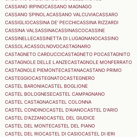
CASSANO IRPINO
CASSANO MAGNAGO
CASSANO SPINOLA
CASSANO VALCUVIA
CASSARO
CASSIGLIO
CASSINA DE' PECCHI
CASSINA RIZZARDI
CASSINA VALSASSINA
CASSINASCO
CASSINE
CASSINELLE
CASSINETTA DI LUGAGNANO
CASSINO
CASSOLA
CASSOLNOVO
CASTAGNARO
CASTAGNETO CARDUCCI
CASTAGNETO PO
CASTAGNITO
CASTAGNOLE DELLE LANZE
CASTAGNOLE MONFERRATO
CASTAGNOLE PIEMONTE
CASTANA
CASTANO PRIMO
CASTEGGIO
CASTEGNATO
CASTEGNERO
CASTEL BARONIA
CASTEL BOGLIONE
CASTEL BOLOGNESE
CASTEL CAMPAGNANO
CASTEL CASTAGNA
CASTEL COLONNA
CASTEL CONDINO
CASTEL D'AIANO
CASTEL D'ARIO
CASTEL D'AZZANO
CASTEL DEL GIUDICE
CASTEL DEL MONTE
CASTEL DEL PIANO
CASTEL DEL RIO
CASTEL DI CASIO
CASTEL DI IERI