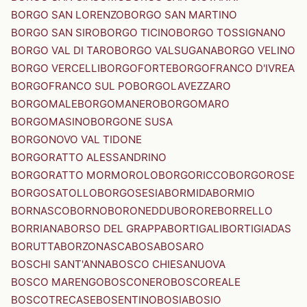
BORGO SAN LORENZO
BORGO SAN MARTINO
BORGO SAN SIRO
BORGO TICINO
BORGO TOSSIGNANO
BORGO VAL DI TARO
BORGO VALSUGANA
BORGO VELINO
BORGO VERCELLI
BORGOFORTE
BORGOFRANCO D'IVREA
BORGOFRANCO SUL PO
BORGOLAVEZZARO
BORGOMALE
BORGOMANERO
BORGOMARO
BORGOMASINO
BORGONE SUSA
BORGONOVO VAL TIDONE
BORGORATTO ALESSANDRINO
BORGORATTO MORMOROLO
BORGORICCO
BORGOROSE
BORGOSATOLLO
BORGOSESIA
BORMIDA
BORMIO
BORNASCO
BORNO
BORONEDDU
BORORE
BORRELLO
BORRIANA
BORSO DEL GRAPPA
BORTIGALI
BORTIGIADAS
BORUTTA
BORZONASCA
BOSA
BOSARO
BOSCHI SANT'ANNA
BOSCO CHIESANUOVA
BOSCO MARENGO
BOSCONERO
BOSCOREALE
BOSCOTRECASE
BOSENTINO
BOSIA
BOSIO