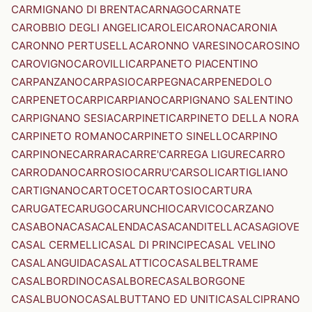
CARMIGNANO DI BRENTA
CARNAGO
CARNATE
CAROBBIO DEGLI ANGELI
CAROLEI
CARONA
CARONIA
CARONNO PERTUSELLA
CARONNO VARESINO
CAROSINO
CAROVIGNO
CAROVILLI
CARPANETO PIACENTINO
CARPANZANO
CARPASIO
CARPEGNA
CARPENEDOLO
CARPENETO
CARPI
CARPIANO
CARPIGNANO SALENTINO
CARPIGNANO SESIA
CARPINETI
CARPINETO DELLA NORA
CARPINETO ROMANO
CARPINETO SINELLO
CARPINO
CARPINONE
CARRARA
CARRE'
CARREGA LIGURE
CARRO
CARRODANO
CARROSIO
CARRU'
CARSOLI
CARTIGLIANO
CARTIGNANO
CARTOCETO
CARTOSIO
CARTURA
CARUGATE
CARUGO
CARUNCHIO
CARVICO
CARZANO
CASABONA
CASACALENDA
CASACANDITELLA
CASAGIOVE
CASAL CERMELLI
CASAL DI PRINCIPE
CASAL VELINO
CASALANGUIDA
CASALATTICO
CASALBELTRAME
CASALBORDINO
CASALBORE
CASALBORGONE
CASALBUONO
CASALBUTTANO ED UNITI
CASALCIPRANO