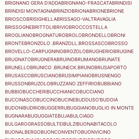
BRIGNANO GERA D'ADDA
BRIGNANO-FRASCATA
BRINDISI
BRINDISI MONTAGNA
BRINZIO
BRIONA
BRIONE
BRIONE
BRIOSCO
BRISIGHELLA
BRISSAGO-VALTRAVAGLIA
BRISSOGNE
BRITTOLI
BRIVIO
BROCCOSTELLA
BROGLIANO
BROGNATURO
BROLO
BRONDELLO
BRONI
BRONTE
BRONZOLO .BRANZOLL.
BROSSASCO
BROSSO
BROVELLO-CARPUGNINO
BROZOLO
BRUGHERIO
BRUGINE
BRUGNATO
BRUGNERA
BRUINO
BRUMANO
BRUNATE
BRUNELLO
BRUNICO .BRUNECK.
BRUNO
BRUSAPORTO
BRUSASCO
BRUSCIANO
BRUSIMPIANO
BRUSNENGO
BRUSSON
BRUZOLO
BRUZZANO ZEFFIRIO
BUBBIANO
BUBBIO
BUCCHERI
BUCCHIANICO
BUCCIANO
BUCCINASCO
BUCCINO
BUCINE
BUDDUSO'
BUDOIA
BUDONI
BUDRIO
BUGGERRU
BUGGIANO
BUGLIO IN MONTE
BUGNARA
BUGUGGIATE
BUJA
BULCIAGO
BULGAROGRASSO
BULTEI
BULZI
BUONABITACOLO
BUONALBERGO
BUONCONVENTO
BUONVICINO