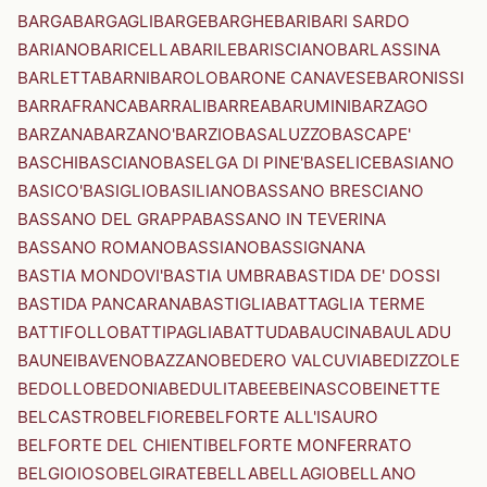
BARGA
BARGAGLI
BARGE
BARGHE
BARI
BARI SARDO
BARIANO
BARICELLA
BARILE
BARISCIANO
BARLASSINA
BARLETTA
BARNI
BAROLO
BARONE CANAVESE
BARONISSI
BARRAFRANCA
BARRALI
BARREA
BARUMINI
BARZAGO
BARZANA
BARZANO'
BARZIO
BASALUZZO
BASCAPE'
BASCHI
BASCIANO
BASELGA DI PINE'
BASELICE
BASIANO
BASICO'
BASIGLIO
BASILIANO
BASSANO BRESCIANO
BASSANO DEL GRAPPA
BASSANO IN TEVERINA
BASSANO ROMANO
BASSIANO
BASSIGNANA
BASTIA MONDOVI'
BASTIA UMBRA
BASTIDA DE' DOSSI
BASTIDA PANCARANA
BASTIGLIA
BATTAGLIA TERME
BATTIFOLLO
BATTIPAGLIA
BATTUDA
BAUCINA
BAULADU
BAUNEI
BAVENO
BAZZANO
BEDERO VALCUVIA
BEDIZZOLE
BEDOLLO
BEDONIA
BEDULITA
BEE
BEINASCO
BEINETTE
BELCASTRO
BELFIORE
BELFORTE ALL'ISAURO
BELFORTE DEL CHIENTI
BELFORTE MONFERRATO
BELGIOIOSO
BELGIRATE
BELLA
BELLAGIO
BELLANO