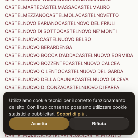
CASTELMARTE
CASTELMASSA
CASTELMAURO
CASTELMEZZANO
CASTELMOLA
CASTELNOVETTO
CASTELNOVO BARIANO
CASTELNOVO DEL FRIULI
CASTELNOVO DI SOTTO
CASTELNOVO NE' MONTI
CASTELNUOVO
CASTELNUOVO BELBO
CASTELNUOVO BERARDENGA
CASTELNUOVO BOCCA D'ADDA
CASTELNUOVO BORMIDA
CASTELNUOVO BOZZENTE
CASTELNUOVO CALCEA
CASTELNUOVO CILENTO
CASTELNUOVO DEL GARDA
CASTELNUOVO DELLA DAUNIA
CASTELNUOVO DI CEVA
CASTELNUOVO DI CONZA
CASTELNUOVO DI FARFA
CASTELNUOVO DI GARFAGNANA
Utilizziamo cookie tecnici per il corretto funzionamento
CASTELNUOVO DI PORTO
CASTELNUOVO DON BOSCO
del sito. Con il tuo consenso possiamo utilizzare cookie
CASTELNUOVO MAGRA
CASTELNUOVO NIGRA
statistici e pubblicitari.
Scopri di più
.
CASTELNUOVO PARANO
CASTELNUOVO RANGONE
Accetta
Rifiuta
CASTELNUOVO SCRIVIA
CASTELNUOVO VAL DI CECINA
CASTELPAGANO
CASTELPETROSO
CASTELPIZZUTO