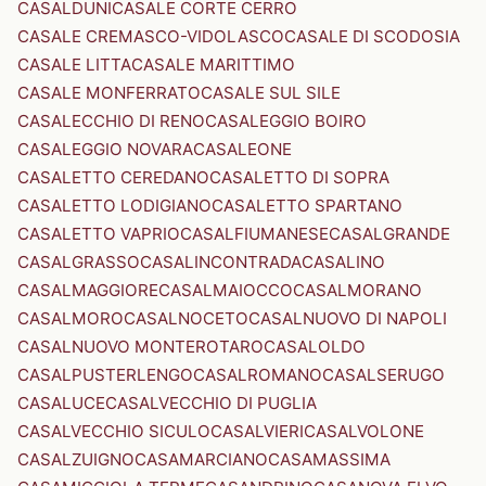
CASALDUNI
CASALE CORTE CERRO
CASALE CREMASCO-VIDOLASCO
CASALE DI SCODOSIA
CASALE LITTA
CASALE MARITTIMO
CASALE MONFERRATO
CASALE SUL SILE
CASALECCHIO DI RENO
CASALEGGIO BOIRO
CASALEGGIO NOVARA
CASALEONE
CASALETTO CEREDANO
CASALETTO DI SOPRA
CASALETTO LODIGIANO
CASALETTO SPARTANO
CASALETTO VAPRIO
CASALFIUMANESE
CASALGRANDE
CASALGRASSO
CASALINCONTRADA
CASALINO
CASALMAGGIORE
CASALMAIOCCO
CASALMORANO
CASALMORO
CASALNOCETO
CASALNUOVO DI NAPOLI
CASALNUOVO MONTEROTARO
CASALOLDO
CASALPUSTERLENGO
CASALROMANO
CASALSERUGO
CASALUCE
CASALVECCHIO DI PUGLIA
CASALVECCHIO SICULO
CASALVIERI
CASALVOLONE
CASALZUIGNO
CASAMARCIANO
CASAMASSIMA