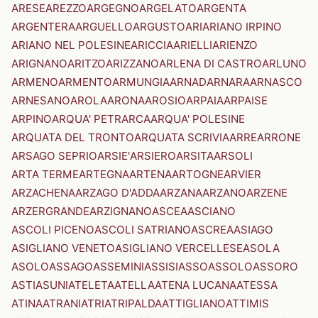
ARESE
AREZZO
ARGEGNO
ARGELATO
ARGENTA
ARGENTERA
ARGUELLO
ARGUSTO
ARI
ARIANO IRPINO
ARIANO NEL POLESINE
ARICCIA
ARIELLI
ARIENZO
ARIGNANO
ARITZO
ARIZZANO
ARLENA DI CASTRO
ARLUNO
ARMENO
ARMENTO
ARMUNGIA
ARNAD
ARNARA
ARNASCO
ARNESANO
AROLA
ARONA
AROSIO
ARPAIA
ARPAISE
ARPINO
ARQUA' PETRARCA
ARQUA' POLESINE
ARQUATA DEL TRONTO
ARQUATA SCRIVIA
ARRE
ARRONE
ARSAGO SEPRIO
ARSIE'
ARSIERO
ARSITA
ARSOLI
ARTA TERME
ARTEGNA
ARTENA
ARTOGNE
ARVIER
ARZACHENA
ARZAGO D'ADDA
ARZANA
ARZANO
ARZENE
ARZERGRANDE
ARZIGNANO
ASCEA
ASCIANO
ASCOLI PICENO
ASCOLI SATRIANO
ASCREA
ASIAGO
ASIGLIANO VENETO
ASIGLIANO VERCELLESE
ASOLA
ASOLO
ASSAGO
ASSEMINI
ASSISI
ASSO
ASSOLO
ASSORO
ASTI
ASUNI
ATELETA
ATELLA
ATENA LUCANA
ATESSA
ATINA
ATRANI
ATRI
ATRIPALDA
ATTIGLIANO
ATTIMIS