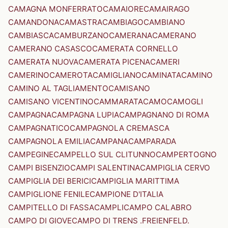
CAMAGNA MONFERRATO
CAMAIORE
CAMAIRAGO
CAMANDONA
CAMASTRA
CAMBIAGO
CAMBIANO
CAMBIASCA
CAMBURZANO
CAMERANA
CAMERANO
CAMERANO CASASCO
CAMERATA CORNELLO
CAMERATA NUOVA
CAMERATA PICENA
CAMERI
CAMERINO
CAMEROTA
CAMIGLIANO
CAMINATA
CAMINO
CAMINO AL TAGLIAMENTO
CAMISANO
CAMISANO VICENTINO
CAMMARATA
CAMO
CAMOGLI
CAMPAGNA
CAMPAGNA LUPIA
CAMPAGNANO DI ROMA
CAMPAGNATICO
CAMPAGNOLA CREMASCA
CAMPAGNOLA EMILIA
CAMPANA
CAMPARADA
CAMPEGINE
CAMPELLO SUL CLITUNNO
CAMPERTOGNO
CAMPI BISENZIO
CAMPI SALENTINA
CAMPIGLIA CERVO
CAMPIGLIA DEI BERICI
CAMPIGLIA MARITTIMA
CAMPIGLIONE FENILE
CAMPIONE D'ITALIA
CAMPITELLO DI FASSA
CAMPLI
CAMPO CALABRO
CAMPO DI GIOVE
CAMPO DI TRENS .FREIENFELD.