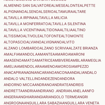
ALMENNO SAN SALVATORE
ALMESE
ALONTE
ALPETTE
ALPIGNANO
ALSENO
ALSERIO
ALTAMURA
ALTARE
ALTAVILLA IRPINA
ALTAVILLA MILICIA
ALTAVILLA MONFERRATO
ALTAVILLA SILENTINA
ALTAVILLA VICENTINA
ALTIDONA
ALTILIA
ALTINO
ALTISSIMO
ALTIVOLE
ALTOFONTE
ALTOMONTE
ALTOPASCIO
ALVIANO
ALVIGNANO
ALVITO
ALZANO LOMBARDO
ALZANO SCRIVIA
ALZATE BRIANZA
AMALFI
AMANDOLA
AMANTEA
AMARO
AMARONI
AMASENO
AMATO
AMATRICE
AMBIVERE
AMBLAR
AMEGLIA
AMELIA
AMENDOLARA
AMENO
AMOROSI
AMPEZZO
ANACAPRI
ANAGNI
ANCARANO
ANCONA
ANDALI
ANDALO
ANDALO VALTELLINO
ANDEZENO
ANDORA
ANDORNO MICCA
ANDRANO
ANDRATE
ANDREIS
ANDRETTA
ANDRIA
ANDRIANO .ANDRIAN.
ANELA
ANFO
ANGERA
ANGHIARI
ANGIARI
ANGOLO TERME
ANGRI
ANGROGNA
ANGUILLARA SABAZIA
ANGUILLARA VENETA