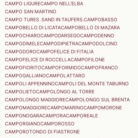
CAMPO LIGURE
CAMPO NELL'ELBA
CAMPO SAN MARTINO
CAMPO TURES .SAND IN TAUFERS.
CAMPOBASSO
CAMPOBELLO DI LICATA
CAMPOBELLO DI MAZARA
CAMPOCHIARO
CAMPODARSEGO
CAMPODENNO
CAMPODIMELE
CAMPODIPIETRA
CAMPODOLCINO
CAMPODORO
CAMPOFELICE DI FITALIA
CAMPOFELICE DI ROCCELLA
CAMPOFILONE
CAMPOFIORITO
CAMPOFORMIDO
CAMPOFRANCO
CAMPOGALLIANO
CAMPOLATTARO
CAMPOLI APPENNINO
CAMPOLI DEL MONTE TABURNO
CAMPOLIETO
CAMPOLONGO AL TORRE
CAMPOLONGO MAGGIORE
CAMPOLONGO SUL BRENTA
CAMPOMAGGIORE
CAMPOMARINO
CAMPOMORONE
CAMPONOGARA
CAMPORA
CAMPOREALE
CAMPORGIANO
CAMPOROSSO
CAMPOROTONDO DI FIASTRONE