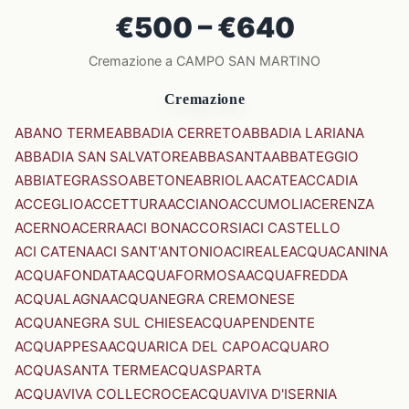
€500 – €640
Cremazione a CAMPO SAN MARTINO
Cremazione
ABANO TERME
ABBADIA CERRETO
ABBADIA LARIANA
ABBADIA SAN SALVATORE
ABBASANTA
ABBATEGGIO
ABBIATEGRASSO
ABETONE
ABRIOLA
ACATE
ACCADIA
ACCEGLIO
ACCETTURA
ACCIANO
ACCUMOLI
ACERENZA
ACERNO
ACERRA
ACI BONACCORSI
ACI CASTELLO
ACI CATENA
ACI SANT'ANTONIO
ACIREALE
ACQUACANINA
ACQUAFONDATA
ACQUAFORMOSA
ACQUAFREDDA
ACQUALAGNA
ACQUANEGRA CREMONESE
ACQUANEGRA SUL CHIESE
ACQUAPENDENTE
ACQUAPPESA
ACQUARICA DEL CAPO
ACQUARO
ACQUASANTA TERME
ACQUASPARTA
ACQUAVIVA COLLECROCE
ACQUAVIVA D'ISERNIA