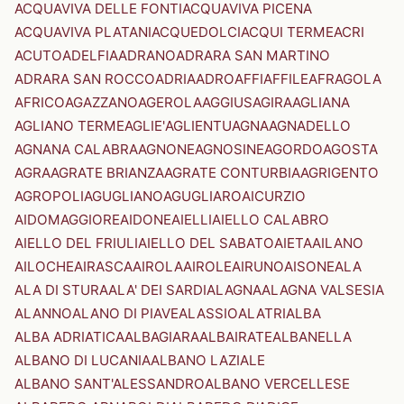
ACQUAVIVA DELLE FONTI
ACQUAVIVA PICENA
ACQUAVIVA PLATANI
ACQUEDOLCI
ACQUI TERME
ACRI
ACUTO
ADELFIA
ADRANO
ADRARA SAN MARTINO
ADRARA SAN ROCCO
ADRIA
ADRO
AFFI
AFFILE
AFRAGOLA
AFRICO
AGAZZANO
AGEROLA
AGGIUS
AGIRA
AGLIANA
AGLIANO TERME
AGLIE'
AGLIENTU
AGNA
AGNADELLO
AGNANA CALABRA
AGNONE
AGNOSINE
AGORDO
AGOSTA
AGRA
AGRATE BRIANZA
AGRATE CONTURBIA
AGRIGENTO
AGROPOLI
AGUGLIANO
AGUGLIARO
AICURZIO
AIDOMAGGIORE
AIDONE
AIELLI
AIELLO CALABRO
AIELLO DEL FRIULI
AIELLO DEL SABATO
AIETA
AILANO
AILOCHE
AIRASCA
AIROLA
AIROLE
AIRUNO
AISONE
ALA
ALA DI STURA
ALA' DEI SARDI
ALAGNA
ALAGNA VALSESIA
ALANNO
ALANO DI PIAVE
ALASSIO
ALATRI
ALBA
ALBA ADRIATICA
ALBAGIARA
ALBAIRATE
ALBANELLA
ALBANO DI LUCANIA
ALBANO LAZIALE
ALBANO SANT'ALESSANDRO
ALBANO VERCELLESE