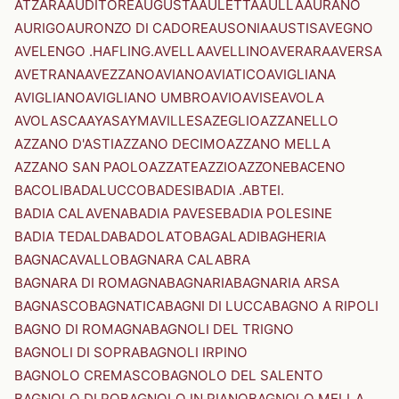
ATZARA
AUDITORE
AUGUSTA
AULETTA
AULLA
AURANO
AURIGO
AURONZO DI CADORE
AUSONIA
AUSTIS
AVEGNO
AVELENGO .HAFLING.
AVELLA
AVELLINO
AVERARA
AVERSA
AVETRANA
AVEZZANO
AVIANO
AVIATICO
AVIGLIANA
AVIGLIANO
AVIGLIANO UMBRO
AVIO
AVISE
AVOLA
AVOLASCA
AYAS
AYMAVILLES
AZEGLIO
AZZANELLO
AZZANO D'ASTI
AZZANO DECIMO
AZZANO MELLA
AZZANO SAN PAOLO
AZZATE
AZZIO
AZZONE
BACENO
BACOLI
BADALUCCO
BADESI
BADIA .ABTEI.
BADIA CALAVENA
BADIA PAVESE
BADIA POLESINE
BADIA TEDALDA
BADOLATO
BAGALADI
BAGHERIA
BAGNACAVALLO
BAGNARA CALABRA
BAGNARA DI ROMAGNA
BAGNARIA
BAGNARIA ARSA
BAGNASCO
BAGNATICA
BAGNI DI LUCCA
BAGNO A RIPOLI
BAGNO DI ROMAGNA
BAGNOLI DEL TRIGNO
BAGNOLI DI SOPRA
BAGNOLI IRPINO
BAGNOLO CREMASCO
BAGNOLO DEL SALENTO
BAGNOLO DI PO
BAGNOLO IN PIANO
BAGNOLO MELLA