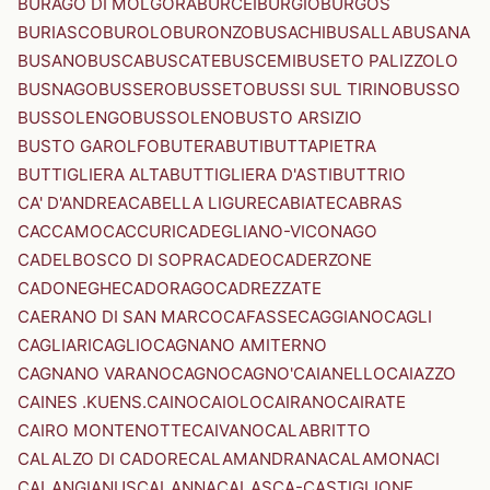
BURAGO DI MOLGORA
BURCEI
BURGIO
BURGOS
BURIASCO
BUROLO
BURONZO
BUSACHI
BUSALLA
BUSANA
BUSANO
BUSCA
BUSCATE
BUSCEMI
BUSETO PALIZZOLO
BUSNAGO
BUSSERO
BUSSETO
BUSSI SUL TIRINO
BUSSO
BUSSOLENGO
BUSSOLENO
BUSTO ARSIZIO
BUSTO GAROLFO
BUTERA
BUTI
BUTTAPIETRA
BUTTIGLIERA ALTA
BUTTIGLIERA D'ASTI
BUTTRIO
CA' D'ANDREA
CABELLA LIGURE
CABIATE
CABRAS
CACCAMO
CACCURI
CADEGLIANO-VICONAGO
CADELBOSCO DI SOPRA
CADEO
CADERZONE
CADONEGHE
CADORAGO
CADREZZATE
CAERANO DI SAN MARCO
CAFASSE
CAGGIANO
CAGLI
CAGLIARI
CAGLIO
CAGNANO AMITERNO
CAGNANO VARANO
CAGNO
CAGNO'
CAIANELLO
CAIAZZO
CAINES .KUENS.
CAINO
CAIOLO
CAIRANO
CAIRATE
CAIRO MONTENOTTE
CAIVANO
CALABRITTO
CALALZO DI CADORE
CALAMANDRANA
CALAMONACI
CALANGIANUS
CALANNA
CALASCA-CASTIGLIONE