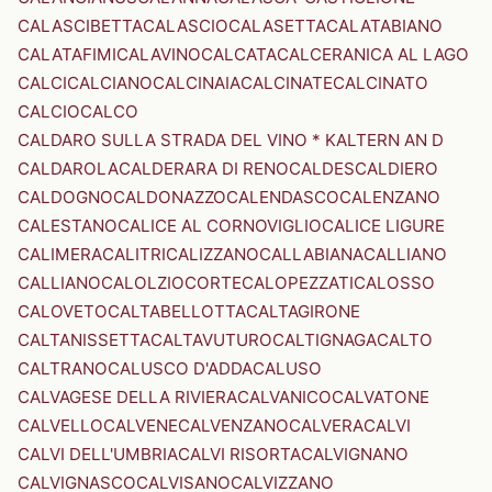
CALASCIBETTA
CALASCIO
CALASETTA
CALATABIANO
CALATAFIMI
CALAVINO
CALCATA
CALCERANICA AL LAGO
CALCI
CALCIANO
CALCINAIA
CALCINATE
CALCINATO
CALCIO
CALCO
CALDARO SULLA STRADA DEL VINO * KALTERN AN D
CALDAROLA
CALDERARA DI RENO
CALDES
CALDIERO
CALDOGNO
CALDONAZZO
CALENDASCO
CALENZANO
CALESTANO
CALICE AL CORNOVIGLIO
CALICE LIGURE
CALIMERA
CALITRI
CALIZZANO
CALLABIANA
CALLIANO
CALLIANO
CALOLZIOCORTE
CALOPEZZATI
CALOSSO
CALOVETO
CALTABELLOTTA
CALTAGIRONE
CALTANISSETTA
CALTAVUTURO
CALTIGNAGA
CALTO
CALTRANO
CALUSCO D'ADDA
CALUSO
CALVAGESE DELLA RIVIERA
CALVANICO
CALVATONE
CALVELLO
CALVENE
CALVENZANO
CALVERA
CALVI
CALVI DELL'UMBRIA
CALVI RISORTA
CALVIGNANO
CALVIGNASCO
CALVISANO
CALVIZZANO