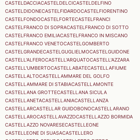
CASTELDACCIA
CASTELDELCI
CASTELDELFINO
CASTELDIDONE
CASTELFIDARDO
CASTELFIORENTINO
CASTELFONDO
CASTELFORTE
CASTELFRANCI
CASTELFRANCO DI SOPRA
CASTELFRANCO DI SOTTO
CASTELFRANCO EMILIA
CASTELFRANCO IN MISCANO
CASTELFRANCO VENETO
CASTELGOMBERTO
CASTELGRANDE
CASTELGUGLIELMO
CASTELGUIDONE
CASTELL'ALFERO
CASTELL'ARQUATO
CASTELL'AZZARA
CASTELL'UMBERTO
CASTELLABATE
CASTELLAFIUME
CASTELLALTO
CASTELLAMMARE DEL GOLFO
CASTELLAMMARE DI STABIA
CASTELLAMONTE
CASTELLANA GROTTE
CASTELLANA SICULA
CASTELLANETA
CASTELLANIA
CASTELLANZA
CASTELLAR
CASTELLAR GUIDOBONO
CASTELLARANO
CASTELLARO
CASTELLAVAZZO
CASTELLAZZO BORMIDA
CASTELLAZZO NOVARESE
CASTELLEONE
CASTELLEONE DI SUASA
CASTELLERO