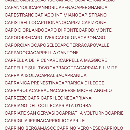
CAPANNOLI
CAPANNORI
CAPENA
CAPERGNANICA
CAPESTRANO
CAPIAGO INTIMIANO
CAPISTRANO
CAPISTRELLO
CAPITIGNANO
CAPIZZI
CAPIZZONE
CAPO D'ORLANDO
CAPO DI PONTE
CAPODIMONTE
CAPODRISE
CAPOLIVERI
CAPOLONA
CAPONAGO
CAPORCIANO
CAPOSELE
CAPOTERRA
CAPOVALLE
CAPPADOCIA
CAPPELLA CANTONE
CAPPELLA DE' PICENARDI
CAPPELLA MAGGIORE
CAPPELLE SUL TAVO
CAPRACOTTA
CAPRAIA E LIMITE
CAPRAIA ISOLA
CAPRALBA
CAPRANICA
CAPRANICA PRENESTINA
CAPRARICA DI LECCE
CAPRAROLA
CAPRAUNA
CAPRESE MICHELANGELO
CAPREZZO
CAPRI
CAPRI LEONE
CAPRIANA
CAPRIANO DEL COLLE
CAPRIATA D'ORBA
CAPRIATE SAN GERVASIO
CAPRIATI A VOLTURNO
CAPRIE
CAPRIGLIA IRPINA
CAPRIGLIO
CAPRILE
CAPRINO BERGAMASCO
CAPRINO VERONESE
CAPRIOLO