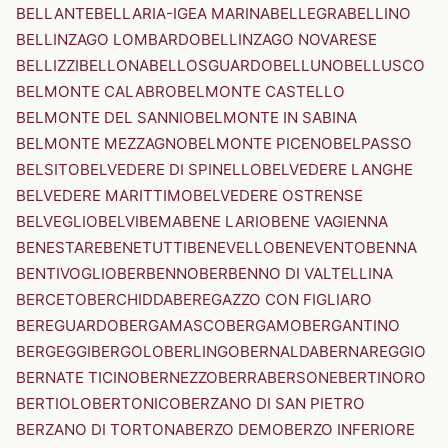
BELLANTE
BELLARIA-IGEA MARINA
BELLEGRA
BELLINO
BELLINZAGO LOMBARDO
BELLINZAGO NOVARESE
BELLIZZI
BELLONA
BELLOSGUARDO
BELLUNO
BELLUSCO
BELMONTE CALABRO
BELMONTE CASTELLO
BELMONTE DEL SANNIO
BELMONTE IN SABINA
BELMONTE MEZZAGNO
BELMONTE PICENO
BELPASSO
BELSITO
BELVEDERE DI SPINELLO
BELVEDERE LANGHE
BELVEDERE MARITTIMO
BELVEDERE OSTRENSE
BELVEGLIO
BELVI
BEMA
BENE LARIO
BENE VAGIENNA
BENESTARE
BENETUTTI
BENEVELLO
BENEVENTO
BENNA
BENTIVOGLIO
BERBENNO
BERBENNO DI VALTELLINA
BERCETO
BERCHIDDA
BEREGAZZO CON FIGLIARO
BEREGUARDO
BERGAMASCO
BERGAMO
BERGANTINO
BERGEGGI
BERGOLO
BERLINGO
BERNALDA
BERNAREGGIO
BERNATE TICINO
BERNEZZO
BERRA
BERSONE
BERTINORO
BERTIOLO
BERTONICO
BERZANO DI SAN PIETRO
BERZANO DI TORTONA
BERZO DEMO
BERZO INFERIORE