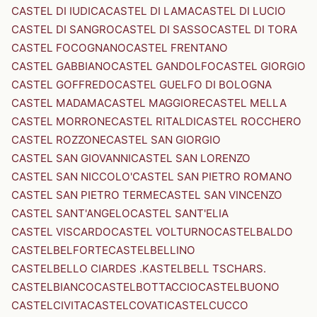
CASTEL DI IUDICA
CASTEL DI LAMA
CASTEL DI LUCIO
CASTEL DI SANGRO
CASTEL DI SASSO
CASTEL DI TORA
CASTEL FOCOGNANO
CASTEL FRENTANO
CASTEL GABBIANO
CASTEL GANDOLFO
CASTEL GIORGIO
CASTEL GOFFREDO
CASTEL GUELFO DI BOLOGNA
CASTEL MADAMA
CASTEL MAGGIORE
CASTEL MELLA
CASTEL MORRONE
CASTEL RITALDI
CASTEL ROCCHERO
CASTEL ROZZONE
CASTEL SAN GIORGIO
CASTEL SAN GIOVANNI
CASTEL SAN LORENZO
CASTEL SAN NICCOLO'
CASTEL SAN PIETRO ROMANO
CASTEL SAN PIETRO TERME
CASTEL SAN VINCENZO
CASTEL SANT'ANGELO
CASTEL SANT'ELIA
CASTEL VISCARDO
CASTEL VOLTURNO
CASTELBALDO
CASTELBELFORTE
CASTELBELLINO
CASTELBELLO CIARDES .KASTELBELL TSCHARS.
CASTELBIANCO
CASTELBOTTACCIO
CASTELBUONO
CASTELCIVITA
CASTELCOVATI
CASTELCUCCO