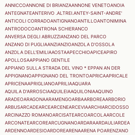
ANNICCO
ANNONE DI BRIANZA
ANNONE VENETO
ANOIA
ANTEGNATE
ANTERIVO .ALTREI.
ANTEY-SAINT-ANDRE'
ANTICOLI CORRADO
ANTIGNANO
ANTILLO
ANTONIMINA
ANTRODOCO
ANTRONA SCHIERANCO
ANVERSA DEGLI ABRUZZI
ANZANO DEL PARCO
ANZANO DI PUGLIA
ANZI
ANZIO
ANZOLA D'OSSOLA
ANZOLA DELL'EMILIA
AOSTA
APECCHIO
APICE
APIRO
APOLLOSA
APPIANO GENTILE
APPIANO SULLA STRADA DEL VINO * EPPAN AN DER
APPIGNANO
APPIGNANO DEL TRONTO
APRICA
APRICALE
APRICENA
APRIGLIANO
APRILIA
AQUARA
AQUILA D'ARROSCIA
AQUILEIA
AQUILONIA
AQUINO
ARADEO
ARAGONA
ARAMENGO
ARBA
ARBOREA
ARBORIO
ARBUS
ARCADE
ARCE
ARCENE
ARCEVIA
ARCHI
ARCIDOSSO
ARCINAZZO ROMANO
ARCISATE
ARCO
ARCOLA
ARCOLE
ARCONATE
ARCORE
ARCUGNANO
ARDARA
ARDAULI
ARDEA
ARDENNO
ARDESIO
ARDORE
ARENA
ARENA PO
ARENZANO