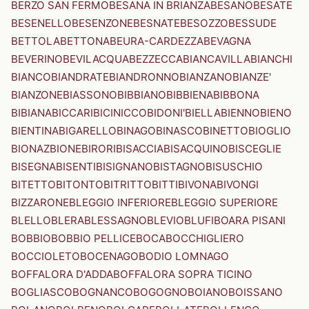
BERZO SAN FERMO
BESANA IN BRIANZA
BESANO
BESATE
BESENELLO
BESENZONE
BESNATE
BESOZZO
BESSUDE
BETTOLA
BETTONA
BEURA-CARDEZZA
BEVAGNA
BEVERINO
BEVILACQUA
BEZZECCA
BIANCAVILLA
BIANCHI
BIANCO
BIANDRATE
BIANDRONNO
BIANZANO
BIANZE'
BIANZONE
BIASSONO
BIBBIANO
BIBBIENA
BIBBONA
BIBIANA
BICCARI
BICINICCO
BIDONI'
BIELLA
BIENNO
BIENO
BIENTINA
BIGARELLO
BINAGO
BINASCO
BINETTO
BIOGLIO
BIONAZ
BIONE
BIRORI
BISACCIA
BISACQUINO
BISCEGLIE
BISEGNA
BISENTI
BISIGNANO
BISTAGNO
BISUSCHIO
BITETTO
BITONTO
BITRITTO
BITTI
BIVONA
BIVONGI
BIZZARONE
BLEGGIO INFERIORE
BLEGGIO SUPERIORE
BLELLO
BLERA
BLESSAGNO
BLEVIO
BLUFI
BOARA PISANI
BOBBIO
BOBBIO PELLICE
BOCA
BOCCHIGLIERO
BOCCIOLETO
BOCENAGO
BODIO LOMNAGO
BOFFALORA D'ADDA
BOFFALORA SOPRA TICINO
BOGLIASCO
BOGNANCO
BOGOGNO
BOIANO
BOISSANO