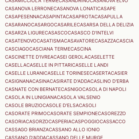
CASAMICCIOLA TERME
CASANDRINO
CASANOVA ELVO
CASANOVA LERRONE
CASANOVA LONATI
CASAPE
CASAPESENNA
CASAPINTA
CASAPROTA
CASAPULLA
CASARANO
CASARGO
CASARILE
CASARSA DELLA DELIZIA
CASARZA LIGURE
CASASCO
CASASCO D'INTELVI
CASATENOVO
CASATISMA
CASAVATORE
CASAZZA
CASCIA
CASCIAGO
CASCIANA TERME
CASCINA
CASCINETTE D'IVREA
CASEI GEROLA
CASELETTE
CASELLA
CASELLE IN PITTARI
CASELLE LANDI
CASELLE LURANI
CASELLE TORINESE
CASERTA
CASIER
CASIGNANA
CASINA
CASIRATE D'ADDA
CASLINO D'ERBA
CASNATE CON BERNATE
CASNIGO
CASOLA DI NAPOLI
CASOLA IN LUNIGIANA
CASOLA VALSENIO
CASOLE BRUZIO
CASOLE D'ELSA
CASOLI
CASORATE PRIMO
CASORATE SEMPIONE
CASOREZZO
CASORIA
CASORZO
CASPERIA
CASPOGGIO
CASSACCO
CASSAGO BRIANZA
CASSANO ALLO IONIO
CASSANO D'ADDA
CASSANO DELLE MURGE