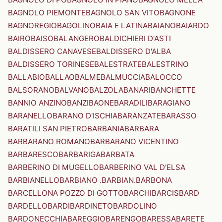
BAGNOLO PIEMONTE
BAGNOLO SAN VITO
BAGNONE
BAGNOREGIO
BAGOLINO
BAIA E LATINA
BAIANO
BAIARDO
BAIRO
BAISO
BALANGERO
BALDICHIERI D'ASTI
BALDISSERO CANAVESE
BALDISSERO D'ALBA
BALDISSERO TORINESE
BALESTRATE
BALESTRINO
BALLABIO
BALLAO
BALME
BALMUCCIA
BALOCCO
BALSORANO
BALVANO
BALZOLA
BANARI
BANCHETTE
BANNIO ANZINO
BANZI
BAONE
BARADILI
BARAGIANO
BARANELLO
BARANO D'ISCHIA
BARANZATE
BARASSO
BARATILI SAN PIETRO
BARBANIA
BARBARA
BARBARANO ROMANO
BARBARANO VICENTINO
BARBARESCO
BARBARIGA
BARBATA
BARBERINO DI MUGELLO
BARBERINO VAL D'ELSA
BARBIANELLO
BARBIANO .BARBIAN.
BARBONA
BARCELLONA POZZO DI GOTTO
BARCHI
BARCIS
BARD
BARDELLO
BARDI
BARDINETO
BARDOLINO
BARDONECCHIA
BAREGGIO
BARENGO
BARESSA
BARETE