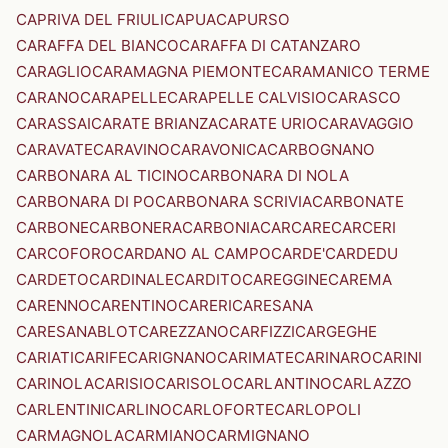
CAPRIVA DEL FRIULI
CAPUA
CAPURSO
CARAFFA DEL BIANCO
CARAFFA DI CATANZARO
CARAGLIO
CARAMAGNA PIEMONTE
CARAMANICO TERME
CARANO
CARAPELLE
CARAPELLE CALVISIO
CARASCO
CARASSAI
CARATE BRIANZA
CARATE URIO
CARAVAGGIO
CARAVATE
CARAVINO
CARAVONICA
CARBOGNANO
CARBONARA AL TICINO
CARBONARA DI NOLA
CARBONARA DI PO
CARBONARA SCRIVIA
CARBONATE
CARBONE
CARBONERA
CARBONIA
CARCARE
CARCERI
CARCOFORO
CARDANO AL CAMPO
CARDE'
CARDEDU
CARDETO
CARDINALE
CARDITO
CAREGGINE
CAREMA
CARENNO
CARENTINO
CARERI
CARESANA
CARESANABLOT
CAREZZANO
CARFIZZI
CARGEGHE
CARIATI
CARIFE
CARIGNANO
CARIMATE
CARINARO
CARINI
CARINOLA
CARISIO
CARISOLO
CARLANTINO
CARLAZZO
CARLENTINI
CARLINO
CARLOFORTE
CARLOPOLI
CARMAGNOLA
CARMIANO
CARMIGNANO