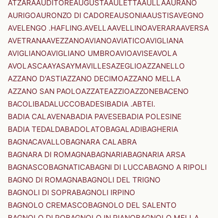
ATZARA
AUDITORE
AUGUSTA
AULETTA
AULLA
AURANO
AURIGO
AURONZO DI CADORE
AUSONIA
AUSTIS
AVEGNO
AVELENGO .HAFLING.
AVELLA
AVELLINO
AVERARA
AVERSA
AVETRANA
AVEZZANO
AVIANO
AVIATICO
AVIGLIANA
AVIGLIANO
AVIGLIANO UMBRO
AVIO
AVISE
AVOLA
AVOLASCA
AYAS
AYMAVILLES
AZEGLIO
AZZANELLO
AZZANO D'ASTI
AZZANO DECIMO
AZZANO MELLA
AZZANO SAN PAOLO
AZZATE
AZZIO
AZZONE
BACENO
BACOLI
BADALUCCO
BADESI
BADIA .ABTEI.
BADIA CALAVENA
BADIA PAVESE
BADIA POLESINE
BADIA TEDALDA
BADOLATO
BAGALADI
BAGHERIA
BAGNACAVALLO
BAGNARA CALABRA
BAGNARA DI ROMAGNA
BAGNARIA
BAGNARIA ARSA
BAGNASCO
BAGNATICA
BAGNI DI LUCCA
BAGNO A RIPOLI
BAGNO DI ROMAGNA
BAGNOLI DEL TRIGNO
BAGNOLI DI SOPRA
BAGNOLI IRPINO
BAGNOLO CREMASCO
BAGNOLO DEL SALENTO
BAGNOLO DI PO
BAGNOLO IN PIANO
BAGNOLO MELLA