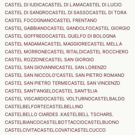
CASTEL DI IUDICA
CASTEL DI LAMA
CASTEL DI LUCIO
CASTEL DI SANGRO
CASTEL DI SASSO
CASTEL DI TORA
CASTEL FOCOGNANO
CASTEL FRENTANO
CASTEL GABBIANO
CASTEL GANDOLFO
CASTEL GIORGIO
CASTEL GOFFREDO
CASTEL GUELFO DI BOLOGNA
CASTEL MADAMA
CASTEL MAGGIORE
CASTEL MELLA
CASTEL MORRONE
CASTEL RITALDI
CASTEL ROCCHERO
CASTEL ROZZONE
CASTEL SAN GIORGIO
CASTEL SAN GIOVANNI
CASTEL SAN LORENZO
CASTEL SAN NICCOLO'
CASTEL SAN PIETRO ROMANO
CASTEL SAN PIETRO TERME
CASTEL SAN VINCENZO
CASTEL SANT'ANGELO
CASTEL SANT'ELIA
CASTEL VISCARDO
CASTEL VOLTURNO
CASTELBALDO
CASTELBELFORTE
CASTELBELLINO
CASTELBELLO CIARDES .KASTELBELL TSCHARS.
CASTELBIANCO
CASTELBOTTACCIO
CASTELBUONO
CASTELCIVITA
CASTELCOVATI
CASTELCUCCO