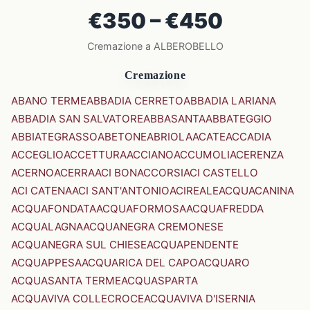
€350 – €450
Cremazione a ALBEROBELLO
Cremazione
ABANO TERME
ABBADIA CERRETO
ABBADIA LARIANA
ABBADIA SAN SALVATORE
ABBASANTA
ABBATEGGIO
ABBIATEGRASSO
ABETONE
ABRIOLA
ACATE
ACCADIA
ACCEGLIO
ACCETTURA
ACCIANO
ACCUMOLI
ACERENZA
ACERNO
ACERRA
ACI BONACCORSI
ACI CASTELLO
ACI CATENA
ACI SANT'ANTONIO
ACIREALE
ACQUACANINA
ACQUAFONDATA
ACQUAFORMOSA
ACQUAFREDDA
ACQUALAGNA
ACQUANEGRA CREMONESE
ACQUANEGRA SUL CHIESE
ACQUAPENDENTE
ACQUAPPESA
ACQUARICA DEL CAPO
ACQUARO
ACQUASANTA TERME
ACQUASPARTA
ACQUAVIVA COLLECROCE
ACQUAVIVA D'ISERNIA