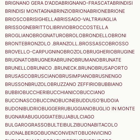
BRIGNANO GERA D'ADDA
BRIGNANO-FRASCATA
BRINDISI
BRINDISI MONTAGNA
BRINZIO
BRIONA
BRIONE
BRIONE
BRIOSCO
BRISIGHELLA
BRISSAGO-VALTRAVAGLIA
BRISSOGNE
BRITTOLI
BRIVIO
BROCCOSTELLA
BROGLIANO
BROGNATURO
BROLO
BRONDELLO
BRONI
BRONTE
BRONZOLO .BRANZOLL.
BROSSASCO
BROSSO
BROVELLO-CARPUGNINO
BROZOLO
BRUGHERIO
BRUGINE
BRUGNATO
BRUGNERA
BRUINO
BRUMANO
BRUNATE
BRUNELLO
BRUNICO .BRUNECK.
BRUNO
BRUSAPORTO
BRUSASCO
BRUSCIANO
BRUSIMPIANO
BRUSNENGO
BRUSSON
BRUZOLO
BRUZZANO ZEFFIRIO
BUBBIANO
BUBBIO
BUCCHERI
BUCCHIANICO
BUCCIANO
BUCCINASCO
BUCCINO
BUCINE
BUDDUSO'
BUDOIA
BUDONI
BUDRIO
BUGGERRU
BUGGIANO
BUGLIO IN MONTE
BUGNARA
BUGUGGIATE
BUJA
BULCIAGO
BULGAROGRASSO
BULTEI
BULZI
BUONABITACOLO
BUONALBERGO
BUONCONVENTO
BUONVICINO