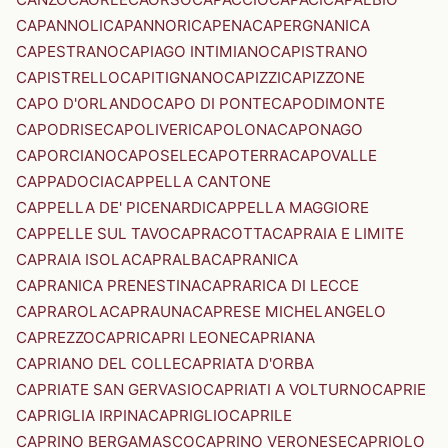
CAPANNOLI
CAPANNORI
CAPENA
CAPERGNANICA
CAPESTRANO
CAPIAGO INTIMIANO
CAPISTRANO
CAPISTRELLO
CAPITIGNANO
CAPIZZI
CAPIZZONE
CAPO D'ORLANDO
CAPO DI PONTE
CAPODIMONTE
CAPODRISE
CAPOLIVERI
CAPOLONA
CAPONAGO
CAPORCIANO
CAPOSELE
CAPOTERRA
CAPOVALLE
CAPPADOCIA
CAPPELLA CANTONE
CAPPELLA DE' PICENARDI
CAPPELLA MAGGIORE
CAPPELLE SUL TAVO
CAPRACOTTA
CAPRAIA E LIMITE
CAPRAIA ISOLA
CAPRALBA
CAPRANICA
CAPRANICA PRENESTINA
CAPRARICA DI LECCE
CAPRAROLA
CAPRAUNA
CAPRESE MICHELANGELO
CAPREZZO
CAPRI
CAPRI LEONE
CAPRIANA
CAPRIANO DEL COLLE
CAPRIATA D'ORBA
CAPRIATE SAN GERVASIO
CAPRIATI A VOLTURNO
CAPRIE
CAPRIGLIA IRPINA
CAPRIGLIO
CAPRILE
CAPRINO BERGAMASCO
CAPRINO VERONESE
CAPRIOLO