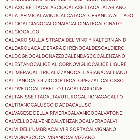
CALASCIBETTA
CALASCIO
CALASETTA
CALATABIANO
CALATAFIMI
CALAVINO
CALCATA
CALCERANICA AL LAGO
CALCI
CALCIANO
CALCINAIA
CALCINATE
CALCINATO
CALCIO
CALCO
CALDARO SULLA STRADA DEL VINO * KALTERN AN D
CALDAROLA
CALDERARA DI RENO
CALDES
CALDIERO
CALDOGNO
CALDONAZZO
CALENDASCO
CALENZANO
CALESTANO
CALICE AL CORNOVIGLIO
CALICE LIGURE
CALIMERA
CALITRI
CALIZZANO
CALLABIANA
CALLIANO
CALLIANO
CALOLZIOCORTE
CALOPEZZATI
CALOSSO
CALOVETO
CALTABELLOTTA
CALTAGIRONE
CALTANISSETTA
CALTAVUTURO
CALTIGNAGA
CALTO
CALTRANO
CALUSCO D'ADDA
CALUSO
CALVAGESE DELLA RIVIERA
CALVANICO
CALVATONE
CALVELLO
CALVENE
CALVENZANO
CALVERA
CALVI
CALVI DELL'UMBRIA
CALVI RISORTA
CALVIGNANO
CALVIGNASCO
CALVISANO
CALVIZZANO