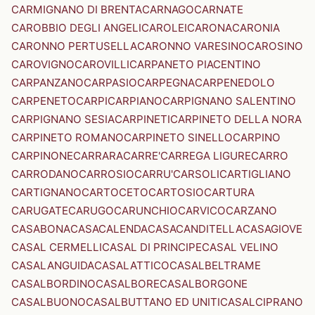
CARMIGNANO DI BRENTA
CARNAGO
CARNATE
CAROBBIO DEGLI ANGELI
CAROLEI
CARONA
CARONIA
CARONNO PERTUSELLA
CARONNO VARESINO
CAROSINO
CAROVIGNO
CAROVILLI
CARPANETO PIACENTINO
CARPANZANO
CARPASIO
CARPEGNA
CARPENEDOLO
CARPENETO
CARPI
CARPIANO
CARPIGNANO SALENTINO
CARPIGNANO SESIA
CARPINETI
CARPINETO DELLA NORA
CARPINETO ROMANO
CARPINETO SINELLO
CARPINO
CARPINONE
CARRARA
CARRE'
CARREGA LIGURE
CARRO
CARRODANO
CARROSIO
CARRU'
CARSOLI
CARTIGLIANO
CARTIGNANO
CARTOCETO
CARTOSIO
CARTURA
CARUGATE
CARUGO
CARUNCHIO
CARVICO
CARZANO
CASABONA
CASACALENDA
CASACANDITELLA
CASAGIOVE
CASAL CERMELLI
CASAL DI PRINCIPE
CASAL VELINO
CASALANGUIDA
CASALATTICO
CASALBELTRAME
CASALBORDINO
CASALBORE
CASALBORGONE
CASALBUONO
CASALBUTTANO ED UNITI
CASALCIPRANO