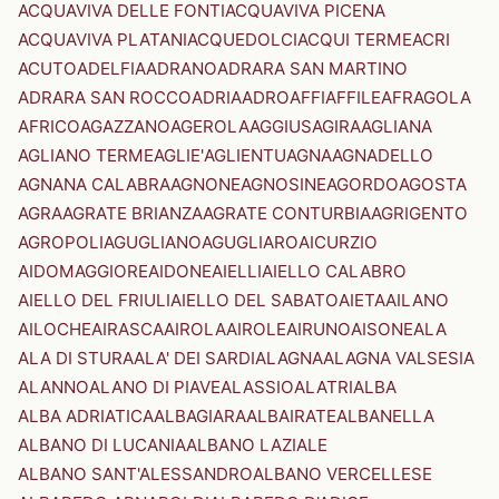
ACQUAVIVA DELLE FONTI
ACQUAVIVA PICENA
ACQUAVIVA PLATANI
ACQUEDOLCI
ACQUI TERME
ACRI
ACUTO
ADELFIA
ADRANO
ADRARA SAN MARTINO
ADRARA SAN ROCCO
ADRIA
ADRO
AFFI
AFFILE
AFRAGOLA
AFRICO
AGAZZANO
AGEROLA
AGGIUS
AGIRA
AGLIANA
AGLIANO TERME
AGLIE'
AGLIENTU
AGNA
AGNADELLO
AGNANA CALABRA
AGNONE
AGNOSINE
AGORDO
AGOSTA
AGRA
AGRATE BRIANZA
AGRATE CONTURBIA
AGRIGENTO
AGROPOLI
AGUGLIANO
AGUGLIARO
AICURZIO
AIDOMAGGIORE
AIDONE
AIELLI
AIELLO CALABRO
AIELLO DEL FRIULI
AIELLO DEL SABATO
AIETA
AILANO
AILOCHE
AIRASCA
AIROLA
AIROLE
AIRUNO
AISONE
ALA
ALA DI STURA
ALA' DEI SARDI
ALAGNA
ALAGNA VALSESIA
ALANNO
ALANO DI PIAVE
ALASSIO
ALATRI
ALBA
ALBA ADRIATICA
ALBAGIARA
ALBAIRATE
ALBANELLA
ALBANO DI LUCANIA
ALBANO LAZIALE
ALBANO SANT'ALESSANDRO
ALBANO VERCELLESE