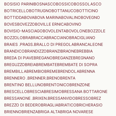
BOSISIO PARINI
BOSNASCO
BOSSICO
BOSSOLASCO
BOTRICELLO
BOTRUGNO
BOTTANUCO
BOTTICINO
BOTTIDDA
BOVA
BOVA MARINA
BOVALINO
BOVEGNO
BOVES
BOVEZZO
BOVILLE ERNICA
BOVINO
BOVISIO-MASCIAGO
BOVOLENTA
BOVOLONE
BOZZOLE
BOZZOLO
BRA
BRACCA
BRACCIANO
BRACIGLIANO
BRAIES .PRAGS.
BRALLO DI PREGOLA
BRANCALEONE
BRANDICO
BRANDIZZO
BRANZI
BRAONE
BREBBIA
BREDA DI PIAVE
BREGANO
BREGANZE
BREGNANO
BREGUZZO
BREIA
BREMBATE
BREMBATE DI SOPRA
BREMBILLA
BREMBIO
BREME
BRENDOLA
BRENNA
BRENNERO .BRENNER.
BRENO
BRENTA
BRENTINO BELLUNO
BRENTONICO
BRENZONE
BRESCELLO
BRESCIA
BRESIMO
BRESSANA BOTTARONE
BRESSANONE .BRIXEN.
BRESSANVIDO
BRESSO
BREZ
BREZZO DI BEDERO
BRIAGLIA
BRIATICO
BRICHERASIO
BRIENNO
BRIENZA
BRIGA ALTA
BRIGA NOVARESE