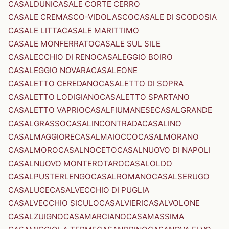
CASALDUNI
CASALE CORTE CERRO
CASALE CREMASCO-VIDOLASCO
CASALE DI SCODOSIA
CASALE LITTA
CASALE MARITTIMO
CASALE MONFERRATO
CASALE SUL SILE
CASALECCHIO DI RENO
CASALEGGIO BOIRO
CASALEGGIO NOVARA
CASALEONE
CASALETTO CEREDANO
CASALETTO DI SOPRA
CASALETTO LODIGIANO
CASALETTO SPARTANO
CASALETTO VAPRIO
CASALFIUMANESE
CASALGRANDE
CASALGRASSO
CASALINCONTRADA
CASALINO
CASALMAGGIORE
CASALMAIOCCO
CASALMORANO
CASALMORO
CASALNOCETO
CASALNUOVO DI NAPOLI
CASALNUOVO MONTEROTARO
CASALOLDO
CASALPUSTERLENGO
CASALROMANO
CASALSERUGO
CASALUCE
CASALVECCHIO DI PUGLIA
CASALVECCHIO SICULO
CASALVIERI
CASALVOLONE
CASALZUIGNO
CASAMARCIANO
CASAMASSIMA