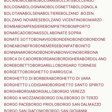
BOLANO
BOLBENO
BOLGARE
BOLLATE
BOLLENGO
BOLOGNA
BOLOGNANO
BOLOGNETTA
BOLOGNOLA
BOLOTANA
BOLSENA
BOLTIERE
BOLZANO .BOZEN.
BOLZANO NOVARESE
BOLZANO VICENTINO
BOMARZO
BOMBA
BOMPENSIERE
BOMPIETRO
BOMPORTO
BONARCADO
BONASSOLA
BONATE SOPRA
BONATE SOTTO
BONAVIGO
BONDENO
BONDO
BONDONE
BONEA
BONEFRO
BONEMERSE
BONIFATI
BONITO
BONNANARO
BONO
BONORVA
BONVICINO
BORBONA
BORCA DI CADORE
BORDANO
BORDIGHERA
BORDOLANO
BORE
BORETTO
BORGARELLO
BORGARO TORINESE
BORGETTO
BORGHETTO D'ARROSCIA
BORGHETTO DI BORBERA
BORGHETTO DI VARA
BORGHETTO LODIGIANO
BORGHETTO SANTO SPIRITO
BORGHI
BORGIA
BORGIALLO
BORGIO VEREZZI
BORGO A MOZZANO
BORGO D'ALE
BORGO DI TERZO
BORGO PACE
BORGO PRIOLO
BORGO SAN DALMAZZO
BORGO SAN GIACOMO
BORGO SAN GIOVANNI