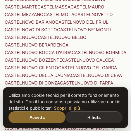
CASTELMARTE
CASTELMASSA
CASTELMAURO
CASTELMEZZANO
CASTELMOLA
CASTELNOVETTO
CASTELNOVO BARIANO
CASTELNOVO DEL FRIULI
CASTELNOVO DI SOTTO
CASTELNOVO NE' MONTI
CASTELNUOVO
CASTELNUOVO BELBO
CASTELNUOVO BERARDENGA
CASTELNUOVO BOCCA D'ADDA
CASTELNUOVO BORMIDA
CASTELNUOVO BOZZENTE
CASTELNUOVO CALCEA
CASTELNUOVO CILENTO
CASTELNUOVO DEL GARDA
CASTELNUOVO DELLA DAUNIA
CASTELNUOVO DI CEVA
CASTELNUOVO DI CONZA
CASTELNUOVO DI FARFA
CASTELNUOVO DI GARFAGNANA
Utilizziamo cookie tecnici per il corretto funzionamento
CASTELNUOVO DI PORTO
CASTELNUOVO DON BOSCO
del sito. Con il tuo consenso possiamo utilizzare cookie
CASTELNUOVO MAGRA
CASTELNUOVO NIGRA
statistici e pubblicitari.
Scopri di più
.
CASTELNUOVO PARANO
CASTELNUOVO RANGONE
Accetta
Rifiuta
CASTELNUOVO SCRIVIA
CASTELNUOVO VAL DI CECINA
CASTELPAGANO
CASTELPETROSO
CASTELPIZZUTO