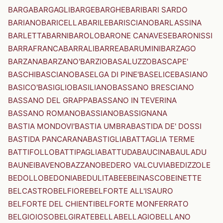
BARGA
BARGAGLI
BARGE
BARGHE
BARI
BARI SARDO
BARIANO
BARICELLA
BARILE
BARISCIANO
BARLASSINA
BARLETTA
BARNI
BAROLO
BARONE CANAVESE
BARONISSI
BARRAFRANCA
BARRALI
BARREA
BARUMINI
BARZAGO
BARZANA
BARZANO'
BARZIO
BASALUZZO
BASCAPE'
BASCHI
BASCIANO
BASELGA DI PINE'
BASELICE
BASIANO
BASICO'
BASIGLIO
BASILIANO
BASSANO BRESCIANO
BASSANO DEL GRAPPA
BASSANO IN TEVERINA
BASSANO ROMANO
BASSIANO
BASSIGNANA
BASTIA MONDOVI'
BASTIA UMBRA
BASTIDA DE' DOSSI
BASTIDA PANCARANA
BASTIGLIA
BATTAGLIA TERME
BATTIFOLLO
BATTIPAGLIA
BATTUDA
BAUCINA
BAULADU
BAUNEI
BAVENO
BAZZANO
BEDERO VALCUVIA
BEDIZZOLE
BEDOLLO
BEDONIA
BEDULITA
BEE
BEINASCO
BEINETTE
BELCASTRO
BELFIORE
BELFORTE ALL'ISAURO
BELFORTE DEL CHIENTI
BELFORTE MONFERRATO
BELGIOIOSO
BELGIRATE
BELLA
BELLAGIO
BELLANO