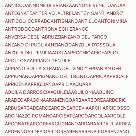
ANNICCO
ANNONE DI BRIANZA
ANNONE VENETO
ANOIA
ANTEGNATE
ANTERIVO .ALTREI.
ANTEY-SAINT-ANDRE'
ANTICOLI CORRADO
ANTIGNANO
ANTILLO
ANTONIMINA
ANTRODOCO
ANTRONA SCHIERANCO
ANVERSA DEGLI ABRUZZI
ANZANO DEL PARCO
ANZANO DI PUGLIA
ANZI
ANZIO
ANZOLA D'OSSOLA
ANZOLA DELL'EMILIA
AOSTA
APECCHIO
APICE
APIRO
APOLLOSA
APPIANO GENTILE
APPIANO SULLA STRADA DEL VINO * EPPAN AN DER
APPIGNANO
APPIGNANO DEL TRONTO
APRICA
APRICALE
APRICENA
APRIGLIANO
APRILIA
AQUARA
AQUILA D'ARROSCIA
AQUILEIA
AQUILONIA
AQUINO
ARADEO
ARAGONA
ARAMENGO
ARBA
ARBOREA
ARBORIO
ARBUS
ARCADE
ARCE
ARCENE
ARCEVIA
ARCHI
ARCIDOSSO
ARCINAZZO ROMANO
ARCISATE
ARCO
ARCOLA
ARCOLE
ARCONATE
ARCORE
ARCUGNANO
ARDARA
ARDAULI
ARDEA
ARDENNO
ARDESIO
ARDORE
ARENA
ARENA PO
ARENZANO