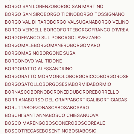
BORGO SAN LORENZO
BORGO SAN MARTINO
BORGO SAN SIRO
BORGO TICINO
BORGO TOSSIGNANO
BORGO VAL DI TARO
BORGO VALSUGANA
BORGO VELINO
BORGO VERCELLI
BORGOFORTE
BORGOFRANCO D'IVREA
BORGOFRANCO SUL PO
BORGOLAVEZZARO
BORGOMALE
BORGOMANERO
BORGOMARO
BORGOMASINO
BORGONE SUSA
BORGONOVO VAL TIDONE
BORGORATTO ALESSANDRINO
BORGORATTO MORMOROLO
BORGORICCO
BORGOROSE
BORGOSATOLLO
BORGOSESIA
BORMIDA
BORMIO
BORNASCO
BORNO
BORONEDDU
BORORE
BORRELLO
BORRIANA
BORSO DEL GRAPPA
BORTIGALI
BORTIGIADAS
BORUTTA
BORZONASCA
BOSA
BOSARO
BOSCHI SANT'ANNA
BOSCO CHIESANUOVA
BOSCO MARENGO
BOSCONERO
BOSCOREALE
BOSCOTRECASE
BOSENTINO
BOSIA
BOSIO