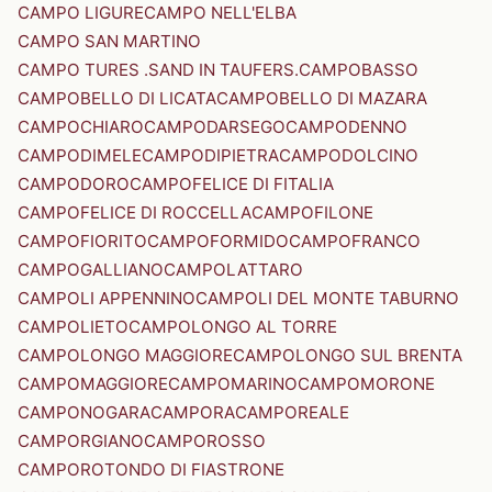
CAMPO LIGURE
CAMPO NELL'ELBA
CAMPO SAN MARTINO
CAMPO TURES .SAND IN TAUFERS.
CAMPOBASSO
CAMPOBELLO DI LICATA
CAMPOBELLO DI MAZARA
CAMPOCHIARO
CAMPODARSEGO
CAMPODENNO
CAMPODIMELE
CAMPODIPIETRA
CAMPODOLCINO
CAMPODORO
CAMPOFELICE DI FITALIA
CAMPOFELICE DI ROCCELLA
CAMPOFILONE
CAMPOFIORITO
CAMPOFORMIDO
CAMPOFRANCO
CAMPOGALLIANO
CAMPOLATTARO
CAMPOLI APPENNINO
CAMPOLI DEL MONTE TABURNO
CAMPOLIETO
CAMPOLONGO AL TORRE
CAMPOLONGO MAGGIORE
CAMPOLONGO SUL BRENTA
CAMPOMAGGIORE
CAMPOMARINO
CAMPOMORONE
CAMPONOGARA
CAMPORA
CAMPOREALE
CAMPORGIANO
CAMPOROSSO
CAMPOROTONDO DI FIASTRONE