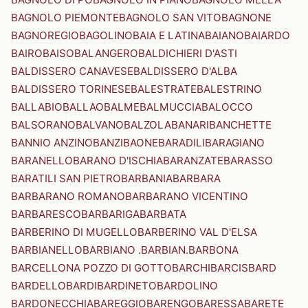
BAGNOLO PIEMONTE
BAGNOLO SAN VITO
BAGNONE
BAGNOREGIO
BAGOLINO
BAIA E LATINA
BAIANO
BAIARDO
BAIRO
BAISO
BALANGERO
BALDICHIERI D'ASTI
BALDISSERO CANAVESE
BALDISSERO D'ALBA
BALDISSERO TORINESE
BALESTRATE
BALESTRINO
BALLABIO
BALLAO
BALME
BALMUCCIA
BALOCCO
BALSORANO
BALVANO
BALZOLA
BANARI
BANCHETTE
BANNIO ANZINO
BANZI
BAONE
BARADILI
BARAGIANO
BARANELLO
BARANO D'ISCHIA
BARANZATE
BARASSO
BARATILI SAN PIETRO
BARBANIA
BARBARA
BARBARANO ROMANO
BARBARANO VICENTINO
BARBARESCO
BARBARIGA
BARBATA
BARBERINO DI MUGELLO
BARBERINO VAL D'ELSA
BARBIANELLO
BARBIANO .BARBIAN.
BARBONA
BARCELLONA POZZO DI GOTTO
BARCHI
BARCIS
BARD
BARDELLO
BARDI
BARDINETO
BARDOLINO
BARDONECCHIA
BAREGGIO
BARENGO
BARESSA
BARETE