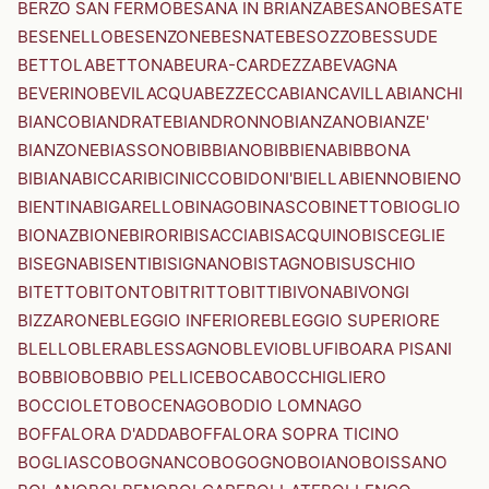
BERZO SAN FERMO
BESANA IN BRIANZA
BESANO
BESATE
BESENELLO
BESENZONE
BESNATE
BESOZZO
BESSUDE
BETTOLA
BETTONA
BEURA-CARDEZZA
BEVAGNA
BEVERINO
BEVILACQUA
BEZZECCA
BIANCAVILLA
BIANCHI
BIANCO
BIANDRATE
BIANDRONNO
BIANZANO
BIANZE'
BIANZONE
BIASSONO
BIBBIANO
BIBBIENA
BIBBONA
BIBIANA
BICCARI
BICINICCO
BIDONI'
BIELLA
BIENNO
BIENO
BIENTINA
BIGARELLO
BINAGO
BINASCO
BINETTO
BIOGLIO
BIONAZ
BIONE
BIRORI
BISACCIA
BISACQUINO
BISCEGLIE
BISEGNA
BISENTI
BISIGNANO
BISTAGNO
BISUSCHIO
BITETTO
BITONTO
BITRITTO
BITTI
BIVONA
BIVONGI
BIZZARONE
BLEGGIO INFERIORE
BLEGGIO SUPERIORE
BLELLO
BLERA
BLESSAGNO
BLEVIO
BLUFI
BOARA PISANI
BOBBIO
BOBBIO PELLICE
BOCA
BOCCHIGLIERO
BOCCIOLETO
BOCENAGO
BODIO LOMNAGO
BOFFALORA D'ADDA
BOFFALORA SOPRA TICINO
BOGLIASCO
BOGNANCO
BOGOGNO
BOIANO
BOISSANO