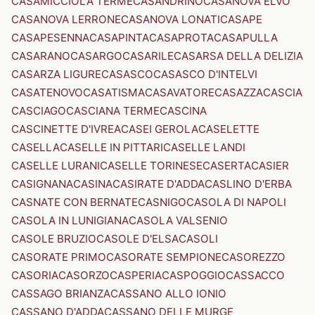
CASAMICCIOLA TERME
CASANDRINO
CASANOVA ELVO
CASANOVA LERRONE
CASANOVA LONATI
CASAPE
CASAPESENNA
CASAPINTA
CASAPROTA
CASAPULLA
CASARANO
CASARGO
CASARILE
CASARSA DELLA DELIZIA
CASARZA LIGURE
CASASCO
CASASCO D'INTELVI
CASATENOVO
CASATISMA
CASAVATORE
CASAZZA
CASCIA
CASCIAGO
CASCIANA TERME
CASCINA
CASCINETTE D'IVREA
CASEI GEROLA
CASELETTE
CASELLA
CASELLE IN PITTARI
CASELLE LANDI
CASELLE LURANI
CASELLE TORINESE
CASERTA
CASIER
CASIGNANA
CASINA
CASIRATE D'ADDA
CASLINO D'ERBA
CASNATE CON BERNATE
CASNIGO
CASOLA DI NAPOLI
CASOLA IN LUNIGIANA
CASOLA VALSENIO
CASOLE BRUZIO
CASOLE D'ELSA
CASOLI
CASORATE PRIMO
CASORATE SEMPIONE
CASOREZZO
CASORIA
CASORZO
CASPERIA
CASPOGGIO
CASSACCO
CASSAGO BRIANZA
CASSANO ALLO IONIO
CASSANO D'ADDA
CASSANO DELLE MURGE