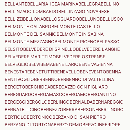
BELLANTE
BELLARIA-IGEA MARINA
BELLEGRA
BELLINO
BELLINZAGO LOMBARDO
BELLINZAGO NOVARESE
BELLIZZI
BELLONA
BELLOSGUARDO
BELLUNO
BELLUSCO
BELMONTE CALABRO
BELMONTE CASTELLO
BELMONTE DEL SANNIO
BELMONTE IN SABINA
BELMONTE MEZZAGNO
BELMONTE PICENO
BELPASSO
BELSITO
BELVEDERE DI SPINELLO
BELVEDERE LANGHE
BELVEDERE MARITTIMO
BELVEDERE OSTRENSE
BELVEGLIO
BELVI
BEMA
BENE LARIO
BENE VAGIENNA
BENESTARE
BENETUTTI
BENEVELLO
BENEVENTO
BENNA
BENTIVOGLIO
BERBENNO
BERBENNO DI VALTELLINA
BERCETO
BERCHIDDA
BEREGAZZO CON FIGLIARO
BEREGUARDO
BERGAMASCO
BERGAMO
BERGANTINO
BERGEGGI
BERGOLO
BERLINGO
BERNALDA
BERNAREGGIO
BERNATE TICINO
BERNEZZO
BERRA
BERSONE
BERTINORO
BERTIOLO
BERTONICO
BERZANO DI SAN PIETRO
BERZANO DI TORTONA
BERZO DEMO
BERZO INFERIORE