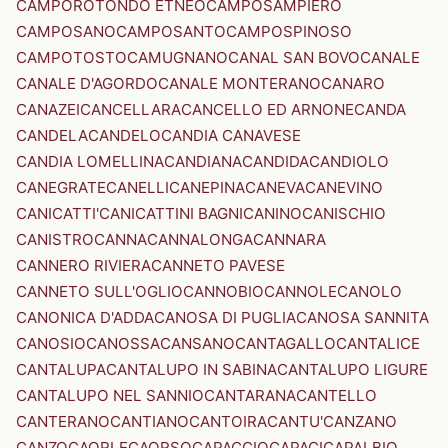
CAMPOROTONDO ETNEO
CAMPOSAMPIERO
CAMPOSANO
CAMPOSANTO
CAMPOSPINOSO
CAMPOTOSTO
CAMUGNANO
CANAL SAN BOVO
CANALE
CANALE D'AGORDO
CANALE MONTERANO
CANARO
CANAZEI
CANCELLARA
CANCELLO ED ARNONE
CANDA
CANDELA
CANDELO
CANDIA CANAVESE
CANDIA LOMELLINA
CANDIANA
CANDIDA
CANDIOLO
CANEGRATE
CANELLI
CANEPINA
CANEVA
CANEVINO
CANICATTI'
CANICATTINI BAGNI
CANINO
CANISCHIO
CANISTRO
CANNA
CANNALONGA
CANNARA
CANNERO RIVIERA
CANNETO PAVESE
CANNETO SULL'OGLIO
CANNOBIO
CANNOLE
CANOLO
CANONICA D'ADDA
CANOSA DI PUGLIA
CANOSA SANNITA
CANOSIO
CANOSSA
CANSANO
CANTAGALLO
CANTALICE
CANTALUPA
CANTALUPO IN SABINA
CANTALUPO LIGURE
CANTALUPO NEL SANNIO
CANTARANA
CANTELLO
CANTERANO
CANTIANO
CANTOIRA
CANTU'
CANZANO
CANZO
CAORLE
CAORSO
CAPACCIO
CAPACI
CAPALBIO