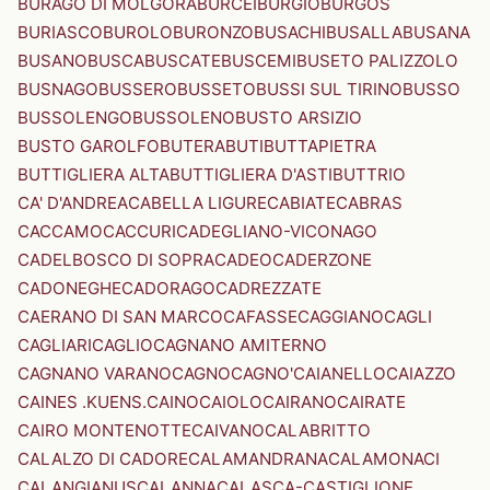
BURAGO DI MOLGORA
BURCEI
BURGIO
BURGOS
BURIASCO
BUROLO
BURONZO
BUSACHI
BUSALLA
BUSANA
BUSANO
BUSCA
BUSCATE
BUSCEMI
BUSETO PALIZZOLO
BUSNAGO
BUSSERO
BUSSETO
BUSSI SUL TIRINO
BUSSO
BUSSOLENGO
BUSSOLENO
BUSTO ARSIZIO
BUSTO GAROLFO
BUTERA
BUTI
BUTTAPIETRA
BUTTIGLIERA ALTA
BUTTIGLIERA D'ASTI
BUTTRIO
CA' D'ANDREA
CABELLA LIGURE
CABIATE
CABRAS
CACCAMO
CACCURI
CADEGLIANO-VICONAGO
CADELBOSCO DI SOPRA
CADEO
CADERZONE
CADONEGHE
CADORAGO
CADREZZATE
CAERANO DI SAN MARCO
CAFASSE
CAGGIANO
CAGLI
CAGLIARI
CAGLIO
CAGNANO AMITERNO
CAGNANO VARANO
CAGNO
CAGNO'
CAIANELLO
CAIAZZO
CAINES .KUENS.
CAINO
CAIOLO
CAIRANO
CAIRATE
CAIRO MONTENOTTE
CAIVANO
CALABRITTO
CALALZO DI CADORE
CALAMANDRANA
CALAMONACI
CALANGIANUS
CALANNA
CALASCA-CASTIGLIONE