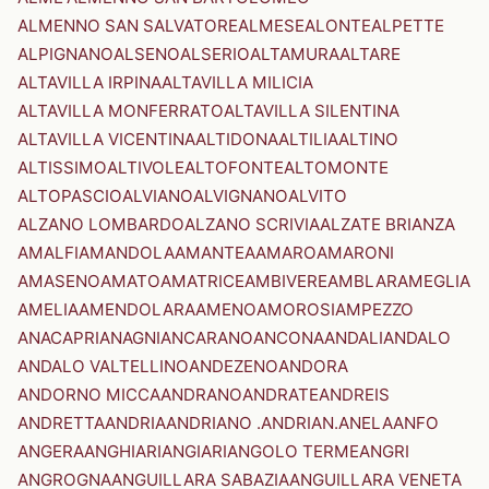
ALMENNO SAN SALVATORE
ALMESE
ALONTE
ALPETTE
ALPIGNANO
ALSENO
ALSERIO
ALTAMURA
ALTARE
ALTAVILLA IRPINA
ALTAVILLA MILICIA
ALTAVILLA MONFERRATO
ALTAVILLA SILENTINA
ALTAVILLA VICENTINA
ALTIDONA
ALTILIA
ALTINO
ALTISSIMO
ALTIVOLE
ALTOFONTE
ALTOMONTE
ALTOPASCIO
ALVIANO
ALVIGNANO
ALVITO
ALZANO LOMBARDO
ALZANO SCRIVIA
ALZATE BRIANZA
AMALFI
AMANDOLA
AMANTEA
AMARO
AMARONI
AMASENO
AMATO
AMATRICE
AMBIVERE
AMBLAR
AMEGLIA
AMELIA
AMENDOLARA
AMENO
AMOROSI
AMPEZZO
ANACAPRI
ANAGNI
ANCARANO
ANCONA
ANDALI
ANDALO
ANDALO VALTELLINO
ANDEZENO
ANDORA
ANDORNO MICCA
ANDRANO
ANDRATE
ANDREIS
ANDRETTA
ANDRIA
ANDRIANO .ANDRIAN.
ANELA
ANFO
ANGERA
ANGHIARI
ANGIARI
ANGOLO TERME
ANGRI
ANGROGNA
ANGUILLARA SABAZIA
ANGUILLARA VENETA