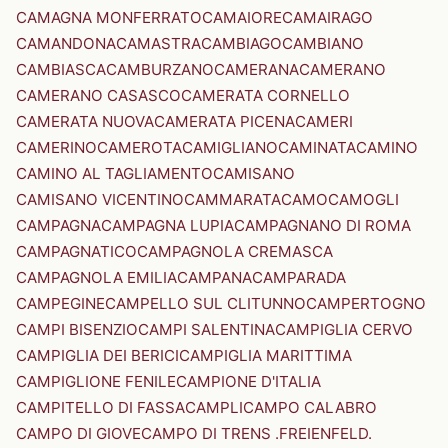
CAMAGNA MONFERRATO
CAMAIORE
CAMAIRAGO
CAMANDONA
CAMASTRA
CAMBIAGO
CAMBIANO
CAMBIASCA
CAMBURZANO
CAMERANA
CAMERANO
CAMERANO CASASCO
CAMERATA CORNELLO
CAMERATA NUOVA
CAMERATA PICENA
CAMERI
CAMERINO
CAMEROTA
CAMIGLIANO
CAMINATA
CAMINO
CAMINO AL TAGLIAMENTO
CAMISANO
CAMISANO VICENTINO
CAMMARATA
CAMO
CAMOGLI
CAMPAGNA
CAMPAGNA LUPIA
CAMPAGNANO DI ROMA
CAMPAGNATICO
CAMPAGNOLA CREMASCA
CAMPAGNOLA EMILIA
CAMPANA
CAMPARADA
CAMPEGINE
CAMPELLO SUL CLITUNNO
CAMPERTOGNO
CAMPI BISENZIO
CAMPI SALENTINA
CAMPIGLIA CERVO
CAMPIGLIA DEI BERICI
CAMPIGLIA MARITTIMA
CAMPIGLIONE FENILE
CAMPIONE D'ITALIA
CAMPITELLO DI FASSA
CAMPLI
CAMPO CALABRO
CAMPO DI GIOVE
CAMPO DI TRENS .FREIENFELD.