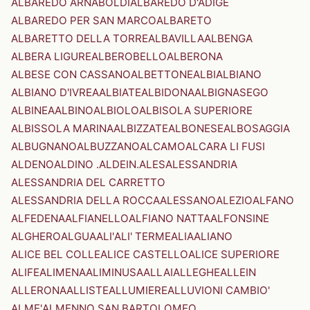
ALBAREDO ARNABOLDI
ALBAREDO D'ADIGE
ALBAREDO PER SAN MARCO
ALBARETO
ALBARETTO DELLA TORRE
ALBAVILLA
ALBENGA
ALBERA LIGURE
ALBEROBELLO
ALBERONA
ALBESE CON CASSANO
ALBETTONE
ALBI
ALBIANO
ALBIANO D'IVREA
ALBIATE
ALBIDONA
ALBIGNASEGO
ALBINEA
ALBINO
ALBIOLO
ALBISOLA SUPERIORE
ALBISSOLA MARINA
ALBIZZATE
ALBONESE
ALBOSAGGIA
ALBUGNANO
ALBUZZANO
ALCAMO
ALCARA LI FUSI
ALDENO
ALDINO .ALDEIN.
ALES
ALESSANDRIA
ALESSANDRIA DEL CARRETTO
ALESSANDRIA DELLA ROCCA
ALESSANO
ALEZIO
ALFANO
ALFEDENA
ALFIANELLO
ALFIANO NATTA
ALFONSINE
ALGHERO
ALGUA
ALI'
ALI' TERME
ALIA
ALIANO
ALICE BEL COLLE
ALICE CASTELLO
ALICE SUPERIORE
ALIFE
ALIMENA
ALIMINUSA
ALLAI
ALLEGHE
ALLEIN
ALLERONA
ALLISTE
ALLUMIERE
ALLUVIONI CAMBIO'
ALME'
ALMENNO SAN BARTOLOMEO