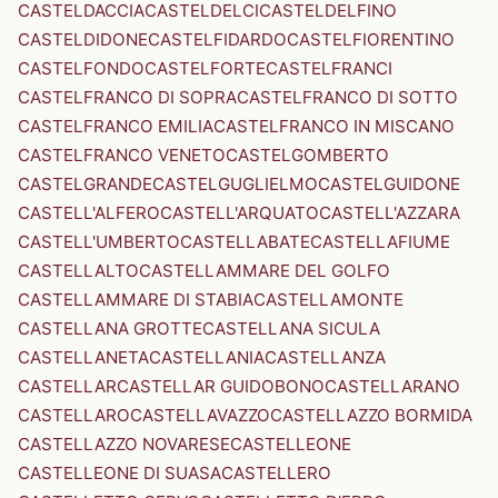
CASTELDACCIA
CASTELDELCI
CASTELDELFINO
CASTELDIDONE
CASTELFIDARDO
CASTELFIORENTINO
CASTELFONDO
CASTELFORTE
CASTELFRANCI
CASTELFRANCO DI SOPRA
CASTELFRANCO DI SOTTO
CASTELFRANCO EMILIA
CASTELFRANCO IN MISCANO
CASTELFRANCO VENETO
CASTELGOMBERTO
CASTELGRANDE
CASTELGUGLIELMO
CASTELGUIDONE
CASTELL'ALFERO
CASTELL'ARQUATO
CASTELL'AZZARA
CASTELL'UMBERTO
CASTELLABATE
CASTELLAFIUME
CASTELLALTO
CASTELLAMMARE DEL GOLFO
CASTELLAMMARE DI STABIA
CASTELLAMONTE
CASTELLANA GROTTE
CASTELLANA SICULA
CASTELLANETA
CASTELLANIA
CASTELLANZA
CASTELLAR
CASTELLAR GUIDOBONO
CASTELLARANO
CASTELLARO
CASTELLAVAZZO
CASTELLAZZO BORMIDA
CASTELLAZZO NOVARESE
CASTELLEONE
CASTELLEONE DI SUASA
CASTELLERO