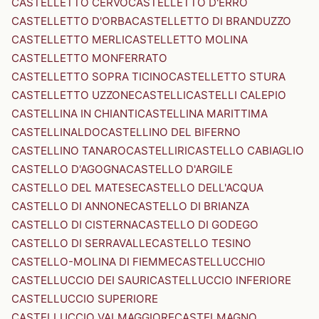
CASTELLETTO CERVO
CASTELLETTO D'ERRO
CASTELLETTO D'ORBA
CASTELLETTO DI BRANDUZZO
CASTELLETTO MERLI
CASTELLETTO MOLINA
CASTELLETTO MONFERRATO
CASTELLETTO SOPRA TICINO
CASTELLETTO STURA
CASTELLETTO UZZONE
CASTELLI
CASTELLI CALEPIO
CASTELLINA IN CHIANTI
CASTELLINA MARITTIMA
CASTELLINALDO
CASTELLINO DEL BIFERNO
CASTELLINO TANARO
CASTELLIRI
CASTELLO CABIAGLIO
CASTELLO D'AGOGNA
CASTELLO D'ARGILE
CASTELLO DEL MATESE
CASTELLO DELL'ACQUA
CASTELLO DI ANNONE
CASTELLO DI BRIANZA
CASTELLO DI CISTERNA
CASTELLO DI GODEGO
CASTELLO DI SERRAVALLE
CASTELLO TESINO
CASTELLO-MOLINA DI FIEMME
CASTELLUCCHIO
CASTELLUCCIO DEI SAURI
CASTELLUCCIO INFERIORE
CASTELLUCCIO SUPERIORE
CASTELLUCCIO VALMAGGIORE
CASTELMAGNO