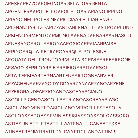
ARESE
AREZZO
ARGEGNO
ARGELATO
ARGENTA
ARGENTERA
ARGUELLO
ARGUSTO
ARI
ARIANO IRPINO
ARIANO NEL POLESINE
ARICCIA
ARIELLI
ARIENZO
ARIGNANO
ARITZO
ARIZZANO
ARLENA DI CASTRO
ARLUNO
ARMENO
ARMENTO
ARMUNGIA
ARNAD
ARNARA
ARNASCO
ARNESANO
AROLA
ARONA
AROSIO
ARPAIA
ARPAISE
ARPINO
ARQUA' PETRARCA
ARQUA' POLESINE
ARQUATA DEL TRONTO
ARQUATA SCRIVIA
ARRE
ARRONE
ARSAGO SEPRIO
ARSIE'
ARSIERO
ARSITA
ARSOLI
ARTA TERME
ARTEGNA
ARTENA
ARTOGNE
ARVIER
ARZACHENA
ARZAGO D'ADDA
ARZANA
ARZANO
ARZENE
ARZERGRANDE
ARZIGNANO
ASCEA
ASCIANO
ASCOLI PICENO
ASCOLI SATRIANO
ASCREA
ASIAGO
ASIGLIANO VENETO
ASIGLIANO VERCELLESE
ASOLA
ASOLO
ASSAGO
ASSEMINI
ASSISI
ASSO
ASSOLO
ASSORO
ASTI
ASUNI
ATELETA
ATELLA
ATENA LUCANA
ATESSA
ATINA
ATRANI
ATRI
ATRIPALDA
ATTIGLIANO
ATTIMIS