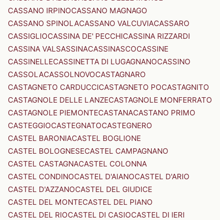
CASSANO IRPINO
CASSANO MAGNAGO
CASSANO SPINOLA
CASSANO VALCUVIA
CASSARO
CASSIGLIO
CASSINA DE' PECCHI
CASSINA RIZZARDI
CASSINA VALSASSINA
CASSINASCO
CASSINE
CASSINELLE
CASSINETTA DI LUGAGNANO
CASSINO
CASSOLA
CASSOLNOVO
CASTAGNARO
CASTAGNETO CARDUCCI
CASTAGNETO PO
CASTAGNITO
CASTAGNOLE DELLE LANZE
CASTAGNOLE MONFERRATO
CASTAGNOLE PIEMONTE
CASTANA
CASTANO PRIMO
CASTEGGIO
CASTEGNATO
CASTEGNERO
CASTEL BARONIA
CASTEL BOGLIONE
CASTEL BOLOGNESE
CASTEL CAMPAGNANO
CASTEL CASTAGNA
CASTEL COLONNA
CASTEL CONDINO
CASTEL D'AIANO
CASTEL D'ARIO
CASTEL D'AZZANO
CASTEL DEL GIUDICE
CASTEL DEL MONTE
CASTEL DEL PIANO
CASTEL DEL RIO
CASTEL DI CASIO
CASTEL DI IERI