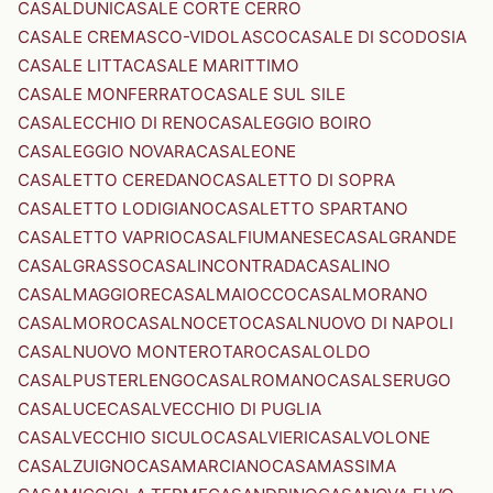
CASALDUNI
CASALE CORTE CERRO
CASALE CREMASCO-VIDOLASCO
CASALE DI SCODOSIA
CASALE LITTA
CASALE MARITTIMO
CASALE MONFERRATO
CASALE SUL SILE
CASALECCHIO DI RENO
CASALEGGIO BOIRO
CASALEGGIO NOVARA
CASALEONE
CASALETTO CEREDANO
CASALETTO DI SOPRA
CASALETTO LODIGIANO
CASALETTO SPARTANO
CASALETTO VAPRIO
CASALFIUMANESE
CASALGRANDE
CASALGRASSO
CASALINCONTRADA
CASALINO
CASALMAGGIORE
CASALMAIOCCO
CASALMORANO
CASALMORO
CASALNOCETO
CASALNUOVO DI NAPOLI
CASALNUOVO MONTEROTARO
CASALOLDO
CASALPUSTERLENGO
CASALROMANO
CASALSERUGO
CASALUCE
CASALVECCHIO DI PUGLIA
CASALVECCHIO SICULO
CASALVIERI
CASALVOLONE
CASALZUIGNO
CASAMARCIANO
CASAMASSIMA