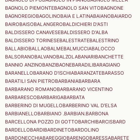
BAGNOLO PIEMONTE
BAGNOLO SAN VITO
BAGNONE
BAGNOREGIO
BAGOLINO
BAIA E LATINA
BAIANO
BAIARDO
BAIRO
BAISO
BALANGERO
BALDICHIERI D'ASTI
BALDISSERO CANAVESE
BALDISSERO D'ALBA
BALDISSERO TORINESE
BALESTRATE
BALESTRINO
BALLABIO
BALLAO
BALME
BALMUCCIA
BALOCCO
BALSORANO
BALVANO
BALZOLA
BANARI
BANCHETTE
BANNIO ANZINO
BANZI
BAONE
BARADILI
BARAGIANO
BARANELLO
BARANO D'ISCHIA
BARANZATE
BARASSO
BARATILI SAN PIETRO
BARBANIA
BARBARA
BARBARANO ROMANO
BARBARANO VICENTINO
BARBARESCO
BARBARIGA
BARBATA
BARBERINO DI MUGELLO
BARBERINO VAL D'ELSA
BARBIANELLO
BARBIANO .BARBIAN.
BARBONA
BARCELLONA POZZO DI GOTTO
BARCHI
BARCIS
BARD
BARDELLO
BARDI
BARDINETO
BARDOLINO
BARDONECCHIA
BAREGGIO
BARENGO
BARESSA
BARETE