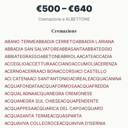
€500 – €640
Cremazione a ALBETTONE
Cremazione
ABANO TERME
ABBADIA CERRETO
ABBADIA LARIANA
ABBADIA SAN SALVATORE
ABBASANTA
ABBATEGGIO
ABBIATEGRASSO
ABETONE
ABRIOLA
ACATE
ACCADIA
ACCEGLIO
ACCETTURA
ACCIANO
ACCUMOLI
ACERENZA
ACERNO
ACERRA
ACI BONACCORSI
ACI CASTELLO
ACI CATENA
ACI SANT'ANTONIO
ACIREALE
ACQUACANINA
ACQUAFONDATA
ACQUAFORMOSA
ACQUAFREDDA
ACQUALAGNA
ACQUANEGRA CREMONESE
ACQUANEGRA SUL CHIESE
ACQUAPENDENTE
ACQUAPPESA
ACQUARICA DEL CAPO
ACQUARO
ACQUASANTA TERME
ACQUASPARTA
ACQUAVIVA COLLECROCE
ACQUAVIVA D'ISERNIA