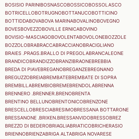
BOSISIO PARINI
BOSNASCO
BOSSICO
BOSSOLASCO
BOTRICELLO
BOTRUGNO
BOTTANUCO
BOTTICINO
BOTTIDDA
BOVA
BOVA MARINA
BOVALINO
BOVEGNO
BOVES
BOVEZZO
BOVILLE ERNICA
BOVINO
BOVISIO-MASCIAGO
BOVOLENTA
BOVOLONE
BOZZOLE
BOZZOLO
BRA
BRACCA
BRACCIANO
BRACIGLIANO
BRAIES .PRAGS.
BRALLO DI PREGOLA
BRANCALEONE
BRANDICO
BRANDIZZO
BRANZI
BRAONE
BREBBIA
BREDA DI PIAVE
BREGANO
BREGANZE
BREGNANO
BREGUZZO
BREIA
BREMBATE
BREMBATE DI SOPRA
BREMBILLA
BREMBIO
BREME
BRENDOLA
BRENNA
BRENNERO .BRENNER.
BRENO
BRENTA
BRENTINO BELLUNO
BRENTONICO
BRENZONE
BRESCELLO
BRESCIA
BRESIMO
BRESSANA BOTTARONE
BRESSANONE .BRIXEN.
BRESSANVIDO
BRESSO
BREZ
BREZZO DI BEDERO
BRIAGLIA
BRIATICO
BRICHERASIO
BRIENNO
BRIENZA
BRIGA ALTA
BRIGA NOVARESE