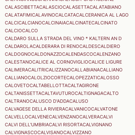
CALASCIBETTA
CALASCIO
CALASETTA
CALATABIANO
CALATAFIMI
CALAVINO
CALCATA
CALCERANICA AL LAGO
CALCI
CALCIANO
CALCINAIA
CALCINATE
CALCINATO
CALCIO
CALCO
CALDARO SULLA STRADA DEL VINO * KALTERN AN D
CALDAROLA
CALDERARA DI RENO
CALDES
CALDIERO
CALDOGNO
CALDONAZZO
CALENDASCO
CALENZANO
CALESTANO
CALICE AL CORNOVIGLIO
CALICE LIGURE
CALIMERA
CALITRI
CALIZZANO
CALLABIANA
CALLIANO
CALLIANO
CALOLZIOCORTE
CALOPEZZATI
CALOSSO
CALOVETO
CALTABELLOTTA
CALTAGIRONE
CALTANISSETTA
CALTAVUTURO
CALTIGNAGA
CALTO
CALTRANO
CALUSCO D'ADDA
CALUSO
CALVAGESE DELLA RIVIERA
CALVANICO
CALVATONE
CALVELLO
CALVENE
CALVENZANO
CALVERA
CALVI
CALVI DELL'UMBRIA
CALVI RISORTA
CALVIGNANO
CALVIGNASCO
CALVISANO
CALVIZZANO