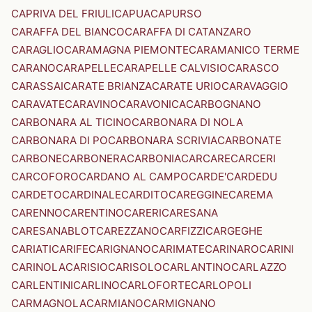
CAPRIVA DEL FRIULI
CAPUA
CAPURSO
CARAFFA DEL BIANCO
CARAFFA DI CATANZARO
CARAGLIO
CARAMAGNA PIEMONTE
CARAMANICO TERME
CARANO
CARAPELLE
CARAPELLE CALVISIO
CARASCO
CARASSAI
CARATE BRIANZA
CARATE URIO
CARAVAGGIO
CARAVATE
CARAVINO
CARAVONICA
CARBOGNANO
CARBONARA AL TICINO
CARBONARA DI NOLA
CARBONARA DI PO
CARBONARA SCRIVIA
CARBONATE
CARBONE
CARBONERA
CARBONIA
CARCARE
CARCERI
CARCOFORO
CARDANO AL CAMPO
CARDE'
CARDEDU
CARDETO
CARDINALE
CARDITO
CAREGGINE
CAREMA
CARENNO
CARENTINO
CARERI
CARESANA
CARESANABLOT
CAREZZANO
CARFIZZI
CARGEGHE
CARIATI
CARIFE
CARIGNANO
CARIMATE
CARINARO
CARINI
CARINOLA
CARISIO
CARISOLO
CARLANTINO
CARLAZZO
CARLENTINI
CARLINO
CARLOFORTE
CARLOPOLI
CARMAGNOLA
CARMIANO
CARMIGNANO