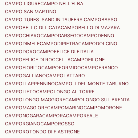
CAMPO LIGURE
CAMPO NELL'ELBA
CAMPO SAN MARTINO
CAMPO TURES .SAND IN TAUFERS.
CAMPOBASSO
CAMPOBELLO DI LICATA
CAMPOBELLO DI MAZARA
CAMPOCHIARO
CAMPODARSEGO
CAMPODENNO
CAMPODIMELE
CAMPODIPIETRA
CAMPODOLCINO
CAMPODORO
CAMPOFELICE DI FITALIA
CAMPOFELICE DI ROCCELLA
CAMPOFILONE
CAMPOFIORITO
CAMPOFORMIDO
CAMPOFRANCO
CAMPOGALLIANO
CAMPOLATTARO
CAMPOLI APPENNINO
CAMPOLI DEL MONTE TABURNO
CAMPOLIETO
CAMPOLONGO AL TORRE
CAMPOLONGO MAGGIORE
CAMPOLONGO SUL BRENTA
CAMPOMAGGIORE
CAMPOMARINO
CAMPOMORONE
CAMPONOGARA
CAMPORA
CAMPOREALE
CAMPORGIANO
CAMPOROSSO
CAMPOROTONDO DI FIASTRONE