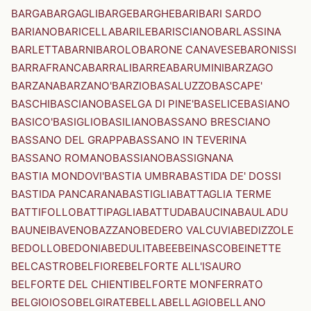
BARGA
BARGAGLI
BARGE
BARGHE
BARI
BARI SARDO
BARIANO
BARICELLA
BARILE
BARISCIANO
BARLASSINA
BARLETTA
BARNI
BAROLO
BARONE CANAVESE
BARONISSI
BARRAFRANCA
BARRALI
BARREA
BARUMINI
BARZAGO
BARZANA
BARZANO'
BARZIO
BASALUZZO
BASCAPE'
BASCHI
BASCIANO
BASELGA DI PINE'
BASELICE
BASIANO
BASICO'
BASIGLIO
BASILIANO
BASSANO BRESCIANO
BASSANO DEL GRAPPA
BASSANO IN TEVERINA
BASSANO ROMANO
BASSIANO
BASSIGNANA
BASTIA MONDOVI'
BASTIA UMBRA
BASTIDA DE' DOSSI
BASTIDA PANCARANA
BASTIGLIA
BATTAGLIA TERME
BATTIFOLLO
BATTIPAGLIA
BATTUDA
BAUCINA
BAULADU
BAUNEI
BAVENO
BAZZANO
BEDERO VALCUVIA
BEDIZZOLE
BEDOLLO
BEDONIA
BEDULITA
BEE
BEINASCO
BEINETTE
BELCASTRO
BELFIORE
BELFORTE ALL'ISAURO
BELFORTE DEL CHIENTI
BELFORTE MONFERRATO
BELGIOIOSO
BELGIRATE
BELLA
BELLAGIO
BELLANO