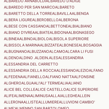
ALBAREDO ARNABOLDI
ALBAREDO D'ADIGE
ALBAREDO PER SAN MARCO
ALBARETO
ALBARETTO DELLA TORRE
ALBAVILLA
ALBENGA
ALBERA LIGURE
ALBEROBELLO
ALBERONA
ALBESE CON CASSANO
ALBETTONE
ALBI
ALBIANO
ALBIANO D'IVREA
ALBIATE
ALBIDONA
ALBIGNASEGO
ALBINEA
ALBINO
ALBIOLO
ALBISOLA SUPERIORE
ALBISSOLA MARINA
ALBIZZATE
ALBONESE
ALBOSAGGIA
ALBUGNANO
ALBUZZANO
ALCAMO
ALCARA LI FUSI
ALDENO
ALDINO .ALDEIN.
ALES
ALESSANDRIA
ALESSANDRIA DEL CARRETTO
ALESSANDRIA DELLA ROCCA
ALESSANO
ALEZIO
ALFANO
ALFEDENA
ALFIANELLO
ALFIANO NATTA
ALFONSINE
ALGHERO
ALGUA
ALI'
ALI' TERME
ALIA
ALIANO
ALICE BEL COLLE
ALICE CASTELLO
ALICE SUPERIORE
ALIFE
ALIMENA
ALIMINUSA
ALLAI
ALLEGHE
ALLEIN
ALLERONA
ALLISTE
ALLUMIERE
ALLUVIONI CAMBIO'
ALME'
ALMENNO SAN BARTOLOMEO