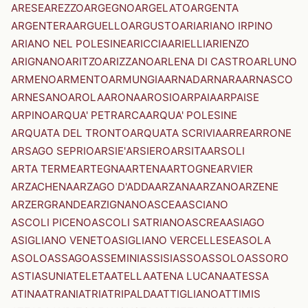
ARESE
AREZZO
ARGEGNO
ARGELATO
ARGENTA
ARGENTERA
ARGUELLO
ARGUSTO
ARI
ARIANO IRPINO
ARIANO NEL POLESINE
ARICCIA
ARIELLI
ARIENZO
ARIGNANO
ARITZO
ARIZZANO
ARLENA DI CASTRO
ARLUNO
ARMENO
ARMENTO
ARMUNGIA
ARNAD
ARNARA
ARNASCO
ARNESANO
AROLA
ARONA
AROSIO
ARPAIA
ARPAISE
ARPINO
ARQUA' PETRARCA
ARQUA' POLESINE
ARQUATA DEL TRONTO
ARQUATA SCRIVIA
ARRE
ARRONE
ARSAGO SEPRIO
ARSIE'
ARSIERO
ARSITA
ARSOLI
ARTA TERME
ARTEGNA
ARTENA
ARTOGNE
ARVIER
ARZACHENA
ARZAGO D'ADDA
ARZANA
ARZANO
ARZENE
ARZERGRANDE
ARZIGNANO
ASCEA
ASCIANO
ASCOLI PICENO
ASCOLI SATRIANO
ASCREA
ASIAGO
ASIGLIANO VENETO
ASIGLIANO VERCELLESE
ASOLA
ASOLO
ASSAGO
ASSEMINI
ASSISI
ASSO
ASSOLO
ASSORO
ASTI
ASUNI
ATELETA
ATELLA
ATENA LUCANA
ATESSA
ATINA
ATRANI
ATRI
ATRIPALDA
ATTIGLIANO
ATTIMIS