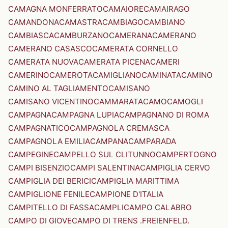
CAMAGNA MONFERRATO
CAMAIORE
CAMAIRAGO
CAMANDONA
CAMASTRA
CAMBIAGO
CAMBIANO
CAMBIASCA
CAMBURZANO
CAMERANA
CAMERANO
CAMERANO CASASCO
CAMERATA CORNELLO
CAMERATA NUOVA
CAMERATA PICENA
CAMERI
CAMERINO
CAMEROTA
CAMIGLIANO
CAMINATA
CAMINO
CAMINO AL TAGLIAMENTO
CAMISANO
CAMISANO VICENTINO
CAMMARATA
CAMO
CAMOGLI
CAMPAGNA
CAMPAGNA LUPIA
CAMPAGNANO DI ROMA
CAMPAGNATICO
CAMPAGNOLA CREMASCA
CAMPAGNOLA EMILIA
CAMPANA
CAMPARADA
CAMPEGINE
CAMPELLO SUL CLITUNNO
CAMPERTOGNO
CAMPI BISENZIO
CAMPI SALENTINA
CAMPIGLIA CERVO
CAMPIGLIA DEI BERICI
CAMPIGLIA MARITTIMA
CAMPIGLIONE FENILE
CAMPIONE D'ITALIA
CAMPITELLO DI FASSA
CAMPLI
CAMPO CALABRO
CAMPO DI GIOVE
CAMPO DI TRENS .FREIENFELD.