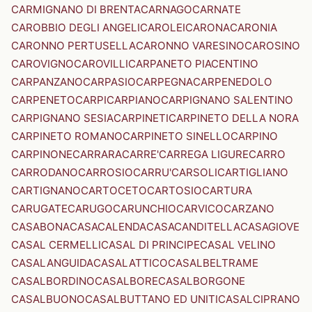
CARMIGNANO DI BRENTA
CARNAGO
CARNATE
CAROBBIO DEGLI ANGELI
CAROLEI
CARONA
CARONIA
CARONNO PERTUSELLA
CARONNO VARESINO
CAROSINO
CAROVIGNO
CAROVILLI
CARPANETO PIACENTINO
CARPANZANO
CARPASIO
CARPEGNA
CARPENEDOLO
CARPENETO
CARPI
CARPIANO
CARPIGNANO SALENTINO
CARPIGNANO SESIA
CARPINETI
CARPINETO DELLA NORA
CARPINETO ROMANO
CARPINETO SINELLO
CARPINO
CARPINONE
CARRARA
CARRE'
CARREGA LIGURE
CARRO
CARRODANO
CARROSIO
CARRU'
CARSOLI
CARTIGLIANO
CARTIGNANO
CARTOCETO
CARTOSIO
CARTURA
CARUGATE
CARUGO
CARUNCHIO
CARVICO
CARZANO
CASABONA
CASACALENDA
CASACANDITELLA
CASAGIOVE
CASAL CERMELLI
CASAL DI PRINCIPE
CASAL VELINO
CASALANGUIDA
CASALATTICO
CASALBELTRAME
CASALBORDINO
CASALBORE
CASALBORGONE
CASALBUONO
CASALBUTTANO ED UNITI
CASALCIPRANO