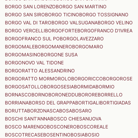
BORGO SAN LORENZO
BORGO SAN MARTINO
BORGO SAN SIRO
BORGO TICINO
BORGO TOSSIGNANO
BORGO VAL DI TARO
BORGO VALSUGANA
BORGO VELINO
BORGO VERCELLI
BORGOFORTE
BORGOFRANCO D'IVREA
BORGOFRANCO SUL PO
BORGOLAVEZZARO
BORGOMALE
BORGOMANERO
BORGOMARO
BORGOMASINO
BORGONE SUSA
BORGONOVO VAL TIDONE
BORGORATTO ALESSANDRINO
BORGORATTO MORMOROLO
BORGORICCO
BORGOROSE
BORGOSATOLLO
BORGOSESIA
BORMIDA
BORMIO
BORNASCO
BORNO
BORONEDDU
BORORE
BORRELLO
BORRIANA
BORSO DEL GRAPPA
BORTIGALI
BORTIGIADAS
BORUTTA
BORZONASCA
BOSA
BOSARO
BOSCHI SANT'ANNA
BOSCO CHIESANUOVA
BOSCO MARENGO
BOSCONERO
BOSCOREALE
BOSCOTRECASE
BOSENTINO
BOSIA
BOSIO