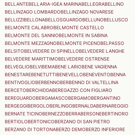
BELLANTE
BELLARIA-IGEA MARINA
BELLEGRA
BELLINO
BELLINZAGO LOMBARDO
BELLINZAGO NOVARESE
BELLIZZI
BELLONA
BELLOSGUARDO
BELLUNO
BELLUSCO
BELMONTE CALABRO
BELMONTE CASTELLO
BELMONTE DEL SANNIO
BELMONTE IN SABINA
BELMONTE MEZZAGNO
BELMONTE PICENO
BELPASSO
BELSITO
BELVEDERE DI SPINELLO
BELVEDERE LANGHE
BELVEDERE MARITTIMO
BELVEDERE OSTRENSE
BELVEGLIO
BELVI
BEMA
BENE LARIO
BENE VAGIENNA
BENESTARE
BENETUTTI
BENEVELLO
BENEVENTO
BENNA
BENTIVOGLIO
BERBENNO
BERBENNO DI VALTELLINA
BERCETO
BERCHIDDA
BEREGAZZO CON FIGLIARO
BEREGUARDO
BERGAMASCO
BERGAMO
BERGANTINO
BERGEGGI
BERGOLO
BERLINGO
BERNALDA
BERNAREGGIO
BERNATE TICINO
BERNEZZO
BERRA
BERSONE
BERTINORO
BERTIOLO
BERTONICO
BERZANO DI SAN PIETRO
BERZANO DI TORTONA
BERZO DEMO
BERZO INFERIORE