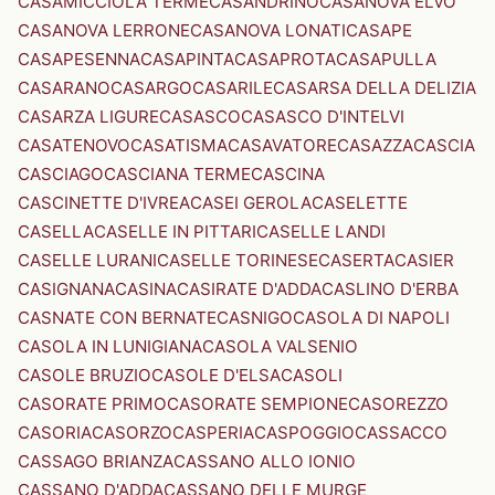
CASAMICCIOLA TERME
CASANDRINO
CASANOVA ELVO
CASANOVA LERRONE
CASANOVA LONATI
CASAPE
CASAPESENNA
CASAPINTA
CASAPROTA
CASAPULLA
CASARANO
CASARGO
CASARILE
CASARSA DELLA DELIZIA
CASARZA LIGURE
CASASCO
CASASCO D'INTELVI
CASATENOVO
CASATISMA
CASAVATORE
CASAZZA
CASCIA
CASCIAGO
CASCIANA TERME
CASCINA
CASCINETTE D'IVREA
CASEI GEROLA
CASELETTE
CASELLA
CASELLE IN PITTARI
CASELLE LANDI
CASELLE LURANI
CASELLE TORINESE
CASERTA
CASIER
CASIGNANA
CASINA
CASIRATE D'ADDA
CASLINO D'ERBA
CASNATE CON BERNATE
CASNIGO
CASOLA DI NAPOLI
CASOLA IN LUNIGIANA
CASOLA VALSENIO
CASOLE BRUZIO
CASOLE D'ELSA
CASOLI
CASORATE PRIMO
CASORATE SEMPIONE
CASOREZZO
CASORIA
CASORZO
CASPERIA
CASPOGGIO
CASSACCO
CASSAGO BRIANZA
CASSANO ALLO IONIO
CASSANO D'ADDA
CASSANO DELLE MURGE