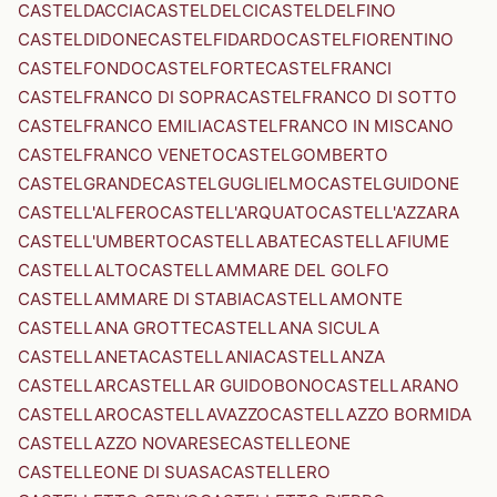
CASTELDACCIA
CASTELDELCI
CASTELDELFINO
CASTELDIDONE
CASTELFIDARDO
CASTELFIORENTINO
CASTELFONDO
CASTELFORTE
CASTELFRANCI
CASTELFRANCO DI SOPRA
CASTELFRANCO DI SOTTO
CASTELFRANCO EMILIA
CASTELFRANCO IN MISCANO
CASTELFRANCO VENETO
CASTELGOMBERTO
CASTELGRANDE
CASTELGUGLIELMO
CASTELGUIDONE
CASTELL'ALFERO
CASTELL'ARQUATO
CASTELL'AZZARA
CASTELL'UMBERTO
CASTELLABATE
CASTELLAFIUME
CASTELLALTO
CASTELLAMMARE DEL GOLFO
CASTELLAMMARE DI STABIA
CASTELLAMONTE
CASTELLANA GROTTE
CASTELLANA SICULA
CASTELLANETA
CASTELLANIA
CASTELLANZA
CASTELLAR
CASTELLAR GUIDOBONO
CASTELLARANO
CASTELLARO
CASTELLAVAZZO
CASTELLAZZO BORMIDA
CASTELLAZZO NOVARESE
CASTELLEONE
CASTELLEONE DI SUASA
CASTELLERO