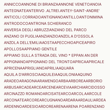
ANNICCO
ANNONE DI BRIANZA
ANNONE VENETO
ANOIA
ANTEGNATE
ANTERIVO .ALTREI.
ANTEY-SAINT-ANDRE'
ANTICOLI CORRADO
ANTIGNANO
ANTILLO
ANTONIMINA
ANTRODOCO
ANTRONA SCHIERANCO
ANVERSA DEGLI ABRUZZI
ANZANO DEL PARCO
ANZANO DI PUGLIA
ANZI
ANZIO
ANZOLA D'OSSOLA
ANZOLA DELL'EMILIA
AOSTA
APECCHIO
APICE
APIRO
APOLLOSA
APPIANO GENTILE
APPIANO SULLA STRADA DEL VINO * EPPAN AN DER
APPIGNANO
APPIGNANO DEL TRONTO
APRICA
APRICALE
APRICENA
APRIGLIANO
APRILIA
AQUARA
AQUILA D'ARROSCIA
AQUILEIA
AQUILONIA
AQUINO
ARADEO
ARAGONA
ARAMENGO
ARBA
ARBOREA
ARBORIO
ARBUS
ARCADE
ARCE
ARCENE
ARCEVIA
ARCHI
ARCIDOSSO
ARCINAZZO ROMANO
ARCISATE
ARCO
ARCOLA
ARCOLE
ARCONATE
ARCORE
ARCUGNANO
ARDARA
ARDAULI
ARDEA
ARDENNO
ARDESIO
ARDORE
ARENA
ARENA PO
ARENZANO