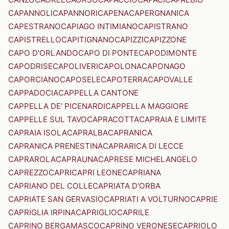
CAPANNOLI
CAPANNORI
CAPENA
CAPERGNANICA
CAPESTRANO
CAPIAGO INTIMIANO
CAPISTRANO
CAPISTRELLO
CAPITIGNANO
CAPIZZI
CAPIZZONE
CAPO D'ORLANDO
CAPO DI PONTE
CAPODIMONTE
CAPODRISE
CAPOLIVERI
CAPOLONA
CAPONAGO
CAPORCIANO
CAPOSELE
CAPOTERRA
CAPOVALLE
CAPPADOCIA
CAPPELLA CANTONE
CAPPELLA DE' PICENARDI
CAPPELLA MAGGIORE
CAPPELLE SUL TAVO
CAPRACOTTA
CAPRAIA E LIMITE
CAPRAIA ISOLA
CAPRALBA
CAPRANICA
CAPRANICA PRENESTINA
CAPRARICA DI LECCE
CAPRAROLA
CAPRAUNA
CAPRESE MICHELANGELO
CAPREZZO
CAPRI
CAPRI LEONE
CAPRIANA
CAPRIANO DEL COLLE
CAPRIATA D'ORBA
CAPRIATE SAN GERVASIO
CAPRIATI A VOLTURNO
CAPRIE
CAPRIGLIA IRPINA
CAPRIGLIO
CAPRILE
CAPRINO BERGAMASCO
CAPRINO VERONESE
CAPRIOLO