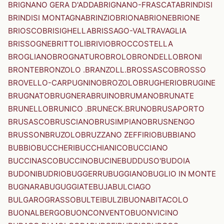
BRIGNANO GERA D'ADDA
BRIGNANO-FRASCATA
BRINDISI
BRINDISI MONTAGNA
BRINZIO
BRIONA
BRIONE
BRIONE
BRIOSCO
BRISIGHELLA
BRISSAGO-VALTRAVAGLIA
BRISSOGNE
BRITTOLI
BRIVIO
BROCCOSTELLA
BROGLIANO
BROGNATURO
BROLO
BRONDELLO
BRONI
BRONTE
BRONZOLO .BRANZOLL.
BROSSASCO
BROSSO
BROVELLO-CARPUGNINO
BROZOLO
BRUGHERIO
BRUGINE
BRUGNATO
BRUGNERA
BRUINO
BRUMANO
BRUNATE
BRUNELLO
BRUNICO .BRUNECK.
BRUNO
BRUSAPORTO
BRUSASCO
BRUSCIANO
BRUSIMPIANO
BRUSNENGO
BRUSSON
BRUZOLO
BRUZZANO ZEFFIRIO
BUBBIANO
BUBBIO
BUCCHERI
BUCCHIANICO
BUCCIANO
BUCCINASCO
BUCCINO
BUCINE
BUDDUSO'
BUDOIA
BUDONI
BUDRIO
BUGGERRU
BUGGIANO
BUGLIO IN MONTE
BUGNARA
BUGUGGIATE
BUJA
BULCIAGO
BULGAROGRASSO
BULTEI
BULZI
BUONABITACOLO
BUONALBERGO
BUONCONVENTO
BUONVICINO