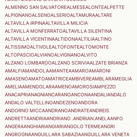
ALMENNO SAN SALVATORE
ALMESE
ALONTE
ALPETTE
ALPIGNANO
ALSENO
ALSERIO
ALTAMURA
ALTARE
ALTAVILLA IRPINA
ALTAVILLA MILICIA
ALTAVILLA MONFERRATO
ALTAVILLA SILENTINA
ALTAVILLA VICENTINA
ALTIDONA
ALTILIA
ALTINO
ALTISSIMO
ALTIVOLE
ALTOFONTE
ALTOMONTE
ALTOPASCIO
ALVIANO
ALVIGNANO
ALVITO
ALZANO LOMBARDO
ALZANO SCRIVIA
ALZATE BRIANZA
AMALFI
AMANDOLA
AMANTEA
AMARO
AMARONI
AMASENO
AMATO
AMATRICE
AMBIVERE
AMBLAR
AMEGLIA
AMELIA
AMENDOLARA
AMENO
AMOROSI
AMPEZZO
ANACAPRI
ANAGNI
ANCARANO
ANCONA
ANDALI
ANDALO
ANDALO VALTELLINO
ANDEZENO
ANDORA
ANDORNO MICCA
ANDRANO
ANDRATE
ANDREIS
ANDRETTA
ANDRIA
ANDRIANO .ANDRIAN.
ANELA
ANFO
ANGERA
ANGHIARI
ANGIARI
ANGOLO TERME
ANGRI
ANGROGNA
ANGUILLARA SABAZIA
ANGUILLARA VENETA