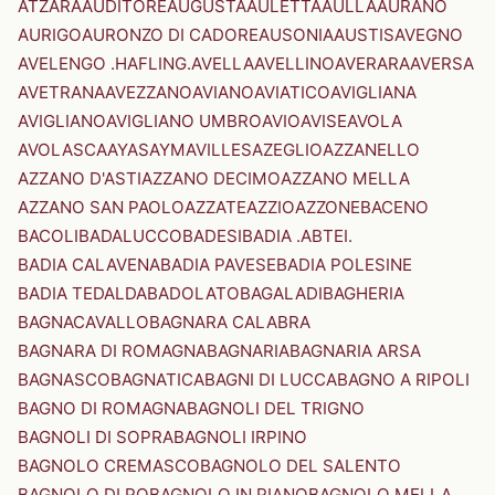
ATZARA
AUDITORE
AUGUSTA
AULETTA
AULLA
AURANO
AURIGO
AURONZO DI CADORE
AUSONIA
AUSTIS
AVEGNO
AVELENGO .HAFLING.
AVELLA
AVELLINO
AVERARA
AVERSA
AVETRANA
AVEZZANO
AVIANO
AVIATICO
AVIGLIANA
AVIGLIANO
AVIGLIANO UMBRO
AVIO
AVISE
AVOLA
AVOLASCA
AYAS
AYMAVILLES
AZEGLIO
AZZANELLO
AZZANO D'ASTI
AZZANO DECIMO
AZZANO MELLA
AZZANO SAN PAOLO
AZZATE
AZZIO
AZZONE
BACENO
BACOLI
BADALUCCO
BADESI
BADIA .ABTEI.
BADIA CALAVENA
BADIA PAVESE
BADIA POLESINE
BADIA TEDALDA
BADOLATO
BAGALADI
BAGHERIA
BAGNACAVALLO
BAGNARA CALABRA
BAGNARA DI ROMAGNA
BAGNARIA
BAGNARIA ARSA
BAGNASCO
BAGNATICA
BAGNI DI LUCCA
BAGNO A RIPOLI
BAGNO DI ROMAGNA
BAGNOLI DEL TRIGNO
BAGNOLI DI SOPRA
BAGNOLI IRPINO
BAGNOLO CREMASCO
BAGNOLO DEL SALENTO
BAGNOLO DI PO
BAGNOLO IN PIANO
BAGNOLO MELLA