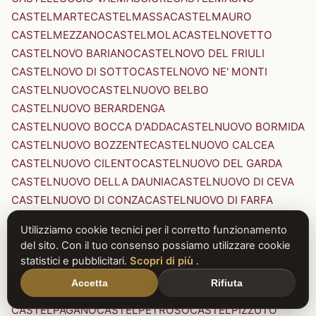
CASTELMARTE
CASTELMASSA
CASTELMAURO
CASTELMEZZANO
CASTELMOLA
CASTELNOVETTO
CASTELNOVO BARIANO
CASTELNOVO DEL FRIULI
CASTELNOVO DI SOTTO
CASTELNOVO NE' MONTI
CASTELNUOVO
CASTELNUOVO BELBO
CASTELNUOVO BERARDENGA
CASTELNUOVO BOCCA D'ADDA
CASTELNUOVO BORMIDA
CASTELNUOVO BOZZENTE
CASTELNUOVO CALCEA
CASTELNUOVO CILENTO
CASTELNUOVO DEL GARDA
CASTELNUOVO DELLA DAUNIA
CASTELNUOVO DI CEVA
CASTELNUOVO DI CONZA
CASTELNUOVO DI FARFA
CASTELNUOVO DI GARFAGNANA
Utilizziamo cookie tecnici per il corretto funzionamento
CASTELNUOVO DI PORTO
CASTELNUOVO DON BOSCO
del sito. Con il tuo consenso possiamo utilizzare cookie
CASTELNUOVO MAGRA
CASTELNUOVO NIGRA
statistici e pubblicitari.
Scopri di più
.
CASTELNUOVO PARANO
CASTELNUOVO RANGONE
Accetta
Rifiuta
CASTELNUOVO SCRIVIA
CASTELNUOVO VAL DI CECINA
CASTELPAGANO
CASTELPETROSO
CASTELPIZZUTO