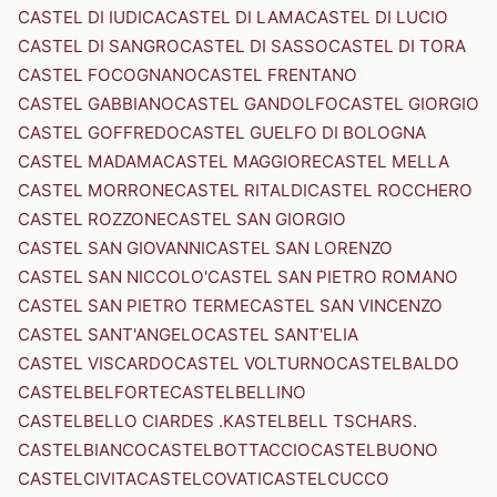
CASTEL DI IUDICA
CASTEL DI LAMA
CASTEL DI LUCIO
CASTEL DI SANGRO
CASTEL DI SASSO
CASTEL DI TORA
CASTEL FOCOGNANO
CASTEL FRENTANO
CASTEL GABBIANO
CASTEL GANDOLFO
CASTEL GIORGIO
CASTEL GOFFREDO
CASTEL GUELFO DI BOLOGNA
CASTEL MADAMA
CASTEL MAGGIORE
CASTEL MELLA
CASTEL MORRONE
CASTEL RITALDI
CASTEL ROCCHERO
CASTEL ROZZONE
CASTEL SAN GIORGIO
CASTEL SAN GIOVANNI
CASTEL SAN LORENZO
CASTEL SAN NICCOLO'
CASTEL SAN PIETRO ROMANO
CASTEL SAN PIETRO TERME
CASTEL SAN VINCENZO
CASTEL SANT'ANGELO
CASTEL SANT'ELIA
CASTEL VISCARDO
CASTEL VOLTURNO
CASTELBALDO
CASTELBELFORTE
CASTELBELLINO
CASTELBELLO CIARDES .KASTELBELL TSCHARS.
CASTELBIANCO
CASTELBOTTACCIO
CASTELBUONO
CASTELCIVITA
CASTELCOVATI
CASTELCUCCO