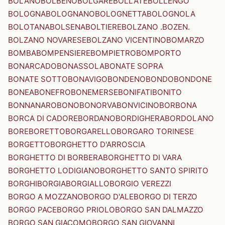
BOLANO
BOLBENO
BOLGARE
BOLLATE
BOLLENGO
BOLOGNA
BOLOGNANO
BOLOGNETTA
BOLOGNOLA
BOLOTANA
BOLSENA
BOLTIERE
BOLZANO .BOZEN.
BOLZANO NOVARESE
BOLZANO VICENTINO
BOMARZO
BOMBA
BOMPENSIERE
BOMPIETRO
BOMPORTO
BONARCADO
BONASSOLA
BONATE SOPRA
BONATE SOTTO
BONAVIGO
BONDENO
BONDO
BONDONE
BONEA
BONEFRO
BONEMERSE
BONIFATI
BONITO
BONNANARO
BONO
BONORVA
BONVICINO
BORBONA
BORCA DI CADORE
BORDANO
BORDIGHERA
BORDOLANO
BORE
BORETTO
BORGARELLO
BORGARO TORINESE
BORGETTO
BORGHETTO D'ARROSCIA
BORGHETTO DI BORBERA
BORGHETTO DI VARA
BORGHETTO LODIGIANO
BORGHETTO SANTO SPIRITO
BORGHI
BORGIA
BORGIALLO
BORGIO VEREZZI
BORGO A MOZZANO
BORGO D'ALE
BORGO DI TERZO
BORGO PACE
BORGO PRIOLO
BORGO SAN DALMAZZO
BORGO SAN GIACOMO
BORGO SAN GIOVANNI