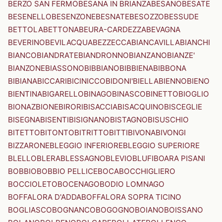
BERZO SAN FERMO
BESANA IN BRIANZA
BESANO
BESATE
BESENELLO
BESENZONE
BESNATE
BESOZZO
BESSUDE
BETTOLA
BETTONA
BEURA-CARDEZZA
BEVAGNA
BEVERINO
BEVILACQUA
BEZZECCA
BIANCAVILLA
BIANCHI
BIANCO
BIANDRATE
BIANDRONNO
BIANZANO
BIANZE'
BIANZONE
BIASSONO
BIBBIANO
BIBBIENA
BIBBONA
BIBIANA
BICCARI
BICINICCO
BIDONI'
BIELLA
BIENNO
BIENO
BIENTINA
BIGARELLO
BINAGO
BINASCO
BINETTO
BIOGLIO
BIONAZ
BIONE
BIRORI
BISACCIA
BISACQUINO
BISCEGLIE
BISEGNA
BISENTI
BISIGNANO
BISTAGNO
BISUSCHIO
BITETTO
BITONTO
BITRITTO
BITTI
BIVONA
BIVONGI
BIZZARONE
BLEGGIO INFERIORE
BLEGGIO SUPERIORE
BLELLO
BLERA
BLESSAGNO
BLEVIO
BLUFI
BOARA PISANI
BOBBIO
BOBBIO PELLICE
BOCA
BOCCHIGLIERO
BOCCIOLETO
BOCENAGO
BODIO LOMNAGO
BOFFALORA D'ADDA
BOFFALORA SOPRA TICINO
BOGLIASCO
BOGNANCO
BOGOGNO
BOIANO
BOISSANO