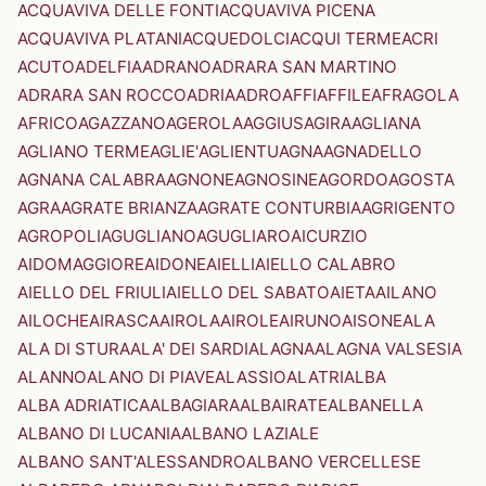
ACQUAVIVA DELLE FONTI
ACQUAVIVA PICENA
ACQUAVIVA PLATANI
ACQUEDOLCI
ACQUI TERME
ACRI
ACUTO
ADELFIA
ADRANO
ADRARA SAN MARTINO
ADRARA SAN ROCCO
ADRIA
ADRO
AFFI
AFFILE
AFRAGOLA
AFRICO
AGAZZANO
AGEROLA
AGGIUS
AGIRA
AGLIANA
AGLIANO TERME
AGLIE'
AGLIENTU
AGNA
AGNADELLO
AGNANA CALABRA
AGNONE
AGNOSINE
AGORDO
AGOSTA
AGRA
AGRATE BRIANZA
AGRATE CONTURBIA
AGRIGENTO
AGROPOLI
AGUGLIANO
AGUGLIARO
AICURZIO
AIDOMAGGIORE
AIDONE
AIELLI
AIELLO CALABRO
AIELLO DEL FRIULI
AIELLO DEL SABATO
AIETA
AILANO
AILOCHE
AIRASCA
AIROLA
AIROLE
AIRUNO
AISONE
ALA
ALA DI STURA
ALA' DEI SARDI
ALAGNA
ALAGNA VALSESIA
ALANNO
ALANO DI PIAVE
ALASSIO
ALATRI
ALBA
ALBA ADRIATICA
ALBAGIARA
ALBAIRATE
ALBANELLA
ALBANO DI LUCANIA
ALBANO LAZIALE
ALBANO SANT'ALESSANDRO
ALBANO VERCELLESE