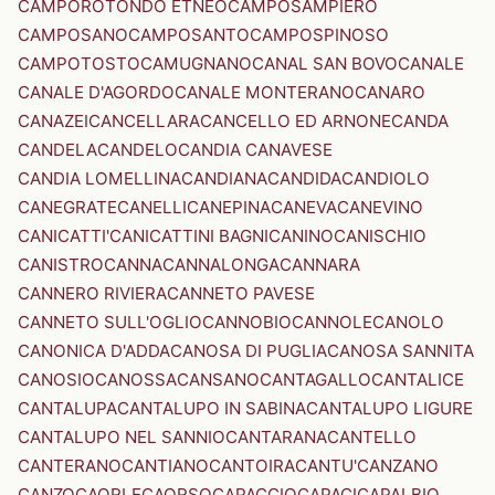
CAMPOROTONDO ETNEO
CAMPOSAMPIERO
CAMPOSANO
CAMPOSANTO
CAMPOSPINOSO
CAMPOTOSTO
CAMUGNANO
CANAL SAN BOVO
CANALE
CANALE D'AGORDO
CANALE MONTERANO
CANARO
CANAZEI
CANCELLARA
CANCELLO ED ARNONE
CANDA
CANDELA
CANDELO
CANDIA CANAVESE
CANDIA LOMELLINA
CANDIANA
CANDIDA
CANDIOLO
CANEGRATE
CANELLI
CANEPINA
CANEVA
CANEVINO
CANICATTI'
CANICATTINI BAGNI
CANINO
CANISCHIO
CANISTRO
CANNA
CANNALONGA
CANNARA
CANNERO RIVIERA
CANNETO PAVESE
CANNETO SULL'OGLIO
CANNOBIO
CANNOLE
CANOLO
CANONICA D'ADDA
CANOSA DI PUGLIA
CANOSA SANNITA
CANOSIO
CANOSSA
CANSANO
CANTAGALLO
CANTALICE
CANTALUPA
CANTALUPO IN SABINA
CANTALUPO LIGURE
CANTALUPO NEL SANNIO
CANTARANA
CANTELLO
CANTERANO
CANTIANO
CANTOIRA
CANTU'
CANZANO
CANZO
CAORLE
CAORSO
CAPACCIO
CAPACI
CAPALBIO