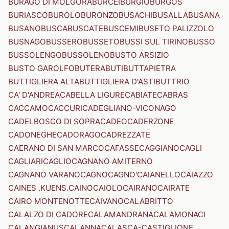
BURAGO DI MOLGORA
BURCEI
BURGIO
BURGOS
BURIASCO
BUROLO
BURONZO
BUSACHI
BUSALLA
BUSANA
BUSANO
BUSCA
BUSCATE
BUSCEMI
BUSETO PALIZZOLO
BUSNAGO
BUSSERO
BUSSETO
BUSSI SUL TIRINO
BUSSO
BUSSOLENGO
BUSSOLENO
BUSTO ARSIZIO
BUSTO GAROLFO
BUTERA
BUTI
BUTTAPIETRA
BUTTIGLIERA ALTA
BUTTIGLIERA D'ASTI
BUTTRIO
CA' D'ANDREA
CABELLA LIGURE
CABIATE
CABRAS
CACCAMO
CACCURI
CADEGLIANO-VICONAGO
CADELBOSCO DI SOPRA
CADEO
CADERZONE
CADONEGHE
CADORAGO
CADREZZATE
CAERANO DI SAN MARCO
CAFASSE
CAGGIANO
CAGLI
CAGLIARI
CAGLIO
CAGNANO AMITERNO
CAGNANO VARANO
CAGNO
CAGNO'
CAIANELLO
CAIAZZO
CAINES .KUENS.
CAINO
CAIOLO
CAIRANO
CAIRATE
CAIRO MONTENOTTE
CAIVANO
CALABRITTO
CALALZO DI CADORE
CALAMANDRANA
CALAMONACI
CALANGIANUS
CALANNA
CALASCA-CASTIGLIONE