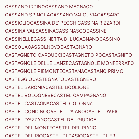
CASSANO IRPINO
CASSANO MAGNAGO
CASSANO SPINOLA
CASSANO VALCUVIA
CASSARO
CASSIGLIO
CASSINA DE' PECCHI
CASSINA RIZZARDI
CASSINA VALSASSINA
CASSINASCO
CASSINE
CASSINELLE
CASSINETTA DI LUGAGNANO
CASSINO
CASSOLA
CASSOLNOVO
CASTAGNARO
CASTAGNETO CARDUCCI
CASTAGNETO PO
CASTAGNITO
CASTAGNOLE DELLE LANZE
CASTAGNOLE MONFERRATO
CASTAGNOLE PIEMONTE
CASTANA
CASTANO PRIMO
CASTEGGIO
CASTEGNATO
CASTEGNERO
CASTEL BARONIA
CASTEL BOGLIONE
CASTEL BOLOGNESE
CASTEL CAMPAGNANO
CASTEL CASTAGNA
CASTEL COLONNA
CASTEL CONDINO
CASTEL D'AIANO
CASTEL D'ARIO
CASTEL D'AZZANO
CASTEL DEL GIUDICE
CASTEL DEL MONTE
CASTEL DEL PIANO
CASTEL DEL RIO
CASTEL DI CASIO
CASTEL DI IERI