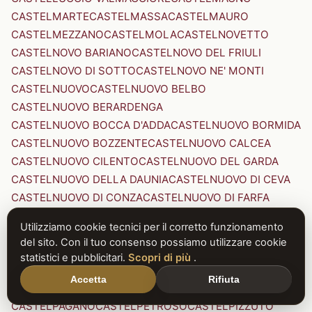
CASTELMARTE
CASTELMASSA
CASTELMAURO
CASTELMEZZANO
CASTELMOLA
CASTELNOVETTO
CASTELNOVO BARIANO
CASTELNOVO DEL FRIULI
CASTELNOVO DI SOTTO
CASTELNOVO NE' MONTI
CASTELNUOVO
CASTELNUOVO BELBO
CASTELNUOVO BERARDENGA
CASTELNUOVO BOCCA D'ADDA
CASTELNUOVO BORMIDA
CASTELNUOVO BOZZENTE
CASTELNUOVO CALCEA
CASTELNUOVO CILENTO
CASTELNUOVO DEL GARDA
CASTELNUOVO DELLA DAUNIA
CASTELNUOVO DI CEVA
CASTELNUOVO DI CONZA
CASTELNUOVO DI FARFA
CASTELNUOVO DI GARFAGNANA
Utilizziamo cookie tecnici per il corretto funzionamento
CASTELNUOVO DI PORTO
CASTELNUOVO DON BOSCO
del sito. Con il tuo consenso possiamo utilizzare cookie
CASTELNUOVO MAGRA
CASTELNUOVO NIGRA
statistici e pubblicitari.
Scopri di più
.
CASTELNUOVO PARANO
CASTELNUOVO RANGONE
Accetta
Rifiuta
CASTELNUOVO SCRIVIA
CASTELNUOVO VAL DI CECINA
CASTELPAGANO
CASTELPETROSO
CASTELPIZZUTO