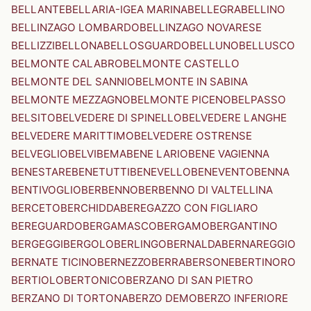
BELLANTE
BELLARIA-IGEA MARINA
BELLEGRA
BELLINO
BELLINZAGO LOMBARDO
BELLINZAGO NOVARESE
BELLIZZI
BELLONA
BELLOSGUARDO
BELLUNO
BELLUSCO
BELMONTE CALABRO
BELMONTE CASTELLO
BELMONTE DEL SANNIO
BELMONTE IN SABINA
BELMONTE MEZZAGNO
BELMONTE PICENO
BELPASSO
BELSITO
BELVEDERE DI SPINELLO
BELVEDERE LANGHE
BELVEDERE MARITTIMO
BELVEDERE OSTRENSE
BELVEGLIO
BELVI
BEMA
BENE LARIO
BENE VAGIENNA
BENESTARE
BENETUTTI
BENEVELLO
BENEVENTO
BENNA
BENTIVOGLIO
BERBENNO
BERBENNO DI VALTELLINA
BERCETO
BERCHIDDA
BEREGAZZO CON FIGLIARO
BEREGUARDO
BERGAMASCO
BERGAMO
BERGANTINO
BERGEGGI
BERGOLO
BERLINGO
BERNALDA
BERNAREGGIO
BERNATE TICINO
BERNEZZO
BERRA
BERSONE
BERTINORO
BERTIOLO
BERTONICO
BERZANO DI SAN PIETRO
BERZANO DI TORTONA
BERZO DEMO
BERZO INFERIORE