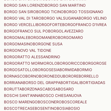
BORGO SAN LORENZO
BORGO SAN MARTINO
BORGO SAN SIRO
BORGO TICINO
BORGO TOSSIGNANO
BORGO VAL DI TARO
BORGO VALSUGANA
BORGO VELINO
BORGO VERCELLI
BORGOFORTE
BORGOFRANCO D'IVREA
BORGOFRANCO SUL PO
BORGOLAVEZZARO
BORGOMALE
BORGOMANERO
BORGOMARO
BORGOMASINO
BORGONE SUSA
BORGONOVO VAL TIDONE
BORGORATTO ALESSANDRINO
BORGORATTO MORMOROLO
BORGORICCO
BORGOROSE
BORGOSATOLLO
BORGOSESIA
BORMIDA
BORMIO
BORNASCO
BORNO
BORONEDDU
BORORE
BORRELLO
BORRIANA
BORSO DEL GRAPPA
BORTIGALI
BORTIGIADAS
BORUTTA
BORZONASCA
BOSA
BOSARO
BOSCHI SANT'ANNA
BOSCO CHIESANUOVA
BOSCO MARENGO
BOSCONERO
BOSCOREALE
BOSCOTRECASE
BOSENTINO
BOSIA
BOSIO