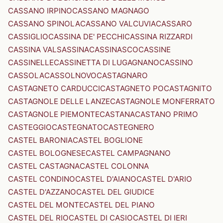
CASSANO IRPINO
CASSANO MAGNAGO
CASSANO SPINOLA
CASSANO VALCUVIA
CASSARO
CASSIGLIO
CASSINA DE' PECCHI
CASSINA RIZZARDI
CASSINA VALSASSINA
CASSINASCO
CASSINE
CASSINELLE
CASSINETTA DI LUGAGNANO
CASSINO
CASSOLA
CASSOLNOVO
CASTAGNARO
CASTAGNETO CARDUCCI
CASTAGNETO PO
CASTAGNITO
CASTAGNOLE DELLE LANZE
CASTAGNOLE MONFERRATO
CASTAGNOLE PIEMONTE
CASTANA
CASTANO PRIMO
CASTEGGIO
CASTEGNATO
CASTEGNERO
CASTEL BARONIA
CASTEL BOGLIONE
CASTEL BOLOGNESE
CASTEL CAMPAGNANO
CASTEL CASTAGNA
CASTEL COLONNA
CASTEL CONDINO
CASTEL D'AIANO
CASTEL D'ARIO
CASTEL D'AZZANO
CASTEL DEL GIUDICE
CASTEL DEL MONTE
CASTEL DEL PIANO
CASTEL DEL RIO
CASTEL DI CASIO
CASTEL DI IERI