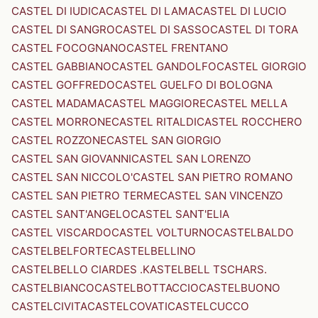
CASTEL DI IUDICA
CASTEL DI LAMA
CASTEL DI LUCIO
CASTEL DI SANGRO
CASTEL DI SASSO
CASTEL DI TORA
CASTEL FOCOGNANO
CASTEL FRENTANO
CASTEL GABBIANO
CASTEL GANDOLFO
CASTEL GIORGIO
CASTEL GOFFREDO
CASTEL GUELFO DI BOLOGNA
CASTEL MADAMA
CASTEL MAGGIORE
CASTEL MELLA
CASTEL MORRONE
CASTEL RITALDI
CASTEL ROCCHERO
CASTEL ROZZONE
CASTEL SAN GIORGIO
CASTEL SAN GIOVANNI
CASTEL SAN LORENZO
CASTEL SAN NICCOLO'
CASTEL SAN PIETRO ROMANO
CASTEL SAN PIETRO TERME
CASTEL SAN VINCENZO
CASTEL SANT'ANGELO
CASTEL SANT'ELIA
CASTEL VISCARDO
CASTEL VOLTURNO
CASTELBALDO
CASTELBELFORTE
CASTELBELLINO
CASTELBELLO CIARDES .KASTELBELL TSCHARS.
CASTELBIANCO
CASTELBOTTACCIO
CASTELBUONO
CASTELCIVITA
CASTELCOVATI
CASTELCUCCO