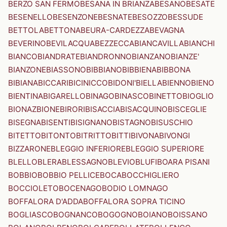
BERZO SAN FERMO
BESANA IN BRIANZA
BESANO
BESATE
BESENELLO
BESENZONE
BESNATE
BESOZZO
BESSUDE
BETTOLA
BETTONA
BEURA-CARDEZZA
BEVAGNA
BEVERINO
BEVILACQUA
BEZZECCA
BIANCAVILLA
BIANCHI
BIANCO
BIANDRATE
BIANDRONNO
BIANZANO
BIANZE'
BIANZONE
BIASSONO
BIBBIANO
BIBBIENA
BIBBONA
BIBIANA
BICCARI
BICINICCO
BIDONI'
BIELLA
BIENNO
BIENO
BIENTINA
BIGARELLO
BINAGO
BINASCO
BINETTO
BIOGLIO
BIONAZ
BIONE
BIRORI
BISACCIA
BISACQUINO
BISCEGLIE
BISEGNA
BISENTI
BISIGNANO
BISTAGNO
BISUSCHIO
BITETTO
BITONTO
BITRITTO
BITTI
BIVONA
BIVONGI
BIZZARONE
BLEGGIO INFERIORE
BLEGGIO SUPERIORE
BLELLO
BLERA
BLESSAGNO
BLEVIO
BLUFI
BOARA PISANI
BOBBIO
BOBBIO PELLICE
BOCA
BOCCHIGLIERO
BOCCIOLETO
BOCENAGO
BODIO LOMNAGO
BOFFALORA D'ADDA
BOFFALORA SOPRA TICINO
BOGLIASCO
BOGNANCO
BOGOGNO
BOIANO
BOISSANO