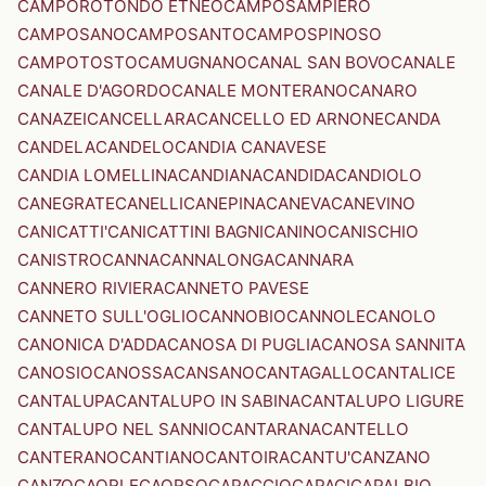
CAMPOROTONDO ETNEO
CAMPOSAMPIERO
CAMPOSANO
CAMPOSANTO
CAMPOSPINOSO
CAMPOTOSTO
CAMUGNANO
CANAL SAN BOVO
CANALE
CANALE D'AGORDO
CANALE MONTERANO
CANARO
CANAZEI
CANCELLARA
CANCELLO ED ARNONE
CANDA
CANDELA
CANDELO
CANDIA CANAVESE
CANDIA LOMELLINA
CANDIANA
CANDIDA
CANDIOLO
CANEGRATE
CANELLI
CANEPINA
CANEVA
CANEVINO
CANICATTI'
CANICATTINI BAGNI
CANINO
CANISCHIO
CANISTRO
CANNA
CANNALONGA
CANNARA
CANNERO RIVIERA
CANNETO PAVESE
CANNETO SULL'OGLIO
CANNOBIO
CANNOLE
CANOLO
CANONICA D'ADDA
CANOSA DI PUGLIA
CANOSA SANNITA
CANOSIO
CANOSSA
CANSANO
CANTAGALLO
CANTALICE
CANTALUPA
CANTALUPO IN SABINA
CANTALUPO LIGURE
CANTALUPO NEL SANNIO
CANTARANA
CANTELLO
CANTERANO
CANTIANO
CANTOIRA
CANTU'
CANZANO
CANZO
CAORLE
CAORSO
CAPACCIO
CAPACI
CAPALBIO