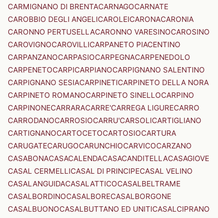
CARMIGNANO DI BRENTA
CARNAGO
CARNATE
CAROBBIO DEGLI ANGELI
CAROLEI
CARONA
CARONIA
CARONNO PERTUSELLA
CARONNO VARESINO
CAROSINO
CAROVIGNO
CAROVILLI
CARPANETO PIACENTINO
CARPANZANO
CARPASIO
CARPEGNA
CARPENEDOLO
CARPENETO
CARPI
CARPIANO
CARPIGNANO SALENTINO
CARPIGNANO SESIA
CARPINETI
CARPINETO DELLA NORA
CARPINETO ROMANO
CARPINETO SINELLO
CARPINO
CARPINONE
CARRARA
CARRE'
CARREGA LIGURE
CARRO
CARRODANO
CARROSIO
CARRU'
CARSOLI
CARTIGLIANO
CARTIGNANO
CARTOCETO
CARTOSIO
CARTURA
CARUGATE
CARUGO
CARUNCHIO
CARVICO
CARZANO
CASABONA
CASACALENDA
CASACANDITELLA
CASAGIOVE
CASAL CERMELLI
CASAL DI PRINCIPE
CASAL VELINO
CASALANGUIDA
CASALATTICO
CASALBELTRAME
CASALBORDINO
CASALBORE
CASALBORGONE
CASALBUONO
CASALBUTTANO ED UNITI
CASALCIPRANO