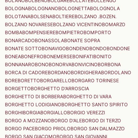
BOLANO
BOLBENO
BOLGARE
BOLLATE
BOLLENGO
BOLOGNA
BOLOGNANO
BOLOGNETTA
BOLOGNOLA
BOLOTANA
BOLSENA
BOLTIERE
BOLZANO .BOZEN.
BOLZANO NOVARESE
BOLZANO VICENTINO
BOMARZO
BOMBA
BOMPENSIERE
BOMPIETRO
BOMPORTO
BONARCADO
BONASSOLA
BONATE SOPRA
BONATE SOTTO
BONAVIGO
BONDENO
BONDO
BONDONE
BONEA
BONEFRO
BONEMERSE
BONIFATI
BONITO
BONNANARO
BONO
BONORVA
BONVICINO
BORBONA
BORCA DI CADORE
BORDANO
BORDIGHERA
BORDOLANO
BORE
BORETTO
BORGARELLO
BORGARO TORINESE
BORGETTO
BORGHETTO D'ARROSCIA
BORGHETTO DI BORBERA
BORGHETTO DI VARA
BORGHETTO LODIGIANO
BORGHETTO SANTO SPIRITO
BORGHI
BORGIA
BORGIALLO
BORGIO VEREZZI
BORGO A MOZZANO
BORGO D'ALE
BORGO DI TERZO
BORGO PACE
BORGO PRIOLO
BORGO SAN DALMAZZO
BORGO SAN GIACOMO
BORGO SAN GIOVANNI