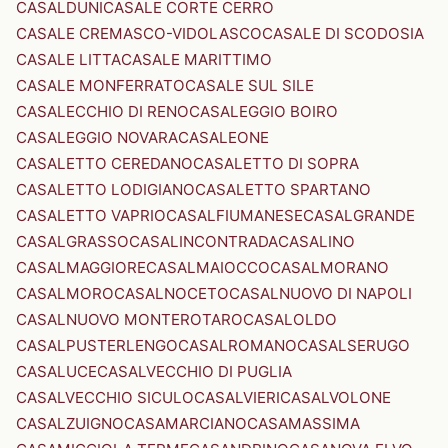
CASALDUNI
CASALE CORTE CERRO
CASALE CREMASCO-VIDOLASCO
CASALE DI SCODOSIA
CASALE LITTA
CASALE MARITTIMO
CASALE MONFERRATO
CASALE SUL SILE
CASALECCHIO DI RENO
CASALEGGIO BOIRO
CASALEGGIO NOVARA
CASALEONE
CASALETTO CEREDANO
CASALETTO DI SOPRA
CASALETTO LODIGIANO
CASALETTO SPARTANO
CASALETTO VAPRIO
CASALFIUMANESE
CASALGRANDE
CASALGRASSO
CASALINCONTRADA
CASALINO
CASALMAGGIORE
CASALMAIOCCO
CASALMORANO
CASALMORO
CASALNOCETO
CASALNUOVO DI NAPOLI
CASALNUOVO MONTEROTARO
CASALOLDO
CASALPUSTERLENGO
CASALROMANO
CASALSERUGO
CASALUCE
CASALVECCHIO DI PUGLIA
CASALVECCHIO SICULO
CASALVIERI
CASALVOLONE
CASALZUIGNO
CASAMARCIANO
CASAMASSIMA