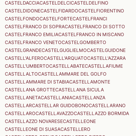
CASTELDACCIA
CASTELDELCI
CASTELDELFINO
CASTELDIDONE
CASTELFIDARDO
CASTELFIORENTINO
CASTELFONDO
CASTELFORTE
CASTELFRANCI
CASTELFRANCO DI SOPRA
CASTELFRANCO DI SOTTO
CASTELFRANCO EMILIA
CASTELFRANCO IN MISCANO
CASTELFRANCO VENETO
CASTELGOMBERTO
CASTELGRANDE
CASTELGUGLIELMO
CASTELGUIDONE
CASTELL'ALFERO
CASTELL'ARQUATO
CASTELL'AZZARA
CASTELL'UMBERTO
CASTELLABATE
CASTELLAFIUME
CASTELLALTO
CASTELLAMMARE DEL GOLFO
CASTELLAMMARE DI STABIA
CASTELLAMONTE
CASTELLANA GROTTE
CASTELLANA SICULA
CASTELLANETA
CASTELLANIA
CASTELLANZA
CASTELLAR
CASTELLAR GUIDOBONO
CASTELLARANO
CASTELLARO
CASTELLAVAZZO
CASTELLAZZO BORMIDA
CASTELLAZZO NOVARESE
CASTELLEONE
CASTELLEONE DI SUASA
CASTELLERO