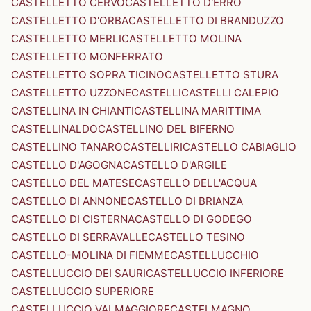
CASTELLETTO CERVO
CASTELLETTO D'ERRO
CASTELLETTO D'ORBA
CASTELLETTO DI BRANDUZZO
CASTELLETTO MERLI
CASTELLETTO MOLINA
CASTELLETTO MONFERRATO
CASTELLETTO SOPRA TICINO
CASTELLETTO STURA
CASTELLETTO UZZONE
CASTELLI
CASTELLI CALEPIO
CASTELLINA IN CHIANTI
CASTELLINA MARITTIMA
CASTELLINALDO
CASTELLINO DEL BIFERNO
CASTELLINO TANARO
CASTELLIRI
CASTELLO CABIAGLIO
CASTELLO D'AGOGNA
CASTELLO D'ARGILE
CASTELLO DEL MATESE
CASTELLO DELL'ACQUA
CASTELLO DI ANNONE
CASTELLO DI BRIANZA
CASTELLO DI CISTERNA
CASTELLO DI GODEGO
CASTELLO DI SERRAVALLE
CASTELLO TESINO
CASTELLO-MOLINA DI FIEMME
CASTELLUCCHIO
CASTELLUCCIO DEI SAURI
CASTELLUCCIO INFERIORE
CASTELLUCCIO SUPERIORE
CASTELLUCCIO VALMAGGIORE
CASTELMAGNO