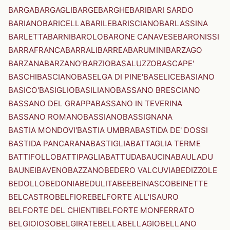
BARGA
BARGAGLI
BARGE
BARGHE
BARI
BARI SARDO
BARIANO
BARICELLA
BARILE
BARISCIANO
BARLASSINA
BARLETTA
BARNI
BAROLO
BARONE CANAVESE
BARONISSI
BARRAFRANCA
BARRALI
BARREA
BARUMINI
BARZAGO
BARZANA
BARZANO'
BARZIO
BASALUZZO
BASCAPE'
BASCHI
BASCIANO
BASELGA DI PINE'
BASELICE
BASIANO
BASICO'
BASIGLIO
BASILIANO
BASSANO BRESCIANO
BASSANO DEL GRAPPA
BASSANO IN TEVERINA
BASSANO ROMANO
BASSIANO
BASSIGNANA
BASTIA MONDOVI'
BASTIA UMBRA
BASTIDA DE' DOSSI
BASTIDA PANCARANA
BASTIGLIA
BATTAGLIA TERME
BATTIFOLLO
BATTIPAGLIA
BATTUDA
BAUCINA
BAULADU
BAUNEI
BAVENO
BAZZANO
BEDERO VALCUVIA
BEDIZZOLE
BEDOLLO
BEDONIA
BEDULITA
BEE
BEINASCO
BEINETTE
BELCASTRO
BELFIORE
BELFORTE ALL'ISAURO
BELFORTE DEL CHIENTI
BELFORTE MONFERRATO
BELGIOIOSO
BELGIRATE
BELLA
BELLAGIO
BELLANO