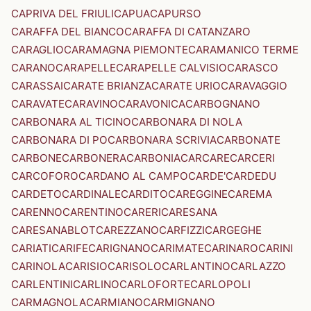
CAPRIVA DEL FRIULI
CAPUA
CAPURSO
CARAFFA DEL BIANCO
CARAFFA DI CATANZARO
CARAGLIO
CARAMAGNA PIEMONTE
CARAMANICO TERME
CARANO
CARAPELLE
CARAPELLE CALVISIO
CARASCO
CARASSAI
CARATE BRIANZA
CARATE URIO
CARAVAGGIO
CARAVATE
CARAVINO
CARAVONICA
CARBOGNANO
CARBONARA AL TICINO
CARBONARA DI NOLA
CARBONARA DI PO
CARBONARA SCRIVIA
CARBONATE
CARBONE
CARBONERA
CARBONIA
CARCARE
CARCERI
CARCOFORO
CARDANO AL CAMPO
CARDE'
CARDEDU
CARDETO
CARDINALE
CARDITO
CAREGGINE
CAREMA
CARENNO
CARENTINO
CARERI
CARESANA
CARESANABLOT
CAREZZANO
CARFIZZI
CARGEGHE
CARIATI
CARIFE
CARIGNANO
CARIMATE
CARINARO
CARINI
CARINOLA
CARISIO
CARISOLO
CARLANTINO
CARLAZZO
CARLENTINI
CARLINO
CARLOFORTE
CARLOPOLI
CARMAGNOLA
CARMIANO
CARMIGNANO