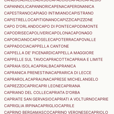
CAPANNOLI
CAPANNORI
CAPENA
CAPERGNANICA
CAPESTRANO
CAPIAGO INTIMIANO
CAPISTRANO
CAPISTRELLO
CAPITIGNANO
CAPIZZI
CAPIZZONE
CAPO D'ORLANDO
CAPO DI PONTE
CAPODIMONTE
CAPODRISE
CAPOLIVERI
CAPOLONA
CAPONAGO
CAPORCIANO
CAPOSELE
CAPOTERRA
CAPOVALLE
CAPPADOCIA
CAPPELLA CANTONE
CAPPELLA DE' PICENARDI
CAPPELLA MAGGIORE
CAPPELLE SUL TAVO
CAPRACOTTA
CAPRAIA E LIMITE
CAPRAIA ISOLA
CAPRALBA
CAPRANICA
CAPRANICA PRENESTINA
CAPRARICA DI LECCE
CAPRAROLA
CAPRAUNA
CAPRESE MICHELANGELO
CAPREZZO
CAPRI
CAPRI LEONE
CAPRIANA
CAPRIANO DEL COLLE
CAPRIATA D'ORBA
CAPRIATE SAN GERVASIO
CAPRIATI A VOLTURNO
CAPRIE
CAPRIGLIA IRPINA
CAPRIGLIO
CAPRILE
CAPRINO BERGAMASCO
CAPRINO VERONESE
CAPRIOLO