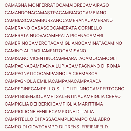
CAMAGNA MONFERRATO
CAMAIORE
CAMAIRAGO
CAMANDONA
CAMASTRA
CAMBIAGO
CAMBIANO
CAMBIASCA
CAMBURZANO
CAMERANA
CAMERANO
CAMERANO CASASCO
CAMERATA CORNELLO
CAMERATA NUOVA
CAMERATA PICENA
CAMERI
CAMERINO
CAMEROTA
CAMIGLIANO
CAMINATA
CAMINO
CAMINO AL TAGLIAMENTO
CAMISANO
CAMISANO VICENTINO
CAMMARATA
CAMO
CAMOGLI
CAMPAGNA
CAMPAGNA LUPIA
CAMPAGNANO DI ROMA
CAMPAGNATICO
CAMPAGNOLA CREMASCA
CAMPAGNOLA EMILIA
CAMPANA
CAMPARADA
CAMPEGINE
CAMPELLO SUL CLITUNNO
CAMPERTOGNO
CAMPI BISENZIO
CAMPI SALENTINA
CAMPIGLIA CERVO
CAMPIGLIA DEI BERICI
CAMPIGLIA MARITTIMA
CAMPIGLIONE FENILE
CAMPIONE D'ITALIA
CAMPITELLO DI FASSA
CAMPLI
CAMPO CALABRO
CAMPO DI GIOVE
CAMPO DI TRENS .FREIENFELD.