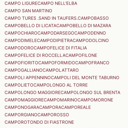
CAMPO LIGURE
CAMPO NELL'ELBA
CAMPO SAN MARTINO
CAMPO TURES .SAND IN TAUFERS.
CAMPOBASSO
CAMPOBELLO DI LICATA
CAMPOBELLO DI MAZARA
CAMPOCHIARO
CAMPODARSEGO
CAMPODENNO
CAMPODIMELE
CAMPODIPIETRA
CAMPODOLCINO
CAMPODORO
CAMPOFELICE DI FITALIA
CAMPOFELICE DI ROCCELLA
CAMPOFILONE
CAMPOFIORITO
CAMPOFORMIDO
CAMPOFRANCO
CAMPOGALLIANO
CAMPOLATTARO
CAMPOLI APPENNINO
CAMPOLI DEL MONTE TABURNO
CAMPOLIETO
CAMPOLONGO AL TORRE
CAMPOLONGO MAGGIORE
CAMPOLONGO SUL BRENTA
CAMPOMAGGIORE
CAMPOMARINO
CAMPOMORONE
CAMPONOGARA
CAMPORA
CAMPOREALE
CAMPORGIANO
CAMPOROSSO
CAMPOROTONDO DI FIASTRONE