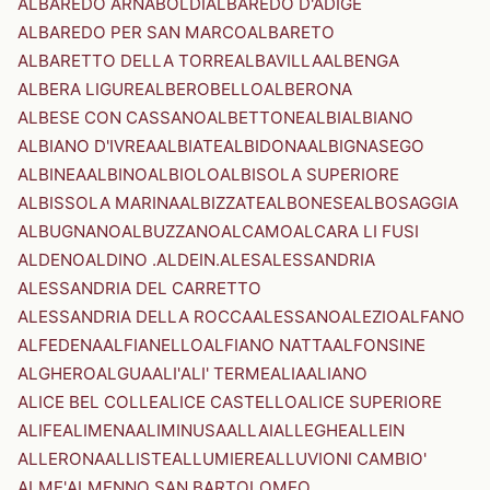
ALBAREDO ARNABOLDI
ALBAREDO D'ADIGE
ALBAREDO PER SAN MARCO
ALBARETO
ALBARETTO DELLA TORRE
ALBAVILLA
ALBENGA
ALBERA LIGURE
ALBEROBELLO
ALBERONA
ALBESE CON CASSANO
ALBETTONE
ALBI
ALBIANO
ALBIANO D'IVREA
ALBIATE
ALBIDONA
ALBIGNASEGO
ALBINEA
ALBINO
ALBIOLO
ALBISOLA SUPERIORE
ALBISSOLA MARINA
ALBIZZATE
ALBONESE
ALBOSAGGIA
ALBUGNANO
ALBUZZANO
ALCAMO
ALCARA LI FUSI
ALDENO
ALDINO .ALDEIN.
ALES
ALESSANDRIA
ALESSANDRIA DEL CARRETTO
ALESSANDRIA DELLA ROCCA
ALESSANO
ALEZIO
ALFANO
ALFEDENA
ALFIANELLO
ALFIANO NATTA
ALFONSINE
ALGHERO
ALGUA
ALI'
ALI' TERME
ALIA
ALIANO
ALICE BEL COLLE
ALICE CASTELLO
ALICE SUPERIORE
ALIFE
ALIMENA
ALIMINUSA
ALLAI
ALLEGHE
ALLEIN
ALLERONA
ALLISTE
ALLUMIERE
ALLUVIONI CAMBIO'
ALME'
ALMENNO SAN BARTOLOMEO