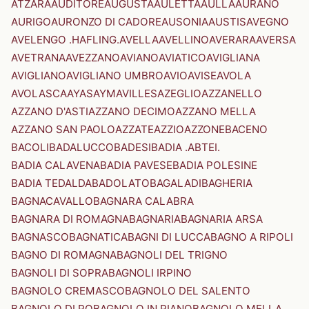
ATZARA
AUDITORE
AUGUSTA
AULETTA
AULLA
AURANO
AURIGO
AURONZO DI CADORE
AUSONIA
AUSTIS
AVEGNO
AVELENGO .HAFLING.
AVELLA
AVELLINO
AVERARA
AVERSA
AVETRANA
AVEZZANO
AVIANO
AVIATICO
AVIGLIANA
AVIGLIANO
AVIGLIANO UMBRO
AVIO
AVISE
AVOLA
AVOLASCA
AYAS
AYMAVILLES
AZEGLIO
AZZANELLO
AZZANO D'ASTI
AZZANO DECIMO
AZZANO MELLA
AZZANO SAN PAOLO
AZZATE
AZZIO
AZZONE
BACENO
BACOLI
BADALUCCO
BADESI
BADIA .ABTEI.
BADIA CALAVENA
BADIA PAVESE
BADIA POLESINE
BADIA TEDALDA
BADOLATO
BAGALADI
BAGHERIA
BAGNACAVALLO
BAGNARA CALABRA
BAGNARA DI ROMAGNA
BAGNARIA
BAGNARIA ARSA
BAGNASCO
BAGNATICA
BAGNI DI LUCCA
BAGNO A RIPOLI
BAGNO DI ROMAGNA
BAGNOLI DEL TRIGNO
BAGNOLI DI SOPRA
BAGNOLI IRPINO
BAGNOLO CREMASCO
BAGNOLO DEL SALENTO
BAGNOLO DI PO
BAGNOLO IN PIANO
BAGNOLO MELLA