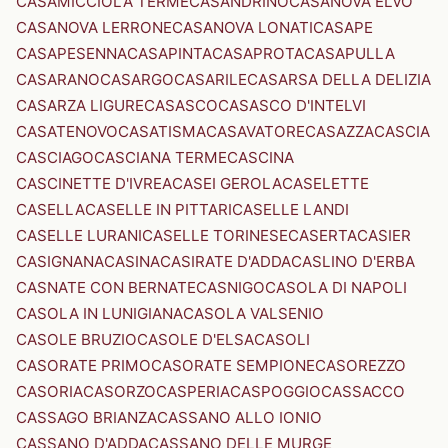
CASAMICCIOLA TERME
CASANDRINO
CASANOVA ELVO
CASANOVA LERRONE
CASANOVA LONATI
CASAPE
CASAPESENNA
CASAPINTA
CASAPROTA
CASAPULLA
CASARANO
CASARGO
CASARILE
CASARSA DELLA DELIZIA
CASARZA LIGURE
CASASCO
CASASCO D'INTELVI
CASATENOVO
CASATISMA
CASAVATORE
CASAZZA
CASCIA
CASCIAGO
CASCIANA TERME
CASCINA
CASCINETTE D'IVREA
CASEI GEROLA
CASELETTE
CASELLA
CASELLE IN PITTARI
CASELLE LANDI
CASELLE LURANI
CASELLE TORINESE
CASERTA
CASIER
CASIGNANA
CASINA
CASIRATE D'ADDA
CASLINO D'ERBA
CASNATE CON BERNATE
CASNIGO
CASOLA DI NAPOLI
CASOLA IN LUNIGIANA
CASOLA VALSENIO
CASOLE BRUZIO
CASOLE D'ELSA
CASOLI
CASORATE PRIMO
CASORATE SEMPIONE
CASOREZZO
CASORIA
CASORZO
CASPERIA
CASPOGGIO
CASSACCO
CASSAGO BRIANZA
CASSANO ALLO IONIO
CASSANO D'ADDA
CASSANO DELLE MURGE