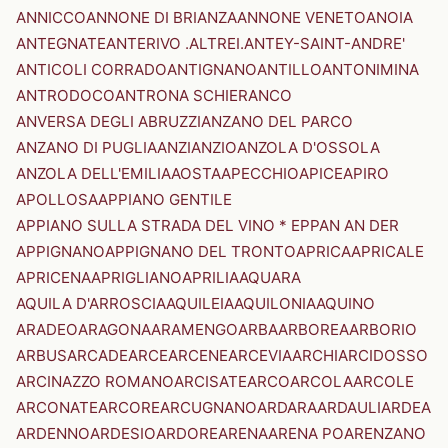
ANNICCO
ANNONE DI BRIANZA
ANNONE VENETO
ANOIA
ANTEGNATE
ANTERIVO .ALTREI.
ANTEY-SAINT-ANDRE'
ANTICOLI CORRADO
ANTIGNANO
ANTILLO
ANTONIMINA
ANTRODOCO
ANTRONA SCHIERANCO
ANVERSA DEGLI ABRUZZI
ANZANO DEL PARCO
ANZANO DI PUGLIA
ANZI
ANZIO
ANZOLA D'OSSOLA
ANZOLA DELL'EMILIA
AOSTA
APECCHIO
APICE
APIRO
APOLLOSA
APPIANO GENTILE
APPIANO SULLA STRADA DEL VINO * EPPAN AN DER
APPIGNANO
APPIGNANO DEL TRONTO
APRICA
APRICALE
APRICENA
APRIGLIANO
APRILIA
AQUARA
AQUILA D'ARROSCIA
AQUILEIA
AQUILONIA
AQUINO
ARADEO
ARAGONA
ARAMENGO
ARBA
ARBOREA
ARBORIO
ARBUS
ARCADE
ARCE
ARCENE
ARCEVIA
ARCHI
ARCIDOSSO
ARCINAZZO ROMANO
ARCISATE
ARCO
ARCOLA
ARCOLE
ARCONATE
ARCORE
ARCUGNANO
ARDARA
ARDAULI
ARDEA
ARDENNO
ARDESIO
ARDORE
ARENA
ARENA PO
ARENZANO