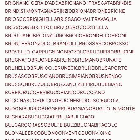
BRIGNANO GERA D'ADDA
BRIGNANO-FRASCATA
BRINDISI
BRINDISI MONTAGNA
BRINZIO
BRIONA
BRIONE
BRIONE
BRIOSCO
BRISIGHELLA
BRISSAGO-VALTRAVAGLIA
BRISSOGNE
BRITTOLI
BRIVIO
BROCCOSTELLA
BROGLIANO
BROGNATURO
BROLO
BRONDELLO
BRONI
BRONTE
BRONZOLO .BRANZOLL.
BROSSASCO
BROSSO
BROVELLO-CARPUGNINO
BROZOLO
BRUGHERIO
BRUGINE
BRUGNATO
BRUGNERA
BRUINO
BRUMANO
BRUNATE
BRUNELLO
BRUNICO .BRUNECK.
BRUNO
BRUSAPORTO
BRUSASCO
BRUSCIANO
BRUSIMPIANO
BRUSNENGO
BRUSSON
BRUZOLO
BRUZZANO ZEFFIRIO
BUBBIANO
BUBBIO
BUCCHERI
BUCCHIANICO
BUCCIANO
BUCCINASCO
BUCCINO
BUCINE
BUDDUSO'
BUDOIA
BUDONI
BUDRIO
BUGGERRU
BUGGIANO
BUGLIO IN MONTE
BUGNARA
BUGUGGIATE
BUJA
BULCIAGO
BULGAROGRASSO
BULTEI
BULZI
BUONABITACOLO
BUONALBERGO
BUONCONVENTO
BUONVICINO