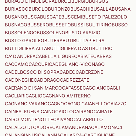
BURAGO DI MOLGORA
BURCEI
BURGIO
BURGOS
BURIASCO
BUROLO
BURONZO
BUSACHI
BUSALLA
BUSANA
BUSANO
BUSCA
BUSCATE
BUSCEMI
BUSETO PALIZZOLO
BUSNAGO
BUSSERO
BUSSETO
BUSSI SUL TIRINO
BUSSO
BUSSOLENGO
BUSSOLENO
BUSTO ARSIZIO
BUSTO GAROLFO
BUTERA
BUTI
BUTTAPIETRA
BUTTIGLIERA ALTA
BUTTIGLIERA D'ASTI
BUTTRIO
CA' D'ANDREA
CABELLA LIGURE
CABIATE
CABRAS
CACCAMO
CACCURI
CADEGLIANO-VICONAGO
CADELBOSCO DI SOPRA
CADEO
CADERZONE
CADONEGHE
CADORAGO
CADREZZATE
CAERANO DI SAN MARCO
CAFASSE
CAGGIANO
CAGLI
CAGLIARI
CAGLIO
CAGNANO AMITERNO
CAGNANO VARANO
CAGNO
CAGNO'
CAIANELLO
CAIAZZO
CAINES .KUENS.
CAINO
CAIOLO
CAIRANO
CAIRATE
CAIRO MONTENOTTE
CAIVANO
CALABRITTO
CALALZO DI CADORE
CALAMANDRANA
CALAMONACI
CALANGIANUS
CALANNA
CALASCA-CASTIGLIONE