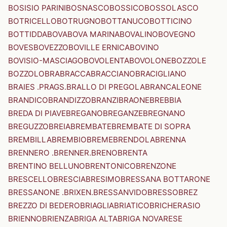
BOSISIO PARINI
BOSNASCO
BOSSICO
BOSSOLASCO
BOTRICELLO
BOTRUGNO
BOTTANUCO
BOTTICINO
BOTTIDDA
BOVA
BOVA MARINA
BOVALINO
BOVEGNO
BOVES
BOVEZZO
BOVILLE ERNICA
BOVINO
BOVISIO-MASCIAGO
BOVOLENTA
BOVOLONE
BOZZOLE
BOZZOLO
BRA
BRACCA
BRACCIANO
BRACIGLIANO
BRAIES .PRAGS.
BRALLO DI PREGOLA
BRANCALEONE
BRANDICO
BRANDIZZO
BRANZI
BRAONE
BREBBIA
BREDA DI PIAVE
BREGANO
BREGANZE
BREGNANO
BREGUZZO
BREIA
BREMBATE
BREMBATE DI SOPRA
BREMBILLA
BREMBIO
BREME
BRENDOLA
BRENNA
BRENNERO .BRENNER.
BRENO
BRENTA
BRENTINO BELLUNO
BRENTONICO
BRENZONE
BRESCELLO
BRESCIA
BRESIMO
BRESSANA BOTTARONE
BRESSANONE .BRIXEN.
BRESSANVIDO
BRESSO
BREZ
BREZZO DI BEDERO
BRIAGLIA
BRIATICO
BRICHERASIO
BRIENNO
BRIENZA
BRIGA ALTA
BRIGA NOVARESE