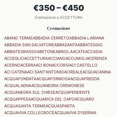
€350 – €450
Cremazione a ACCETTURA
Cremazione
ABANO TERME
ABBADIA CERRETO
ABBADIA LARIANA
ABBADIA SAN SALVATORE
ABBASANTA
ABBATEGGIO
ABBIATEGRASSO
ABETONE
ABRIOLA
ACATE
ACCADIA
ACCEGLIO
ACCETTURA
ACCIANO
ACCUMOLI
ACERENZA
ACERNO
ACERRA
ACI BONACCORSI
ACI CASTELLO
ACI CATENA
ACI SANT'ANTONIO
ACIREALE
ACQUACANINA
ACQUAFONDATA
ACQUAFORMOSA
ACQUAFREDDA
ACQUALAGNA
ACQUANEGRA CREMONESE
ACQUANEGRA SUL CHIESE
ACQUAPENDENTE
ACQUAPPESA
ACQUARICA DEL CAPO
ACQUARO
ACQUASANTA TERME
ACQUASPARTA
ACQUAVIVA COLLECROCE
ACQUAVIVA D'ISERNIA