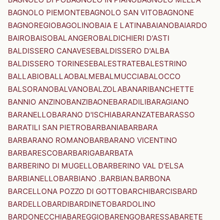
BAGNOLO PIEMONTE
BAGNOLO SAN VITO
BAGNONE
BAGNOREGIO
BAGOLINO
BAIA E LATINA
BAIANO
BAIARDO
BAIRO
BAISO
BALANGERO
BALDICHIERI D'ASTI
BALDISSERO CANAVESE
BALDISSERO D'ALBA
BALDISSERO TORINESE
BALESTRATE
BALESTRINO
BALLABIO
BALLAO
BALME
BALMUCCIA
BALOCCO
BALSORANO
BALVANO
BALZOLA
BANARI
BANCHETTE
BANNIO ANZINO
BANZI
BAONE
BARADILI
BARAGIANO
BARANELLO
BARANO D'ISCHIA
BARANZATE
BARASSO
BARATILI SAN PIETRO
BARBANIA
BARBARA
BARBARANO ROMANO
BARBARANO VICENTINO
BARBARESCO
BARBARIGA
BARBATA
BARBERINO DI MUGELLO
BARBERINO VAL D'ELSA
BARBIANELLO
BARBIANO .BARBIAN.
BARBONA
BARCELLONA POZZO DI GOTTO
BARCHI
BARCIS
BARD
BARDELLO
BARDI
BARDINETO
BARDOLINO
BARDONECCHIA
BAREGGIO
BARENGO
BARESSA
BARETE