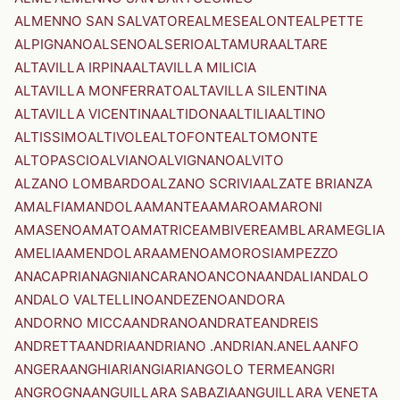
ALMENNO SAN SALVATORE
ALMESE
ALONTE
ALPETTE
ALPIGNANO
ALSENO
ALSERIO
ALTAMURA
ALTARE
ALTAVILLA IRPINA
ALTAVILLA MILICIA
ALTAVILLA MONFERRATO
ALTAVILLA SILENTINA
ALTAVILLA VICENTINA
ALTIDONA
ALTILIA
ALTINO
ALTISSIMO
ALTIVOLE
ALTOFONTE
ALTOMONTE
ALTOPASCIO
ALVIANO
ALVIGNANO
ALVITO
ALZANO LOMBARDO
ALZANO SCRIVIA
ALZATE BRIANZA
AMALFI
AMANDOLA
AMANTEA
AMARO
AMARONI
AMASENO
AMATO
AMATRICE
AMBIVERE
AMBLAR
AMEGLIA
AMELIA
AMENDOLARA
AMENO
AMOROSI
AMPEZZO
ANACAPRI
ANAGNI
ANCARANO
ANCONA
ANDALI
ANDALO
ANDALO VALTELLINO
ANDEZENO
ANDORA
ANDORNO MICCA
ANDRANO
ANDRATE
ANDREIS
ANDRETTA
ANDRIA
ANDRIANO .ANDRIAN.
ANELA
ANFO
ANGERA
ANGHIARI
ANGIARI
ANGOLO TERME
ANGRI
ANGROGNA
ANGUILLARA SABAZIA
ANGUILLARA VENETA