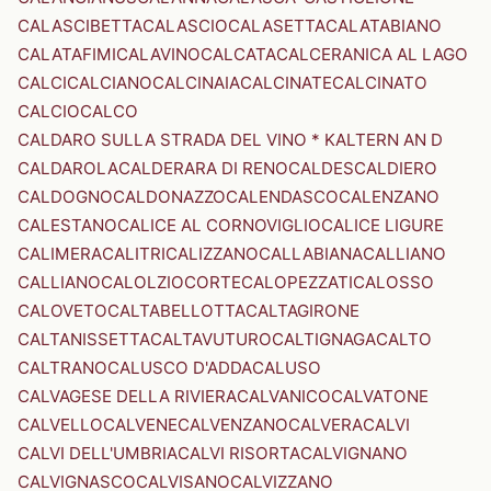
CALASCIBETTA
CALASCIO
CALASETTA
CALATABIANO
CALATAFIMI
CALAVINO
CALCATA
CALCERANICA AL LAGO
CALCI
CALCIANO
CALCINAIA
CALCINATE
CALCINATO
CALCIO
CALCO
CALDARO SULLA STRADA DEL VINO * KALTERN AN D
CALDAROLA
CALDERARA DI RENO
CALDES
CALDIERO
CALDOGNO
CALDONAZZO
CALENDASCO
CALENZANO
CALESTANO
CALICE AL CORNOVIGLIO
CALICE LIGURE
CALIMERA
CALITRI
CALIZZANO
CALLABIANA
CALLIANO
CALLIANO
CALOLZIOCORTE
CALOPEZZATI
CALOSSO
CALOVETO
CALTABELLOTTA
CALTAGIRONE
CALTANISSETTA
CALTAVUTURO
CALTIGNAGA
CALTO
CALTRANO
CALUSCO D'ADDA
CALUSO
CALVAGESE DELLA RIVIERA
CALVANICO
CALVATONE
CALVELLO
CALVENE
CALVENZANO
CALVERA
CALVI
CALVI DELL'UMBRIA
CALVI RISORTA
CALVIGNANO
CALVIGNASCO
CALVISANO
CALVIZZANO