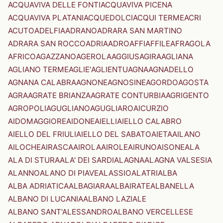
ACQUAVIVA DELLE FONTI
ACQUAVIVA PICENA
ACQUAVIVA PLATANI
ACQUEDOLCI
ACQUI TERME
ACRI
ACUTO
ADELFIA
ADRANO
ADRARA SAN MARTINO
ADRARA SAN ROCCO
ADRIA
ADRO
AFFI
AFFILE
AFRAGOLA
AFRICO
AGAZZANO
AGEROLA
AGGIUS
AGIRA
AGLIANA
AGLIANO TERME
AGLIE'
AGLIENTU
AGNA
AGNADELLO
AGNANA CALABRA
AGNONE
AGNOSINE
AGORDO
AGOSTA
AGRA
AGRATE BRIANZA
AGRATE CONTURBIA
AGRIGENTO
AGROPOLI
AGUGLIANO
AGUGLIARO
AICURZIO
AIDOMAGGIORE
AIDONE
AIELLI
AIELLO CALABRO
AIELLO DEL FRIULI
AIELLO DEL SABATO
AIETA
AILANO
AILOCHE
AIRASCA
AIROLA
AIROLE
AIRUNO
AISONE
ALA
ALA DI STURA
ALA' DEI SARDI
ALAGNA
ALAGNA VALSESIA
ALANNO
ALANO DI PIAVE
ALASSIO
ALATRI
ALBA
ALBA ADRIATICA
ALBAGIARA
ALBAIRATE
ALBANELLA
ALBANO DI LUCANIA
ALBANO LAZIALE
ALBANO SANT'ALESSANDRO
ALBANO VERCELLESE