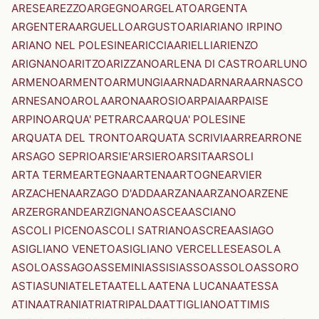
ARESE
AREZZO
ARGEGNO
ARGELATO
ARGENTA
ARGENTERA
ARGUELLO
ARGUSTO
ARI
ARIANO IRPINO
ARIANO NEL POLESINE
ARICCIA
ARIELLI
ARIENZO
ARIGNANO
ARITZO
ARIZZANO
ARLENA DI CASTRO
ARLUNO
ARMENO
ARMENTO
ARMUNGIA
ARNAD
ARNARA
ARNASCO
ARNESANO
AROLA
ARONA
AROSIO
ARPAIA
ARPAISE
ARPINO
ARQUA' PETRARCA
ARQUA' POLESINE
ARQUATA DEL TRONTO
ARQUATA SCRIVIA
ARRE
ARRONE
ARSAGO SEPRIO
ARSIE'
ARSIERO
ARSITA
ARSOLI
ARTA TERME
ARTEGNA
ARTENA
ARTOGNE
ARVIER
ARZACHENA
ARZAGO D'ADDA
ARZANA
ARZANO
ARZENE
ARZERGRANDE
ARZIGNANO
ASCEA
ASCIANO
ASCOLI PICENO
ASCOLI SATRIANO
ASCREA
ASIAGO
ASIGLIANO VENETO
ASIGLIANO VERCELLESE
ASOLA
ASOLO
ASSAGO
ASSEMINI
ASSISI
ASSO
ASSOLO
ASSORO
ASTI
ASUNI
ATELETA
ATELLA
ATENA LUCANA
ATESSA
ATINA
ATRANI
ATRI
ATRIPALDA
ATTIGLIANO
ATTIMIS