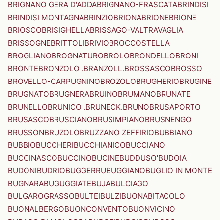
BRIGNANO GERA D'ADDA
BRIGNANO-FRASCATA
BRINDISI
BRINDISI MONTAGNA
BRINZIO
BRIONA
BRIONE
BRIONE
BRIOSCO
BRISIGHELLA
BRISSAGO-VALTRAVAGLIA
BRISSOGNE
BRITTOLI
BRIVIO
BROCCOSTELLA
BROGLIANO
BROGNATURO
BROLO
BRONDELLO
BRONI
BRONTE
BRONZOLO .BRANZOLL.
BROSSASCO
BROSSO
BROVELLO-CARPUGNINO
BROZOLO
BRUGHERIO
BRUGINE
BRUGNATO
BRUGNERA
BRUINO
BRUMANO
BRUNATE
BRUNELLO
BRUNICO .BRUNECK.
BRUNO
BRUSAPORTO
BRUSASCO
BRUSCIANO
BRUSIMPIANO
BRUSNENGO
BRUSSON
BRUZOLO
BRUZZANO ZEFFIRIO
BUBBIANO
BUBBIO
BUCCHERI
BUCCHIANICO
BUCCIANO
BUCCINASCO
BUCCINO
BUCINE
BUDDUSO'
BUDOIA
BUDONI
BUDRIO
BUGGERRU
BUGGIANO
BUGLIO IN MONTE
BUGNARA
BUGUGGIATE
BUJA
BULCIAGO
BULGAROGRASSO
BULTEI
BULZI
BUONABITACOLO
BUONALBERGO
BUONCONVENTO
BUONVICINO