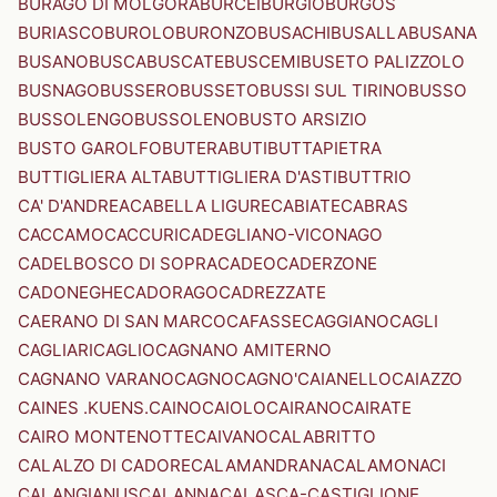
BURAGO DI MOLGORA
BURCEI
BURGIO
BURGOS
BURIASCO
BUROLO
BURONZO
BUSACHI
BUSALLA
BUSANA
BUSANO
BUSCA
BUSCATE
BUSCEMI
BUSETO PALIZZOLO
BUSNAGO
BUSSERO
BUSSETO
BUSSI SUL TIRINO
BUSSO
BUSSOLENGO
BUSSOLENO
BUSTO ARSIZIO
BUSTO GAROLFO
BUTERA
BUTI
BUTTAPIETRA
BUTTIGLIERA ALTA
BUTTIGLIERA D'ASTI
BUTTRIO
CA' D'ANDREA
CABELLA LIGURE
CABIATE
CABRAS
CACCAMO
CACCURI
CADEGLIANO-VICONAGO
CADELBOSCO DI SOPRA
CADEO
CADERZONE
CADONEGHE
CADORAGO
CADREZZATE
CAERANO DI SAN MARCO
CAFASSE
CAGGIANO
CAGLI
CAGLIARI
CAGLIO
CAGNANO AMITERNO
CAGNANO VARANO
CAGNO
CAGNO'
CAIANELLO
CAIAZZO
CAINES .KUENS.
CAINO
CAIOLO
CAIRANO
CAIRATE
CAIRO MONTENOTTE
CAIVANO
CALABRITTO
CALALZO DI CADORE
CALAMANDRANA
CALAMONACI
CALANGIANUS
CALANNA
CALASCA-CASTIGLIONE