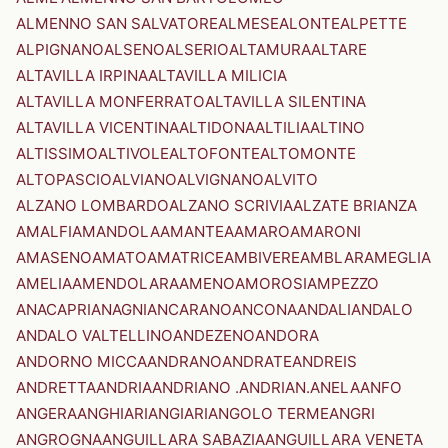
ALMENNO SAN SALVATORE
ALMESE
ALONTE
ALPETTE
ALPIGNANO
ALSENO
ALSERIO
ALTAMURA
ALTARE
ALTAVILLA IRPINA
ALTAVILLA MILICIA
ALTAVILLA MONFERRATO
ALTAVILLA SILENTINA
ALTAVILLA VICENTINA
ALTIDONA
ALTILIA
ALTINO
ALTISSIMO
ALTIVOLE
ALTOFONTE
ALTOMONTE
ALTOPASCIO
ALVIANO
ALVIGNANO
ALVITO
ALZANO LOMBARDO
ALZANO SCRIVIA
ALZATE BRIANZA
AMALFI
AMANDOLA
AMANTEA
AMARO
AMARONI
AMASENO
AMATO
AMATRICE
AMBIVERE
AMBLAR
AMEGLIA
AMELIA
AMENDOLARA
AMENO
AMOROSI
AMPEZZO
ANACAPRI
ANAGNI
ANCARANO
ANCONA
ANDALI
ANDALO
ANDALO VALTELLINO
ANDEZENO
ANDORA
ANDORNO MICCA
ANDRANO
ANDRATE
ANDREIS
ANDRETTA
ANDRIA
ANDRIANO .ANDRIAN.
ANELA
ANFO
ANGERA
ANGHIARI
ANGIARI
ANGOLO TERME
ANGRI
ANGROGNA
ANGUILLARA SABAZIA
ANGUILLARA VENETA