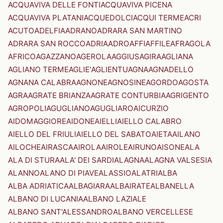
ACQUAVIVA DELLE FONTI
ACQUAVIVA PICENA
ACQUAVIVA PLATANI
ACQUEDOLCI
ACQUI TERME
ACRI
ACUTO
ADELFIA
ADRANO
ADRARA SAN MARTINO
ADRARA SAN ROCCO
ADRIA
ADRO
AFFI
AFFILE
AFRAGOLA
AFRICO
AGAZZANO
AGEROLA
AGGIUS
AGIRA
AGLIANA
AGLIANO TERME
AGLIE'
AGLIENTU
AGNA
AGNADELLO
AGNANA CALABRA
AGNONE
AGNOSINE
AGORDO
AGOSTA
AGRA
AGRATE BRIANZA
AGRATE CONTURBIA
AGRIGENTO
AGROPOLI
AGUGLIANO
AGUGLIARO
AICURZIO
AIDOMAGGIORE
AIDONE
AIELLI
AIELLO CALABRO
AIELLO DEL FRIULI
AIELLO DEL SABATO
AIETA
AILANO
AILOCHE
AIRASCA
AIROLA
AIROLE
AIRUNO
AISONE
ALA
ALA DI STURA
ALA' DEI SARDI
ALAGNA
ALAGNA VALSESIA
ALANNO
ALANO DI PIAVE
ALASSIO
ALATRI
ALBA
ALBA ADRIATICA
ALBAGIARA
ALBAIRATE
ALBANELLA
ALBANO DI LUCANIA
ALBANO LAZIALE
ALBANO SANT'ALESSANDRO
ALBANO VERCELLESE