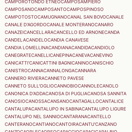
CAMPOROTONDO ETNEO
CAMPOSAMPIERO
CAMPOSANO
CAMPOSANTO
CAMPOSPINOSO
CAMPOTOSTO
CAMUGNANO
CANAL SAN BOVO
CANALE
CANALE D'AGORDO
CANALE MONTERANO
CANARO
CANAZEI
CANCELLARA
CANCELLO ED ARNONE
CANDA
CANDELA
CANDELO
CANDIA CANAVESE
CANDIA LOMELLINA
CANDIANA
CANDIDA
CANDIOLO
CANEGRATE
CANELLI
CANEPINA
CANEVA
CANEVINO
CANICATTI'
CANICATTINI BAGNI
CANINO
CANISCHIO
CANISTRO
CANNA
CANNALONGA
CANNARA
CANNERO RIVIERA
CANNETO PAVESE
CANNETO SULL'OGLIO
CANNOBIO
CANNOLE
CANOLO
CANONICA D'ADDA
CANOSA DI PUGLIA
CANOSA SANNITA
CANOSIO
CANOSSA
CANSANO
CANTAGALLO
CANTALICE
CANTALUPA
CANTALUPO IN SABINA
CANTALUPO LIGURE
CANTALUPO NEL SANNIO
CANTARANA
CANTELLO
CANTERANO
CANTIANO
CANTOIRA
CANTU'
CANZANO
CANZO
CAORLE
CAORSO
CAPACCIO
CAPACI
CAPALBIO