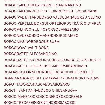
BORGO SAN LORENZO
BORGO SAN MARTINO
BORGO SAN SIRO
BORGO TICINO
BORGO TOSSIGNANO
BORGO VAL DI TARO
BORGO VALSUGANA
BORGO VELINO
BORGO VERCELLI
BORGOFORTE
BORGOFRANCO D'IVREA
BORGOFRANCO SUL PO
BORGOLAVEZZARO
BORGOMALE
BORGOMANERO
BORGOMARO
BORGOMASINO
BORGONE SUSA
BORGONOVO VAL TIDONE
BORGORATTO ALESSANDRINO
BORGORATTO MORMOROLO
BORGORICCO
BORGOROSE
BORGOSATOLLO
BORGOSESIA
BORMIDA
BORMIO
BORNASCO
BORNO
BORONEDDU
BORORE
BORRELLO
BORRIANA
BORSO DEL GRAPPA
BORTIGALI
BORTIGIADAS
BORUTTA
BORZONASCA
BOSA
BOSARO
BOSCHI SANT'ANNA
BOSCO CHIESANUOVA
BOSCO MARENGO
BOSCONERO
BOSCOREALE
BOSCOTRECASE
BOSENTINO
BOSIA
BOSIO