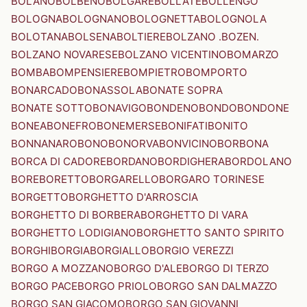
BOLANO
BOLBENO
BOLGARE
BOLLATE
BOLLENGO
BOLOGNA
BOLOGNANO
BOLOGNETTA
BOLOGNOLA
BOLOTANA
BOLSENA
BOLTIERE
BOLZANO .BOZEN.
BOLZANO NOVARESE
BOLZANO VICENTINO
BOMARZO
BOMBA
BOMPENSIERE
BOMPIETRO
BOMPORTO
BONARCADO
BONASSOLA
BONATE SOPRA
BONATE SOTTO
BONAVIGO
BONDENO
BONDO
BONDONE
BONEA
BONEFRO
BONEMERSE
BONIFATI
BONITO
BONNANARO
BONO
BONORVA
BONVICINO
BORBONA
BORCA DI CADORE
BORDANO
BORDIGHERA
BORDOLANO
BORE
BORETTO
BORGARELLO
BORGARO TORINESE
BORGETTO
BORGHETTO D'ARROSCIA
BORGHETTO DI BORBERA
BORGHETTO DI VARA
BORGHETTO LODIGIANO
BORGHETTO SANTO SPIRITO
BORGHI
BORGIA
BORGIALLO
BORGIO VEREZZI
BORGO A MOZZANO
BORGO D'ALE
BORGO DI TERZO
BORGO PACE
BORGO PRIOLO
BORGO SAN DALMAZZO
BORGO SAN GIACOMO
BORGO SAN GIOVANNI