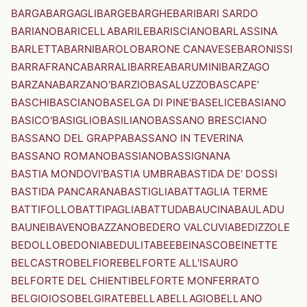
BARGA
BARGAGLI
BARGE
BARGHE
BARI
BARI SARDO
BARIANO
BARICELLA
BARILE
BARISCIANO
BARLASSINA
BARLETTA
BARNI
BAROLO
BARONE CANAVESE
BARONISSI
BARRAFRANCA
BARRALI
BARREA
BARUMINI
BARZAGO
BARZANA
BARZANO'
BARZIO
BASALUZZO
BASCAPE'
BASCHI
BASCIANO
BASELGA DI PINE'
BASELICE
BASIANO
BASICO'
BASIGLIO
BASILIANO
BASSANO BRESCIANO
BASSANO DEL GRAPPA
BASSANO IN TEVERINA
BASSANO ROMANO
BASSIANO
BASSIGNANA
BASTIA MONDOVI'
BASTIA UMBRA
BASTIDA DE' DOSSI
BASTIDA PANCARANA
BASTIGLIA
BATTAGLIA TERME
BATTIFOLLO
BATTIPAGLIA
BATTUDA
BAUCINA
BAULADU
BAUNEI
BAVENO
BAZZANO
BEDERO VALCUVIA
BEDIZZOLE
BEDOLLO
BEDONIA
BEDULITA
BEE
BEINASCO
BEINETTE
BELCASTRO
BELFIORE
BELFORTE ALL'ISAURO
BELFORTE DEL CHIENTI
BELFORTE MONFERRATO
BELGIOIOSO
BELGIRATE
BELLA
BELLAGIO
BELLANO