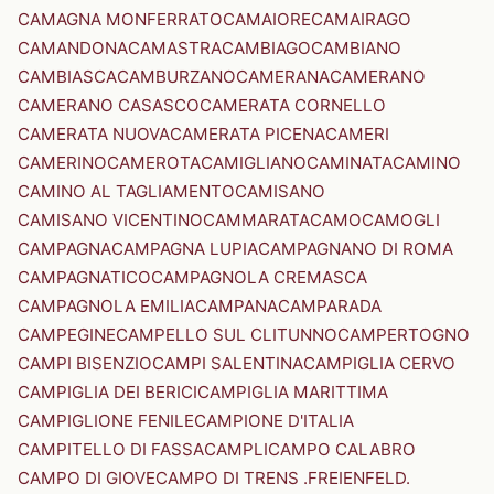
CAMAGNA MONFERRATO
CAMAIORE
CAMAIRAGO
CAMANDONA
CAMASTRA
CAMBIAGO
CAMBIANO
CAMBIASCA
CAMBURZANO
CAMERANA
CAMERANO
CAMERANO CASASCO
CAMERATA CORNELLO
CAMERATA NUOVA
CAMERATA PICENA
CAMERI
CAMERINO
CAMEROTA
CAMIGLIANO
CAMINATA
CAMINO
CAMINO AL TAGLIAMENTO
CAMISANO
CAMISANO VICENTINO
CAMMARATA
CAMO
CAMOGLI
CAMPAGNA
CAMPAGNA LUPIA
CAMPAGNANO DI ROMA
CAMPAGNATICO
CAMPAGNOLA CREMASCA
CAMPAGNOLA EMILIA
CAMPANA
CAMPARADA
CAMPEGINE
CAMPELLO SUL CLITUNNO
CAMPERTOGNO
CAMPI BISENZIO
CAMPI SALENTINA
CAMPIGLIA CERVO
CAMPIGLIA DEI BERICI
CAMPIGLIA MARITTIMA
CAMPIGLIONE FENILE
CAMPIONE D'ITALIA
CAMPITELLO DI FASSA
CAMPLI
CAMPO CALABRO
CAMPO DI GIOVE
CAMPO DI TRENS .FREIENFELD.