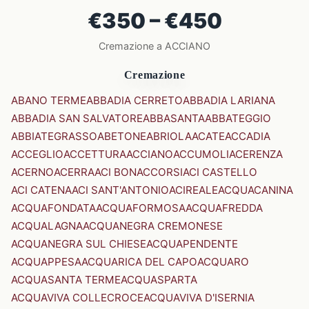
€350 – €450
Cremazione a ACCIANO
Cremazione
ABANO TERME
ABBADIA CERRETO
ABBADIA LARIANA
ABBADIA SAN SALVATORE
ABBASANTA
ABBATEGGIO
ABBIATEGRASSO
ABETONE
ABRIOLA
ACATE
ACCADIA
ACCEGLIO
ACCETTURA
ACCIANO
ACCUMOLI
ACERENZA
ACERNO
ACERRA
ACI BONACCORSI
ACI CASTELLO
ACI CATENA
ACI SANT'ANTONIO
ACIREALE
ACQUACANINA
ACQUAFONDATA
ACQUAFORMOSA
ACQUAFREDDA
ACQUALAGNA
ACQUANEGRA CREMONESE
ACQUANEGRA SUL CHIESE
ACQUAPENDENTE
ACQUAPPESA
ACQUARICA DEL CAPO
ACQUARO
ACQUASANTA TERME
ACQUASPARTA
ACQUAVIVA COLLECROCE
ACQUAVIVA D'ISERNIA