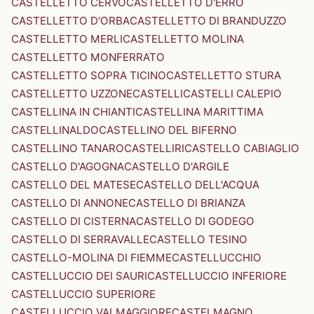
CASTELLETTO CERVO
CASTELLETTO D'ERRO
CASTELLETTO D'ORBA
CASTELLETTO DI BRANDUZZO
CASTELLETTO MERLI
CASTELLETTO MOLINA
CASTELLETTO MONFERRATO
CASTELLETTO SOPRA TICINO
CASTELLETTO STURA
CASTELLETTO UZZONE
CASTELLI
CASTELLI CALEPIO
CASTELLINA IN CHIANTI
CASTELLINA MARITTIMA
CASTELLINALDO
CASTELLINO DEL BIFERNO
CASTELLINO TANARO
CASTELLIRI
CASTELLO CABIAGLIO
CASTELLO D'AGOGNA
CASTELLO D'ARGILE
CASTELLO DEL MATESE
CASTELLO DELL'ACQUA
CASTELLO DI ANNONE
CASTELLO DI BRIANZA
CASTELLO DI CISTERNA
CASTELLO DI GODEGO
CASTELLO DI SERRAVALLE
CASTELLO TESINO
CASTELLO-MOLINA DI FIEMME
CASTELLUCCHIO
CASTELLUCCIO DEI SAURI
CASTELLUCCIO INFERIORE
CASTELLUCCIO SUPERIORE
CASTELLUCCIO VALMAGGIORE
CASTELMAGNO