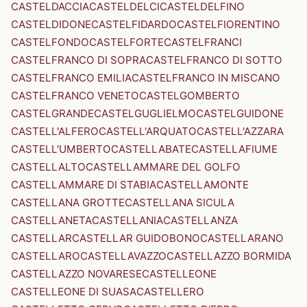
CASTELDACCIA
CASTELDELCI
CASTELDELFINO
CASTELDIDONE
CASTELFIDARDO
CASTELFIORENTINO
CASTELFONDO
CASTELFORTE
CASTELFRANCI
CASTELFRANCO DI SOPRA
CASTELFRANCO DI SOTTO
CASTELFRANCO EMILIA
CASTELFRANCO IN MISCANO
CASTELFRANCO VENETO
CASTELGOMBERTO
CASTELGRANDE
CASTELGUGLIELMO
CASTELGUIDONE
CASTELL'ALFERO
CASTELL'ARQUATO
CASTELL'AZZARA
CASTELL'UMBERTO
CASTELLABATE
CASTELLAFIUME
CASTELLALTO
CASTELLAMMARE DEL GOLFO
CASTELLAMMARE DI STABIA
CASTELLAMONTE
CASTELLANA GROTTE
CASTELLANA SICULA
CASTELLANETA
CASTELLANIA
CASTELLANZA
CASTELLAR
CASTELLAR GUIDOBONO
CASTELLARANO
CASTELLARO
CASTELLAVAZZO
CASTELLAZZO BORMIDA
CASTELLAZZO NOVARESE
CASTELLEONE
CASTELLEONE DI SUASA
CASTELLERO