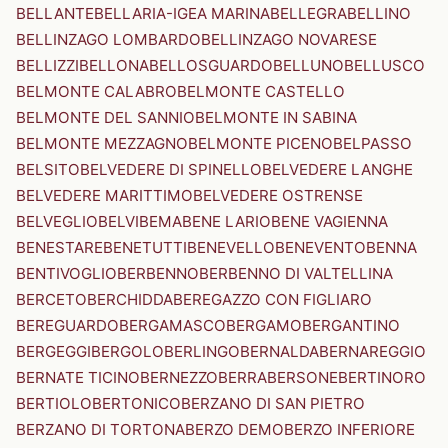
BELLANTE
BELLARIA-IGEA MARINA
BELLEGRA
BELLINO
BELLINZAGO LOMBARDO
BELLINZAGO NOVARESE
BELLIZZI
BELLONA
BELLOSGUARDO
BELLUNO
BELLUSCO
BELMONTE CALABRO
BELMONTE CASTELLO
BELMONTE DEL SANNIO
BELMONTE IN SABINA
BELMONTE MEZZAGNO
BELMONTE PICENO
BELPASSO
BELSITO
BELVEDERE DI SPINELLO
BELVEDERE LANGHE
BELVEDERE MARITTIMO
BELVEDERE OSTRENSE
BELVEGLIO
BELVI
BEMA
BENE LARIO
BENE VAGIENNA
BENESTARE
BENETUTTI
BENEVELLO
BENEVENTO
BENNA
BENTIVOGLIO
BERBENNO
BERBENNO DI VALTELLINA
BERCETO
BERCHIDDA
BEREGAZZO CON FIGLIARO
BEREGUARDO
BERGAMASCO
BERGAMO
BERGANTINO
BERGEGGI
BERGOLO
BERLINGO
BERNALDA
BERNAREGGIO
BERNATE TICINO
BERNEZZO
BERRA
BERSONE
BERTINORO
BERTIOLO
BERTONICO
BERZANO DI SAN PIETRO
BERZANO DI TORTONA
BERZO DEMO
BERZO INFERIORE