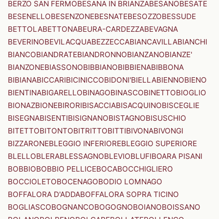
BERZO SAN FERMO
BESANA IN BRIANZA
BESANO
BESATE
BESENELLO
BESENZONE
BESNATE
BESOZZO
BESSUDE
BETTOLA
BETTONA
BEURA-CARDEZZA
BEVAGNA
BEVERINO
BEVILACQUA
BEZZECCA
BIANCAVILLA
BIANCHI
BIANCO
BIANDRATE
BIANDRONNO
BIANZANO
BIANZE'
BIANZONE
BIASSONO
BIBBIANO
BIBBIENA
BIBBONA
BIBIANA
BICCARI
BICINICCO
BIDONI'
BIELLA
BIENNO
BIENO
BIENTINA
BIGARELLO
BINAGO
BINASCO
BINETTO
BIOGLIO
BIONAZ
BIONE
BIRORI
BISACCIA
BISACQUINO
BISCEGLIE
BISEGNA
BISENTI
BISIGNANO
BISTAGNO
BISUSCHIO
BITETTO
BITONTO
BITRITTO
BITTI
BIVONA
BIVONGI
BIZZARONE
BLEGGIO INFERIORE
BLEGGIO SUPERIORE
BLELLO
BLERA
BLESSAGNO
BLEVIO
BLUFI
BOARA PISANI
BOBBIO
BOBBIO PELLICE
BOCA
BOCCHIGLIERO
BOCCIOLETO
BOCENAGO
BODIO LOMNAGO
BOFFALORA D'ADDA
BOFFALORA SOPRA TICINO
BOGLIASCO
BOGNANCO
BOGOGNO
BOIANO
BOISSANO