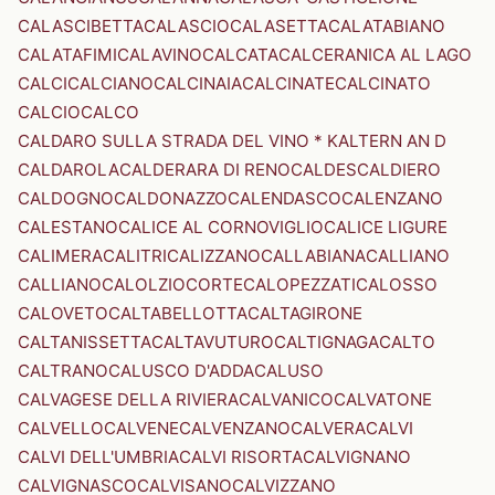
CALASCIBETTA
CALASCIO
CALASETTA
CALATABIANO
CALATAFIMI
CALAVINO
CALCATA
CALCERANICA AL LAGO
CALCI
CALCIANO
CALCINAIA
CALCINATE
CALCINATO
CALCIO
CALCO
CALDARO SULLA STRADA DEL VINO * KALTERN AN D
CALDAROLA
CALDERARA DI RENO
CALDES
CALDIERO
CALDOGNO
CALDONAZZO
CALENDASCO
CALENZANO
CALESTANO
CALICE AL CORNOVIGLIO
CALICE LIGURE
CALIMERA
CALITRI
CALIZZANO
CALLABIANA
CALLIANO
CALLIANO
CALOLZIOCORTE
CALOPEZZATI
CALOSSO
CALOVETO
CALTABELLOTTA
CALTAGIRONE
CALTANISSETTA
CALTAVUTURO
CALTIGNAGA
CALTO
CALTRANO
CALUSCO D'ADDA
CALUSO
CALVAGESE DELLA RIVIERA
CALVANICO
CALVATONE
CALVELLO
CALVENE
CALVENZANO
CALVERA
CALVI
CALVI DELL'UMBRIA
CALVI RISORTA
CALVIGNANO
CALVIGNASCO
CALVISANO
CALVIZZANO