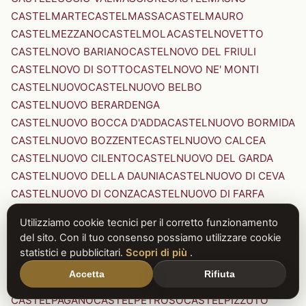
CASTELMARTE
CASTELMASSA
CASTELMAURO
CASTELMEZZANO
CASTELMOLA
CASTELNOVETTO
CASTELNOVO BARIANO
CASTELNOVO DEL FRIULI
CASTELNOVO DI SOTTO
CASTELNOVO NE' MONTI
CASTELNUOVO
CASTELNUOVO BELBO
CASTELNUOVO BERARDENGA
CASTELNUOVO BOCCA D'ADDA
CASTELNUOVO BORMIDA
CASTELNUOVO BOZZENTE
CASTELNUOVO CALCEA
CASTELNUOVO CILENTO
CASTELNUOVO DEL GARDA
CASTELNUOVO DELLA DAUNIA
CASTELNUOVO DI CEVA
CASTELNUOVO DI CONZA
CASTELNUOVO DI FARFA
CASTELNUOVO DI GARFAGNANA
Utilizziamo cookie tecnici per il corretto funzionamento
CASTELNUOVO DI PORTO
CASTELNUOVO DON BOSCO
del sito. Con il tuo consenso possiamo utilizzare cookie
CASTELNUOVO MAGRA
CASTELNUOVO NIGRA
statistici e pubblicitari.
Scopri di più
.
CASTELNUOVO PARANO
CASTELNUOVO RANGONE
Accetta
Rifiuta
CASTELNUOVO SCRIVIA
CASTELNUOVO VAL DI CECINA
CASTELPAGANO
CASTELPETROSO
CASTELPIZZUTO