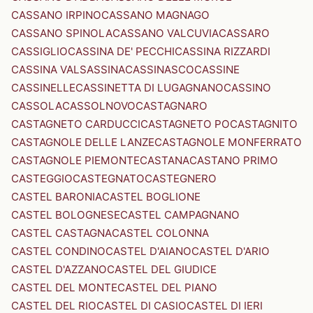
CASSANO IRPINO
CASSANO MAGNAGO
CASSANO SPINOLA
CASSANO VALCUVIA
CASSARO
CASSIGLIO
CASSINA DE' PECCHI
CASSINA RIZZARDI
CASSINA VALSASSINA
CASSINASCO
CASSINE
CASSINELLE
CASSINETTA DI LUGAGNANO
CASSINO
CASSOLA
CASSOLNOVO
CASTAGNARO
CASTAGNETO CARDUCCI
CASTAGNETO PO
CASTAGNITO
CASTAGNOLE DELLE LANZE
CASTAGNOLE MONFERRATO
CASTAGNOLE PIEMONTE
CASTANA
CASTANO PRIMO
CASTEGGIO
CASTEGNATO
CASTEGNERO
CASTEL BARONIA
CASTEL BOGLIONE
CASTEL BOLOGNESE
CASTEL CAMPAGNANO
CASTEL CASTAGNA
CASTEL COLONNA
CASTEL CONDINO
CASTEL D'AIANO
CASTEL D'ARIO
CASTEL D'AZZANO
CASTEL DEL GIUDICE
CASTEL DEL MONTE
CASTEL DEL PIANO
CASTEL DEL RIO
CASTEL DI CASIO
CASTEL DI IERI