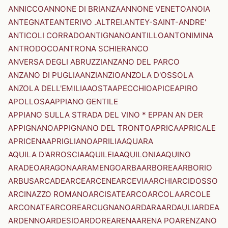
ANNICCO
ANNONE DI BRIANZA
ANNONE VENETO
ANOIA
ANTEGNATE
ANTERIVO .ALTREI.
ANTEY-SAINT-ANDRE'
ANTICOLI CORRADO
ANTIGNANO
ANTILLO
ANTONIMINA
ANTRODOCO
ANTRONA SCHIERANCO
ANVERSA DEGLI ABRUZZI
ANZANO DEL PARCO
ANZANO DI PUGLIA
ANZI
ANZIO
ANZOLA D'OSSOLA
ANZOLA DELL'EMILIA
AOSTA
APECCHIO
APICE
APIRO
APOLLOSA
APPIANO GENTILE
APPIANO SULLA STRADA DEL VINO * EPPAN AN DER
APPIGNANO
APPIGNANO DEL TRONTO
APRICA
APRICALE
APRICENA
APRIGLIANO
APRILIA
AQUARA
AQUILA D'ARROSCIA
AQUILEIA
AQUILONIA
AQUINO
ARADEO
ARAGONA
ARAMENGO
ARBA
ARBOREA
ARBORIO
ARBUS
ARCADE
ARCE
ARCENE
ARCEVIA
ARCHI
ARCIDOSSO
ARCINAZZO ROMANO
ARCISATE
ARCO
ARCOLA
ARCOLE
ARCONATE
ARCORE
ARCUGNANO
ARDARA
ARDAULI
ARDEA
ARDENNO
ARDESIO
ARDORE
ARENA
ARENA PO
ARENZANO