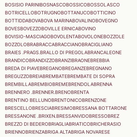
BOSISIO PARINI
BOSNASCO
BOSSICO
BOSSOLASCO
BOTRICELLO
BOTRUGNO
BOTTANUCO
BOTTICINO
BOTTIDDA
BOVA
BOVA MARINA
BOVALINO
BOVEGNO
BOVES
BOVEZZO
BOVILLE ERNICA
BOVINO
BOVISIO-MASCIAGO
BOVOLENTA
BOVOLONE
BOZZOLE
BOZZOLO
BRA
BRACCA
BRACCIANO
BRACIGLIANO
BRAIES .PRAGS.
BRALLO DI PREGOLA
BRANCALEONE
BRANDICO
BRANDIZZO
BRANZI
BRAONE
BREBBIA
BREDA DI PIAVE
BREGANO
BREGANZE
BREGNANO
BREGUZZO
BREIA
BREMBATE
BREMBATE DI SOPRA
BREMBILLA
BREMBIO
BREME
BRENDOLA
BRENNA
BRENNERO .BRENNER.
BRENO
BRENTA
BRENTINO BELLUNO
BRENTONICO
BRENZONE
BRESCELLO
BRESCIA
BRESIMO
BRESSANA BOTTARONE
BRESSANONE .BRIXEN.
BRESSANVIDO
BRESSO
BREZ
BREZZO DI BEDERO
BRIAGLIA
BRIATICO
BRICHERASIO
BRIENNO
BRIENZA
BRIGA ALTA
BRIGA NOVARESE