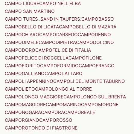
CAMPO LIGURE
CAMPO NELL'ELBA
CAMPO SAN MARTINO
CAMPO TURES .SAND IN TAUFERS.
CAMPOBASSO
CAMPOBELLO DI LICATA
CAMPOBELLO DI MAZARA
CAMPOCHIARO
CAMPODARSEGO
CAMPODENNO
CAMPODIMELE
CAMPODIPIETRA
CAMPODOLCINO
CAMPODORO
CAMPOFELICE DI FITALIA
CAMPOFELICE DI ROCCELLA
CAMPOFILONE
CAMPOFIORITO
CAMPOFORMIDO
CAMPOFRANCO
CAMPOGALLIANO
CAMPOLATTARO
CAMPOLI APPENNINO
CAMPOLI DEL MONTE TABURNO
CAMPOLIETO
CAMPOLONGO AL TORRE
CAMPOLONGO MAGGIORE
CAMPOLONGO SUL BRENTA
CAMPOMAGGIORE
CAMPOMARINO
CAMPOMORONE
CAMPONOGARA
CAMPORA
CAMPOREALE
CAMPORGIANO
CAMPOROSSO
CAMPOROTONDO DI FIASTRONE