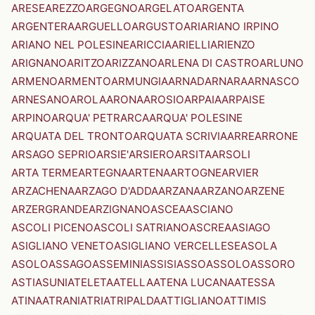
ARESE
AREZZO
ARGEGNO
ARGELATO
ARGENTA
ARGENTERA
ARGUELLO
ARGUSTO
ARI
ARIANO IRPINO
ARIANO NEL POLESINE
ARICCIA
ARIELLI
ARIENZO
ARIGNANO
ARITZO
ARIZZANO
ARLENA DI CASTRO
ARLUNO
ARMENO
ARMENTO
ARMUNGIA
ARNAD
ARNARA
ARNASCO
ARNESANO
AROLA
ARONA
AROSIO
ARPAIA
ARPAISE
ARPINO
ARQUA' PETRARCA
ARQUA' POLESINE
ARQUATA DEL TRONTO
ARQUATA SCRIVIA
ARRE
ARRONE
ARSAGO SEPRIO
ARSIE'
ARSIERO
ARSITA
ARSOLI
ARTA TERME
ARTEGNA
ARTENA
ARTOGNE
ARVIER
ARZACHENA
ARZAGO D'ADDA
ARZANA
ARZANO
ARZENE
ARZERGRANDE
ARZIGNANO
ASCEA
ASCIANO
ASCOLI PICENO
ASCOLI SATRIANO
ASCREA
ASIAGO
ASIGLIANO VENETO
ASIGLIANO VERCELLESE
ASOLA
ASOLO
ASSAGO
ASSEMINI
ASSISI
ASSO
ASSOLO
ASSORO
ASTI
ASUNI
ATELETA
ATELLA
ATENA LUCANA
ATESSA
ATINA
ATRANI
ATRI
ATRIPALDA
ATTIGLIANO
ATTIMIS