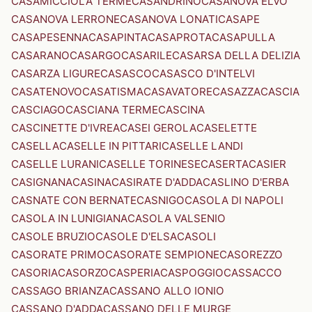
CASAMICCIOLA TERME
CASANDRINO
CASANOVA ELVO
CASANOVA LERRONE
CASANOVA LONATI
CASAPE
CASAPESENNA
CASAPINTA
CASAPROTA
CASAPULLA
CASARANO
CASARGO
CASARILE
CASARSA DELLA DELIZIA
CASARZA LIGURE
CASASCO
CASASCO D'INTELVI
CASATENOVO
CASATISMA
CASAVATORE
CASAZZA
CASCIA
CASCIAGO
CASCIANA TERME
CASCINA
CASCINETTE D'IVREA
CASEI GEROLA
CASELETTE
CASELLA
CASELLE IN PITTARI
CASELLE LANDI
CASELLE LURANI
CASELLE TORINESE
CASERTA
CASIER
CASIGNANA
CASINA
CASIRATE D'ADDA
CASLINO D'ERBA
CASNATE CON BERNATE
CASNIGO
CASOLA DI NAPOLI
CASOLA IN LUNIGIANA
CASOLA VALSENIO
CASOLE BRUZIO
CASOLE D'ELSA
CASOLI
CASORATE PRIMO
CASORATE SEMPIONE
CASOREZZO
CASORIA
CASORZO
CASPERIA
CASPOGGIO
CASSACCO
CASSAGO BRIANZA
CASSANO ALLO IONIO
CASSANO D'ADDA
CASSANO DELLE MURGE