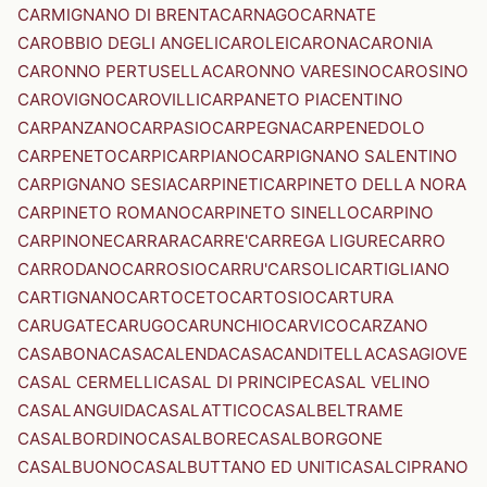
CARMIGNANO DI BRENTA
CARNAGO
CARNATE
CAROBBIO DEGLI ANGELI
CAROLEI
CARONA
CARONIA
CARONNO PERTUSELLA
CARONNO VARESINO
CAROSINO
CAROVIGNO
CAROVILLI
CARPANETO PIACENTINO
CARPANZANO
CARPASIO
CARPEGNA
CARPENEDOLO
CARPENETO
CARPI
CARPIANO
CARPIGNANO SALENTINO
CARPIGNANO SESIA
CARPINETI
CARPINETO DELLA NORA
CARPINETO ROMANO
CARPINETO SINELLO
CARPINO
CARPINONE
CARRARA
CARRE'
CARREGA LIGURE
CARRO
CARRODANO
CARROSIO
CARRU'
CARSOLI
CARTIGLIANO
CARTIGNANO
CARTOCETO
CARTOSIO
CARTURA
CARUGATE
CARUGO
CARUNCHIO
CARVICO
CARZANO
CASABONA
CASACALENDA
CASACANDITELLA
CASAGIOVE
CASAL CERMELLI
CASAL DI PRINCIPE
CASAL VELINO
CASALANGUIDA
CASALATTICO
CASALBELTRAME
CASALBORDINO
CASALBORE
CASALBORGONE
CASALBUONO
CASALBUTTANO ED UNITI
CASALCIPRANO