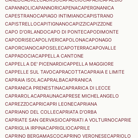
CAPANNOLI
CAPANNORI
CAPENA
CAPERGNANICA
CAPESTRANO
CAPIAGO INTIMIANO
CAPISTRANO
CAPISTRELLO
CAPITIGNANO
CAPIZZI
CAPIZZONE
CAPO D'ORLANDO
CAPO DI PONTE
CAPODIMONTE
CAPODRISE
CAPOLIVERI
CAPOLONA
CAPONAGO
CAPORCIANO
CAPOSELE
CAPOTERRA
CAPOVALLE
CAPPADOCIA
CAPPELLA CANTONE
CAPPELLA DE' PICENARDI
CAPPELLA MAGGIORE
CAPPELLE SUL TAVO
CAPRACOTTA
CAPRAIA E LIMITE
CAPRAIA ISOLA
CAPRALBA
CAPRANICA
CAPRANICA PRENESTINA
CAPRARICA DI LECCE
CAPRAROLA
CAPRAUNA
CAPRESE MICHELANGELO
CAPREZZO
CAPRI
CAPRI LEONE
CAPRIANA
CAPRIANO DEL COLLE
CAPRIATA D'ORBA
CAPRIATE SAN GERVASIO
CAPRIATI A VOLTURNO
CAPRIE
CAPRIGLIA IRPINA
CAPRIGLIO
CAPRILE
CAPRINO BERGAMASCO
CAPRINO VERONESE
CAPRIOLO