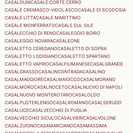
CASALDUNI
CASALE CORTE CERRO
CASALE CREMASCO-VIDOLASCO
CASALE DI SCODOSIA
CASALE LITTA
CASALE MARITTIMO
CASALE MONFERRATO
CASALE SUL SILE
CASALECCHIO DI RENO
CASALEGGIO BOIRO
CASALEGGIO NOVARA
CASALEONE
CASALETTO CEREDANO
CASALETTO DI SOPRA
CASALETTO LODIGIANO
CASALETTO SPARTANO
CASALETTO VAPRIO
CASALFIUMANESE
CASALGRANDE
CASALGRASSO
CASALINCONTRADA
CASALINO
CASALMAGGIORE
CASALMAIOCCO
CASALMORANO
CASALMORO
CASALNOCETO
CASALNUOVO DI NAPOLI
CASALNUOVO MONTEROTARO
CASALOLDO
CASALPUSTERLENGO
CASALROMANO
CASALSERUGO
CASALUCE
CASALVECCHIO DI PUGLIA
CASALVECCHIO SICULO
CASALVIERI
CASALVOLONE
CASALZUIGNO
CASAMARCIANO
CASAMASSIMA