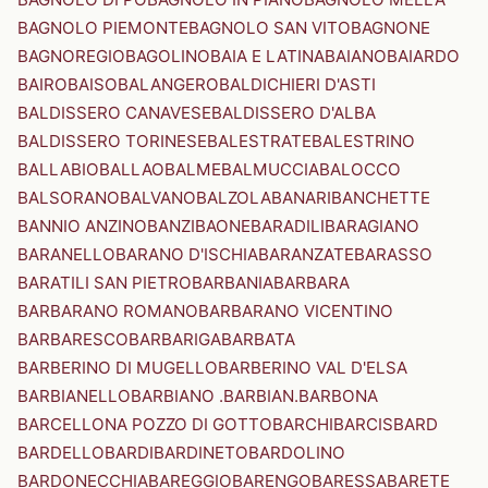
BAGNOLO PIEMONTE
BAGNOLO SAN VITO
BAGNONE
BAGNOREGIO
BAGOLINO
BAIA E LATINA
BAIANO
BAIARDO
BAIRO
BAISO
BALANGERO
BALDICHIERI D'ASTI
BALDISSERO CANAVESE
BALDISSERO D'ALBA
BALDISSERO TORINESE
BALESTRATE
BALESTRINO
BALLABIO
BALLAO
BALME
BALMUCCIA
BALOCCO
BALSORANO
BALVANO
BALZOLA
BANARI
BANCHETTE
BANNIO ANZINO
BANZI
BAONE
BARADILI
BARAGIANO
BARANELLO
BARANO D'ISCHIA
BARANZATE
BARASSO
BARATILI SAN PIETRO
BARBANIA
BARBARA
BARBARANO ROMANO
BARBARANO VICENTINO
BARBARESCO
BARBARIGA
BARBATA
BARBERINO DI MUGELLO
BARBERINO VAL D'ELSA
BARBIANELLO
BARBIANO .BARBIAN.
BARBONA
BARCELLONA POZZO DI GOTTO
BARCHI
BARCIS
BARD
BARDELLO
BARDI
BARDINETO
BARDOLINO
BARDONECCHIA
BAREGGIO
BARENGO
BARESSA
BARETE