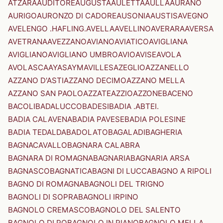
ATZARA
AUDITORE
AUGUSTA
AULETTA
AULLA
AURANO
AURIGO
AURONZO DI CADORE
AUSONIA
AUSTIS
AVEGNO
AVELENGO .HAFLING.
AVELLA
AVELLINO
AVERARA
AVERSA
AVETRANA
AVEZZANO
AVIANO
AVIATICO
AVIGLIANA
AVIGLIANO
AVIGLIANO UMBRO
AVIO
AVISE
AVOLA
AVOLASCA
AYAS
AYMAVILLES
AZEGLIO
AZZANELLO
AZZANO D'ASTI
AZZANO DECIMO
AZZANO MELLA
AZZANO SAN PAOLO
AZZATE
AZZIO
AZZONE
BACENO
BACOLI
BADALUCCO
BADESI
BADIA .ABTEI.
BADIA CALAVENA
BADIA PAVESE
BADIA POLESINE
BADIA TEDALDA
BADOLATO
BAGALADI
BAGHERIA
BAGNACAVALLO
BAGNARA CALABRA
BAGNARA DI ROMAGNA
BAGNARIA
BAGNARIA ARSA
BAGNASCO
BAGNATICA
BAGNI DI LUCCA
BAGNO A RIPOLI
BAGNO DI ROMAGNA
BAGNOLI DEL TRIGNO
BAGNOLI DI SOPRA
BAGNOLI IRPINO
BAGNOLO CREMASCO
BAGNOLO DEL SALENTO
BAGNOLO DI PO
BAGNOLO IN PIANO
BAGNOLO MELLA