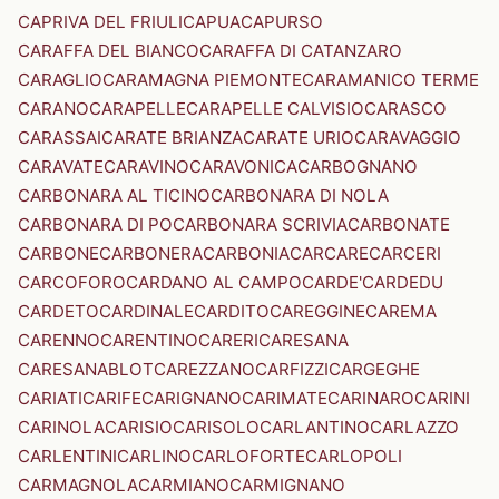
CAPRIVA DEL FRIULI
CAPUA
CAPURSO
CARAFFA DEL BIANCO
CARAFFA DI CATANZARO
CARAGLIO
CARAMAGNA PIEMONTE
CARAMANICO TERME
CARANO
CARAPELLE
CARAPELLE CALVISIO
CARASCO
CARASSAI
CARATE BRIANZA
CARATE URIO
CARAVAGGIO
CARAVATE
CARAVINO
CARAVONICA
CARBOGNANO
CARBONARA AL TICINO
CARBONARA DI NOLA
CARBONARA DI PO
CARBONARA SCRIVIA
CARBONATE
CARBONE
CARBONERA
CARBONIA
CARCARE
CARCERI
CARCOFORO
CARDANO AL CAMPO
CARDE'
CARDEDU
CARDETO
CARDINALE
CARDITO
CAREGGINE
CAREMA
CARENNO
CARENTINO
CARERI
CARESANA
CARESANABLOT
CAREZZANO
CARFIZZI
CARGEGHE
CARIATI
CARIFE
CARIGNANO
CARIMATE
CARINARO
CARINI
CARINOLA
CARISIO
CARISOLO
CARLANTINO
CARLAZZO
CARLENTINI
CARLINO
CARLOFORTE
CARLOPOLI
CARMAGNOLA
CARMIANO
CARMIGNANO