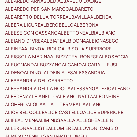
ALBAREDO ARNABOLDI
ALBAREDO D'ADIGE
ALBAREDO PER SAN MARCO
ALBARETO
ALBARETTO DELLA TORRE
ALBAVILLA
ALBENGA
ALBERA LIGURE
ALBEROBELLO
ALBERONA
ALBESE CON CASSANO
ALBETTONE
ALBI
ALBIANO
ALBIANO D'IVREA
ALBIATE
ALBIDONA
ALBIGNASEGO
ALBINEA
ALBINO
ALBIOLO
ALBISOLA SUPERIORE
ALBISSOLA MARINA
ALBIZZATE
ALBONESE
ALBOSAGGIA
ALBUGNANO
ALBUZZANO
ALCAMO
ALCARA LI FUSI
ALDENO
ALDINO .ALDEIN.
ALES
ALESSANDRIA
ALESSANDRIA DEL CARRETTO
ALESSANDRIA DELLA ROCCA
ALESSANO
ALEZIO
ALFANO
ALFEDENA
ALFIANELLO
ALFIANO NATTA
ALFONSINE
ALGHERO
ALGUA
ALI'
ALI' TERME
ALIA
ALIANO
ALICE BEL COLLE
ALICE CASTELLO
ALICE SUPERIORE
ALIFE
ALIMENA
ALIMINUSA
ALLAI
ALLEGHE
ALLEIN
ALLERONA
ALLISTE
ALLUMIERE
ALLUVIONI CAMBIO'
ALME'
ALMENNO SAN BARTOLOMEO