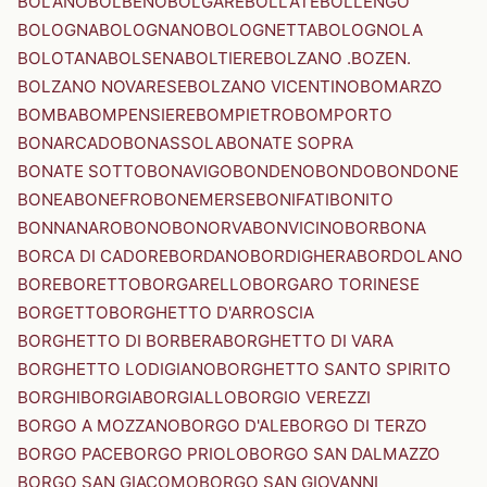
BOLANO
BOLBENO
BOLGARE
BOLLATE
BOLLENGO
BOLOGNA
BOLOGNANO
BOLOGNETTA
BOLOGNOLA
BOLOTANA
BOLSENA
BOLTIERE
BOLZANO .BOZEN.
BOLZANO NOVARESE
BOLZANO VICENTINO
BOMARZO
BOMBA
BOMPENSIERE
BOMPIETRO
BOMPORTO
BONARCADO
BONASSOLA
BONATE SOPRA
BONATE SOTTO
BONAVIGO
BONDENO
BONDO
BONDONE
BONEA
BONEFRO
BONEMERSE
BONIFATI
BONITO
BONNANARO
BONO
BONORVA
BONVICINO
BORBONA
BORCA DI CADORE
BORDANO
BORDIGHERA
BORDOLANO
BORE
BORETTO
BORGARELLO
BORGARO TORINESE
BORGETTO
BORGHETTO D'ARROSCIA
BORGHETTO DI BORBERA
BORGHETTO DI VARA
BORGHETTO LODIGIANO
BORGHETTO SANTO SPIRITO
BORGHI
BORGIA
BORGIALLO
BORGIO VEREZZI
BORGO A MOZZANO
BORGO D'ALE
BORGO DI TERZO
BORGO PACE
BORGO PRIOLO
BORGO SAN DALMAZZO
BORGO SAN GIACOMO
BORGO SAN GIOVANNI