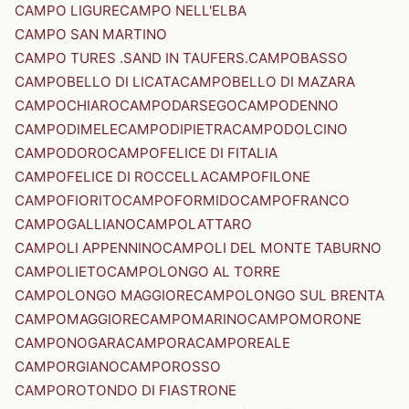
CAMPO LIGURE
CAMPO NELL'ELBA
CAMPO SAN MARTINO
CAMPO TURES .SAND IN TAUFERS.
CAMPOBASSO
CAMPOBELLO DI LICATA
CAMPOBELLO DI MAZARA
CAMPOCHIARO
CAMPODARSEGO
CAMPODENNO
CAMPODIMELE
CAMPODIPIETRA
CAMPODOLCINO
CAMPODORO
CAMPOFELICE DI FITALIA
CAMPOFELICE DI ROCCELLA
CAMPOFILONE
CAMPOFIORITO
CAMPOFORMIDO
CAMPOFRANCO
CAMPOGALLIANO
CAMPOLATTARO
CAMPOLI APPENNINO
CAMPOLI DEL MONTE TABURNO
CAMPOLIETO
CAMPOLONGO AL TORRE
CAMPOLONGO MAGGIORE
CAMPOLONGO SUL BRENTA
CAMPOMAGGIORE
CAMPOMARINO
CAMPOMORONE
CAMPONOGARA
CAMPORA
CAMPOREALE
CAMPORGIANO
CAMPOROSSO
CAMPOROTONDO DI FIASTRONE