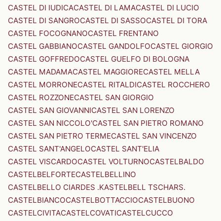
CASTEL DI IUDICA
CASTEL DI LAMA
CASTEL DI LUCIO
CASTEL DI SANGRO
CASTEL DI SASSO
CASTEL DI TORA
CASTEL FOCOGNANO
CASTEL FRENTANO
CASTEL GABBIANO
CASTEL GANDOLFO
CASTEL GIORGIO
CASTEL GOFFREDO
CASTEL GUELFO DI BOLOGNA
CASTEL MADAMA
CASTEL MAGGIORE
CASTEL MELLA
CASTEL MORRONE
CASTEL RITALDI
CASTEL ROCCHERO
CASTEL ROZZONE
CASTEL SAN GIORGIO
CASTEL SAN GIOVANNI
CASTEL SAN LORENZO
CASTEL SAN NICCOLO'
CASTEL SAN PIETRO ROMANO
CASTEL SAN PIETRO TERME
CASTEL SAN VINCENZO
CASTEL SANT'ANGELO
CASTEL SANT'ELIA
CASTEL VISCARDO
CASTEL VOLTURNO
CASTELBALDO
CASTELBELFORTE
CASTELBELLINO
CASTELBELLO CIARDES .KASTELBELL TSCHARS.
CASTELBIANCO
CASTELBOTTACCIO
CASTELBUONO
CASTELCIVITA
CASTELCOVATI
CASTELCUCCO