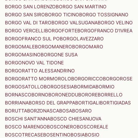
BORGO SAN LORENZO
BORGO SAN MARTINO
BORGO SAN SIRO
BORGO TICINO
BORGO TOSSIGNANO
BORGO VAL DI TARO
BORGO VALSUGANA
BORGO VELINO
BORGO VERCELLI
BORGOFORTE
BORGOFRANCO D'IVREA
BORGOFRANCO SUL PO
BORGOLAVEZZARO
BORGOMALE
BORGOMANERO
BORGOMARO
BORGOMASINO
BORGONE SUSA
BORGONOVO VAL TIDONE
BORGORATTO ALESSANDRINO
BORGORATTO MORMOROLO
BORGORICCO
BORGOROSE
BORGOSATOLLO
BORGOSESIA
BORMIDA
BORMIO
BORNASCO
BORNO
BORONEDDU
BORORE
BORRELLO
BORRIANA
BORSO DEL GRAPPA
BORTIGALI
BORTIGIADAS
BORUTTA
BORZONASCA
BOSA
BOSARO
BOSCHI SANT'ANNA
BOSCO CHIESANUOVA
BOSCO MARENGO
BOSCONERO
BOSCOREALE
BOSCOTRECASE
BOSENTINO
BOSIA
BOSIO