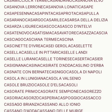
CASAMICCIOLA TERME
CASANDRINO
CASANOVA ELVO
CASANOVA LERRONE
CASANOVA LONATI
CASAPE
CASAPESENNA
CASAPINTA
CASAPROTA
CASAPULLA
CASARANO
CASARGO
CASARILE
CASARSA DELLA DELIZIA
CASARZA LIGURE
CASASCO
CASASCO D'INTELVI
CASATENOVO
CASATISMA
CASAVATORE
CASAZZA
CASCIA
CASCIAGO
CASCIANA TERME
CASCINA
CASCINETTE D'IVREA
CASEI GEROLA
CASELETTE
CASELLA
CASELLE IN PITTARI
CASELLE LANDI
CASELLE LURANI
CASELLE TORINESE
CASERTA
CASIER
CASIGNANA
CASINA
CASIRATE D'ADDA
CASLINO D'ERBA
CASNATE CON BERNATE
CASNIGO
CASOLA DI NAPOLI
CASOLA IN LUNIGIANA
CASOLA VALSENIO
CASOLE BRUZIO
CASOLE D'ELSA
CASOLI
CASORATE PRIMO
CASORATE SEMPIONE
CASOREZZO
CASORIA
CASORZO
CASPERIA
CASPOGGIO
CASSACCO
CASSAGO BRIANZA
CASSANO ALLO IONIO
CASSANO D'ADDA
CASSANO DELLE MURGE