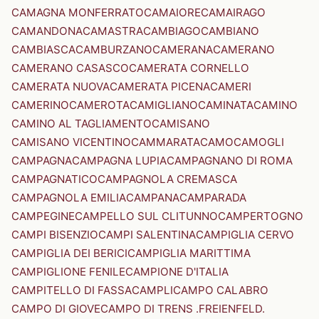
CAMAGNA MONFERRATO
CAMAIORE
CAMAIRAGO
CAMANDONA
CAMASTRA
CAMBIAGO
CAMBIANO
CAMBIASCA
CAMBURZANO
CAMERANA
CAMERANO
CAMERANO CASASCO
CAMERATA CORNELLO
CAMERATA NUOVA
CAMERATA PICENA
CAMERI
CAMERINO
CAMEROTA
CAMIGLIANO
CAMINATA
CAMINO
CAMINO AL TAGLIAMENTO
CAMISANO
CAMISANO VICENTINO
CAMMARATA
CAMO
CAMOGLI
CAMPAGNA
CAMPAGNA LUPIA
CAMPAGNANO DI ROMA
CAMPAGNATICO
CAMPAGNOLA CREMASCA
CAMPAGNOLA EMILIA
CAMPANA
CAMPARADA
CAMPEGINE
CAMPELLO SUL CLITUNNO
CAMPERTOGNO
CAMPI BISENZIO
CAMPI SALENTINA
CAMPIGLIA CERVO
CAMPIGLIA DEI BERICI
CAMPIGLIA MARITTIMA
CAMPIGLIONE FENILE
CAMPIONE D'ITALIA
CAMPITELLO DI FASSA
CAMPLI
CAMPO CALABRO
CAMPO DI GIOVE
CAMPO DI TRENS .FREIENFELD.