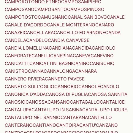
CAMPOROTONDO ETNEO
CAMPOSAMPIERO
CAMPOSANO
CAMPOSANTO
CAMPOSPINOSO
CAMPOTOSTO
CAMUGNANO
CANAL SAN BOVO
CANALE
CANALE D'AGORDO
CANALE MONTERANO
CANARO
CANAZEI
CANCELLARA
CANCELLO ED ARNONE
CANDA
CANDELA
CANDELO
CANDIA CANAVESE
CANDIA LOMELLINA
CANDIANA
CANDIDA
CANDIOLO
CANEGRATE
CANELLI
CANEPINA
CANEVA
CANEVINO
CANICATTI'
CANICATTINI BAGNI
CANINO
CANISCHIO
CANISTRO
CANNA
CANNALONGA
CANNARA
CANNERO RIVIERA
CANNETO PAVESE
CANNETO SULL'OGLIO
CANNOBIO
CANNOLE
CANOLO
CANONICA D'ADDA
CANOSA DI PUGLIA
CANOSA SANNITA
CANOSIO
CANOSSA
CANSANO
CANTAGALLO
CANTALICE
CANTALUPA
CANTALUPO IN SABINA
CANTALUPO LIGURE
CANTALUPO NEL SANNIO
CANTARANA
CANTELLO
CANTERANO
CANTIANO
CANTOIRA
CANTU'
CANZANO
CANZO
CAORLE
CAORSO
CAPACCIO
CAPACI
CAPALBIO