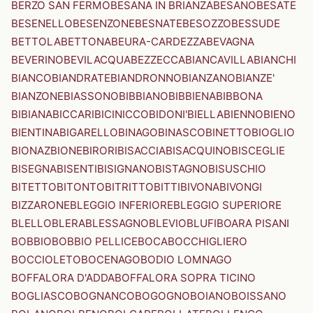
BERZO SAN FERMO
BESANA IN BRIANZA
BESANO
BESATE
BESENELLO
BESENZONE
BESNATE
BESOZZO
BESSUDE
BETTOLA
BETTONA
BEURA-CARDEZZA
BEVAGNA
BEVERINO
BEVILACQUA
BEZZECCA
BIANCAVILLA
BIANCHI
BIANCO
BIANDRATE
BIANDRONNO
BIANZANO
BIANZE'
BIANZONE
BIASSONO
BIBBIANO
BIBBIENA
BIBBONA
BIBIANA
BICCARI
BICINICCO
BIDONI'
BIELLA
BIENNO
BIENO
BIENTINA
BIGARELLO
BINAGO
BINASCO
BINETTO
BIOGLIO
BIONAZ
BIONE
BIRORI
BISACCIA
BISACQUINO
BISCEGLIE
BISEGNA
BISENTI
BISIGNANO
BISTAGNO
BISUSCHIO
BITETTO
BITONTO
BITRITTO
BITTI
BIVONA
BIVONGI
BIZZARONE
BLEGGIO INFERIORE
BLEGGIO SUPERIORE
BLELLO
BLERA
BLESSAGNO
BLEVIO
BLUFI
BOARA PISANI
BOBBIO
BOBBIO PELLICE
BOCA
BOCCHIGLIERO
BOCCIOLETO
BOCENAGO
BODIO LOMNAGO
BOFFALORA D'ADDA
BOFFALORA SOPRA TICINO
BOGLIASCO
BOGNANCO
BOGOGNO
BOIANO
BOISSANO