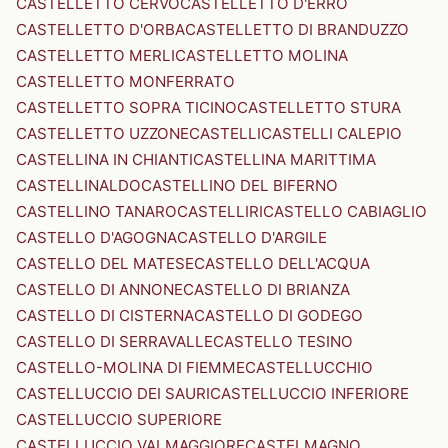
CASTELLETTO CERVO
CASTELLETTO D'ERRO
CASTELLETTO D'ORBA
CASTELLETTO DI BRANDUZZO
CASTELLETTO MERLI
CASTELLETTO MOLINA
CASTELLETTO MONFERRATO
CASTELLETTO SOPRA TICINO
CASTELLETTO STURA
CASTELLETTO UZZONE
CASTELLI
CASTELLI CALEPIO
CASTELLINA IN CHIANTI
CASTELLINA MARITTIMA
CASTELLINALDO
CASTELLINO DEL BIFERNO
CASTELLINO TANARO
CASTELLIRI
CASTELLO CABIAGLIO
CASTELLO D'AGOGNA
CASTELLO D'ARGILE
CASTELLO DEL MATESE
CASTELLO DELL'ACQUA
CASTELLO DI ANNONE
CASTELLO DI BRIANZA
CASTELLO DI CISTERNA
CASTELLO DI GODEGO
CASTELLO DI SERRAVALLE
CASTELLO TESINO
CASTELLO-MOLINA DI FIEMME
CASTELLUCCHIO
CASTELLUCCIO DEI SAURI
CASTELLUCCIO INFERIORE
CASTELLUCCIO SUPERIORE
CASTELLUCCIO VALMAGGIORE
CASTELMAGNO