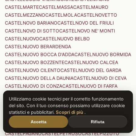
CASTELMARTE
CASTELMASSA
CASTELMAURO
CASTELMEZZANO
CASTELMOLA
CASTELNOVETTO
CASTELNOVO BARIANO
CASTELNOVO DEL FRIULI
CASTELNOVO DI SOTTO
CASTELNOVO NE' MONTI
CASTELNUOVO
CASTELNUOVO BELBO
CASTELNUOVO BERARDENGA
CASTELNUOVO BOCCA D'ADDA
CASTELNUOVO BORMIDA
CASTELNUOVO BOZZENTE
CASTELNUOVO CALCEA
CASTELNUOVO CILENTO
CASTELNUOVO DEL GARDA
CASTELNUOVO DELLA DAUNIA
CASTELNUOVO DI CEVA
CASTELNUOVO DI CONZA
CASTELNUOVO DI FARFA
CASTELNUOVO DI GARFAGNANA
Utilizziamo cookie tecnici per il corretto funzionamento
CASTELNUOVO DI PORTO
CASTELNUOVO DON BOSCO
del sito. Con il tuo consenso possiamo utilizzare cookie
CASTELNUOVO MAGRA
CASTELNUOVO NIGRA
statistici e pubblicitari.
Scopri di più
.
CASTELNUOVO PARANO
CASTELNUOVO RANGONE
Accetta
Rifiuta
CASTELNUOVO SCRIVIA
CASTELNUOVO VAL DI CECINA
CASTELPAGANO
CASTELPETROSO
CASTELPIZZUTO