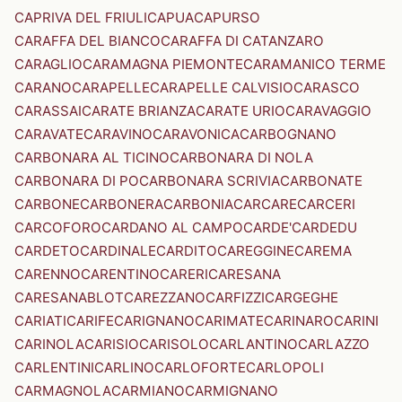
CAPRIVA DEL FRIULI
CAPUA
CAPURSO
CARAFFA DEL BIANCO
CARAFFA DI CATANZARO
CARAGLIO
CARAMAGNA PIEMONTE
CARAMANICO TERME
CARANO
CARAPELLE
CARAPELLE CALVISIO
CARASCO
CARASSAI
CARATE BRIANZA
CARATE URIO
CARAVAGGIO
CARAVATE
CARAVINO
CARAVONICA
CARBOGNANO
CARBONARA AL TICINO
CARBONARA DI NOLA
CARBONARA DI PO
CARBONARA SCRIVIA
CARBONATE
CARBONE
CARBONERA
CARBONIA
CARCARE
CARCERI
CARCOFORO
CARDANO AL CAMPO
CARDE'
CARDEDU
CARDETO
CARDINALE
CARDITO
CAREGGINE
CAREMA
CARENNO
CARENTINO
CARERI
CARESANA
CARESANABLOT
CAREZZANO
CARFIZZI
CARGEGHE
CARIATI
CARIFE
CARIGNANO
CARIMATE
CARINARO
CARINI
CARINOLA
CARISIO
CARISOLO
CARLANTINO
CARLAZZO
CARLENTINI
CARLINO
CARLOFORTE
CARLOPOLI
CARMAGNOLA
CARMIANO
CARMIGNANO