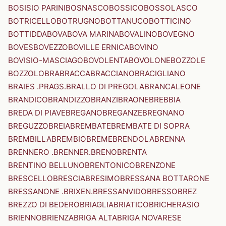
BOSISIO PARINI
BOSNASCO
BOSSICO
BOSSOLASCO
BOTRICELLO
BOTRUGNO
BOTTANUCO
BOTTICINO
BOTTIDDA
BOVA
BOVA MARINA
BOVALINO
BOVEGNO
BOVES
BOVEZZO
BOVILLE ERNICA
BOVINO
BOVISIO-MASCIAGO
BOVOLENTA
BOVOLONE
BOZZOLE
BOZZOLO
BRA
BRACCA
BRACCIANO
BRACIGLIANO
BRAIES .PRAGS.
BRALLO DI PREGOLA
BRANCALEONE
BRANDICO
BRANDIZZO
BRANZI
BRAONE
BREBBIA
BREDA DI PIAVE
BREGANO
BREGANZE
BREGNANO
BREGUZZO
BREIA
BREMBATE
BREMBATE DI SOPRA
BREMBILLA
BREMBIO
BREME
BRENDOLA
BRENNA
BRENNERO .BRENNER.
BRENO
BRENTA
BRENTINO BELLUNO
BRENTONICO
BRENZONE
BRESCELLO
BRESCIA
BRESIMO
BRESSANA BOTTARONE
BRESSANONE .BRIXEN.
BRESSANVIDO
BRESSO
BREZ
BREZZO DI BEDERO
BRIAGLIA
BRIATICO
BRICHERASIO
BRIENNO
BRIENZA
BRIGA ALTA
BRIGA NOVARESE