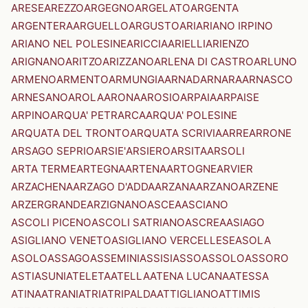
ARESE
AREZZO
ARGEGNO
ARGELATO
ARGENTA
ARGENTERA
ARGUELLO
ARGUSTO
ARI
ARIANO IRPINO
ARIANO NEL POLESINE
ARICCIA
ARIELLI
ARIENZO
ARIGNANO
ARITZO
ARIZZANO
ARLENA DI CASTRO
ARLUNO
ARMENO
ARMENTO
ARMUNGIA
ARNAD
ARNARA
ARNASCO
ARNESANO
AROLA
ARONA
AROSIO
ARPAIA
ARPAISE
ARPINO
ARQUA' PETRARCA
ARQUA' POLESINE
ARQUATA DEL TRONTO
ARQUATA SCRIVIA
ARRE
ARRONE
ARSAGO SEPRIO
ARSIE'
ARSIERO
ARSITA
ARSOLI
ARTA TERME
ARTEGNA
ARTENA
ARTOGNE
ARVIER
ARZACHENA
ARZAGO D'ADDA
ARZANA
ARZANO
ARZENE
ARZERGRANDE
ARZIGNANO
ASCEA
ASCIANO
ASCOLI PICENO
ASCOLI SATRIANO
ASCREA
ASIAGO
ASIGLIANO VENETO
ASIGLIANO VERCELLESE
ASOLA
ASOLO
ASSAGO
ASSEMINI
ASSISI
ASSO
ASSOLO
ASSORO
ASTI
ASUNI
ATELETA
ATELLA
ATENA LUCANA
ATESSA
ATINA
ATRANI
ATRI
ATRIPALDA
ATTIGLIANO
ATTIMIS