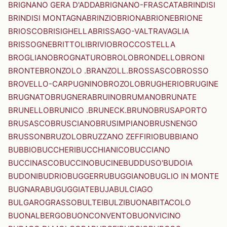
BRIGNANO GERA D'ADDA
BRIGNANO-FRASCATA
BRINDISI
BRINDISI MONTAGNA
BRINZIO
BRIONA
BRIONE
BRIONE
BRIOSCO
BRISIGHELLA
BRISSAGO-VALTRAVAGLIA
BRISSOGNE
BRITTOLI
BRIVIO
BROCCOSTELLA
BROGLIANO
BROGNATURO
BROLO
BRONDELLO
BRONI
BRONTE
BRONZOLO .BRANZOLL.
BROSSASCO
BROSSO
BROVELLO-CARPUGNINO
BROZOLO
BRUGHERIO
BRUGINE
BRUGNATO
BRUGNERA
BRUINO
BRUMANO
BRUNATE
BRUNELLO
BRUNICO .BRUNECK.
BRUNO
BRUSAPORTO
BRUSASCO
BRUSCIANO
BRUSIMPIANO
BRUSNENGO
BRUSSON
BRUZOLO
BRUZZANO ZEFFIRIO
BUBBIANO
BUBBIO
BUCCHERI
BUCCHIANICO
BUCCIANO
BUCCINASCO
BUCCINO
BUCINE
BUDDUSO'
BUDOIA
BUDONI
BUDRIO
BUGGERRU
BUGGIANO
BUGLIO IN MONTE
BUGNARA
BUGUGGIATE
BUJA
BULCIAGO
BULGAROGRASSO
BULTEI
BULZI
BUONABITACOLO
BUONALBERGO
BUONCONVENTO
BUONVICINO