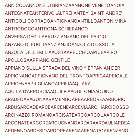
ANNICCO
ANNONE DI BRIANZA
ANNONE VENETO
ANOIA
ANTEGNATE
ANTERIVO .ALTREI.
ANTEY-SAINT-ANDRE'
ANTICOLI CORRADO
ANTIGNANO
ANTILLO
ANTONIMINA
ANTRODOCO
ANTRONA SCHIERANCO
ANVERSA DEGLI ABRUZZI
ANZANO DEL PARCO
ANZANO DI PUGLIA
ANZI
ANZIO
ANZOLA D'OSSOLA
ANZOLA DELL'EMILIA
AOSTA
APECCHIO
APICE
APIRO
APOLLOSA
APPIANO GENTILE
APPIANO SULLA STRADA DEL VINO * EPPAN AN DER
APPIGNANO
APPIGNANO DEL TRONTO
APRICA
APRICALE
APRICENA
APRIGLIANO
APRILIA
AQUARA
AQUILA D'ARROSCIA
AQUILEIA
AQUILONIA
AQUINO
ARADEO
ARAGONA
ARAMENGO
ARBA
ARBOREA
ARBORIO
ARBUS
ARCADE
ARCE
ARCENE
ARCEVIA
ARCHI
ARCIDOSSO
ARCINAZZO ROMANO
ARCISATE
ARCO
ARCOLA
ARCOLE
ARCONATE
ARCORE
ARCUGNANO
ARDARA
ARDAULI
ARDEA
ARDENNO
ARDESIO
ARDORE
ARENA
ARENA PO
ARENZANO