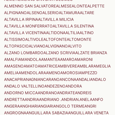
ALMENNO SAN SALVATORE
ALMESE
ALONTE
ALPETTE
ALPIGNANO
ALSENO
ALSERIO
ALTAMURA
ALTARE
ALTAVILLA IRPINA
ALTAVILLA MILICIA
ALTAVILLA MONFERRATO
ALTAVILLA SILENTINA
ALTAVILLA VICENTINA
ALTIDONA
ALTILIA
ALTINO
ALTISSIMO
ALTIVOLE
ALTOFONTE
ALTOMONTE
ALTOPASCIO
ALVIANO
ALVIGNANO
ALVITO
ALZANO LOMBARDO
ALZANO SCRIVIA
ALZATE BRIANZA
AMALFI
AMANDOLA
AMANTEA
AMARO
AMARONI
AMASENO
AMATO
AMATRICE
AMBIVERE
AMBLAR
AMEGLIA
AMELIA
AMENDOLARA
AMENO
AMOROSI
AMPEZZO
ANACAPRI
ANAGNI
ANCARANO
ANCONA
ANDALI
ANDALO
ANDALO VALTELLINO
ANDEZENO
ANDORA
ANDORNO MICCA
ANDRANO
ANDRATE
ANDREIS
ANDRETTA
ANDRIA
ANDRIANO .ANDRIAN.
ANELA
ANFO
ANGERA
ANGHIARI
ANGIARI
ANGOLO TERME
ANGRI
ANGROGNA
ANGUILLARA SABAZIA
ANGUILLARA VENETA