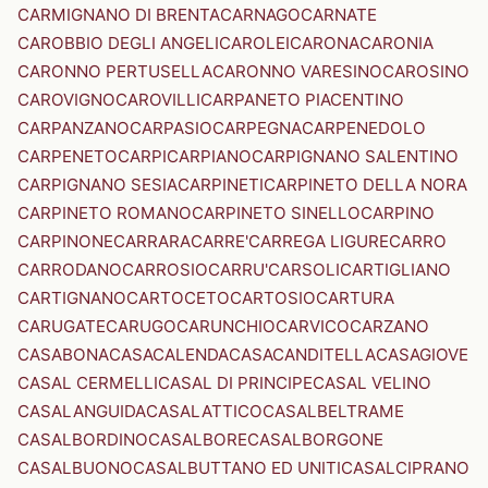
CARMIGNANO DI BRENTA
CARNAGO
CARNATE
CAROBBIO DEGLI ANGELI
CAROLEI
CARONA
CARONIA
CARONNO PERTUSELLA
CARONNO VARESINO
CAROSINO
CAROVIGNO
CAROVILLI
CARPANETO PIACENTINO
CARPANZANO
CARPASIO
CARPEGNA
CARPENEDOLO
CARPENETO
CARPI
CARPIANO
CARPIGNANO SALENTINO
CARPIGNANO SESIA
CARPINETI
CARPINETO DELLA NORA
CARPINETO ROMANO
CARPINETO SINELLO
CARPINO
CARPINONE
CARRARA
CARRE'
CARREGA LIGURE
CARRO
CARRODANO
CARROSIO
CARRU'
CARSOLI
CARTIGLIANO
CARTIGNANO
CARTOCETO
CARTOSIO
CARTURA
CARUGATE
CARUGO
CARUNCHIO
CARVICO
CARZANO
CASABONA
CASACALENDA
CASACANDITELLA
CASAGIOVE
CASAL CERMELLI
CASAL DI PRINCIPE
CASAL VELINO
CASALANGUIDA
CASALATTICO
CASALBELTRAME
CASALBORDINO
CASALBORE
CASALBORGONE
CASALBUONO
CASALBUTTANO ED UNITI
CASALCIPRANO