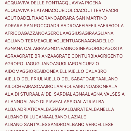
ACQUAVIVA DELLE FONTI
ACQUAVIVA PICENA
ACQUAVIVA PLATANI
ACQUEDOLCI
ACQUI TERME
ACRI
ACUTO
ADELFIA
ADRANO
ADRARA SAN MARTINO
ADRARA SAN ROCCO
ADRIA
ADRO
AFFI
AFFILE
AFRAGOLA
AFRICO
AGAZZANO
AGEROLA
AGGIUS
AGIRA
AGLIANA
AGLIANO TERME
AGLIE'
AGLIENTU
AGNA
AGNADELLO
AGNANA CALABRA
AGNONE
AGNOSINE
AGORDO
AGOSTA
AGRA
AGRATE BRIANZA
AGRATE CONTURBIA
AGRIGENTO
AGROPOLI
AGUGLIANO
AGUGLIARO
AICURZIO
AIDOMAGGIORE
AIDONE
AIELLI
AIELLO CALABRO
AIELLO DEL FRIULI
AIELLO DEL SABATO
AIETA
AILANO
AILOCHE
AIRASCA
AIROLA
AIROLE
AIRUNO
AISONE
ALA
ALA DI STURA
ALA' DEI SARDI
ALAGNA
ALAGNA VALSESIA
ALANNO
ALANO DI PIAVE
ALASSIO
ALATRI
ALBA
ALBA ADRIATICA
ALBAGIARA
ALBAIRATE
ALBANELLA
ALBANO DI LUCANIA
ALBANO LAZIALE
ALBANO SANT'ALESSANDRO
ALBANO VERCELLESE