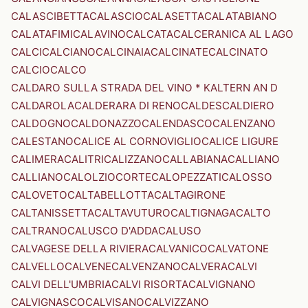
CALASCIBETTA
CALASCIO
CALASETTA
CALATABIANO
CALATAFIMI
CALAVINO
CALCATA
CALCERANICA AL LAGO
CALCI
CALCIANO
CALCINAIA
CALCINATE
CALCINATO
CALCIO
CALCO
CALDARO SULLA STRADA DEL VINO * KALTERN AN D
CALDAROLA
CALDERARA DI RENO
CALDES
CALDIERO
CALDOGNO
CALDONAZZO
CALENDASCO
CALENZANO
CALESTANO
CALICE AL CORNOVIGLIO
CALICE LIGURE
CALIMERA
CALITRI
CALIZZANO
CALLABIANA
CALLIANO
CALLIANO
CALOLZIOCORTE
CALOPEZZATI
CALOSSO
CALOVETO
CALTABELLOTTA
CALTAGIRONE
CALTANISSETTA
CALTAVUTURO
CALTIGNAGA
CALTO
CALTRANO
CALUSCO D'ADDA
CALUSO
CALVAGESE DELLA RIVIERA
CALVANICO
CALVATONE
CALVELLO
CALVENE
CALVENZANO
CALVERA
CALVI
CALVI DELL'UMBRIA
CALVI RISORTA
CALVIGNANO
CALVIGNASCO
CALVISANO
CALVIZZANO