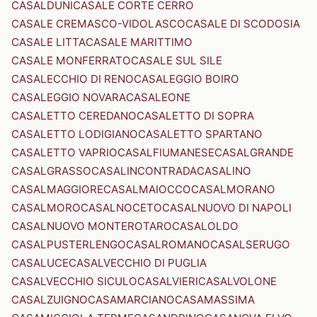
CASALDUNI
CASALE CORTE CERRO
CASALE CREMASCO-VIDOLASCO
CASALE DI SCODOSIA
CASALE LITTA
CASALE MARITTIMO
CASALE MONFERRATO
CASALE SUL SILE
CASALECCHIO DI RENO
CASALEGGIO BOIRO
CASALEGGIO NOVARA
CASALEONE
CASALETTO CEREDANO
CASALETTO DI SOPRA
CASALETTO LODIGIANO
CASALETTO SPARTANO
CASALETTO VAPRIO
CASALFIUMANESE
CASALGRANDE
CASALGRASSO
CASALINCONTRADA
CASALINO
CASALMAGGIORE
CASALMAIOCCO
CASALMORANO
CASALMORO
CASALNOCETO
CASALNUOVO DI NAPOLI
CASALNUOVO MONTEROTARO
CASALOLDO
CASALPUSTERLENGO
CASALROMANO
CASALSERUGO
CASALUCE
CASALVECCHIO DI PUGLIA
CASALVECCHIO SICULO
CASALVIERI
CASALVOLONE
CASALZUIGNO
CASAMARCIANO
CASAMASSIMA