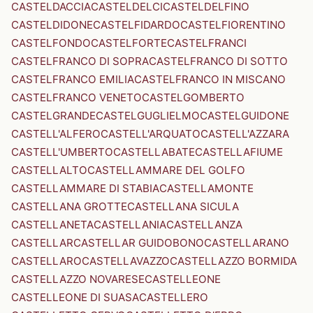
CASTELDACCIA
CASTELDELCI
CASTELDELFINO
CASTELDIDONE
CASTELFIDARDO
CASTELFIORENTINO
CASTELFONDO
CASTELFORTE
CASTELFRANCI
CASTELFRANCO DI SOPRA
CASTELFRANCO DI SOTTO
CASTELFRANCO EMILIA
CASTELFRANCO IN MISCANO
CASTELFRANCO VENETO
CASTELGOMBERTO
CASTELGRANDE
CASTELGUGLIELMO
CASTELGUIDONE
CASTELL'ALFERO
CASTELL'ARQUATO
CASTELL'AZZARA
CASTELL'UMBERTO
CASTELLABATE
CASTELLAFIUME
CASTELLALTO
CASTELLAMMARE DEL GOLFO
CASTELLAMMARE DI STABIA
CASTELLAMONTE
CASTELLANA GROTTE
CASTELLANA SICULA
CASTELLANETA
CASTELLANIA
CASTELLANZA
CASTELLAR
CASTELLAR GUIDOBONO
CASTELLARANO
CASTELLARO
CASTELLAVAZZO
CASTELLAZZO BORMIDA
CASTELLAZZO NOVARESE
CASTELLEONE
CASTELLEONE DI SUASA
CASTELLERO