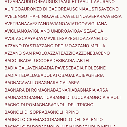
ATZARA
AUDITORE
AUGUSTA
AULETTA
AULLA
AURANO
AURIGO
AURONZO DI CADORE
AUSONIA
AUSTIS
AVEGNO
AVELENGO .HAFLING.
AVELLA
AVELLINO
AVERARA
AVERSA
AVETRANA
AVEZZANO
AVIANO
AVIATICO
AVIGLIANA
AVIGLIANO
AVIGLIANO UMBRO
AVIO
AVISE
AVOLA
AVOLASCA
AYAS
AYMAVILLES
AZEGLIO
AZZANELLO
AZZANO D'ASTI
AZZANO DECIMO
AZZANO MELLA
AZZANO SAN PAOLO
AZZATE
AZZIO
AZZONE
BACENO
BACOLI
BADALUCCO
BADESI
BADIA .ABTEI.
BADIA CALAVENA
BADIA PAVESE
BADIA POLESINE
BADIA TEDALDA
BADOLATO
BAGALADI
BAGHERIA
BAGNACAVALLO
BAGNARA CALABRA
BAGNARA DI ROMAGNA
BAGNARIA
BAGNARIA ARSA
BAGNASCO
BAGNATICA
BAGNI DI LUCCA
BAGNO A RIPOLI
BAGNO DI ROMAGNA
BAGNOLI DEL TRIGNO
BAGNOLI DI SOPRA
BAGNOLI IRPINO
BAGNOLO CREMASCO
BAGNOLO DEL SALENTO
BAGNOLO DI PO
BAGNOLO IN PIANO
BAGNOLO MELLA