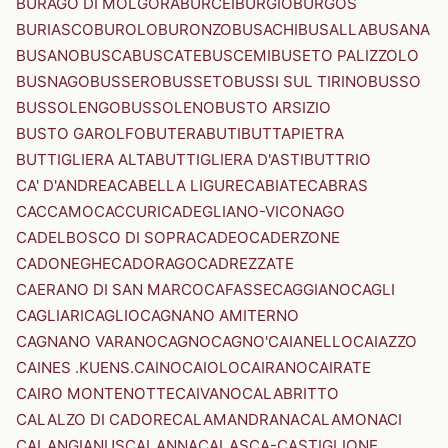
BURAGO DI MOLGORA
BURCEI
BURGIO
BURGOS
BURIASCO
BUROLO
BURONZO
BUSACHI
BUSALLA
BUSANA
BUSANO
BUSCA
BUSCATE
BUSCEMI
BUSETO PALIZZOLO
BUSNAGO
BUSSERO
BUSSETO
BUSSI SUL TIRINO
BUSSO
BUSSOLENGO
BUSSOLENO
BUSTO ARSIZIO
BUSTO GAROLFO
BUTERA
BUTI
BUTTAPIETRA
BUTTIGLIERA ALTA
BUTTIGLIERA D'ASTI
BUTTRIO
CA' D'ANDREA
CABELLA LIGURE
CABIATE
CABRAS
CACCAMO
CACCURI
CADEGLIANO-VICONAGO
CADELBOSCO DI SOPRA
CADEO
CADERZONE
CADONEGHE
CADORAGO
CADREZZATE
CAERANO DI SAN MARCO
CAFASSE
CAGGIANO
CAGLI
CAGLIARI
CAGLIO
CAGNANO AMITERNO
CAGNANO VARANO
CAGNO
CAGNO'
CAIANELLO
CAIAZZO
CAINES .KUENS.
CAINO
CAIOLO
CAIRANO
CAIRATE
CAIRO MONTENOTTE
CAIVANO
CALABRITTO
CALALZO DI CADORE
CALAMANDRANA
CALAMONACI
CALANGIANUS
CALANNA
CALASCA-CASTIGLIONE