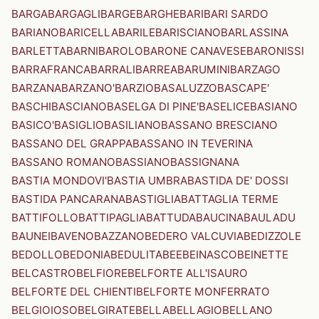
BARGA
BARGAGLI
BARGE
BARGHE
BARI
BARI SARDO
BARIANO
BARICELLA
BARILE
BARISCIANO
BARLASSINA
BARLETTA
BARNI
BAROLO
BARONE CANAVESE
BARONISSI
BARRAFRANCA
BARRALI
BARREA
BARUMINI
BARZAGO
BARZANA
BARZANO'
BARZIO
BASALUZZO
BASCAPE'
BASCHI
BASCIANO
BASELGA DI PINE'
BASELICE
BASIANO
BASICO'
BASIGLIO
BASILIANO
BASSANO BRESCIANO
BASSANO DEL GRAPPA
BASSANO IN TEVERINA
BASSANO ROMANO
BASSIANO
BASSIGNANA
BASTIA MONDOVI'
BASTIA UMBRA
BASTIDA DE' DOSSI
BASTIDA PANCARANA
BASTIGLIA
BATTAGLIA TERME
BATTIFOLLO
BATTIPAGLIA
BATTUDA
BAUCINA
BAULADU
BAUNEI
BAVENO
BAZZANO
BEDERO VALCUVIA
BEDIZZOLE
BEDOLLO
BEDONIA
BEDULITA
BEE
BEINASCO
BEINETTE
BELCASTRO
BELFIORE
BELFORTE ALL'ISAURO
BELFORTE DEL CHIENTI
BELFORTE MONFERRATO
BELGIOIOSO
BELGIRATE
BELLA
BELLAGIO
BELLANO