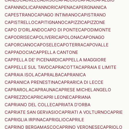
CAPANNOLI
CAPANNORI
CAPENA
CAPERGNANICA
CAPESTRANO
CAPIAGO INTIMIANO
CAPISTRANO
CAPISTRELLO
CAPITIGNANO
CAPIZZI
CAPIZZONE
CAPO D'ORLANDO
CAPO DI PONTE
CAPODIMONTE
CAPODRISE
CAPOLIVERI
CAPOLONA
CAPONAGO
CAPORCIANO
CAPOSELE
CAPOTERRA
CAPOVALLE
CAPPADOCIA
CAPPELLA CANTONE
CAPPELLA DE' PICENARDI
CAPPELLA MAGGIORE
CAPPELLE SUL TAVO
CAPRACOTTA
CAPRAIA E LIMITE
CAPRAIA ISOLA
CAPRALBA
CAPRANICA
CAPRANICA PRENESTINA
CAPRARICA DI LECCE
CAPRAROLA
CAPRAUNA
CAPRESE MICHELANGELO
CAPREZZO
CAPRI
CAPRI LEONE
CAPRIANA
CAPRIANO DEL COLLE
CAPRIATA D'ORBA
CAPRIATE SAN GERVASIO
CAPRIATI A VOLTURNO
CAPRIE
CAPRIGLIA IRPINA
CAPRIGLIO
CAPRILE
CAPRINO BERGAMASCO
CAPRINO VERONESE
CAPRIOLO