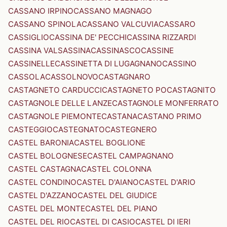
CASSANO IRPINO
CASSANO MAGNAGO
CASSANO SPINOLA
CASSANO VALCUVIA
CASSARO
CASSIGLIO
CASSINA DE' PECCHI
CASSINA RIZZARDI
CASSINA VALSASSINA
CASSINASCO
CASSINE
CASSINELLE
CASSINETTA DI LUGAGNANO
CASSINO
CASSOLA
CASSOLNOVO
CASTAGNARO
CASTAGNETO CARDUCCI
CASTAGNETO PO
CASTAGNITO
CASTAGNOLE DELLE LANZE
CASTAGNOLE MONFERRATO
CASTAGNOLE PIEMONTE
CASTANA
CASTANO PRIMO
CASTEGGIO
CASTEGNATO
CASTEGNERO
CASTEL BARONIA
CASTEL BOGLIONE
CASTEL BOLOGNESE
CASTEL CAMPAGNANO
CASTEL CASTAGNA
CASTEL COLONNA
CASTEL CONDINO
CASTEL D'AIANO
CASTEL D'ARIO
CASTEL D'AZZANO
CASTEL DEL GIUDICE
CASTEL DEL MONTE
CASTEL DEL PIANO
CASTEL DEL RIO
CASTEL DI CASIO
CASTEL DI IERI