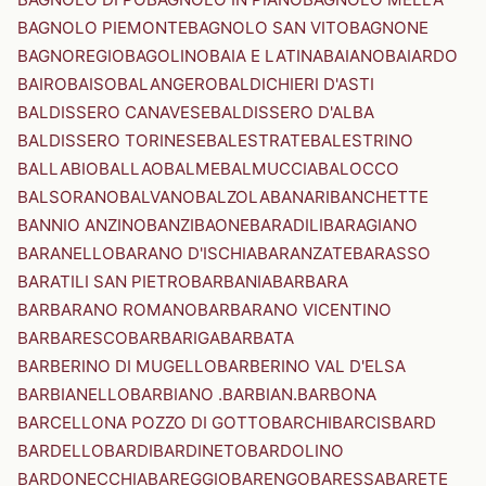
BAGNOLO PIEMONTE
BAGNOLO SAN VITO
BAGNONE
BAGNOREGIO
BAGOLINO
BAIA E LATINA
BAIANO
BAIARDO
BAIRO
BAISO
BALANGERO
BALDICHIERI D'ASTI
BALDISSERO CANAVESE
BALDISSERO D'ALBA
BALDISSERO TORINESE
BALESTRATE
BALESTRINO
BALLABIO
BALLAO
BALME
BALMUCCIA
BALOCCO
BALSORANO
BALVANO
BALZOLA
BANARI
BANCHETTE
BANNIO ANZINO
BANZI
BAONE
BARADILI
BARAGIANO
BARANELLO
BARANO D'ISCHIA
BARANZATE
BARASSO
BARATILI SAN PIETRO
BARBANIA
BARBARA
BARBARANO ROMANO
BARBARANO VICENTINO
BARBARESCO
BARBARIGA
BARBATA
BARBERINO DI MUGELLO
BARBERINO VAL D'ELSA
BARBIANELLO
BARBIANO .BARBIAN.
BARBONA
BARCELLONA POZZO DI GOTTO
BARCHI
BARCIS
BARD
BARDELLO
BARDI
BARDINETO
BARDOLINO
BARDONECCHIA
BAREGGIO
BARENGO
BARESSA
BARETE