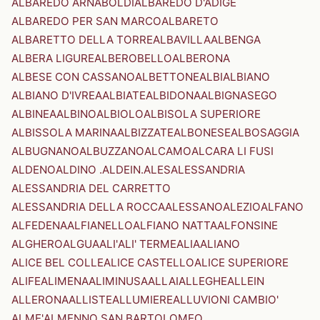
ALBAREDO ARNABOLDI
ALBAREDO D'ADIGE
ALBAREDO PER SAN MARCO
ALBARETO
ALBARETTO DELLA TORRE
ALBAVILLA
ALBENGA
ALBERA LIGURE
ALBEROBELLO
ALBERONA
ALBESE CON CASSANO
ALBETTONE
ALBI
ALBIANO
ALBIANO D'IVREA
ALBIATE
ALBIDONA
ALBIGNASEGO
ALBINEA
ALBINO
ALBIOLO
ALBISOLA SUPERIORE
ALBISSOLA MARINA
ALBIZZATE
ALBONESE
ALBOSAGGIA
ALBUGNANO
ALBUZZANO
ALCAMO
ALCARA LI FUSI
ALDENO
ALDINO .ALDEIN.
ALES
ALESSANDRIA
ALESSANDRIA DEL CARRETTO
ALESSANDRIA DELLA ROCCA
ALESSANO
ALEZIO
ALFANO
ALFEDENA
ALFIANELLO
ALFIANO NATTA
ALFONSINE
ALGHERO
ALGUA
ALI'
ALI' TERME
ALIA
ALIANO
ALICE BEL COLLE
ALICE CASTELLO
ALICE SUPERIORE
ALIFE
ALIMENA
ALIMINUSA
ALLAI
ALLEGHE
ALLEIN
ALLERONA
ALLISTE
ALLUMIERE
ALLUVIONI CAMBIO'
ALME'
ALMENNO SAN BARTOLOMEO