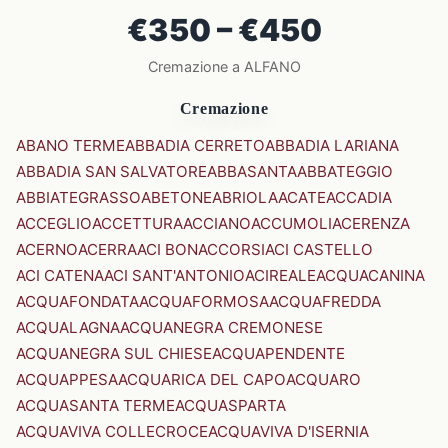
€350 – €450
Cremazione a ALFANO
Cremazione
ABANO TERME
ABBADIA CERRETO
ABBADIA LARIANA
ABBADIA SAN SALVATORE
ABBASANTA
ABBATEGGIO
ABBIATEGRASSO
ABETONE
ABRIOLA
ACATE
ACCADIA
ACCEGLIO
ACCETTURA
ACCIANO
ACCUMOLI
ACERENZA
ACERNO
ACERRA
ACI BONACCORSI
ACI CASTELLO
ACI CATENA
ACI SANT'ANTONIO
ACIREALE
ACQUACANINA
ACQUAFONDATA
ACQUAFORMOSA
ACQUAFREDDA
ACQUALAGNA
ACQUANEGRA CREMONESE
ACQUANEGRA SUL CHIESE
ACQUAPENDENTE
ACQUAPPESA
ACQUARICA DEL CAPO
ACQUARO
ACQUASANTA TERME
ACQUASPARTA
ACQUAVIVA COLLECROCE
ACQUAVIVA D'ISERNIA