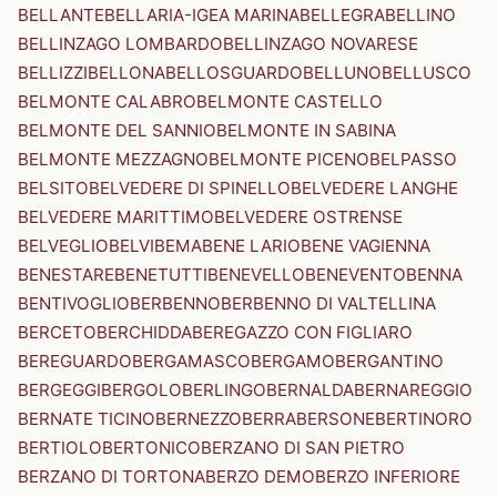
BELLANTE
BELLARIA-IGEA MARINA
BELLEGRA
BELLINO
BELLINZAGO LOMBARDO
BELLINZAGO NOVARESE
BELLIZZI
BELLONA
BELLOSGUARDO
BELLUNO
BELLUSCO
BELMONTE CALABRO
BELMONTE CASTELLO
BELMONTE DEL SANNIO
BELMONTE IN SABINA
BELMONTE MEZZAGNO
BELMONTE PICENO
BELPASSO
BELSITO
BELVEDERE DI SPINELLO
BELVEDERE LANGHE
BELVEDERE MARITTIMO
BELVEDERE OSTRENSE
BELVEGLIO
BELVI
BEMA
BENE LARIO
BENE VAGIENNA
BENESTARE
BENETUTTI
BENEVELLO
BENEVENTO
BENNA
BENTIVOGLIO
BERBENNO
BERBENNO DI VALTELLINA
BERCETO
BERCHIDDA
BEREGAZZO CON FIGLIARO
BEREGUARDO
BERGAMASCO
BERGAMO
BERGANTINO
BERGEGGI
BERGOLO
BERLINGO
BERNALDA
BERNAREGGIO
BERNATE TICINO
BERNEZZO
BERRA
BERSONE
BERTINORO
BERTIOLO
BERTONICO
BERZANO DI SAN PIETRO
BERZANO DI TORTONA
BERZO DEMO
BERZO INFERIORE