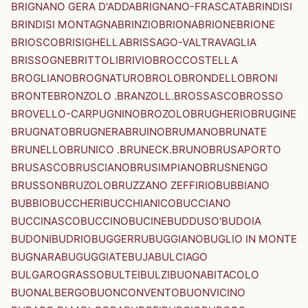
BRIGNANO GERA D'ADDA
BRIGNANO-FRASCATA
BRINDISI
BRINDISI MONTAGNA
BRINZIO
BRIONA
BRIONE
BRIONE
BRIOSCO
BRISIGHELLA
BRISSAGO-VALTRAVAGLIA
BRISSOGNE
BRITTOLI
BRIVIO
BROCCOSTELLA
BROGLIANO
BROGNATURO
BROLO
BRONDELLO
BRONI
BRONTE
BRONZOLO .BRANZOLL.
BROSSASCO
BROSSO
BROVELLO-CARPUGNINO
BROZOLO
BRUGHERIO
BRUGINE
BRUGNATO
BRUGNERA
BRUINO
BRUMANO
BRUNATE
BRUNELLO
BRUNICO .BRUNECK.
BRUNO
BRUSAPORTO
BRUSASCO
BRUSCIANO
BRUSIMPIANO
BRUSNENGO
BRUSSON
BRUZOLO
BRUZZANO ZEFFIRIO
BUBBIANO
BUBBIO
BUCCHERI
BUCCHIANICO
BUCCIANO
BUCCINASCO
BUCCINO
BUCINE
BUDDUSO'
BUDOIA
BUDONI
BUDRIO
BUGGERRU
BUGGIANO
BUGLIO IN MONTE
BUGNARA
BUGUGGIATE
BUJA
BULCIAGO
BULGAROGRASSO
BULTEI
BULZI
BUONABITACOLO
BUONALBERGO
BUONCONVENTO
BUONVICINO