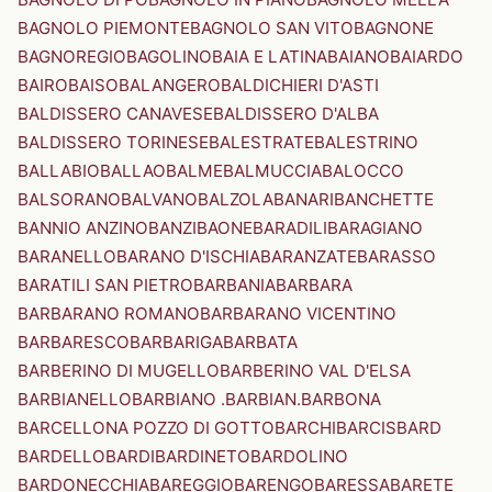
BAGNOLO PIEMONTE
BAGNOLO SAN VITO
BAGNONE
BAGNOREGIO
BAGOLINO
BAIA E LATINA
BAIANO
BAIARDO
BAIRO
BAISO
BALANGERO
BALDICHIERI D'ASTI
BALDISSERO CANAVESE
BALDISSERO D'ALBA
BALDISSERO TORINESE
BALESTRATE
BALESTRINO
BALLABIO
BALLAO
BALME
BALMUCCIA
BALOCCO
BALSORANO
BALVANO
BALZOLA
BANARI
BANCHETTE
BANNIO ANZINO
BANZI
BAONE
BARADILI
BARAGIANO
BARANELLO
BARANO D'ISCHIA
BARANZATE
BARASSO
BARATILI SAN PIETRO
BARBANIA
BARBARA
BARBARANO ROMANO
BARBARANO VICENTINO
BARBARESCO
BARBARIGA
BARBATA
BARBERINO DI MUGELLO
BARBERINO VAL D'ELSA
BARBIANELLO
BARBIANO .BARBIAN.
BARBONA
BARCELLONA POZZO DI GOTTO
BARCHI
BARCIS
BARD
BARDELLO
BARDI
BARDINETO
BARDOLINO
BARDONECCHIA
BAREGGIO
BARENGO
BARESSA
BARETE