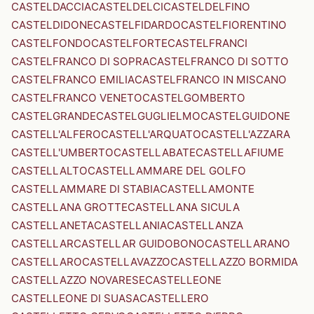
CASTELDACCIA
CASTELDELCI
CASTELDELFINO
CASTELDIDONE
CASTELFIDARDO
CASTELFIORENTINO
CASTELFONDO
CASTELFORTE
CASTELFRANCI
CASTELFRANCO DI SOPRA
CASTELFRANCO DI SOTTO
CASTELFRANCO EMILIA
CASTELFRANCO IN MISCANO
CASTELFRANCO VENETO
CASTELGOMBERTO
CASTELGRANDE
CASTELGUGLIELMO
CASTELGUIDONE
CASTELL'ALFERO
CASTELL'ARQUATO
CASTELL'AZZARA
CASTELL'UMBERTO
CASTELLABATE
CASTELLAFIUME
CASTELLALTO
CASTELLAMMARE DEL GOLFO
CASTELLAMMARE DI STABIA
CASTELLAMONTE
CASTELLANA GROTTE
CASTELLANA SICULA
CASTELLANETA
CASTELLANIA
CASTELLANZA
CASTELLAR
CASTELLAR GUIDOBONO
CASTELLARANO
CASTELLARO
CASTELLAVAZZO
CASTELLAZZO BORMIDA
CASTELLAZZO NOVARESE
CASTELLEONE
CASTELLEONE DI SUASA
CASTELLERO