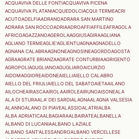
ACQUAVIVA DELLE FONTI
ACQUAVIVA PICENA
ACQUAVIVA PLATANI
ACQUEDOLCI
ACQUI TERME
ACRI
ACUTO
ADELFIA
ADRANO
ADRARA SAN MARTINO
ADRARA SAN ROCCO
ADRIA
ADRO
AFFI
AFFILE
AFRAGOLA
AFRICO
AGAZZANO
AGEROLA
AGGIUS
AGIRA
AGLIANA
AGLIANO TERME
AGLIE'
AGLIENTU
AGNA
AGNADELLO
AGNANA CALABRA
AGNONE
AGNOSINE
AGORDO
AGOSTA
AGRA
AGRATE BRIANZA
AGRATE CONTURBIA
AGRIGENTO
AGROPOLI
AGUGLIANO
AGUGLIARO
AICURZIO
AIDOMAGGIORE
AIDONE
AIELLI
AIELLO CALABRO
AIELLO DEL FRIULI
AIELLO DEL SABATO
AIETA
AILANO
AILOCHE
AIRASCA
AIROLA
AIROLE
AIRUNO
AISONE
ALA
ALA DI STURA
ALA' DEI SARDI
ALAGNA
ALAGNA VALSESIA
ALANNO
ALANO DI PIAVE
ALASSIO
ALATRI
ALBA
ALBA ADRIATICA
ALBAGIARA
ALBAIRATE
ALBANELLA
ALBANO DI LUCANIA
ALBANO LAZIALE
ALBANO SANT'ALESSANDRO
ALBANO VERCELLESE