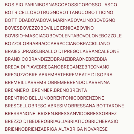
BOSISIO PARINI
BOSNASCO
BOSSICO
BOSSOLASCO
BOTRICELLO
BOTRUGNO
BOTTANUCO
BOTTICINO
BOTTIDDA
BOVA
BOVA MARINA
BOVALINO
BOVEGNO
BOVES
BOVEZZO
BOVILLE ERNICA
BOVINO
BOVISIO-MASCIAGO
BOVOLENTA
BOVOLONE
BOZZOLE
BOZZOLO
BRA
BRACCA
BRACCIANO
BRACIGLIANO
BRAIES .PRAGS.
BRALLO DI PREGOLA
BRANCALEONE
BRANDICO
BRANDIZZO
BRANZI
BRAONE
BREBBIA
BREDA DI PIAVE
BREGANO
BREGANZE
BREGNANO
BREGUZZO
BREIA
BREMBATE
BREMBATE DI SOPRA
BREMBILLA
BREMBIO
BREME
BRENDOLA
BRENNA
BRENNERO .BRENNER.
BRENO
BRENTA
BRENTINO BELLUNO
BRENTONICO
BRENZONE
BRESCELLO
BRESCIA
BRESIMO
BRESSANA BOTTARONE
BRESSANONE .BRIXEN.
BRESSANVIDO
BRESSO
BREZ
BREZZO DI BEDERO
BRIAGLIA
BRIATICO
BRICHERASIO
BRIENNO
BRIENZA
BRIGA ALTA
BRIGA NOVARESE