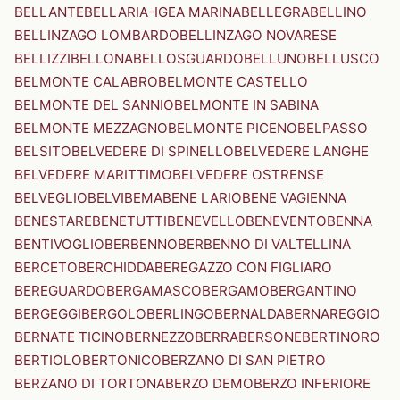
BELLANTE
BELLARIA-IGEA MARINA
BELLEGRA
BELLINO
BELLINZAGO LOMBARDO
BELLINZAGO NOVARESE
BELLIZZI
BELLONA
BELLOSGUARDO
BELLUNO
BELLUSCO
BELMONTE CALABRO
BELMONTE CASTELLO
BELMONTE DEL SANNIO
BELMONTE IN SABINA
BELMONTE MEZZAGNO
BELMONTE PICENO
BELPASSO
BELSITO
BELVEDERE DI SPINELLO
BELVEDERE LANGHE
BELVEDERE MARITTIMO
BELVEDERE OSTRENSE
BELVEGLIO
BELVI
BEMA
BENE LARIO
BENE VAGIENNA
BENESTARE
BENETUTTI
BENEVELLO
BENEVENTO
BENNA
BENTIVOGLIO
BERBENNO
BERBENNO DI VALTELLINA
BERCETO
BERCHIDDA
BEREGAZZO CON FIGLIARO
BEREGUARDO
BERGAMASCO
BERGAMO
BERGANTINO
BERGEGGI
BERGOLO
BERLINGO
BERNALDA
BERNAREGGIO
BERNATE TICINO
BERNEZZO
BERRA
BERSONE
BERTINORO
BERTIOLO
BERTONICO
BERZANO DI SAN PIETRO
BERZANO DI TORTONA
BERZO DEMO
BERZO INFERIORE