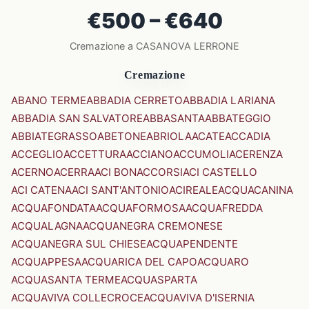
€500 – €640
Cremazione a CASANOVA LERRONE
Cremazione
ABANO TERME
ABBADIA CERRETO
ABBADIA LARIANA
ABBADIA SAN SALVATORE
ABBASANTA
ABBATEGGIO
ABBIATEGRASSO
ABETONE
ABRIOLA
ACATE
ACCADIA
ACCEGLIO
ACCETTURA
ACCIANO
ACCUMOLI
ACERENZA
ACERNO
ACERRA
ACI BONACCORSI
ACI CASTELLO
ACI CATENA
ACI SANT'ANTONIO
ACIREALE
ACQUACANINA
ACQUAFONDATA
ACQUAFORMOSA
ACQUAFREDDA
ACQUALAGNA
ACQUANEGRA CREMONESE
ACQUANEGRA SUL CHIESE
ACQUAPENDENTE
ACQUAPPESA
ACQUARICA DEL CAPO
ACQUARO
ACQUASANTA TERME
ACQUASPARTA
ACQUAVIVA COLLECROCE
ACQUAVIVA D'ISERNIA