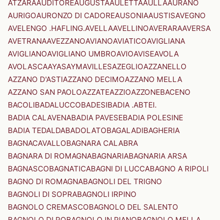
ATZARA
AUDITORE
AUGUSTA
AULETTA
AULLA
AURANO
AURIGO
AURONZO DI CADORE
AUSONIA
AUSTIS
AVEGNO
AVELENGO .HAFLING.
AVELLA
AVELLINO
AVERARA
AVERSA
AVETRANA
AVEZZANO
AVIANO
AVIATICO
AVIGLIANA
AVIGLIANO
AVIGLIANO UMBRO
AVIO
AVISE
AVOLA
AVOLASCA
AYAS
AYMAVILLES
AZEGLIO
AZZANELLO
AZZANO D'ASTI
AZZANO DECIMO
AZZANO MELLA
AZZANO SAN PAOLO
AZZATE
AZZIO
AZZONE
BACENO
BACOLI
BADALUCCO
BADESI
BADIA .ABTEI.
BADIA CALAVENA
BADIA PAVESE
BADIA POLESINE
BADIA TEDALDA
BADOLATO
BAGALADI
BAGHERIA
BAGNACAVALLO
BAGNARA CALABRA
BAGNARA DI ROMAGNA
BAGNARIA
BAGNARIA ARSA
BAGNASCO
BAGNATICA
BAGNI DI LUCCA
BAGNO A RIPOLI
BAGNO DI ROMAGNA
BAGNOLI DEL TRIGNO
BAGNOLI DI SOPRA
BAGNOLI IRPINO
BAGNOLO CREMASCO
BAGNOLO DEL SALENTO
BAGNOLO DI PO
BAGNOLO IN PIANO
BAGNOLO MELLA