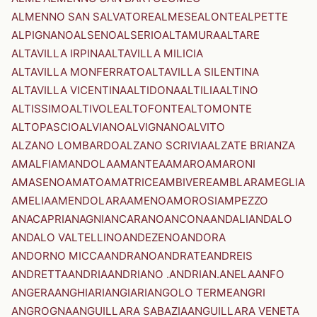
ALMENNO SAN SALVATORE
ALMESE
ALONTE
ALPETTE
ALPIGNANO
ALSENO
ALSERIO
ALTAMURA
ALTARE
ALTAVILLA IRPINA
ALTAVILLA MILICIA
ALTAVILLA MONFERRATO
ALTAVILLA SILENTINA
ALTAVILLA VICENTINA
ALTIDONA
ALTILIA
ALTINO
ALTISSIMO
ALTIVOLE
ALTOFONTE
ALTOMONTE
ALTOPASCIO
ALVIANO
ALVIGNANO
ALVITO
ALZANO LOMBARDO
ALZANO SCRIVIA
ALZATE BRIANZA
AMALFI
AMANDOLA
AMANTEA
AMARO
AMARONI
AMASENO
AMATO
AMATRICE
AMBIVERE
AMBLAR
AMEGLIA
AMELIA
AMENDOLARA
AMENO
AMOROSI
AMPEZZO
ANACAPRI
ANAGNI
ANCARANO
ANCONA
ANDALI
ANDALO
ANDALO VALTELLINO
ANDEZENO
ANDORA
ANDORNO MICCA
ANDRANO
ANDRATE
ANDREIS
ANDRETTA
ANDRIA
ANDRIANO .ANDRIAN.
ANELA
ANFO
ANGERA
ANGHIARI
ANGIARI
ANGOLO TERME
ANGRI
ANGROGNA
ANGUILLARA SABAZIA
ANGUILLARA VENETA