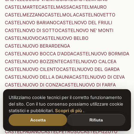
CASTELMARTE
CASTELMASSA
CASTELMAURO
CASTELMEZZANO
CASTELMOLA
CASTELNOVETTO
CASTELNOVO BARIANO
CASTELNOVO DEL FRIULI
CASTELNOVO DI SOTTO
CASTELNOVO NE' MONTI
CASTELNUOVO
CASTELNUOVO BELBO
CASTELNUOVO BERARDENGA
CASTELNUOVO BOCCA D'ADDA
CASTELNUOVO BORMIDA
CASTELNUOVO BOZZENTE
CASTELNUOVO CALCEA
CASTELNUOVO CILENTO
CASTELNUOVO DEL GARDA
CASTELNUOVO DELLA DAUNIA
CASTELNUOVO DI CEVA
CASTELNUOVO DI CONZA
CASTELNUOVO DI FARFA
CASTELNUOVO DI GARFAGNANA
Utilizziamo cookie tecnici per il corretto funzionamento
CASTELNUOVO DI PORTO
CASTELNUOVO DON BOSCO
del sito. Con il tuo consenso possiamo utilizzare cookie
CASTELNUOVO MAGRA
CASTELNUOVO NIGRA
statistici e pubblicitari.
Scopri di più
.
CASTELNUOVO PARANO
CASTELNUOVO RANGONE
Accetta
Rifiuta
CASTELNUOVO SCRIVIA
CASTELNUOVO VAL DI CECINA
CASTELPAGANO
CASTELPETROSO
CASTELPIZZUTO