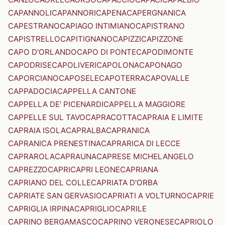
CAPANNOLI
CAPANNORI
CAPENA
CAPERGNANICA
CAPESTRANO
CAPIAGO INTIMIANO
CAPISTRANO
CAPISTRELLO
CAPITIGNANO
CAPIZZI
CAPIZZONE
CAPO D'ORLANDO
CAPO DI PONTE
CAPODIMONTE
CAPODRISE
CAPOLIVERI
CAPOLONA
CAPONAGO
CAPORCIANO
CAPOSELE
CAPOTERRA
CAPOVALLE
CAPPADOCIA
CAPPELLA CANTONE
CAPPELLA DE' PICENARDI
CAPPELLA MAGGIORE
CAPPELLE SUL TAVO
CAPRACOTTA
CAPRAIA E LIMITE
CAPRAIA ISOLA
CAPRALBA
CAPRANICA
CAPRANICA PRENESTINA
CAPRARICA DI LECCE
CAPRAROLA
CAPRAUNA
CAPRESE MICHELANGELO
CAPREZZO
CAPRI
CAPRI LEONE
CAPRIANA
CAPRIANO DEL COLLE
CAPRIATA D'ORBA
CAPRIATE SAN GERVASIO
CAPRIATI A VOLTURNO
CAPRIE
CAPRIGLIA IRPINA
CAPRIGLIO
CAPRILE
CAPRINO BERGAMASCO
CAPRINO VERONESE
CAPRIOLO