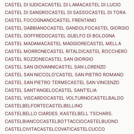
CASTEL DI IUDICA
CASTEL DI LAMA
CASTEL DI LUCIO
CASTEL DI SANGRO
CASTEL DI SASSO
CASTEL DI TORA
CASTEL FOCOGNANO
CASTEL FRENTANO
CASTEL GABBIANO
CASTEL GANDOLFO
CASTEL GIORGIO
CASTEL GOFFREDO
CASTEL GUELFO DI BOLOGNA
CASTEL MADAMA
CASTEL MAGGIORE
CASTEL MELLA
CASTEL MORRONE
CASTEL RITALDI
CASTEL ROCCHERO
CASTEL ROZZONE
CASTEL SAN GIORGIO
CASTEL SAN GIOVANNI
CASTEL SAN LORENZO
CASTEL SAN NICCOLO'
CASTEL SAN PIETRO ROMANO
CASTEL SAN PIETRO TERME
CASTEL SAN VINCENZO
CASTEL SANT'ANGELO
CASTEL SANT'ELIA
CASTEL VISCARDO
CASTEL VOLTURNO
CASTELBALDO
CASTELBELFORTE
CASTELBELLINO
CASTELBELLO CIARDES .KASTELBELL TSCHARS.
CASTELBIANCO
CASTELBOTTACCIO
CASTELBUONO
CASTELCIVITA
CASTELCOVATI
CASTELCUCCO