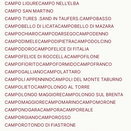
CAMPO LIGURE
CAMPO NELL'ELBA
CAMPO SAN MARTINO
CAMPO TURES .SAND IN TAUFERS.
CAMPOBASSO
CAMPOBELLO DI LICATA
CAMPOBELLO DI MAZARA
CAMPOCHIARO
CAMPODARSEGO
CAMPODENNO
CAMPODIMELE
CAMPODIPIETRA
CAMPODOLCINO
CAMPODORO
CAMPOFELICE DI FITALIA
CAMPOFELICE DI ROCCELLA
CAMPOFILONE
CAMPOFIORITO
CAMPOFORMIDO
CAMPOFRANCO
CAMPOGALLIANO
CAMPOLATTARO
CAMPOLI APPENNINO
CAMPOLI DEL MONTE TABURNO
CAMPOLIETO
CAMPOLONGO AL TORRE
CAMPOLONGO MAGGIORE
CAMPOLONGO SUL BRENTA
CAMPOMAGGIORE
CAMPOMARINO
CAMPOMORONE
CAMPONOGARA
CAMPORA
CAMPOREALE
CAMPORGIANO
CAMPOROSSO
CAMPOROTONDO DI FIASTRONE