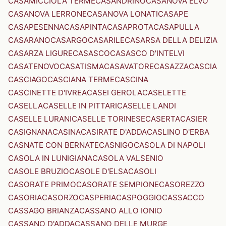
CASAMICCIOLA TERME
CASANDRINO
CASANOVA ELVO
CASANOVA LERRONE
CASANOVA LONATI
CASAPE
CASAPESENNA
CASAPINTA
CASAPROTA
CASAPULLA
CASARANO
CASARGO
CASARILE
CASARSA DELLA DELIZIA
CASARZA LIGURE
CASASCO
CASASCO D'INTELVI
CASATENOVO
CASATISMA
CASAVATORE
CASAZZA
CASCIA
CASCIAGO
CASCIANA TERME
CASCINA
CASCINETTE D'IVREA
CASEI GEROLA
CASELETTE
CASELLA
CASELLE IN PITTARI
CASELLE LANDI
CASELLE LURANI
CASELLE TORINESE
CASERTA
CASIER
CASIGNANA
CASINA
CASIRATE D'ADDA
CASLINO D'ERBA
CASNATE CON BERNATE
CASNIGO
CASOLA DI NAPOLI
CASOLA IN LUNIGIANA
CASOLA VALSENIO
CASOLE BRUZIO
CASOLE D'ELSA
CASOLI
CASORATE PRIMO
CASORATE SEMPIONE
CASOREZZO
CASORIA
CASORZO
CASPERIA
CASPOGGIO
CASSACCO
CASSAGO BRIANZA
CASSANO ALLO IONIO
CASSANO D'ADDA
CASSANO DELLE MURGE