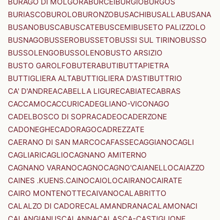
BURAGO DI MOLGORA
BURCEI
BURGIO
BURGOS
BURIASCO
BUROLO
BURONZO
BUSACHI
BUSALLA
BUSANA
BUSANO
BUSCA
BUSCATE
BUSCEMI
BUSETO PALIZZOLO
BUSNAGO
BUSSERO
BUSSETO
BUSSI SUL TIRINO
BUSSO
BUSSOLENGO
BUSSOLENO
BUSTO ARSIZIO
BUSTO GAROLFO
BUTERA
BUTI
BUTTAPIETRA
BUTTIGLIERA ALTA
BUTTIGLIERA D'ASTI
BUTTRIO
CA' D'ANDREA
CABELLA LIGURE
CABIATE
CABRAS
CACCAMO
CACCURI
CADEGLIANO-VICONAGO
CADELBOSCO DI SOPRA
CADEO
CADERZONE
CADONEGHE
CADORAGO
CADREZZATE
CAERANO DI SAN MARCO
CAFASSE
CAGGIANO
CAGLI
CAGLIARI
CAGLIO
CAGNANO AMITERNO
CAGNANO VARANO
CAGNO
CAGNO'
CAIANELLO
CAIAZZO
CAINES .KUENS.
CAINO
CAIOLO
CAIRANO
CAIRATE
CAIRO MONTENOTTE
CAIVANO
CALABRITTO
CALALZO DI CADORE
CALAMANDRANA
CALAMONACI
CALANGIANUS
CALANNA
CALASCA-CASTIGLIONE