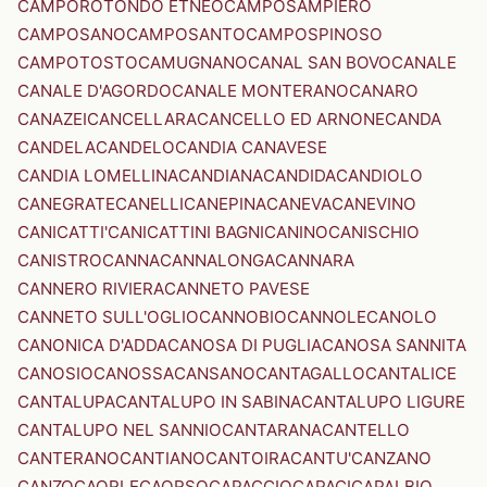
CAMPOROTONDO ETNEO
CAMPOSAMPIERO
CAMPOSANO
CAMPOSANTO
CAMPOSPINOSO
CAMPOTOSTO
CAMUGNANO
CANAL SAN BOVO
CANALE
CANALE D'AGORDO
CANALE MONTERANO
CANARO
CANAZEI
CANCELLARA
CANCELLO ED ARNONE
CANDA
CANDELA
CANDELO
CANDIA CANAVESE
CANDIA LOMELLINA
CANDIANA
CANDIDA
CANDIOLO
CANEGRATE
CANELLI
CANEPINA
CANEVA
CANEVINO
CANICATTI'
CANICATTINI BAGNI
CANINO
CANISCHIO
CANISTRO
CANNA
CANNALONGA
CANNARA
CANNERO RIVIERA
CANNETO PAVESE
CANNETO SULL'OGLIO
CANNOBIO
CANNOLE
CANOLO
CANONICA D'ADDA
CANOSA DI PUGLIA
CANOSA SANNITA
CANOSIO
CANOSSA
CANSANO
CANTAGALLO
CANTALICE
CANTALUPA
CANTALUPO IN SABINA
CANTALUPO LIGURE
CANTALUPO NEL SANNIO
CANTARANA
CANTELLO
CANTERANO
CANTIANO
CANTOIRA
CANTU'
CANZANO
CANZO
CAORLE
CAORSO
CAPACCIO
CAPACI
CAPALBIO