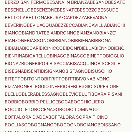
BERZO SAN FERMO
BESANA IN BRIANZA
BESANO
BESATE
BESENELLO
BESENZONE
BESNATE
BESOZZO
BESSUDE
BETTOLA
BETTONA
BEURA-CARDEZZA
BEVAGNA
BEVERINO
BEVILACQUA
BEZZECCA
BIANCAVILLA
BIANCHI
BIANCO
BIANDRATE
BIANDRONNO
BIANZANO
BIANZE'
BIANZONE
BIASSONO
BIBBIANO
BIBBIENA
BIBBONA
BIBIANA
BICCARI
BICINICCO
BIDONI'
BIELLA
BIENNO
BIENO
BIENTINA
BIGARELLO
BINAGO
BINASCO
BINETTO
BIOGLIO
BIONAZ
BIONE
BIRORI
BISACCIA
BISACQUINO
BISCEGLIE
BISEGNA
BISENTI
BISIGNANO
BISTAGNO
BISUSCHIO
BITETTO
BITONTO
BITRITTO
BITTI
BIVONA
BIVONGI
BIZZARONE
BLEGGIO INFERIORE
BLEGGIO SUPERIORE
BLELLO
BLERA
BLESSAGNO
BLEVIO
BLUFI
BOARA PISANI
BOBBIO
BOBBIO PELLICE
BOCA
BOCCHIGLIERO
BOCCIOLETO
BOCENAGO
BODIO LOMNAGO
BOFFALORA D'ADDA
BOFFALORA SOPRA TICINO
BOGLIASCO
BOGNANCO
BOGOGNO
BOIANO
BOISSANO