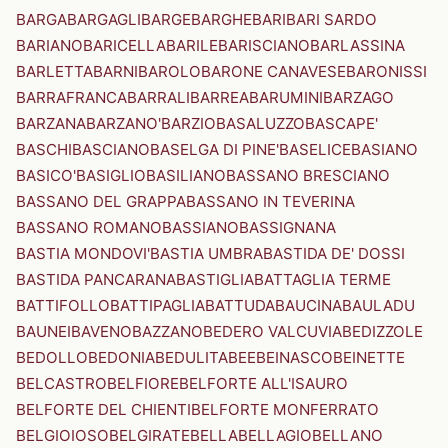
BARGA
BARGAGLI
BARGE
BARGHE
BARI
BARI SARDO
BARIANO
BARICELLA
BARILE
BARISCIANO
BARLASSINA
BARLETTA
BARNI
BAROLO
BARONE CANAVESE
BARONISSI
BARRAFRANCA
BARRALI
BARREA
BARUMINI
BARZAGO
BARZANA
BARZANO'
BARZIO
BASALUZZO
BASCAPE'
BASCHI
BASCIANO
BASELGA DI PINE'
BASELICE
BASIANO
BASICO'
BASIGLIO
BASILIANO
BASSANO BRESCIANO
BASSANO DEL GRAPPA
BASSANO IN TEVERINA
BASSANO ROMANO
BASSIANO
BASSIGNANA
BASTIA MONDOVI'
BASTIA UMBRA
BASTIDA DE' DOSSI
BASTIDA PANCARANA
BASTIGLIA
BATTAGLIA TERME
BATTIFOLLO
BATTIPAGLIA
BATTUDA
BAUCINA
BAULADU
BAUNEI
BAVENO
BAZZANO
BEDERO VALCUVIA
BEDIZZOLE
BEDOLLO
BEDONIA
BEDULITA
BEE
BEINASCO
BEINETTE
BELCASTRO
BELFIORE
BELFORTE ALL'ISAURO
BELFORTE DEL CHIENTI
BELFORTE MONFERRATO
BELGIOIOSO
BELGIRATE
BELLA
BELLAGIO
BELLANO