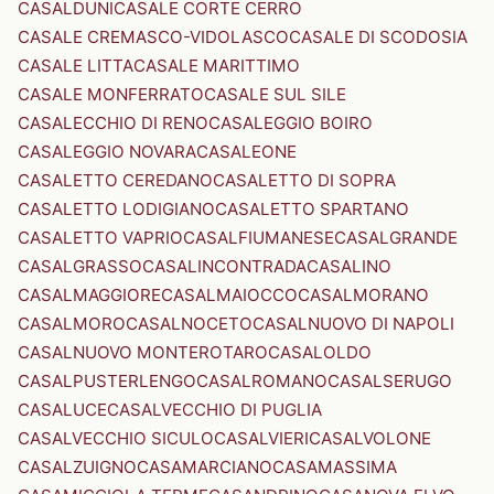
CASALDUNI
CASALE CORTE CERRO
CASALE CREMASCO-VIDOLASCO
CASALE DI SCODOSIA
CASALE LITTA
CASALE MARITTIMO
CASALE MONFERRATO
CASALE SUL SILE
CASALECCHIO DI RENO
CASALEGGIO BOIRO
CASALEGGIO NOVARA
CASALEONE
CASALETTO CEREDANO
CASALETTO DI SOPRA
CASALETTO LODIGIANO
CASALETTO SPARTANO
CASALETTO VAPRIO
CASALFIUMANESE
CASALGRANDE
CASALGRASSO
CASALINCONTRADA
CASALINO
CASALMAGGIORE
CASALMAIOCCO
CASALMORANO
CASALMORO
CASALNOCETO
CASALNUOVO DI NAPOLI
CASALNUOVO MONTEROTARO
CASALOLDO
CASALPUSTERLENGO
CASALROMANO
CASALSERUGO
CASALUCE
CASALVECCHIO DI PUGLIA
CASALVECCHIO SICULO
CASALVIERI
CASALVOLONE
CASALZUIGNO
CASAMARCIANO
CASAMASSIMA