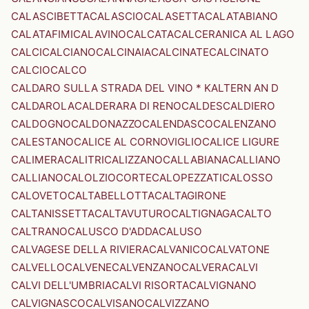
CALASCIBETTA
CALASCIO
CALASETTA
CALATABIANO
CALATAFIMI
CALAVINO
CALCATA
CALCERANICA AL LAGO
CALCI
CALCIANO
CALCINAIA
CALCINATE
CALCINATO
CALCIO
CALCO
CALDARO SULLA STRADA DEL VINO * KALTERN AN D
CALDAROLA
CALDERARA DI RENO
CALDES
CALDIERO
CALDOGNO
CALDONAZZO
CALENDASCO
CALENZANO
CALESTANO
CALICE AL CORNOVIGLIO
CALICE LIGURE
CALIMERA
CALITRI
CALIZZANO
CALLABIANA
CALLIANO
CALLIANO
CALOLZIOCORTE
CALOPEZZATI
CALOSSO
CALOVETO
CALTABELLOTTA
CALTAGIRONE
CALTANISSETTA
CALTAVUTURO
CALTIGNAGA
CALTO
CALTRANO
CALUSCO D'ADDA
CALUSO
CALVAGESE DELLA RIVIERA
CALVANICO
CALVATONE
CALVELLO
CALVENE
CALVENZANO
CALVERA
CALVI
CALVI DELL'UMBRIA
CALVI RISORTA
CALVIGNANO
CALVIGNASCO
CALVISANO
CALVIZZANO