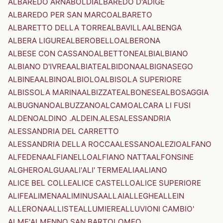
ALBAREDO ARNABOLDI
ALBAREDO D'ADIGE
ALBAREDO PER SAN MARCO
ALBARETO
ALBARETTO DELLA TORRE
ALBAVILLA
ALBENGA
ALBERA LIGURE
ALBEROBELLO
ALBERONA
ALBESE CON CASSANO
ALBETTONE
ALBI
ALBIANO
ALBIANO D'IVREA
ALBIATE
ALBIDONA
ALBIGNASEGO
ALBINEA
ALBINO
ALBIOLO
ALBISOLA SUPERIORE
ALBISSOLA MARINA
ALBIZZATE
ALBONESE
ALBOSAGGIA
ALBUGNANO
ALBUZZANO
ALCAMO
ALCARA LI FUSI
ALDENO
ALDINO .ALDEIN.
ALES
ALESSANDRIA
ALESSANDRIA DEL CARRETTO
ALESSANDRIA DELLA ROCCA
ALESSANO
ALEZIO
ALFANO
ALFEDENA
ALFIANELLO
ALFIANO NATTA
ALFONSINE
ALGHERO
ALGUA
ALI'
ALI' TERME
ALIA
ALIANO
ALICE BEL COLLE
ALICE CASTELLO
ALICE SUPERIORE
ALIFE
ALIMENA
ALIMINUSA
ALLAI
ALLEGHE
ALLEIN
ALLERONA
ALLISTE
ALLUMIERE
ALLUVIONI CAMBIO'
ALME'
ALMENNO SAN BARTOLOMEO