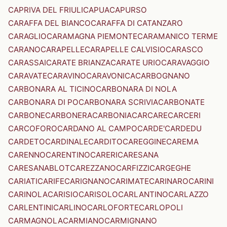
CAPRIVA DEL FRIULI
CAPUA
CAPURSO
CARAFFA DEL BIANCO
CARAFFA DI CATANZARO
CARAGLIO
CARAMAGNA PIEMONTE
CARAMANICO TERME
CARANO
CARAPELLE
CARAPELLE CALVISIO
CARASCO
CARASSAI
CARATE BRIANZA
CARATE URIO
CARAVAGGIO
CARAVATE
CARAVINO
CARAVONICA
CARBOGNANO
CARBONARA AL TICINO
CARBONARA DI NOLA
CARBONARA DI PO
CARBONARA SCRIVIA
CARBONATE
CARBONE
CARBONERA
CARBONIA
CARCARE
CARCERI
CARCOFORO
CARDANO AL CAMPO
CARDE'
CARDEDU
CARDETO
CARDINALE
CARDITO
CAREGGINE
CAREMA
CARENNO
CARENTINO
CARERI
CARESANA
CARESANABLOT
CAREZZANO
CARFIZZI
CARGEGHE
CARIATI
CARIFE
CARIGNANO
CARIMATE
CARINARO
CARINI
CARINOLA
CARISIO
CARISOLO
CARLANTINO
CARLAZZO
CARLENTINI
CARLINO
CARLOFORTE
CARLOPOLI
CARMAGNOLA
CARMIANO
CARMIGNANO