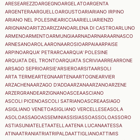
ARESE
AREZZO
ARGEGNO
ARGELATO
ARGENTA
ARGENTERA
ARGUELLO
ARGUSTO
ARI
ARIANO IRPINO
ARIANO NEL POLESINE
ARICCIA
ARIELLI
ARIENZO
ARIGNANO
ARITZO
ARIZZANO
ARLENA DI CASTRO
ARLUNO
ARMENO
ARMENTO
ARMUNGIA
ARNAD
ARNARA
ARNASCO
ARNESANO
AROLA
ARONA
AROSIO
ARPAIA
ARPAISE
ARPINO
ARQUA' PETRARCA
ARQUA' POLESINE
ARQUATA DEL TRONTO
ARQUATA SCRIVIA
ARRE
ARRONE
ARSAGO SEPRIO
ARSIE'
ARSIERO
ARSITA
ARSOLI
ARTA TERME
ARTEGNA
ARTENA
ARTOGNE
ARVIER
ARZACHENA
ARZAGO D'ADDA
ARZANA
ARZANO
ARZENE
ARZERGRANDE
ARZIGNANO
ASCEA
ASCIANO
ASCOLI PICENO
ASCOLI SATRIANO
ASCREA
ASIAGO
ASIGLIANO VENETO
ASIGLIANO VERCELLESE
ASOLA
ASOLO
ASSAGO
ASSEMINI
ASSISI
ASSO
ASSOLO
ASSORO
ASTI
ASUNI
ATELETA
ATELLA
ATENA LUCANA
ATESSA
ATINA
ATRANI
ATRI
ATRIPALDA
ATTIGLIANO
ATTIMIS