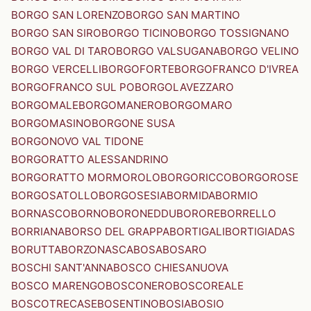
BORGO SAN LORENZO
BORGO SAN MARTINO
BORGO SAN SIRO
BORGO TICINO
BORGO TOSSIGNANO
BORGO VAL DI TARO
BORGO VALSUGANA
BORGO VELINO
BORGO VERCELLI
BORGOFORTE
BORGOFRANCO D'IVREA
BORGOFRANCO SUL PO
BORGOLAVEZZARO
BORGOMALE
BORGOMANERO
BORGOMARO
BORGOMASINO
BORGONE SUSA
BORGONOVO VAL TIDONE
BORGORATTO ALESSANDRINO
BORGORATTO MORMOROLO
BORGORICCO
BORGOROSE
BORGOSATOLLO
BORGOSESIA
BORMIDA
BORMIO
BORNASCO
BORNO
BORONEDDU
BORORE
BORRELLO
BORRIANA
BORSO DEL GRAPPA
BORTIGALI
BORTIGIADAS
BORUTTA
BORZONASCA
BOSA
BOSARO
BOSCHI SANT'ANNA
BOSCO CHIESANUOVA
BOSCO MARENGO
BOSCONERO
BOSCOREALE
BOSCOTRECASE
BOSENTINO
BOSIA
BOSIO