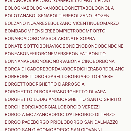
BOLANO
BOLBENO
BOLGARE
BOLLATE
BOLLENGO
BOLOGNA
BOLOGNANO
BOLOGNETTA
BOLOGNOLA
BOLOTANA
BOLSENA
BOLTIERE
BOLZANO .BOZEN.
BOLZANO NOVARESE
BOLZANO VICENTINO
BOMARZO
BOMBA
BOMPENSIERE
BOMPIETRO
BOMPORTO
BONARCADO
BONASSOLA
BONATE SOPRA
BONATE SOTTO
BONAVIGO
BONDENO
BONDO
BONDONE
BONEA
BONEFRO
BONEMERSE
BONIFATI
BONITO
BONNANARO
BONO
BONORVA
BONVICINO
BORBONA
BORCA DI CADORE
BORDANO
BORDIGHERA
BORDOLANO
BORE
BORETTO
BORGARELLO
BORGARO TORINESE
BORGETTO
BORGHETTO D'ARROSCIA
BORGHETTO DI BORBERA
BORGHETTO DI VARA
BORGHETTO LODIGIANO
BORGHETTO SANTO SPIRITO
BORGHI
BORGIA
BORGIALLO
BORGIO VEREZZI
BORGO A MOZZANO
BORGO D'ALE
BORGO DI TERZO
BORGO PACE
BORGO PRIOLO
BORGO SAN DALMAZZO
BORGO SAN GIACOMO
BORGO SAN GIOVANNI