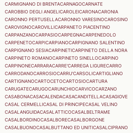
CARMIGNANO DI BRENTA
CARNAGO
CARNATE
CAROBBIO DEGLI ANGELI
CAROLEI
CARONA
CARONIA
CARONNO PERTUSELLA
CARONNO VARESINO
CAROSINO
CAROVIGNO
CAROVILLI
CARPANETO PIACENTINO
CARPANZANO
CARPASIO
CARPEGNA
CARPENEDOLO
CARPENETO
CARPI
CARPIANO
CARPIGNANO SALENTINO
CARPIGNANO SESIA
CARPINETI
CARPINETO DELLA NORA
CARPINETO ROMANO
CARPINETO SINELLO
CARPINO
CARPINONE
CARRARA
CARRE'
CARREGA LIGURE
CARRO
CARRODANO
CARROSIO
CARRU'
CARSOLI
CARTIGLIANO
CARTIGNANO
CARTOCETO
CARTOSIO
CARTURA
CARUGATE
CARUGO
CARUNCHIO
CARVICO
CARZANO
CASABONA
CASACALENDA
CASACANDITELLA
CASAGIOVE
CASAL CERMELLI
CASAL DI PRINCIPE
CASAL VELINO
CASALANGUIDA
CASALATTICO
CASALBELTRAME
CASALBORDINO
CASALBORE
CASALBORGONE
CASALBUONO
CASALBUTTANO ED UNITI
CASALCIPRANO