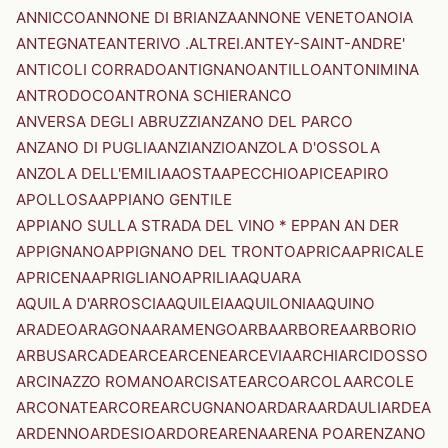
ANNICCO
ANNONE DI BRIANZA
ANNONE VENETO
ANOIA
ANTEGNATE
ANTERIVO .ALTREI.
ANTEY-SAINT-ANDRE'
ANTICOLI CORRADO
ANTIGNANO
ANTILLO
ANTONIMINA
ANTRODOCO
ANTRONA SCHIERANCO
ANVERSA DEGLI ABRUZZI
ANZANO DEL PARCO
ANZANO DI PUGLIA
ANZI
ANZIO
ANZOLA D'OSSOLA
ANZOLA DELL'EMILIA
AOSTA
APECCHIO
APICE
APIRO
APOLLOSA
APPIANO GENTILE
APPIANO SULLA STRADA DEL VINO * EPPAN AN DER
APPIGNANO
APPIGNANO DEL TRONTO
APRICA
APRICALE
APRICENA
APRIGLIANO
APRILIA
AQUARA
AQUILA D'ARROSCIA
AQUILEIA
AQUILONIA
AQUINO
ARADEO
ARAGONA
ARAMENGO
ARBA
ARBOREA
ARBORIO
ARBUS
ARCADE
ARCE
ARCENE
ARCEVIA
ARCHI
ARCIDOSSO
ARCINAZZO ROMANO
ARCISATE
ARCO
ARCOLA
ARCOLE
ARCONATE
ARCORE
ARCUGNANO
ARDARA
ARDAULI
ARDEA
ARDENNO
ARDESIO
ARDORE
ARENA
ARENA PO
ARENZANO