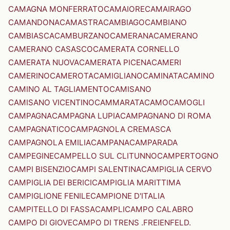
CAMAGNA MONFERRATO
CAMAIORE
CAMAIRAGO
CAMANDONA
CAMASTRA
CAMBIAGO
CAMBIANO
CAMBIASCA
CAMBURZANO
CAMERANA
CAMERANO
CAMERANO CASASCO
CAMERATA CORNELLO
CAMERATA NUOVA
CAMERATA PICENA
CAMERI
CAMERINO
CAMEROTA
CAMIGLIANO
CAMINATA
CAMINO
CAMINO AL TAGLIAMENTO
CAMISANO
CAMISANO VICENTINO
CAMMARATA
CAMO
CAMOGLI
CAMPAGNA
CAMPAGNA LUPIA
CAMPAGNANO DI ROMA
CAMPAGNATICO
CAMPAGNOLA CREMASCA
CAMPAGNOLA EMILIA
CAMPANA
CAMPARADA
CAMPEGINE
CAMPELLO SUL CLITUNNO
CAMPERTOGNO
CAMPI BISENZIO
CAMPI SALENTINA
CAMPIGLIA CERVO
CAMPIGLIA DEI BERICI
CAMPIGLIA MARITTIMA
CAMPIGLIONE FENILE
CAMPIONE D'ITALIA
CAMPITELLO DI FASSA
CAMPLI
CAMPO CALABRO
CAMPO DI GIOVE
CAMPO DI TRENS .FREIENFELD.