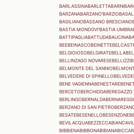
BARLASSINA
BARLETTA
BARNI
BAR
BARZANA
BARZANO'
BARZIO
BASAL
BASILIANO
BASSANO BRESCIANO
BASTIA MONDOVI'
BASTIA UMBRA
BATTIPAGLIA
BATTUDA
BAUCINA
B
BEE
BEINASCO
BEINETTE
BELCAST
BELGIOIOSO
BELGIRATE
BELLA
BEL
BELLINZAGO NOVARESE
BELLIZZI
B
BELMONTE DEL SANNIO
BELMONT
BELVEDERE DI SPINELLO
BELVEDE
BENE VAGIENNA
BENESTARE
BENE
BERCETO
BERCHIDDA
BEREGAZZO 
BERLINGO
BERNALDA
BERNAREGG
BERZANO DI SAN PIETRO
BERZANO
BESATE
BESENELLO
BESENZONE
B
BEVILACQUA
BEZZECCA
BIANCAVI
BIBBIENA
BIBBONA
BIBIANA
BICCAR