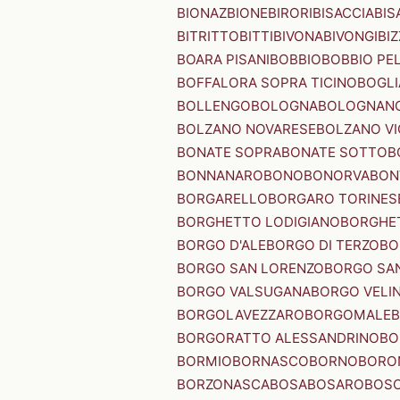
BIONAZ
BIONE
BIRORI
BISACCIA
BIS
BITRITTO
BITTI
BIVONA
BIVONGI
BI
BOARA PISANI
BOBBIO
BOBBIO PEL
BOFFALORA SOPRA TICINO
BOGL
BOLLENGO
BOLOGNA
BOLOGNAN
BOLZANO NOVARESE
BOLZANO VI
BONATE SOPRA
BONATE SOTTO
B
BONNANARO
BONO
BONORVA
BON
BORGARELLO
BORGARO TORINES
BORGHETTO LODIGIANO
BORGHET
BORGO D'ALE
BORGO DI TERZO
BO
BORGO SAN LORENZO
BORGO SA
BORGO VALSUGANA
BORGO VELI
BORGOLAVEZZARO
BORGOMALE
BORGORATTO ALESSANDRINO
BO
BORMIO
BORNASCO
BORNO
BORO
BORZONASCA
BOSA
BOSARO
BOSC