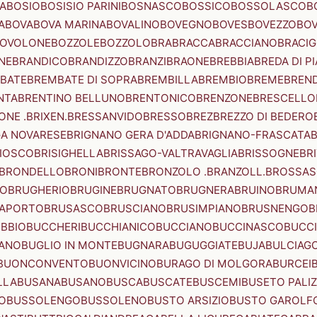
A
BOSIO
BOSISIO PARINI
BOSNASCO
BOSSICO
BOSSOLASCO
B
A
BOVA
BOVA MARINA
BOVALINO
BOVEGNO
BOVES
BOVEZZO
BOV
OVOLONE
BOZZOLE
BOZZOLO
BRA
BRACCA
BRACCIANO
BRACIG
NE
BRANDICO
BRANDIZZO
BRANZI
BRAONE
BREBBIA
BREDA DI P
BATE
BREMBATE DI SOPRA
BREMBILLA
BREMBIO
BREME
BREN
NTA
BRENTINO BELLUNO
BRENTONICO
BRENZONE
BRESCELLO
NE .BRIXEN.
BRESSANVIDO
BRESSO
BREZ
BREZZO DI BEDERO
GA NOVARESE
BRIGNANO GERA D'ADDA
BRIGNANO-FRASCATA
B
IOSCO
BRISIGHELLA
BRISSAGO-VALTRAVAGLIA
BRISSOGNE
BR
BRONDELLO
BRONI
BRONTE
BRONZOLO .BRANZOLL.
BROSSA
LO
BRUGHERIO
BRUGINE
BRUGNATO
BRUGNERA
BRUINO
BRUMA
APORTO
BRUSASCO
BRUSCIANO
BRUSIMPIANO
BRUSNENGO
B
BBIO
BUCCHERI
BUCCHIANICO
BUCCIANO
BUCCINASCO
BUCC
ANO
BUGLIO IN MONTE
BUGNARA
BUGUGGIATE
BUJA
BULCIAG
BUONCONVENTO
BUONVICINO
BURAGO DI MOLGORA
BURCEI
LLA
BUSANA
BUSANO
BUSCA
BUSCATE
BUSCEMI
BUSETO PALI
O
BUSSOLENGO
BUSSOLENO
BUSTO ARSIZIO
BUSTO GAROLF