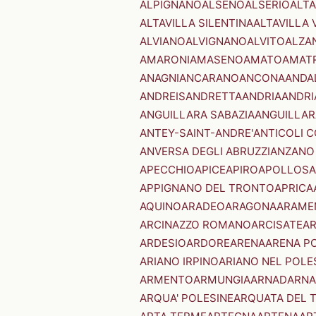
ALPIGNANO
ALSENO
ALSERIO
ALT
ALTAVILLA SILENTINA
ALTAVILLA 
ALVIANO
ALVIGNANO
ALVITO
ALZA
AMARONI
AMASENO
AMATO
AMAT
ANAGNI
ANCARANO
ANCONA
ANDA
ANDREIS
ANDRETTA
ANDRIA
ANDRI
ANGUILLARA SABAZIA
ANGUILLAR
ANTEY-SAINT-ANDRE'
ANTICOLI 
ANVERSA DEGLI ABRUZZI
ANZANO
APECCHIO
APICE
APIRO
APOLLOSA
APPIGNANO DEL TRONTO
APRICA
AQUINO
ARADEO
ARAGONA
ARAME
ARCINAZZO ROMANO
ARCISATE
A
ARDESIO
ARDORE
ARENA
ARENA P
ARIANO IRPINO
ARIANO NEL POLE
ARMENTO
ARMUNGIA
ARNAD
ARNA
ARQUA' POLESINE
ARQUATA DEL 