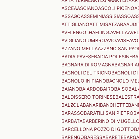
ARTA TERME
ARTEGNA
ARTENA
AR
ASCEA
ASCIANO
ASCOLI PICENO
A
ASSAGO
ASSEMINI
ASSISI
ASSO
AS
ATTIGLIANO
ATTIMIS
ATZARA
AUDI
AVELENGO .HAFLING.
AVELLA
AVE
AVIGLIANO UMBRO
AVIO
AVISE
AVO
AZZANO MELLA
AZZANO SAN PAO
BADIA PAVESE
BADIA POLESINE
BA
BAGNARA DI ROMAGNA
BAGNARIA
BAGNOLI DEL TRIGNO
BAGNOLI DI
BAGNOLO IN PIANO
BAGNOLO ME
BAIANO
BAIARDO
BAIRO
BAISO
BAL
BALDISSERO TORINESE
BALESTR
BALZOLA
BANARI
BANCHETTE
BAN
BARASSO
BARATILI SAN PIETRO
B
BARBATA
BARBERINO DI MUGELL
BARCELLONA POZZO DI GOTTO
B
BARENGO
BARESSA
BARETE
BARG