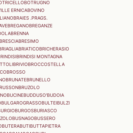
OTRICELLO
BOTRUGNO
ILLE ERNICA
BOVINO
LIANO
BRAIES .PRAGS.
IAVE
BREGANO
BREGANZE
DOLA
BRENNA
BRESCIA
BRESIMO
BRIAGLIA
BRIATICO
BRICHERASIO
RINDISI
BRINDISI MONTAGNA
ITTOLI
BRIVIO
BROCCOSTELLA
SCO
BROSSO
NO
BRUNATE
BRUNELLO
RUSSON
BRUZOLO
INO
BUCINE
BUDDUSO'
BUDOIA
O
BULGAROGRASSO
BULTEI
BULZI
BURGIO
BURGOS
BURIASCO
ZZOLO
BUSNAGO
BUSSERO
O
BUTERA
BUTI
BUTTAPIETRA