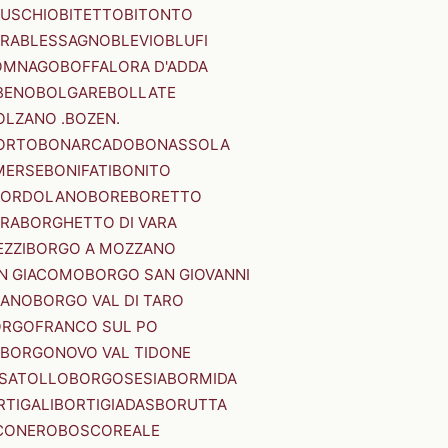
SUSCHIO
BITETTO
BITONTO
ERA
BLESSAGNO
BLEVIO
BLUFI
OMNAGO
BOFFALORA D'ADDA
BENO
BOLGARE
BOLLATE
OLZANO .BOZEN.
ORTO
BONARCADO
BONASSOLA
MERSE
BONIFATI
BONITO
BORDOLANO
BORE
BORETTO
ERA
BORGHETTO DI VARA
ZZI
BORGO A MOZZANO
N GIACOMO
BORGO SAN GIOVANNI
NANO
BORGO VAL DI TARO
RGOFRANCO SUL PO
BORGONOVO VAL TIDONE
SATOLLO
BORGOSESIA
BORMIDA
RTIGALI
BORTIGIADAS
BORUTTA
CONERO
BOSCOREALE