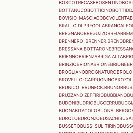
BOSCOTRECASE
BOSENTINO
BOSI
BOTTANUCO
BOTTICINO
BOTTIDD
BOVISIO-MASCIAGO
BOVOLENTA
B
BRALLO DI PREGOLA
BRANCALEO
BREGNANO
BREGUZZO
BREIA
BREM
BRENNERO .BRENNER.
BRENO
BRE
BRESSANA BOTTARONE
BRESSANO
BRIENNO
BRIENZA
BRIGA ALTA
BRI
BRINZIO
BRIONA
BRIONE
BRIONE
BR
BROGLIANO
BROGNATURO
BROLO
BROVELLO-CARPUGNINO
BROZO
BRUNICO .BRUNECK.
BRUNO
BRUS
BRUZZANO ZEFFIRIO
BUBBIANO
BU
BUDONI
BUDRIO
BUGGERRU
BUGGI
BUONABITACOLO
BUONALBERGO
BUROLO
BURONZO
BUSACHI
BUSA
BUSSETO
BUSSI SUL TIRINO
BUSS