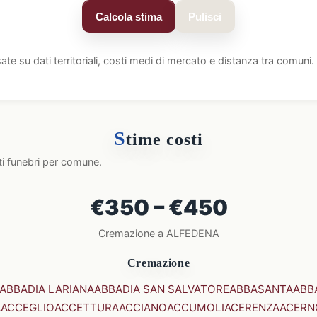
Calcola stima
Pulisci
ate su dati territoriali, costi medi di mercato e distanza tra comun
S
time costi
ti funebri per comune.
€350 – €450
Cremazione a ALFEDENA
Cremazione
ABBADIA LARIANA
ABBADIA SAN SALVATORE
ABBASANTA
ABB
A
ACCEGLIO
ACCETTURA
ACCIANO
ACCUMOLI
ACERENZA
ACERN