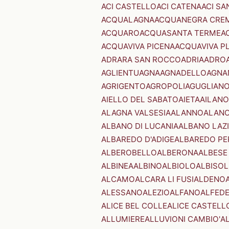
ACI CASTELLO
ACI CATENA
ACI SA
ACQUALAGNA
ACQUANEGRA CRE
ACQUARO
ACQUASANTA TERME
A
ACQUAVIVA PICENA
ACQUAVIVA P
ADRARA SAN ROCCO
ADRIA
ADRO
AGLIENTU
AGNA
AGNADELLO
AGNA
AGRIGENTO
AGROPOLI
AGUGLIAN
AIELLO DEL SABATO
AIETA
AILANO
ALAGNA VALSESIA
ALANNO
ALANO
ALBANO DI LUCANIA
ALBANO LAZ
ALBAREDO D'ADIGE
ALBAREDO PE
ALBEROBELLO
ALBERONA
ALBESE
ALBINEA
ALBINO
ALBIOLO
ALBISOL
ALCAMO
ALCARA LI FUSI
ALDENO
ALESSANO
ALEZIO
ALFANO
ALFED
ALICE BEL COLLE
ALICE CASTELL
ALLUMIERE
ALLUVIONI CAMBIO'
A