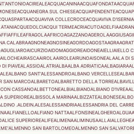
NT'ANTONIO
ACIREALE
ACQUACANINA
ACQUAFONDATA
ACQUA
MONESE
ACQUANEGRA SUL CHIESE
ACQUAPENDENTE
ACQUAP
CQUASPARTA
ACQUAVIVA COLLECROCE
ACQUAVIVA D'ISERNIA
LATANI
ACQUEDOLCI
ACQUI TERME
ACRI
ACUTO
ADELFIA
ADRA
AFFI
AFFILE
AFRAGOLA
AFRICO
AGAZZANO
AGEROLA
AGGIUS
AGI
NA CALABRA
AGNONE
AGNOSINE
AGORDO
AGOSTA
AGRA
AGRAT
O
AGUGLIARO
AICURZIO
AIDOMAGGIORE
AIDONE
AIELLI
AIELLO 
AILOCHE
AIRASCA
AIROLA
AIROLE
AIRUNO
AISONE
ALA
ALA DI 
 DI PIAVE
ALASSIO
ALATRI
ALBA
ALBA ADRIATICA
ALBAGIARA
A
IALE
ALBANO SANT'ALESSANDRO
ALBANO VERCELLESE
ALBAR
R SAN MARCO
ALBARETO
ALBARETTO DELLA TORRE
ALBAVIL
 CON CASSANO
ALBETTONE
ALBI
ALBIANO
ALBIANO D'IVREA
AL
A SUPERIORE
ALBISSOLA MARINA
ALBIZZATE
ALBONESE
ALBO
ALDINO .ALDEIN.
ALES
ALESSANDRIA
ALESSANDRIA DEL CARR
ENA
ALFIANELLO
ALFIANO NATTA
ALFONSINE
ALGHERO
ALGUA
A
O
ALICE SUPERIORE
ALIFE
ALIMENA
ALIMINUSA
ALLAI
ALLEGHE
LME'
ALMENNO SAN BARTOLOMEO
ALMENNO SAN SALVATOR