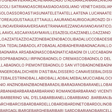
TOGNE
ARVIER
ARZACHENA
ARZAGO D'ADDA
ARZANA
ARZANO
A
SCOLI SATRIANO
ASCREA
ASIAGO
ASIGLIANO VENETO
ASIGLIA
SOLO
ASSORO
ASTI
ASUNI
ATELETA
ATELLA
ATENA LUCANA
ATE
TORE
AUGUSTA
AULETTA
AULLA
AURANO
AURIGO
AURONZO DI
LLINO
AVERARA
AVERSA
AVETRANA
AVEZZANO
AVIANO
AVIATICO
LA
AVOLASCA
AYAS
AYMAVILLES
AZEGLIO
AZZANELLO
AZZANO 
LO
AZZATE
AZZIO
AZZONE
BACENO
BACOLI
BADALUCCO
BADESI
DIA TEDALDA
BADOLATO
BAGALADI
BAGHERIA
BAGNACAVALLO
BAGNARIA ARSA
BAGNASCO
BAGNATICA
BAGNI DI LUCCA
BAGNO
 SOPRA
BAGNOLI IRPINO
BAGNOLO CREMASCO
BAGNOLO DEL
LLA
BAGNOLO PIEMONTE
BAGNOLO SAN VITO
BAGNONE
BAGN
ANGERO
BALDICHIERI D'ASTI
BALDISSERO CANAVESE
BALDISS
ATE
BALESTRINO
BALLABIO
BALLAO
BALME
BALMUCCIA
BALOC
NIO ANZINO
BANZI
BAONE
BARADILI
BARAGIANO
BARANELLO
BA
ARBANIA
BARBARA
BARBARANO ROMANO
BARBARANO VICENT
O
BARBERINO VAL D'ELSA
BARBIANELLO
BARBIANO .BARBIAN.
B
ARCHI
BARCIS
BARD
BARDELLO
BARDI
BARDINETO
BARDOLINO
B
A
BARGAGLI
BARGE
BARGHE
BARI
BARI SARDO
BARIANO
BARICEL