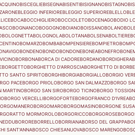
ACQUINO
BISCEGLIE
BISEGNA
BISENTI
BISIGNANO
BISTAGNO
BI
ZZARONE
BLEGGIO INFERIORE
BLEGGIO SUPERIORE
BLELLO
BL
LICE
BOCA
BOCCHIGLIERO
BOCCIOLETO
BOCENAGO
BODIO L
IASCO
BOGNANCO
BOGOGNO
BOIANO
BOISSANO
BOLANO
BOL
O
BOLOGNETTA
BOLOGNOLA
BOLOTANA
BOLSENA
BOLTIERE
B
CENTINO
BOMARZO
BOMBA
BOMPENSIERE
BOMPIETRO
BOMP
ONAVIGO
BONDENO
BONDO
BONDONE
BONEA
BONEFRO
BONE
VICINO
BORBONA
BORCA DI CADORE
BORDANO
BORDIGHERA
E
BORGETTO
BORGHETTO D'ARROSCIA
BORGHETTO DI BORB
TO SANTO SPIRITO
BORGHI
BORGIA
BORGIALLO
BORGIO VERE
RGO PACE
BORGO PRIOLO
BORGO SAN DALMAZZO
BORGO SA
N MARTINO
BORGO SAN SIRO
BORGO TICINO
BORGO TOSSIG
NO
BORGO VERCELLI
BORGOFORTE
BORGOFRANCO D'IVREA
BO
BORGOMANERO
BORGOMARO
BORGOMASINO
BORGONE SUSA
RGORATTO MORMOROLO
BORGORICCO
BORGOROSE
BORGO
NEDDU
BORORE
BORRELLO
BORRIANA
BORSO DEL GRAPPA
BO
HI SANT'ANNA
BOSCO CHIESANUOVA
BOSCO MARENGO
BOS