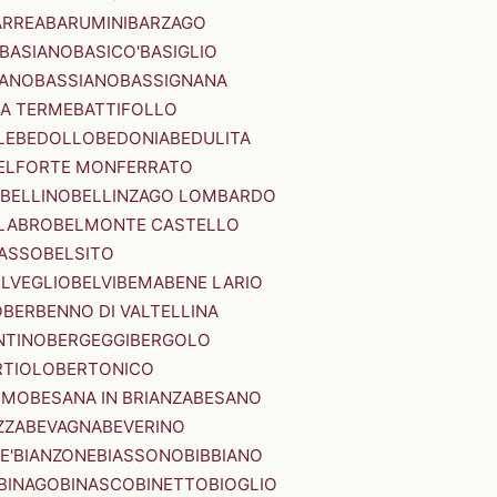
ARREA
BARUMINI
BARZAGO
BASIANO
BASICO'
BASIGLIO
ANO
BASSIANO
BASSIGNANA
IA TERME
BATTIFOLLO
LE
BEDOLLO
BEDONIA
BEDULITA
ELFORTE MONFERRATO
BELLINO
BELLINZAGO LOMBARDO
LABRO
BELMONTE CASTELLO
ASSO
BELSITO
ELVEGLIO
BELVI
BEMA
BENE LARIO
O
BERBENNO DI VALTELLINA
NTINO
BERGEGGI
BERGOLO
RTIOLO
BERTONICO
RMO
BESANA IN BRIANZA
BESANO
ZZA
BEVAGNA
BEVERINO
E'
BIANZONE
BIASSONO
BIBBIANO
BINAGO
BINASCO
BINETTO
BIOGLIO