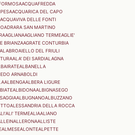
FORMOSA
ACQUAFREDDA
PESA
ACQUARICA DEL CAPO
ACQUAVIVA DELLE FONTI
NO
ADRARA SAN MARTINO
RA
AGLIANA
AGLIANO TERME
AGLIE'
E BRIANZA
AGRATE CONTURBIA
CALABRO
AIELLO DEL FRIULI
STURA
ALA' DEI SARDI
ALAGNA
LBAIRATE
ALBANELLA
EDO ARNABOLDI
LA
ALBENGA
ALBERA LIGURE
BIATE
ALBIDONA
ALBIGNASEGO
SAGGIA
ALBUGNANO
ALBUZZANO
ETTO
ALESSANDRIA DELLA ROCCA
LI'
ALI' TERME
ALIA
ALIANO
ALLEIN
ALLERONA
ALLISTE
E
ALMESE
ALONTE
ALPETTE