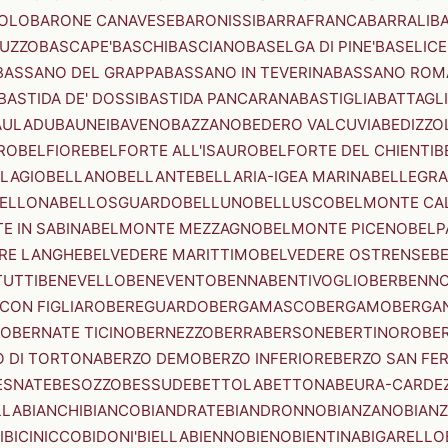
OLO
BARONE CANAVESE
BARONISSI
BARRAFRANCA
BARRALI
B
UZZO
BASCAPE'
BASCHI
BASCIANO
BASELGA DI PINE'
BASELICE
BASSANO DEL GRAPPA
BASSANO IN TEVERINA
BASSANO ROM
BASTIDA DE' DOSSI
BASTIDA PANCARANA
BASTIGLIA
BATTAGL
AULADU
BAUNEI
BAVENO
BAZZANO
BEDERO VALCUVIA
BEDIZZO
RO
BELFIORE
BELFORTE ALL'ISAURO
BELFORTE DEL CHIENTI
B
LAGIO
BELLANO
BELLANTE
BELLARIA-IGEA MARINA
BELLEGRA
ELLONA
BELLOSGUARDO
BELLUNO
BELLUSCO
BELMONTE CA
E IN SABINA
BELMONTE MEZZAGNO
BELMONTE PICENO
BELP
RE LANGHE
BELVEDERE MARITTIMO
BELVEDERE OSTRENSE
B
TUTTI
BENEVELLO
BENEVENTO
BENNA
BENTIVOGLIO
BERBENN
CON FIGLIARO
BEREGUARDO
BERGAMASCO
BERGAMO
BERGA
IO
BERNATE TICINO
BERNEZZO
BERRA
BERSONE
BERTINORO
BE
 DI TORTONA
BERZO DEMO
BERZO INFERIORE
BERZO SAN FE
ESNATE
BESOZZO
BESSUDE
BETTOLA
BETTONA
BEURA-CARDE
LLA
BIANCHI
BIANCO
BIANDRATE
BIANDRONNO
BIANZANO
BIANZ
I
BICINICCO
BIDONI'
BIELLA
BIENNO
BIENO
BIENTINA
BIGARELLO