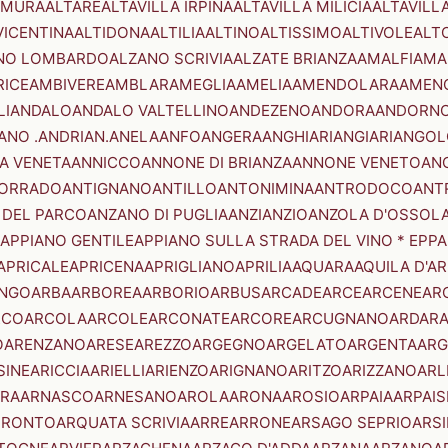
AMURA
ALTARE
ALTAVILLA IRPINA
ALTAVILLA MILICIA
ALTAVILL
VICENTINA
ALTIDONA
ALTILIA
ALTINO
ALTISSIMO
ALTIVOLE
ALT
NO LOMBARDO
ALZANO SCRIVIA
ALZATE BRIANZA
AMALFI
AMA
RICE
AMBIVERE
AMBLAR
AMEGLIA
AMELIA
AMENDOLARA
AMEN
LI
ANDALO
ANDALO VALTELLINO
ANDEZENO
ANDORA
ANDORNO
ANO .ANDRIAN.
ANELA
ANFO
ANGERA
ANGHIARI
ANGIARI
ANGOL
A VENETA
ANNICCO
ANNONE DI BRIANZA
ANNONE VENETO
AN
CORRADO
ANTIGNANO
ANTILLO
ANTONIMINA
ANTRODOCO
ANT
 DEL PARCO
ANZANO DI PUGLIA
ANZI
ANZIO
ANZOLA D'OSSOL
APPIANO GENTILE
APPIANO SULLA STRADA DEL VINO * EPPA
APRICALE
APRICENA
APRIGLIANO
APRILIA
AQUARA
AQUILA D'A
NGO
ARBA
ARBOREA
ARBORIO
ARBUS
ARCADE
ARCE
ARCENE
AR
RCO
ARCOLA
ARCOLE
ARCONATE
ARCORE
ARCUGNANO
ARDAR
O
ARENZANO
ARESE
AREZZO
ARGEGNO
ARGELATO
ARGENTA
ARG
SINE
ARICCIA
ARIELLI
ARIENZO
ARIGNANO
ARITZO
ARIZZANO
ARL
RA
ARNASCO
ARNESANO
AROLA
ARONA
AROSIO
ARPAIA
ARPAIS
TRONTO
ARQUATA SCRIVIA
ARRE
ARRONE
ARSAGO SEPRIO
ARSI