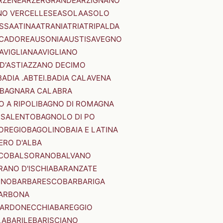
RZENE
ARZERGRANDE
ARZIGNANO
NO VERCELLESE
ASOLA
ASOLO
SSA
ATINA
ATRANI
ATRI
ATRIPALDA
 CADORE
AUSONIA
AUSTIS
AVEGNO
AVIGLIANA
AVIGLIANO
D'ASTI
AZZANO DECIMO
BADIA .ABTEI.
BADIA CALAVENA
BAGNARA CALABRA
 A RIPOLI
BAGNO DI ROMAGNA
 SALENTO
BAGNOLO DI PO
OREGIO
BAGOLINO
BAIA E LATINA
ERO D'ALBA
CO
BALSORANO
BALVANO
RANO D'ISCHIA
BARANZATE
INO
BARBARESCO
BARBARIGA
ARBONA
ARDONECCHIA
BAREGGIO
LA
BARILE
BARISCIANO