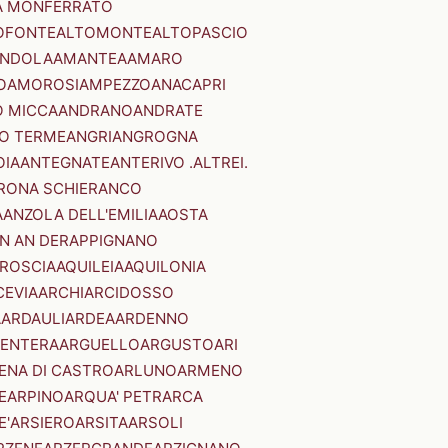
A MONFERRATO
OFONTE
ALTOMONTE
ALTOPASCIO
NDOLA
AMANTEA
AMARO
O
AMOROSI
AMPEZZO
ANACAPRI
 MICCA
ANDRANO
ANDRATE
O TERME
ANGRI
ANGROGNA
OIA
ANTEGNATE
ANTERIVO .ALTREI.
RONA SCHIERANCO
A
ANZOLA DELL'EMILIA
AOSTA
N AN DER
APPIGNANO
RROSCIA
AQUILEIA
AQUILONIA
CEVIA
ARCHI
ARCIDOSSO
A
ARDAULI
ARDEA
ARDENNO
ENTERA
ARGUELLO
ARGUSTO
ARI
ENA DI CASTRO
ARLUNO
ARMENO
E
ARPINO
ARQUA' PETRARCA
E'
ARSIERO
ARSITA
ARSOLI