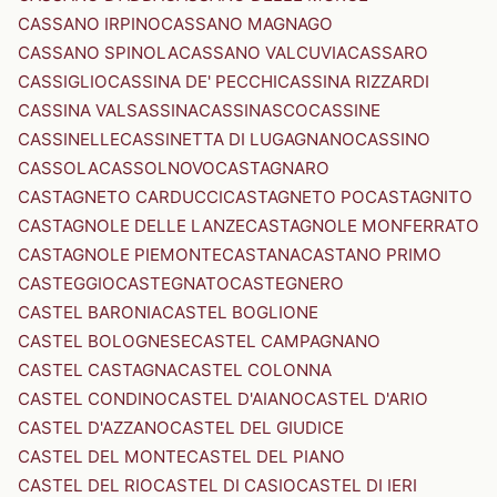
CASSANO IRPINO
CASSANO MAGNAGO
CASSANO SPINOLA
CASSANO VALCUVIA
CASSARO
CASSIGLIO
CASSINA DE' PECCHI
CASSINA RIZZARDI
CASSINA VALSASSINA
CASSINASCO
CASSINE
CASSINELLE
CASSINETTA DI LUGAGNANO
CASSINO
CASSOLA
CASSOLNOVO
CASTAGNARO
CASTAGNETO CARDUCCI
CASTAGNETO PO
CASTAGNITO
CASTAGNOLE DELLE LANZE
CASTAGNOLE MONFERRATO
CASTAGNOLE PIEMONTE
CASTANA
CASTANO PRIMO
CASTEGGIO
CASTEGNATO
CASTEGNERO
CASTEL BARONIA
CASTEL BOGLIONE
CASTEL BOLOGNESE
CASTEL CAMPAGNANO
CASTEL CASTAGNA
CASTEL COLONNA
CASTEL CONDINO
CASTEL D'AIANO
CASTEL D'ARIO
CASTEL D'AZZANO
CASTEL DEL GIUDICE
CASTEL DEL MONTE
CASTEL DEL PIANO
CASTEL DEL RIO
CASTEL DI CASIO
CASTEL DI IERI