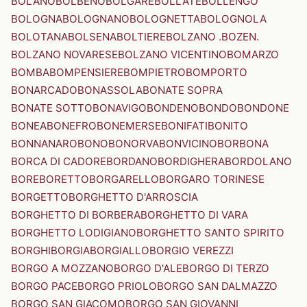
BOLANO
BOLBENO
BOLGARE
BOLLATE
BOLLENGO
BOLOGNA
BOLOGNANO
BOLOGNETTA
BOLOGNOLA
BOLOTANA
BOLSENA
BOLTIERE
BOLZANO .BOZEN.
BOLZANO NOVARESE
BOLZANO VICENTINO
BOMARZO
BOMBA
BOMPENSIERE
BOMPIETRO
BOMPORTO
BONARCADO
BONASSOLA
BONATE SOPRA
BONATE SOTTO
BONAVIGO
BONDENO
BONDO
BONDONE
BONEA
BONEFRO
BONEMERSE
BONIFATI
BONITO
BONNANARO
BONO
BONORVA
BONVICINO
BORBONA
BORCA DI CADORE
BORDANO
BORDIGHERA
BORDOLANO
BORE
BORETTO
BORGARELLO
BORGARO TORINESE
BORGETTO
BORGHETTO D'ARROSCIA
BORGHETTO DI BORBERA
BORGHETTO DI VARA
BORGHETTO LODIGIANO
BORGHETTO SANTO SPIRITO
BORGHI
BORGIA
BORGIALLO
BORGIO VEREZZI
BORGO A MOZZANO
BORGO D'ALE
BORGO DI TERZO
BORGO PACE
BORGO PRIOLO
BORGO SAN DALMAZZO
BORGO SAN GIACOMO
BORGO SAN GIOVANNI