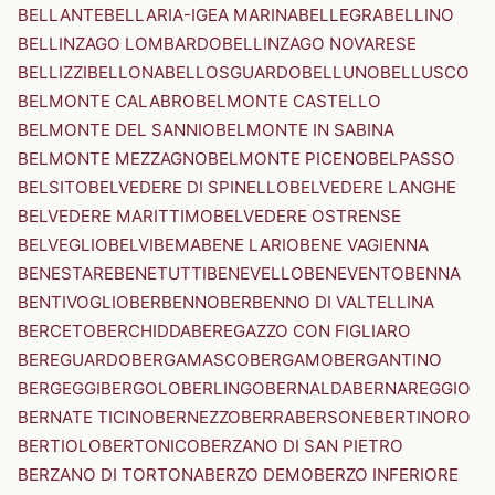
BELLANTE
BELLARIA-IGEA MARINA
BELLEGRA
BELLINO
BELLINZAGO LOMBARDO
BELLINZAGO NOVARESE
BELLIZZI
BELLONA
BELLOSGUARDO
BELLUNO
BELLUSCO
BELMONTE CALABRO
BELMONTE CASTELLO
BELMONTE DEL SANNIO
BELMONTE IN SABINA
BELMONTE MEZZAGNO
BELMONTE PICENO
BELPASSO
BELSITO
BELVEDERE DI SPINELLO
BELVEDERE LANGHE
BELVEDERE MARITTIMO
BELVEDERE OSTRENSE
BELVEGLIO
BELVI
BEMA
BENE LARIO
BENE VAGIENNA
BENESTARE
BENETUTTI
BENEVELLO
BENEVENTO
BENNA
BENTIVOGLIO
BERBENNO
BERBENNO DI VALTELLINA
BERCETO
BERCHIDDA
BEREGAZZO CON FIGLIARO
BEREGUARDO
BERGAMASCO
BERGAMO
BERGANTINO
BERGEGGI
BERGOLO
BERLINGO
BERNALDA
BERNAREGGIO
BERNATE TICINO
BERNEZZO
BERRA
BERSONE
BERTINORO
BERTIOLO
BERTONICO
BERZANO DI SAN PIETRO
BERZANO DI TORTONA
BERZO DEMO
BERZO INFERIORE