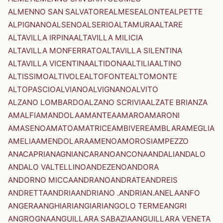
ALMENNO SAN SALVATORE
ALMESE
ALONTE
ALPETTE
ALPIGNANO
ALSENO
ALSERIO
ALTAMURA
ALTARE
ALTAVILLA IRPINA
ALTAVILLA MILICIA
ALTAVILLA MONFERRATO
ALTAVILLA SILENTINA
ALTAVILLA VICENTINA
ALTIDONA
ALTILIA
ALTINO
ALTISSIMO
ALTIVOLE
ALTOFONTE
ALTOMONTE
ALTOPASCIO
ALVIANO
ALVIGNANO
ALVITO
ALZANO LOMBARDO
ALZANO SCRIVIA
ALZATE BRIANZA
AMALFI
AMANDOLA
AMANTEA
AMARO
AMARONI
AMASENO
AMATO
AMATRICE
AMBIVERE
AMBLAR
AMEGLIA
AMELIA
AMENDOLARA
AMENO
AMOROSI
AMPEZZO
ANACAPRI
ANAGNI
ANCARANO
ANCONA
ANDALI
ANDALO
ANDALO VALTELLINO
ANDEZENO
ANDORA
ANDORNO MICCA
ANDRANO
ANDRATE
ANDREIS
ANDRETTA
ANDRIA
ANDRIANO .ANDRIAN.
ANELA
ANFO
ANGERA
ANGHIARI
ANGIARI
ANGOLO TERME
ANGRI
ANGROGNA
ANGUILLARA SABAZIA
ANGUILLARA VENETA