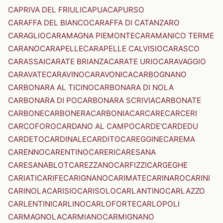
CAPRIVA DEL FRIULI
CAPUA
CAPURSO
CARAFFA DEL BIANCO
CARAFFA DI CATANZARO
CARAGLIO
CARAMAGNA PIEMONTE
CARAMANICO TERME
CARANO
CARAPELLE
CARAPELLE CALVISIO
CARASCO
CARASSAI
CARATE BRIANZA
CARATE URIO
CARAVAGGIO
CARAVATE
CARAVINO
CARAVONICA
CARBOGNANO
CARBONARA AL TICINO
CARBONARA DI NOLA
CARBONARA DI PO
CARBONARA SCRIVIA
CARBONATE
CARBONE
CARBONERA
CARBONIA
CARCARE
CARCERI
CARCOFORO
CARDANO AL CAMPO
CARDE'
CARDEDU
CARDETO
CARDINALE
CARDITO
CAREGGINE
CAREMA
CARENNO
CARENTINO
CARERI
CARESANA
CARESANABLOT
CAREZZANO
CARFIZZI
CARGEGHE
CARIATI
CARIFE
CARIGNANO
CARIMATE
CARINARO
CARINI
CARINOLA
CARISIO
CARISOLO
CARLANTINO
CARLAZZO
CARLENTINI
CARLINO
CARLOFORTE
CARLOPOLI
CARMAGNOLA
CARMIANO
CARMIGNANO