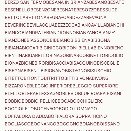
BERZO SAN FERMO
BESANA IN BRIANZA
BESANO
BESATE
BESENELLO
BESENZONE
BESNATE
BESOZZO
BESSUDE
BETTOLA
BETTONA
BEURA-CARDEZZA
BEVAGNA
BEVERINO
BEVILACQUA
BEZZECCA
BIANCAVILLA
BIANCHI
BIANCO
BIANDRATE
BIANDRONNO
BIANZANO
BIANZE'
BIANZONE
BIASSONO
BIBBIANO
BIBBIENA
BIBBONA
BIBIANA
BICCARI
BICINICCO
BIDONI'
BIELLA
BIENNO
BIENO
BIENTINA
BIGARELLO
BINAGO
BINASCO
BINETTO
BIOGLIO
BIONAZ
BIONE
BIRORI
BISACCIA
BISACQUINO
BISCEGLIE
BISEGNA
BISENTI
BISIGNANO
BISTAGNO
BISUSCHIO
BITETTO
BITONTO
BITRITTO
BITTI
BIVONA
BIVONGI
BIZZARONE
BLEGGIO INFERIORE
BLEGGIO SUPERIORE
BLELLO
BLERA
BLESSAGNO
BLEVIO
BLUFI
BOARA PISANI
BOBBIO
BOBBIO PELLICE
BOCA
BOCCHIGLIERO
BOCCIOLETO
BOCENAGO
BODIO LOMNAGO
BOFFALORA D'ADDA
BOFFALORA SOPRA TICINO
BOGLIASCO
BOGNANCO
BOGOGNO
BOIANO
BOISSANO