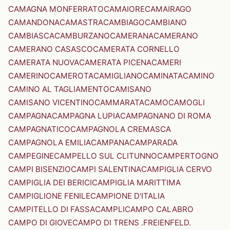
CAMAGNA MONFERRATO
CAMAIORE
CAMAIRAGO
CAMANDONA
CAMASTRA
CAMBIAGO
CAMBIANO
CAMBIASCA
CAMBURZANO
CAMERANA
CAMERANO
CAMERANO CASASCO
CAMERATA CORNELLO
CAMERATA NUOVA
CAMERATA PICENA
CAMERI
CAMERINO
CAMEROTA
CAMIGLIANO
CAMINATA
CAMINO
CAMINO AL TAGLIAMENTO
CAMISANO
CAMISANO VICENTINO
CAMMARATA
CAMO
CAMOGLI
CAMPAGNA
CAMPAGNA LUPIA
CAMPAGNANO DI ROMA
CAMPAGNATICO
CAMPAGNOLA CREMASCA
CAMPAGNOLA EMILIA
CAMPANA
CAMPARADA
CAMPEGINE
CAMPELLO SUL CLITUNNO
CAMPERTOGNO
CAMPI BISENZIO
CAMPI SALENTINA
CAMPIGLIA CERVO
CAMPIGLIA DEI BERICI
CAMPIGLIA MARITTIMA
CAMPIGLIONE FENILE
CAMPIONE D'ITALIA
CAMPITELLO DI FASSA
CAMPLI
CAMPO CALABRO
CAMPO DI GIOVE
CAMPO DI TRENS .FREIENFELD.