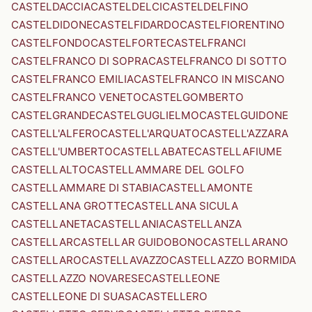
CASTELDACCIA
CASTELDELCI
CASTELDELFINO
CASTELDIDONE
CASTELFIDARDO
CASTELFIORENTINO
CASTELFONDO
CASTELFORTE
CASTELFRANCI
CASTELFRANCO DI SOPRA
CASTELFRANCO DI SOTTO
CASTELFRANCO EMILIA
CASTELFRANCO IN MISCANO
CASTELFRANCO VENETO
CASTELGOMBERTO
CASTELGRANDE
CASTELGUGLIELMO
CASTELGUIDONE
CASTELL'ALFERO
CASTELL'ARQUATO
CASTELL'AZZARA
CASTELL'UMBERTO
CASTELLABATE
CASTELLAFIUME
CASTELLALTO
CASTELLAMMARE DEL GOLFO
CASTELLAMMARE DI STABIA
CASTELLAMONTE
CASTELLANA GROTTE
CASTELLANA SICULA
CASTELLANETA
CASTELLANIA
CASTELLANZA
CASTELLAR
CASTELLAR GUIDOBONO
CASTELLARANO
CASTELLARO
CASTELLAVAZZO
CASTELLAZZO BORMIDA
CASTELLAZZO NOVARESE
CASTELLEONE
CASTELLEONE DI SUASA
CASTELLERO