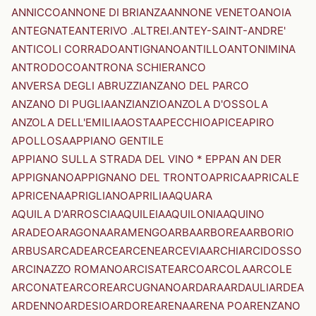
ANNICCO
ANNONE DI BRIANZA
ANNONE VENETO
ANOIA
ANTEGNATE
ANTERIVO .ALTREI.
ANTEY-SAINT-ANDRE'
ANTICOLI CORRADO
ANTIGNANO
ANTILLO
ANTONIMINA
ANTRODOCO
ANTRONA SCHIERANCO
ANVERSA DEGLI ABRUZZI
ANZANO DEL PARCO
ANZANO DI PUGLIA
ANZI
ANZIO
ANZOLA D'OSSOLA
ANZOLA DELL'EMILIA
AOSTA
APECCHIO
APICE
APIRO
APOLLOSA
APPIANO GENTILE
APPIANO SULLA STRADA DEL VINO * EPPAN AN DER
APPIGNANO
APPIGNANO DEL TRONTO
APRICA
APRICALE
APRICENA
APRIGLIANO
APRILIA
AQUARA
AQUILA D'ARROSCIA
AQUILEIA
AQUILONIA
AQUINO
ARADEO
ARAGONA
ARAMENGO
ARBA
ARBOREA
ARBORIO
ARBUS
ARCADE
ARCE
ARCENE
ARCEVIA
ARCHI
ARCIDOSSO
ARCINAZZO ROMANO
ARCISATE
ARCO
ARCOLA
ARCOLE
ARCONATE
ARCORE
ARCUGNANO
ARDARA
ARDAULI
ARDEA
ARDENNO
ARDESIO
ARDORE
ARENA
ARENA PO
ARENZANO