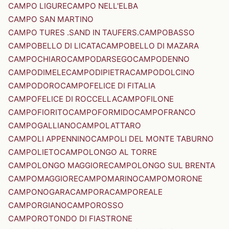
CAMPO LIGURE
CAMPO NELL'ELBA
CAMPO SAN MARTINO
CAMPO TURES .SAND IN TAUFERS.
CAMPOBASSO
CAMPOBELLO DI LICATA
CAMPOBELLO DI MAZARA
CAMPOCHIARO
CAMPODARSEGO
CAMPODENNO
CAMPODIMELE
CAMPODIPIETRA
CAMPODOLCINO
CAMPODORO
CAMPOFELICE DI FITALIA
CAMPOFELICE DI ROCCELLA
CAMPOFILONE
CAMPOFIORITO
CAMPOFORMIDO
CAMPOFRANCO
CAMPOGALLIANO
CAMPOLATTARO
CAMPOLI APPENNINO
CAMPOLI DEL MONTE TABURNO
CAMPOLIETO
CAMPOLONGO AL TORRE
CAMPOLONGO MAGGIORE
CAMPOLONGO SUL BRENTA
CAMPOMAGGIORE
CAMPOMARINO
CAMPOMORONE
CAMPONOGARA
CAMPORA
CAMPOREALE
CAMPORGIANO
CAMPOROSSO
CAMPOROTONDO DI FIASTRONE