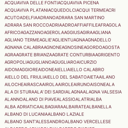
ACQUAVIVA DELLE FONTI
ACQUAVIVA PICENA
ACQUAVIVA PLATANI
ACQUEDOLCI
ACQUI TERME
ACRI
ACUTO
ADELFIA
ADRANO
ADRARA SAN MARTINO
ADRARA SAN ROCCO
ADRIA
ADRO
AFFI
AFFILE
AFRAGOLA
AFRICO
AGAZZANO
AGEROLA
AGGIUS
AGIRA
AGLIANA
AGLIANO TERME
AGLIE'
AGLIENTU
AGNA
AGNADELLO
AGNANA CALABRA
AGNONE
AGNOSINE
AGORDO
AGOSTA
AGRA
AGRATE BRIANZA
AGRATE CONTURBIA
AGRIGENTO
AGROPOLI
AGUGLIANO
AGUGLIARO
AICURZIO
AIDOMAGGIORE
AIDONE
AIELLI
AIELLO CALABRO
AIELLO DEL FRIULI
AIELLO DEL SABATO
AIETA
AILANO
AILOCHE
AIRASCA
AIROLA
AIROLE
AIRUNO
AISONE
ALA
ALA DI STURA
ALA' DEI SARDI
ALAGNA
ALAGNA VALSESIA
ALANNO
ALANO DI PIAVE
ALASSIO
ALATRI
ALBA
ALBA ADRIATICA
ALBAGIARA
ALBAIRATE
ALBANELLA
ALBANO DI LUCANIA
ALBANO LAZIALE
ALBANO SANT'ALESSANDRO
ALBANO VERCELLESE