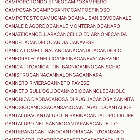
CAMPOROTONDO ETNEO
CAMPOSAMPIERO
CAMPOSANO
CAMPOSANTO
CAMPOSPINOSO
CAMPOTOSTO
CAMUGNANO
CANAL SAN BOVO
CANALE
CANALE D'AGORDO
CANALE MONTERANO
CANARO
CANAZEI
CANCELLARA
CANCELLO ED ARNONE
CANDA
CANDELA
CANDELO
CANDIA CANAVESE
CANDIA LOMELLINA
CANDIANA
CANDIDA
CANDIOLO
CANEGRATE
CANELLI
CANEPINA
CANEVA
CANEVINO
CANICATTI'
CANICATTINI BAGNI
CANINO
CANISCHIO
CANISTRO
CANNA
CANNALONGA
CANNARA
CANNERO RIVIERA
CANNETO PAVESE
CANNETO SULL'OGLIO
CANNOBIO
CANNOLE
CANOLO
CANONICA D'ADDA
CANOSA DI PUGLIA
CANOSA SANNITA
CANOSIO
CANOSSA
CANSANO
CANTAGALLO
CANTALICE
CANTALUPA
CANTALUPO IN SABINA
CANTALUPO LIGURE
CANTALUPO NEL SANNIO
CANTARANA
CANTELLO
CANTERANO
CANTIANO
CANTOIRA
CANTU'
CANZANO
CANZO
CAORLE
CAORSO
CAPACCIO
CAPACI
CAPALBIO