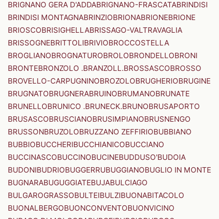
BRIGNANO GERA D'ADDA
BRIGNANO-FRASCATA
BRINDISI
BRINDISI MONTAGNA
BRINZIO
BRIONA
BRIONE
BRIONE
BRIOSCO
BRISIGHELLA
BRISSAGO-VALTRAVAGLIA
BRISSOGNE
BRITTOLI
BRIVIO
BROCCOSTELLA
BROGLIANO
BROGNATURO
BROLO
BRONDELLO
BRONI
BRONTE
BRONZOLO .BRANZOLL.
BROSSASCO
BROSSO
BROVELLO-CARPUGNINO
BROZOLO
BRUGHERIO
BRUGINE
BRUGNATO
BRUGNERA
BRUINO
BRUMANO
BRUNATE
BRUNELLO
BRUNICO .BRUNECK.
BRUNO
BRUSAPORTO
BRUSASCO
BRUSCIANO
BRUSIMPIANO
BRUSNENGO
BRUSSON
BRUZOLO
BRUZZANO ZEFFIRIO
BUBBIANO
BUBBIO
BUCCHERI
BUCCHIANICO
BUCCIANO
BUCCINASCO
BUCCINO
BUCINE
BUDDUSO'
BUDOIA
BUDONI
BUDRIO
BUGGERRU
BUGGIANO
BUGLIO IN MONTE
BUGNARA
BUGUGGIATE
BUJA
BULCIAGO
BULGAROGRASSO
BULTEI
BULZI
BUONABITACOLO
BUONALBERGO
BUONCONVENTO
BUONVICINO