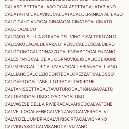
CALASCIBETTA
CALASCIO
CALASETTA
CALATABIANO
CALATAFIMI
CALAVINO
CALCATA
CALCERANICA AL LAGO
CALCI
CALCIANO
CALCINAIA
CALCINATE
CALCINATO
CALCIO
CALCO
CALDARO SULLA STRADA DEL VINO * KALTERN AN D
CALDAROLA
CALDERARA DI RENO
CALDES
CALDIERO
CALDOGNO
CALDONAZZO
CALENDASCO
CALENZANO
CALESTANO
CALICE AL CORNOVIGLIO
CALICE LIGURE
CALIMERA
CALITRI
CALIZZANO
CALLABIANA
CALLIANO
CALLIANO
CALOLZIOCORTE
CALOPEZZATI
CALOSSO
CALOVETO
CALTABELLOTTA
CALTAGIRONE
CALTANISSETTA
CALTAVUTURO
CALTIGNAGA
CALTO
CALTRANO
CALUSCO D'ADDA
CALUSO
CALVAGESE DELLA RIVIERA
CALVANICO
CALVATONE
CALVELLO
CALVENE
CALVENZANO
CALVERA
CALVI
CALVI DELL'UMBRIA
CALVI RISORTA
CALVIGNANO
CALVIGNASCO
CALVISANO
CALVIZZANO