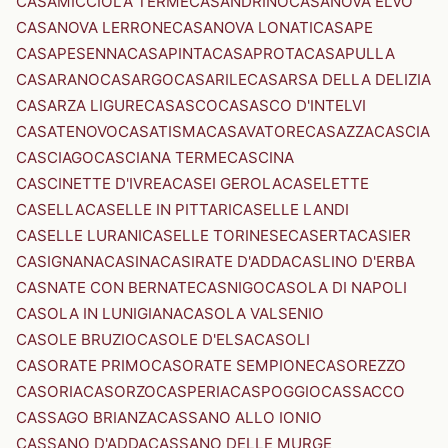
CASAMICCIOLA TERME
CASANDRINO
CASANOVA ELVO
CASANOVA LERRONE
CASANOVA LONATI
CASAPE
CASAPESENNA
CASAPINTA
CASAPROTA
CASAPULLA
CASARANO
CASARGO
CASARILE
CASARSA DELLA DELIZIA
CASARZA LIGURE
CASASCO
CASASCO D'INTELVI
CASATENOVO
CASATISMA
CASAVATORE
CASAZZA
CASCIA
CASCIAGO
CASCIANA TERME
CASCINA
CASCINETTE D'IVREA
CASEI GEROLA
CASELETTE
CASELLA
CASELLE IN PITTARI
CASELLE LANDI
CASELLE LURANI
CASELLE TORINESE
CASERTA
CASIER
CASIGNANA
CASINA
CASIRATE D'ADDA
CASLINO D'ERBA
CASNATE CON BERNATE
CASNIGO
CASOLA DI NAPOLI
CASOLA IN LUNIGIANA
CASOLA VALSENIO
CASOLE BRUZIO
CASOLE D'ELSA
CASOLI
CASORATE PRIMO
CASORATE SEMPIONE
CASOREZZO
CASORIA
CASORZO
CASPERIA
CASPOGGIO
CASSACCO
CASSAGO BRIANZA
CASSANO ALLO IONIO
CASSANO D'ADDA
CASSANO DELLE MURGE