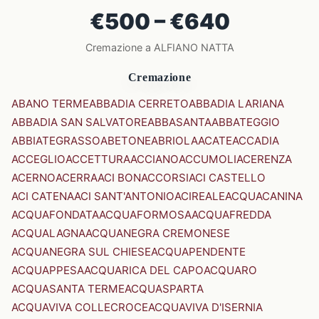
€500 – €640
Cremazione a ALFIANO NATTA
Cremazione
ABANO TERME
ABBADIA CERRETO
ABBADIA LARIANA
ABBADIA SAN SALVATORE
ABBASANTA
ABBATEGGIO
ABBIATEGRASSO
ABETONE
ABRIOLA
ACATE
ACCADIA
ACCEGLIO
ACCETTURA
ACCIANO
ACCUMOLI
ACERENZA
ACERNO
ACERRA
ACI BONACCORSI
ACI CASTELLO
ACI CATENA
ACI SANT'ANTONIO
ACIREALE
ACQUACANINA
ACQUAFONDATA
ACQUAFORMOSA
ACQUAFREDDA
ACQUALAGNA
ACQUANEGRA CREMONESE
ACQUANEGRA SUL CHIESE
ACQUAPENDENTE
ACQUAPPESA
ACQUARICA DEL CAPO
ACQUARO
ACQUASANTA TERME
ACQUASPARTA
ACQUAVIVA COLLECROCE
ACQUAVIVA D'ISERNIA