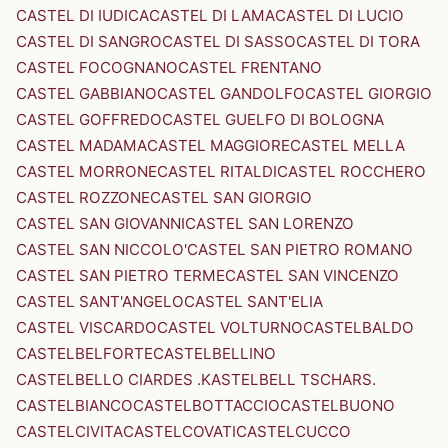
CASTEL DI IUDICA
CASTEL DI LAMA
CASTEL DI LUCIO
CASTEL DI SANGRO
CASTEL DI SASSO
CASTEL DI TORA
CASTEL FOCOGNANO
CASTEL FRENTANO
CASTEL GABBIANO
CASTEL GANDOLFO
CASTEL GIORGIO
CASTEL GOFFREDO
CASTEL GUELFO DI BOLOGNA
CASTEL MADAMA
CASTEL MAGGIORE
CASTEL MELLA
CASTEL MORRONE
CASTEL RITALDI
CASTEL ROCCHERO
CASTEL ROZZONE
CASTEL SAN GIORGIO
CASTEL SAN GIOVANNI
CASTEL SAN LORENZO
CASTEL SAN NICCOLO'
CASTEL SAN PIETRO ROMANO
CASTEL SAN PIETRO TERME
CASTEL SAN VINCENZO
CASTEL SANT'ANGELO
CASTEL SANT'ELIA
CASTEL VISCARDO
CASTEL VOLTURNO
CASTELBALDO
CASTELBELFORTE
CASTELBELLINO
CASTELBELLO CIARDES .KASTELBELL TSCHARS.
CASTELBIANCO
CASTELBOTTACCIO
CASTELBUONO
CASTELCIVITA
CASTELCOVATI
CASTELCUCCO