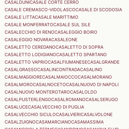
CASALDUNI
CASALE CORTE CERRO
CASALE CREMASCO-VIDOLASCO
CASALE DI SCODOSIA
CASALE LITTA
CASALE MARITTIMO
CASALE MONFERRATO
CASALE SUL SILE
CASALECCHIO DI RENO
CASALEGGIO BOIRO
CASALEGGIO NOVARA
CASALEONE
CASALETTO CEREDANO
CASALETTO DI SOPRA
CASALETTO LODIGIANO
CASALETTO SPARTANO
CASALETTO VAPRIO
CASALFIUMANESE
CASALGRANDE
CASALGRASSO
CASALINCONTRADA
CASALINO
CASALMAGGIORE
CASALMAIOCCO
CASALMORANO
CASALMORO
CASALNOCETO
CASALNUOVO DI NAPOLI
CASALNUOVO MONTEROTARO
CASALOLDO
CASALPUSTERLENGO
CASALROMANO
CASALSERUGO
CASALUCE
CASALVECCHIO DI PUGLIA
CASALVECCHIO SICULO
CASALVIERI
CASALVOLONE
CASALZUIGNO
CASAMARCIANO
CASAMASSIMA