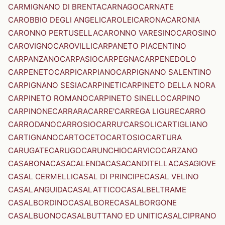
CARMIGNANO DI BRENTA
CARNAGO
CARNATE
CAROBBIO DEGLI ANGELI
CAROLEI
CARONA
CARONIA
CARONNO PERTUSELLA
CARONNO VARESINO
CAROSINO
CAROVIGNO
CAROVILLI
CARPANETO PIACENTINO
CARPANZANO
CARPASIO
CARPEGNA
CARPENEDOLO
CARPENETO
CARPI
CARPIANO
CARPIGNANO SALENTINO
CARPIGNANO SESIA
CARPINETI
CARPINETO DELLA NORA
CARPINETO ROMANO
CARPINETO SINELLO
CARPINO
CARPINONE
CARRARA
CARRE'
CARREGA LIGURE
CARRO
CARRODANO
CARROSIO
CARRU'
CARSOLI
CARTIGLIANO
CARTIGNANO
CARTOCETO
CARTOSIO
CARTURA
CARUGATE
CARUGO
CARUNCHIO
CARVICO
CARZANO
CASABONA
CASACALENDA
CASACANDITELLA
CASAGIOVE
CASAL CERMELLI
CASAL DI PRINCIPE
CASAL VELINO
CASALANGUIDA
CASALATTICO
CASALBELTRAME
CASALBORDINO
CASALBORE
CASALBORGONE
CASALBUONO
CASALBUTTANO ED UNITI
CASALCIPRANO