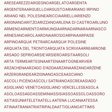
ARESE
AREZZO
ARGEGNO
ARGELATO
ARGENTA
ARGENTERA
ARGUELLO
ARGUSTO
ARI
ARIANO IRPINO
ARIANO NEL POLESINE
ARICCIA
ARIELLI
ARIENZO
ARIGNANO
ARITZO
ARIZZANO
ARLENA DI CASTRO
ARLUNO
ARMENO
ARMENTO
ARMUNGIA
ARNAD
ARNARA
ARNASCO
ARNESANO
AROLA
ARONA
AROSIO
ARPAIA
ARPAISE
ARPINO
ARQUA' PETRARCA
ARQUA' POLESINE
ARQUATA DEL TRONTO
ARQUATA SCRIVIA
ARRE
ARRONE
ARSAGO SEPRIO
ARSIE'
ARSIERO
ARSITA
ARSOLI
ARTA TERME
ARTEGNA
ARTENA
ARTOGNE
ARVIER
ARZACHENA
ARZAGO D'ADDA
ARZANA
ARZANO
ARZENE
ARZERGRANDE
ARZIGNANO
ASCEA
ASCIANO
ASCOLI PICENO
ASCOLI SATRIANO
ASCREA
ASIAGO
ASIGLIANO VENETO
ASIGLIANO VERCELLESE
ASOLA
ASOLO
ASSAGO
ASSEMINI
ASSISI
ASSO
ASSOLO
ASSORO
ASTI
ASUNI
ATELETA
ATELLA
ATENA LUCANA
ATESSA
ATINA
ATRANI
ATRI
ATRIPALDA
ATTIGLIANO
ATTIMIS