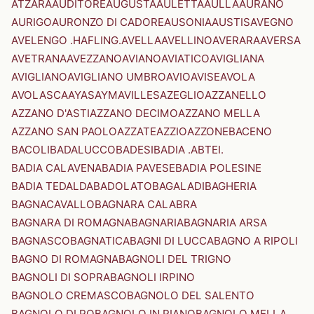
ATZARA
AUDITORE
AUGUSTA
AULETTA
AULLA
AURANO
AURIGO
AURONZO DI CADORE
AUSONIA
AUSTIS
AVEGNO
AVELENGO .HAFLING.
AVELLA
AVELLINO
AVERARA
AVERSA
AVETRANA
AVEZZANO
AVIANO
AVIATICO
AVIGLIANA
AVIGLIANO
AVIGLIANO UMBRO
AVIO
AVISE
AVOLA
AVOLASCA
AYAS
AYMAVILLES
AZEGLIO
AZZANELLO
AZZANO D'ASTI
AZZANO DECIMO
AZZANO MELLA
AZZANO SAN PAOLO
AZZATE
AZZIO
AZZONE
BACENO
BACOLI
BADALUCCO
BADESI
BADIA .ABTEI.
BADIA CALAVENA
BADIA PAVESE
BADIA POLESINE
BADIA TEDALDA
BADOLATO
BAGALADI
BAGHERIA
BAGNACAVALLO
BAGNARA CALABRA
BAGNARA DI ROMAGNA
BAGNARIA
BAGNARIA ARSA
BAGNASCO
BAGNATICA
BAGNI DI LUCCA
BAGNO A RIPOLI
BAGNO DI ROMAGNA
BAGNOLI DEL TRIGNO
BAGNOLI DI SOPRA
BAGNOLI IRPINO
BAGNOLO CREMASCO
BAGNOLO DEL SALENTO
BAGNOLO DI PO
BAGNOLO IN PIANO
BAGNOLO MELLA