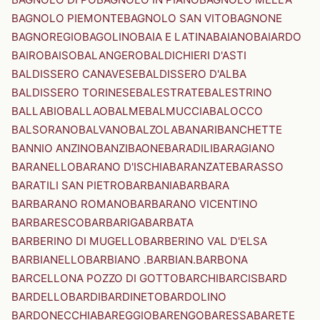
BAGNOLO PIEMONTE
BAGNOLO SAN VITO
BAGNONE
BAGNOREGIO
BAGOLINO
BAIA E LATINA
BAIANO
BAIARDO
BAIRO
BAISO
BALANGERO
BALDICHIERI D'ASTI
BALDISSERO CANAVESE
BALDISSERO D'ALBA
BALDISSERO TORINESE
BALESTRATE
BALESTRINO
BALLABIO
BALLAO
BALME
BALMUCCIA
BALOCCO
BALSORANO
BALVANO
BALZOLA
BANARI
BANCHETTE
BANNIO ANZINO
BANZI
BAONE
BARADILI
BARAGIANO
BARANELLO
BARANO D'ISCHIA
BARANZATE
BARASSO
BARATILI SAN PIETRO
BARBANIA
BARBARA
BARBARANO ROMANO
BARBARANO VICENTINO
BARBARESCO
BARBARIGA
BARBATA
BARBERINO DI MUGELLO
BARBERINO VAL D'ELSA
BARBIANELLO
BARBIANO .BARBIAN.
BARBONA
BARCELLONA POZZO DI GOTTO
BARCHI
BARCIS
BARD
BARDELLO
BARDI
BARDINETO
BARDOLINO
BARDONECCHIA
BAREGGIO
BARENGO
BARESSA
BARETE