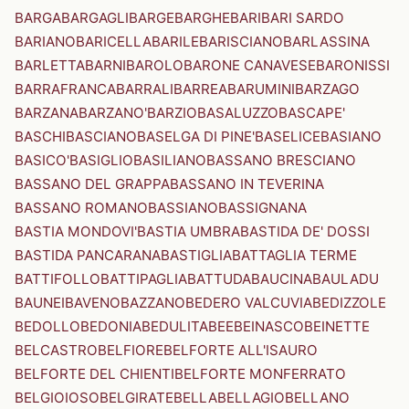
BARGA
BARGAGLI
BARGE
BARGHE
BARI
BARI SARDO
BARIANO
BARICELLA
BARILE
BARISCIANO
BARLASSINA
BARLETTA
BARNI
BAROLO
BARONE CANAVESE
BARONISSI
BARRAFRANCA
BARRALI
BARREA
BARUMINI
BARZAGO
BARZANA
BARZANO'
BARZIO
BASALUZZO
BASCAPE'
BASCHI
BASCIANO
BASELGA DI PINE'
BASELICE
BASIANO
BASICO'
BASIGLIO
BASILIANO
BASSANO BRESCIANO
BASSANO DEL GRAPPA
BASSANO IN TEVERINA
BASSANO ROMANO
BASSIANO
BASSIGNANA
BASTIA MONDOVI'
BASTIA UMBRA
BASTIDA DE' DOSSI
BASTIDA PANCARANA
BASTIGLIA
BATTAGLIA TERME
BATTIFOLLO
BATTIPAGLIA
BATTUDA
BAUCINA
BAULADU
BAUNEI
BAVENO
BAZZANO
BEDERO VALCUVIA
BEDIZZOLE
BEDOLLO
BEDONIA
BEDULITA
BEE
BEINASCO
BEINETTE
BELCASTRO
BELFIORE
BELFORTE ALL'ISAURO
BELFORTE DEL CHIENTI
BELFORTE MONFERRATO
BELGIOIOSO
BELGIRATE
BELLA
BELLAGIO
BELLANO