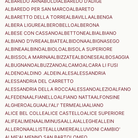
ALBAREDO ARNABOLDI
ALBAREDO D'ADIGE
ALBAREDO PER SAN MARCO
ALBARETO
ALBARETTO DELLA TORRE
ALBAVILLA
ALBENGA
ALBERA LIGURE
ALBEROBELLO
ALBERONA
ALBESE CON CASSANO
ALBETTONE
ALBI
ALBIANO
ALBIANO D'IVREA
ALBIATE
ALBIDONA
ALBIGNASEGO
ALBINEA
ALBINO
ALBIOLO
ALBISOLA SUPERIORE
ALBISSOLA MARINA
ALBIZZATE
ALBONESE
ALBOSAGGIA
ALBUGNANO
ALBUZZANO
ALCAMO
ALCARA LI FUSI
ALDENO
ALDINO .ALDEIN.
ALES
ALESSANDRIA
ALESSANDRIA DEL CARRETTO
ALESSANDRIA DELLA ROCCA
ALESSANO
ALEZIO
ALFANO
ALFEDENA
ALFIANELLO
ALFIANO NATTA
ALFONSINE
ALGHERO
ALGUA
ALI'
ALI' TERME
ALIA
ALIANO
ALICE BEL COLLE
ALICE CASTELLO
ALICE SUPERIORE
ALIFE
ALIMENA
ALIMINUSA
ALLAI
ALLEGHE
ALLEIN
ALLERONA
ALLISTE
ALLUMIERE
ALLUVIONI CAMBIO'
ALME'
ALMENNO SAN BARTOLOMEO