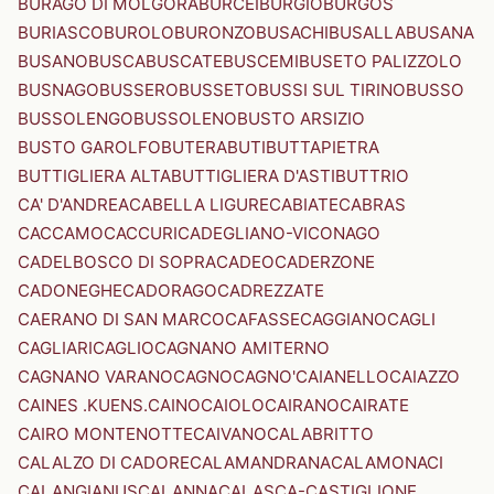
BURAGO DI MOLGORA
BURCEI
BURGIO
BURGOS
BURIASCO
BUROLO
BURONZO
BUSACHI
BUSALLA
BUSANA
BUSANO
BUSCA
BUSCATE
BUSCEMI
BUSETO PALIZZOLO
BUSNAGO
BUSSERO
BUSSETO
BUSSI SUL TIRINO
BUSSO
BUSSOLENGO
BUSSOLENO
BUSTO ARSIZIO
BUSTO GAROLFO
BUTERA
BUTI
BUTTAPIETRA
BUTTIGLIERA ALTA
BUTTIGLIERA D'ASTI
BUTTRIO
CA' D'ANDREA
CABELLA LIGURE
CABIATE
CABRAS
CACCAMO
CACCURI
CADEGLIANO-VICONAGO
CADELBOSCO DI SOPRA
CADEO
CADERZONE
CADONEGHE
CADORAGO
CADREZZATE
CAERANO DI SAN MARCO
CAFASSE
CAGGIANO
CAGLI
CAGLIARI
CAGLIO
CAGNANO AMITERNO
CAGNANO VARANO
CAGNO
CAGNO'
CAIANELLO
CAIAZZO
CAINES .KUENS.
CAINO
CAIOLO
CAIRANO
CAIRATE
CAIRO MONTENOTTE
CAIVANO
CALABRITTO
CALALZO DI CADORE
CALAMANDRANA
CALAMONACI
CALANGIANUS
CALANNA
CALASCA-CASTIGLIONE