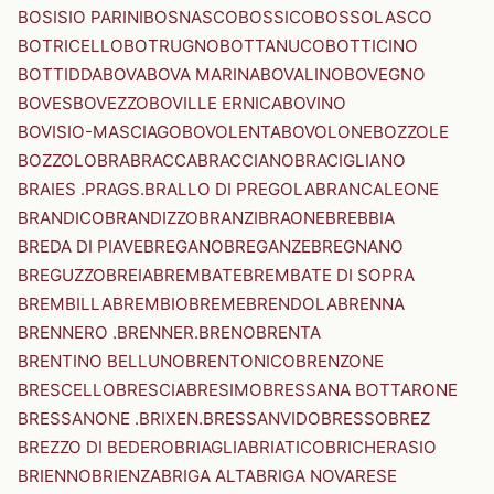
BOSISIO PARINI
BOSNASCO
BOSSICO
BOSSOLASCO
BOTRICELLO
BOTRUGNO
BOTTANUCO
BOTTICINO
BOTTIDDA
BOVA
BOVA MARINA
BOVALINO
BOVEGNO
BOVES
BOVEZZO
BOVILLE ERNICA
BOVINO
BOVISIO-MASCIAGO
BOVOLENTA
BOVOLONE
BOZZOLE
BOZZOLO
BRA
BRACCA
BRACCIANO
BRACIGLIANO
BRAIES .PRAGS.
BRALLO DI PREGOLA
BRANCALEONE
BRANDICO
BRANDIZZO
BRANZI
BRAONE
BREBBIA
BREDA DI PIAVE
BREGANO
BREGANZE
BREGNANO
BREGUZZO
BREIA
BREMBATE
BREMBATE DI SOPRA
BREMBILLA
BREMBIO
BREME
BRENDOLA
BRENNA
BRENNERO .BRENNER.
BRENO
BRENTA
BRENTINO BELLUNO
BRENTONICO
BRENZONE
BRESCELLO
BRESCIA
BRESIMO
BRESSANA BOTTARONE
BRESSANONE .BRIXEN.
BRESSANVIDO
BRESSO
BREZ
BREZZO DI BEDERO
BRIAGLIA
BRIATICO
BRICHERASIO
BRIENNO
BRIENZA
BRIGA ALTA
BRIGA NOVARESE