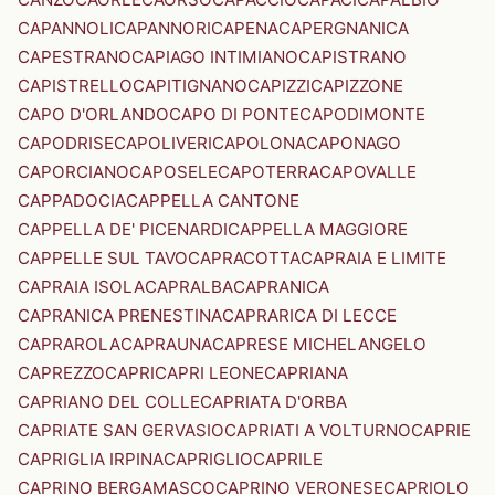
CAPANNOLI
CAPANNORI
CAPENA
CAPERGNANICA
CAPESTRANO
CAPIAGO INTIMIANO
CAPISTRANO
CAPISTRELLO
CAPITIGNANO
CAPIZZI
CAPIZZONE
CAPO D'ORLANDO
CAPO DI PONTE
CAPODIMONTE
CAPODRISE
CAPOLIVERI
CAPOLONA
CAPONAGO
CAPORCIANO
CAPOSELE
CAPOTERRA
CAPOVALLE
CAPPADOCIA
CAPPELLA CANTONE
CAPPELLA DE' PICENARDI
CAPPELLA MAGGIORE
CAPPELLE SUL TAVO
CAPRACOTTA
CAPRAIA E LIMITE
CAPRAIA ISOLA
CAPRALBA
CAPRANICA
CAPRANICA PRENESTINA
CAPRARICA DI LECCE
CAPRAROLA
CAPRAUNA
CAPRESE MICHELANGELO
CAPREZZO
CAPRI
CAPRI LEONE
CAPRIANA
CAPRIANO DEL COLLE
CAPRIATA D'ORBA
CAPRIATE SAN GERVASIO
CAPRIATI A VOLTURNO
CAPRIE
CAPRIGLIA IRPINA
CAPRIGLIO
CAPRILE
CAPRINO BERGAMASCO
CAPRINO VERONESE
CAPRIOLO