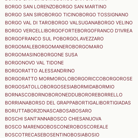
BORGO SAN LORENZO
BORGO SAN MARTINO
BORGO SAN SIRO
BORGO TICINO
BORGO TOSSIGNANO
BORGO VAL DI TARO
BORGO VALSUGANA
BORGO VELINO
BORGO VERCELLI
BORGOFORTE
BORGOFRANCO D'IVREA
BORGOFRANCO SUL PO
BORGOLAVEZZARO
BORGOMALE
BORGOMANERO
BORGOMARO
BORGOMASINO
BORGONE SUSA
BORGONOVO VAL TIDONE
BORGORATTO ALESSANDRINO
BORGORATTO MORMOROLO
BORGORICCO
BORGOROSE
BORGOSATOLLO
BORGOSESIA
BORMIDA
BORMIO
BORNASCO
BORNO
BORONEDDU
BORORE
BORRELLO
BORRIANA
BORSO DEL GRAPPA
BORTIGALI
BORTIGIADAS
BORUTTA
BORZONASCA
BOSA
BOSARO
BOSCHI SANT'ANNA
BOSCO CHIESANUOVA
BOSCO MARENGO
BOSCONERO
BOSCOREALE
BOSCOTRECASE
BOSENTINO
BOSIA
BOSIO