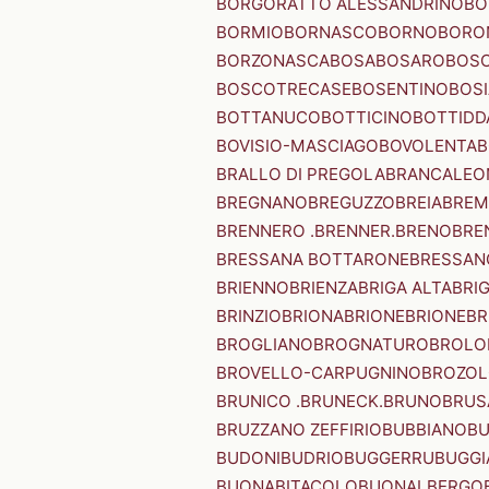
BORGORATTO ALESSANDRINO
BO
BORMIO
BORNASCO
BORNO
BORO
BORZONASCA
BOSA
BOSARO
BOSC
BOSCOTRECASE
BOSENTINO
BOSI
BOTTANUCO
BOTTICINO
BOTTIDD
BOVISIO-MASCIAGO
BOVOLENTA
B
BRALLO DI PREGOLA
BRANCALEO
BREGNANO
BREGUZZO
BREIA
BREM
BRENNERO .BRENNER.
BRENO
BRE
BRESSANA BOTTARONE
BRESSANO
BRIENNO
BRIENZA
BRIGA ALTA
BRI
BRINZIO
BRIONA
BRIONE
BRIONE
BR
BROGLIANO
BROGNATURO
BROLO
BROVELLO-CARPUGNINO
BROZO
BRUNICO .BRUNECK.
BRUNO
BRUS
BRUZZANO ZEFFIRIO
BUBBIANO
BU
BUDONI
BUDRIO
BUGGERRU
BUGGI
BUONABITACOLO
BUONALBERGO