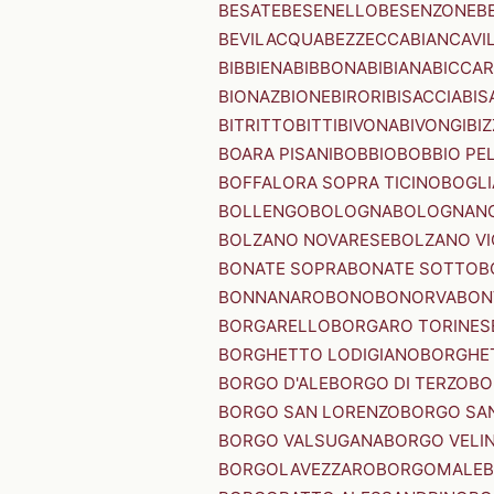
BESATE
BESENELLO
BESENZONE
B
BEVILACQUA
BEZZECCA
BIANCAVI
BIBBIENA
BIBBONA
BIBIANA
BICCAR
BIONAZ
BIONE
BIRORI
BISACCIA
BIS
BITRITTO
BITTI
BIVONA
BIVONGI
BI
BOARA PISANI
BOBBIO
BOBBIO PEL
BOFFALORA SOPRA TICINO
BOGL
BOLLENGO
BOLOGNA
BOLOGNAN
BOLZANO NOVARESE
BOLZANO VI
BONATE SOPRA
BONATE SOTTO
B
BONNANARO
BONO
BONORVA
BON
BORGARELLO
BORGARO TORINES
BORGHETTO LODIGIANO
BORGHET
BORGO D'ALE
BORGO DI TERZO
BO
BORGO SAN LORENZO
BORGO SA
BORGO VALSUGANA
BORGO VELI
BORGOLAVEZZARO
BORGOMALE