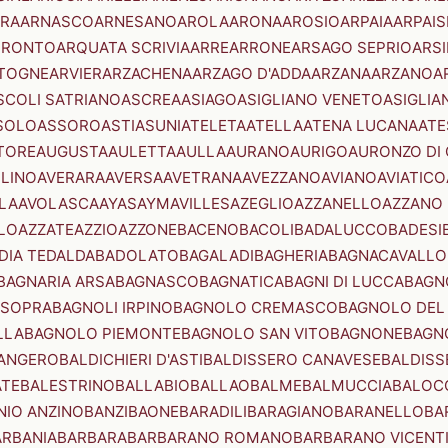
RA
ARNASCO
ARNESANO
AROLA
ARONA
AROSIO
ARPAIA
ARPAIS
TRONTO
ARQUATA SCRIVIA
ARRE
ARRONE
ARSAGO SEPRIO
ARSI
TOGNE
ARVIER
ARZACHENA
ARZAGO D'ADDA
ARZANA
ARZANO
A
SCOLI SATRIANO
ASCREA
ASIAGO
ASIGLIANO VENETO
ASIGLIA
SOLO
ASSORO
ASTI
ASUNI
ATELETA
ATELLA
ATENA LUCANA
ATE
TORE
AUGUSTA
AULETTA
AULLA
AURANO
AURIGO
AURONZO DI
LLINO
AVERARA
AVERSA
AVETRANA
AVEZZANO
AVIANO
AVIATICO
LA
AVOLASCA
AYAS
AYMAVILLES
AZEGLIO
AZZANELLO
AZZANO 
LO
AZZATE
AZZIO
AZZONE
BACENO
BACOLI
BADALUCCO
BADESI
DIA TEDALDA
BADOLATO
BAGALADI
BAGHERIA
BAGNACAVALLO
BAGNARIA ARSA
BAGNASCO
BAGNATICA
BAGNI DI LUCCA
BAGNO
 SOPRA
BAGNOLI IRPINO
BAGNOLO CREMASCO
BAGNOLO DEL
LLA
BAGNOLO PIEMONTE
BAGNOLO SAN VITO
BAGNONE
BAGN
ANGERO
BALDICHIERI D'ASTI
BALDISSERO CANAVESE
BALDISS
ATE
BALESTRINO
BALLABIO
BALLAO
BALME
BALMUCCIA
BALOC
NIO ANZINO
BANZI
BAONE
BARADILI
BARAGIANO
BARANELLO
BA
ARBANIA
BARBARA
BARBARANO ROMANO
BARBARANO VICENT