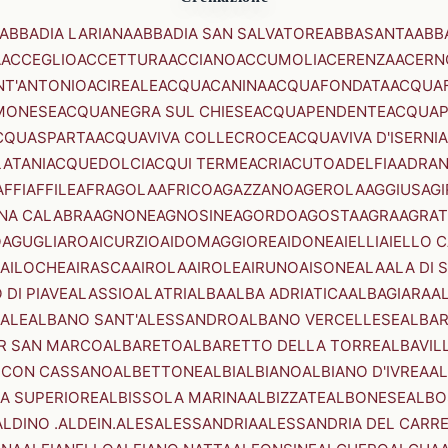
ABBADIA LARIANA
ABBADIA SAN SALVATORE
ABBASANTA
ABB
A
ACCEGLIO
ACCETTURA
ACCIANO
ACCUMOLI
ACERENZA
ACERN
NT'ANTONIO
ACIREALE
ACQUACANINA
ACQUAFONDATA
ACQUA
MONESE
ACQUANEGRA SUL CHIESE
ACQUAPENDENTE
ACQUAP
CQUASPARTA
ACQUAVIVA COLLECROCE
ACQUAVIVA D'ISERNIA
LATANI
ACQUEDOLCI
ACQUI TERME
ACRI
ACUTO
ADELFIA
ADRA
AFFI
AFFILE
AFRAGOLA
AFRICO
AGAZZANO
AGEROLA
AGGIUS
AGI
NA CALABRA
AGNONE
AGNOSINE
AGORDO
AGOSTA
AGRA
AGRAT
O
AGUGLIARO
AICURZIO
AIDOMAGGIORE
AIDONE
AIELLI
AIELLO 
AILOCHE
AIRASCA
AIROLA
AIROLE
AIRUNO
AISONE
ALA
ALA DI 
 DI PIAVE
ALASSIO
ALATRI
ALBA
ALBA ADRIATICA
ALBAGIARA
A
IALE
ALBANO SANT'ALESSANDRO
ALBANO VERCELLESE
ALBAR
R SAN MARCO
ALBARETO
ALBARETTO DELLA TORRE
ALBAVIL
 CON CASSANO
ALBETTONE
ALBI
ALBIANO
ALBIANO D'IVREA
AL
A SUPERIORE
ALBISSOLA MARINA
ALBIZZATE
ALBONESE
ALBO
ALDINO .ALDEIN.
ALES
ALESSANDRIA
ALESSANDRIA DEL CARR