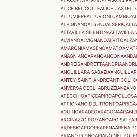
ALESSANO
ALEZIO
ALFANO
ALFED
ALICE BEL COLLE
ALICE CASTELL
ALLUMIERE
ALLUVIONI CAMBIO'
A
ALPIGNANO
ALSENO
ALSERIO
ALT
ALTAVILLA SILENTINA
ALTAVILLA 
ALVIANO
ALVIGNANO
ALVITO
ALZA
AMARONI
AMASENO
AMATO
AMAT
ANAGNI
ANCARANO
ANCONA
ANDA
ANDREIS
ANDRETTA
ANDRIA
ANDRI
ANGUILLARA SABAZIA
ANGUILLAR
ANTEY-SAINT-ANDRE'
ANTICOLI 
ANVERSA DEGLI ABRUZZI
ANZANO
APECCHIO
APICE
APIRO
APOLLOSA
APPIGNANO DEL TRONTO
APRICA
AQUINO
ARADEO
ARAGONA
ARAME
ARCINAZZO ROMANO
ARCISATE
A
ARDESIO
ARDORE
ARENA
ARENA P
ARIANO IRPINO
ARIANO NEL POLE