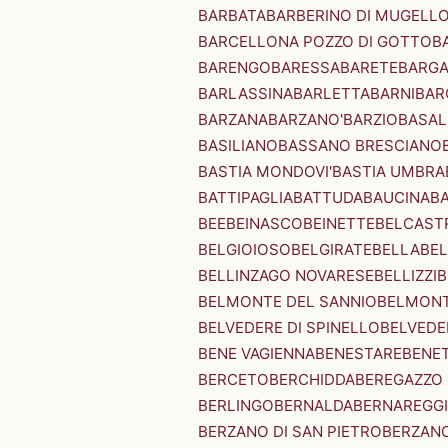
BARBATA
BARBERINO DI MUGELL
BARCELLONA POZZO DI GOTTO
B
BARENGO
BARESSA
BARETE
BARG
BARLASSINA
BARLETTA
BARNI
BAR
BARZANA
BARZANO'
BARZIO
BASAL
BASILIANO
BASSANO BRESCIANO
BASTIA MONDOVI'
BASTIA UMBRA
BATTIPAGLIA
BATTUDA
BAUCINA
B
BEE
BEINASCO
BEINETTE
BELCAST
BELGIOIOSO
BELGIRATE
BELLA
BEL
BELLINZAGO NOVARESE
BELLIZZI
B
BELMONTE DEL SANNIO
BELMONT
BELVEDERE DI SPINELLO
BELVEDE
BENE VAGIENNA
BENESTARE
BENE
BERCETO
BERCHIDDA
BEREGAZZO 
BERLINGO
BERNALDA
BERNAREGG
BERZANO DI SAN PIETRO
BERZANO