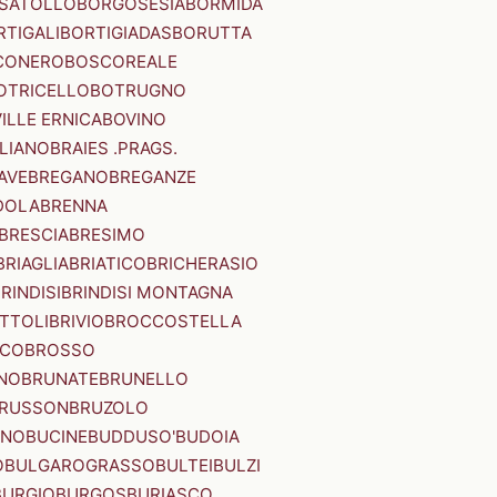
SATOLLO
BORGOSESIA
BORMIDA
RTIGALI
BORTIGIADAS
BORUTTA
CONERO
BOSCOREALE
OTRICELLO
BOTRUGNO
ILLE ERNICA
BOVINO
LIANO
BRAIES .PRAGS.
IAVE
BREGANO
BREGANZE
DOLA
BRENNA
BRESCIA
BRESIMO
BRIAGLIA
BRIATICO
BRICHERASIO
RINDISI
BRINDISI MONTAGNA
ITTOLI
BRIVIO
BROCCOSTELLA
SCO
BROSSO
NO
BRUNATE
BRUNELLO
RUSSON
BRUZOLO
INO
BUCINE
BUDDUSO'
BUDOIA
O
BULGAROGRASSO
BULTEI
BULZI
BURGIO
BURGOS
BURIASCO