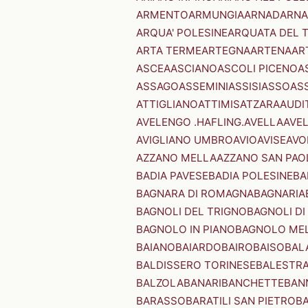
ARMENTO
ARMUNGIA
ARNAD
ARNA
ARQUA' POLESINE
ARQUATA DEL 
ARTA TERME
ARTEGNA
ARTENA
AR
ASCEA
ASCIANO
ASCOLI PICENO
A
ASSAGO
ASSEMINI
ASSISI
ASSO
AS
ATTIGLIANO
ATTIMIS
ATZARA
AUDI
AVELENGO .HAFLING.
AVELLA
AVE
AVIGLIANO UMBRO
AVIO
AVISE
AVO
AZZANO MELLA
AZZANO SAN PAO
BADIA PAVESE
BADIA POLESINE
BA
BAGNARA DI ROMAGNA
BAGNARIA
BAGNOLI DEL TRIGNO
BAGNOLI DI
BAGNOLO IN PIANO
BAGNOLO ME
BAIANO
BAIARDO
BAIRO
BAISO
BAL
BALDISSERO TORINESE
BALESTR
BALZOLA
BANARI
BANCHETTE
BAN
BARASSO
BARATILI SAN PIETRO
B