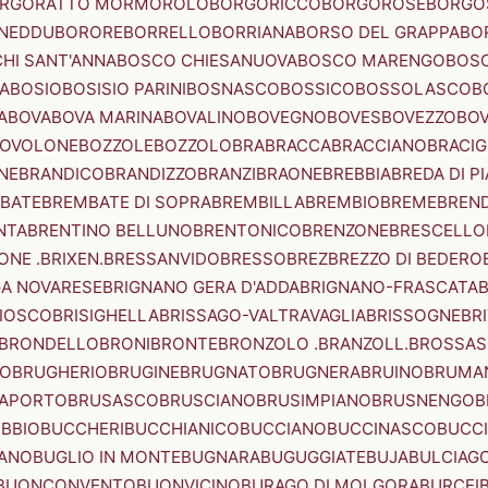
RGORATTO MORMOROLO
BORGORICCO
BORGOROSE
BORGO
NEDDU
BORORE
BORRELLO
BORRIANA
BORSO DEL GRAPPA
BO
HI SANT'ANNA
BOSCO CHIESANUOVA
BOSCO MARENGO
BOS
A
BOSIO
BOSISIO PARINI
BOSNASCO
BOSSICO
BOSSOLASCO
B
A
BOVA
BOVA MARINA
BOVALINO
BOVEGNO
BOVES
BOVEZZO
BOV
OVOLONE
BOZZOLE
BOZZOLO
BRA
BRACCA
BRACCIANO
BRACIG
NE
BRANDICO
BRANDIZZO
BRANZI
BRAONE
BREBBIA
BREDA DI P
BATE
BREMBATE DI SOPRA
BREMBILLA
BREMBIO
BREME
BREN
NTA
BRENTINO BELLUNO
BRENTONICO
BRENZONE
BRESCELLO
NE .BRIXEN.
BRESSANVIDO
BRESSO
BREZ
BREZZO DI BEDERO
GA NOVARESE
BRIGNANO GERA D'ADDA
BRIGNANO-FRASCATA
B
IOSCO
BRISIGHELLA
BRISSAGO-VALTRAVAGLIA
BRISSOGNE
BR
BRONDELLO
BRONI
BRONTE
BRONZOLO .BRANZOLL.
BROSSA
LO
BRUGHERIO
BRUGINE
BRUGNATO
BRUGNERA
BRUINO
BRUMA
APORTO
BRUSASCO
BRUSCIANO
BRUSIMPIANO
BRUSNENGO
B
BBIO
BUCCHERI
BUCCHIANICO
BUCCIANO
BUCCINASCO
BUCC
ANO
BUGLIO IN MONTE
BUGNARA
BUGUGGIATE
BUJA
BULCIAG
BUONCONVENTO
BUONVICINO
BURAGO DI MOLGORA
BURCEI