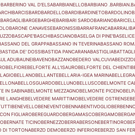
O
BARBERINO VAL D'ELSA
BARBIANELLO
BARBIANO .BARBIAN.
B
ARCHI
BARCIS
BARD
BARDELLO
BARDI
BARDINETO
BARDOLINO
B
A
BARGAGLI
BARGE
BARGHE
BARI
BARI SARDO
BARIANO
BARICEL
OLO
BARONE CANAVESE
BARONISSI
BARRAFRANCA
BARRALI
B
UZZO
BASCAPE'
BASCHI
BASCIANO
BASELGA DI PINE'
BASELICE
BASSANO DEL GRAPPA
BASSANO IN TEVERINA
BASSANO ROM
BASTIDA DE' DOSSI
BASTIDA PANCARANA
BASTIGLIA
BATTAGL
AULADU
BAUNEI
BAVENO
BAZZANO
BEDERO VALCUVIA
BEDIZZO
RO
BELFIORE
BELFORTE ALL'ISAURO
BELFORTE DEL CHIENTI
B
LAGIO
BELLANO
BELLANTE
BELLARIA-IGEA MARINA
BELLEGRA
ELLONA
BELLOSGUARDO
BELLUNO
BELLUSCO
BELMONTE CA
E IN SABINA
BELMONTE MEZZAGNO
BELMONTE PICENO
BELP
RE LANGHE
BELVEDERE MARITTIMO
BELVEDERE OSTRENSE
B
TUTTI
BENEVELLO
BENEVENTO
BENNA
BENTIVOGLIO
BERBENN
CON FIGLIARO
BEREGUARDO
BERGAMASCO
BERGAMO
BERGA
IO
BERNATE TICINO
BERNEZZO
BERRA
BERSONE
BERTINORO
BE
 DI TORTONA
BERZO DEMO
BERZO INFERIORE
BERZO SAN FE