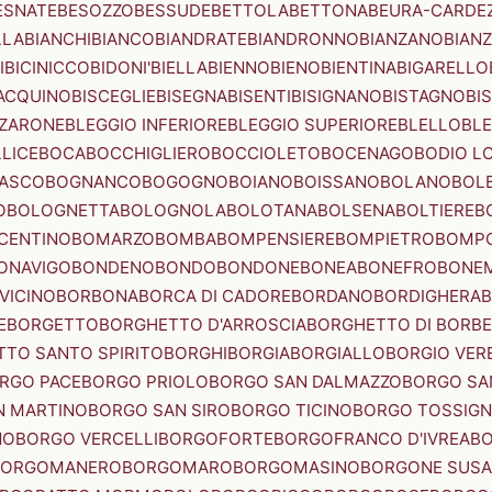
ESNATE
BESOZZO
BESSUDE
BETTOLA
BETTONA
BEURA-CARDE
LLA
BIANCHI
BIANCO
BIANDRATE
BIANDRONNO
BIANZANO
BIANZ
I
BICINICCO
BIDONI'
BIELLA
BIENNO
BIENO
BIENTINA
BIGARELLO
ACQUINO
BISCEGLIE
BISEGNA
BISENTI
BISIGNANO
BISTAGNO
BI
ZZARONE
BLEGGIO INFERIORE
BLEGGIO SUPERIORE
BLELLO
BL
LICE
BOCA
BOCCHIGLIERO
BOCCIOLETO
BOCENAGO
BODIO L
IASCO
BOGNANCO
BOGOGNO
BOIANO
BOISSANO
BOLANO
BOL
O
BOLOGNETTA
BOLOGNOLA
BOLOTANA
BOLSENA
BOLTIERE
B
CENTINO
BOMARZO
BOMBA
BOMPENSIERE
BOMPIETRO
BOMP
ONAVIGO
BONDENO
BONDO
BONDONE
BONEA
BONEFRO
BONE
VICINO
BORBONA
BORCA DI CADORE
BORDANO
BORDIGHERA
E
BORGETTO
BORGHETTO D'ARROSCIA
BORGHETTO DI BORB
TO SANTO SPIRITO
BORGHI
BORGIA
BORGIALLO
BORGIO VERE
RGO PACE
BORGO PRIOLO
BORGO SAN DALMAZZO
BORGO SA
N MARTINO
BORGO SAN SIRO
BORGO TICINO
BORGO TOSSIG
NO
BORGO VERCELLI
BORGOFORTE
BORGOFRANCO D'IVREA
BO
BORGOMANERO
BORGOMARO
BORGOMASINO
BORGONE SUSA