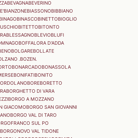
ZZA
BEVAGNA
BEVERINO
E'
BIANZONE
BIASSONO
BIBBIANO
BINAGO
BINASCO
BINETTO
BIOGLIO
SUSCHIO
BITETTO
BITONTO
ERA
BLESSAGNO
BLEVIO
BLUFI
OMNAGO
BOFFALORA D'ADDA
BENO
BOLGARE
BOLLATE
OLZANO .BOZEN.
ORTO
BONARCADO
BONASSOLA
MERSE
BONIFATI
BONITO
BORDOLANO
BORE
BORETTO
ERA
BORGHETTO DI VARA
ZZI
BORGO A MOZZANO
N GIACOMO
BORGO SAN GIOVANNI
NANO
BORGO VAL DI TARO
RGOFRANCO SUL PO
BORGONOVO VAL TIDONE