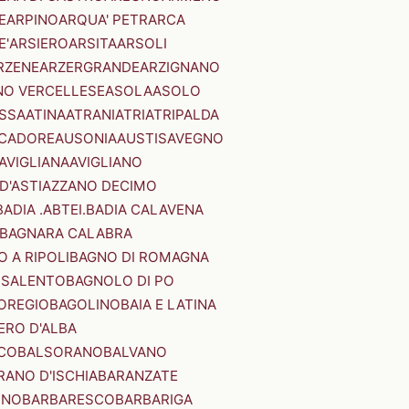
E
ARPINO
ARQUA' PETRARCA
E'
ARSIERO
ARSITA
ARSOLI
RZENE
ARZERGRANDE
ARZIGNANO
NO VERCELLESE
ASOLA
ASOLO
SSA
ATINA
ATRANI
ATRI
ATRIPALDA
 CADORE
AUSONIA
AUSTIS
AVEGNO
AVIGLIANA
AVIGLIANO
D'ASTI
AZZANO DECIMO
BADIA .ABTEI.
BADIA CALAVENA
BAGNARA CALABRA
 A RIPOLI
BAGNO DI ROMAGNA
 SALENTO
BAGNOLO DI PO
OREGIO
BAGOLINO
BAIA E LATINA
ERO D'ALBA
CO
BALSORANO
BALVANO
RANO D'ISCHIA
BARANZATE
INO
BARBARESCO
BARBARIGA