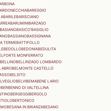
ARBONA
ARDONECCHIA
BAREGGIO
LA
BARILE
BARISCIANO
ARREA
BARUMINI
BARZAGO
BASIANO
BASICO'
BASIGLIO
ANO
BASSIANO
BASSIGNANA
IA TERME
BATTIFOLLO
LE
BEDOLLO
BEDONIA
BEDULITA
ELFORTE MONFERRATO
BELLINO
BELLINZAGO LOMBARDO
LABRO
BELMONTE CASTELLO
ASSO
BELSITO
ELVEGLIO
BELVI
BEMA
BENE LARIO
O
BERBENNO DI VALTELLINA
NTINO
BERGEGGI
BERGOLO
RTIOLO
BERTONICO
RMO
BESANA IN BRIANZA
BESANO