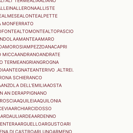
LI'
ALI' TERME
ALIA
ALIANO
ALLEIN
ALLERONA
ALLISTE
E
ALMESE
ALONTE
ALPETTE
A MONFERRATO
OFONTE
ALTOMONTE
ALTOPASCIO
NDOLA
AMANTEA
AMARO
O
AMOROSI
AMPEZZO
ANACAPRI
 MICCA
ANDRANO
ANDRATE
O TERME
ANGRI
ANGROGNA
OIA
ANTEGNATE
ANTERIVO .ALTREI.
RONA SCHIERANCO
A
ANZOLA DELL'EMILIA
AOSTA
N AN DER
APPIGNANO
RROSCIA
AQUILEIA
AQUILONIA
CEVIA
ARCHI
ARCIDOSSO
A
ARDAULI
ARDEA
ARDENNO
ENTERA
ARGUELLO
ARGUSTO
ARI
ENA DI CASTRO
ARLUNO
ARMENO