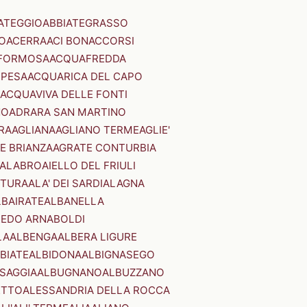
ATEGGIO
ABBIATEGRASSO
O
ACERRA
ACI BONACCORSI
FORMOSA
ACQUAFREDDA
PESA
ACQUARICA DEL CAPO
ACQUAVIVA DELLE FONTI
NO
ADRARA SAN MARTINO
RA
AGLIANA
AGLIANO TERME
AGLIE'
E BRIANZA
AGRATE CONTURBIA
CALABRO
AIELLO DEL FRIULI
STURA
ALA' DEI SARDI
ALAGNA
LBAIRATE
ALBANELLA
EDO ARNABOLDI
LA
ALBENGA
ALBERA LIGURE
BIATE
ALBIDONA
ALBIGNASEGO
SAGGIA
ALBUGNANO
ALBUZZANO
ETTO
ALESSANDRIA DELLA ROCCA