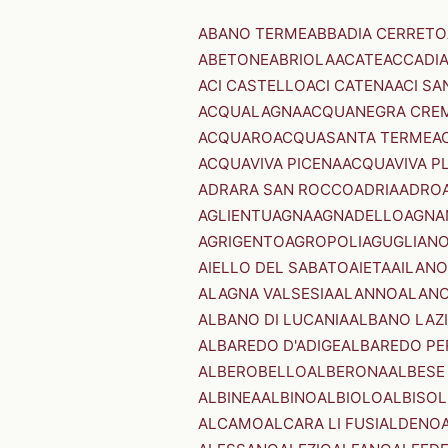
ABANO TERME
ABBADIA CERRETO
ABETONE
ABRIOLA
ACATE
ACCADI
ACI CASTELLO
ACI CATENA
ACI SA
ACQUALAGNA
ACQUANEGRA CRE
ACQUARO
ACQUASANTA TERME
A
ACQUAVIVA PICENA
ACQUAVIVA P
ADRARA SAN ROCCO
ADRIA
ADRO
AGLIENTU
AGNA
AGNADELLO
AGNA
AGRIGENTO
AGROPOLI
AGUGLIAN
AIELLO DEL SABATO
AIETA
AILANO
ALAGNA VALSESIA
ALANNO
ALANO
ALBANO DI LUCANIA
ALBANO LAZ
ALBAREDO D'ADIGE
ALBAREDO PE
ALBEROBELLO
ALBERONA
ALBESE
ALBINEA
ALBINO
ALBIOLO
ALBISOL
ALCAMO
ALCARA LI FUSI
ALDENO