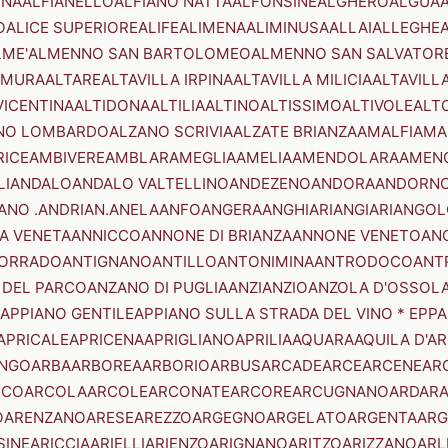
ENA
ALFIANELLO
ALFIANO NATTA
ALFONSINE
ALGHERO
ALGUA
A
O
ALICE SUPERIORE
ALIFE
ALIMENA
ALIMINUSA
ALLAI
ALLEGHE
LME'
ALMENNO SAN BARTOLOMEO
ALMENNO SAN SALVATOR
AMURA
ALTARE
ALTAVILLA IRPINA
ALTAVILLA MILICIA
ALTAVILL
VICENTINA
ALTIDONA
ALTILIA
ALTINO
ALTISSIMO
ALTIVOLE
ALT
NO LOMBARDO
ALZANO SCRIVIA
ALZATE BRIANZA
AMALFI
AMA
RICE
AMBIVERE
AMBLAR
AMEGLIA
AMELIA
AMENDOLARA
AMEN
LI
ANDALO
ANDALO VALTELLINO
ANDEZENO
ANDORA
ANDORNO
ANO .ANDRIAN.
ANELA
ANFO
ANGERA
ANGHIARI
ANGIARI
ANGOL
A VENETA
ANNICCO
ANNONE DI BRIANZA
ANNONE VENETO
AN
CORRADO
ANTIGNANO
ANTILLO
ANTONIMINA
ANTRODOCO
ANT
 DEL PARCO
ANZANO DI PUGLIA
ANZI
ANZIO
ANZOLA D'OSSOL
APPIANO GENTILE
APPIANO SULLA STRADA DEL VINO * EPPA
APRICALE
APRICENA
APRIGLIANO
APRILIA
AQUARA
AQUILA D'A
NGO
ARBA
ARBOREA
ARBORIO
ARBUS
ARCADE
ARCE
ARCENE
AR
RCO
ARCOLA
ARCOLE
ARCONATE
ARCORE
ARCUGNANO
ARDAR
O
ARENZANO
ARESE
AREZZO
ARGEGNO
ARGELATO
ARGENTA
ARG
SINE
ARICCIA
ARIELLI
ARIENZO
ARIGNANO
ARITZO
ARIZZANO
ARL