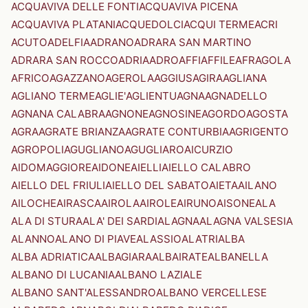
ACQUAVIVA DELLE FONTI
ACQUAVIVA PICENA
ACQUAVIVA PLATANI
ACQUEDOLCI
ACQUI TERME
ACRI
ACUTO
ADELFIA
ADRANO
ADRARA SAN MARTINO
ADRARA SAN ROCCO
ADRIA
ADRO
AFFI
AFFILE
AFRAGOLA
AFRICO
AGAZZANO
AGEROLA
AGGIUS
AGIRA
AGLIANA
AGLIANO TERME
AGLIE'
AGLIENTU
AGNA
AGNADELLO
AGNANA CALABRA
AGNONE
AGNOSINE
AGORDO
AGOSTA
AGRA
AGRATE BRIANZA
AGRATE CONTURBIA
AGRIGENTO
AGROPOLI
AGUGLIANO
AGUGLIARO
AICURZIO
AIDOMAGGIORE
AIDONE
AIELLI
AIELLO CALABRO
AIELLO DEL FRIULI
AIELLO DEL SABATO
AIETA
AILANO
AILOCHE
AIRASCA
AIROLA
AIROLE
AIRUNO
AISONE
ALA
ALA DI STURA
ALA' DEI SARDI
ALAGNA
ALAGNA VALSESIA
ALANNO
ALANO DI PIAVE
ALASSIO
ALATRI
ALBA
ALBA ADRIATICA
ALBAGIARA
ALBAIRATE
ALBANELLA
ALBANO DI LUCANIA
ALBANO LAZIALE
ALBANO SANT'ALESSANDRO
ALBANO VERCELLESE