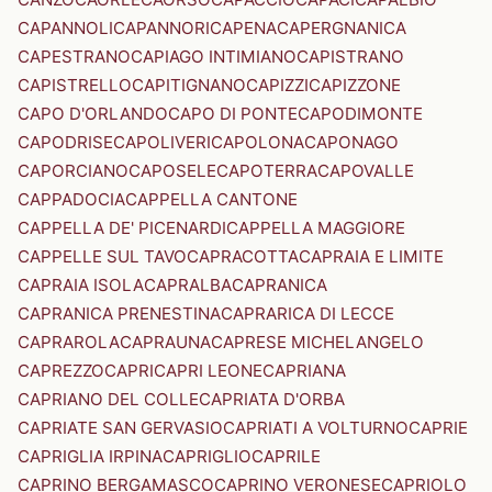
CAPANNOLI
CAPANNORI
CAPENA
CAPERGNANICA
CAPESTRANO
CAPIAGO INTIMIANO
CAPISTRANO
CAPISTRELLO
CAPITIGNANO
CAPIZZI
CAPIZZONE
CAPO D'ORLANDO
CAPO DI PONTE
CAPODIMONTE
CAPODRISE
CAPOLIVERI
CAPOLONA
CAPONAGO
CAPORCIANO
CAPOSELE
CAPOTERRA
CAPOVALLE
CAPPADOCIA
CAPPELLA CANTONE
CAPPELLA DE' PICENARDI
CAPPELLA MAGGIORE
CAPPELLE SUL TAVO
CAPRACOTTA
CAPRAIA E LIMITE
CAPRAIA ISOLA
CAPRALBA
CAPRANICA
CAPRANICA PRENESTINA
CAPRARICA DI LECCE
CAPRAROLA
CAPRAUNA
CAPRESE MICHELANGELO
CAPREZZO
CAPRI
CAPRI LEONE
CAPRIANA
CAPRIANO DEL COLLE
CAPRIATA D'ORBA
CAPRIATE SAN GERVASIO
CAPRIATI A VOLTURNO
CAPRIE
CAPRIGLIA IRPINA
CAPRIGLIO
CAPRILE
CAPRINO BERGAMASCO
CAPRINO VERONESE
CAPRIOLO