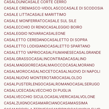
CASALDUNI
CASALE CORTE CERRO
CASALE CREMASCO-VIDOLASCO
CASALE DI SCODOSIA
CASALE LITTA
CASALE MARITTIMO
CASALE MONFERRATO
CASALE SUL SILE
CASALECCHIO DI RENO
CASALEGGIO BOIRO
CASALEGGIO NOVARA
CASALEONE
CASALETTO CEREDANO
CASALETTO DI SOPRA
CASALETTO LODIGIANO
CASALETTO SPARTANO
CASALETTO VAPRIO
CASALFIUMANESE
CASALGRANDE
CASALGRASSO
CASALINCONTRADA
CASALINO
CASALMAGGIORE
CASALMAIOCCO
CASALMORANO
CASALMORO
CASALNOCETO
CASALNUOVO DI NAPOLI
CASALNUOVO MONTEROTARO
CASALOLDO
CASALPUSTERLENGO
CASALROMANO
CASALSERUGO
CASALUCE
CASALVECCHIO DI PUGLIA
CASALVECCHIO SICULO
CASALVIERI
CASALVOLONE
CASALZUIGNO
CASAMARCIANO
CASAMASSIMA