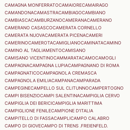
CAMAGNA MONFERRATO
CAMAIORE
CAMAIRAGO
CAMANDONA
CAMASTRA
CAMBIAGO
CAMBIANO
CAMBIASCA
CAMBURZANO
CAMERANA
CAMERANO
CAMERANO CASASCO
CAMERATA CORNELLO
CAMERATA NUOVA
CAMERATA PICENA
CAMERI
CAMERINO
CAMEROTA
CAMIGLIANO
CAMINATA
CAMINO
CAMINO AL TAGLIAMENTO
CAMISANO
CAMISANO VICENTINO
CAMMARATA
CAMO
CAMOGLI
CAMPAGNA
CAMPAGNA LUPIA
CAMPAGNANO DI ROMA
CAMPAGNATICO
CAMPAGNOLA CREMASCA
CAMPAGNOLA EMILIA
CAMPANA
CAMPARADA
CAMPEGINE
CAMPELLO SUL CLITUNNO
CAMPERTOGNO
CAMPI BISENZIO
CAMPI SALENTINA
CAMPIGLIA CERVO
CAMPIGLIA DEI BERICI
CAMPIGLIA MARITTIMA
CAMPIGLIONE FENILE
CAMPIONE D'ITALIA
CAMPITELLO DI FASSA
CAMPLI
CAMPO CALABRO
CAMPO DI GIOVE
CAMPO DI TRENS .FREIENFELD.