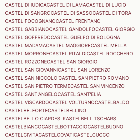
CASTEL DI IUDICA
CASTEL DI LAMA
CASTEL DI LUCIO
CASTEL DI SANGRO
CASTEL DI SASSO
CASTEL DI TORA
CASTEL FOCOGNANO
CASTEL FRENTANO
CASTEL GABBIANO
CASTEL GANDOLFO
CASTEL GIORGIO
CASTEL GOFFREDO
CASTEL GUELFO DI BOLOGNA
CASTEL MADAMA
CASTEL MAGGIORE
CASTEL MELLA
CASTEL MORRONE
CASTEL RITALDI
CASTEL ROCCHERO
CASTEL ROZZONE
CASTEL SAN GIORGIO
CASTEL SAN GIOVANNI
CASTEL SAN LORENZO
CASTEL SAN NICCOLO'
CASTEL SAN PIETRO ROMANO
CASTEL SAN PIETRO TERME
CASTEL SAN VINCENZO
CASTEL SANT'ANGELO
CASTEL SANT'ELIA
CASTEL VISCARDO
CASTEL VOLTURNO
CASTELBALDO
CASTELBELFORTE
CASTELBELLINO
CASTELBELLO CIARDES .KASTELBELL TSCHARS.
CASTELBIANCO
CASTELBOTTACCIO
CASTELBUONO
CASTELCIVITA
CASTELCOVATI
CASTELCUCCO