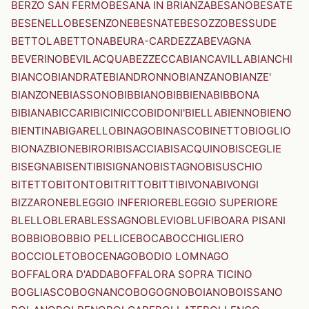
BERZO SAN FERMO
BESANA IN BRIANZA
BESANO
BESATE
BESENELLO
BESENZONE
BESNATE
BESOZZO
BESSUDE
BETTOLA
BETTONA
BEURA-CARDEZZA
BEVAGNA
BEVERINO
BEVILACQUA
BEZZECCA
BIANCAVILLA
BIANCHI
BIANCO
BIANDRATE
BIANDRONNO
BIANZANO
BIANZE'
BIANZONE
BIASSONO
BIBBIANO
BIBBIENA
BIBBONA
BIBIANA
BICCARI
BICINICCO
BIDONI'
BIELLA
BIENNO
BIENO
BIENTINA
BIGARELLO
BINAGO
BINASCO
BINETTO
BIOGLIO
BIONAZ
BIONE
BIRORI
BISACCIA
BISACQUINO
BISCEGLIE
BISEGNA
BISENTI
BISIGNANO
BISTAGNO
BISUSCHIO
BITETTO
BITONTO
BITRITTO
BITTI
BIVONA
BIVONGI
BIZZARONE
BLEGGIO INFERIORE
BLEGGIO SUPERIORE
BLELLO
BLERA
BLESSAGNO
BLEVIO
BLUFI
BOARA PISANI
BOBBIO
BOBBIO PELLICE
BOCA
BOCCHIGLIERO
BOCCIOLETO
BOCENAGO
BODIO LOMNAGO
BOFFALORA D'ADDA
BOFFALORA SOPRA TICINO
BOGLIASCO
BOGNANCO
BOGOGNO
BOIANO
BOISSANO