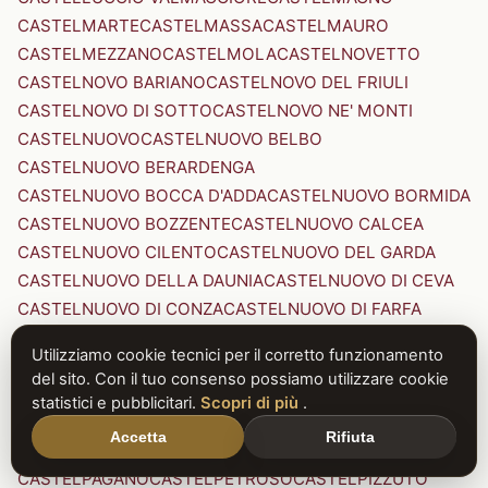
CASTELMARTE
CASTELMASSA
CASTELMAURO
CASTELMEZZANO
CASTELMOLA
CASTELNOVETTO
CASTELNOVO BARIANO
CASTELNOVO DEL FRIULI
CASTELNOVO DI SOTTO
CASTELNOVO NE' MONTI
CASTELNUOVO
CASTELNUOVO BELBO
CASTELNUOVO BERARDENGA
CASTELNUOVO BOCCA D'ADDA
CASTELNUOVO BORMIDA
CASTELNUOVO BOZZENTE
CASTELNUOVO CALCEA
CASTELNUOVO CILENTO
CASTELNUOVO DEL GARDA
CASTELNUOVO DELLA DAUNIA
CASTELNUOVO DI CEVA
CASTELNUOVO DI CONZA
CASTELNUOVO DI FARFA
CASTELNUOVO DI GARFAGNANA
Utilizziamo cookie tecnici per il corretto funzionamento
CASTELNUOVO DI PORTO
CASTELNUOVO DON BOSCO
del sito. Con il tuo consenso possiamo utilizzare cookie
CASTELNUOVO MAGRA
CASTELNUOVO NIGRA
statistici e pubblicitari.
Scopri di più
.
CASTELNUOVO PARANO
CASTELNUOVO RANGONE
Accetta
Rifiuta
CASTELNUOVO SCRIVIA
CASTELNUOVO VAL DI CECINA
CASTELPAGANO
CASTELPETROSO
CASTELPIZZUTO