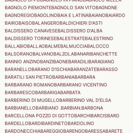
BAGNOLO PIEMONTE
BAGNOLO SAN VITO
BAGNONE
BAGNOREGIO
BAGOLINO
BAIA E LATINA
BAIANO
BAIARDO
BAIRO
BAISO
BALANGERO
BALDICHIERI D'ASTI
BALDISSERO CANAVESE
BALDISSERO D'ALBA
BALDISSERO TORINESE
BALESTRATE
BALESTRINO
BALLABIO
BALLAO
BALME
BALMUCCIA
BALOCCO
BALSORANO
BALVANO
BALZOLA
BANARI
BANCHETTE
BANNIO ANZINO
BANZI
BAONE
BARADILI
BARAGIANO
BARANELLO
BARANO D'ISCHIA
BARANZATE
BARASSO
BARATILI SAN PIETRO
BARBANIA
BARBARA
BARBARANO ROMANO
BARBARANO VICENTINO
BARBARESCO
BARBARIGA
BARBATA
BARBERINO DI MUGELLO
BARBERINO VAL D'ELSA
BARBIANELLO
BARBIANO .BARBIAN.
BARBONA
BARCELLONA POZZO DI GOTTO
BARCHI
BARCIS
BARD
BARDELLO
BARDI
BARDINETO
BARDOLINO
BARDONECCHIA
BAREGGIO
BARENGO
BARESSA
BARETE