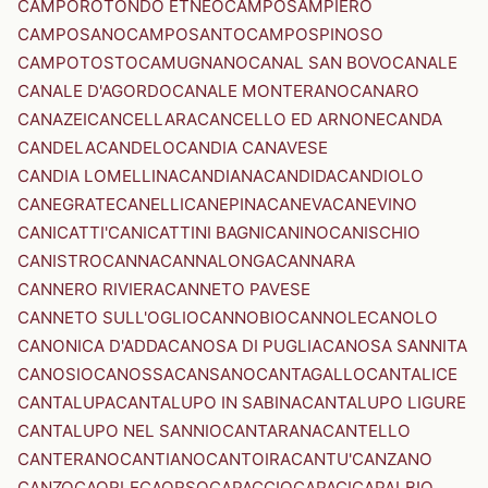
CAMPOROTONDO ETNEO
CAMPOSAMPIERO
CAMPOSANO
CAMPOSANTO
CAMPOSPINOSO
CAMPOTOSTO
CAMUGNANO
CANAL SAN BOVO
CANALE
CANALE D'AGORDO
CANALE MONTERANO
CANARO
CANAZEI
CANCELLARA
CANCELLO ED ARNONE
CANDA
CANDELA
CANDELO
CANDIA CANAVESE
CANDIA LOMELLINA
CANDIANA
CANDIDA
CANDIOLO
CANEGRATE
CANELLI
CANEPINA
CANEVA
CANEVINO
CANICATTI'
CANICATTINI BAGNI
CANINO
CANISCHIO
CANISTRO
CANNA
CANNALONGA
CANNARA
CANNERO RIVIERA
CANNETO PAVESE
CANNETO SULL'OGLIO
CANNOBIO
CANNOLE
CANOLO
CANONICA D'ADDA
CANOSA DI PUGLIA
CANOSA SANNITA
CANOSIO
CANOSSA
CANSANO
CANTAGALLO
CANTALICE
CANTALUPA
CANTALUPO IN SABINA
CANTALUPO LIGURE
CANTALUPO NEL SANNIO
CANTARANA
CANTELLO
CANTERANO
CANTIANO
CANTOIRA
CANTU'
CANZANO
CANZO
CAORLE
CAORSO
CAPACCIO
CAPACI
CAPALBIO