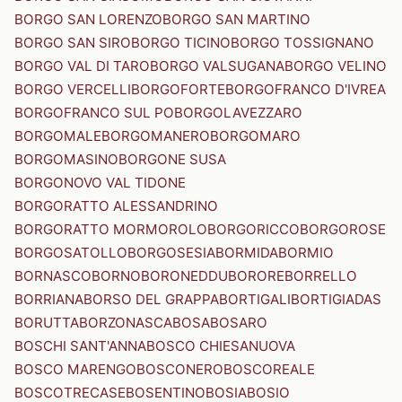
BORGO SAN LORENZO
BORGO SAN MARTINO
BORGO SAN SIRO
BORGO TICINO
BORGO TOSSIGNANO
BORGO VAL DI TARO
BORGO VALSUGANA
BORGO VELINO
BORGO VERCELLI
BORGOFORTE
BORGOFRANCO D'IVREA
BORGOFRANCO SUL PO
BORGOLAVEZZARO
BORGOMALE
BORGOMANERO
BORGOMARO
BORGOMASINO
BORGONE SUSA
BORGONOVO VAL TIDONE
BORGORATTO ALESSANDRINO
BORGORATTO MORMOROLO
BORGORICCO
BORGOROSE
BORGOSATOLLO
BORGOSESIA
BORMIDA
BORMIO
BORNASCO
BORNO
BORONEDDU
BORORE
BORRELLO
BORRIANA
BORSO DEL GRAPPA
BORTIGALI
BORTIGIADAS
BORUTTA
BORZONASCA
BOSA
BOSARO
BOSCHI SANT'ANNA
BOSCO CHIESANUOVA
BOSCO MARENGO
BOSCONERO
BOSCOREALE
BOSCOTRECASE
BOSENTINO
BOSIA
BOSIO