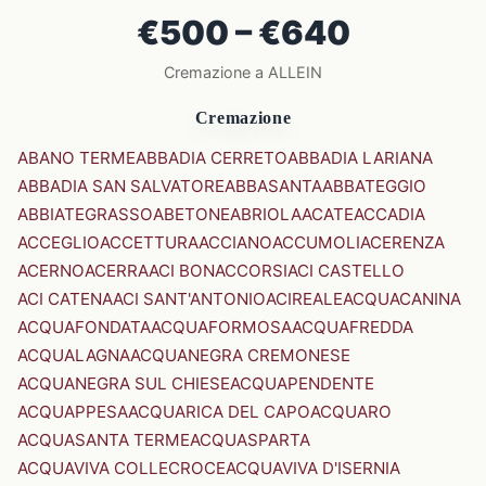
€500 – €640
Cremazione a ALLEIN
Cremazione
ABANO TERME
ABBADIA CERRETO
ABBADIA LARIANA
ABBADIA SAN SALVATORE
ABBASANTA
ABBATEGGIO
ABBIATEGRASSO
ABETONE
ABRIOLA
ACATE
ACCADIA
ACCEGLIO
ACCETTURA
ACCIANO
ACCUMOLI
ACERENZA
ACERNO
ACERRA
ACI BONACCORSI
ACI CASTELLO
ACI CATENA
ACI SANT'ANTONIO
ACIREALE
ACQUACANINA
ACQUAFONDATA
ACQUAFORMOSA
ACQUAFREDDA
ACQUALAGNA
ACQUANEGRA CREMONESE
ACQUANEGRA SUL CHIESE
ACQUAPENDENTE
ACQUAPPESA
ACQUARICA DEL CAPO
ACQUARO
ACQUASANTA TERME
ACQUASPARTA
ACQUAVIVA COLLECROCE
ACQUAVIVA D'ISERNIA