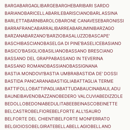
BARGA
BARGAGLI
BARGE
BARGHE
BARI
BARI SARDO
BARIANO
BARICELLA
BARILE
BARISCIANO
BARLASSINA
BARLETTA
BARNI
BAROLO
BARONE CANAVESE
BARONISSI
BARRAFRANCA
BARRALI
BARREA
BARUMINI
BARZAGO
BARZANA
BARZANO'
BARZIO
BASALUZZO
BASCAPE'
BASCHI
BASCIANO
BASELGA DI PINE'
BASELICE
BASIANO
BASICO'
BASIGLIO
BASILIANO
BASSANO BRESCIANO
BASSANO DEL GRAPPA
BASSANO IN TEVERINA
BASSANO ROMANO
BASSIANO
BASSIGNANA
BASTIA MONDOVI'
BASTIA UMBRA
BASTIDA DE' DOSSI
BASTIDA PANCARANA
BASTIGLIA
BATTAGLIA TERME
BATTIFOLLO
BATTIPAGLIA
BATTUDA
BAUCINA
BAULADU
BAUNEI
BAVENO
BAZZANO
BEDERO VALCUVIA
BEDIZZOLE
BEDOLLO
BEDONIA
BEDULITA
BEE
BEINASCO
BEINETTE
BELCASTRO
BELFIORE
BELFORTE ALL'ISAURO
BELFORTE DEL CHIENTI
BELFORTE MONFERRATO
BELGIOIOSO
BELGIRATE
BELLA
BELLAGIO
BELLANO