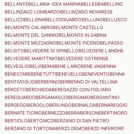
BELLANTE
BELLARIA-IGEA MARINA
BELLEGRA
BELLINO
BELLINZAGO LOMBARDO
BELLINZAGO NOVARESE
BELLIZZI
BELLONA
BELLOSGUARDO
BELLUNO
BELLUSCO
BELMONTE CALABRO
BELMONTE CASTELLO
BELMONTE DEL SANNIO
BELMONTE IN SABINA
BELMONTE MEZZAGNO
BELMONTE PICENO
BELPASSO
BELSITO
BELVEDERE DI SPINELLO
BELVEDERE LANGHE
BELVEDERE MARITTIMO
BELVEDERE OSTRENSE
BELVEGLIO
BELVI
BEMA
BENE LARIO
BENE VAGIENNA
BENESTARE
BENETUTTI
BENEVELLO
BENEVENTO
BENNA
BENTIVOGLIO
BERBENNO
BERBENNO DI VALTELLINA
BERCETO
BERCHIDDA
BEREGAZZO CON FIGLIARO
BEREGUARDO
BERGAMASCO
BERGAMO
BERGANTINO
BERGEGGI
BERGOLO
BERLINGO
BERNALDA
BERNAREGGIO
BERNATE TICINO
BERNEZZO
BERRA
BERSONE
BERTINORO
BERTIOLO
BERTONICO
BERZANO DI SAN PIETRO
BERZANO DI TORTONA
BERZO DEMO
BERZO INFERIORE