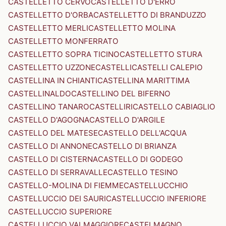
CASTELLETTO CERVO
CASTELLETTO D'ERRO
CASTELLETTO D'ORBA
CASTELLETTO DI BRANDUZZO
CASTELLETTO MERLI
CASTELLETTO MOLINA
CASTELLETTO MONFERRATO
CASTELLETTO SOPRA TICINO
CASTELLETTO STURA
CASTELLETTO UZZONE
CASTELLI
CASTELLI CALEPIO
CASTELLINA IN CHIANTI
CASTELLINA MARITTIMA
CASTELLINALDO
CASTELLINO DEL BIFERNO
CASTELLINO TANARO
CASTELLIRI
CASTELLO CABIAGLIO
CASTELLO D'AGOGNA
CASTELLO D'ARGILE
CASTELLO DEL MATESE
CASTELLO DELL'ACQUA
CASTELLO DI ANNONE
CASTELLO DI BRIANZA
CASTELLO DI CISTERNA
CASTELLO DI GODEGO
CASTELLO DI SERRAVALLE
CASTELLO TESINO
CASTELLO-MOLINA DI FIEMME
CASTELLUCCHIO
CASTELLUCCIO DEI SAURI
CASTELLUCCIO INFERIORE
CASTELLUCCIO SUPERIORE
CASTELLUCCIO VALMAGGIORE
CASTELMAGNO