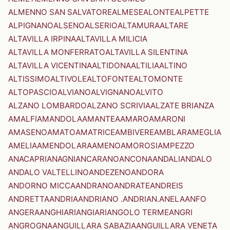
ALMENNO SAN SALVATORE
ALMESE
ALONTE
ALPETTE
ALPIGNANO
ALSENO
ALSERIO
ALTAMURA
ALTARE
ALTAVILLA IRPINA
ALTAVILLA MILICIA
ALTAVILLA MONFERRATO
ALTAVILLA SILENTINA
ALTAVILLA VICENTINA
ALTIDONA
ALTILIA
ALTINO
ALTISSIMO
ALTIVOLE
ALTOFONTE
ALTOMONTE
ALTOPASCIO
ALVIANO
ALVIGNANO
ALVITO
ALZANO LOMBARDO
ALZANO SCRIVIA
ALZATE BRIANZA
AMALFI
AMANDOLA
AMANTEA
AMARO
AMARONI
AMASENO
AMATO
AMATRICE
AMBIVERE
AMBLAR
AMEGLIA
AMELIA
AMENDOLARA
AMENO
AMOROSI
AMPEZZO
ANACAPRI
ANAGNI
ANCARANO
ANCONA
ANDALI
ANDALO
ANDALO VALTELLINO
ANDEZENO
ANDORA
ANDORNO MICCA
ANDRANO
ANDRATE
ANDREIS
ANDRETTA
ANDRIA
ANDRIANO .ANDRIAN.
ANELA
ANFO
ANGERA
ANGHIARI
ANGIARI
ANGOLO TERME
ANGRI
ANGROGNA
ANGUILLARA SABAZIA
ANGUILLARA VENETA