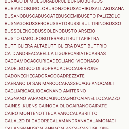
BURAGO DI MOLGORA
BURCEI
BURGIO
BURGOS
BURIASCO
BUROLO
BURONZO
BUSACHI
BUSALLA
BUSANA
BUSANO
BUSCA
BUSCATE
BUSCEMI
BUSETO PALIZZOLO
BUSNAGO
BUSSERO
BUSSETO
BUSSI SUL TIRINO
BUSSO
BUSSOLENGO
BUSSOLENO
BUSTO ARSIZIO
BUSTO GAROLFO
BUTERA
BUTI
BUTTAPIETRA
BUTTIGLIERA ALTA
BUTTIGLIERA D'ASTI
BUTTRIO
CA' D'ANDREA
CABELLA LIGURE
CABIATE
CABRAS
CACCAMO
CACCURI
CADEGLIANO-VICONAGO
CADELBOSCO DI SOPRA
CADEO
CADERZONE
CADONEGHE
CADORAGO
CADREZZATE
CAERANO DI SAN MARCO
CAFASSE
CAGGIANO
CAGLI
CAGLIARI
CAGLIO
CAGNANO AMITERNO
CAGNANO VARANO
CAGNO
CAGNO'
CAIANELLO
CAIAZZO
CAINES .KUENS.
CAINO
CAIOLO
CAIRANO
CAIRATE
CAIRO MONTENOTTE
CAIVANO
CALABRITTO
CALALZO DI CADORE
CALAMANDRANA
CALAMONACI
CALANGIANUS
CALANNA
CALASCA-CASTIGLIONE