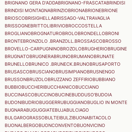
BRIGNANO GERA D'ADDA
BRIGNANO-FRASCATA
BRINDISI
BRINDISI MONTAGNA
BRINZIO
BRIONA
BRIONE
BRIONE
BRIOSCO
BRISIGHELLA
BRISSAGO-VALTRAVAGLIA
BRISSOGNE
BRITTOLI
BRIVIO
BROCCOSTELLA
BROGLIANO
BROGNATURO
BROLO
BRONDELLO
BRONI
BRONTE
BRONZOLO .BRANZOLL.
BROSSASCO
BROSSO
BROVELLO-CARPUGNINO
BROZOLO
BRUGHERIO
BRUGINE
BRUGNATO
BRUGNERA
BRUINO
BRUMANO
BRUNATE
BRUNELLO
BRUNICO .BRUNECK.
BRUNO
BRUSAPORTO
BRUSASCO
BRUSCIANO
BRUSIMPIANO
BRUSNENGO
BRUSSON
BRUZOLO
BRUZZANO ZEFFIRIO
BUBBIANO
BUBBIO
BUCCHERI
BUCCHIANICO
BUCCIANO
BUCCINASCO
BUCCINO
BUCINE
BUDDUSO'
BUDOIA
BUDONI
BUDRIO
BUGGERRU
BUGGIANO
BUGLIO IN MONTE
BUGNARA
BUGUGGIATE
BUJA
BULCIAGO
BULGAROGRASSO
BULTEI
BULZI
BUONABITACOLO
BUONALBERGO
BUONCONVENTO
BUONVICINO