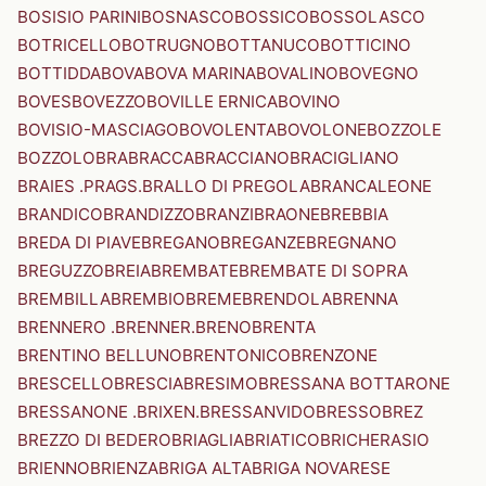
BOSISIO PARINI
BOSNASCO
BOSSICO
BOSSOLASCO
BOTRICELLO
BOTRUGNO
BOTTANUCO
BOTTICINO
BOTTIDDA
BOVA
BOVA MARINA
BOVALINO
BOVEGNO
BOVES
BOVEZZO
BOVILLE ERNICA
BOVINO
BOVISIO-MASCIAGO
BOVOLENTA
BOVOLONE
BOZZOLE
BOZZOLO
BRA
BRACCA
BRACCIANO
BRACIGLIANO
BRAIES .PRAGS.
BRALLO DI PREGOLA
BRANCALEONE
BRANDICO
BRANDIZZO
BRANZI
BRAONE
BREBBIA
BREDA DI PIAVE
BREGANO
BREGANZE
BREGNANO
BREGUZZO
BREIA
BREMBATE
BREMBATE DI SOPRA
BREMBILLA
BREMBIO
BREME
BRENDOLA
BRENNA
BRENNERO .BRENNER.
BRENO
BRENTA
BRENTINO BELLUNO
BRENTONICO
BRENZONE
BRESCELLO
BRESCIA
BRESIMO
BRESSANA BOTTARONE
BRESSANONE .BRIXEN.
BRESSANVIDO
BRESSO
BREZ
BREZZO DI BEDERO
BRIAGLIA
BRIATICO
BRICHERASIO
BRIENNO
BRIENZA
BRIGA ALTA
BRIGA NOVARESE