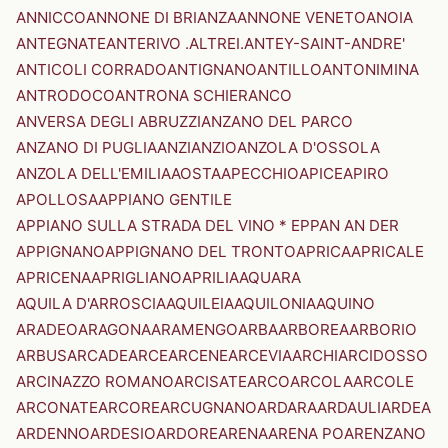
ANNICCO
ANNONE DI BRIANZA
ANNONE VENETO
ANOIA
ANTEGNATE
ANTERIVO .ALTREI.
ANTEY-SAINT-ANDRE'
ANTICOLI CORRADO
ANTIGNANO
ANTILLO
ANTONIMINA
ANTRODOCO
ANTRONA SCHIERANCO
ANVERSA DEGLI ABRUZZI
ANZANO DEL PARCO
ANZANO DI PUGLIA
ANZI
ANZIO
ANZOLA D'OSSOLA
ANZOLA DELL'EMILIA
AOSTA
APECCHIO
APICE
APIRO
APOLLOSA
APPIANO GENTILE
APPIANO SULLA STRADA DEL VINO * EPPAN AN DER
APPIGNANO
APPIGNANO DEL TRONTO
APRICA
APRICALE
APRICENA
APRIGLIANO
APRILIA
AQUARA
AQUILA D'ARROSCIA
AQUILEIA
AQUILONIA
AQUINO
ARADEO
ARAGONA
ARAMENGO
ARBA
ARBOREA
ARBORIO
ARBUS
ARCADE
ARCE
ARCENE
ARCEVIA
ARCHI
ARCIDOSSO
ARCINAZZO ROMANO
ARCISATE
ARCO
ARCOLA
ARCOLE
ARCONATE
ARCORE
ARCUGNANO
ARDARA
ARDAULI
ARDEA
ARDENNO
ARDESIO
ARDORE
ARENA
ARENA PO
ARENZANO