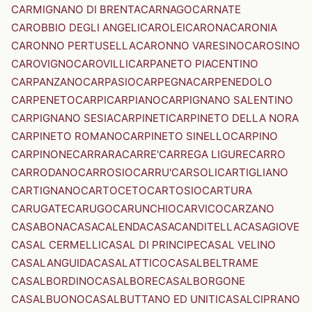
CARMIGNANO DI BRENTA
CARNAGO
CARNATE
CAROBBIO DEGLI ANGELI
CAROLEI
CARONA
CARONIA
CARONNO PERTUSELLA
CARONNO VARESINO
CAROSINO
CAROVIGNO
CAROVILLI
CARPANETO PIACENTINO
CARPANZANO
CARPASIO
CARPEGNA
CARPENEDOLO
CARPENETO
CARPI
CARPIANO
CARPIGNANO SALENTINO
CARPIGNANO SESIA
CARPINETI
CARPINETO DELLA NORA
CARPINETO ROMANO
CARPINETO SINELLO
CARPINO
CARPINONE
CARRARA
CARRE'
CARREGA LIGURE
CARRO
CARRODANO
CARROSIO
CARRU'
CARSOLI
CARTIGLIANO
CARTIGNANO
CARTOCETO
CARTOSIO
CARTURA
CARUGATE
CARUGO
CARUNCHIO
CARVICO
CARZANO
CASABONA
CASACALENDA
CASACANDITELLA
CASAGIOVE
CASAL CERMELLI
CASAL DI PRINCIPE
CASAL VELINO
CASALANGUIDA
CASALATTICO
CASALBELTRAME
CASALBORDINO
CASALBORE
CASALBORGONE
CASALBUONO
CASALBUTTANO ED UNITI
CASALCIPRANO