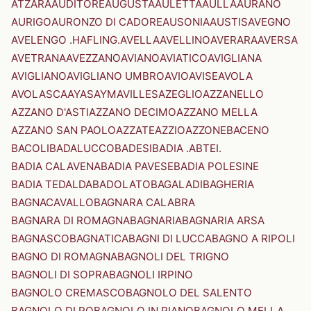
ATZARA
AUDITORE
AUGUSTA
AULETTA
AULLA
AURANO
AURIGO
AURONZO DI CADORE
AUSONIA
AUSTIS
AVEGNO
AVELENGO .HAFLING.
AVELLA
AVELLINO
AVERARA
AVERSA
AVETRANA
AVEZZANO
AVIANO
AVIATICO
AVIGLIANA
AVIGLIANO
AVIGLIANO UMBRO
AVIO
AVISE
AVOLA
AVOLASCA
AYAS
AYMAVILLES
AZEGLIO
AZZANELLO
AZZANO D'ASTI
AZZANO DECIMO
AZZANO MELLA
AZZANO SAN PAOLO
AZZATE
AZZIO
AZZONE
BACENO
BACOLI
BADALUCCO
BADESI
BADIA .ABTEI.
BADIA CALAVENA
BADIA PAVESE
BADIA POLESINE
BADIA TEDALDA
BADOLATO
BAGALADI
BAGHERIA
BAGNACAVALLO
BAGNARA CALABRA
BAGNARA DI ROMAGNA
BAGNARIA
BAGNARIA ARSA
BAGNASCO
BAGNATICA
BAGNI DI LUCCA
BAGNO A RIPOLI
BAGNO DI ROMAGNA
BAGNOLI DEL TRIGNO
BAGNOLI DI SOPRA
BAGNOLI IRPINO
BAGNOLO CREMASCO
BAGNOLO DEL SALENTO
BAGNOLO DI PO
BAGNOLO IN PIANO
BAGNOLO MELLA