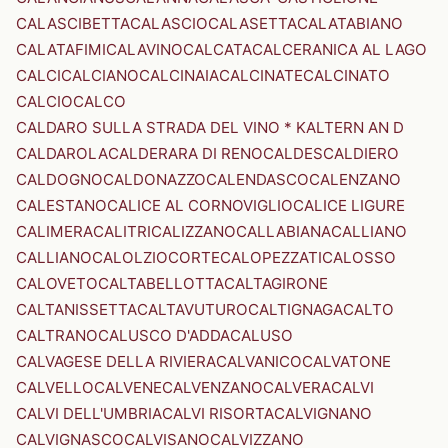
CALASCIBETTA
CALASCIO
CALASETTA
CALATABIANO
CALATAFIMI
CALAVINO
CALCATA
CALCERANICA AL LAGO
CALCI
CALCIANO
CALCINAIA
CALCINATE
CALCINATO
CALCIO
CALCO
CALDARO SULLA STRADA DEL VINO * KALTERN AN D
CALDAROLA
CALDERARA DI RENO
CALDES
CALDIERO
CALDOGNO
CALDONAZZO
CALENDASCO
CALENZANO
CALESTANO
CALICE AL CORNOVIGLIO
CALICE LIGURE
CALIMERA
CALITRI
CALIZZANO
CALLABIANA
CALLIANO
CALLIANO
CALOLZIOCORTE
CALOPEZZATI
CALOSSO
CALOVETO
CALTABELLOTTA
CALTAGIRONE
CALTANISSETTA
CALTAVUTURO
CALTIGNAGA
CALTO
CALTRANO
CALUSCO D'ADDA
CALUSO
CALVAGESE DELLA RIVIERA
CALVANICO
CALVATONE
CALVELLO
CALVENE
CALVENZANO
CALVERA
CALVI
CALVI DELL'UMBRIA
CALVI RISORTA
CALVIGNANO
CALVIGNASCO
CALVISANO
CALVIZZANO