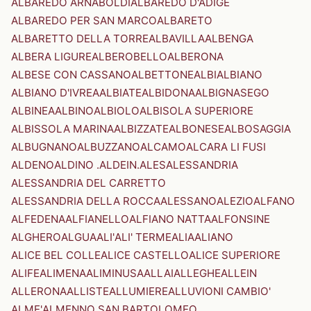
ALBAREDO ARNABOLDI
ALBAREDO D'ADIGE
ALBAREDO PER SAN MARCO
ALBARETO
ALBARETTO DELLA TORRE
ALBAVILLA
ALBENGA
ALBERA LIGURE
ALBEROBELLO
ALBERONA
ALBESE CON CASSANO
ALBETTONE
ALBI
ALBIANO
ALBIANO D'IVREA
ALBIATE
ALBIDONA
ALBIGNASEGO
ALBINEA
ALBINO
ALBIOLO
ALBISOLA SUPERIORE
ALBISSOLA MARINA
ALBIZZATE
ALBONESE
ALBOSAGGIA
ALBUGNANO
ALBUZZANO
ALCAMO
ALCARA LI FUSI
ALDENO
ALDINO .ALDEIN.
ALES
ALESSANDRIA
ALESSANDRIA DEL CARRETTO
ALESSANDRIA DELLA ROCCA
ALESSANO
ALEZIO
ALFANO
ALFEDENA
ALFIANELLO
ALFIANO NATTA
ALFONSINE
ALGHERO
ALGUA
ALI'
ALI' TERME
ALIA
ALIANO
ALICE BEL COLLE
ALICE CASTELLO
ALICE SUPERIORE
ALIFE
ALIMENA
ALIMINUSA
ALLAI
ALLEGHE
ALLEIN
ALLERONA
ALLISTE
ALLUMIERE
ALLUVIONI CAMBIO'
ALME'
ALMENNO SAN BARTOLOMEO