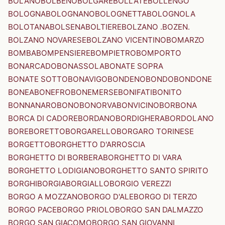
BOLANO
BOLBENO
BOLGARE
BOLLATE
BOLLENGO
BOLOGNA
BOLOGNANO
BOLOGNETTA
BOLOGNOLA
BOLOTANA
BOLSENA
BOLTIERE
BOLZANO .BOZEN.
BOLZANO NOVARESE
BOLZANO VICENTINO
BOMARZO
BOMBA
BOMPENSIERE
BOMPIETRO
BOMPORTO
BONARCADO
BONASSOLA
BONATE SOPRA
BONATE SOTTO
BONAVIGO
BONDENO
BONDO
BONDONE
BONEA
BONEFRO
BONEMERSE
BONIFATI
BONITO
BONNANARO
BONO
BONORVA
BONVICINO
BORBONA
BORCA DI CADORE
BORDANO
BORDIGHERA
BORDOLANO
BORE
BORETTO
BORGARELLO
BORGARO TORINESE
BORGETTO
BORGHETTO D'ARROSCIA
BORGHETTO DI BORBERA
BORGHETTO DI VARA
BORGHETTO LODIGIANO
BORGHETTO SANTO SPIRITO
BORGHI
BORGIA
BORGIALLO
BORGIO VEREZZI
BORGO A MOZZANO
BORGO D'ALE
BORGO DI TERZO
BORGO PACE
BORGO PRIOLO
BORGO SAN DALMAZZO
BORGO SAN GIACOMO
BORGO SAN GIOVANNI