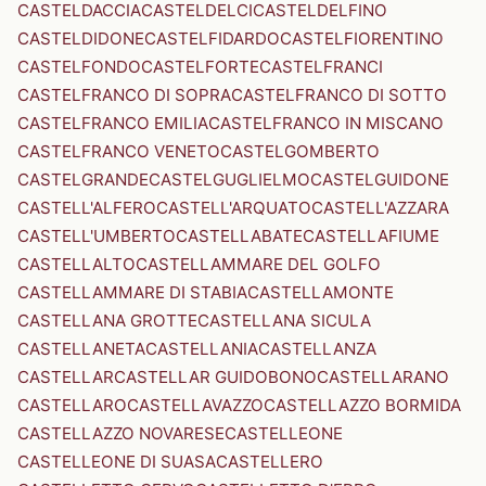
CASTELDACCIA
CASTELDELCI
CASTELDELFINO
CASTELDIDONE
CASTELFIDARDO
CASTELFIORENTINO
CASTELFONDO
CASTELFORTE
CASTELFRANCI
CASTELFRANCO DI SOPRA
CASTELFRANCO DI SOTTO
CASTELFRANCO EMILIA
CASTELFRANCO IN MISCANO
CASTELFRANCO VENETO
CASTELGOMBERTO
CASTELGRANDE
CASTELGUGLIELMO
CASTELGUIDONE
CASTELL'ALFERO
CASTELL'ARQUATO
CASTELL'AZZARA
CASTELL'UMBERTO
CASTELLABATE
CASTELLAFIUME
CASTELLALTO
CASTELLAMMARE DEL GOLFO
CASTELLAMMARE DI STABIA
CASTELLAMONTE
CASTELLANA GROTTE
CASTELLANA SICULA
CASTELLANETA
CASTELLANIA
CASTELLANZA
CASTELLAR
CASTELLAR GUIDOBONO
CASTELLARANO
CASTELLARO
CASTELLAVAZZO
CASTELLAZZO BORMIDA
CASTELLAZZO NOVARESE
CASTELLEONE
CASTELLEONE DI SUASA
CASTELLERO