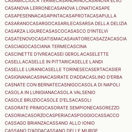
CASAMICCIOLA TERME
CASANDRINO
CASANOVA ELVO
CASANOVA LERRONE
CASANOVA LONATI
CASAPE
CASAPESENNA
CASAPINTA
CASAPROTA
CASAPULLA
CASARANO
CASARGO
CASARILE
CASARSA DELLA DELIZIA
CASARZA LIGURE
CASASCO
CASASCO D'INTELVI
CASATENOVO
CASATISMA
CASAVATORE
CASAZZA
CASCIA
CASCIAGO
CASCIANA TERME
CASCINA
CASCINETTE D'IVREA
CASEI GEROLA
CASELETTE
CASELLA
CASELLE IN PITTARI
CASELLE LANDI
CASELLE LURANI
CASELLE TORINESE
CASERTA
CASIER
CASIGNANA
CASINA
CASIRATE D'ADDA
CASLINO D'ERBA
CASNATE CON BERNATE
CASNIGO
CASOLA DI NAPOLI
CASOLA IN LUNIGIANA
CASOLA VALSENIO
CASOLE BRUZIO
CASOLE D'ELSA
CASOLI
CASORATE PRIMO
CASORATE SEMPIONE
CASOREZZO
CASORIA
CASORZO
CASPERIA
CASPOGGIO
CASSACCO
CASSAGO BRIANZA
CASSANO ALLO IONIO
CASSANO D'ADDA
CASSANO DELLE MURGE