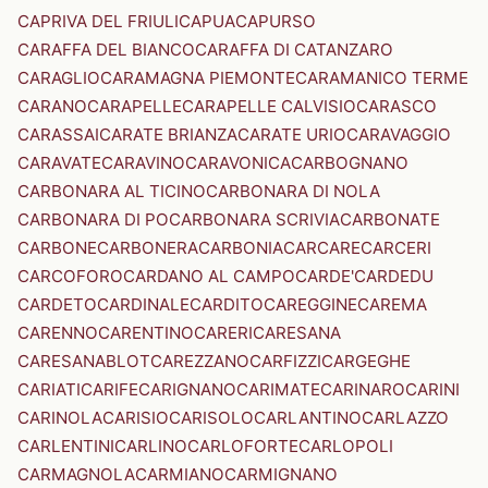
CAPRIVA DEL FRIULI
CAPUA
CAPURSO
CARAFFA DEL BIANCO
CARAFFA DI CATANZARO
CARAGLIO
CARAMAGNA PIEMONTE
CARAMANICO TERME
CARANO
CARAPELLE
CARAPELLE CALVISIO
CARASCO
CARASSAI
CARATE BRIANZA
CARATE URIO
CARAVAGGIO
CARAVATE
CARAVINO
CARAVONICA
CARBOGNANO
CARBONARA AL TICINO
CARBONARA DI NOLA
CARBONARA DI PO
CARBONARA SCRIVIA
CARBONATE
CARBONE
CARBONERA
CARBONIA
CARCARE
CARCERI
CARCOFORO
CARDANO AL CAMPO
CARDE'
CARDEDU
CARDETO
CARDINALE
CARDITO
CAREGGINE
CAREMA
CARENNO
CARENTINO
CARERI
CARESANA
CARESANABLOT
CAREZZANO
CARFIZZI
CARGEGHE
CARIATI
CARIFE
CARIGNANO
CARIMATE
CARINARO
CARINI
CARINOLA
CARISIO
CARISOLO
CARLANTINO
CARLAZZO
CARLENTINI
CARLINO
CARLOFORTE
CARLOPOLI
CARMAGNOLA
CARMIANO
CARMIGNANO