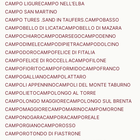
CAMPO LIGURE
CAMPO NELL'ELBA
CAMPO SAN MARTINO
CAMPO TURES .SAND IN TAUFERS.
CAMPOBASSO
CAMPOBELLO DI LICATA
CAMPOBELLO DI MAZARA
CAMPOCHIARO
CAMPODARSEGO
CAMPODENNO
CAMPODIMELE
CAMPODIPIETRA
CAMPODOLCINO
CAMPODORO
CAMPOFELICE DI FITALIA
CAMPOFELICE DI ROCCELLA
CAMPOFILONE
CAMPOFIORITO
CAMPOFORMIDO
CAMPOFRANCO
CAMPOGALLIANO
CAMPOLATTARO
CAMPOLI APPENNINO
CAMPOLI DEL MONTE TABURNO
CAMPOLIETO
CAMPOLONGO AL TORRE
CAMPOLONGO MAGGIORE
CAMPOLONGO SUL BRENTA
CAMPOMAGGIORE
CAMPOMARINO
CAMPOMORONE
CAMPONOGARA
CAMPORA
CAMPOREALE
CAMPORGIANO
CAMPOROSSO
CAMPOROTONDO DI FIASTRONE