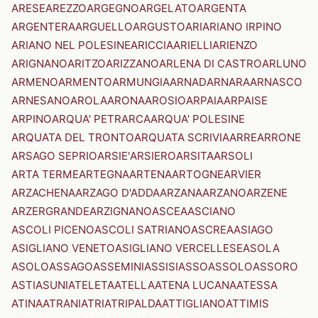
ARESE
AREZZO
ARGEGNO
ARGELATO
ARGENTA
ARGENTERA
ARGUELLO
ARGUSTO
ARI
ARIANO IRPINO
ARIANO NEL POLESINE
ARICCIA
ARIELLI
ARIENZO
ARIGNANO
ARITZO
ARIZZANO
ARLENA DI CASTRO
ARLUNO
ARMENO
ARMENTO
ARMUNGIA
ARNAD
ARNARA
ARNASCO
ARNESANO
AROLA
ARONA
AROSIO
ARPAIA
ARPAISE
ARPINO
ARQUA' PETRARCA
ARQUA' POLESINE
ARQUATA DEL TRONTO
ARQUATA SCRIVIA
ARRE
ARRONE
ARSAGO SEPRIO
ARSIE'
ARSIERO
ARSITA
ARSOLI
ARTA TERME
ARTEGNA
ARTENA
ARTOGNE
ARVIER
ARZACHENA
ARZAGO D'ADDA
ARZANA
ARZANO
ARZENE
ARZERGRANDE
ARZIGNANO
ASCEA
ASCIANO
ASCOLI PICENO
ASCOLI SATRIANO
ASCREA
ASIAGO
ASIGLIANO VENETO
ASIGLIANO VERCELLESE
ASOLA
ASOLO
ASSAGO
ASSEMINI
ASSISI
ASSO
ASSOLO
ASSORO
ASTI
ASUNI
ATELETA
ATELLA
ATENA LUCANA
ATESSA
ATINA
ATRANI
ATRI
ATRIPALDA
ATTIGLIANO
ATTIMIS