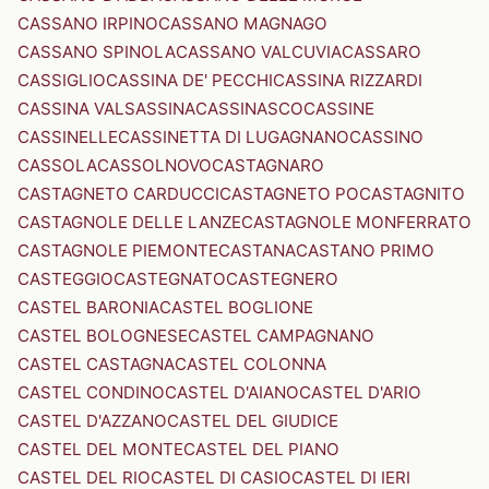
CASSANO IRPINO
CASSANO MAGNAGO
CASSANO SPINOLA
CASSANO VALCUVIA
CASSARO
CASSIGLIO
CASSINA DE' PECCHI
CASSINA RIZZARDI
CASSINA VALSASSINA
CASSINASCO
CASSINE
CASSINELLE
CASSINETTA DI LUGAGNANO
CASSINO
CASSOLA
CASSOLNOVO
CASTAGNARO
CASTAGNETO CARDUCCI
CASTAGNETO PO
CASTAGNITO
CASTAGNOLE DELLE LANZE
CASTAGNOLE MONFERRATO
CASTAGNOLE PIEMONTE
CASTANA
CASTANO PRIMO
CASTEGGIO
CASTEGNATO
CASTEGNERO
CASTEL BARONIA
CASTEL BOGLIONE
CASTEL BOLOGNESE
CASTEL CAMPAGNANO
CASTEL CASTAGNA
CASTEL COLONNA
CASTEL CONDINO
CASTEL D'AIANO
CASTEL D'ARIO
CASTEL D'AZZANO
CASTEL DEL GIUDICE
CASTEL DEL MONTE
CASTEL DEL PIANO
CASTEL DEL RIO
CASTEL DI CASIO
CASTEL DI IERI