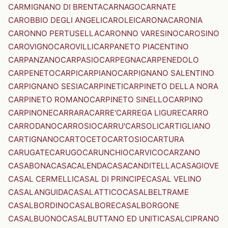
CARMIGNANO DI BRENTA
CARNAGO
CARNATE
CAROBBIO DEGLI ANGELI
CAROLEI
CARONA
CARONIA
CARONNO PERTUSELLA
CARONNO VARESINO
CAROSINO
CAROVIGNO
CAROVILLI
CARPANETO PIACENTINO
CARPANZANO
CARPASIO
CARPEGNA
CARPENEDOLO
CARPENETO
CARPI
CARPIANO
CARPIGNANO SALENTINO
CARPIGNANO SESIA
CARPINETI
CARPINETO DELLA NORA
CARPINETO ROMANO
CARPINETO SINELLO
CARPINO
CARPINONE
CARRARA
CARRE'
CARREGA LIGURE
CARRO
CARRODANO
CARROSIO
CARRU'
CARSOLI
CARTIGLIANO
CARTIGNANO
CARTOCETO
CARTOSIO
CARTURA
CARUGATE
CARUGO
CARUNCHIO
CARVICO
CARZANO
CASABONA
CASACALENDA
CASACANDITELLA
CASAGIOVE
CASAL CERMELLI
CASAL DI PRINCIPE
CASAL VELINO
CASALANGUIDA
CASALATTICO
CASALBELTRAME
CASALBORDINO
CASALBORE
CASALBORGONE
CASALBUONO
CASALBUTTANO ED UNITI
CASALCIPRANO