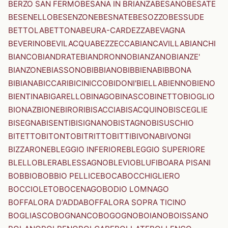
BERZO SAN FERMO
BESANA IN BRIANZA
BESANO
BESATE
BESENELLO
BESENZONE
BESNATE
BESOZZO
BESSUDE
BETTOLA
BETTONA
BEURA-CARDEZZA
BEVAGNA
BEVERINO
BEVILACQUA
BEZZECCA
BIANCAVILLA
BIANCHI
BIANCO
BIANDRATE
BIANDRONNO
BIANZANO
BIANZE'
BIANZONE
BIASSONO
BIBBIANO
BIBBIENA
BIBBONA
BIBIANA
BICCARI
BICINICCO
BIDONI'
BIELLA
BIENNO
BIENO
BIENTINA
BIGARELLO
BINAGO
BINASCO
BINETTO
BIOGLIO
BIONAZ
BIONE
BIRORI
BISACCIA
BISACQUINO
BISCEGLIE
BISEGNA
BISENTI
BISIGNANO
BISTAGNO
BISUSCHIO
BITETTO
BITONTO
BITRITTO
BITTI
BIVONA
BIVONGI
BIZZARONE
BLEGGIO INFERIORE
BLEGGIO SUPERIORE
BLELLO
BLERA
BLESSAGNO
BLEVIO
BLUFI
BOARA PISANI
BOBBIO
BOBBIO PELLICE
BOCA
BOCCHIGLIERO
BOCCIOLETO
BOCENAGO
BODIO LOMNAGO
BOFFALORA D'ADDA
BOFFALORA SOPRA TICINO
BOGLIASCO
BOGNANCO
BOGOGNO
BOIANO
BOISSANO