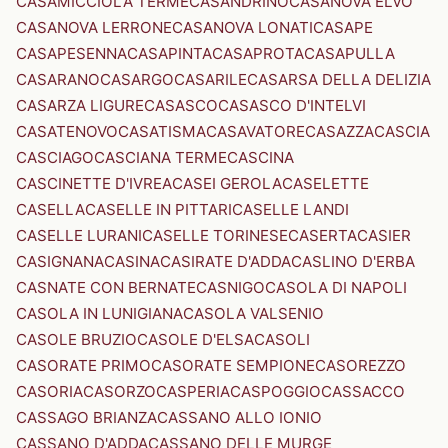
CASAMICCIOLA TERME
CASANDRINO
CASANOVA ELVO
CASANOVA LERRONE
CASANOVA LONATI
CASAPE
CASAPESENNA
CASAPINTA
CASAPROTA
CASAPULLA
CASARANO
CASARGO
CASARILE
CASARSA DELLA DELIZIA
CASARZA LIGURE
CASASCO
CASASCO D'INTELVI
CASATENOVO
CASATISMA
CASAVATORE
CASAZZA
CASCIA
CASCIAGO
CASCIANA TERME
CASCINA
CASCINETTE D'IVREA
CASEI GEROLA
CASELETTE
CASELLA
CASELLE IN PITTARI
CASELLE LANDI
CASELLE LURANI
CASELLE TORINESE
CASERTA
CASIER
CASIGNANA
CASINA
CASIRATE D'ADDA
CASLINO D'ERBA
CASNATE CON BERNATE
CASNIGO
CASOLA DI NAPOLI
CASOLA IN LUNIGIANA
CASOLA VALSENIO
CASOLE BRUZIO
CASOLE D'ELSA
CASOLI
CASORATE PRIMO
CASORATE SEMPIONE
CASOREZZO
CASORIA
CASORZO
CASPERIA
CASPOGGIO
CASSACCO
CASSAGO BRIANZA
CASSANO ALLO IONIO
CASSANO D'ADDA
CASSANO DELLE MURGE