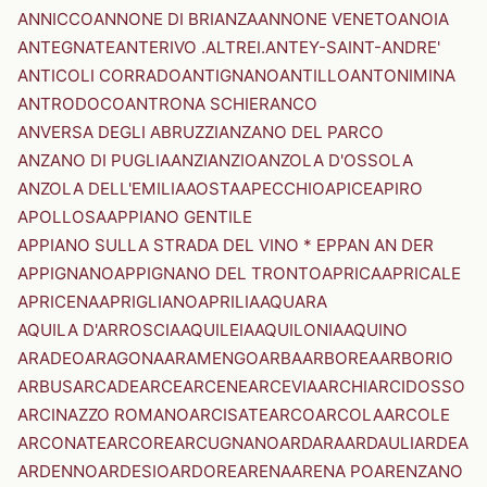
ANNICCO
ANNONE DI BRIANZA
ANNONE VENETO
ANOIA
ANTEGNATE
ANTERIVO .ALTREI.
ANTEY-SAINT-ANDRE'
ANTICOLI CORRADO
ANTIGNANO
ANTILLO
ANTONIMINA
ANTRODOCO
ANTRONA SCHIERANCO
ANVERSA DEGLI ABRUZZI
ANZANO DEL PARCO
ANZANO DI PUGLIA
ANZI
ANZIO
ANZOLA D'OSSOLA
ANZOLA DELL'EMILIA
AOSTA
APECCHIO
APICE
APIRO
APOLLOSA
APPIANO GENTILE
APPIANO SULLA STRADA DEL VINO * EPPAN AN DER
APPIGNANO
APPIGNANO DEL TRONTO
APRICA
APRICALE
APRICENA
APRIGLIANO
APRILIA
AQUARA
AQUILA D'ARROSCIA
AQUILEIA
AQUILONIA
AQUINO
ARADEO
ARAGONA
ARAMENGO
ARBA
ARBOREA
ARBORIO
ARBUS
ARCADE
ARCE
ARCENE
ARCEVIA
ARCHI
ARCIDOSSO
ARCINAZZO ROMANO
ARCISATE
ARCO
ARCOLA
ARCOLE
ARCONATE
ARCORE
ARCUGNANO
ARDARA
ARDAULI
ARDEA
ARDENNO
ARDESIO
ARDORE
ARENA
ARENA PO
ARENZANO