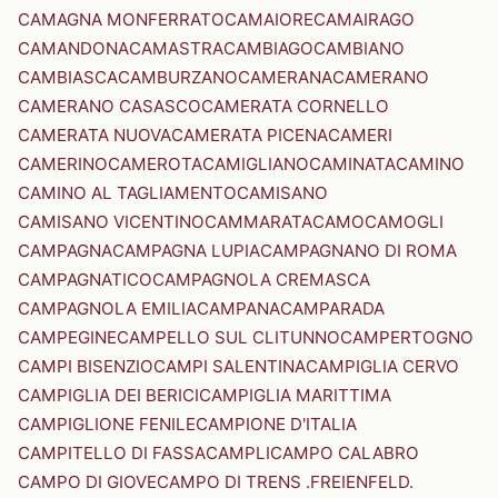
CAMAGNA MONFERRATO
CAMAIORE
CAMAIRAGO
CAMANDONA
CAMASTRA
CAMBIAGO
CAMBIANO
CAMBIASCA
CAMBURZANO
CAMERANA
CAMERANO
CAMERANO CASASCO
CAMERATA CORNELLO
CAMERATA NUOVA
CAMERATA PICENA
CAMERI
CAMERINO
CAMEROTA
CAMIGLIANO
CAMINATA
CAMINO
CAMINO AL TAGLIAMENTO
CAMISANO
CAMISANO VICENTINO
CAMMARATA
CAMO
CAMOGLI
CAMPAGNA
CAMPAGNA LUPIA
CAMPAGNANO DI ROMA
CAMPAGNATICO
CAMPAGNOLA CREMASCA
CAMPAGNOLA EMILIA
CAMPANA
CAMPARADA
CAMPEGINE
CAMPELLO SUL CLITUNNO
CAMPERTOGNO
CAMPI BISENZIO
CAMPI SALENTINA
CAMPIGLIA CERVO
CAMPIGLIA DEI BERICI
CAMPIGLIA MARITTIMA
CAMPIGLIONE FENILE
CAMPIONE D'ITALIA
CAMPITELLO DI FASSA
CAMPLI
CAMPO CALABRO
CAMPO DI GIOVE
CAMPO DI TRENS .FREIENFELD.