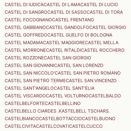
CASTEL DI IUDICA
CASTEL DI LAMA
CASTEL DI LUCIO
CASTEL DI SANGRO
CASTEL DI SASSO
CASTEL DI TORA
CASTEL FOCOGNANO
CASTEL FRENTANO
CASTEL GABBIANO
CASTEL GANDOLFO
CASTEL GIORGIO
CASTEL GOFFREDO
CASTEL GUELFO DI BOLOGNA
CASTEL MADAMA
CASTEL MAGGIORE
CASTEL MELLA
CASTEL MORRONE
CASTEL RITALDI
CASTEL ROCCHERO
CASTEL ROZZONE
CASTEL SAN GIORGIO
CASTEL SAN GIOVANNI
CASTEL SAN LORENZO
CASTEL SAN NICCOLO'
CASTEL SAN PIETRO ROMANO
CASTEL SAN PIETRO TERME
CASTEL SAN VINCENZO
CASTEL SANT'ANGELO
CASTEL SANT'ELIA
CASTEL VISCARDO
CASTEL VOLTURNO
CASTELBALDO
CASTELBELFORTE
CASTELBELLINO
CASTELBELLO CIARDES .KASTELBELL TSCHARS.
CASTELBIANCO
CASTELBOTTACCIO
CASTELBUONO
CASTELCIVITA
CASTELCOVATI
CASTELCUCCO