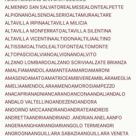
ALMENNO SAN SALVATORE
ALMESE
ALONTE
ALPETTE
ALPIGNANO
ALSENO
ALSERIO
ALTAMURA
ALTARE
ALTAVILLA IRPINA
ALTAVILLA MILICIA
ALTAVILLA MONFERRATO
ALTAVILLA SILENTINA
ALTAVILLA VICENTINA
ALTIDONA
ALTILIA
ALTINO
ALTISSIMO
ALTIVOLE
ALTOFONTE
ALTOMONTE
ALTOPASCIO
ALVIANO
ALVIGNANO
ALVITO
ALZANO LOMBARDO
ALZANO SCRIVIA
ALZATE BRIANZA
AMALFI
AMANDOLA
AMANTEA
AMARO
AMARONI
AMASENO
AMATO
AMATRICE
AMBIVERE
AMBLAR
AMEGLIA
AMELIA
AMENDOLARA
AMENO
AMOROSI
AMPEZZO
ANACAPRI
ANAGNI
ANCARANO
ANCONA
ANDALI
ANDALO
ANDALO VALTELLINO
ANDEZENO
ANDORA
ANDORNO MICCA
ANDRANO
ANDRATE
ANDREIS
ANDRETTA
ANDRIA
ANDRIANO .ANDRIAN.
ANELA
ANFO
ANGERA
ANGHIARI
ANGIARI
ANGOLO TERME
ANGRI
ANGROGNA
ANGUILLARA SABAZIA
ANGUILLARA VENETA