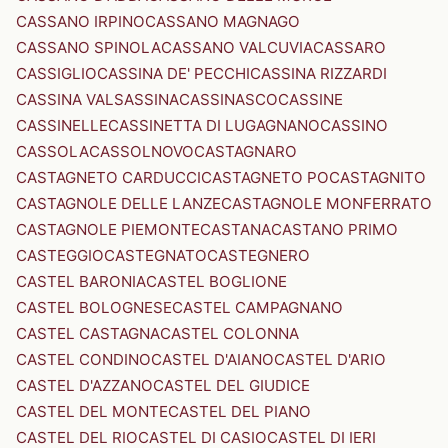
CASSANO IRPINO
CASSANO MAGNAGO
CASSANO SPINOLA
CASSANO VALCUVIA
CASSARO
CASSIGLIO
CASSINA DE' PECCHI
CASSINA RIZZARDI
CASSINA VALSASSINA
CASSINASCO
CASSINE
CASSINELLE
CASSINETTA DI LUGAGNANO
CASSINO
CASSOLA
CASSOLNOVO
CASTAGNARO
CASTAGNETO CARDUCCI
CASTAGNETO PO
CASTAGNITO
CASTAGNOLE DELLE LANZE
CASTAGNOLE MONFERRATO
CASTAGNOLE PIEMONTE
CASTANA
CASTANO PRIMO
CASTEGGIO
CASTEGNATO
CASTEGNERO
CASTEL BARONIA
CASTEL BOGLIONE
CASTEL BOLOGNESE
CASTEL CAMPAGNANO
CASTEL CASTAGNA
CASTEL COLONNA
CASTEL CONDINO
CASTEL D'AIANO
CASTEL D'ARIO
CASTEL D'AZZANO
CASTEL DEL GIUDICE
CASTEL DEL MONTE
CASTEL DEL PIANO
CASTEL DEL RIO
CASTEL DI CASIO
CASTEL DI IERI