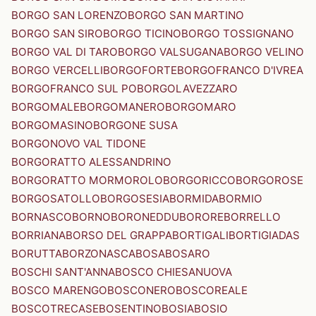
BORGO SAN LORENZO
BORGO SAN MARTINO
BORGO SAN SIRO
BORGO TICINO
BORGO TOSSIGNANO
BORGO VAL DI TARO
BORGO VALSUGANA
BORGO VELINO
BORGO VERCELLI
BORGOFORTE
BORGOFRANCO D'IVREA
BORGOFRANCO SUL PO
BORGOLAVEZZARO
BORGOMALE
BORGOMANERO
BORGOMARO
BORGOMASINO
BORGONE SUSA
BORGONOVO VAL TIDONE
BORGORATTO ALESSANDRINO
BORGORATTO MORMOROLO
BORGORICCO
BORGOROSE
BORGOSATOLLO
BORGOSESIA
BORMIDA
BORMIO
BORNASCO
BORNO
BORONEDDU
BORORE
BORRELLO
BORRIANA
BORSO DEL GRAPPA
BORTIGALI
BORTIGIADAS
BORUTTA
BORZONASCA
BOSA
BOSARO
BOSCHI SANT'ANNA
BOSCO CHIESANUOVA
BOSCO MARENGO
BOSCONERO
BOSCOREALE
BOSCOTRECASE
BOSENTINO
BOSIA
BOSIO