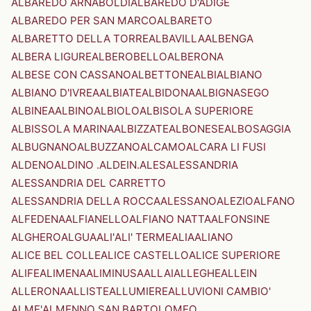
ALBAREDO ARNABOLDI
ALBAREDO D'ADIGE
ALBAREDO PER SAN MARCO
ALBARETO
ALBARETTO DELLA TORRE
ALBAVILLA
ALBENGA
ALBERA LIGURE
ALBEROBELLO
ALBERONA
ALBESE CON CASSANO
ALBETTONE
ALBI
ALBIANO
ALBIANO D'IVREA
ALBIATE
ALBIDONA
ALBIGNASEGO
ALBINEA
ALBINO
ALBIOLO
ALBISOLA SUPERIORE
ALBISSOLA MARINA
ALBIZZATE
ALBONESE
ALBOSAGGIA
ALBUGNANO
ALBUZZANO
ALCAMO
ALCARA LI FUSI
ALDENO
ALDINO .ALDEIN.
ALES
ALESSANDRIA
ALESSANDRIA DEL CARRETTO
ALESSANDRIA DELLA ROCCA
ALESSANO
ALEZIO
ALFANO
ALFEDENA
ALFIANELLO
ALFIANO NATTA
ALFONSINE
ALGHERO
ALGUA
ALI'
ALI' TERME
ALIA
ALIANO
ALICE BEL COLLE
ALICE CASTELLO
ALICE SUPERIORE
ALIFE
ALIMENA
ALIMINUSA
ALLAI
ALLEGHE
ALLEIN
ALLERONA
ALLISTE
ALLUMIERE
ALLUVIONI CAMBIO'
ALME'
ALMENNO SAN BARTOLOMEO