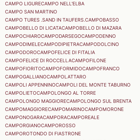
CAMPO LIGURE
CAMPO NELL'ELBA
CAMPO SAN MARTINO
CAMPO TURES .SAND IN TAUFERS.
CAMPOBASSO
CAMPOBELLO DI LICATA
CAMPOBELLO DI MAZARA
CAMPOCHIARO
CAMPODARSEGO
CAMPODENNO
CAMPODIMELE
CAMPODIPIETRA
CAMPODOLCINO
CAMPODORO
CAMPOFELICE DI FITALIA
CAMPOFELICE DI ROCCELLA
CAMPOFILONE
CAMPOFIORITO
CAMPOFORMIDO
CAMPOFRANCO
CAMPOGALLIANO
CAMPOLATTARO
CAMPOLI APPENNINO
CAMPOLI DEL MONTE TABURNO
CAMPOLIETO
CAMPOLONGO AL TORRE
CAMPOLONGO MAGGIORE
CAMPOLONGO SUL BRENTA
CAMPOMAGGIORE
CAMPOMARINO
CAMPOMORONE
CAMPONOGARA
CAMPORA
CAMPOREALE
CAMPORGIANO
CAMPOROSSO
CAMPOROTONDO DI FIASTRONE