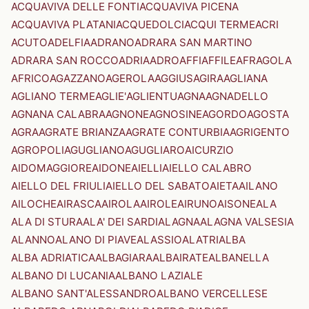
ACQUAVIVA DELLE FONTI
ACQUAVIVA PICENA
ACQUAVIVA PLATANI
ACQUEDOLCI
ACQUI TERME
ACRI
ACUTO
ADELFIA
ADRANO
ADRARA SAN MARTINO
ADRARA SAN ROCCO
ADRIA
ADRO
AFFI
AFFILE
AFRAGOLA
AFRICO
AGAZZANO
AGEROLA
AGGIUS
AGIRA
AGLIANA
AGLIANO TERME
AGLIE'
AGLIENTU
AGNA
AGNADELLO
AGNANA CALABRA
AGNONE
AGNOSINE
AGORDO
AGOSTA
AGRA
AGRATE BRIANZA
AGRATE CONTURBIA
AGRIGENTO
AGROPOLI
AGUGLIANO
AGUGLIARO
AICURZIO
AIDOMAGGIORE
AIDONE
AIELLI
AIELLO CALABRO
AIELLO DEL FRIULI
AIELLO DEL SABATO
AIETA
AILANO
AILOCHE
AIRASCA
AIROLA
AIROLE
AIRUNO
AISONE
ALA
ALA DI STURA
ALA' DEI SARDI
ALAGNA
ALAGNA VALSESIA
ALANNO
ALANO DI PIAVE
ALASSIO
ALATRI
ALBA
ALBA ADRIATICA
ALBAGIARA
ALBAIRATE
ALBANELLA
ALBANO DI LUCANIA
ALBANO LAZIALE
ALBANO SANT'ALESSANDRO
ALBANO VERCELLESE