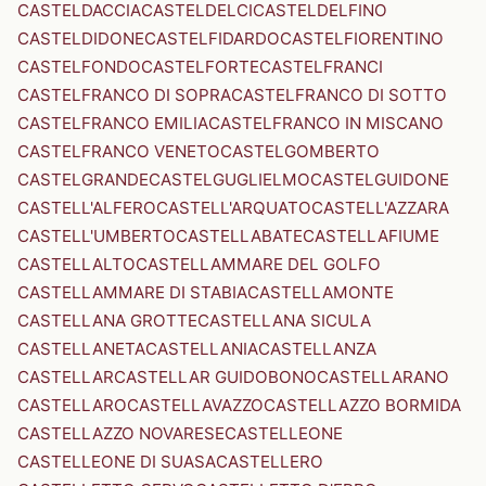
CASTELDACCIA
CASTELDELCI
CASTELDELFINO
CASTELDIDONE
CASTELFIDARDO
CASTELFIORENTINO
CASTELFONDO
CASTELFORTE
CASTELFRANCI
CASTELFRANCO DI SOPRA
CASTELFRANCO DI SOTTO
CASTELFRANCO EMILIA
CASTELFRANCO IN MISCANO
CASTELFRANCO VENETO
CASTELGOMBERTO
CASTELGRANDE
CASTELGUGLIELMO
CASTELGUIDONE
CASTELL'ALFERO
CASTELL'ARQUATO
CASTELL'AZZARA
CASTELL'UMBERTO
CASTELLABATE
CASTELLAFIUME
CASTELLALTO
CASTELLAMMARE DEL GOLFO
CASTELLAMMARE DI STABIA
CASTELLAMONTE
CASTELLANA GROTTE
CASTELLANA SICULA
CASTELLANETA
CASTELLANIA
CASTELLANZA
CASTELLAR
CASTELLAR GUIDOBONO
CASTELLARANO
CASTELLARO
CASTELLAVAZZO
CASTELLAZZO BORMIDA
CASTELLAZZO NOVARESE
CASTELLEONE
CASTELLEONE DI SUASA
CASTELLERO