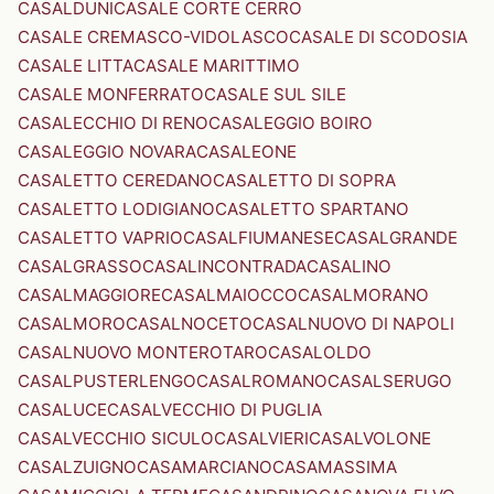
CASALDUNI
CASALE CORTE CERRO
CASALE CREMASCO-VIDOLASCO
CASALE DI SCODOSIA
CASALE LITTA
CASALE MARITTIMO
CASALE MONFERRATO
CASALE SUL SILE
CASALECCHIO DI RENO
CASALEGGIO BOIRO
CASALEGGIO NOVARA
CASALEONE
CASALETTO CEREDANO
CASALETTO DI SOPRA
CASALETTO LODIGIANO
CASALETTO SPARTANO
CASALETTO VAPRIO
CASALFIUMANESE
CASALGRANDE
CASALGRASSO
CASALINCONTRADA
CASALINO
CASALMAGGIORE
CASALMAIOCCO
CASALMORANO
CASALMORO
CASALNOCETO
CASALNUOVO DI NAPOLI
CASALNUOVO MONTEROTARO
CASALOLDO
CASALPUSTERLENGO
CASALROMANO
CASALSERUGO
CASALUCE
CASALVECCHIO DI PUGLIA
CASALVECCHIO SICULO
CASALVIERI
CASALVOLONE
CASALZUIGNO
CASAMARCIANO
CASAMASSIMA