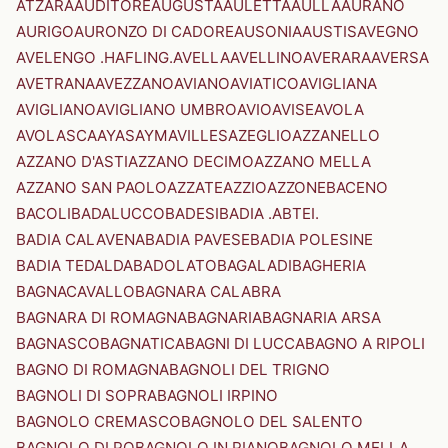
ATZARA
AUDITORE
AUGUSTA
AULETTA
AULLA
AURANO
AURIGO
AURONZO DI CADORE
AUSONIA
AUSTIS
AVEGNO
AVELENGO .HAFLING.
AVELLA
AVELLINO
AVERARA
AVERSA
AVETRANA
AVEZZANO
AVIANO
AVIATICO
AVIGLIANA
AVIGLIANO
AVIGLIANO UMBRO
AVIO
AVISE
AVOLA
AVOLASCA
AYAS
AYMAVILLES
AZEGLIO
AZZANELLO
AZZANO D'ASTI
AZZANO DECIMO
AZZANO MELLA
AZZANO SAN PAOLO
AZZATE
AZZIO
AZZONE
BACENO
BACOLI
BADALUCCO
BADESI
BADIA .ABTEI.
BADIA CALAVENA
BADIA PAVESE
BADIA POLESINE
BADIA TEDALDA
BADOLATO
BAGALADI
BAGHERIA
BAGNACAVALLO
BAGNARA CALABRA
BAGNARA DI ROMAGNA
BAGNARIA
BAGNARIA ARSA
BAGNASCO
BAGNATICA
BAGNI DI LUCCA
BAGNO A RIPOLI
BAGNO DI ROMAGNA
BAGNOLI DEL TRIGNO
BAGNOLI DI SOPRA
BAGNOLI IRPINO
BAGNOLO CREMASCO
BAGNOLO DEL SALENTO
BAGNOLO DI PO
BAGNOLO IN PIANO
BAGNOLO MELLA