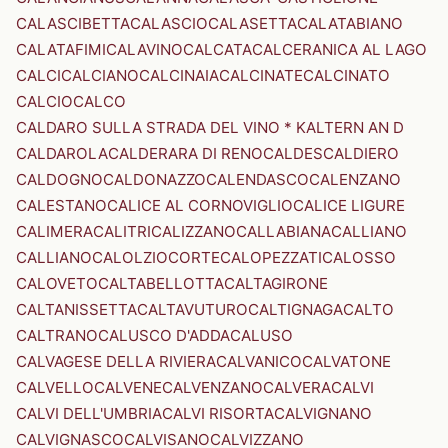
CALASCIBETTA
CALASCIO
CALASETTA
CALATABIANO
CALATAFIMI
CALAVINO
CALCATA
CALCERANICA AL LAGO
CALCI
CALCIANO
CALCINAIA
CALCINATE
CALCINATO
CALCIO
CALCO
CALDARO SULLA STRADA DEL VINO * KALTERN AN D
CALDAROLA
CALDERARA DI RENO
CALDES
CALDIERO
CALDOGNO
CALDONAZZO
CALENDASCO
CALENZANO
CALESTANO
CALICE AL CORNOVIGLIO
CALICE LIGURE
CALIMERA
CALITRI
CALIZZANO
CALLABIANA
CALLIANO
CALLIANO
CALOLZIOCORTE
CALOPEZZATI
CALOSSO
CALOVETO
CALTABELLOTTA
CALTAGIRONE
CALTANISSETTA
CALTAVUTURO
CALTIGNAGA
CALTO
CALTRANO
CALUSCO D'ADDA
CALUSO
CALVAGESE DELLA RIVIERA
CALVANICO
CALVATONE
CALVELLO
CALVENE
CALVENZANO
CALVERA
CALVI
CALVI DELL'UMBRIA
CALVI RISORTA
CALVIGNANO
CALVIGNASCO
CALVISANO
CALVIZZANO