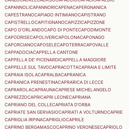
CAPANNOLI
CAPANNORI
CAPENA
CAPERGNANICA
CAPESTRANO
CAPIAGO INTIMIANO
CAPISTRANO
CAPISTRELLO
CAPITIGNANO
CAPIZZI
CAPIZZONE
CAPO D'ORLANDO
CAPO DI PONTE
CAPODIMONTE
CAPODRISE
CAPOLIVERI
CAPOLONA
CAPONAGO
CAPORCIANO
CAPOSELE
CAPOTERRA
CAPOVALLE
CAPPADOCIA
CAPPELLA CANTONE
CAPPELLA DE' PICENARDI
CAPPELLA MAGGIORE
CAPPELLE SUL TAVO
CAPRACOTTA
CAPRAIA E LIMITE
CAPRAIA ISOLA
CAPRALBA
CAPRANICA
CAPRANICA PRENESTINA
CAPRARICA DI LECCE
CAPRAROLA
CAPRAUNA
CAPRESE MICHELANGELO
CAPREZZO
CAPRI
CAPRI LEONE
CAPRIANA
CAPRIANO DEL COLLE
CAPRIATA D'ORBA
CAPRIATE SAN GERVASIO
CAPRIATI A VOLTURNO
CAPRIE
CAPRIGLIA IRPINA
CAPRIGLIO
CAPRILE
CAPRINO BERGAMASCO
CAPRINO VERONESE
CAPRIOLO