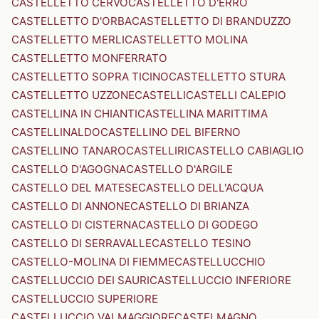
CASTELLETTO CERVO
CASTELLETTO D'ERRO
CASTELLETTO D'ORBA
CASTELLETTO DI BRANDUZZO
CASTELLETTO MERLI
CASTELLETTO MOLINA
CASTELLETTO MONFERRATO
CASTELLETTO SOPRA TICINO
CASTELLETTO STURA
CASTELLETTO UZZONE
CASTELLI
CASTELLI CALEPIO
CASTELLINA IN CHIANTI
CASTELLINA MARITTIMA
CASTELLINALDO
CASTELLINO DEL BIFERNO
CASTELLINO TANARO
CASTELLIRI
CASTELLO CABIAGLIO
CASTELLO D'AGOGNA
CASTELLO D'ARGILE
CASTELLO DEL MATESE
CASTELLO DELL'ACQUA
CASTELLO DI ANNONE
CASTELLO DI BRIANZA
CASTELLO DI CISTERNA
CASTELLO DI GODEGO
CASTELLO DI SERRAVALLE
CASTELLO TESINO
CASTELLO-MOLINA DI FIEMME
CASTELLUCCHIO
CASTELLUCCIO DEI SAURI
CASTELLUCCIO INFERIORE
CASTELLUCCIO SUPERIORE
CASTELLUCCIO VALMAGGIORE
CASTELMAGNO