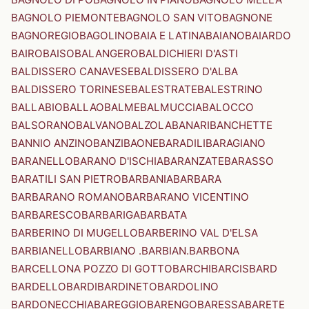
BAGNOLO PIEMONTE
BAGNOLO SAN VITO
BAGNONE
BAGNOREGIO
BAGOLINO
BAIA E LATINA
BAIANO
BAIARDO
BAIRO
BAISO
BALANGERO
BALDICHIERI D'ASTI
BALDISSERO CANAVESE
BALDISSERO D'ALBA
BALDISSERO TORINESE
BALESTRATE
BALESTRINO
BALLABIO
BALLAO
BALME
BALMUCCIA
BALOCCO
BALSORANO
BALVANO
BALZOLA
BANARI
BANCHETTE
BANNIO ANZINO
BANZI
BAONE
BARADILI
BARAGIANO
BARANELLO
BARANO D'ISCHIA
BARANZATE
BARASSO
BARATILI SAN PIETRO
BARBANIA
BARBARA
BARBARANO ROMANO
BARBARANO VICENTINO
BARBARESCO
BARBARIGA
BARBATA
BARBERINO DI MUGELLO
BARBERINO VAL D'ELSA
BARBIANELLO
BARBIANO .BARBIAN.
BARBONA
BARCELLONA POZZO DI GOTTO
BARCHI
BARCIS
BARD
BARDELLO
BARDI
BARDINETO
BARDOLINO
BARDONECCHIA
BAREGGIO
BARENGO
BARESSA
BARETE