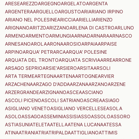
ARESE
AREZZO
ARGEGNO
ARGELATO
ARGENTA
ARGENTERA
ARGUELLO
ARGUSTO
ARI
ARIANO IRPINO
ARIANO NEL POLESINE
ARICCIA
ARIELLI
ARIENZO
ARIGNANO
ARITZO
ARIZZANO
ARLENA DI CASTRO
ARLUNO
ARMENO
ARMENTO
ARMUNGIA
ARNAD
ARNARA
ARNASCO
ARNESANO
AROLA
ARONA
AROSIO
ARPAIA
ARPAISE
ARPINO
ARQUA' PETRARCA
ARQUA' POLESINE
ARQUATA DEL TRONTO
ARQUATA SCRIVIA
ARRE
ARRONE
ARSAGO SEPRIO
ARSIE'
ARSIERO
ARSITA
ARSOLI
ARTA TERME
ARTEGNA
ARTENA
ARTOGNE
ARVIER
ARZACHENA
ARZAGO D'ADDA
ARZANA
ARZANO
ARZENE
ARZERGRANDE
ARZIGNANO
ASCEA
ASCIANO
ASCOLI PICENO
ASCOLI SATRIANO
ASCREA
ASIAGO
ASIGLIANO VENETO
ASIGLIANO VERCELLESE
ASOLA
ASOLO
ASSAGO
ASSEMINI
ASSISI
ASSO
ASSOLO
ASSORO
ASTI
ASUNI
ATELETA
ATELLA
ATENA LUCANA
ATESSA
ATINA
ATRANI
ATRI
ATRIPALDA
ATTIGLIANO
ATTIMIS