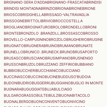
BRIGNANO GERA D'ADDA
BRIGNANO-FRASCATA
BRINDISI
BRINDISI MONTAGNA
BRINZIO
BRIONA
BRIONE
BRIONE
BRIOSCO
BRISIGHELLA
BRISSAGO-VALTRAVAGLIA
BRISSOGNE
BRITTOLI
BRIVIO
BROCCOSTELLA
BROGLIANO
BROGNATURO
BROLO
BRONDELLO
BRONI
BRONTE
BRONZOLO .BRANZOLL.
BROSSASCO
BROSSO
BROVELLO-CARPUGNINO
BROZOLO
BRUGHERIO
BRUGINE
BRUGNATO
BRUGNERA
BRUINO
BRUMANO
BRUNATE
BRUNELLO
BRUNICO .BRUNECK.
BRUNO
BRUSAPORTO
BRUSASCO
BRUSCIANO
BRUSIMPIANO
BRUSNENGO
BRUSSON
BRUZOLO
BRUZZANO ZEFFIRIO
BUBBIANO
BUBBIO
BUCCHERI
BUCCHIANICO
BUCCIANO
BUCCINASCO
BUCCINO
BUCINE
BUDDUSO'
BUDOIA
BUDONI
BUDRIO
BUGGERRU
BUGGIANO
BUGLIO IN MONTE
BUGNARA
BUGUGGIATE
BUJA
BULCIAGO
BULGAROGRASSO
BULTEI
BULZI
BUONABITACOLO
BUONALBERGO
BUONCONVENTO
BUONVICINO