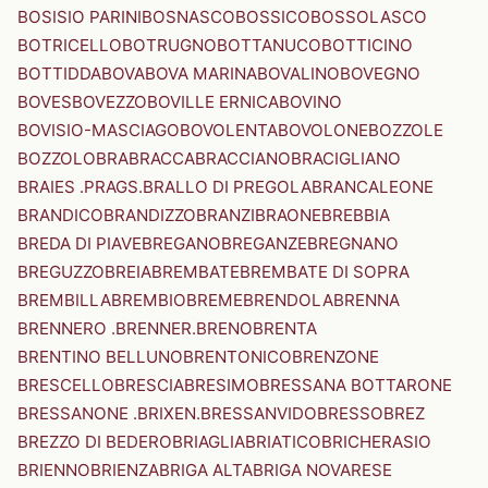
BOSISIO PARINI
BOSNASCO
BOSSICO
BOSSOLASCO
BOTRICELLO
BOTRUGNO
BOTTANUCO
BOTTICINO
BOTTIDDA
BOVA
BOVA MARINA
BOVALINO
BOVEGNO
BOVES
BOVEZZO
BOVILLE ERNICA
BOVINO
BOVISIO-MASCIAGO
BOVOLENTA
BOVOLONE
BOZZOLE
BOZZOLO
BRA
BRACCA
BRACCIANO
BRACIGLIANO
BRAIES .PRAGS.
BRALLO DI PREGOLA
BRANCALEONE
BRANDICO
BRANDIZZO
BRANZI
BRAONE
BREBBIA
BREDA DI PIAVE
BREGANO
BREGANZE
BREGNANO
BREGUZZO
BREIA
BREMBATE
BREMBATE DI SOPRA
BREMBILLA
BREMBIO
BREME
BRENDOLA
BRENNA
BRENNERO .BRENNER.
BRENO
BRENTA
BRENTINO BELLUNO
BRENTONICO
BRENZONE
BRESCELLO
BRESCIA
BRESIMO
BRESSANA BOTTARONE
BRESSANONE .BRIXEN.
BRESSANVIDO
BRESSO
BREZ
BREZZO DI BEDERO
BRIAGLIA
BRIATICO
BRICHERASIO
BRIENNO
BRIENZA
BRIGA ALTA
BRIGA NOVARESE