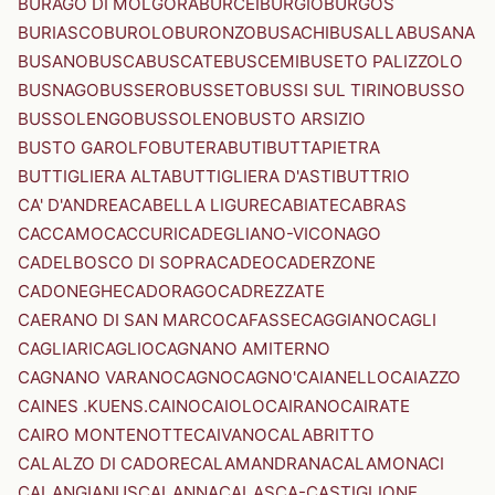
BURAGO DI MOLGORA
BURCEI
BURGIO
BURGOS
BURIASCO
BUROLO
BURONZO
BUSACHI
BUSALLA
BUSANA
BUSANO
BUSCA
BUSCATE
BUSCEMI
BUSETO PALIZZOLO
BUSNAGO
BUSSERO
BUSSETO
BUSSI SUL TIRINO
BUSSO
BUSSOLENGO
BUSSOLENO
BUSTO ARSIZIO
BUSTO GAROLFO
BUTERA
BUTI
BUTTAPIETRA
BUTTIGLIERA ALTA
BUTTIGLIERA D'ASTI
BUTTRIO
CA' D'ANDREA
CABELLA LIGURE
CABIATE
CABRAS
CACCAMO
CACCURI
CADEGLIANO-VICONAGO
CADELBOSCO DI SOPRA
CADEO
CADERZONE
CADONEGHE
CADORAGO
CADREZZATE
CAERANO DI SAN MARCO
CAFASSE
CAGGIANO
CAGLI
CAGLIARI
CAGLIO
CAGNANO AMITERNO
CAGNANO VARANO
CAGNO
CAGNO'
CAIANELLO
CAIAZZO
CAINES .KUENS.
CAINO
CAIOLO
CAIRANO
CAIRATE
CAIRO MONTENOTTE
CAIVANO
CALABRITTO
CALALZO DI CADORE
CALAMANDRANA
CALAMONACI
CALANGIANUS
CALANNA
CALASCA-CASTIGLIONE