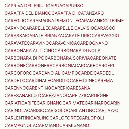
CAPRIVA DEL FRIULI
CAPUA
CAPURSO
CARAFFA DEL BIANCO
CARAFFA DI CATANZARO
CARAGLIO
CARAMAGNA PIEMONTE
CARAMANICO TERME
CARANO
CARAPELLE
CARAPELLE CALVISIO
CARASCO
CARASSAI
CARATE BRIANZA
CARATE URIO
CARAVAGGIO
CARAVATE
CARAVINO
CARAVONICA
CARBOGNANO
CARBONARA AL TICINO
CARBONARA DI NOLA
CARBONARA DI PO
CARBONARA SCRIVIA
CARBONATE
CARBONE
CARBONERA
CARBONIA
CARCARE
CARCERI
CARCOFORO
CARDANO AL CAMPO
CARDE'
CARDEDU
CARDETO
CARDINALE
CARDITO
CAREGGINE
CAREMA
CARENNO
CARENTINO
CARERI
CARESANA
CARESANABLOT
CAREZZANO
CARFIZZI
CARGEGHE
CARIATI
CARIFE
CARIGNANO
CARIMATE
CARINARO
CARINI
CARINOLA
CARISIO
CARISOLO
CARLANTINO
CARLAZZO
CARLENTINI
CARLINO
CARLOFORTE
CARLOPOLI
CARMAGNOLA
CARMIANO
CARMIGNANO