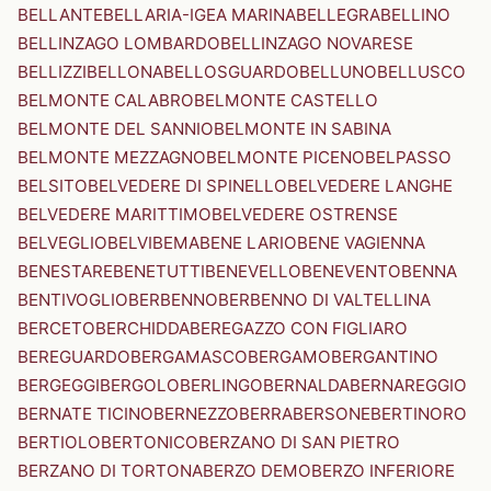
BELLANTE
BELLARIA-IGEA MARINA
BELLEGRA
BELLINO
BELLINZAGO LOMBARDO
BELLINZAGO NOVARESE
BELLIZZI
BELLONA
BELLOSGUARDO
BELLUNO
BELLUSCO
BELMONTE CALABRO
BELMONTE CASTELLO
BELMONTE DEL SANNIO
BELMONTE IN SABINA
BELMONTE MEZZAGNO
BELMONTE PICENO
BELPASSO
BELSITO
BELVEDERE DI SPINELLO
BELVEDERE LANGHE
BELVEDERE MARITTIMO
BELVEDERE OSTRENSE
BELVEGLIO
BELVI
BEMA
BENE LARIO
BENE VAGIENNA
BENESTARE
BENETUTTI
BENEVELLO
BENEVENTO
BENNA
BENTIVOGLIO
BERBENNO
BERBENNO DI VALTELLINA
BERCETO
BERCHIDDA
BEREGAZZO CON FIGLIARO
BEREGUARDO
BERGAMASCO
BERGAMO
BERGANTINO
BERGEGGI
BERGOLO
BERLINGO
BERNALDA
BERNAREGGIO
BERNATE TICINO
BERNEZZO
BERRA
BERSONE
BERTINORO
BERTIOLO
BERTONICO
BERZANO DI SAN PIETRO
BERZANO DI TORTONA
BERZO DEMO
BERZO INFERIORE