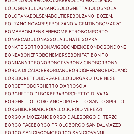
BOLANO
BOLBENO
BOLGARE
BOLLATE
BOLLENGO
BOLOGNA
BOLOGNANO
BOLOGNETTA
BOLOGNOLA
BOLOTANA
BOLSENA
BOLTIERE
BOLZANO .BOZEN.
BOLZANO NOVARESE
BOLZANO VICENTINO
BOMARZO
BOMBA
BOMPENSIERE
BOMPIETRO
BOMPORTO
BONARCADO
BONASSOLA
BONATE SOPRA
BONATE SOTTO
BONAVIGO
BONDENO
BONDO
BONDONE
BONEA
BONEFRO
BONEMERSE
BONIFATI
BONITO
BONNANARO
BONO
BONORVA
BONVICINO
BORBONA
BORCA DI CADORE
BORDANO
BORDIGHERA
BORDOLANO
BORE
BORETTO
BORGARELLO
BORGARO TORINESE
BORGETTO
BORGHETTO D'ARROSCIA
BORGHETTO DI BORBERA
BORGHETTO DI VARA
BORGHETTO LODIGIANO
BORGHETTO SANTO SPIRITO
BORGHI
BORGIA
BORGIALLO
BORGIO VEREZZI
BORGO A MOZZANO
BORGO D'ALE
BORGO DI TERZO
BORGO PACE
BORGO PRIOLO
BORGO SAN DALMAZZO
BORGO SAN GIACOMO
BORGO SAN GIOVANNI