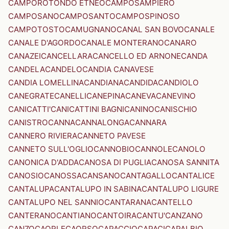
CAMPOROTONDO ETNEO
CAMPOSAMPIERO
CAMPOSANO
CAMPOSANTO
CAMPOSPINOSO
CAMPOTOSTO
CAMUGNANO
CANAL SAN BOVO
CANALE
CANALE D'AGORDO
CANALE MONTERANO
CANARO
CANAZEI
CANCELLARA
CANCELLO ED ARNONE
CANDA
CANDELA
CANDELO
CANDIA CANAVESE
CANDIA LOMELLINA
CANDIANA
CANDIDA
CANDIOLO
CANEGRATE
CANELLI
CANEPINA
CANEVA
CANEVINO
CANICATTI'
CANICATTINI BAGNI
CANINO
CANISCHIO
CANISTRO
CANNA
CANNALONGA
CANNARA
CANNERO RIVIERA
CANNETO PAVESE
CANNETO SULL'OGLIO
CANNOBIO
CANNOLE
CANOLO
CANONICA D'ADDA
CANOSA DI PUGLIA
CANOSA SANNITA
CANOSIO
CANOSSA
CANSANO
CANTAGALLO
CANTALICE
CANTALUPA
CANTALUPO IN SABINA
CANTALUPO LIGURE
CANTALUPO NEL SANNIO
CANTARANA
CANTELLO
CANTERANO
CANTIANO
CANTOIRA
CANTU'
CANZANO
CANZO
CAORLE
CAORSO
CAPACCIO
CAPACI
CAPALBIO