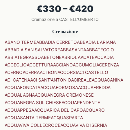
€330 – €420
Cremazione a CASTELL'UMBERTO
Cremazione
ABANO TERME
ABBADIA CERRETO
ABBADIA LARIANA
ABBADIA SAN SALVATORE
ABBASANTA
ABBATEGGIO
ABBIATEGRASSO
ABETONE
ABRIOLA
ACATE
ACCADIA
ACCEGLIO
ACCETTURA
ACCIANO
ACCUMOLI
ACERENZA
ACERNO
ACERRA
ACI BONACCORSI
ACI CASTELLO
ACI CATENA
ACI SANT'ANTONIO
ACIREALE
ACQUACANINA
ACQUAFONDATA
ACQUAFORMOSA
ACQUAFREDDA
ACQUALAGNA
ACQUANEGRA CREMONESE
ACQUANEGRA SUL CHIESE
ACQUAPENDENTE
ACQUAPPESA
ACQUARICA DEL CAPO
ACQUARO
ACQUASANTA TERME
ACQUASPARTA
ACQUAVIVA COLLECROCE
ACQUAVIVA D'ISERNIA