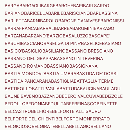
BARGA
BARGAGLI
BARGE
BARGHE
BARI
BARI SARDO
BARIANO
BARICELLA
BARILE
BARISCIANO
BARLASSINA
BARLETTA
BARNI
BAROLO
BARONE CANAVESE
BARONISSI
BARRAFRANCA
BARRALI
BARREA
BARUMINI
BARZAGO
BARZANA
BARZANO'
BARZIO
BASALUZZO
BASCAPE'
BASCHI
BASCIANO
BASELGA DI PINE'
BASELICE
BASIANO
BASICO'
BASIGLIO
BASILIANO
BASSANO BRESCIANO
BASSANO DEL GRAPPA
BASSANO IN TEVERINA
BASSANO ROMANO
BASSIANO
BASSIGNANA
BASTIA MONDOVI'
BASTIA UMBRA
BASTIDA DE' DOSSI
BASTIDA PANCARANA
BASTIGLIA
BATTAGLIA TERME
BATTIFOLLO
BATTIPAGLIA
BATTUDA
BAUCINA
BAULADU
BAUNEI
BAVENO
BAZZANO
BEDERO VALCUVIA
BEDIZZOLE
BEDOLLO
BEDONIA
BEDULITA
BEE
BEINASCO
BEINETTE
BELCASTRO
BELFIORE
BELFORTE ALL'ISAURO
BELFORTE DEL CHIENTI
BELFORTE MONFERRATO
BELGIOIOSO
BELGIRATE
BELLA
BELLAGIO
BELLANO