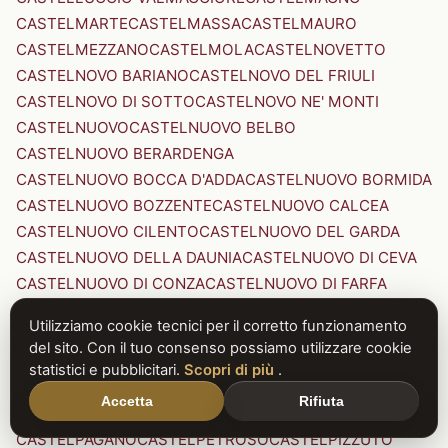
CASTELMARTE
CASTELMASSA
CASTELMAURO
CASTELMEZZANO
CASTELMOLA
CASTELNOVETTO
CASTELNOVO BARIANO
CASTELNOVO DEL FRIULI
CASTELNOVO DI SOTTO
CASTELNOVO NE' MONTI
CASTELNUOVO
CASTELNUOVO BELBO
CASTELNUOVO BERARDENGA
CASTELNUOVO BOCCA D'ADDA
CASTELNUOVO BORMIDA
CASTELNUOVO BOZZENTE
CASTELNUOVO CALCEA
CASTELNUOVO CILENTO
CASTELNUOVO DEL GARDA
CASTELNUOVO DELLA DAUNIA
CASTELNUOVO DI CEVA
CASTELNUOVO DI CONZA
CASTELNUOVO DI FARFA
CASTELNUOVO DI GARFAGNANA
Utilizziamo cookie tecnici per il corretto funzionamento
CASTELNUOVO DI PORTO
CASTELNUOVO DON BOSCO
del sito. Con il tuo consenso possiamo utilizzare cookie
CASTELNUOVO MAGRA
CASTELNUOVO NIGRA
statistici e pubblicitari.
Scopri di più
.
CASTELNUOVO PARANO
CASTELNUOVO RANGONE
Accetta
Rifiuta
CASTELNUOVO SCRIVIA
CASTELNUOVO VAL DI CECINA
CASTELPAGANO
CASTELPETROSO
CASTELPIZZUTO