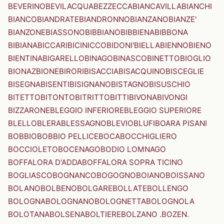
BEVERINO
BEVILACQUA
BEZZECCA
BIANCAVILLA
BIANCHI
BIANCO
BIANDRATE
BIANDRONNO
BIANZANO
BIANZE'
BIANZONE
BIASSONO
BIBBIANO
BIBBIENA
BIBBONA
BIBIANA
BICCARI
BICINICCO
BIDONI'
BIELLA
BIENNO
BIENO
BIENTINA
BIGARELLO
BINAGO
BINASCO
BINETTO
BIOGLIO
BIONAZ
BIONE
BIRORI
BISACCIA
BISACQUINO
BISCEGLIE
BISEGNA
BISENTI
BISIGNANO
BISTAGNO
BISUSCHIO
BITETTO
BITONTO
BITRITTO
BITTI
BIVONA
BIVONGI
BIZZARONE
BLEGGIO INFERIORE
BLEGGIO SUPERIORE
BLELLO
BLERA
BLESSAGNO
BLEVIO
BLUFI
BOARA PISANI
BOBBIO
BOBBIO PELLICE
BOCA
BOCCHIGLIERO
BOCCIOLETO
BOCENAGO
BODIO LOMNAGO
BOFFALORA D'ADDA
BOFFALORA SOPRA TICINO
BOGLIASCO
BOGNANCO
BOGOGNO
BOIANO
BOISSANO
BOLANO
BOLBENO
BOLGARE
BOLLATE
BOLLENGO
BOLOGNA
BOLOGNANO
BOLOGNETTA
BOLOGNOLA
BOLOTANA
BOLSENA
BOLTIERE
BOLZANO .BOZEN.