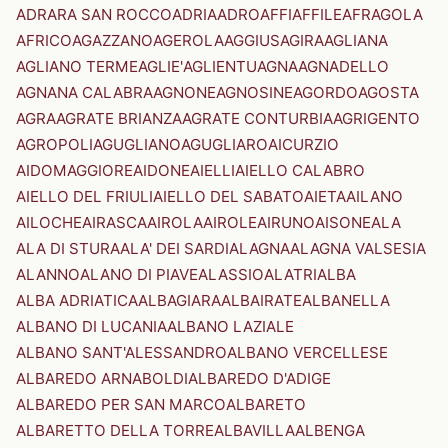
ADRARA SAN ROCCO
ADRIA
ADRO
AFFI
AFFILE
AFRAGOLA
AFRICO
AGAZZANO
AGEROLA
AGGIUS
AGIRA
AGLIANA
AGLIANO TERME
AGLIE'
AGLIENTU
AGNA
AGNADELLO
AGNANA CALABRA
AGNONE
AGNOSINE
AGORDO
AGOSTA
AGRA
AGRATE BRIANZA
AGRATE CONTURBIA
AGRIGENTO
AGROPOLI
AGUGLIANO
AGUGLIARO
AICURZIO
AIDOMAGGIORE
AIDONE
AIELLI
AIELLO CALABRO
AIELLO DEL FRIULI
AIELLO DEL SABATO
AIETA
AILANO
AILOCHE
AIRASCA
AIROLA
AIROLE
AIRUNO
AISONE
ALA
ALA DI STURA
ALA' DEI SARDI
ALAGNA
ALAGNA VALSESIA
ALANNO
ALANO DI PIAVE
ALASSIO
ALATRI
ALBA
ALBA ADRIATICA
ALBAGIARA
ALBAIRATE
ALBANELLA
ALBANO DI LUCANIA
ALBANO LAZIALE
ALBANO SANT'ALESSANDRO
ALBANO VERCELLESE
ALBAREDO ARNABOLDI
ALBAREDO D'ADIGE
ALBAREDO PER SAN MARCO
ALBARETO
ALBARETTO DELLA TORRE
ALBAVILLA
ALBENGA