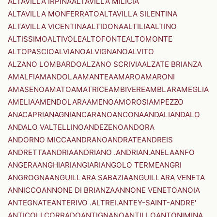
ALTAVILLA IRPINA
ALTAVILLA MILICIA
ALTAVILLA MONFERRATO
ALTAVILLA SILENTINA
ALTAVILLA VICENTINA
ALTIDONA
ALTILIA
ALTINO
ALTISSIMO
ALTIVOLE
ALTOFONTE
ALTOMONTE
ALTOPASCIO
ALVIANO
ALVIGNANO
ALVITO
ALZANO LOMBARDO
ALZANO SCRIVIA
ALZATE BRIANZA
AMALFI
AMANDOLA
AMANTEA
AMARO
AMARONI
AMASENO
AMATO
AMATRICE
AMBIVERE
AMBLAR
AMEGLIA
AMELIA
AMENDOLARA
AMENO
AMOROSI
AMPEZZO
ANACAPRI
ANAGNI
ANCARANO
ANCONA
ANDALI
ANDALO
ANDALO VALTELLINO
ANDEZENO
ANDORA
ANDORNO MICCA
ANDRANO
ANDRATE
ANDREIS
ANDRETTA
ANDRIA
ANDRIANO .ANDRIAN.
ANELA
ANFO
ANGERA
ANGHIARI
ANGIARI
ANGOLO TERME
ANGRI
ANGROGNA
ANGUILLARA SABAZIA
ANGUILLARA VENETA
ANNICCO
ANNONE DI BRIANZA
ANNONE VENETO
ANOIA
ANTEGNATE
ANTERIVO .ALTREI.
ANTEY-SAINT-ANDRE'
ANTICOLI CORRADO
ANTIGNANO
ANTILLO
ANTONIMINA