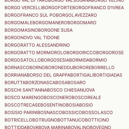
BORGO VAL DI TARO
BORGO VALSUGANA
BORGO VELINO
BORGO VERCELLI
BORGOFORTE
BORGOFRANCO D'IVREA
BORGOFRANCO SUL PO
BORGOLAVEZZARO
BORGOMALE
BORGOMANERO
BORGOMARO
BORGOMASINO
BORGONE SUSA
BORGONOVO VAL TIDONE
BORGORATTO ALESSANDRINO
BORGORATTO MORMOROLO
BORGORICCO
BORGOROSE
BORGOSATOLLO
BORGOSESIA
BORMIDA
BORMIO
BORNASCO
BORNO
BORONEDDU
BORORE
BORRELLO
BORRIANA
BORSO DEL GRAPPA
BORTIGALI
BORTIGIADAS
BORUTTA
BORZONASCA
BOSA
BOSARO
BOSCHI SANT'ANNA
BOSCO CHIESANUOVA
BOSCO MARENGO
BOSCONERO
BOSCOREALE
BOSCOTRECASE
BOSENTINO
BOSIA
BOSIO
BOSISIO PARINI
BOSNASCO
BOSSICO
BOSSOLASCO
BOTRICELLO
BOTRUGNO
BOTTANUCO
BOTTICINO
BOTTIDDA
BOVA
BOVA MARINA
BOVALINO
BOVEGNO