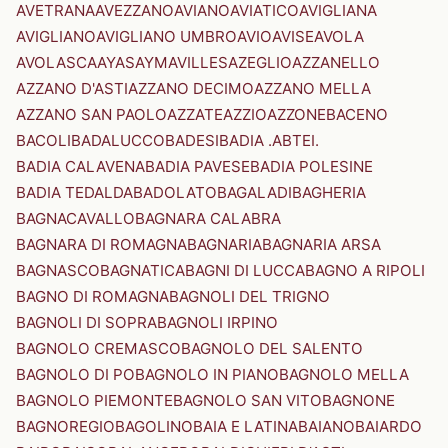
AVETRANA
AVEZZANO
AVIANO
AVIATICO
AVIGLIANA
AVIGLIANO
AVIGLIANO UMBRO
AVIO
AVISE
AVOLA
AVOLASCA
AYAS
AYMAVILLES
AZEGLIO
AZZANELLO
AZZANO D'ASTI
AZZANO DECIMO
AZZANO MELLA
AZZANO SAN PAOLO
AZZATE
AZZIO
AZZONE
BACENO
BACOLI
BADALUCCO
BADESI
BADIA .ABTEI.
BADIA CALAVENA
BADIA PAVESE
BADIA POLESINE
BADIA TEDALDA
BADOLATO
BAGALADI
BAGHERIA
BAGNACAVALLO
BAGNARA CALABRA
BAGNARA DI ROMAGNA
BAGNARIA
BAGNARIA ARSA
BAGNASCO
BAGNATICA
BAGNI DI LUCCA
BAGNO A RIPOLI
BAGNO DI ROMAGNA
BAGNOLI DEL TRIGNO
BAGNOLI DI SOPRA
BAGNOLI IRPINO
BAGNOLO CREMASCO
BAGNOLO DEL SALENTO
BAGNOLO DI PO
BAGNOLO IN PIANO
BAGNOLO MELLA
BAGNOLO PIEMONTE
BAGNOLO SAN VITO
BAGNONE
BAGNOREGIO
BAGOLINO
BAIA E LATINA
BAIANO
BAIARDO