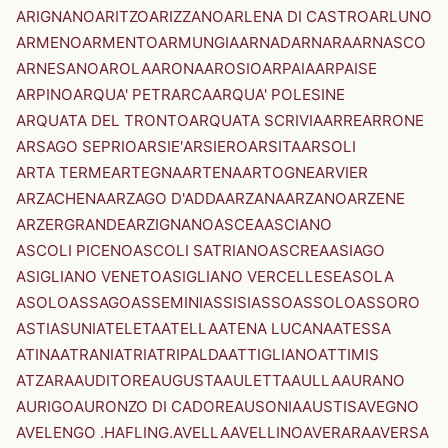
ARIGNANO
ARITZO
ARIZZANO
ARLENA DI CASTRO
ARLUNO
ARMENO
ARMENTO
ARMUNGIA
ARNAD
ARNARA
ARNASCO
ARNESANO
AROLA
ARONA
AROSIO
ARPAIA
ARPAISE
ARPINO
ARQUA' PETRARCA
ARQUA' POLESINE
ARQUATA DEL TRONTO
ARQUATA SCRIVIA
ARRE
ARRONE
ARSAGO SEPRIO
ARSIE'
ARSIERO
ARSITA
ARSOLI
ARTA TERME
ARTEGNA
ARTENA
ARTOGNE
ARVIER
ARZACHENA
ARZAGO D'ADDA
ARZANA
ARZANO
ARZENE
ARZERGRANDE
ARZIGNANO
ASCEA
ASCIANO
ASCOLI PICENO
ASCOLI SATRIANO
ASCREA
ASIAGO
ASIGLIANO VENETO
ASIGLIANO VERCELLESE
ASOLA
ASOLO
ASSAGO
ASSEMINI
ASSISI
ASSO
ASSOLO
ASSORO
ASTI
ASUNI
ATELETA
ATELLA
ATENA LUCANA
ATESSA
ATINA
ATRANI
ATRI
ATRIPALDA
ATTIGLIANO
ATTIMIS
ATZARA
AUDITORE
AUGUSTA
AULETTA
AULLA
AURANO
AURIGO
AURONZO DI CADORE
AUSONIA
AUSTIS
AVEGNO
AVELENGO .HAFLING.
AVELLA
AVELLINO
AVERARA
AVERSA