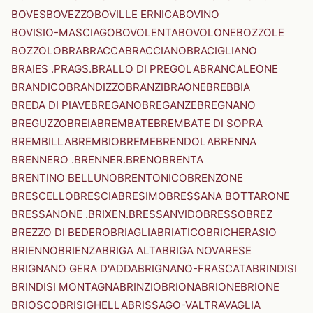
BOVES
BOVEZZO
BOVILLE ERNICA
BOVINO
BOVISIO-MASCIAGO
BOVOLENTA
BOVOLONE
BOZZOLE
BOZZOLO
BRA
BRACCA
BRACCIANO
BRACIGLIANO
BRAIES .PRAGS.
BRALLO DI PREGOLA
BRANCALEONE
BRANDICO
BRANDIZZO
BRANZI
BRAONE
BREBBIA
BREDA DI PIAVE
BREGANO
BREGANZE
BREGNANO
BREGUZZO
BREIA
BREMBATE
BREMBATE DI SOPRA
BREMBILLA
BREMBIO
BREME
BRENDOLA
BRENNA
BRENNERO .BRENNER.
BRENO
BRENTA
BRENTINO BELLUNO
BRENTONICO
BRENZONE
BRESCELLO
BRESCIA
BRESIMO
BRESSANA BOTTARONE
BRESSANONE .BRIXEN.
BRESSANVIDO
BRESSO
BREZ
BREZZO DI BEDERO
BRIAGLIA
BRIATICO
BRICHERASIO
BRIENNO
BRIENZA
BRIGA ALTA
BRIGA NOVARESE
BRIGNANO GERA D'ADDA
BRIGNANO-FRASCATA
BRINDISI
BRINDISI MONTAGNA
BRINZIO
BRIONA
BRIONE
BRIONE
BRIOSCO
BRISIGHELLA
BRISSAGO-VALTRAVAGLIA