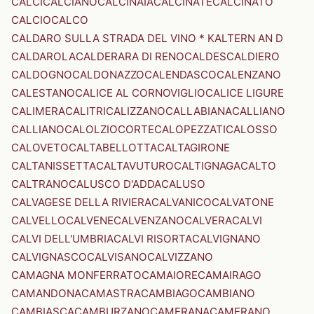
CALCI
CALCIANO
CALCINAIA
CALCINATE
CALCINATO
CALCIO
CALCO
CALDARO SULLA STRADA DEL VINO * KALTERN AN D
CALDAROLA
CALDERARA DI RENO
CALDES
CALDIERO
CALDOGNO
CALDONAZZO
CALENDASCO
CALENZANO
CALESTANO
CALICE AL CORNOVIGLIO
CALICE LIGURE
CALIMERA
CALITRI
CALIZZANO
CALLABIANA
CALLIANO
CALLIANO
CALOLZIOCORTE
CALOPEZZATI
CALOSSO
CALOVETO
CALTABELLOTTA
CALTAGIRONE
CALTANISSETTA
CALTAVUTURO
CALTIGNAGA
CALTO
CALTRANO
CALUSCO D'ADDA
CALUSO
CALVAGESE DELLA RIVIERA
CALVANICO
CALVATONE
CALVELLO
CALVENE
CALVENZANO
CALVERA
CALVI
CALVI DELL'UMBRIA
CALVI RISORTA
CALVIGNANO
CALVIGNASCO
CALVISANO
CALVIZZANO
CAMAGNA MONFERRATO
CAMAIORE
CAMAIRAGO
CAMANDONA
CAMASTRA
CAMBIAGO
CAMBIANO
CAMBIASCA
CAMBURZANO
CAMERANA
CAMERANO