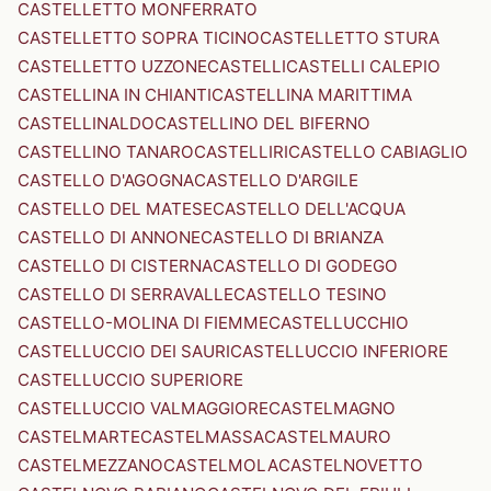
CASTELLETTO MONFERRATO
CASTELLETTO SOPRA TICINO
CASTELLETTO STURA
CASTELLETTO UZZONE
CASTELLI
CASTELLI CALEPIO
CASTELLINA IN CHIANTI
CASTELLINA MARITTIMA
CASTELLINALDO
CASTELLINO DEL BIFERNO
CASTELLINO TANARO
CASTELLIRI
CASTELLO CABIAGLIO
CASTELLO D'AGOGNA
CASTELLO D'ARGILE
CASTELLO DEL MATESE
CASTELLO DELL'ACQUA
CASTELLO DI ANNONE
CASTELLO DI BRIANZA
CASTELLO DI CISTERNA
CASTELLO DI GODEGO
CASTELLO DI SERRAVALLE
CASTELLO TESINO
CASTELLO-MOLINA DI FIEMME
CASTELLUCCHIO
CASTELLUCCIO DEI SAURI
CASTELLUCCIO INFERIORE
CASTELLUCCIO SUPERIORE
CASTELLUCCIO VALMAGGIORE
CASTELMAGNO
CASTELMARTE
CASTELMASSA
CASTELMAURO
CASTELMEZZANO
CASTELMOLA
CASTELNOVETTO