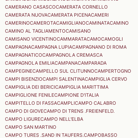
CAMERANO CASASCO
CAMERATA CORNELLO
CAMERATA NUOVA
CAMERATA PICENA
CAMERI
CAMERINO
CAMEROTA
CAMIGLIANO
CAMINATA
CAMINO
CAMINO AL TAGLIAMENTO
CAMISANO
CAMISANO VICENTINO
CAMMARATA
CAMO
CAMOGLI
CAMPAGNA
CAMPAGNA LUPIA
CAMPAGNANO DI ROMA
CAMPAGNATICO
CAMPAGNOLA CREMASCA
CAMPAGNOLA EMILIA
CAMPANA
CAMPARADA
CAMPEGINE
CAMPELLO SUL CLITUNNO
CAMPERTOGNO
CAMPI BISENZIO
CAMPI SALENTINA
CAMPIGLIA CERVO
CAMPIGLIA DEI BERICI
CAMPIGLIA MARITTIMA
CAMPIGLIONE FENILE
CAMPIONE D'ITALIA
CAMPITELLO DI FASSA
CAMPLI
CAMPO CALABRO
CAMPO DI GIOVE
CAMPO DI TRENS .FREIENFELD.
CAMPO LIGURE
CAMPO NELL'ELBA
CAMPO SAN MARTINO
CAMPO TURES .SAND IN TAUFERS.
CAMPOBASSO