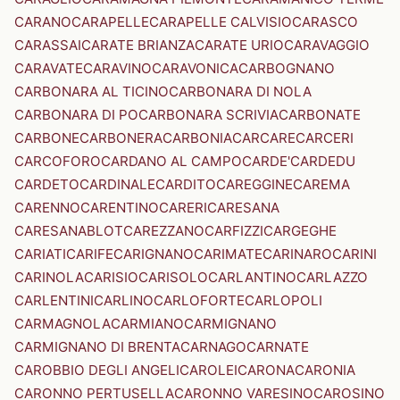
CARANO
CARAPELLE
CARAPELLE CALVISIO
CARASCO
CARASSAI
CARATE BRIANZA
CARATE URIO
CARAVAGGIO
CARAVATE
CARAVINO
CARAVONICA
CARBOGNANO
CARBONARA AL TICINO
CARBONARA DI NOLA
CARBONARA DI PO
CARBONARA SCRIVIA
CARBONATE
CARBONE
CARBONERA
CARBONIA
CARCARE
CARCERI
CARCOFORO
CARDANO AL CAMPO
CARDE'
CARDEDU
CARDETO
CARDINALE
CARDITO
CAREGGINE
CAREMA
CARENNO
CARENTINO
CARERI
CARESANA
CARESANABLOT
CAREZZANO
CARFIZZI
CARGEGHE
CARIATI
CARIFE
CARIGNANO
CARIMATE
CARINARO
CARINI
CARINOLA
CARISIO
CARISOLO
CARLANTINO
CARLAZZO
CARLENTINI
CARLINO
CARLOFORTE
CARLOPOLI
CARMAGNOLA
CARMIANO
CARMIGNANO
CARMIGNANO DI BRENTA
CARNAGO
CARNATE
CAROBBIO DEGLI ANGELI
CAROLEI
CARONA
CARONIA
CARONNO PERTUSELLA
CARONNO VARESINO
CAROSINO