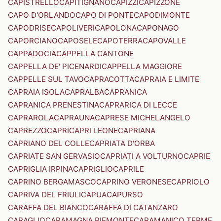
CAPISTRELLO
CAPITIGNANO
CAPIZZI
CAPIZZONE
CAPO D'ORLANDO
CAPO DI PONTE
CAPODIMONTE
CAPODRISE
CAPOLIVERI
CAPOLONA
CAPONAGO
CAPORCIANO
CAPOSELE
CAPOTERRA
CAPOVALLE
CAPPADOCIA
CAPPELLA CANTONE
CAPPELLA DE' PICENARDI
CAPPELLA MAGGIORE
CAPPELLE SUL TAVO
CAPRACOTTA
CAPRAIA E LIMITE
CAPRAIA ISOLA
CAPRALBA
CAPRANICA
CAPRANICA PRENESTINA
CAPRARICA DI LECCE
CAPRAROLA
CAPRAUNA
CAPRESE MICHELANGELO
CAPREZZO
CAPRI
CAPRI LEONE
CAPRIANA
CAPRIANO DEL COLLE
CAPRIATA D'ORBA
CAPRIATE SAN GERVASIO
CAPRIATI A VOLTURNO
CAPRIE
CAPRIGLIA IRPINA
CAPRIGLIO
CAPRILE
CAPRINO BERGAMASCO
CAPRINO VERONESE
CAPRIOLO
CAPRIVA DEL FRIULI
CAPUA
CAPURSO
CARAFFA DEL BIANCO
CARAFFA DI CATANZARO
CARAGLIO
CARAMAGNA PIEMONTE
CARAMANICO TERME