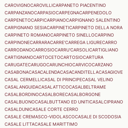
CAROVIGNO
CAROVILLI
CARPANETO PIACENTINO
CARPANZANO
CARPASIO
CARPEGNA
CARPENEDOLO
CARPENETO
CARPI
CARPIANO
CARPIGNANO SALENTINO
CARPIGNANO SESIA
CARPINETI
CARPINETO DELLA NORA
CARPINETO ROMANO
CARPINETO SINELLO
CARPINO
CARPINONE
CARRARA
CARRE'
CARREGA LIGURE
CARRO
CARRODANO
CARROSIO
CARRU'
CARSOLI
CARTIGLIANO
CARTIGNANO
CARTOCETO
CARTOSIO
CARTURA
CARUGATE
CARUGO
CARUNCHIO
CARVICO
CARZANO
CASABONA
CASACALENDA
CASACANDITELLA
CASAGIOVE
CASAL CERMELLI
CASAL DI PRINCIPE
CASAL VELINO
CASALANGUIDA
CASALATTICO
CASALBELTRAME
CASALBORDINO
CASALBORE
CASALBORGONE
CASALBUONO
CASALBUTTANO ED UNITI
CASALCIPRANO
CASALDUNI
CASALE CORTE CERRO
CASALE CREMASCO-VIDOLASCO
CASALE DI SCODOSIA
CASALE LITTA
CASALE MARITTIMO