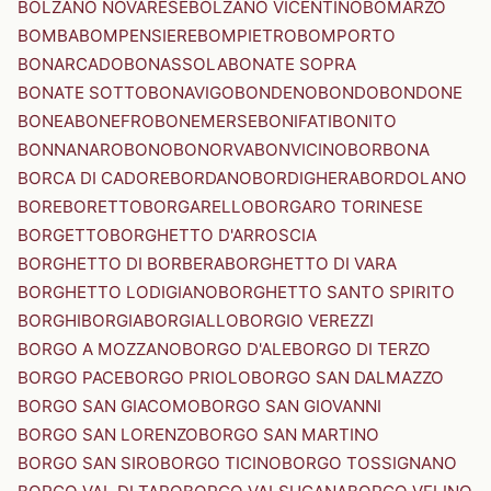
BOLZANO NOVARESE
BOLZANO VICENTINO
BOMARZO
BOMBA
BOMPENSIERE
BOMPIETRO
BOMPORTO
BONARCADO
BONASSOLA
BONATE SOPRA
BONATE SOTTO
BONAVIGO
BONDENO
BONDO
BONDONE
BONEA
BONEFRO
BONEMERSE
BONIFATI
BONITO
BONNANARO
BONO
BONORVA
BONVICINO
BORBONA
BORCA DI CADORE
BORDANO
BORDIGHERA
BORDOLANO
BORE
BORETTO
BORGARELLO
BORGARO TORINESE
BORGETTO
BORGHETTO D'ARROSCIA
BORGHETTO DI BORBERA
BORGHETTO DI VARA
BORGHETTO LODIGIANO
BORGHETTO SANTO SPIRITO
BORGHI
BORGIA
BORGIALLO
BORGIO VEREZZI
BORGO A MOZZANO
BORGO D'ALE
BORGO DI TERZO
BORGO PACE
BORGO PRIOLO
BORGO SAN DALMAZZO
BORGO SAN GIACOMO
BORGO SAN GIOVANNI
BORGO SAN LORENZO
BORGO SAN MARTINO
BORGO SAN SIRO
BORGO TICINO
BORGO TOSSIGNANO