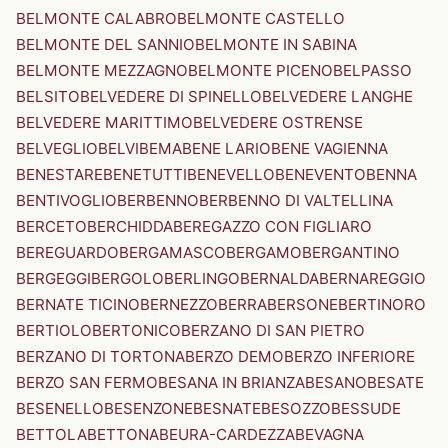
BELMONTE CALABRO
BELMONTE CASTELLO
BELMONTE DEL SANNIO
BELMONTE IN SABINA
BELMONTE MEZZAGNO
BELMONTE PICENO
BELPASSO
BELSITO
BELVEDERE DI SPINELLO
BELVEDERE LANGHE
BELVEDERE MARITTIMO
BELVEDERE OSTRENSE
BELVEGLIO
BELVI
BEMA
BENE LARIO
BENE VAGIENNA
BENESTARE
BENETUTTI
BENEVELLO
BENEVENTO
BENNA
BENTIVOGLIO
BERBENNO
BERBENNO DI VALTELLINA
BERCETO
BERCHIDDA
BEREGAZZO CON FIGLIARO
BEREGUARDO
BERGAMASCO
BERGAMO
BERGANTINO
BERGEGGI
BERGOLO
BERLINGO
BERNALDA
BERNAREGGIO
BERNATE TICINO
BERNEZZO
BERRA
BERSONE
BERTINORO
BERTIOLO
BERTONICO
BERZANO DI SAN PIETRO
BERZANO DI TORTONA
BERZO DEMO
BERZO INFERIORE
BERZO SAN FERMO
BESANA IN BRIANZA
BESANO
BESATE
BESENELLO
BESENZONE
BESNATE
BESOZZO
BESSUDE
BETTOLA
BETTONA
BEURA-CARDEZZA
BEVAGNA