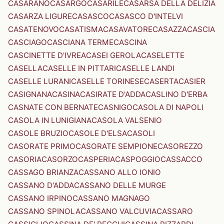
CASARANO
CASARGO
CASARILE
CASARSA DELLA DELIZIA
CASARZA LIGURE
CASASCO
CASASCO D'INTELVI
CASATENOVO
CASATISMA
CASAVATORE
CASAZZA
CASCIA
CASCIAGO
CASCIANA TERME
CASCINA
CASCINETTE D'IVREA
CASEI GEROLA
CASELETTE
CASELLA
CASELLE IN PITTARI
CASELLE LANDI
CASELLE LURANI
CASELLE TORINESE
CASERTA
CASIER
CASIGNANA
CASINA
CASIRATE D'ADDA
CASLINO D'ERBA
CASNATE CON BERNATE
CASNIGO
CASOLA DI NAPOLI
CASOLA IN LUNIGIANA
CASOLA VALSENIO
CASOLE BRUZIO
CASOLE D'ELSA
CASOLI
CASORATE PRIMO
CASORATE SEMPIONE
CASOREZZO
CASORIA
CASORZO
CASPERIA
CASPOGGIO
CASSACCO
CASSAGO BRIANZA
CASSANO ALLO IONIO
CASSANO D'ADDA
CASSANO DELLE MURGE
CASSANO IRPINO
CASSANO MAGNAGO
CASSANO SPINOLA
CASSANO VALCUVIA
CASSARO