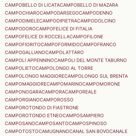
CAMPOBELLO DI LICATA
CAMPOBELLO DI MAZARA
CAMPOCHIARO
CAMPODARSEGO
CAMPODENNO
CAMPODIMELE
CAMPODIPIETRA
CAMPODOLCINO
CAMPODORO
CAMPOFELICE DI FITALIA
CAMPOFELICE DI ROCCELLA
CAMPOFILONE
CAMPOFIORITO
CAMPOFORMIDO
CAMPOFRANCO
CAMPOGALLIANO
CAMPOLATTARO
CAMPOLI APPENNINO
CAMPOLI DEL MONTE TABURNO
CAMPOLIETO
CAMPOLONGO AL TORRE
CAMPOLONGO MAGGIORE
CAMPOLONGO SUL BRENTA
CAMPOMAGGIORE
CAMPOMARINO
CAMPOMORONE
CAMPONOGARA
CAMPORA
CAMPOREALE
CAMPORGIANO
CAMPOROSSO
CAMPOROTONDO DI FIASTRONE
CAMPOROTONDO ETNEO
CAMPOSAMPIERO
CAMPOSANO
CAMPOSANTO
CAMPOSPINOSO
CAMPOTOSTO
CAMUGNANO
CANAL SAN BOVO
CANALE