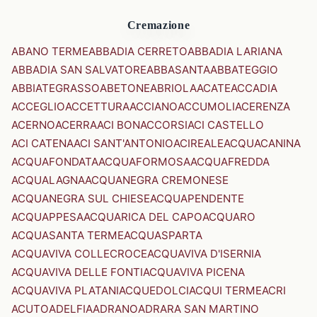
Cremazione
ABANO TERME
ABBADIA CERRETO
ABBADIA LARIANA
ABBADIA SAN SALVATORE
ABBASANTA
ABBATEGGIO
ABBIATEGRASSO
ABETONE
ABRIOLA
ACATE
ACCADIA
ACCEGLIO
ACCETTURA
ACCIANO
ACCUMOLI
ACERENZA
ACERNO
ACERRA
ACI BONACCORSI
ACI CASTELLO
ACI CATENA
ACI SANT'ANTONIO
ACIREALE
ACQUACANINA
ACQUAFONDATA
ACQUAFORMOSA
ACQUAFREDDA
ACQUALAGNA
ACQUANEGRA CREMONESE
ACQUANEGRA SUL CHIESE
ACQUAPENDENTE
ACQUAPPESA
ACQUARICA DEL CAPO
ACQUARO
ACQUASANTA TERME
ACQUASPARTA
ACQUAVIVA COLLECROCE
ACQUAVIVA D'ISERNIA
ACQUAVIVA DELLE FONTI
ACQUAVIVA PICENA
ACQUAVIVA PLATANI
ACQUEDOLCI
ACQUI TERME
ACRI
ACUTO
ADELFIA
ADRANO
ADRARA SAN MARTINO