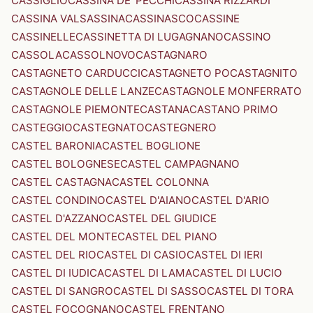
CASSIGLIO
CASSINA DE' PECCHI
CASSINA RIZZARDI
CASSINA VALSASSINA
CASSINASCO
CASSINE
CASSINELLE
CASSINETTA DI LUGAGNANO
CASSINO
CASSOLA
CASSOLNOVO
CASTAGNARO
CASTAGNETO CARDUCCI
CASTAGNETO PO
CASTAGNITO
CASTAGNOLE DELLE LANZE
CASTAGNOLE MONFERRATO
CASTAGNOLE PIEMONTE
CASTANA
CASTANO PRIMO
CASTEGGIO
CASTEGNATO
CASTEGNERO
CASTEL BARONIA
CASTEL BOGLIONE
CASTEL BOLOGNESE
CASTEL CAMPAGNANO
CASTEL CASTAGNA
CASTEL COLONNA
CASTEL CONDINO
CASTEL D'AIANO
CASTEL D'ARIO
CASTEL D'AZZANO
CASTEL DEL GIUDICE
CASTEL DEL MONTE
CASTEL DEL PIANO
CASTEL DEL RIO
CASTEL DI CASIO
CASTEL DI IERI
CASTEL DI IUDICA
CASTEL DI LAMA
CASTEL DI LUCIO
CASTEL DI SANGRO
CASTEL DI SASSO
CASTEL DI TORA
CASTEL FOCOGNANO
CASTEL FRENTANO