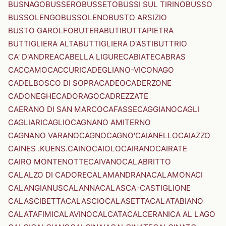
BUSNAGO
BUSSERO
BUSSETO
BUSSI SUL TIRINO
BUSSO
BUSSOLENGO
BUSSOLENO
BUSTO ARSIZIO
BUSTO GAROLFO
BUTERA
BUTI
BUTTAPIETRA
BUTTIGLIERA ALTA
BUTTIGLIERA D'ASTI
BUTTRIO
CA' D'ANDREA
CABELLA LIGURE
CABIATE
CABRAS
CACCAMO
CACCURI
CADEGLIANO-VICONAGO
CADELBOSCO DI SOPRA
CADEO
CADERZONE
CADONEGHE
CADORAGO
CADREZZATE
CAERANO DI SAN MARCO
CAFASSE
CAGGIANO
CAGLI
CAGLIARI
CAGLIO
CAGNANO AMITERNO
CAGNANO VARANO
CAGNO
CAGNO'
CAIANELLO
CAIAZZO
CAINES .KUENS.
CAINO
CAIOLO
CAIRANO
CAIRATE
CAIRO MONTENOTTE
CAIVANO
CALABRITTO
CALALZO DI CADORE
CALAMANDRANA
CALAMONACI
CALANGIANUS
CALANNA
CALASCA-CASTIGLIONE
CALASCIBETTA
CALASCIO
CALASETTA
CALATABIANO
CALATAFIMI
CALAVINO
CALCATA
CALCERANICA AL LAGO