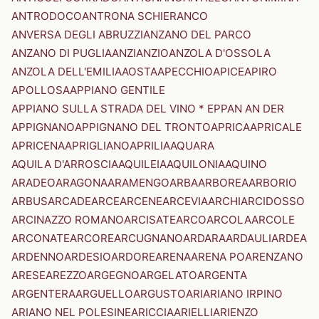
ANTRODOCO
ANTRONA SCHIERANCO
ANVERSA DEGLI ABRUZZI
ANZANO DEL PARCO
ANZANO DI PUGLIA
ANZI
ANZIO
ANZOLA D'OSSOLA
ANZOLA DELL'EMILIA
AOSTA
APECCHIO
APICE
APIRO
APOLLOSA
APPIANO GENTILE
APPIANO SULLA STRADA DEL VINO * EPPAN AN DER
APPIGNANO
APPIGNANO DEL TRONTO
APRICA
APRICALE
APRICENA
APRIGLIANO
APRILIA
AQUARA
AQUILA D'ARROSCIA
AQUILEIA
AQUILONIA
AQUINO
ARADEO
ARAGONA
ARAMENGO
ARBA
ARBOREA
ARBORIO
ARBUS
ARCADE
ARCE
ARCENE
ARCEVIA
ARCHI
ARCIDOSSO
ARCINAZZO ROMANO
ARCISATE
ARCO
ARCOLA
ARCOLE
ARCONATE
ARCORE
ARCUGNANO
ARDARA
ARDAULI
ARDEA
ARDENNO
ARDESIO
ARDORE
ARENA
ARENA PO
ARENZANO
ARESE
AREZZO
ARGEGNO
ARGELATO
ARGENTA
ARGENTERA
ARGUELLO
ARGUSTO
ARI
ARIANO IRPINO
ARIANO NEL POLESINE
ARICCIA
ARIELLI
ARIENZO