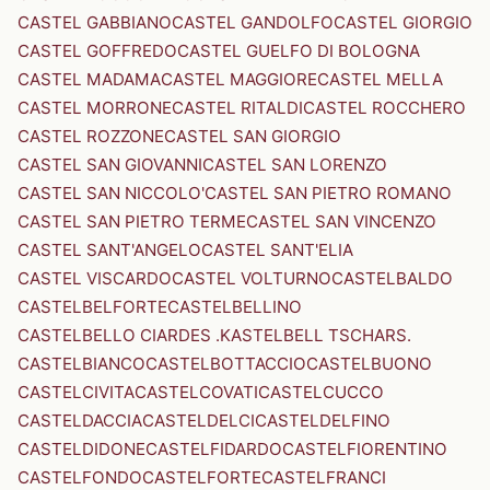
CASTEL GABBIANO
CASTEL GANDOLFO
CASTEL GIORGIO
CASTEL GOFFREDO
CASTEL GUELFO DI BOLOGNA
CASTEL MADAMA
CASTEL MAGGIORE
CASTEL MELLA
CASTEL MORRONE
CASTEL RITALDI
CASTEL ROCCHERO
CASTEL ROZZONE
CASTEL SAN GIORGIO
CASTEL SAN GIOVANNI
CASTEL SAN LORENZO
CASTEL SAN NICCOLO'
CASTEL SAN PIETRO ROMANO
CASTEL SAN PIETRO TERME
CASTEL SAN VINCENZO
CASTEL SANT'ANGELO
CASTEL SANT'ELIA
CASTEL VISCARDO
CASTEL VOLTURNO
CASTELBALDO
CASTELBELFORTE
CASTELBELLINO
CASTELBELLO CIARDES .KASTELBELL TSCHARS.
CASTELBIANCO
CASTELBOTTACCIO
CASTELBUONO
CASTELCIVITA
CASTELCOVATI
CASTELCUCCO
CASTELDACCIA
CASTELDELCI
CASTELDELFINO
CASTELDIDONE
CASTELFIDARDO
CASTELFIORENTINO
CASTELFONDO
CASTELFORTE
CASTELFRANCI