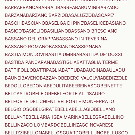
BARRAFRANCA
BARRALI
BARREA
BARUMINI
BARZAGO
BARZANA
BARZANO'
BARZIO
BASALUZZO
BASCAPE'
BASCHI
BASCIANO
BASELGA DI PINE'
BASELICE
BASIANO
BASICO'
BASIGLIO
BASILIANO
BASSANO BRESCIANO
BASSANO DEL GRAPPA
BASSANO IN TEVERINA
BASSANO ROMANO
BASSIANO
BASSIGNANA
BASTIA MONDOVI'
BASTIA UMBRA
BASTIDA DE' DOSSI
BASTIDA PANCARANA
BASTIGLIA
BATTAGLIA TERME
BATTIFOLLO
BATTIPAGLIA
BATTUDA
BAUCINA
BAULADU
BAUNEI
BAVENO
BAZZANO
BEDERO VALCUVIA
BEDIZZOLE
BEDOLLO
BEDONIA
BEDULITA
BEE
BEINASCO
BEINETTE
BELCASTRO
BELFIORE
BELFORTE ALL'ISAURO
BELFORTE DEL CHIENTI
BELFORTE MONFERRATO
BELGIOIOSO
BELGIRATE
BELLA
BELLAGIO
BELLANO
BELLANTE
BELLARIA-IGEA MARINA
BELLEGRA
BELLINO
BELLINZAGO LOMBARDO
BELLINZAGO NOVARESE
BELLIZZI
BELLONA
BELLOSGUARDO
BELLUNO
BELLUSCO