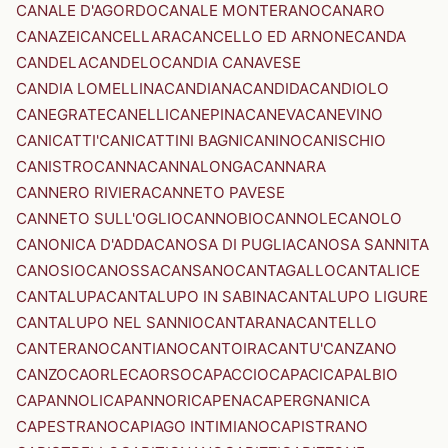
CANALE D'AGORDO
CANALE MONTERANO
CANARO
CANAZEI
CANCELLARA
CANCELLO ED ARNONE
CANDA
CANDELA
CANDELO
CANDIA CANAVESE
CANDIA LOMELLINA
CANDIANA
CANDIDA
CANDIOLO
CANEGRATE
CANELLI
CANEPINA
CANEVA
CANEVINO
CANICATTI'
CANICATTINI BAGNI
CANINO
CANISCHIO
CANISTRO
CANNA
CANNALONGA
CANNARA
CANNERO RIVIERA
CANNETO PAVESE
CANNETO SULL'OGLIO
CANNOBIO
CANNOLE
CANOLO
CANONICA D'ADDA
CANOSA DI PUGLIA
CANOSA SANNITA
CANOSIO
CANOSSA
CANSANO
CANTAGALLO
CANTALICE
CANTALUPA
CANTALUPO IN SABINA
CANTALUPO LIGURE
CANTALUPO NEL SANNIO
CANTARANA
CANTELLO
CANTERANO
CANTIANO
CANTOIRA
CANTU'
CANZANO
CANZO
CAORLE
CAORSO
CAPACCIO
CAPACI
CAPALBIO
CAPANNOLI
CAPANNORI
CAPENA
CAPERGNANICA
CAPESTRANO
CAPIAGO INTIMIANO
CAPISTRANO