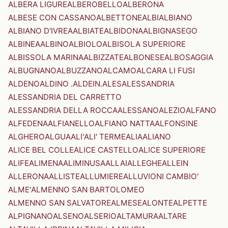
ALBERA LIGURE
ALBEROBELLO
ALBERONA
ALBESE CON CASSANO
ALBETTONE
ALBI
ALBIANO
ALBIANO D'IVREA
ALBIATE
ALBIDONA
ALBIGNASEGO
ALBINEA
ALBINO
ALBIOLO
ALBISOLA SUPERIORE
ALBISSOLA MARINA
ALBIZZATE
ALBONESE
ALBOSAGGIA
ALBUGNANO
ALBUZZANO
ALCAMO
ALCARA LI FUSI
ALDENO
ALDINO .ALDEIN.
ALES
ALESSANDRIA
ALESSANDRIA DEL CARRETTO
ALESSANDRIA DELLA ROCCA
ALESSANO
ALEZIO
ALFANO
ALFEDENA
ALFIANELLO
ALFIANO NATTA
ALFONSINE
ALGHERO
ALGUA
ALI'
ALI' TERME
ALIA
ALIANO
ALICE BEL COLLE
ALICE CASTELLO
ALICE SUPERIORE
ALIFE
ALIMENA
ALIMINUSA
ALLAI
ALLEGHE
ALLEIN
ALLERONA
ALLISTE
ALLUMIERE
ALLUVIONI CAMBIO'
ALME'
ALMENNO SAN BARTOLOMEO
ALMENNO SAN SALVATORE
ALMESE
ALONTE
ALPETTE
ALPIGNANO
ALSENO
ALSERIO
ALTAMURA
ALTARE