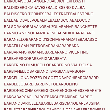
BAIRO
BAISO
BALANGERO
BALDICHIERI D'ASTI
BALDISSERO CANAVESE
BALDISSERO D'ALBA
BALDISSERO TORINESE
BALESTRATE
BALESTRINO
BALLABIO
BALLAO
BALME
BALMUCCIA
BALOCCO
BALSORANO
BALVANO
BALZOLA
BANARI
BANCHETTE
BANNIO ANZINO
BANZI
BAONE
BARADILI
BARAGIANO
BARANELLO
BARANO D'ISCHIA
BARANZATE
BARASSO
BARATILI SAN PIETRO
BARBANIA
BARBARA
BARBARANO ROMANO
BARBARANO VICENTINO
BARBARESCO
BARBARIGA
BARBATA
BARBERINO DI MUGELLO
BARBERINO VAL D'ELSA
BARBIANELLO
BARBIANO .BARBIAN.
BARBONA
BARCELLONA POZZO DI GOTTO
BARCHI
BARCIS
BARD
BARDELLO
BARDI
BARDINETO
BARDOLINO
BARDONECCHIA
BAREGGIO
BARENGO
BARESSA
BARETE
BARGA
BARGAGLI
BARGE
BARGHE
BARI
BARI SARDO
BARIANO
BARICELLA
BARILE
BARISCIANO
BARLASSINA
BARLETTA
BARNI
BAROLO
BARONE CANAVESE
BARONISSI