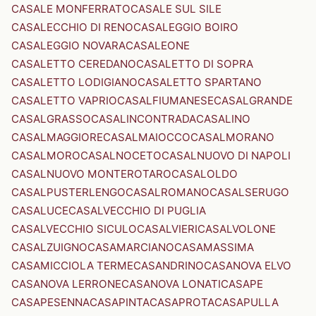
CASALE MONFERRATO
CASALE SUL SILE
CASALECCHIO DI RENO
CASALEGGIO BOIRO
CASALEGGIO NOVARA
CASALEONE
CASALETTO CEREDANO
CASALETTO DI SOPRA
CASALETTO LODIGIANO
CASALETTO SPARTANO
CASALETTO VAPRIO
CASALFIUMANESE
CASALGRANDE
CASALGRASSO
CASALINCONTRADA
CASALINO
CASALMAGGIORE
CASALMAIOCCO
CASALMORANO
CASALMORO
CASALNOCETO
CASALNUOVO DI NAPOLI
CASALNUOVO MONTEROTARO
CASALOLDO
CASALPUSTERLENGO
CASALROMANO
CASALSERUGO
CASALUCE
CASALVECCHIO DI PUGLIA
CASALVECCHIO SICULO
CASALVIERI
CASALVOLONE
CASALZUIGNO
CASAMARCIANO
CASAMASSIMA
CASAMICCIOLA TERME
CASANDRINO
CASANOVA ELVO
CASANOVA LERRONE
CASANOVA LONATI
CASAPE
CASAPESENNA
CASAPINTA
CASAPROTA
CASAPULLA