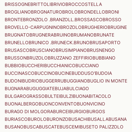
BRISSOGNE
BRITTOLI
BRIVIO
BROCCOSTELLA
BROGLIANO
BROGNATURO
BROLO
BRONDELLO
BRONI
BRONTE
BRONZOLO .BRANZOLL.
BROSSASCO
BROSSO
BROVELLO-CARPUGNINO
BROZOLO
BRUGHERIO
BRUGINE
BRUGNATO
BRUGNERA
BRUINO
BRUMANO
BRUNATE
BRUNELLO
BRUNICO .BRUNECK.
BRUNO
BRUSAPORTO
BRUSASCO
BRUSCIANO
BRUSIMPIANO
BRUSNENGO
BRUSSON
BRUZOLO
BRUZZANO ZEFFIRIO
BUBBIANO
BUBBIO
BUCCHERI
BUCCHIANICO
BUCCIANO
BUCCINASCO
BUCCINO
BUCINE
BUDDUSO'
BUDOIA
BUDONI
BUDRIO
BUGGERRU
BUGGIANO
BUGLIO IN MONTE
BUGNARA
BUGUGGIATE
BUJA
BULCIAGO
BULGAROGRASSO
BULTEI
BULZI
BUONABITACOLO
BUONALBERGO
BUONCONVENTO
BUONVICINO
BURAGO DI MOLGORA
BURCEI
BURGIO
BURGOS
BURIASCO
BUROLO
BURONZO
BUSACHI
BUSALLA
BUSANA
BUSANO
BUSCA
BUSCATE
BUSCEMI
BUSETO PALIZZOLO