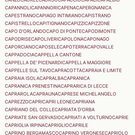
CAPANNOLI
CAPANNORI
CAPENA
CAPERGNANICA
CAPESTRANO
CAPIAGO INTIMIANO
CAPISTRANO
CAPISTRELLO
CAPITIGNANO
CAPIZZI
CAPIZZONE
CAPO D'ORLANDO
CAPO DI PONTE
CAPODIMONTE
CAPODRISE
CAPOLIVERI
CAPOLONA
CAPONAGO
CAPORCIANO
CAPOSELE
CAPOTERRA
CAPOVALLE
CAPPADOCIA
CAPPELLA CANTONE
CAPPELLA DE' PICENARDI
CAPPELLA MAGGIORE
CAPPELLE SUL TAVO
CAPRACOTTA
CAPRAIA E LIMITE
CAPRAIA ISOLA
CAPRALBA
CAPRANICA
CAPRANICA PRENESTINA
CAPRARICA DI LECCE
CAPRAROLA
CAPRAUNA
CAPRESE MICHELANGELO
CAPREZZO
CAPRI
CAPRI LEONE
CAPRIANA
CAPRIANO DEL COLLE
CAPRIATA D'ORBA
CAPRIATE SAN GERVASIO
CAPRIATI A VOLTURNO
CAPRIE
CAPRIGLIA IRPINA
CAPRIGLIO
CAPRILE
CAPRINO BERGAMASCO
CAPRINO VERONESE
CAPRIOLO