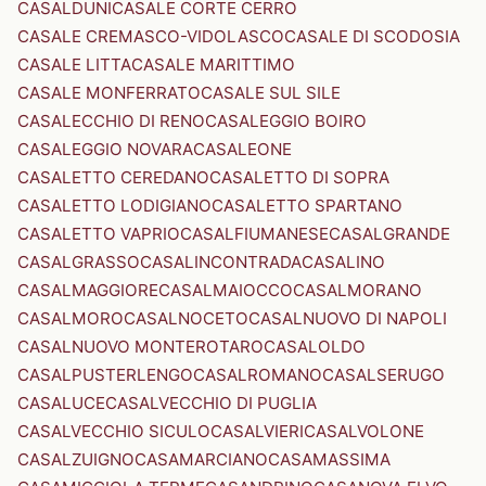
CASALDUNI
CASALE CORTE CERRO
CASALE CREMASCO-VIDOLASCO
CASALE DI SCODOSIA
CASALE LITTA
CASALE MARITTIMO
CASALE MONFERRATO
CASALE SUL SILE
CASALECCHIO DI RENO
CASALEGGIO BOIRO
CASALEGGIO NOVARA
CASALEONE
CASALETTO CEREDANO
CASALETTO DI SOPRA
CASALETTO LODIGIANO
CASALETTO SPARTANO
CASALETTO VAPRIO
CASALFIUMANESE
CASALGRANDE
CASALGRASSO
CASALINCONTRADA
CASALINO
CASALMAGGIORE
CASALMAIOCCO
CASALMORANO
CASALMORO
CASALNOCETO
CASALNUOVO DI NAPOLI
CASALNUOVO MONTEROTARO
CASALOLDO
CASALPUSTERLENGO
CASALROMANO
CASALSERUGO
CASALUCE
CASALVECCHIO DI PUGLIA
CASALVECCHIO SICULO
CASALVIERI
CASALVOLONE
CASALZUIGNO
CASAMARCIANO
CASAMASSIMA