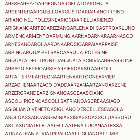
ARESE
AREZZO
ARGEGNO
ARGELATO
ARGENTA
ARGENTERA
ARGUELLO
ARGUSTO
ARI
ARIANO IRPINO
ARIANO NEL POLESINE
ARICCIA
ARIELLI
ARIENZO
ARIGNANO
ARITZO
ARIZZANO
ARLENA DI CASTRO
ARLUNO
ARMENO
ARMENTO
ARMUNGIA
ARNAD
ARNARA
ARNASCO
ARNESANO
AROLA
ARONA
AROSIO
ARPAIA
ARPAISE
ARPINO
ARQUA' PETRARCA
ARQUA' POLESINE
ARQUATA DEL TRONTO
ARQUATA SCRIVIA
ARRE
ARRONE
ARSAGO SEPRIO
ARSIE'
ARSIERO
ARSITA
ARSOLI
ARTA TERME
ARTEGNA
ARTENA
ARTOGNE
ARVIER
ARZACHENA
ARZAGO D'ADDA
ARZANA
ARZANO
ARZENE
ARZERGRANDE
ARZIGNANO
ASCEA
ASCIANO
ASCOLI PICENO
ASCOLI SATRIANO
ASCREA
ASIAGO
ASIGLIANO VENETO
ASIGLIANO VERCELLESE
ASOLA
ASOLO
ASSAGO
ASSEMINI
ASSISI
ASSO
ASSOLO
ASSORO
ASTI
ASUNI
ATELETA
ATELLA
ATENA LUCANA
ATESSA
ATINA
ATRANI
ATRI
ATRIPALDA
ATTIGLIANO
ATTIMIS