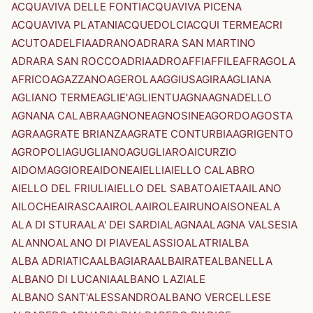
ACQUAVIVA DELLE FONTI
ACQUAVIVA PICENA
ACQUAVIVA PLATANI
ACQUEDOLCI
ACQUI TERME
ACRI
ACUTO
ADELFIA
ADRANO
ADRARA SAN MARTINO
ADRARA SAN ROCCO
ADRIA
ADRO
AFFI
AFFILE
AFRAGOLA
AFRICO
AGAZZANO
AGEROLA
AGGIUS
AGIRA
AGLIANA
AGLIANO TERME
AGLIE'
AGLIENTU
AGNA
AGNADELLO
AGNANA CALABRA
AGNONE
AGNOSINE
AGORDO
AGOSTA
AGRA
AGRATE BRIANZA
AGRATE CONTURBIA
AGRIGENTO
AGROPOLI
AGUGLIANO
AGUGLIARO
AICURZIO
AIDOMAGGIORE
AIDONE
AIELLI
AIELLO CALABRO
AIELLO DEL FRIULI
AIELLO DEL SABATO
AIETA
AILANO
AILOCHE
AIRASCA
AIROLA
AIROLE
AIRUNO
AISONE
ALA
ALA DI STURA
ALA' DEI SARDI
ALAGNA
ALAGNA VALSESIA
ALANNO
ALANO DI PIAVE
ALASSIO
ALATRI
ALBA
ALBA ADRIATICA
ALBAGIARA
ALBAIRATE
ALBANELLA
ALBANO DI LUCANIA
ALBANO LAZIALE
ALBANO SANT'ALESSANDRO
ALBANO VERCELLESE