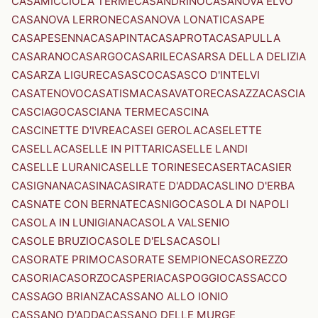
CASAMICCIOLA TERME
CASANDRINO
CASANOVA ELVO
CASANOVA LERRONE
CASANOVA LONATI
CASAPE
CASAPESENNA
CASAPINTA
CASAPROTA
CASAPULLA
CASARANO
CASARGO
CASARILE
CASARSA DELLA DELIZIA
CASARZA LIGURE
CASASCO
CASASCO D'INTELVI
CASATENOVO
CASATISMA
CASAVATORE
CASAZZA
CASCIA
CASCIAGO
CASCIANA TERME
CASCINA
CASCINETTE D'IVREA
CASEI GEROLA
CASELETTE
CASELLA
CASELLE IN PITTARI
CASELLE LANDI
CASELLE LURANI
CASELLE TORINESE
CASERTA
CASIER
CASIGNANA
CASINA
CASIRATE D'ADDA
CASLINO D'ERBA
CASNATE CON BERNATE
CASNIGO
CASOLA DI NAPOLI
CASOLA IN LUNIGIANA
CASOLA VALSENIO
CASOLE BRUZIO
CASOLE D'ELSA
CASOLI
CASORATE PRIMO
CASORATE SEMPIONE
CASOREZZO
CASORIA
CASORZO
CASPERIA
CASPOGGIO
CASSACCO
CASSAGO BRIANZA
CASSANO ALLO IONIO
CASSANO D'ADDA
CASSANO DELLE MURGE