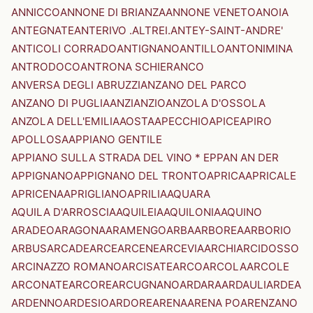
ANNICCO
ANNONE DI BRIANZA
ANNONE VENETO
ANOIA
ANTEGNATE
ANTERIVO .ALTREI.
ANTEY-SAINT-ANDRE'
ANTICOLI CORRADO
ANTIGNANO
ANTILLO
ANTONIMINA
ANTRODOCO
ANTRONA SCHIERANCO
ANVERSA DEGLI ABRUZZI
ANZANO DEL PARCO
ANZANO DI PUGLIA
ANZI
ANZIO
ANZOLA D'OSSOLA
ANZOLA DELL'EMILIA
AOSTA
APECCHIO
APICE
APIRO
APOLLOSA
APPIANO GENTILE
APPIANO SULLA STRADA DEL VINO * EPPAN AN DER
APPIGNANO
APPIGNANO DEL TRONTO
APRICA
APRICALE
APRICENA
APRIGLIANO
APRILIA
AQUARA
AQUILA D'ARROSCIA
AQUILEIA
AQUILONIA
AQUINO
ARADEO
ARAGONA
ARAMENGO
ARBA
ARBOREA
ARBORIO
ARBUS
ARCADE
ARCE
ARCENE
ARCEVIA
ARCHI
ARCIDOSSO
ARCINAZZO ROMANO
ARCISATE
ARCO
ARCOLA
ARCOLE
ARCONATE
ARCORE
ARCUGNANO
ARDARA
ARDAULI
ARDEA
ARDENNO
ARDESIO
ARDORE
ARENA
ARENA PO
ARENZANO