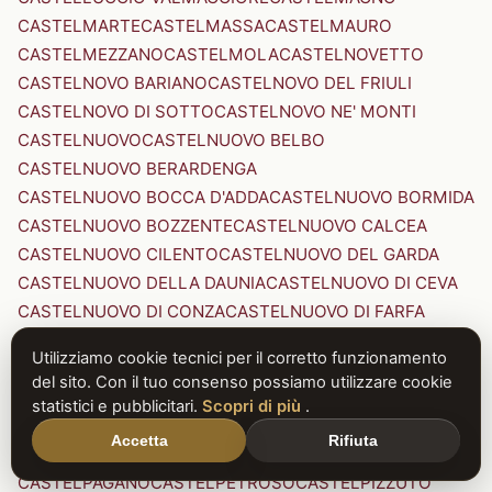
CASTELMARTE
CASTELMASSA
CASTELMAURO
CASTELMEZZANO
CASTELMOLA
CASTELNOVETTO
CASTELNOVO BARIANO
CASTELNOVO DEL FRIULI
CASTELNOVO DI SOTTO
CASTELNOVO NE' MONTI
CASTELNUOVO
CASTELNUOVO BELBO
CASTELNUOVO BERARDENGA
CASTELNUOVO BOCCA D'ADDA
CASTELNUOVO BORMIDA
CASTELNUOVO BOZZENTE
CASTELNUOVO CALCEA
CASTELNUOVO CILENTO
CASTELNUOVO DEL GARDA
CASTELNUOVO DELLA DAUNIA
CASTELNUOVO DI CEVA
CASTELNUOVO DI CONZA
CASTELNUOVO DI FARFA
CASTELNUOVO DI GARFAGNANA
Utilizziamo cookie tecnici per il corretto funzionamento
CASTELNUOVO DI PORTO
CASTELNUOVO DON BOSCO
del sito. Con il tuo consenso possiamo utilizzare cookie
CASTELNUOVO MAGRA
CASTELNUOVO NIGRA
statistici e pubblicitari.
Scopri di più
.
CASTELNUOVO PARANO
CASTELNUOVO RANGONE
Accetta
Rifiuta
CASTELNUOVO SCRIVIA
CASTELNUOVO VAL DI CECINA
CASTELPAGANO
CASTELPETROSO
CASTELPIZZUTO