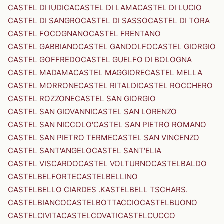
CASTEL DI IUDICA
CASTEL DI LAMA
CASTEL DI LUCIO
CASTEL DI SANGRO
CASTEL DI SASSO
CASTEL DI TORA
CASTEL FOCOGNANO
CASTEL FRENTANO
CASTEL GABBIANO
CASTEL GANDOLFO
CASTEL GIORGIO
CASTEL GOFFREDO
CASTEL GUELFO DI BOLOGNA
CASTEL MADAMA
CASTEL MAGGIORE
CASTEL MELLA
CASTEL MORRONE
CASTEL RITALDI
CASTEL ROCCHERO
CASTEL ROZZONE
CASTEL SAN GIORGIO
CASTEL SAN GIOVANNI
CASTEL SAN LORENZO
CASTEL SAN NICCOLO'
CASTEL SAN PIETRO ROMANO
CASTEL SAN PIETRO TERME
CASTEL SAN VINCENZO
CASTEL SANT'ANGELO
CASTEL SANT'ELIA
CASTEL VISCARDO
CASTEL VOLTURNO
CASTELBALDO
CASTELBELFORTE
CASTELBELLINO
CASTELBELLO CIARDES .KASTELBELL TSCHARS.
CASTELBIANCO
CASTELBOTTACCIO
CASTELBUONO
CASTELCIVITA
CASTELCOVATI
CASTELCUCCO