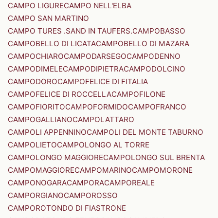
CAMPO LIGURE
CAMPO NELL'ELBA
CAMPO SAN MARTINO
CAMPO TURES .SAND IN TAUFERS.
CAMPOBASSO
CAMPOBELLO DI LICATA
CAMPOBELLO DI MAZARA
CAMPOCHIARO
CAMPODARSEGO
CAMPODENNO
CAMPODIMELE
CAMPODIPIETRA
CAMPODOLCINO
CAMPODORO
CAMPOFELICE DI FITALIA
CAMPOFELICE DI ROCCELLA
CAMPOFILONE
CAMPOFIORITO
CAMPOFORMIDO
CAMPOFRANCO
CAMPOGALLIANO
CAMPOLATTARO
CAMPOLI APPENNINO
CAMPOLI DEL MONTE TABURNO
CAMPOLIETO
CAMPOLONGO AL TORRE
CAMPOLONGO MAGGIORE
CAMPOLONGO SUL BRENTA
CAMPOMAGGIORE
CAMPOMARINO
CAMPOMORONE
CAMPONOGARA
CAMPORA
CAMPOREALE
CAMPORGIANO
CAMPOROSSO
CAMPOROTONDO DI FIASTRONE