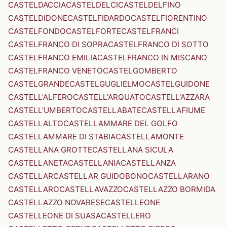
CASTELDACCIA
CASTELDELCI
CASTELDELFINO
CASTELDIDONE
CASTELFIDARDO
CASTELFIORENTINO
CASTELFONDO
CASTELFORTE
CASTELFRANCI
CASTELFRANCO DI SOPRA
CASTELFRANCO DI SOTTO
CASTELFRANCO EMILIA
CASTELFRANCO IN MISCANO
CASTELFRANCO VENETO
CASTELGOMBERTO
CASTELGRANDE
CASTELGUGLIELMO
CASTELGUIDONE
CASTELL'ALFERO
CASTELL'ARQUATO
CASTELL'AZZARA
CASTELL'UMBERTO
CASTELLABATE
CASTELLAFIUME
CASTELLALTO
CASTELLAMMARE DEL GOLFO
CASTELLAMMARE DI STABIA
CASTELLAMONTE
CASTELLANA GROTTE
CASTELLANA SICULA
CASTELLANETA
CASTELLANIA
CASTELLANZA
CASTELLAR
CASTELLAR GUIDOBONO
CASTELLARANO
CASTELLARO
CASTELLAVAZZO
CASTELLAZZO BORMIDA
CASTELLAZZO NOVARESE
CASTELLEONE
CASTELLEONE DI SUASA
CASTELLERO