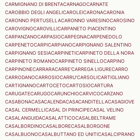
CARMIGNANO DI BRENTA
CARNAGO
CARNATE
CAROBBIO DEGLI ANGELI
CAROLEI
CARONA
CARONIA
CARONNO PERTUSELLA
CARONNO VARESINO
CAROSINO
CAROVIGNO
CAROVILLI
CARPANETO PIACENTINO
CARPANZANO
CARPASIO
CARPEGNA
CARPENEDOLO
CARPENETO
CARPI
CARPIANO
CARPIGNANO SALENTINO
CARPIGNANO SESIA
CARPINETI
CARPINETO DELLA NORA
CARPINETO ROMANO
CARPINETO SINELLO
CARPINO
CARPINONE
CARRARA
CARRE'
CARREGA LIGURE
CARRO
CARRODANO
CARROSIO
CARRU'
CARSOLI
CARTIGLIANO
CARTIGNANO
CARTOCETO
CARTOSIO
CARTURA
CARUGATE
CARUGO
CARUNCHIO
CARVICO
CARZANO
CASABONA
CASACALENDA
CASACANDITELLA
CASAGIOVE
CASAL CERMELLI
CASAL DI PRINCIPE
CASAL VELINO
CASALANGUIDA
CASALATTICO
CASALBELTRAME
CASALBORDINO
CASALBORE
CASALBORGONE
CASALBUONO
CASALBUTTANO ED UNITI
CASALCIPRANO