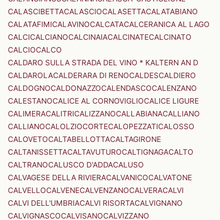
CALASCIBETTA
CALASCIO
CALASETTA
CALATABIANO
CALATAFIMI
CALAVINO
CALCATA
CALCERANICA AL LAGO
CALCI
CALCIANO
CALCINAIA
CALCINATE
CALCINATO
CALCIO
CALCO
CALDARO SULLA STRADA DEL VINO * KALTERN AN D
CALDAROLA
CALDERARA DI RENO
CALDES
CALDIERO
CALDOGNO
CALDONAZZO
CALENDASCO
CALENZANO
CALESTANO
CALICE AL CORNOVIGLIO
CALICE LIGURE
CALIMERA
CALITRI
CALIZZANO
CALLABIANA
CALLIANO
CALLIANO
CALOLZIOCORTE
CALOPEZZATI
CALOSSO
CALOVETO
CALTABELLOTTA
CALTAGIRONE
CALTANISSETTA
CALTAVUTURO
CALTIGNAGA
CALTO
CALTRANO
CALUSCO D'ADDA
CALUSO
CALVAGESE DELLA RIVIERA
CALVANICO
CALVATONE
CALVELLO
CALVENE
CALVENZANO
CALVERA
CALVI
CALVI DELL'UMBRIA
CALVI RISORTA
CALVIGNANO
CALVIGNASCO
CALVISANO
CALVIZZANO