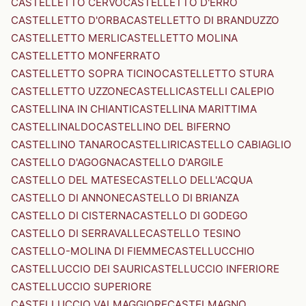
CASTELLETTO CERVO
CASTELLETTO D'ERRO
CASTELLETTO D'ORBA
CASTELLETTO DI BRANDUZZO
CASTELLETTO MERLI
CASTELLETTO MOLINA
CASTELLETTO MONFERRATO
CASTELLETTO SOPRA TICINO
CASTELLETTO STURA
CASTELLETTO UZZONE
CASTELLI
CASTELLI CALEPIO
CASTELLINA IN CHIANTI
CASTELLINA MARITTIMA
CASTELLINALDO
CASTELLINO DEL BIFERNO
CASTELLINO TANARO
CASTELLIRI
CASTELLO CABIAGLIO
CASTELLO D'AGOGNA
CASTELLO D'ARGILE
CASTELLO DEL MATESE
CASTELLO DELL'ACQUA
CASTELLO DI ANNONE
CASTELLO DI BRIANZA
CASTELLO DI CISTERNA
CASTELLO DI GODEGO
CASTELLO DI SERRAVALLE
CASTELLO TESINO
CASTELLO-MOLINA DI FIEMME
CASTELLUCCHIO
CASTELLUCCIO DEI SAURI
CASTELLUCCIO INFERIORE
CASTELLUCCIO SUPERIORE
CASTELLUCCIO VALMAGGIORE
CASTELMAGNO