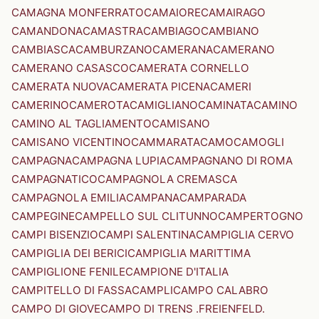
CAMAGNA MONFERRATO
CAMAIORE
CAMAIRAGO
CAMANDONA
CAMASTRA
CAMBIAGO
CAMBIANO
CAMBIASCA
CAMBURZANO
CAMERANA
CAMERANO
CAMERANO CASASCO
CAMERATA CORNELLO
CAMERATA NUOVA
CAMERATA PICENA
CAMERI
CAMERINO
CAMEROTA
CAMIGLIANO
CAMINATA
CAMINO
CAMINO AL TAGLIAMENTO
CAMISANO
CAMISANO VICENTINO
CAMMARATA
CAMO
CAMOGLI
CAMPAGNA
CAMPAGNA LUPIA
CAMPAGNANO DI ROMA
CAMPAGNATICO
CAMPAGNOLA CREMASCA
CAMPAGNOLA EMILIA
CAMPANA
CAMPARADA
CAMPEGINE
CAMPELLO SUL CLITUNNO
CAMPERTOGNO
CAMPI BISENZIO
CAMPI SALENTINA
CAMPIGLIA CERVO
CAMPIGLIA DEI BERICI
CAMPIGLIA MARITTIMA
CAMPIGLIONE FENILE
CAMPIONE D'ITALIA
CAMPITELLO DI FASSA
CAMPLI
CAMPO CALABRO
CAMPO DI GIOVE
CAMPO DI TRENS .FREIENFELD.