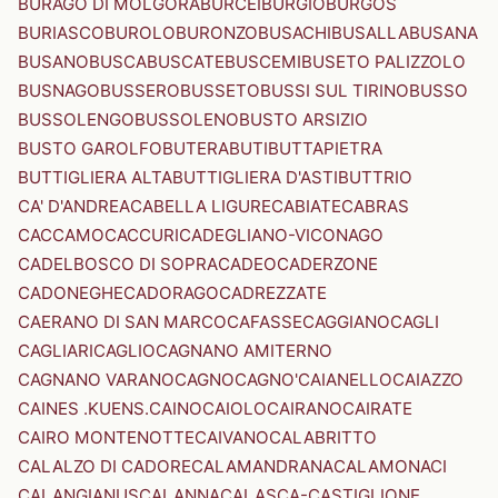
BURAGO DI MOLGORA
BURCEI
BURGIO
BURGOS
BURIASCO
BUROLO
BURONZO
BUSACHI
BUSALLA
BUSANA
BUSANO
BUSCA
BUSCATE
BUSCEMI
BUSETO PALIZZOLO
BUSNAGO
BUSSERO
BUSSETO
BUSSI SUL TIRINO
BUSSO
BUSSOLENGO
BUSSOLENO
BUSTO ARSIZIO
BUSTO GAROLFO
BUTERA
BUTI
BUTTAPIETRA
BUTTIGLIERA ALTA
BUTTIGLIERA D'ASTI
BUTTRIO
CA' D'ANDREA
CABELLA LIGURE
CABIATE
CABRAS
CACCAMO
CACCURI
CADEGLIANO-VICONAGO
CADELBOSCO DI SOPRA
CADEO
CADERZONE
CADONEGHE
CADORAGO
CADREZZATE
CAERANO DI SAN MARCO
CAFASSE
CAGGIANO
CAGLI
CAGLIARI
CAGLIO
CAGNANO AMITERNO
CAGNANO VARANO
CAGNO
CAGNO'
CAIANELLO
CAIAZZO
CAINES .KUENS.
CAINO
CAIOLO
CAIRANO
CAIRATE
CAIRO MONTENOTTE
CAIVANO
CALABRITTO
CALALZO DI CADORE
CALAMANDRANA
CALAMONACI
CALANGIANUS
CALANNA
CALASCA-CASTIGLIONE