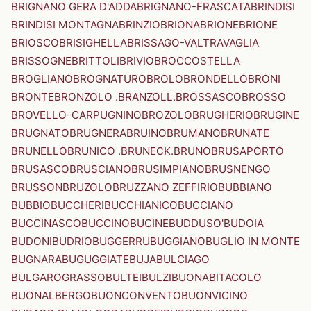
BRIGNANO GERA D'ADDA
BRIGNANO-FRASCATA
BRINDISI
BRINDISI MONTAGNA
BRINZIO
BRIONA
BRIONE
BRIONE
BRIOSCO
BRISIGHELLA
BRISSAGO-VALTRAVAGLIA
BRISSOGNE
BRITTOLI
BRIVIO
BROCCOSTELLA
BROGLIANO
BROGNATURO
BROLO
BRONDELLO
BRONI
BRONTE
BRONZOLO .BRANZOLL.
BROSSASCO
BROSSO
BROVELLO-CARPUGNINO
BROZOLO
BRUGHERIO
BRUGINE
BRUGNATO
BRUGNERA
BRUINO
BRUMANO
BRUNATE
BRUNELLO
BRUNICO .BRUNECK.
BRUNO
BRUSAPORTO
BRUSASCO
BRUSCIANO
BRUSIMPIANO
BRUSNENGO
BRUSSON
BRUZOLO
BRUZZANO ZEFFIRIO
BUBBIANO
BUBBIO
BUCCHERI
BUCCHIANICO
BUCCIANO
BUCCINASCO
BUCCINO
BUCINE
BUDDUSO'
BUDOIA
BUDONI
BUDRIO
BUGGERRU
BUGGIANO
BUGLIO IN MONTE
BUGNARA
BUGUGGIATE
BUJA
BULCIAGO
BULGAROGRASSO
BULTEI
BULZI
BUONABITACOLO
BUONALBERGO
BUONCONVENTO
BUONVICINO