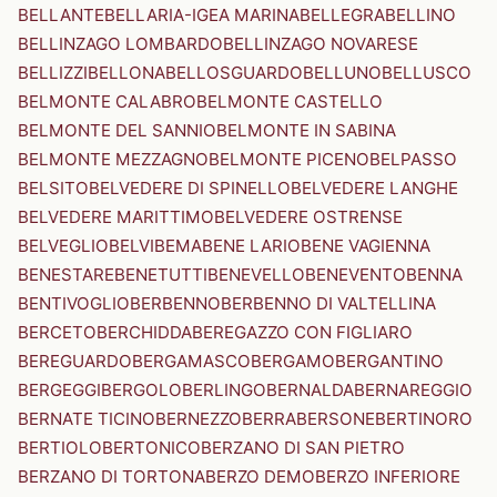
BELLANTE
BELLARIA-IGEA MARINA
BELLEGRA
BELLINO
BELLINZAGO LOMBARDO
BELLINZAGO NOVARESE
BELLIZZI
BELLONA
BELLOSGUARDO
BELLUNO
BELLUSCO
BELMONTE CALABRO
BELMONTE CASTELLO
BELMONTE DEL SANNIO
BELMONTE IN SABINA
BELMONTE MEZZAGNO
BELMONTE PICENO
BELPASSO
BELSITO
BELVEDERE DI SPINELLO
BELVEDERE LANGHE
BELVEDERE MARITTIMO
BELVEDERE OSTRENSE
BELVEGLIO
BELVI
BEMA
BENE LARIO
BENE VAGIENNA
BENESTARE
BENETUTTI
BENEVELLO
BENEVENTO
BENNA
BENTIVOGLIO
BERBENNO
BERBENNO DI VALTELLINA
BERCETO
BERCHIDDA
BEREGAZZO CON FIGLIARO
BEREGUARDO
BERGAMASCO
BERGAMO
BERGANTINO
BERGEGGI
BERGOLO
BERLINGO
BERNALDA
BERNAREGGIO
BERNATE TICINO
BERNEZZO
BERRA
BERSONE
BERTINORO
BERTIOLO
BERTONICO
BERZANO DI SAN PIETRO
BERZANO DI TORTONA
BERZO DEMO
BERZO INFERIORE