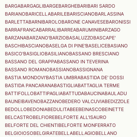
BARGA
BARGAGLI
BARGE
BARGHE
BARI
BARI SARDO
BARIANO
BARICELLA
BARILE
BARISCIANO
BARLASSINA
BARLETTA
BARNI
BAROLO
BARONE CANAVESE
BARONISSI
BARRAFRANCA
BARRALI
BARREA
BARUMINI
BARZAGO
BARZANA
BARZANO'
BARZIO
BASALUZZO
BASCAPE'
BASCHI
BASCIANO
BASELGA DI PINE'
BASELICE
BASIANO
BASICO'
BASIGLIO
BASILIANO
BASSANO BRESCIANO
BASSANO DEL GRAPPA
BASSANO IN TEVERINA
BASSANO ROMANO
BASSIANO
BASSIGNANA
BASTIA MONDOVI'
BASTIA UMBRA
BASTIDA DE' DOSSI
BASTIDA PANCARANA
BASTIGLIA
BATTAGLIA TERME
BATTIFOLLO
BATTIPAGLIA
BATTUDA
BAUCINA
BAULADU
BAUNEI
BAVENO
BAZZANO
BEDERO VALCUVIA
BEDIZZOLE
BEDOLLO
BEDONIA
BEDULITA
BEE
BEINASCO
BEINETTE
BELCASTRO
BELFIORE
BELFORTE ALL'ISAURO
BELFORTE DEL CHIENTI
BELFORTE MONFERRATO
BELGIOIOSO
BELGIRATE
BELLA
BELLAGIO
BELLANO