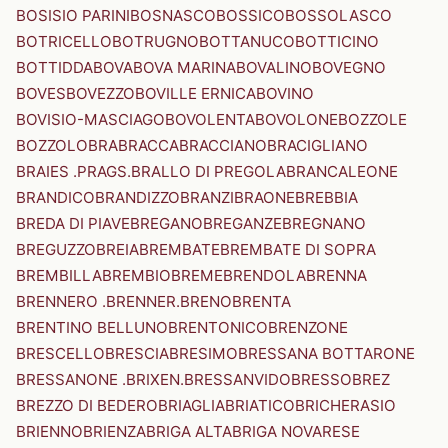
BOSISIO PARINI
BOSNASCO
BOSSICO
BOSSOLASCO
BOTRICELLO
BOTRUGNO
BOTTANUCO
BOTTICINO
BOTTIDDA
BOVA
BOVA MARINA
BOVALINO
BOVEGNO
BOVES
BOVEZZO
BOVILLE ERNICA
BOVINO
BOVISIO-MASCIAGO
BOVOLENTA
BOVOLONE
BOZZOLE
BOZZOLO
BRA
BRACCA
BRACCIANO
BRACIGLIANO
BRAIES .PRAGS.
BRALLO DI PREGOLA
BRANCALEONE
BRANDICO
BRANDIZZO
BRANZI
BRAONE
BREBBIA
BREDA DI PIAVE
BREGANO
BREGANZE
BREGNANO
BREGUZZO
BREIA
BREMBATE
BREMBATE DI SOPRA
BREMBILLA
BREMBIO
BREME
BRENDOLA
BRENNA
BRENNERO .BRENNER.
BRENO
BRENTA
BRENTINO BELLUNO
BRENTONICO
BRENZONE
BRESCELLO
BRESCIA
BRESIMO
BRESSANA BOTTARONE
BRESSANONE .BRIXEN.
BRESSANVIDO
BRESSO
BREZ
BREZZO DI BEDERO
BRIAGLIA
BRIATICO
BRICHERASIO
BRIENNO
BRIENZA
BRIGA ALTA
BRIGA NOVARESE