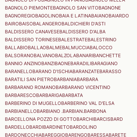
BAGNOLO PIEMONTE
BAGNOLO SAN VITO
BAGNONE
BAGNOREGIO
BAGOLINO
BAIA E LATINA
BAIANO
BAIARDO
BAIRO
BAISO
BALANGERO
BALDICHIERI D'ASTI
BALDISSERO CANAVESE
BALDISSERO D'ALBA
BALDISSERO TORINESE
BALESTRATE
BALESTRINO
BALLABIO
BALLAO
BALME
BALMUCCIA
BALOCCO
BALSORANO
BALVANO
BALZOLA
BANARI
BANCHETTE
BANNIO ANZINO
BANZI
BAONE
BARADILI
BARAGIANO
BARANELLO
BARANO D'ISCHIA
BARANZATE
BARASSO
BARATILI SAN PIETRO
BARBANIA
BARBARA
BARBARANO ROMANO
BARBARANO VICENTINO
BARBARESCO
BARBARIGA
BARBATA
BARBERINO DI MUGELLO
BARBERINO VAL D'ELSA
BARBIANELLO
BARBIANO .BARBIAN.
BARBONA
BARCELLONA POZZO DI GOTTO
BARCHI
BARCIS
BARD
BARDELLO
BARDI
BARDINETO
BARDOLINO
BARDONECCHIA
BAREGGIO
BARENGO
BARESSA
BARETE