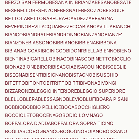
BERZO SAN FERMO
BESANA IN BRIANZA
BESANO
BESATE
BESENELLO
BESENZONE
BESNATE
BESOZZO
BESSUDE
BETTOLA
BETTONA
BEURA-CARDEZZA
BEVAGNA
BEVERINO
BEVILACQUA
BEZZECCA
BIANCAVILLA
BIANCHI
BIANCO
BIANDRATE
BIANDRONNO
BIANZANO
BIANZE'
BIANZONE
BIASSONO
BIBBIANO
BIBBIENA
BIBBONA
BIBIANA
BICCARI
BICINICCO
BIDONI'
BIELLA
BIENNO
BIENO
BIENTINA
BIGARELLO
BINAGO
BINASCO
BINETTO
BIOGLIO
BIONAZ
BIONE
BIRORI
BISACCIA
BISACQUINO
BISCEGLIE
BISEGNA
BISENTI
BISIGNANO
BISTAGNO
BISUSCHIO
BITETTO
BITONTO
BITRITTO
BITTI
BIVONA
BIVONGI
BIZZARONE
BLEGGIO INFERIORE
BLEGGIO SUPERIORE
BLELLO
BLERA
BLESSAGNO
BLEVIO
BLUFI
BOARA PISANI
BOBBIO
BOBBIO PELLICE
BOCA
BOCCHIGLIERO
BOCCIOLETO
BOCENAGO
BODIO LOMNAGO
BOFFALORA D'ADDA
BOFFALORA SOPRA TICINO
BOGLIASCO
BOGNANCO
BOGOGNO
BOIANO
BOISSANO