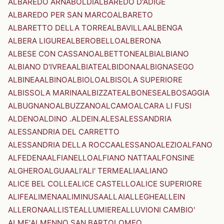
ALBAREDO ARNABOLDI
ALBAREDO D'ADIGE
ALBAREDO PER SAN MARCO
ALBARETO
ALBARETTO DELLA TORRE
ALBAVILLA
ALBENGA
ALBERA LIGURE
ALBEROBELLO
ALBERONA
ALBESE CON CASSANO
ALBETTONE
ALBI
ALBIANO
ALBIANO D'IVREA
ALBIATE
ALBIDONA
ALBIGNASEGO
ALBINEA
ALBINO
ALBIOLO
ALBISOLA SUPERIORE
ALBISSOLA MARINA
ALBIZZATE
ALBONESE
ALBOSAGGIA
ALBUGNANO
ALBUZZANO
ALCAMO
ALCARA LI FUSI
ALDENO
ALDINO .ALDEIN.
ALES
ALESSANDRIA
ALESSANDRIA DEL CARRETTO
ALESSANDRIA DELLA ROCCA
ALESSANO
ALEZIO
ALFANO
ALFEDENA
ALFIANELLO
ALFIANO NATTA
ALFONSINE
ALGHERO
ALGUA
ALI'
ALI' TERME
ALIA
ALIANO
ALICE BEL COLLE
ALICE CASTELLO
ALICE SUPERIORE
ALIFE
ALIMENA
ALIMINUSA
ALLAI
ALLEGHE
ALLEIN
ALLERONA
ALLISTE
ALLUMIERE
ALLUVIONI CAMBIO'
ALME'
ALMENNO SAN BARTOLOMEO