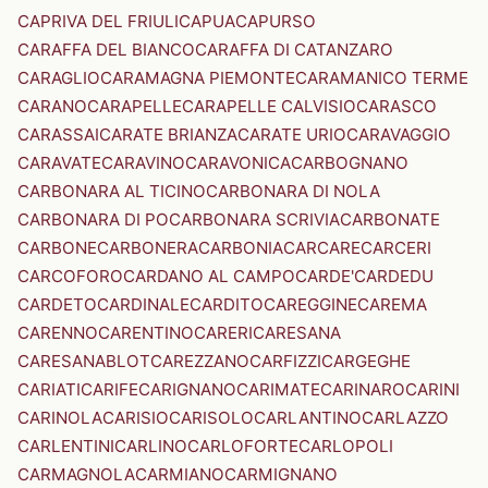
CAPRIVA DEL FRIULI
CAPUA
CAPURSO
CARAFFA DEL BIANCO
CARAFFA DI CATANZARO
CARAGLIO
CARAMAGNA PIEMONTE
CARAMANICO TERME
CARANO
CARAPELLE
CARAPELLE CALVISIO
CARASCO
CARASSAI
CARATE BRIANZA
CARATE URIO
CARAVAGGIO
CARAVATE
CARAVINO
CARAVONICA
CARBOGNANO
CARBONARA AL TICINO
CARBONARA DI NOLA
CARBONARA DI PO
CARBONARA SCRIVIA
CARBONATE
CARBONE
CARBONERA
CARBONIA
CARCARE
CARCERI
CARCOFORO
CARDANO AL CAMPO
CARDE'
CARDEDU
CARDETO
CARDINALE
CARDITO
CAREGGINE
CAREMA
CARENNO
CARENTINO
CARERI
CARESANA
CARESANABLOT
CAREZZANO
CARFIZZI
CARGEGHE
CARIATI
CARIFE
CARIGNANO
CARIMATE
CARINARO
CARINI
CARINOLA
CARISIO
CARISOLO
CARLANTINO
CARLAZZO
CARLENTINI
CARLINO
CARLOFORTE
CARLOPOLI
CARMAGNOLA
CARMIANO
CARMIGNANO