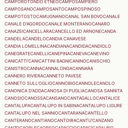
CAMPOROTONDO ETNEO
CAMPOSAMPIERO
CAMPOSANO
CAMPOSANTO
CAMPOSPINOSO
CAMPOTOSTO
CAMUGNANO
CANAL SAN BOVO
CANALE
CANALE D'AGORDO
CANALE MONTERANO
CANARO
CANAZEI
CANCELLARA
CANCELLO ED ARNONE
CANDA
CANDELA
CANDELO
CANDIA CANAVESE
CANDIA LOMELLINA
CANDIANA
CANDIDA
CANDIOLO
CANEGRATE
CANELLI
CANEPINA
CANEVA
CANEVINO
CANICATTI'
CANICATTINI BAGNI
CANINO
CANISCHIO
CANISTRO
CANNA
CANNALONGA
CANNARA
CANNERO RIVIERA
CANNETO PAVESE
CANNETO SULL'OGLIO
CANNOBIO
CANNOLE
CANOLO
CANONICA D'ADDA
CANOSA DI PUGLIA
CANOSA SANNITA
CANOSIO
CANOSSA
CANSANO
CANTAGALLO
CANTALICE
CANTALUPA
CANTALUPO IN SABINA
CANTALUPO LIGURE
CANTALUPO NEL SANNIO
CANTARANA
CANTELLO
CANTERANO
CANTIANO
CANTOIRA
CANTU'
CANZANO
CANZO
CAORLE
CAORSO
CAPACCIO
CAPACI
CAPALBIO