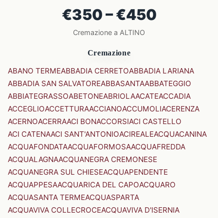
€350 – €450
Cremazione a ALTINO
Cremazione
ABANO TERME
ABBADIA CERRETO
ABBADIA LARIANA
ABBADIA SAN SALVATORE
ABBASANTA
ABBATEGGIO
ABBIATEGRASSO
ABETONE
ABRIOLA
ACATE
ACCADIA
ACCEGLIO
ACCETTURA
ACCIANO
ACCUMOLI
ACERENZA
ACERNO
ACERRA
ACI BONACCORSI
ACI CASTELLO
ACI CATENA
ACI SANT'ANTONIO
ACIREALE
ACQUACANINA
ACQUAFONDATA
ACQUAFORMOSA
ACQUAFREDDA
ACQUALAGNA
ACQUANEGRA CREMONESE
ACQUANEGRA SUL CHIESE
ACQUAPENDENTE
ACQUAPPESA
ACQUARICA DEL CAPO
ACQUARO
ACQUASANTA TERME
ACQUASPARTA
ACQUAVIVA COLLECROCE
ACQUAVIVA D'ISERNIA