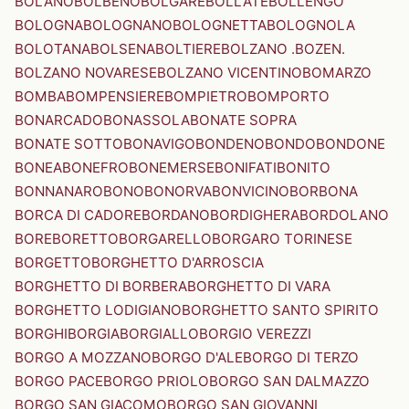
BOLANO
BOLBENO
BOLGARE
BOLLATE
BOLLENGO
BOLOGNA
BOLOGNANO
BOLOGNETTA
BOLOGNOLA
BOLOTANA
BOLSENA
BOLTIERE
BOLZANO .BOZEN.
BOLZANO NOVARESE
BOLZANO VICENTINO
BOMARZO
BOMBA
BOMPENSIERE
BOMPIETRO
BOMPORTO
BONARCADO
BONASSOLA
BONATE SOPRA
BONATE SOTTO
BONAVIGO
BONDENO
BONDO
BONDONE
BONEA
BONEFRO
BONEMERSE
BONIFATI
BONITO
BONNANARO
BONO
BONORVA
BONVICINO
BORBONA
BORCA DI CADORE
BORDANO
BORDIGHERA
BORDOLANO
BORE
BORETTO
BORGARELLO
BORGARO TORINESE
BORGETTO
BORGHETTO D'ARROSCIA
BORGHETTO DI BORBERA
BORGHETTO DI VARA
BORGHETTO LODIGIANO
BORGHETTO SANTO SPIRITO
BORGHI
BORGIA
BORGIALLO
BORGIO VEREZZI
BORGO A MOZZANO
BORGO D'ALE
BORGO DI TERZO
BORGO PACE
BORGO PRIOLO
BORGO SAN DALMAZZO
BORGO SAN GIACOMO
BORGO SAN GIOVANNI