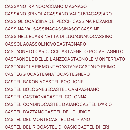
CASSANO IRPINO
CASSANO MAGNAGO
CASSANO SPINOLA
CASSANO VALCUVIA
CASSARO
CASSIGLIO
CASSINA DE' PECCHI
CASSINA RIZZARDI
CASSINA VALSASSINA
CASSINASCO
CASSINE
CASSINELLE
CASSINETTA DI LUGAGNANO
CASSINO
CASSOLA
CASSOLNOVO
CASTAGNARO
CASTAGNETO CARDUCCI
CASTAGNETO PO
CASTAGNITO
CASTAGNOLE DELLE LANZE
CASTAGNOLE MONFERRATO
CASTAGNOLE PIEMONTE
CASTANA
CASTANO PRIMO
CASTEGGIO
CASTEGNATO
CASTEGNERO
CASTEL BARONIA
CASTEL BOGLIONE
CASTEL BOLOGNESE
CASTEL CAMPAGNANO
CASTEL CASTAGNA
CASTEL COLONNA
CASTEL CONDINO
CASTEL D'AIANO
CASTEL D'ARIO
CASTEL D'AZZANO
CASTEL DEL GIUDICE
CASTEL DEL MONTE
CASTEL DEL PIANO
CASTEL DEL RIO
CASTEL DI CASIO
CASTEL DI IERI