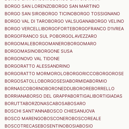
BORGO SAN LORENZO
BORGO SAN MARTINO
BORGO SAN SIRO
BORGO TICINO
BORGO TOSSIGNANO
BORGO VAL DI TARO
BORGO VALSUGANA
BORGO VELINO
BORGO VERCELLI
BORGOFORTE
BORGOFRANCO D'IVREA
BORGOFRANCO SUL PO
BORGOLAVEZZARO
BORGOMALE
BORGOMANERO
BORGOMARO
BORGOMASINO
BORGONE SUSA
BORGONOVO VAL TIDONE
BORGORATTO ALESSANDRINO
BORGORATTO MORMOROLO
BORGORICCO
BORGOROSE
BORGOSATOLLO
BORGOSESIA
BORMIDA
BORMIO
BORNASCO
BORNO
BORONEDDU
BORORE
BORRELLO
BORRIANA
BORSO DEL GRAPPA
BORTIGALI
BORTIGIADAS
BORUTTA
BORZONASCA
BOSA
BOSARO
BOSCHI SANT'ANNA
BOSCO CHIESANUOVA
BOSCO MARENGO
BOSCONERO
BOSCOREALE
BOSCOTRECASE
BOSENTINO
BOSIA
BOSIO