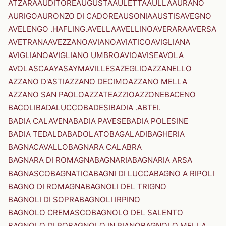
ATZARA
AUDITORE
AUGUSTA
AULETTA
AULLA
AURANO
AURIGO
AURONZO DI CADORE
AUSONIA
AUSTIS
AVEGNO
AVELENGO .HAFLING.
AVELLA
AVELLINO
AVERARA
AVERSA
AVETRANA
AVEZZANO
AVIANO
AVIATICO
AVIGLIANA
AVIGLIANO
AVIGLIANO UMBRO
AVIO
AVISE
AVOLA
AVOLASCA
AYAS
AYMAVILLES
AZEGLIO
AZZANELLO
AZZANO D'ASTI
AZZANO DECIMO
AZZANO MELLA
AZZANO SAN PAOLO
AZZATE
AZZIO
AZZONE
BACENO
BACOLI
BADALUCCO
BADESI
BADIA .ABTEI.
BADIA CALAVENA
BADIA PAVESE
BADIA POLESINE
BADIA TEDALDA
BADOLATO
BAGALADI
BAGHERIA
BAGNACAVALLO
BAGNARA CALABRA
BAGNARA DI ROMAGNA
BAGNARIA
BAGNARIA ARSA
BAGNASCO
BAGNATICA
BAGNI DI LUCCA
BAGNO A RIPOLI
BAGNO DI ROMAGNA
BAGNOLI DEL TRIGNO
BAGNOLI DI SOPRA
BAGNOLI IRPINO
BAGNOLO CREMASCO
BAGNOLO DEL SALENTO
BAGNOLO DI PO
BAGNOLO IN PIANO
BAGNOLO MELLA