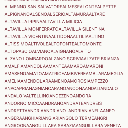
ALMENNO SAN SALVATORE
ALMESE
ALONTE
ALPETTE
ALPIGNANO
ALSENO
ALSERIO
ALTAMURA
ALTARE
ALTAVILLA IRPINA
ALTAVILLA MILICIA
ALTAVILLA MONFERRATO
ALTAVILLA SILENTINA
ALTAVILLA VICENTINA
ALTIDONA
ALTILIA
ALTINO
ALTISSIMO
ALTIVOLE
ALTOFONTE
ALTOMONTE
ALTOPASCIO
ALVIANO
ALVIGNANO
ALVITO
ALZANO LOMBARDO
ALZANO SCRIVIA
ALZATE BRIANZA
AMALFI
AMANDOLA
AMANTEA
AMARO
AMARONI
AMASENO
AMATO
AMATRICE
AMBIVERE
AMBLAR
AMEGLIA
AMELIA
AMENDOLARA
AMENO
AMOROSI
AMPEZZO
ANACAPRI
ANAGNI
ANCARANO
ANCONA
ANDALI
ANDALO
ANDALO VALTELLINO
ANDEZENO
ANDORA
ANDORNO MICCA
ANDRANO
ANDRATE
ANDREIS
ANDRETTA
ANDRIA
ANDRIANO .ANDRIAN.
ANELA
ANFO
ANGERA
ANGHIARI
ANGIARI
ANGOLO TERME
ANGRI
ANGROGNA
ANGUILLARA SABAZIA
ANGUILLARA VENETA