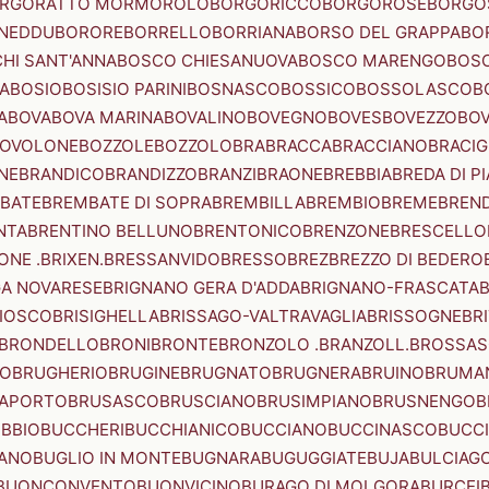
RGORATTO MORMOROLO
BORGORICCO
BORGOROSE
BORGO
NEDDU
BORORE
BORRELLO
BORRIANA
BORSO DEL GRAPPA
BO
HI SANT'ANNA
BOSCO CHIESANUOVA
BOSCO MARENGO
BOS
A
BOSIO
BOSISIO PARINI
BOSNASCO
BOSSICO
BOSSOLASCO
B
A
BOVA
BOVA MARINA
BOVALINO
BOVEGNO
BOVES
BOVEZZO
BOV
OVOLONE
BOZZOLE
BOZZOLO
BRA
BRACCA
BRACCIANO
BRACIG
NE
BRANDICO
BRANDIZZO
BRANZI
BRAONE
BREBBIA
BREDA DI P
BATE
BREMBATE DI SOPRA
BREMBILLA
BREMBIO
BREME
BREN
NTA
BRENTINO BELLUNO
BRENTONICO
BRENZONE
BRESCELLO
NE .BRIXEN.
BRESSANVIDO
BRESSO
BREZ
BREZZO DI BEDERO
GA NOVARESE
BRIGNANO GERA D'ADDA
BRIGNANO-FRASCATA
B
IOSCO
BRISIGHELLA
BRISSAGO-VALTRAVAGLIA
BRISSOGNE
BR
BRONDELLO
BRONI
BRONTE
BRONZOLO .BRANZOLL.
BROSSA
LO
BRUGHERIO
BRUGINE
BRUGNATO
BRUGNERA
BRUINO
BRUMA
APORTO
BRUSASCO
BRUSCIANO
BRUSIMPIANO
BRUSNENGO
B
BBIO
BUCCHERI
BUCCHIANICO
BUCCIANO
BUCCINASCO
BUCC
ANO
BUGLIO IN MONTE
BUGNARA
BUGUGGIATE
BUJA
BULCIAG
BUONCONVENTO
BUONVICINO
BURAGO DI MOLGORA
BURCEI