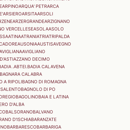
E
ARPINO
ARQUA' PETRARCA
E'
ARSIERO
ARSITA
ARSOLI
RZENE
ARZERGRANDE
ARZIGNANO
NO VERCELLESE
ASOLA
ASOLO
SSA
ATINA
ATRANI
ATRI
ATRIPALDA
 CADORE
AUSONIA
AUSTIS
AVEGNO
AVIGLIANA
AVIGLIANO
D'ASTI
AZZANO DECIMO
BADIA .ABTEI.
BADIA CALAVENA
BAGNARA CALABRA
 A RIPOLI
BAGNO DI ROMAGNA
 SALENTO
BAGNOLO DI PO
OREGIO
BAGOLINO
BAIA E LATINA
ERO D'ALBA
CO
BALSORANO
BALVANO
RANO D'ISCHIA
BARANZATE
INO
BARBARESCO
BARBARIGA