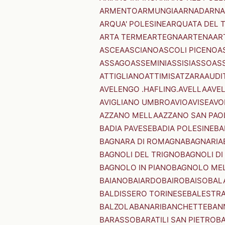
ARMENTO
ARMUNGIA
ARNAD
ARNA
ARQUA' POLESINE
ARQUATA DEL 
ARTA TERME
ARTEGNA
ARTENA
AR
ASCEA
ASCIANO
ASCOLI PICENO
A
ASSAGO
ASSEMINI
ASSISI
ASSO
AS
ATTIGLIANO
ATTIMIS
ATZARA
AUDI
AVELENGO .HAFLING.
AVELLA
AVE
AVIGLIANO UMBRO
AVIO
AVISE
AVO
AZZANO MELLA
AZZANO SAN PAO
BADIA PAVESE
BADIA POLESINE
BA
BAGNARA DI ROMAGNA
BAGNARIA
BAGNOLI DEL TRIGNO
BAGNOLI DI
BAGNOLO IN PIANO
BAGNOLO ME
BAIANO
BAIARDO
BAIRO
BAISO
BAL
BALDISSERO TORINESE
BALESTR
BALZOLA
BANARI
BANCHETTE
BAN
BARASSO
BARATILI SAN PIETRO
B