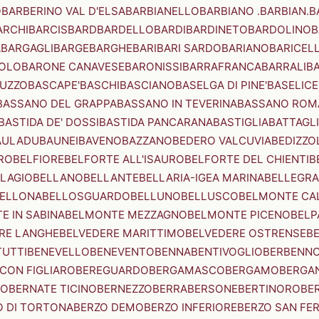
O
BARBERINO VAL D'ELSA
BARBIANELLO
BARBIANO .BARBIAN.
B
ARCHI
BARCIS
BARD
BARDELLO
BARDI
BARDINETO
BARDOLINO
B
A
BARGAGLI
BARGE
BARGHE
BARI
BARI SARDO
BARIANO
BARICEL
OLO
BARONE CANAVESE
BARONISSI
BARRAFRANCA
BARRALI
B
UZZO
BASCAPE'
BASCHI
BASCIANO
BASELGA DI PINE'
BASELICE
BASSANO DEL GRAPPA
BASSANO IN TEVERINA
BASSANO ROM
BASTIDA DE' DOSSI
BASTIDA PANCARANA
BASTIGLIA
BATTAGL
AULADU
BAUNEI
BAVENO
BAZZANO
BEDERO VALCUVIA
BEDIZZO
RO
BELFIORE
BELFORTE ALL'ISAURO
BELFORTE DEL CHIENTI
B
LAGIO
BELLANO
BELLANTE
BELLARIA-IGEA MARINA
BELLEGRA
ELLONA
BELLOSGUARDO
BELLUNO
BELLUSCO
BELMONTE CA
E IN SABINA
BELMONTE MEZZAGNO
BELMONTE PICENO
BELP
RE LANGHE
BELVEDERE MARITTIMO
BELVEDERE OSTRENSE
B
TUTTI
BENEVELLO
BENEVENTO
BENNA
BENTIVOGLIO
BERBENN
CON FIGLIARO
BEREGUARDO
BERGAMASCO
BERGAMO
BERGA
IO
BERNATE TICINO
BERNEZZO
BERRA
BERSONE
BERTINORO
BE
 DI TORTONA
BERZO DEMO
BERZO INFERIORE
BERZO SAN FE