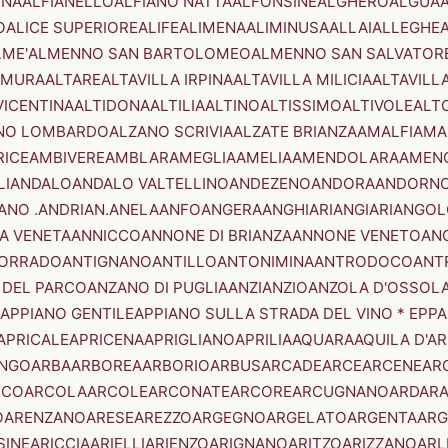
ENA
ALFIANELLO
ALFIANO NATTA
ALFONSINE
ALGHERO
ALGUA
A
O
ALICE SUPERIORE
ALIFE
ALIMENA
ALIMINUSA
ALLAI
ALLEGHE
LME'
ALMENNO SAN BARTOLOMEO
ALMENNO SAN SALVATOR
AMURA
ALTARE
ALTAVILLA IRPINA
ALTAVILLA MILICIA
ALTAVILL
VICENTINA
ALTIDONA
ALTILIA
ALTINO
ALTISSIMO
ALTIVOLE
ALT
NO LOMBARDO
ALZANO SCRIVIA
ALZATE BRIANZA
AMALFI
AMA
RICE
AMBIVERE
AMBLAR
AMEGLIA
AMELIA
AMENDOLARA
AMEN
LI
ANDALO
ANDALO VALTELLINO
ANDEZENO
ANDORA
ANDORNO
ANO .ANDRIAN.
ANELA
ANFO
ANGERA
ANGHIARI
ANGIARI
ANGOL
A VENETA
ANNICCO
ANNONE DI BRIANZA
ANNONE VENETO
AN
CORRADO
ANTIGNANO
ANTILLO
ANTONIMINA
ANTRODOCO
ANT
 DEL PARCO
ANZANO DI PUGLIA
ANZI
ANZIO
ANZOLA D'OSSOL
APPIANO GENTILE
APPIANO SULLA STRADA DEL VINO * EPPA
APRICALE
APRICENA
APRIGLIANO
APRILIA
AQUARA
AQUILA D'A
NGO
ARBA
ARBOREA
ARBORIO
ARBUS
ARCADE
ARCE
ARCENE
AR
RCO
ARCOLA
ARCOLE
ARCONATE
ARCORE
ARCUGNANO
ARDAR
O
ARENZANO
ARESE
AREZZO
ARGEGNO
ARGELATO
ARGENTA
ARG
SINE
ARICCIA
ARIELLI
ARIENZO
ARIGNANO
ARITZO
ARIZZANO
ARL