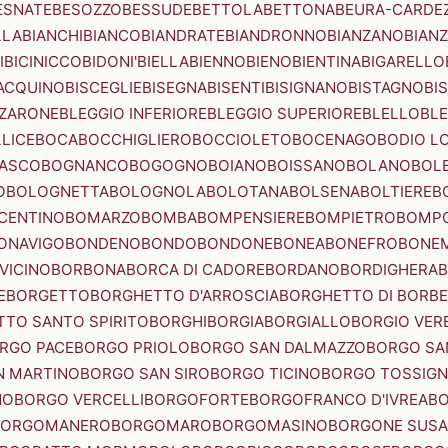
ESNATE
BESOZZO
BESSUDE
BETTOLA
BETTONA
BEURA-CARDE
LLA
BIANCHI
BIANCO
BIANDRATE
BIANDRONNO
BIANZANO
BIANZ
I
BICINICCO
BIDONI'
BIELLA
BIENNO
BIENO
BIENTINA
BIGARELLO
ACQUINO
BISCEGLIE
BISEGNA
BISENTI
BISIGNANO
BISTAGNO
BI
ZZARONE
BLEGGIO INFERIORE
BLEGGIO SUPERIORE
BLELLO
BL
LICE
BOCA
BOCCHIGLIERO
BOCCIOLETO
BOCENAGO
BODIO L
IASCO
BOGNANCO
BOGOGNO
BOIANO
BOISSANO
BOLANO
BOL
O
BOLOGNETTA
BOLOGNOLA
BOLOTANA
BOLSENA
BOLTIERE
B
CENTINO
BOMARZO
BOMBA
BOMPENSIERE
BOMPIETRO
BOMP
ONAVIGO
BONDENO
BONDO
BONDONE
BONEA
BONEFRO
BONE
VICINO
BORBONA
BORCA DI CADORE
BORDANO
BORDIGHERA
E
BORGETTO
BORGHETTO D'ARROSCIA
BORGHETTO DI BORB
TO SANTO SPIRITO
BORGHI
BORGIA
BORGIALLO
BORGIO VERE
RGO PACE
BORGO PRIOLO
BORGO SAN DALMAZZO
BORGO SA
N MARTINO
BORGO SAN SIRO
BORGO TICINO
BORGO TOSSIG
NO
BORGO VERCELLI
BORGOFORTE
BORGOFRANCO D'IVREA
BO
BORGOMANERO
BORGOMARO
BORGOMASINO
BORGONE SUSA