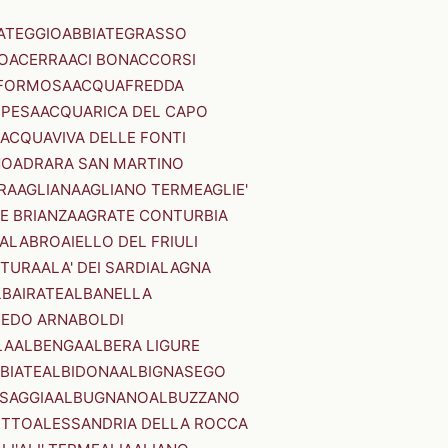
ATEGGIO
ABBIATEGRASSO
O
ACERRA
ACI BONACCORSI
FORMOSA
ACQUAFREDDA
PESA
ACQUARICA DEL CAPO
ACQUAVIVA DELLE FONTI
NO
ADRARA SAN MARTINO
RA
AGLIANA
AGLIANO TERME
AGLIE'
E BRIANZA
AGRATE CONTURBIA
CALABRO
AIELLO DEL FRIULI
STURA
ALA' DEI SARDI
ALAGNA
LBAIRATE
ALBANELLA
EDO ARNABOLDI
LA
ALBENGA
ALBERA LIGURE
BIATE
ALBIDONA
ALBIGNASEGO
SAGGIA
ALBUGNANO
ALBUZZANO
ETTO
ALESSANDRIA DELLA ROCCA