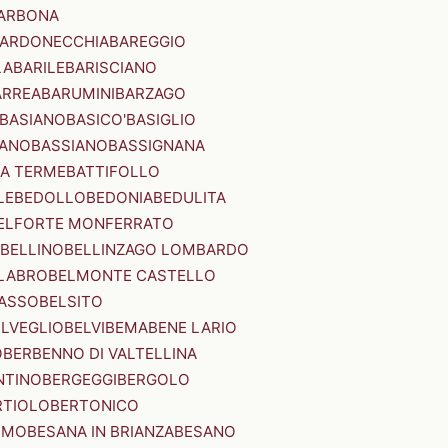
ARBONA
ARDONECCHIA
BAREGGIO
LA
BARILE
BARISCIANO
ARREA
BARUMINI
BARZAGO
BASIANO
BASICO'
BASIGLIO
ANO
BASSIANO
BASSIGNANA
IA TERME
BATTIFOLLO
LE
BEDOLLO
BEDONIA
BEDULITA
ELFORTE MONFERRATO
BELLINO
BELLINZAGO LOMBARDO
LABRO
BELMONTE CASTELLO
ASSO
BELSITO
ELVEGLIO
BELVI
BEMA
BENE LARIO
O
BERBENNO DI VALTELLINA
NTINO
BERGEGGI
BERGOLO
RTIOLO
BERTONICO
RMO
BESANA IN BRIANZA
BESANO