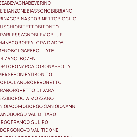
ZZA
BEVAGNA
BEVERINO
E'
BIANZONE
BIASSONO
BIBBIANO
BINAGO
BINASCO
BINETTO
BIOGLIO
SUSCHIO
BITETTO
BITONTO
ERA
BLESSAGNO
BLEVIO
BLUFI
OMNAGO
BOFFALORA D'ADDA
BENO
BOLGARE
BOLLATE
OLZANO .BOZEN.
ORTO
BONARCADO
BONASSOLA
MERSE
BONIFATI
BONITO
BORDOLANO
BORE
BORETTO
ERA
BORGHETTO DI VARA
ZZI
BORGO A MOZZANO
N GIACOMO
BORGO SAN GIOVANNI
NANO
BORGO VAL DI TARO
RGOFRANCO SUL PO
BORGONOVO VAL TIDONE