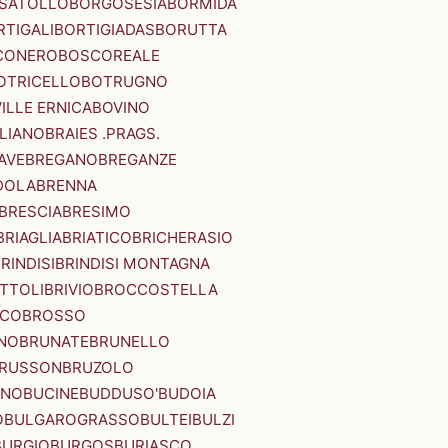
SATOLLO
BORGOSESIA
BORMIDA
RTIGALI
BORTIGIADAS
BORUTTA
CONERO
BOSCOREALE
OTRICELLO
BOTRUGNO
ILLE ERNICA
BOVINO
LIANO
BRAIES .PRAGS.
IAVE
BREGANO
BREGANZE
DOLA
BRENNA
BRESCIA
BRESIMO
BRIAGLIA
BRIATICO
BRICHERASIO
RINDISI
BRINDISI MONTAGNA
ITTOLI
BRIVIO
BROCCOSTELLA
SCO
BROSSO
NO
BRUNATE
BRUNELLO
RUSSON
BRUZOLO
INO
BUCINE
BUDDUSO'
BUDOIA
O
BULGAROGRASSO
BULTEI
BULZI
BURGIO
BURGOS
BURIASCO