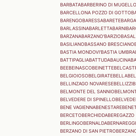
BARBATA
BARBERINO DI MUGELL
BARCELLONA POZZO DI GOTTO
B
BARENGO
BARESSA
BARETE
BARG
BARLASSINA
BARLETTA
BARNI
BAR
BARZANA
BARZANO'
BARZIO
BASAL
BASILIANO
BASSANO BRESCIANO
BASTIA MONDOVI'
BASTIA UMBRA
BATTIPAGLIA
BATTUDA
BAUCINA
B
BEE
BEINASCO
BEINETTE
BELCAST
BELGIOIOSO
BELGIRATE
BELLA
BEL
BELLINZAGO NOVARESE
BELLIZZI
B
BELMONTE DEL SANNIO
BELMONT
BELVEDERE DI SPINELLO
BELVEDE
BENE VAGIENNA
BENESTARE
BENE
BERCETO
BERCHIDDA
BEREGAZZO 
BERLINGO
BERNALDA
BERNAREGG
BERZANO DI SAN PIETRO
BERZANO