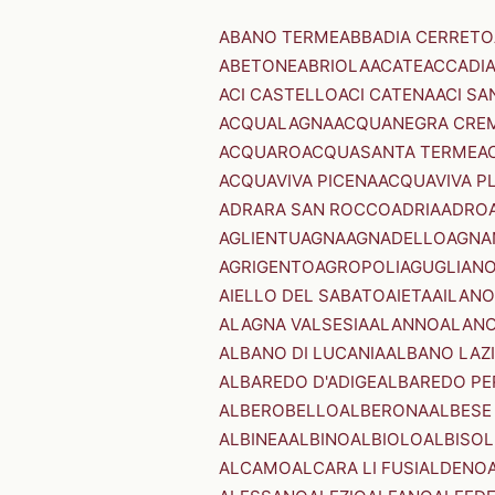
ABANO TERME
ABBADIA CERRETO
ABETONE
ABRIOLA
ACATE
ACCADI
ACI CASTELLO
ACI CATENA
ACI SA
ACQUALAGNA
ACQUANEGRA CRE
ACQUARO
ACQUASANTA TERME
A
ACQUAVIVA PICENA
ACQUAVIVA P
ADRARA SAN ROCCO
ADRIA
ADRO
AGLIENTU
AGNA
AGNADELLO
AGNA
AGRIGENTO
AGROPOLI
AGUGLIAN
AIELLO DEL SABATO
AIETA
AILANO
ALAGNA VALSESIA
ALANNO
ALANO
ALBANO DI LUCANIA
ALBANO LAZ
ALBAREDO D'ADIGE
ALBAREDO PE
ALBEROBELLO
ALBERONA
ALBESE
ALBINEA
ALBINO
ALBIOLO
ALBISOL
ALCAMO
ALCARA LI FUSI
ALDENO