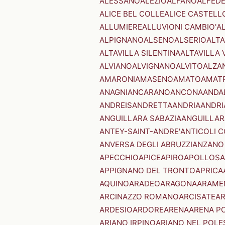
ALESSANO
ALEZIO
ALFANO
ALFED
ALICE BEL COLLE
ALICE CASTELL
ALLUMIERE
ALLUVIONI CAMBIO'
A
ALPIGNANO
ALSENO
ALSERIO
ALT
ALTAVILLA SILENTINA
ALTAVILLA 
ALVIANO
ALVIGNANO
ALVITO
ALZA
AMARONI
AMASENO
AMATO
AMAT
ANAGNI
ANCARANO
ANCONA
ANDA
ANDREIS
ANDRETTA
ANDRIA
ANDRI
ANGUILLARA SABAZIA
ANGUILLAR
ANTEY-SAINT-ANDRE'
ANTICOLI 
ANVERSA DEGLI ABRUZZI
ANZANO
APECCHIO
APICE
APIRO
APOLLOSA
APPIGNANO DEL TRONTO
APRICA
AQUINO
ARADEO
ARAGONA
ARAME
ARCINAZZO ROMANO
ARCISATE
A
ARDESIO
ARDORE
ARENA
ARENA P
ARIANO IRPINO
ARIANO NEL POLE