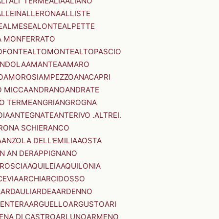
LI'
ALI' TERME
ALIA
ALIANO
ALLEIN
ALLERONA
ALLISTE
E
ALMESE
ALONTE
ALPETTE
A MONFERRATO
OFONTE
ALTOMONTE
ALTOPASCIO
NDOLA
AMANTEA
AMARO
O
AMOROSI
AMPEZZO
ANACAPRI
 MICCA
ANDRANO
ANDRATE
O TERME
ANGRI
ANGROGNA
OIA
ANTEGNATE
ANTERIVO .ALTREI.
RONA SCHIERANCO
A
ANZOLA DELL'EMILIA
AOSTA
N AN DER
APPIGNANO
RROSCIA
AQUILEIA
AQUILONIA
CEVIA
ARCHI
ARCIDOSSO
A
ARDAULI
ARDEA
ARDENNO
ENTERA
ARGUELLO
ARGUSTO
ARI
ENA DI CASTRO
ARLUNO
ARMENO