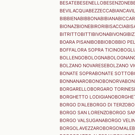
BESATE
BESENELLO
BESENZONE
B
BEVILACQUA
BEZZECCA
BIANCAVI
BIBBIENA
BIBBONA
BIBIANA
BICCAR
BIONAZ
BIONE
BIRORI
BISACCIA
BIS
BITRITTO
BITTI
BIVONA
BIVONGI
BI
BOARA PISANI
BOBBIO
BOBBIO PEL
BOFFALORA SOPRA TICINO
BOGL
BOLLENGO
BOLOGNA
BOLOGNAN
BOLZANO NOVARESE
BOLZANO VI
BONATE SOPRA
BONATE SOTTO
B
BONNANARO
BONO
BONORVA
BON
BORGARELLO
BORGARO TORINES
BORGHETTO LODIGIANO
BORGHET
BORGO D'ALE
BORGO DI TERZO
BO
BORGO SAN LORENZO
BORGO SA
BORGO VALSUGANA
BORGO VELI
BORGOLAVEZZARO
BORGOMALE