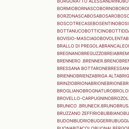
BORGORATTO ALESSANDRINO
BO
BORMIO
BORNASCO
BORNO
BORO
BORZONASCA
BOSA
BOSARO
BOSC
BOSCOTRECASE
BOSENTINO
BOSI
BOTTANUCO
BOTTICINO
BOTTIDD
BOVISIO-MASCIAGO
BOVOLENTA
B
BRALLO DI PREGOLA
BRANCALEO
BREGNANO
BREGUZZO
BREIA
BREM
BRENNERO .BRENNER.
BRENO
BRE
BRESSANA BOTTARONE
BRESSANO
BRIENNO
BRIENZA
BRIGA ALTA
BRI
BRINZIO
BRIONA
BRIONE
BRIONE
BR
BROGLIANO
BROGNATURO
BROLO
BROVELLO-CARPUGNINO
BROZO
BRUNICO .BRUNECK.
BRUNO
BRUS
BRUZZANO ZEFFIRIO
BUBBIANO
BU
BUDONI
BUDRIO
BUGGERRU
BUGGI
BUONABITACOLO
BUONALBERGO