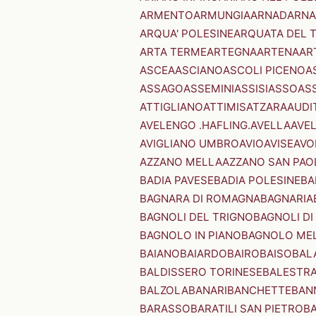
ARMENTO
ARMUNGIA
ARNAD
ARNA
ARQUA' POLESINE
ARQUATA DEL 
ARTA TERME
ARTEGNA
ARTENA
AR
ASCEA
ASCIANO
ASCOLI PICENO
A
ASSAGO
ASSEMINI
ASSISI
ASSO
AS
ATTIGLIANO
ATTIMIS
ATZARA
AUDI
AVELENGO .HAFLING.
AVELLA
AVE
AVIGLIANO UMBRO
AVIO
AVISE
AVO
AZZANO MELLA
AZZANO SAN PAO
BADIA PAVESE
BADIA POLESINE
BA
BAGNARA DI ROMAGNA
BAGNARIA
BAGNOLI DEL TRIGNO
BAGNOLI DI
BAGNOLO IN PIANO
BAGNOLO ME
BAIANO
BAIARDO
BAIRO
BAISO
BAL
BALDISSERO TORINESE
BALESTR
BALZOLA
BANARI
BANCHETTE
BAN
BARASSO
BARATILI SAN PIETRO
B