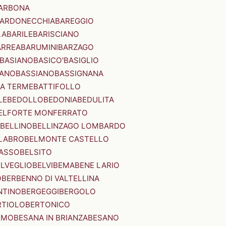
ARBONA
ARDONECCHIA
BAREGGIO
LA
BARILE
BARISCIANO
ARREA
BARUMINI
BARZAGO
BASIANO
BASICO'
BASIGLIO
ANO
BASSIANO
BASSIGNANA
IA TERME
BATTIFOLLO
LE
BEDOLLO
BEDONIA
BEDULITA
ELFORTE MONFERRATO
BELLINO
BELLINZAGO LOMBARDO
LABRO
BELMONTE CASTELLO
ASSO
BELSITO
ELVEGLIO
BELVI
BEMA
BENE LARIO
O
BERBENNO DI VALTELLINA
NTINO
BERGEGGI
BERGOLO
RTIOLO
BERTONICO
RMO
BESANA IN BRIANZA
BESANO