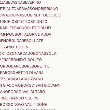
ZZA
BEVAGNA
BEVERINO
E'
BIANZONE
BIASSONO
BIBBIANO
BINAGO
BINASCO
BINETTO
BIOGLIO
SUSCHIO
BITETTO
BITONTO
ERA
BLESSAGNO
BLEVIO
BLUFI
OMNAGO
BOFFALORA D'ADDA
BENO
BOLGARE
BOLLATE
OLZANO .BOZEN.
ORTO
BONARCADO
BONASSOLA
MERSE
BONIFATI
BONITO
BORDOLANO
BORE
BORETTO
ERA
BORGHETTO DI VARA
ZZI
BORGO A MOZZANO
N GIACOMO
BORGO SAN GIOVANNI
NANO
BORGO VAL DI TARO
RGOFRANCO SUL PO
BORGONOVO VAL TIDONE