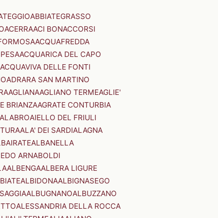
ATEGGIO
ABBIATEGRASSO
O
ACERRA
ACI BONACCORSI
FORMOSA
ACQUAFREDDA
PESA
ACQUARICA DEL CAPO
ACQUAVIVA DELLE FONTI
NO
ADRARA SAN MARTINO
RA
AGLIANA
AGLIANO TERME
AGLIE'
E BRIANZA
AGRATE CONTURBIA
CALABRO
AIELLO DEL FRIULI
STURA
ALA' DEI SARDI
ALAGNA
LBAIRATE
ALBANELLA
EDO ARNABOLDI
LA
ALBENGA
ALBERA LIGURE
BIATE
ALBIDONA
ALBIGNASEGO
SAGGIA
ALBUGNANO
ALBUZZANO
ETTO
ALESSANDRIA DELLA ROCCA