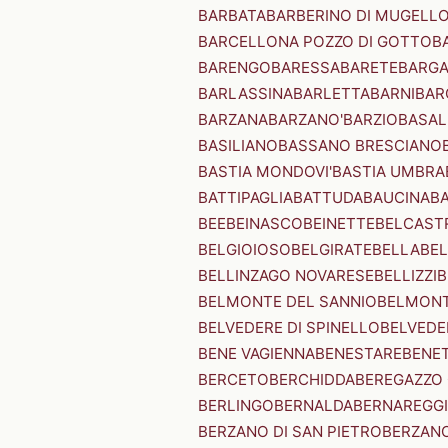
BARBATA
BARBERINO DI MUGELL
BARCELLONA POZZO DI GOTTO
B
BARENGO
BARESSA
BARETE
BARG
BARLASSINA
BARLETTA
BARNI
BAR
BARZANA
BARZANO'
BARZIO
BASAL
BASILIANO
BASSANO BRESCIANO
BASTIA MONDOVI'
BASTIA UMBRA
BATTIPAGLIA
BATTUDA
BAUCINA
B
BEE
BEINASCO
BEINETTE
BELCAST
BELGIOIOSO
BELGIRATE
BELLA
BEL
BELLINZAGO NOVARESE
BELLIZZI
B
BELMONTE DEL SANNIO
BELMONT
BELVEDERE DI SPINELLO
BELVEDE
BENE VAGIENNA
BENESTARE
BENE
BERCETO
BERCHIDDA
BEREGAZZO 
BERLINGO
BERNALDA
BERNAREGG
BERZANO DI SAN PIETRO
BERZANO