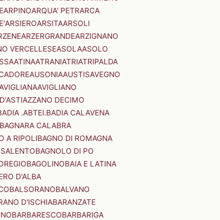
E
ARPINO
ARQUA' PETRARCA
E'
ARSIERO
ARSITA
ARSOLI
RZENE
ARZERGRANDE
ARZIGNANO
NO VERCELLESE
ASOLA
ASOLO
SSA
ATINA
ATRANI
ATRI
ATRIPALDA
 CADORE
AUSONIA
AUSTIS
AVEGNO
AVIGLIANA
AVIGLIANO
D'ASTI
AZZANO DECIMO
BADIA .ABTEI.
BADIA CALAVENA
BAGNARA CALABRA
 A RIPOLI
BAGNO DI ROMAGNA
 SALENTO
BAGNOLO DI PO
OREGIO
BAGOLINO
BAIA E LATINA
ERO D'ALBA
CO
BALSORANO
BALVANO
RANO D'ISCHIA
BARANZATE
INO
BARBARESCO
BARBARIGA