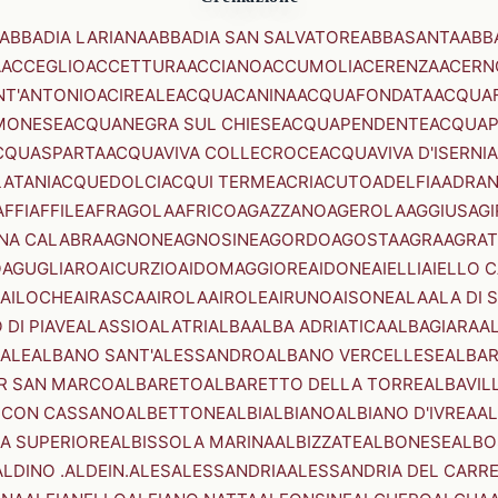
ABBADIA LARIANA
ABBADIA SAN SALVATORE
ABBASANTA
ABB
A
ACCEGLIO
ACCETTURA
ACCIANO
ACCUMOLI
ACERENZA
ACERN
NT'ANTONIO
ACIREALE
ACQUACANINA
ACQUAFONDATA
ACQUA
MONESE
ACQUANEGRA SUL CHIESE
ACQUAPENDENTE
ACQUAP
CQUASPARTA
ACQUAVIVA COLLECROCE
ACQUAVIVA D'ISERNIA
LATANI
ACQUEDOLCI
ACQUI TERME
ACRI
ACUTO
ADELFIA
ADRA
AFFI
AFFILE
AFRAGOLA
AFRICO
AGAZZANO
AGEROLA
AGGIUS
AGI
NA CALABRA
AGNONE
AGNOSINE
AGORDO
AGOSTA
AGRA
AGRAT
O
AGUGLIARO
AICURZIO
AIDOMAGGIORE
AIDONE
AIELLI
AIELLO 
AILOCHE
AIRASCA
AIROLA
AIROLE
AIRUNO
AISONE
ALA
ALA DI 
 DI PIAVE
ALASSIO
ALATRI
ALBA
ALBA ADRIATICA
ALBAGIARA
A
IALE
ALBANO SANT'ALESSANDRO
ALBANO VERCELLESE
ALBAR
R SAN MARCO
ALBARETO
ALBARETTO DELLA TORRE
ALBAVIL
 CON CASSANO
ALBETTONE
ALBI
ALBIANO
ALBIANO D'IVREA
AL
A SUPERIORE
ALBISSOLA MARINA
ALBIZZATE
ALBONESE
ALBO
ALDINO .ALDEIN.
ALES
ALESSANDRIA
ALESSANDRIA DEL CARR