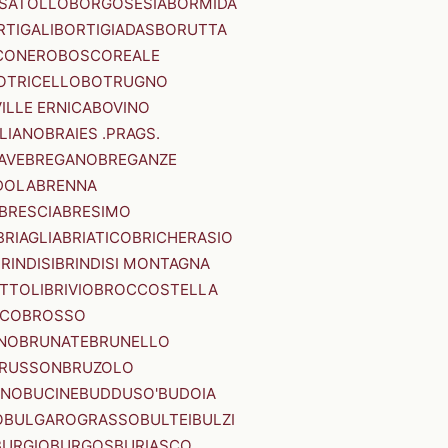
SATOLLO
BORGOSESIA
BORMIDA
RTIGALI
BORTIGIADAS
BORUTTA
CONERO
BOSCOREALE
OTRICELLO
BOTRUGNO
ILLE ERNICA
BOVINO
LIANO
BRAIES .PRAGS.
IAVE
BREGANO
BREGANZE
DOLA
BRENNA
BRESCIA
BRESIMO
BRIAGLIA
BRIATICO
BRICHERASIO
RINDISI
BRINDISI MONTAGNA
ITTOLI
BRIVIO
BROCCOSTELLA
SCO
BROSSO
NO
BRUNATE
BRUNELLO
RUSSON
BRUZOLO
INO
BUCINE
BUDDUSO'
BUDOIA
O
BULGAROGRASSO
BULTEI
BULZI
BURGIO
BURGOS
BURIASCO