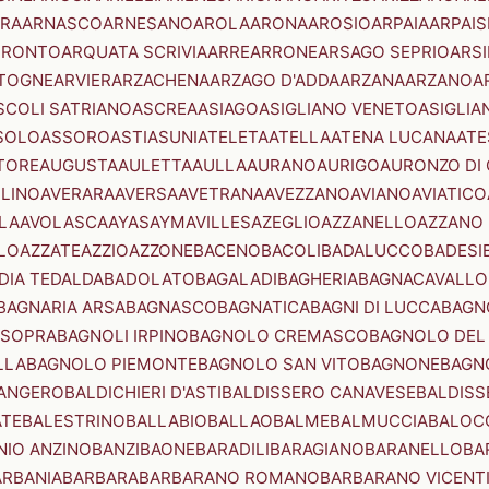
RA
ARNASCO
ARNESANO
AROLA
ARONA
AROSIO
ARPAIA
ARPAIS
TRONTO
ARQUATA SCRIVIA
ARRE
ARRONE
ARSAGO SEPRIO
ARSI
TOGNE
ARVIER
ARZACHENA
ARZAGO D'ADDA
ARZANA
ARZANO
A
SCOLI SATRIANO
ASCREA
ASIAGO
ASIGLIANO VENETO
ASIGLIA
SOLO
ASSORO
ASTI
ASUNI
ATELETA
ATELLA
ATENA LUCANA
ATE
TORE
AUGUSTA
AULETTA
AULLA
AURANO
AURIGO
AURONZO DI
LLINO
AVERARA
AVERSA
AVETRANA
AVEZZANO
AVIANO
AVIATICO
LA
AVOLASCA
AYAS
AYMAVILLES
AZEGLIO
AZZANELLO
AZZANO 
LO
AZZATE
AZZIO
AZZONE
BACENO
BACOLI
BADALUCCO
BADESI
DIA TEDALDA
BADOLATO
BAGALADI
BAGHERIA
BAGNACAVALLO
BAGNARIA ARSA
BAGNASCO
BAGNATICA
BAGNI DI LUCCA
BAGNO
 SOPRA
BAGNOLI IRPINO
BAGNOLO CREMASCO
BAGNOLO DEL
LLA
BAGNOLO PIEMONTE
BAGNOLO SAN VITO
BAGNONE
BAGN
ANGERO
BALDICHIERI D'ASTI
BALDISSERO CANAVESE
BALDISS
ATE
BALESTRINO
BALLABIO
BALLAO
BALME
BALMUCCIA
BALOC
NIO ANZINO
BANZI
BAONE
BARADILI
BARAGIANO
BARANELLO
BA
ARBANIA
BARBARA
BARBARANO ROMANO
BARBARANO VICENT