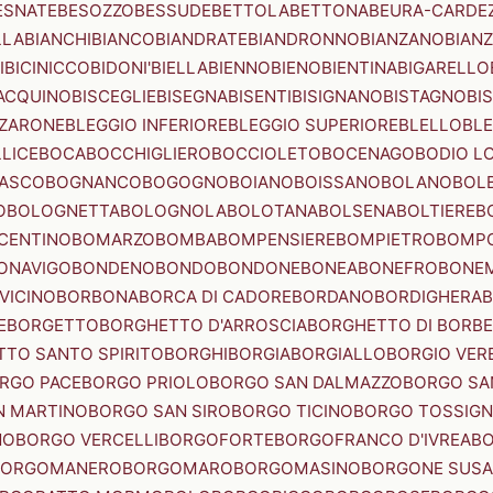
ESNATE
BESOZZO
BESSUDE
BETTOLA
BETTONA
BEURA-CARDE
LLA
BIANCHI
BIANCO
BIANDRATE
BIANDRONNO
BIANZANO
BIANZ
I
BICINICCO
BIDONI'
BIELLA
BIENNO
BIENO
BIENTINA
BIGARELLO
ACQUINO
BISCEGLIE
BISEGNA
BISENTI
BISIGNANO
BISTAGNO
BI
ZZARONE
BLEGGIO INFERIORE
BLEGGIO SUPERIORE
BLELLO
BL
LICE
BOCA
BOCCHIGLIERO
BOCCIOLETO
BOCENAGO
BODIO L
IASCO
BOGNANCO
BOGOGNO
BOIANO
BOISSANO
BOLANO
BOL
O
BOLOGNETTA
BOLOGNOLA
BOLOTANA
BOLSENA
BOLTIERE
B
CENTINO
BOMARZO
BOMBA
BOMPENSIERE
BOMPIETRO
BOMP
ONAVIGO
BONDENO
BONDO
BONDONE
BONEA
BONEFRO
BONE
VICINO
BORBONA
BORCA DI CADORE
BORDANO
BORDIGHERA
E
BORGETTO
BORGHETTO D'ARROSCIA
BORGHETTO DI BORB
TO SANTO SPIRITO
BORGHI
BORGIA
BORGIALLO
BORGIO VERE
RGO PACE
BORGO PRIOLO
BORGO SAN DALMAZZO
BORGO SA
N MARTINO
BORGO SAN SIRO
BORGO TICINO
BORGO TOSSIG
NO
BORGO VERCELLI
BORGOFORTE
BORGOFRANCO D'IVREA
BO
BORGOMANERO
BORGOMARO
BORGOMASINO
BORGONE SUSA