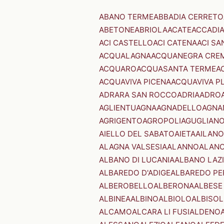
ABANO TERME
ABBADIA CERRETO
ABETONE
ABRIOLA
ACATE
ACCADI
ACI CASTELLO
ACI CATENA
ACI SA
ACQUALAGNA
ACQUANEGRA CRE
ACQUARO
ACQUASANTA TERME
A
ACQUAVIVA PICENA
ACQUAVIVA P
ADRARA SAN ROCCO
ADRIA
ADRO
AGLIENTU
AGNA
AGNADELLO
AGNA
AGRIGENTO
AGROPOLI
AGUGLIAN
AIELLO DEL SABATO
AIETA
AILANO
ALAGNA VALSESIA
ALANNO
ALANO
ALBANO DI LUCANIA
ALBANO LAZ
ALBAREDO D'ADIGE
ALBAREDO PE
ALBEROBELLO
ALBERONA
ALBESE
ALBINEA
ALBINO
ALBIOLO
ALBISOL
ALCAMO
ALCARA LI FUSI
ALDENO