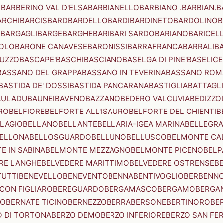
O
BARBERINO VAL D'ELSA
BARBIANELLO
BARBIANO .BARBIAN.
B
ARCHI
BARCIS
BARD
BARDELLO
BARDI
BARDINETO
BARDOLINO
B
A
BARGAGLI
BARGE
BARGHE
BARI
BARI SARDO
BARIANO
BARICEL
OLO
BARONE CANAVESE
BARONISSI
BARRAFRANCA
BARRALI
B
UZZO
BASCAPE'
BASCHI
BASCIANO
BASELGA DI PINE'
BASELICE
BASSANO DEL GRAPPA
BASSANO IN TEVERINA
BASSANO ROM
BASTIDA DE' DOSSI
BASTIDA PANCARANA
BASTIGLIA
BATTAGL
AULADU
BAUNEI
BAVENO
BAZZANO
BEDERO VALCUVIA
BEDIZZO
RO
BELFIORE
BELFORTE ALL'ISAURO
BELFORTE DEL CHIENTI
B
LAGIO
BELLANO
BELLANTE
BELLARIA-IGEA MARINA
BELLEGRA
ELLONA
BELLOSGUARDO
BELLUNO
BELLUSCO
BELMONTE CA
E IN SABINA
BELMONTE MEZZAGNO
BELMONTE PICENO
BELP
RE LANGHE
BELVEDERE MARITTIMO
BELVEDERE OSTRENSE
B
TUTTI
BENEVELLO
BENEVENTO
BENNA
BENTIVOGLIO
BERBENN
CON FIGLIARO
BEREGUARDO
BERGAMASCO
BERGAMO
BERGA
IO
BERNATE TICINO
BERNEZZO
BERRA
BERSONE
BERTINORO
BE
 DI TORTONA
BERZO DEMO
BERZO INFERIORE
BERZO SAN FE