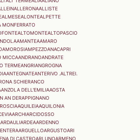
LI'
ALI' TERME
ALIA
ALIANO
ALLEIN
ALLERONA
ALLISTE
E
ALMESE
ALONTE
ALPETTE
A MONFERRATO
OFONTE
ALTOMONTE
ALTOPASCIO
NDOLA
AMANTEA
AMARO
O
AMOROSI
AMPEZZO
ANACAPRI
 MICCA
ANDRANO
ANDRATE
O TERME
ANGRI
ANGROGNA
OIA
ANTEGNATE
ANTERIVO .ALTREI.
RONA SCHIERANCO
A
ANZOLA DELL'EMILIA
AOSTA
N AN DER
APPIGNANO
RROSCIA
AQUILEIA
AQUILONIA
CEVIA
ARCHI
ARCIDOSSO
A
ARDAULI
ARDEA
ARDENNO
ENTERA
ARGUELLO
ARGUSTO
ARI
ENA DI CASTRO
ARLUNO
ARMENO