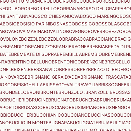
RGORATTO MORMOROLO
BORGORICCO
BORGOROSE
BORGO
NEDDU
BORORE
BORRELLO
BORRIANA
BORSO DEL GRAPPA
BO
HI SANT'ANNA
BOSCO CHIESANUOVA
BOSCO MARENGO
BOS
A
BOSIO
BOSISIO PARINI
BOSNASCO
BOSSICO
BOSSOLASCO
B
A
BOVA
BOVA MARINA
BOVALINO
BOVEGNO
BOVES
BOVEZZO
BOV
OVOLONE
BOZZOLE
BOZZOLO
BRA
BRACCA
BRACCIANO
BRACIG
NE
BRANDICO
BRANDIZZO
BRANZI
BRAONE
BREBBIA
BREDA DI P
BATE
BREMBATE DI SOPRA
BREMBILLA
BREMBIO
BREME
BREN
NTA
BRENTINO BELLUNO
BRENTONICO
BRENZONE
BRESCELLO
NE .BRIXEN.
BRESSANVIDO
BRESSO
BREZ
BREZZO DI BEDERO
GA NOVARESE
BRIGNANO GERA D'ADDA
BRIGNANO-FRASCATA
B
IOSCO
BRISIGHELLA
BRISSAGO-VALTRAVAGLIA
BRISSOGNE
BR
BRONDELLO
BRONI
BRONTE
BRONZOLO .BRANZOLL.
BROSSA
LO
BRUGHERIO
BRUGINE
BRUGNATO
BRUGNERA
BRUINO
BRUMA
APORTO
BRUSASCO
BRUSCIANO
BRUSIMPIANO
BRUSNENGO
B
BBIO
BUCCHERI
BUCCHIANICO
BUCCIANO
BUCCINASCO
BUCC
ANO
BUGLIO IN MONTE
BUGNARA
BUGUGGIATE
BUJA
BULCIAG
BUONCONVENTO
BUONVICINO
BURAGO DI MOLGORA
BURCEI