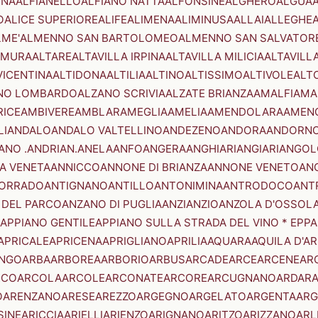
ENA
ALFIANELLO
ALFIANO NATTA
ALFONSINE
ALGHERO
ALGUA
A
O
ALICE SUPERIORE
ALIFE
ALIMENA
ALIMINUSA
ALLAI
ALLEGHE
LME'
ALMENNO SAN BARTOLOMEO
ALMENNO SAN SALVATOR
AMURA
ALTARE
ALTAVILLA IRPINA
ALTAVILLA MILICIA
ALTAVILL
VICENTINA
ALTIDONA
ALTILIA
ALTINO
ALTISSIMO
ALTIVOLE
ALT
NO LOMBARDO
ALZANO SCRIVIA
ALZATE BRIANZA
AMALFI
AMA
RICE
AMBIVERE
AMBLAR
AMEGLIA
AMELIA
AMENDOLARA
AMEN
LI
ANDALO
ANDALO VALTELLINO
ANDEZENO
ANDORA
ANDORNO
ANO .ANDRIAN.
ANELA
ANFO
ANGERA
ANGHIARI
ANGIARI
ANGOL
A VENETA
ANNICCO
ANNONE DI BRIANZA
ANNONE VENETO
AN
CORRADO
ANTIGNANO
ANTILLO
ANTONIMINA
ANTRODOCO
ANT
 DEL PARCO
ANZANO DI PUGLIA
ANZI
ANZIO
ANZOLA D'OSSOL
APPIANO GENTILE
APPIANO SULLA STRADA DEL VINO * EPPA
APRICALE
APRICENA
APRIGLIANO
APRILIA
AQUARA
AQUILA D'A
NGO
ARBA
ARBOREA
ARBORIO
ARBUS
ARCADE
ARCE
ARCENE
AR
RCO
ARCOLA
ARCOLE
ARCONATE
ARCORE
ARCUGNANO
ARDAR
O
ARENZANO
ARESE
AREZZO
ARGEGNO
ARGELATO
ARGENTA
ARG
SINE
ARICCIA
ARIELLI
ARIENZO
ARIGNANO
ARITZO
ARIZZANO
ARL