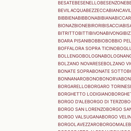
BESATE
BESENELLO
BESENZONE
B
BEVILACQUA
BEZZECCA
BIANCAVI
BIBBIENA
BIBBONA
BIBIANA
BICCAR
BIONAZ
BIONE
BIRORI
BISACCIA
BIS
BITRITTO
BITTI
BIVONA
BIVONGI
BI
BOARA PISANI
BOBBIO
BOBBIO PEL
BOFFALORA SOPRA TICINO
BOGL
BOLLENGO
BOLOGNA
BOLOGNAN
BOLZANO NOVARESE
BOLZANO VI
BONATE SOPRA
BONATE SOTTO
B
BONNANARO
BONO
BONORVA
BON
BORGARELLO
BORGARO TORINES
BORGHETTO LODIGIANO
BORGHET
BORGO D'ALE
BORGO DI TERZO
BO
BORGO SAN LORENZO
BORGO SA
BORGO VALSUGANA
BORGO VELI
BORGOLAVEZZARO
BORGOMALE