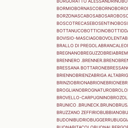
BORGORATTO ALESSANDRINO
BO
BORMIO
BORNASCO
BORNO
BORO
BORZONASCA
BOSA
BOSARO
BOSC
BOSCOTRECASE
BOSENTINO
BOSI
BOTTANUCO
BOTTICINO
BOTTIDD
BOVISIO-MASCIAGO
BOVOLENTA
B
BRALLO DI PREGOLA
BRANCALEO
BREGNANO
BREGUZZO
BREIA
BREM
BRENNERO .BRENNER.
BRENO
BRE
BRESSANA BOTTARONE
BRESSANO
BRIENNO
BRIENZA
BRIGA ALTA
BRI
BRINZIO
BRIONA
BRIONE
BRIONE
BR
BROGLIANO
BROGNATURO
BROLO
BROVELLO-CARPUGNINO
BROZO
BRUNICO .BRUNECK.
BRUNO
BRUS
BRUZZANO ZEFFIRIO
BUBBIANO
BU
BUDONI
BUDRIO
BUGGERRU
BUGGI
BUONABITACOLO
BUONALBERGO