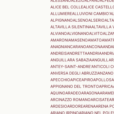
ALESSANO
ALEZIO
ALFANO
ALFED
ALICE BEL COLLE
ALICE CASTELL
ALLUMIERE
ALLUVIONI CAMBIO'
A
ALPIGNANO
ALSENO
ALSERIO
ALT
ALTAVILLA SILENTINA
ALTAVILLA 
ALVIANO
ALVIGNANO
ALVITO
ALZA
AMARONI
AMASENO
AMATO
AMAT
ANAGNI
ANCARANO
ANCONA
ANDA
ANDREIS
ANDRETTA
ANDRIA
ANDRI
ANGUILLARA SABAZIA
ANGUILLAR
ANTEY-SAINT-ANDRE'
ANTICOLI 
ANVERSA DEGLI ABRUZZI
ANZANO
APECCHIO
APICE
APIRO
APOLLOSA
APPIGNANO DEL TRONTO
APRICA
AQUINO
ARADEO
ARAGONA
ARAME
ARCINAZZO ROMANO
ARCISATE
A
ARDESIO
ARDORE
ARENA
ARENA P
ARIANO IRPINO
ARIANO NEL POLE