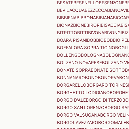
BESATE
BESENELLO
BESENZONE
B
BEVILACQUA
BEZZECCA
BIANCAVI
BIBBIENA
BIBBONA
BIBIANA
BICCAR
BIONAZ
BIONE
BIRORI
BISACCIA
BIS
BITRITTO
BITTI
BIVONA
BIVONGI
BI
BOARA PISANI
BOBBIO
BOBBIO PEL
BOFFALORA SOPRA TICINO
BOGL
BOLLENGO
BOLOGNA
BOLOGNAN
BOLZANO NOVARESE
BOLZANO VI
BONATE SOPRA
BONATE SOTTO
B
BONNANARO
BONO
BONORVA
BON
BORGARELLO
BORGARO TORINES
BORGHETTO LODIGIANO
BORGHET
BORGO D'ALE
BORGO DI TERZO
BO
BORGO SAN LORENZO
BORGO SA
BORGO VALSUGANA
BORGO VELI
BORGOLAVEZZARO
BORGOMALE