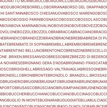
RGORATTO MORMOROLO
BORGORICCO
BORGOROSE
BORGO
NEDDU
BORORE
BORRELLO
BORRIANA
BORSO DEL GRAPPA
BO
HI SANT'ANNA
BOSCO CHIESANUOVA
BOSCO MARENGO
BOS
A
BOSIO
BOSISIO PARINI
BOSNASCO
BOSSICO
BOSSOLASCO
B
A
BOVA
BOVA MARINA
BOVALINO
BOVEGNO
BOVES
BOVEZZO
BOV
OVOLONE
BOZZOLE
BOZZOLO
BRA
BRACCA
BRACCIANO
BRACIG
NE
BRANDICO
BRANDIZZO
BRANZI
BRAONE
BREBBIA
BREDA DI P
BATE
BREMBATE DI SOPRA
BREMBILLA
BREMBIO
BREME
BREN
NTA
BRENTINO BELLUNO
BRENTONICO
BRENZONE
BRESCELLO
NE .BRIXEN.
BRESSANVIDO
BRESSO
BREZ
BREZZO DI BEDERO
GA NOVARESE
BRIGNANO GERA D'ADDA
BRIGNANO-FRASCATA
B
IOSCO
BRISIGHELLA
BRISSAGO-VALTRAVAGLIA
BRISSOGNE
BR
BRONDELLO
BRONI
BRONTE
BRONZOLO .BRANZOLL.
BROSSA
LO
BRUGHERIO
BRUGINE
BRUGNATO
BRUGNERA
BRUINO
BRUMA
APORTO
BRUSASCO
BRUSCIANO
BRUSIMPIANO
BRUSNENGO
B
BBIO
BUCCHERI
BUCCHIANICO
BUCCIANO
BUCCINASCO
BUCC
ANO
BUGLIO IN MONTE
BUGNARA
BUGUGGIATE
BUJA
BULCIAG
BUONCONVENTO
BUONVICINO
BURAGO DI MOLGORA
BURCEI