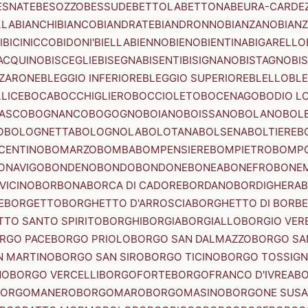
ESNATE
BESOZZO
BESSUDE
BETTOLA
BETTONA
BEURA-CARDE
LLA
BIANCHI
BIANCO
BIANDRATE
BIANDRONNO
BIANZANO
BIANZ
I
BICINICCO
BIDONI'
BIELLA
BIENNO
BIENO
BIENTINA
BIGARELLO
ACQUINO
BISCEGLIE
BISEGNA
BISENTI
BISIGNANO
BISTAGNO
BI
ZZARONE
BLEGGIO INFERIORE
BLEGGIO SUPERIORE
BLELLO
BL
LICE
BOCA
BOCCHIGLIERO
BOCCIOLETO
BOCENAGO
BODIO L
IASCO
BOGNANCO
BOGOGNO
BOIANO
BOISSANO
BOLANO
BOL
O
BOLOGNETTA
BOLOGNOLA
BOLOTANA
BOLSENA
BOLTIERE
B
CENTINO
BOMARZO
BOMBA
BOMPENSIERE
BOMPIETRO
BOMP
ONAVIGO
BONDENO
BONDO
BONDONE
BONEA
BONEFRO
BONE
VICINO
BORBONA
BORCA DI CADORE
BORDANO
BORDIGHERA
E
BORGETTO
BORGHETTO D'ARROSCIA
BORGHETTO DI BORB
TO SANTO SPIRITO
BORGHI
BORGIA
BORGIALLO
BORGIO VERE
RGO PACE
BORGO PRIOLO
BORGO SAN DALMAZZO
BORGO SA
N MARTINO
BORGO SAN SIRO
BORGO TICINO
BORGO TOSSIG
NO
BORGO VERCELLI
BORGOFORTE
BORGOFRANCO D'IVREA
BO
BORGOMANERO
BORGOMARO
BORGOMASINO
BORGONE SUSA