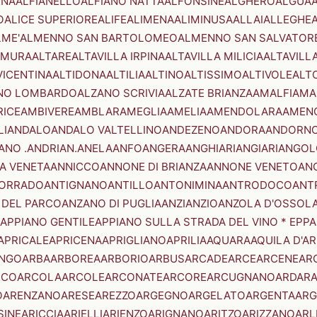
ENA
ALFIANELLO
ALFIANO NATTA
ALFONSINE
ALGHERO
ALGUA
A
O
ALICE SUPERIORE
ALIFE
ALIMENA
ALIMINUSA
ALLAI
ALLEGHE
LME'
ALMENNO SAN BARTOLOMEO
ALMENNO SAN SALVATOR
AMURA
ALTARE
ALTAVILLA IRPINA
ALTAVILLA MILICIA
ALTAVILL
VICENTINA
ALTIDONA
ALTILIA
ALTINO
ALTISSIMO
ALTIVOLE
ALT
NO LOMBARDO
ALZANO SCRIVIA
ALZATE BRIANZA
AMALFI
AMA
RICE
AMBIVERE
AMBLAR
AMEGLIA
AMELIA
AMENDOLARA
AMEN
LI
ANDALO
ANDALO VALTELLINO
ANDEZENO
ANDORA
ANDORNO
ANO .ANDRIAN.
ANELA
ANFO
ANGERA
ANGHIARI
ANGIARI
ANGOL
A VENETA
ANNICCO
ANNONE DI BRIANZA
ANNONE VENETO
AN
CORRADO
ANTIGNANO
ANTILLO
ANTONIMINA
ANTRODOCO
ANT
 DEL PARCO
ANZANO DI PUGLIA
ANZI
ANZIO
ANZOLA D'OSSOL
APPIANO GENTILE
APPIANO SULLA STRADA DEL VINO * EPPA
APRICALE
APRICENA
APRIGLIANO
APRILIA
AQUARA
AQUILA D'A
NGO
ARBA
ARBOREA
ARBORIO
ARBUS
ARCADE
ARCE
ARCENE
AR
RCO
ARCOLA
ARCOLE
ARCONATE
ARCORE
ARCUGNANO
ARDAR
O
ARENZANO
ARESE
AREZZO
ARGEGNO
ARGELATO
ARGENTA
ARG
SINE
ARICCIA
ARIELLI
ARIENZO
ARIGNANO
ARITZO
ARIZZANO
ARL