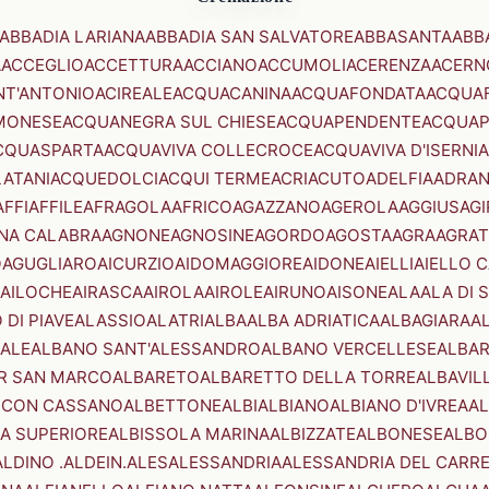
ABBADIA LARIANA
ABBADIA SAN SALVATORE
ABBASANTA
ABB
A
ACCEGLIO
ACCETTURA
ACCIANO
ACCUMOLI
ACERENZA
ACERN
NT'ANTONIO
ACIREALE
ACQUACANINA
ACQUAFONDATA
ACQUA
MONESE
ACQUANEGRA SUL CHIESE
ACQUAPENDENTE
ACQUAP
CQUASPARTA
ACQUAVIVA COLLECROCE
ACQUAVIVA D'ISERNIA
LATANI
ACQUEDOLCI
ACQUI TERME
ACRI
ACUTO
ADELFIA
ADRA
AFFI
AFFILE
AFRAGOLA
AFRICO
AGAZZANO
AGEROLA
AGGIUS
AGI
NA CALABRA
AGNONE
AGNOSINE
AGORDO
AGOSTA
AGRA
AGRAT
O
AGUGLIARO
AICURZIO
AIDOMAGGIORE
AIDONE
AIELLI
AIELLO 
AILOCHE
AIRASCA
AIROLA
AIROLE
AIRUNO
AISONE
ALA
ALA DI 
 DI PIAVE
ALASSIO
ALATRI
ALBA
ALBA ADRIATICA
ALBAGIARA
A
IALE
ALBANO SANT'ALESSANDRO
ALBANO VERCELLESE
ALBAR
R SAN MARCO
ALBARETO
ALBARETTO DELLA TORRE
ALBAVIL
 CON CASSANO
ALBETTONE
ALBI
ALBIANO
ALBIANO D'IVREA
AL
A SUPERIORE
ALBISSOLA MARINA
ALBIZZATE
ALBONESE
ALBO
ALDINO .ALDEIN.
ALES
ALESSANDRIA
ALESSANDRIA DEL CARR