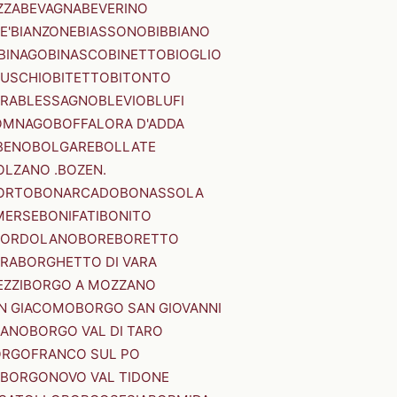
ZZA
BEVAGNA
BEVERINO
E'
BIANZONE
BIASSONO
BIBBIANO
BINAGO
BINASCO
BINETTO
BIOGLIO
SUSCHIO
BITETTO
BITONTO
ERA
BLESSAGNO
BLEVIO
BLUFI
OMNAGO
BOFFALORA D'ADDA
BENO
BOLGARE
BOLLATE
OLZANO .BOZEN.
ORTO
BONARCADO
BONASSOLA
MERSE
BONIFATI
BONITO
BORDOLANO
BORE
BORETTO
ERA
BORGHETTO DI VARA
ZZI
BORGO A MOZZANO
N GIACOMO
BORGO SAN GIOVANNI
NANO
BORGO VAL DI TARO
RGOFRANCO SUL PO
BORGONOVO VAL TIDONE