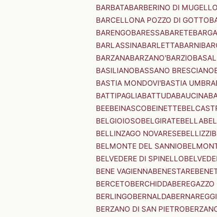
BARBATA
BARBERINO DI MUGELL
BARCELLONA POZZO DI GOTTO
B
BARENGO
BARESSA
BARETE
BARG
BARLASSINA
BARLETTA
BARNI
BAR
BARZANA
BARZANO'
BARZIO
BASAL
BASILIANO
BASSANO BRESCIANO
BASTIA MONDOVI'
BASTIA UMBRA
BATTIPAGLIA
BATTUDA
BAUCINA
B
BEE
BEINASCO
BEINETTE
BELCAST
BELGIOIOSO
BELGIRATE
BELLA
BEL
BELLINZAGO NOVARESE
BELLIZZI
B
BELMONTE DEL SANNIO
BELMONT
BELVEDERE DI SPINELLO
BELVEDE
BENE VAGIENNA
BENESTARE
BENE
BERCETO
BERCHIDDA
BEREGAZZO 
BERLINGO
BERNALDA
BERNAREGG
BERZANO DI SAN PIETRO
BERZANO