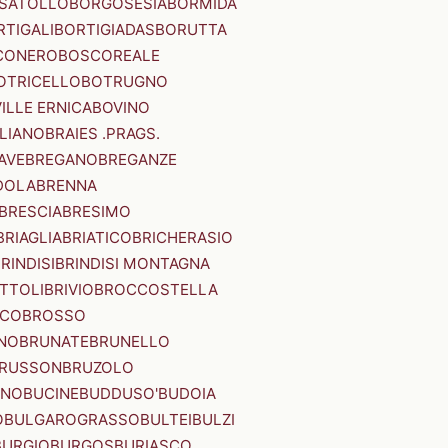
SATOLLO
BORGOSESIA
BORMIDA
RTIGALI
BORTIGIADAS
BORUTTA
CONERO
BOSCOREALE
OTRICELLO
BOTRUGNO
ILLE ERNICA
BOVINO
LIANO
BRAIES .PRAGS.
IAVE
BREGANO
BREGANZE
DOLA
BRENNA
BRESCIA
BRESIMO
BRIAGLIA
BRIATICO
BRICHERASIO
RINDISI
BRINDISI MONTAGNA
ITTOLI
BRIVIO
BROCCOSTELLA
SCO
BROSSO
NO
BRUNATE
BRUNELLO
RUSSON
BRUZOLO
INO
BUCINE
BUDDUSO'
BUDOIA
O
BULGAROGRASSO
BULTEI
BULZI
BURGIO
BURGOS
BURIASCO