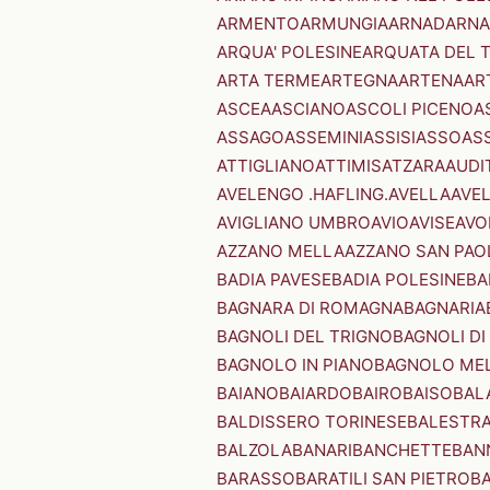
ARMENTO
ARMUNGIA
ARNAD
ARNA
ARQUA' POLESINE
ARQUATA DEL 
ARTA TERME
ARTEGNA
ARTENA
AR
ASCEA
ASCIANO
ASCOLI PICENO
A
ASSAGO
ASSEMINI
ASSISI
ASSO
AS
ATTIGLIANO
ATTIMIS
ATZARA
AUDI
AVELENGO .HAFLING.
AVELLA
AVE
AVIGLIANO UMBRO
AVIO
AVISE
AVO
AZZANO MELLA
AZZANO SAN PAO
BADIA PAVESE
BADIA POLESINE
BA
BAGNARA DI ROMAGNA
BAGNARIA
BAGNOLI DEL TRIGNO
BAGNOLI DI
BAGNOLO IN PIANO
BAGNOLO ME
BAIANO
BAIARDO
BAIRO
BAISO
BAL
BALDISSERO TORINESE
BALESTR
BALZOLA
BANARI
BANCHETTE
BAN
BARASSO
BARATILI SAN PIETRO
B