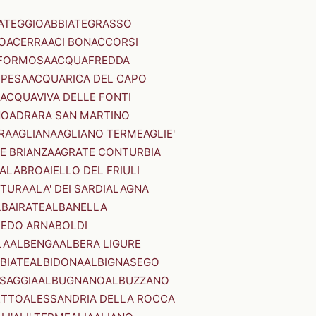
ATEGGIO
ABBIATEGRASSO
O
ACERRA
ACI BONACCORSI
FORMOSA
ACQUAFREDDA
PESA
ACQUARICA DEL CAPO
ACQUAVIVA DELLE FONTI
NO
ADRARA SAN MARTINO
RA
AGLIANA
AGLIANO TERME
AGLIE'
E BRIANZA
AGRATE CONTURBIA
CALABRO
AIELLO DEL FRIULI
STURA
ALA' DEI SARDI
ALAGNA
LBAIRATE
ALBANELLA
EDO ARNABOLDI
LA
ALBENGA
ALBERA LIGURE
BIATE
ALBIDONA
ALBIGNASEGO
SAGGIA
ALBUGNANO
ALBUZZANO
ETTO
ALESSANDRIA DELLA ROCCA