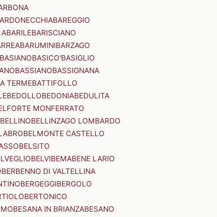
ARBONA
ARDONECCHIA
BAREGGIO
LA
BARILE
BARISCIANO
ARREA
BARUMINI
BARZAGO
BASIANO
BASICO'
BASIGLIO
ANO
BASSIANO
BASSIGNANA
IA TERME
BATTIFOLLO
LE
BEDOLLO
BEDONIA
BEDULITA
ELFORTE MONFERRATO
BELLINO
BELLINZAGO LOMBARDO
LABRO
BELMONTE CASTELLO
ASSO
BELSITO
ELVEGLIO
BELVI
BEMA
BENE LARIO
O
BERBENNO DI VALTELLINA
NTINO
BERGEGGI
BERGOLO
RTIOLO
BERTONICO
RMO
BESANA IN BRIANZA
BESANO