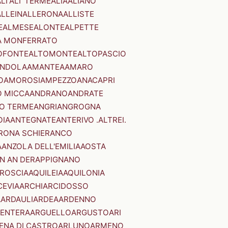
LI'
ALI' TERME
ALIA
ALIANO
ALLEIN
ALLERONA
ALLISTE
E
ALMESE
ALONTE
ALPETTE
A MONFERRATO
OFONTE
ALTOMONTE
ALTOPASCIO
NDOLA
AMANTEA
AMARO
O
AMOROSI
AMPEZZO
ANACAPRI
 MICCA
ANDRANO
ANDRATE
O TERME
ANGRI
ANGROGNA
OIA
ANTEGNATE
ANTERIVO .ALTREI.
RONA SCHIERANCO
A
ANZOLA DELL'EMILIA
AOSTA
N AN DER
APPIGNANO
RROSCIA
AQUILEIA
AQUILONIA
CEVIA
ARCHI
ARCIDOSSO
A
ARDAULI
ARDEA
ARDENNO
ENTERA
ARGUELLO
ARGUSTO
ARI
ENA DI CASTRO
ARLUNO
ARMENO