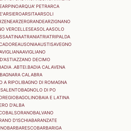
E
ARPINO
ARQUA' PETRARCA
E'
ARSIERO
ARSITA
ARSOLI
RZENE
ARZERGRANDE
ARZIGNANO
NO VERCELLESE
ASOLA
ASOLO
SSA
ATINA
ATRANI
ATRI
ATRIPALDA
 CADORE
AUSONIA
AUSTIS
AVEGNO
AVIGLIANA
AVIGLIANO
D'ASTI
AZZANO DECIMO
BADIA .ABTEI.
BADIA CALAVENA
BAGNARA CALABRA
 A RIPOLI
BAGNO DI ROMAGNA
 SALENTO
BAGNOLO DI PO
OREGIO
BAGOLINO
BAIA E LATINA
ERO D'ALBA
CO
BALSORANO
BALVANO
RANO D'ISCHIA
BARANZATE
INO
BARBARESCO
BARBARIGA