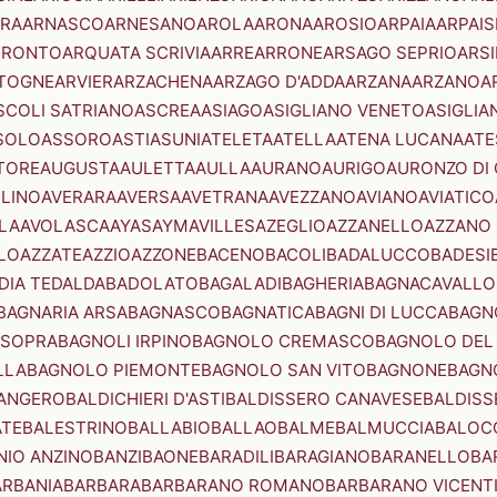
RA
ARNASCO
ARNESANO
AROLA
ARONA
AROSIO
ARPAIA
ARPAIS
TRONTO
ARQUATA SCRIVIA
ARRE
ARRONE
ARSAGO SEPRIO
ARSI
TOGNE
ARVIER
ARZACHENA
ARZAGO D'ADDA
ARZANA
ARZANO
A
SCOLI SATRIANO
ASCREA
ASIAGO
ASIGLIANO VENETO
ASIGLIA
SOLO
ASSORO
ASTI
ASUNI
ATELETA
ATELLA
ATENA LUCANA
ATE
TORE
AUGUSTA
AULETTA
AULLA
AURANO
AURIGO
AURONZO DI
LLINO
AVERARA
AVERSA
AVETRANA
AVEZZANO
AVIANO
AVIATICO
LA
AVOLASCA
AYAS
AYMAVILLES
AZEGLIO
AZZANELLO
AZZANO 
LO
AZZATE
AZZIO
AZZONE
BACENO
BACOLI
BADALUCCO
BADESI
DIA TEDALDA
BADOLATO
BAGALADI
BAGHERIA
BAGNACAVALLO
BAGNARIA ARSA
BAGNASCO
BAGNATICA
BAGNI DI LUCCA
BAGNO
 SOPRA
BAGNOLI IRPINO
BAGNOLO CREMASCO
BAGNOLO DEL
LLA
BAGNOLO PIEMONTE
BAGNOLO SAN VITO
BAGNONE
BAGN
ANGERO
BALDICHIERI D'ASTI
BALDISSERO CANAVESE
BALDISS
ATE
BALESTRINO
BALLABIO
BALLAO
BALME
BALMUCCIA
BALOC
NIO ANZINO
BANZI
BAONE
BARADILI
BARAGIANO
BARANELLO
BA
ARBANIA
BARBARA
BARBARANO ROMANO
BARBARANO VICENT