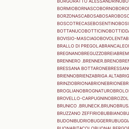
BORGORATTO ALESSANDRINO
BO
BORMIO
BORNASCO
BORNO
BORO
BORZONASCA
BOSA
BOSARO
BOSC
BOSCOTRECASE
BOSENTINO
BOSI
BOTTANUCO
BOTTICINO
BOTTIDD
BOVISIO-MASCIAGO
BOVOLENTA
B
BRALLO DI PREGOLA
BRANCALEO
BREGNANO
BREGUZZO
BREIA
BREM
BRENNERO .BRENNER.
BRENO
BRE
BRESSANA BOTTARONE
BRESSANO
BRIENNO
BRIENZA
BRIGA ALTA
BRI
BRINZIO
BRIONA
BRIONE
BRIONE
BR
BROGLIANO
BROGNATURO
BROLO
BROVELLO-CARPUGNINO
BROZO
BRUNICO .BRUNECK.
BRUNO
BRUS
BRUZZANO ZEFFIRIO
BUBBIANO
BU
BUDONI
BUDRIO
BUGGERRU
BUGGI
BUONABITACOLO
BUONALBERGO