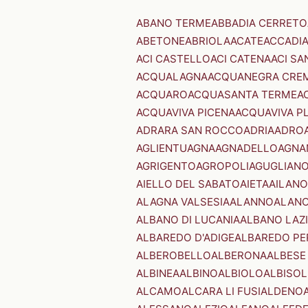
ABANO TERME
ABBADIA CERRETO
ABETONE
ABRIOLA
ACATE
ACCADI
ACI CASTELLO
ACI CATENA
ACI SA
ACQUALAGNA
ACQUANEGRA CRE
ACQUARO
ACQUASANTA TERME
A
ACQUAVIVA PICENA
ACQUAVIVA P
ADRARA SAN ROCCO
ADRIA
ADRO
AGLIENTU
AGNA
AGNADELLO
AGNA
AGRIGENTO
AGROPOLI
AGUGLIAN
AIELLO DEL SABATO
AIETA
AILANO
ALAGNA VALSESIA
ALANNO
ALANO
ALBANO DI LUCANIA
ALBANO LAZ
ALBAREDO D'ADIGE
ALBAREDO PE
ALBEROBELLO
ALBERONA
ALBESE
ALBINEA
ALBINO
ALBIOLO
ALBISOL
ALCAMO
ALCARA LI FUSI
ALDENO