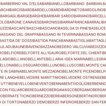
O
BARBERINO VAL D'ELSA
BARBIANELLO
BARBIANO .BARBIAN.
B
ARCHI
BARCIS
BARD
BARDELLO
BARDI
BARDINETO
BARDOLINO
B
A
BARGAGLI
BARGE
BARGHE
BARI
BARI SARDO
BARIANO
BARICEL
OLO
BARONE CANAVESE
BARONISSI
BARRAFRANCA
BARRALI
B
UZZO
BASCAPE'
BASCHI
BASCIANO
BASELGA DI PINE'
BASELICE
BASSANO DEL GRAPPA
BASSANO IN TEVERINA
BASSANO ROM
BASTIDA DE' DOSSI
BASTIDA PANCARANA
BASTIGLIA
BATTAGL
AULADU
BAUNEI
BAVENO
BAZZANO
BEDERO VALCUVIA
BEDIZZO
RO
BELFIORE
BELFORTE ALL'ISAURO
BELFORTE DEL CHIENTI
B
LAGIO
BELLANO
BELLANTE
BELLARIA-IGEA MARINA
BELLEGRA
ELLONA
BELLOSGUARDO
BELLUNO
BELLUSCO
BELMONTE CA
E IN SABINA
BELMONTE MEZZAGNO
BELMONTE PICENO
BELP
RE LANGHE
BELVEDERE MARITTIMO
BELVEDERE OSTRENSE
B
TUTTI
BENEVELLO
BENEVENTO
BENNA
BENTIVOGLIO
BERBENN
CON FIGLIARO
BEREGUARDO
BERGAMASCO
BERGAMO
BERGA
IO
BERNATE TICINO
BERNEZZO
BERRA
BERSONE
BERTINORO
BE
 DI TORTONA
BERZO DEMO
BERZO INFERIORE
BERZO SAN FE