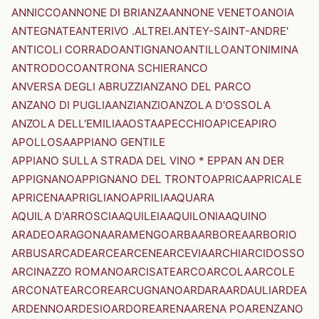
ANNICCO
ANNONE DI BRIANZA
ANNONE VENETO
ANOIA
ANTEGNATE
ANTERIVO .ALTREI.
ANTEY-SAINT-ANDRE'
ANTICOLI CORRADO
ANTIGNANO
ANTILLO
ANTONIMINA
ANTRODOCO
ANTRONA SCHIERANCO
ANVERSA DEGLI ABRUZZI
ANZANO DEL PARCO
ANZANO DI PUGLIA
ANZI
ANZIO
ANZOLA D'OSSOLA
ANZOLA DELL'EMILIA
AOSTA
APECCHIO
APICE
APIRO
APOLLOSA
APPIANO GENTILE
APPIANO SULLA STRADA DEL VINO * EPPAN AN DER
APPIGNANO
APPIGNANO DEL TRONTO
APRICA
APRICALE
APRICENA
APRIGLIANO
APRILIA
AQUARA
AQUILA D'ARROSCIA
AQUILEIA
AQUILONIA
AQUINO
ARADEO
ARAGONA
ARAMENGO
ARBA
ARBOREA
ARBORIO
ARBUS
ARCADE
ARCE
ARCENE
ARCEVIA
ARCHI
ARCIDOSSO
ARCINAZZO ROMANO
ARCISATE
ARCO
ARCOLA
ARCOLE
ARCONATE
ARCORE
ARCUGNANO
ARDARA
ARDAULI
ARDEA
ARDENNO
ARDESIO
ARDORE
ARENA
ARENA PO
ARENZANO