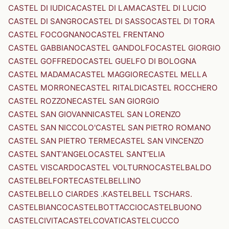
CASTEL DI IUDICA
CASTEL DI LAMA
CASTEL DI LUCIO
CASTEL DI SANGRO
CASTEL DI SASSO
CASTEL DI TORA
CASTEL FOCOGNANO
CASTEL FRENTANO
CASTEL GABBIANO
CASTEL GANDOLFO
CASTEL GIORGIO
CASTEL GOFFREDO
CASTEL GUELFO DI BOLOGNA
CASTEL MADAMA
CASTEL MAGGIORE
CASTEL MELLA
CASTEL MORRONE
CASTEL RITALDI
CASTEL ROCCHERO
CASTEL ROZZONE
CASTEL SAN GIORGIO
CASTEL SAN GIOVANNI
CASTEL SAN LORENZO
CASTEL SAN NICCOLO'
CASTEL SAN PIETRO ROMANO
CASTEL SAN PIETRO TERME
CASTEL SAN VINCENZO
CASTEL SANT'ANGELO
CASTEL SANT'ELIA
CASTEL VISCARDO
CASTEL VOLTURNO
CASTELBALDO
CASTELBELFORTE
CASTELBELLINO
CASTELBELLO CIARDES .KASTELBELL TSCHARS.
CASTELBIANCO
CASTELBOTTACCIO
CASTELBUONO
CASTELCIVITA
CASTELCOVATI
CASTELCUCCO