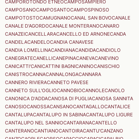
CAMPOROTONDO ETNEO
CAMPOSAMPIERO
CAMPOSANO
CAMPOSANTO
CAMPOSPINOSO
CAMPOTOSTO
CAMUGNANO
CANAL SAN BOVO
CANALE
CANALE D'AGORDO
CANALE MONTERANO
CANARO
CANAZEI
CANCELLARA
CANCELLO ED ARNONE
CANDA
CANDELA
CANDELO
CANDIA CANAVESE
CANDIA LOMELLINA
CANDIANA
CANDIDA
CANDIOLO
CANEGRATE
CANELLI
CANEPINA
CANEVA
CANEVINO
CANICATTI'
CANICATTINI BAGNI
CANINO
CANISCHIO
CANISTRO
CANNA
CANNALONGA
CANNARA
CANNERO RIVIERA
CANNETO PAVESE
CANNETO SULL'OGLIO
CANNOBIO
CANNOLE
CANOLO
CANONICA D'ADDA
CANOSA DI PUGLIA
CANOSA SANNITA
CANOSIO
CANOSSA
CANSANO
CANTAGALLO
CANTALICE
CANTALUPA
CANTALUPO IN SABINA
CANTALUPO LIGURE
CANTALUPO NEL SANNIO
CANTARANA
CANTELLO
CANTERANO
CANTIANO
CANTOIRA
CANTU'
CANZANO
CANZO
CAORLE
CAORSO
CAPACCIO
CAPACI
CAPALBIO