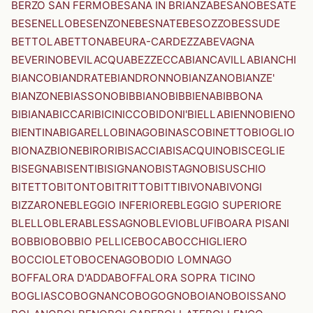
BERZO SAN FERMO
BESANA IN BRIANZA
BESANO
BESATE
BESENELLO
BESENZONE
BESNATE
BESOZZO
BESSUDE
BETTOLA
BETTONA
BEURA-CARDEZZA
BEVAGNA
BEVERINO
BEVILACQUA
BEZZECCA
BIANCAVILLA
BIANCHI
BIANCO
BIANDRATE
BIANDRONNO
BIANZANO
BIANZE'
BIANZONE
BIASSONO
BIBBIANO
BIBBIENA
BIBBONA
BIBIANA
BICCARI
BICINICCO
BIDONI'
BIELLA
BIENNO
BIENO
BIENTINA
BIGARELLO
BINAGO
BINASCO
BINETTO
BIOGLIO
BIONAZ
BIONE
BIRORI
BISACCIA
BISACQUINO
BISCEGLIE
BISEGNA
BISENTI
BISIGNANO
BISTAGNO
BISUSCHIO
BITETTO
BITONTO
BITRITTO
BITTI
BIVONA
BIVONGI
BIZZARONE
BLEGGIO INFERIORE
BLEGGIO SUPERIORE
BLELLO
BLERA
BLESSAGNO
BLEVIO
BLUFI
BOARA PISANI
BOBBIO
BOBBIO PELLICE
BOCA
BOCCHIGLIERO
BOCCIOLETO
BOCENAGO
BODIO LOMNAGO
BOFFALORA D'ADDA
BOFFALORA SOPRA TICINO
BOGLIASCO
BOGNANCO
BOGOGNO
BOIANO
BOISSANO