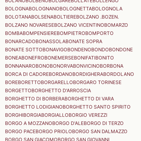
BOLANO
BOLBENO
BOLGARE
BOLLATE
BOLLENGO
BOLOGNA
BOLOGNANO
BOLOGNETTA
BOLOGNOLA
BOLOTANA
BOLSENA
BOLTIERE
BOLZANO .BOZEN.
BOLZANO NOVARESE
BOLZANO VICENTINO
BOMARZO
BOMBA
BOMPENSIERE
BOMPIETRO
BOMPORTO
BONARCADO
BONASSOLA
BONATE SOPRA
BONATE SOTTO
BONAVIGO
BONDENO
BONDO
BONDONE
BONEA
BONEFRO
BONEMERSE
BONIFATI
BONITO
BONNANARO
BONO
BONORVA
BONVICINO
BORBONA
BORCA DI CADORE
BORDANO
BORDIGHERA
BORDOLANO
BORE
BORETTO
BORGARELLO
BORGARO TORINESE
BORGETTO
BORGHETTO D'ARROSCIA
BORGHETTO DI BORBERA
BORGHETTO DI VARA
BORGHETTO LODIGIANO
BORGHETTO SANTO SPIRITO
BORGHI
BORGIA
BORGIALLO
BORGIO VEREZZI
BORGO A MOZZANO
BORGO D'ALE
BORGO DI TERZO
BORGO PACE
BORGO PRIOLO
BORGO SAN DALMAZZO
BORGO SAN GIACOMO
BORGO SAN GIOVANNI