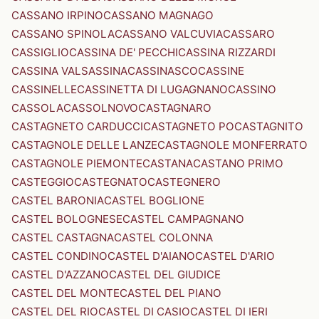
CASSANO IRPINO
CASSANO MAGNAGO
CASSANO SPINOLA
CASSANO VALCUVIA
CASSARO
CASSIGLIO
CASSINA DE' PECCHI
CASSINA RIZZARDI
CASSINA VALSASSINA
CASSINASCO
CASSINE
CASSINELLE
CASSINETTA DI LUGAGNANO
CASSINO
CASSOLA
CASSOLNOVO
CASTAGNARO
CASTAGNETO CARDUCCI
CASTAGNETO PO
CASTAGNITO
CASTAGNOLE DELLE LANZE
CASTAGNOLE MONFERRATO
CASTAGNOLE PIEMONTE
CASTANA
CASTANO PRIMO
CASTEGGIO
CASTEGNATO
CASTEGNERO
CASTEL BARONIA
CASTEL BOGLIONE
CASTEL BOLOGNESE
CASTEL CAMPAGNANO
CASTEL CASTAGNA
CASTEL COLONNA
CASTEL CONDINO
CASTEL D'AIANO
CASTEL D'ARIO
CASTEL D'AZZANO
CASTEL DEL GIUDICE
CASTEL DEL MONTE
CASTEL DEL PIANO
CASTEL DEL RIO
CASTEL DI CASIO
CASTEL DI IERI