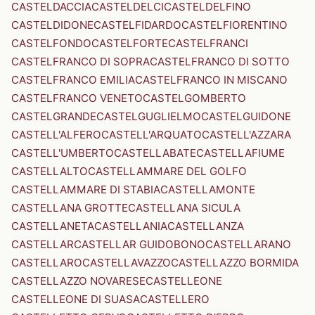
CASTELDACCIA
CASTELDELCI
CASTELDELFINO
CASTELDIDONE
CASTELFIDARDO
CASTELFIORENTINO
CASTELFONDO
CASTELFORTE
CASTELFRANCI
CASTELFRANCO DI SOPRA
CASTELFRANCO DI SOTTO
CASTELFRANCO EMILIA
CASTELFRANCO IN MISCANO
CASTELFRANCO VENETO
CASTELGOMBERTO
CASTELGRANDE
CASTELGUGLIELMO
CASTELGUIDONE
CASTELL'ALFERO
CASTELL'ARQUATO
CASTELL'AZZARA
CASTELL'UMBERTO
CASTELLABATE
CASTELLAFIUME
CASTELLALTO
CASTELLAMMARE DEL GOLFO
CASTELLAMMARE DI STABIA
CASTELLAMONTE
CASTELLANA GROTTE
CASTELLANA SICULA
CASTELLANETA
CASTELLANIA
CASTELLANZA
CASTELLAR
CASTELLAR GUIDOBONO
CASTELLARANO
CASTELLARO
CASTELLAVAZZO
CASTELLAZZO BORMIDA
CASTELLAZZO NOVARESE
CASTELLEONE
CASTELLEONE DI SUASA
CASTELLERO