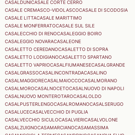
CASALDUNI
CASALE CORTE CERRO
CASALE CREMASCO-VIDOLASCO
CASALE DI SCODOSIA
CASALE LITTA
CASALE MARITTIMO
CASALE MONFERRATO
CASALE SUL SILE
CASALECCHIO DI RENO
CASALEGGIO BOIRO
CASALEGGIO NOVARA
CASALEONE
CASALETTO CEREDANO
CASALETTO DI SOPRA
CASALETTO LODIGIANO
CASALETTO SPARTANO
CASALETTO VAPRIO
CASALFIUMANESE
CASALGRANDE
CASALGRASSO
CASALINCONTRADA
CASALINO
CASALMAGGIORE
CASALMAIOCCO
CASALMORANO
CASALMORO
CASALNOCETO
CASALNUOVO DI NAPOLI
CASALNUOVO MONTEROTARO
CASALOLDO
CASALPUSTERLENGO
CASALROMANO
CASALSERUGO
CASALUCE
CASALVECCHIO DI PUGLIA
CASALVECCHIO SICULO
CASALVIERI
CASALVOLONE
CASALZUIGNO
CASAMARCIANO
CASAMASSIMA