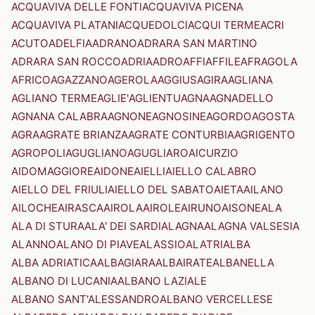
ACQUAVIVA DELLE FONTI
ACQUAVIVA PICENA
ACQUAVIVA PLATANI
ACQUEDOLCI
ACQUI TERME
ACRI
ACUTO
ADELFIA
ADRANO
ADRARA SAN MARTINO
ADRARA SAN ROCCO
ADRIA
ADRO
AFFI
AFFILE
AFRAGOLA
AFRICO
AGAZZANO
AGEROLA
AGGIUS
AGIRA
AGLIANA
AGLIANO TERME
AGLIE'
AGLIENTU
AGNA
AGNADELLO
AGNANA CALABRA
AGNONE
AGNOSINE
AGORDO
AGOSTA
AGRA
AGRATE BRIANZA
AGRATE CONTURBIA
AGRIGENTO
AGROPOLI
AGUGLIANO
AGUGLIARO
AICURZIO
AIDOMAGGIORE
AIDONE
AIELLI
AIELLO CALABRO
AIELLO DEL FRIULI
AIELLO DEL SABATO
AIETA
AILANO
AILOCHE
AIRASCA
AIROLA
AIROLE
AIRUNO
AISONE
ALA
ALA DI STURA
ALA' DEI SARDI
ALAGNA
ALAGNA VALSESIA
ALANNO
ALANO DI PIAVE
ALASSIO
ALATRI
ALBA
ALBA ADRIATICA
ALBAGIARA
ALBAIRATE
ALBANELLA
ALBANO DI LUCANIA
ALBANO LAZIALE
ALBANO SANT'ALESSANDRO
ALBANO VERCELLESE