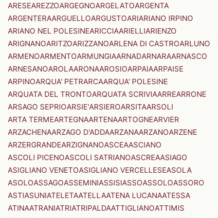
ARESE
AREZZO
ARGEGNO
ARGELATO
ARGENTA
ARGENTERA
ARGUELLO
ARGUSTO
ARI
ARIANO IRPINO
ARIANO NEL POLESINE
ARICCIA
ARIELLI
ARIENZO
ARIGNANO
ARITZO
ARIZZANO
ARLENA DI CASTRO
ARLUNO
ARMENO
ARMENTO
ARMUNGIA
ARNAD
ARNARA
ARNASCO
ARNESANO
AROLA
ARONA
AROSIO
ARPAIA
ARPAISE
ARPINO
ARQUA' PETRARCA
ARQUA' POLESINE
ARQUATA DEL TRONTO
ARQUATA SCRIVIA
ARRE
ARRONE
ARSAGO SEPRIO
ARSIE'
ARSIERO
ARSITA
ARSOLI
ARTA TERME
ARTEGNA
ARTENA
ARTOGNE
ARVIER
ARZACHENA
ARZAGO D'ADDA
ARZANA
ARZANO
ARZENE
ARZERGRANDE
ARZIGNANO
ASCEA
ASCIANO
ASCOLI PICENO
ASCOLI SATRIANO
ASCREA
ASIAGO
ASIGLIANO VENETO
ASIGLIANO VERCELLESE
ASOLA
ASOLO
ASSAGO
ASSEMINI
ASSISI
ASSO
ASSOLO
ASSORO
ASTI
ASUNI
ATELETA
ATELLA
ATENA LUCANA
ATESSA
ATINA
ATRANI
ATRI
ATRIPALDA
ATTIGLIANO
ATTIMIS