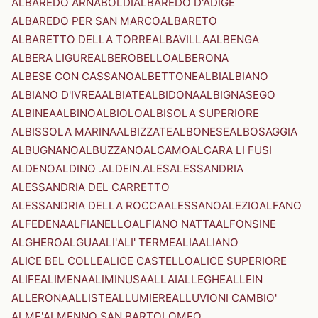
ALBAREDO ARNABOLDI
ALBAREDO D'ADIGE
ALBAREDO PER SAN MARCO
ALBARETO
ALBARETTO DELLA TORRE
ALBAVILLA
ALBENGA
ALBERA LIGURE
ALBEROBELLO
ALBERONA
ALBESE CON CASSANO
ALBETTONE
ALBI
ALBIANO
ALBIANO D'IVREA
ALBIATE
ALBIDONA
ALBIGNASEGO
ALBINEA
ALBINO
ALBIOLO
ALBISOLA SUPERIORE
ALBISSOLA MARINA
ALBIZZATE
ALBONESE
ALBOSAGGIA
ALBUGNANO
ALBUZZANO
ALCAMO
ALCARA LI FUSI
ALDENO
ALDINO .ALDEIN.
ALES
ALESSANDRIA
ALESSANDRIA DEL CARRETTO
ALESSANDRIA DELLA ROCCA
ALESSANO
ALEZIO
ALFANO
ALFEDENA
ALFIANELLO
ALFIANO NATTA
ALFONSINE
ALGHERO
ALGUA
ALI'
ALI' TERME
ALIA
ALIANO
ALICE BEL COLLE
ALICE CASTELLO
ALICE SUPERIORE
ALIFE
ALIMENA
ALIMINUSA
ALLAI
ALLEGHE
ALLEIN
ALLERONA
ALLISTE
ALLUMIERE
ALLUVIONI CAMBIO'
ALME'
ALMENNO SAN BARTOLOMEO