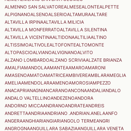
ALMENNO SAN SALVATORE
ALMESE
ALONTE
ALPETTE
ALPIGNANO
ALSENO
ALSERIO
ALTAMURA
ALTARE
ALTAVILLA IRPINA
ALTAVILLA MILICIA
ALTAVILLA MONFERRATO
ALTAVILLA SILENTINA
ALTAVILLA VICENTINA
ALTIDONA
ALTILIA
ALTINO
ALTISSIMO
ALTIVOLE
ALTOFONTE
ALTOMONTE
ALTOPASCIO
ALVIANO
ALVIGNANO
ALVITO
ALZANO LOMBARDO
ALZANO SCRIVIA
ALZATE BRIANZA
AMALFI
AMANDOLA
AMANTEA
AMARO
AMARONI
AMASENO
AMATO
AMATRICE
AMBIVERE
AMBLAR
AMEGLIA
AMELIA
AMENDOLARA
AMENO
AMOROSI
AMPEZZO
ANACAPRI
ANAGNI
ANCARANO
ANCONA
ANDALI
ANDALO
ANDALO VALTELLINO
ANDEZENO
ANDORA
ANDORNO MICCA
ANDRANO
ANDRATE
ANDREIS
ANDRETTA
ANDRIA
ANDRIANO .ANDRIAN.
ANELA
ANFO
ANGERA
ANGHIARI
ANGIARI
ANGOLO TERME
ANGRI
ANGROGNA
ANGUILLARA SABAZIA
ANGUILLARA VENETA