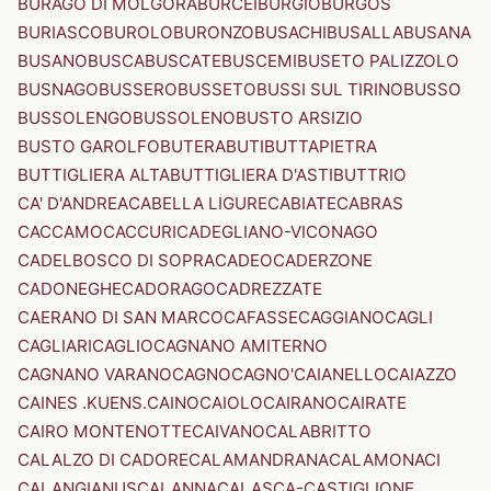
BURAGO DI MOLGORA
BURCEI
BURGIO
BURGOS
BURIASCO
BUROLO
BURONZO
BUSACHI
BUSALLA
BUSANA
BUSANO
BUSCA
BUSCATE
BUSCEMI
BUSETO PALIZZOLO
BUSNAGO
BUSSERO
BUSSETO
BUSSI SUL TIRINO
BUSSO
BUSSOLENGO
BUSSOLENO
BUSTO ARSIZIO
BUSTO GAROLFO
BUTERA
BUTI
BUTTAPIETRA
BUTTIGLIERA ALTA
BUTTIGLIERA D'ASTI
BUTTRIO
CA' D'ANDREA
CABELLA LIGURE
CABIATE
CABRAS
CACCAMO
CACCURI
CADEGLIANO-VICONAGO
CADELBOSCO DI SOPRA
CADEO
CADERZONE
CADONEGHE
CADORAGO
CADREZZATE
CAERANO DI SAN MARCO
CAFASSE
CAGGIANO
CAGLI
CAGLIARI
CAGLIO
CAGNANO AMITERNO
CAGNANO VARANO
CAGNO
CAGNO'
CAIANELLO
CAIAZZO
CAINES .KUENS.
CAINO
CAIOLO
CAIRANO
CAIRATE
CAIRO MONTENOTTE
CAIVANO
CALABRITTO
CALALZO DI CADORE
CALAMANDRANA
CALAMONACI
CALANGIANUS
CALANNA
CALASCA-CASTIGLIONE