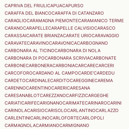
CAPRIVA DEL FRIULI
CAPUA
CAPURSO
CARAFFA DEL BIANCO
CARAFFA DI CATANZARO
CARAGLIO
CARAMAGNA PIEMONTE
CARAMANICO TERME
CARANO
CARAPELLE
CARAPELLE CALVISIO
CARASCO
CARASSAI
CARATE BRIANZA
CARATE URIO
CARAVAGGIO
CARAVATE
CARAVINO
CARAVONICA
CARBOGNANO
CARBONARA AL TICINO
CARBONARA DI NOLA
CARBONARA DI PO
CARBONARA SCRIVIA
CARBONATE
CARBONE
CARBONERA
CARBONIA
CARCARE
CARCERI
CARCOFORO
CARDANO AL CAMPO
CARDE'
CARDEDU
CARDETO
CARDINALE
CARDITO
CAREGGINE
CAREMA
CARENNO
CARENTINO
CARERI
CARESANA
CARESANABLOT
CAREZZANO
CARFIZZI
CARGEGHE
CARIATI
CARIFE
CARIGNANO
CARIMATE
CARINARO
CARINI
CARINOLA
CARISIO
CARISOLO
CARLANTINO
CARLAZZO
CARLENTINI
CARLINO
CARLOFORTE
CARLOPOLI
CARMAGNOLA
CARMIANO
CARMIGNANO