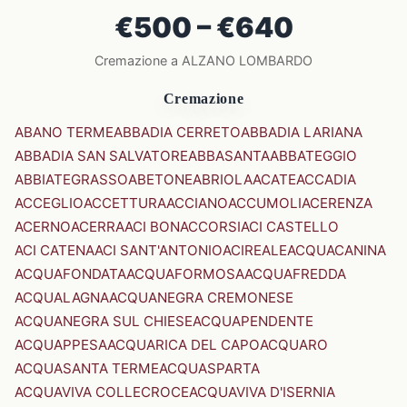
€500 – €640
Cremazione a ALZANO LOMBARDO
Cremazione
ABANO TERME
ABBADIA CERRETO
ABBADIA LARIANA
ABBADIA SAN SALVATORE
ABBASANTA
ABBATEGGIO
ABBIATEGRASSO
ABETONE
ABRIOLA
ACATE
ACCADIA
ACCEGLIO
ACCETTURA
ACCIANO
ACCUMOLI
ACERENZA
ACERNO
ACERRA
ACI BONACCORSI
ACI CASTELLO
ACI CATENA
ACI SANT'ANTONIO
ACIREALE
ACQUACANINA
ACQUAFONDATA
ACQUAFORMOSA
ACQUAFREDDA
ACQUALAGNA
ACQUANEGRA CREMONESE
ACQUANEGRA SUL CHIESE
ACQUAPENDENTE
ACQUAPPESA
ACQUARICA DEL CAPO
ACQUARO
ACQUASANTA TERME
ACQUASPARTA
ACQUAVIVA COLLECROCE
ACQUAVIVA D'ISERNIA