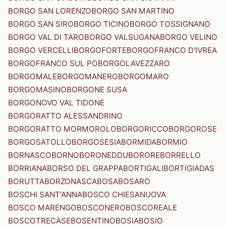
BORGO SAN LORENZO
BORGO SAN MARTINO
BORGO SAN SIRO
BORGO TICINO
BORGO TOSSIGNANO
BORGO VAL DI TARO
BORGO VALSUGANA
BORGO VELINO
BORGO VERCELLI
BORGOFORTE
BORGOFRANCO D'IVREA
BORGOFRANCO SUL PO
BORGOLAVEZZARO
BORGOMALE
BORGOMANERO
BORGOMARO
BORGOMASINO
BORGONE SUSA
BORGONOVO VAL TIDONE
BORGORATTO ALESSANDRINO
BORGORATTO MORMOROLO
BORGORICCO
BORGOROSE
BORGOSATOLLO
BORGOSESIA
BORMIDA
BORMIO
BORNASCO
BORNO
BORONEDDU
BORORE
BORRELLO
BORRIANA
BORSO DEL GRAPPA
BORTIGALI
BORTIGIADAS
BORUTTA
BORZONASCA
BOSA
BOSARO
BOSCHI SANT'ANNA
BOSCO CHIESANUOVA
BOSCO MARENGO
BOSCONERO
BOSCOREALE
BOSCOTRECASE
BOSENTINO
BOSIA
BOSIO