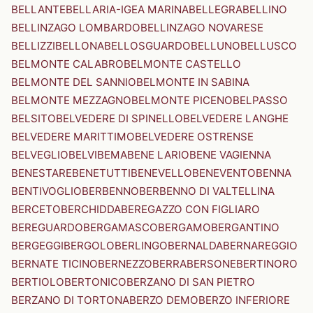
BELLANTE
BELLARIA-IGEA MARINA
BELLEGRA
BELLINO
BELLINZAGO LOMBARDO
BELLINZAGO NOVARESE
BELLIZZI
BELLONA
BELLOSGUARDO
BELLUNO
BELLUSCO
BELMONTE CALABRO
BELMONTE CASTELLO
BELMONTE DEL SANNIO
BELMONTE IN SABINA
BELMONTE MEZZAGNO
BELMONTE PICENO
BELPASSO
BELSITO
BELVEDERE DI SPINELLO
BELVEDERE LANGHE
BELVEDERE MARITTIMO
BELVEDERE OSTRENSE
BELVEGLIO
BELVI
BEMA
BENE LARIO
BENE VAGIENNA
BENESTARE
BENETUTTI
BENEVELLO
BENEVENTO
BENNA
BENTIVOGLIO
BERBENNO
BERBENNO DI VALTELLINA
BERCETO
BERCHIDDA
BEREGAZZO CON FIGLIARO
BEREGUARDO
BERGAMASCO
BERGAMO
BERGANTINO
BERGEGGI
BERGOLO
BERLINGO
BERNALDA
BERNAREGGIO
BERNATE TICINO
BERNEZZO
BERRA
BERSONE
BERTINORO
BERTIOLO
BERTONICO
BERZANO DI SAN PIETRO
BERZANO DI TORTONA
BERZO DEMO
BERZO INFERIORE