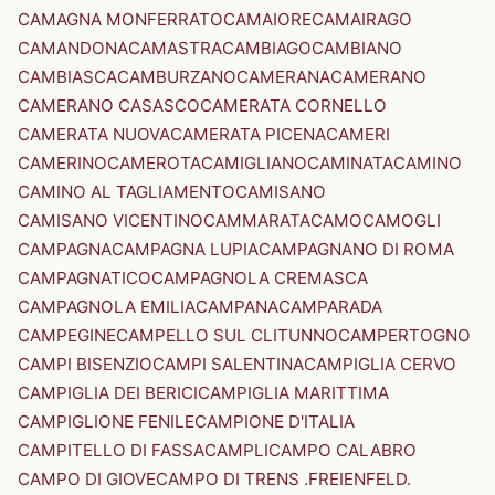
CAMAGNA MONFERRATO
CAMAIORE
CAMAIRAGO
CAMANDONA
CAMASTRA
CAMBIAGO
CAMBIANO
CAMBIASCA
CAMBURZANO
CAMERANA
CAMERANO
CAMERANO CASASCO
CAMERATA CORNELLO
CAMERATA NUOVA
CAMERATA PICENA
CAMERI
CAMERINO
CAMEROTA
CAMIGLIANO
CAMINATA
CAMINO
CAMINO AL TAGLIAMENTO
CAMISANO
CAMISANO VICENTINO
CAMMARATA
CAMO
CAMOGLI
CAMPAGNA
CAMPAGNA LUPIA
CAMPAGNANO DI ROMA
CAMPAGNATICO
CAMPAGNOLA CREMASCA
CAMPAGNOLA EMILIA
CAMPANA
CAMPARADA
CAMPEGINE
CAMPELLO SUL CLITUNNO
CAMPERTOGNO
CAMPI BISENZIO
CAMPI SALENTINA
CAMPIGLIA CERVO
CAMPIGLIA DEI BERICI
CAMPIGLIA MARITTIMA
CAMPIGLIONE FENILE
CAMPIONE D'ITALIA
CAMPITELLO DI FASSA
CAMPLI
CAMPO CALABRO
CAMPO DI GIOVE
CAMPO DI TRENS .FREIENFELD.