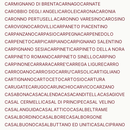
CARMIGNANO DI BRENTA
CARNAGO
CARNATE
CAROBBIO DEGLI ANGELI
CAROLEI
CARONA
CARONIA
CARONNO PERTUSELLA
CARONNO VARESINO
CAROSINO
CAROVIGNO
CAROVILLI
CARPANETO PIACENTINO
CARPANZANO
CARPASIO
CARPEGNA
CARPENEDOLO
CARPENETO
CARPI
CARPIANO
CARPIGNANO SALENTINO
CARPIGNANO SESIA
CARPINETI
CARPINETO DELLA NORA
CARPINETO ROMANO
CARPINETO SINELLO
CARPINO
CARPINONE
CARRARA
CARRE'
CARREGA LIGURE
CARRO
CARRODANO
CARROSIO
CARRU'
CARSOLI
CARTIGLIANO
CARTIGNANO
CARTOCETO
CARTOSIO
CARTURA
CARUGATE
CARUGO
CARUNCHIO
CARVICO
CARZANO
CASABONA
CASACALENDA
CASACANDITELLA
CASAGIOVE
CASAL CERMELLI
CASAL DI PRINCIPE
CASAL VELINO
CASALANGUIDA
CASALATTICO
CASALBELTRAME
CASALBORDINO
CASALBORE
CASALBORGONE
CASALBUONO
CASALBUTTANO ED UNITI
CASALCIPRANO