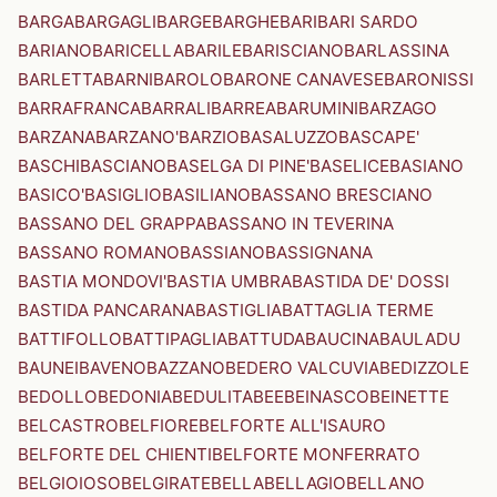
BARGA
BARGAGLI
BARGE
BARGHE
BARI
BARI SARDO
BARIANO
BARICELLA
BARILE
BARISCIANO
BARLASSINA
BARLETTA
BARNI
BAROLO
BARONE CANAVESE
BARONISSI
BARRAFRANCA
BARRALI
BARREA
BARUMINI
BARZAGO
BARZANA
BARZANO'
BARZIO
BASALUZZO
BASCAPE'
BASCHI
BASCIANO
BASELGA DI PINE'
BASELICE
BASIANO
BASICO'
BASIGLIO
BASILIANO
BASSANO BRESCIANO
BASSANO DEL GRAPPA
BASSANO IN TEVERINA
BASSANO ROMANO
BASSIANO
BASSIGNANA
BASTIA MONDOVI'
BASTIA UMBRA
BASTIDA DE' DOSSI
BASTIDA PANCARANA
BASTIGLIA
BATTAGLIA TERME
BATTIFOLLO
BATTIPAGLIA
BATTUDA
BAUCINA
BAULADU
BAUNEI
BAVENO
BAZZANO
BEDERO VALCUVIA
BEDIZZOLE
BEDOLLO
BEDONIA
BEDULITA
BEE
BEINASCO
BEINETTE
BELCASTRO
BELFIORE
BELFORTE ALL'ISAURO
BELFORTE DEL CHIENTI
BELFORTE MONFERRATO
BELGIOIOSO
BELGIRATE
BELLA
BELLAGIO
BELLANO