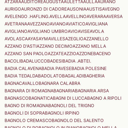
ATZARA
AUDITORE
AUGUSTA
AULETTA
AULLA
AURANO
AURIGO
AURONZO DI CADORE
AUSONIA
AUSTIS
AVEGNO
AVELENGO .HAFLING.
AVELLA
AVELLINO
AVERARA
AVERSA
AVETRANA
AVEZZANO
AVIANO
AVIATICO
AVIGLIANA
AVIGLIANO
AVIGLIANO UMBRO
AVIO
AVISE
AVOLA
AVOLASCA
AYAS
AYMAVILLES
AZEGLIO
AZZANELLO
AZZANO D'ASTI
AZZANO DECIMO
AZZANO MELLA
AZZANO SAN PAOLO
AZZATE
AZZIO
AZZONE
BACENO
BACOLI
BADALUCCO
BADESI
BADIA .ABTEI.
BADIA CALAVENA
BADIA PAVESE
BADIA POLESINE
BADIA TEDALDA
BADOLATO
BAGALADI
BAGHERIA
BAGNACAVALLO
BAGNARA CALABRA
BAGNARA DI ROMAGNA
BAGNARIA
BAGNARIA ARSA
BAGNASCO
BAGNATICA
BAGNI DI LUCCA
BAGNO A RIPOLI
BAGNO DI ROMAGNA
BAGNOLI DEL TRIGNO
BAGNOLI DI SOPRA
BAGNOLI IRPINO
BAGNOLO CREMASCO
BAGNOLO DEL SALENTO
BAGNOLO DI PO
BAGNOLO IN PIANO
BAGNOLO MELLA