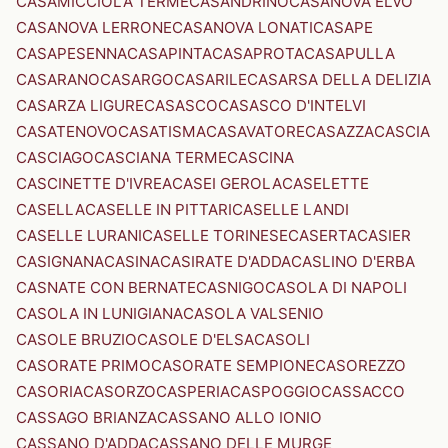
CASAMICCIOLA TERME
CASANDRINO
CASANOVA ELVO
CASANOVA LERRONE
CASANOVA LONATI
CASAPE
CASAPESENNA
CASAPINTA
CASAPROTA
CASAPULLA
CASARANO
CASARGO
CASARILE
CASARSA DELLA DELIZIA
CASARZA LIGURE
CASASCO
CASASCO D'INTELVI
CASATENOVO
CASATISMA
CASAVATORE
CASAZZA
CASCIA
CASCIAGO
CASCIANA TERME
CASCINA
CASCINETTE D'IVREA
CASEI GEROLA
CASELETTE
CASELLA
CASELLE IN PITTARI
CASELLE LANDI
CASELLE LURANI
CASELLE TORINESE
CASERTA
CASIER
CASIGNANA
CASINA
CASIRATE D'ADDA
CASLINO D'ERBA
CASNATE CON BERNATE
CASNIGO
CASOLA DI NAPOLI
CASOLA IN LUNIGIANA
CASOLA VALSENIO
CASOLE BRUZIO
CASOLE D'ELSA
CASOLI
CASORATE PRIMO
CASORATE SEMPIONE
CASOREZZO
CASORIA
CASORZO
CASPERIA
CASPOGGIO
CASSACCO
CASSAGO BRIANZA
CASSANO ALLO IONIO
CASSANO D'ADDA
CASSANO DELLE MURGE