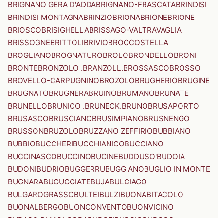
BRIGNANO GERA D'ADDA
BRIGNANO-FRASCATA
BRINDISI
BRINDISI MONTAGNA
BRINZIO
BRIONA
BRIONE
BRIONE
BRIOSCO
BRISIGHELLA
BRISSAGO-VALTRAVAGLIA
BRISSOGNE
BRITTOLI
BRIVIO
BROCCOSTELLA
BROGLIANO
BROGNATURO
BROLO
BRONDELLO
BRONI
BRONTE
BRONZOLO .BRANZOLL.
BROSSASCO
BROSSO
BROVELLO-CARPUGNINO
BROZOLO
BRUGHERIO
BRUGINE
BRUGNATO
BRUGNERA
BRUINO
BRUMANO
BRUNATE
BRUNELLO
BRUNICO .BRUNECK.
BRUNO
BRUSAPORTO
BRUSASCO
BRUSCIANO
BRUSIMPIANO
BRUSNENGO
BRUSSON
BRUZOLO
BRUZZANO ZEFFIRIO
BUBBIANO
BUBBIO
BUCCHERI
BUCCHIANICO
BUCCIANO
BUCCINASCO
BUCCINO
BUCINE
BUDDUSO'
BUDOIA
BUDONI
BUDRIO
BUGGERRU
BUGGIANO
BUGLIO IN MONTE
BUGNARA
BUGUGGIATE
BUJA
BULCIAGO
BULGAROGRASSO
BULTEI
BULZI
BUONABITACOLO
BUONALBERGO
BUONCONVENTO
BUONVICINO