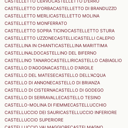
CASTELLETTO CERVO
CASTELLETTO D'ERRO
CASTELLETTO D'ORBA
CASTELLETTO DI BRANDUZZO
CASTELLETTO MERLI
CASTELLETTO MOLINA
CASTELLETTO MONFERRATO
CASTELLETTO SOPRA TICINO
CASTELLETTO STURA
CASTELLETTO UZZONE
CASTELLI
CASTELLI CALEPIO
CASTELLINA IN CHIANTI
CASTELLINA MARITTIMA
CASTELLINALDO
CASTELLINO DEL BIFERNO
CASTELLINO TANARO
CASTELLIRI
CASTELLO CABIAGLIO
CASTELLO D'AGOGNA
CASTELLO D'ARGILE
CASTELLO DEL MATESE
CASTELLO DELL'ACQUA
CASTELLO DI ANNONE
CASTELLO DI BRIANZA
CASTELLO DI CISTERNA
CASTELLO DI GODEGO
CASTELLO DI SERRAVALLE
CASTELLO TESINO
CASTELLO-MOLINA DI FIEMME
CASTELLUCCHIO
CASTELLUCCIO DEI SAURI
CASTELLUCCIO INFERIORE
CASTELLUCCIO SUPERIORE
CASTELLUCCIO VALMAGGIORE
CASTELMAGNO