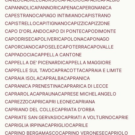
CAPANNOLI
CAPANNORI
CAPENA
CAPERGNANICA
CAPESTRANO
CAPIAGO INTIMIANO
CAPISTRANO
CAPISTRELLO
CAPITIGNANO
CAPIZZI
CAPIZZONE
CAPO D'ORLANDO
CAPO DI PONTE
CAPODIMONTE
CAPODRISE
CAPOLIVERI
CAPOLONA
CAPONAGO
CAPORCIANO
CAPOSELE
CAPOTERRA
CAPOVALLE
CAPPADOCIA
CAPPELLA CANTONE
CAPPELLA DE' PICENARDI
CAPPELLA MAGGIORE
CAPPELLE SUL TAVO
CAPRACOTTA
CAPRAIA E LIMITE
CAPRAIA ISOLA
CAPRALBA
CAPRANICA
CAPRANICA PRENESTINA
CAPRARICA DI LECCE
CAPRAROLA
CAPRAUNA
CAPRESE MICHELANGELO
CAPREZZO
CAPRI
CAPRI LEONE
CAPRIANA
CAPRIANO DEL COLLE
CAPRIATA D'ORBA
CAPRIATE SAN GERVASIO
CAPRIATI A VOLTURNO
CAPRIE
CAPRIGLIA IRPINA
CAPRIGLIO
CAPRILE
CAPRINO BERGAMASCO
CAPRINO VERONESE
CAPRIOLO