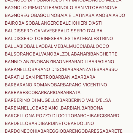
BAGNOLO PIEMONTE
BAGNOLO SAN VITO
BAGNONE
BAGNOREGIO
BAGOLINO
BAIA E LATINA
BAIANO
BAIARDO
BAIRO
BAISO
BALANGERO
BALDICHIERI D'ASTI
BALDISSERO CANAVESE
BALDISSERO D'ALBA
BALDISSERO TORINESE
BALESTRATE
BALESTRINO
BALLABIO
BALLAO
BALME
BALMUCCIA
BALOCCO
BALSORANO
BALVANO
BALZOLA
BANARI
BANCHETTE
BANNIO ANZINO
BANZI
BAONE
BARADILI
BARAGIANO
BARANELLO
BARANO D'ISCHIA
BARANZATE
BARASSO
BARATILI SAN PIETRO
BARBANIA
BARBARA
BARBARANO ROMANO
BARBARANO VICENTINO
BARBARESCO
BARBARIGA
BARBATA
BARBERINO DI MUGELLO
BARBERINO VAL D'ELSA
BARBIANELLO
BARBIANO .BARBIAN.
BARBONA
BARCELLONA POZZO DI GOTTO
BARCHI
BARCIS
BARD
BARDELLO
BARDI
BARDINETO
BARDOLINO
BARDONECCHIA
BAREGGIO
BARENGO
BARESSA
BARETE