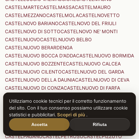
CASTELMARTE
CASTELMASSA
CASTELMAURO
CASTELMEZZANO
CASTELMOLA
CASTELNOVETTO
CASTELNOVO BARIANO
CASTELNOVO DEL FRIULI
CASTELNOVO DI SOTTO
CASTELNOVO NE' MONTI
CASTELNUOVO
CASTELNUOVO BELBO
CASTELNUOVO BERARDENGA
CASTELNUOVO BOCCA D'ADDA
CASTELNUOVO BORMIDA
CASTELNUOVO BOZZENTE
CASTELNUOVO CALCEA
CASTELNUOVO CILENTO
CASTELNUOVO DEL GARDA
CASTELNUOVO DELLA DAUNIA
CASTELNUOVO DI CEVA
CASTELNUOVO DI CONZA
CASTELNUOVO DI FARFA
CASTELNUOVO DI GARFAGNANA
Utilizziamo cookie tecnici per il corretto funzionamento
CASTELNUOVO DI PORTO
CASTELNUOVO DON BOSCO
del sito. Con il tuo consenso possiamo utilizzare cookie
CASTELNUOVO MAGRA
CASTELNUOVO NIGRA
statistici e pubblicitari.
Scopri di più
.
CASTELNUOVO PARANO
CASTELNUOVO RANGONE
Accetta
Rifiuta
CASTELNUOVO SCRIVIA
CASTELNUOVO VAL DI CECINA
CASTELPAGANO
CASTELPETROSO
CASTELPIZZUTO