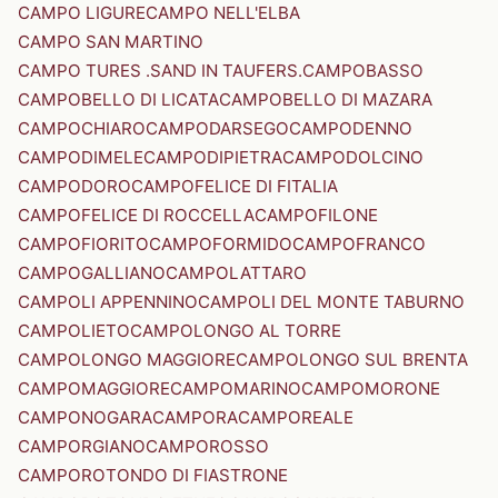
CAMPO LIGURE
CAMPO NELL'ELBA
CAMPO SAN MARTINO
CAMPO TURES .SAND IN TAUFERS.
CAMPOBASSO
CAMPOBELLO DI LICATA
CAMPOBELLO DI MAZARA
CAMPOCHIARO
CAMPODARSEGO
CAMPODENNO
CAMPODIMELE
CAMPODIPIETRA
CAMPODOLCINO
CAMPODORO
CAMPOFELICE DI FITALIA
CAMPOFELICE DI ROCCELLA
CAMPOFILONE
CAMPOFIORITO
CAMPOFORMIDO
CAMPOFRANCO
CAMPOGALLIANO
CAMPOLATTARO
CAMPOLI APPENNINO
CAMPOLI DEL MONTE TABURNO
CAMPOLIETO
CAMPOLONGO AL TORRE
CAMPOLONGO MAGGIORE
CAMPOLONGO SUL BRENTA
CAMPOMAGGIORE
CAMPOMARINO
CAMPOMORONE
CAMPONOGARA
CAMPORA
CAMPOREALE
CAMPORGIANO
CAMPOROSSO
CAMPOROTONDO DI FIASTRONE