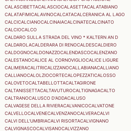
CALASCIBETTA
CALASCIO
CALASETTA
CALATABIANO
CALATAFIMI
CALAVINO
CALCATA
CALCERANICA AL LAGO
CALCI
CALCIANO
CALCINAIA
CALCINATE
CALCINATO
CALCIO
CALCO
CALDARO SULLA STRADA DEL VINO * KALTERN AN D
CALDAROLA
CALDERARA DI RENO
CALDES
CALDIERO
CALDOGNO
CALDONAZZO
CALENDASCO
CALENZANO
CALESTANO
CALICE AL CORNOVIGLIO
CALICE LIGURE
CALIMERA
CALITRI
CALIZZANO
CALLABIANA
CALLIANO
CALLIANO
CALOLZIOCORTE
CALOPEZZATI
CALOSSO
CALOVETO
CALTABELLOTTA
CALTAGIRONE
CALTANISSETTA
CALTAVUTURO
CALTIGNAGA
CALTO
CALTRANO
CALUSCO D'ADDA
CALUSO
CALVAGESE DELLA RIVIERA
CALVANICO
CALVATONE
CALVELLO
CALVENE
CALVENZANO
CALVERA
CALVI
CALVI DELL'UMBRIA
CALVI RISORTA
CALVIGNANO
CALVIGNASCO
CALVISANO
CALVIZZANO