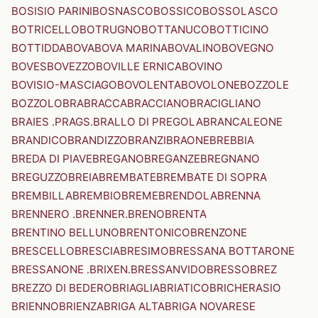
BOSISIO PARINI
BOSNASCO
BOSSICO
BOSSOLASCO
BOTRICELLO
BOTRUGNO
BOTTANUCO
BOTTICINO
BOTTIDDA
BOVA
BOVA MARINA
BOVALINO
BOVEGNO
BOVES
BOVEZZO
BOVILLE ERNICA
BOVINO
BOVISIO-MASCIAGO
BOVOLENTA
BOVOLONE
BOZZOLE
BOZZOLO
BRA
BRACCA
BRACCIANO
BRACIGLIANO
BRAIES .PRAGS.
BRALLO DI PREGOLA
BRANCALEONE
BRANDICO
BRANDIZZO
BRANZI
BRAONE
BREBBIA
BREDA DI PIAVE
BREGANO
BREGANZE
BREGNANO
BREGUZZO
BREIA
BREMBATE
BREMBATE DI SOPRA
BREMBILLA
BREMBIO
BREME
BRENDOLA
BRENNA
BRENNERO .BRENNER.
BRENO
BRENTA
BRENTINO BELLUNO
BRENTONICO
BRENZONE
BRESCELLO
BRESCIA
BRESIMO
BRESSANA BOTTARONE
BRESSANONE .BRIXEN.
BRESSANVIDO
BRESSO
BREZ
BREZZO DI BEDERO
BRIAGLIA
BRIATICO
BRICHERASIO
BRIENNO
BRIENZA
BRIGA ALTA
BRIGA NOVARESE