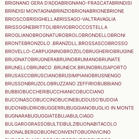
BRIGNANO GERA D'ADDA
BRIGNANO-FRASCATA
BRINDISI
BRINDISI MONTAGNA
BRINZIO
BRIONA
BRIONE
BRIONE
BRIOSCO
BRISIGHELLA
BRISSAGO-VALTRAVAGLIA
BRISSOGNE
BRITTOLI
BRIVIO
BROCCOSTELLA
BROGLIANO
BROGNATURO
BROLO
BRONDELLO
BRONI
BRONTE
BRONZOLO .BRANZOLL.
BROSSASCO
BROSSO
BROVELLO-CARPUGNINO
BROZOLO
BRUGHERIO
BRUGINE
BRUGNATO
BRUGNERA
BRUINO
BRUMANO
BRUNATE
BRUNELLO
BRUNICO .BRUNECK.
BRUNO
BRUSAPORTO
BRUSASCO
BRUSCIANO
BRUSIMPIANO
BRUSNENGO
BRUSSON
BRUZOLO
BRUZZANO ZEFFIRIO
BUBBIANO
BUBBIO
BUCCHERI
BUCCHIANICO
BUCCIANO
BUCCINASCO
BUCCINO
BUCINE
BUDDUSO'
BUDOIA
BUDONI
BUDRIO
BUGGERRU
BUGGIANO
BUGLIO IN MONTE
BUGNARA
BUGUGGIATE
BUJA
BULCIAGO
BULGAROGRASSO
BULTEI
BULZI
BUONABITACOLO
BUONALBERGO
BUONCONVENTO
BUONVICINO