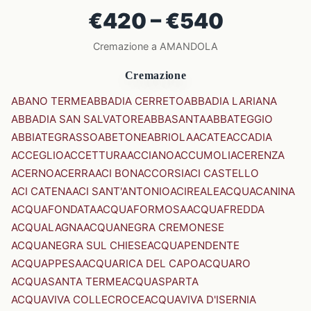
€420 – €540
Cremazione a AMANDOLA
Cremazione
ABANO TERME
ABBADIA CERRETO
ABBADIA LARIANA
ABBADIA SAN SALVATORE
ABBASANTA
ABBATEGGIO
ABBIATEGRASSO
ABETONE
ABRIOLA
ACATE
ACCADIA
ACCEGLIO
ACCETTURA
ACCIANO
ACCUMOLI
ACERENZA
ACERNO
ACERRA
ACI BONACCORSI
ACI CASTELLO
ACI CATENA
ACI SANT'ANTONIO
ACIREALE
ACQUACANINA
ACQUAFONDATA
ACQUAFORMOSA
ACQUAFREDDA
ACQUALAGNA
ACQUANEGRA CREMONESE
ACQUANEGRA SUL CHIESE
ACQUAPENDENTE
ACQUAPPESA
ACQUARICA DEL CAPO
ACQUARO
ACQUASANTA TERME
ACQUASPARTA
ACQUAVIVA COLLECROCE
ACQUAVIVA D'ISERNIA