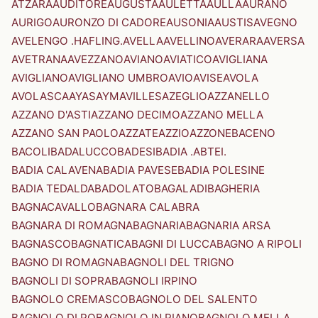
ATZARA
AUDITORE
AUGUSTA
AULETTA
AULLA
AURANO
AURIGO
AURONZO DI CADORE
AUSONIA
AUSTIS
AVEGNO
AVELENGO .HAFLING.
AVELLA
AVELLINO
AVERARA
AVERSA
AVETRANA
AVEZZANO
AVIANO
AVIATICO
AVIGLIANA
AVIGLIANO
AVIGLIANO UMBRO
AVIO
AVISE
AVOLA
AVOLASCA
AYAS
AYMAVILLES
AZEGLIO
AZZANELLO
AZZANO D'ASTI
AZZANO DECIMO
AZZANO MELLA
AZZANO SAN PAOLO
AZZATE
AZZIO
AZZONE
BACENO
BACOLI
BADALUCCO
BADESI
BADIA .ABTEI.
BADIA CALAVENA
BADIA PAVESE
BADIA POLESINE
BADIA TEDALDA
BADOLATO
BAGALADI
BAGHERIA
BAGNACAVALLO
BAGNARA CALABRA
BAGNARA DI ROMAGNA
BAGNARIA
BAGNARIA ARSA
BAGNASCO
BAGNATICA
BAGNI DI LUCCA
BAGNO A RIPOLI
BAGNO DI ROMAGNA
BAGNOLI DEL TRIGNO
BAGNOLI DI SOPRA
BAGNOLI IRPINO
BAGNOLO CREMASCO
BAGNOLO DEL SALENTO
BAGNOLO DI PO
BAGNOLO IN PIANO
BAGNOLO MELLA