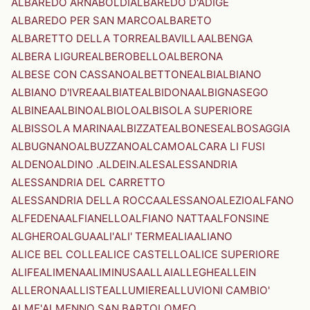
ALBAREDO ARNABOLDI
ALBAREDO D'ADIGE
ALBAREDO PER SAN MARCO
ALBARETO
ALBARETTO DELLA TORRE
ALBAVILLA
ALBENGA
ALBERA LIGURE
ALBEROBELLO
ALBERONA
ALBESE CON CASSANO
ALBETTONE
ALBI
ALBIANO
ALBIANO D'IVREA
ALBIATE
ALBIDONA
ALBIGNASEGO
ALBINEA
ALBINO
ALBIOLO
ALBISOLA SUPERIORE
ALBISSOLA MARINA
ALBIZZATE
ALBONESE
ALBOSAGGIA
ALBUGNANO
ALBUZZANO
ALCAMO
ALCARA LI FUSI
ALDENO
ALDINO .ALDEIN.
ALES
ALESSANDRIA
ALESSANDRIA DEL CARRETTO
ALESSANDRIA DELLA ROCCA
ALESSANO
ALEZIO
ALFANO
ALFEDENA
ALFIANELLO
ALFIANO NATTA
ALFONSINE
ALGHERO
ALGUA
ALI'
ALI' TERME
ALIA
ALIANO
ALICE BEL COLLE
ALICE CASTELLO
ALICE SUPERIORE
ALIFE
ALIMENA
ALIMINUSA
ALLAI
ALLEGHE
ALLEIN
ALLERONA
ALLISTE
ALLUMIERE
ALLUVIONI CAMBIO'
ALME'
ALMENNO SAN BARTOLOMEO