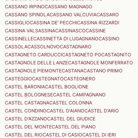
CASSANO IRPINO
CASSANO MAGNAGO
CASSANO SPINOLA
CASSANO VALCUVIA
CASSARO
CASSIGLIO
CASSINA DE' PECCHI
CASSINA RIZZARDI
CASSINA VALSASSINA
CASSINASCO
CASSINE
CASSINELLE
CASSINETTA DI LUGAGNANO
CASSINO
CASSOLA
CASSOLNOVO
CASTAGNARO
CASTAGNETO CARDUCCI
CASTAGNETO PO
CASTAGNITO
CASTAGNOLE DELLE LANZE
CASTAGNOLE MONFERRATO
CASTAGNOLE PIEMONTE
CASTANA
CASTANO PRIMO
CASTEGGIO
CASTEGNATO
CASTEGNERO
CASTEL BARONIA
CASTEL BOGLIONE
CASTEL BOLOGNESE
CASTEL CAMPAGNANO
CASTEL CASTAGNA
CASTEL COLONNA
CASTEL CONDINO
CASTEL D'AIANO
CASTEL D'ARIO
CASTEL D'AZZANO
CASTEL DEL GIUDICE
CASTEL DEL MONTE
CASTEL DEL PIANO
CASTEL DEL RIO
CASTEL DI CASIO
CASTEL DI IERI