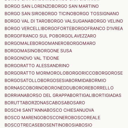
BORGO SAN LORENZO
BORGO SAN MARTINO
BORGO SAN SIRO
BORGO TICINO
BORGO TOSSIGNANO
BORGO VAL DI TARO
BORGO VALSUGANA
BORGO VELINO
BORGO VERCELLI
BORGOFORTE
BORGOFRANCO D'IVREA
BORGOFRANCO SUL PO
BORGOLAVEZZARO
BORGOMALE
BORGOMANERO
BORGOMARO
BORGOMASINO
BORGONE SUSA
BORGONOVO VAL TIDONE
BORGORATTO ALESSANDRINO
BORGORATTO MORMOROLO
BORGORICCO
BORGOROSE
BORGOSATOLLO
BORGOSESIA
BORMIDA
BORMIO
BORNASCO
BORNO
BORONEDDU
BORORE
BORRELLO
BORRIANA
BORSO DEL GRAPPA
BORTIGALI
BORTIGIADAS
BORUTTA
BORZONASCA
BOSA
BOSARO
BOSCHI SANT'ANNA
BOSCO CHIESANUOVA
BOSCO MARENGO
BOSCONERO
BOSCOREALE
BOSCOTRECASE
BOSENTINO
BOSIA
BOSIO