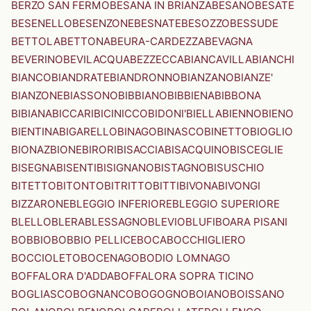
BERZO SAN FERMO
BESANA IN BRIANZA
BESANO
BESATE
BESENELLO
BESENZONE
BESNATE
BESOZZO
BESSUDE
BETTOLA
BETTONA
BEURA-CARDEZZA
BEVAGNA
BEVERINO
BEVILACQUA
BEZZECCA
BIANCAVILLA
BIANCHI
BIANCO
BIANDRATE
BIANDRONNO
BIANZANO
BIANZE'
BIANZONE
BIASSONO
BIBBIANO
BIBBIENA
BIBBONA
BIBIANA
BICCARI
BICINICCO
BIDONI'
BIELLA
BIENNO
BIENO
BIENTINA
BIGARELLO
BINAGO
BINASCO
BINETTO
BIOGLIO
BIONAZ
BIONE
BIRORI
BISACCIA
BISACQUINO
BISCEGLIE
BISEGNA
BISENTI
BISIGNANO
BISTAGNO
BISUSCHIO
BITETTO
BITONTO
BITRITTO
BITTI
BIVONA
BIVONGI
BIZZARONE
BLEGGIO INFERIORE
BLEGGIO SUPERIORE
BLELLO
BLERA
BLESSAGNO
BLEVIO
BLUFI
BOARA PISANI
BOBBIO
BOBBIO PELLICE
BOCA
BOCCHIGLIERO
BOCCIOLETO
BOCENAGO
BODIO LOMNAGO
BOFFALORA D'ADDA
BOFFALORA SOPRA TICINO
BOGLIASCO
BOGNANCO
BOGOGNO
BOIANO
BOISSANO