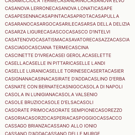
CASAMICCIOLA TERME
CASANDRINO
CASANOVA ELVO
CASANOVA LERRONE
CASANOVA LONATI
CASAPE
CASAPESENNA
CASAPINTA
CASAPROTA
CASAPULLA
CASARANO
CASARGO
CASARILE
CASARSA DELLA DELIZIA
CASARZA LIGURE
CASASCO
CASASCO D'INTELVI
CASATENOVO
CASATISMA
CASAVATORE
CASAZZA
CASCIA
CASCIAGO
CASCIANA TERME
CASCINA
CASCINETTE D'IVREA
CASEI GEROLA
CASELETTE
CASELLA
CASELLE IN PITTARI
CASELLE LANDI
CASELLE LURANI
CASELLE TORINESE
CASERTA
CASIER
CASIGNANA
CASINA
CASIRATE D'ADDA
CASLINO D'ERBA
CASNATE CON BERNATE
CASNIGO
CASOLA DI NAPOLI
CASOLA IN LUNIGIANA
CASOLA VALSENIO
CASOLE BRUZIO
CASOLE D'ELSA
CASOLI
CASORATE PRIMO
CASORATE SEMPIONE
CASOREZZO
CASORIA
CASORZO
CASPERIA
CASPOGGIO
CASSACCO
CASSAGO BRIANZA
CASSANO ALLO IONIO
CASSANO D'ADDA
CASSANO DELLE MURGE