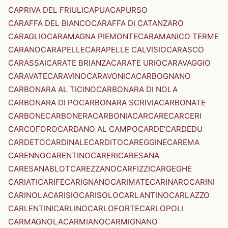
CAPRIVA DEL FRIULI
CAPUA
CAPURSO
CARAFFA DEL BIANCO
CARAFFA DI CATANZARO
CARAGLIO
CARAMAGNA PIEMONTE
CARAMANICO TERME
CARANO
CARAPELLE
CARAPELLE CALVISIO
CARASCO
CARASSAI
CARATE BRIANZA
CARATE URIO
CARAVAGGIO
CARAVATE
CARAVINO
CARAVONICA
CARBOGNANO
CARBONARA AL TICINO
CARBONARA DI NOLA
CARBONARA DI PO
CARBONARA SCRIVIA
CARBONATE
CARBONE
CARBONERA
CARBONIA
CARCARE
CARCERI
CARCOFORO
CARDANO AL CAMPO
CARDE'
CARDEDU
CARDETO
CARDINALE
CARDITO
CAREGGINE
CAREMA
CARENNO
CARENTINO
CARERI
CARESANA
CARESANABLOT
CAREZZANO
CARFIZZI
CARGEGHE
CARIATI
CARIFE
CARIGNANO
CARIMATE
CARINARO
CARINI
CARINOLA
CARISIO
CARISOLO
CARLANTINO
CARLAZZO
CARLENTINI
CARLINO
CARLOFORTE
CARLOPOLI
CARMAGNOLA
CARMIANO
CARMIGNANO