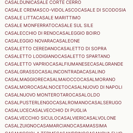
CASALDUNI
CASALE CORTE CERRO
CASALE CREMASCO-VIDOLASCO
CASALE DI SCODOSIA
CASALE LITTA
CASALE MARITTIMO
CASALE MONFERRATO
CASALE SUL SILE
CASALECCHIO DI RENO
CASALEGGIO BOIRO
CASALEGGIO NOVARA
CASALEONE
CASALETTO CEREDANO
CASALETTO DI SOPRA
CASALETTO LODIGIANO
CASALETTO SPARTANO
CASALETTO VAPRIO
CASALFIUMANESE
CASALGRANDE
CASALGRASSO
CASALINCONTRADA
CASALINO
CASALMAGGIORE
CASALMAIOCCO
CASALMORANO
CASALMORO
CASALNOCETO
CASALNUOVO DI NAPOLI
CASALNUOVO MONTEROTARO
CASALOLDO
CASALPUSTERLENGO
CASALROMANO
CASALSERUGO
CASALUCE
CASALVECCHIO DI PUGLIA
CASALVECCHIO SICULO
CASALVIERI
CASALVOLONE
CASALZUIGNO
CASAMARCIANO
CASAMASSIMA