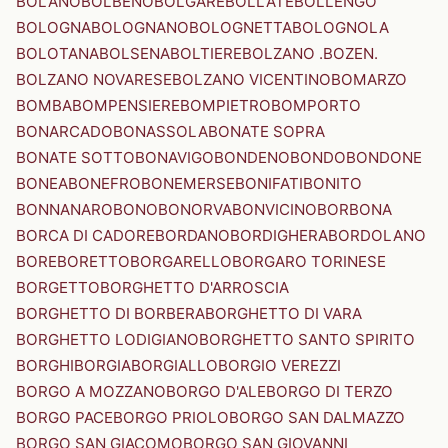
BOLANO
BOLBENO
BOLGARE
BOLLATE
BOLLENGO
BOLOGNA
BOLOGNANO
BOLOGNETTA
BOLOGNOLA
BOLOTANA
BOLSENA
BOLTIERE
BOLZANO .BOZEN.
BOLZANO NOVARESE
BOLZANO VICENTINO
BOMARZO
BOMBA
BOMPENSIERE
BOMPIETRO
BOMPORTO
BONARCADO
BONASSOLA
BONATE SOPRA
BONATE SOTTO
BONAVIGO
BONDENO
BONDO
BONDONE
BONEA
BONEFRO
BONEMERSE
BONIFATI
BONITO
BONNANARO
BONO
BONORVA
BONVICINO
BORBONA
BORCA DI CADORE
BORDANO
BORDIGHERA
BORDOLANO
BORE
BORETTO
BORGARELLO
BORGARO TORINESE
BORGETTO
BORGHETTO D'ARROSCIA
BORGHETTO DI BORBERA
BORGHETTO DI VARA
BORGHETTO LODIGIANO
BORGHETTO SANTO SPIRITO
BORGHI
BORGIA
BORGIALLO
BORGIO VEREZZI
BORGO A MOZZANO
BORGO D'ALE
BORGO DI TERZO
BORGO PACE
BORGO PRIOLO
BORGO SAN DALMAZZO
BORGO SAN GIACOMO
BORGO SAN GIOVANNI