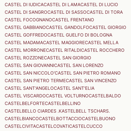
CASTEL DI IUDICA
CASTEL DI LAMA
CASTEL DI LUCIO
CASTEL DI SANGRO
CASTEL DI SASSO
CASTEL DI TORA
CASTEL FOCOGNANO
CASTEL FRENTANO
CASTEL GABBIANO
CASTEL GANDOLFO
CASTEL GIORGIO
CASTEL GOFFREDO
CASTEL GUELFO DI BOLOGNA
CASTEL MADAMA
CASTEL MAGGIORE
CASTEL MELLA
CASTEL MORRONE
CASTEL RITALDI
CASTEL ROCCHERO
CASTEL ROZZONE
CASTEL SAN GIORGIO
CASTEL SAN GIOVANNI
CASTEL SAN LORENZO
CASTEL SAN NICCOLO'
CASTEL SAN PIETRO ROMANO
CASTEL SAN PIETRO TERME
CASTEL SAN VINCENZO
CASTEL SANT'ANGELO
CASTEL SANT'ELIA
CASTEL VISCARDO
CASTEL VOLTURNO
CASTELBALDO
CASTELBELFORTE
CASTELBELLINO
CASTELBELLO CIARDES .KASTELBELL TSCHARS.
CASTELBIANCO
CASTELBOTTACCIO
CASTELBUONO
CASTELCIVITA
CASTELCOVATI
CASTELCUCCO