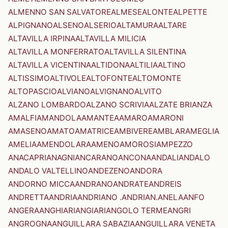
ALMENNO SAN SALVATORE
ALMESE
ALONTE
ALPETTE
ALPIGNANO
ALSENO
ALSERIO
ALTAMURA
ALTARE
ALTAVILLA IRPINA
ALTAVILLA MILICIA
ALTAVILLA MONFERRATO
ALTAVILLA SILENTINA
ALTAVILLA VICENTINA
ALTIDONA
ALTILIA
ALTINO
ALTISSIMO
ALTIVOLE
ALTOFONTE
ALTOMONTE
ALTOPASCIO
ALVIANO
ALVIGNANO
ALVITO
ALZANO LOMBARDO
ALZANO SCRIVIA
ALZATE BRIANZA
AMALFI
AMANDOLA
AMANTEA
AMARO
AMARONI
AMASENO
AMATO
AMATRICE
AMBIVERE
AMBLAR
AMEGLIA
AMELIA
AMENDOLARA
AMENO
AMOROSI
AMPEZZO
ANACAPRI
ANAGNI
ANCARANO
ANCONA
ANDALI
ANDALO
ANDALO VALTELLINO
ANDEZENO
ANDORA
ANDORNO MICCA
ANDRANO
ANDRATE
ANDREIS
ANDRETTA
ANDRIA
ANDRIANO .ANDRIAN.
ANELA
ANFO
ANGERA
ANGHIARI
ANGIARI
ANGOLO TERME
ANGRI
ANGROGNA
ANGUILLARA SABAZIA
ANGUILLARA VENETA