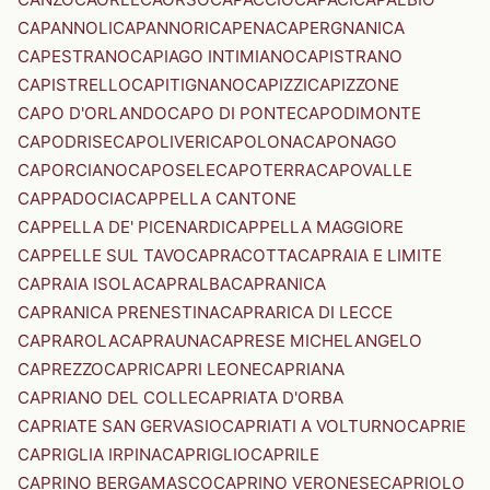
CAPANNOLI
CAPANNORI
CAPENA
CAPERGNANICA
CAPESTRANO
CAPIAGO INTIMIANO
CAPISTRANO
CAPISTRELLO
CAPITIGNANO
CAPIZZI
CAPIZZONE
CAPO D'ORLANDO
CAPO DI PONTE
CAPODIMONTE
CAPODRISE
CAPOLIVERI
CAPOLONA
CAPONAGO
CAPORCIANO
CAPOSELE
CAPOTERRA
CAPOVALLE
CAPPADOCIA
CAPPELLA CANTONE
CAPPELLA DE' PICENARDI
CAPPELLA MAGGIORE
CAPPELLE SUL TAVO
CAPRACOTTA
CAPRAIA E LIMITE
CAPRAIA ISOLA
CAPRALBA
CAPRANICA
CAPRANICA PRENESTINA
CAPRARICA DI LECCE
CAPRAROLA
CAPRAUNA
CAPRESE MICHELANGELO
CAPREZZO
CAPRI
CAPRI LEONE
CAPRIANA
CAPRIANO DEL COLLE
CAPRIATA D'ORBA
CAPRIATE SAN GERVASIO
CAPRIATI A VOLTURNO
CAPRIE
CAPRIGLIA IRPINA
CAPRIGLIO
CAPRILE
CAPRINO BERGAMASCO
CAPRINO VERONESE
CAPRIOLO