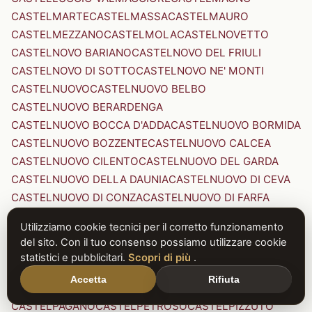
CASTELMARTE
CASTELMASSA
CASTELMAURO
CASTELMEZZANO
CASTELMOLA
CASTELNOVETTO
CASTELNOVO BARIANO
CASTELNOVO DEL FRIULI
CASTELNOVO DI SOTTO
CASTELNOVO NE' MONTI
CASTELNUOVO
CASTELNUOVO BELBO
CASTELNUOVO BERARDENGA
CASTELNUOVO BOCCA D'ADDA
CASTELNUOVO BORMIDA
CASTELNUOVO BOZZENTE
CASTELNUOVO CALCEA
CASTELNUOVO CILENTO
CASTELNUOVO DEL GARDA
CASTELNUOVO DELLA DAUNIA
CASTELNUOVO DI CEVA
CASTELNUOVO DI CONZA
CASTELNUOVO DI FARFA
CASTELNUOVO DI GARFAGNANA
Utilizziamo cookie tecnici per il corretto funzionamento
CASTELNUOVO DI PORTO
CASTELNUOVO DON BOSCO
del sito. Con il tuo consenso possiamo utilizzare cookie
CASTELNUOVO MAGRA
CASTELNUOVO NIGRA
statistici e pubblicitari.
Scopri di più
.
CASTELNUOVO PARANO
CASTELNUOVO RANGONE
Accetta
Rifiuta
CASTELNUOVO SCRIVIA
CASTELNUOVO VAL DI CECINA
CASTELPAGANO
CASTELPETROSO
CASTELPIZZUTO