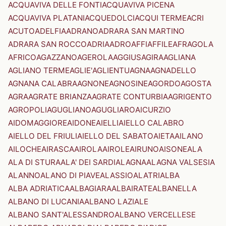
ACQUAVIVA DELLE FONTI
ACQUAVIVA PICENA
ACQUAVIVA PLATANI
ACQUEDOLCI
ACQUI TERME
ACRI
ACUTO
ADELFIA
ADRANO
ADRARA SAN MARTINO
ADRARA SAN ROCCO
ADRIA
ADRO
AFFI
AFFILE
AFRAGOLA
AFRICO
AGAZZANO
AGEROLA
AGGIUS
AGIRA
AGLIANA
AGLIANO TERME
AGLIE'
AGLIENTU
AGNA
AGNADELLO
AGNANA CALABRA
AGNONE
AGNOSINE
AGORDO
AGOSTA
AGRA
AGRATE BRIANZA
AGRATE CONTURBIA
AGRIGENTO
AGROPOLI
AGUGLIANO
AGUGLIARO
AICURZIO
AIDOMAGGIORE
AIDONE
AIELLI
AIELLO CALABRO
AIELLO DEL FRIULI
AIELLO DEL SABATO
AIETA
AILANO
AILOCHE
AIRASCA
AIROLA
AIROLE
AIRUNO
AISONE
ALA
ALA DI STURA
ALA' DEI SARDI
ALAGNA
ALAGNA VALSESIA
ALANNO
ALANO DI PIAVE
ALASSIO
ALATRI
ALBA
ALBA ADRIATICA
ALBAGIARA
ALBAIRATE
ALBANELLA
ALBANO DI LUCANIA
ALBANO LAZIALE
ALBANO SANT'ALESSANDRO
ALBANO VERCELLESE