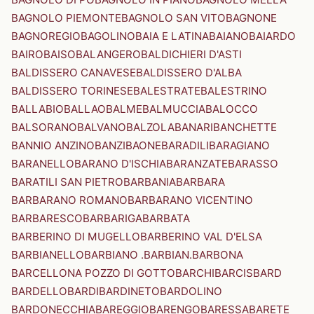
BAGNOLO PIEMONTE
BAGNOLO SAN VITO
BAGNONE
BAGNOREGIO
BAGOLINO
BAIA E LATINA
BAIANO
BAIARDO
BAIRO
BAISO
BALANGERO
BALDICHIERI D'ASTI
BALDISSERO CANAVESE
BALDISSERO D'ALBA
BALDISSERO TORINESE
BALESTRATE
BALESTRINO
BALLABIO
BALLAO
BALME
BALMUCCIA
BALOCCO
BALSORANO
BALVANO
BALZOLA
BANARI
BANCHETTE
BANNIO ANZINO
BANZI
BAONE
BARADILI
BARAGIANO
BARANELLO
BARANO D'ISCHIA
BARANZATE
BARASSO
BARATILI SAN PIETRO
BARBANIA
BARBARA
BARBARANO ROMANO
BARBARANO VICENTINO
BARBARESCO
BARBARIGA
BARBATA
BARBERINO DI MUGELLO
BARBERINO VAL D'ELSA
BARBIANELLO
BARBIANO .BARBIAN.
BARBONA
BARCELLONA POZZO DI GOTTO
BARCHI
BARCIS
BARD
BARDELLO
BARDI
BARDINETO
BARDOLINO
BARDONECCHIA
BAREGGIO
BARENGO
BARESSA
BARETE