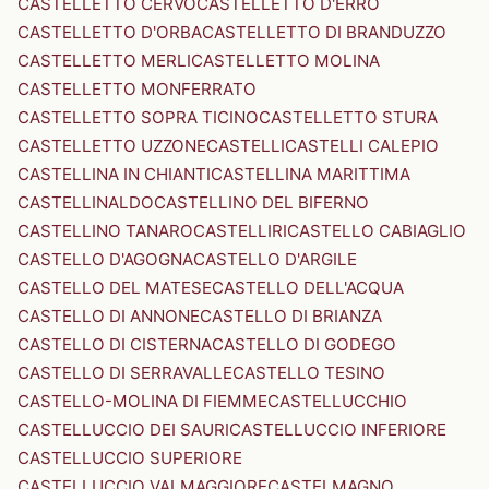
CASTELLETTO CERVO
CASTELLETTO D'ERRO
CASTELLETTO D'ORBA
CASTELLETTO DI BRANDUZZO
CASTELLETTO MERLI
CASTELLETTO MOLINA
CASTELLETTO MONFERRATO
CASTELLETTO SOPRA TICINO
CASTELLETTO STURA
CASTELLETTO UZZONE
CASTELLI
CASTELLI CALEPIO
CASTELLINA IN CHIANTI
CASTELLINA MARITTIMA
CASTELLINALDO
CASTELLINO DEL BIFERNO
CASTELLINO TANARO
CASTELLIRI
CASTELLO CABIAGLIO
CASTELLO D'AGOGNA
CASTELLO D'ARGILE
CASTELLO DEL MATESE
CASTELLO DELL'ACQUA
CASTELLO DI ANNONE
CASTELLO DI BRIANZA
CASTELLO DI CISTERNA
CASTELLO DI GODEGO
CASTELLO DI SERRAVALLE
CASTELLO TESINO
CASTELLO-MOLINA DI FIEMME
CASTELLUCCHIO
CASTELLUCCIO DEI SAURI
CASTELLUCCIO INFERIORE
CASTELLUCCIO SUPERIORE
CASTELLUCCIO VALMAGGIORE
CASTELMAGNO