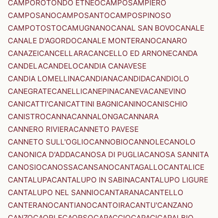
CAMPOROTONDO ETNEO
CAMPOSAMPIERO
CAMPOSANO
CAMPOSANTO
CAMPOSPINOSO
CAMPOTOSTO
CAMUGNANO
CANAL SAN BOVO
CANALE
CANALE D'AGORDO
CANALE MONTERANO
CANARO
CANAZEI
CANCELLARA
CANCELLO ED ARNONE
CANDA
CANDELA
CANDELO
CANDIA CANAVESE
CANDIA LOMELLINA
CANDIANA
CANDIDA
CANDIOLO
CANEGRATE
CANELLI
CANEPINA
CANEVA
CANEVINO
CANICATTI'
CANICATTINI BAGNI
CANINO
CANISCHIO
CANISTRO
CANNA
CANNALONGA
CANNARA
CANNERO RIVIERA
CANNETO PAVESE
CANNETO SULL'OGLIO
CANNOBIO
CANNOLE
CANOLO
CANONICA D'ADDA
CANOSA DI PUGLIA
CANOSA SANNITA
CANOSIO
CANOSSA
CANSANO
CANTAGALLO
CANTALICE
CANTALUPA
CANTALUPO IN SABINA
CANTALUPO LIGURE
CANTALUPO NEL SANNIO
CANTARANA
CANTELLO
CANTERANO
CANTIANO
CANTOIRA
CANTU'
CANZANO
CANZO
CAORLE
CAORSO
CAPACCIO
CAPACI
CAPALBIO