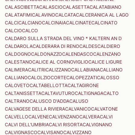
CALASCIBETTA
CALASCIO
CALASETTA
CALATABIANO
CALATAFIMI
CALAVINO
CALCATA
CALCERANICA AL LAGO
CALCI
CALCIANO
CALCINAIA
CALCINATE
CALCINATO
CALCIO
CALCO
CALDARO SULLA STRADA DEL VINO * KALTERN AN D
CALDAROLA
CALDERARA DI RENO
CALDES
CALDIERO
CALDOGNO
CALDONAZZO
CALENDASCO
CALENZANO
CALESTANO
CALICE AL CORNOVIGLIO
CALICE LIGURE
CALIMERA
CALITRI
CALIZZANO
CALLABIANA
CALLIANO
CALLIANO
CALOLZIOCORTE
CALOPEZZATI
CALOSSO
CALOVETO
CALTABELLOTTA
CALTAGIRONE
CALTANISSETTA
CALTAVUTURO
CALTIGNAGA
CALTO
CALTRANO
CALUSCO D'ADDA
CALUSO
CALVAGESE DELLA RIVIERA
CALVANICO
CALVATONE
CALVELLO
CALVENE
CALVENZANO
CALVERA
CALVI
CALVI DELL'UMBRIA
CALVI RISORTA
CALVIGNANO
CALVIGNASCO
CALVISANO
CALVIZZANO