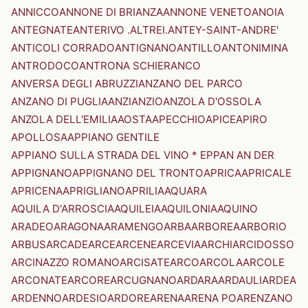
ANNICCO
ANNONE DI BRIANZA
ANNONE VENETO
ANOIA
ANTEGNATE
ANTERIVO .ALTREI.
ANTEY-SAINT-ANDRE'
ANTICOLI CORRADO
ANTIGNANO
ANTILLO
ANTONIMINA
ANTRODOCO
ANTRONA SCHIERANCO
ANVERSA DEGLI ABRUZZI
ANZANO DEL PARCO
ANZANO DI PUGLIA
ANZI
ANZIO
ANZOLA D'OSSOLA
ANZOLA DELL'EMILIA
AOSTA
APECCHIO
APICE
APIRO
APOLLOSA
APPIANO GENTILE
APPIANO SULLA STRADA DEL VINO * EPPAN AN DER
APPIGNANO
APPIGNANO DEL TRONTO
APRICA
APRICALE
APRICENA
APRIGLIANO
APRILIA
AQUARA
AQUILA D'ARROSCIA
AQUILEIA
AQUILONIA
AQUINO
ARADEO
ARAGONA
ARAMENGO
ARBA
ARBOREA
ARBORIO
ARBUS
ARCADE
ARCE
ARCENE
ARCEVIA
ARCHI
ARCIDOSSO
ARCINAZZO ROMANO
ARCISATE
ARCO
ARCOLA
ARCOLE
ARCONATE
ARCORE
ARCUGNANO
ARDARA
ARDAULI
ARDEA
ARDENNO
ARDESIO
ARDORE
ARENA
ARENA PO
ARENZANO