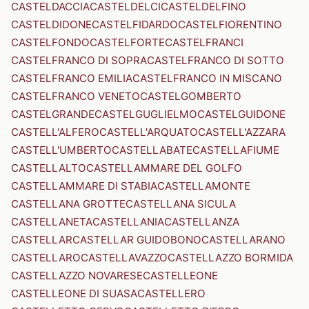
CASTELDACCIA
CASTELDELCI
CASTELDELFINO
CASTELDIDONE
CASTELFIDARDO
CASTELFIORENTINO
CASTELFONDO
CASTELFORTE
CASTELFRANCI
CASTELFRANCO DI SOPRA
CASTELFRANCO DI SOTTO
CASTELFRANCO EMILIA
CASTELFRANCO IN MISCANO
CASTELFRANCO VENETO
CASTELGOMBERTO
CASTELGRANDE
CASTELGUGLIELMO
CASTELGUIDONE
CASTELL'ALFERO
CASTELL'ARQUATO
CASTELL'AZZARA
CASTELL'UMBERTO
CASTELLABATE
CASTELLAFIUME
CASTELLALTO
CASTELLAMMARE DEL GOLFO
CASTELLAMMARE DI STABIA
CASTELLAMONTE
CASTELLANA GROTTE
CASTELLANA SICULA
CASTELLANETA
CASTELLANIA
CASTELLANZA
CASTELLAR
CASTELLAR GUIDOBONO
CASTELLARANO
CASTELLARO
CASTELLAVAZZO
CASTELLAZZO BORMIDA
CASTELLAZZO NOVARESE
CASTELLEONE
CASTELLEONE DI SUASA
CASTELLERO