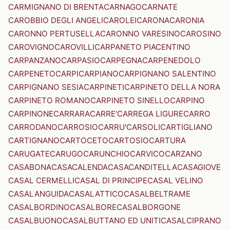
CARMIGNANO DI BRENTA
CARNAGO
CARNATE
CAROBBIO DEGLI ANGELI
CAROLEI
CARONA
CARONIA
CARONNO PERTUSELLA
CARONNO VARESINO
CAROSINO
CAROVIGNO
CAROVILLI
CARPANETO PIACENTINO
CARPANZANO
CARPASIO
CARPEGNA
CARPENEDOLO
CARPENETO
CARPI
CARPIANO
CARPIGNANO SALENTINO
CARPIGNANO SESIA
CARPINETI
CARPINETO DELLA NORA
CARPINETO ROMANO
CARPINETO SINELLO
CARPINO
CARPINONE
CARRARA
CARRE'
CARREGA LIGURE
CARRO
CARRODANO
CARROSIO
CARRU'
CARSOLI
CARTIGLIANO
CARTIGNANO
CARTOCETO
CARTOSIO
CARTURA
CARUGATE
CARUGO
CARUNCHIO
CARVICO
CARZANO
CASABONA
CASACALENDA
CASACANDITELLA
CASAGIOVE
CASAL CERMELLI
CASAL DI PRINCIPE
CASAL VELINO
CASALANGUIDA
CASALATTICO
CASALBELTRAME
CASALBORDINO
CASALBORE
CASALBORGONE
CASALBUONO
CASALBUTTANO ED UNITI
CASALCIPRANO