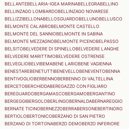
BELLANTE
BELLARIA-IGEA MARINA
BELLEGRA
BELLINO
BELLINZAGO LOMBARDO
BELLINZAGO NOVARESE
BELLIZZI
BELLONA
BELLOSGUARDO
BELLUNO
BELLUSCO
BELMONTE CALABRO
BELMONTE CASTELLO
BELMONTE DEL SANNIO
BELMONTE IN SABINA
BELMONTE MEZZAGNO
BELMONTE PICENO
BELPASSO
BELSITO
BELVEDERE DI SPINELLO
BELVEDERE LANGHE
BELVEDERE MARITTIMO
BELVEDERE OSTRENSE
BELVEGLIO
BELVI
BEMA
BENE LARIO
BENE VAGIENNA
BENESTARE
BENETUTTI
BENEVELLO
BENEVENTO
BENNA
BENTIVOGLIO
BERBENNO
BERBENNO DI VALTELLINA
BERCETO
BERCHIDDA
BEREGAZZO CON FIGLIARO
BEREGUARDO
BERGAMASCO
BERGAMO
BERGANTINO
BERGEGGI
BERGOLO
BERLINGO
BERNALDA
BERNAREGGIO
BERNATE TICINO
BERNEZZO
BERRA
BERSONE
BERTINORO
BERTIOLO
BERTONICO
BERZANO DI SAN PIETRO
BERZANO DI TORTONA
BERZO DEMO
BERZO INFERIORE