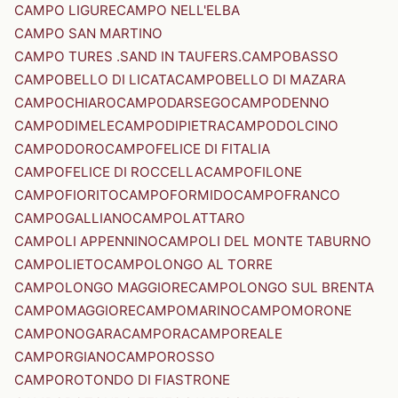
CAMPO LIGURE
CAMPO NELL'ELBA
CAMPO SAN MARTINO
CAMPO TURES .SAND IN TAUFERS.
CAMPOBASSO
CAMPOBELLO DI LICATA
CAMPOBELLO DI MAZARA
CAMPOCHIARO
CAMPODARSEGO
CAMPODENNO
CAMPODIMELE
CAMPODIPIETRA
CAMPODOLCINO
CAMPODORO
CAMPOFELICE DI FITALIA
CAMPOFELICE DI ROCCELLA
CAMPOFILONE
CAMPOFIORITO
CAMPOFORMIDO
CAMPOFRANCO
CAMPOGALLIANO
CAMPOLATTARO
CAMPOLI APPENNINO
CAMPOLI DEL MONTE TABURNO
CAMPOLIETO
CAMPOLONGO AL TORRE
CAMPOLONGO MAGGIORE
CAMPOLONGO SUL BRENTA
CAMPOMAGGIORE
CAMPOMARINO
CAMPOMORONE
CAMPONOGARA
CAMPORA
CAMPOREALE
CAMPORGIANO
CAMPOROSSO
CAMPOROTONDO DI FIASTRONE