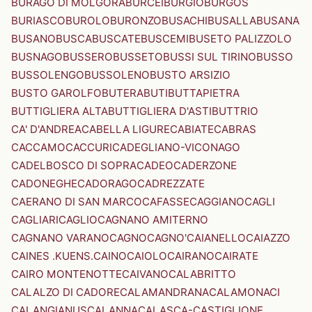
BURAGO DI MOLGORA
BURCEI
BURGIO
BURGOS
BURIASCO
BUROLO
BURONZO
BUSACHI
BUSALLA
BUSANA
BUSANO
BUSCA
BUSCATE
BUSCEMI
BUSETO PALIZZOLO
BUSNAGO
BUSSERO
BUSSETO
BUSSI SUL TIRINO
BUSSO
BUSSOLENGO
BUSSOLENO
BUSTO ARSIZIO
BUSTO GAROLFO
BUTERA
BUTI
BUTTAPIETRA
BUTTIGLIERA ALTA
BUTTIGLIERA D'ASTI
BUTTRIO
CA' D'ANDREA
CABELLA LIGURE
CABIATE
CABRAS
CACCAMO
CACCURI
CADEGLIANO-VICONAGO
CADELBOSCO DI SOPRA
CADEO
CADERZONE
CADONEGHE
CADORAGO
CADREZZATE
CAERANO DI SAN MARCO
CAFASSE
CAGGIANO
CAGLI
CAGLIARI
CAGLIO
CAGNANO AMITERNO
CAGNANO VARANO
CAGNO
CAGNO'
CAIANELLO
CAIAZZO
CAINES .KUENS.
CAINO
CAIOLO
CAIRANO
CAIRATE
CAIRO MONTENOTTE
CAIVANO
CALABRITTO
CALALZO DI CADORE
CALAMANDRANA
CALAMONACI
CALANGIANUS
CALANNA
CALASCA-CASTIGLIONE