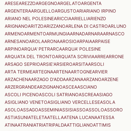
ARESE
AREZZO
ARGEGNO
ARGELATO
ARGENTA
ARGENTERA
ARGUELLO
ARGUSTO
ARI
ARIANO IRPINO
ARIANO NEL POLESINE
ARICCIA
ARIELLI
ARIENZO
ARIGNANO
ARITZO
ARIZZANO
ARLENA DI CASTRO
ARLUNO
ARMENO
ARMENTO
ARMUNGIA
ARNAD
ARNARA
ARNASCO
ARNESANO
AROLA
ARONA
AROSIO
ARPAIA
ARPAISE
ARPINO
ARQUA' PETRARCA
ARQUA' POLESINE
ARQUATA DEL TRONTO
ARQUATA SCRIVIA
ARRE
ARRONE
ARSAGO SEPRIO
ARSIE'
ARSIERO
ARSITA
ARSOLI
ARTA TERME
ARTEGNA
ARTENA
ARTOGNE
ARVIER
ARZACHENA
ARZAGO D'ADDA
ARZANA
ARZANO
ARZENE
ARZERGRANDE
ARZIGNANO
ASCEA
ASCIANO
ASCOLI PICENO
ASCOLI SATRIANO
ASCREA
ASIAGO
ASIGLIANO VENETO
ASIGLIANO VERCELLESE
ASOLA
ASOLO
ASSAGO
ASSEMINI
ASSISI
ASSO
ASSOLO
ASSORO
ASTI
ASUNI
ATELETA
ATELLA
ATENA LUCANA
ATESSA
ATINA
ATRANI
ATRI
ATRIPALDA
ATTIGLIANO
ATTIMIS