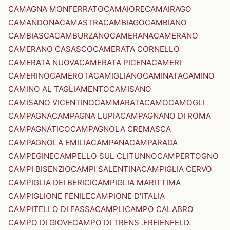
CAMAGNA MONFERRATO
CAMAIORE
CAMAIRAGO
CAMANDONA
CAMASTRA
CAMBIAGO
CAMBIANO
CAMBIASCA
CAMBURZANO
CAMERANA
CAMERANO
CAMERANO CASASCO
CAMERATA CORNELLO
CAMERATA NUOVA
CAMERATA PICENA
CAMERI
CAMERINO
CAMEROTA
CAMIGLIANO
CAMINATA
CAMINO
CAMINO AL TAGLIAMENTO
CAMISANO
CAMISANO VICENTINO
CAMMARATA
CAMO
CAMOGLI
CAMPAGNA
CAMPAGNA LUPIA
CAMPAGNANO DI ROMA
CAMPAGNATICO
CAMPAGNOLA CREMASCA
CAMPAGNOLA EMILIA
CAMPANA
CAMPARADA
CAMPEGINE
CAMPELLO SUL CLITUNNO
CAMPERTOGNO
CAMPI BISENZIO
CAMPI SALENTINA
CAMPIGLIA CERVO
CAMPIGLIA DEI BERICI
CAMPIGLIA MARITTIMA
CAMPIGLIONE FENILE
CAMPIONE D'ITALIA
CAMPITELLO DI FASSA
CAMPLI
CAMPO CALABRO
CAMPO DI GIOVE
CAMPO DI TRENS .FREIENFELD.