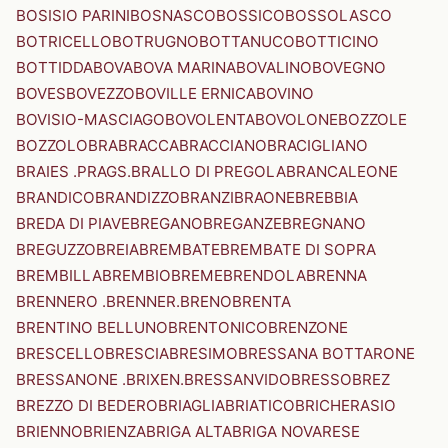
BOSISIO PARINI
BOSNASCO
BOSSICO
BOSSOLASCO
BOTRICELLO
BOTRUGNO
BOTTANUCO
BOTTICINO
BOTTIDDA
BOVA
BOVA MARINA
BOVALINO
BOVEGNO
BOVES
BOVEZZO
BOVILLE ERNICA
BOVINO
BOVISIO-MASCIAGO
BOVOLENTA
BOVOLONE
BOZZOLE
BOZZOLO
BRA
BRACCA
BRACCIANO
BRACIGLIANO
BRAIES .PRAGS.
BRALLO DI PREGOLA
BRANCALEONE
BRANDICO
BRANDIZZO
BRANZI
BRAONE
BREBBIA
BREDA DI PIAVE
BREGANO
BREGANZE
BREGNANO
BREGUZZO
BREIA
BREMBATE
BREMBATE DI SOPRA
BREMBILLA
BREMBIO
BREME
BRENDOLA
BRENNA
BRENNERO .BRENNER.
BRENO
BRENTA
BRENTINO BELLUNO
BRENTONICO
BRENZONE
BRESCELLO
BRESCIA
BRESIMO
BRESSANA BOTTARONE
BRESSANONE .BRIXEN.
BRESSANVIDO
BRESSO
BREZ
BREZZO DI BEDERO
BRIAGLIA
BRIATICO
BRICHERASIO
BRIENNO
BRIENZA
BRIGA ALTA
BRIGA NOVARESE