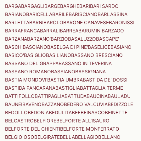
BARGA
BARGAGLI
BARGE
BARGHE
BARI
BARI SARDO
BARIANO
BARICELLA
BARILE
BARISCIANO
BARLASSINA
BARLETTA
BARNI
BAROLO
BARONE CANAVESE
BARONISSI
BARRAFRANCA
BARRALI
BARREA
BARUMINI
BARZAGO
BARZANA
BARZANO'
BARZIO
BASALUZZO
BASCAPE'
BASCHI
BASCIANO
BASELGA DI PINE'
BASELICE
BASIANO
BASICO'
BASIGLIO
BASILIANO
BASSANO BRESCIANO
BASSANO DEL GRAPPA
BASSANO IN TEVERINA
BASSANO ROMANO
BASSIANO
BASSIGNANA
BASTIA MONDOVI'
BASTIA UMBRA
BASTIDA DE' DOSSI
BASTIDA PANCARANA
BASTIGLIA
BATTAGLIA TERME
BATTIFOLLO
BATTIPAGLIA
BATTUDA
BAUCINA
BAULADU
BAUNEI
BAVENO
BAZZANO
BEDERO VALCUVIA
BEDIZZOLE
BEDOLLO
BEDONIA
BEDULITA
BEE
BEINASCO
BEINETTE
BELCASTRO
BELFIORE
BELFORTE ALL'ISAURO
BELFORTE DEL CHIENTI
BELFORTE MONFERRATO
BELGIOIOSO
BELGIRATE
BELLA
BELLAGIO
BELLANO