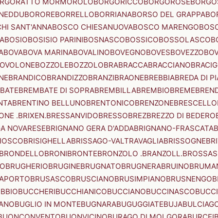
RGORATTO MORMOROLO
BORGORICCO
BORGOROSE
BORGO
NEDDU
BORORE
BORRELLO
BORRIANA
BORSO DEL GRAPPA
BO
HI SANT'ANNA
BOSCO CHIESANUOVA
BOSCO MARENGO
BOS
A
BOSIO
BOSISIO PARINI
BOSNASCO
BOSSICO
BOSSOLASCO
B
A
BOVA
BOVA MARINA
BOVALINO
BOVEGNO
BOVES
BOVEZZO
BOV
OVOLONE
BOZZOLE
BOZZOLO
BRA
BRACCA
BRACCIANO
BRACIG
NE
BRANDICO
BRANDIZZO
BRANZI
BRAONE
BREBBIA
BREDA DI P
BATE
BREMBATE DI SOPRA
BREMBILLA
BREMBIO
BREME
BREN
NTA
BRENTINO BELLUNO
BRENTONICO
BRENZONE
BRESCELLO
NE .BRIXEN.
BRESSANVIDO
BRESSO
BREZ
BREZZO DI BEDERO
GA NOVARESE
BRIGNANO GERA D'ADDA
BRIGNANO-FRASCATA
B
IOSCO
BRISIGHELLA
BRISSAGO-VALTRAVAGLIA
BRISSOGNE
BR
BRONDELLO
BRONI
BRONTE
BRONZOLO .BRANZOLL.
BROSSA
LO
BRUGHERIO
BRUGINE
BRUGNATO
BRUGNERA
BRUINO
BRUMA
APORTO
BRUSASCO
BRUSCIANO
BRUSIMPIANO
BRUSNENGO
B
BBIO
BUCCHERI
BUCCHIANICO
BUCCIANO
BUCCINASCO
BUCC
ANO
BUGLIO IN MONTE
BUGNARA
BUGUGGIATE
BUJA
BULCIAG
BUONCONVENTO
BUONVICINO
BURAGO DI MOLGORA
BURCEI