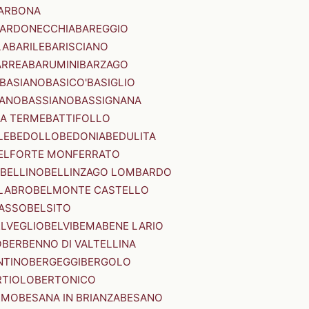
ARBONA
ARDONECCHIA
BAREGGIO
LA
BARILE
BARISCIANO
ARREA
BARUMINI
BARZAGO
BASIANO
BASICO'
BASIGLIO
ANO
BASSIANO
BASSIGNANA
IA TERME
BATTIFOLLO
LE
BEDOLLO
BEDONIA
BEDULITA
ELFORTE MONFERRATO
BELLINO
BELLINZAGO LOMBARDO
LABRO
BELMONTE CASTELLO
ASSO
BELSITO
ELVEGLIO
BELVI
BEMA
BENE LARIO
O
BERBENNO DI VALTELLINA
NTINO
BERGEGGI
BERGOLO
RTIOLO
BERTONICO
RMO
BESANA IN BRIANZA
BESANO