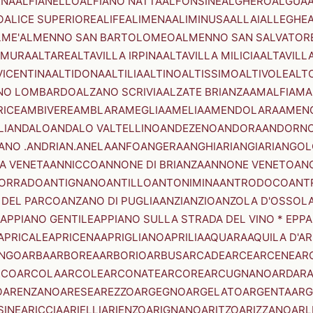
ENA
ALFIANELLO
ALFIANO NATTA
ALFONSINE
ALGHERO
ALGUA
A
O
ALICE SUPERIORE
ALIFE
ALIMENA
ALIMINUSA
ALLAI
ALLEGHE
LME'
ALMENNO SAN BARTOLOMEO
ALMENNO SAN SALVATOR
AMURA
ALTARE
ALTAVILLA IRPINA
ALTAVILLA MILICIA
ALTAVILL
VICENTINA
ALTIDONA
ALTILIA
ALTINO
ALTISSIMO
ALTIVOLE
ALT
NO LOMBARDO
ALZANO SCRIVIA
ALZATE BRIANZA
AMALFI
AMA
RICE
AMBIVERE
AMBLAR
AMEGLIA
AMELIA
AMENDOLARA
AMEN
LI
ANDALO
ANDALO VALTELLINO
ANDEZENO
ANDORA
ANDORNO
ANO .ANDRIAN.
ANELA
ANFO
ANGERA
ANGHIARI
ANGIARI
ANGOL
A VENETA
ANNICCO
ANNONE DI BRIANZA
ANNONE VENETO
AN
CORRADO
ANTIGNANO
ANTILLO
ANTONIMINA
ANTRODOCO
ANT
 DEL PARCO
ANZANO DI PUGLIA
ANZI
ANZIO
ANZOLA D'OSSOL
APPIANO GENTILE
APPIANO SULLA STRADA DEL VINO * EPPA
APRICALE
APRICENA
APRIGLIANO
APRILIA
AQUARA
AQUILA D'A
NGO
ARBA
ARBOREA
ARBORIO
ARBUS
ARCADE
ARCE
ARCENE
AR
RCO
ARCOLA
ARCOLE
ARCONATE
ARCORE
ARCUGNANO
ARDAR
O
ARENZANO
ARESE
AREZZO
ARGEGNO
ARGELATO
ARGENTA
ARG
SINE
ARICCIA
ARIELLI
ARIENZO
ARIGNANO
ARITZO
ARIZZANO
ARL