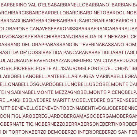
O
BARBERINO VAL D'ELSA
BARBIANELLO
BARBIANO .BARBIAN.
B
ARCHI
BARCIS
BARD
BARDELLO
BARDI
BARDINETO
BARDOLINO
B
A
BARGAGLI
BARGE
BARGHE
BARI
BARI SARDO
BARIANO
BARICEL
OLO
BARONE CANAVESE
BARONISSI
BARRAFRANCA
BARRALI
B
UZZO
BASCAPE'
BASCHI
BASCIANO
BASELGA DI PINE'
BASELICE
BASSANO DEL GRAPPA
BASSANO IN TEVERINA
BASSANO ROM
BASTIDA DE' DOSSI
BASTIDA PANCARANA
BASTIGLIA
BATTAGL
AULADU
BAUNEI
BAVENO
BAZZANO
BEDERO VALCUVIA
BEDIZZO
RO
BELFIORE
BELFORTE ALL'ISAURO
BELFORTE DEL CHIENTI
B
LAGIO
BELLANO
BELLANTE
BELLARIA-IGEA MARINA
BELLEGRA
ELLONA
BELLOSGUARDO
BELLUNO
BELLUSCO
BELMONTE CA
E IN SABINA
BELMONTE MEZZAGNO
BELMONTE PICENO
BELP
RE LANGHE
BELVEDERE MARITTIMO
BELVEDERE OSTRENSE
B
TUTTI
BENEVELLO
BENEVENTO
BENNA
BENTIVOGLIO
BERBENN
CON FIGLIARO
BEREGUARDO
BERGAMASCO
BERGAMO
BERGA
IO
BERNATE TICINO
BERNEZZO
BERRA
BERSONE
BERTINORO
BE
 DI TORTONA
BERZO DEMO
BERZO INFERIORE
BERZO SAN FE