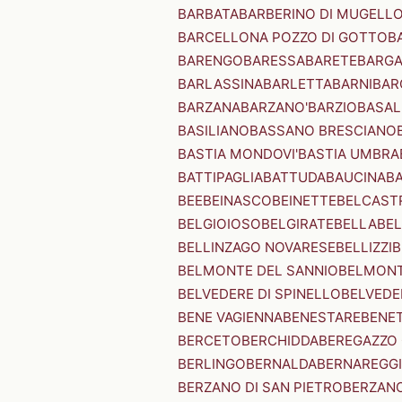
BARBATA
BARBERINO DI MUGELL
BARCELLONA POZZO DI GOTTO
B
BARENGO
BARESSA
BARETE
BARG
BARLASSINA
BARLETTA
BARNI
BAR
BARZANA
BARZANO'
BARZIO
BASAL
BASILIANO
BASSANO BRESCIANO
BASTIA MONDOVI'
BASTIA UMBRA
BATTIPAGLIA
BATTUDA
BAUCINA
B
BEE
BEINASCO
BEINETTE
BELCAST
BELGIOIOSO
BELGIRATE
BELLA
BEL
BELLINZAGO NOVARESE
BELLIZZI
B
BELMONTE DEL SANNIO
BELMONT
BELVEDERE DI SPINELLO
BELVEDE
BENE VAGIENNA
BENESTARE
BENE
BERCETO
BERCHIDDA
BEREGAZZO 
BERLINGO
BERNALDA
BERNAREGG
BERZANO DI SAN PIETRO
BERZANO