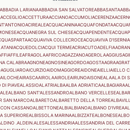
ABBADIA LARIANA
ABBADIA SAN SALVATORE
ABBASANTA
ABB
A
ACCEGLIO
ACCETTURA
ACCIANO
ACCUMOLI
ACERENZA
ACERN
NT'ANTONIO
ACIREALE
ACQUACANINA
ACQUAFONDATA
ACQUA
MONESE
ACQUANEGRA SUL CHIESE
ACQUAPENDENTE
ACQUAP
CQUASPARTA
ACQUAVIVA COLLECROCE
ACQUAVIVA D'ISERNIA
LATANI
ACQUEDOLCI
ACQUI TERME
ACRI
ACUTO
ADELFIA
ADRA
AFFI
AFFILE
AFRAGOLA
AFRICO
AGAZZANO
AGEROLA
AGGIUS
AGI
NA CALABRA
AGNONE
AGNOSINE
AGORDO
AGOSTA
AGRA
AGRAT
O
AGUGLIARO
AICURZIO
AIDOMAGGIORE
AIDONE
AIELLI
AIELLO 
AILOCHE
AIRASCA
AIROLA
AIROLE
AIRUNO
AISONE
ALA
ALA DI 
 DI PIAVE
ALASSIO
ALATRI
ALBA
ALBA ADRIATICA
ALBAGIARA
A
IALE
ALBANO SANT'ALESSANDRO
ALBANO VERCELLESE
ALBAR
R SAN MARCO
ALBARETO
ALBARETTO DELLA TORRE
ALBAVIL
 CON CASSANO
ALBETTONE
ALBI
ALBIANO
ALBIANO D'IVREA
AL
A SUPERIORE
ALBISSOLA MARINA
ALBIZZATE
ALBONESE
ALBO
ALDINO .ALDEIN.
ALES
ALESSANDRIA
ALESSANDRIA DEL CARR