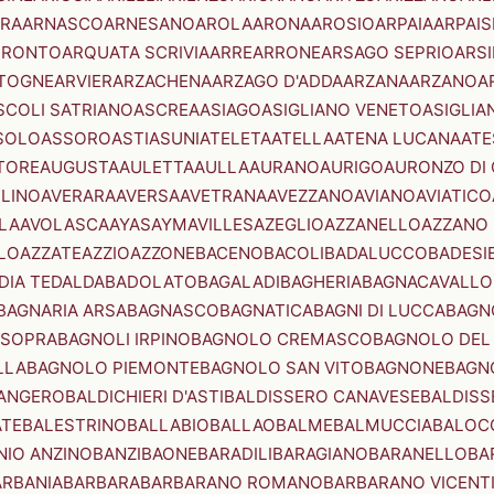
RA
ARNASCO
ARNESANO
AROLA
ARONA
AROSIO
ARPAIA
ARPAIS
TRONTO
ARQUATA SCRIVIA
ARRE
ARRONE
ARSAGO SEPRIO
ARSI
TOGNE
ARVIER
ARZACHENA
ARZAGO D'ADDA
ARZANA
ARZANO
A
SCOLI SATRIANO
ASCREA
ASIAGO
ASIGLIANO VENETO
ASIGLIA
SOLO
ASSORO
ASTI
ASUNI
ATELETA
ATELLA
ATENA LUCANA
ATE
TORE
AUGUSTA
AULETTA
AULLA
AURANO
AURIGO
AURONZO DI
LLINO
AVERARA
AVERSA
AVETRANA
AVEZZANO
AVIANO
AVIATICO
LA
AVOLASCA
AYAS
AYMAVILLES
AZEGLIO
AZZANELLO
AZZANO 
LO
AZZATE
AZZIO
AZZONE
BACENO
BACOLI
BADALUCCO
BADESI
DIA TEDALDA
BADOLATO
BAGALADI
BAGHERIA
BAGNACAVALLO
BAGNARIA ARSA
BAGNASCO
BAGNATICA
BAGNI DI LUCCA
BAGNO
 SOPRA
BAGNOLI IRPINO
BAGNOLO CREMASCO
BAGNOLO DEL
LLA
BAGNOLO PIEMONTE
BAGNOLO SAN VITO
BAGNONE
BAGN
ANGERO
BALDICHIERI D'ASTI
BALDISSERO CANAVESE
BALDISS
ATE
BALESTRINO
BALLABIO
BALLAO
BALME
BALMUCCIA
BALOC
NIO ANZINO
BANZI
BAONE
BARADILI
BARAGIANO
BARANELLO
BA
ARBANIA
BARBARA
BARBARANO ROMANO
BARBARANO VICENT