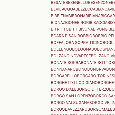
BESATE
BESENELLO
BESENZONE
B
BEVILACQUA
BEZZECCA
BIANCAVI
BIBBIENA
BIBBONA
BIBIANA
BICCAR
BIONAZ
BIONE
BIRORI
BISACCIA
BIS
BITRITTO
BITTI
BIVONA
BIVONGI
BI
BOARA PISANI
BOBBIO
BOBBIO PEL
BOFFALORA SOPRA TICINO
BOGL
BOLLENGO
BOLOGNA
BOLOGNAN
BOLZANO NOVARESE
BOLZANO VI
BONATE SOPRA
BONATE SOTTO
B
BONNANARO
BONO
BONORVA
BON
BORGARELLO
BORGARO TORINES
BORGHETTO LODIGIANO
BORGHET
BORGO D'ALE
BORGO DI TERZO
BO
BORGO SAN LORENZO
BORGO SA
BORGO VALSUGANA
BORGO VELI
BORGOLAVEZZARO
BORGOMALE