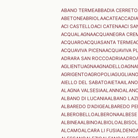
ABANO TERME
ABBADIA CERRETO
ABETONE
ABRIOLA
ACATE
ACCADI
ACI CASTELLO
ACI CATENA
ACI SA
ACQUALAGNA
ACQUANEGRA CRE
ACQUARO
ACQUASANTA TERME
A
ACQUAVIVA PICENA
ACQUAVIVA P
ADRARA SAN ROCCO
ADRIA
ADRO
AGLIENTU
AGNA
AGNADELLO
AGNA
AGRIGENTO
AGROPOLI
AGUGLIAN
AIELLO DEL SABATO
AIETA
AILANO
ALAGNA VALSESIA
ALANNO
ALANO
ALBANO DI LUCANIA
ALBANO LAZ
ALBAREDO D'ADIGE
ALBAREDO PE
ALBEROBELLO
ALBERONA
ALBESE
ALBINEA
ALBINO
ALBIOLO
ALBISOL
ALCAMO
ALCARA LI FUSI
ALDENO