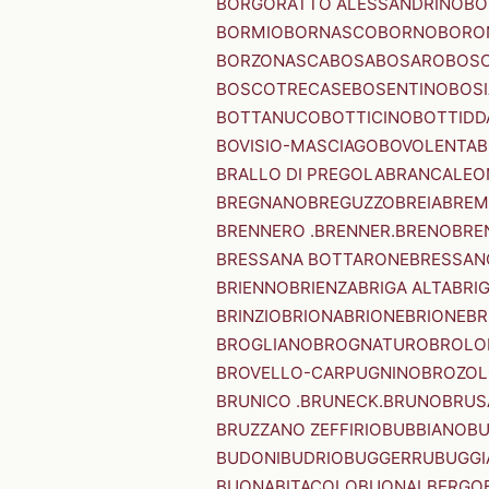
BORGORATTO ALESSANDRINO
BO
BORMIO
BORNASCO
BORNO
BORO
BORZONASCA
BOSA
BOSARO
BOSC
BOSCOTRECASE
BOSENTINO
BOSI
BOTTANUCO
BOTTICINO
BOTTIDD
BOVISIO-MASCIAGO
BOVOLENTA
B
BRALLO DI PREGOLA
BRANCALEO
BREGNANO
BREGUZZO
BREIA
BREM
BRENNERO .BRENNER.
BRENO
BRE
BRESSANA BOTTARONE
BRESSANO
BRIENNO
BRIENZA
BRIGA ALTA
BRI
BRINZIO
BRIONA
BRIONE
BRIONE
BR
BROGLIANO
BROGNATURO
BROLO
BROVELLO-CARPUGNINO
BROZO
BRUNICO .BRUNECK.
BRUNO
BRUS
BRUZZANO ZEFFIRIO
BUBBIANO
BU
BUDONI
BUDRIO
BUGGERRU
BUGGI
BUONABITACOLO
BUONALBERGO