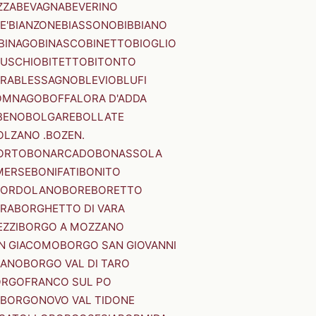
ZZA
BEVAGNA
BEVERINO
E'
BIANZONE
BIASSONO
BIBBIANO
BINAGO
BINASCO
BINETTO
BIOGLIO
SUSCHIO
BITETTO
BITONTO
ERA
BLESSAGNO
BLEVIO
BLUFI
OMNAGO
BOFFALORA D'ADDA
BENO
BOLGARE
BOLLATE
OLZANO .BOZEN.
ORTO
BONARCADO
BONASSOLA
MERSE
BONIFATI
BONITO
BORDOLANO
BORE
BORETTO
ERA
BORGHETTO DI VARA
ZZI
BORGO A MOZZANO
N GIACOMO
BORGO SAN GIOVANNI
NANO
BORGO VAL DI TARO
RGOFRANCO SUL PO
BORGONOVO VAL TIDONE