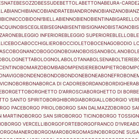
ESNATE
BESOZZO
BESSUDE
BETTOLA
BETTONA
BEURA-CARDE
LLA
BIANCHI
BIANCO
BIANDRATE
BIANDRONNO
BIANZANO
BIANZ
I
BICINICCO
BIDONI'
BIELLA
BIENNO
BIENO
BIENTINA
BIGARELLO
ACQUINO
BISCEGLIE
BISEGNA
BISENTI
BISIGNANO
BISTAGNO
BI
ZZARONE
BLEGGIO INFERIORE
BLEGGIO SUPERIORE
BLELLO
BL
LICE
BOCA
BOCCHIGLIERO
BOCCIOLETO
BOCENAGO
BODIO L
IASCO
BOGNANCO
BOGOGNO
BOIANO
BOISSANO
BOLANO
BOL
O
BOLOGNETTA
BOLOGNOLA
BOLOTANA
BOLSENA
BOLTIERE
B
CENTINO
BOMARZO
BOMBA
BOMPENSIERE
BOMPIETRO
BOMP
ONAVIGO
BONDENO
BONDO
BONDONE
BONEA
BONEFRO
BONE
VICINO
BORBONA
BORCA DI CADORE
BORDANO
BORDIGHERA
E
BORGETTO
BORGHETTO D'ARROSCIA
BORGHETTO DI BORB
TO SANTO SPIRITO
BORGHI
BORGIA
BORGIALLO
BORGIO VERE
RGO PACE
BORGO PRIOLO
BORGO SAN DALMAZZO
BORGO SA
N MARTINO
BORGO SAN SIRO
BORGO TICINO
BORGO TOSSIG
NO
BORGO VERCELLI
BORGOFORTE
BORGOFRANCO D'IVREA
BO
BORGOMANERO
BORGOMARO
BORGOMASINO
BORGONE SUSA