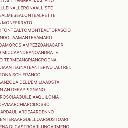
LI'
ALI' TERME
ALIA
ALIANO
ALLEIN
ALLERONA
ALLISTE
E
ALMESE
ALONTE
ALPETTE
A MONFERRATO
OFONTE
ALTOMONTE
ALTOPASCIO
NDOLA
AMANTEA
AMARO
O
AMOROSI
AMPEZZO
ANACAPRI
 MICCA
ANDRANO
ANDRATE
O TERME
ANGRI
ANGROGNA
OIA
ANTEGNATE
ANTERIVO .ALTREI.
RONA SCHIERANCO
A
ANZOLA DELL'EMILIA
AOSTA
N AN DER
APPIGNANO
RROSCIA
AQUILEIA
AQUILONIA
CEVIA
ARCHI
ARCIDOSSO
A
ARDAULI
ARDEA
ARDENNO
ENTERA
ARGUELLO
ARGUSTO
ARI
ENA DI CASTRO
ARLUNO
ARMENO