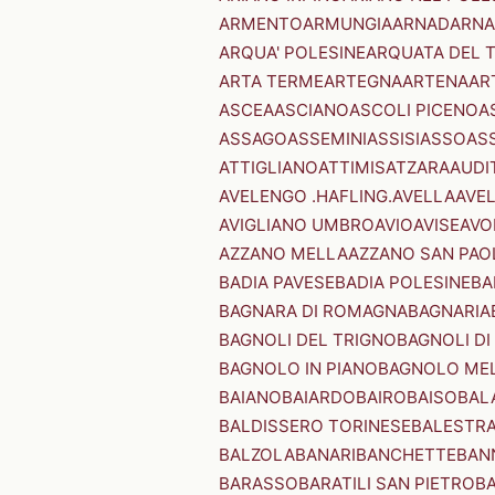
ARMENTO
ARMUNGIA
ARNAD
ARNA
ARQUA' POLESINE
ARQUATA DEL 
ARTA TERME
ARTEGNA
ARTENA
AR
ASCEA
ASCIANO
ASCOLI PICENO
A
ASSAGO
ASSEMINI
ASSISI
ASSO
AS
ATTIGLIANO
ATTIMIS
ATZARA
AUDI
AVELENGO .HAFLING.
AVELLA
AVE
AVIGLIANO UMBRO
AVIO
AVISE
AVO
AZZANO MELLA
AZZANO SAN PAO
BADIA PAVESE
BADIA POLESINE
BA
BAGNARA DI ROMAGNA
BAGNARIA
BAGNOLI DEL TRIGNO
BAGNOLI DI
BAGNOLO IN PIANO
BAGNOLO ME
BAIANO
BAIARDO
BAIRO
BAISO
BAL
BALDISSERO TORINESE
BALESTR
BALZOLA
BANARI
BANCHETTE
BAN
BARASSO
BARATILI SAN PIETRO
B