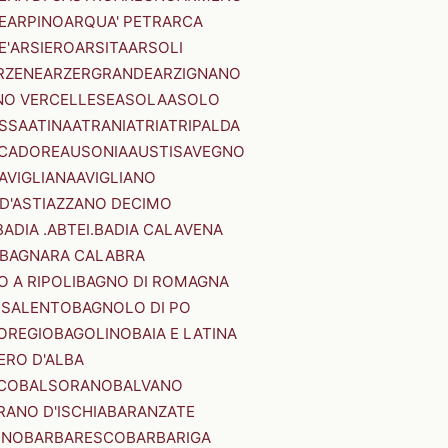
E
ARPINO
ARQUA' PETRARCA
E'
ARSIERO
ARSITA
ARSOLI
RZENE
ARZERGRANDE
ARZIGNANO
NO VERCELLESE
ASOLA
ASOLO
SSA
ATINA
ATRANI
ATRI
ATRIPALDA
 CADORE
AUSONIA
AUSTIS
AVEGNO
AVIGLIANA
AVIGLIANO
D'ASTI
AZZANO DECIMO
BADIA .ABTEI.
BADIA CALAVENA
BAGNARA CALABRA
 A RIPOLI
BAGNO DI ROMAGNA
 SALENTO
BAGNOLO DI PO
OREGIO
BAGOLINO
BAIA E LATINA
ERO D'ALBA
CO
BALSORANO
BALVANO
RANO D'ISCHIA
BARANZATE
INO
BARBARESCO
BARBARIGA