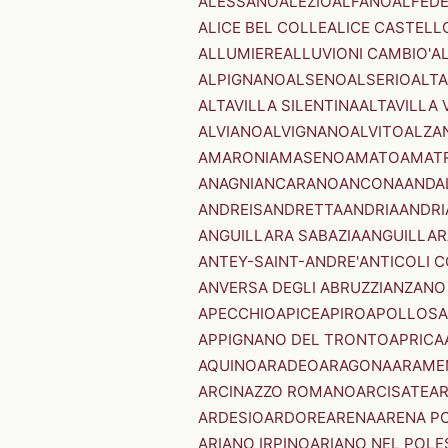
ALESSANO
ALEZIO
ALFANO
ALFED
ALICE BEL COLLE
ALICE CASTELL
ALLUMIERE
ALLUVIONI CAMBIO'
A
ALPIGNANO
ALSENO
ALSERIO
ALT
ALTAVILLA SILENTINA
ALTAVILLA 
ALVIANO
ALVIGNANO
ALVITO
ALZA
AMARONI
AMASENO
AMATO
AMAT
ANAGNI
ANCARANO
ANCONA
ANDA
ANDREIS
ANDRETTA
ANDRIA
ANDRI
ANGUILLARA SABAZIA
ANGUILLAR
ANTEY-SAINT-ANDRE'
ANTICOLI 
ANVERSA DEGLI ABRUZZI
ANZANO
APECCHIO
APICE
APIRO
APOLLOSA
APPIGNANO DEL TRONTO
APRICA
AQUINO
ARADEO
ARAGONA
ARAME
ARCINAZZO ROMANO
ARCISATE
A
ARDESIO
ARDORE
ARENA
ARENA P
ARIANO IRPINO
ARIANO NEL POLE