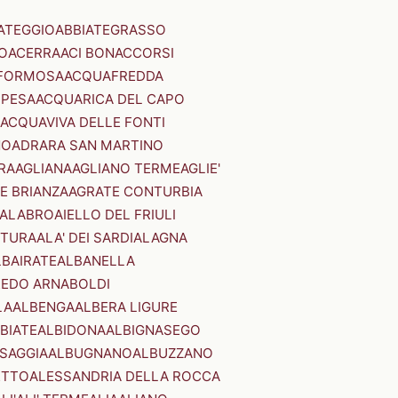
ATEGGIO
ABBIATEGRASSO
O
ACERRA
ACI BONACCORSI
FORMOSA
ACQUAFREDDA
PESA
ACQUARICA DEL CAPO
ACQUAVIVA DELLE FONTI
NO
ADRARA SAN MARTINO
RA
AGLIANA
AGLIANO TERME
AGLIE'
E BRIANZA
AGRATE CONTURBIA
CALABRO
AIELLO DEL FRIULI
STURA
ALA' DEI SARDI
ALAGNA
LBAIRATE
ALBANELLA
EDO ARNABOLDI
LA
ALBENGA
ALBERA LIGURE
BIATE
ALBIDONA
ALBIGNASEGO
SAGGIA
ALBUGNANO
ALBUZZANO
ETTO
ALESSANDRIA DELLA ROCCA