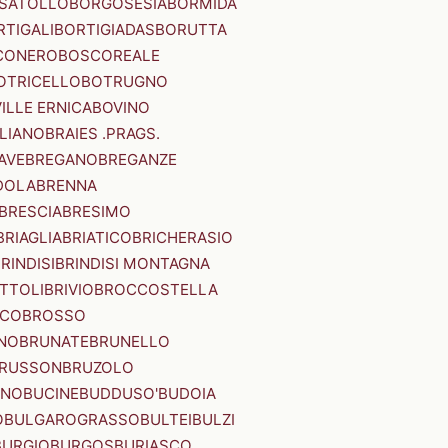
SATOLLO
BORGOSESIA
BORMIDA
RTIGALI
BORTIGIADAS
BORUTTA
CONERO
BOSCOREALE
OTRICELLO
BOTRUGNO
ILLE ERNICA
BOVINO
LIANO
BRAIES .PRAGS.
IAVE
BREGANO
BREGANZE
DOLA
BRENNA
BRESCIA
BRESIMO
BRIAGLIA
BRIATICO
BRICHERASIO
RINDISI
BRINDISI MONTAGNA
ITTOLI
BRIVIO
BROCCOSTELLA
SCO
BROSSO
NO
BRUNATE
BRUNELLO
RUSSON
BRUZOLO
INO
BUCINE
BUDDUSO'
BUDOIA
O
BULGAROGRASSO
BULTEI
BULZI
BURGIO
BURGOS
BURIASCO