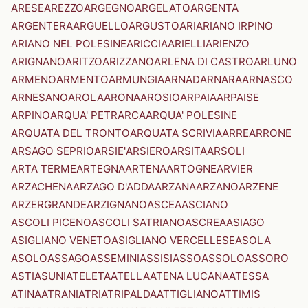
ARESE
AREZZO
ARGEGNO
ARGELATO
ARGENTA
ARGENTERA
ARGUELLO
ARGUSTO
ARI
ARIANO IRPINO
ARIANO NEL POLESINE
ARICCIA
ARIELLI
ARIENZO
ARIGNANO
ARITZO
ARIZZANO
ARLENA DI CASTRO
ARLUNO
ARMENO
ARMENTO
ARMUNGIA
ARNAD
ARNARA
ARNASCO
ARNESANO
AROLA
ARONA
AROSIO
ARPAIA
ARPAISE
ARPINO
ARQUA' PETRARCA
ARQUA' POLESINE
ARQUATA DEL TRONTO
ARQUATA SCRIVIA
ARRE
ARRONE
ARSAGO SEPRIO
ARSIE'
ARSIERO
ARSITA
ARSOLI
ARTA TERME
ARTEGNA
ARTENA
ARTOGNE
ARVIER
ARZACHENA
ARZAGO D'ADDA
ARZANA
ARZANO
ARZENE
ARZERGRANDE
ARZIGNANO
ASCEA
ASCIANO
ASCOLI PICENO
ASCOLI SATRIANO
ASCREA
ASIAGO
ASIGLIANO VENETO
ASIGLIANO VERCELLESE
ASOLA
ASOLO
ASSAGO
ASSEMINI
ASSISI
ASSO
ASSOLO
ASSORO
ASTI
ASUNI
ATELETA
ATELLA
ATENA LUCANA
ATESSA
ATINA
ATRANI
ATRI
ATRIPALDA
ATTIGLIANO
ATTIMIS