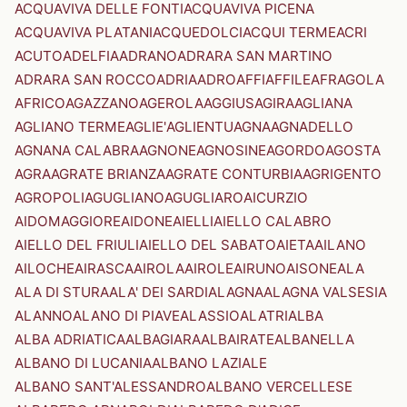
ACQUAVIVA DELLE FONTI
ACQUAVIVA PICENA
ACQUAVIVA PLATANI
ACQUEDOLCI
ACQUI TERME
ACRI
ACUTO
ADELFIA
ADRANO
ADRARA SAN MARTINO
ADRARA SAN ROCCO
ADRIA
ADRO
AFFI
AFFILE
AFRAGOLA
AFRICO
AGAZZANO
AGEROLA
AGGIUS
AGIRA
AGLIANA
AGLIANO TERME
AGLIE'
AGLIENTU
AGNA
AGNADELLO
AGNANA CALABRA
AGNONE
AGNOSINE
AGORDO
AGOSTA
AGRA
AGRATE BRIANZA
AGRATE CONTURBIA
AGRIGENTO
AGROPOLI
AGUGLIANO
AGUGLIARO
AICURZIO
AIDOMAGGIORE
AIDONE
AIELLI
AIELLO CALABRO
AIELLO DEL FRIULI
AIELLO DEL SABATO
AIETA
AILANO
AILOCHE
AIRASCA
AIROLA
AIROLE
AIRUNO
AISONE
ALA
ALA DI STURA
ALA' DEI SARDI
ALAGNA
ALAGNA VALSESIA
ALANNO
ALANO DI PIAVE
ALASSIO
ALATRI
ALBA
ALBA ADRIATICA
ALBAGIARA
ALBAIRATE
ALBANELLA
ALBANO DI LUCANIA
ALBANO LAZIALE
ALBANO SANT'ALESSANDRO
ALBANO VERCELLESE