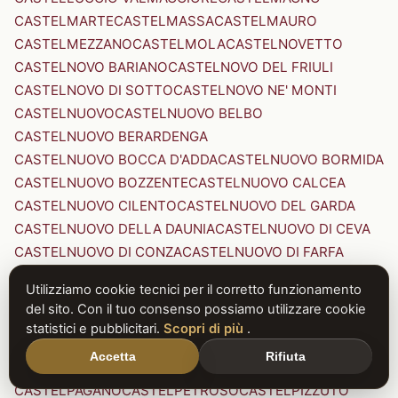
CASTELMARTE
CASTELMASSA
CASTELMAURO
CASTELMEZZANO
CASTELMOLA
CASTELNOVETTO
CASTELNOVO BARIANO
CASTELNOVO DEL FRIULI
CASTELNOVO DI SOTTO
CASTELNOVO NE' MONTI
CASTELNUOVO
CASTELNUOVO BELBO
CASTELNUOVO BERARDENGA
CASTELNUOVO BOCCA D'ADDA
CASTELNUOVO BORMIDA
CASTELNUOVO BOZZENTE
CASTELNUOVO CALCEA
CASTELNUOVO CILENTO
CASTELNUOVO DEL GARDA
CASTELNUOVO DELLA DAUNIA
CASTELNUOVO DI CEVA
CASTELNUOVO DI CONZA
CASTELNUOVO DI FARFA
CASTELNUOVO DI GARFAGNANA
Utilizziamo cookie tecnici per il corretto funzionamento
CASTELNUOVO DI PORTO
CASTELNUOVO DON BOSCO
del sito. Con il tuo consenso possiamo utilizzare cookie
CASTELNUOVO MAGRA
CASTELNUOVO NIGRA
statistici e pubblicitari.
Scopri di più
.
CASTELNUOVO PARANO
CASTELNUOVO RANGONE
Accetta
Rifiuta
CASTELNUOVO SCRIVIA
CASTELNUOVO VAL DI CECINA
CASTELPAGANO
CASTELPETROSO
CASTELPIZZUTO