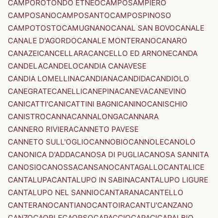
CAMPOROTONDO ETNEO
CAMPOSAMPIERO
CAMPOSANO
CAMPOSANTO
CAMPOSPINOSO
CAMPOTOSTO
CAMUGNANO
CANAL SAN BOVO
CANALE
CANALE D'AGORDO
CANALE MONTERANO
CANARO
CANAZEI
CANCELLARA
CANCELLO ED ARNONE
CANDA
CANDELA
CANDELO
CANDIA CANAVESE
CANDIA LOMELLINA
CANDIANA
CANDIDA
CANDIOLO
CANEGRATE
CANELLI
CANEPINA
CANEVA
CANEVINO
CANICATTI'
CANICATTINI BAGNI
CANINO
CANISCHIO
CANISTRO
CANNA
CANNALONGA
CANNARA
CANNERO RIVIERA
CANNETO PAVESE
CANNETO SULL'OGLIO
CANNOBIO
CANNOLE
CANOLO
CANONICA D'ADDA
CANOSA DI PUGLIA
CANOSA SANNITA
CANOSIO
CANOSSA
CANSANO
CANTAGALLO
CANTALICE
CANTALUPA
CANTALUPO IN SABINA
CANTALUPO LIGURE
CANTALUPO NEL SANNIO
CANTARANA
CANTELLO
CANTERANO
CANTIANO
CANTOIRA
CANTU'
CANZANO
CANZO
CAORLE
CAORSO
CAPACCIO
CAPACI
CAPALBIO