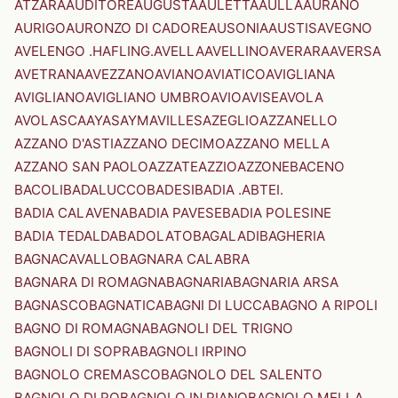
ATZARA
AUDITORE
AUGUSTA
AULETTA
AULLA
AURANO
AURIGO
AURONZO DI CADORE
AUSONIA
AUSTIS
AVEGNO
AVELENGO .HAFLING.
AVELLA
AVELLINO
AVERARA
AVERSA
AVETRANA
AVEZZANO
AVIANO
AVIATICO
AVIGLIANA
AVIGLIANO
AVIGLIANO UMBRO
AVIO
AVISE
AVOLA
AVOLASCA
AYAS
AYMAVILLES
AZEGLIO
AZZANELLO
AZZANO D'ASTI
AZZANO DECIMO
AZZANO MELLA
AZZANO SAN PAOLO
AZZATE
AZZIO
AZZONE
BACENO
BACOLI
BADALUCCO
BADESI
BADIA .ABTEI.
BADIA CALAVENA
BADIA PAVESE
BADIA POLESINE
BADIA TEDALDA
BADOLATO
BAGALADI
BAGHERIA
BAGNACAVALLO
BAGNARA CALABRA
BAGNARA DI ROMAGNA
BAGNARIA
BAGNARIA ARSA
BAGNASCO
BAGNATICA
BAGNI DI LUCCA
BAGNO A RIPOLI
BAGNO DI ROMAGNA
BAGNOLI DEL TRIGNO
BAGNOLI DI SOPRA
BAGNOLI IRPINO
BAGNOLO CREMASCO
BAGNOLO DEL SALENTO
BAGNOLO DI PO
BAGNOLO IN PIANO
BAGNOLO MELLA