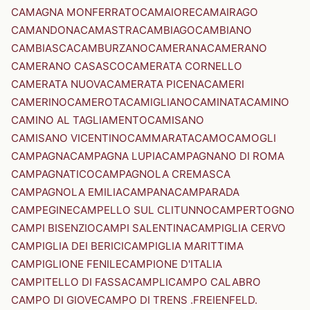
CAMAGNA MONFERRATO
CAMAIORE
CAMAIRAGO
CAMANDONA
CAMASTRA
CAMBIAGO
CAMBIANO
CAMBIASCA
CAMBURZANO
CAMERANA
CAMERANO
CAMERANO CASASCO
CAMERATA CORNELLO
CAMERATA NUOVA
CAMERATA PICENA
CAMERI
CAMERINO
CAMEROTA
CAMIGLIANO
CAMINATA
CAMINO
CAMINO AL TAGLIAMENTO
CAMISANO
CAMISANO VICENTINO
CAMMARATA
CAMO
CAMOGLI
CAMPAGNA
CAMPAGNA LUPIA
CAMPAGNANO DI ROMA
CAMPAGNATICO
CAMPAGNOLA CREMASCA
CAMPAGNOLA EMILIA
CAMPANA
CAMPARADA
CAMPEGINE
CAMPELLO SUL CLITUNNO
CAMPERTOGNO
CAMPI BISENZIO
CAMPI SALENTINA
CAMPIGLIA CERVO
CAMPIGLIA DEI BERICI
CAMPIGLIA MARITTIMA
CAMPIGLIONE FENILE
CAMPIONE D'ITALIA
CAMPITELLO DI FASSA
CAMPLI
CAMPO CALABRO
CAMPO DI GIOVE
CAMPO DI TRENS .FREIENFELD.