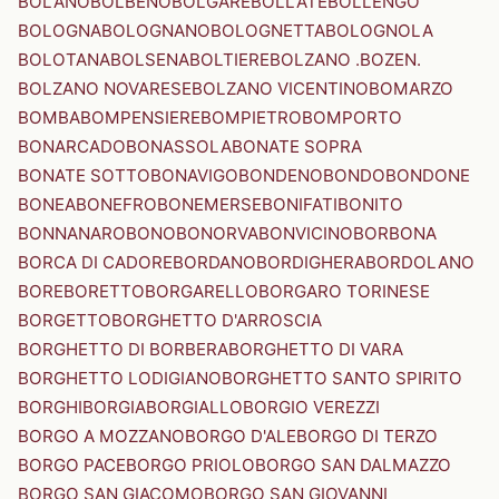
BOLANO
BOLBENO
BOLGARE
BOLLATE
BOLLENGO
BOLOGNA
BOLOGNANO
BOLOGNETTA
BOLOGNOLA
BOLOTANA
BOLSENA
BOLTIERE
BOLZANO .BOZEN.
BOLZANO NOVARESE
BOLZANO VICENTINO
BOMARZO
BOMBA
BOMPENSIERE
BOMPIETRO
BOMPORTO
BONARCADO
BONASSOLA
BONATE SOPRA
BONATE SOTTO
BONAVIGO
BONDENO
BONDO
BONDONE
BONEA
BONEFRO
BONEMERSE
BONIFATI
BONITO
BONNANARO
BONO
BONORVA
BONVICINO
BORBONA
BORCA DI CADORE
BORDANO
BORDIGHERA
BORDOLANO
BORE
BORETTO
BORGARELLO
BORGARO TORINESE
BORGETTO
BORGHETTO D'ARROSCIA
BORGHETTO DI BORBERA
BORGHETTO DI VARA
BORGHETTO LODIGIANO
BORGHETTO SANTO SPIRITO
BORGHI
BORGIA
BORGIALLO
BORGIO VEREZZI
BORGO A MOZZANO
BORGO D'ALE
BORGO DI TERZO
BORGO PACE
BORGO PRIOLO
BORGO SAN DALMAZZO
BORGO SAN GIACOMO
BORGO SAN GIOVANNI