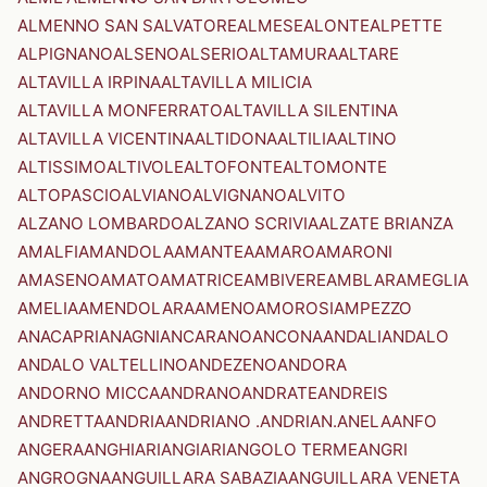
ALMENNO SAN SALVATORE
ALMESE
ALONTE
ALPETTE
ALPIGNANO
ALSENO
ALSERIO
ALTAMURA
ALTARE
ALTAVILLA IRPINA
ALTAVILLA MILICIA
ALTAVILLA MONFERRATO
ALTAVILLA SILENTINA
ALTAVILLA VICENTINA
ALTIDONA
ALTILIA
ALTINO
ALTISSIMO
ALTIVOLE
ALTOFONTE
ALTOMONTE
ALTOPASCIO
ALVIANO
ALVIGNANO
ALVITO
ALZANO LOMBARDO
ALZANO SCRIVIA
ALZATE BRIANZA
AMALFI
AMANDOLA
AMANTEA
AMARO
AMARONI
AMASENO
AMATO
AMATRICE
AMBIVERE
AMBLAR
AMEGLIA
AMELIA
AMENDOLARA
AMENO
AMOROSI
AMPEZZO
ANACAPRI
ANAGNI
ANCARANO
ANCONA
ANDALI
ANDALO
ANDALO VALTELLINO
ANDEZENO
ANDORA
ANDORNO MICCA
ANDRANO
ANDRATE
ANDREIS
ANDRETTA
ANDRIA
ANDRIANO .ANDRIAN.
ANELA
ANFO
ANGERA
ANGHIARI
ANGIARI
ANGOLO TERME
ANGRI
ANGROGNA
ANGUILLARA SABAZIA
ANGUILLARA VENETA