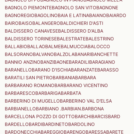
BAGNOLO PIEMONTE
BAGNOLO SAN VITO
BAGNONE
BAGNOREGIO
BAGOLINO
BAIA E LATINA
BAIANO
BAIARDO
BAIRO
BAISO
BALANGERO
BALDICHIERI D'ASTI
BALDISSERO CANAVESE
BALDISSERO D'ALBA
BALDISSERO TORINESE
BALESTRATE
BALESTRINO
BALLABIO
BALLAO
BALME
BALMUCCIA
BALOCCO
BALSORANO
BALVANO
BALZOLA
BANARI
BANCHETTE
BANNIO ANZINO
BANZI
BAONE
BARADILI
BARAGIANO
BARANELLO
BARANO D'ISCHIA
BARANZATE
BARASSO
BARATILI SAN PIETRO
BARBANIA
BARBARA
BARBARANO ROMANO
BARBARANO VICENTINO
BARBARESCO
BARBARIGA
BARBATA
BARBERINO DI MUGELLO
BARBERINO VAL D'ELSA
BARBIANELLO
BARBIANO .BARBIAN.
BARBONA
BARCELLONA POZZO DI GOTTO
BARCHI
BARCIS
BARD
BARDELLO
BARDI
BARDINETO
BARDOLINO
BARDONECCHIA
BAREGGIO
BARENGO
BARESSA
BARETE