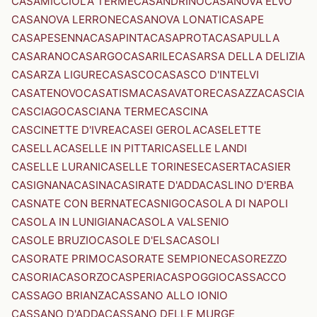
CASAMICCIOLA TERME
CASANDRINO
CASANOVA ELVO
CASANOVA LERRONE
CASANOVA LONATI
CASAPE
CASAPESENNA
CASAPINTA
CASAPROTA
CASAPULLA
CASARANO
CASARGO
CASARILE
CASARSA DELLA DELIZIA
CASARZA LIGURE
CASASCO
CASASCO D'INTELVI
CASATENOVO
CASATISMA
CASAVATORE
CASAZZA
CASCIA
CASCIAGO
CASCIANA TERME
CASCINA
CASCINETTE D'IVREA
CASEI GEROLA
CASELETTE
CASELLA
CASELLE IN PITTARI
CASELLE LANDI
CASELLE LURANI
CASELLE TORINESE
CASERTA
CASIER
CASIGNANA
CASINA
CASIRATE D'ADDA
CASLINO D'ERBA
CASNATE CON BERNATE
CASNIGO
CASOLA DI NAPOLI
CASOLA IN LUNIGIANA
CASOLA VALSENIO
CASOLE BRUZIO
CASOLE D'ELSA
CASOLI
CASORATE PRIMO
CASORATE SEMPIONE
CASOREZZO
CASORIA
CASORZO
CASPERIA
CASPOGGIO
CASSACCO
CASSAGO BRIANZA
CASSANO ALLO IONIO
CASSANO D'ADDA
CASSANO DELLE MURGE