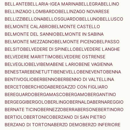
BELLANTE
BELLARIA-IGEA MARINA
BELLEGRA
BELLINO
BELLINZAGO LOMBARDO
BELLINZAGO NOVARESE
BELLIZZI
BELLONA
BELLOSGUARDO
BELLUNO
BELLUSCO
BELMONTE CALABRO
BELMONTE CASTELLO
BELMONTE DEL SANNIO
BELMONTE IN SABINA
BELMONTE MEZZAGNO
BELMONTE PICENO
BELPASSO
BELSITO
BELVEDERE DI SPINELLO
BELVEDERE LANGHE
BELVEDERE MARITTIMO
BELVEDERE OSTRENSE
BELVEGLIO
BELVI
BEMA
BENE LARIO
BENE VAGIENNA
BENESTARE
BENETUTTI
BENEVELLO
BENEVENTO
BENNA
BENTIVOGLIO
BERBENNO
BERBENNO DI VALTELLINA
BERCETO
BERCHIDDA
BEREGAZZO CON FIGLIARO
BEREGUARDO
BERGAMASCO
BERGAMO
BERGANTINO
BERGEGGI
BERGOLO
BERLINGO
BERNALDA
BERNAREGGIO
BERNATE TICINO
BERNEZZO
BERRA
BERSONE
BERTINORO
BERTIOLO
BERTONICO
BERZANO DI SAN PIETRO
BERZANO DI TORTONA
BERZO DEMO
BERZO INFERIORE