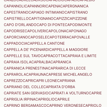
CAPANNOLI
CAPANNORI
CAPENA
CAPERGNANICA
CAPESTRANO
CAPIAGO INTIMIANO
CAPISTRANO
CAPISTRELLO
CAPITIGNANO
CAPIZZI
CAPIZZONE
CAPO D'ORLANDO
CAPO DI PONTE
CAPODIMONTE
CAPODRISE
CAPOLIVERI
CAPOLONA
CAPONAGO
CAPORCIANO
CAPOSELE
CAPOTERRA
CAPOVALLE
CAPPADOCIA
CAPPELLA CANTONE
CAPPELLA DE' PICENARDI
CAPPELLA MAGGIORE
CAPPELLE SUL TAVO
CAPRACOTTA
CAPRAIA E LIMITE
CAPRAIA ISOLA
CAPRALBA
CAPRANICA
CAPRANICA PRENESTINA
CAPRARICA DI LECCE
CAPRAROLA
CAPRAUNA
CAPRESE MICHELANGELO
CAPREZZO
CAPRI
CAPRI LEONE
CAPRIANA
CAPRIANO DEL COLLE
CAPRIATA D'ORBA
CAPRIATE SAN GERVASIO
CAPRIATI A VOLTURNO
CAPRIE
CAPRIGLIA IRPINA
CAPRIGLIO
CAPRILE
CAPRINO BERGAMASCO
CAPRINO VERONESE
CAPRIOLO