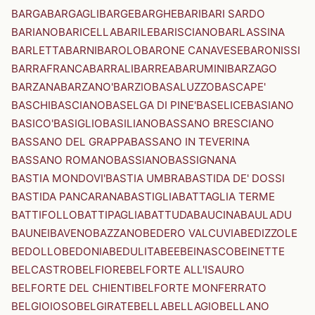
BARGA
BARGAGLI
BARGE
BARGHE
BARI
BARI SARDO
BARIANO
BARICELLA
BARILE
BARISCIANO
BARLASSINA
BARLETTA
BARNI
BAROLO
BARONE CANAVESE
BARONISSI
BARRAFRANCA
BARRALI
BARREA
BARUMINI
BARZAGO
BARZANA
BARZANO'
BARZIO
BASALUZZO
BASCAPE'
BASCHI
BASCIANO
BASELGA DI PINE'
BASELICE
BASIANO
BASICO'
BASIGLIO
BASILIANO
BASSANO BRESCIANO
BASSANO DEL GRAPPA
BASSANO IN TEVERINA
BASSANO ROMANO
BASSIANO
BASSIGNANA
BASTIA MONDOVI'
BASTIA UMBRA
BASTIDA DE' DOSSI
BASTIDA PANCARANA
BASTIGLIA
BATTAGLIA TERME
BATTIFOLLO
BATTIPAGLIA
BATTUDA
BAUCINA
BAULADU
BAUNEI
BAVENO
BAZZANO
BEDERO VALCUVIA
BEDIZZOLE
BEDOLLO
BEDONIA
BEDULITA
BEE
BEINASCO
BEINETTE
BELCASTRO
BELFIORE
BELFORTE ALL'ISAURO
BELFORTE DEL CHIENTI
BELFORTE MONFERRATO
BELGIOIOSO
BELGIRATE
BELLA
BELLAGIO
BELLANO