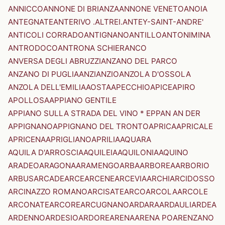
ANNICCO
ANNONE DI BRIANZA
ANNONE VENETO
ANOIA
ANTEGNATE
ANTERIVO .ALTREI.
ANTEY-SAINT-ANDRE'
ANTICOLI CORRADO
ANTIGNANO
ANTILLO
ANTONIMINA
ANTRODOCO
ANTRONA SCHIERANCO
ANVERSA DEGLI ABRUZZI
ANZANO DEL PARCO
ANZANO DI PUGLIA
ANZI
ANZIO
ANZOLA D'OSSOLA
ANZOLA DELL'EMILIA
AOSTA
APECCHIO
APICE
APIRO
APOLLOSA
APPIANO GENTILE
APPIANO SULLA STRADA DEL VINO * EPPAN AN DER
APPIGNANO
APPIGNANO DEL TRONTO
APRICA
APRICALE
APRICENA
APRIGLIANO
APRILIA
AQUARA
AQUILA D'ARROSCIA
AQUILEIA
AQUILONIA
AQUINO
ARADEO
ARAGONA
ARAMENGO
ARBA
ARBOREA
ARBORIO
ARBUS
ARCADE
ARCE
ARCENE
ARCEVIA
ARCHI
ARCIDOSSO
ARCINAZZO ROMANO
ARCISATE
ARCO
ARCOLA
ARCOLE
ARCONATE
ARCORE
ARCUGNANO
ARDARA
ARDAULI
ARDEA
ARDENNO
ARDESIO
ARDORE
ARENA
ARENA PO
ARENZANO