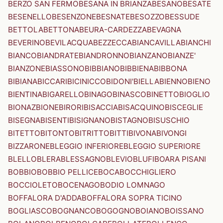
BERZO SAN FERMO
BESANA IN BRIANZA
BESANO
BESATE
BESENELLO
BESENZONE
BESNATE
BESOZZO
BESSUDE
BETTOLA
BETTONA
BEURA-CARDEZZA
BEVAGNA
BEVERINO
BEVILACQUA
BEZZECCA
BIANCAVILLA
BIANCHI
BIANCO
BIANDRATE
BIANDRONNO
BIANZANO
BIANZE'
BIANZONE
BIASSONO
BIBBIANO
BIBBIENA
BIBBONA
BIBIANA
BICCARI
BICINICCO
BIDONI'
BIELLA
BIENNO
BIENO
BIENTINA
BIGARELLO
BINAGO
BINASCO
BINETTO
BIOGLIO
BIONAZ
BIONE
BIRORI
BISACCIA
BISACQUINO
BISCEGLIE
BISEGNA
BISENTI
BISIGNANO
BISTAGNO
BISUSCHIO
BITETTO
BITONTO
BITRITTO
BITTI
BIVONA
BIVONGI
BIZZARONE
BLEGGIO INFERIORE
BLEGGIO SUPERIORE
BLELLO
BLERA
BLESSAGNO
BLEVIO
BLUFI
BOARA PISANI
BOBBIO
BOBBIO PELLICE
BOCA
BOCCHIGLIERO
BOCCIOLETO
BOCENAGO
BODIO LOMNAGO
BOFFALORA D'ADDA
BOFFALORA SOPRA TICINO
BOGLIASCO
BOGNANCO
BOGOGNO
BOIANO
BOISSANO