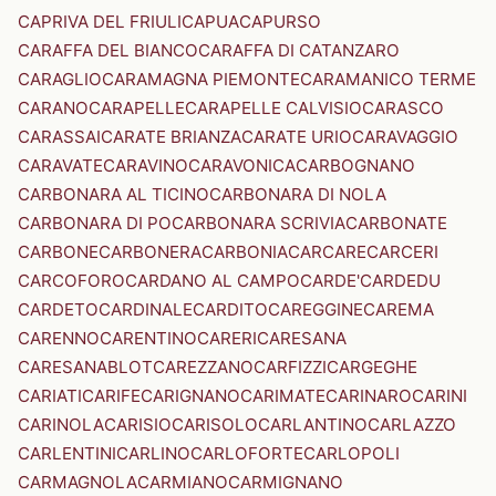
CAPRIVA DEL FRIULI
CAPUA
CAPURSO
CARAFFA DEL BIANCO
CARAFFA DI CATANZARO
CARAGLIO
CARAMAGNA PIEMONTE
CARAMANICO TERME
CARANO
CARAPELLE
CARAPELLE CALVISIO
CARASCO
CARASSAI
CARATE BRIANZA
CARATE URIO
CARAVAGGIO
CARAVATE
CARAVINO
CARAVONICA
CARBOGNANO
CARBONARA AL TICINO
CARBONARA DI NOLA
CARBONARA DI PO
CARBONARA SCRIVIA
CARBONATE
CARBONE
CARBONERA
CARBONIA
CARCARE
CARCERI
CARCOFORO
CARDANO AL CAMPO
CARDE'
CARDEDU
CARDETO
CARDINALE
CARDITO
CAREGGINE
CAREMA
CARENNO
CARENTINO
CARERI
CARESANA
CARESANABLOT
CAREZZANO
CARFIZZI
CARGEGHE
CARIATI
CARIFE
CARIGNANO
CARIMATE
CARINARO
CARINI
CARINOLA
CARISIO
CARISOLO
CARLANTINO
CARLAZZO
CARLENTINI
CARLINO
CARLOFORTE
CARLOPOLI
CARMAGNOLA
CARMIANO
CARMIGNANO