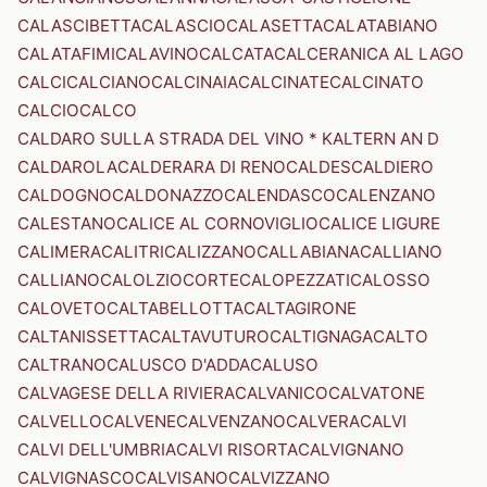
CALASCIBETTA
CALASCIO
CALASETTA
CALATABIANO
CALATAFIMI
CALAVINO
CALCATA
CALCERANICA AL LAGO
CALCI
CALCIANO
CALCINAIA
CALCINATE
CALCINATO
CALCIO
CALCO
CALDARO SULLA STRADA DEL VINO * KALTERN AN D
CALDAROLA
CALDERARA DI RENO
CALDES
CALDIERO
CALDOGNO
CALDONAZZO
CALENDASCO
CALENZANO
CALESTANO
CALICE AL CORNOVIGLIO
CALICE LIGURE
CALIMERA
CALITRI
CALIZZANO
CALLABIANA
CALLIANO
CALLIANO
CALOLZIOCORTE
CALOPEZZATI
CALOSSO
CALOVETO
CALTABELLOTTA
CALTAGIRONE
CALTANISSETTA
CALTAVUTURO
CALTIGNAGA
CALTO
CALTRANO
CALUSCO D'ADDA
CALUSO
CALVAGESE DELLA RIVIERA
CALVANICO
CALVATONE
CALVELLO
CALVENE
CALVENZANO
CALVERA
CALVI
CALVI DELL'UMBRIA
CALVI RISORTA
CALVIGNANO
CALVIGNASCO
CALVISANO
CALVIZZANO