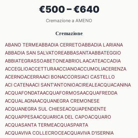
€500 – €640
Cremazione a AMENO
Cremazione
ABANO TERME
ABBADIA CERRETO
ABBADIA LARIANA
ABBADIA SAN SALVATORE
ABBASANTA
ABBATEGGIO
ABBIATEGRASSO
ABETONE
ABRIOLA
ACATE
ACCADIA
ACCEGLIO
ACCETTURA
ACCIANO
ACCUMOLI
ACERENZA
ACERNO
ACERRA
ACI BONACCORSI
ACI CASTELLO
ACI CATENA
ACI SANT'ANTONIO
ACIREALE
ACQUACANINA
ACQUAFONDATA
ACQUAFORMOSA
ACQUAFREDDA
ACQUALAGNA
ACQUANEGRA CREMONESE
ACQUANEGRA SUL CHIESE
ACQUAPENDENTE
ACQUAPPESA
ACQUARICA DEL CAPO
ACQUARO
ACQUASANTA TERME
ACQUASPARTA
ACQUAVIVA COLLECROCE
ACQUAVIVA D'ISERNIA