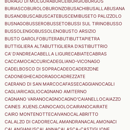
BURAGO DI MOLGORA
BURCEI
BURGIO
BURGOS
BURIASCO
BUROLO
BURONZO
BUSACHI
BUSALLA
BUSANA
BUSANO
BUSCA
BUSCATE
BUSCEMI
BUSETO PALIZZOLO
BUSNAGO
BUSSERO
BUSSETO
BUSSI SUL TIRINO
BUSSO
BUSSOLENGO
BUSSOLENO
BUSTO ARSIZIO
BUSTO GAROLFO
BUTERA
BUTI
BUTTAPIETRA
BUTTIGLIERA ALTA
BUTTIGLIERA D'ASTI
BUTTRIO
CA' D'ANDREA
CABELLA LIGURE
CABIATE
CABRAS
CACCAMO
CACCURI
CADEGLIANO-VICONAGO
CADELBOSCO DI SOPRA
CADEO
CADERZONE
CADONEGHE
CADORAGO
CADREZZATE
CAERANO DI SAN MARCO
CAFASSE
CAGGIANO
CAGLI
CAGLIARI
CAGLIO
CAGNANO AMITERNO
CAGNANO VARANO
CAGNO
CAGNO'
CAIANELLO
CAIAZZO
CAINES .KUENS.
CAINO
CAIOLO
CAIRANO
CAIRATE
CAIRO MONTENOTTE
CAIVANO
CALABRITTO
CALALZO DI CADORE
CALAMANDRANA
CALAMONACI
CALANGIANUS
CALANNA
CALASCA-CASTIGLIONE