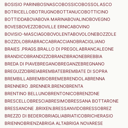
BOSISIO PARINI
BOSNASCO
BOSSICO
BOSSOLASCO
BOTRICELLO
BOTRUGNO
BOTTANUCO
BOTTICINO
BOTTIDDA
BOVA
BOVA MARINA
BOVALINO
BOVEGNO
BOVES
BOVEZZO
BOVILLE ERNICA
BOVINO
BOVISIO-MASCIAGO
BOVOLENTA
BOVOLONE
BOZZOLE
BOZZOLO
BRA
BRACCA
BRACCIANO
BRACIGLIANO
BRAIES .PRAGS.
BRALLO DI PREGOLA
BRANCALEONE
BRANDICO
BRANDIZZO
BRANZI
BRAONE
BREBBIA
BREDA DI PIAVE
BREGANO
BREGANZE
BREGNANO
BREGUZZO
BREIA
BREMBATE
BREMBATE DI SOPRA
BREMBILLA
BREMBIO
BREME
BRENDOLA
BRENNA
BRENNERO .BRENNER.
BRENO
BRENTA
BRENTINO BELLUNO
BRENTONICO
BRENZONE
BRESCELLO
BRESCIA
BRESIMO
BRESSANA BOTTARONE
BRESSANONE .BRIXEN.
BRESSANVIDO
BRESSO
BREZ
BREZZO DI BEDERO
BRIAGLIA
BRIATICO
BRICHERASIO
BRIENNO
BRIENZA
BRIGA ALTA
BRIGA NOVARESE