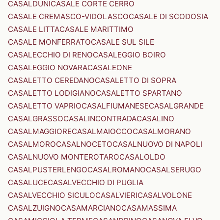
CASALDUNI
CASALE CORTE CERRO
CASALE CREMASCO-VIDOLASCO
CASALE DI SCODOSIA
CASALE LITTA
CASALE MARITTIMO
CASALE MONFERRATO
CASALE SUL SILE
CASALECCHIO DI RENO
CASALEGGIO BOIRO
CASALEGGIO NOVARA
CASALEONE
CASALETTO CEREDANO
CASALETTO DI SOPRA
CASALETTO LODIGIANO
CASALETTO SPARTANO
CASALETTO VAPRIO
CASALFIUMANESE
CASALGRANDE
CASALGRASSO
CASALINCONTRADA
CASALINO
CASALMAGGIORE
CASALMAIOCCO
CASALMORANO
CASALMORO
CASALNOCETO
CASALNUOVO DI NAPOLI
CASALNUOVO MONTEROTARO
CASALOLDO
CASALPUSTERLENGO
CASALROMANO
CASALSERUGO
CASALUCE
CASALVECCHIO DI PUGLIA
CASALVECCHIO SICULO
CASALVIERI
CASALVOLONE
CASALZUIGNO
CASAMARCIANO
CASAMASSIMA