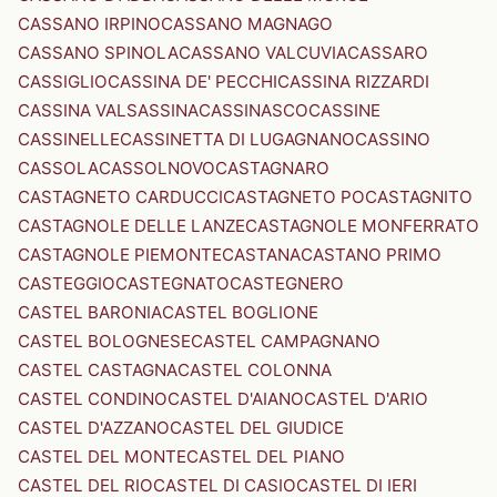
CASSANO IRPINO
CASSANO MAGNAGO
CASSANO SPINOLA
CASSANO VALCUVIA
CASSARO
CASSIGLIO
CASSINA DE' PECCHI
CASSINA RIZZARDI
CASSINA VALSASSINA
CASSINASCO
CASSINE
CASSINELLE
CASSINETTA DI LUGAGNANO
CASSINO
CASSOLA
CASSOLNOVO
CASTAGNARO
CASTAGNETO CARDUCCI
CASTAGNETO PO
CASTAGNITO
CASTAGNOLE DELLE LANZE
CASTAGNOLE MONFERRATO
CASTAGNOLE PIEMONTE
CASTANA
CASTANO PRIMO
CASTEGGIO
CASTEGNATO
CASTEGNERO
CASTEL BARONIA
CASTEL BOGLIONE
CASTEL BOLOGNESE
CASTEL CAMPAGNANO
CASTEL CASTAGNA
CASTEL COLONNA
CASTEL CONDINO
CASTEL D'AIANO
CASTEL D'ARIO
CASTEL D'AZZANO
CASTEL DEL GIUDICE
CASTEL DEL MONTE
CASTEL DEL PIANO
CASTEL DEL RIO
CASTEL DI CASIO
CASTEL DI IERI