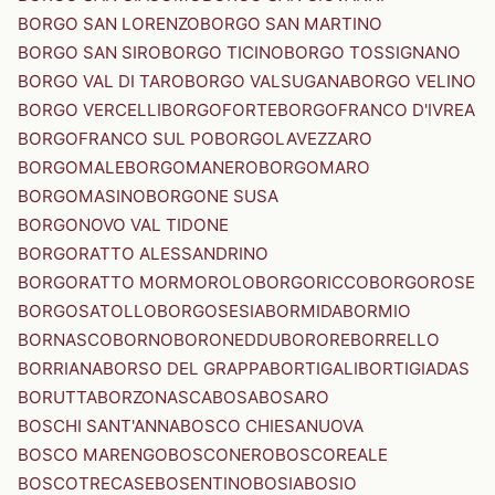
BORGO SAN LORENZO
BORGO SAN MARTINO
BORGO SAN SIRO
BORGO TICINO
BORGO TOSSIGNANO
BORGO VAL DI TARO
BORGO VALSUGANA
BORGO VELINO
BORGO VERCELLI
BORGOFORTE
BORGOFRANCO D'IVREA
BORGOFRANCO SUL PO
BORGOLAVEZZARO
BORGOMALE
BORGOMANERO
BORGOMARO
BORGOMASINO
BORGONE SUSA
BORGONOVO VAL TIDONE
BORGORATTO ALESSANDRINO
BORGORATTO MORMOROLO
BORGORICCO
BORGOROSE
BORGOSATOLLO
BORGOSESIA
BORMIDA
BORMIO
BORNASCO
BORNO
BORONEDDU
BORORE
BORRELLO
BORRIANA
BORSO DEL GRAPPA
BORTIGALI
BORTIGIADAS
BORUTTA
BORZONASCA
BOSA
BOSARO
BOSCHI SANT'ANNA
BOSCO CHIESANUOVA
BOSCO MARENGO
BOSCONERO
BOSCOREALE
BOSCOTRECASE
BOSENTINO
BOSIA
BOSIO