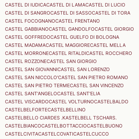
CASTEL DI IUDICA
CASTEL DI LAMA
CASTEL DI LUCIO
CASTEL DI SANGRO
CASTEL DI SASSO
CASTEL DI TORA
CASTEL FOCOGNANO
CASTEL FRENTANO
CASTEL GABBIANO
CASTEL GANDOLFO
CASTEL GIORGIO
CASTEL GOFFREDO
CASTEL GUELFO DI BOLOGNA
CASTEL MADAMA
CASTEL MAGGIORE
CASTEL MELLA
CASTEL MORRONE
CASTEL RITALDI
CASTEL ROCCHERO
CASTEL ROZZONE
CASTEL SAN GIORGIO
CASTEL SAN GIOVANNI
CASTEL SAN LORENZO
CASTEL SAN NICCOLO'
CASTEL SAN PIETRO ROMANO
CASTEL SAN PIETRO TERME
CASTEL SAN VINCENZO
CASTEL SANT'ANGELO
CASTEL SANT'ELIA
CASTEL VISCARDO
CASTEL VOLTURNO
CASTELBALDO
CASTELBELFORTE
CASTELBELLINO
CASTELBELLO CIARDES .KASTELBELL TSCHARS.
CASTELBIANCO
CASTELBOTTACCIO
CASTELBUONO
CASTELCIVITA
CASTELCOVATI
CASTELCUCCO