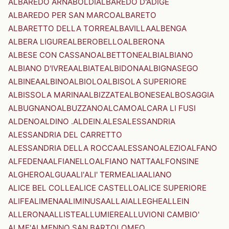
ALBAREDO ARNABOLDI
ALBAREDO D'ADIGE
ALBAREDO PER SAN MARCO
ALBARETO
ALBARETTO DELLA TORRE
ALBAVILLA
ALBENGA
ALBERA LIGURE
ALBEROBELLO
ALBERONA
ALBESE CON CASSANO
ALBETTONE
ALBI
ALBIANO
ALBIANO D'IVREA
ALBIATE
ALBIDONA
ALBIGNASEGO
ALBINEA
ALBINO
ALBIOLO
ALBISOLA SUPERIORE
ALBISSOLA MARINA
ALBIZZATE
ALBONESE
ALBOSAGGIA
ALBUGNANO
ALBUZZANO
ALCAMO
ALCARA LI FUSI
ALDENO
ALDINO .ALDEIN.
ALES
ALESSANDRIA
ALESSANDRIA DEL CARRETTO
ALESSANDRIA DELLA ROCCA
ALESSANO
ALEZIO
ALFANO
ALFEDENA
ALFIANELLO
ALFIANO NATTA
ALFONSINE
ALGHERO
ALGUA
ALI'
ALI' TERME
ALIA
ALIANO
ALICE BEL COLLE
ALICE CASTELLO
ALICE SUPERIORE
ALIFE
ALIMENA
ALIMINUSA
ALLAI
ALLEGHE
ALLEIN
ALLERONA
ALLISTE
ALLUMIERE
ALLUVIONI CAMBIO'
ALME'
ALMENNO SAN BARTOLOMEO