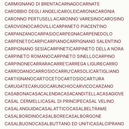
CARMIGNANO DI BRENTA
CARNAGO
CARNATE
CAROBBIO DEGLI ANGELI
CAROLEI
CARONA
CARONIA
CARONNO PERTUSELLA
CARONNO VARESINO
CAROSINO
CAROVIGNO
CAROVILLI
CARPANETO PIACENTINO
CARPANZANO
CARPASIO
CARPEGNA
CARPENEDOLO
CARPENETO
CARPI
CARPIANO
CARPIGNANO SALENTINO
CARPIGNANO SESIA
CARPINETI
CARPINETO DELLA NORA
CARPINETO ROMANO
CARPINETO SINELLO
CARPINO
CARPINONE
CARRARA
CARRE'
CARREGA LIGURE
CARRO
CARRODANO
CARROSIO
CARRU'
CARSOLI
CARTIGLIANO
CARTIGNANO
CARTOCETO
CARTOSIO
CARTURA
CARUGATE
CARUGO
CARUNCHIO
CARVICO
CARZANO
CASABONA
CASACALENDA
CASACANDITELLA
CASAGIOVE
CASAL CERMELLI
CASAL DI PRINCIPE
CASAL VELINO
CASALANGUIDA
CASALATTICO
CASALBELTRAME
CASALBORDINO
CASALBORE
CASALBORGONE
CASALBUONO
CASALBUTTANO ED UNITI
CASALCIPRANO