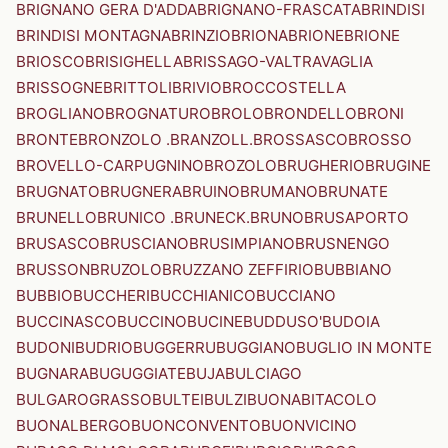
BRIGNANO GERA D'ADDA
BRIGNANO-FRASCATA
BRINDISI
BRINDISI MONTAGNA
BRINZIO
BRIONA
BRIONE
BRIONE
BRIOSCO
BRISIGHELLA
BRISSAGO-VALTRAVAGLIA
BRISSOGNE
BRITTOLI
BRIVIO
BROCCOSTELLA
BROGLIANO
BROGNATURO
BROLO
BRONDELLO
BRONI
BRONTE
BRONZOLO .BRANZOLL.
BROSSASCO
BROSSO
BROVELLO-CARPUGNINO
BROZOLO
BRUGHERIO
BRUGINE
BRUGNATO
BRUGNERA
BRUINO
BRUMANO
BRUNATE
BRUNELLO
BRUNICO .BRUNECK.
BRUNO
BRUSAPORTO
BRUSASCO
BRUSCIANO
BRUSIMPIANO
BRUSNENGO
BRUSSON
BRUZOLO
BRUZZANO ZEFFIRIO
BUBBIANO
BUBBIO
BUCCHERI
BUCCHIANICO
BUCCIANO
BUCCINASCO
BUCCINO
BUCINE
BUDDUSO'
BUDOIA
BUDONI
BUDRIO
BUGGERRU
BUGGIANO
BUGLIO IN MONTE
BUGNARA
BUGUGGIATE
BUJA
BULCIAGO
BULGAROGRASSO
BULTEI
BULZI
BUONABITACOLO
BUONALBERGO
BUONCONVENTO
BUONVICINO