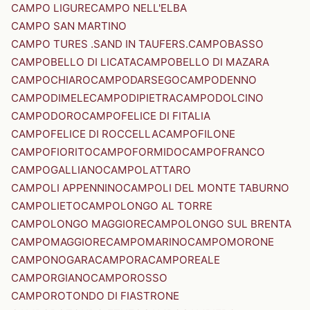
CAMPO LIGURE
CAMPO NELL'ELBA
CAMPO SAN MARTINO
CAMPO TURES .SAND IN TAUFERS.
CAMPOBASSO
CAMPOBELLO DI LICATA
CAMPOBELLO DI MAZARA
CAMPOCHIARO
CAMPODARSEGO
CAMPODENNO
CAMPODIMELE
CAMPODIPIETRA
CAMPODOLCINO
CAMPODORO
CAMPOFELICE DI FITALIA
CAMPOFELICE DI ROCCELLA
CAMPOFILONE
CAMPOFIORITO
CAMPOFORMIDO
CAMPOFRANCO
CAMPOGALLIANO
CAMPOLATTARO
CAMPOLI APPENNINO
CAMPOLI DEL MONTE TABURNO
CAMPOLIETO
CAMPOLONGO AL TORRE
CAMPOLONGO MAGGIORE
CAMPOLONGO SUL BRENTA
CAMPOMAGGIORE
CAMPOMARINO
CAMPOMORONE
CAMPONOGARA
CAMPORA
CAMPOREALE
CAMPORGIANO
CAMPOROSSO
CAMPOROTONDO DI FIASTRONE