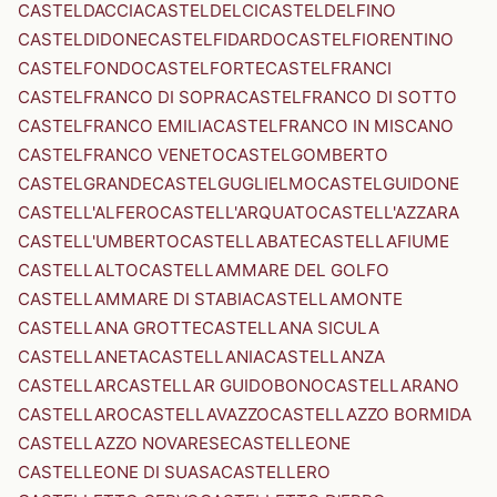
CASTELDACCIA
CASTELDELCI
CASTELDELFINO
CASTELDIDONE
CASTELFIDARDO
CASTELFIORENTINO
CASTELFONDO
CASTELFORTE
CASTELFRANCI
CASTELFRANCO DI SOPRA
CASTELFRANCO DI SOTTO
CASTELFRANCO EMILIA
CASTELFRANCO IN MISCANO
CASTELFRANCO VENETO
CASTELGOMBERTO
CASTELGRANDE
CASTELGUGLIELMO
CASTELGUIDONE
CASTELL'ALFERO
CASTELL'ARQUATO
CASTELL'AZZARA
CASTELL'UMBERTO
CASTELLABATE
CASTELLAFIUME
CASTELLALTO
CASTELLAMMARE DEL GOLFO
CASTELLAMMARE DI STABIA
CASTELLAMONTE
CASTELLANA GROTTE
CASTELLANA SICULA
CASTELLANETA
CASTELLANIA
CASTELLANZA
CASTELLAR
CASTELLAR GUIDOBONO
CASTELLARANO
CASTELLARO
CASTELLAVAZZO
CASTELLAZZO BORMIDA
CASTELLAZZO NOVARESE
CASTELLEONE
CASTELLEONE DI SUASA
CASTELLERO