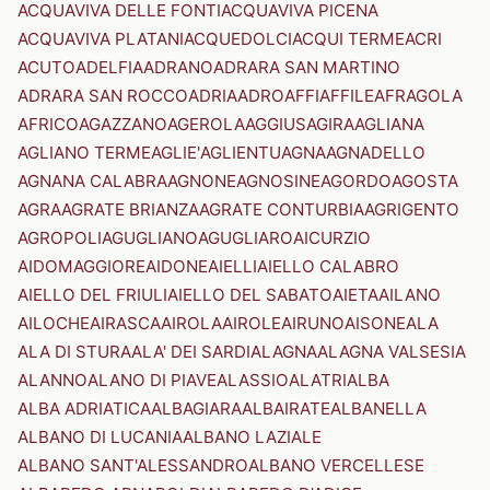
ACQUAVIVA DELLE FONTI
ACQUAVIVA PICENA
ACQUAVIVA PLATANI
ACQUEDOLCI
ACQUI TERME
ACRI
ACUTO
ADELFIA
ADRANO
ADRARA SAN MARTINO
ADRARA SAN ROCCO
ADRIA
ADRO
AFFI
AFFILE
AFRAGOLA
AFRICO
AGAZZANO
AGEROLA
AGGIUS
AGIRA
AGLIANA
AGLIANO TERME
AGLIE'
AGLIENTU
AGNA
AGNADELLO
AGNANA CALABRA
AGNONE
AGNOSINE
AGORDO
AGOSTA
AGRA
AGRATE BRIANZA
AGRATE CONTURBIA
AGRIGENTO
AGROPOLI
AGUGLIANO
AGUGLIARO
AICURZIO
AIDOMAGGIORE
AIDONE
AIELLI
AIELLO CALABRO
AIELLO DEL FRIULI
AIELLO DEL SABATO
AIETA
AILANO
AILOCHE
AIRASCA
AIROLA
AIROLE
AIRUNO
AISONE
ALA
ALA DI STURA
ALA' DEI SARDI
ALAGNA
ALAGNA VALSESIA
ALANNO
ALANO DI PIAVE
ALASSIO
ALATRI
ALBA
ALBA ADRIATICA
ALBAGIARA
ALBAIRATE
ALBANELLA
ALBANO DI LUCANIA
ALBANO LAZIALE
ALBANO SANT'ALESSANDRO
ALBANO VERCELLESE