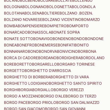
BOLANO
BOLBENO
BOLGARE
BOLLATE
BOLLENGO
BOLOGNA
BOLOGNANO
BOLOGNETTA
BOLOGNOLA
BOLOTANA
BOLSENA
BOLTIERE
BOLZANO .BOZEN.
BOLZANO NOVARESE
BOLZANO VICENTINO
BOMARZO
BOMBA
BOMPENSIERE
BOMPIETRO
BOMPORTO
BONARCADO
BONASSOLA
BONATE SOPRA
BONATE SOTTO
BONAVIGO
BONDENO
BONDO
BONDONE
BONEA
BONEFRO
BONEMERSE
BONIFATI
BONITO
BONNANARO
BONO
BONORVA
BONVICINO
BORBONA
BORCA DI CADORE
BORDANO
BORDIGHERA
BORDOLANO
BORE
BORETTO
BORGARELLO
BORGARO TORINESE
BORGETTO
BORGHETTO D'ARROSCIA
BORGHETTO DI BORBERA
BORGHETTO DI VARA
BORGHETTO LODIGIANO
BORGHETTO SANTO SPIRITO
BORGHI
BORGIA
BORGIALLO
BORGIO VEREZZI
BORGO A MOZZANO
BORGO D'ALE
BORGO DI TERZO
BORGO PACE
BORGO PRIOLO
BORGO SAN DALMAZZO
BORGO SAN GIACOMO
BORGO SAN GIOVANNI