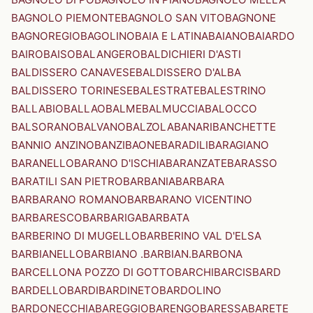
BAGNOLO PIEMONTE
BAGNOLO SAN VITO
BAGNONE
BAGNOREGIO
BAGOLINO
BAIA E LATINA
BAIANO
BAIARDO
BAIRO
BAISO
BALANGERO
BALDICHIERI D'ASTI
BALDISSERO CANAVESE
BALDISSERO D'ALBA
BALDISSERO TORINESE
BALESTRATE
BALESTRINO
BALLABIO
BALLAO
BALME
BALMUCCIA
BALOCCO
BALSORANO
BALVANO
BALZOLA
BANARI
BANCHETTE
BANNIO ANZINO
BANZI
BAONE
BARADILI
BARAGIANO
BARANELLO
BARANO D'ISCHIA
BARANZATE
BARASSO
BARATILI SAN PIETRO
BARBANIA
BARBARA
BARBARANO ROMANO
BARBARANO VICENTINO
BARBARESCO
BARBARIGA
BARBATA
BARBERINO DI MUGELLO
BARBERINO VAL D'ELSA
BARBIANELLO
BARBIANO .BARBIAN.
BARBONA
BARCELLONA POZZO DI GOTTO
BARCHI
BARCIS
BARD
BARDELLO
BARDI
BARDINETO
BARDOLINO
BARDONECCHIA
BAREGGIO
BARENGO
BARESSA
BARETE