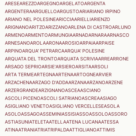
ARESE
AREZZO
ARGEGNO
ARGELATO
ARGENTA
ARGENTERA
ARGUELLO
ARGUSTO
ARI
ARIANO IRPINO
ARIANO NEL POLESINE
ARICCIA
ARIELLI
ARIENZO
ARIGNANO
ARITZO
ARIZZANO
ARLENA DI CASTRO
ARLUNO
ARMENO
ARMENTO
ARMUNGIA
ARNAD
ARNARA
ARNASCO
ARNESANO
AROLA
ARONA
AROSIO
ARPAIA
ARPAISE
ARPINO
ARQUA' PETRARCA
ARQUA' POLESINE
ARQUATA DEL TRONTO
ARQUATA SCRIVIA
ARRE
ARRONE
ARSAGO SEPRIO
ARSIE'
ARSIERO
ARSITA
ARSOLI
ARTA TERME
ARTEGNA
ARTENA
ARTOGNE
ARVIER
ARZACHENA
ARZAGO D'ADDA
ARZANA
ARZANO
ARZENE
ARZERGRANDE
ARZIGNANO
ASCEA
ASCIANO
ASCOLI PICENO
ASCOLI SATRIANO
ASCREA
ASIAGO
ASIGLIANO VENETO
ASIGLIANO VERCELLESE
ASOLA
ASOLO
ASSAGO
ASSEMINI
ASSISI
ASSO
ASSOLO
ASSORO
ASTI
ASUNI
ATELETA
ATELLA
ATENA LUCANA
ATESSA
ATINA
ATRANI
ATRI
ATRIPALDA
ATTIGLIANO
ATTIMIS