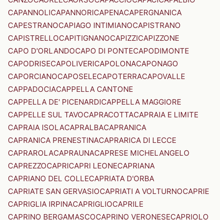
CAPANNOLI
CAPANNORI
CAPENA
CAPERGNANICA
CAPESTRANO
CAPIAGO INTIMIANO
CAPISTRANO
CAPISTRELLO
CAPITIGNANO
CAPIZZI
CAPIZZONE
CAPO D'ORLANDO
CAPO DI PONTE
CAPODIMONTE
CAPODRISE
CAPOLIVERI
CAPOLONA
CAPONAGO
CAPORCIANO
CAPOSELE
CAPOTERRA
CAPOVALLE
CAPPADOCIA
CAPPELLA CANTONE
CAPPELLA DE' PICENARDI
CAPPELLA MAGGIORE
CAPPELLE SUL TAVO
CAPRACOTTA
CAPRAIA E LIMITE
CAPRAIA ISOLA
CAPRALBA
CAPRANICA
CAPRANICA PRENESTINA
CAPRARICA DI LECCE
CAPRAROLA
CAPRAUNA
CAPRESE MICHELANGELO
CAPREZZO
CAPRI
CAPRI LEONE
CAPRIANA
CAPRIANO DEL COLLE
CAPRIATA D'ORBA
CAPRIATE SAN GERVASIO
CAPRIATI A VOLTURNO
CAPRIE
CAPRIGLIA IRPINA
CAPRIGLIO
CAPRILE
CAPRINO BERGAMASCO
CAPRINO VERONESE
CAPRIOLO