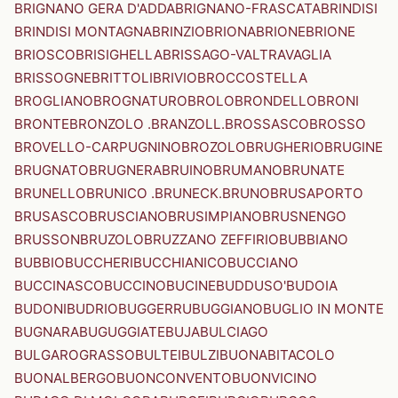
BRIGNANO GERA D'ADDA
BRIGNANO-FRASCATA
BRINDISI
BRINDISI MONTAGNA
BRINZIO
BRIONA
BRIONE
BRIONE
BRIOSCO
BRISIGHELLA
BRISSAGO-VALTRAVAGLIA
BRISSOGNE
BRITTOLI
BRIVIO
BROCCOSTELLA
BROGLIANO
BROGNATURO
BROLO
BRONDELLO
BRONI
BRONTE
BRONZOLO .BRANZOLL.
BROSSASCO
BROSSO
BROVELLO-CARPUGNINO
BROZOLO
BRUGHERIO
BRUGINE
BRUGNATO
BRUGNERA
BRUINO
BRUMANO
BRUNATE
BRUNELLO
BRUNICO .BRUNECK.
BRUNO
BRUSAPORTO
BRUSASCO
BRUSCIANO
BRUSIMPIANO
BRUSNENGO
BRUSSON
BRUZOLO
BRUZZANO ZEFFIRIO
BUBBIANO
BUBBIO
BUCCHERI
BUCCHIANICO
BUCCIANO
BUCCINASCO
BUCCINO
BUCINE
BUDDUSO'
BUDOIA
BUDONI
BUDRIO
BUGGERRU
BUGGIANO
BUGLIO IN MONTE
BUGNARA
BUGUGGIATE
BUJA
BULCIAGO
BULGAROGRASSO
BULTEI
BULZI
BUONABITACOLO
BUONALBERGO
BUONCONVENTO
BUONVICINO