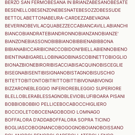
BERZO SAN FERMO
BESANA IN BRIANZA
BESANO
BESATE
BESENELLO
BESENZONE
BESNATE
BESOZZO
BESSUDE
BETTOLA
BETTONA
BEURA-CARDEZZA
BEVAGNA
BEVERINO
BEVILACQUA
BEZZECCA
BIANCAVILLA
BIANCHI
BIANCO
BIANDRATE
BIANDRONNO
BIANZANO
BIANZE'
BIANZONE
BIASSONO
BIBBIANO
BIBBIENA
BIBBONA
BIBIANA
BICCARI
BICINICCO
BIDONI'
BIELLA
BIENNO
BIENO
BIENTINA
BIGARELLO
BINAGO
BINASCO
BINETTO
BIOGLIO
BIONAZ
BIONE
BIRORI
BISACCIA
BISACQUINO
BISCEGLIE
BISEGNA
BISENTI
BISIGNANO
BISTAGNO
BISUSCHIO
BITETTO
BITONTO
BITRITTO
BITTI
BIVONA
BIVONGI
BIZZARONE
BLEGGIO INFERIORE
BLEGGIO SUPERIORE
BLELLO
BLERA
BLESSAGNO
BLEVIO
BLUFI
BOARA PISANI
BOBBIO
BOBBIO PELLICE
BOCA
BOCCHIGLIERO
BOCCIOLETO
BOCENAGO
BODIO LOMNAGO
BOFFALORA D'ADDA
BOFFALORA SOPRA TICINO
BOGLIASCO
BOGNANCO
BOGOGNO
BOIANO
BOISSANO