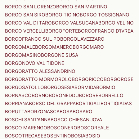
BORGO SAN LORENZO
BORGO SAN MARTINO
BORGO SAN SIRO
BORGO TICINO
BORGO TOSSIGNANO
BORGO VAL DI TARO
BORGO VALSUGANA
BORGO VELINO
BORGO VERCELLI
BORGOFORTE
BORGOFRANCO D'IVREA
BORGOFRANCO SUL PO
BORGOLAVEZZARO
BORGOMALE
BORGOMANERO
BORGOMARO
BORGOMASINO
BORGONE SUSA
BORGONOVO VAL TIDONE
BORGORATTO ALESSANDRINO
BORGORATTO MORMOROLO
BORGORICCO
BORGOROSE
BORGOSATOLLO
BORGOSESIA
BORMIDA
BORMIO
BORNASCO
BORNO
BORONEDDU
BORORE
BORRELLO
BORRIANA
BORSO DEL GRAPPA
BORTIGALI
BORTIGIADAS
BORUTTA
BORZONASCA
BOSA
BOSARO
BOSCHI SANT'ANNA
BOSCO CHIESANUOVA
BOSCO MARENGO
BOSCONERO
BOSCOREALE
BOSCOTRECASE
BOSENTINO
BOSIA
BOSIO