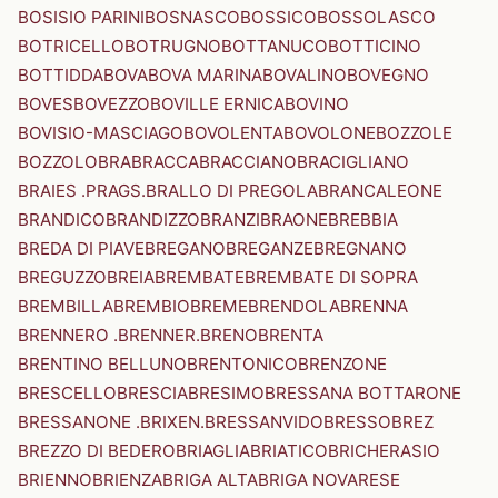
BOSISIO PARINI
BOSNASCO
BOSSICO
BOSSOLASCO
BOTRICELLO
BOTRUGNO
BOTTANUCO
BOTTICINO
BOTTIDDA
BOVA
BOVA MARINA
BOVALINO
BOVEGNO
BOVES
BOVEZZO
BOVILLE ERNICA
BOVINO
BOVISIO-MASCIAGO
BOVOLENTA
BOVOLONE
BOZZOLE
BOZZOLO
BRA
BRACCA
BRACCIANO
BRACIGLIANO
BRAIES .PRAGS.
BRALLO DI PREGOLA
BRANCALEONE
BRANDICO
BRANDIZZO
BRANZI
BRAONE
BREBBIA
BREDA DI PIAVE
BREGANO
BREGANZE
BREGNANO
BREGUZZO
BREIA
BREMBATE
BREMBATE DI SOPRA
BREMBILLA
BREMBIO
BREME
BRENDOLA
BRENNA
BRENNERO .BRENNER.
BRENO
BRENTA
BRENTINO BELLUNO
BRENTONICO
BRENZONE
BRESCELLO
BRESCIA
BRESIMO
BRESSANA BOTTARONE
BRESSANONE .BRIXEN.
BRESSANVIDO
BRESSO
BREZ
BREZZO DI BEDERO
BRIAGLIA
BRIATICO
BRICHERASIO
BRIENNO
BRIENZA
BRIGA ALTA
BRIGA NOVARESE