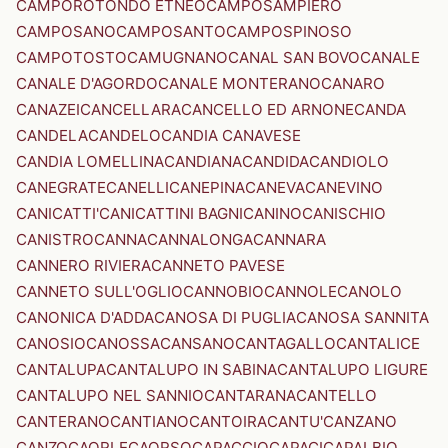
CAMPOROTONDO ETNEO
CAMPOSAMPIERO
CAMPOSANO
CAMPOSANTO
CAMPOSPINOSO
CAMPOTOSTO
CAMUGNANO
CANAL SAN BOVO
CANALE
CANALE D'AGORDO
CANALE MONTERANO
CANARO
CANAZEI
CANCELLARA
CANCELLO ED ARNONE
CANDA
CANDELA
CANDELO
CANDIA CANAVESE
CANDIA LOMELLINA
CANDIANA
CANDIDA
CANDIOLO
CANEGRATE
CANELLI
CANEPINA
CANEVA
CANEVINO
CANICATTI'
CANICATTINI BAGNI
CANINO
CANISCHIO
CANISTRO
CANNA
CANNALONGA
CANNARA
CANNERO RIVIERA
CANNETO PAVESE
CANNETO SULL'OGLIO
CANNOBIO
CANNOLE
CANOLO
CANONICA D'ADDA
CANOSA DI PUGLIA
CANOSA SANNITA
CANOSIO
CANOSSA
CANSANO
CANTAGALLO
CANTALICE
CANTALUPA
CANTALUPO IN SABINA
CANTALUPO LIGURE
CANTALUPO NEL SANNIO
CANTARANA
CANTELLO
CANTERANO
CANTIANO
CANTOIRA
CANTU'
CANZANO
CANZO
CAORLE
CAORSO
CAPACCIO
CAPACI
CAPALBIO