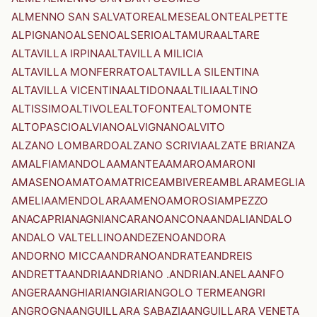
ALMENNO SAN SALVATORE
ALMESE
ALONTE
ALPETTE
ALPIGNANO
ALSENO
ALSERIO
ALTAMURA
ALTARE
ALTAVILLA IRPINA
ALTAVILLA MILICIA
ALTAVILLA MONFERRATO
ALTAVILLA SILENTINA
ALTAVILLA VICENTINA
ALTIDONA
ALTILIA
ALTINO
ALTISSIMO
ALTIVOLE
ALTOFONTE
ALTOMONTE
ALTOPASCIO
ALVIANO
ALVIGNANO
ALVITO
ALZANO LOMBARDO
ALZANO SCRIVIA
ALZATE BRIANZA
AMALFI
AMANDOLA
AMANTEA
AMARO
AMARONI
AMASENO
AMATO
AMATRICE
AMBIVERE
AMBLAR
AMEGLIA
AMELIA
AMENDOLARA
AMENO
AMOROSI
AMPEZZO
ANACAPRI
ANAGNI
ANCARANO
ANCONA
ANDALI
ANDALO
ANDALO VALTELLINO
ANDEZENO
ANDORA
ANDORNO MICCA
ANDRANO
ANDRATE
ANDREIS
ANDRETTA
ANDRIA
ANDRIANO .ANDRIAN.
ANELA
ANFO
ANGERA
ANGHIARI
ANGIARI
ANGOLO TERME
ANGRI
ANGROGNA
ANGUILLARA SABAZIA
ANGUILLARA VENETA