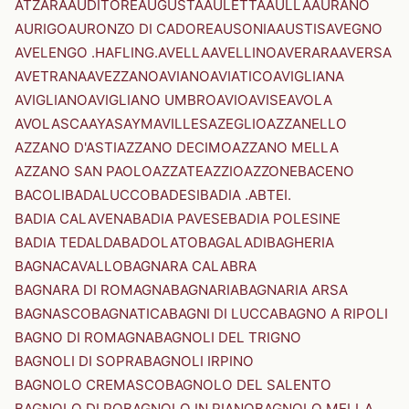
ATZARA
AUDITORE
AUGUSTA
AULETTA
AULLA
AURANO
AURIGO
AURONZO DI CADORE
AUSONIA
AUSTIS
AVEGNO
AVELENGO .HAFLING.
AVELLA
AVELLINO
AVERARA
AVERSA
AVETRANA
AVEZZANO
AVIANO
AVIATICO
AVIGLIANA
AVIGLIANO
AVIGLIANO UMBRO
AVIO
AVISE
AVOLA
AVOLASCA
AYAS
AYMAVILLES
AZEGLIO
AZZANELLO
AZZANO D'ASTI
AZZANO DECIMO
AZZANO MELLA
AZZANO SAN PAOLO
AZZATE
AZZIO
AZZONE
BACENO
BACOLI
BADALUCCO
BADESI
BADIA .ABTEI.
BADIA CALAVENA
BADIA PAVESE
BADIA POLESINE
BADIA TEDALDA
BADOLATO
BAGALADI
BAGHERIA
BAGNACAVALLO
BAGNARA CALABRA
BAGNARA DI ROMAGNA
BAGNARIA
BAGNARIA ARSA
BAGNASCO
BAGNATICA
BAGNI DI LUCCA
BAGNO A RIPOLI
BAGNO DI ROMAGNA
BAGNOLI DEL TRIGNO
BAGNOLI DI SOPRA
BAGNOLI IRPINO
BAGNOLO CREMASCO
BAGNOLO DEL SALENTO
BAGNOLO DI PO
BAGNOLO IN PIANO
BAGNOLO MELLA