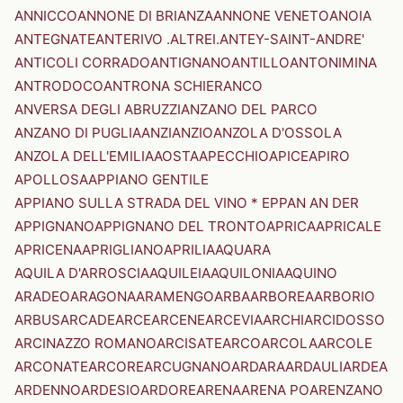
ANNICCO
ANNONE DI BRIANZA
ANNONE VENETO
ANOIA
ANTEGNATE
ANTERIVO .ALTREI.
ANTEY-SAINT-ANDRE'
ANTICOLI CORRADO
ANTIGNANO
ANTILLO
ANTONIMINA
ANTRODOCO
ANTRONA SCHIERANCO
ANVERSA DEGLI ABRUZZI
ANZANO DEL PARCO
ANZANO DI PUGLIA
ANZI
ANZIO
ANZOLA D'OSSOLA
ANZOLA DELL'EMILIA
AOSTA
APECCHIO
APICE
APIRO
APOLLOSA
APPIANO GENTILE
APPIANO SULLA STRADA DEL VINO * EPPAN AN DER
APPIGNANO
APPIGNANO DEL TRONTO
APRICA
APRICALE
APRICENA
APRIGLIANO
APRILIA
AQUARA
AQUILA D'ARROSCIA
AQUILEIA
AQUILONIA
AQUINO
ARADEO
ARAGONA
ARAMENGO
ARBA
ARBOREA
ARBORIO
ARBUS
ARCADE
ARCE
ARCENE
ARCEVIA
ARCHI
ARCIDOSSO
ARCINAZZO ROMANO
ARCISATE
ARCO
ARCOLA
ARCOLE
ARCONATE
ARCORE
ARCUGNANO
ARDARA
ARDAULI
ARDEA
ARDENNO
ARDESIO
ARDORE
ARENA
ARENA PO
ARENZANO