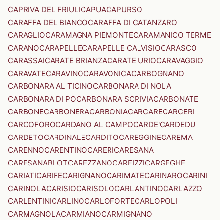
CAPRIVA DEL FRIULI
CAPUA
CAPURSO
CARAFFA DEL BIANCO
CARAFFA DI CATANZARO
CARAGLIO
CARAMAGNA PIEMONTE
CARAMANICO TERME
CARANO
CARAPELLE
CARAPELLE CALVISIO
CARASCO
CARASSAI
CARATE BRIANZA
CARATE URIO
CARAVAGGIO
CARAVATE
CARAVINO
CARAVONICA
CARBOGNANO
CARBONARA AL TICINO
CARBONARA DI NOLA
CARBONARA DI PO
CARBONARA SCRIVIA
CARBONATE
CARBONE
CARBONERA
CARBONIA
CARCARE
CARCERI
CARCOFORO
CARDANO AL CAMPO
CARDE'
CARDEDU
CARDETO
CARDINALE
CARDITO
CAREGGINE
CAREMA
CARENNO
CARENTINO
CARERI
CARESANA
CARESANABLOT
CAREZZANO
CARFIZZI
CARGEGHE
CARIATI
CARIFE
CARIGNANO
CARIMATE
CARINARO
CARINI
CARINOLA
CARISIO
CARISOLO
CARLANTINO
CARLAZZO
CARLENTINI
CARLINO
CARLOFORTE
CARLOPOLI
CARMAGNOLA
CARMIANO
CARMIGNANO