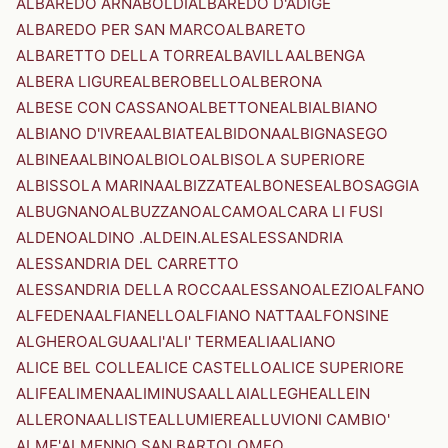
ALBAREDO ARNABOLDI
ALBAREDO D'ADIGE
ALBAREDO PER SAN MARCO
ALBARETO
ALBARETTO DELLA TORRE
ALBAVILLA
ALBENGA
ALBERA LIGURE
ALBEROBELLO
ALBERONA
ALBESE CON CASSANO
ALBETTONE
ALBI
ALBIANO
ALBIANO D'IVREA
ALBIATE
ALBIDONA
ALBIGNASEGO
ALBINEA
ALBINO
ALBIOLO
ALBISOLA SUPERIORE
ALBISSOLA MARINA
ALBIZZATE
ALBONESE
ALBOSAGGIA
ALBUGNANO
ALBUZZANO
ALCAMO
ALCARA LI FUSI
ALDENO
ALDINO .ALDEIN.
ALES
ALESSANDRIA
ALESSANDRIA DEL CARRETTO
ALESSANDRIA DELLA ROCCA
ALESSANO
ALEZIO
ALFANO
ALFEDENA
ALFIANELLO
ALFIANO NATTA
ALFONSINE
ALGHERO
ALGUA
ALI'
ALI' TERME
ALIA
ALIANO
ALICE BEL COLLE
ALICE CASTELLO
ALICE SUPERIORE
ALIFE
ALIMENA
ALIMINUSA
ALLAI
ALLEGHE
ALLEIN
ALLERONA
ALLISTE
ALLUMIERE
ALLUVIONI CAMBIO'
ALME'
ALMENNO SAN BARTOLOMEO