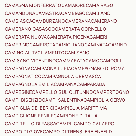
CAMAGNA MONFERRATO
CAMAIORE
CAMAIRAGO
CAMANDONA
CAMASTRA
CAMBIAGO
CAMBIANO
CAMBIASCA
CAMBURZANO
CAMERANA
CAMERANO
CAMERANO CASASCO
CAMERATA CORNELLO
CAMERATA NUOVA
CAMERATA PICENA
CAMERI
CAMERINO
CAMEROTA
CAMIGLIANO
CAMINATA
CAMINO
CAMINO AL TAGLIAMENTO
CAMISANO
CAMISANO VICENTINO
CAMMARATA
CAMO
CAMOGLI
CAMPAGNA
CAMPAGNA LUPIA
CAMPAGNANO DI ROMA
CAMPAGNATICO
CAMPAGNOLA CREMASCA
CAMPAGNOLA EMILIA
CAMPANA
CAMPARADA
CAMPEGINE
CAMPELLO SUL CLITUNNO
CAMPERTOGNO
CAMPI BISENZIO
CAMPI SALENTINA
CAMPIGLIA CERVO
CAMPIGLIA DEI BERICI
CAMPIGLIA MARITTIMA
CAMPIGLIONE FENILE
CAMPIONE D'ITALIA
CAMPITELLO DI FASSA
CAMPLI
CAMPO CALABRO
CAMPO DI GIOVE
CAMPO DI TRENS .FREIENFELD.