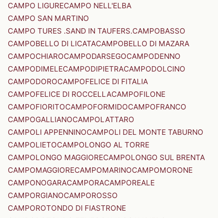
CAMPO LIGURE
CAMPO NELL'ELBA
CAMPO SAN MARTINO
CAMPO TURES .SAND IN TAUFERS.
CAMPOBASSO
CAMPOBELLO DI LICATA
CAMPOBELLO DI MAZARA
CAMPOCHIARO
CAMPODARSEGO
CAMPODENNO
CAMPODIMELE
CAMPODIPIETRA
CAMPODOLCINO
CAMPODORO
CAMPOFELICE DI FITALIA
CAMPOFELICE DI ROCCELLA
CAMPOFILONE
CAMPOFIORITO
CAMPOFORMIDO
CAMPOFRANCO
CAMPOGALLIANO
CAMPOLATTARO
CAMPOLI APPENNINO
CAMPOLI DEL MONTE TABURNO
CAMPOLIETO
CAMPOLONGO AL TORRE
CAMPOLONGO MAGGIORE
CAMPOLONGO SUL BRENTA
CAMPOMAGGIORE
CAMPOMARINO
CAMPOMORONE
CAMPONOGARA
CAMPORA
CAMPOREALE
CAMPORGIANO
CAMPOROSSO
CAMPOROTONDO DI FIASTRONE