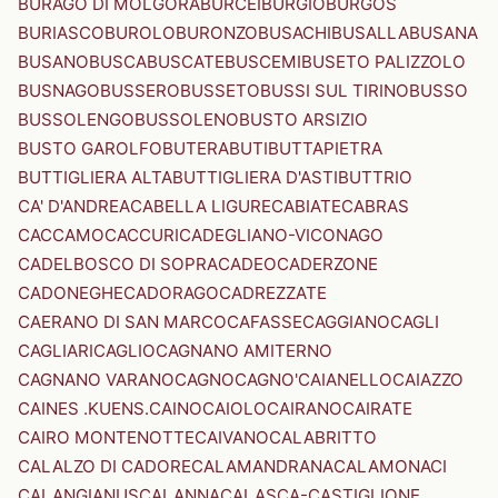
BURAGO DI MOLGORA
BURCEI
BURGIO
BURGOS
BURIASCO
BUROLO
BURONZO
BUSACHI
BUSALLA
BUSANA
BUSANO
BUSCA
BUSCATE
BUSCEMI
BUSETO PALIZZOLO
BUSNAGO
BUSSERO
BUSSETO
BUSSI SUL TIRINO
BUSSO
BUSSOLENGO
BUSSOLENO
BUSTO ARSIZIO
BUSTO GAROLFO
BUTERA
BUTI
BUTTAPIETRA
BUTTIGLIERA ALTA
BUTTIGLIERA D'ASTI
BUTTRIO
CA' D'ANDREA
CABELLA LIGURE
CABIATE
CABRAS
CACCAMO
CACCURI
CADEGLIANO-VICONAGO
CADELBOSCO DI SOPRA
CADEO
CADERZONE
CADONEGHE
CADORAGO
CADREZZATE
CAERANO DI SAN MARCO
CAFASSE
CAGGIANO
CAGLI
CAGLIARI
CAGLIO
CAGNANO AMITERNO
CAGNANO VARANO
CAGNO
CAGNO'
CAIANELLO
CAIAZZO
CAINES .KUENS.
CAINO
CAIOLO
CAIRANO
CAIRATE
CAIRO MONTENOTTE
CAIVANO
CALABRITTO
CALALZO DI CADORE
CALAMANDRANA
CALAMONACI
CALANGIANUS
CALANNA
CALASCA-CASTIGLIONE