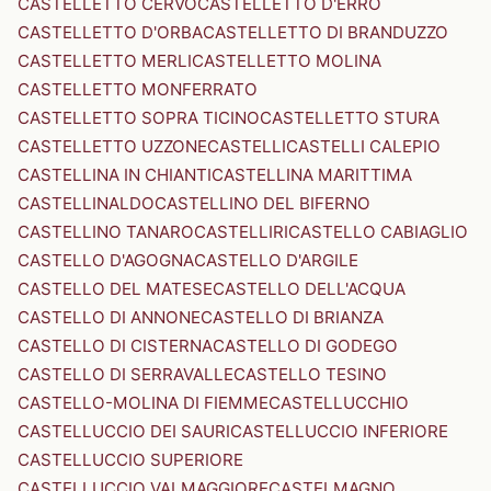
CASTELLETTO CERVO
CASTELLETTO D'ERRO
CASTELLETTO D'ORBA
CASTELLETTO DI BRANDUZZO
CASTELLETTO MERLI
CASTELLETTO MOLINA
CASTELLETTO MONFERRATO
CASTELLETTO SOPRA TICINO
CASTELLETTO STURA
CASTELLETTO UZZONE
CASTELLI
CASTELLI CALEPIO
CASTELLINA IN CHIANTI
CASTELLINA MARITTIMA
CASTELLINALDO
CASTELLINO DEL BIFERNO
CASTELLINO TANARO
CASTELLIRI
CASTELLO CABIAGLIO
CASTELLO D'AGOGNA
CASTELLO D'ARGILE
CASTELLO DEL MATESE
CASTELLO DELL'ACQUA
CASTELLO DI ANNONE
CASTELLO DI BRIANZA
CASTELLO DI CISTERNA
CASTELLO DI GODEGO
CASTELLO DI SERRAVALLE
CASTELLO TESINO
CASTELLO-MOLINA DI FIEMME
CASTELLUCCHIO
CASTELLUCCIO DEI SAURI
CASTELLUCCIO INFERIORE
CASTELLUCCIO SUPERIORE
CASTELLUCCIO VALMAGGIORE
CASTELMAGNO