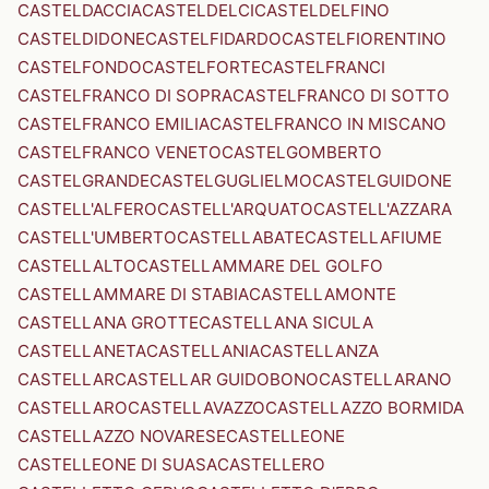
CASTELDACCIA
CASTELDELCI
CASTELDELFINO
CASTELDIDONE
CASTELFIDARDO
CASTELFIORENTINO
CASTELFONDO
CASTELFORTE
CASTELFRANCI
CASTELFRANCO DI SOPRA
CASTELFRANCO DI SOTTO
CASTELFRANCO EMILIA
CASTELFRANCO IN MISCANO
CASTELFRANCO VENETO
CASTELGOMBERTO
CASTELGRANDE
CASTELGUGLIELMO
CASTELGUIDONE
CASTELL'ALFERO
CASTELL'ARQUATO
CASTELL'AZZARA
CASTELL'UMBERTO
CASTELLABATE
CASTELLAFIUME
CASTELLALTO
CASTELLAMMARE DEL GOLFO
CASTELLAMMARE DI STABIA
CASTELLAMONTE
CASTELLANA GROTTE
CASTELLANA SICULA
CASTELLANETA
CASTELLANIA
CASTELLANZA
CASTELLAR
CASTELLAR GUIDOBONO
CASTELLARANO
CASTELLARO
CASTELLAVAZZO
CASTELLAZZO BORMIDA
CASTELLAZZO NOVARESE
CASTELLEONE
CASTELLEONE DI SUASA
CASTELLERO