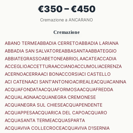
€350 – €450
Cremazione a ANCARANO
Cremazione
ABANO TERME
ABBADIA CERRETO
ABBADIA LARIANA
ABBADIA SAN SALVATORE
ABBASANTA
ABBATEGGIO
ABBIATEGRASSO
ABETONE
ABRIOLA
ACATE
ACCADIA
ACCEGLIO
ACCETTURA
ACCIANO
ACCUMOLI
ACERENZA
ACERNO
ACERRA
ACI BONACCORSI
ACI CASTELLO
ACI CATENA
ACI SANT'ANTONIO
ACIREALE
ACQUACANINA
ACQUAFONDATA
ACQUAFORMOSA
ACQUAFREDDA
ACQUALAGNA
ACQUANEGRA CREMONESE
ACQUANEGRA SUL CHIESE
ACQUAPENDENTE
ACQUAPPESA
ACQUARICA DEL CAPO
ACQUARO
ACQUASANTA TERME
ACQUASPARTA
ACQUAVIVA COLLECROCE
ACQUAVIVA D'ISERNIA