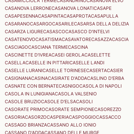
CASAMICCIOLA TERME
CASANDRINO
CASANOVA ELVO
CASANOVA LERRONE
CASANOVA LONATI
CASAPE
CASAPESENNA
CASAPINTA
CASAPROTA
CASAPULLA
CASARANO
CASARGO
CASARILE
CASARSA DELLA DELIZIA
CASARZA LIGURE
CASASCO
CASASCO D'INTELVI
CASATENOVO
CASATISMA
CASAVATORE
CASAZZA
CASCIA
CASCIAGO
CASCIANA TERME
CASCINA
CASCINETTE D'IVREA
CASEI GEROLA
CASELETTE
CASELLA
CASELLE IN PITTARI
CASELLE LANDI
CASELLE LURANI
CASELLE TORINESE
CASERTA
CASIER
CASIGNANA
CASINA
CASIRATE D'ADDA
CASLINO D'ERBA
CASNATE CON BERNATE
CASNIGO
CASOLA DI NAPOLI
CASOLA IN LUNIGIANA
CASOLA VALSENIO
CASOLE BRUZIO
CASOLE D'ELSA
CASOLI
CASORATE PRIMO
CASORATE SEMPIONE
CASOREZZO
CASORIA
CASORZO
CASPERIA
CASPOGGIO
CASSACCO
CASSAGO BRIANZA
CASSANO ALLO IONIO
CASSANO D'ADDA
CASSANO DELLE MURGE