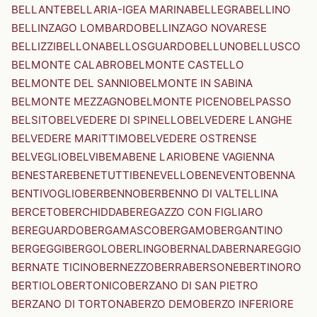
BELLANTE
BELLARIA-IGEA MARINA
BELLEGRA
BELLINO
BELLINZAGO LOMBARDO
BELLINZAGO NOVARESE
BELLIZZI
BELLONA
BELLOSGUARDO
BELLUNO
BELLUSCO
BELMONTE CALABRO
BELMONTE CASTELLO
BELMONTE DEL SANNIO
BELMONTE IN SABINA
BELMONTE MEZZAGNO
BELMONTE PICENO
BELPASSO
BELSITO
BELVEDERE DI SPINELLO
BELVEDERE LANGHE
BELVEDERE MARITTIMO
BELVEDERE OSTRENSE
BELVEGLIO
BELVI
BEMA
BENE LARIO
BENE VAGIENNA
BENESTARE
BENETUTTI
BENEVELLO
BENEVENTO
BENNA
BENTIVOGLIO
BERBENNO
BERBENNO DI VALTELLINA
BERCETO
BERCHIDDA
BEREGAZZO CON FIGLIARO
BEREGUARDO
BERGAMASCO
BERGAMO
BERGANTINO
BERGEGGI
BERGOLO
BERLINGO
BERNALDA
BERNAREGGIO
BERNATE TICINO
BERNEZZO
BERRA
BERSONE
BERTINORO
BERTIOLO
BERTONICO
BERZANO DI SAN PIETRO
BERZANO DI TORTONA
BERZO DEMO
BERZO INFERIORE