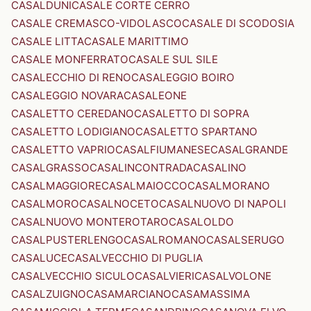
CASALDUNI
CASALE CORTE CERRO
CASALE CREMASCO-VIDOLASCO
CASALE DI SCODOSIA
CASALE LITTA
CASALE MARITTIMO
CASALE MONFERRATO
CASALE SUL SILE
CASALECCHIO DI RENO
CASALEGGIO BOIRO
CASALEGGIO NOVARA
CASALEONE
CASALETTO CEREDANO
CASALETTO DI SOPRA
CASALETTO LODIGIANO
CASALETTO SPARTANO
CASALETTO VAPRIO
CASALFIUMANESE
CASALGRANDE
CASALGRASSO
CASALINCONTRADA
CASALINO
CASALMAGGIORE
CASALMAIOCCO
CASALMORANO
CASALMORO
CASALNOCETO
CASALNUOVO DI NAPOLI
CASALNUOVO MONTEROTARO
CASALOLDO
CASALPUSTERLENGO
CASALROMANO
CASALSERUGO
CASALUCE
CASALVECCHIO DI PUGLIA
CASALVECCHIO SICULO
CASALVIERI
CASALVOLONE
CASALZUIGNO
CASAMARCIANO
CASAMASSIMA