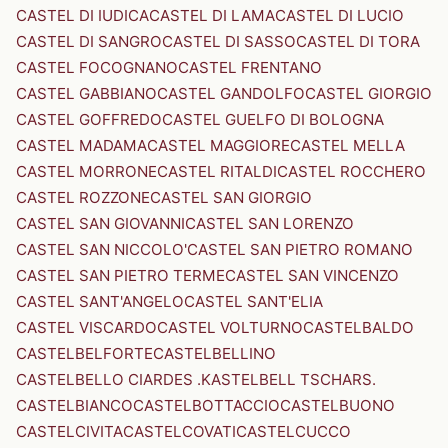
CASTEL DI IUDICA
CASTEL DI LAMA
CASTEL DI LUCIO
CASTEL DI SANGRO
CASTEL DI SASSO
CASTEL DI TORA
CASTEL FOCOGNANO
CASTEL FRENTANO
CASTEL GABBIANO
CASTEL GANDOLFO
CASTEL GIORGIO
CASTEL GOFFREDO
CASTEL GUELFO DI BOLOGNA
CASTEL MADAMA
CASTEL MAGGIORE
CASTEL MELLA
CASTEL MORRONE
CASTEL RITALDI
CASTEL ROCCHERO
CASTEL ROZZONE
CASTEL SAN GIORGIO
CASTEL SAN GIOVANNI
CASTEL SAN LORENZO
CASTEL SAN NICCOLO'
CASTEL SAN PIETRO ROMANO
CASTEL SAN PIETRO TERME
CASTEL SAN VINCENZO
CASTEL SANT'ANGELO
CASTEL SANT'ELIA
CASTEL VISCARDO
CASTEL VOLTURNO
CASTELBALDO
CASTELBELFORTE
CASTELBELLINO
CASTELBELLO CIARDES .KASTELBELL TSCHARS.
CASTELBIANCO
CASTELBOTTACCIO
CASTELBUONO
CASTELCIVITA
CASTELCOVATI
CASTELCUCCO