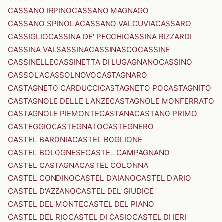
CASSANO IRPINO
CASSANO MAGNAGO
CASSANO SPINOLA
CASSANO VALCUVIA
CASSARO
CASSIGLIO
CASSINA DE' PECCHI
CASSINA RIZZARDI
CASSINA VALSASSINA
CASSINASCO
CASSINE
CASSINELLE
CASSINETTA DI LUGAGNANO
CASSINO
CASSOLA
CASSOLNOVO
CASTAGNARO
CASTAGNETO CARDUCCI
CASTAGNETO PO
CASTAGNITO
CASTAGNOLE DELLE LANZE
CASTAGNOLE MONFERRATO
CASTAGNOLE PIEMONTE
CASTANA
CASTANO PRIMO
CASTEGGIO
CASTEGNATO
CASTEGNERO
CASTEL BARONIA
CASTEL BOGLIONE
CASTEL BOLOGNESE
CASTEL CAMPAGNANO
CASTEL CASTAGNA
CASTEL COLONNA
CASTEL CONDINO
CASTEL D'AIANO
CASTEL D'ARIO
CASTEL D'AZZANO
CASTEL DEL GIUDICE
CASTEL DEL MONTE
CASTEL DEL PIANO
CASTEL DEL RIO
CASTEL DI CASIO
CASTEL DI IERI