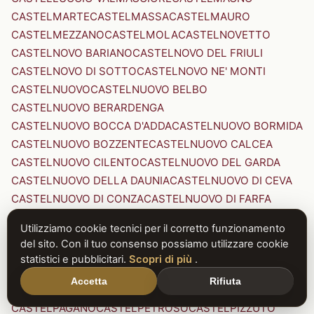
CASTELMARTE
CASTELMASSA
CASTELMAURO
CASTELMEZZANO
CASTELMOLA
CASTELNOVETTO
CASTELNOVO BARIANO
CASTELNOVO DEL FRIULI
CASTELNOVO DI SOTTO
CASTELNOVO NE' MONTI
CASTELNUOVO
CASTELNUOVO BELBO
CASTELNUOVO BERARDENGA
CASTELNUOVO BOCCA D'ADDA
CASTELNUOVO BORMIDA
CASTELNUOVO BOZZENTE
CASTELNUOVO CALCEA
CASTELNUOVO CILENTO
CASTELNUOVO DEL GARDA
CASTELNUOVO DELLA DAUNIA
CASTELNUOVO DI CEVA
CASTELNUOVO DI CONZA
CASTELNUOVO DI FARFA
CASTELNUOVO DI GARFAGNANA
Utilizziamo cookie tecnici per il corretto funzionamento
CASTELNUOVO DI PORTO
CASTELNUOVO DON BOSCO
del sito. Con il tuo consenso possiamo utilizzare cookie
CASTELNUOVO MAGRA
CASTELNUOVO NIGRA
statistici e pubblicitari.
Scopri di più
.
CASTELNUOVO PARANO
CASTELNUOVO RANGONE
Accetta
Rifiuta
CASTELNUOVO SCRIVIA
CASTELNUOVO VAL DI CECINA
CASTELPAGANO
CASTELPETROSO
CASTELPIZZUTO