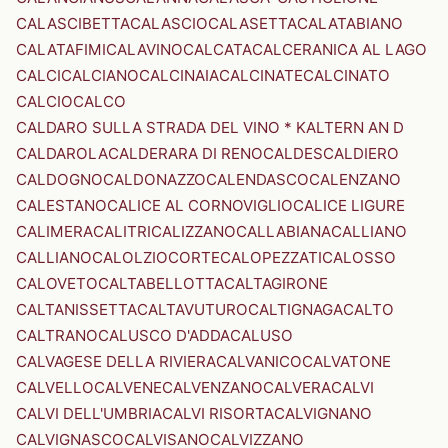
CALASCIBETTA
CALASCIO
CALASETTA
CALATABIANO
CALATAFIMI
CALAVINO
CALCATA
CALCERANICA AL LAGO
CALCI
CALCIANO
CALCINAIA
CALCINATE
CALCINATO
CALCIO
CALCO
CALDARO SULLA STRADA DEL VINO * KALTERN AN D
CALDAROLA
CALDERARA DI RENO
CALDES
CALDIERO
CALDOGNO
CALDONAZZO
CALENDASCO
CALENZANO
CALESTANO
CALICE AL CORNOVIGLIO
CALICE LIGURE
CALIMERA
CALITRI
CALIZZANO
CALLABIANA
CALLIANO
CALLIANO
CALOLZIOCORTE
CALOPEZZATI
CALOSSO
CALOVETO
CALTABELLOTTA
CALTAGIRONE
CALTANISSETTA
CALTAVUTURO
CALTIGNAGA
CALTO
CALTRANO
CALUSCO D'ADDA
CALUSO
CALVAGESE DELLA RIVIERA
CALVANICO
CALVATONE
CALVELLO
CALVENE
CALVENZANO
CALVERA
CALVI
CALVI DELL'UMBRIA
CALVI RISORTA
CALVIGNANO
CALVIGNASCO
CALVISANO
CALVIZZANO