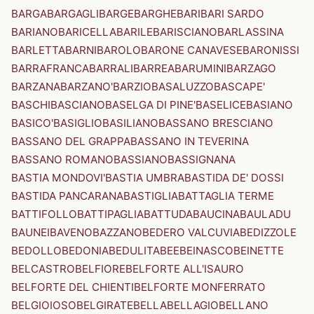
BARGA
BARGAGLI
BARGE
BARGHE
BARI
BARI SARDO
BARIANO
BARICELLA
BARILE
BARISCIANO
BARLASSINA
BARLETTA
BARNI
BAROLO
BARONE CANAVESE
BARONISSI
BARRAFRANCA
BARRALI
BARREA
BARUMINI
BARZAGO
BARZANA
BARZANO'
BARZIO
BASALUZZO
BASCAPE'
BASCHI
BASCIANO
BASELGA DI PINE'
BASELICE
BASIANO
BASICO'
BASIGLIO
BASILIANO
BASSANO BRESCIANO
BASSANO DEL GRAPPA
BASSANO IN TEVERINA
BASSANO ROMANO
BASSIANO
BASSIGNANA
BASTIA MONDOVI'
BASTIA UMBRA
BASTIDA DE' DOSSI
BASTIDA PANCARANA
BASTIGLIA
BATTAGLIA TERME
BATTIFOLLO
BATTIPAGLIA
BATTUDA
BAUCINA
BAULADU
BAUNEI
BAVENO
BAZZANO
BEDERO VALCUVIA
BEDIZZOLE
BEDOLLO
BEDONIA
BEDULITA
BEE
BEINASCO
BEINETTE
BELCASTRO
BELFIORE
BELFORTE ALL'ISAURO
BELFORTE DEL CHIENTI
BELFORTE MONFERRATO
BELGIOIOSO
BELGIRATE
BELLA
BELLAGIO
BELLANO