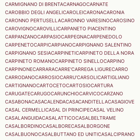
CARMIGNANO DI BRENTA
CARNAGO
CARNATE
CAROBBIO DEGLI ANGELI
CAROLEI
CARONA
CARONIA
CARONNO PERTUSELLA
CARONNO VARESINO
CAROSINO
CAROVIGNO
CAROVILLI
CARPANETO PIACENTINO
CARPANZANO
CARPASIO
CARPEGNA
CARPENEDOLO
CARPENETO
CARPI
CARPIANO
CARPIGNANO SALENTINO
CARPIGNANO SESIA
CARPINETI
CARPINETO DELLA NORA
CARPINETO ROMANO
CARPINETO SINELLO
CARPINO
CARPINONE
CARRARA
CARRE'
CARREGA LIGURE
CARRO
CARRODANO
CARROSIO
CARRU'
CARSOLI
CARTIGLIANO
CARTIGNANO
CARTOCETO
CARTOSIO
CARTURA
CARUGATE
CARUGO
CARUNCHIO
CARVICO
CARZANO
CASABONA
CASACALENDA
CASACANDITELLA
CASAGIOVE
CASAL CERMELLI
CASAL DI PRINCIPE
CASAL VELINO
CASALANGUIDA
CASALATTICO
CASALBELTRAME
CASALBORDINO
CASALBORE
CASALBORGONE
CASALBUONO
CASALBUTTANO ED UNITI
CASALCIPRANO