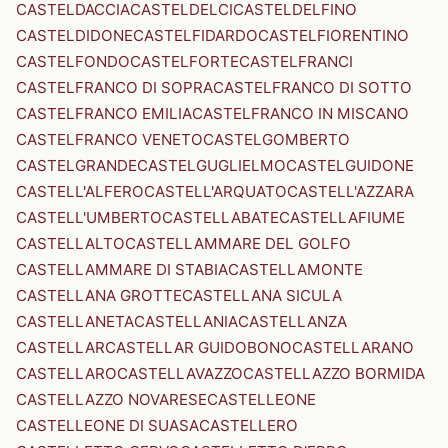
CASTELDACCIA
CASTELDELCI
CASTELDELFINO
CASTELDIDONE
CASTELFIDARDO
CASTELFIORENTINO
CASTELFONDO
CASTELFORTE
CASTELFRANCI
CASTELFRANCO DI SOPRA
CASTELFRANCO DI SOTTO
CASTELFRANCO EMILIA
CASTELFRANCO IN MISCANO
CASTELFRANCO VENETO
CASTELGOMBERTO
CASTELGRANDE
CASTELGUGLIELMO
CASTELGUIDONE
CASTELL'ALFERO
CASTELL'ARQUATO
CASTELL'AZZARA
CASTELL'UMBERTO
CASTELLABATE
CASTELLAFIUME
CASTELLALTO
CASTELLAMMARE DEL GOLFO
CASTELLAMMARE DI STABIA
CASTELLAMONTE
CASTELLANA GROTTE
CASTELLANA SICULA
CASTELLANETA
CASTELLANIA
CASTELLANZA
CASTELLAR
CASTELLAR GUIDOBONO
CASTELLARANO
CASTELLARO
CASTELLAVAZZO
CASTELLAZZO BORMIDA
CASTELLAZZO NOVARESE
CASTELLEONE
CASTELLEONE DI SUASA
CASTELLERO