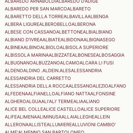
ALBAREDO ARNABOLDI
ALBAREDO D'ADIGE
ALBAREDO PER SAN MARCO
ALBARETO
ALBARETTO DELLA TORRE
ALBAVILLA
ALBENGA
ALBERA LIGURE
ALBEROBELLO
ALBERONA
ALBESE CON CASSANO
ALBETTONE
ALBI
ALBIANO
ALBIANO D'IVREA
ALBIATE
ALBIDONA
ALBIGNASEGO
ALBINEA
ALBINO
ALBIOLO
ALBISOLA SUPERIORE
ALBISSOLA MARINA
ALBIZZATE
ALBONESE
ALBOSAGGIA
ALBUGNANO
ALBUZZANO
ALCAMO
ALCARA LI FUSI
ALDENO
ALDINO .ALDEIN.
ALES
ALESSANDRIA
ALESSANDRIA DEL CARRETTO
ALESSANDRIA DELLA ROCCA
ALESSANO
ALEZIO
ALFANO
ALFEDENA
ALFIANELLO
ALFIANO NATTA
ALFONSINE
ALGHERO
ALGUA
ALI'
ALI' TERME
ALIA
ALIANO
ALICE BEL COLLE
ALICE CASTELLO
ALICE SUPERIORE
ALIFE
ALIMENA
ALIMINUSA
ALLAI
ALLEGHE
ALLEIN
ALLERONA
ALLISTE
ALLUMIERE
ALLUVIONI CAMBIO'
ALME'
ALMENNO SAN BARTOLOMEO