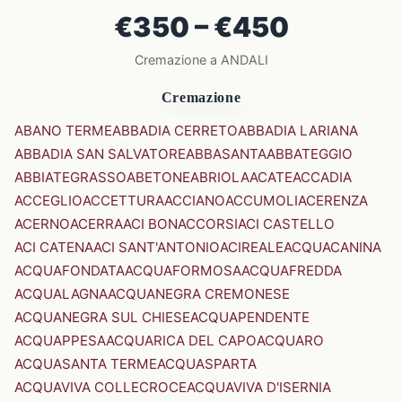
€350 – €450
Cremazione a ANDALI
Cremazione
ABANO TERME
ABBADIA CERRETO
ABBADIA LARIANA
ABBADIA SAN SALVATORE
ABBASANTA
ABBATEGGIO
ABBIATEGRASSO
ABETONE
ABRIOLA
ACATE
ACCADIA
ACCEGLIO
ACCETTURA
ACCIANO
ACCUMOLI
ACERENZA
ACERNO
ACERRA
ACI BONACCORSI
ACI CASTELLO
ACI CATENA
ACI SANT'ANTONIO
ACIREALE
ACQUACANINA
ACQUAFONDATA
ACQUAFORMOSA
ACQUAFREDDA
ACQUALAGNA
ACQUANEGRA CREMONESE
ACQUANEGRA SUL CHIESE
ACQUAPENDENTE
ACQUAPPESA
ACQUARICA DEL CAPO
ACQUARO
ACQUASANTA TERME
ACQUASPARTA
ACQUAVIVA COLLECROCE
ACQUAVIVA D'ISERNIA