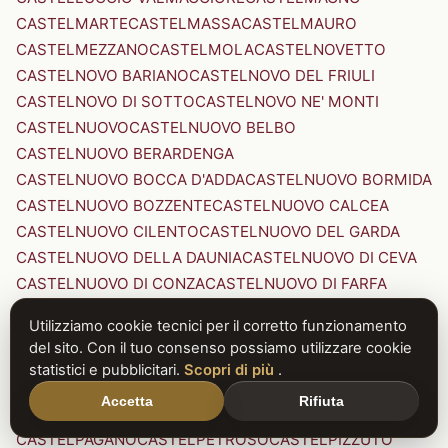
CASTELMARTE
CASTELMASSA
CASTELMAURO
CASTELMEZZANO
CASTELMOLA
CASTELNOVETTO
CASTELNOVO BARIANO
CASTELNOVO DEL FRIULI
CASTELNOVO DI SOTTO
CASTELNOVO NE' MONTI
CASTELNUOVO
CASTELNUOVO BELBO
CASTELNUOVO BERARDENGA
CASTELNUOVO BOCCA D'ADDA
CASTELNUOVO BORMIDA
CASTELNUOVO BOZZENTE
CASTELNUOVO CALCEA
CASTELNUOVO CILENTO
CASTELNUOVO DEL GARDA
CASTELNUOVO DELLA DAUNIA
CASTELNUOVO DI CEVA
CASTELNUOVO DI CONZA
CASTELNUOVO DI FARFA
CASTELNUOVO DI GARFAGNANA
Utilizziamo cookie tecnici per il corretto funzionamento
CASTELNUOVO DI PORTO
CASTELNUOVO DON BOSCO
del sito. Con il tuo consenso possiamo utilizzare cookie
CASTELNUOVO MAGRA
CASTELNUOVO NIGRA
statistici e pubblicitari.
Scopri di più
.
CASTELNUOVO PARANO
CASTELNUOVO RANGONE
Accetta
Rifiuta
CASTELNUOVO SCRIVIA
CASTELNUOVO VAL DI CECINA
CASTELPAGANO
CASTELPETROSO
CASTELPIZZUTO