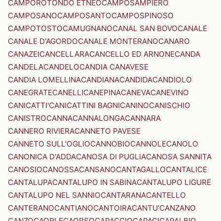
CAMPOROTONDO ETNEO
CAMPOSAMPIERO
CAMPOSANO
CAMPOSANTO
CAMPOSPINOSO
CAMPOTOSTO
CAMUGNANO
CANAL SAN BOVO
CANALE
CANALE D'AGORDO
CANALE MONTERANO
CANARO
CANAZEI
CANCELLARA
CANCELLO ED ARNONE
CANDA
CANDELA
CANDELO
CANDIA CANAVESE
CANDIA LOMELLINA
CANDIANA
CANDIDA
CANDIOLO
CANEGRATE
CANELLI
CANEPINA
CANEVA
CANEVINO
CANICATTI'
CANICATTINI BAGNI
CANINO
CANISCHIO
CANISTRO
CANNA
CANNALONGA
CANNARA
CANNERO RIVIERA
CANNETO PAVESE
CANNETO SULL'OGLIO
CANNOBIO
CANNOLE
CANOLO
CANONICA D'ADDA
CANOSA DI PUGLIA
CANOSA SANNITA
CANOSIO
CANOSSA
CANSANO
CANTAGALLO
CANTALICE
CANTALUPA
CANTALUPO IN SABINA
CANTALUPO LIGURE
CANTALUPO NEL SANNIO
CANTARANA
CANTELLO
CANTERANO
CANTIANO
CANTOIRA
CANTU'
CANZANO
CANZO
CAORLE
CAORSO
CAPACCIO
CAPACI
CAPALBIO