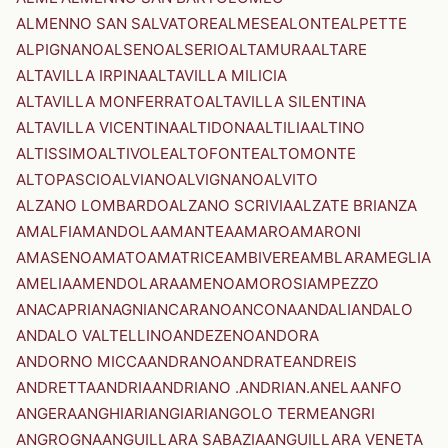
ALMENNO SAN SALVATORE
ALMESE
ALONTE
ALPETTE
ALPIGNANO
ALSENO
ALSERIO
ALTAMURA
ALTARE
ALTAVILLA IRPINA
ALTAVILLA MILICIA
ALTAVILLA MONFERRATO
ALTAVILLA SILENTINA
ALTAVILLA VICENTINA
ALTIDONA
ALTILIA
ALTINO
ALTISSIMO
ALTIVOLE
ALTOFONTE
ALTOMONTE
ALTOPASCIO
ALVIANO
ALVIGNANO
ALVITO
ALZANO LOMBARDO
ALZANO SCRIVIA
ALZATE BRIANZA
AMALFI
AMANDOLA
AMANTEA
AMARO
AMARONI
AMASENO
AMATO
AMATRICE
AMBIVERE
AMBLAR
AMEGLIA
AMELIA
AMENDOLARA
AMENO
AMOROSI
AMPEZZO
ANACAPRI
ANAGNI
ANCARANO
ANCONA
ANDALI
ANDALO
ANDALO VALTELLINO
ANDEZENO
ANDORA
ANDORNO MICCA
ANDRANO
ANDRATE
ANDREIS
ANDRETTA
ANDRIA
ANDRIANO .ANDRIAN.
ANELA
ANFO
ANGERA
ANGHIARI
ANGIARI
ANGOLO TERME
ANGRI
ANGROGNA
ANGUILLARA SABAZIA
ANGUILLARA VENETA