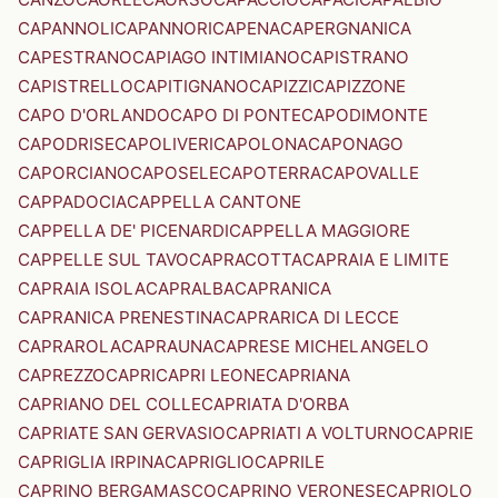
CAPANNOLI
CAPANNORI
CAPENA
CAPERGNANICA
CAPESTRANO
CAPIAGO INTIMIANO
CAPISTRANO
CAPISTRELLO
CAPITIGNANO
CAPIZZI
CAPIZZONE
CAPO D'ORLANDO
CAPO DI PONTE
CAPODIMONTE
CAPODRISE
CAPOLIVERI
CAPOLONA
CAPONAGO
CAPORCIANO
CAPOSELE
CAPOTERRA
CAPOVALLE
CAPPADOCIA
CAPPELLA CANTONE
CAPPELLA DE' PICENARDI
CAPPELLA MAGGIORE
CAPPELLE SUL TAVO
CAPRACOTTA
CAPRAIA E LIMITE
CAPRAIA ISOLA
CAPRALBA
CAPRANICA
CAPRANICA PRENESTINA
CAPRARICA DI LECCE
CAPRAROLA
CAPRAUNA
CAPRESE MICHELANGELO
CAPREZZO
CAPRI
CAPRI LEONE
CAPRIANA
CAPRIANO DEL COLLE
CAPRIATA D'ORBA
CAPRIATE SAN GERVASIO
CAPRIATI A VOLTURNO
CAPRIE
CAPRIGLIA IRPINA
CAPRIGLIO
CAPRILE
CAPRINO BERGAMASCO
CAPRINO VERONESE
CAPRIOLO