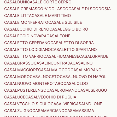
CASALDUNI
CASALE CORTE CERRO
CASALE CREMASCO-VIDOLASCO
CASALE DI SCODOSIA
CASALE LITTA
CASALE MARITTIMO
CASALE MONFERRATO
CASALE SUL SILE
CASALECCHIO DI RENO
CASALEGGIO BOIRO
CASALEGGIO NOVARA
CASALEONE
CASALETTO CEREDANO
CASALETTO DI SOPRA
CASALETTO LODIGIANO
CASALETTO SPARTANO
CASALETTO VAPRIO
CASALFIUMANESE
CASALGRANDE
CASALGRASSO
CASALINCONTRADA
CASALINO
CASALMAGGIORE
CASALMAIOCCO
CASALMORANO
CASALMORO
CASALNOCETO
CASALNUOVO DI NAPOLI
CASALNUOVO MONTEROTARO
CASALOLDO
CASALPUSTERLENGO
CASALROMANO
CASALSERUGO
CASALUCE
CASALVECCHIO DI PUGLIA
CASALVECCHIO SICULO
CASALVIERI
CASALVOLONE
CASALZUIGNO
CASAMARCIANO
CASAMASSIMA