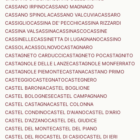
CASSANO IRPINO
CASSANO MAGNAGO
CASSANO SPINOLA
CASSANO VALCUVIA
CASSARO
CASSIGLIO
CASSINA DE' PECCHI
CASSINA RIZZARDI
CASSINA VALSASSINA
CASSINASCO
CASSINE
CASSINELLE
CASSINETTA DI LUGAGNANO
CASSINO
CASSOLA
CASSOLNOVO
CASTAGNARO
CASTAGNETO CARDUCCI
CASTAGNETO PO
CASTAGNITO
CASTAGNOLE DELLE LANZE
CASTAGNOLE MONFERRATO
CASTAGNOLE PIEMONTE
CASTANA
CASTANO PRIMO
CASTEGGIO
CASTEGNATO
CASTEGNERO
CASTEL BARONIA
CASTEL BOGLIONE
CASTEL BOLOGNESE
CASTEL CAMPAGNANO
CASTEL CASTAGNA
CASTEL COLONNA
CASTEL CONDINO
CASTEL D'AIANO
CASTEL D'ARIO
CASTEL D'AZZANO
CASTEL DEL GIUDICE
CASTEL DEL MONTE
CASTEL DEL PIANO
CASTEL DEL RIO
CASTEL DI CASIO
CASTEL DI IERI