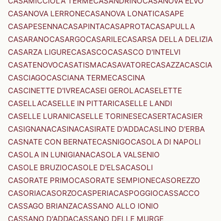
CASAMICCIOLA TERME
CASANDRINO
CASANOVA ELVO
CASANOVA LERRONE
CASANOVA LONATI
CASAPE
CASAPESENNA
CASAPINTA
CASAPROTA
CASAPULLA
CASARANO
CASARGO
CASARILE
CASARSA DELLA DELIZIA
CASARZA LIGURE
CASASCO
CASASCO D'INTELVI
CASATENOVO
CASATISMA
CASAVATORE
CASAZZA
CASCIA
CASCIAGO
CASCIANA TERME
CASCINA
CASCINETTE D'IVREA
CASEI GEROLA
CASELETTE
CASELLA
CASELLE IN PITTARI
CASELLE LANDI
CASELLE LURANI
CASELLE TORINESE
CASERTA
CASIER
CASIGNANA
CASINA
CASIRATE D'ADDA
CASLINO D'ERBA
CASNATE CON BERNATE
CASNIGO
CASOLA DI NAPOLI
CASOLA IN LUNIGIANA
CASOLA VALSENIO
CASOLE BRUZIO
CASOLE D'ELSA
CASOLI
CASORATE PRIMO
CASORATE SEMPIONE
CASOREZZO
CASORIA
CASORZO
CASPERIA
CASPOGGIO
CASSACCO
CASSAGO BRIANZA
CASSANO ALLO IONIO
CASSANO D'ADDA
CASSANO DELLE MURGE