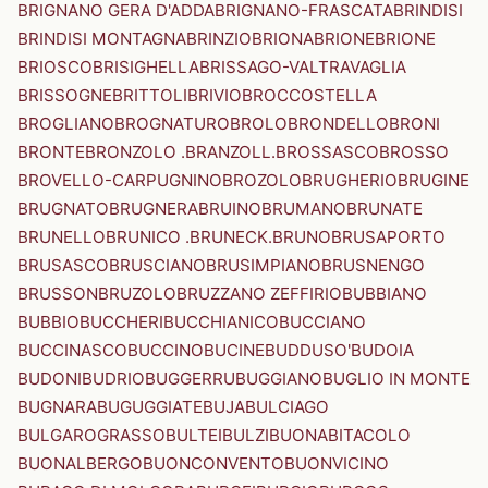
BRIGNANO GERA D'ADDA
BRIGNANO-FRASCATA
BRINDISI
BRINDISI MONTAGNA
BRINZIO
BRIONA
BRIONE
BRIONE
BRIOSCO
BRISIGHELLA
BRISSAGO-VALTRAVAGLIA
BRISSOGNE
BRITTOLI
BRIVIO
BROCCOSTELLA
BROGLIANO
BROGNATURO
BROLO
BRONDELLO
BRONI
BRONTE
BRONZOLO .BRANZOLL.
BROSSASCO
BROSSO
BROVELLO-CARPUGNINO
BROZOLO
BRUGHERIO
BRUGINE
BRUGNATO
BRUGNERA
BRUINO
BRUMANO
BRUNATE
BRUNELLO
BRUNICO .BRUNECK.
BRUNO
BRUSAPORTO
BRUSASCO
BRUSCIANO
BRUSIMPIANO
BRUSNENGO
BRUSSON
BRUZOLO
BRUZZANO ZEFFIRIO
BUBBIANO
BUBBIO
BUCCHERI
BUCCHIANICO
BUCCIANO
BUCCINASCO
BUCCINO
BUCINE
BUDDUSO'
BUDOIA
BUDONI
BUDRIO
BUGGERRU
BUGGIANO
BUGLIO IN MONTE
BUGNARA
BUGUGGIATE
BUJA
BULCIAGO
BULGAROGRASSO
BULTEI
BULZI
BUONABITACOLO
BUONALBERGO
BUONCONVENTO
BUONVICINO