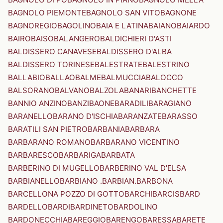
BAGNOLO PIEMONTE
BAGNOLO SAN VITO
BAGNONE
BAGNOREGIO
BAGOLINO
BAIA E LATINA
BAIANO
BAIARDO
BAIRO
BAISO
BALANGERO
BALDICHIERI D'ASTI
BALDISSERO CANAVESE
BALDISSERO D'ALBA
BALDISSERO TORINESE
BALESTRATE
BALESTRINO
BALLABIO
BALLAO
BALME
BALMUCCIA
BALOCCO
BALSORANO
BALVANO
BALZOLA
BANARI
BANCHETTE
BANNIO ANZINO
BANZI
BAONE
BARADILI
BARAGIANO
BARANELLO
BARANO D'ISCHIA
BARANZATE
BARASSO
BARATILI SAN PIETRO
BARBANIA
BARBARA
BARBARANO ROMANO
BARBARANO VICENTINO
BARBARESCO
BARBARIGA
BARBATA
BARBERINO DI MUGELLO
BARBERINO VAL D'ELSA
BARBIANELLO
BARBIANO .BARBIAN.
BARBONA
BARCELLONA POZZO DI GOTTO
BARCHI
BARCIS
BARD
BARDELLO
BARDI
BARDINETO
BARDOLINO
BARDONECCHIA
BAREGGIO
BARENGO
BARESSA
BARETE