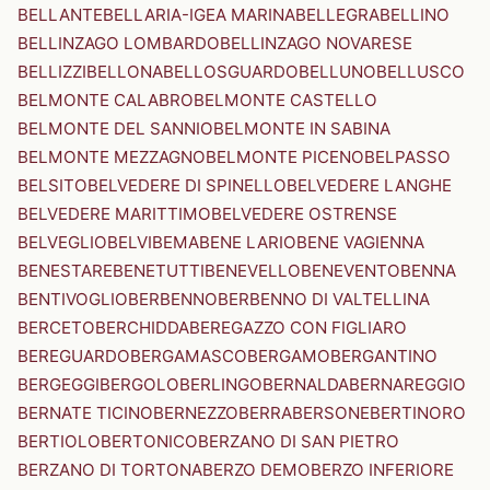
BELLANTE
BELLARIA-IGEA MARINA
BELLEGRA
BELLINO
BELLINZAGO LOMBARDO
BELLINZAGO NOVARESE
BELLIZZI
BELLONA
BELLOSGUARDO
BELLUNO
BELLUSCO
BELMONTE CALABRO
BELMONTE CASTELLO
BELMONTE DEL SANNIO
BELMONTE IN SABINA
BELMONTE MEZZAGNO
BELMONTE PICENO
BELPASSO
BELSITO
BELVEDERE DI SPINELLO
BELVEDERE LANGHE
BELVEDERE MARITTIMO
BELVEDERE OSTRENSE
BELVEGLIO
BELVI
BEMA
BENE LARIO
BENE VAGIENNA
BENESTARE
BENETUTTI
BENEVELLO
BENEVENTO
BENNA
BENTIVOGLIO
BERBENNO
BERBENNO DI VALTELLINA
BERCETO
BERCHIDDA
BEREGAZZO CON FIGLIARO
BEREGUARDO
BERGAMASCO
BERGAMO
BERGANTINO
BERGEGGI
BERGOLO
BERLINGO
BERNALDA
BERNAREGGIO
BERNATE TICINO
BERNEZZO
BERRA
BERSONE
BERTINORO
BERTIOLO
BERTONICO
BERZANO DI SAN PIETRO
BERZANO DI TORTONA
BERZO DEMO
BERZO INFERIORE