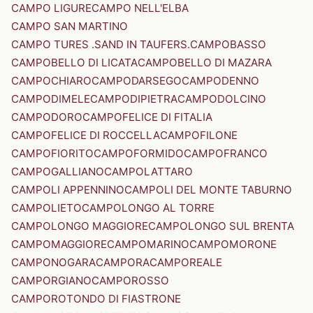
CAMPO LIGURE
CAMPO NELL'ELBA
CAMPO SAN MARTINO
CAMPO TURES .SAND IN TAUFERS.
CAMPOBASSO
CAMPOBELLO DI LICATA
CAMPOBELLO DI MAZARA
CAMPOCHIARO
CAMPODARSEGO
CAMPODENNO
CAMPODIMELE
CAMPODIPIETRA
CAMPODOLCINO
CAMPODORO
CAMPOFELICE DI FITALIA
CAMPOFELICE DI ROCCELLA
CAMPOFILONE
CAMPOFIORITO
CAMPOFORMIDO
CAMPOFRANCO
CAMPOGALLIANO
CAMPOLATTARO
CAMPOLI APPENNINO
CAMPOLI DEL MONTE TABURNO
CAMPOLIETO
CAMPOLONGO AL TORRE
CAMPOLONGO MAGGIORE
CAMPOLONGO SUL BRENTA
CAMPOMAGGIORE
CAMPOMARINO
CAMPOMORONE
CAMPONOGARA
CAMPORA
CAMPOREALE
CAMPORGIANO
CAMPOROSSO
CAMPOROTONDO DI FIASTRONE