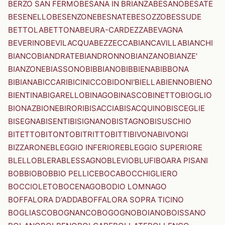
BERZO SAN FERMO
BESANA IN BRIANZA
BESANO
BESATE
BESENELLO
BESENZONE
BESNATE
BESOZZO
BESSUDE
BETTOLA
BETTONA
BEURA-CARDEZZA
BEVAGNA
BEVERINO
BEVILACQUA
BEZZECCA
BIANCAVILLA
BIANCHI
BIANCO
BIANDRATE
BIANDRONNO
BIANZANO
BIANZE'
BIANZONE
BIASSONO
BIBBIANO
BIBBIENA
BIBBONA
BIBIANA
BICCARI
BICINICCO
BIDONI'
BIELLA
BIENNO
BIENO
BIENTINA
BIGARELLO
BINAGO
BINASCO
BINETTO
BIOGLIO
BIONAZ
BIONE
BIRORI
BISACCIA
BISACQUINO
BISCEGLIE
BISEGNA
BISENTI
BISIGNANO
BISTAGNO
BISUSCHIO
BITETTO
BITONTO
BITRITTO
BITTI
BIVONA
BIVONGI
BIZZARONE
BLEGGIO INFERIORE
BLEGGIO SUPERIORE
BLELLO
BLERA
BLESSAGNO
BLEVIO
BLUFI
BOARA PISANI
BOBBIO
BOBBIO PELLICE
BOCA
BOCCHIGLIERO
BOCCIOLETO
BOCENAGO
BODIO LOMNAGO
BOFFALORA D'ADDA
BOFFALORA SOPRA TICINO
BOGLIASCO
BOGNANCO
BOGOGNO
BOIANO
BOISSANO