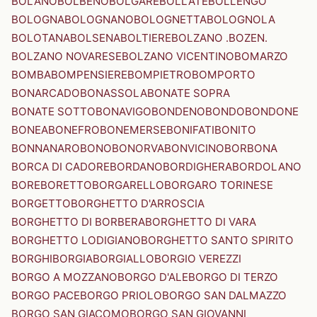
BOLANO
BOLBENO
BOLGARE
BOLLATE
BOLLENGO
BOLOGNA
BOLOGNANO
BOLOGNETTA
BOLOGNOLA
BOLOTANA
BOLSENA
BOLTIERE
BOLZANO .BOZEN.
BOLZANO NOVARESE
BOLZANO VICENTINO
BOMARZO
BOMBA
BOMPENSIERE
BOMPIETRO
BOMPORTO
BONARCADO
BONASSOLA
BONATE SOPRA
BONATE SOTTO
BONAVIGO
BONDENO
BONDO
BONDONE
BONEA
BONEFRO
BONEMERSE
BONIFATI
BONITO
BONNANARO
BONO
BONORVA
BONVICINO
BORBONA
BORCA DI CADORE
BORDANO
BORDIGHERA
BORDOLANO
BORE
BORETTO
BORGARELLO
BORGARO TORINESE
BORGETTO
BORGHETTO D'ARROSCIA
BORGHETTO DI BORBERA
BORGHETTO DI VARA
BORGHETTO LODIGIANO
BORGHETTO SANTO SPIRITO
BORGHI
BORGIA
BORGIALLO
BORGIO VEREZZI
BORGO A MOZZANO
BORGO D'ALE
BORGO DI TERZO
BORGO PACE
BORGO PRIOLO
BORGO SAN DALMAZZO
BORGO SAN GIACOMO
BORGO SAN GIOVANNI