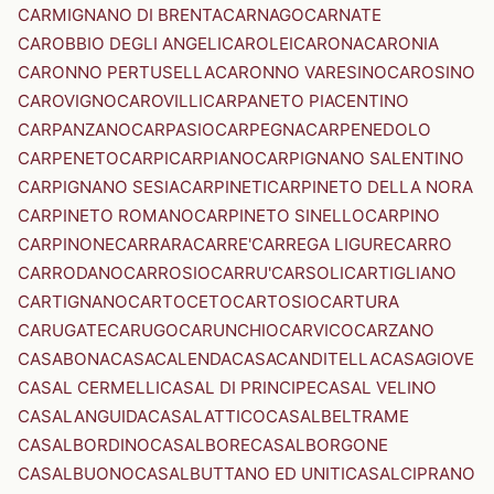
CARMIGNANO DI BRENTA
CARNAGO
CARNATE
CAROBBIO DEGLI ANGELI
CAROLEI
CARONA
CARONIA
CARONNO PERTUSELLA
CARONNO VARESINO
CAROSINO
CAROVIGNO
CAROVILLI
CARPANETO PIACENTINO
CARPANZANO
CARPASIO
CARPEGNA
CARPENEDOLO
CARPENETO
CARPI
CARPIANO
CARPIGNANO SALENTINO
CARPIGNANO SESIA
CARPINETI
CARPINETO DELLA NORA
CARPINETO ROMANO
CARPINETO SINELLO
CARPINO
CARPINONE
CARRARA
CARRE'
CARREGA LIGURE
CARRO
CARRODANO
CARROSIO
CARRU'
CARSOLI
CARTIGLIANO
CARTIGNANO
CARTOCETO
CARTOSIO
CARTURA
CARUGATE
CARUGO
CARUNCHIO
CARVICO
CARZANO
CASABONA
CASACALENDA
CASACANDITELLA
CASAGIOVE
CASAL CERMELLI
CASAL DI PRINCIPE
CASAL VELINO
CASALANGUIDA
CASALATTICO
CASALBELTRAME
CASALBORDINO
CASALBORE
CASALBORGONE
CASALBUONO
CASALBUTTANO ED UNITI
CASALCIPRANO