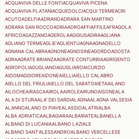
ACQUAVIVA DELLE FONTI
ACQUAVIVA PICENA
ACQUAVIVA PLATANI
ACQUEDOLCI
ACQUI TERME
ACRI
ACUTO
ADELFIA
ADRANO
ADRARA SAN MARTINO
ADRARA SAN ROCCO
ADRIA
ADRO
AFFI
AFFILE
AFRAGOLA
AFRICO
AGAZZANO
AGEROLA
AGGIUS
AGIRA
AGLIANA
AGLIANO TERME
AGLIE'
AGLIENTU
AGNA
AGNADELLO
AGNANA CALABRA
AGNONE
AGNOSINE
AGORDO
AGOSTA
AGRA
AGRATE BRIANZA
AGRATE CONTURBIA
AGRIGENTO
AGROPOLI
AGUGLIANO
AGUGLIARO
AICURZIO
AIDOMAGGIORE
AIDONE
AIELLI
AIELLO CALABRO
AIELLO DEL FRIULI
AIELLO DEL SABATO
AIETA
AILANO
AILOCHE
AIRASCA
AIROLA
AIROLE
AIRUNO
AISONE
ALA
ALA DI STURA
ALA' DEI SARDI
ALAGNA
ALAGNA VALSESIA
ALANNO
ALANO DI PIAVE
ALASSIO
ALATRI
ALBA
ALBA ADRIATICA
ALBAGIARA
ALBAIRATE
ALBANELLA
ALBANO DI LUCANIA
ALBANO LAZIALE
ALBANO SANT'ALESSANDRO
ALBANO VERCELLESE