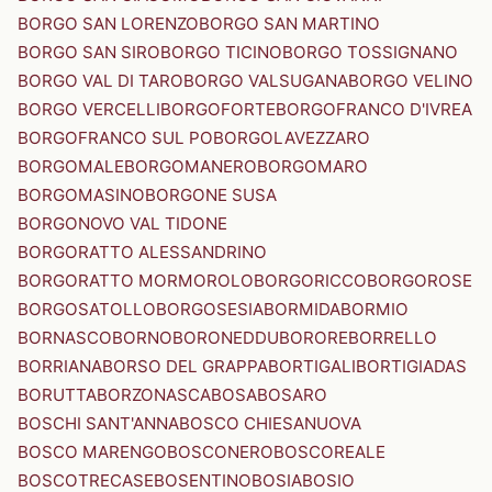
BORGO SAN LORENZO
BORGO SAN MARTINO
BORGO SAN SIRO
BORGO TICINO
BORGO TOSSIGNANO
BORGO VAL DI TARO
BORGO VALSUGANA
BORGO VELINO
BORGO VERCELLI
BORGOFORTE
BORGOFRANCO D'IVREA
BORGOFRANCO SUL PO
BORGOLAVEZZARO
BORGOMALE
BORGOMANERO
BORGOMARO
BORGOMASINO
BORGONE SUSA
BORGONOVO VAL TIDONE
BORGORATTO ALESSANDRINO
BORGORATTO MORMOROLO
BORGORICCO
BORGOROSE
BORGOSATOLLO
BORGOSESIA
BORMIDA
BORMIO
BORNASCO
BORNO
BORONEDDU
BORORE
BORRELLO
BORRIANA
BORSO DEL GRAPPA
BORTIGALI
BORTIGIADAS
BORUTTA
BORZONASCA
BOSA
BOSARO
BOSCHI SANT'ANNA
BOSCO CHIESANUOVA
BOSCO MARENGO
BOSCONERO
BOSCOREALE
BOSCOTRECASE
BOSENTINO
BOSIA
BOSIO