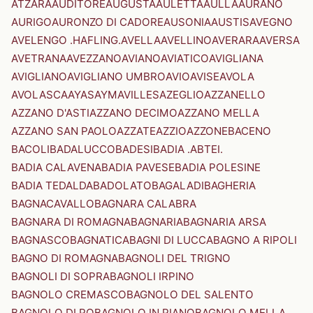
ATZARA
AUDITORE
AUGUSTA
AULETTA
AULLA
AURANO
AURIGO
AURONZO DI CADORE
AUSONIA
AUSTIS
AVEGNO
AVELENGO .HAFLING.
AVELLA
AVELLINO
AVERARA
AVERSA
AVETRANA
AVEZZANO
AVIANO
AVIATICO
AVIGLIANA
AVIGLIANO
AVIGLIANO UMBRO
AVIO
AVISE
AVOLA
AVOLASCA
AYAS
AYMAVILLES
AZEGLIO
AZZANELLO
AZZANO D'ASTI
AZZANO DECIMO
AZZANO MELLA
AZZANO SAN PAOLO
AZZATE
AZZIO
AZZONE
BACENO
BACOLI
BADALUCCO
BADESI
BADIA .ABTEI.
BADIA CALAVENA
BADIA PAVESE
BADIA POLESINE
BADIA TEDALDA
BADOLATO
BAGALADI
BAGHERIA
BAGNACAVALLO
BAGNARA CALABRA
BAGNARA DI ROMAGNA
BAGNARIA
BAGNARIA ARSA
BAGNASCO
BAGNATICA
BAGNI DI LUCCA
BAGNO A RIPOLI
BAGNO DI ROMAGNA
BAGNOLI DEL TRIGNO
BAGNOLI DI SOPRA
BAGNOLI IRPINO
BAGNOLO CREMASCO
BAGNOLO DEL SALENTO
BAGNOLO DI PO
BAGNOLO IN PIANO
BAGNOLO MELLA