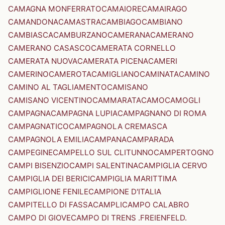
CAMAGNA MONFERRATO
CAMAIORE
CAMAIRAGO
CAMANDONA
CAMASTRA
CAMBIAGO
CAMBIANO
CAMBIASCA
CAMBURZANO
CAMERANA
CAMERANO
CAMERANO CASASCO
CAMERATA CORNELLO
CAMERATA NUOVA
CAMERATA PICENA
CAMERI
CAMERINO
CAMEROTA
CAMIGLIANO
CAMINATA
CAMINO
CAMINO AL TAGLIAMENTO
CAMISANO
CAMISANO VICENTINO
CAMMARATA
CAMO
CAMOGLI
CAMPAGNA
CAMPAGNA LUPIA
CAMPAGNANO DI ROMA
CAMPAGNATICO
CAMPAGNOLA CREMASCA
CAMPAGNOLA EMILIA
CAMPANA
CAMPARADA
CAMPEGINE
CAMPELLO SUL CLITUNNO
CAMPERTOGNO
CAMPI BISENZIO
CAMPI SALENTINA
CAMPIGLIA CERVO
CAMPIGLIA DEI BERICI
CAMPIGLIA MARITTIMA
CAMPIGLIONE FENILE
CAMPIONE D'ITALIA
CAMPITELLO DI FASSA
CAMPLI
CAMPO CALABRO
CAMPO DI GIOVE
CAMPO DI TRENS .FREIENFELD.