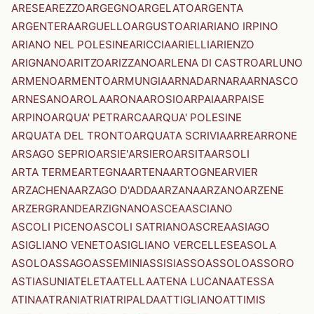
ARESE
AREZZO
ARGEGNO
ARGELATO
ARGENTA
ARGENTERA
ARGUELLO
ARGUSTO
ARI
ARIANO IRPINO
ARIANO NEL POLESINE
ARICCIA
ARIELLI
ARIENZO
ARIGNANO
ARITZO
ARIZZANO
ARLENA DI CASTRO
ARLUNO
ARMENO
ARMENTO
ARMUNGIA
ARNAD
ARNARA
ARNASCO
ARNESANO
AROLA
ARONA
AROSIO
ARPAIA
ARPAISE
ARPINO
ARQUA' PETRARCA
ARQUA' POLESINE
ARQUATA DEL TRONTO
ARQUATA SCRIVIA
ARRE
ARRONE
ARSAGO SEPRIO
ARSIE'
ARSIERO
ARSITA
ARSOLI
ARTA TERME
ARTEGNA
ARTENA
ARTOGNE
ARVIER
ARZACHENA
ARZAGO D'ADDA
ARZANA
ARZANO
ARZENE
ARZERGRANDE
ARZIGNANO
ASCEA
ASCIANO
ASCOLI PICENO
ASCOLI SATRIANO
ASCREA
ASIAGO
ASIGLIANO VENETO
ASIGLIANO VERCELLESE
ASOLA
ASOLO
ASSAGO
ASSEMINI
ASSISI
ASSO
ASSOLO
ASSORO
ASTI
ASUNI
ATELETA
ATELLA
ATENA LUCANA
ATESSA
ATINA
ATRANI
ATRI
ATRIPALDA
ATTIGLIANO
ATTIMIS