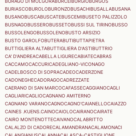
BURAGO DI MOLGORA
BURCEI
BURGIO
BURGOS
BURIASCO
BUROLO
BURONZO
BUSACHI
BUSALLA
BUSANA
BUSANO
BUSCA
BUSCATE
BUSCEMI
BUSETO PALIZZOLO
BUSNAGO
BUSSERO
BUSSETO
BUSSI SUL TIRINO
BUSSO
BUSSOLENGO
BUSSOLENO
BUSTO ARSIZIO
BUSTO GAROLFO
BUTERA
BUTI
BUTTAPIETRA
BUTTIGLIERA ALTA
BUTTIGLIERA D'ASTI
BUTTRIO
CA' D'ANDREA
CABELLA LIGURE
CABIATE
CABRAS
CACCAMO
CACCURI
CADEGLIANO-VICONAGO
CADELBOSCO DI SOPRA
CADEO
CADERZONE
CADONEGHE
CADORAGO
CADREZZATE
CAERANO DI SAN MARCO
CAFASSE
CAGGIANO
CAGLI
CAGLIARI
CAGLIO
CAGNANO AMITERNO
CAGNANO VARANO
CAGNO
CAGNO'
CAIANELLO
CAIAZZO
CAINES .KUENS.
CAINO
CAIOLO
CAIRANO
CAIRATE
CAIRO MONTENOTTE
CAIVANO
CALABRITTO
CALALZO DI CADORE
CALAMANDRANA
CALAMONACI
CALANGIANUS
CALANNA
CALASCA-CASTIGLIONE