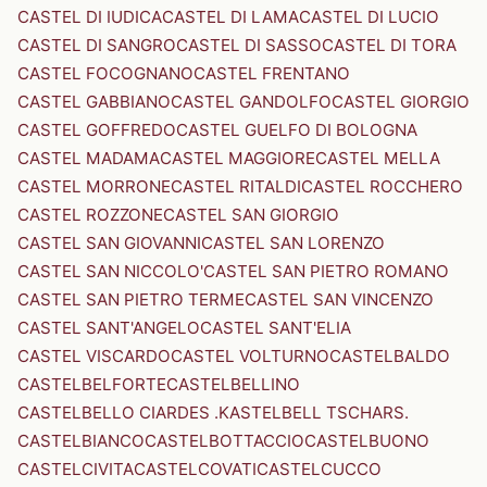
CASTEL DI IUDICA
CASTEL DI LAMA
CASTEL DI LUCIO
CASTEL DI SANGRO
CASTEL DI SASSO
CASTEL DI TORA
CASTEL FOCOGNANO
CASTEL FRENTANO
CASTEL GABBIANO
CASTEL GANDOLFO
CASTEL GIORGIO
CASTEL GOFFREDO
CASTEL GUELFO DI BOLOGNA
CASTEL MADAMA
CASTEL MAGGIORE
CASTEL MELLA
CASTEL MORRONE
CASTEL RITALDI
CASTEL ROCCHERO
CASTEL ROZZONE
CASTEL SAN GIORGIO
CASTEL SAN GIOVANNI
CASTEL SAN LORENZO
CASTEL SAN NICCOLO'
CASTEL SAN PIETRO ROMANO
CASTEL SAN PIETRO TERME
CASTEL SAN VINCENZO
CASTEL SANT'ANGELO
CASTEL SANT'ELIA
CASTEL VISCARDO
CASTEL VOLTURNO
CASTELBALDO
CASTELBELFORTE
CASTELBELLINO
CASTELBELLO CIARDES .KASTELBELL TSCHARS.
CASTELBIANCO
CASTELBOTTACCIO
CASTELBUONO
CASTELCIVITA
CASTELCOVATI
CASTELCUCCO