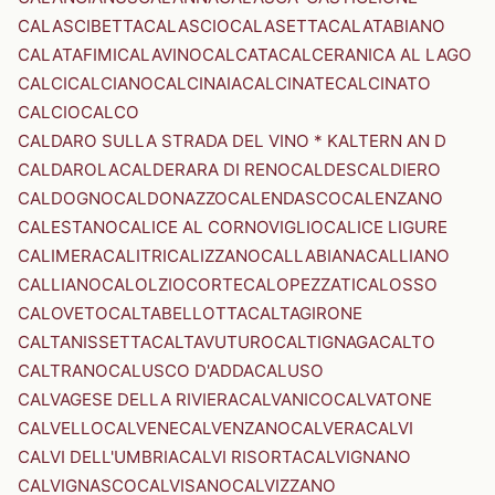
CALASCIBETTA
CALASCIO
CALASETTA
CALATABIANO
CALATAFIMI
CALAVINO
CALCATA
CALCERANICA AL LAGO
CALCI
CALCIANO
CALCINAIA
CALCINATE
CALCINATO
CALCIO
CALCO
CALDARO SULLA STRADA DEL VINO * KALTERN AN D
CALDAROLA
CALDERARA DI RENO
CALDES
CALDIERO
CALDOGNO
CALDONAZZO
CALENDASCO
CALENZANO
CALESTANO
CALICE AL CORNOVIGLIO
CALICE LIGURE
CALIMERA
CALITRI
CALIZZANO
CALLABIANA
CALLIANO
CALLIANO
CALOLZIOCORTE
CALOPEZZATI
CALOSSO
CALOVETO
CALTABELLOTTA
CALTAGIRONE
CALTANISSETTA
CALTAVUTURO
CALTIGNAGA
CALTO
CALTRANO
CALUSCO D'ADDA
CALUSO
CALVAGESE DELLA RIVIERA
CALVANICO
CALVATONE
CALVELLO
CALVENE
CALVENZANO
CALVERA
CALVI
CALVI DELL'UMBRIA
CALVI RISORTA
CALVIGNANO
CALVIGNASCO
CALVISANO
CALVIZZANO