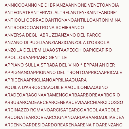
ANNICCO
ANNONE DI BRIANZA
ANNONE VENETO
ANOIA
ANTEGNATE
ANTERIVO .ALTREI.
ANTEY-SAINT-ANDRE'
ANTICOLI CORRADO
ANTIGNANO
ANTILLO
ANTONIMINA
ANTRODOCO
ANTRONA SCHIERANCO
ANVERSA DEGLI ABRUZZI
ANZANO DEL PARCO
ANZANO DI PUGLIA
ANZI
ANZIO
ANZOLA D'OSSOLA
ANZOLA DELL'EMILIA
AOSTA
APECCHIO
APICE
APIRO
APOLLOSA
APPIANO GENTILE
APPIANO SULLA STRADA DEL VINO * EPPAN AN DER
APPIGNANO
APPIGNANO DEL TRONTO
APRICA
APRICALE
APRICENA
APRIGLIANO
APRILIA
AQUARA
AQUILA D'ARROSCIA
AQUILEIA
AQUILONIA
AQUINO
ARADEO
ARAGONA
ARAMENGO
ARBA
ARBOREA
ARBORIO
ARBUS
ARCADE
ARCE
ARCENE
ARCEVIA
ARCHI
ARCIDOSSO
ARCINAZZO ROMANO
ARCISATE
ARCO
ARCOLA
ARCOLE
ARCONATE
ARCORE
ARCUGNANO
ARDARA
ARDAULI
ARDEA
ARDENNO
ARDESIO
ARDORE
ARENA
ARENA PO
ARENZANO