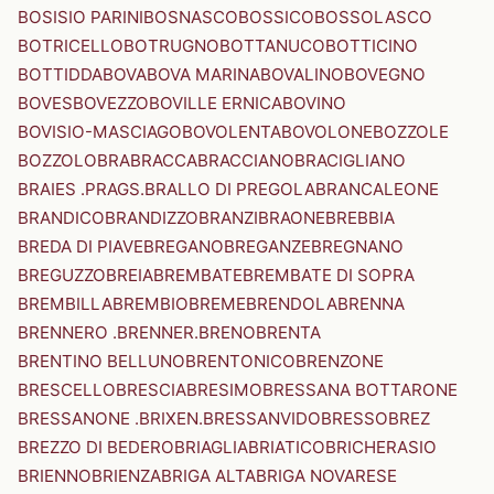
BOSISIO PARINI
BOSNASCO
BOSSICO
BOSSOLASCO
BOTRICELLO
BOTRUGNO
BOTTANUCO
BOTTICINO
BOTTIDDA
BOVA
BOVA MARINA
BOVALINO
BOVEGNO
BOVES
BOVEZZO
BOVILLE ERNICA
BOVINO
BOVISIO-MASCIAGO
BOVOLENTA
BOVOLONE
BOZZOLE
BOZZOLO
BRA
BRACCA
BRACCIANO
BRACIGLIANO
BRAIES .PRAGS.
BRALLO DI PREGOLA
BRANCALEONE
BRANDICO
BRANDIZZO
BRANZI
BRAONE
BREBBIA
BREDA DI PIAVE
BREGANO
BREGANZE
BREGNANO
BREGUZZO
BREIA
BREMBATE
BREMBATE DI SOPRA
BREMBILLA
BREMBIO
BREME
BRENDOLA
BRENNA
BRENNERO .BRENNER.
BRENO
BRENTA
BRENTINO BELLUNO
BRENTONICO
BRENZONE
BRESCELLO
BRESCIA
BRESIMO
BRESSANA BOTTARONE
BRESSANONE .BRIXEN.
BRESSANVIDO
BRESSO
BREZ
BREZZO DI BEDERO
BRIAGLIA
BRIATICO
BRICHERASIO
BRIENNO
BRIENZA
BRIGA ALTA
BRIGA NOVARESE