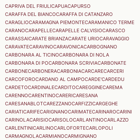
CAPRIVA DEL FRIULI
CAPUA
CAPURSO
CARAFFA DEL BIANCO
CARAFFA DI CATANZARO
CARAGLIO
CARAMAGNA PIEMONTE
CARAMANICO TERME
CARANO
CARAPELLE
CARAPELLE CALVISIO
CARASCO
CARASSAI
CARATE BRIANZA
CARATE URIO
CARAVAGGIO
CARAVATE
CARAVINO
CARAVONICA
CARBOGNANO
CARBONARA AL TICINO
CARBONARA DI NOLA
CARBONARA DI PO
CARBONARA SCRIVIA
CARBONATE
CARBONE
CARBONERA
CARBONIA
CARCARE
CARCERI
CARCOFORO
CARDANO AL CAMPO
CARDE'
CARDEDU
CARDETO
CARDINALE
CARDITO
CAREGGINE
CAREMA
CARENNO
CARENTINO
CARERI
CARESANA
CARESANABLOT
CAREZZANO
CARFIZZI
CARGEGHE
CARIATI
CARIFE
CARIGNANO
CARIMATE
CARINARO
CARINI
CARINOLA
CARISIO
CARISOLO
CARLANTINO
CARLAZZO
CARLENTINI
CARLINO
CARLOFORTE
CARLOPOLI
CARMAGNOLA
CARMIANO
CARMIGNANO