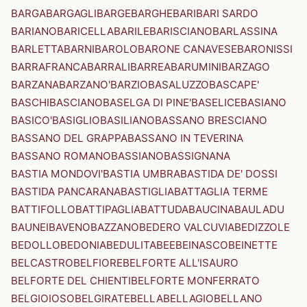
BARGA
BARGAGLI
BARGE
BARGHE
BARI
BARI SARDO
BARIANO
BARICELLA
BARILE
BARISCIANO
BARLASSINA
BARLETTA
BARNI
BAROLO
BARONE CANAVESE
BARONISSI
BARRAFRANCA
BARRALI
BARREA
BARUMINI
BARZAGO
BARZANA
BARZANO'
BARZIO
BASALUZZO
BASCAPE'
BASCHI
BASCIANO
BASELGA DI PINE'
BASELICE
BASIANO
BASICO'
BASIGLIO
BASILIANO
BASSANO BRESCIANO
BASSANO DEL GRAPPA
BASSANO IN TEVERINA
BASSANO ROMANO
BASSIANO
BASSIGNANA
BASTIA MONDOVI'
BASTIA UMBRA
BASTIDA DE' DOSSI
BASTIDA PANCARANA
BASTIGLIA
BATTAGLIA TERME
BATTIFOLLO
BATTIPAGLIA
BATTUDA
BAUCINA
BAULADU
BAUNEI
BAVENO
BAZZANO
BEDERO VALCUVIA
BEDIZZOLE
BEDOLLO
BEDONIA
BEDULITA
BEE
BEINASCO
BEINETTE
BELCASTRO
BELFIORE
BELFORTE ALL'ISAURO
BELFORTE DEL CHIENTI
BELFORTE MONFERRATO
BELGIOIOSO
BELGIRATE
BELLA
BELLAGIO
BELLANO