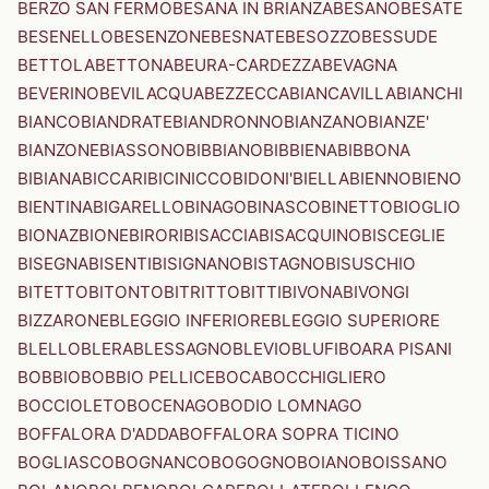
BERZO SAN FERMO
BESANA IN BRIANZA
BESANO
BESATE
BESENELLO
BESENZONE
BESNATE
BESOZZO
BESSUDE
BETTOLA
BETTONA
BEURA-CARDEZZA
BEVAGNA
BEVERINO
BEVILACQUA
BEZZECCA
BIANCAVILLA
BIANCHI
BIANCO
BIANDRATE
BIANDRONNO
BIANZANO
BIANZE'
BIANZONE
BIASSONO
BIBBIANO
BIBBIENA
BIBBONA
BIBIANA
BICCARI
BICINICCO
BIDONI'
BIELLA
BIENNO
BIENO
BIENTINA
BIGARELLO
BINAGO
BINASCO
BINETTO
BIOGLIO
BIONAZ
BIONE
BIRORI
BISACCIA
BISACQUINO
BISCEGLIE
BISEGNA
BISENTI
BISIGNANO
BISTAGNO
BISUSCHIO
BITETTO
BITONTO
BITRITTO
BITTI
BIVONA
BIVONGI
BIZZARONE
BLEGGIO INFERIORE
BLEGGIO SUPERIORE
BLELLO
BLERA
BLESSAGNO
BLEVIO
BLUFI
BOARA PISANI
BOBBIO
BOBBIO PELLICE
BOCA
BOCCHIGLIERO
BOCCIOLETO
BOCENAGO
BODIO LOMNAGO
BOFFALORA D'ADDA
BOFFALORA SOPRA TICINO
BOGLIASCO
BOGNANCO
BOGOGNO
BOIANO
BOISSANO