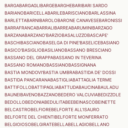
BARGA
BARGAGLI
BARGE
BARGHE
BARI
BARI SARDO
BARIANO
BARICELLA
BARILE
BARISCIANO
BARLASSINA
BARLETTA
BARNI
BAROLO
BARONE CANAVESE
BARONISSI
BARRAFRANCA
BARRALI
BARREA
BARUMINI
BARZAGO
BARZANA
BARZANO'
BARZIO
BASALUZZO
BASCAPE'
BASCHI
BASCIANO
BASELGA DI PINE'
BASELICE
BASIANO
BASICO'
BASIGLIO
BASILIANO
BASSANO BRESCIANO
BASSANO DEL GRAPPA
BASSANO IN TEVERINA
BASSANO ROMANO
BASSIANO
BASSIGNANA
BASTIA MONDOVI'
BASTIA UMBRA
BASTIDA DE' DOSSI
BASTIDA PANCARANA
BASTIGLIA
BATTAGLIA TERME
BATTIFOLLO
BATTIPAGLIA
BATTUDA
BAUCINA
BAULADU
BAUNEI
BAVENO
BAZZANO
BEDERO VALCUVIA
BEDIZZOLE
BEDOLLO
BEDONIA
BEDULITA
BEE
BEINASCO
BEINETTE
BELCASTRO
BELFIORE
BELFORTE ALL'ISAURO
BELFORTE DEL CHIENTI
BELFORTE MONFERRATO
BELGIOIOSO
BELGIRATE
BELLA
BELLAGIO
BELLANO