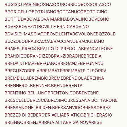
BOSISIO PARINI
BOSNASCO
BOSSICO
BOSSOLASCO
BOTRICELLO
BOTRUGNO
BOTTANUCO
BOTTICINO
BOTTIDDA
BOVA
BOVA MARINA
BOVALINO
BOVEGNO
BOVES
BOVEZZO
BOVILLE ERNICA
BOVINO
BOVISIO-MASCIAGO
BOVOLENTA
BOVOLONE
BOZZOLE
BOZZOLO
BRA
BRACCA
BRACCIANO
BRACIGLIANO
BRAIES .PRAGS.
BRALLO DI PREGOLA
BRANCALEONE
BRANDICO
BRANDIZZO
BRANZI
BRAONE
BREBBIA
BREDA DI PIAVE
BREGANO
BREGANZE
BREGNANO
BREGUZZO
BREIA
BREMBATE
BREMBATE DI SOPRA
BREMBILLA
BREMBIO
BREME
BRENDOLA
BRENNA
BRENNERO .BRENNER.
BRENO
BRENTA
BRENTINO BELLUNO
BRENTONICO
BRENZONE
BRESCELLO
BRESCIA
BRESIMO
BRESSANA BOTTARONE
BRESSANONE .BRIXEN.
BRESSANVIDO
BRESSO
BREZ
BREZZO DI BEDERO
BRIAGLIA
BRIATICO
BRICHERASIO
BRIENNO
BRIENZA
BRIGA ALTA
BRIGA NOVARESE