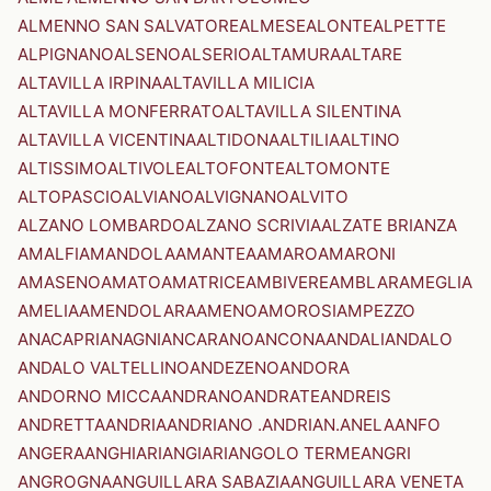
ALMENNO SAN SALVATORE
ALMESE
ALONTE
ALPETTE
ALPIGNANO
ALSENO
ALSERIO
ALTAMURA
ALTARE
ALTAVILLA IRPINA
ALTAVILLA MILICIA
ALTAVILLA MONFERRATO
ALTAVILLA SILENTINA
ALTAVILLA VICENTINA
ALTIDONA
ALTILIA
ALTINO
ALTISSIMO
ALTIVOLE
ALTOFONTE
ALTOMONTE
ALTOPASCIO
ALVIANO
ALVIGNANO
ALVITO
ALZANO LOMBARDO
ALZANO SCRIVIA
ALZATE BRIANZA
AMALFI
AMANDOLA
AMANTEA
AMARO
AMARONI
AMASENO
AMATO
AMATRICE
AMBIVERE
AMBLAR
AMEGLIA
AMELIA
AMENDOLARA
AMENO
AMOROSI
AMPEZZO
ANACAPRI
ANAGNI
ANCARANO
ANCONA
ANDALI
ANDALO
ANDALO VALTELLINO
ANDEZENO
ANDORA
ANDORNO MICCA
ANDRANO
ANDRATE
ANDREIS
ANDRETTA
ANDRIA
ANDRIANO .ANDRIAN.
ANELA
ANFO
ANGERA
ANGHIARI
ANGIARI
ANGOLO TERME
ANGRI
ANGROGNA
ANGUILLARA SABAZIA
ANGUILLARA VENETA