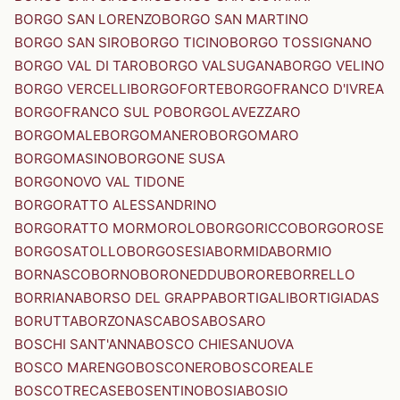
BORGO SAN LORENZO
BORGO SAN MARTINO
BORGO SAN SIRO
BORGO TICINO
BORGO TOSSIGNANO
BORGO VAL DI TARO
BORGO VALSUGANA
BORGO VELINO
BORGO VERCELLI
BORGOFORTE
BORGOFRANCO D'IVREA
BORGOFRANCO SUL PO
BORGOLAVEZZARO
BORGOMALE
BORGOMANERO
BORGOMARO
BORGOMASINO
BORGONE SUSA
BORGONOVO VAL TIDONE
BORGORATTO ALESSANDRINO
BORGORATTO MORMOROLO
BORGORICCO
BORGOROSE
BORGOSATOLLO
BORGOSESIA
BORMIDA
BORMIO
BORNASCO
BORNO
BORONEDDU
BORORE
BORRELLO
BORRIANA
BORSO DEL GRAPPA
BORTIGALI
BORTIGIADAS
BORUTTA
BORZONASCA
BOSA
BOSARO
BOSCHI SANT'ANNA
BOSCO CHIESANUOVA
BOSCO MARENGO
BOSCONERO
BOSCOREALE
BOSCOTRECASE
BOSENTINO
BOSIA
BOSIO