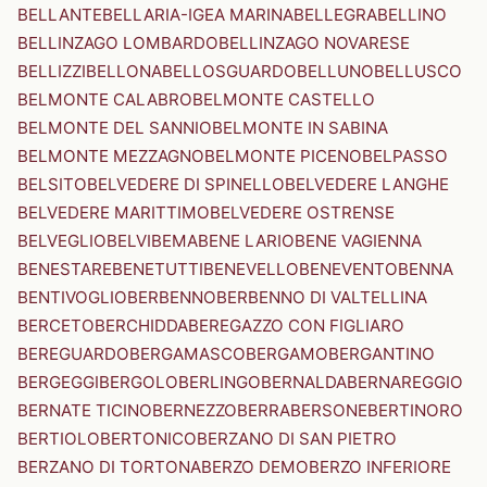
BELLANTE
BELLARIA-IGEA MARINA
BELLEGRA
BELLINO
BELLINZAGO LOMBARDO
BELLINZAGO NOVARESE
BELLIZZI
BELLONA
BELLOSGUARDO
BELLUNO
BELLUSCO
BELMONTE CALABRO
BELMONTE CASTELLO
BELMONTE DEL SANNIO
BELMONTE IN SABINA
BELMONTE MEZZAGNO
BELMONTE PICENO
BELPASSO
BELSITO
BELVEDERE DI SPINELLO
BELVEDERE LANGHE
BELVEDERE MARITTIMO
BELVEDERE OSTRENSE
BELVEGLIO
BELVI
BEMA
BENE LARIO
BENE VAGIENNA
BENESTARE
BENETUTTI
BENEVELLO
BENEVENTO
BENNA
BENTIVOGLIO
BERBENNO
BERBENNO DI VALTELLINA
BERCETO
BERCHIDDA
BEREGAZZO CON FIGLIARO
BEREGUARDO
BERGAMASCO
BERGAMO
BERGANTINO
BERGEGGI
BERGOLO
BERLINGO
BERNALDA
BERNAREGGIO
BERNATE TICINO
BERNEZZO
BERRA
BERSONE
BERTINORO
BERTIOLO
BERTONICO
BERZANO DI SAN PIETRO
BERZANO DI TORTONA
BERZO DEMO
BERZO INFERIORE