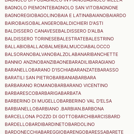
BAGNOLO PIEMONTE
BAGNOLO SAN VITO
BAGNONE
BAGNOREGIO
BAGOLINO
BAIA E LATINA
BAIANO
BAIARDO
BAIRO
BAISO
BALANGERO
BALDICHIERI D'ASTI
BALDISSERO CANAVESE
BALDISSERO D'ALBA
BALDISSERO TORINESE
BALESTRATE
BALESTRINO
BALLABIO
BALLAO
BALME
BALMUCCIA
BALOCCO
BALSORANO
BALVANO
BALZOLA
BANARI
BANCHETTE
BANNIO ANZINO
BANZI
BAONE
BARADILI
BARAGIANO
BARANELLO
BARANO D'ISCHIA
BARANZATE
BARASSO
BARATILI SAN PIETRO
BARBANIA
BARBARA
BARBARANO ROMANO
BARBARANO VICENTINO
BARBARESCO
BARBARIGA
BARBATA
BARBERINO DI MUGELLO
BARBERINO VAL D'ELSA
BARBIANELLO
BARBIANO .BARBIAN.
BARBONA
BARCELLONA POZZO DI GOTTO
BARCHI
BARCIS
BARD
BARDELLO
BARDI
BARDINETO
BARDOLINO
BARDONECCHIA
BAREGGIO
BARENGO
BARESSA
BARETE