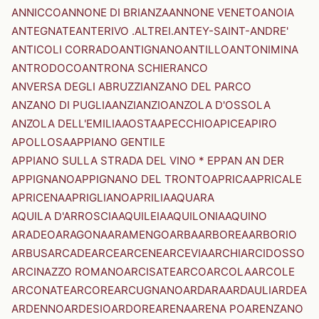
ANNICCO
ANNONE DI BRIANZA
ANNONE VENETO
ANOIA
ANTEGNATE
ANTERIVO .ALTREI.
ANTEY-SAINT-ANDRE'
ANTICOLI CORRADO
ANTIGNANO
ANTILLO
ANTONIMINA
ANTRODOCO
ANTRONA SCHIERANCO
ANVERSA DEGLI ABRUZZI
ANZANO DEL PARCO
ANZANO DI PUGLIA
ANZI
ANZIO
ANZOLA D'OSSOLA
ANZOLA DELL'EMILIA
AOSTA
APECCHIO
APICE
APIRO
APOLLOSA
APPIANO GENTILE
APPIANO SULLA STRADA DEL VINO * EPPAN AN DER
APPIGNANO
APPIGNANO DEL TRONTO
APRICA
APRICALE
APRICENA
APRIGLIANO
APRILIA
AQUARA
AQUILA D'ARROSCIA
AQUILEIA
AQUILONIA
AQUINO
ARADEO
ARAGONA
ARAMENGO
ARBA
ARBOREA
ARBORIO
ARBUS
ARCADE
ARCE
ARCENE
ARCEVIA
ARCHI
ARCIDOSSO
ARCINAZZO ROMANO
ARCISATE
ARCO
ARCOLA
ARCOLE
ARCONATE
ARCORE
ARCUGNANO
ARDARA
ARDAULI
ARDEA
ARDENNO
ARDESIO
ARDORE
ARENA
ARENA PO
ARENZANO