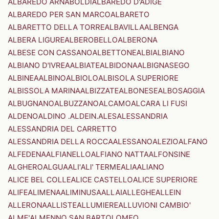
ALBAREDO ARNABOLDI
ALBAREDO D'ADIGE
ALBAREDO PER SAN MARCO
ALBARETO
ALBARETTO DELLA TORRE
ALBAVILLA
ALBENGA
ALBERA LIGURE
ALBEROBELLO
ALBERONA
ALBESE CON CASSANO
ALBETTONE
ALBI
ALBIANO
ALBIANO D'IVREA
ALBIATE
ALBIDONA
ALBIGNASEGO
ALBINEA
ALBINO
ALBIOLO
ALBISOLA SUPERIORE
ALBISSOLA MARINA
ALBIZZATE
ALBONESE
ALBOSAGGIA
ALBUGNANO
ALBUZZANO
ALCAMO
ALCARA LI FUSI
ALDENO
ALDINO .ALDEIN.
ALES
ALESSANDRIA
ALESSANDRIA DEL CARRETTO
ALESSANDRIA DELLA ROCCA
ALESSANO
ALEZIO
ALFANO
ALFEDENA
ALFIANELLO
ALFIANO NATTA
ALFONSINE
ALGHERO
ALGUA
ALI'
ALI' TERME
ALIA
ALIANO
ALICE BEL COLLE
ALICE CASTELLO
ALICE SUPERIORE
ALIFE
ALIMENA
ALIMINUSA
ALLAI
ALLEGHE
ALLEIN
ALLERONA
ALLISTE
ALLUMIERE
ALLUVIONI CAMBIO'
ALME'
ALMENNO SAN BARTOLOMEO