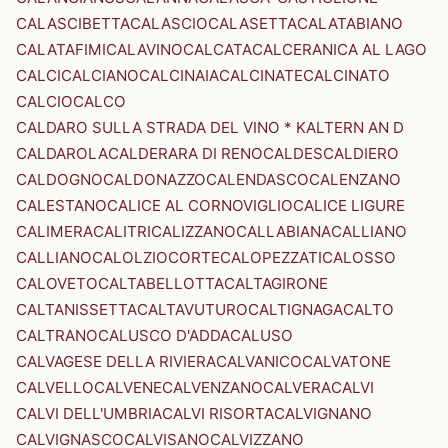
CALASCIBETTA
CALASCIO
CALASETTA
CALATABIANO
CALATAFIMI
CALAVINO
CALCATA
CALCERANICA AL LAGO
CALCI
CALCIANO
CALCINAIA
CALCINATE
CALCINATO
CALCIO
CALCO
CALDARO SULLA STRADA DEL VINO * KALTERN AN D
CALDAROLA
CALDERARA DI RENO
CALDES
CALDIERO
CALDOGNO
CALDONAZZO
CALENDASCO
CALENZANO
CALESTANO
CALICE AL CORNOVIGLIO
CALICE LIGURE
CALIMERA
CALITRI
CALIZZANO
CALLABIANA
CALLIANO
CALLIANO
CALOLZIOCORTE
CALOPEZZATI
CALOSSO
CALOVETO
CALTABELLOTTA
CALTAGIRONE
CALTANISSETTA
CALTAVUTURO
CALTIGNAGA
CALTO
CALTRANO
CALUSCO D'ADDA
CALUSO
CALVAGESE DELLA RIVIERA
CALVANICO
CALVATONE
CALVELLO
CALVENE
CALVENZANO
CALVERA
CALVI
CALVI DELL'UMBRIA
CALVI RISORTA
CALVIGNANO
CALVIGNASCO
CALVISANO
CALVIZZANO