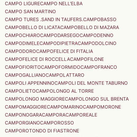
CAMPO LIGURE
CAMPO NELL'ELBA
CAMPO SAN MARTINO
CAMPO TURES .SAND IN TAUFERS.
CAMPOBASSO
CAMPOBELLO DI LICATA
CAMPOBELLO DI MAZARA
CAMPOCHIARO
CAMPODARSEGO
CAMPODENNO
CAMPODIMELE
CAMPODIPIETRA
CAMPODOLCINO
CAMPODORO
CAMPOFELICE DI FITALIA
CAMPOFELICE DI ROCCELLA
CAMPOFILONE
CAMPOFIORITO
CAMPOFORMIDO
CAMPOFRANCO
CAMPOGALLIANO
CAMPOLATTARO
CAMPOLI APPENNINO
CAMPOLI DEL MONTE TABURNO
CAMPOLIETO
CAMPOLONGO AL TORRE
CAMPOLONGO MAGGIORE
CAMPOLONGO SUL BRENTA
CAMPOMAGGIORE
CAMPOMARINO
CAMPOMORONE
CAMPONOGARA
CAMPORA
CAMPOREALE
CAMPORGIANO
CAMPOROSSO
CAMPOROTONDO DI FIASTRONE