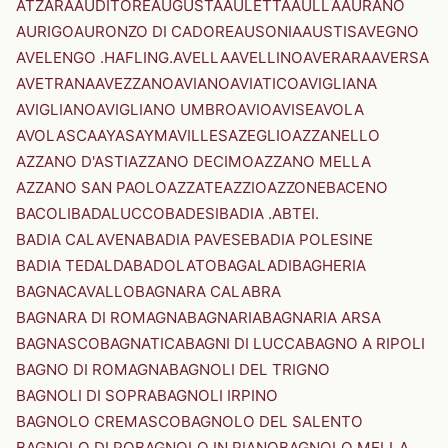
ATZARA
AUDITORE
AUGUSTA
AULETTA
AULLA
AURANO
AURIGO
AURONZO DI CADORE
AUSONIA
AUSTIS
AVEGNO
AVELENGO .HAFLING.
AVELLA
AVELLINO
AVERARA
AVERSA
AVETRANA
AVEZZANO
AVIANO
AVIATICO
AVIGLIANA
AVIGLIANO
AVIGLIANO UMBRO
AVIO
AVISE
AVOLA
AVOLASCA
AYAS
AYMAVILLES
AZEGLIO
AZZANELLO
AZZANO D'ASTI
AZZANO DECIMO
AZZANO MELLA
AZZANO SAN PAOLO
AZZATE
AZZIO
AZZONE
BACENO
BACOLI
BADALUCCO
BADESI
BADIA .ABTEI.
BADIA CALAVENA
BADIA PAVESE
BADIA POLESINE
BADIA TEDALDA
BADOLATO
BAGALADI
BAGHERIA
BAGNACAVALLO
BAGNARA CALABRA
BAGNARA DI ROMAGNA
BAGNARIA
BAGNARIA ARSA
BAGNASCO
BAGNATICA
BAGNI DI LUCCA
BAGNO A RIPOLI
BAGNO DI ROMAGNA
BAGNOLI DEL TRIGNO
BAGNOLI DI SOPRA
BAGNOLI IRPINO
BAGNOLO CREMASCO
BAGNOLO DEL SALENTO
BAGNOLO DI PO
BAGNOLO IN PIANO
BAGNOLO MELLA