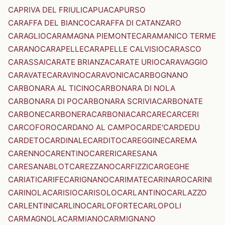
CAPRIVA DEL FRIULI
CAPUA
CAPURSO
CARAFFA DEL BIANCO
CARAFFA DI CATANZARO
CARAGLIO
CARAMAGNA PIEMONTE
CARAMANICO TERME
CARANO
CARAPELLE
CARAPELLE CALVISIO
CARASCO
CARASSAI
CARATE BRIANZA
CARATE URIO
CARAVAGGIO
CARAVATE
CARAVINO
CARAVONICA
CARBOGNANO
CARBONARA AL TICINO
CARBONARA DI NOLA
CARBONARA DI PO
CARBONARA SCRIVIA
CARBONATE
CARBONE
CARBONERA
CARBONIA
CARCARE
CARCERI
CARCOFORO
CARDANO AL CAMPO
CARDE'
CARDEDU
CARDETO
CARDINALE
CARDITO
CAREGGINE
CAREMA
CARENNO
CARENTINO
CARERI
CARESANA
CARESANABLOT
CAREZZANO
CARFIZZI
CARGEGHE
CARIATI
CARIFE
CARIGNANO
CARIMATE
CARINARO
CARINI
CARINOLA
CARISIO
CARISOLO
CARLANTINO
CARLAZZO
CARLENTINI
CARLINO
CARLOFORTE
CARLOPOLI
CARMAGNOLA
CARMIANO
CARMIGNANO