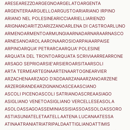
ARESE
AREZZO
ARGEGNO
ARGELATO
ARGENTA
ARGENTERA
ARGUELLO
ARGUSTO
ARI
ARIANO IRPINO
ARIANO NEL POLESINE
ARICCIA
ARIELLI
ARIENZO
ARIGNANO
ARITZO
ARIZZANO
ARLENA DI CASTRO
ARLUNO
ARMENO
ARMENTO
ARMUNGIA
ARNAD
ARNARA
ARNASCO
ARNESANO
AROLA
ARONA
AROSIO
ARPAIA
ARPAISE
ARPINO
ARQUA' PETRARCA
ARQUA' POLESINE
ARQUATA DEL TRONTO
ARQUATA SCRIVIA
ARRE
ARRONE
ARSAGO SEPRIO
ARSIE'
ARSIERO
ARSITA
ARSOLI
ARTA TERME
ARTEGNA
ARTENA
ARTOGNE
ARVIER
ARZACHENA
ARZAGO D'ADDA
ARZANA
ARZANO
ARZENE
ARZERGRANDE
ARZIGNANO
ASCEA
ASCIANO
ASCOLI PICENO
ASCOLI SATRIANO
ASCREA
ASIAGO
ASIGLIANO VENETO
ASIGLIANO VERCELLESE
ASOLA
ASOLO
ASSAGO
ASSEMINI
ASSISI
ASSO
ASSOLO
ASSORO
ASTI
ASUNI
ATELETA
ATELLA
ATENA LUCANA
ATESSA
ATINA
ATRANI
ATRI
ATRIPALDA
ATTIGLIANO
ATTIMIS