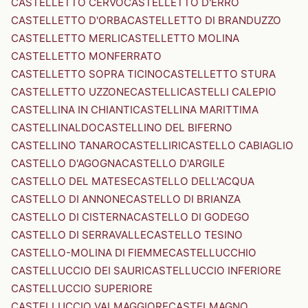
CASTELLETTO CERVO
CASTELLETTO D'ERRO
CASTELLETTO D'ORBA
CASTELLETTO DI BRANDUZZO
CASTELLETTO MERLI
CASTELLETTO MOLINA
CASTELLETTO MONFERRATO
CASTELLETTO SOPRA TICINO
CASTELLETTO STURA
CASTELLETTO UZZONE
CASTELLI
CASTELLI CALEPIO
CASTELLINA IN CHIANTI
CASTELLINA MARITTIMA
CASTELLINALDO
CASTELLINO DEL BIFERNO
CASTELLINO TANARO
CASTELLIRI
CASTELLO CABIAGLIO
CASTELLO D'AGOGNA
CASTELLO D'ARGILE
CASTELLO DEL MATESE
CASTELLO DELL'ACQUA
CASTELLO DI ANNONE
CASTELLO DI BRIANZA
CASTELLO DI CISTERNA
CASTELLO DI GODEGO
CASTELLO DI SERRAVALLE
CASTELLO TESINO
CASTELLO-MOLINA DI FIEMME
CASTELLUCCHIO
CASTELLUCCIO DEI SAURI
CASTELLUCCIO INFERIORE
CASTELLUCCIO SUPERIORE
CASTELLUCCIO VALMAGGIORE
CASTELMAGNO