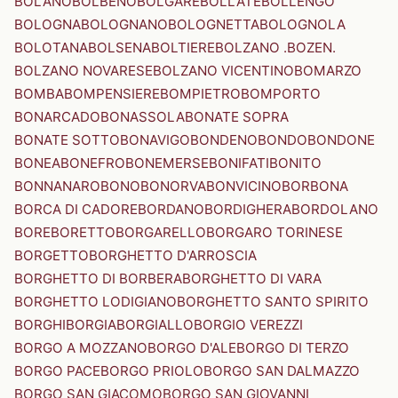
BOLANO
BOLBENO
BOLGARE
BOLLATE
BOLLENGO
BOLOGNA
BOLOGNANO
BOLOGNETTA
BOLOGNOLA
BOLOTANA
BOLSENA
BOLTIERE
BOLZANO .BOZEN.
BOLZANO NOVARESE
BOLZANO VICENTINO
BOMARZO
BOMBA
BOMPENSIERE
BOMPIETRO
BOMPORTO
BONARCADO
BONASSOLA
BONATE SOPRA
BONATE SOTTO
BONAVIGO
BONDENO
BONDO
BONDONE
BONEA
BONEFRO
BONEMERSE
BONIFATI
BONITO
BONNANARO
BONO
BONORVA
BONVICINO
BORBONA
BORCA DI CADORE
BORDANO
BORDIGHERA
BORDOLANO
BORE
BORETTO
BORGARELLO
BORGARO TORINESE
BORGETTO
BORGHETTO D'ARROSCIA
BORGHETTO DI BORBERA
BORGHETTO DI VARA
BORGHETTO LODIGIANO
BORGHETTO SANTO SPIRITO
BORGHI
BORGIA
BORGIALLO
BORGIO VEREZZI
BORGO A MOZZANO
BORGO D'ALE
BORGO DI TERZO
BORGO PACE
BORGO PRIOLO
BORGO SAN DALMAZZO
BORGO SAN GIACOMO
BORGO SAN GIOVANNI