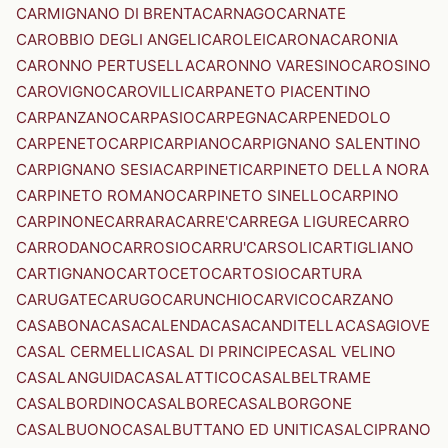
CARMIGNANO DI BRENTA
CARNAGO
CARNATE
CAROBBIO DEGLI ANGELI
CAROLEI
CARONA
CARONIA
CARONNO PERTUSELLA
CARONNO VARESINO
CAROSINO
CAROVIGNO
CAROVILLI
CARPANETO PIACENTINO
CARPANZANO
CARPASIO
CARPEGNA
CARPENEDOLO
CARPENETO
CARPI
CARPIANO
CARPIGNANO SALENTINO
CARPIGNANO SESIA
CARPINETI
CARPINETO DELLA NORA
CARPINETO ROMANO
CARPINETO SINELLO
CARPINO
CARPINONE
CARRARA
CARRE'
CARREGA LIGURE
CARRO
CARRODANO
CARROSIO
CARRU'
CARSOLI
CARTIGLIANO
CARTIGNANO
CARTOCETO
CARTOSIO
CARTURA
CARUGATE
CARUGO
CARUNCHIO
CARVICO
CARZANO
CASABONA
CASACALENDA
CASACANDITELLA
CASAGIOVE
CASAL CERMELLI
CASAL DI PRINCIPE
CASAL VELINO
CASALANGUIDA
CASALATTICO
CASALBELTRAME
CASALBORDINO
CASALBORE
CASALBORGONE
CASALBUONO
CASALBUTTANO ED UNITI
CASALCIPRANO