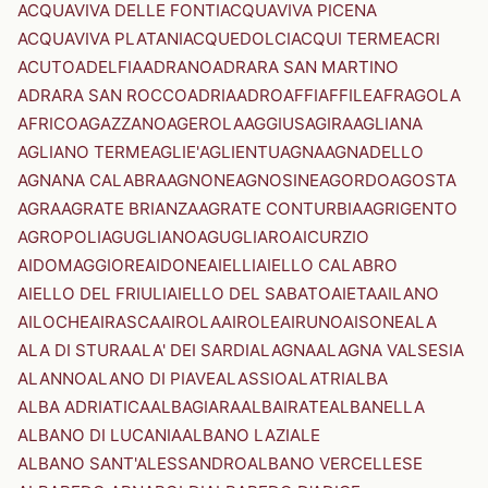
ACQUAVIVA DELLE FONTI
ACQUAVIVA PICENA
ACQUAVIVA PLATANI
ACQUEDOLCI
ACQUI TERME
ACRI
ACUTO
ADELFIA
ADRANO
ADRARA SAN MARTINO
ADRARA SAN ROCCO
ADRIA
ADRO
AFFI
AFFILE
AFRAGOLA
AFRICO
AGAZZANO
AGEROLA
AGGIUS
AGIRA
AGLIANA
AGLIANO TERME
AGLIE'
AGLIENTU
AGNA
AGNADELLO
AGNANA CALABRA
AGNONE
AGNOSINE
AGORDO
AGOSTA
AGRA
AGRATE BRIANZA
AGRATE CONTURBIA
AGRIGENTO
AGROPOLI
AGUGLIANO
AGUGLIARO
AICURZIO
AIDOMAGGIORE
AIDONE
AIELLI
AIELLO CALABRO
AIELLO DEL FRIULI
AIELLO DEL SABATO
AIETA
AILANO
AILOCHE
AIRASCA
AIROLA
AIROLE
AIRUNO
AISONE
ALA
ALA DI STURA
ALA' DEI SARDI
ALAGNA
ALAGNA VALSESIA
ALANNO
ALANO DI PIAVE
ALASSIO
ALATRI
ALBA
ALBA ADRIATICA
ALBAGIARA
ALBAIRATE
ALBANELLA
ALBANO DI LUCANIA
ALBANO LAZIALE
ALBANO SANT'ALESSANDRO
ALBANO VERCELLESE