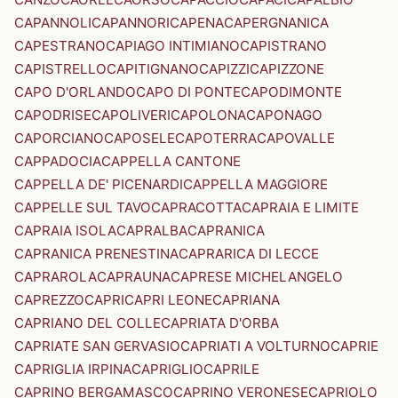
CAPANNOLI
CAPANNORI
CAPENA
CAPERGNANICA
CAPESTRANO
CAPIAGO INTIMIANO
CAPISTRANO
CAPISTRELLO
CAPITIGNANO
CAPIZZI
CAPIZZONE
CAPO D'ORLANDO
CAPO DI PONTE
CAPODIMONTE
CAPODRISE
CAPOLIVERI
CAPOLONA
CAPONAGO
CAPORCIANO
CAPOSELE
CAPOTERRA
CAPOVALLE
CAPPADOCIA
CAPPELLA CANTONE
CAPPELLA DE' PICENARDI
CAPPELLA MAGGIORE
CAPPELLE SUL TAVO
CAPRACOTTA
CAPRAIA E LIMITE
CAPRAIA ISOLA
CAPRALBA
CAPRANICA
CAPRANICA PRENESTINA
CAPRARICA DI LECCE
CAPRAROLA
CAPRAUNA
CAPRESE MICHELANGELO
CAPREZZO
CAPRI
CAPRI LEONE
CAPRIANA
CAPRIANO DEL COLLE
CAPRIATA D'ORBA
CAPRIATE SAN GERVASIO
CAPRIATI A VOLTURNO
CAPRIE
CAPRIGLIA IRPINA
CAPRIGLIO
CAPRILE
CAPRINO BERGAMASCO
CAPRINO VERONESE
CAPRIOLO