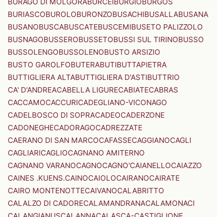
BURAGO DI MOLGORA
BURCEI
BURGIO
BURGOS
BURIASCO
BUROLO
BURONZO
BUSACHI
BUSALLA
BUSANA
BUSANO
BUSCA
BUSCATE
BUSCEMI
BUSETO PALIZZOLO
BUSNAGO
BUSSERO
BUSSETO
BUSSI SUL TIRINO
BUSSO
BUSSOLENGO
BUSSOLENO
BUSTO ARSIZIO
BUSTO GAROLFO
BUTERA
BUTI
BUTTAPIETRA
BUTTIGLIERA ALTA
BUTTIGLIERA D'ASTI
BUTTRIO
CA' D'ANDREA
CABELLA LIGURE
CABIATE
CABRAS
CACCAMO
CACCURI
CADEGLIANO-VICONAGO
CADELBOSCO DI SOPRA
CADEO
CADERZONE
CADONEGHE
CADORAGO
CADREZZATE
CAERANO DI SAN MARCO
CAFASSE
CAGGIANO
CAGLI
CAGLIARI
CAGLIO
CAGNANO AMITERNO
CAGNANO VARANO
CAGNO
CAGNO'
CAIANELLO
CAIAZZO
CAINES .KUENS.
CAINO
CAIOLO
CAIRANO
CAIRATE
CAIRO MONTENOTTE
CAIVANO
CALABRITTO
CALALZO DI CADORE
CALAMANDRANA
CALAMONACI
CALANGIANUS
CALANNA
CALASCA-CASTIGLIONE