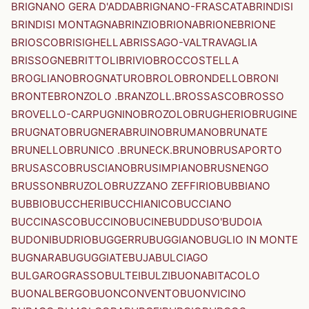
BRIGNANO GERA D'ADDA
BRIGNANO-FRASCATA
BRINDISI
BRINDISI MONTAGNA
BRINZIO
BRIONA
BRIONE
BRIONE
BRIOSCO
BRISIGHELLA
BRISSAGO-VALTRAVAGLIA
BRISSOGNE
BRITTOLI
BRIVIO
BROCCOSTELLA
BROGLIANO
BROGNATURO
BROLO
BRONDELLO
BRONI
BRONTE
BRONZOLO .BRANZOLL.
BROSSASCO
BROSSO
BROVELLO-CARPUGNINO
BROZOLO
BRUGHERIO
BRUGINE
BRUGNATO
BRUGNERA
BRUINO
BRUMANO
BRUNATE
BRUNELLO
BRUNICO .BRUNECK.
BRUNO
BRUSAPORTO
BRUSASCO
BRUSCIANO
BRUSIMPIANO
BRUSNENGO
BRUSSON
BRUZOLO
BRUZZANO ZEFFIRIO
BUBBIANO
BUBBIO
BUCCHERI
BUCCHIANICO
BUCCIANO
BUCCINASCO
BUCCINO
BUCINE
BUDDUSO'
BUDOIA
BUDONI
BUDRIO
BUGGERRU
BUGGIANO
BUGLIO IN MONTE
BUGNARA
BUGUGGIATE
BUJA
BULCIAGO
BULGAROGRASSO
BULTEI
BULZI
BUONABITACOLO
BUONALBERGO
BUONCONVENTO
BUONVICINO