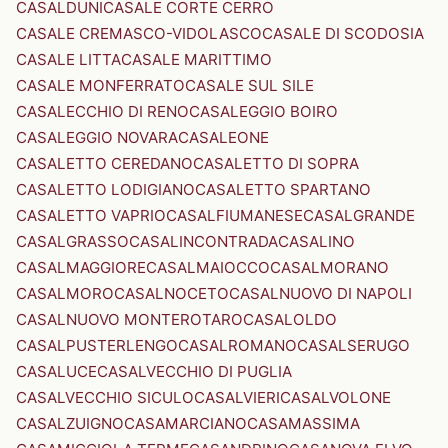
CASALDUNI
CASALE CORTE CERRO
CASALE CREMASCO-VIDOLASCO
CASALE DI SCODOSIA
CASALE LITTA
CASALE MARITTIMO
CASALE MONFERRATO
CASALE SUL SILE
CASALECCHIO DI RENO
CASALEGGIO BOIRO
CASALEGGIO NOVARA
CASALEONE
CASALETTO CEREDANO
CASALETTO DI SOPRA
CASALETTO LODIGIANO
CASALETTO SPARTANO
CASALETTO VAPRIO
CASALFIUMANESE
CASALGRANDE
CASALGRASSO
CASALINCONTRADA
CASALINO
CASALMAGGIORE
CASALMAIOCCO
CASALMORANO
CASALMORO
CASALNOCETO
CASALNUOVO DI NAPOLI
CASALNUOVO MONTEROTARO
CASALOLDO
CASALPUSTERLENGO
CASALROMANO
CASALSERUGO
CASALUCE
CASALVECCHIO DI PUGLIA
CASALVECCHIO SICULO
CASALVIERI
CASALVOLONE
CASALZUIGNO
CASAMARCIANO
CASAMASSIMA