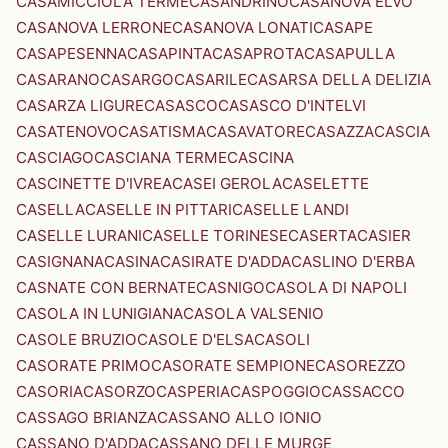
CASAMICCIOLA TERME
CASANDRINO
CASANOVA ELVO
CASANOVA LERRONE
CASANOVA LONATI
CASAPE
CASAPESENNA
CASAPINTA
CASAPROTA
CASAPULLA
CASARANO
CASARGO
CASARILE
CASARSA DELLA DELIZIA
CASARZA LIGURE
CASASCO
CASASCO D'INTELVI
CASATENOVO
CASATISMA
CASAVATORE
CASAZZA
CASCIA
CASCIAGO
CASCIANA TERME
CASCINA
CASCINETTE D'IVREA
CASEI GEROLA
CASELETTE
CASELLA
CASELLE IN PITTARI
CASELLE LANDI
CASELLE LURANI
CASELLE TORINESE
CASERTA
CASIER
CASIGNANA
CASINA
CASIRATE D'ADDA
CASLINO D'ERBA
CASNATE CON BERNATE
CASNIGO
CASOLA DI NAPOLI
CASOLA IN LUNIGIANA
CASOLA VALSENIO
CASOLE BRUZIO
CASOLE D'ELSA
CASOLI
CASORATE PRIMO
CASORATE SEMPIONE
CASOREZZO
CASORIA
CASORZO
CASPERIA
CASPOGGIO
CASSACCO
CASSAGO BRIANZA
CASSANO ALLO IONIO
CASSANO D'ADDA
CASSANO DELLE MURGE