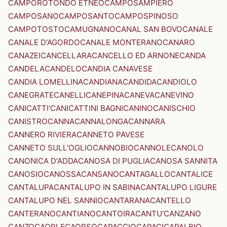
CAMPOROTONDO ETNEO
CAMPOSAMPIERO
CAMPOSANO
CAMPOSANTO
CAMPOSPINOSO
CAMPOTOSTO
CAMUGNANO
CANAL SAN BOVO
CANALE
CANALE D'AGORDO
CANALE MONTERANO
CANARO
CANAZEI
CANCELLARA
CANCELLO ED ARNONE
CANDA
CANDELA
CANDELO
CANDIA CANAVESE
CANDIA LOMELLINA
CANDIANA
CANDIDA
CANDIOLO
CANEGRATE
CANELLI
CANEPINA
CANEVA
CANEVINO
CANICATTI'
CANICATTINI BAGNI
CANINO
CANISCHIO
CANISTRO
CANNA
CANNALONGA
CANNARA
CANNERO RIVIERA
CANNETO PAVESE
CANNETO SULL'OGLIO
CANNOBIO
CANNOLE
CANOLO
CANONICA D'ADDA
CANOSA DI PUGLIA
CANOSA SANNITA
CANOSIO
CANOSSA
CANSANO
CANTAGALLO
CANTALICE
CANTALUPA
CANTALUPO IN SABINA
CANTALUPO LIGURE
CANTALUPO NEL SANNIO
CANTARANA
CANTELLO
CANTERANO
CANTIANO
CANTOIRA
CANTU'
CANZANO
CANZO
CAORLE
CAORSO
CAPACCIO
CAPACI
CAPALBIO