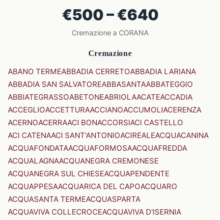
€500 – €640
Cremazione a CORANA
Cremazione
ABANO TERME
ABBADIA CERRETO
ABBADIA LARIANA
ABBADIA SAN SALVATORE
ABBASANTA
ABBATEGGIO
ABBIATEGRASSO
ABETONE
ABRIOLA
ACATE
ACCADIA
ACCEGLIO
ACCETTURA
ACCIANO
ACCUMOLI
ACERENZA
ACERNO
ACERRA
ACI BONACCORSI
ACI CASTELLO
ACI CATENA
ACI SANT'ANTONIO
ACIREALE
ACQUACANINA
ACQUAFONDATA
ACQUAFORMOSA
ACQUAFREDDA
ACQUALAGNA
ACQUANEGRA CREMONESE
ACQUANEGRA SUL CHIESE
ACQUAPENDENTE
ACQUAPPESA
ACQUARICA DEL CAPO
ACQUARO
ACQUASANTA TERME
ACQUASPARTA
ACQUAVIVA COLLECROCE
ACQUAVIVA D'ISERNIA