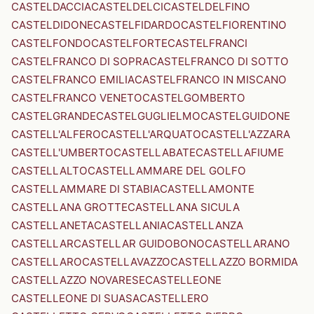
CASTELDACCIA
CASTELDELCI
CASTELDELFINO
CASTELDIDONE
CASTELFIDARDO
CASTELFIORENTINO
CASTELFONDO
CASTELFORTE
CASTELFRANCI
CASTELFRANCO DI SOPRA
CASTELFRANCO DI SOTTO
CASTELFRANCO EMILIA
CASTELFRANCO IN MISCANO
CASTELFRANCO VENETO
CASTELGOMBERTO
CASTELGRANDE
CASTELGUGLIELMO
CASTELGUIDONE
CASTELL'ALFERO
CASTELL'ARQUATO
CASTELL'AZZARA
CASTELL'UMBERTO
CASTELLABATE
CASTELLAFIUME
CASTELLALTO
CASTELLAMMARE DEL GOLFO
CASTELLAMMARE DI STABIA
CASTELLAMONTE
CASTELLANA GROTTE
CASTELLANA SICULA
CASTELLANETA
CASTELLANIA
CASTELLANZA
CASTELLAR
CASTELLAR GUIDOBONO
CASTELLARANO
CASTELLARO
CASTELLAVAZZO
CASTELLAZZO BORMIDA
CASTELLAZZO NOVARESE
CASTELLEONE
CASTELLEONE DI SUASA
CASTELLERO