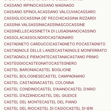
CASSANO IRPINO
CASSANO MAGNAGO
CASSANO SPINOLA
CASSANO VALCUVIA
CASSARO
CASSIGLIO
CASSINA DE' PECCHI
CASSINA RIZZARDI
CASSINA VALSASSINA
CASSINASCO
CASSINE
CASSINELLE
CASSINETTA DI LUGAGNANO
CASSINO
CASSOLA
CASSOLNOVO
CASTAGNARO
CASTAGNETO CARDUCCI
CASTAGNETO PO
CASTAGNITO
CASTAGNOLE DELLE LANZE
CASTAGNOLE MONFERRATO
CASTAGNOLE PIEMONTE
CASTANA
CASTANO PRIMO
CASTEGGIO
CASTEGNATO
CASTEGNERO
CASTEL BARONIA
CASTEL BOGLIONE
CASTEL BOLOGNESE
CASTEL CAMPAGNANO
CASTEL CASTAGNA
CASTEL COLONNA
CASTEL CONDINO
CASTEL D'AIANO
CASTEL D'ARIO
CASTEL D'AZZANO
CASTEL DEL GIUDICE
CASTEL DEL MONTE
CASTEL DEL PIANO
CASTEL DEL RIO
CASTEL DI CASIO
CASTEL DI IERI