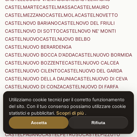
CASTELMARTE
CASTELMASSA
CASTELMAURO
CASTELMEZZANO
CASTELMOLA
CASTELNOVETTO
CASTELNOVO BARIANO
CASTELNOVO DEL FRIULI
CASTELNOVO DI SOTTO
CASTELNOVO NE' MONTI
CASTELNUOVO
CASTELNUOVO BELBO
CASTELNUOVO BERARDENGA
CASTELNUOVO BOCCA D'ADDA
CASTELNUOVO BORMIDA
CASTELNUOVO BOZZENTE
CASTELNUOVO CALCEA
CASTELNUOVO CILENTO
CASTELNUOVO DEL GARDA
CASTELNUOVO DELLA DAUNIA
CASTELNUOVO DI CEVA
CASTELNUOVO DI CONZA
CASTELNUOVO DI FARFA
CASTELNUOVO DI GARFAGNANA
Utilizziamo cookie tecnici per il corretto funzionamento
CASTELNUOVO DI PORTO
CASTELNUOVO DON BOSCO
del sito. Con il tuo consenso possiamo utilizzare cookie
CASTELNUOVO MAGRA
CASTELNUOVO NIGRA
statistici e pubblicitari.
Scopri di più
.
CASTELNUOVO PARANO
CASTELNUOVO RANGONE
Accetta
Rifiuta
CASTELNUOVO SCRIVIA
CASTELNUOVO VAL DI CECINA
CASTELPAGANO
CASTELPETROSO
CASTELPIZZUTO