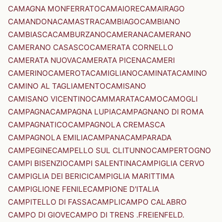
CAMAGNA MONFERRATO
CAMAIORE
CAMAIRAGO
CAMANDONA
CAMASTRA
CAMBIAGO
CAMBIANO
CAMBIASCA
CAMBURZANO
CAMERANA
CAMERANO
CAMERANO CASASCO
CAMERATA CORNELLO
CAMERATA NUOVA
CAMERATA PICENA
CAMERI
CAMERINO
CAMEROTA
CAMIGLIANO
CAMINATA
CAMINO
CAMINO AL TAGLIAMENTO
CAMISANO
CAMISANO VICENTINO
CAMMARATA
CAMO
CAMOGLI
CAMPAGNA
CAMPAGNA LUPIA
CAMPAGNANO DI ROMA
CAMPAGNATICO
CAMPAGNOLA CREMASCA
CAMPAGNOLA EMILIA
CAMPANA
CAMPARADA
CAMPEGINE
CAMPELLO SUL CLITUNNO
CAMPERTOGNO
CAMPI BISENZIO
CAMPI SALENTINA
CAMPIGLIA CERVO
CAMPIGLIA DEI BERICI
CAMPIGLIA MARITTIMA
CAMPIGLIONE FENILE
CAMPIONE D'ITALIA
CAMPITELLO DI FASSA
CAMPLI
CAMPO CALABRO
CAMPO DI GIOVE
CAMPO DI TRENS .FREIENFELD.