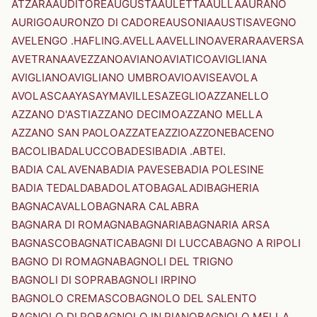
ATZARA
AUDITORE
AUGUSTA
AULETTA
AULLA
AURANO
AURIGO
AURONZO DI CADORE
AUSONIA
AUSTIS
AVEGNO
AVELENGO .HAFLING.
AVELLA
AVELLINO
AVERARA
AVERSA
AVETRANA
AVEZZANO
AVIANO
AVIATICO
AVIGLIANA
AVIGLIANO
AVIGLIANO UMBRO
AVIO
AVISE
AVOLA
AVOLASCA
AYAS
AYMAVILLES
AZEGLIO
AZZANELLO
AZZANO D'ASTI
AZZANO DECIMO
AZZANO MELLA
AZZANO SAN PAOLO
AZZATE
AZZIO
AZZONE
BACENO
BACOLI
BADALUCCO
BADESI
BADIA .ABTEI.
BADIA CALAVENA
BADIA PAVESE
BADIA POLESINE
BADIA TEDALDA
BADOLATO
BAGALADI
BAGHERIA
BAGNACAVALLO
BAGNARA CALABRA
BAGNARA DI ROMAGNA
BAGNARIA
BAGNARIA ARSA
BAGNASCO
BAGNATICA
BAGNI DI LUCCA
BAGNO A RIPOLI
BAGNO DI ROMAGNA
BAGNOLI DEL TRIGNO
BAGNOLI DI SOPRA
BAGNOLI IRPINO
BAGNOLO CREMASCO
BAGNOLO DEL SALENTO
BAGNOLO DI PO
BAGNOLO IN PIANO
BAGNOLO MELLA