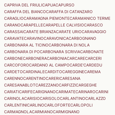
CAPRIVA DEL FRIULI
CAPUA
CAPURSO
CARAFFA DEL BIANCO
CARAFFA DI CATANZARO
CARAGLIO
CARAMAGNA PIEMONTE
CARAMANICO TERME
CARANO
CARAPELLE
CARAPELLE CALVISIO
CARASCO
CARASSAI
CARATE BRIANZA
CARATE URIO
CARAVAGGIO
CARAVATE
CARAVINO
CARAVONICA
CARBOGNANO
CARBONARA AL TICINO
CARBONARA DI NOLA
CARBONARA DI PO
CARBONARA SCRIVIA
CARBONATE
CARBONE
CARBONERA
CARBONIA
CARCARE
CARCERI
CARCOFORO
CARDANO AL CAMPO
CARDE'
CARDEDU
CARDETO
CARDINALE
CARDITO
CAREGGINE
CAREMA
CARENNO
CARENTINO
CARERI
CARESANA
CARESANABLOT
CAREZZANO
CARFIZZI
CARGEGHE
CARIATI
CARIFE
CARIGNANO
CARIMATE
CARINARO
CARINI
CARINOLA
CARISIO
CARISOLO
CARLANTINO
CARLAZZO
CARLENTINI
CARLINO
CARLOFORTE
CARLOPOLI
CARMAGNOLA
CARMIANO
CARMIGNANO