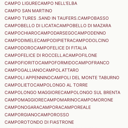
CAMPO LIGURE
CAMPO NELL'ELBA
CAMPO SAN MARTINO
CAMPO TURES .SAND IN TAUFERS.
CAMPOBASSO
CAMPOBELLO DI LICATA
CAMPOBELLO DI MAZARA
CAMPOCHIARO
CAMPODARSEGO
CAMPODENNO
CAMPODIMELE
CAMPODIPIETRA
CAMPODOLCINO
CAMPODORO
CAMPOFELICE DI FITALIA
CAMPOFELICE DI ROCCELLA
CAMPOFILONE
CAMPOFIORITO
CAMPOFORMIDO
CAMPOFRANCO
CAMPOGALLIANO
CAMPOLATTARO
CAMPOLI APPENNINO
CAMPOLI DEL MONTE TABURNO
CAMPOLIETO
CAMPOLONGO AL TORRE
CAMPOLONGO MAGGIORE
CAMPOLONGO SUL BRENTA
CAMPOMAGGIORE
CAMPOMARINO
CAMPOMORONE
CAMPONOGARA
CAMPORA
CAMPOREALE
CAMPORGIANO
CAMPOROSSO
CAMPOROTONDO DI FIASTRONE