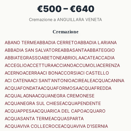
€500 – €640
Cremazione a ANGUILLARA VENETA
Cremazione
ABANO TERME
ABBADIA CERRETO
ABBADIA LARIANA
ABBADIA SAN SALVATORE
ABBASANTA
ABBATEGGIO
ABBIATEGRASSO
ABETONE
ABRIOLA
ACATE
ACCADIA
ACCEGLIO
ACCETTURA
ACCIANO
ACCUMOLI
ACERENZA
ACERNO
ACERRA
ACI BONACCORSI
ACI CASTELLO
ACI CATENA
ACI SANT'ANTONIO
ACIREALE
ACQUACANINA
ACQUAFONDATA
ACQUAFORMOSA
ACQUAFREDDA
ACQUALAGNA
ACQUANEGRA CREMONESE
ACQUANEGRA SUL CHIESE
ACQUAPENDENTE
ACQUAPPESA
ACQUARICA DEL CAPO
ACQUARO
ACQUASANTA TERME
ACQUASPARTA
ACQUAVIVA COLLECROCE
ACQUAVIVA D'ISERNIA