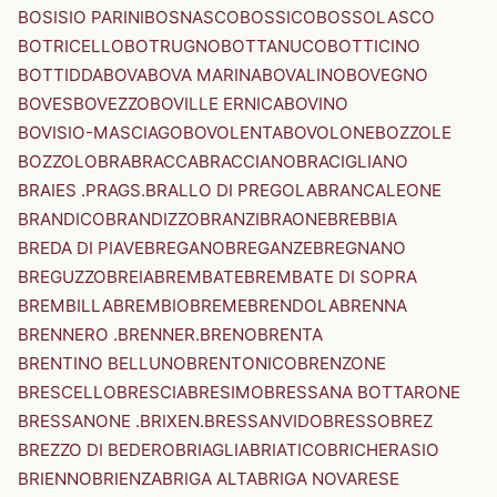
BOSISIO PARINI
BOSNASCO
BOSSICO
BOSSOLASCO
BOTRICELLO
BOTRUGNO
BOTTANUCO
BOTTICINO
BOTTIDDA
BOVA
BOVA MARINA
BOVALINO
BOVEGNO
BOVES
BOVEZZO
BOVILLE ERNICA
BOVINO
BOVISIO-MASCIAGO
BOVOLENTA
BOVOLONE
BOZZOLE
BOZZOLO
BRA
BRACCA
BRACCIANO
BRACIGLIANO
BRAIES .PRAGS.
BRALLO DI PREGOLA
BRANCALEONE
BRANDICO
BRANDIZZO
BRANZI
BRAONE
BREBBIA
BREDA DI PIAVE
BREGANO
BREGANZE
BREGNANO
BREGUZZO
BREIA
BREMBATE
BREMBATE DI SOPRA
BREMBILLA
BREMBIO
BREME
BRENDOLA
BRENNA
BRENNERO .BRENNER.
BRENO
BRENTA
BRENTINO BELLUNO
BRENTONICO
BRENZONE
BRESCELLO
BRESCIA
BRESIMO
BRESSANA BOTTARONE
BRESSANONE .BRIXEN.
BRESSANVIDO
BRESSO
BREZ
BREZZO DI BEDERO
BRIAGLIA
BRIATICO
BRICHERASIO
BRIENNO
BRIENZA
BRIGA ALTA
BRIGA NOVARESE