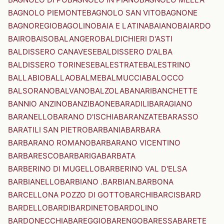
BAGNOLO PIEMONTE
BAGNOLO SAN VITO
BAGNONE
BAGNOREGIO
BAGOLINO
BAIA E LATINA
BAIANO
BAIARDO
BAIRO
BAISO
BALANGERO
BALDICHIERI D'ASTI
BALDISSERO CANAVESE
BALDISSERO D'ALBA
BALDISSERO TORINESE
BALESTRATE
BALESTRINO
BALLABIO
BALLAO
BALME
BALMUCCIA
BALOCCO
BALSORANO
BALVANO
BALZOLA
BANARI
BANCHETTE
BANNIO ANZINO
BANZI
BAONE
BARADILI
BARAGIANO
BARANELLO
BARANO D'ISCHIA
BARANZATE
BARASSO
BARATILI SAN PIETRO
BARBANIA
BARBARA
BARBARANO ROMANO
BARBARANO VICENTINO
BARBARESCO
BARBARIGA
BARBATA
BARBERINO DI MUGELLO
BARBERINO VAL D'ELSA
BARBIANELLO
BARBIANO .BARBIAN.
BARBONA
BARCELLONA POZZO DI GOTTO
BARCHI
BARCIS
BARD
BARDELLO
BARDI
BARDINETO
BARDOLINO
BARDONECCHIA
BAREGGIO
BARENGO
BARESSA
BARETE