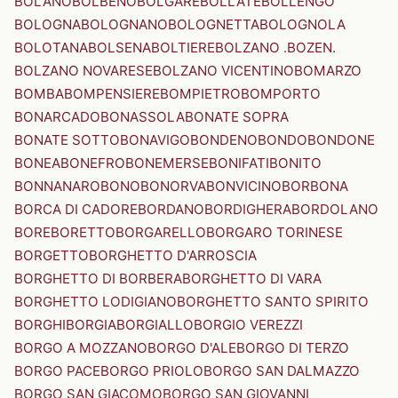
BOLANO
BOLBENO
BOLGARE
BOLLATE
BOLLENGO
BOLOGNA
BOLOGNANO
BOLOGNETTA
BOLOGNOLA
BOLOTANA
BOLSENA
BOLTIERE
BOLZANO .BOZEN.
BOLZANO NOVARESE
BOLZANO VICENTINO
BOMARZO
BOMBA
BOMPENSIERE
BOMPIETRO
BOMPORTO
BONARCADO
BONASSOLA
BONATE SOPRA
BONATE SOTTO
BONAVIGO
BONDENO
BONDO
BONDONE
BONEA
BONEFRO
BONEMERSE
BONIFATI
BONITO
BONNANARO
BONO
BONORVA
BONVICINO
BORBONA
BORCA DI CADORE
BORDANO
BORDIGHERA
BORDOLANO
BORE
BORETTO
BORGARELLO
BORGARO TORINESE
BORGETTO
BORGHETTO D'ARROSCIA
BORGHETTO DI BORBERA
BORGHETTO DI VARA
BORGHETTO LODIGIANO
BORGHETTO SANTO SPIRITO
BORGHI
BORGIA
BORGIALLO
BORGIO VEREZZI
BORGO A MOZZANO
BORGO D'ALE
BORGO DI TERZO
BORGO PACE
BORGO PRIOLO
BORGO SAN DALMAZZO
BORGO SAN GIACOMO
BORGO SAN GIOVANNI