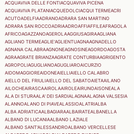
ACQUAVIVA DELLE FONTI
ACQUAVIVA PICENA
ACQUAVIVA PLATANI
ACQUEDOLCI
ACQUI TERME
ACRI
ACUTO
ADELFIA
ADRANO
ADRARA SAN MARTINO
ADRARA SAN ROCCO
ADRIA
ADRO
AFFI
AFFILE
AFRAGOLA
AFRICO
AGAZZANO
AGEROLA
AGGIUS
AGIRA
AGLIANA
AGLIANO TERME
AGLIE'
AGLIENTU
AGNA
AGNADELLO
AGNANA CALABRA
AGNONE
AGNOSINE
AGORDO
AGOSTA
AGRA
AGRATE BRIANZA
AGRATE CONTURBIA
AGRIGENTO
AGROPOLI
AGUGLIANO
AGUGLIARO
AICURZIO
AIDOMAGGIORE
AIDONE
AIELLI
AIELLO CALABRO
AIELLO DEL FRIULI
AIELLO DEL SABATO
AIETA
AILANO
AILOCHE
AIRASCA
AIROLA
AIROLE
AIRUNO
AISONE
ALA
ALA DI STURA
ALA' DEI SARDI
ALAGNA
ALAGNA VALSESIA
ALANNO
ALANO DI PIAVE
ALASSIO
ALATRI
ALBA
ALBA ADRIATICA
ALBAGIARA
ALBAIRATE
ALBANELLA
ALBANO DI LUCANIA
ALBANO LAZIALE
ALBANO SANT'ALESSANDRO
ALBANO VERCELLESE