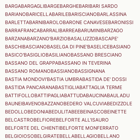
BARGA
BARGAGLI
BARGE
BARGHE
BARI
BARI SARDO
BARIANO
BARICELLA
BARILE
BARISCIANO
BARLASSINA
BARLETTA
BARNI
BAROLO
BARONE CANAVESE
BARONISSI
BARRAFRANCA
BARRALI
BARREA
BARUMINI
BARZAGO
BARZANA
BARZANO'
BARZIO
BASALUZZO
BASCAPE'
BASCHI
BASCIANO
BASELGA DI PINE'
BASELICE
BASIANO
BASICO'
BASIGLIO
BASILIANO
BASSANO BRESCIANO
BASSANO DEL GRAPPA
BASSANO IN TEVERINA
BASSANO ROMANO
BASSIANO
BASSIGNANA
BASTIA MONDOVI'
BASTIA UMBRA
BASTIDA DE' DOSSI
BASTIDA PANCARANA
BASTIGLIA
BATTAGLIA TERME
BATTIFOLLO
BATTIPAGLIA
BATTUDA
BAUCINA
BAULADU
BAUNEI
BAVENO
BAZZANO
BEDERO VALCUVIA
BEDIZZOLE
BEDOLLO
BEDONIA
BEDULITA
BEE
BEINASCO
BEINETTE
BELCASTRO
BELFIORE
BELFORTE ALL'ISAURO
BELFORTE DEL CHIENTI
BELFORTE MONFERRATO
BELGIOIOSO
BELGIRATE
BELLA
BELLAGIO
BELLANO