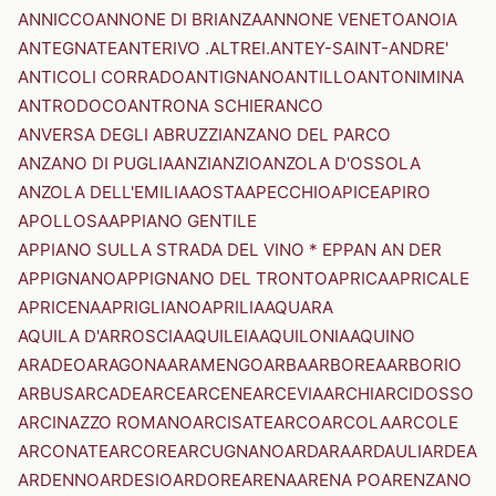
ANNICCO
ANNONE DI BRIANZA
ANNONE VENETO
ANOIA
ANTEGNATE
ANTERIVO .ALTREI.
ANTEY-SAINT-ANDRE'
ANTICOLI CORRADO
ANTIGNANO
ANTILLO
ANTONIMINA
ANTRODOCO
ANTRONA SCHIERANCO
ANVERSA DEGLI ABRUZZI
ANZANO DEL PARCO
ANZANO DI PUGLIA
ANZI
ANZIO
ANZOLA D'OSSOLA
ANZOLA DELL'EMILIA
AOSTA
APECCHIO
APICE
APIRO
APOLLOSA
APPIANO GENTILE
APPIANO SULLA STRADA DEL VINO * EPPAN AN DER
APPIGNANO
APPIGNANO DEL TRONTO
APRICA
APRICALE
APRICENA
APRIGLIANO
APRILIA
AQUARA
AQUILA D'ARROSCIA
AQUILEIA
AQUILONIA
AQUINO
ARADEO
ARAGONA
ARAMENGO
ARBA
ARBOREA
ARBORIO
ARBUS
ARCADE
ARCE
ARCENE
ARCEVIA
ARCHI
ARCIDOSSO
ARCINAZZO ROMANO
ARCISATE
ARCO
ARCOLA
ARCOLE
ARCONATE
ARCORE
ARCUGNANO
ARDARA
ARDAULI
ARDEA
ARDENNO
ARDESIO
ARDORE
ARENA
ARENA PO
ARENZANO