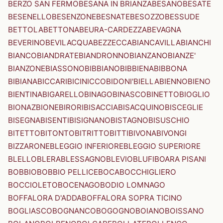
BERZO SAN FERMO
BESANA IN BRIANZA
BESANO
BESATE
BESENELLO
BESENZONE
BESNATE
BESOZZO
BESSUDE
BETTOLA
BETTONA
BEURA-CARDEZZA
BEVAGNA
BEVERINO
BEVILACQUA
BEZZECCA
BIANCAVILLA
BIANCHI
BIANCO
BIANDRATE
BIANDRONNO
BIANZANO
BIANZE'
BIANZONE
BIASSONO
BIBBIANO
BIBBIENA
BIBBONA
BIBIANA
BICCARI
BICINICCO
BIDONI'
BIELLA
BIENNO
BIENO
BIENTINA
BIGARELLO
BINAGO
BINASCO
BINETTO
BIOGLIO
BIONAZ
BIONE
BIRORI
BISACCIA
BISACQUINO
BISCEGLIE
BISEGNA
BISENTI
BISIGNANO
BISTAGNO
BISUSCHIO
BITETTO
BITONTO
BITRITTO
BITTI
BIVONA
BIVONGI
BIZZARONE
BLEGGIO INFERIORE
BLEGGIO SUPERIORE
BLELLO
BLERA
BLESSAGNO
BLEVIO
BLUFI
BOARA PISANI
BOBBIO
BOBBIO PELLICE
BOCA
BOCCHIGLIERO
BOCCIOLETO
BOCENAGO
BODIO LOMNAGO
BOFFALORA D'ADDA
BOFFALORA SOPRA TICINO
BOGLIASCO
BOGNANCO
BOGOGNO
BOIANO
BOISSANO