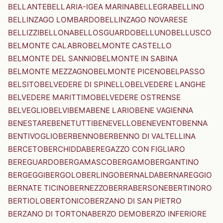
BELLANTE
BELLARIA-IGEA MARINA
BELLEGRA
BELLINO
BELLINZAGO LOMBARDO
BELLINZAGO NOVARESE
BELLIZZI
BELLONA
BELLOSGUARDO
BELLUNO
BELLUSCO
BELMONTE CALABRO
BELMONTE CASTELLO
BELMONTE DEL SANNIO
BELMONTE IN SABINA
BELMONTE MEZZAGNO
BELMONTE PICENO
BELPASSO
BELSITO
BELVEDERE DI SPINELLO
BELVEDERE LANGHE
BELVEDERE MARITTIMO
BELVEDERE OSTRENSE
BELVEGLIO
BELVI
BEMA
BENE LARIO
BENE VAGIENNA
BENESTARE
BENETUTTI
BENEVELLO
BENEVENTO
BENNA
BENTIVOGLIO
BERBENNO
BERBENNO DI VALTELLINA
BERCETO
BERCHIDDA
BEREGAZZO CON FIGLIARO
BEREGUARDO
BERGAMASCO
BERGAMO
BERGANTINO
BERGEGGI
BERGOLO
BERLINGO
BERNALDA
BERNAREGGIO
BERNATE TICINO
BERNEZZO
BERRA
BERSONE
BERTINORO
BERTIOLO
BERTONICO
BERZANO DI SAN PIETRO
BERZANO DI TORTONA
BERZO DEMO
BERZO INFERIORE