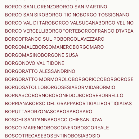
BORGO SAN LORENZO
BORGO SAN MARTINO
BORGO SAN SIRO
BORGO TICINO
BORGO TOSSIGNANO
BORGO VAL DI TARO
BORGO VALSUGANA
BORGO VELINO
BORGO VERCELLI
BORGOFORTE
BORGOFRANCO D'IVREA
BORGOFRANCO SUL PO
BORGOLAVEZZARO
BORGOMALE
BORGOMANERO
BORGOMARO
BORGOMASINO
BORGONE SUSA
BORGONOVO VAL TIDONE
BORGORATTO ALESSANDRINO
BORGORATTO MORMOROLO
BORGORICCO
BORGOROSE
BORGOSATOLLO
BORGOSESIA
BORMIDA
BORMIO
BORNASCO
BORNO
BORONEDDU
BORORE
BORRELLO
BORRIANA
BORSO DEL GRAPPA
BORTIGALI
BORTIGIADAS
BORUTTA
BORZONASCA
BOSA
BOSARO
BOSCHI SANT'ANNA
BOSCO CHIESANUOVA
BOSCO MARENGO
BOSCONERO
BOSCOREALE
BOSCOTRECASE
BOSENTINO
BOSIA
BOSIO