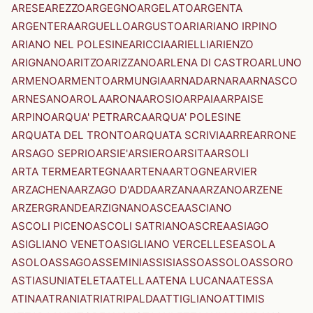
ARESE
AREZZO
ARGEGNO
ARGELATO
ARGENTA
ARGENTERA
ARGUELLO
ARGUSTO
ARI
ARIANO IRPINO
ARIANO NEL POLESINE
ARICCIA
ARIELLI
ARIENZO
ARIGNANO
ARITZO
ARIZZANO
ARLENA DI CASTRO
ARLUNO
ARMENO
ARMENTO
ARMUNGIA
ARNAD
ARNARA
ARNASCO
ARNESANO
AROLA
ARONA
AROSIO
ARPAIA
ARPAISE
ARPINO
ARQUA' PETRARCA
ARQUA' POLESINE
ARQUATA DEL TRONTO
ARQUATA SCRIVIA
ARRE
ARRONE
ARSAGO SEPRIO
ARSIE'
ARSIERO
ARSITA
ARSOLI
ARTA TERME
ARTEGNA
ARTENA
ARTOGNE
ARVIER
ARZACHENA
ARZAGO D'ADDA
ARZANA
ARZANO
ARZENE
ARZERGRANDE
ARZIGNANO
ASCEA
ASCIANO
ASCOLI PICENO
ASCOLI SATRIANO
ASCREA
ASIAGO
ASIGLIANO VENETO
ASIGLIANO VERCELLESE
ASOLA
ASOLO
ASSAGO
ASSEMINI
ASSISI
ASSO
ASSOLO
ASSORO
ASTI
ASUNI
ATELETA
ATELLA
ATENA LUCANA
ATESSA
ATINA
ATRANI
ATRI
ATRIPALDA
ATTIGLIANO
ATTIMIS