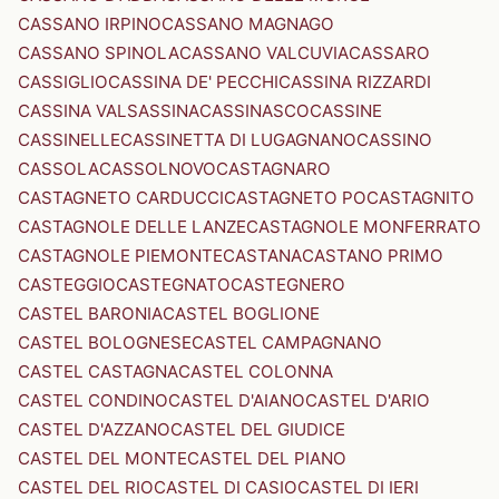
CASSANO IRPINO
CASSANO MAGNAGO
CASSANO SPINOLA
CASSANO VALCUVIA
CASSARO
CASSIGLIO
CASSINA DE' PECCHI
CASSINA RIZZARDI
CASSINA VALSASSINA
CASSINASCO
CASSINE
CASSINELLE
CASSINETTA DI LUGAGNANO
CASSINO
CASSOLA
CASSOLNOVO
CASTAGNARO
CASTAGNETO CARDUCCI
CASTAGNETO PO
CASTAGNITO
CASTAGNOLE DELLE LANZE
CASTAGNOLE MONFERRATO
CASTAGNOLE PIEMONTE
CASTANA
CASTANO PRIMO
CASTEGGIO
CASTEGNATO
CASTEGNERO
CASTEL BARONIA
CASTEL BOGLIONE
CASTEL BOLOGNESE
CASTEL CAMPAGNANO
CASTEL CASTAGNA
CASTEL COLONNA
CASTEL CONDINO
CASTEL D'AIANO
CASTEL D'ARIO
CASTEL D'AZZANO
CASTEL DEL GIUDICE
CASTEL DEL MONTE
CASTEL DEL PIANO
CASTEL DEL RIO
CASTEL DI CASIO
CASTEL DI IERI