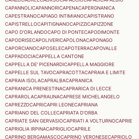
CAPANNOLI
CAPANNORI
CAPENA
CAPERGNANICA
CAPESTRANO
CAPIAGO INTIMIANO
CAPISTRANO
CAPISTRELLO
CAPITIGNANO
CAPIZZI
CAPIZZONE
CAPO D'ORLANDO
CAPO DI PONTE
CAPODIMONTE
CAPODRISE
CAPOLIVERI
CAPOLONA
CAPONAGO
CAPORCIANO
CAPOSELE
CAPOTERRA
CAPOVALLE
CAPPADOCIA
CAPPELLA CANTONE
CAPPELLA DE' PICENARDI
CAPPELLA MAGGIORE
CAPPELLE SUL TAVO
CAPRACOTTA
CAPRAIA E LIMITE
CAPRAIA ISOLA
CAPRALBA
CAPRANICA
CAPRANICA PRENESTINA
CAPRARICA DI LECCE
CAPRAROLA
CAPRAUNA
CAPRESE MICHELANGELO
CAPREZZO
CAPRI
CAPRI LEONE
CAPRIANA
CAPRIANO DEL COLLE
CAPRIATA D'ORBA
CAPRIATE SAN GERVASIO
CAPRIATI A VOLTURNO
CAPRIE
CAPRIGLIA IRPINA
CAPRIGLIO
CAPRILE
CAPRINO BERGAMASCO
CAPRINO VERONESE
CAPRIOLO