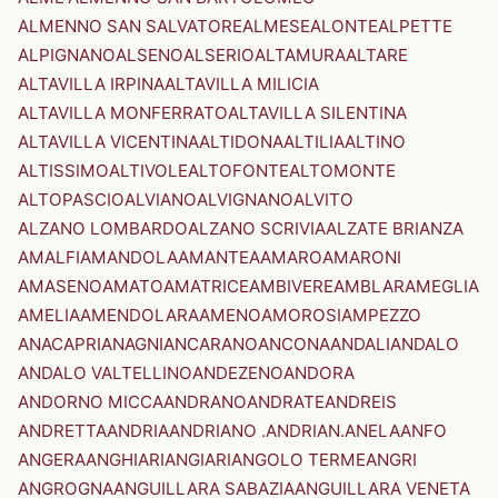
ALMENNO SAN SALVATORE
ALMESE
ALONTE
ALPETTE
ALPIGNANO
ALSENO
ALSERIO
ALTAMURA
ALTARE
ALTAVILLA IRPINA
ALTAVILLA MILICIA
ALTAVILLA MONFERRATO
ALTAVILLA SILENTINA
ALTAVILLA VICENTINA
ALTIDONA
ALTILIA
ALTINO
ALTISSIMO
ALTIVOLE
ALTOFONTE
ALTOMONTE
ALTOPASCIO
ALVIANO
ALVIGNANO
ALVITO
ALZANO LOMBARDO
ALZANO SCRIVIA
ALZATE BRIANZA
AMALFI
AMANDOLA
AMANTEA
AMARO
AMARONI
AMASENO
AMATO
AMATRICE
AMBIVERE
AMBLAR
AMEGLIA
AMELIA
AMENDOLARA
AMENO
AMOROSI
AMPEZZO
ANACAPRI
ANAGNI
ANCARANO
ANCONA
ANDALI
ANDALO
ANDALO VALTELLINO
ANDEZENO
ANDORA
ANDORNO MICCA
ANDRANO
ANDRATE
ANDREIS
ANDRETTA
ANDRIA
ANDRIANO .ANDRIAN.
ANELA
ANFO
ANGERA
ANGHIARI
ANGIARI
ANGOLO TERME
ANGRI
ANGROGNA
ANGUILLARA SABAZIA
ANGUILLARA VENETA