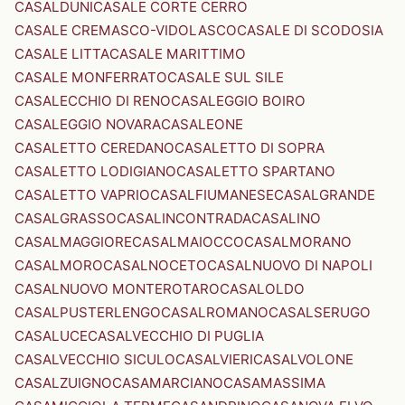
CASALDUNI
CASALE CORTE CERRO
CASALE CREMASCO-VIDOLASCO
CASALE DI SCODOSIA
CASALE LITTA
CASALE MARITTIMO
CASALE MONFERRATO
CASALE SUL SILE
CASALECCHIO DI RENO
CASALEGGIO BOIRO
CASALEGGIO NOVARA
CASALEONE
CASALETTO CEREDANO
CASALETTO DI SOPRA
CASALETTO LODIGIANO
CASALETTO SPARTANO
CASALETTO VAPRIO
CASALFIUMANESE
CASALGRANDE
CASALGRASSO
CASALINCONTRADA
CASALINO
CASALMAGGIORE
CASALMAIOCCO
CASALMORANO
CASALMORO
CASALNOCETO
CASALNUOVO DI NAPOLI
CASALNUOVO MONTEROTARO
CASALOLDO
CASALPUSTERLENGO
CASALROMANO
CASALSERUGO
CASALUCE
CASALVECCHIO DI PUGLIA
CASALVECCHIO SICULO
CASALVIERI
CASALVOLONE
CASALZUIGNO
CASAMARCIANO
CASAMASSIMA