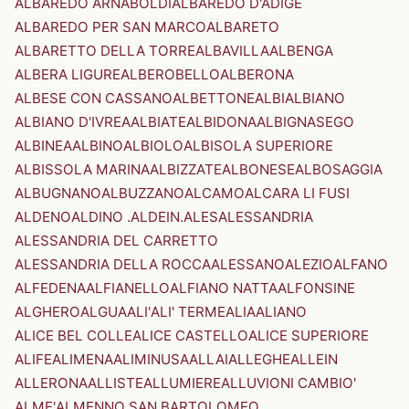
ALBAREDO ARNABOLDI
ALBAREDO D'ADIGE
ALBAREDO PER SAN MARCO
ALBARETO
ALBARETTO DELLA TORRE
ALBAVILLA
ALBENGA
ALBERA LIGURE
ALBEROBELLO
ALBERONA
ALBESE CON CASSANO
ALBETTONE
ALBI
ALBIANO
ALBIANO D'IVREA
ALBIATE
ALBIDONA
ALBIGNASEGO
ALBINEA
ALBINO
ALBIOLO
ALBISOLA SUPERIORE
ALBISSOLA MARINA
ALBIZZATE
ALBONESE
ALBOSAGGIA
ALBUGNANO
ALBUZZANO
ALCAMO
ALCARA LI FUSI
ALDENO
ALDINO .ALDEIN.
ALES
ALESSANDRIA
ALESSANDRIA DEL CARRETTO
ALESSANDRIA DELLA ROCCA
ALESSANO
ALEZIO
ALFANO
ALFEDENA
ALFIANELLO
ALFIANO NATTA
ALFONSINE
ALGHERO
ALGUA
ALI'
ALI' TERME
ALIA
ALIANO
ALICE BEL COLLE
ALICE CASTELLO
ALICE SUPERIORE
ALIFE
ALIMENA
ALIMINUSA
ALLAI
ALLEGHE
ALLEIN
ALLERONA
ALLISTE
ALLUMIERE
ALLUVIONI CAMBIO'
ALME'
ALMENNO SAN BARTOLOMEO