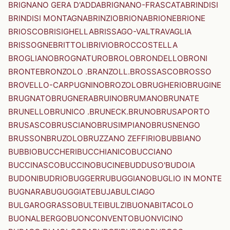
BRIGNANO GERA D'ADDA
BRIGNANO-FRASCATA
BRINDISI
BRINDISI MONTAGNA
BRINZIO
BRIONA
BRIONE
BRIONE
BRIOSCO
BRISIGHELLA
BRISSAGO-VALTRAVAGLIA
BRISSOGNE
BRITTOLI
BRIVIO
BROCCOSTELLA
BROGLIANO
BROGNATURO
BROLO
BRONDELLO
BRONI
BRONTE
BRONZOLO .BRANZOLL.
BROSSASCO
BROSSO
BROVELLO-CARPUGNINO
BROZOLO
BRUGHERIO
BRUGINE
BRUGNATO
BRUGNERA
BRUINO
BRUMANO
BRUNATE
BRUNELLO
BRUNICO .BRUNECK.
BRUNO
BRUSAPORTO
BRUSASCO
BRUSCIANO
BRUSIMPIANO
BRUSNENGO
BRUSSON
BRUZOLO
BRUZZANO ZEFFIRIO
BUBBIANO
BUBBIO
BUCCHERI
BUCCHIANICO
BUCCIANO
BUCCINASCO
BUCCINO
BUCINE
BUDDUSO'
BUDOIA
BUDONI
BUDRIO
BUGGERRU
BUGGIANO
BUGLIO IN MONTE
BUGNARA
BUGUGGIATE
BUJA
BULCIAGO
BULGAROGRASSO
BULTEI
BULZI
BUONABITACOLO
BUONALBERGO
BUONCONVENTO
BUONVICINO