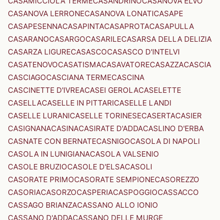
CASAMICCIOLA TERME
CASANDRINO
CASANOVA ELVO
CASANOVA LERRONE
CASANOVA LONATI
CASAPE
CASAPESENNA
CASAPINTA
CASAPROTA
CASAPULLA
CASARANO
CASARGO
CASARILE
CASARSA DELLA DELIZIA
CASARZA LIGURE
CASASCO
CASASCO D'INTELVI
CASATENOVO
CASATISMA
CASAVATORE
CASAZZA
CASCIA
CASCIAGO
CASCIANA TERME
CASCINA
CASCINETTE D'IVREA
CASEI GEROLA
CASELETTE
CASELLA
CASELLE IN PITTARI
CASELLE LANDI
CASELLE LURANI
CASELLE TORINESE
CASERTA
CASIER
CASIGNANA
CASINA
CASIRATE D'ADDA
CASLINO D'ERBA
CASNATE CON BERNATE
CASNIGO
CASOLA DI NAPOLI
CASOLA IN LUNIGIANA
CASOLA VALSENIO
CASOLE BRUZIO
CASOLE D'ELSA
CASOLI
CASORATE PRIMO
CASORATE SEMPIONE
CASOREZZO
CASORIA
CASORZO
CASPERIA
CASPOGGIO
CASSACCO
CASSAGO BRIANZA
CASSANO ALLO IONIO
CASSANO D'ADDA
CASSANO DELLE MURGE