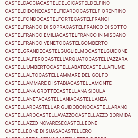
CASTELDACCIA
CASTELDELCI
CASTELDELFINO
CASTELDIDONE
CASTELFIDARDO
CASTELFIORENTINO
CASTELFONDO
CASTELFORTE
CASTELFRANCI
CASTELFRANCO DI SOPRA
CASTELFRANCO DI SOTTO
CASTELFRANCO EMILIA
CASTELFRANCO IN MISCANO
CASTELFRANCO VENETO
CASTELGOMBERTO
CASTELGRANDE
CASTELGUGLIELMO
CASTELGUIDONE
CASTELL'ALFERO
CASTELL'ARQUATO
CASTELL'AZZARA
CASTELL'UMBERTO
CASTELLABATE
CASTELLAFIUME
CASTELLALTO
CASTELLAMMARE DEL GOLFO
CASTELLAMMARE DI STABIA
CASTELLAMONTE
CASTELLANA GROTTE
CASTELLANA SICULA
CASTELLANETA
CASTELLANIA
CASTELLANZA
CASTELLAR
CASTELLAR GUIDOBONO
CASTELLARANO
CASTELLARO
CASTELLAVAZZO
CASTELLAZZO BORMIDA
CASTELLAZZO NOVARESE
CASTELLEONE
CASTELLEONE DI SUASA
CASTELLERO