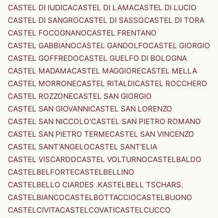
CASTEL DI IUDICA
CASTEL DI LAMA
CASTEL DI LUCIO
CASTEL DI SANGRO
CASTEL DI SASSO
CASTEL DI TORA
CASTEL FOCOGNANO
CASTEL FRENTANO
CASTEL GABBIANO
CASTEL GANDOLFO
CASTEL GIORGIO
CASTEL GOFFREDO
CASTEL GUELFO DI BOLOGNA
CASTEL MADAMA
CASTEL MAGGIORE
CASTEL MELLA
CASTEL MORRONE
CASTEL RITALDI
CASTEL ROCCHERO
CASTEL ROZZONE
CASTEL SAN GIORGIO
CASTEL SAN GIOVANNI
CASTEL SAN LORENZO
CASTEL SAN NICCOLO'
CASTEL SAN PIETRO ROMANO
CASTEL SAN PIETRO TERME
CASTEL SAN VINCENZO
CASTEL SANT'ANGELO
CASTEL SANT'ELIA
CASTEL VISCARDO
CASTEL VOLTURNO
CASTELBALDO
CASTELBELFORTE
CASTELBELLINO
CASTELBELLO CIARDES .KASTELBELL TSCHARS.
CASTELBIANCO
CASTELBOTTACCIO
CASTELBUONO
CASTELCIVITA
CASTELCOVATI
CASTELCUCCO