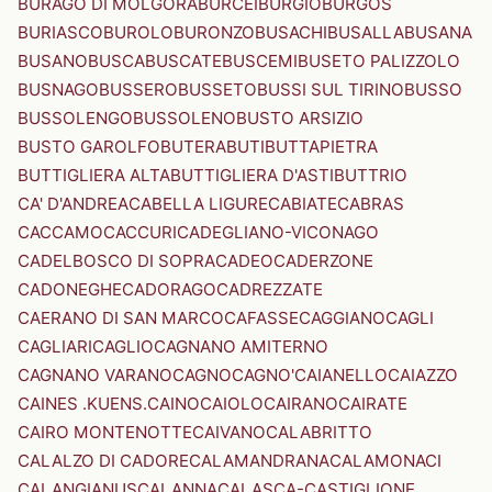
BURAGO DI MOLGORA
BURCEI
BURGIO
BURGOS
BURIASCO
BUROLO
BURONZO
BUSACHI
BUSALLA
BUSANA
BUSANO
BUSCA
BUSCATE
BUSCEMI
BUSETO PALIZZOLO
BUSNAGO
BUSSERO
BUSSETO
BUSSI SUL TIRINO
BUSSO
BUSSOLENGO
BUSSOLENO
BUSTO ARSIZIO
BUSTO GAROLFO
BUTERA
BUTI
BUTTAPIETRA
BUTTIGLIERA ALTA
BUTTIGLIERA D'ASTI
BUTTRIO
CA' D'ANDREA
CABELLA LIGURE
CABIATE
CABRAS
CACCAMO
CACCURI
CADEGLIANO-VICONAGO
CADELBOSCO DI SOPRA
CADEO
CADERZONE
CADONEGHE
CADORAGO
CADREZZATE
CAERANO DI SAN MARCO
CAFASSE
CAGGIANO
CAGLI
CAGLIARI
CAGLIO
CAGNANO AMITERNO
CAGNANO VARANO
CAGNO
CAGNO'
CAIANELLO
CAIAZZO
CAINES .KUENS.
CAINO
CAIOLO
CAIRANO
CAIRATE
CAIRO MONTENOTTE
CAIVANO
CALABRITTO
CALALZO DI CADORE
CALAMANDRANA
CALAMONACI
CALANGIANUS
CALANNA
CALASCA-CASTIGLIONE