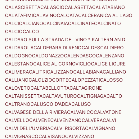
CALASCIBETTA
CALASCIO
CALASETTA
CALATABIANO
CALATAFIMI
CALAVINO
CALCATA
CALCERANICA AL LAGO
CALCI
CALCIANO
CALCINAIA
CALCINATE
CALCINATO
CALCIO
CALCO
CALDARO SULLA STRADA DEL VINO * KALTERN AN D
CALDAROLA
CALDERARA DI RENO
CALDES
CALDIERO
CALDOGNO
CALDONAZZO
CALENDASCO
CALENZANO
CALESTANO
CALICE AL CORNOVIGLIO
CALICE LIGURE
CALIMERA
CALITRI
CALIZZANO
CALLABIANA
CALLIANO
CALLIANO
CALOLZIOCORTE
CALOPEZZATI
CALOSSO
CALOVETO
CALTABELLOTTA
CALTAGIRONE
CALTANISSETTA
CALTAVUTURO
CALTIGNAGA
CALTO
CALTRANO
CALUSCO D'ADDA
CALUSO
CALVAGESE DELLA RIVIERA
CALVANICO
CALVATONE
CALVELLO
CALVENE
CALVENZANO
CALVERA
CALVI
CALVI DELL'UMBRIA
CALVI RISORTA
CALVIGNANO
CALVIGNASCO
CALVISANO
CALVIZZANO