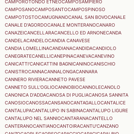
CAMPOROTONDO ETNEO
CAMPOSAMPIERO
CAMPOSANO
CAMPOSANTO
CAMPOSPINOSO
CAMPOTOSTO
CAMUGNANO
CANAL SAN BOVO
CANALE
CANALE D'AGORDO
CANALE MONTERANO
CANARO
CANAZEI
CANCELLARA
CANCELLO ED ARNONE
CANDA
CANDELA
CANDELO
CANDIA CANAVESE
CANDIA LOMELLINA
CANDIANA
CANDIDA
CANDIOLO
CANEGRATE
CANELLI
CANEPINA
CANEVA
CANEVINO
CANICATTI'
CANICATTINI BAGNI
CANINO
CANISCHIO
CANISTRO
CANNA
CANNALONGA
CANNARA
CANNERO RIVIERA
CANNETO PAVESE
CANNETO SULL'OGLIO
CANNOBIO
CANNOLE
CANOLO
CANONICA D'ADDA
CANOSA DI PUGLIA
CANOSA SANNITA
CANOSIO
CANOSSA
CANSANO
CANTAGALLO
CANTALICE
CANTALUPA
CANTALUPO IN SABINA
CANTALUPO LIGURE
CANTALUPO NEL SANNIO
CANTARANA
CANTELLO
CANTERANO
CANTIANO
CANTOIRA
CANTU'
CANZANO
CANZO
CAORLE
CAORSO
CAPACCIO
CAPACI
CAPALBIO