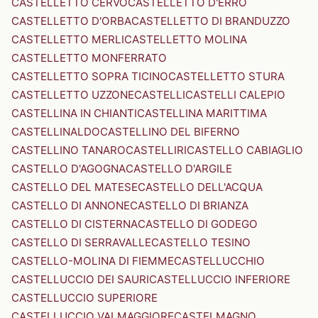
CASTELLETTO CERVO
CASTELLETTO D'ERRO
CASTELLETTO D'ORBA
CASTELLETTO DI BRANDUZZO
CASTELLETTO MERLI
CASTELLETTO MOLINA
CASTELLETTO MONFERRATO
CASTELLETTO SOPRA TICINO
CASTELLETTO STURA
CASTELLETTO UZZONE
CASTELLI
CASTELLI CALEPIO
CASTELLINA IN CHIANTI
CASTELLINA MARITTIMA
CASTELLINALDO
CASTELLINO DEL BIFERNO
CASTELLINO TANARO
CASTELLIRI
CASTELLO CABIAGLIO
CASTELLO D'AGOGNA
CASTELLO D'ARGILE
CASTELLO DEL MATESE
CASTELLO DELL'ACQUA
CASTELLO DI ANNONE
CASTELLO DI BRIANZA
CASTELLO DI CISTERNA
CASTELLO DI GODEGO
CASTELLO DI SERRAVALLE
CASTELLO TESINO
CASTELLO-MOLINA DI FIEMME
CASTELLUCCHIO
CASTELLUCCIO DEI SAURI
CASTELLUCCIO INFERIORE
CASTELLUCCIO SUPERIORE
CASTELLUCCIO VALMAGGIORE
CASTELMAGNO