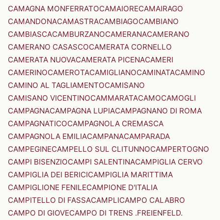
CAMAGNA MONFERRATO
CAMAIORE
CAMAIRAGO
CAMANDONA
CAMASTRA
CAMBIAGO
CAMBIANO
CAMBIASCA
CAMBURZANO
CAMERANA
CAMERANO
CAMERANO CASASCO
CAMERATA CORNELLO
CAMERATA NUOVA
CAMERATA PICENA
CAMERI
CAMERINO
CAMEROTA
CAMIGLIANO
CAMINATA
CAMINO
CAMINO AL TAGLIAMENTO
CAMISANO
CAMISANO VICENTINO
CAMMARATA
CAMO
CAMOGLI
CAMPAGNA
CAMPAGNA LUPIA
CAMPAGNANO DI ROMA
CAMPAGNATICO
CAMPAGNOLA CREMASCA
CAMPAGNOLA EMILIA
CAMPANA
CAMPARADA
CAMPEGINE
CAMPELLO SUL CLITUNNO
CAMPERTOGNO
CAMPI BISENZIO
CAMPI SALENTINA
CAMPIGLIA CERVO
CAMPIGLIA DEI BERICI
CAMPIGLIA MARITTIMA
CAMPIGLIONE FENILE
CAMPIONE D'ITALIA
CAMPITELLO DI FASSA
CAMPLI
CAMPO CALABRO
CAMPO DI GIOVE
CAMPO DI TRENS .FREIENFELD.