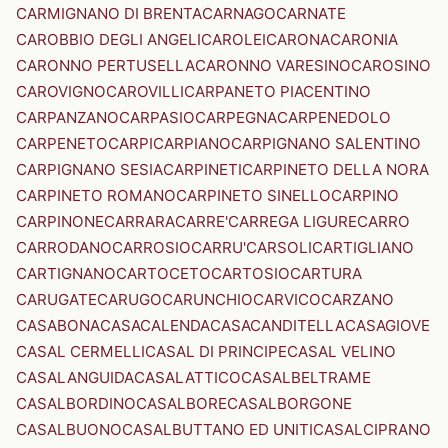
CARMIGNANO DI BRENTA
CARNAGO
CARNATE
CAROBBIO DEGLI ANGELI
CAROLEI
CARONA
CARONIA
CARONNO PERTUSELLA
CARONNO VARESINO
CAROSINO
CAROVIGNO
CAROVILLI
CARPANETO PIACENTINO
CARPANZANO
CARPASIO
CARPEGNA
CARPENEDOLO
CARPENETO
CARPI
CARPIANO
CARPIGNANO SALENTINO
CARPIGNANO SESIA
CARPINETI
CARPINETO DELLA NORA
CARPINETO ROMANO
CARPINETO SINELLO
CARPINO
CARPINONE
CARRARA
CARRE'
CARREGA LIGURE
CARRO
CARRODANO
CARROSIO
CARRU'
CARSOLI
CARTIGLIANO
CARTIGNANO
CARTOCETO
CARTOSIO
CARTURA
CARUGATE
CARUGO
CARUNCHIO
CARVICO
CARZANO
CASABONA
CASACALENDA
CASACANDITELLA
CASAGIOVE
CASAL CERMELLI
CASAL DI PRINCIPE
CASAL VELINO
CASALANGUIDA
CASALATTICO
CASALBELTRAME
CASALBORDINO
CASALBORE
CASALBORGONE
CASALBUONO
CASALBUTTANO ED UNITI
CASALCIPRANO