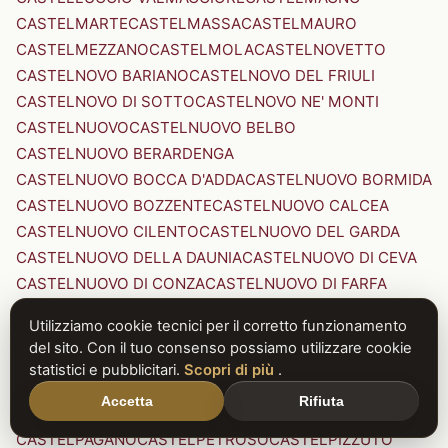
CASTELMARTE
CASTELMASSA
CASTELMAURO
CASTELMEZZANO
CASTELMOLA
CASTELNOVETTO
CASTELNOVO BARIANO
CASTELNOVO DEL FRIULI
CASTELNOVO DI SOTTO
CASTELNOVO NE' MONTI
CASTELNUOVO
CASTELNUOVO BELBO
CASTELNUOVO BERARDENGA
CASTELNUOVO BOCCA D'ADDA
CASTELNUOVO BORMIDA
CASTELNUOVO BOZZENTE
CASTELNUOVO CALCEA
CASTELNUOVO CILENTO
CASTELNUOVO DEL GARDA
CASTELNUOVO DELLA DAUNIA
CASTELNUOVO DI CEVA
CASTELNUOVO DI CONZA
CASTELNUOVO DI FARFA
CASTELNUOVO DI GARFAGNANA
Utilizziamo cookie tecnici per il corretto funzionamento
CASTELNUOVO DI PORTO
CASTELNUOVO DON BOSCO
del sito. Con il tuo consenso possiamo utilizzare cookie
CASTELNUOVO MAGRA
CASTELNUOVO NIGRA
statistici e pubblicitari.
Scopri di più
.
CASTELNUOVO PARANO
CASTELNUOVO RANGONE
Accetta
Rifiuta
CASTELNUOVO SCRIVIA
CASTELNUOVO VAL DI CECINA
CASTELPAGANO
CASTELPETROSO
CASTELPIZZUTO