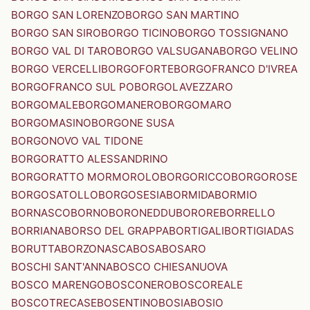
BORGO SAN LORENZO
BORGO SAN MARTINO
BORGO SAN SIRO
BORGO TICINO
BORGO TOSSIGNANO
BORGO VAL DI TARO
BORGO VALSUGANA
BORGO VELINO
BORGO VERCELLI
BORGOFORTE
BORGOFRANCO D'IVREA
BORGOFRANCO SUL PO
BORGOLAVEZZARO
BORGOMALE
BORGOMANERO
BORGOMARO
BORGOMASINO
BORGONE SUSA
BORGONOVO VAL TIDONE
BORGORATTO ALESSANDRINO
BORGORATTO MORMOROLO
BORGORICCO
BORGOROSE
BORGOSATOLLO
BORGOSESIA
BORMIDA
BORMIO
BORNASCO
BORNO
BORONEDDU
BORORE
BORRELLO
BORRIANA
BORSO DEL GRAPPA
BORTIGALI
BORTIGIADAS
BORUTTA
BORZONASCA
BOSA
BOSARO
BOSCHI SANT'ANNA
BOSCO CHIESANUOVA
BOSCO MARENGO
BOSCONERO
BOSCOREALE
BOSCOTRECASE
BOSENTINO
BOSIA
BOSIO