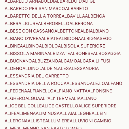
ALBAREDO ARNABOLDI
ALBAREDO D'ADIGE
ALBAREDO PER SAN MARCO
ALBARETO
ALBARETTO DELLA TORRE
ALBAVILLA
ALBENGA
ALBERA LIGURE
ALBEROBELLO
ALBERONA
ALBESE CON CASSANO
ALBETTONE
ALBI
ALBIANO
ALBIANO D'IVREA
ALBIATE
ALBIDONA
ALBIGNASEGO
ALBINEA
ALBINO
ALBIOLO
ALBISOLA SUPERIORE
ALBISSOLA MARINA
ALBIZZATE
ALBONESE
ALBOSAGGIA
ALBUGNANO
ALBUZZANO
ALCAMO
ALCARA LI FUSI
ALDENO
ALDINO .ALDEIN.
ALES
ALESSANDRIA
ALESSANDRIA DEL CARRETTO
ALESSANDRIA DELLA ROCCA
ALESSANO
ALEZIO
ALFANO
ALFEDENA
ALFIANELLO
ALFIANO NATTA
ALFONSINE
ALGHERO
ALGUA
ALI'
ALI' TERME
ALIA
ALIANO
ALICE BEL COLLE
ALICE CASTELLO
ALICE SUPERIORE
ALIFE
ALIMENA
ALIMINUSA
ALLAI
ALLEGHE
ALLEIN
ALLERONA
ALLISTE
ALLUMIERE
ALLUVIONI CAMBIO'
ALME'
ALMENNO SAN BARTOLOMEO