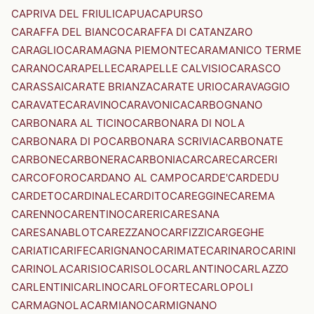
CAPRIVA DEL FRIULI
CAPUA
CAPURSO
CARAFFA DEL BIANCO
CARAFFA DI CATANZARO
CARAGLIO
CARAMAGNA PIEMONTE
CARAMANICO TERME
CARANO
CARAPELLE
CARAPELLE CALVISIO
CARASCO
CARASSAI
CARATE BRIANZA
CARATE URIO
CARAVAGGIO
CARAVATE
CARAVINO
CARAVONICA
CARBOGNANO
CARBONARA AL TICINO
CARBONARA DI NOLA
CARBONARA DI PO
CARBONARA SCRIVIA
CARBONATE
CARBONE
CARBONERA
CARBONIA
CARCARE
CARCERI
CARCOFORO
CARDANO AL CAMPO
CARDE'
CARDEDU
CARDETO
CARDINALE
CARDITO
CAREGGINE
CAREMA
CARENNO
CARENTINO
CARERI
CARESANA
CARESANABLOT
CAREZZANO
CARFIZZI
CARGEGHE
CARIATI
CARIFE
CARIGNANO
CARIMATE
CARINARO
CARINI
CARINOLA
CARISIO
CARISOLO
CARLANTINO
CARLAZZO
CARLENTINI
CARLINO
CARLOFORTE
CARLOPOLI
CARMAGNOLA
CARMIANO
CARMIGNANO