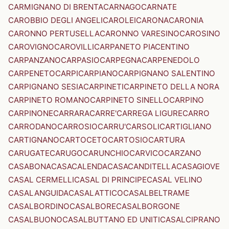
CARMIGNANO DI BRENTA
CARNAGO
CARNATE
CAROBBIO DEGLI ANGELI
CAROLEI
CARONA
CARONIA
CARONNO PERTUSELLA
CARONNO VARESINO
CAROSINO
CAROVIGNO
CAROVILLI
CARPANETO PIACENTINO
CARPANZANO
CARPASIO
CARPEGNA
CARPENEDOLO
CARPENETO
CARPI
CARPIANO
CARPIGNANO SALENTINO
CARPIGNANO SESIA
CARPINETI
CARPINETO DELLA NORA
CARPINETO ROMANO
CARPINETO SINELLO
CARPINO
CARPINONE
CARRARA
CARRE'
CARREGA LIGURE
CARRO
CARRODANO
CARROSIO
CARRU'
CARSOLI
CARTIGLIANO
CARTIGNANO
CARTOCETO
CARTOSIO
CARTURA
CARUGATE
CARUGO
CARUNCHIO
CARVICO
CARZANO
CASABONA
CASACALENDA
CASACANDITELLA
CASAGIOVE
CASAL CERMELLI
CASAL DI PRINCIPE
CASAL VELINO
CASALANGUIDA
CASALATTICO
CASALBELTRAME
CASALBORDINO
CASALBORE
CASALBORGONE
CASALBUONO
CASALBUTTANO ED UNITI
CASALCIPRANO