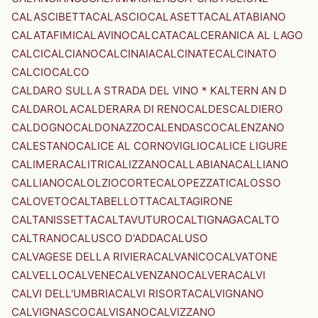
CALASCIBETTA
CALASCIO
CALASETTA
CALATABIANO
CALATAFIMI
CALAVINO
CALCATA
CALCERANICA AL LAGO
CALCI
CALCIANO
CALCINAIA
CALCINATE
CALCINATO
CALCIO
CALCO
CALDARO SULLA STRADA DEL VINO * KALTERN AN D
CALDAROLA
CALDERARA DI RENO
CALDES
CALDIERO
CALDOGNO
CALDONAZZO
CALENDASCO
CALENZANO
CALESTANO
CALICE AL CORNOVIGLIO
CALICE LIGURE
CALIMERA
CALITRI
CALIZZANO
CALLABIANA
CALLIANO
CALLIANO
CALOLZIOCORTE
CALOPEZZATI
CALOSSO
CALOVETO
CALTABELLOTTA
CALTAGIRONE
CALTANISSETTA
CALTAVUTURO
CALTIGNAGA
CALTO
CALTRANO
CALUSCO D'ADDA
CALUSO
CALVAGESE DELLA RIVIERA
CALVANICO
CALVATONE
CALVELLO
CALVENE
CALVENZANO
CALVERA
CALVI
CALVI DELL'UMBRIA
CALVI RISORTA
CALVIGNANO
CALVIGNASCO
CALVISANO
CALVIZZANO