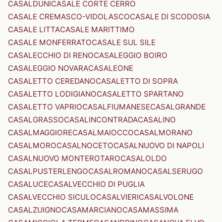
CASALDUNI
CASALE CORTE CERRO
CASALE CREMASCO-VIDOLASCO
CASALE DI SCODOSIA
CASALE LITTA
CASALE MARITTIMO
CASALE MONFERRATO
CASALE SUL SILE
CASALECCHIO DI RENO
CASALEGGIO BOIRO
CASALEGGIO NOVARA
CASALEONE
CASALETTO CEREDANO
CASALETTO DI SOPRA
CASALETTO LODIGIANO
CASALETTO SPARTANO
CASALETTO VAPRIO
CASALFIUMANESE
CASALGRANDE
CASALGRASSO
CASALINCONTRADA
CASALINO
CASALMAGGIORE
CASALMAIOCCO
CASALMORANO
CASALMORO
CASALNOCETO
CASALNUOVO DI NAPOLI
CASALNUOVO MONTEROTARO
CASALOLDO
CASALPUSTERLENGO
CASALROMANO
CASALSERUGO
CASALUCE
CASALVECCHIO DI PUGLIA
CASALVECCHIO SICULO
CASALVIERI
CASALVOLONE
CASALZUIGNO
CASAMARCIANO
CASAMASSIMA