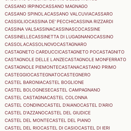
CASSANO IRPINO
CASSANO MAGNAGO
CASSANO SPINOLA
CASSANO VALCUVIA
CASSARO
CASSIGLIO
CASSINA DE' PECCHI
CASSINA RIZZARDI
CASSINA VALSASSINA
CASSINASCO
CASSINE
CASSINELLE
CASSINETTA DI LUGAGNANO
CASSINO
CASSOLA
CASSOLNOVO
CASTAGNARO
CASTAGNETO CARDUCCI
CASTAGNETO PO
CASTAGNITO
CASTAGNOLE DELLE LANZE
CASTAGNOLE MONFERRATO
CASTAGNOLE PIEMONTE
CASTANA
CASTANO PRIMO
CASTEGGIO
CASTEGNATO
CASTEGNERO
CASTEL BARONIA
CASTEL BOGLIONE
CASTEL BOLOGNESE
CASTEL CAMPAGNANO
CASTEL CASTAGNA
CASTEL COLONNA
CASTEL CONDINO
CASTEL D'AIANO
CASTEL D'ARIO
CASTEL D'AZZANO
CASTEL DEL GIUDICE
CASTEL DEL MONTE
CASTEL DEL PIANO
CASTEL DEL RIO
CASTEL DI CASIO
CASTEL DI IERI