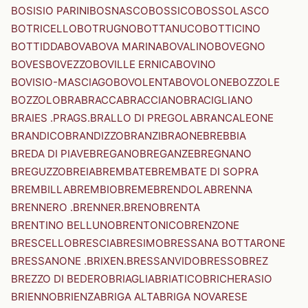
BOSISIO PARINI
BOSNASCO
BOSSICO
BOSSOLASCO
BOTRICELLO
BOTRUGNO
BOTTANUCO
BOTTICINO
BOTTIDDA
BOVA
BOVA MARINA
BOVALINO
BOVEGNO
BOVES
BOVEZZO
BOVILLE ERNICA
BOVINO
BOVISIO-MASCIAGO
BOVOLENTA
BOVOLONE
BOZZOLE
BOZZOLO
BRA
BRACCA
BRACCIANO
BRACIGLIANO
BRAIES .PRAGS.
BRALLO DI PREGOLA
BRANCALEONE
BRANDICO
BRANDIZZO
BRANZI
BRAONE
BREBBIA
BREDA DI PIAVE
BREGANO
BREGANZE
BREGNANO
BREGUZZO
BREIA
BREMBATE
BREMBATE DI SOPRA
BREMBILLA
BREMBIO
BREME
BRENDOLA
BRENNA
BRENNERO .BRENNER.
BRENO
BRENTA
BRENTINO BELLUNO
BRENTONICO
BRENZONE
BRESCELLO
BRESCIA
BRESIMO
BRESSANA BOTTARONE
BRESSANONE .BRIXEN.
BRESSANVIDO
BRESSO
BREZ
BREZZO DI BEDERO
BRIAGLIA
BRIATICO
BRICHERASIO
BRIENNO
BRIENZA
BRIGA ALTA
BRIGA NOVARESE