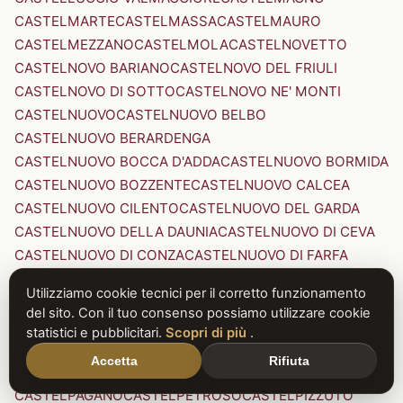
CASTELMARTE
CASTELMASSA
CASTELMAURO
CASTELMEZZANO
CASTELMOLA
CASTELNOVETTO
CASTELNOVO BARIANO
CASTELNOVO DEL FRIULI
CASTELNOVO DI SOTTO
CASTELNOVO NE' MONTI
CASTELNUOVO
CASTELNUOVO BELBO
CASTELNUOVO BERARDENGA
CASTELNUOVO BOCCA D'ADDA
CASTELNUOVO BORMIDA
CASTELNUOVO BOZZENTE
CASTELNUOVO CALCEA
CASTELNUOVO CILENTO
CASTELNUOVO DEL GARDA
CASTELNUOVO DELLA DAUNIA
CASTELNUOVO DI CEVA
CASTELNUOVO DI CONZA
CASTELNUOVO DI FARFA
CASTELNUOVO DI GARFAGNANA
Utilizziamo cookie tecnici per il corretto funzionamento
CASTELNUOVO DI PORTO
CASTELNUOVO DON BOSCO
del sito. Con il tuo consenso possiamo utilizzare cookie
CASTELNUOVO MAGRA
CASTELNUOVO NIGRA
statistici e pubblicitari.
Scopri di più
.
CASTELNUOVO PARANO
CASTELNUOVO RANGONE
Accetta
Rifiuta
CASTELNUOVO SCRIVIA
CASTELNUOVO VAL DI CECINA
CASTELPAGANO
CASTELPETROSO
CASTELPIZZUTO