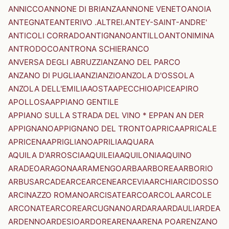
ANNICCO
ANNONE DI BRIANZA
ANNONE VENETO
ANOIA
ANTEGNATE
ANTERIVO .ALTREI.
ANTEY-SAINT-ANDRE'
ANTICOLI CORRADO
ANTIGNANO
ANTILLO
ANTONIMINA
ANTRODOCO
ANTRONA SCHIERANCO
ANVERSA DEGLI ABRUZZI
ANZANO DEL PARCO
ANZANO DI PUGLIA
ANZI
ANZIO
ANZOLA D'OSSOLA
ANZOLA DELL'EMILIA
AOSTA
APECCHIO
APICE
APIRO
APOLLOSA
APPIANO GENTILE
APPIANO SULLA STRADA DEL VINO * EPPAN AN DER
APPIGNANO
APPIGNANO DEL TRONTO
APRICA
APRICALE
APRICENA
APRIGLIANO
APRILIA
AQUARA
AQUILA D'ARROSCIA
AQUILEIA
AQUILONIA
AQUINO
ARADEO
ARAGONA
ARAMENGO
ARBA
ARBOREA
ARBORIO
ARBUS
ARCADE
ARCE
ARCENE
ARCEVIA
ARCHI
ARCIDOSSO
ARCINAZZO ROMANO
ARCISATE
ARCO
ARCOLA
ARCOLE
ARCONATE
ARCORE
ARCUGNANO
ARDARA
ARDAULI
ARDEA
ARDENNO
ARDESIO
ARDORE
ARENA
ARENA PO
ARENZANO