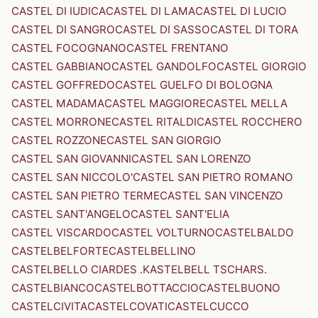
CASTEL DI IUDICA
CASTEL DI LAMA
CASTEL DI LUCIO
CASTEL DI SANGRO
CASTEL DI SASSO
CASTEL DI TORA
CASTEL FOCOGNANO
CASTEL FRENTANO
CASTEL GABBIANO
CASTEL GANDOLFO
CASTEL GIORGIO
CASTEL GOFFREDO
CASTEL GUELFO DI BOLOGNA
CASTEL MADAMA
CASTEL MAGGIORE
CASTEL MELLA
CASTEL MORRONE
CASTEL RITALDI
CASTEL ROCCHERO
CASTEL ROZZONE
CASTEL SAN GIORGIO
CASTEL SAN GIOVANNI
CASTEL SAN LORENZO
CASTEL SAN NICCOLO'
CASTEL SAN PIETRO ROMANO
CASTEL SAN PIETRO TERME
CASTEL SAN VINCENZO
CASTEL SANT'ANGELO
CASTEL SANT'ELIA
CASTEL VISCARDO
CASTEL VOLTURNO
CASTELBALDO
CASTELBELFORTE
CASTELBELLINO
CASTELBELLO CIARDES .KASTELBELL TSCHARS.
CASTELBIANCO
CASTELBOTTACCIO
CASTELBUONO
CASTELCIVITA
CASTELCOVATI
CASTELCUCCO