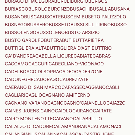
BURAGO DI MOLGORA
BURCEI
BURGIO
BURGOS
BURIASCO
BUROLO
BURONZO
BUSACHI
BUSALLA
BUSANA
BUSANO
BUSCA
BUSCATE
BUSCEMI
BUSETO PALIZZOLO
BUSNAGO
BUSSERO
BUSSETO
BUSSI SUL TIRINO
BUSSO
BUSSOLENGO
BUSSOLENO
BUSTO ARSIZIO
BUSTO GAROLFO
BUTERA
BUTI
BUTTAPIETRA
BUTTIGLIERA ALTA
BUTTIGLIERA D'ASTI
BUTTRIO
CA' D'ANDREA
CABELLA LIGURE
CABIATE
CABRAS
CACCAMO
CACCURI
CADEGLIANO-VICONAGO
CADELBOSCO DI SOPRA
CADEO
CADERZONE
CADONEGHE
CADORAGO
CADREZZATE
CAERANO DI SAN MARCO
CAFASSE
CAGGIANO
CAGLI
CAGLIARI
CAGLIO
CAGNANO AMITERNO
CAGNANO VARANO
CAGNO
CAGNO'
CAIANELLO
CAIAZZO
CAINES .KUENS.
CAINO
CAIOLO
CAIRANO
CAIRATE
CAIRO MONTENOTTE
CAIVANO
CALABRITTO
CALALZO DI CADORE
CALAMANDRANA
CALAMONACI
CALANGIANUS
CALANNA
CALASCA-CASTIGLIONE