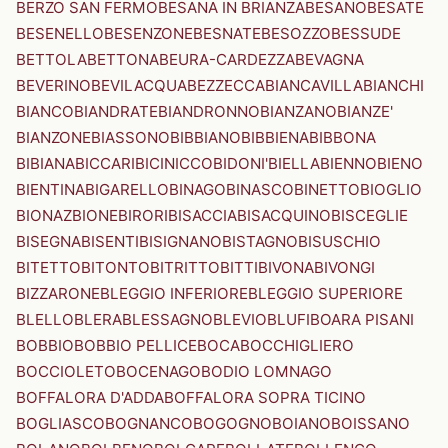
BERZO SAN FERMO
BESANA IN BRIANZA
BESANO
BESATE
BESENELLO
BESENZONE
BESNATE
BESOZZO
BESSUDE
BETTOLA
BETTONA
BEURA-CARDEZZA
BEVAGNA
BEVERINO
BEVILACQUA
BEZZECCA
BIANCAVILLA
BIANCHI
BIANCO
BIANDRATE
BIANDRONNO
BIANZANO
BIANZE'
BIANZONE
BIASSONO
BIBBIANO
BIBBIENA
BIBBONA
BIBIANA
BICCARI
BICINICCO
BIDONI'
BIELLA
BIENNO
BIENO
BIENTINA
BIGARELLO
BINAGO
BINASCO
BINETTO
BIOGLIO
BIONAZ
BIONE
BIRORI
BISACCIA
BISACQUINO
BISCEGLIE
BISEGNA
BISENTI
BISIGNANO
BISTAGNO
BISUSCHIO
BITETTO
BITONTO
BITRITTO
BITTI
BIVONA
BIVONGI
BIZZARONE
BLEGGIO INFERIORE
BLEGGIO SUPERIORE
BLELLO
BLERA
BLESSAGNO
BLEVIO
BLUFI
BOARA PISANI
BOBBIO
BOBBIO PELLICE
BOCA
BOCCHIGLIERO
BOCCIOLETO
BOCENAGO
BODIO LOMNAGO
BOFFALORA D'ADDA
BOFFALORA SOPRA TICINO
BOGLIASCO
BOGNANCO
BOGOGNO
BOIANO
BOISSANO