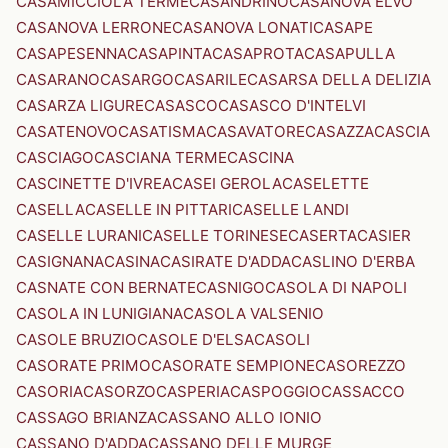
CASAMICCIOLA TERME
CASANDRINO
CASANOVA ELVO
CASANOVA LERRONE
CASANOVA LONATI
CASAPE
CASAPESENNA
CASAPINTA
CASAPROTA
CASAPULLA
CASARANO
CASARGO
CASARILE
CASARSA DELLA DELIZIA
CASARZA LIGURE
CASASCO
CASASCO D'INTELVI
CASATENOVO
CASATISMA
CASAVATORE
CASAZZA
CASCIA
CASCIAGO
CASCIANA TERME
CASCINA
CASCINETTE D'IVREA
CASEI GEROLA
CASELETTE
CASELLA
CASELLE IN PITTARI
CASELLE LANDI
CASELLE LURANI
CASELLE TORINESE
CASERTA
CASIER
CASIGNANA
CASINA
CASIRATE D'ADDA
CASLINO D'ERBA
CASNATE CON BERNATE
CASNIGO
CASOLA DI NAPOLI
CASOLA IN LUNIGIANA
CASOLA VALSENIO
CASOLE BRUZIO
CASOLE D'ELSA
CASOLI
CASORATE PRIMO
CASORATE SEMPIONE
CASOREZZO
CASORIA
CASORZO
CASPERIA
CASPOGGIO
CASSACCO
CASSAGO BRIANZA
CASSANO ALLO IONIO
CASSANO D'ADDA
CASSANO DELLE MURGE