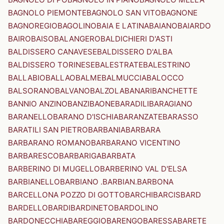
BAGNOLO PIEMONTE
BAGNOLO SAN VITO
BAGNONE
BAGNOREGIO
BAGOLINO
BAIA E LATINA
BAIANO
BAIARDO
BAIRO
BAISO
BALANGERO
BALDICHIERI D'ASTI
BALDISSERO CANAVESE
BALDISSERO D'ALBA
BALDISSERO TORINESE
BALESTRATE
BALESTRINO
BALLABIO
BALLAO
BALME
BALMUCCIA
BALOCCO
BALSORANO
BALVANO
BALZOLA
BANARI
BANCHETTE
BANNIO ANZINO
BANZI
BAONE
BARADILI
BARAGIANO
BARANELLO
BARANO D'ISCHIA
BARANZATE
BARASSO
BARATILI SAN PIETRO
BARBANIA
BARBARA
BARBARANO ROMANO
BARBARANO VICENTINO
BARBARESCO
BARBARIGA
BARBATA
BARBERINO DI MUGELLO
BARBERINO VAL D'ELSA
BARBIANELLO
BARBIANO .BARBIAN.
BARBONA
BARCELLONA POZZO DI GOTTO
BARCHI
BARCIS
BARD
BARDELLO
BARDI
BARDINETO
BARDOLINO
BARDONECCHIA
BAREGGIO
BARENGO
BARESSA
BARETE