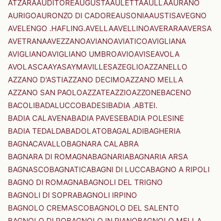
ATZARA
AUDITORE
AUGUSTA
AULETTA
AULLA
AURANO
AURIGO
AURONZO DI CADORE
AUSONIA
AUSTIS
AVEGNO
AVELENGO .HAFLING.
AVELLA
AVELLINO
AVERARA
AVERSA
AVETRANA
AVEZZANO
AVIANO
AVIATICO
AVIGLIANA
AVIGLIANO
AVIGLIANO UMBRO
AVIO
AVISE
AVOLA
AVOLASCA
AYAS
AYMAVILLES
AZEGLIO
AZZANELLO
AZZANO D'ASTI
AZZANO DECIMO
AZZANO MELLA
AZZANO SAN PAOLO
AZZATE
AZZIO
AZZONE
BACENO
BACOLI
BADALUCCO
BADESI
BADIA .ABTEI.
BADIA CALAVENA
BADIA PAVESE
BADIA POLESINE
BADIA TEDALDA
BADOLATO
BAGALADI
BAGHERIA
BAGNACAVALLO
BAGNARA CALABRA
BAGNARA DI ROMAGNA
BAGNARIA
BAGNARIA ARSA
BAGNASCO
BAGNATICA
BAGNI DI LUCCA
BAGNO A RIPOLI
BAGNO DI ROMAGNA
BAGNOLI DEL TRIGNO
BAGNOLI DI SOPRA
BAGNOLI IRPINO
BAGNOLO CREMASCO
BAGNOLO DEL SALENTO
BAGNOLO DI PO
BAGNOLO IN PIANO
BAGNOLO MELLA