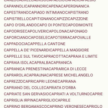
CAPANNOLI
CAPANNORI
CAPENA
CAPERGNANICA
CAPESTRANO
CAPIAGO INTIMIANO
CAPISTRANO
CAPISTRELLO
CAPITIGNANO
CAPIZZI
CAPIZZONE
CAPO D'ORLANDO
CAPO DI PONTE
CAPODIMONTE
CAPODRISE
CAPOLIVERI
CAPOLONA
CAPONAGO
CAPORCIANO
CAPOSELE
CAPOTERRA
CAPOVALLE
CAPPADOCIA
CAPPELLA CANTONE
CAPPELLA DE' PICENARDI
CAPPELLA MAGGIORE
CAPPELLE SUL TAVO
CAPRACOTTA
CAPRAIA E LIMITE
CAPRAIA ISOLA
CAPRALBA
CAPRANICA
CAPRANICA PRENESTINA
CAPRARICA DI LECCE
CAPRAROLA
CAPRAUNA
CAPRESE MICHELANGELO
CAPREZZO
CAPRI
CAPRI LEONE
CAPRIANA
CAPRIANO DEL COLLE
CAPRIATA D'ORBA
CAPRIATE SAN GERVASIO
CAPRIATI A VOLTURNO
CAPRIE
CAPRIGLIA IRPINA
CAPRIGLIO
CAPRILE
CAPRINO BERGAMASCO
CAPRINO VERONESE
CAPRIOLO