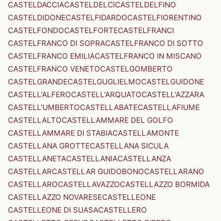
CASTELDACCIA
CASTELDELCI
CASTELDELFINO
CASTELDIDONE
CASTELFIDARDO
CASTELFIORENTINO
CASTELFONDO
CASTELFORTE
CASTELFRANCI
CASTELFRANCO DI SOPRA
CASTELFRANCO DI SOTTO
CASTELFRANCO EMILIA
CASTELFRANCO IN MISCANO
CASTELFRANCO VENETO
CASTELGOMBERTO
CASTELGRANDE
CASTELGUGLIELMO
CASTELGUIDONE
CASTELL'ALFERO
CASTELL'ARQUATO
CASTELL'AZZARA
CASTELL'UMBERTO
CASTELLABATE
CASTELLAFIUME
CASTELLALTO
CASTELLAMMARE DEL GOLFO
CASTELLAMMARE DI STABIA
CASTELLAMONTE
CASTELLANA GROTTE
CASTELLANA SICULA
CASTELLANETA
CASTELLANIA
CASTELLANZA
CASTELLAR
CASTELLAR GUIDOBONO
CASTELLARANO
CASTELLARO
CASTELLAVAZZO
CASTELLAZZO BORMIDA
CASTELLAZZO NOVARESE
CASTELLEONE
CASTELLEONE DI SUASA
CASTELLERO