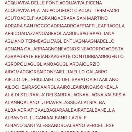
ACQUAVIVA DELLE FONTI
ACQUAVIVA PICENA
ACQUAVIVA PLATANI
ACQUEDOLCI
ACQUI TERME
ACRI
ACUTO
ADELFIA
ADRANO
ADRARA SAN MARTINO
ADRARA SAN ROCCO
ADRIA
ADRO
AFFI
AFFILE
AFRAGOLA
AFRICO
AGAZZANO
AGEROLA
AGGIUS
AGIRA
AGLIANA
AGLIANO TERME
AGLIE'
AGLIENTU
AGNA
AGNADELLO
AGNANA CALABRA
AGNONE
AGNOSINE
AGORDO
AGOSTA
AGRA
AGRATE BRIANZA
AGRATE CONTURBIA
AGRIGENTO
AGROPOLI
AGUGLIANO
AGUGLIARO
AICURZIO
AIDOMAGGIORE
AIDONE
AIELLI
AIELLO CALABRO
AIELLO DEL FRIULI
AIELLO DEL SABATO
AIETA
AILANO
AILOCHE
AIRASCA
AIROLA
AIROLE
AIRUNO
AISONE
ALA
ALA DI STURA
ALA' DEI SARDI
ALAGNA
ALAGNA VALSESIA
ALANNO
ALANO DI PIAVE
ALASSIO
ALATRI
ALBA
ALBA ADRIATICA
ALBAGIARA
ALBAIRATE
ALBANELLA
ALBANO DI LUCANIA
ALBANO LAZIALE
ALBANO SANT'ALESSANDRO
ALBANO VERCELLESE