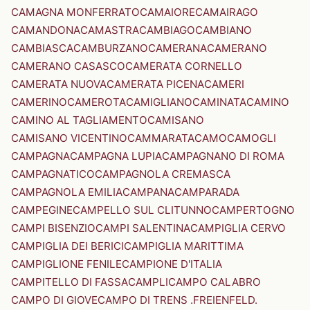
CAMAGNA MONFERRATO
CAMAIORE
CAMAIRAGO
CAMANDONA
CAMASTRA
CAMBIAGO
CAMBIANO
CAMBIASCA
CAMBURZANO
CAMERANA
CAMERANO
CAMERANO CASASCO
CAMERATA CORNELLO
CAMERATA NUOVA
CAMERATA PICENA
CAMERI
CAMERINO
CAMEROTA
CAMIGLIANO
CAMINATA
CAMINO
CAMINO AL TAGLIAMENTO
CAMISANO
CAMISANO VICENTINO
CAMMARATA
CAMO
CAMOGLI
CAMPAGNA
CAMPAGNA LUPIA
CAMPAGNANO DI ROMA
CAMPAGNATICO
CAMPAGNOLA CREMASCA
CAMPAGNOLA EMILIA
CAMPANA
CAMPARADA
CAMPEGINE
CAMPELLO SUL CLITUNNO
CAMPERTOGNO
CAMPI BISENZIO
CAMPI SALENTINA
CAMPIGLIA CERVO
CAMPIGLIA DEI BERICI
CAMPIGLIA MARITTIMA
CAMPIGLIONE FENILE
CAMPIONE D'ITALIA
CAMPITELLO DI FASSA
CAMPLI
CAMPO CALABRO
CAMPO DI GIOVE
CAMPO DI TRENS .FREIENFELD.