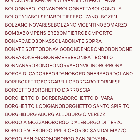
BOLANO
BOLBENO
BOLGARE
BOLLATE
BOLLENGO
BOLOGNA
BOLOGNANO
BOLOGNETTA
BOLOGNOLA
BOLOTANA
BOLSENA
BOLTIERE
BOLZANO .BOZEN.
BOLZANO NOVARESE
BOLZANO VICENTINO
BOMARZO
BOMBA
BOMPENSIERE
BOMPIETRO
BOMPORTO
BONARCADO
BONASSOLA
BONATE SOPRA
BONATE SOTTO
BONAVIGO
BONDENO
BONDO
BONDONE
BONEA
BONEFRO
BONEMERSE
BONIFATI
BONITO
BONNANARO
BONO
BONORVA
BONVICINO
BORBONA
BORCA DI CADORE
BORDANO
BORDIGHERA
BORDOLANO
BORE
BORETTO
BORGARELLO
BORGARO TORINESE
BORGETTO
BORGHETTO D'ARROSCIA
BORGHETTO DI BORBERA
BORGHETTO DI VARA
BORGHETTO LODIGIANO
BORGHETTO SANTO SPIRITO
BORGHI
BORGIA
BORGIALLO
BORGIO VEREZZI
BORGO A MOZZANO
BORGO D'ALE
BORGO DI TERZO
BORGO PACE
BORGO PRIOLO
BORGO SAN DALMAZZO
BORGO SAN GIACOMO
BORGO SAN GIOVANNI