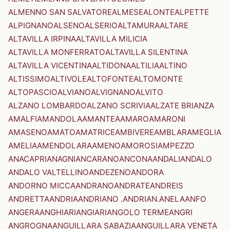
ALMENNO SAN SALVATORE
ALMESE
ALONTE
ALPETTE
ALPIGNANO
ALSENO
ALSERIO
ALTAMURA
ALTARE
ALTAVILLA IRPINA
ALTAVILLA MILICIA
ALTAVILLA MONFERRATO
ALTAVILLA SILENTINA
ALTAVILLA VICENTINA
ALTIDONA
ALTILIA
ALTINO
ALTISSIMO
ALTIVOLE
ALTOFONTE
ALTOMONTE
ALTOPASCIO
ALVIANO
ALVIGNANO
ALVITO
ALZANO LOMBARDO
ALZANO SCRIVIA
ALZATE BRIANZA
AMALFI
AMANDOLA
AMANTEA
AMARO
AMARONI
AMASENO
AMATO
AMATRICE
AMBIVERE
AMBLAR
AMEGLIA
AMELIA
AMENDOLARA
AMENO
AMOROSI
AMPEZZO
ANACAPRI
ANAGNI
ANCARANO
ANCONA
ANDALI
ANDALO
ANDALO VALTELLINO
ANDEZENO
ANDORA
ANDORNO MICCA
ANDRANO
ANDRATE
ANDREIS
ANDRETTA
ANDRIA
ANDRIANO .ANDRIAN.
ANELA
ANFO
ANGERA
ANGHIARI
ANGIARI
ANGOLO TERME
ANGRI
ANGROGNA
ANGUILLARA SABAZIA
ANGUILLARA VENETA