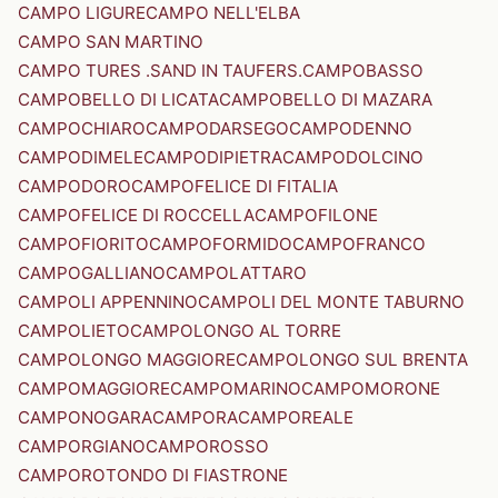
CAMPO LIGURE
CAMPO NELL'ELBA
CAMPO SAN MARTINO
CAMPO TURES .SAND IN TAUFERS.
CAMPOBASSO
CAMPOBELLO DI LICATA
CAMPOBELLO DI MAZARA
CAMPOCHIARO
CAMPODARSEGO
CAMPODENNO
CAMPODIMELE
CAMPODIPIETRA
CAMPODOLCINO
CAMPODORO
CAMPOFELICE DI FITALIA
CAMPOFELICE DI ROCCELLA
CAMPOFILONE
CAMPOFIORITO
CAMPOFORMIDO
CAMPOFRANCO
CAMPOGALLIANO
CAMPOLATTARO
CAMPOLI APPENNINO
CAMPOLI DEL MONTE TABURNO
CAMPOLIETO
CAMPOLONGO AL TORRE
CAMPOLONGO MAGGIORE
CAMPOLONGO SUL BRENTA
CAMPOMAGGIORE
CAMPOMARINO
CAMPOMORONE
CAMPONOGARA
CAMPORA
CAMPOREALE
CAMPORGIANO
CAMPOROSSO
CAMPOROTONDO DI FIASTRONE