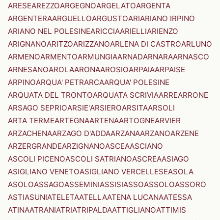
ARESE
AREZZO
ARGEGNO
ARGELATO
ARGENTA
ARGENTERA
ARGUELLO
ARGUSTO
ARI
ARIANO IRPINO
ARIANO NEL POLESINE
ARICCIA
ARIELLI
ARIENZO
ARIGNANO
ARITZO
ARIZZANO
ARLENA DI CASTRO
ARLUNO
ARMENO
ARMENTO
ARMUNGIA
ARNAD
ARNARA
ARNASCO
ARNESANO
AROLA
ARONA
AROSIO
ARPAIA
ARPAISE
ARPINO
ARQUA' PETRARCA
ARQUA' POLESINE
ARQUATA DEL TRONTO
ARQUATA SCRIVIA
ARRE
ARRONE
ARSAGO SEPRIO
ARSIE'
ARSIERO
ARSITA
ARSOLI
ARTA TERME
ARTEGNA
ARTENA
ARTOGNE
ARVIER
ARZACHENA
ARZAGO D'ADDA
ARZANA
ARZANO
ARZENE
ARZERGRANDE
ARZIGNANO
ASCEA
ASCIANO
ASCOLI PICENO
ASCOLI SATRIANO
ASCREA
ASIAGO
ASIGLIANO VENETO
ASIGLIANO VERCELLESE
ASOLA
ASOLO
ASSAGO
ASSEMINI
ASSISI
ASSO
ASSOLO
ASSORO
ASTI
ASUNI
ATELETA
ATELLA
ATENA LUCANA
ATESSA
ATINA
ATRANI
ATRI
ATRIPALDA
ATTIGLIANO
ATTIMIS