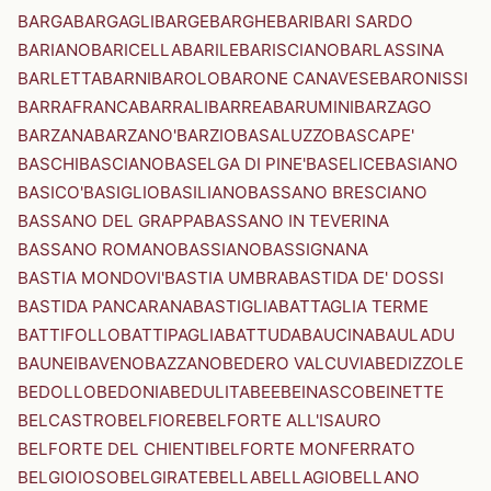
BARGA
BARGAGLI
BARGE
BARGHE
BARI
BARI SARDO
BARIANO
BARICELLA
BARILE
BARISCIANO
BARLASSINA
BARLETTA
BARNI
BAROLO
BARONE CANAVESE
BARONISSI
BARRAFRANCA
BARRALI
BARREA
BARUMINI
BARZAGO
BARZANA
BARZANO'
BARZIO
BASALUZZO
BASCAPE'
BASCHI
BASCIANO
BASELGA DI PINE'
BASELICE
BASIANO
BASICO'
BASIGLIO
BASILIANO
BASSANO BRESCIANO
BASSANO DEL GRAPPA
BASSANO IN TEVERINA
BASSANO ROMANO
BASSIANO
BASSIGNANA
BASTIA MONDOVI'
BASTIA UMBRA
BASTIDA DE' DOSSI
BASTIDA PANCARANA
BASTIGLIA
BATTAGLIA TERME
BATTIFOLLO
BATTIPAGLIA
BATTUDA
BAUCINA
BAULADU
BAUNEI
BAVENO
BAZZANO
BEDERO VALCUVIA
BEDIZZOLE
BEDOLLO
BEDONIA
BEDULITA
BEE
BEINASCO
BEINETTE
BELCASTRO
BELFIORE
BELFORTE ALL'ISAURO
BELFORTE DEL CHIENTI
BELFORTE MONFERRATO
BELGIOIOSO
BELGIRATE
BELLA
BELLAGIO
BELLANO