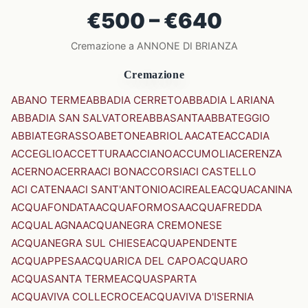
€500 – €640
Cremazione a ANNONE DI BRIANZA
Cremazione
ABANO TERME
ABBADIA CERRETO
ABBADIA LARIANA
ABBADIA SAN SALVATORE
ABBASANTA
ABBATEGGIO
ABBIATEGRASSO
ABETONE
ABRIOLA
ACATE
ACCADIA
ACCEGLIO
ACCETTURA
ACCIANO
ACCUMOLI
ACERENZA
ACERNO
ACERRA
ACI BONACCORSI
ACI CASTELLO
ACI CATENA
ACI SANT'ANTONIO
ACIREALE
ACQUACANINA
ACQUAFONDATA
ACQUAFORMOSA
ACQUAFREDDA
ACQUALAGNA
ACQUANEGRA CREMONESE
ACQUANEGRA SUL CHIESE
ACQUAPENDENTE
ACQUAPPESA
ACQUARICA DEL CAPO
ACQUARO
ACQUASANTA TERME
ACQUASPARTA
ACQUAVIVA COLLECROCE
ACQUAVIVA D'ISERNIA