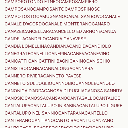
CAMPOROTONDO ETNEO
CAMPOSAMPIERO
CAMPOSANO
CAMPOSANTO
CAMPOSPINOSO
CAMPOTOSTO
CAMUGNANO
CANAL SAN BOVO
CANALE
CANALE D'AGORDO
CANALE MONTERANO
CANARO
CANAZEI
CANCELLARA
CANCELLO ED ARNONE
CANDA
CANDELA
CANDELO
CANDIA CANAVESE
CANDIA LOMELLINA
CANDIANA
CANDIDA
CANDIOLO
CANEGRATE
CANELLI
CANEPINA
CANEVA
CANEVINO
CANICATTI'
CANICATTINI BAGNI
CANINO
CANISCHIO
CANISTRO
CANNA
CANNALONGA
CANNARA
CANNERO RIVIERA
CANNETO PAVESE
CANNETO SULL'OGLIO
CANNOBIO
CANNOLE
CANOLO
CANONICA D'ADDA
CANOSA DI PUGLIA
CANOSA SANNITA
CANOSIO
CANOSSA
CANSANO
CANTAGALLO
CANTALICE
CANTALUPA
CANTALUPO IN SABINA
CANTALUPO LIGURE
CANTALUPO NEL SANNIO
CANTARANA
CANTELLO
CANTERANO
CANTIANO
CANTOIRA
CANTU'
CANZANO
CANZO
CAORLE
CAORSO
CAPACCIO
CAPACI
CAPALBIO