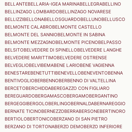
BELLANTE
BELLARIA-IGEA MARINA
BELLEGRA
BELLINO
BELLINZAGO LOMBARDO
BELLINZAGO NOVARESE
BELLIZZI
BELLONA
BELLOSGUARDO
BELLUNO
BELLUSCO
BELMONTE CALABRO
BELMONTE CASTELLO
BELMONTE DEL SANNIO
BELMONTE IN SABINA
BELMONTE MEZZAGNO
BELMONTE PICENO
BELPASSO
BELSITO
BELVEDERE DI SPINELLO
BELVEDERE LANGHE
BELVEDERE MARITTIMO
BELVEDERE OSTRENSE
BELVEGLIO
BELVI
BEMA
BENE LARIO
BENE VAGIENNA
BENESTARE
BENETUTTI
BENEVELLO
BENEVENTO
BENNA
BENTIVOGLIO
BERBENNO
BERBENNO DI VALTELLINA
BERCETO
BERCHIDDA
BEREGAZZO CON FIGLIARO
BEREGUARDO
BERGAMASCO
BERGAMO
BERGANTINO
BERGEGGI
BERGOLO
BERLINGO
BERNALDA
BERNAREGGIO
BERNATE TICINO
BERNEZZO
BERRA
BERSONE
BERTINORO
BERTIOLO
BERTONICO
BERZANO DI SAN PIETRO
BERZANO DI TORTONA
BERZO DEMO
BERZO INFERIORE