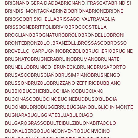
BRIGNANO GERA D'ADDA
BRIGNANO-FRASCATA
BRINDISI
BRINDISI MONTAGNA
BRINZIO
BRIONA
BRIONE
BRIONE
BRIOSCO
BRISIGHELLA
BRISSAGO-VALTRAVAGLIA
BRISSOGNE
BRITTOLI
BRIVIO
BROCCOSTELLA
BROGLIANO
BROGNATURO
BROLO
BRONDELLO
BRONI
BRONTE
BRONZOLO .BRANZOLL.
BROSSASCO
BROSSO
BROVELLO-CARPUGNINO
BROZOLO
BRUGHERIO
BRUGINE
BRUGNATO
BRUGNERA
BRUINO
BRUMANO
BRUNATE
BRUNELLO
BRUNICO .BRUNECK.
BRUNO
BRUSAPORTO
BRUSASCO
BRUSCIANO
BRUSIMPIANO
BRUSNENGO
BRUSSON
BRUZOLO
BRUZZANO ZEFFIRIO
BUBBIANO
BUBBIO
BUCCHERI
BUCCHIANICO
BUCCIANO
BUCCINASCO
BUCCINO
BUCINE
BUDDUSO'
BUDOIA
BUDONI
BUDRIO
BUGGERRU
BUGGIANO
BUGLIO IN MONTE
BUGNARA
BUGUGGIATE
BUJA
BULCIAGO
BULGAROGRASSO
BULTEI
BULZI
BUONABITACOLO
BUONALBERGO
BUONCONVENTO
BUONVICINO