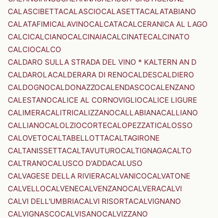
CALASCIBETTA
CALASCIO
CALASETTA
CALATABIANO
CALATAFIMI
CALAVINO
CALCATA
CALCERANICA AL LAGO
CALCI
CALCIANO
CALCINAIA
CALCINATE
CALCINATO
CALCIO
CALCO
CALDARO SULLA STRADA DEL VINO * KALTERN AN D
CALDAROLA
CALDERARA DI RENO
CALDES
CALDIERO
CALDOGNO
CALDONAZZO
CALENDASCO
CALENZANO
CALESTANO
CALICE AL CORNOVIGLIO
CALICE LIGURE
CALIMERA
CALITRI
CALIZZANO
CALLABIANA
CALLIANO
CALLIANO
CALOLZIOCORTE
CALOPEZZATI
CALOSSO
CALOVETO
CALTABELLOTTA
CALTAGIRONE
CALTANISSETTA
CALTAVUTURO
CALTIGNAGA
CALTO
CALTRANO
CALUSCO D'ADDA
CALUSO
CALVAGESE DELLA RIVIERA
CALVANICO
CALVATONE
CALVELLO
CALVENE
CALVENZANO
CALVERA
CALVI
CALVI DELL'UMBRIA
CALVI RISORTA
CALVIGNANO
CALVIGNASCO
CALVISANO
CALVIZZANO