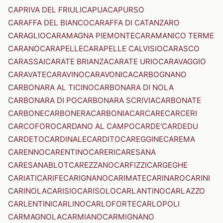
CAPRIVA DEL FRIULI
CAPUA
CAPURSO
CARAFFA DEL BIANCO
CARAFFA DI CATANZARO
CARAGLIO
CARAMAGNA PIEMONTE
CARAMANICO TERME
CARANO
CARAPELLE
CARAPELLE CALVISIO
CARASCO
CARASSAI
CARATE BRIANZA
CARATE URIO
CARAVAGGIO
CARAVATE
CARAVINO
CARAVONICA
CARBOGNANO
CARBONARA AL TICINO
CARBONARA DI NOLA
CARBONARA DI PO
CARBONARA SCRIVIA
CARBONATE
CARBONE
CARBONERA
CARBONIA
CARCARE
CARCERI
CARCOFORO
CARDANO AL CAMPO
CARDE'
CARDEDU
CARDETO
CARDINALE
CARDITO
CAREGGINE
CAREMA
CARENNO
CARENTINO
CARERI
CARESANA
CARESANABLOT
CAREZZANO
CARFIZZI
CARGEGHE
CARIATI
CARIFE
CARIGNANO
CARIMATE
CARINARO
CARINI
CARINOLA
CARISIO
CARISOLO
CARLANTINO
CARLAZZO
CARLENTINI
CARLINO
CARLOFORTE
CARLOPOLI
CARMAGNOLA
CARMIANO
CARMIGNANO