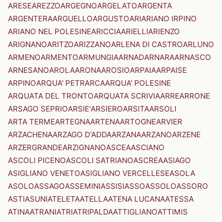
ARESE
AREZZO
ARGEGNO
ARGELATO
ARGENTA
ARGENTERA
ARGUELLO
ARGUSTO
ARI
ARIANO IRPINO
ARIANO NEL POLESINE
ARICCIA
ARIELLI
ARIENZO
ARIGNANO
ARITZO
ARIZZANO
ARLENA DI CASTRO
ARLUNO
ARMENO
ARMENTO
ARMUNGIA
ARNAD
ARNARA
ARNASCO
ARNESANO
AROLA
ARONA
AROSIO
ARPAIA
ARPAISE
ARPINO
ARQUA' PETRARCA
ARQUA' POLESINE
ARQUATA DEL TRONTO
ARQUATA SCRIVIA
ARRE
ARRONE
ARSAGO SEPRIO
ARSIE'
ARSIERO
ARSITA
ARSOLI
ARTA TERME
ARTEGNA
ARTENA
ARTOGNE
ARVIER
ARZACHENA
ARZAGO D'ADDA
ARZANA
ARZANO
ARZENE
ARZERGRANDE
ARZIGNANO
ASCEA
ASCIANO
ASCOLI PICENO
ASCOLI SATRIANO
ASCREA
ASIAGO
ASIGLIANO VENETO
ASIGLIANO VERCELLESE
ASOLA
ASOLO
ASSAGO
ASSEMINI
ASSISI
ASSO
ASSOLO
ASSORO
ASTI
ASUNI
ATELETA
ATELLA
ATENA LUCANA
ATESSA
ATINA
ATRANI
ATRI
ATRIPALDA
ATTIGLIANO
ATTIMIS