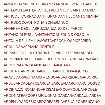
ANNICCO
ANNONE DI BRIANZA
ANNONE VENETO
ANOIA
ANTEGNATE
ANTERIVO .ALTREI.
ANTEY-SAINT-ANDRE'
ANTICOLI CORRADO
ANTIGNANO
ANTILLO
ANTONIMINA
ANTRODOCO
ANTRONA SCHIERANCO
ANVERSA DEGLI ABRUZZI
ANZANO DEL PARCO
ANZANO DI PUGLIA
ANZI
ANZIO
ANZOLA D'OSSOLA
ANZOLA DELL'EMILIA
AOSTA
APECCHIO
APICE
APIRO
APOLLOSA
APPIANO GENTILE
APPIANO SULLA STRADA DEL VINO * EPPAN AN DER
APPIGNANO
APPIGNANO DEL TRONTO
APRICA
APRICALE
APRICENA
APRIGLIANO
APRILIA
AQUARA
AQUILA D'ARROSCIA
AQUILEIA
AQUILONIA
AQUINO
ARADEO
ARAGONA
ARAMENGO
ARBA
ARBOREA
ARBORIO
ARBUS
ARCADE
ARCE
ARCENE
ARCEVIA
ARCHI
ARCIDOSSO
ARCINAZZO ROMANO
ARCISATE
ARCO
ARCOLA
ARCOLE
ARCONATE
ARCORE
ARCUGNANO
ARDARA
ARDAULI
ARDEA
ARDENNO
ARDESIO
ARDORE
ARENA
ARENA PO
ARENZANO