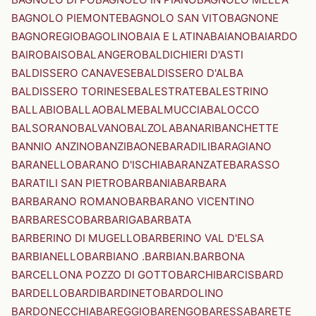
BAGNOLO PIEMONTE
BAGNOLO SAN VITO
BAGNONE
BAGNOREGIO
BAGOLINO
BAIA E LATINA
BAIANO
BAIARDO
BAIRO
BAISO
BALANGERO
BALDICHIERI D'ASTI
BALDISSERO CANAVESE
BALDISSERO D'ALBA
BALDISSERO TORINESE
BALESTRATE
BALESTRINO
BALLABIO
BALLAO
BALME
BALMUCCIA
BALOCCO
BALSORANO
BALVANO
BALZOLA
BANARI
BANCHETTE
BANNIO ANZINO
BANZI
BAONE
BARADILI
BARAGIANO
BARANELLO
BARANO D'ISCHIA
BARANZATE
BARASSO
BARATILI SAN PIETRO
BARBANIA
BARBARA
BARBARANO ROMANO
BARBARANO VICENTINO
BARBARESCO
BARBARIGA
BARBATA
BARBERINO DI MUGELLO
BARBERINO VAL D'ELSA
BARBIANELLO
BARBIANO .BARBIAN.
BARBONA
BARCELLONA POZZO DI GOTTO
BARCHI
BARCIS
BARD
BARDELLO
BARDI
BARDINETO
BARDOLINO
BARDONECCHIA
BAREGGIO
BARENGO
BARESSA
BARETE