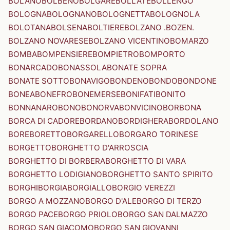
BOLANO
BOLBENO
BOLGARE
BOLLATE
BOLLENGO
BOLOGNA
BOLOGNANO
BOLOGNETTA
BOLOGNOLA
BOLOTANA
BOLSENA
BOLTIERE
BOLZANO .BOZEN.
BOLZANO NOVARESE
BOLZANO VICENTINO
BOMARZO
BOMBA
BOMPENSIERE
BOMPIETRO
BOMPORTO
BONARCADO
BONASSOLA
BONATE SOPRA
BONATE SOTTO
BONAVIGO
BONDENO
BONDO
BONDONE
BONEA
BONEFRO
BONEMERSE
BONIFATI
BONITO
BONNANARO
BONO
BONORVA
BONVICINO
BORBONA
BORCA DI CADORE
BORDANO
BORDIGHERA
BORDOLANO
BORE
BORETTO
BORGARELLO
BORGARO TORINESE
BORGETTO
BORGHETTO D'ARROSCIA
BORGHETTO DI BORBERA
BORGHETTO DI VARA
BORGHETTO LODIGIANO
BORGHETTO SANTO SPIRITO
BORGHI
BORGIA
BORGIALLO
BORGIO VEREZZI
BORGO A MOZZANO
BORGO D'ALE
BORGO DI TERZO
BORGO PACE
BORGO PRIOLO
BORGO SAN DALMAZZO
BORGO SAN GIACOMO
BORGO SAN GIOVANNI