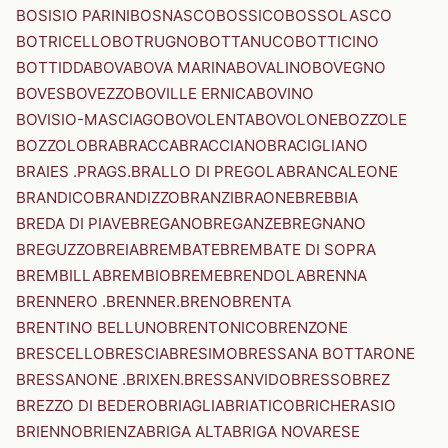
BOSISIO PARINI
BOSNASCO
BOSSICO
BOSSOLASCO
BOTRICELLO
BOTRUGNO
BOTTANUCO
BOTTICINO
BOTTIDDA
BOVA
BOVA MARINA
BOVALINO
BOVEGNO
BOVES
BOVEZZO
BOVILLE ERNICA
BOVINO
BOVISIO-MASCIAGO
BOVOLENTA
BOVOLONE
BOZZOLE
BOZZOLO
BRA
BRACCA
BRACCIANO
BRACIGLIANO
BRAIES .PRAGS.
BRALLO DI PREGOLA
BRANCALEONE
BRANDICO
BRANDIZZO
BRANZI
BRAONE
BREBBIA
BREDA DI PIAVE
BREGANO
BREGANZE
BREGNANO
BREGUZZO
BREIA
BREMBATE
BREMBATE DI SOPRA
BREMBILLA
BREMBIO
BREME
BRENDOLA
BRENNA
BRENNERO .BRENNER.
BRENO
BRENTA
BRENTINO BELLUNO
BRENTONICO
BRENZONE
BRESCELLO
BRESCIA
BRESIMO
BRESSANA BOTTARONE
BRESSANONE .BRIXEN.
BRESSANVIDO
BRESSO
BREZ
BREZZO DI BEDERO
BRIAGLIA
BRIATICO
BRICHERASIO
BRIENNO
BRIENZA
BRIGA ALTA
BRIGA NOVARESE