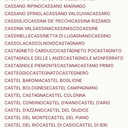
CASSANO IRPINO
CASSANO MAGNAGO
CASSANO SPINOLA
CASSANO VALCUVIA
CASSARO
CASSIGLIO
CASSINA DE' PECCHI
CASSINA RIZZARDI
CASSINA VALSASSINA
CASSINASCO
CASSINE
CASSINELLE
CASSINETTA DI LUGAGNANO
CASSINO
CASSOLA
CASSOLNOVO
CASTAGNARO
CASTAGNETO CARDUCCI
CASTAGNETO PO
CASTAGNITO
CASTAGNOLE DELLE LANZE
CASTAGNOLE MONFERRATO
CASTAGNOLE PIEMONTE
CASTANA
CASTANO PRIMO
CASTEGGIO
CASTEGNATO
CASTEGNERO
CASTEL BARONIA
CASTEL BOGLIONE
CASTEL BOLOGNESE
CASTEL CAMPAGNANO
CASTEL CASTAGNA
CASTEL COLONNA
CASTEL CONDINO
CASTEL D'AIANO
CASTEL D'ARIO
CASTEL D'AZZANO
CASTEL DEL GIUDICE
CASTEL DEL MONTE
CASTEL DEL PIANO
CASTEL DEL RIO
CASTEL DI CASIO
CASTEL DI IERI