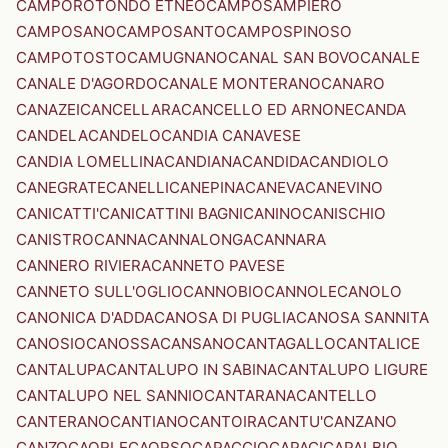
CAMPOROTONDO ETNEO
CAMPOSAMPIERO
CAMPOSANO
CAMPOSANTO
CAMPOSPINOSO
CAMPOTOSTO
CAMUGNANO
CANAL SAN BOVO
CANALE
CANALE D'AGORDO
CANALE MONTERANO
CANARO
CANAZEI
CANCELLARA
CANCELLO ED ARNONE
CANDA
CANDELA
CANDELO
CANDIA CANAVESE
CANDIA LOMELLINA
CANDIANA
CANDIDA
CANDIOLO
CANEGRATE
CANELLI
CANEPINA
CANEVA
CANEVINO
CANICATTI'
CANICATTINI BAGNI
CANINO
CANISCHIO
CANISTRO
CANNA
CANNALONGA
CANNARA
CANNERO RIVIERA
CANNETO PAVESE
CANNETO SULL'OGLIO
CANNOBIO
CANNOLE
CANOLO
CANONICA D'ADDA
CANOSA DI PUGLIA
CANOSA SANNITA
CANOSIO
CANOSSA
CANSANO
CANTAGALLO
CANTALICE
CANTALUPA
CANTALUPO IN SABINA
CANTALUPO LIGURE
CANTALUPO NEL SANNIO
CANTARANA
CANTELLO
CANTERANO
CANTIANO
CANTOIRA
CANTU'
CANZANO
CANZO
CAORLE
CAORSO
CAPACCIO
CAPACI
CAPALBIO