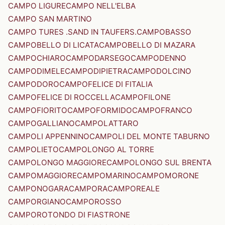
CAMPO LIGURE
CAMPO NELL'ELBA
CAMPO SAN MARTINO
CAMPO TURES .SAND IN TAUFERS.
CAMPOBASSO
CAMPOBELLO DI LICATA
CAMPOBELLO DI MAZARA
CAMPOCHIARO
CAMPODARSEGO
CAMPODENNO
CAMPODIMELE
CAMPODIPIETRA
CAMPODOLCINO
CAMPODORO
CAMPOFELICE DI FITALIA
CAMPOFELICE DI ROCCELLA
CAMPOFILONE
CAMPOFIORITO
CAMPOFORMIDO
CAMPOFRANCO
CAMPOGALLIANO
CAMPOLATTARO
CAMPOLI APPENNINO
CAMPOLI DEL MONTE TABURNO
CAMPOLIETO
CAMPOLONGO AL TORRE
CAMPOLONGO MAGGIORE
CAMPOLONGO SUL BRENTA
CAMPOMAGGIORE
CAMPOMARINO
CAMPOMORONE
CAMPONOGARA
CAMPORA
CAMPOREALE
CAMPORGIANO
CAMPOROSSO
CAMPOROTONDO DI FIASTRONE