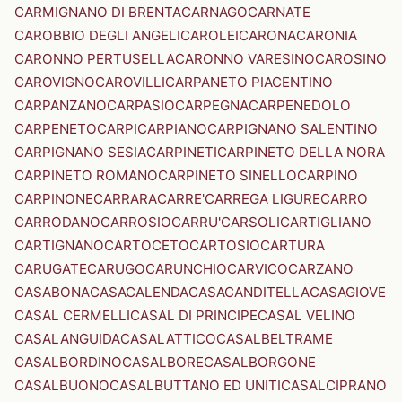
CARMIGNANO DI BRENTA
CARNAGO
CARNATE
CAROBBIO DEGLI ANGELI
CAROLEI
CARONA
CARONIA
CARONNO PERTUSELLA
CARONNO VARESINO
CAROSINO
CAROVIGNO
CAROVILLI
CARPANETO PIACENTINO
CARPANZANO
CARPASIO
CARPEGNA
CARPENEDOLO
CARPENETO
CARPI
CARPIANO
CARPIGNANO SALENTINO
CARPIGNANO SESIA
CARPINETI
CARPINETO DELLA NORA
CARPINETO ROMANO
CARPINETO SINELLO
CARPINO
CARPINONE
CARRARA
CARRE'
CARREGA LIGURE
CARRO
CARRODANO
CARROSIO
CARRU'
CARSOLI
CARTIGLIANO
CARTIGNANO
CARTOCETO
CARTOSIO
CARTURA
CARUGATE
CARUGO
CARUNCHIO
CARVICO
CARZANO
CASABONA
CASACALENDA
CASACANDITELLA
CASAGIOVE
CASAL CERMELLI
CASAL DI PRINCIPE
CASAL VELINO
CASALANGUIDA
CASALATTICO
CASALBELTRAME
CASALBORDINO
CASALBORE
CASALBORGONE
CASALBUONO
CASALBUTTANO ED UNITI
CASALCIPRANO