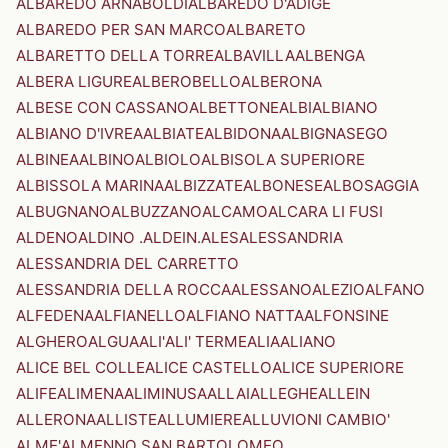
ALBAREDO ARNABOLDI
ALBAREDO D'ADIGE
ALBAREDO PER SAN MARCO
ALBARETO
ALBARETTO DELLA TORRE
ALBAVILLA
ALBENGA
ALBERA LIGURE
ALBEROBELLO
ALBERONA
ALBESE CON CASSANO
ALBETTONE
ALBI
ALBIANO
ALBIANO D'IVREA
ALBIATE
ALBIDONA
ALBIGNASEGO
ALBINEA
ALBINO
ALBIOLO
ALBISOLA SUPERIORE
ALBISSOLA MARINA
ALBIZZATE
ALBONESE
ALBOSAGGIA
ALBUGNANO
ALBUZZANO
ALCAMO
ALCARA LI FUSI
ALDENO
ALDINO .ALDEIN.
ALES
ALESSANDRIA
ALESSANDRIA DEL CARRETTO
ALESSANDRIA DELLA ROCCA
ALESSANO
ALEZIO
ALFANO
ALFEDENA
ALFIANELLO
ALFIANO NATTA
ALFONSINE
ALGHERO
ALGUA
ALI'
ALI' TERME
ALIA
ALIANO
ALICE BEL COLLE
ALICE CASTELLO
ALICE SUPERIORE
ALIFE
ALIMENA
ALIMINUSA
ALLAI
ALLEGHE
ALLEIN
ALLERONA
ALLISTE
ALLUMIERE
ALLUVIONI CAMBIO'
ALME'
ALMENNO SAN BARTOLOMEO