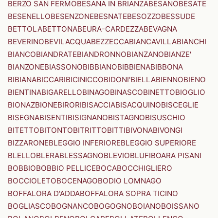
BERZO SAN FERMO
BESANA IN BRIANZA
BESANO
BESATE
BESENELLO
BESENZONE
BESNATE
BESOZZO
BESSUDE
BETTOLA
BETTONA
BEURA-CARDEZZA
BEVAGNA
BEVERINO
BEVILACQUA
BEZZECCA
BIANCAVILLA
BIANCHI
BIANCO
BIANDRATE
BIANDRONNO
BIANZANO
BIANZE'
BIANZONE
BIASSONO
BIBBIANO
BIBBIENA
BIBBONA
BIBIANA
BICCARI
BICINICCO
BIDONI'
BIELLA
BIENNO
BIENO
BIENTINA
BIGARELLO
BINAGO
BINASCO
BINETTO
BIOGLIO
BIONAZ
BIONE
BIRORI
BISACCIA
BISACQUINO
BISCEGLIE
BISEGNA
BISENTI
BISIGNANO
BISTAGNO
BISUSCHIO
BITETTO
BITONTO
BITRITTO
BITTI
BIVONA
BIVONGI
BIZZARONE
BLEGGIO INFERIORE
BLEGGIO SUPERIORE
BLELLO
BLERA
BLESSAGNO
BLEVIO
BLUFI
BOARA PISANI
BOBBIO
BOBBIO PELLICE
BOCA
BOCCHIGLIERO
BOCCIOLETO
BOCENAGO
BODIO LOMNAGO
BOFFALORA D'ADDA
BOFFALORA SOPRA TICINO
BOGLIASCO
BOGNANCO
BOGOGNO
BOIANO
BOISSANO