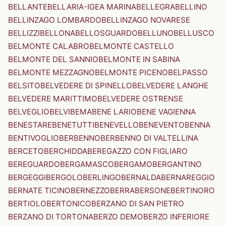
BELLANTE
BELLARIA-IGEA MARINA
BELLEGRA
BELLINO
BELLINZAGO LOMBARDO
BELLINZAGO NOVARESE
BELLIZZI
BELLONA
BELLOSGUARDO
BELLUNO
BELLUSCO
BELMONTE CALABRO
BELMONTE CASTELLO
BELMONTE DEL SANNIO
BELMONTE IN SABINA
BELMONTE MEZZAGNO
BELMONTE PICENO
BELPASSO
BELSITO
BELVEDERE DI SPINELLO
BELVEDERE LANGHE
BELVEDERE MARITTIMO
BELVEDERE OSTRENSE
BELVEGLIO
BELVI
BEMA
BENE LARIO
BENE VAGIENNA
BENESTARE
BENETUTTI
BENEVELLO
BENEVENTO
BENNA
BENTIVOGLIO
BERBENNO
BERBENNO DI VALTELLINA
BERCETO
BERCHIDDA
BEREGAZZO CON FIGLIARO
BEREGUARDO
BERGAMASCO
BERGAMO
BERGANTINO
BERGEGGI
BERGOLO
BERLINGO
BERNALDA
BERNAREGGIO
BERNATE TICINO
BERNEZZO
BERRA
BERSONE
BERTINORO
BERTIOLO
BERTONICO
BERZANO DI SAN PIETRO
BERZANO DI TORTONA
BERZO DEMO
BERZO INFERIORE