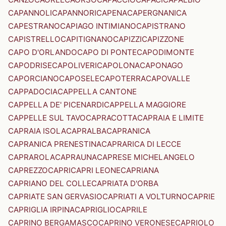
CAPANNOLI
CAPANNORI
CAPENA
CAPERGNANICA
CAPESTRANO
CAPIAGO INTIMIANO
CAPISTRANO
CAPISTRELLO
CAPITIGNANO
CAPIZZI
CAPIZZONE
CAPO D'ORLANDO
CAPO DI PONTE
CAPODIMONTE
CAPODRISE
CAPOLIVERI
CAPOLONA
CAPONAGO
CAPORCIANO
CAPOSELE
CAPOTERRA
CAPOVALLE
CAPPADOCIA
CAPPELLA CANTONE
CAPPELLA DE' PICENARDI
CAPPELLA MAGGIORE
CAPPELLE SUL TAVO
CAPRACOTTA
CAPRAIA E LIMITE
CAPRAIA ISOLA
CAPRALBA
CAPRANICA
CAPRANICA PRENESTINA
CAPRARICA DI LECCE
CAPRAROLA
CAPRAUNA
CAPRESE MICHELANGELO
CAPREZZO
CAPRI
CAPRI LEONE
CAPRIANA
CAPRIANO DEL COLLE
CAPRIATA D'ORBA
CAPRIATE SAN GERVASIO
CAPRIATI A VOLTURNO
CAPRIE
CAPRIGLIA IRPINA
CAPRIGLIO
CAPRILE
CAPRINO BERGAMASCO
CAPRINO VERONESE
CAPRIOLO