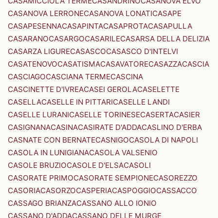
CASAMICCIOLA TERME
CASANDRINO
CASANOVA ELVO
CASANOVA LERRONE
CASANOVA LONATI
CASAPE
CASAPESENNA
CASAPINTA
CASAPROTA
CASAPULLA
CASARANO
CASARGO
CASARILE
CASARSA DELLA DELIZIA
CASARZA LIGURE
CASASCO
CASASCO D'INTELVI
CASATENOVO
CASATISMA
CASAVATORE
CASAZZA
CASCIA
CASCIAGO
CASCIANA TERME
CASCINA
CASCINETTE D'IVREA
CASEI GEROLA
CASELETTE
CASELLA
CASELLE IN PITTARI
CASELLE LANDI
CASELLE LURANI
CASELLE TORINESE
CASERTA
CASIER
CASIGNANA
CASINA
CASIRATE D'ADDA
CASLINO D'ERBA
CASNATE CON BERNATE
CASNIGO
CASOLA DI NAPOLI
CASOLA IN LUNIGIANA
CASOLA VALSENIO
CASOLE BRUZIO
CASOLE D'ELSA
CASOLI
CASORATE PRIMO
CASORATE SEMPIONE
CASOREZZO
CASORIA
CASORZO
CASPERIA
CASPOGGIO
CASSACCO
CASSAGO BRIANZA
CASSANO ALLO IONIO
CASSANO D'ADDA
CASSANO DELLE MURGE