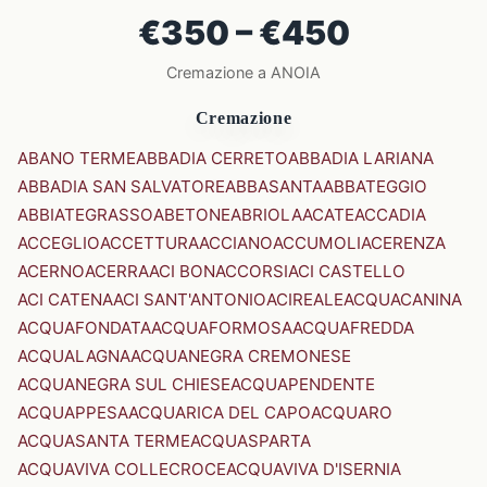
€350 – €450
Cremazione a ANOIA
Cremazione
ABANO TERME
ABBADIA CERRETO
ABBADIA LARIANA
ABBADIA SAN SALVATORE
ABBASANTA
ABBATEGGIO
ABBIATEGRASSO
ABETONE
ABRIOLA
ACATE
ACCADIA
ACCEGLIO
ACCETTURA
ACCIANO
ACCUMOLI
ACERENZA
ACERNO
ACERRA
ACI BONACCORSI
ACI CASTELLO
ACI CATENA
ACI SANT'ANTONIO
ACIREALE
ACQUACANINA
ACQUAFONDATA
ACQUAFORMOSA
ACQUAFREDDA
ACQUALAGNA
ACQUANEGRA CREMONESE
ACQUANEGRA SUL CHIESE
ACQUAPENDENTE
ACQUAPPESA
ACQUARICA DEL CAPO
ACQUARO
ACQUASANTA TERME
ACQUASPARTA
ACQUAVIVA COLLECROCE
ACQUAVIVA D'ISERNIA