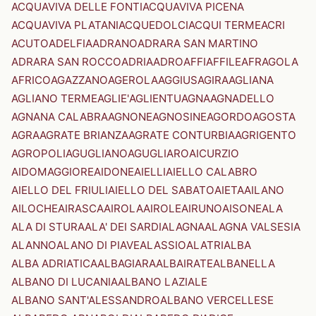
ACQUAVIVA DELLE FONTI
ACQUAVIVA PICENA
ACQUAVIVA PLATANI
ACQUEDOLCI
ACQUI TERME
ACRI
ACUTO
ADELFIA
ADRANO
ADRARA SAN MARTINO
ADRARA SAN ROCCO
ADRIA
ADRO
AFFI
AFFILE
AFRAGOLA
AFRICO
AGAZZANO
AGEROLA
AGGIUS
AGIRA
AGLIANA
AGLIANO TERME
AGLIE'
AGLIENTU
AGNA
AGNADELLO
AGNANA CALABRA
AGNONE
AGNOSINE
AGORDO
AGOSTA
AGRA
AGRATE BRIANZA
AGRATE CONTURBIA
AGRIGENTO
AGROPOLI
AGUGLIANO
AGUGLIARO
AICURZIO
AIDOMAGGIORE
AIDONE
AIELLI
AIELLO CALABRO
AIELLO DEL FRIULI
AIELLO DEL SABATO
AIETA
AILANO
AILOCHE
AIRASCA
AIROLA
AIROLE
AIRUNO
AISONE
ALA
ALA DI STURA
ALA' DEI SARDI
ALAGNA
ALAGNA VALSESIA
ALANNO
ALANO DI PIAVE
ALASSIO
ALATRI
ALBA
ALBA ADRIATICA
ALBAGIARA
ALBAIRATE
ALBANELLA
ALBANO DI LUCANIA
ALBANO LAZIALE
ALBANO SANT'ALESSANDRO
ALBANO VERCELLESE