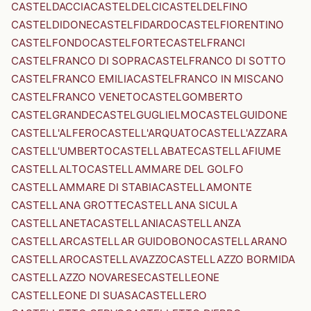
CASTELDACCIA
CASTELDELCI
CASTELDELFINO
CASTELDIDONE
CASTELFIDARDO
CASTELFIORENTINO
CASTELFONDO
CASTELFORTE
CASTELFRANCI
CASTELFRANCO DI SOPRA
CASTELFRANCO DI SOTTO
CASTELFRANCO EMILIA
CASTELFRANCO IN MISCANO
CASTELFRANCO VENETO
CASTELGOMBERTO
CASTELGRANDE
CASTELGUGLIELMO
CASTELGUIDONE
CASTELL'ALFERO
CASTELL'ARQUATO
CASTELL'AZZARA
CASTELL'UMBERTO
CASTELLABATE
CASTELLAFIUME
CASTELLALTO
CASTELLAMMARE DEL GOLFO
CASTELLAMMARE DI STABIA
CASTELLAMONTE
CASTELLANA GROTTE
CASTELLANA SICULA
CASTELLANETA
CASTELLANIA
CASTELLANZA
CASTELLAR
CASTELLAR GUIDOBONO
CASTELLARANO
CASTELLARO
CASTELLAVAZZO
CASTELLAZZO BORMIDA
CASTELLAZZO NOVARESE
CASTELLEONE
CASTELLEONE DI SUASA
CASTELLERO