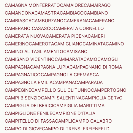
CAMAGNA MONFERRATO
CAMAIORE
CAMAIRAGO
CAMANDONA
CAMASTRA
CAMBIAGO
CAMBIANO
CAMBIASCA
CAMBURZANO
CAMERANA
CAMERANO
CAMERANO CASASCO
CAMERATA CORNELLO
CAMERATA NUOVA
CAMERATA PICENA
CAMERI
CAMERINO
CAMEROTA
CAMIGLIANO
CAMINATA
CAMINO
CAMINO AL TAGLIAMENTO
CAMISANO
CAMISANO VICENTINO
CAMMARATA
CAMO
CAMOGLI
CAMPAGNA
CAMPAGNA LUPIA
CAMPAGNANO DI ROMA
CAMPAGNATICO
CAMPAGNOLA CREMASCA
CAMPAGNOLA EMILIA
CAMPANA
CAMPARADA
CAMPEGINE
CAMPELLO SUL CLITUNNO
CAMPERTOGNO
CAMPI BISENZIO
CAMPI SALENTINA
CAMPIGLIA CERVO
CAMPIGLIA DEI BERICI
CAMPIGLIA MARITTIMA
CAMPIGLIONE FENILE
CAMPIONE D'ITALIA
CAMPITELLO DI FASSA
CAMPLI
CAMPO CALABRO
CAMPO DI GIOVE
CAMPO DI TRENS .FREIENFELD.