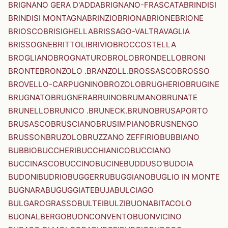
BRIGNANO GERA D'ADDA
BRIGNANO-FRASCATA
BRINDISI
BRINDISI MONTAGNA
BRINZIO
BRIONA
BRIONE
BRIONE
BRIOSCO
BRISIGHELLA
BRISSAGO-VALTRAVAGLIA
BRISSOGNE
BRITTOLI
BRIVIO
BROCCOSTELLA
BROGLIANO
BROGNATURO
BROLO
BRONDELLO
BRONI
BRONTE
BRONZOLO .BRANZOLL.
BROSSASCO
BROSSO
BROVELLO-CARPUGNINO
BROZOLO
BRUGHERIO
BRUGINE
BRUGNATO
BRUGNERA
BRUINO
BRUMANO
BRUNATE
BRUNELLO
BRUNICO .BRUNECK.
BRUNO
BRUSAPORTO
BRUSASCO
BRUSCIANO
BRUSIMPIANO
BRUSNENGO
BRUSSON
BRUZOLO
BRUZZANO ZEFFIRIO
BUBBIANO
BUBBIO
BUCCHERI
BUCCHIANICO
BUCCIANO
BUCCINASCO
BUCCINO
BUCINE
BUDDUSO'
BUDOIA
BUDONI
BUDRIO
BUGGERRU
BUGGIANO
BUGLIO IN MONTE
BUGNARA
BUGUGGIATE
BUJA
BULCIAGO
BULGAROGRASSO
BULTEI
BULZI
BUONABITACOLO
BUONALBERGO
BUONCONVENTO
BUONVICINO