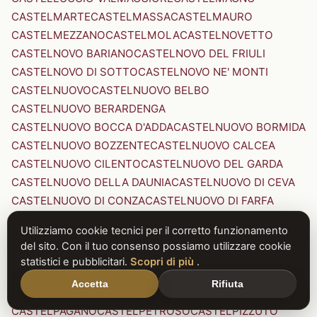
CASTELMARTE
CASTELMASSA
CASTELMAURO
CASTELMEZZANO
CASTELMOLA
CASTELNOVETTO
CASTELNOVO BARIANO
CASTELNOVO DEL FRIULI
CASTELNOVO DI SOTTO
CASTELNOVO NE' MONTI
CASTELNUOVO
CASTELNUOVO BELBO
CASTELNUOVO BERARDENGA
CASTELNUOVO BOCCA D'ADDA
CASTELNUOVO BORMIDA
CASTELNUOVO BOZZENTE
CASTELNUOVO CALCEA
CASTELNUOVO CILENTO
CASTELNUOVO DEL GARDA
CASTELNUOVO DELLA DAUNIA
CASTELNUOVO DI CEVA
CASTELNUOVO DI CONZA
CASTELNUOVO DI FARFA
CASTELNUOVO DI GARFAGNANA
Utilizziamo cookie tecnici per il corretto funzionamento
CASTELNUOVO DI PORTO
CASTELNUOVO DON BOSCO
del sito. Con il tuo consenso possiamo utilizzare cookie
CASTELNUOVO MAGRA
CASTELNUOVO NIGRA
statistici e pubblicitari.
Scopri di più
.
CASTELNUOVO PARANO
CASTELNUOVO RANGONE
Accetta
Rifiuta
CASTELNUOVO SCRIVIA
CASTELNUOVO VAL DI CECINA
CASTELPAGANO
CASTELPETROSO
CASTELPIZZUTO