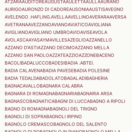
ATZARA
AUDITORE
AUGUSTA
AULETTA
AULLA
AURANO
AURIGO
AURONZO DI CADORE
AUSONIA
AUSTIS
AVEGNO
AVELENGO .HAFLING.
AVELLA
AVELLINO
AVERARA
AVERSA
AVETRANA
AVEZZANO
AVIANO
AVIATICO
AVIGLIANA
AVIGLIANO
AVIGLIANO UMBRO
AVIO
AVISE
AVOLA
AVOLASCA
AYAS
AYMAVILLES
AZEGLIO
AZZANELLO
AZZANO D'ASTI
AZZANO DECIMO
AZZANO MELLA
AZZANO SAN PAOLO
AZZATE
AZZIO
AZZONE
BACENO
BACOLI
BADALUCCO
BADESI
BADIA .ABTEI.
BADIA CALAVENA
BADIA PAVESE
BADIA POLESINE
BADIA TEDALDA
BADOLATO
BAGALADI
BAGHERIA
BAGNACAVALLO
BAGNARA CALABRA
BAGNARA DI ROMAGNA
BAGNARIA
BAGNARIA ARSA
BAGNASCO
BAGNATICA
BAGNI DI LUCCA
BAGNO A RIPOLI
BAGNO DI ROMAGNA
BAGNOLI DEL TRIGNO
BAGNOLI DI SOPRA
BAGNOLI IRPINO
BAGNOLO CREMASCO
BAGNOLO DEL SALENTO
BAGNOLO DI PO
BAGNOLO IN PIANO
BAGNOLO MELLA