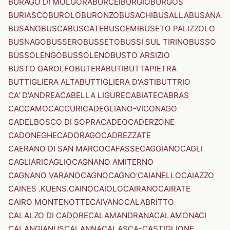
BURAGO DI MOLGORA
BURCEI
BURGIO
BURGOS
BURIASCO
BUROLO
BURONZO
BUSACHI
BUSALLA
BUSANA
BUSANO
BUSCA
BUSCATE
BUSCEMI
BUSETO PALIZZOLO
BUSNAGO
BUSSERO
BUSSETO
BUSSI SUL TIRINO
BUSSO
BUSSOLENGO
BUSSOLENO
BUSTO ARSIZIO
BUSTO GAROLFO
BUTERA
BUTI
BUTTAPIETRA
BUTTIGLIERA ALTA
BUTTIGLIERA D'ASTI
BUTTRIO
CA' D'ANDREA
CABELLA LIGURE
CABIATE
CABRAS
CACCAMO
CACCURI
CADEGLIANO-VICONAGO
CADELBOSCO DI SOPRA
CADEO
CADERZONE
CADONEGHE
CADORAGO
CADREZZATE
CAERANO DI SAN MARCO
CAFASSE
CAGGIANO
CAGLI
CAGLIARI
CAGLIO
CAGNANO AMITERNO
CAGNANO VARANO
CAGNO
CAGNO'
CAIANELLO
CAIAZZO
CAINES .KUENS.
CAINO
CAIOLO
CAIRANO
CAIRATE
CAIRO MONTENOTTE
CAIVANO
CALABRITTO
CALALZO DI CADORE
CALAMANDRANA
CALAMONACI
CALANGIANUS
CALANNA
CALASCA-CASTIGLIONE