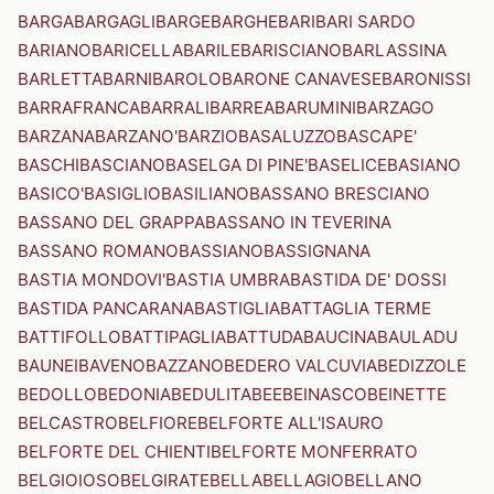
BARGA
BARGAGLI
BARGE
BARGHE
BARI
BARI SARDO
BARIANO
BARICELLA
BARILE
BARISCIANO
BARLASSINA
BARLETTA
BARNI
BAROLO
BARONE CANAVESE
BARONISSI
BARRAFRANCA
BARRALI
BARREA
BARUMINI
BARZAGO
BARZANA
BARZANO'
BARZIO
BASALUZZO
BASCAPE'
BASCHI
BASCIANO
BASELGA DI PINE'
BASELICE
BASIANO
BASICO'
BASIGLIO
BASILIANO
BASSANO BRESCIANO
BASSANO DEL GRAPPA
BASSANO IN TEVERINA
BASSANO ROMANO
BASSIANO
BASSIGNANA
BASTIA MONDOVI'
BASTIA UMBRA
BASTIDA DE' DOSSI
BASTIDA PANCARANA
BASTIGLIA
BATTAGLIA TERME
BATTIFOLLO
BATTIPAGLIA
BATTUDA
BAUCINA
BAULADU
BAUNEI
BAVENO
BAZZANO
BEDERO VALCUVIA
BEDIZZOLE
BEDOLLO
BEDONIA
BEDULITA
BEE
BEINASCO
BEINETTE
BELCASTRO
BELFIORE
BELFORTE ALL'ISAURO
BELFORTE DEL CHIENTI
BELFORTE MONFERRATO
BELGIOIOSO
BELGIRATE
BELLA
BELLAGIO
BELLANO