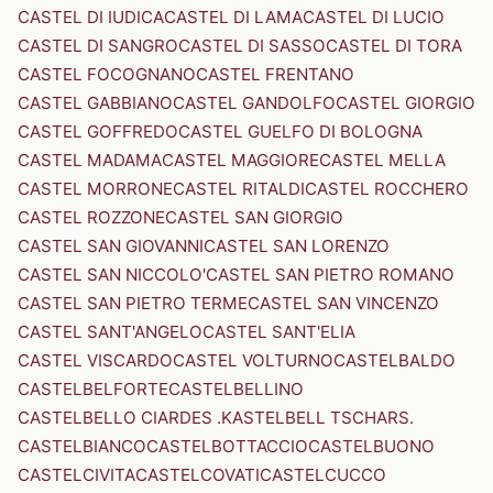
CASTEL DI IUDICA
CASTEL DI LAMA
CASTEL DI LUCIO
CASTEL DI SANGRO
CASTEL DI SASSO
CASTEL DI TORA
CASTEL FOCOGNANO
CASTEL FRENTANO
CASTEL GABBIANO
CASTEL GANDOLFO
CASTEL GIORGIO
CASTEL GOFFREDO
CASTEL GUELFO DI BOLOGNA
CASTEL MADAMA
CASTEL MAGGIORE
CASTEL MELLA
CASTEL MORRONE
CASTEL RITALDI
CASTEL ROCCHERO
CASTEL ROZZONE
CASTEL SAN GIORGIO
CASTEL SAN GIOVANNI
CASTEL SAN LORENZO
CASTEL SAN NICCOLO'
CASTEL SAN PIETRO ROMANO
CASTEL SAN PIETRO TERME
CASTEL SAN VINCENZO
CASTEL SANT'ANGELO
CASTEL SANT'ELIA
CASTEL VISCARDO
CASTEL VOLTURNO
CASTELBALDO
CASTELBELFORTE
CASTELBELLINO
CASTELBELLO CIARDES .KASTELBELL TSCHARS.
CASTELBIANCO
CASTELBOTTACCIO
CASTELBUONO
CASTELCIVITA
CASTELCOVATI
CASTELCUCCO