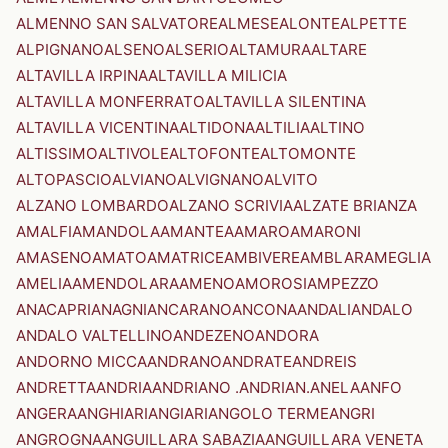
ALMENNO SAN SALVATORE
ALMESE
ALONTE
ALPETTE
ALPIGNANO
ALSENO
ALSERIO
ALTAMURA
ALTARE
ALTAVILLA IRPINA
ALTAVILLA MILICIA
ALTAVILLA MONFERRATO
ALTAVILLA SILENTINA
ALTAVILLA VICENTINA
ALTIDONA
ALTILIA
ALTINO
ALTISSIMO
ALTIVOLE
ALTOFONTE
ALTOMONTE
ALTOPASCIO
ALVIANO
ALVIGNANO
ALVITO
ALZANO LOMBARDO
ALZANO SCRIVIA
ALZATE BRIANZA
AMALFI
AMANDOLA
AMANTEA
AMARO
AMARONI
AMASENO
AMATO
AMATRICE
AMBIVERE
AMBLAR
AMEGLIA
AMELIA
AMENDOLARA
AMENO
AMOROSI
AMPEZZO
ANACAPRI
ANAGNI
ANCARANO
ANCONA
ANDALI
ANDALO
ANDALO VALTELLINO
ANDEZENO
ANDORA
ANDORNO MICCA
ANDRANO
ANDRATE
ANDREIS
ANDRETTA
ANDRIA
ANDRIANO .ANDRIAN.
ANELA
ANFO
ANGERA
ANGHIARI
ANGIARI
ANGOLO TERME
ANGRI
ANGROGNA
ANGUILLARA SABAZIA
ANGUILLARA VENETA