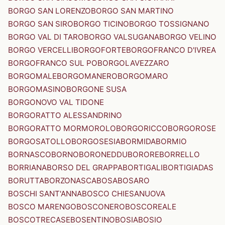
BORGO SAN LORENZO
BORGO SAN MARTINO
BORGO SAN SIRO
BORGO TICINO
BORGO TOSSIGNANO
BORGO VAL DI TARO
BORGO VALSUGANA
BORGO VELINO
BORGO VERCELLI
BORGOFORTE
BORGOFRANCO D'IVREA
BORGOFRANCO SUL PO
BORGOLAVEZZARO
BORGOMALE
BORGOMANERO
BORGOMARO
BORGOMASINO
BORGONE SUSA
BORGONOVO VAL TIDONE
BORGORATTO ALESSANDRINO
BORGORATTO MORMOROLO
BORGORICCO
BORGOROSE
BORGOSATOLLO
BORGOSESIA
BORMIDA
BORMIO
BORNASCO
BORNO
BORONEDDU
BORORE
BORRELLO
BORRIANA
BORSO DEL GRAPPA
BORTIGALI
BORTIGIADAS
BORUTTA
BORZONASCA
BOSA
BOSARO
BOSCHI SANT'ANNA
BOSCO CHIESANUOVA
BOSCO MARENGO
BOSCONERO
BOSCOREALE
BOSCOTRECASE
BOSENTINO
BOSIA
BOSIO