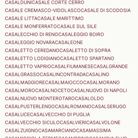
CASALDUNI
CASALE CORTE CERRO
CASALE CREMASCO-VIDOLASCO
CASALE DI SCODOSIA
CASALE LITTA
CASALE MARITTIMO
CASALE MONFERRATO
CASALE SUL SILE
CASALECCHIO DI RENO
CASALEGGIO BOIRO
CASALEGGIO NOVARA
CASALEONE
CASALETTO CEREDANO
CASALETTO DI SOPRA
CASALETTO LODIGIANO
CASALETTO SPARTANO
CASALETTO VAPRIO
CASALFIUMANESE
CASALGRANDE
CASALGRASSO
CASALINCONTRADA
CASALINO
CASALMAGGIORE
CASALMAIOCCO
CASALMORANO
CASALMORO
CASALNOCETO
CASALNUOVO DI NAPOLI
CASALNUOVO MONTEROTARO
CASALOLDO
CASALPUSTERLENGO
CASALROMANO
CASALSERUGO
CASALUCE
CASALVECCHIO DI PUGLIA
CASALVECCHIO SICULO
CASALVIERI
CASALVOLONE
CASALZUIGNO
CASAMARCIANO
CASAMASSIMA