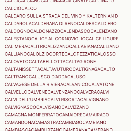
CALCI
CALCIANO
CALCINAIA
CALCINATE
CALCINATO
CALCIO
CALCO
CALDARO SULLA STRADA DEL VINO * KALTERN AN D
CALDAROLA
CALDERARA DI RENO
CALDES
CALDIERO
CALDOGNO
CALDONAZZO
CALENDASCO
CALENZANO
CALESTANO
CALICE AL CORNOVIGLIO
CALICE LIGURE
CALIMERA
CALITRI
CALIZZANO
CALLABIANA
CALLIANO
CALLIANO
CALOLZIOCORTE
CALOPEZZATI
CALOSSO
CALOVETO
CALTABELLOTTA
CALTAGIRONE
CALTANISSETTA
CALTAVUTURO
CALTIGNAGA
CALTO
CALTRANO
CALUSCO D'ADDA
CALUSO
CALVAGESE DELLA RIVIERA
CALVANICO
CALVATONE
CALVELLO
CALVENE
CALVENZANO
CALVERA
CALVI
CALVI DELL'UMBRIA
CALVI RISORTA
CALVIGNANO
CALVIGNASCO
CALVISANO
CALVIZZANO
CAMAGNA MONFERRATO
CAMAIORE
CAMAIRAGO
CAMANDONA
CAMASTRA
CAMBIAGO
CAMBIANO
CAMBIASCA
CAMBURZANO
CAMERANA
CAMERANO