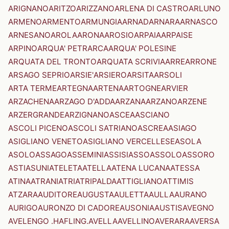
ARIGNANO
ARITZO
ARIZZANO
ARLENA DI CASTRO
ARLUNO
ARMENO
ARMENTO
ARMUNGIA
ARNAD
ARNARA
ARNASCO
ARNESANO
AROLA
ARONA
AROSIO
ARPAIA
ARPAISE
ARPINO
ARQUA' PETRARCA
ARQUA' POLESINE
ARQUATA DEL TRONTO
ARQUATA SCRIVIA
ARRE
ARRONE
ARSAGO SEPRIO
ARSIE'
ARSIERO
ARSITA
ARSOLI
ARTA TERME
ARTEGNA
ARTENA
ARTOGNE
ARVIER
ARZACHENA
ARZAGO D'ADDA
ARZANA
ARZANO
ARZENE
ARZERGRANDE
ARZIGNANO
ASCEA
ASCIANO
ASCOLI PICENO
ASCOLI SATRIANO
ASCREA
ASIAGO
ASIGLIANO VENETO
ASIGLIANO VERCELLESE
ASOLA
ASOLO
ASSAGO
ASSEMINI
ASSISI
ASSO
ASSOLO
ASSORO
ASTI
ASUNI
ATELETA
ATELLA
ATENA LUCANA
ATESSA
ATINA
ATRANI
ATRI
ATRIPALDA
ATTIGLIANO
ATTIMIS
ATZARA
AUDITORE
AUGUSTA
AULETTA
AULLA
AURANO
AURIGO
AURONZO DI CADORE
AUSONIA
AUSTIS
AVEGNO
AVELENGO .HAFLING.
AVELLA
AVELLINO
AVERARA
AVERSA