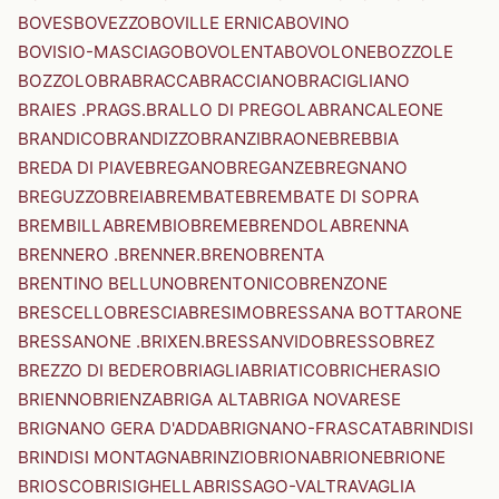
BOVES
BOVEZZO
BOVILLE ERNICA
BOVINO
BOVISIO-MASCIAGO
BOVOLENTA
BOVOLONE
BOZZOLE
BOZZOLO
BRA
BRACCA
BRACCIANO
BRACIGLIANO
BRAIES .PRAGS.
BRALLO DI PREGOLA
BRANCALEONE
BRANDICO
BRANDIZZO
BRANZI
BRAONE
BREBBIA
BREDA DI PIAVE
BREGANO
BREGANZE
BREGNANO
BREGUZZO
BREIA
BREMBATE
BREMBATE DI SOPRA
BREMBILLA
BREMBIO
BREME
BRENDOLA
BRENNA
BRENNERO .BRENNER.
BRENO
BRENTA
BRENTINO BELLUNO
BRENTONICO
BRENZONE
BRESCELLO
BRESCIA
BRESIMO
BRESSANA BOTTARONE
BRESSANONE .BRIXEN.
BRESSANVIDO
BRESSO
BREZ
BREZZO DI BEDERO
BRIAGLIA
BRIATICO
BRICHERASIO
BRIENNO
BRIENZA
BRIGA ALTA
BRIGA NOVARESE
BRIGNANO GERA D'ADDA
BRIGNANO-FRASCATA
BRINDISI
BRINDISI MONTAGNA
BRINZIO
BRIONA
BRIONE
BRIONE
BRIOSCO
BRISIGHELLA
BRISSAGO-VALTRAVAGLIA