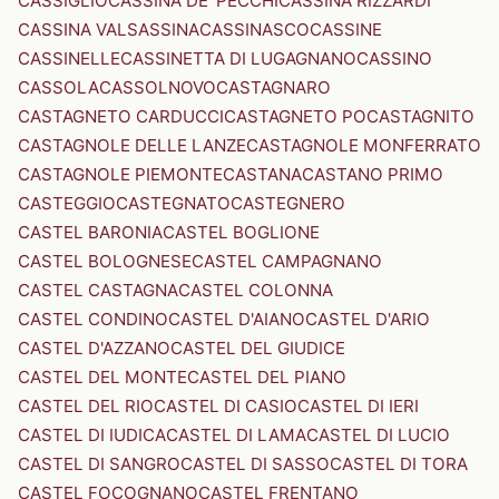
CASSIGLIO
CASSINA DE' PECCHI
CASSINA RIZZARDI
CASSINA VALSASSINA
CASSINASCO
CASSINE
CASSINELLE
CASSINETTA DI LUGAGNANO
CASSINO
CASSOLA
CASSOLNOVO
CASTAGNARO
CASTAGNETO CARDUCCI
CASTAGNETO PO
CASTAGNITO
CASTAGNOLE DELLE LANZE
CASTAGNOLE MONFERRATO
CASTAGNOLE PIEMONTE
CASTANA
CASTANO PRIMO
CASTEGGIO
CASTEGNATO
CASTEGNERO
CASTEL BARONIA
CASTEL BOGLIONE
CASTEL BOLOGNESE
CASTEL CAMPAGNANO
CASTEL CASTAGNA
CASTEL COLONNA
CASTEL CONDINO
CASTEL D'AIANO
CASTEL D'ARIO
CASTEL D'AZZANO
CASTEL DEL GIUDICE
CASTEL DEL MONTE
CASTEL DEL PIANO
CASTEL DEL RIO
CASTEL DI CASIO
CASTEL DI IERI
CASTEL DI IUDICA
CASTEL DI LAMA
CASTEL DI LUCIO
CASTEL DI SANGRO
CASTEL DI SASSO
CASTEL DI TORA
CASTEL FOCOGNANO
CASTEL FRENTANO