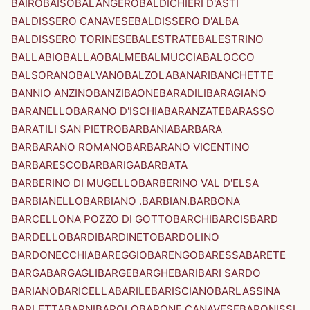
BAIRO
BAISO
BALANGERO
BALDICHIERI D'ASTI
BALDISSERO CANAVESE
BALDISSERO D'ALBA
BALDISSERO TORINESE
BALESTRATE
BALESTRINO
BALLABIO
BALLAO
BALME
BALMUCCIA
BALOCCO
BALSORANO
BALVANO
BALZOLA
BANARI
BANCHETTE
BANNIO ANZINO
BANZI
BAONE
BARADILI
BARAGIANO
BARANELLO
BARANO D'ISCHIA
BARANZATE
BARASSO
BARATILI SAN PIETRO
BARBANIA
BARBARA
BARBARANO ROMANO
BARBARANO VICENTINO
BARBARESCO
BARBARIGA
BARBATA
BARBERINO DI MUGELLO
BARBERINO VAL D'ELSA
BARBIANELLO
BARBIANO .BARBIAN.
BARBONA
BARCELLONA POZZO DI GOTTO
BARCHI
BARCIS
BARD
BARDELLO
BARDI
BARDINETO
BARDOLINO
BARDONECCHIA
BAREGGIO
BARENGO
BARESSA
BARETE
BARGA
BARGAGLI
BARGE
BARGHE
BARI
BARI SARDO
BARIANO
BARICELLA
BARILE
BARISCIANO
BARLASSINA
BARLETTA
BARNI
BAROLO
BARONE CANAVESE
BARONISSI