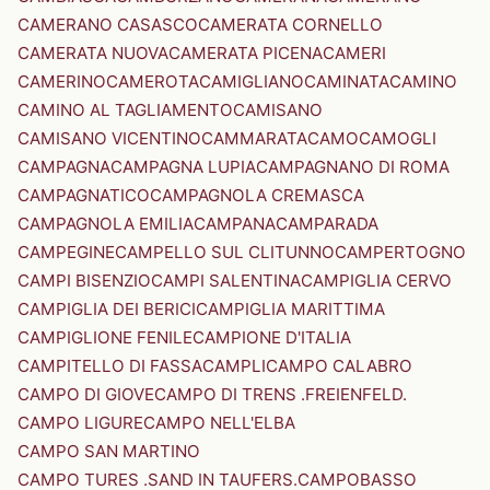
CAMERANO CASASCO
CAMERATA CORNELLO
CAMERATA NUOVA
CAMERATA PICENA
CAMERI
CAMERINO
CAMEROTA
CAMIGLIANO
CAMINATA
CAMINO
CAMINO AL TAGLIAMENTO
CAMISANO
CAMISANO VICENTINO
CAMMARATA
CAMO
CAMOGLI
CAMPAGNA
CAMPAGNA LUPIA
CAMPAGNANO DI ROMA
CAMPAGNATICO
CAMPAGNOLA CREMASCA
CAMPAGNOLA EMILIA
CAMPANA
CAMPARADA
CAMPEGINE
CAMPELLO SUL CLITUNNO
CAMPERTOGNO
CAMPI BISENZIO
CAMPI SALENTINA
CAMPIGLIA CERVO
CAMPIGLIA DEI BERICI
CAMPIGLIA MARITTIMA
CAMPIGLIONE FENILE
CAMPIONE D'ITALIA
CAMPITELLO DI FASSA
CAMPLI
CAMPO CALABRO
CAMPO DI GIOVE
CAMPO DI TRENS .FREIENFELD.
CAMPO LIGURE
CAMPO NELL'ELBA
CAMPO SAN MARTINO
CAMPO TURES .SAND IN TAUFERS.
CAMPOBASSO