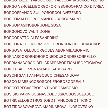
BORGO VAL DI TARO
BORGO VALSUGANA
BORGO VELINO
BORGO VERCELLI
BORGOFORTE
BORGOFRANCO D'IVREA
BORGOFRANCO SUL PO
BORGOLAVEZZARO
BORGOMALE
BORGOMANERO
BORGOMARO
BORGOMASINO
BORGONE SUSA
BORGONOVO VAL TIDONE
BORGORATTO ALESSANDRINO
BORGORATTO MORMOROLO
BORGORICCO
BORGOROSE
BORGOSATOLLO
BORGOSESIA
BORMIDA
BORMIO
BORNASCO
BORNO
BORONEDDU
BORORE
BORRELLO
BORRIANA
BORSO DEL GRAPPA
BORTIGALI
BORTIGIADAS
BORUTTA
BORZONASCA
BOSA
BOSARO
BOSCHI SANT'ANNA
BOSCO CHIESANUOVA
BOSCO MARENGO
BOSCONERO
BOSCOREALE
BOSCOTRECASE
BOSENTINO
BOSIA
BOSIO
BOSISIO PARINI
BOSNASCO
BOSSICO
BOSSOLASCO
BOTRICELLO
BOTRUGNO
BOTTANUCO
BOTTICINO
BOTTIDDA
BOVA
BOVA MARINA
BOVALINO
BOVEGNO