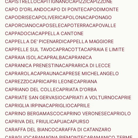
CAPISTRELLO
CAPITIGNANO
CAPIZZI
CAPIZZONE
CAPO D'ORLANDO
CAPO DI PONTE
CAPODIMONTE
CAPODRISE
CAPOLIVERI
CAPOLONA
CAPONAGO
CAPORCIANO
CAPOSELE
CAPOTERRA
CAPOVALLE
CAPPADOCIA
CAPPELLA CANTONE
CAPPELLA DE' PICENARDI
CAPPELLA MAGGIORE
CAPPELLE SUL TAVO
CAPRACOTTA
CAPRAIA E LIMITE
CAPRAIA ISOLA
CAPRALBA
CAPRANICA
CAPRANICA PRENESTINA
CAPRARICA DI LECCE
CAPRAROLA
CAPRAUNA
CAPRESE MICHELANGELO
CAPREZZO
CAPRI
CAPRI LEONE
CAPRIANA
CAPRIANO DEL COLLE
CAPRIATA D'ORBA
CAPRIATE SAN GERVASIO
CAPRIATI A VOLTURNO
CAPRIE
CAPRIGLIA IRPINA
CAPRIGLIO
CAPRILE
CAPRINO BERGAMASCO
CAPRINO VERONESE
CAPRIOLO
CAPRIVA DEL FRIULI
CAPUA
CAPURSO
CARAFFA DEL BIANCO
CARAFFA DI CATANZARO
CARAGLIO
CARAMAGNA PIEMONTE
CARAMANICO TERME