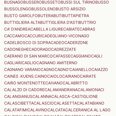
BUSNAGO
BUSSERO
BUSSETO
BUSSI SUL TIRINO
BUSSO
BUSSOLENGO
BUSSOLENO
BUSTO ARSIZIO
BUSTO GAROLFO
BUTERA
BUTI
BUTTAPIETRA
BUTTIGLIERA ALTA
BUTTIGLIERA D'ASTI
BUTTRIO
CA' D'ANDREA
CABELLA LIGURE
CABIATE
CABRAS
CACCAMO
CACCURI
CADEGLIANO-VICONAGO
CADELBOSCO DI SOPRA
CADEO
CADERZONE
CADONEGHE
CADORAGO
CADREZZATE
CAERANO DI SAN MARCO
CAFASSE
CAGGIANO
CAGLI
CAGLIARI
CAGLIO
CAGNANO AMITERNO
CAGNANO VARANO
CAGNO
CAGNO'
CAIANELLO
CAIAZZO
CAINES .KUENS.
CAINO
CAIOLO
CAIRANO
CAIRATE
CAIRO MONTENOTTE
CAIVANO
CALABRITTO
CALALZO DI CADORE
CALAMANDRANA
CALAMONACI
CALANGIANUS
CALANNA
CALASCA-CASTIGLIONE
CALASCIBETTA
CALASCIO
CALASETTA
CALATABIANO
CALATAFIMI
CALAVINO
CALCATA
CALCERANICA AL LAGO