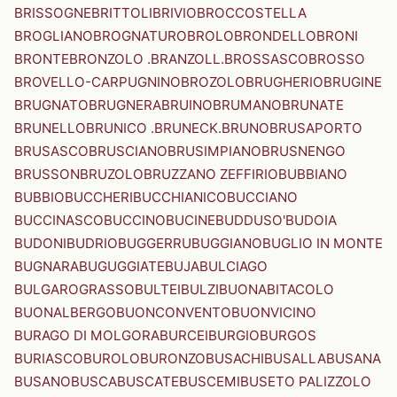
BRISSOGNE
BRITTOLI
BRIVIO
BROCCOSTELLA
BROGLIANO
BROGNATURO
BROLO
BRONDELLO
BRONI
BRONTE
BRONZOLO .BRANZOLL.
BROSSASCO
BROSSO
BROVELLO-CARPUGNINO
BROZOLO
BRUGHERIO
BRUGINE
BRUGNATO
BRUGNERA
BRUINO
BRUMANO
BRUNATE
BRUNELLO
BRUNICO .BRUNECK.
BRUNO
BRUSAPORTO
BRUSASCO
BRUSCIANO
BRUSIMPIANO
BRUSNENGO
BRUSSON
BRUZOLO
BRUZZANO ZEFFIRIO
BUBBIANO
BUBBIO
BUCCHERI
BUCCHIANICO
BUCCIANO
BUCCINASCO
BUCCINO
BUCINE
BUDDUSO'
BUDOIA
BUDONI
BUDRIO
BUGGERRU
BUGGIANO
BUGLIO IN MONTE
BUGNARA
BUGUGGIATE
BUJA
BULCIAGO
BULGAROGRASSO
BULTEI
BULZI
BUONABITACOLO
BUONALBERGO
BUONCONVENTO
BUONVICINO
BURAGO DI MOLGORA
BURCEI
BURGIO
BURGOS
BURIASCO
BUROLO
BURONZO
BUSACHI
BUSALLA
BUSANA
BUSANO
BUSCA
BUSCATE
BUSCEMI
BUSETO PALIZZOLO