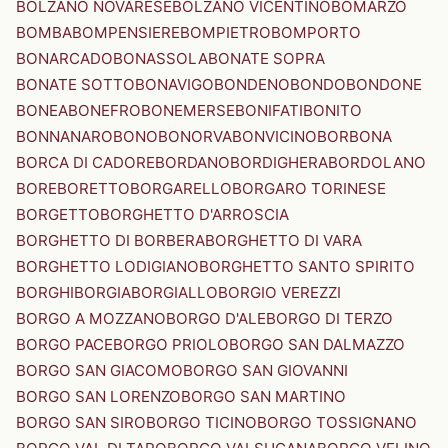
BOLZANO NOVARESE
BOLZANO VICENTINO
BOMARZO
BOMBA
BOMPENSIERE
BOMPIETRO
BOMPORTO
BONARCADO
BONASSOLA
BONATE SOPRA
BONATE SOTTO
BONAVIGO
BONDENO
BONDO
BONDONE
BONEA
BONEFRO
BONEMERSE
BONIFATI
BONITO
BONNANARO
BONO
BONORVA
BONVICINO
BORBONA
BORCA DI CADORE
BORDANO
BORDIGHERA
BORDOLANO
BORE
BORETTO
BORGARELLO
BORGARO TORINESE
BORGETTO
BORGHETTO D'ARROSCIA
BORGHETTO DI BORBERA
BORGHETTO DI VARA
BORGHETTO LODIGIANO
BORGHETTO SANTO SPIRITO
BORGHI
BORGIA
BORGIALLO
BORGIO VEREZZI
BORGO A MOZZANO
BORGO D'ALE
BORGO DI TERZO
BORGO PACE
BORGO PRIOLO
BORGO SAN DALMAZZO
BORGO SAN GIACOMO
BORGO SAN GIOVANNI
BORGO SAN LORENZO
BORGO SAN MARTINO
BORGO SAN SIRO
BORGO TICINO
BORGO TOSSIGNANO