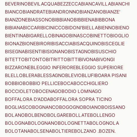
BEVERINO
BEVILACQUA
BEZZECCA
BIANCAVILLA
BIANCHI
BIANCO
BIANDRATE
BIANDRONNO
BIANZANO
BIANZE'
BIANZONE
BIASSONO
BIBBIANO
BIBBIENA
BIBBONA
BIBIANA
BICCARI
BICINICCO
BIDONI'
BIELLA
BIENNO
BIENO
BIENTINA
BIGARELLO
BINAGO
BINASCO
BINETTO
BIOGLIO
BIONAZ
BIONE
BIRORI
BISACCIA
BISACQUINO
BISCEGLIE
BISEGNA
BISENTI
BISIGNANO
BISTAGNO
BISUSCHIO
BITETTO
BITONTO
BITRITTO
BITTI
BIVONA
BIVONGI
BIZZARONE
BLEGGIO INFERIORE
BLEGGIO SUPERIORE
BLELLO
BLERA
BLESSAGNO
BLEVIO
BLUFI
BOARA PISANI
BOBBIO
BOBBIO PELLICE
BOCA
BOCCHIGLIERO
BOCCIOLETO
BOCENAGO
BODIO LOMNAGO
BOFFALORA D'ADDA
BOFFALORA SOPRA TICINO
BOGLIASCO
BOGNANCO
BOGOGNO
BOIANO
BOISSANO
BOLANO
BOLBENO
BOLGARE
BOLLATE
BOLLENGO
BOLOGNA
BOLOGNANO
BOLOGNETTA
BOLOGNOLA
BOLOTANA
BOLSENA
BOLTIERE
BOLZANO .BOZEN.