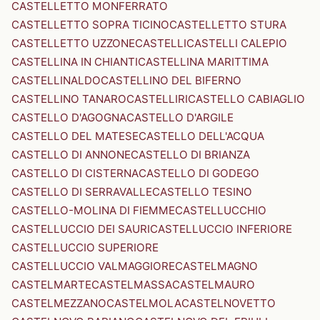
CASTELLETTO MONFERRATO
CASTELLETTO SOPRA TICINO
CASTELLETTO STURA
CASTELLETTO UZZONE
CASTELLI
CASTELLI CALEPIO
CASTELLINA IN CHIANTI
CASTELLINA MARITTIMA
CASTELLINALDO
CASTELLINO DEL BIFERNO
CASTELLINO TANARO
CASTELLIRI
CASTELLO CABIAGLIO
CASTELLO D'AGOGNA
CASTELLO D'ARGILE
CASTELLO DEL MATESE
CASTELLO DELL'ACQUA
CASTELLO DI ANNONE
CASTELLO DI BRIANZA
CASTELLO DI CISTERNA
CASTELLO DI GODEGO
CASTELLO DI SERRAVALLE
CASTELLO TESINO
CASTELLO-MOLINA DI FIEMME
CASTELLUCCHIO
CASTELLUCCIO DEI SAURI
CASTELLUCCIO INFERIORE
CASTELLUCCIO SUPERIORE
CASTELLUCCIO VALMAGGIORE
CASTELMAGNO
CASTELMARTE
CASTELMASSA
CASTELMAURO
CASTELMEZZANO
CASTELMOLA
CASTELNOVETTO