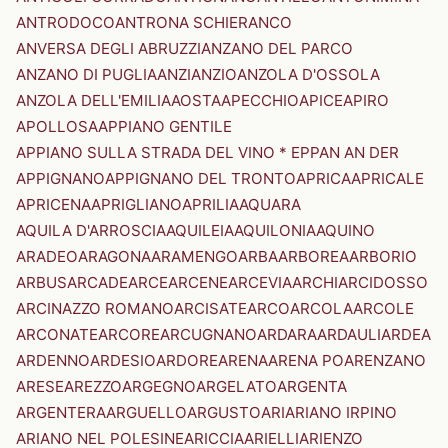
ANTRODOCO
ANTRONA SCHIERANCO
ANVERSA DEGLI ABRUZZI
ANZANO DEL PARCO
ANZANO DI PUGLIA
ANZI
ANZIO
ANZOLA D'OSSOLA
ANZOLA DELL'EMILIA
AOSTA
APECCHIO
APICE
APIRO
APOLLOSA
APPIANO GENTILE
APPIANO SULLA STRADA DEL VINO * EPPAN AN DER
APPIGNANO
APPIGNANO DEL TRONTO
APRICA
APRICALE
APRICENA
APRIGLIANO
APRILIA
AQUARA
AQUILA D'ARROSCIA
AQUILEIA
AQUILONIA
AQUINO
ARADEO
ARAGONA
ARAMENGO
ARBA
ARBOREA
ARBORIO
ARBUS
ARCADE
ARCE
ARCENE
ARCEVIA
ARCHI
ARCIDOSSO
ARCINAZZO ROMANO
ARCISATE
ARCO
ARCOLA
ARCOLE
ARCONATE
ARCORE
ARCUGNANO
ARDARA
ARDAULI
ARDEA
ARDENNO
ARDESIO
ARDORE
ARENA
ARENA PO
ARENZANO
ARESE
AREZZO
ARGEGNO
ARGELATO
ARGENTA
ARGENTERA
ARGUELLO
ARGUSTO
ARI
ARIANO IRPINO
ARIANO NEL POLESINE
ARICCIA
ARIELLI
ARIENZO