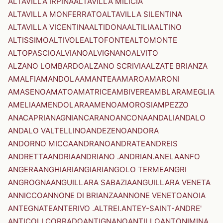
ALTAVILLA IRPINA
ALTAVILLA MILICIA
ALTAVILLA MONFERRATO
ALTAVILLA SILENTINA
ALTAVILLA VICENTINA
ALTIDONA
ALTILIA
ALTINO
ALTISSIMO
ALTIVOLE
ALTOFONTE
ALTOMONTE
ALTOPASCIO
ALVIANO
ALVIGNANO
ALVITO
ALZANO LOMBARDO
ALZANO SCRIVIA
ALZATE BRIANZA
AMALFI
AMANDOLA
AMANTEA
AMARO
AMARONI
AMASENO
AMATO
AMATRICE
AMBIVERE
AMBLAR
AMEGLIA
AMELIA
AMENDOLARA
AMENO
AMOROSI
AMPEZZO
ANACAPRI
ANAGNI
ANCARANO
ANCONA
ANDALI
ANDALO
ANDALO VALTELLINO
ANDEZENO
ANDORA
ANDORNO MICCA
ANDRANO
ANDRATE
ANDREIS
ANDRETTA
ANDRIA
ANDRIANO .ANDRIAN.
ANELA
ANFO
ANGERA
ANGHIARI
ANGIARI
ANGOLO TERME
ANGRI
ANGROGNA
ANGUILLARA SABAZIA
ANGUILLARA VENETA
ANNICCO
ANNONE DI BRIANZA
ANNONE VENETO
ANOIA
ANTEGNATE
ANTERIVO .ALTREI.
ANTEY-SAINT-ANDRE'
ANTICOLI CORRADO
ANTIGNANO
ANTILLO
ANTONIMINA