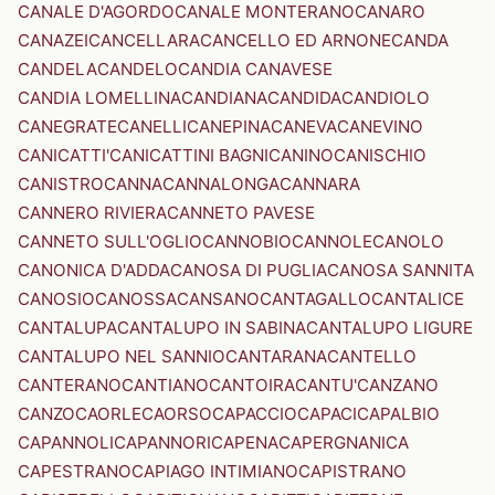
CANALE D'AGORDO
CANALE MONTERANO
CANARO
CANAZEI
CANCELLARA
CANCELLO ED ARNONE
CANDA
CANDELA
CANDELO
CANDIA CANAVESE
CANDIA LOMELLINA
CANDIANA
CANDIDA
CANDIOLO
CANEGRATE
CANELLI
CANEPINA
CANEVA
CANEVINO
CANICATTI'
CANICATTINI BAGNI
CANINO
CANISCHIO
CANISTRO
CANNA
CANNALONGA
CANNARA
CANNERO RIVIERA
CANNETO PAVESE
CANNETO SULL'OGLIO
CANNOBIO
CANNOLE
CANOLO
CANONICA D'ADDA
CANOSA DI PUGLIA
CANOSA SANNITA
CANOSIO
CANOSSA
CANSANO
CANTAGALLO
CANTALICE
CANTALUPA
CANTALUPO IN SABINA
CANTALUPO LIGURE
CANTALUPO NEL SANNIO
CANTARANA
CANTELLO
CANTERANO
CANTIANO
CANTOIRA
CANTU'
CANZANO
CANZO
CAORLE
CAORSO
CAPACCIO
CAPACI
CAPALBIO
CAPANNOLI
CAPANNORI
CAPENA
CAPERGNANICA
CAPESTRANO
CAPIAGO INTIMIANO
CAPISTRANO