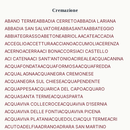
Cremazione
ABANO TERME
ABBADIA CERRETO
ABBADIA LARIANA
ABBADIA SAN SALVATORE
ABBASANTA
ABBATEGGIO
ABBIATEGRASSO
ABETONE
ABRIOLA
ACATE
ACCADIA
ACCEGLIO
ACCETTURA
ACCIANO
ACCUMOLI
ACERENZA
ACERNO
ACERRA
ACI BONACCORSI
ACI CASTELLO
ACI CATENA
ACI SANT'ANTONIO
ACIREALE
ACQUACANINA
ACQUAFONDATA
ACQUAFORMOSA
ACQUAFREDDA
ACQUALAGNA
ACQUANEGRA CREMONESE
ACQUANEGRA SUL CHIESE
ACQUAPENDENTE
ACQUAPPESA
ACQUARICA DEL CAPO
ACQUARO
ACQUASANTA TERME
ACQUASPARTA
ACQUAVIVA COLLECROCE
ACQUAVIVA D'ISERNIA
ACQUAVIVA DELLE FONTI
ACQUAVIVA PICENA
ACQUAVIVA PLATANI
ACQUEDOLCI
ACQUI TERME
ACRI
ACUTO
ADELFIA
ADRANO
ADRARA SAN MARTINO