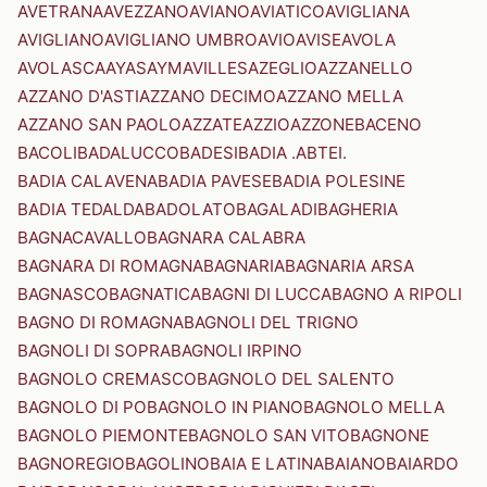
AVETRANA
AVEZZANO
AVIANO
AVIATICO
AVIGLIANA
AVIGLIANO
AVIGLIANO UMBRO
AVIO
AVISE
AVOLA
AVOLASCA
AYAS
AYMAVILLES
AZEGLIO
AZZANELLO
AZZANO D'ASTI
AZZANO DECIMO
AZZANO MELLA
AZZANO SAN PAOLO
AZZATE
AZZIO
AZZONE
BACENO
BACOLI
BADALUCCO
BADESI
BADIA .ABTEI.
BADIA CALAVENA
BADIA PAVESE
BADIA POLESINE
BADIA TEDALDA
BADOLATO
BAGALADI
BAGHERIA
BAGNACAVALLO
BAGNARA CALABRA
BAGNARA DI ROMAGNA
BAGNARIA
BAGNARIA ARSA
BAGNASCO
BAGNATICA
BAGNI DI LUCCA
BAGNO A RIPOLI
BAGNO DI ROMAGNA
BAGNOLI DEL TRIGNO
BAGNOLI DI SOPRA
BAGNOLI IRPINO
BAGNOLO CREMASCO
BAGNOLO DEL SALENTO
BAGNOLO DI PO
BAGNOLO IN PIANO
BAGNOLO MELLA
BAGNOLO PIEMONTE
BAGNOLO SAN VITO
BAGNONE
BAGNOREGIO
BAGOLINO
BAIA E LATINA
BAIANO
BAIARDO