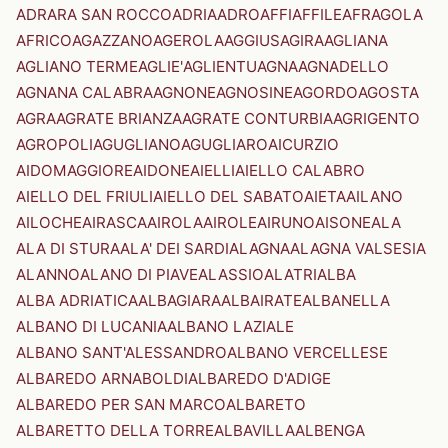
ADRARA SAN ROCCO
ADRIA
ADRO
AFFI
AFFILE
AFRAGOLA
AFRICO
AGAZZANO
AGEROLA
AGGIUS
AGIRA
AGLIANA
AGLIANO TERME
AGLIE'
AGLIENTU
AGNA
AGNADELLO
AGNANA CALABRA
AGNONE
AGNOSINE
AGORDO
AGOSTA
AGRA
AGRATE BRIANZA
AGRATE CONTURBIA
AGRIGENTO
AGROPOLI
AGUGLIANO
AGUGLIARO
AICURZIO
AIDOMAGGIORE
AIDONE
AIELLI
AIELLO CALABRO
AIELLO DEL FRIULI
AIELLO DEL SABATO
AIETA
AILANO
AILOCHE
AIRASCA
AIROLA
AIROLE
AIRUNO
AISONE
ALA
ALA DI STURA
ALA' DEI SARDI
ALAGNA
ALAGNA VALSESIA
ALANNO
ALANO DI PIAVE
ALASSIO
ALATRI
ALBA
ALBA ADRIATICA
ALBAGIARA
ALBAIRATE
ALBANELLA
ALBANO DI LUCANIA
ALBANO LAZIALE
ALBANO SANT'ALESSANDRO
ALBANO VERCELLESE
ALBAREDO ARNABOLDI
ALBAREDO D'ADIGE
ALBAREDO PER SAN MARCO
ALBARETO
ALBARETTO DELLA TORRE
ALBAVILLA
ALBENGA