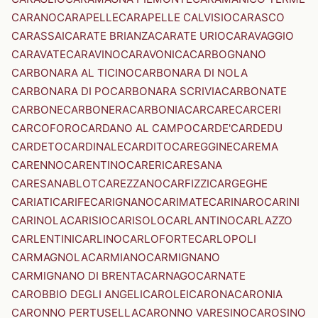
CARANO
CARAPELLE
CARAPELLE CALVISIO
CARASCO
CARASSAI
CARATE BRIANZA
CARATE URIO
CARAVAGGIO
CARAVATE
CARAVINO
CARAVONICA
CARBOGNANO
CARBONARA AL TICINO
CARBONARA DI NOLA
CARBONARA DI PO
CARBONARA SCRIVIA
CARBONATE
CARBONE
CARBONERA
CARBONIA
CARCARE
CARCERI
CARCOFORO
CARDANO AL CAMPO
CARDE'
CARDEDU
CARDETO
CARDINALE
CARDITO
CAREGGINE
CAREMA
CARENNO
CARENTINO
CARERI
CARESANA
CARESANABLOT
CAREZZANO
CARFIZZI
CARGEGHE
CARIATI
CARIFE
CARIGNANO
CARIMATE
CARINARO
CARINI
CARINOLA
CARISIO
CARISOLO
CARLANTINO
CARLAZZO
CARLENTINI
CARLINO
CARLOFORTE
CARLOPOLI
CARMAGNOLA
CARMIANO
CARMIGNANO
CARMIGNANO DI BRENTA
CARNAGO
CARNATE
CAROBBIO DEGLI ANGELI
CAROLEI
CARONA
CARONIA
CARONNO PERTUSELLA
CARONNO VARESINO
CAROSINO