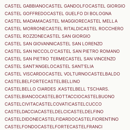
CASTEL GABBIANO
CASTEL GANDOLFO
CASTEL GIORGIO
CASTEL GOFFREDO
CASTEL GUELFO DI BOLOGNA
CASTEL MADAMA
CASTEL MAGGIORE
CASTEL MELLA
CASTEL MORRONE
CASTEL RITALDI
CASTEL ROCCHERO
CASTEL ROZZONE
CASTEL SAN GIORGIO
CASTEL SAN GIOVANNI
CASTEL SAN LORENZO
CASTEL SAN NICCOLO'
CASTEL SAN PIETRO ROMANO
CASTEL SAN PIETRO TERME
CASTEL SAN VINCENZO
CASTEL SANT'ANGELO
CASTEL SANT'ELIA
CASTEL VISCARDO
CASTEL VOLTURNO
CASTELBALDO
CASTELBELFORTE
CASTELBELLINO
CASTELBELLO CIARDES .KASTELBELL TSCHARS.
CASTELBIANCO
CASTELBOTTACCIO
CASTELBUONO
CASTELCIVITA
CASTELCOVATI
CASTELCUCCO
CASTELDACCIA
CASTELDELCI
CASTELDELFINO
CASTELDIDONE
CASTELFIDARDO
CASTELFIORENTINO
CASTELFONDO
CASTELFORTE
CASTELFRANCI