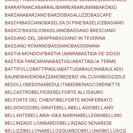
BARRAFRANCA
BARRALI
BARREA
BARUMINI
BARZAGO
BARZANA
BARZANO'
BARZIO
BASALUZZO
BASCAPE'
BASCHI
BASCIANO
BASELGA DI PINE'
BASELICE
BASIANO
BASICO'
BASIGLIO
BASILIANO
BASSANO BRESCIANO
BASSANO DEL GRAPPA
BASSANO IN TEVERINA
BASSANO ROMANO
BASSIANO
BASSIGNANA
BASTIA MONDOVI'
BASTIA UMBRA
BASTIDA DE' DOSSI
BASTIDA PANCARANA
BASTIGLIA
BATTAGLIA TERME
BATTIFOLLO
BATTIPAGLIA
BATTUDA
BAUCINA
BAULADU
BAUNEI
BAVENO
BAZZANO
BEDERO VALCUVIA
BEDIZZOLE
BEDOLLO
BEDONIA
BEDULITA
BEE
BEINASCO
BEINETTE
BELCASTRO
BELFIORE
BELFORTE ALL'ISAURO
BELFORTE DEL CHIENTI
BELFORTE MONFERRATO
BELGIOIOSO
BELGIRATE
BELLA
BELLAGIO
BELLANO
BELLANTE
BELLARIA-IGEA MARINA
BELLEGRA
BELLINO
BELLINZAGO LOMBARDO
BELLINZAGO NOVARESE
BELLIZZI
BELLONA
BELLOSGUARDO
BELLUNO
BELLUSCO