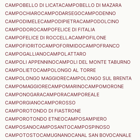
CAMPOBELLO DI LICATA
CAMPOBELLO DI MAZARA
CAMPOCHIARO
CAMPODARSEGO
CAMPODENNO
CAMPODIMELE
CAMPODIPIETRA
CAMPODOLCINO
CAMPODORO
CAMPOFELICE DI FITALIA
CAMPOFELICE DI ROCCELLA
CAMPOFILONE
CAMPOFIORITO
CAMPOFORMIDO
CAMPOFRANCO
CAMPOGALLIANO
CAMPOLATTARO
CAMPOLI APPENNINO
CAMPOLI DEL MONTE TABURNO
CAMPOLIETO
CAMPOLONGO AL TORRE
CAMPOLONGO MAGGIORE
CAMPOLONGO SUL BRENTA
CAMPOMAGGIORE
CAMPOMARINO
CAMPOMORONE
CAMPONOGARA
CAMPORA
CAMPOREALE
CAMPORGIANO
CAMPOROSSO
CAMPOROTONDO DI FIASTRONE
CAMPOROTONDO ETNEO
CAMPOSAMPIERO
CAMPOSANO
CAMPOSANTO
CAMPOSPINOSO
CAMPOTOSTO
CAMUGNANO
CANAL SAN BOVO
CANALE