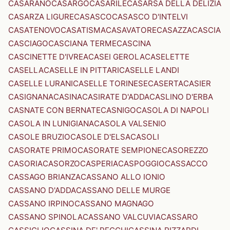
CASARANO
CASARGO
CASARILE
CASARSA DELLA DELIZIA
CASARZA LIGURE
CASASCO
CASASCO D'INTELVI
CASATENOVO
CASATISMA
CASAVATORE
CASAZZA
CASCIA
CASCIAGO
CASCIANA TERME
CASCINA
CASCINETTE D'IVREA
CASEI GEROLA
CASELETTE
CASELLA
CASELLE IN PITTARI
CASELLE LANDI
CASELLE LURANI
CASELLE TORINESE
CASERTA
CASIER
CASIGNANA
CASINA
CASIRATE D'ADDA
CASLINO D'ERBA
CASNATE CON BERNATE
CASNIGO
CASOLA DI NAPOLI
CASOLA IN LUNIGIANA
CASOLA VALSENIO
CASOLE BRUZIO
CASOLE D'ELSA
CASOLI
CASORATE PRIMO
CASORATE SEMPIONE
CASOREZZO
CASORIA
CASORZO
CASPERIA
CASPOGGIO
CASSACCO
CASSAGO BRIANZA
CASSANO ALLO IONIO
CASSANO D'ADDA
CASSANO DELLE MURGE
CASSANO IRPINO
CASSANO MAGNAGO
CASSANO SPINOLA
CASSANO VALCUVIA
CASSARO