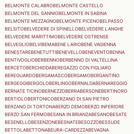
BELMONTE CALABRO
BELMONTE CASTELLO
BELMONTE DEL SANNIO
BELMONTE IN SABINA
BELMONTE MEZZAGNO
BELMONTE PICENO
BELPASSO
BELSITO
BELVEDERE DI SPINELLO
BELVEDERE LANGHE
BELVEDERE MARITTIMO
BELVEDERE OSTRENSE
BELVEGLIO
BELVI
BEMA
BENE LARIO
BENE VAGIENNA
BENESTARE
BENETUTTI
BENEVELLO
BENEVENTO
BENNA
BENTIVOGLIO
BERBENNO
BERBENNO DI VALTELLINA
BERCETO
BERCHIDDA
BEREGAZZO CON FIGLIARO
BEREGUARDO
BERGAMASCO
BERGAMO
BERGANTINO
BERGEGGI
BERGOLO
BERLINGO
BERNALDA
BERNAREGGIO
BERNATE TICINO
BERNEZZO
BERRA
BERSONE
BERTINORO
BERTIOLO
BERTONICO
BERZANO DI SAN PIETRO
BERZANO DI TORTONA
BERZO DEMO
BERZO INFERIORE
BERZO SAN FERMO
BESANA IN BRIANZA
BESANO
BESATE
BESENELLO
BESENZONE
BESNATE
BESOZZO
BESSUDE
BETTOLA
BETTONA
BEURA-CARDEZZA
BEVAGNA