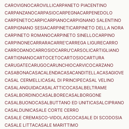
CAROVIGNO
CAROVILLI
CARPANETO PIACENTINO
CARPANZANO
CARPASIO
CARPEGNA
CARPENEDOLO
CARPENETO
CARPI
CARPIANO
CARPIGNANO SALENTINO
CARPIGNANO SESIA
CARPINETI
CARPINETO DELLA NORA
CARPINETO ROMANO
CARPINETO SINELLO
CARPINO
CARPINONE
CARRARA
CARRE'
CARREGA LIGURE
CARRO
CARRODANO
CARROSIO
CARRU'
CARSOLI
CARTIGLIANO
CARTIGNANO
CARTOCETO
CARTOSIO
CARTURA
CARUGATE
CARUGO
CARUNCHIO
CARVICO
CARZANO
CASABONA
CASACALENDA
CASACANDITELLA
CASAGIOVE
CASAL CERMELLI
CASAL DI PRINCIPE
CASAL VELINO
CASALANGUIDA
CASALATTICO
CASALBELTRAME
CASALBORDINO
CASALBORE
CASALBORGONE
CASALBUONO
CASALBUTTANO ED UNITI
CASALCIPRANO
CASALDUNI
CASALE CORTE CERRO
CASALE CREMASCO-VIDOLASCO
CASALE DI SCODOSIA
CASALE LITTA
CASALE MARITTIMO