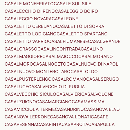
CASALE MONFERRATO
CASALE SUL SILE
CASALECCHIO DI RENO
CASALEGGIO BOIRO
CASALEGGIO NOVARA
CASALEONE
CASALETTO CEREDANO
CASALETTO DI SOPRA
CASALETTO LODIGIANO
CASALETTO SPARTANO
CASALETTO VAPRIO
CASALFIUMANESE
CASALGRANDE
CASALGRASSO
CASALINCONTRADA
CASALINO
CASALMAGGIORE
CASALMAIOCCO
CASALMORANO
CASALMORO
CASALNOCETO
CASALNUOVO DI NAPOLI
CASALNUOVO MONTEROTARO
CASALOLDO
CASALPUSTERLENGO
CASALROMANO
CASALSERUGO
CASALUCE
CASALVECCHIO DI PUGLIA
CASALVECCHIO SICULO
CASALVIERI
CASALVOLONE
CASALZUIGNO
CASAMARCIANO
CASAMASSIMA
CASAMICCIOLA TERME
CASANDRINO
CASANOVA ELVO
CASANOVA LERRONE
CASANOVA LONATI
CASAPE
CASAPESENNA
CASAPINTA
CASAPROTA
CASAPULLA