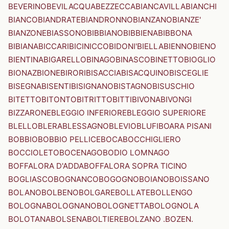
BEVERINO
BEVILACQUA
BEZZECCA
BIANCAVILLA
BIANCHI
BIANCO
BIANDRATE
BIANDRONNO
BIANZANO
BIANZE'
BIANZONE
BIASSONO
BIBBIANO
BIBBIENA
BIBBONA
BIBIANA
BICCARI
BICINICCO
BIDONI'
BIELLA
BIENNO
BIENO
BIENTINA
BIGARELLO
BINAGO
BINASCO
BINETTO
BIOGLIO
BIONAZ
BIONE
BIRORI
BISACCIA
BISACQUINO
BISCEGLIE
BISEGNA
BISENTI
BISIGNANO
BISTAGNO
BISUSCHIO
BITETTO
BITONTO
BITRITTO
BITTI
BIVONA
BIVONGI
BIZZARONE
BLEGGIO INFERIORE
BLEGGIO SUPERIORE
BLELLO
BLERA
BLESSAGNO
BLEVIO
BLUFI
BOARA PISANI
BOBBIO
BOBBIO PELLICE
BOCA
BOCCHIGLIERO
BOCCIOLETO
BOCENAGO
BODIO LOMNAGO
BOFFALORA D'ADDA
BOFFALORA SOPRA TICINO
BOGLIASCO
BOGNANCO
BOGOGNO
BOIANO
BOISSANO
BOLANO
BOLBENO
BOLGARE
BOLLATE
BOLLENGO
BOLOGNA
BOLOGNANO
BOLOGNETTA
BOLOGNOLA
BOLOTANA
BOLSENA
BOLTIERE
BOLZANO .BOZEN.