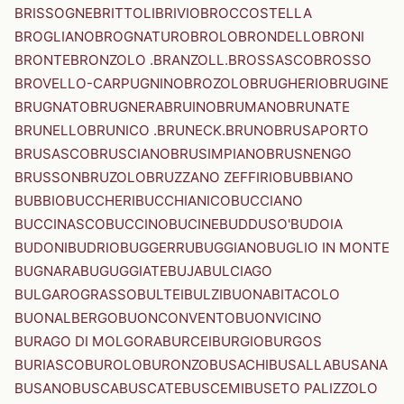
BRISSOGNE
BRITTOLI
BRIVIO
BROCCOSTELLA
BROGLIANO
BROGNATURO
BROLO
BRONDELLO
BRONI
BRONTE
BRONZOLO .BRANZOLL.
BROSSASCO
BROSSO
BROVELLO-CARPUGNINO
BROZOLO
BRUGHERIO
BRUGINE
BRUGNATO
BRUGNERA
BRUINO
BRUMANO
BRUNATE
BRUNELLO
BRUNICO .BRUNECK.
BRUNO
BRUSAPORTO
BRUSASCO
BRUSCIANO
BRUSIMPIANO
BRUSNENGO
BRUSSON
BRUZOLO
BRUZZANO ZEFFIRIO
BUBBIANO
BUBBIO
BUCCHERI
BUCCHIANICO
BUCCIANO
BUCCINASCO
BUCCINO
BUCINE
BUDDUSO'
BUDOIA
BUDONI
BUDRIO
BUGGERRU
BUGGIANO
BUGLIO IN MONTE
BUGNARA
BUGUGGIATE
BUJA
BULCIAGO
BULGAROGRASSO
BULTEI
BULZI
BUONABITACOLO
BUONALBERGO
BUONCONVENTO
BUONVICINO
BURAGO DI MOLGORA
BURCEI
BURGIO
BURGOS
BURIASCO
BUROLO
BURONZO
BUSACHI
BUSALLA
BUSANA
BUSANO
BUSCA
BUSCATE
BUSCEMI
BUSETO PALIZZOLO