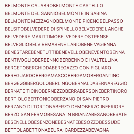
BELMONTE CALABRO
BELMONTE CASTELLO
BELMONTE DEL SANNIO
BELMONTE IN SABINA
BELMONTE MEZZAGNO
BELMONTE PICENO
BELPASSO
BELSITO
BELVEDERE DI SPINELLO
BELVEDERE LANGHE
BELVEDERE MARITTIMO
BELVEDERE OSTRENSE
BELVEGLIO
BELVI
BEMA
BENE LARIO
BENE VAGIENNA
BENESTARE
BENETUTTI
BENEVELLO
BENEVENTO
BENNA
BENTIVOGLIO
BERBENNO
BERBENNO DI VALTELLINA
BERCETO
BERCHIDDA
BEREGAZZO CON FIGLIARO
BEREGUARDO
BERGAMASCO
BERGAMO
BERGANTINO
BERGEGGI
BERGOLO
BERLINGO
BERNALDA
BERNAREGGIO
BERNATE TICINO
BERNEZZO
BERRA
BERSONE
BERTINORO
BERTIOLO
BERTONICO
BERZANO DI SAN PIETRO
BERZANO DI TORTONA
BERZO DEMO
BERZO INFERIORE
BERZO SAN FERMO
BESANA IN BRIANZA
BESANO
BESATE
BESENELLO
BESENZONE
BESNATE
BESOZZO
BESSUDE
BETTOLA
BETTONA
BEURA-CARDEZZA
BEVAGNA