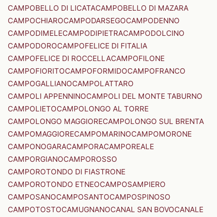
CAMPOBELLO DI LICATA
CAMPOBELLO DI MAZARA
CAMPOCHIARO
CAMPODARSEGO
CAMPODENNO
CAMPODIMELE
CAMPODIPIETRA
CAMPODOLCINO
CAMPODORO
CAMPOFELICE DI FITALIA
CAMPOFELICE DI ROCCELLA
CAMPOFILONE
CAMPOFIORITO
CAMPOFORMIDO
CAMPOFRANCO
CAMPOGALLIANO
CAMPOLATTARO
CAMPOLI APPENNINO
CAMPOLI DEL MONTE TABURNO
CAMPOLIETO
CAMPOLONGO AL TORRE
CAMPOLONGO MAGGIORE
CAMPOLONGO SUL BRENTA
CAMPOMAGGIORE
CAMPOMARINO
CAMPOMORONE
CAMPONOGARA
CAMPORA
CAMPOREALE
CAMPORGIANO
CAMPOROSSO
CAMPOROTONDO DI FIASTRONE
CAMPOROTONDO ETNEO
CAMPOSAMPIERO
CAMPOSANO
CAMPOSANTO
CAMPOSPINOSO
CAMPOTOSTO
CAMUGNANO
CANAL SAN BOVO
CANALE