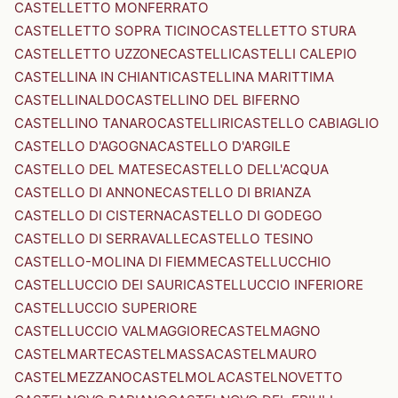
CASTELLETTO MONFERRATO
CASTELLETTO SOPRA TICINO
CASTELLETTO STURA
CASTELLETTO UZZONE
CASTELLI
CASTELLI CALEPIO
CASTELLINA IN CHIANTI
CASTELLINA MARITTIMA
CASTELLINALDO
CASTELLINO DEL BIFERNO
CASTELLINO TANARO
CASTELLIRI
CASTELLO CABIAGLIO
CASTELLO D'AGOGNA
CASTELLO D'ARGILE
CASTELLO DEL MATESE
CASTELLO DELL'ACQUA
CASTELLO DI ANNONE
CASTELLO DI BRIANZA
CASTELLO DI CISTERNA
CASTELLO DI GODEGO
CASTELLO DI SERRAVALLE
CASTELLO TESINO
CASTELLO-MOLINA DI FIEMME
CASTELLUCCHIO
CASTELLUCCIO DEI SAURI
CASTELLUCCIO INFERIORE
CASTELLUCCIO SUPERIORE
CASTELLUCCIO VALMAGGIORE
CASTELMAGNO
CASTELMARTE
CASTELMASSA
CASTELMAURO
CASTELMEZZANO
CASTELMOLA
CASTELNOVETTO