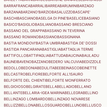
BARRAFRANCA
BARRALI
BARREA
BARUMINI
BARZAGO
BARZANA
BARZANO'
BARZIO
BASALUZZO
BASCAPE'
BASCHI
BASCIANO
BASELGA DI PINE'
BASELICE
BASIANO
BASICO'
BASIGLIO
BASILIANO
BASSANO BRESCIANO
BASSANO DEL GRAPPA
BASSANO IN TEVERINA
BASSANO ROMANO
BASSIANO
BASSIGNANA
BASTIA MONDOVI'
BASTIA UMBRA
BASTIDA DE' DOSSI
BASTIDA PANCARANA
BASTIGLIA
BATTAGLIA TERME
BATTIFOLLO
BATTIPAGLIA
BATTUDA
BAUCINA
BAULADU
BAUNEI
BAVENO
BAZZANO
BEDERO VALCUVIA
BEDIZZOLE
BEDOLLO
BEDONIA
BEDULITA
BEE
BEINASCO
BEINETTE
BELCASTRO
BELFIORE
BELFORTE ALL'ISAURO
BELFORTE DEL CHIENTI
BELFORTE MONFERRATO
BELGIOIOSO
BELGIRATE
BELLA
BELLAGIO
BELLANO
BELLANTE
BELLARIA-IGEA MARINA
BELLEGRA
BELLINO
BELLINZAGO LOMBARDO
BELLINZAGO NOVARESE
BELLIZZI
BELLONA
BELLOSGUARDO
BELLUNO
BELLUSCO