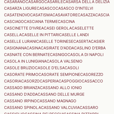
CASARANO
CASARGO
CASARILE
CASARSA DELLA DELIZIA
CASARZA LIGURE
CASASCO
CASASCO D'INTELVI
CASATENOVO
CASATISMA
CASAVATORE
CASAZZA
CASCIA
CASCIAGO
CASCIANA TERME
CASCINA
CASCINETTE D'IVREA
CASEI GEROLA
CASELETTE
CASELLA
CASELLE IN PITTARI
CASELLE LANDI
CASELLE LURANI
CASELLE TORINESE
CASERTA
CASIER
CASIGNANA
CASINA
CASIRATE D'ADDA
CASLINO D'ERBA
CASNATE CON BERNATE
CASNIGO
CASOLA DI NAPOLI
CASOLA IN LUNIGIANA
CASOLA VALSENIO
CASOLE BRUZIO
CASOLE D'ELSA
CASOLI
CASORATE PRIMO
CASORATE SEMPIONE
CASOREZZO
CASORIA
CASORZO
CASPERIA
CASPOGGIO
CASSACCO
CASSAGO BRIANZA
CASSANO ALLO IONIO
CASSANO D'ADDA
CASSANO DELLE MURGE
CASSANO IRPINO
CASSANO MAGNAGO
CASSANO SPINOLA
CASSANO VALCUVIA
CASSARO