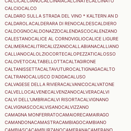
CALCI
CALCIANO
CALCINAIA
CALCINATE
CALCINATO
CALCIO
CALCO
CALDARO SULLA STRADA DEL VINO * KALTERN AN D
CALDAROLA
CALDERARA DI RENO
CALDES
CALDIERO
CALDOGNO
CALDONAZZO
CALENDASCO
CALENZANO
CALESTANO
CALICE AL CORNOVIGLIO
CALICE LIGURE
CALIMERA
CALITRI
CALIZZANO
CALLABIANA
CALLIANO
CALLIANO
CALOLZIOCORTE
CALOPEZZATI
CALOSSO
CALOVETO
CALTABELLOTTA
CALTAGIRONE
CALTANISSETTA
CALTAVUTURO
CALTIGNAGA
CALTO
CALTRANO
CALUSCO D'ADDA
CALUSO
CALVAGESE DELLA RIVIERA
CALVANICO
CALVATONE
CALVELLO
CALVENE
CALVENZANO
CALVERA
CALVI
CALVI DELL'UMBRIA
CALVI RISORTA
CALVIGNANO
CALVIGNASCO
CALVISANO
CALVIZZANO
CAMAGNA MONFERRATO
CAMAIORE
CAMAIRAGO
CAMANDONA
CAMASTRA
CAMBIAGO
CAMBIANO
CAMBIASCA
CAMBURZANO
CAMERANA
CAMERANO