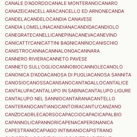
CANALE D'AGORDO
CANALE MONTERANO
CANARO
CANAZEI
CANCELLARA
CANCELLO ED ARNONE
CANDA
CANDELA
CANDELO
CANDIA CANAVESE
CANDIA LOMELLINA
CANDIANA
CANDIDA
CANDIOLO
CANEGRATE
CANELLI
CANEPINA
CANEVA
CANEVINO
CANICATTI'
CANICATTINI BAGNI
CANINO
CANISCHIO
CANISTRO
CANNA
CANNALONGA
CANNARA
CANNERO RIVIERA
CANNETO PAVESE
CANNETO SULL'OGLIO
CANNOBIO
CANNOLE
CANOLO
CANONICA D'ADDA
CANOSA DI PUGLIA
CANOSA SANNITA
CANOSIO
CANOSSA
CANSANO
CANTAGALLO
CANTALICE
CANTALUPA
CANTALUPO IN SABINA
CANTALUPO LIGURE
CANTALUPO NEL SANNIO
CANTARANA
CANTELLO
CANTERANO
CANTIANO
CANTOIRA
CANTU'
CANZANO
CANZO
CAORLE
CAORSO
CAPACCIO
CAPACI
CAPALBIO
CAPANNOLI
CAPANNORI
CAPENA
CAPERGNANICA
CAPESTRANO
CAPIAGO INTIMIANO
CAPISTRANO