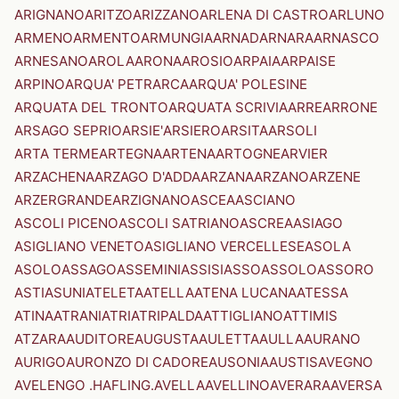
ARIGNANO
ARITZO
ARIZZANO
ARLENA DI CASTRO
ARLUNO
ARMENO
ARMENTO
ARMUNGIA
ARNAD
ARNARA
ARNASCO
ARNESANO
AROLA
ARONA
AROSIO
ARPAIA
ARPAISE
ARPINO
ARQUA' PETRARCA
ARQUA' POLESINE
ARQUATA DEL TRONTO
ARQUATA SCRIVIA
ARRE
ARRONE
ARSAGO SEPRIO
ARSIE'
ARSIERO
ARSITA
ARSOLI
ARTA TERME
ARTEGNA
ARTENA
ARTOGNE
ARVIER
ARZACHENA
ARZAGO D'ADDA
ARZANA
ARZANO
ARZENE
ARZERGRANDE
ARZIGNANO
ASCEA
ASCIANO
ASCOLI PICENO
ASCOLI SATRIANO
ASCREA
ASIAGO
ASIGLIANO VENETO
ASIGLIANO VERCELLESE
ASOLA
ASOLO
ASSAGO
ASSEMINI
ASSISI
ASSO
ASSOLO
ASSORO
ASTI
ASUNI
ATELETA
ATELLA
ATENA LUCANA
ATESSA
ATINA
ATRANI
ATRI
ATRIPALDA
ATTIGLIANO
ATTIMIS
ATZARA
AUDITORE
AUGUSTA
AULETTA
AULLA
AURANO
AURIGO
AURONZO DI CADORE
AUSONIA
AUSTIS
AVEGNO
AVELENGO .HAFLING.
AVELLA
AVELLINO
AVERARA
AVERSA