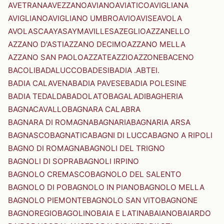
AVETRANA
AVEZZANO
AVIANO
AVIATICO
AVIGLIANA
AVIGLIANO
AVIGLIANO UMBRO
AVIO
AVISE
AVOLA
AVOLASCA
AYAS
AYMAVILLES
AZEGLIO
AZZANELLO
AZZANO D'ASTI
AZZANO DECIMO
AZZANO MELLA
AZZANO SAN PAOLO
AZZATE
AZZIO
AZZONE
BACENO
BACOLI
BADALUCCO
BADESI
BADIA .ABTEI.
BADIA CALAVENA
BADIA PAVESE
BADIA POLESINE
BADIA TEDALDA
BADOLATO
BAGALADI
BAGHERIA
BAGNACAVALLO
BAGNARA CALABRA
BAGNARA DI ROMAGNA
BAGNARIA
BAGNARIA ARSA
BAGNASCO
BAGNATICA
BAGNI DI LUCCA
BAGNO A RIPOLI
BAGNO DI ROMAGNA
BAGNOLI DEL TRIGNO
BAGNOLI DI SOPRA
BAGNOLI IRPINO
BAGNOLO CREMASCO
BAGNOLO DEL SALENTO
BAGNOLO DI PO
BAGNOLO IN PIANO
BAGNOLO MELLA
BAGNOLO PIEMONTE
BAGNOLO SAN VITO
BAGNONE
BAGNOREGIO
BAGOLINO
BAIA E LATINA
BAIANO
BAIARDO