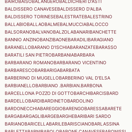
BAIRO
BAISO
BALANGERO
BALDICHIERI D'ASTI
BALDISSERO CANAVESE
BALDISSERO D'ALBA
BALDISSERO TORINESE
BALESTRATE
BALESTRINO
BALLABIO
BALLAO
BALME
BALMUCCIA
BALOCCO
BALSORANO
BALVANO
BALZOLA
BANARI
BANCHETTE
BANNIO ANZINO
BANZI
BAONE
BARADILI
BARAGIANO
BARANELLO
BARANO D'ISCHIA
BARANZATE
BARASSO
BARATILI SAN PIETRO
BARBANIA
BARBARA
BARBARANO ROMANO
BARBARANO VICENTINO
BARBARESCO
BARBARIGA
BARBATA
BARBERINO DI MUGELLO
BARBERINO VAL D'ELSA
BARBIANELLO
BARBIANO .BARBIAN.
BARBONA
BARCELLONA POZZO DI GOTTO
BARCHI
BARCIS
BARD
BARDELLO
BARDI
BARDINETO
BARDOLINO
BARDONECCHIA
BAREGGIO
BARENGO
BARESSA
BARETE
BARGA
BARGAGLI
BARGE
BARGHE
BARI
BARI SARDO
BARIANO
BARICELLA
BARILE
BARISCIANO
BARLASSINA
BARLETTA
BARNI
BAROLO
BARONE CANAVESE
BARONISSI