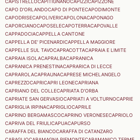
CAPISTRELLO
CAPITIGNANO
CAPIZZI
CAPIZZONE
CAPO D'ORLANDO
CAPO DI PONTE
CAPODIMONTE
CAPODRISE
CAPOLIVERI
CAPOLONA
CAPONAGO
CAPORCIANO
CAPOSELE
CAPOTERRA
CAPOVALLE
CAPPADOCIA
CAPPELLA CANTONE
CAPPELLA DE' PICENARDI
CAPPELLA MAGGIORE
CAPPELLE SUL TAVO
CAPRACOTTA
CAPRAIA E LIMITE
CAPRAIA ISOLA
CAPRALBA
CAPRANICA
CAPRANICA PRENESTINA
CAPRARICA DI LECCE
CAPRAROLA
CAPRAUNA
CAPRESE MICHELANGELO
CAPREZZO
CAPRI
CAPRI LEONE
CAPRIANA
CAPRIANO DEL COLLE
CAPRIATA D'ORBA
CAPRIATE SAN GERVASIO
CAPRIATI A VOLTURNO
CAPRIE
CAPRIGLIA IRPINA
CAPRIGLIO
CAPRILE
CAPRINO BERGAMASCO
CAPRINO VERONESE
CAPRIOLO
CAPRIVA DEL FRIULI
CAPUA
CAPURSO
CARAFFA DEL BIANCO
CARAFFA DI CATANZARO
CARAGLIO
CARAMAGNA PIEMONTE
CARAMANICO TERME