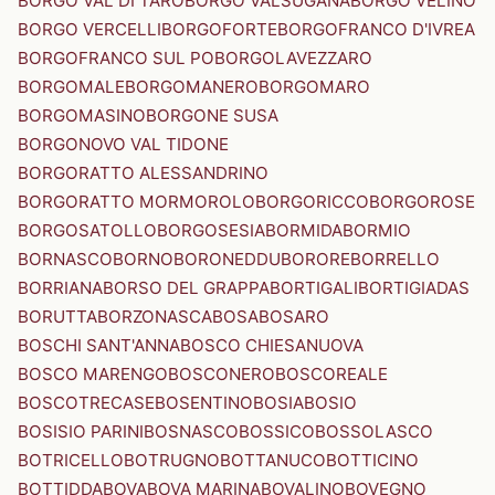
BORGO VAL DI TARO
BORGO VALSUGANA
BORGO VELINO
BORGO VERCELLI
BORGOFORTE
BORGOFRANCO D'IVREA
BORGOFRANCO SUL PO
BORGOLAVEZZARO
BORGOMALE
BORGOMANERO
BORGOMARO
BORGOMASINO
BORGONE SUSA
BORGONOVO VAL TIDONE
BORGORATTO ALESSANDRINO
BORGORATTO MORMOROLO
BORGORICCO
BORGOROSE
BORGOSATOLLO
BORGOSESIA
BORMIDA
BORMIO
BORNASCO
BORNO
BORONEDDU
BORORE
BORRELLO
BORRIANA
BORSO DEL GRAPPA
BORTIGALI
BORTIGIADAS
BORUTTA
BORZONASCA
BOSA
BOSARO
BOSCHI SANT'ANNA
BOSCO CHIESANUOVA
BOSCO MARENGO
BOSCONERO
BOSCOREALE
BOSCOTRECASE
BOSENTINO
BOSIA
BOSIO
BOSISIO PARINI
BOSNASCO
BOSSICO
BOSSOLASCO
BOTRICELLO
BOTRUGNO
BOTTANUCO
BOTTICINO
BOTTIDDA
BOVA
BOVA MARINA
BOVALINO
BOVEGNO