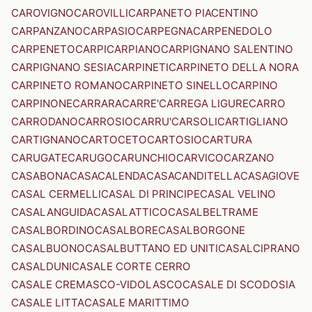
CAROVIGNO
CAROVILLI
CARPANETO PIACENTINO
CARPANZANO
CARPASIO
CARPEGNA
CARPENEDOLO
CARPENETO
CARPI
CARPIANO
CARPIGNANO SALENTINO
CARPIGNANO SESIA
CARPINETI
CARPINETO DELLA NORA
CARPINETO ROMANO
CARPINETO SINELLO
CARPINO
CARPINONE
CARRARA
CARRE'
CARREGA LIGURE
CARRO
CARRODANO
CARROSIO
CARRU'
CARSOLI
CARTIGLIANO
CARTIGNANO
CARTOCETO
CARTOSIO
CARTURA
CARUGATE
CARUGO
CARUNCHIO
CARVICO
CARZANO
CASABONA
CASACALENDA
CASACANDITELLA
CASAGIOVE
CASAL CERMELLI
CASAL DI PRINCIPE
CASAL VELINO
CASALANGUIDA
CASALATTICO
CASALBELTRAME
CASALBORDINO
CASALBORE
CASALBORGONE
CASALBUONO
CASALBUTTANO ED UNITI
CASALCIPRANO
CASALDUNI
CASALE CORTE CERRO
CASALE CREMASCO-VIDOLASCO
CASALE DI SCODOSIA
CASALE LITTA
CASALE MARITTIMO