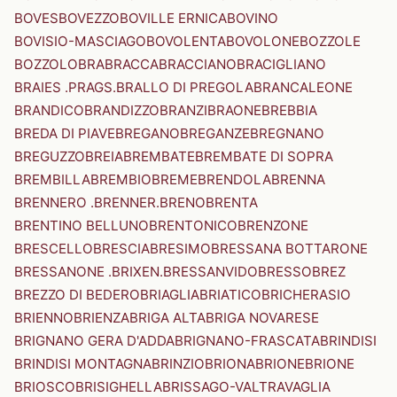
BOVES
BOVEZZO
BOVILLE ERNICA
BOVINO
BOVISIO-MASCIAGO
BOVOLENTA
BOVOLONE
BOZZOLE
BOZZOLO
BRA
BRACCA
BRACCIANO
BRACIGLIANO
BRAIES .PRAGS.
BRALLO DI PREGOLA
BRANCALEONE
BRANDICO
BRANDIZZO
BRANZI
BRAONE
BREBBIA
BREDA DI PIAVE
BREGANO
BREGANZE
BREGNANO
BREGUZZO
BREIA
BREMBATE
BREMBATE DI SOPRA
BREMBILLA
BREMBIO
BREME
BRENDOLA
BRENNA
BRENNERO .BRENNER.
BRENO
BRENTA
BRENTINO BELLUNO
BRENTONICO
BRENZONE
BRESCELLO
BRESCIA
BRESIMO
BRESSANA BOTTARONE
BRESSANONE .BRIXEN.
BRESSANVIDO
BRESSO
BREZ
BREZZO DI BEDERO
BRIAGLIA
BRIATICO
BRICHERASIO
BRIENNO
BRIENZA
BRIGA ALTA
BRIGA NOVARESE
BRIGNANO GERA D'ADDA
BRIGNANO-FRASCATA
BRINDISI
BRINDISI MONTAGNA
BRINZIO
BRIONA
BRIONE
BRIONE
BRIOSCO
BRISIGHELLA
BRISSAGO-VALTRAVAGLIA