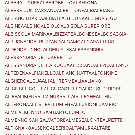
ALBERA LIGURE
ALBEROBELLO
ALBERONA
ALBESE CON CASSANO
ALBETTONE
ALBI
ALBIANO
ALBIANO D'IVREA
ALBIATE
ALBIDONA
ALBIGNASEGO
ALBINEA
ALBINO
ALBIOLO
ALBISOLA SUPERIORE
ALBISSOLA MARINA
ALBIZZATE
ALBONESE
ALBOSAGGIA
ALBUGNANO
ALBUZZANO
ALCAMO
ALCARA LI FUSI
ALDENO
ALDINO .ALDEIN.
ALES
ALESSANDRIA
ALESSANDRIA DEL CARRETTO
ALESSANDRIA DELLA ROCCA
ALESSANO
ALEZIO
ALFANO
ALFEDENA
ALFIANELLO
ALFIANO NATTA
ALFONSINE
ALGHERO
ALGUA
ALI'
ALI' TERME
ALIA
ALIANO
ALICE BEL COLLE
ALICE CASTELLO
ALICE SUPERIORE
ALIFE
ALIMENA
ALIMINUSA
ALLAI
ALLEGHE
ALLEIN
ALLERONA
ALLISTE
ALLUMIERE
ALLUVIONI CAMBIO'
ALME'
ALMENNO SAN BARTOLOMEO
ALMENNO SAN SALVATORE
ALMESE
ALONTE
ALPETTE
ALPIGNANO
ALSENO
ALSERIO
ALTAMURA
ALTARE