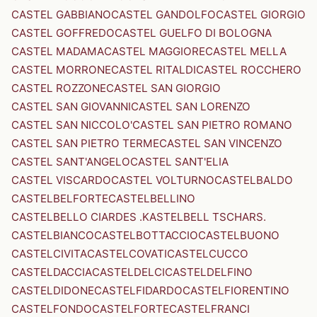
CASTEL GABBIANO
CASTEL GANDOLFO
CASTEL GIORGIO
CASTEL GOFFREDO
CASTEL GUELFO DI BOLOGNA
CASTEL MADAMA
CASTEL MAGGIORE
CASTEL MELLA
CASTEL MORRONE
CASTEL RITALDI
CASTEL ROCCHERO
CASTEL ROZZONE
CASTEL SAN GIORGIO
CASTEL SAN GIOVANNI
CASTEL SAN LORENZO
CASTEL SAN NICCOLO'
CASTEL SAN PIETRO ROMANO
CASTEL SAN PIETRO TERME
CASTEL SAN VINCENZO
CASTEL SANT'ANGELO
CASTEL SANT'ELIA
CASTEL VISCARDO
CASTEL VOLTURNO
CASTELBALDO
CASTELBELFORTE
CASTELBELLINO
CASTELBELLO CIARDES .KASTELBELL TSCHARS.
CASTELBIANCO
CASTELBOTTACCIO
CASTELBUONO
CASTELCIVITA
CASTELCOVATI
CASTELCUCCO
CASTELDACCIA
CASTELDELCI
CASTELDELFINO
CASTELDIDONE
CASTELFIDARDO
CASTELFIORENTINO
CASTELFONDO
CASTELFORTE
CASTELFRANCI