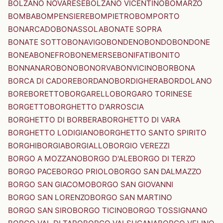
BOLZANO NOVARESE
BOLZANO VICENTINO
BOMARZO
BOMBA
BOMPENSIERE
BOMPIETRO
BOMPORTO
BONARCADO
BONASSOLA
BONATE SOPRA
BONATE SOTTO
BONAVIGO
BONDENO
BONDO
BONDONE
BONEA
BONEFRO
BONEMERSE
BONIFATI
BONITO
BONNANARO
BONO
BONORVA
BONVICINO
BORBONA
BORCA DI CADORE
BORDANO
BORDIGHERA
BORDOLANO
BORE
BORETTO
BORGARELLO
BORGARO TORINESE
BORGETTO
BORGHETTO D'ARROSCIA
BORGHETTO DI BORBERA
BORGHETTO DI VARA
BORGHETTO LODIGIANO
BORGHETTO SANTO SPIRITO
BORGHI
BORGIA
BORGIALLO
BORGIO VEREZZI
BORGO A MOZZANO
BORGO D'ALE
BORGO DI TERZO
BORGO PACE
BORGO PRIOLO
BORGO SAN DALMAZZO
BORGO SAN GIACOMO
BORGO SAN GIOVANNI
BORGO SAN LORENZO
BORGO SAN MARTINO
BORGO SAN SIRO
BORGO TICINO
BORGO TOSSIGNANO