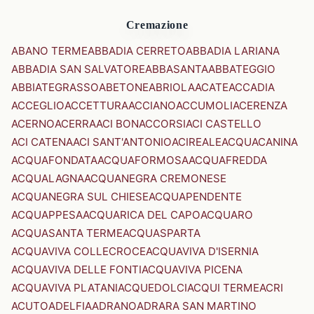
Cremazione
ABANO TERME
ABBADIA CERRETO
ABBADIA LARIANA
ABBADIA SAN SALVATORE
ABBASANTA
ABBATEGGIO
ABBIATEGRASSO
ABETONE
ABRIOLA
ACATE
ACCADIA
ACCEGLIO
ACCETTURA
ACCIANO
ACCUMOLI
ACERENZA
ACERNO
ACERRA
ACI BONACCORSI
ACI CASTELLO
ACI CATENA
ACI SANT'ANTONIO
ACIREALE
ACQUACANINA
ACQUAFONDATA
ACQUAFORMOSA
ACQUAFREDDA
ACQUALAGNA
ACQUANEGRA CREMONESE
ACQUANEGRA SUL CHIESE
ACQUAPENDENTE
ACQUAPPESA
ACQUARICA DEL CAPO
ACQUARO
ACQUASANTA TERME
ACQUASPARTA
ACQUAVIVA COLLECROCE
ACQUAVIVA D'ISERNIA
ACQUAVIVA DELLE FONTI
ACQUAVIVA PICENA
ACQUAVIVA PLATANI
ACQUEDOLCI
ACQUI TERME
ACRI
ACUTO
ADELFIA
ADRANO
ADRARA SAN MARTINO