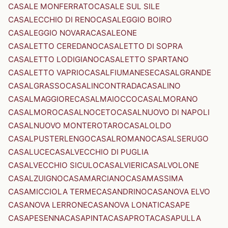
CASALE MONFERRATO
CASALE SUL SILE
CASALECCHIO DI RENO
CASALEGGIO BOIRO
CASALEGGIO NOVARA
CASALEONE
CASALETTO CEREDANO
CASALETTO DI SOPRA
CASALETTO LODIGIANO
CASALETTO SPARTANO
CASALETTO VAPRIO
CASALFIUMANESE
CASALGRANDE
CASALGRASSO
CASALINCONTRADA
CASALINO
CASALMAGGIORE
CASALMAIOCCO
CASALMORANO
CASALMORO
CASALNOCETO
CASALNUOVO DI NAPOLI
CASALNUOVO MONTEROTARO
CASALOLDO
CASALPUSTERLENGO
CASALROMANO
CASALSERUGO
CASALUCE
CASALVECCHIO DI PUGLIA
CASALVECCHIO SICULO
CASALVIERI
CASALVOLONE
CASALZUIGNO
CASAMARCIANO
CASAMASSIMA
CASAMICCIOLA TERME
CASANDRINO
CASANOVA ELVO
CASANOVA LERRONE
CASANOVA LONATI
CASAPE
CASAPESENNA
CASAPINTA
CASAPROTA
CASAPULLA