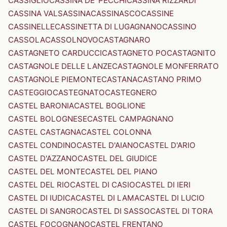
CASSIGLIO
CASSINA DE' PECCHI
CASSINA RIZZARDI
CASSINA VALSASSINA
CASSINASCO
CASSINE
CASSINELLE
CASSINETTA DI LUGAGNANO
CASSINO
CASSOLA
CASSOLNOVO
CASTAGNARO
CASTAGNETO CARDUCCI
CASTAGNETO PO
CASTAGNITO
CASTAGNOLE DELLE LANZE
CASTAGNOLE MONFERRATO
CASTAGNOLE PIEMONTE
CASTANA
CASTANO PRIMO
CASTEGGIO
CASTEGNATO
CASTEGNERO
CASTEL BARONIA
CASTEL BOGLIONE
CASTEL BOLOGNESE
CASTEL CAMPAGNANO
CASTEL CASTAGNA
CASTEL COLONNA
CASTEL CONDINO
CASTEL D'AIANO
CASTEL D'ARIO
CASTEL D'AZZANO
CASTEL DEL GIUDICE
CASTEL DEL MONTE
CASTEL DEL PIANO
CASTEL DEL RIO
CASTEL DI CASIO
CASTEL DI IERI
CASTEL DI IUDICA
CASTEL DI LAMA
CASTEL DI LUCIO
CASTEL DI SANGRO
CASTEL DI SASSO
CASTEL DI TORA
CASTEL FOCOGNANO
CASTEL FRENTANO