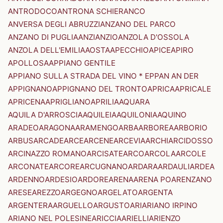
ANTRODOCO
ANTRONA SCHIERANCO
ANVERSA DEGLI ABRUZZI
ANZANO DEL PARCO
ANZANO DI PUGLIA
ANZI
ANZIO
ANZOLA D'OSSOLA
ANZOLA DELL'EMILIA
AOSTA
APECCHIO
APICE
APIRO
APOLLOSA
APPIANO GENTILE
APPIANO SULLA STRADA DEL VINO * EPPAN AN DER
APPIGNANO
APPIGNANO DEL TRONTO
APRICA
APRICALE
APRICENA
APRIGLIANO
APRILIA
AQUARA
AQUILA D'ARROSCIA
AQUILEIA
AQUILONIA
AQUINO
ARADEO
ARAGONA
ARAMENGO
ARBA
ARBOREA
ARBORIO
ARBUS
ARCADE
ARCE
ARCENE
ARCEVIA
ARCHI
ARCIDOSSO
ARCINAZZO ROMANO
ARCISATE
ARCO
ARCOLA
ARCOLE
ARCONATE
ARCORE
ARCUGNANO
ARDARA
ARDAULI
ARDEA
ARDENNO
ARDESIO
ARDORE
ARENA
ARENA PO
ARENZANO
ARESE
AREZZO
ARGEGNO
ARGELATO
ARGENTA
ARGENTERA
ARGUELLO
ARGUSTO
ARI
ARIANO IRPINO
ARIANO NEL POLESINE
ARICCIA
ARIELLI
ARIENZO