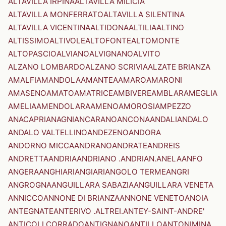
ALTAVILLA IRPINA
ALTAVILLA MILICIA
ALTAVILLA MONFERRATO
ALTAVILLA SILENTINA
ALTAVILLA VICENTINA
ALTIDONA
ALTILIA
ALTINO
ALTISSIMO
ALTIVOLE
ALTOFONTE
ALTOMONTE
ALTOPASCIO
ALVIANO
ALVIGNANO
ALVITO
ALZANO LOMBARDO
ALZANO SCRIVIA
ALZATE BRIANZA
AMALFI
AMANDOLA
AMANTEA
AMARO
AMARONI
AMASENO
AMATO
AMATRICE
AMBIVERE
AMBLAR
AMEGLIA
AMELIA
AMENDOLARA
AMENO
AMOROSI
AMPEZZO
ANACAPRI
ANAGNI
ANCARANO
ANCONA
ANDALI
ANDALO
ANDALO VALTELLINO
ANDEZENO
ANDORA
ANDORNO MICCA
ANDRANO
ANDRATE
ANDREIS
ANDRETTA
ANDRIA
ANDRIANO .ANDRIAN.
ANELA
ANFO
ANGERA
ANGHIARI
ANGIARI
ANGOLO TERME
ANGRI
ANGROGNA
ANGUILLARA SABAZIA
ANGUILLARA VENETA
ANNICCO
ANNONE DI BRIANZA
ANNONE VENETO
ANOIA
ANTEGNATE
ANTERIVO .ALTREI.
ANTEY-SAINT-ANDRE'
ANTICOLI CORRADO
ANTIGNANO
ANTILLO
ANTONIMINA