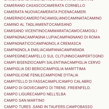
CAMERANO CASASCO
CAMERATA CORNELLO
CAMERATA NUOVA
CAMERATA PICENA
CAMERI
CAMERINO
CAMEROTA
CAMIGLIANO
CAMINATA
CAMINO
CAMINO AL TAGLIAMENTO
CAMISANO
CAMISANO VICENTINO
CAMMARATA
CAMO
CAMOGLI
CAMPAGNA
CAMPAGNA LUPIA
CAMPAGNANO DI ROMA
CAMPAGNATICO
CAMPAGNOLA CREMASCA
CAMPAGNOLA EMILIA
CAMPANA
CAMPARADA
CAMPEGINE
CAMPELLO SUL CLITUNNO
CAMPERTOGNO
CAMPI BISENZIO
CAMPI SALENTINA
CAMPIGLIA CERVO
CAMPIGLIA DEI BERICI
CAMPIGLIA MARITTIMA
CAMPIGLIONE FENILE
CAMPIONE D'ITALIA
CAMPITELLO DI FASSA
CAMPLI
CAMPO CALABRO
CAMPO DI GIOVE
CAMPO DI TRENS .FREIENFELD.
CAMPO LIGURE
CAMPO NELL'ELBA
CAMPO SAN MARTINO
CAMPO TURES .SAND IN TAUFERS.
CAMPOBASSO