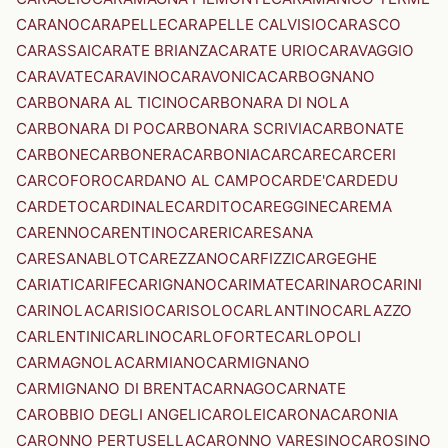
CARANO
CARAPELLE
CARAPELLE CALVISIO
CARASCO
CARASSAI
CARATE BRIANZA
CARATE URIO
CARAVAGGIO
CARAVATE
CARAVINO
CARAVONICA
CARBOGNANO
CARBONARA AL TICINO
CARBONARA DI NOLA
CARBONARA DI PO
CARBONARA SCRIVIA
CARBONATE
CARBONE
CARBONERA
CARBONIA
CARCARE
CARCERI
CARCOFORO
CARDANO AL CAMPO
CARDE'
CARDEDU
CARDETO
CARDINALE
CARDITO
CAREGGINE
CAREMA
CARENNO
CARENTINO
CARERI
CARESANA
CARESANABLOT
CAREZZANO
CARFIZZI
CARGEGHE
CARIATI
CARIFE
CARIGNANO
CARIMATE
CARINARO
CARINI
CARINOLA
CARISIO
CARISOLO
CARLANTINO
CARLAZZO
CARLENTINI
CARLINO
CARLOFORTE
CARLOPOLI
CARMAGNOLA
CARMIANO
CARMIGNANO
CARMIGNANO DI BRENTA
CARNAGO
CARNATE
CAROBBIO DEGLI ANGELI
CAROLEI
CARONA
CARONIA
CARONNO PERTUSELLA
CARONNO VARESINO
CAROSINO