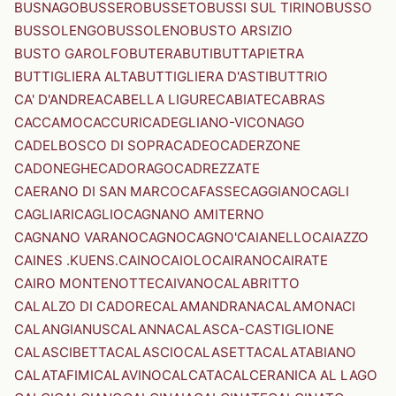
BUSNAGO
BUSSERO
BUSSETO
BUSSI SUL TIRINO
BUSSO
BUSSOLENGO
BUSSOLENO
BUSTO ARSIZIO
BUSTO GAROLFO
BUTERA
BUTI
BUTTAPIETRA
BUTTIGLIERA ALTA
BUTTIGLIERA D'ASTI
BUTTRIO
CA' D'ANDREA
CABELLA LIGURE
CABIATE
CABRAS
CACCAMO
CACCURI
CADEGLIANO-VICONAGO
CADELBOSCO DI SOPRA
CADEO
CADERZONE
CADONEGHE
CADORAGO
CADREZZATE
CAERANO DI SAN MARCO
CAFASSE
CAGGIANO
CAGLI
CAGLIARI
CAGLIO
CAGNANO AMITERNO
CAGNANO VARANO
CAGNO
CAGNO'
CAIANELLO
CAIAZZO
CAINES .KUENS.
CAINO
CAIOLO
CAIRANO
CAIRATE
CAIRO MONTENOTTE
CAIVANO
CALABRITTO
CALALZO DI CADORE
CALAMANDRANA
CALAMONACI
CALANGIANUS
CALANNA
CALASCA-CASTIGLIONE
CALASCIBETTA
CALASCIO
CALASETTA
CALATABIANO
CALATAFIMI
CALAVINO
CALCATA
CALCERANICA AL LAGO