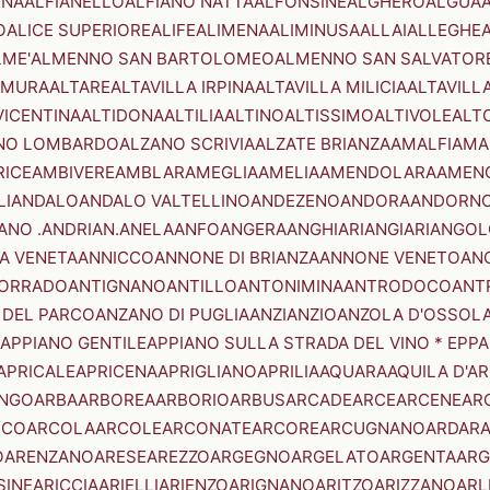
ENA
ALFIANELLO
ALFIANO NATTA
ALFONSINE
ALGHERO
ALGUA
A
O
ALICE SUPERIORE
ALIFE
ALIMENA
ALIMINUSA
ALLAI
ALLEGHE
LME'
ALMENNO SAN BARTOLOMEO
ALMENNO SAN SALVATOR
AMURA
ALTARE
ALTAVILLA IRPINA
ALTAVILLA MILICIA
ALTAVILL
VICENTINA
ALTIDONA
ALTILIA
ALTINO
ALTISSIMO
ALTIVOLE
ALT
NO LOMBARDO
ALZANO SCRIVIA
ALZATE BRIANZA
AMALFI
AMA
RICE
AMBIVERE
AMBLAR
AMEGLIA
AMELIA
AMENDOLARA
AMEN
LI
ANDALO
ANDALO VALTELLINO
ANDEZENO
ANDORA
ANDORNO
ANO .ANDRIAN.
ANELA
ANFO
ANGERA
ANGHIARI
ANGIARI
ANGOL
A VENETA
ANNICCO
ANNONE DI BRIANZA
ANNONE VENETO
AN
CORRADO
ANTIGNANO
ANTILLO
ANTONIMINA
ANTRODOCO
ANT
 DEL PARCO
ANZANO DI PUGLIA
ANZI
ANZIO
ANZOLA D'OSSOL
APPIANO GENTILE
APPIANO SULLA STRADA DEL VINO * EPPA
APRICALE
APRICENA
APRIGLIANO
APRILIA
AQUARA
AQUILA D'A
NGO
ARBA
ARBOREA
ARBORIO
ARBUS
ARCADE
ARCE
ARCENE
AR
RCO
ARCOLA
ARCOLE
ARCONATE
ARCORE
ARCUGNANO
ARDAR
O
ARENZANO
ARESE
AREZZO
ARGEGNO
ARGELATO
ARGENTA
ARG
SINE
ARICCIA
ARIELLI
ARIENZO
ARIGNANO
ARITZO
ARIZZANO
ARL