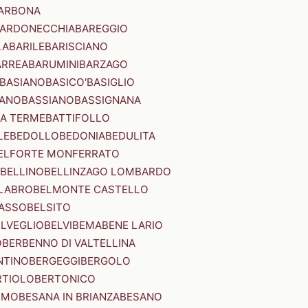
ARBONA
ARDONECCHIA
BAREGGIO
LA
BARILE
BARISCIANO
ARREA
BARUMINI
BARZAGO
BASIANO
BASICO'
BASIGLIO
ANO
BASSIANO
BASSIGNANA
IA TERME
BATTIFOLLO
LE
BEDOLLO
BEDONIA
BEDULITA
ELFORTE MONFERRATO
BELLINO
BELLINZAGO LOMBARDO
LABRO
BELMONTE CASTELLO
ASSO
BELSITO
ELVEGLIO
BELVI
BEMA
BENE LARIO
O
BERBENNO DI VALTELLINA
NTINO
BERGEGGI
BERGOLO
RTIOLO
BERTONICO
RMO
BESANA IN BRIANZA
BESANO