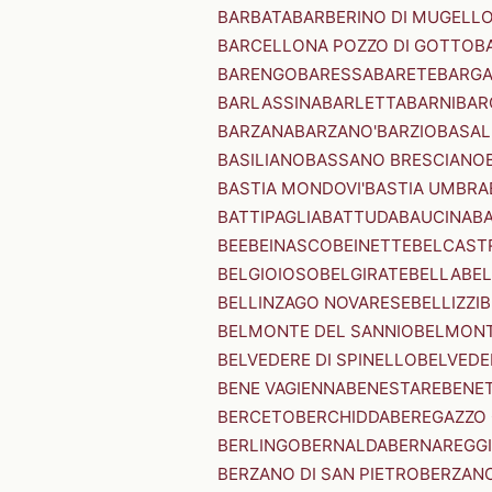
BARBATA
BARBERINO DI MUGELL
BARCELLONA POZZO DI GOTTO
B
BARENGO
BARESSA
BARETE
BARG
BARLASSINA
BARLETTA
BARNI
BAR
BARZANA
BARZANO'
BARZIO
BASAL
BASILIANO
BASSANO BRESCIANO
BASTIA MONDOVI'
BASTIA UMBRA
BATTIPAGLIA
BATTUDA
BAUCINA
B
BEE
BEINASCO
BEINETTE
BELCAST
BELGIOIOSO
BELGIRATE
BELLA
BEL
BELLINZAGO NOVARESE
BELLIZZI
B
BELMONTE DEL SANNIO
BELMONT
BELVEDERE DI SPINELLO
BELVEDE
BENE VAGIENNA
BENESTARE
BENE
BERCETO
BERCHIDDA
BEREGAZZO 
BERLINGO
BERNALDA
BERNAREGG
BERZANO DI SAN PIETRO
BERZANO