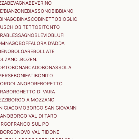
ZZA
BEVAGNA
BEVERINO
E'
BIANZONE
BIASSONO
BIBBIANO
BINAGO
BINASCO
BINETTO
BIOGLIO
SUSCHIO
BITETTO
BITONTO
ERA
BLESSAGNO
BLEVIO
BLUFI
OMNAGO
BOFFALORA D'ADDA
BENO
BOLGARE
BOLLATE
OLZANO .BOZEN.
ORTO
BONARCADO
BONASSOLA
MERSE
BONIFATI
BONITO
BORDOLANO
BORE
BORETTO
ERA
BORGHETTO DI VARA
ZZI
BORGO A MOZZANO
N GIACOMO
BORGO SAN GIOVANNI
NANO
BORGO VAL DI TARO
RGOFRANCO SUL PO
BORGONOVO VAL TIDONE