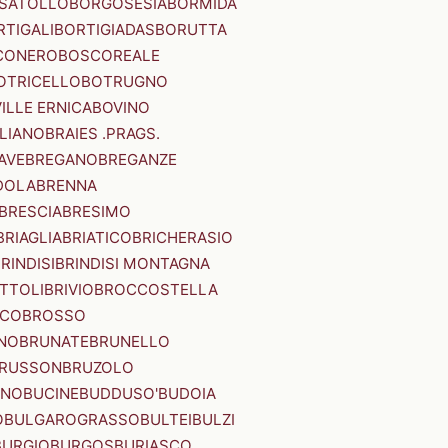
SATOLLO
BORGOSESIA
BORMIDA
RTIGALI
BORTIGIADAS
BORUTTA
CONERO
BOSCOREALE
OTRICELLO
BOTRUGNO
ILLE ERNICA
BOVINO
LIANO
BRAIES .PRAGS.
IAVE
BREGANO
BREGANZE
DOLA
BRENNA
BRESCIA
BRESIMO
BRIAGLIA
BRIATICO
BRICHERASIO
RINDISI
BRINDISI MONTAGNA
ITTOLI
BRIVIO
BROCCOSTELLA
SCO
BROSSO
NO
BRUNATE
BRUNELLO
RUSSON
BRUZOLO
INO
BUCINE
BUDDUSO'
BUDOIA
O
BULGAROGRASSO
BULTEI
BULZI
BURGIO
BURGOS
BURIASCO