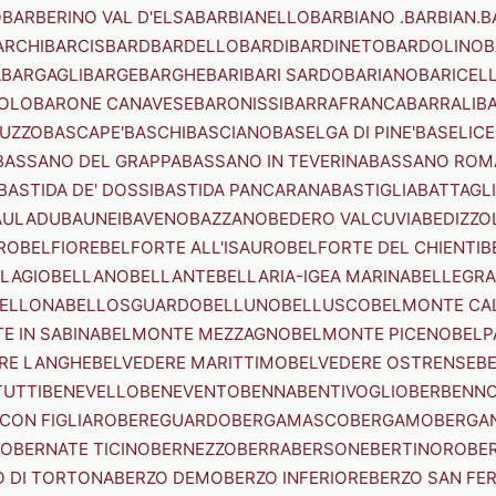
O
BARBERINO VAL D'ELSA
BARBIANELLO
BARBIANO .BARBIAN.
B
ARCHI
BARCIS
BARD
BARDELLO
BARDI
BARDINETO
BARDOLINO
B
A
BARGAGLI
BARGE
BARGHE
BARI
BARI SARDO
BARIANO
BARICEL
OLO
BARONE CANAVESE
BARONISSI
BARRAFRANCA
BARRALI
B
UZZO
BASCAPE'
BASCHI
BASCIANO
BASELGA DI PINE'
BASELICE
BASSANO DEL GRAPPA
BASSANO IN TEVERINA
BASSANO ROM
BASTIDA DE' DOSSI
BASTIDA PANCARANA
BASTIGLIA
BATTAGL
AULADU
BAUNEI
BAVENO
BAZZANO
BEDERO VALCUVIA
BEDIZZO
RO
BELFIORE
BELFORTE ALL'ISAURO
BELFORTE DEL CHIENTI
B
LAGIO
BELLANO
BELLANTE
BELLARIA-IGEA MARINA
BELLEGRA
ELLONA
BELLOSGUARDO
BELLUNO
BELLUSCO
BELMONTE CA
E IN SABINA
BELMONTE MEZZAGNO
BELMONTE PICENO
BELP
RE LANGHE
BELVEDERE MARITTIMO
BELVEDERE OSTRENSE
B
TUTTI
BENEVELLO
BENEVENTO
BENNA
BENTIVOGLIO
BERBENN
CON FIGLIARO
BEREGUARDO
BERGAMASCO
BERGAMO
BERGA
IO
BERNATE TICINO
BERNEZZO
BERRA
BERSONE
BERTINORO
BE
 DI TORTONA
BERZO DEMO
BERZO INFERIORE
BERZO SAN FE