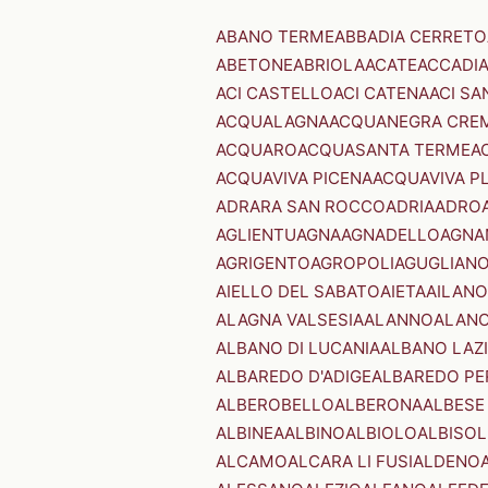
ABANO TERME
ABBADIA CERRETO
ABETONE
ABRIOLA
ACATE
ACCADI
ACI CASTELLO
ACI CATENA
ACI SA
ACQUALAGNA
ACQUANEGRA CRE
ACQUARO
ACQUASANTA TERME
A
ACQUAVIVA PICENA
ACQUAVIVA P
ADRARA SAN ROCCO
ADRIA
ADRO
AGLIENTU
AGNA
AGNADELLO
AGNA
AGRIGENTO
AGROPOLI
AGUGLIAN
AIELLO DEL SABATO
AIETA
AILANO
ALAGNA VALSESIA
ALANNO
ALANO
ALBANO DI LUCANIA
ALBANO LAZ
ALBAREDO D'ADIGE
ALBAREDO PE
ALBEROBELLO
ALBERONA
ALBESE
ALBINEA
ALBINO
ALBIOLO
ALBISOL
ALCAMO
ALCARA LI FUSI
ALDENO