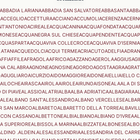
ABBADIA LARIANA
ABBADIA SAN SALVATORE
ABBASANTA
ABB
A
ACCEGLIO
ACCETTURA
ACCIANO
ACCUMOLI
ACERENZA
ACERN
NT'ANTONIO
ACIREALE
ACQUACANINA
ACQUAFONDATA
ACQUA
MONESE
ACQUANEGRA SUL CHIESE
ACQUAPENDENTE
ACQUAP
CQUASPARTA
ACQUAVIVA COLLECROCE
ACQUAVIVA D'ISERNIA
LATANI
ACQUEDOLCI
ACQUI TERME
ACRI
ACUTO
ADELFIA
ADRA
AFFI
AFFILE
AFRAGOLA
AFRICO
AGAZZANO
AGEROLA
AGGIUS
AGI
NA CALABRA
AGNONE
AGNOSINE
AGORDO
AGOSTA
AGRA
AGRAT
O
AGUGLIARO
AICURZIO
AIDOMAGGIORE
AIDONE
AIELLI
AIELLO 
AILOCHE
AIRASCA
AIROLA
AIROLE
AIRUNO
AISONE
ALA
ALA DI 
 DI PIAVE
ALASSIO
ALATRI
ALBA
ALBA ADRIATICA
ALBAGIARA
A
IALE
ALBANO SANT'ALESSANDRO
ALBANO VERCELLESE
ALBAR
R SAN MARCO
ALBARETO
ALBARETTO DELLA TORRE
ALBAVIL
 CON CASSANO
ALBETTONE
ALBI
ALBIANO
ALBIANO D'IVREA
AL
A SUPERIORE
ALBISSOLA MARINA
ALBIZZATE
ALBONESE
ALBO
ALDINO .ALDEIN.
ALES
ALESSANDRIA
ALESSANDRIA DEL CARR