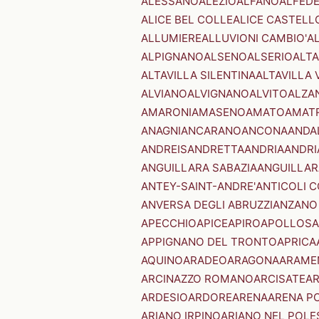
ALESSANO
ALEZIO
ALFANO
ALFED
ALICE BEL COLLE
ALICE CASTELL
ALLUMIERE
ALLUVIONI CAMBIO'
A
ALPIGNANO
ALSENO
ALSERIO
ALT
ALTAVILLA SILENTINA
ALTAVILLA 
ALVIANO
ALVIGNANO
ALVITO
ALZA
AMARONI
AMASENO
AMATO
AMAT
ANAGNI
ANCARANO
ANCONA
ANDA
ANDREIS
ANDRETTA
ANDRIA
ANDRI
ANGUILLARA SABAZIA
ANGUILLAR
ANTEY-SAINT-ANDRE'
ANTICOLI 
ANVERSA DEGLI ABRUZZI
ANZANO
APECCHIO
APICE
APIRO
APOLLOSA
APPIGNANO DEL TRONTO
APRICA
AQUINO
ARADEO
ARAGONA
ARAME
ARCINAZZO ROMANO
ARCISATE
A
ARDESIO
ARDORE
ARENA
ARENA P
ARIANO IRPINO
ARIANO NEL POLE