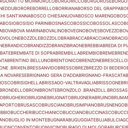
RGORATTO MORMOROLO
BORGORICCO
BORGOROSE
BORGO
NEDDU
BORORE
BORRELLO
BORRIANA
BORSO DEL GRAPPA
BO
HI SANT'ANNA
BOSCO CHIESANUOVA
BOSCO MARENGO
BOS
A
BOSIO
BOSISIO PARINI
BOSNASCO
BOSSICO
BOSSOLASCO
B
A
BOVA
BOVA MARINA
BOVALINO
BOVEGNO
BOVES
BOVEZZO
BOV
OVOLONE
BOZZOLE
BOZZOLO
BRA
BRACCA
BRACCIANO
BRACIG
NE
BRANDICO
BRANDIZZO
BRANZI
BRAONE
BREBBIA
BREDA DI P
BATE
BREMBATE DI SOPRA
BREMBILLA
BREMBIO
BREME
BREN
NTA
BRENTINO BELLUNO
BRENTONICO
BRENZONE
BRESCELLO
NE .BRIXEN.
BRESSANVIDO
BRESSO
BREZ
BREZZO DI BEDERO
GA NOVARESE
BRIGNANO GERA D'ADDA
BRIGNANO-FRASCATA
B
IOSCO
BRISIGHELLA
BRISSAGO-VALTRAVAGLIA
BRISSOGNE
BR
BRONDELLO
BRONI
BRONTE
BRONZOLO .BRANZOLL.
BROSSA
LO
BRUGHERIO
BRUGINE
BRUGNATO
BRUGNERA
BRUINO
BRUMA
APORTO
BRUSASCO
BRUSCIANO
BRUSIMPIANO
BRUSNENGO
B
BBIO
BUCCHERI
BUCCHIANICO
BUCCIANO
BUCCINASCO
BUCC
ANO
BUGLIO IN MONTE
BUGNARA
BUGUGGIATE
BUJA
BULCIAG
BUONCONVENTO
BUONVICINO
BURAGO DI MOLGORA
BURCEI