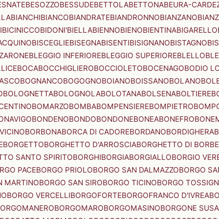
ESNATE
BESOZZO
BESSUDE
BETTOLA
BETTONA
BEURA-CARDE
LLA
BIANCHI
BIANCO
BIANDRATE
BIANDRONNO
BIANZANO
BIANZ
I
BICINICCO
BIDONI'
BIELLA
BIENNO
BIENO
BIENTINA
BIGARELLO
ACQUINO
BISCEGLIE
BISEGNA
BISENTI
BISIGNANO
BISTAGNO
BI
ZZARONE
BLEGGIO INFERIORE
BLEGGIO SUPERIORE
BLELLO
BL
LICE
BOCA
BOCCHIGLIERO
BOCCIOLETO
BOCENAGO
BODIO L
IASCO
BOGNANCO
BOGOGNO
BOIANO
BOISSANO
BOLANO
BOL
O
BOLOGNETTA
BOLOGNOLA
BOLOTANA
BOLSENA
BOLTIERE
B
CENTINO
BOMARZO
BOMBA
BOMPENSIERE
BOMPIETRO
BOMP
ONAVIGO
BONDENO
BONDO
BONDONE
BONEA
BONEFRO
BONE
VICINO
BORBONA
BORCA DI CADORE
BORDANO
BORDIGHERA
E
BORGETTO
BORGHETTO D'ARROSCIA
BORGHETTO DI BORB
TO SANTO SPIRITO
BORGHI
BORGIA
BORGIALLO
BORGIO VERE
RGO PACE
BORGO PRIOLO
BORGO SAN DALMAZZO
BORGO SA
N MARTINO
BORGO SAN SIRO
BORGO TICINO
BORGO TOSSIG
NO
BORGO VERCELLI
BORGOFORTE
BORGOFRANCO D'IVREA
BO
BORGOMANERO
BORGOMARO
BORGOMASINO
BORGONE SUSA