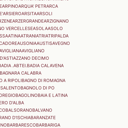
E
ARPINO
ARQUA' PETRARCA
E'
ARSIERO
ARSITA
ARSOLI
RZENE
ARZERGRANDE
ARZIGNANO
NO VERCELLESE
ASOLA
ASOLO
SSA
ATINA
ATRANI
ATRI
ATRIPALDA
 CADORE
AUSONIA
AUSTIS
AVEGNO
AVIGLIANA
AVIGLIANO
D'ASTI
AZZANO DECIMO
BADIA .ABTEI.
BADIA CALAVENA
BAGNARA CALABRA
 A RIPOLI
BAGNO DI ROMAGNA
 SALENTO
BAGNOLO DI PO
OREGIO
BAGOLINO
BAIA E LATINA
ERO D'ALBA
CO
BALSORANO
BALVANO
RANO D'ISCHIA
BARANZATE
INO
BARBARESCO
BARBARIGA