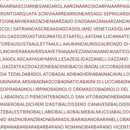
RA
ARNASCO
ARNESANO
AROLA
ARONA
AROSIO
ARPAIA
ARPAIS
TRONTO
ARQUATA SCRIVIA
ARRE
ARRONE
ARSAGO SEPRIO
ARSI
TOGNE
ARVIER
ARZACHENA
ARZAGO D'ADDA
ARZANA
ARZANO
A
SCOLI SATRIANO
ASCREA
ASIAGO
ASIGLIANO VENETO
ASIGLIA
SOLO
ASSORO
ASTI
ASUNI
ATELETA
ATELLA
ATENA LUCANA
ATE
TORE
AUGUSTA
AULETTA
AULLA
AURANO
AURIGO
AURONZO DI
LLINO
AVERARA
AVERSA
AVETRANA
AVEZZANO
AVIANO
AVIATICO
LA
AVOLASCA
AYAS
AYMAVILLES
AZEGLIO
AZZANELLO
AZZANO 
LO
AZZATE
AZZIO
AZZONE
BACENO
BACOLI
BADALUCCO
BADESI
DIA TEDALDA
BADOLATO
BAGALADI
BAGHERIA
BAGNACAVALLO
BAGNARIA ARSA
BAGNASCO
BAGNATICA
BAGNI DI LUCCA
BAGNO
 SOPRA
BAGNOLI IRPINO
BAGNOLO CREMASCO
BAGNOLO DEL
LLA
BAGNOLO PIEMONTE
BAGNOLO SAN VITO
BAGNONE
BAGN
ANGERO
BALDICHIERI D'ASTI
BALDISSERO CANAVESE
BALDISS
ATE
BALESTRINO
BALLABIO
BALLAO
BALME
BALMUCCIA
BALOC
NIO ANZINO
BANZI
BAONE
BARADILI
BARAGIANO
BARANELLO
BA
ARBANIA
BARBARA
BARBARANO ROMANO
BARBARANO VICENT