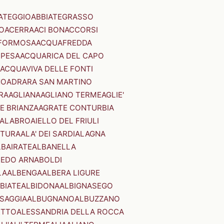
ATEGGIO
ABBIATEGRASSO
O
ACERRA
ACI BONACCORSI
FORMOSA
ACQUAFREDDA
PESA
ACQUARICA DEL CAPO
ACQUAVIVA DELLE FONTI
NO
ADRARA SAN MARTINO
RA
AGLIANA
AGLIANO TERME
AGLIE'
E BRIANZA
AGRATE CONTURBIA
CALABRO
AIELLO DEL FRIULI
STURA
ALA' DEI SARDI
ALAGNA
LBAIRATE
ALBANELLA
EDO ARNABOLDI
LA
ALBENGA
ALBERA LIGURE
BIATE
ALBIDONA
ALBIGNASEGO
SAGGIA
ALBUGNANO
ALBUZZANO
ETTO
ALESSANDRIA DELLA ROCCA