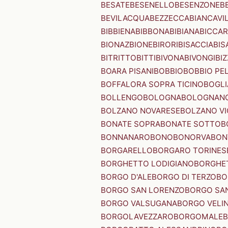
BESATE
BESENELLO
BESENZONE
B
BEVILACQUA
BEZZECCA
BIANCAVI
BIBBIENA
BIBBONA
BIBIANA
BICCAR
BIONAZ
BIONE
BIRORI
BISACCIA
BIS
BITRITTO
BITTI
BIVONA
BIVONGI
BI
BOARA PISANI
BOBBIO
BOBBIO PEL
BOFFALORA SOPRA TICINO
BOGL
BOLLENGO
BOLOGNA
BOLOGNAN
BOLZANO NOVARESE
BOLZANO VI
BONATE SOPRA
BONATE SOTTO
B
BONNANARO
BONO
BONORVA
BON
BORGARELLO
BORGARO TORINES
BORGHETTO LODIGIANO
BORGHET
BORGO D'ALE
BORGO DI TERZO
BO
BORGO SAN LORENZO
BORGO SA
BORGO VALSUGANA
BORGO VELI
BORGOLAVEZZARO
BORGOMALE