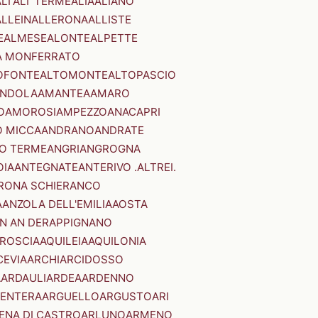
LI'
ALI' TERME
ALIA
ALIANO
ALLEIN
ALLERONA
ALLISTE
E
ALMESE
ALONTE
ALPETTE
A MONFERRATO
OFONTE
ALTOMONTE
ALTOPASCIO
NDOLA
AMANTEA
AMARO
O
AMOROSI
AMPEZZO
ANACAPRI
 MICCA
ANDRANO
ANDRATE
O TERME
ANGRI
ANGROGNA
OIA
ANTEGNATE
ANTERIVO .ALTREI.
RONA SCHIERANCO
A
ANZOLA DELL'EMILIA
AOSTA
N AN DER
APPIGNANO
RROSCIA
AQUILEIA
AQUILONIA
CEVIA
ARCHI
ARCIDOSSO
A
ARDAULI
ARDEA
ARDENNO
ENTERA
ARGUELLO
ARGUSTO
ARI
ENA DI CASTRO
ARLUNO
ARMENO