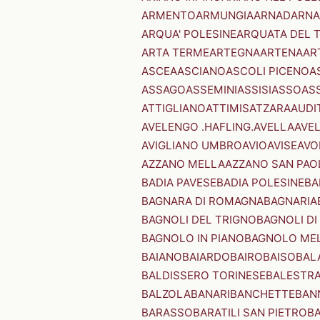
ARMENTO
ARMUNGIA
ARNAD
ARNA
ARQUA' POLESINE
ARQUATA DEL 
ARTA TERME
ARTEGNA
ARTENA
AR
ASCEA
ASCIANO
ASCOLI PICENO
A
ASSAGO
ASSEMINI
ASSISI
ASSO
AS
ATTIGLIANO
ATTIMIS
ATZARA
AUDI
AVELENGO .HAFLING.
AVELLA
AVE
AVIGLIANO UMBRO
AVIO
AVISE
AVO
AZZANO MELLA
AZZANO SAN PAO
BADIA PAVESE
BADIA POLESINE
BA
BAGNARA DI ROMAGNA
BAGNARIA
BAGNOLI DEL TRIGNO
BAGNOLI DI
BAGNOLO IN PIANO
BAGNOLO ME
BAIANO
BAIARDO
BAIRO
BAISO
BAL
BALDISSERO TORINESE
BALESTR
BALZOLA
BANARI
BANCHETTE
BAN
BARASSO
BARATILI SAN PIETRO
B