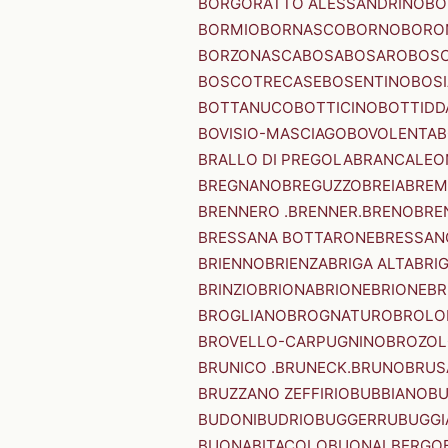
BORGORATTO ALESSANDRINO
BO
BORMIO
BORNASCO
BORNO
BORO
BORZONASCA
BOSA
BOSARO
BOSC
BOSCOTRECASE
BOSENTINO
BOSI
BOTTANUCO
BOTTICINO
BOTTIDD
BOVISIO-MASCIAGO
BOVOLENTA
B
BRALLO DI PREGOLA
BRANCALEO
BREGNANO
BREGUZZO
BREIA
BREM
BRENNERO .BRENNER.
BRENO
BRE
BRESSANA BOTTARONE
BRESSANO
BRIENNO
BRIENZA
BRIGA ALTA
BRI
BRINZIO
BRIONA
BRIONE
BRIONE
BR
BROGLIANO
BROGNATURO
BROLO
BROVELLO-CARPUGNINO
BROZO
BRUNICO .BRUNECK.
BRUNO
BRUS
BRUZZANO ZEFFIRIO
BUBBIANO
BU
BUDONI
BUDRIO
BUGGERRU
BUGGI
BUONABITACOLO
BUONALBERGO