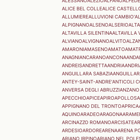
ALESSANO
ALEZIO
ALFANO
ALFED
ALICE BEL COLLE
ALICE CASTELL
ALLUMIERE
ALLUVIONI CAMBIO'
A
ALPIGNANO
ALSENO
ALSERIO
ALT
ALTAVILLA SILENTINA
ALTAVILLA 
ALVIANO
ALVIGNANO
ALVITO
ALZA
AMARONI
AMASENO
AMATO
AMAT
ANAGNI
ANCARANO
ANCONA
ANDA
ANDREIS
ANDRETTA
ANDRIA
ANDRI
ANGUILLARA SABAZIA
ANGUILLAR
ANTEY-SAINT-ANDRE'
ANTICOLI 
ANVERSA DEGLI ABRUZZI
ANZANO
APECCHIO
APICE
APIRO
APOLLOSA
APPIGNANO DEL TRONTO
APRICA
AQUINO
ARADEO
ARAGONA
ARAME
ARCINAZZO ROMANO
ARCISATE
A
ARDESIO
ARDORE
ARENA
ARENA P
ARIANO IRPINO
ARIANO NEL POLE