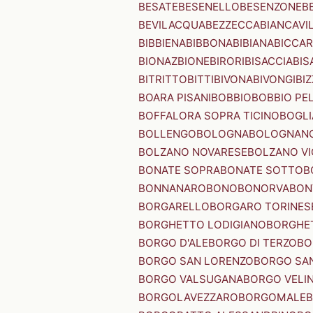
BESATE
BESENELLO
BESENZONE
B
BEVILACQUA
BEZZECCA
BIANCAVI
BIBBIENA
BIBBONA
BIBIANA
BICCAR
BIONAZ
BIONE
BIRORI
BISACCIA
BIS
BITRITTO
BITTI
BIVONA
BIVONGI
BI
BOARA PISANI
BOBBIO
BOBBIO PEL
BOFFALORA SOPRA TICINO
BOGL
BOLLENGO
BOLOGNA
BOLOGNAN
BOLZANO NOVARESE
BOLZANO VI
BONATE SOPRA
BONATE SOTTO
B
BONNANARO
BONO
BONORVA
BON
BORGARELLO
BORGARO TORINES
BORGHETTO LODIGIANO
BORGHET
BORGO D'ALE
BORGO DI TERZO
BO
BORGO SAN LORENZO
BORGO SA
BORGO VALSUGANA
BORGO VELI
BORGOLAVEZZARO
BORGOMALE