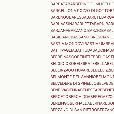
BARBATA
BARBERINO DI MUGELL
BARCELLONA POZZO DI GOTTO
B
BARENGO
BARESSA
BARETE
BARG
BARLASSINA
BARLETTA
BARNI
BAR
BARZANA
BARZANO'
BARZIO
BASAL
BASILIANO
BASSANO BRESCIANO
BASTIA MONDOVI'
BASTIA UMBRA
BATTIPAGLIA
BATTUDA
BAUCINA
B
BEE
BEINASCO
BEINETTE
BELCAST
BELGIOIOSO
BELGIRATE
BELLA
BEL
BELLINZAGO NOVARESE
BELLIZZI
B
BELMONTE DEL SANNIO
BELMONT
BELVEDERE DI SPINELLO
BELVEDE
BENE VAGIENNA
BENESTARE
BENE
BERCETO
BERCHIDDA
BEREGAZZO 
BERLINGO
BERNALDA
BERNAREGG
BERZANO DI SAN PIETRO
BERZANO