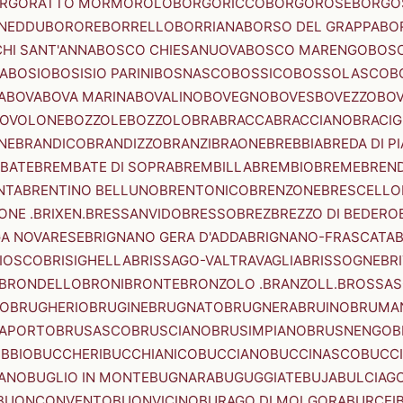
RGORATTO MORMOROLO
BORGORICCO
BORGOROSE
BORGO
NEDDU
BORORE
BORRELLO
BORRIANA
BORSO DEL GRAPPA
BO
HI SANT'ANNA
BOSCO CHIESANUOVA
BOSCO MARENGO
BOS
A
BOSIO
BOSISIO PARINI
BOSNASCO
BOSSICO
BOSSOLASCO
B
A
BOVA
BOVA MARINA
BOVALINO
BOVEGNO
BOVES
BOVEZZO
BOV
OVOLONE
BOZZOLE
BOZZOLO
BRA
BRACCA
BRACCIANO
BRACIG
NE
BRANDICO
BRANDIZZO
BRANZI
BRAONE
BREBBIA
BREDA DI P
BATE
BREMBATE DI SOPRA
BREMBILLA
BREMBIO
BREME
BREN
NTA
BRENTINO BELLUNO
BRENTONICO
BRENZONE
BRESCELLO
NE .BRIXEN.
BRESSANVIDO
BRESSO
BREZ
BREZZO DI BEDERO
GA NOVARESE
BRIGNANO GERA D'ADDA
BRIGNANO-FRASCATA
B
IOSCO
BRISIGHELLA
BRISSAGO-VALTRAVAGLIA
BRISSOGNE
BR
BRONDELLO
BRONI
BRONTE
BRONZOLO .BRANZOLL.
BROSSA
LO
BRUGHERIO
BRUGINE
BRUGNATO
BRUGNERA
BRUINO
BRUMA
APORTO
BRUSASCO
BRUSCIANO
BRUSIMPIANO
BRUSNENGO
B
BBIO
BUCCHERI
BUCCHIANICO
BUCCIANO
BUCCINASCO
BUCC
ANO
BUGLIO IN MONTE
BUGNARA
BUGUGGIATE
BUJA
BULCIAG
BUONCONVENTO
BUONVICINO
BURAGO DI MOLGORA
BURCEI