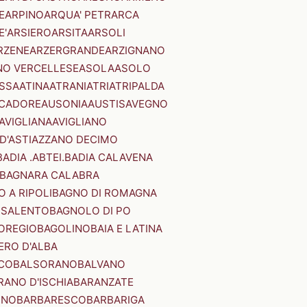
E
ARPINO
ARQUA' PETRARCA
E'
ARSIERO
ARSITA
ARSOLI
RZENE
ARZERGRANDE
ARZIGNANO
NO VERCELLESE
ASOLA
ASOLO
SSA
ATINA
ATRANI
ATRI
ATRIPALDA
 CADORE
AUSONIA
AUSTIS
AVEGNO
AVIGLIANA
AVIGLIANO
D'ASTI
AZZANO DECIMO
BADIA .ABTEI.
BADIA CALAVENA
BAGNARA CALABRA
 A RIPOLI
BAGNO DI ROMAGNA
 SALENTO
BAGNOLO DI PO
OREGIO
BAGOLINO
BAIA E LATINA
ERO D'ALBA
CO
BALSORANO
BALVANO
RANO D'ISCHIA
BARANZATE
INO
BARBARESCO
BARBARIGA