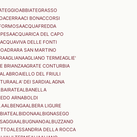
ATEGGIO
ABBIATEGRASSO
O
ACERRA
ACI BONACCORSI
FORMOSA
ACQUAFREDDA
PESA
ACQUARICA DEL CAPO
ACQUAVIVA DELLE FONTI
NO
ADRARA SAN MARTINO
RA
AGLIANA
AGLIANO TERME
AGLIE'
E BRIANZA
AGRATE CONTURBIA
CALABRO
AIELLO DEL FRIULI
STURA
ALA' DEI SARDI
ALAGNA
LBAIRATE
ALBANELLA
EDO ARNABOLDI
LA
ALBENGA
ALBERA LIGURE
BIATE
ALBIDONA
ALBIGNASEGO
SAGGIA
ALBUGNANO
ALBUZZANO
ETTO
ALESSANDRIA DELLA ROCCA