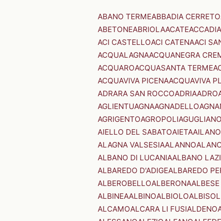
ABANO TERME
ABBADIA CERRETO
ABETONE
ABRIOLA
ACATE
ACCADI
ACI CASTELLO
ACI CATENA
ACI SA
ACQUALAGNA
ACQUANEGRA CRE
ACQUARO
ACQUASANTA TERME
A
ACQUAVIVA PICENA
ACQUAVIVA P
ADRARA SAN ROCCO
ADRIA
ADRO
AGLIENTU
AGNA
AGNADELLO
AGNA
AGRIGENTO
AGROPOLI
AGUGLIAN
AIELLO DEL SABATO
AIETA
AILANO
ALAGNA VALSESIA
ALANNO
ALANO
ALBANO DI LUCANIA
ALBANO LAZ
ALBAREDO D'ADIGE
ALBAREDO PE
ALBEROBELLO
ALBERONA
ALBESE
ALBINEA
ALBINO
ALBIOLO
ALBISOL
ALCAMO
ALCARA LI FUSI
ALDENO