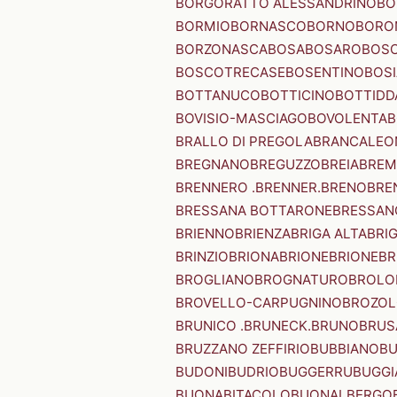
BORGORATTO ALESSANDRINO
BO
BORMIO
BORNASCO
BORNO
BORO
BORZONASCA
BOSA
BOSARO
BOSC
BOSCOTRECASE
BOSENTINO
BOSI
BOTTANUCO
BOTTICINO
BOTTIDD
BOVISIO-MASCIAGO
BOVOLENTA
B
BRALLO DI PREGOLA
BRANCALEO
BREGNANO
BREGUZZO
BREIA
BREM
BRENNERO .BRENNER.
BRENO
BRE
BRESSANA BOTTARONE
BRESSANO
BRIENNO
BRIENZA
BRIGA ALTA
BRI
BRINZIO
BRIONA
BRIONE
BRIONE
BR
BROGLIANO
BROGNATURO
BROLO
BROVELLO-CARPUGNINO
BROZO
BRUNICO .BRUNECK.
BRUNO
BRUS
BRUZZANO ZEFFIRIO
BUBBIANO
BU
BUDONI
BUDRIO
BUGGERRU
BUGGI
BUONABITACOLO
BUONALBERGO