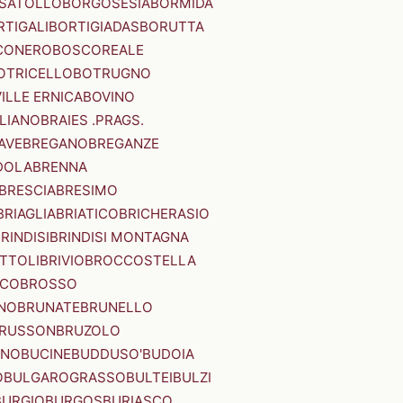
SATOLLO
BORGOSESIA
BORMIDA
RTIGALI
BORTIGIADAS
BORUTTA
CONERO
BOSCOREALE
OTRICELLO
BOTRUGNO
ILLE ERNICA
BOVINO
LIANO
BRAIES .PRAGS.
IAVE
BREGANO
BREGANZE
DOLA
BRENNA
BRESCIA
BRESIMO
BRIAGLIA
BRIATICO
BRICHERASIO
RINDISI
BRINDISI MONTAGNA
ITTOLI
BRIVIO
BROCCOSTELLA
SCO
BROSSO
NO
BRUNATE
BRUNELLO
RUSSON
BRUZOLO
INO
BUCINE
BUDDUSO'
BUDOIA
O
BULGAROGRASSO
BULTEI
BULZI
BURGIO
BURGOS
BURIASCO