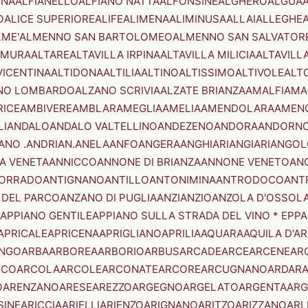
ENA
ALFIANELLO
ALFIANO NATTA
ALFONSINE
ALGHERO
ALGUA
A
O
ALICE SUPERIORE
ALIFE
ALIMENA
ALIMINUSA
ALLAI
ALLEGHE
LME'
ALMENNO SAN BARTOLOMEO
ALMENNO SAN SALVATOR
AMURA
ALTARE
ALTAVILLA IRPINA
ALTAVILLA MILICIA
ALTAVILL
VICENTINA
ALTIDONA
ALTILIA
ALTINO
ALTISSIMO
ALTIVOLE
ALT
NO LOMBARDO
ALZANO SCRIVIA
ALZATE BRIANZA
AMALFI
AMA
RICE
AMBIVERE
AMBLAR
AMEGLIA
AMELIA
AMENDOLARA
AMEN
LI
ANDALO
ANDALO VALTELLINO
ANDEZENO
ANDORA
ANDORNO
ANO .ANDRIAN.
ANELA
ANFO
ANGERA
ANGHIARI
ANGIARI
ANGOL
A VENETA
ANNICCO
ANNONE DI BRIANZA
ANNONE VENETO
AN
CORRADO
ANTIGNANO
ANTILLO
ANTONIMINA
ANTRODOCO
ANT
 DEL PARCO
ANZANO DI PUGLIA
ANZI
ANZIO
ANZOLA D'OSSOL
APPIANO GENTILE
APPIANO SULLA STRADA DEL VINO * EPPA
APRICALE
APRICENA
APRIGLIANO
APRILIA
AQUARA
AQUILA D'A
NGO
ARBA
ARBOREA
ARBORIO
ARBUS
ARCADE
ARCE
ARCENE
AR
RCO
ARCOLA
ARCOLE
ARCONATE
ARCORE
ARCUGNANO
ARDAR
O
ARENZANO
ARESE
AREZZO
ARGEGNO
ARGELATO
ARGENTA
ARG
SINE
ARICCIA
ARIELLI
ARIENZO
ARIGNANO
ARITZO
ARIZZANO
ARL