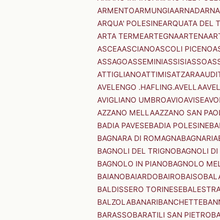
ARMENTO
ARMUNGIA
ARNAD
ARNA
ARQUA' POLESINE
ARQUATA DEL 
ARTA TERME
ARTEGNA
ARTENA
AR
ASCEA
ASCIANO
ASCOLI PICENO
A
ASSAGO
ASSEMINI
ASSISI
ASSO
AS
ATTIGLIANO
ATTIMIS
ATZARA
AUDI
AVELENGO .HAFLING.
AVELLA
AVE
AVIGLIANO UMBRO
AVIO
AVISE
AVO
AZZANO MELLA
AZZANO SAN PAO
BADIA PAVESE
BADIA POLESINE
BA
BAGNARA DI ROMAGNA
BAGNARIA
BAGNOLI DEL TRIGNO
BAGNOLI DI
BAGNOLO IN PIANO
BAGNOLO ME
BAIANO
BAIARDO
BAIRO
BAISO
BAL
BALDISSERO TORINESE
BALESTR
BALZOLA
BANARI
BANCHETTE
BAN
BARASSO
BARATILI SAN PIETRO
B