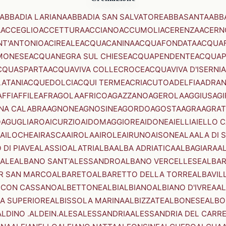
ABBADIA LARIANA
ABBADIA SAN SALVATORE
ABBASANTA
ABB
A
ACCEGLIO
ACCETTURA
ACCIANO
ACCUMOLI
ACERENZA
ACERN
NT'ANTONIO
ACIREALE
ACQUACANINA
ACQUAFONDATA
ACQUA
MONESE
ACQUANEGRA SUL CHIESE
ACQUAPENDENTE
ACQUAP
CQUASPARTA
ACQUAVIVA COLLECROCE
ACQUAVIVA D'ISERNIA
LATANI
ACQUEDOLCI
ACQUI TERME
ACRI
ACUTO
ADELFIA
ADRA
AFFI
AFFILE
AFRAGOLA
AFRICO
AGAZZANO
AGEROLA
AGGIUS
AGI
NA CALABRA
AGNONE
AGNOSINE
AGORDO
AGOSTA
AGRA
AGRAT
O
AGUGLIARO
AICURZIO
AIDOMAGGIORE
AIDONE
AIELLI
AIELLO 
AILOCHE
AIRASCA
AIROLA
AIROLE
AIRUNO
AISONE
ALA
ALA DI 
 DI PIAVE
ALASSIO
ALATRI
ALBA
ALBA ADRIATICA
ALBAGIARA
A
IALE
ALBANO SANT'ALESSANDRO
ALBANO VERCELLESE
ALBAR
R SAN MARCO
ALBARETO
ALBARETTO DELLA TORRE
ALBAVIL
 CON CASSANO
ALBETTONE
ALBI
ALBIANO
ALBIANO D'IVREA
AL
A SUPERIORE
ALBISSOLA MARINA
ALBIZZATE
ALBONESE
ALBO
ALDINO .ALDEIN.
ALES
ALESSANDRIA
ALESSANDRIA DEL CARR