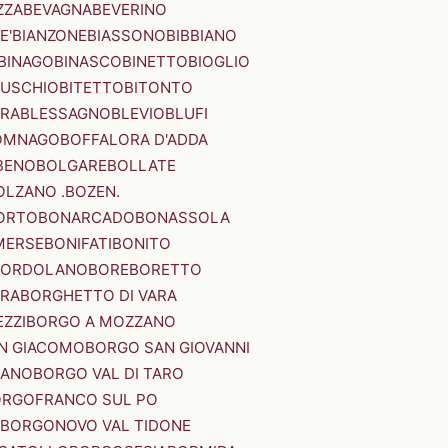
ZZA
BEVAGNA
BEVERINO
E'
BIANZONE
BIASSONO
BIBBIANO
BINAGO
BINASCO
BINETTO
BIOGLIO
SUSCHIO
BITETTO
BITONTO
ERA
BLESSAGNO
BLEVIO
BLUFI
OMNAGO
BOFFALORA D'ADDA
BENO
BOLGARE
BOLLATE
OLZANO .BOZEN.
ORTO
BONARCADO
BONASSOLA
MERSE
BONIFATI
BONITO
BORDOLANO
BORE
BORETTO
ERA
BORGHETTO DI VARA
ZZI
BORGO A MOZZANO
N GIACOMO
BORGO SAN GIOVANNI
NANO
BORGO VAL DI TARO
RGOFRANCO SUL PO
BORGONOVO VAL TIDONE