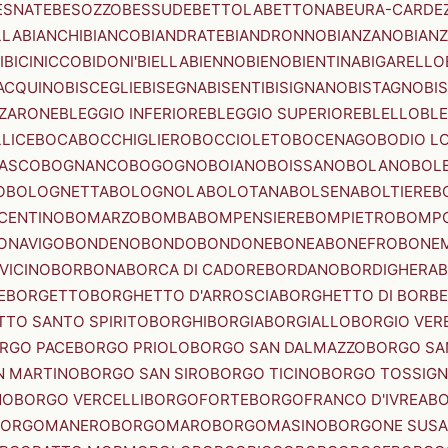
ESNATE
BESOZZO
BESSUDE
BETTOLA
BETTONA
BEURA-CARDE
LLA
BIANCHI
BIANCO
BIANDRATE
BIANDRONNO
BIANZANO
BIANZ
I
BICINICCO
BIDONI'
BIELLA
BIENNO
BIENO
BIENTINA
BIGARELLO
ACQUINO
BISCEGLIE
BISEGNA
BISENTI
BISIGNANO
BISTAGNO
BI
ZZARONE
BLEGGIO INFERIORE
BLEGGIO SUPERIORE
BLELLO
BL
LICE
BOCA
BOCCHIGLIERO
BOCCIOLETO
BOCENAGO
BODIO L
IASCO
BOGNANCO
BOGOGNO
BOIANO
BOISSANO
BOLANO
BOL
O
BOLOGNETTA
BOLOGNOLA
BOLOTANA
BOLSENA
BOLTIERE
B
CENTINO
BOMARZO
BOMBA
BOMPENSIERE
BOMPIETRO
BOMP
ONAVIGO
BONDENO
BONDO
BONDONE
BONEA
BONEFRO
BONE
VICINO
BORBONA
BORCA DI CADORE
BORDANO
BORDIGHERA
E
BORGETTO
BORGHETTO D'ARROSCIA
BORGHETTO DI BORB
TO SANTO SPIRITO
BORGHI
BORGIA
BORGIALLO
BORGIO VERE
RGO PACE
BORGO PRIOLO
BORGO SAN DALMAZZO
BORGO SA
N MARTINO
BORGO SAN SIRO
BORGO TICINO
BORGO TOSSIG
NO
BORGO VERCELLI
BORGOFORTE
BORGOFRANCO D'IVREA
BO
BORGOMANERO
BORGOMARO
BORGOMASINO
BORGONE SUSA