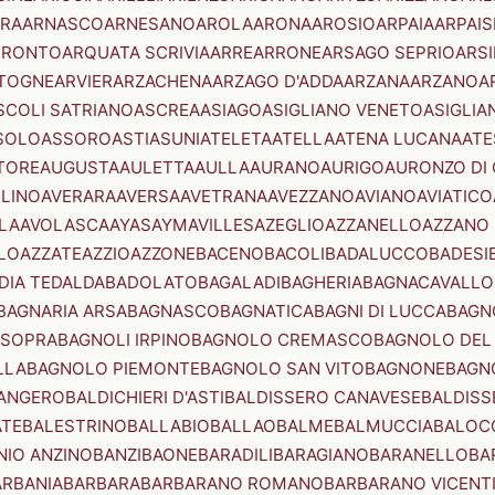
RA
ARNASCO
ARNESANO
AROLA
ARONA
AROSIO
ARPAIA
ARPAIS
TRONTO
ARQUATA SCRIVIA
ARRE
ARRONE
ARSAGO SEPRIO
ARSI
TOGNE
ARVIER
ARZACHENA
ARZAGO D'ADDA
ARZANA
ARZANO
A
SCOLI SATRIANO
ASCREA
ASIAGO
ASIGLIANO VENETO
ASIGLIA
SOLO
ASSORO
ASTI
ASUNI
ATELETA
ATELLA
ATENA LUCANA
ATE
TORE
AUGUSTA
AULETTA
AULLA
AURANO
AURIGO
AURONZO DI
LLINO
AVERARA
AVERSA
AVETRANA
AVEZZANO
AVIANO
AVIATICO
LA
AVOLASCA
AYAS
AYMAVILLES
AZEGLIO
AZZANELLO
AZZANO 
LO
AZZATE
AZZIO
AZZONE
BACENO
BACOLI
BADALUCCO
BADESI
DIA TEDALDA
BADOLATO
BAGALADI
BAGHERIA
BAGNACAVALLO
BAGNARIA ARSA
BAGNASCO
BAGNATICA
BAGNI DI LUCCA
BAGNO
 SOPRA
BAGNOLI IRPINO
BAGNOLO CREMASCO
BAGNOLO DEL
LLA
BAGNOLO PIEMONTE
BAGNOLO SAN VITO
BAGNONE
BAGN
ANGERO
BALDICHIERI D'ASTI
BALDISSERO CANAVESE
BALDISS
ATE
BALESTRINO
BALLABIO
BALLAO
BALME
BALMUCCIA
BALOC
NIO ANZINO
BANZI
BAONE
BARADILI
BARAGIANO
BARANELLO
BA
ARBANIA
BARBARA
BARBARANO ROMANO
BARBARANO VICENT