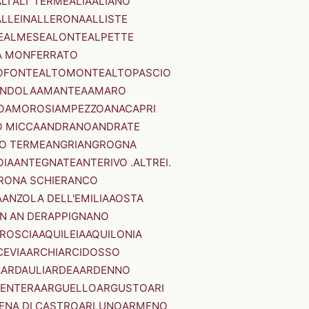
LI'
ALI' TERME
ALIA
ALIANO
ALLEIN
ALLERONA
ALLISTE
E
ALMESE
ALONTE
ALPETTE
A MONFERRATO
OFONTE
ALTOMONTE
ALTOPASCIO
NDOLA
AMANTEA
AMARO
O
AMOROSI
AMPEZZO
ANACAPRI
 MICCA
ANDRANO
ANDRATE
O TERME
ANGRI
ANGROGNA
OIA
ANTEGNATE
ANTERIVO .ALTREI.
RONA SCHIERANCO
A
ANZOLA DELL'EMILIA
AOSTA
N AN DER
APPIGNANO
RROSCIA
AQUILEIA
AQUILONIA
CEVIA
ARCHI
ARCIDOSSO
A
ARDAULI
ARDEA
ARDENNO
ENTERA
ARGUELLO
ARGUSTO
ARI
ENA DI CASTRO
ARLUNO
ARMENO