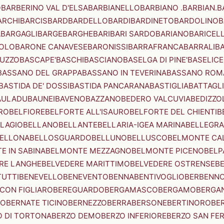
O
BARBERINO VAL D'ELSA
BARBIANELLO
BARBIANO .BARBIAN.
B
ARCHI
BARCIS
BARD
BARDELLO
BARDI
BARDINETO
BARDOLINO
B
A
BARGAGLI
BARGE
BARGHE
BARI
BARI SARDO
BARIANO
BARICEL
OLO
BARONE CANAVESE
BARONISSI
BARRAFRANCA
BARRALI
B
UZZO
BASCAPE'
BASCHI
BASCIANO
BASELGA DI PINE'
BASELICE
BASSANO DEL GRAPPA
BASSANO IN TEVERINA
BASSANO ROM
BASTIDA DE' DOSSI
BASTIDA PANCARANA
BASTIGLIA
BATTAGL
AULADU
BAUNEI
BAVENO
BAZZANO
BEDERO VALCUVIA
BEDIZZO
RO
BELFIORE
BELFORTE ALL'ISAURO
BELFORTE DEL CHIENTI
B
LAGIO
BELLANO
BELLANTE
BELLARIA-IGEA MARINA
BELLEGRA
ELLONA
BELLOSGUARDO
BELLUNO
BELLUSCO
BELMONTE CA
E IN SABINA
BELMONTE MEZZAGNO
BELMONTE PICENO
BELP
RE LANGHE
BELVEDERE MARITTIMO
BELVEDERE OSTRENSE
B
TUTTI
BENEVELLO
BENEVENTO
BENNA
BENTIVOGLIO
BERBENN
CON FIGLIARO
BEREGUARDO
BERGAMASCO
BERGAMO
BERGA
IO
BERNATE TICINO
BERNEZZO
BERRA
BERSONE
BERTINORO
BE
 DI TORTONA
BERZO DEMO
BERZO INFERIORE
BERZO SAN FE