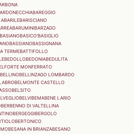
ARBONA
ARDONECCHIA
BAREGGIO
LA
BARILE
BARISCIANO
ARREA
BARUMINI
BARZAGO
BASIANO
BASICO'
BASIGLIO
ANO
BASSIANO
BASSIGNANA
IA TERME
BATTIFOLLO
LE
BEDOLLO
BEDONIA
BEDULITA
ELFORTE MONFERRATO
BELLINO
BELLINZAGO LOMBARDO
LABRO
BELMONTE CASTELLO
ASSO
BELSITO
ELVEGLIO
BELVI
BEMA
BENE LARIO
O
BERBENNO DI VALTELLINA
NTINO
BERGEGGI
BERGOLO
RTIOLO
BERTONICO
RMO
BESANA IN BRIANZA
BESANO