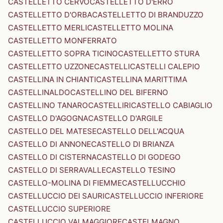
CASTELLETTO CERVO
CASTELLETTO D'ERRO
CASTELLETTO D'ORBA
CASTELLETTO DI BRANDUZZO
CASTELLETTO MERLI
CASTELLETTO MOLINA
CASTELLETTO MONFERRATO
CASTELLETTO SOPRA TICINO
CASTELLETTO STURA
CASTELLETTO UZZONE
CASTELLI
CASTELLI CALEPIO
CASTELLINA IN CHIANTI
CASTELLINA MARITTIMA
CASTELLINALDO
CASTELLINO DEL BIFERNO
CASTELLINO TANARO
CASTELLIRI
CASTELLO CABIAGLIO
CASTELLO D'AGOGNA
CASTELLO D'ARGILE
CASTELLO DEL MATESE
CASTELLO DELL'ACQUA
CASTELLO DI ANNONE
CASTELLO DI BRIANZA
CASTELLO DI CISTERNA
CASTELLO DI GODEGO
CASTELLO DI SERRAVALLE
CASTELLO TESINO
CASTELLO-MOLINA DI FIEMME
CASTELLUCCHIO
CASTELLUCCIO DEI SAURI
CASTELLUCCIO INFERIORE
CASTELLUCCIO SUPERIORE
CASTELLUCCIO VALMAGGIORE
CASTELMAGNO