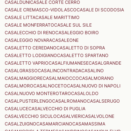
CASALDUNI
CASALE CORTE CERRO
CASALE CREMASCO-VIDOLASCO
CASALE DI SCODOSIA
CASALE LITTA
CASALE MARITTIMO
CASALE MONFERRATO
CASALE SUL SILE
CASALECCHIO DI RENO
CASALEGGIO BOIRO
CASALEGGIO NOVARA
CASALEONE
CASALETTO CEREDANO
CASALETTO DI SOPRA
CASALETTO LODIGIANO
CASALETTO SPARTANO
CASALETTO VAPRIO
CASALFIUMANESE
CASALGRANDE
CASALGRASSO
CASALINCONTRADA
CASALINO
CASALMAGGIORE
CASALMAIOCCO
CASALMORANO
CASALMORO
CASALNOCETO
CASALNUOVO DI NAPOLI
CASALNUOVO MONTEROTARO
CASALOLDO
CASALPUSTERLENGO
CASALROMANO
CASALSERUGO
CASALUCE
CASALVECCHIO DI PUGLIA
CASALVECCHIO SICULO
CASALVIERI
CASALVOLONE
CASALZUIGNO
CASAMARCIANO
CASAMASSIMA