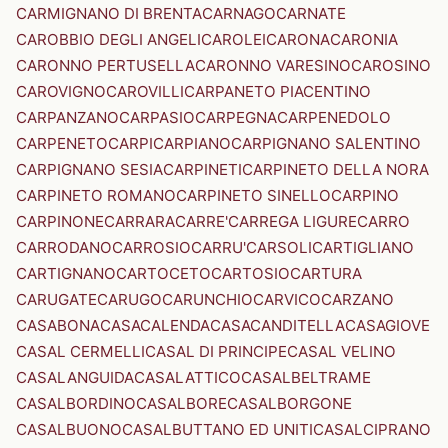
CARMIGNANO DI BRENTA
CARNAGO
CARNATE
CAROBBIO DEGLI ANGELI
CAROLEI
CARONA
CARONIA
CARONNO PERTUSELLA
CARONNO VARESINO
CAROSINO
CAROVIGNO
CAROVILLI
CARPANETO PIACENTINO
CARPANZANO
CARPASIO
CARPEGNA
CARPENEDOLO
CARPENETO
CARPI
CARPIANO
CARPIGNANO SALENTINO
CARPIGNANO SESIA
CARPINETI
CARPINETO DELLA NORA
CARPINETO ROMANO
CARPINETO SINELLO
CARPINO
CARPINONE
CARRARA
CARRE'
CARREGA LIGURE
CARRO
CARRODANO
CARROSIO
CARRU'
CARSOLI
CARTIGLIANO
CARTIGNANO
CARTOCETO
CARTOSIO
CARTURA
CARUGATE
CARUGO
CARUNCHIO
CARVICO
CARZANO
CASABONA
CASACALENDA
CASACANDITELLA
CASAGIOVE
CASAL CERMELLI
CASAL DI PRINCIPE
CASAL VELINO
CASALANGUIDA
CASALATTICO
CASALBELTRAME
CASALBORDINO
CASALBORE
CASALBORGONE
CASALBUONO
CASALBUTTANO ED UNITI
CASALCIPRANO