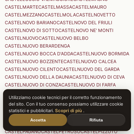
CASTELMARTE
CASTELMASSA
CASTELMAURO
CASTELMEZZANO
CASTELMOLA
CASTELNOVETTO
CASTELNOVO BARIANO
CASTELNOVO DEL FRIULI
CASTELNOVO DI SOTTO
CASTELNOVO NE' MONTI
CASTELNUOVO
CASTELNUOVO BELBO
CASTELNUOVO BERARDENGA
CASTELNUOVO BOCCA D'ADDA
CASTELNUOVO BORMIDA
CASTELNUOVO BOZZENTE
CASTELNUOVO CALCEA
CASTELNUOVO CILENTO
CASTELNUOVO DEL GARDA
CASTELNUOVO DELLA DAUNIA
CASTELNUOVO DI CEVA
CASTELNUOVO DI CONZA
CASTELNUOVO DI FARFA
CASTELNUOVO DI GARFAGNANA
Utilizziamo cookie tecnici per il corretto funzionamento
CASTELNUOVO DI PORTO
CASTELNUOVO DON BOSCO
del sito. Con il tuo consenso possiamo utilizzare cookie
CASTELNUOVO MAGRA
CASTELNUOVO NIGRA
statistici e pubblicitari.
Scopri di più
.
CASTELNUOVO PARANO
CASTELNUOVO RANGONE
Accetta
Rifiuta
CASTELNUOVO SCRIVIA
CASTELNUOVO VAL DI CECINA
CASTELPAGANO
CASTELPETROSO
CASTELPIZZUTO