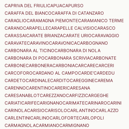
CAPRIVA DEL FRIULI
CAPUA
CAPURSO
CARAFFA DEL BIANCO
CARAFFA DI CATANZARO
CARAGLIO
CARAMAGNA PIEMONTE
CARAMANICO TERME
CARANO
CARAPELLE
CARAPELLE CALVISIO
CARASCO
CARASSAI
CARATE BRIANZA
CARATE URIO
CARAVAGGIO
CARAVATE
CARAVINO
CARAVONICA
CARBOGNANO
CARBONARA AL TICINO
CARBONARA DI NOLA
CARBONARA DI PO
CARBONARA SCRIVIA
CARBONATE
CARBONE
CARBONERA
CARBONIA
CARCARE
CARCERI
CARCOFORO
CARDANO AL CAMPO
CARDE'
CARDEDU
CARDETO
CARDINALE
CARDITO
CAREGGINE
CAREMA
CARENNO
CARENTINO
CARERI
CARESANA
CARESANABLOT
CAREZZANO
CARFIZZI
CARGEGHE
CARIATI
CARIFE
CARIGNANO
CARIMATE
CARINARO
CARINI
CARINOLA
CARISIO
CARISOLO
CARLANTINO
CARLAZZO
CARLENTINI
CARLINO
CARLOFORTE
CARLOPOLI
CARMAGNOLA
CARMIANO
CARMIGNANO