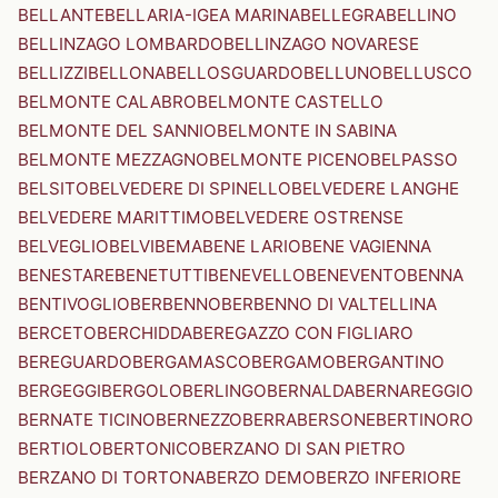
BELLANTE
BELLARIA-IGEA MARINA
BELLEGRA
BELLINO
BELLINZAGO LOMBARDO
BELLINZAGO NOVARESE
BELLIZZI
BELLONA
BELLOSGUARDO
BELLUNO
BELLUSCO
BELMONTE CALABRO
BELMONTE CASTELLO
BELMONTE DEL SANNIO
BELMONTE IN SABINA
BELMONTE MEZZAGNO
BELMONTE PICENO
BELPASSO
BELSITO
BELVEDERE DI SPINELLO
BELVEDERE LANGHE
BELVEDERE MARITTIMO
BELVEDERE OSTRENSE
BELVEGLIO
BELVI
BEMA
BENE LARIO
BENE VAGIENNA
BENESTARE
BENETUTTI
BENEVELLO
BENEVENTO
BENNA
BENTIVOGLIO
BERBENNO
BERBENNO DI VALTELLINA
BERCETO
BERCHIDDA
BEREGAZZO CON FIGLIARO
BEREGUARDO
BERGAMASCO
BERGAMO
BERGANTINO
BERGEGGI
BERGOLO
BERLINGO
BERNALDA
BERNAREGGIO
BERNATE TICINO
BERNEZZO
BERRA
BERSONE
BERTINORO
BERTIOLO
BERTONICO
BERZANO DI SAN PIETRO
BERZANO DI TORTONA
BERZO DEMO
BERZO INFERIORE