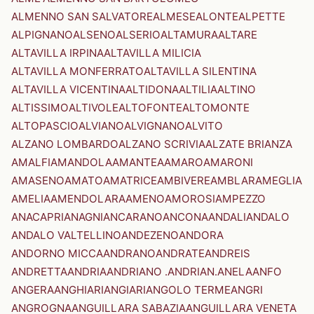
ALMENNO SAN SALVATORE
ALMESE
ALONTE
ALPETTE
ALPIGNANO
ALSENO
ALSERIO
ALTAMURA
ALTARE
ALTAVILLA IRPINA
ALTAVILLA MILICIA
ALTAVILLA MONFERRATO
ALTAVILLA SILENTINA
ALTAVILLA VICENTINA
ALTIDONA
ALTILIA
ALTINO
ALTISSIMO
ALTIVOLE
ALTOFONTE
ALTOMONTE
ALTOPASCIO
ALVIANO
ALVIGNANO
ALVITO
ALZANO LOMBARDO
ALZANO SCRIVIA
ALZATE BRIANZA
AMALFI
AMANDOLA
AMANTEA
AMARO
AMARONI
AMASENO
AMATO
AMATRICE
AMBIVERE
AMBLAR
AMEGLIA
AMELIA
AMENDOLARA
AMENO
AMOROSI
AMPEZZO
ANACAPRI
ANAGNI
ANCARANO
ANCONA
ANDALI
ANDALO
ANDALO VALTELLINO
ANDEZENO
ANDORA
ANDORNO MICCA
ANDRANO
ANDRATE
ANDREIS
ANDRETTA
ANDRIA
ANDRIANO .ANDRIAN.
ANELA
ANFO
ANGERA
ANGHIARI
ANGIARI
ANGOLO TERME
ANGRI
ANGROGNA
ANGUILLARA SABAZIA
ANGUILLARA VENETA