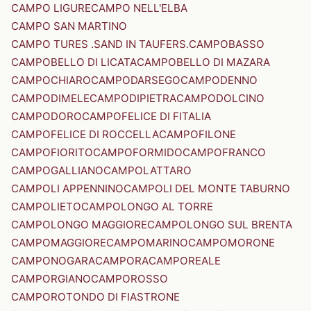
CAMPO LIGURE
CAMPO NELL'ELBA
CAMPO SAN MARTINO
CAMPO TURES .SAND IN TAUFERS.
CAMPOBASSO
CAMPOBELLO DI LICATA
CAMPOBELLO DI MAZARA
CAMPOCHIARO
CAMPODARSEGO
CAMPODENNO
CAMPODIMELE
CAMPODIPIETRA
CAMPODOLCINO
CAMPODORO
CAMPOFELICE DI FITALIA
CAMPOFELICE DI ROCCELLA
CAMPOFILONE
CAMPOFIORITO
CAMPOFORMIDO
CAMPOFRANCO
CAMPOGALLIANO
CAMPOLATTARO
CAMPOLI APPENNINO
CAMPOLI DEL MONTE TABURNO
CAMPOLIETO
CAMPOLONGO AL TORRE
CAMPOLONGO MAGGIORE
CAMPOLONGO SUL BRENTA
CAMPOMAGGIORE
CAMPOMARINO
CAMPOMORONE
CAMPONOGARA
CAMPORA
CAMPOREALE
CAMPORGIANO
CAMPOROSSO
CAMPOROTONDO DI FIASTRONE