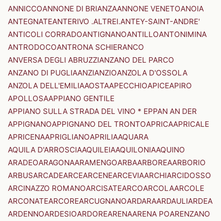
ANNICCO
ANNONE DI BRIANZA
ANNONE VENETO
ANOIA
ANTEGNATE
ANTERIVO .ALTREI.
ANTEY-SAINT-ANDRE'
ANTICOLI CORRADO
ANTIGNANO
ANTILLO
ANTONIMINA
ANTRODOCO
ANTRONA SCHIERANCO
ANVERSA DEGLI ABRUZZI
ANZANO DEL PARCO
ANZANO DI PUGLIA
ANZI
ANZIO
ANZOLA D'OSSOLA
ANZOLA DELL'EMILIA
AOSTA
APECCHIO
APICE
APIRO
APOLLOSA
APPIANO GENTILE
APPIANO SULLA STRADA DEL VINO * EPPAN AN DER
APPIGNANO
APPIGNANO DEL TRONTO
APRICA
APRICALE
APRICENA
APRIGLIANO
APRILIA
AQUARA
AQUILA D'ARROSCIA
AQUILEIA
AQUILONIA
AQUINO
ARADEO
ARAGONA
ARAMENGO
ARBA
ARBOREA
ARBORIO
ARBUS
ARCADE
ARCE
ARCENE
ARCEVIA
ARCHI
ARCIDOSSO
ARCINAZZO ROMANO
ARCISATE
ARCO
ARCOLA
ARCOLE
ARCONATE
ARCORE
ARCUGNANO
ARDARA
ARDAULI
ARDEA
ARDENNO
ARDESIO
ARDORE
ARENA
ARENA PO
ARENZANO