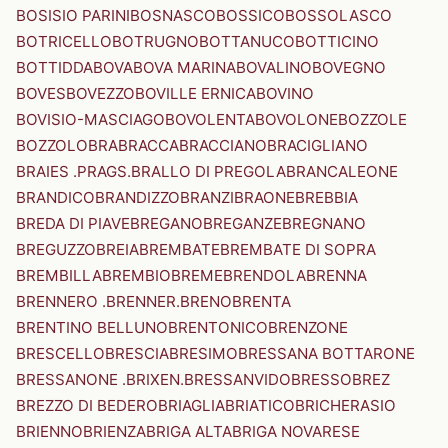
BOSISIO PARINI
BOSNASCO
BOSSICO
BOSSOLASCO
BOTRICELLO
BOTRUGNO
BOTTANUCO
BOTTICINO
BOTTIDDA
BOVA
BOVA MARINA
BOVALINO
BOVEGNO
BOVES
BOVEZZO
BOVILLE ERNICA
BOVINO
BOVISIO-MASCIAGO
BOVOLENTA
BOVOLONE
BOZZOLE
BOZZOLO
BRA
BRACCA
BRACCIANO
BRACIGLIANO
BRAIES .PRAGS.
BRALLO DI PREGOLA
BRANCALEONE
BRANDICO
BRANDIZZO
BRANZI
BRAONE
BREBBIA
BREDA DI PIAVE
BREGANO
BREGANZE
BREGNANO
BREGUZZO
BREIA
BREMBATE
BREMBATE DI SOPRA
BREMBILLA
BREMBIO
BREME
BRENDOLA
BRENNA
BRENNERO .BRENNER.
BRENO
BRENTA
BRENTINO BELLUNO
BRENTONICO
BRENZONE
BRESCELLO
BRESCIA
BRESIMO
BRESSANA BOTTARONE
BRESSANONE .BRIXEN.
BRESSANVIDO
BRESSO
BREZ
BREZZO DI BEDERO
BRIAGLIA
BRIATICO
BRICHERASIO
BRIENNO
BRIENZA
BRIGA ALTA
BRIGA NOVARESE