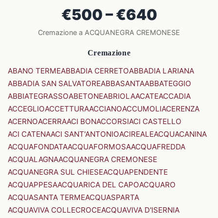
€500 – €640
Cremazione a ACQUANEGRA CREMONESE
Cremazione
ABANO TERME
ABBADIA CERRETO
ABBADIA LARIANA
ABBADIA SAN SALVATORE
ABBASANTA
ABBATEGGIO
ABBIATEGRASSO
ABETONE
ABRIOLA
ACATE
ACCADIA
ACCEGLIO
ACCETTURA
ACCIANO
ACCUMOLI
ACERENZA
ACERNO
ACERRA
ACI BONACCORSI
ACI CASTELLO
ACI CATENA
ACI SANT'ANTONIO
ACIREALE
ACQUACANINA
ACQUAFONDATA
ACQUAFORMOSA
ACQUAFREDDA
ACQUALAGNA
ACQUANEGRA CREMONESE
ACQUANEGRA SUL CHIESE
ACQUAPENDENTE
ACQUAPPESA
ACQUARICA DEL CAPO
ACQUARO
ACQUASANTA TERME
ACQUASPARTA
ACQUAVIVA COLLECROCE
ACQUAVIVA D'ISERNIA