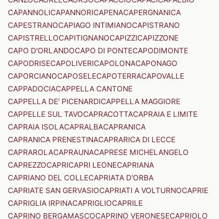
CAPANNOLI
CAPANNORI
CAPENA
CAPERGNANICA
CAPESTRANO
CAPIAGO INTIMIANO
CAPISTRANO
CAPISTRELLO
CAPITIGNANO
CAPIZZI
CAPIZZONE
CAPO D'ORLANDO
CAPO DI PONTE
CAPODIMONTE
CAPODRISE
CAPOLIVERI
CAPOLONA
CAPONAGO
CAPORCIANO
CAPOSELE
CAPOTERRA
CAPOVALLE
CAPPADOCIA
CAPPELLA CANTONE
CAPPELLA DE' PICENARDI
CAPPELLA MAGGIORE
CAPPELLE SUL TAVO
CAPRACOTTA
CAPRAIA E LIMITE
CAPRAIA ISOLA
CAPRALBA
CAPRANICA
CAPRANICA PRENESTINA
CAPRARICA DI LECCE
CAPRAROLA
CAPRAUNA
CAPRESE MICHELANGELO
CAPREZZO
CAPRI
CAPRI LEONE
CAPRIANA
CAPRIANO DEL COLLE
CAPRIATA D'ORBA
CAPRIATE SAN GERVASIO
CAPRIATI A VOLTURNO
CAPRIE
CAPRIGLIA IRPINA
CAPRIGLIO
CAPRILE
CAPRINO BERGAMASCO
CAPRINO VERONESE
CAPRIOLO