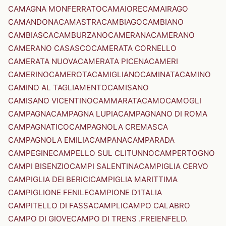
CAMAGNA MONFERRATO
CAMAIORE
CAMAIRAGO
CAMANDONA
CAMASTRA
CAMBIAGO
CAMBIANO
CAMBIASCA
CAMBURZANO
CAMERANA
CAMERANO
CAMERANO CASASCO
CAMERATA CORNELLO
CAMERATA NUOVA
CAMERATA PICENA
CAMERI
CAMERINO
CAMEROTA
CAMIGLIANO
CAMINATA
CAMINO
CAMINO AL TAGLIAMENTO
CAMISANO
CAMISANO VICENTINO
CAMMARATA
CAMO
CAMOGLI
CAMPAGNA
CAMPAGNA LUPIA
CAMPAGNANO DI ROMA
CAMPAGNATICO
CAMPAGNOLA CREMASCA
CAMPAGNOLA EMILIA
CAMPANA
CAMPARADA
CAMPEGINE
CAMPELLO SUL CLITUNNO
CAMPERTOGNO
CAMPI BISENZIO
CAMPI SALENTINA
CAMPIGLIA CERVO
CAMPIGLIA DEI BERICI
CAMPIGLIA MARITTIMA
CAMPIGLIONE FENILE
CAMPIONE D'ITALIA
CAMPITELLO DI FASSA
CAMPLI
CAMPO CALABRO
CAMPO DI GIOVE
CAMPO DI TRENS .FREIENFELD.