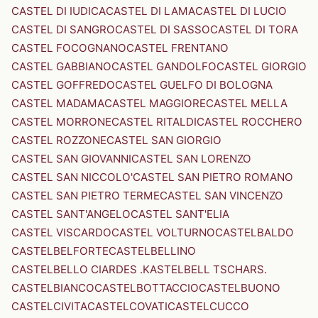
CASTEL DI IUDICA
CASTEL DI LAMA
CASTEL DI LUCIO
CASTEL DI SANGRO
CASTEL DI SASSO
CASTEL DI TORA
CASTEL FOCOGNANO
CASTEL FRENTANO
CASTEL GABBIANO
CASTEL GANDOLFO
CASTEL GIORGIO
CASTEL GOFFREDO
CASTEL GUELFO DI BOLOGNA
CASTEL MADAMA
CASTEL MAGGIORE
CASTEL MELLA
CASTEL MORRONE
CASTEL RITALDI
CASTEL ROCCHERO
CASTEL ROZZONE
CASTEL SAN GIORGIO
CASTEL SAN GIOVANNI
CASTEL SAN LORENZO
CASTEL SAN NICCOLO'
CASTEL SAN PIETRO ROMANO
CASTEL SAN PIETRO TERME
CASTEL SAN VINCENZO
CASTEL SANT'ANGELO
CASTEL SANT'ELIA
CASTEL VISCARDO
CASTEL VOLTURNO
CASTELBALDO
CASTELBELFORTE
CASTELBELLINO
CASTELBELLO CIARDES .KASTELBELL TSCHARS.
CASTELBIANCO
CASTELBOTTACCIO
CASTELBUONO
CASTELCIVITA
CASTELCOVATI
CASTELCUCCO