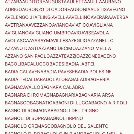
ATZARA
AUDITORE
AUGUSTA
AULETTA
AULLA
AURANO
AURIGO
AURONZO DI CADORE
AUSONIA
AUSTIS
AVEGNO
AVELENGO .HAFLING.
AVELLA
AVELLINO
AVERARA
AVERSA
AVETRANA
AVEZZANO
AVIANO
AVIATICO
AVIGLIANA
AVIGLIANO
AVIGLIANO UMBRO
AVIO
AVISE
AVOLA
AVOLASCA
AYAS
AYMAVILLES
AZEGLIO
AZZANELLO
AZZANO D'ASTI
AZZANO DECIMO
AZZANO MELLA
AZZANO SAN PAOLO
AZZATE
AZZIO
AZZONE
BACENO
BACOLI
BADALUCCO
BADESI
BADIA .ABTEI.
BADIA CALAVENA
BADIA PAVESE
BADIA POLESINE
BADIA TEDALDA
BADOLATO
BAGALADI
BAGHERIA
BAGNACAVALLO
BAGNARA CALABRA
BAGNARA DI ROMAGNA
BAGNARIA
BAGNARIA ARSA
BAGNASCO
BAGNATICA
BAGNI DI LUCCA
BAGNO A RIPOLI
BAGNO DI ROMAGNA
BAGNOLI DEL TRIGNO
BAGNOLI DI SOPRA
BAGNOLI IRPINO
BAGNOLO CREMASCO
BAGNOLO DEL SALENTO
BAGNOLO DI PO
BAGNOLO IN PIANO
BAGNOLO MELLA