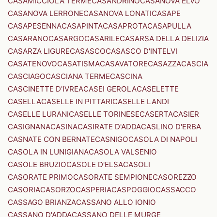
CASAMICCIOLA TERME
CASANDRINO
CASANOVA ELVO
CASANOVA LERRONE
CASANOVA LONATI
CASAPE
CASAPESENNA
CASAPINTA
CASAPROTA
CASAPULLA
CASARANO
CASARGO
CASARILE
CASARSA DELLA DELIZIA
CASARZA LIGURE
CASASCO
CASASCO D'INTELVI
CASATENOVO
CASATISMA
CASAVATORE
CASAZZA
CASCIA
CASCIAGO
CASCIANA TERME
CASCINA
CASCINETTE D'IVREA
CASEI GEROLA
CASELETTE
CASELLA
CASELLE IN PITTARI
CASELLE LANDI
CASELLE LURANI
CASELLE TORINESE
CASERTA
CASIER
CASIGNANA
CASINA
CASIRATE D'ADDA
CASLINO D'ERBA
CASNATE CON BERNATE
CASNIGO
CASOLA DI NAPOLI
CASOLA IN LUNIGIANA
CASOLA VALSENIO
CASOLE BRUZIO
CASOLE D'ELSA
CASOLI
CASORATE PRIMO
CASORATE SEMPIONE
CASOREZZO
CASORIA
CASORZO
CASPERIA
CASPOGGIO
CASSACCO
CASSAGO BRIANZA
CASSANO ALLO IONIO
CASSANO D'ADDA
CASSANO DELLE MURGE