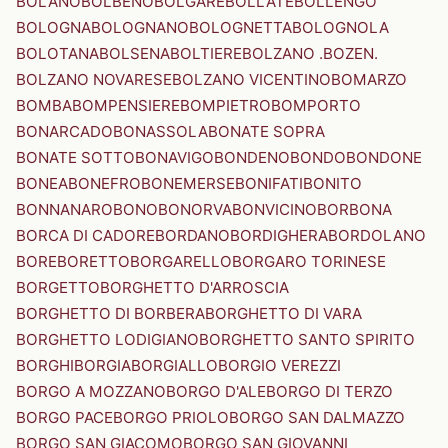
BOLANO
BOLBENO
BOLGARE
BOLLATE
BOLLENGO
BOLOGNA
BOLOGNANO
BOLOGNETTA
BOLOGNOLA
BOLOTANA
BOLSENA
BOLTIERE
BOLZANO .BOZEN.
BOLZANO NOVARESE
BOLZANO VICENTINO
BOMARZO
BOMBA
BOMPENSIERE
BOMPIETRO
BOMPORTO
BONARCADO
BONASSOLA
BONATE SOPRA
BONATE SOTTO
BONAVIGO
BONDENO
BONDO
BONDONE
BONEA
BONEFRO
BONEMERSE
BONIFATI
BONITO
BONNANARO
BONO
BONORVA
BONVICINO
BORBONA
BORCA DI CADORE
BORDANO
BORDIGHERA
BORDOLANO
BORE
BORETTO
BORGARELLO
BORGARO TORINESE
BORGETTO
BORGHETTO D'ARROSCIA
BORGHETTO DI BORBERA
BORGHETTO DI VARA
BORGHETTO LODIGIANO
BORGHETTO SANTO SPIRITO
BORGHI
BORGIA
BORGIALLO
BORGIO VEREZZI
BORGO A MOZZANO
BORGO D'ALE
BORGO DI TERZO
BORGO PACE
BORGO PRIOLO
BORGO SAN DALMAZZO
BORGO SAN GIACOMO
BORGO SAN GIOVANNI