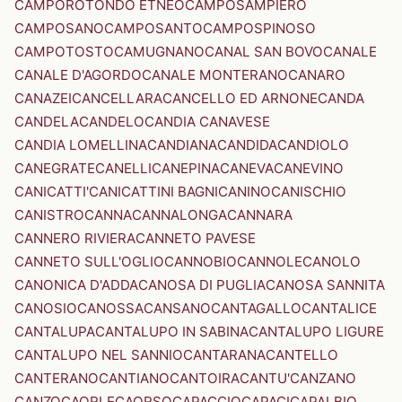
CAMPOROTONDO ETNEO
CAMPOSAMPIERO
CAMPOSANO
CAMPOSANTO
CAMPOSPINOSO
CAMPOTOSTO
CAMUGNANO
CANAL SAN BOVO
CANALE
CANALE D'AGORDO
CANALE MONTERANO
CANARO
CANAZEI
CANCELLARA
CANCELLO ED ARNONE
CANDA
CANDELA
CANDELO
CANDIA CANAVESE
CANDIA LOMELLINA
CANDIANA
CANDIDA
CANDIOLO
CANEGRATE
CANELLI
CANEPINA
CANEVA
CANEVINO
CANICATTI'
CANICATTINI BAGNI
CANINO
CANISCHIO
CANISTRO
CANNA
CANNALONGA
CANNARA
CANNERO RIVIERA
CANNETO PAVESE
CANNETO SULL'OGLIO
CANNOBIO
CANNOLE
CANOLO
CANONICA D'ADDA
CANOSA DI PUGLIA
CANOSA SANNITA
CANOSIO
CANOSSA
CANSANO
CANTAGALLO
CANTALICE
CANTALUPA
CANTALUPO IN SABINA
CANTALUPO LIGURE
CANTALUPO NEL SANNIO
CANTARANA
CANTELLO
CANTERANO
CANTIANO
CANTOIRA
CANTU'
CANZANO
CANZO
CAORLE
CAORSO
CAPACCIO
CAPACI
CAPALBIO