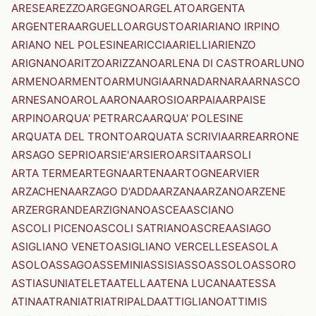
ARESE
AREZZO
ARGEGNO
ARGELATO
ARGENTA
ARGENTERA
ARGUELLO
ARGUSTO
ARI
ARIANO IRPINO
ARIANO NEL POLESINE
ARICCIA
ARIELLI
ARIENZO
ARIGNANO
ARITZO
ARIZZANO
ARLENA DI CASTRO
ARLUNO
ARMENO
ARMENTO
ARMUNGIA
ARNAD
ARNARA
ARNASCO
ARNESANO
AROLA
ARONA
AROSIO
ARPAIA
ARPAISE
ARPINO
ARQUA' PETRARCA
ARQUA' POLESINE
ARQUATA DEL TRONTO
ARQUATA SCRIVIA
ARRE
ARRONE
ARSAGO SEPRIO
ARSIE'
ARSIERO
ARSITA
ARSOLI
ARTA TERME
ARTEGNA
ARTENA
ARTOGNE
ARVIER
ARZACHENA
ARZAGO D'ADDA
ARZANA
ARZANO
ARZENE
ARZERGRANDE
ARZIGNANO
ASCEA
ASCIANO
ASCOLI PICENO
ASCOLI SATRIANO
ASCREA
ASIAGO
ASIGLIANO VENETO
ASIGLIANO VERCELLESE
ASOLA
ASOLO
ASSAGO
ASSEMINI
ASSISI
ASSO
ASSOLO
ASSORO
ASTI
ASUNI
ATELETA
ATELLA
ATENA LUCANA
ATESSA
ATINA
ATRANI
ATRI
ATRIPALDA
ATTIGLIANO
ATTIMIS