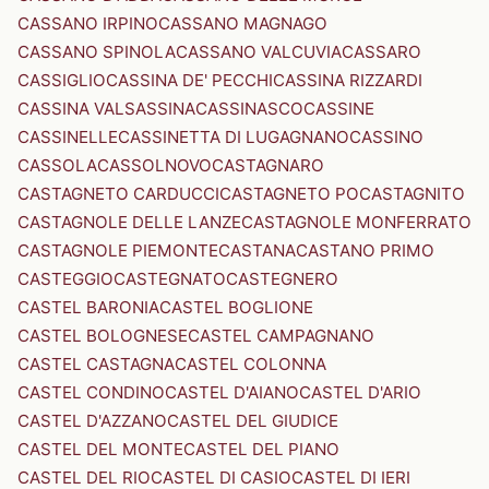
CASSANO IRPINO
CASSANO MAGNAGO
CASSANO SPINOLA
CASSANO VALCUVIA
CASSARO
CASSIGLIO
CASSINA DE' PECCHI
CASSINA RIZZARDI
CASSINA VALSASSINA
CASSINASCO
CASSINE
CASSINELLE
CASSINETTA DI LUGAGNANO
CASSINO
CASSOLA
CASSOLNOVO
CASTAGNARO
CASTAGNETO CARDUCCI
CASTAGNETO PO
CASTAGNITO
CASTAGNOLE DELLE LANZE
CASTAGNOLE MONFERRATO
CASTAGNOLE PIEMONTE
CASTANA
CASTANO PRIMO
CASTEGGIO
CASTEGNATO
CASTEGNERO
CASTEL BARONIA
CASTEL BOGLIONE
CASTEL BOLOGNESE
CASTEL CAMPAGNANO
CASTEL CASTAGNA
CASTEL COLONNA
CASTEL CONDINO
CASTEL D'AIANO
CASTEL D'ARIO
CASTEL D'AZZANO
CASTEL DEL GIUDICE
CASTEL DEL MONTE
CASTEL DEL PIANO
CASTEL DEL RIO
CASTEL DI CASIO
CASTEL DI IERI