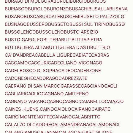
BURAGO DI MOLGORA
BURCEI
BURGIO
BURGOS
BURIASCO
BUROLO
BURONZO
BUSACHI
BUSALLA
BUSANA
BUSANO
BUSCA
BUSCATE
BUSCEMI
BUSETO PALIZZOLO
BUSNAGO
BUSSERO
BUSSETO
BUSSI SUL TIRINO
BUSSO
BUSSOLENGO
BUSSOLENO
BUSTO ARSIZIO
BUSTO GAROLFO
BUTERA
BUTI
BUTTAPIETRA
BUTTIGLIERA ALTA
BUTTIGLIERA D'ASTI
BUTTRIO
CA' D'ANDREA
CABELLA LIGURE
CABIATE
CABRAS
CACCAMO
CACCURI
CADEGLIANO-VICONAGO
CADELBOSCO DI SOPRA
CADEO
CADERZONE
CADONEGHE
CADORAGO
CADREZZATE
CAERANO DI SAN MARCO
CAFASSE
CAGGIANO
CAGLI
CAGLIARI
CAGLIO
CAGNANO AMITERNO
CAGNANO VARANO
CAGNO
CAGNO'
CAIANELLO
CAIAZZO
CAINES .KUENS.
CAINO
CAIOLO
CAIRANO
CAIRATE
CAIRO MONTENOTTE
CAIVANO
CALABRITTO
CALALZO DI CADORE
CALAMANDRANA
CALAMONACI
CALANGIANUS
CALANNA
CALASCA-CASTIGLIONE