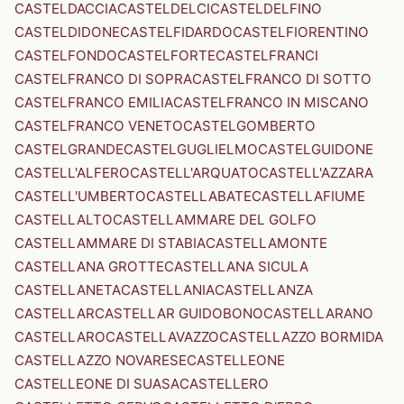
CASTELDACCIA
CASTELDELCI
CASTELDELFINO
CASTELDIDONE
CASTELFIDARDO
CASTELFIORENTINO
CASTELFONDO
CASTELFORTE
CASTELFRANCI
CASTELFRANCO DI SOPRA
CASTELFRANCO DI SOTTO
CASTELFRANCO EMILIA
CASTELFRANCO IN MISCANO
CASTELFRANCO VENETO
CASTELGOMBERTO
CASTELGRANDE
CASTELGUGLIELMO
CASTELGUIDONE
CASTELL'ALFERO
CASTELL'ARQUATO
CASTELL'AZZARA
CASTELL'UMBERTO
CASTELLABATE
CASTELLAFIUME
CASTELLALTO
CASTELLAMMARE DEL GOLFO
CASTELLAMMARE DI STABIA
CASTELLAMONTE
CASTELLANA GROTTE
CASTELLANA SICULA
CASTELLANETA
CASTELLANIA
CASTELLANZA
CASTELLAR
CASTELLAR GUIDOBONO
CASTELLARANO
CASTELLARO
CASTELLAVAZZO
CASTELLAZZO BORMIDA
CASTELLAZZO NOVARESE
CASTELLEONE
CASTELLEONE DI SUASA
CASTELLERO