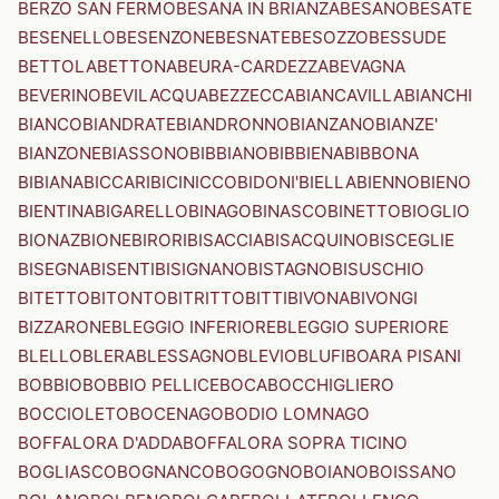
BERZO SAN FERMO
BESANA IN BRIANZA
BESANO
BESATE
BESENELLO
BESENZONE
BESNATE
BESOZZO
BESSUDE
BETTOLA
BETTONA
BEURA-CARDEZZA
BEVAGNA
BEVERINO
BEVILACQUA
BEZZECCA
BIANCAVILLA
BIANCHI
BIANCO
BIANDRATE
BIANDRONNO
BIANZANO
BIANZE'
BIANZONE
BIASSONO
BIBBIANO
BIBBIENA
BIBBONA
BIBIANA
BICCARI
BICINICCO
BIDONI'
BIELLA
BIENNO
BIENO
BIENTINA
BIGARELLO
BINAGO
BINASCO
BINETTO
BIOGLIO
BIONAZ
BIONE
BIRORI
BISACCIA
BISACQUINO
BISCEGLIE
BISEGNA
BISENTI
BISIGNANO
BISTAGNO
BISUSCHIO
BITETTO
BITONTO
BITRITTO
BITTI
BIVONA
BIVONGI
BIZZARONE
BLEGGIO INFERIORE
BLEGGIO SUPERIORE
BLELLO
BLERA
BLESSAGNO
BLEVIO
BLUFI
BOARA PISANI
BOBBIO
BOBBIO PELLICE
BOCA
BOCCHIGLIERO
BOCCIOLETO
BOCENAGO
BODIO LOMNAGO
BOFFALORA D'ADDA
BOFFALORA SOPRA TICINO
BOGLIASCO
BOGNANCO
BOGOGNO
BOIANO
BOISSANO