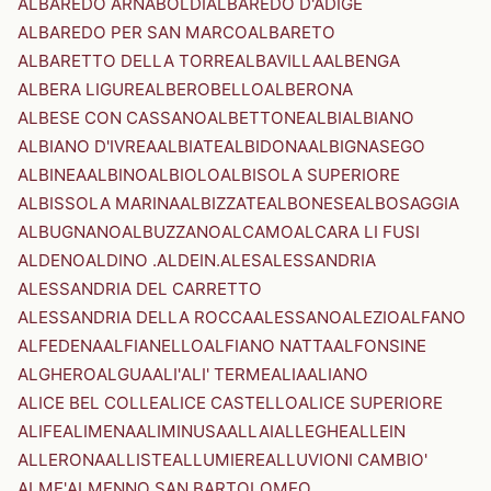
ALBAREDO ARNABOLDI
ALBAREDO D'ADIGE
ALBAREDO PER SAN MARCO
ALBARETO
ALBARETTO DELLA TORRE
ALBAVILLA
ALBENGA
ALBERA LIGURE
ALBEROBELLO
ALBERONA
ALBESE CON CASSANO
ALBETTONE
ALBI
ALBIANO
ALBIANO D'IVREA
ALBIATE
ALBIDONA
ALBIGNASEGO
ALBINEA
ALBINO
ALBIOLO
ALBISOLA SUPERIORE
ALBISSOLA MARINA
ALBIZZATE
ALBONESE
ALBOSAGGIA
ALBUGNANO
ALBUZZANO
ALCAMO
ALCARA LI FUSI
ALDENO
ALDINO .ALDEIN.
ALES
ALESSANDRIA
ALESSANDRIA DEL CARRETTO
ALESSANDRIA DELLA ROCCA
ALESSANO
ALEZIO
ALFANO
ALFEDENA
ALFIANELLO
ALFIANO NATTA
ALFONSINE
ALGHERO
ALGUA
ALI'
ALI' TERME
ALIA
ALIANO
ALICE BEL COLLE
ALICE CASTELLO
ALICE SUPERIORE
ALIFE
ALIMENA
ALIMINUSA
ALLAI
ALLEGHE
ALLEIN
ALLERONA
ALLISTE
ALLUMIERE
ALLUVIONI CAMBIO'
ALME'
ALMENNO SAN BARTOLOMEO