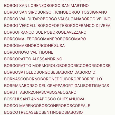
BORGO SAN LORENZO
BORGO SAN MARTINO
BORGO SAN SIRO
BORGO TICINO
BORGO TOSSIGNANO
BORGO VAL DI TARO
BORGO VALSUGANA
BORGO VELINO
BORGO VERCELLI
BORGOFORTE
BORGOFRANCO D'IVREA
BORGOFRANCO SUL PO
BORGOLAVEZZARO
BORGOMALE
BORGOMANERO
BORGOMARO
BORGOMASINO
BORGONE SUSA
BORGONOVO VAL TIDONE
BORGORATTO ALESSANDRINO
BORGORATTO MORMOROLO
BORGORICCO
BORGOROSE
BORGOSATOLLO
BORGOSESIA
BORMIDA
BORMIO
BORNASCO
BORNO
BORONEDDU
BORORE
BORRELLO
BORRIANA
BORSO DEL GRAPPA
BORTIGALI
BORTIGIADAS
BORUTTA
BORZONASCA
BOSA
BOSARO
BOSCHI SANT'ANNA
BOSCO CHIESANUOVA
BOSCO MARENGO
BOSCONERO
BOSCOREALE
BOSCOTRECASE
BOSENTINO
BOSIA
BOSIO