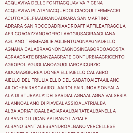
ACQUAVIVA DELLE FONTI
ACQUAVIVA PICENA
ACQUAVIVA PLATANI
ACQUEDOLCI
ACQUI TERME
ACRI
ACUTO
ADELFIA
ADRANO
ADRARA SAN MARTINO
ADRARA SAN ROCCO
ADRIA
ADRO
AFFI
AFFILE
AFRAGOLA
AFRICO
AGAZZANO
AGEROLA
AGGIUS
AGIRA
AGLIANA
AGLIANO TERME
AGLIE'
AGLIENTU
AGNA
AGNADELLO
AGNANA CALABRA
AGNONE
AGNOSINE
AGORDO
AGOSTA
AGRA
AGRATE BRIANZA
AGRATE CONTURBIA
AGRIGENTO
AGROPOLI
AGUGLIANO
AGUGLIARO
AICURZIO
AIDOMAGGIORE
AIDONE
AIELLI
AIELLO CALABRO
AIELLO DEL FRIULI
AIELLO DEL SABATO
AIETA
AILANO
AILOCHE
AIRASCA
AIROLA
AIROLE
AIRUNO
AISONE
ALA
ALA DI STURA
ALA' DEI SARDI
ALAGNA
ALAGNA VALSESIA
ALANNO
ALANO DI PIAVE
ALASSIO
ALATRI
ALBA
ALBA ADRIATICA
ALBAGIARA
ALBAIRATE
ALBANELLA
ALBANO DI LUCANIA
ALBANO LAZIALE
ALBANO SANT'ALESSANDRO
ALBANO VERCELLESE