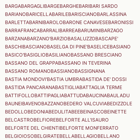
BARGA
BARGAGLI
BARGE
BARGHE
BARI
BARI SARDO
BARIANO
BARICELLA
BARILE
BARISCIANO
BARLASSINA
BARLETTA
BARNI
BAROLO
BARONE CANAVESE
BARONISSI
BARRAFRANCA
BARRALI
BARREA
BARUMINI
BARZAGO
BARZANA
BARZANO'
BARZIO
BASALUZZO
BASCAPE'
BASCHI
BASCIANO
BASELGA DI PINE'
BASELICE
BASIANO
BASICO'
BASIGLIO
BASILIANO
BASSANO BRESCIANO
BASSANO DEL GRAPPA
BASSANO IN TEVERINA
BASSANO ROMANO
BASSIANO
BASSIGNANA
BASTIA MONDOVI'
BASTIA UMBRA
BASTIDA DE' DOSSI
BASTIDA PANCARANA
BASTIGLIA
BATTAGLIA TERME
BATTIFOLLO
BATTIPAGLIA
BATTUDA
BAUCINA
BAULADU
BAUNEI
BAVENO
BAZZANO
BEDERO VALCUVIA
BEDIZZOLE
BEDOLLO
BEDONIA
BEDULITA
BEE
BEINASCO
BEINETTE
BELCASTRO
BELFIORE
BELFORTE ALL'ISAURO
BELFORTE DEL CHIENTI
BELFORTE MONFERRATO
BELGIOIOSO
BELGIRATE
BELLA
BELLAGIO
BELLANO