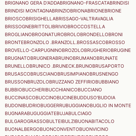
BRIGNANO GERA D'ADDA
BRIGNANO-FRASCATA
BRINDISI
BRINDISI MONTAGNA
BRINZIO
BRIONA
BRIONE
BRIONE
BRIOSCO
BRISIGHELLA
BRISSAGO-VALTRAVAGLIA
BRISSOGNE
BRITTOLI
BRIVIO
BROCCOSTELLA
BROGLIANO
BROGNATURO
BROLO
BRONDELLO
BRONI
BRONTE
BRONZOLO .BRANZOLL.
BROSSASCO
BROSSO
BROVELLO-CARPUGNINO
BROZOLO
BRUGHERIO
BRUGINE
BRUGNATO
BRUGNERA
BRUINO
BRUMANO
BRUNATE
BRUNELLO
BRUNICO .BRUNECK.
BRUNO
BRUSAPORTO
BRUSASCO
BRUSCIANO
BRUSIMPIANO
BRUSNENGO
BRUSSON
BRUZOLO
BRUZZANO ZEFFIRIO
BUBBIANO
BUBBIO
BUCCHERI
BUCCHIANICO
BUCCIANO
BUCCINASCO
BUCCINO
BUCINE
BUDDUSO'
BUDOIA
BUDONI
BUDRIO
BUGGERRU
BUGGIANO
BUGLIO IN MONTE
BUGNARA
BUGUGGIATE
BUJA
BULCIAGO
BULGAROGRASSO
BULTEI
BULZI
BUONABITACOLO
BUONALBERGO
BUONCONVENTO
BUONVICINO