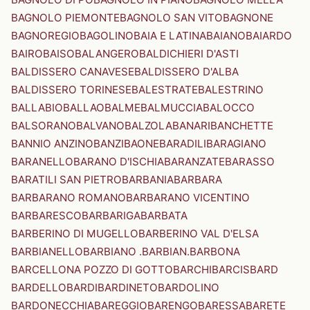
BAGNOLO PIEMONTE
BAGNOLO SAN VITO
BAGNONE
BAGNOREGIO
BAGOLINO
BAIA E LATINA
BAIANO
BAIARDO
BAIRO
BAISO
BALANGERO
BALDICHIERI D'ASTI
BALDISSERO CANAVESE
BALDISSERO D'ALBA
BALDISSERO TORINESE
BALESTRATE
BALESTRINO
BALLABIO
BALLAO
BALME
BALMUCCIA
BALOCCO
BALSORANO
BALVANO
BALZOLA
BANARI
BANCHETTE
BANNIO ANZINO
BANZI
BAONE
BARADILI
BARAGIANO
BARANELLO
BARANO D'ISCHIA
BARANZATE
BARASSO
BARATILI SAN PIETRO
BARBANIA
BARBARA
BARBARANO ROMANO
BARBARANO VICENTINO
BARBARESCO
BARBARIGA
BARBATA
BARBERINO DI MUGELLO
BARBERINO VAL D'ELSA
BARBIANELLO
BARBIANO .BARBIAN.
BARBONA
BARCELLONA POZZO DI GOTTO
BARCHI
BARCIS
BARD
BARDELLO
BARDI
BARDINETO
BARDOLINO
BARDONECCHIA
BAREGGIO
BARENGO
BARESSA
BARETE