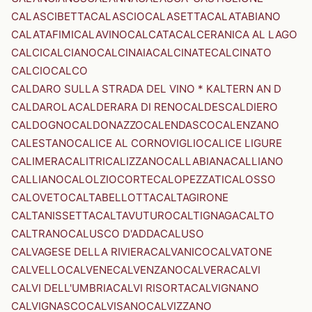
CALASCIBETTA
CALASCIO
CALASETTA
CALATABIANO
CALATAFIMI
CALAVINO
CALCATA
CALCERANICA AL LAGO
CALCI
CALCIANO
CALCINAIA
CALCINATE
CALCINATO
CALCIO
CALCO
CALDARO SULLA STRADA DEL VINO * KALTERN AN D
CALDAROLA
CALDERARA DI RENO
CALDES
CALDIERO
CALDOGNO
CALDONAZZO
CALENDASCO
CALENZANO
CALESTANO
CALICE AL CORNOVIGLIO
CALICE LIGURE
CALIMERA
CALITRI
CALIZZANO
CALLABIANA
CALLIANO
CALLIANO
CALOLZIOCORTE
CALOPEZZATI
CALOSSO
CALOVETO
CALTABELLOTTA
CALTAGIRONE
CALTANISSETTA
CALTAVUTURO
CALTIGNAGA
CALTO
CALTRANO
CALUSCO D'ADDA
CALUSO
CALVAGESE DELLA RIVIERA
CALVANICO
CALVATONE
CALVELLO
CALVENE
CALVENZANO
CALVERA
CALVI
CALVI DELL'UMBRIA
CALVI RISORTA
CALVIGNANO
CALVIGNASCO
CALVISANO
CALVIZZANO