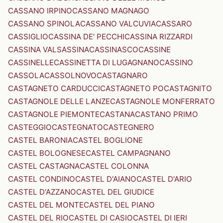
CASSANO IRPINO
CASSANO MAGNAGO
CASSANO SPINOLA
CASSANO VALCUVIA
CASSARO
CASSIGLIO
CASSINA DE' PECCHI
CASSINA RIZZARDI
CASSINA VALSASSINA
CASSINASCO
CASSINE
CASSINELLE
CASSINETTA DI LUGAGNANO
CASSINO
CASSOLA
CASSOLNOVO
CASTAGNARO
CASTAGNETO CARDUCCI
CASTAGNETO PO
CASTAGNITO
CASTAGNOLE DELLE LANZE
CASTAGNOLE MONFERRATO
CASTAGNOLE PIEMONTE
CASTANA
CASTANO PRIMO
CASTEGGIO
CASTEGNATO
CASTEGNERO
CASTEL BARONIA
CASTEL BOGLIONE
CASTEL BOLOGNESE
CASTEL CAMPAGNANO
CASTEL CASTAGNA
CASTEL COLONNA
CASTEL CONDINO
CASTEL D'AIANO
CASTEL D'ARIO
CASTEL D'AZZANO
CASTEL DEL GIUDICE
CASTEL DEL MONTE
CASTEL DEL PIANO
CASTEL DEL RIO
CASTEL DI CASIO
CASTEL DI IERI