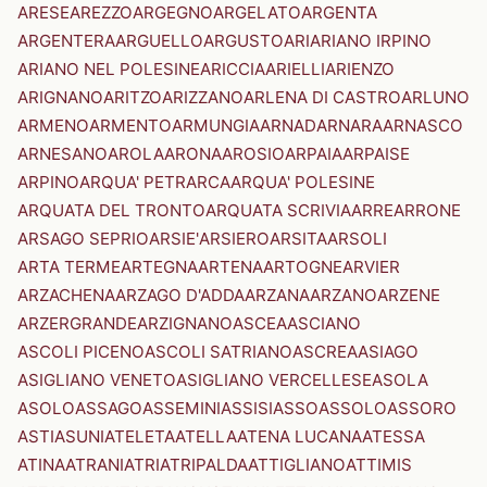
ARESE
AREZZO
ARGEGNO
ARGELATO
ARGENTA
ARGENTERA
ARGUELLO
ARGUSTO
ARI
ARIANO IRPINO
ARIANO NEL POLESINE
ARICCIA
ARIELLI
ARIENZO
ARIGNANO
ARITZO
ARIZZANO
ARLENA DI CASTRO
ARLUNO
ARMENO
ARMENTO
ARMUNGIA
ARNAD
ARNARA
ARNASCO
ARNESANO
AROLA
ARONA
AROSIO
ARPAIA
ARPAISE
ARPINO
ARQUA' PETRARCA
ARQUA' POLESINE
ARQUATA DEL TRONTO
ARQUATA SCRIVIA
ARRE
ARRONE
ARSAGO SEPRIO
ARSIE'
ARSIERO
ARSITA
ARSOLI
ARTA TERME
ARTEGNA
ARTENA
ARTOGNE
ARVIER
ARZACHENA
ARZAGO D'ADDA
ARZANA
ARZANO
ARZENE
ARZERGRANDE
ARZIGNANO
ASCEA
ASCIANO
ASCOLI PICENO
ASCOLI SATRIANO
ASCREA
ASIAGO
ASIGLIANO VENETO
ASIGLIANO VERCELLESE
ASOLA
ASOLO
ASSAGO
ASSEMINI
ASSISI
ASSO
ASSOLO
ASSORO
ASTI
ASUNI
ATELETA
ATELLA
ATENA LUCANA
ATESSA
ATINA
ATRANI
ATRI
ATRIPALDA
ATTIGLIANO
ATTIMIS