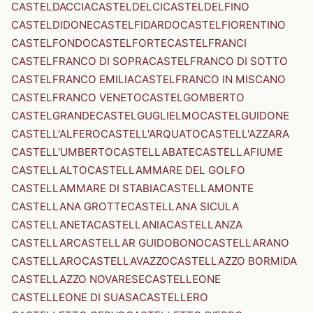
CASTELDACCIA
CASTELDELCI
CASTELDELFINO
CASTELDIDONE
CASTELFIDARDO
CASTELFIORENTINO
CASTELFONDO
CASTELFORTE
CASTELFRANCI
CASTELFRANCO DI SOPRA
CASTELFRANCO DI SOTTO
CASTELFRANCO EMILIA
CASTELFRANCO IN MISCANO
CASTELFRANCO VENETO
CASTELGOMBERTO
CASTELGRANDE
CASTELGUGLIELMO
CASTELGUIDONE
CASTELL'ALFERO
CASTELL'ARQUATO
CASTELL'AZZARA
CASTELL'UMBERTO
CASTELLABATE
CASTELLAFIUME
CASTELLALTO
CASTELLAMMARE DEL GOLFO
CASTELLAMMARE DI STABIA
CASTELLAMONTE
CASTELLANA GROTTE
CASTELLANA SICULA
CASTELLANETA
CASTELLANIA
CASTELLANZA
CASTELLAR
CASTELLAR GUIDOBONO
CASTELLARANO
CASTELLARO
CASTELLAVAZZO
CASTELLAZZO BORMIDA
CASTELLAZZO NOVARESE
CASTELLEONE
CASTELLEONE DI SUASA
CASTELLERO