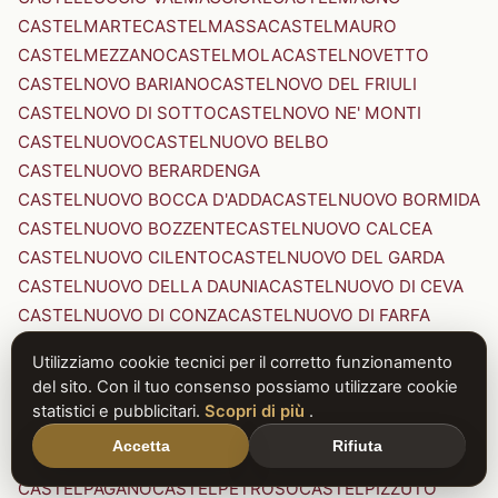
CASTELMARTE
CASTELMASSA
CASTELMAURO
CASTELMEZZANO
CASTELMOLA
CASTELNOVETTO
CASTELNOVO BARIANO
CASTELNOVO DEL FRIULI
CASTELNOVO DI SOTTO
CASTELNOVO NE' MONTI
CASTELNUOVO
CASTELNUOVO BELBO
CASTELNUOVO BERARDENGA
CASTELNUOVO BOCCA D'ADDA
CASTELNUOVO BORMIDA
CASTELNUOVO BOZZENTE
CASTELNUOVO CALCEA
CASTELNUOVO CILENTO
CASTELNUOVO DEL GARDA
CASTELNUOVO DELLA DAUNIA
CASTELNUOVO DI CEVA
CASTELNUOVO DI CONZA
CASTELNUOVO DI FARFA
CASTELNUOVO DI GARFAGNANA
Utilizziamo cookie tecnici per il corretto funzionamento
CASTELNUOVO DI PORTO
CASTELNUOVO DON BOSCO
del sito. Con il tuo consenso possiamo utilizzare cookie
CASTELNUOVO MAGRA
CASTELNUOVO NIGRA
statistici e pubblicitari.
Scopri di più
.
CASTELNUOVO PARANO
CASTELNUOVO RANGONE
Accetta
Rifiuta
CASTELNUOVO SCRIVIA
CASTELNUOVO VAL DI CECINA
CASTELPAGANO
CASTELPETROSO
CASTELPIZZUTO