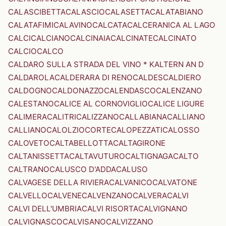
CALASCIBETTA
CALASCIO
CALASETTA
CALATABIANO
CALATAFIMI
CALAVINO
CALCATA
CALCERANICA AL LAGO
CALCI
CALCIANO
CALCINAIA
CALCINATE
CALCINATO
CALCIO
CALCO
CALDARO SULLA STRADA DEL VINO * KALTERN AN D
CALDAROLA
CALDERARA DI RENO
CALDES
CALDIERO
CALDOGNO
CALDONAZZO
CALENDASCO
CALENZANO
CALESTANO
CALICE AL CORNOVIGLIO
CALICE LIGURE
CALIMERA
CALITRI
CALIZZANO
CALLABIANA
CALLIANO
CALLIANO
CALOLZIOCORTE
CALOPEZZATI
CALOSSO
CALOVETO
CALTABELLOTTA
CALTAGIRONE
CALTANISSETTA
CALTAVUTURO
CALTIGNAGA
CALTO
CALTRANO
CALUSCO D'ADDA
CALUSO
CALVAGESE DELLA RIVIERA
CALVANICO
CALVATONE
CALVELLO
CALVENE
CALVENZANO
CALVERA
CALVI
CALVI DELL'UMBRIA
CALVI RISORTA
CALVIGNANO
CALVIGNASCO
CALVISANO
CALVIZZANO