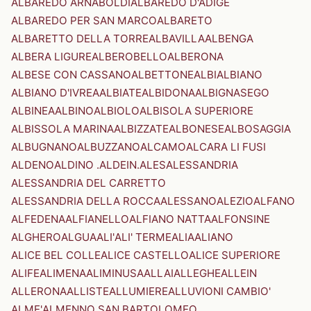
ALBAREDO ARNABOLDI
ALBAREDO D'ADIGE
ALBAREDO PER SAN MARCO
ALBARETO
ALBARETTO DELLA TORRE
ALBAVILLA
ALBENGA
ALBERA LIGURE
ALBEROBELLO
ALBERONA
ALBESE CON CASSANO
ALBETTONE
ALBI
ALBIANO
ALBIANO D'IVREA
ALBIATE
ALBIDONA
ALBIGNASEGO
ALBINEA
ALBINO
ALBIOLO
ALBISOLA SUPERIORE
ALBISSOLA MARINA
ALBIZZATE
ALBONESE
ALBOSAGGIA
ALBUGNANO
ALBUZZANO
ALCAMO
ALCARA LI FUSI
ALDENO
ALDINO .ALDEIN.
ALES
ALESSANDRIA
ALESSANDRIA DEL CARRETTO
ALESSANDRIA DELLA ROCCA
ALESSANO
ALEZIO
ALFANO
ALFEDENA
ALFIANELLO
ALFIANO NATTA
ALFONSINE
ALGHERO
ALGUA
ALI'
ALI' TERME
ALIA
ALIANO
ALICE BEL COLLE
ALICE CASTELLO
ALICE SUPERIORE
ALIFE
ALIMENA
ALIMINUSA
ALLAI
ALLEGHE
ALLEIN
ALLERONA
ALLISTE
ALLUMIERE
ALLUVIONI CAMBIO'
ALME'
ALMENNO SAN BARTOLOMEO