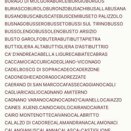
BURAGO DI MOLGORA
BURCEI
BURGIO
BURGOS
BURIASCO
BUROLO
BURONZO
BUSACHI
BUSALLA
BUSANA
BUSANO
BUSCA
BUSCATE
BUSCEMI
BUSETO PALIZZOLO
BUSNAGO
BUSSERO
BUSSETO
BUSSI SUL TIRINO
BUSSO
BUSSOLENGO
BUSSOLENO
BUSTO ARSIZIO
BUSTO GAROLFO
BUTERA
BUTI
BUTTAPIETRA
BUTTIGLIERA ALTA
BUTTIGLIERA D'ASTI
BUTTRIO
CA' D'ANDREA
CABELLA LIGURE
CABIATE
CABRAS
CACCAMO
CACCURI
CADEGLIANO-VICONAGO
CADELBOSCO DI SOPRA
CADEO
CADERZONE
CADONEGHE
CADORAGO
CADREZZATE
CAERANO DI SAN MARCO
CAFASSE
CAGGIANO
CAGLI
CAGLIARI
CAGLIO
CAGNANO AMITERNO
CAGNANO VARANO
CAGNO
CAGNO'
CAIANELLO
CAIAZZO
CAINES .KUENS.
CAINO
CAIOLO
CAIRANO
CAIRATE
CAIRO MONTENOTTE
CAIVANO
CALABRITTO
CALALZO DI CADORE
CALAMANDRANA
CALAMONACI
CALANGIANUS
CALANNA
CALASCA-CASTIGLIONE