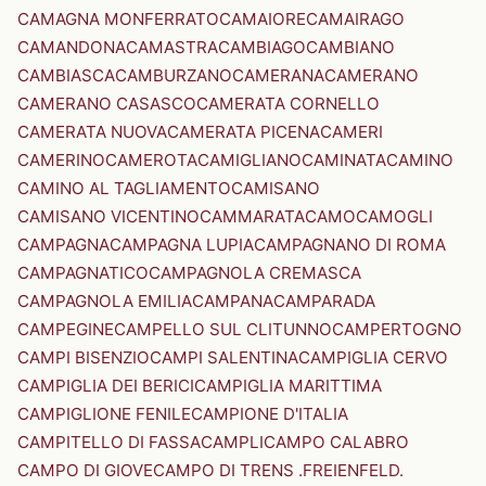
CAMAGNA MONFERRATO
CAMAIORE
CAMAIRAGO
CAMANDONA
CAMASTRA
CAMBIAGO
CAMBIANO
CAMBIASCA
CAMBURZANO
CAMERANA
CAMERANO
CAMERANO CASASCO
CAMERATA CORNELLO
CAMERATA NUOVA
CAMERATA PICENA
CAMERI
CAMERINO
CAMEROTA
CAMIGLIANO
CAMINATA
CAMINO
CAMINO AL TAGLIAMENTO
CAMISANO
CAMISANO VICENTINO
CAMMARATA
CAMO
CAMOGLI
CAMPAGNA
CAMPAGNA LUPIA
CAMPAGNANO DI ROMA
CAMPAGNATICO
CAMPAGNOLA CREMASCA
CAMPAGNOLA EMILIA
CAMPANA
CAMPARADA
CAMPEGINE
CAMPELLO SUL CLITUNNO
CAMPERTOGNO
CAMPI BISENZIO
CAMPI SALENTINA
CAMPIGLIA CERVO
CAMPIGLIA DEI BERICI
CAMPIGLIA MARITTIMA
CAMPIGLIONE FENILE
CAMPIONE D'ITALIA
CAMPITELLO DI FASSA
CAMPLI
CAMPO CALABRO
CAMPO DI GIOVE
CAMPO DI TRENS .FREIENFELD.