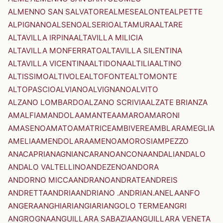
ALMENNO SAN SALVATORE
ALMESE
ALONTE
ALPETTE
ALPIGNANO
ALSENO
ALSERIO
ALTAMURA
ALTARE
ALTAVILLA IRPINA
ALTAVILLA MILICIA
ALTAVILLA MONFERRATO
ALTAVILLA SILENTINA
ALTAVILLA VICENTINA
ALTIDONA
ALTILIA
ALTINO
ALTISSIMO
ALTIVOLE
ALTOFONTE
ALTOMONTE
ALTOPASCIO
ALVIANO
ALVIGNANO
ALVITO
ALZANO LOMBARDO
ALZANO SCRIVIA
ALZATE BRIANZA
AMALFI
AMANDOLA
AMANTEA
AMARO
AMARONI
AMASENO
AMATO
AMATRICE
AMBIVERE
AMBLAR
AMEGLIA
AMELIA
AMENDOLARA
AMENO
AMOROSI
AMPEZZO
ANACAPRI
ANAGNI
ANCARANO
ANCONA
ANDALI
ANDALO
ANDALO VALTELLINO
ANDEZENO
ANDORA
ANDORNO MICCA
ANDRANO
ANDRATE
ANDREIS
ANDRETTA
ANDRIA
ANDRIANO .ANDRIAN.
ANELA
ANFO
ANGERA
ANGHIARI
ANGIARI
ANGOLO TERME
ANGRI
ANGROGNA
ANGUILLARA SABAZIA
ANGUILLARA VENETA