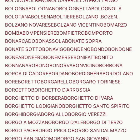
BOLANO
BOLBENO
BOLGARE
BOLLATE
BOLLENGO
BOLOGNA
BOLOGNANO
BOLOGNETTA
BOLOGNOLA
BOLOTANA
BOLSENA
BOLTIERE
BOLZANO .BOZEN.
BOLZANO NOVARESE
BOLZANO VICENTINO
BOMARZO
BOMBA
BOMPENSIERE
BOMPIETRO
BOMPORTO
BONARCADO
BONASSOLA
BONATE SOPRA
BONATE SOTTO
BONAVIGO
BONDENO
BONDO
BONDONE
BONEA
BONEFRO
BONEMERSE
BONIFATI
BONITO
BONNANARO
BONO
BONORVA
BONVICINO
BORBONA
BORCA DI CADORE
BORDANO
BORDIGHERA
BORDOLANO
BORE
BORETTO
BORGARELLO
BORGARO TORINESE
BORGETTO
BORGHETTO D'ARROSCIA
BORGHETTO DI BORBERA
BORGHETTO DI VARA
BORGHETTO LODIGIANO
BORGHETTO SANTO SPIRITO
BORGHI
BORGIA
BORGIALLO
BORGIO VEREZZI
BORGO A MOZZANO
BORGO D'ALE
BORGO DI TERZO
BORGO PACE
BORGO PRIOLO
BORGO SAN DALMAZZO
BORGO SAN GIACOMO
BORGO SAN GIOVANNI