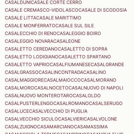
CASALDUNI
CASALE CORTE CERRO
CASALE CREMASCO-VIDOLASCO
CASALE DI SCODOSIA
CASALE LITTA
CASALE MARITTIMO
CASALE MONFERRATO
CASALE SUL SILE
CASALECCHIO DI RENO
CASALEGGIO BOIRO
CASALEGGIO NOVARA
CASALEONE
CASALETTO CEREDANO
CASALETTO DI SOPRA
CASALETTO LODIGIANO
CASALETTO SPARTANO
CASALETTO VAPRIO
CASALFIUMANESE
CASALGRANDE
CASALGRASSO
CASALINCONTRADA
CASALINO
CASALMAGGIORE
CASALMAIOCCO
CASALMORANO
CASALMORO
CASALNOCETO
CASALNUOVO DI NAPOLI
CASALNUOVO MONTEROTARO
CASALOLDO
CASALPUSTERLENGO
CASALROMANO
CASALSERUGO
CASALUCE
CASALVECCHIO DI PUGLIA
CASALVECCHIO SICULO
CASALVIERI
CASALVOLONE
CASALZUIGNO
CASAMARCIANO
CASAMASSIMA