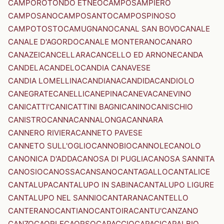
CAMPOROTONDO ETNEO
CAMPOSAMPIERO
CAMPOSANO
CAMPOSANTO
CAMPOSPINOSO
CAMPOTOSTO
CAMUGNANO
CANAL SAN BOVO
CANALE
CANALE D'AGORDO
CANALE MONTERANO
CANARO
CANAZEI
CANCELLARA
CANCELLO ED ARNONE
CANDA
CANDELA
CANDELO
CANDIA CANAVESE
CANDIA LOMELLINA
CANDIANA
CANDIDA
CANDIOLO
CANEGRATE
CANELLI
CANEPINA
CANEVA
CANEVINO
CANICATTI'
CANICATTINI BAGNI
CANINO
CANISCHIO
CANISTRO
CANNA
CANNALONGA
CANNARA
CANNERO RIVIERA
CANNETO PAVESE
CANNETO SULL'OGLIO
CANNOBIO
CANNOLE
CANOLO
CANONICA D'ADDA
CANOSA DI PUGLIA
CANOSA SANNITA
CANOSIO
CANOSSA
CANSANO
CANTAGALLO
CANTALICE
CANTALUPA
CANTALUPO IN SABINA
CANTALUPO LIGURE
CANTALUPO NEL SANNIO
CANTARANA
CANTELLO
CANTERANO
CANTIANO
CANTOIRA
CANTU'
CANZANO
CANZO
CAORLE
CAORSO
CAPACCIO
CAPACI
CAPALBIO