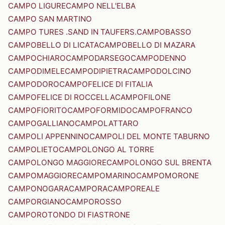
CAMPO LIGURE
CAMPO NELL'ELBA
CAMPO SAN MARTINO
CAMPO TURES .SAND IN TAUFERS.
CAMPOBASSO
CAMPOBELLO DI LICATA
CAMPOBELLO DI MAZARA
CAMPOCHIARO
CAMPODARSEGO
CAMPODENNO
CAMPODIMELE
CAMPODIPIETRA
CAMPODOLCINO
CAMPODORO
CAMPOFELICE DI FITALIA
CAMPOFELICE DI ROCCELLA
CAMPOFILONE
CAMPOFIORITO
CAMPOFORMIDO
CAMPOFRANCO
CAMPOGALLIANO
CAMPOLATTARO
CAMPOLI APPENNINO
CAMPOLI DEL MONTE TABURNO
CAMPOLIETO
CAMPOLONGO AL TORRE
CAMPOLONGO MAGGIORE
CAMPOLONGO SUL BRENTA
CAMPOMAGGIORE
CAMPOMARINO
CAMPOMORONE
CAMPONOGARA
CAMPORA
CAMPOREALE
CAMPORGIANO
CAMPOROSSO
CAMPOROTONDO DI FIASTRONE