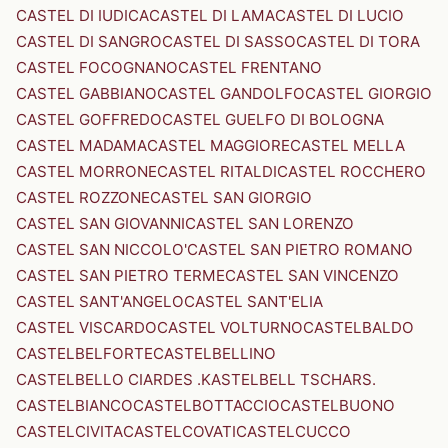
CASTEL DI IUDICA
CASTEL DI LAMA
CASTEL DI LUCIO
CASTEL DI SANGRO
CASTEL DI SASSO
CASTEL DI TORA
CASTEL FOCOGNANO
CASTEL FRENTANO
CASTEL GABBIANO
CASTEL GANDOLFO
CASTEL GIORGIO
CASTEL GOFFREDO
CASTEL GUELFO DI BOLOGNA
CASTEL MADAMA
CASTEL MAGGIORE
CASTEL MELLA
CASTEL MORRONE
CASTEL RITALDI
CASTEL ROCCHERO
CASTEL ROZZONE
CASTEL SAN GIORGIO
CASTEL SAN GIOVANNI
CASTEL SAN LORENZO
CASTEL SAN NICCOLO'
CASTEL SAN PIETRO ROMANO
CASTEL SAN PIETRO TERME
CASTEL SAN VINCENZO
CASTEL SANT'ANGELO
CASTEL SANT'ELIA
CASTEL VISCARDO
CASTEL VOLTURNO
CASTELBALDO
CASTELBELFORTE
CASTELBELLINO
CASTELBELLO CIARDES .KASTELBELL TSCHARS.
CASTELBIANCO
CASTELBOTTACCIO
CASTELBUONO
CASTELCIVITA
CASTELCOVATI
CASTELCUCCO