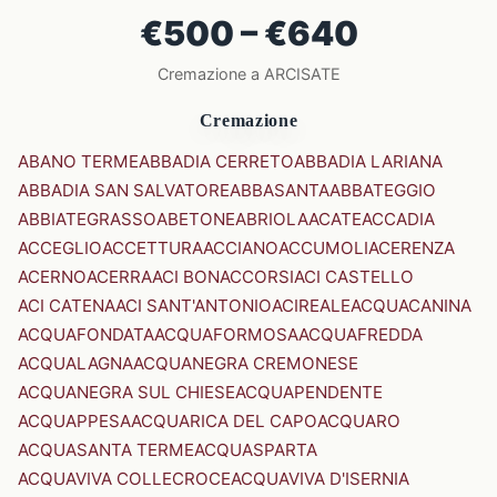
€500 – €640
Cremazione a ARCISATE
Cremazione
ABANO TERME
ABBADIA CERRETO
ABBADIA LARIANA
ABBADIA SAN SALVATORE
ABBASANTA
ABBATEGGIO
ABBIATEGRASSO
ABETONE
ABRIOLA
ACATE
ACCADIA
ACCEGLIO
ACCETTURA
ACCIANO
ACCUMOLI
ACERENZA
ACERNO
ACERRA
ACI BONACCORSI
ACI CASTELLO
ACI CATENA
ACI SANT'ANTONIO
ACIREALE
ACQUACANINA
ACQUAFONDATA
ACQUAFORMOSA
ACQUAFREDDA
ACQUALAGNA
ACQUANEGRA CREMONESE
ACQUANEGRA SUL CHIESE
ACQUAPENDENTE
ACQUAPPESA
ACQUARICA DEL CAPO
ACQUARO
ACQUASANTA TERME
ACQUASPARTA
ACQUAVIVA COLLECROCE
ACQUAVIVA D'ISERNIA