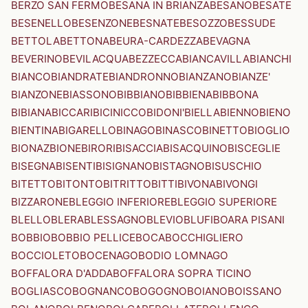
BERZO SAN FERMO
BESANA IN BRIANZA
BESANO
BESATE
BESENELLO
BESENZONE
BESNATE
BESOZZO
BESSUDE
BETTOLA
BETTONA
BEURA-CARDEZZA
BEVAGNA
BEVERINO
BEVILACQUA
BEZZECCA
BIANCAVILLA
BIANCHI
BIANCO
BIANDRATE
BIANDRONNO
BIANZANO
BIANZE'
BIANZONE
BIASSONO
BIBBIANO
BIBBIENA
BIBBONA
BIBIANA
BICCARI
BICINICCO
BIDONI'
BIELLA
BIENNO
BIENO
BIENTINA
BIGARELLO
BINAGO
BINASCO
BINETTO
BIOGLIO
BIONAZ
BIONE
BIRORI
BISACCIA
BISACQUINO
BISCEGLIE
BISEGNA
BISENTI
BISIGNANO
BISTAGNO
BISUSCHIO
BITETTO
BITONTO
BITRITTO
BITTI
BIVONA
BIVONGI
BIZZARONE
BLEGGIO INFERIORE
BLEGGIO SUPERIORE
BLELLO
BLERA
BLESSAGNO
BLEVIO
BLUFI
BOARA PISANI
BOBBIO
BOBBIO PELLICE
BOCA
BOCCHIGLIERO
BOCCIOLETO
BOCENAGO
BODIO LOMNAGO
BOFFALORA D'ADDA
BOFFALORA SOPRA TICINO
BOGLIASCO
BOGNANCO
BOGOGNO
BOIANO
BOISSANO