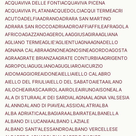
ACQUAVIVA DELLE FONTI
ACQUAVIVA PICENA
ACQUAVIVA PLATANI
ACQUEDOLCI
ACQUI TERME
ACRI
ACUTO
ADELFIA
ADRANO
ADRARA SAN MARTINO
ADRARA SAN ROCCO
ADRIA
ADRO
AFFI
AFFILE
AFRAGOLA
AFRICO
AGAZZANO
AGEROLA
AGGIUS
AGIRA
AGLIANA
AGLIANO TERME
AGLIE'
AGLIENTU
AGNA
AGNADELLO
AGNANA CALABRA
AGNONE
AGNOSINE
AGORDO
AGOSTA
AGRA
AGRATE BRIANZA
AGRATE CONTURBIA
AGRIGENTO
AGROPOLI
AGUGLIANO
AGUGLIARO
AICURZIO
AIDOMAGGIORE
AIDONE
AIELLI
AIELLO CALABRO
AIELLO DEL FRIULI
AIELLO DEL SABATO
AIETA
AILANO
AILOCHE
AIRASCA
AIROLA
AIROLE
AIRUNO
AISONE
ALA
ALA DI STURA
ALA' DEI SARDI
ALAGNA
ALAGNA VALSESIA
ALANNO
ALANO DI PIAVE
ALASSIO
ALATRI
ALBA
ALBA ADRIATICA
ALBAGIARA
ALBAIRATE
ALBANELLA
ALBANO DI LUCANIA
ALBANO LAZIALE
ALBANO SANT'ALESSANDRO
ALBANO VERCELLESE