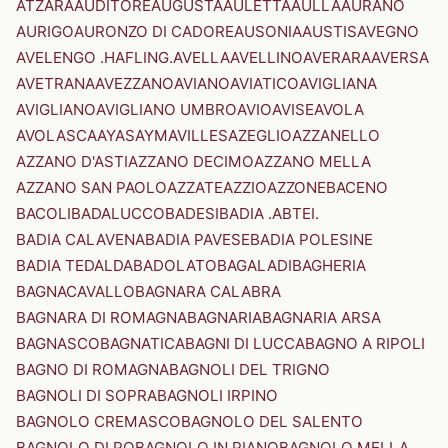
ATZARA
AUDITORE
AUGUSTA
AULETTA
AULLA
AURANO
AURIGO
AURONZO DI CADORE
AUSONIA
AUSTIS
AVEGNO
AVELENGO .HAFLING.
AVELLA
AVELLINO
AVERARA
AVERSA
AVETRANA
AVEZZANO
AVIANO
AVIATICO
AVIGLIANA
AVIGLIANO
AVIGLIANO UMBRO
AVIO
AVISE
AVOLA
AVOLASCA
AYAS
AYMAVILLES
AZEGLIO
AZZANELLO
AZZANO D'ASTI
AZZANO DECIMO
AZZANO MELLA
AZZANO SAN PAOLO
AZZATE
AZZIO
AZZONE
BACENO
BACOLI
BADALUCCO
BADESI
BADIA .ABTEI.
BADIA CALAVENA
BADIA PAVESE
BADIA POLESINE
BADIA TEDALDA
BADOLATO
BAGALADI
BAGHERIA
BAGNACAVALLO
BAGNARA CALABRA
BAGNARA DI ROMAGNA
BAGNARIA
BAGNARIA ARSA
BAGNASCO
BAGNATICA
BAGNI DI LUCCA
BAGNO A RIPOLI
BAGNO DI ROMAGNA
BAGNOLI DEL TRIGNO
BAGNOLI DI SOPRA
BAGNOLI IRPINO
BAGNOLO CREMASCO
BAGNOLO DEL SALENTO
BAGNOLO DI PO
BAGNOLO IN PIANO
BAGNOLO MELLA