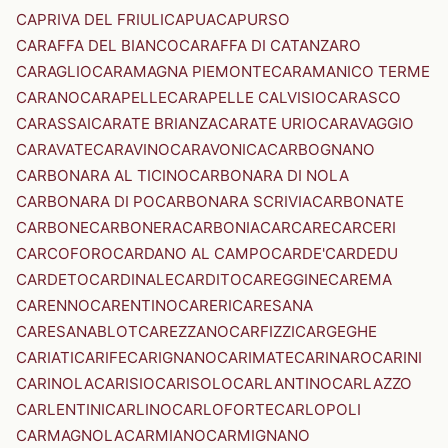
CAPRIVA DEL FRIULI
CAPUA
CAPURSO
CARAFFA DEL BIANCO
CARAFFA DI CATANZARO
CARAGLIO
CARAMAGNA PIEMONTE
CARAMANICO TERME
CARANO
CARAPELLE
CARAPELLE CALVISIO
CARASCO
CARASSAI
CARATE BRIANZA
CARATE URIO
CARAVAGGIO
CARAVATE
CARAVINO
CARAVONICA
CARBOGNANO
CARBONARA AL TICINO
CARBONARA DI NOLA
CARBONARA DI PO
CARBONARA SCRIVIA
CARBONATE
CARBONE
CARBONERA
CARBONIA
CARCARE
CARCERI
CARCOFORO
CARDANO AL CAMPO
CARDE'
CARDEDU
CARDETO
CARDINALE
CARDITO
CAREGGINE
CAREMA
CARENNO
CARENTINO
CARERI
CARESANA
CARESANABLOT
CAREZZANO
CARFIZZI
CARGEGHE
CARIATI
CARIFE
CARIGNANO
CARIMATE
CARINARO
CARINI
CARINOLA
CARISIO
CARISOLO
CARLANTINO
CARLAZZO
CARLENTINI
CARLINO
CARLOFORTE
CARLOPOLI
CARMAGNOLA
CARMIANO
CARMIGNANO