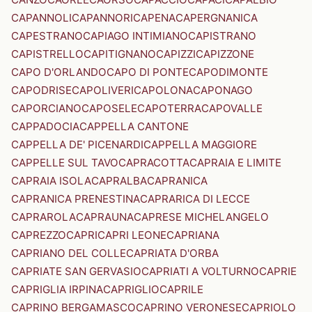
CAPANNOLI
CAPANNORI
CAPENA
CAPERGNANICA
CAPESTRANO
CAPIAGO INTIMIANO
CAPISTRANO
CAPISTRELLO
CAPITIGNANO
CAPIZZI
CAPIZZONE
CAPO D'ORLANDO
CAPO DI PONTE
CAPODIMONTE
CAPODRISE
CAPOLIVERI
CAPOLONA
CAPONAGO
CAPORCIANO
CAPOSELE
CAPOTERRA
CAPOVALLE
CAPPADOCIA
CAPPELLA CANTONE
CAPPELLA DE' PICENARDI
CAPPELLA MAGGIORE
CAPPELLE SUL TAVO
CAPRACOTTA
CAPRAIA E LIMITE
CAPRAIA ISOLA
CAPRALBA
CAPRANICA
CAPRANICA PRENESTINA
CAPRARICA DI LECCE
CAPRAROLA
CAPRAUNA
CAPRESE MICHELANGELO
CAPREZZO
CAPRI
CAPRI LEONE
CAPRIANA
CAPRIANO DEL COLLE
CAPRIATA D'ORBA
CAPRIATE SAN GERVASIO
CAPRIATI A VOLTURNO
CAPRIE
CAPRIGLIA IRPINA
CAPRIGLIO
CAPRILE
CAPRINO BERGAMASCO
CAPRINO VERONESE
CAPRIOLO