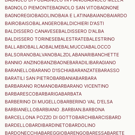
BAGNOLO PIEMONTE
BAGNOLO SAN VITO
BAGNONE
BAGNOREGIO
BAGOLINO
BAIA E LATINA
BAIANO
BAIARDO
BAIRO
BAISO
BALANGERO
BALDICHIERI D'ASTI
BALDISSERO CANAVESE
BALDISSERO D'ALBA
BALDISSERO TORINESE
BALESTRATE
BALESTRINO
BALLABIO
BALLAO
BALME
BALMUCCIA
BALOCCO
BALSORANO
BALVANO
BALZOLA
BANARI
BANCHETTE
BANNIO ANZINO
BANZI
BAONE
BARADILI
BARAGIANO
BARANELLO
BARANO D'ISCHIA
BARANZATE
BARASSO
BARATILI SAN PIETRO
BARBANIA
BARBARA
BARBARANO ROMANO
BARBARANO VICENTINO
BARBARESCO
BARBARIGA
BARBATA
BARBERINO DI MUGELLO
BARBERINO VAL D'ELSA
BARBIANELLO
BARBIANO .BARBIAN.
BARBONA
BARCELLONA POZZO DI GOTTO
BARCHI
BARCIS
BARD
BARDELLO
BARDI
BARDINETO
BARDOLINO
BARDONECCHIA
BAREGGIO
BARENGO
BARESSA
BARETE