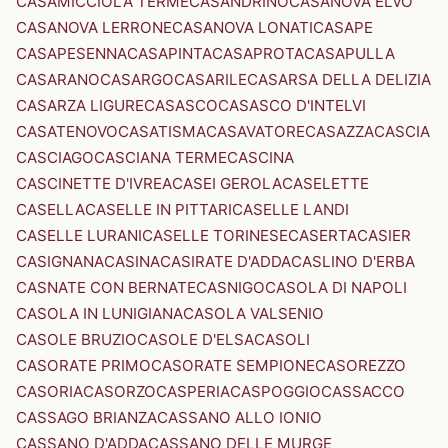
CASAMICCIOLA TERME
CASANDRINO
CASANOVA ELVO
CASANOVA LERRONE
CASANOVA LONATI
CASAPE
CASAPESENNA
CASAPINTA
CASAPROTA
CASAPULLA
CASARANO
CASARGO
CASARILE
CASARSA DELLA DELIZIA
CASARZA LIGURE
CASASCO
CASASCO D'INTELVI
CASATENOVO
CASATISMA
CASAVATORE
CASAZZA
CASCIA
CASCIAGO
CASCIANA TERME
CASCINA
CASCINETTE D'IVREA
CASEI GEROLA
CASELETTE
CASELLA
CASELLE IN PITTARI
CASELLE LANDI
CASELLE LURANI
CASELLE TORINESE
CASERTA
CASIER
CASIGNANA
CASINA
CASIRATE D'ADDA
CASLINO D'ERBA
CASNATE CON BERNATE
CASNIGO
CASOLA DI NAPOLI
CASOLA IN LUNIGIANA
CASOLA VALSENIO
CASOLE BRUZIO
CASOLE D'ELSA
CASOLI
CASORATE PRIMO
CASORATE SEMPIONE
CASOREZZO
CASORIA
CASORZO
CASPERIA
CASPOGGIO
CASSACCO
CASSAGO BRIANZA
CASSANO ALLO IONIO
CASSANO D'ADDA
CASSANO DELLE MURGE