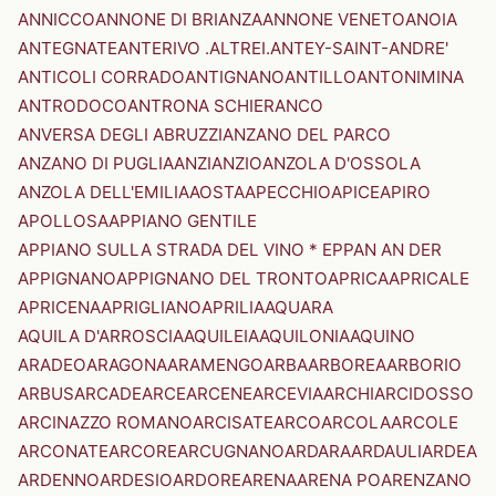
ANNICCO
ANNONE DI BRIANZA
ANNONE VENETO
ANOIA
ANTEGNATE
ANTERIVO .ALTREI.
ANTEY-SAINT-ANDRE'
ANTICOLI CORRADO
ANTIGNANO
ANTILLO
ANTONIMINA
ANTRODOCO
ANTRONA SCHIERANCO
ANVERSA DEGLI ABRUZZI
ANZANO DEL PARCO
ANZANO DI PUGLIA
ANZI
ANZIO
ANZOLA D'OSSOLA
ANZOLA DELL'EMILIA
AOSTA
APECCHIO
APICE
APIRO
APOLLOSA
APPIANO GENTILE
APPIANO SULLA STRADA DEL VINO * EPPAN AN DER
APPIGNANO
APPIGNANO DEL TRONTO
APRICA
APRICALE
APRICENA
APRIGLIANO
APRILIA
AQUARA
AQUILA D'ARROSCIA
AQUILEIA
AQUILONIA
AQUINO
ARADEO
ARAGONA
ARAMENGO
ARBA
ARBOREA
ARBORIO
ARBUS
ARCADE
ARCE
ARCENE
ARCEVIA
ARCHI
ARCIDOSSO
ARCINAZZO ROMANO
ARCISATE
ARCO
ARCOLA
ARCOLE
ARCONATE
ARCORE
ARCUGNANO
ARDARA
ARDAULI
ARDEA
ARDENNO
ARDESIO
ARDORE
ARENA
ARENA PO
ARENZANO