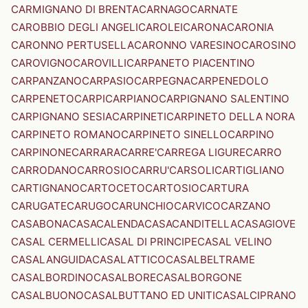
CARMIGNANO DI BRENTA
CARNAGO
CARNATE
CAROBBIO DEGLI ANGELI
CAROLEI
CARONA
CARONIA
CARONNO PERTUSELLA
CARONNO VARESINO
CAROSINO
CAROVIGNO
CAROVILLI
CARPANETO PIACENTINO
CARPANZANO
CARPASIO
CARPEGNA
CARPENEDOLO
CARPENETO
CARPI
CARPIANO
CARPIGNANO SALENTINO
CARPIGNANO SESIA
CARPINETI
CARPINETO DELLA NORA
CARPINETO ROMANO
CARPINETO SINELLO
CARPINO
CARPINONE
CARRARA
CARRE'
CARREGA LIGURE
CARRO
CARRODANO
CARROSIO
CARRU'
CARSOLI
CARTIGLIANO
CARTIGNANO
CARTOCETO
CARTOSIO
CARTURA
CARUGATE
CARUGO
CARUNCHIO
CARVICO
CARZANO
CASABONA
CASACALENDA
CASACANDITELLA
CASAGIOVE
CASAL CERMELLI
CASAL DI PRINCIPE
CASAL VELINO
CASALANGUIDA
CASALATTICO
CASALBELTRAME
CASALBORDINO
CASALBORE
CASALBORGONE
CASALBUONO
CASALBUTTANO ED UNITI
CASALCIPRANO