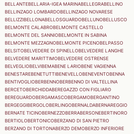
BELLANTE
BELLARIA-IGEA MARINA
BELLEGRA
BELLINO
BELLINZAGO LOMBARDO
BELLINZAGO NOVARESE
BELLIZZI
BELLONA
BELLOSGUARDO
BELLUNO
BELLUSCO
BELMONTE CALABRO
BELMONTE CASTELLO
BELMONTE DEL SANNIO
BELMONTE IN SABINA
BELMONTE MEZZAGNO
BELMONTE PICENO
BELPASSO
BELSITO
BELVEDERE DI SPINELLO
BELVEDERE LANGHE
BELVEDERE MARITTIMO
BELVEDERE OSTRENSE
BELVEGLIO
BELVI
BEMA
BENE LARIO
BENE VAGIENNA
BENESTARE
BENETUTTI
BENEVELLO
BENEVENTO
BENNA
BENTIVOGLIO
BERBENNO
BERBENNO DI VALTELLINA
BERCETO
BERCHIDDA
BEREGAZZO CON FIGLIARO
BEREGUARDO
BERGAMASCO
BERGAMO
BERGANTINO
BERGEGGI
BERGOLO
BERLINGO
BERNALDA
BERNAREGGIO
BERNATE TICINO
BERNEZZO
BERRA
BERSONE
BERTINORO
BERTIOLO
BERTONICO
BERZANO DI SAN PIETRO
BERZANO DI TORTONA
BERZO DEMO
BERZO INFERIORE