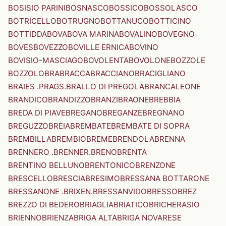
BOSISIO PARINI
BOSNASCO
BOSSICO
BOSSOLASCO
BOTRICELLO
BOTRUGNO
BOTTANUCO
BOTTICINO
BOTTIDDA
BOVA
BOVA MARINA
BOVALINO
BOVEGNO
BOVES
BOVEZZO
BOVILLE ERNICA
BOVINO
BOVISIO-MASCIAGO
BOVOLENTA
BOVOLONE
BOZZOLE
BOZZOLO
BRA
BRACCA
BRACCIANO
BRACIGLIANO
BRAIES .PRAGS.
BRALLO DI PREGOLA
BRANCALEONE
BRANDICO
BRANDIZZO
BRANZI
BRAONE
BREBBIA
BREDA DI PIAVE
BREGANO
BREGANZE
BREGNANO
BREGUZZO
BREIA
BREMBATE
BREMBATE DI SOPRA
BREMBILLA
BREMBIO
BREME
BRENDOLA
BRENNA
BRENNERO .BRENNER.
BRENO
BRENTA
BRENTINO BELLUNO
BRENTONICO
BRENZONE
BRESCELLO
BRESCIA
BRESIMO
BRESSANA BOTTARONE
BRESSANONE .BRIXEN.
BRESSANVIDO
BRESSO
BREZ
BREZZO DI BEDERO
BRIAGLIA
BRIATICO
BRICHERASIO
BRIENNO
BRIENZA
BRIGA ALTA
BRIGA NOVARESE