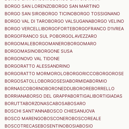
BORGO SAN LORENZO
BORGO SAN MARTINO
BORGO SAN SIRO
BORGO TICINO
BORGO TOSSIGNANO
BORGO VAL DI TARO
BORGO VALSUGANA
BORGO VELINO
BORGO VERCELLI
BORGOFORTE
BORGOFRANCO D'IVREA
BORGOFRANCO SUL PO
BORGOLAVEZZARO
BORGOMALE
BORGOMANERO
BORGOMARO
BORGOMASINO
BORGONE SUSA
BORGONOVO VAL TIDONE
BORGORATTO ALESSANDRINO
BORGORATTO MORMOROLO
BORGORICCO
BORGOROSE
BORGOSATOLLO
BORGOSESIA
BORMIDA
BORMIO
BORNASCO
BORNO
BORONEDDU
BORORE
BORRELLO
BORRIANA
BORSO DEL GRAPPA
BORTIGALI
BORTIGIADAS
BORUTTA
BORZONASCA
BOSA
BOSARO
BOSCHI SANT'ANNA
BOSCO CHIESANUOVA
BOSCO MARENGO
BOSCONERO
BOSCOREALE
BOSCOTRECASE
BOSENTINO
BOSIA
BOSIO