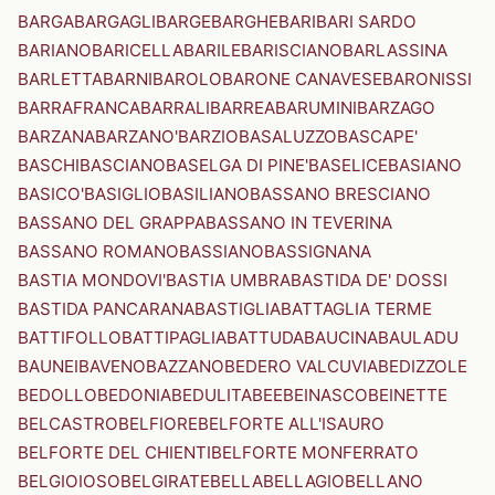
BARGA
BARGAGLI
BARGE
BARGHE
BARI
BARI SARDO
BARIANO
BARICELLA
BARILE
BARISCIANO
BARLASSINA
BARLETTA
BARNI
BAROLO
BARONE CANAVESE
BARONISSI
BARRAFRANCA
BARRALI
BARREA
BARUMINI
BARZAGO
BARZANA
BARZANO'
BARZIO
BASALUZZO
BASCAPE'
BASCHI
BASCIANO
BASELGA DI PINE'
BASELICE
BASIANO
BASICO'
BASIGLIO
BASILIANO
BASSANO BRESCIANO
BASSANO DEL GRAPPA
BASSANO IN TEVERINA
BASSANO ROMANO
BASSIANO
BASSIGNANA
BASTIA MONDOVI'
BASTIA UMBRA
BASTIDA DE' DOSSI
BASTIDA PANCARANA
BASTIGLIA
BATTAGLIA TERME
BATTIFOLLO
BATTIPAGLIA
BATTUDA
BAUCINA
BAULADU
BAUNEI
BAVENO
BAZZANO
BEDERO VALCUVIA
BEDIZZOLE
BEDOLLO
BEDONIA
BEDULITA
BEE
BEINASCO
BEINETTE
BELCASTRO
BELFIORE
BELFORTE ALL'ISAURO
BELFORTE DEL CHIENTI
BELFORTE MONFERRATO
BELGIOIOSO
BELGIRATE
BELLA
BELLAGIO
BELLANO