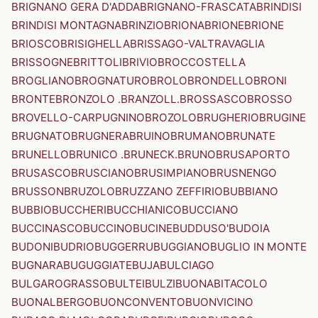
BRIGNANO GERA D'ADDA
BRIGNANO-FRASCATA
BRINDISI
BRINDISI MONTAGNA
BRINZIO
BRIONA
BRIONE
BRIONE
BRIOSCO
BRISIGHELLA
BRISSAGO-VALTRAVAGLIA
BRISSOGNE
BRITTOLI
BRIVIO
BROCCOSTELLA
BROGLIANO
BROGNATURO
BROLO
BRONDELLO
BRONI
BRONTE
BRONZOLO .BRANZOLL.
BROSSASCO
BROSSO
BROVELLO-CARPUGNINO
BROZOLO
BRUGHERIO
BRUGINE
BRUGNATO
BRUGNERA
BRUINO
BRUMANO
BRUNATE
BRUNELLO
BRUNICO .BRUNECK.
BRUNO
BRUSAPORTO
BRUSASCO
BRUSCIANO
BRUSIMPIANO
BRUSNENGO
BRUSSON
BRUZOLO
BRUZZANO ZEFFIRIO
BUBBIANO
BUBBIO
BUCCHERI
BUCCHIANICO
BUCCIANO
BUCCINASCO
BUCCINO
BUCINE
BUDDUSO'
BUDOIA
BUDONI
BUDRIO
BUGGERRU
BUGGIANO
BUGLIO IN MONTE
BUGNARA
BUGUGGIATE
BUJA
BULCIAGO
BULGAROGRASSO
BULTEI
BULZI
BUONABITACOLO
BUONALBERGO
BUONCONVENTO
BUONVICINO